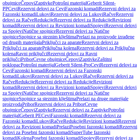
obujmice
Čepovi
Zaptivke
Potrošni materijal
Geberit Silent-
PP
Cevi
Rezervni delovi za Cevi
Fazonski komadi
Rezervni delovi za
Fazonski komadi
Lukovi
Rezervni delovi za Lukovi
Račve
Rezervni
delovi za Račve
Redukcije
Rezervni delovi za Redukcije
Revizioni
komadi
Rezervni delovi za Revizioni komadi
Spojevi
Rezervni delovi
za Spojevi
Natične spojnice
Rezervni delovi za Natične
spojnice
Spojnice sa steznim klještima
Prelazi na proizvode izrađene
od drugih materijala
Priključci za aparate
Rezervni delovi za
Priključci za aparate
Priključna kolena
Rezervni delovi za Priključna
kolena
Ravni priključci
Rezervni delovi za Ravni
priključci
Pribor
Cevne obujmice
Čepovi
Zaptivke
Zaštitni
poklopac
Potrošni materijal
Geberit Silent-Pro
Cevi
Rezervni delovi za
Cevi
Fazonski komadi
Rezervni delovi za Fazonski
komadi
Lukovi
Rezervni delovi za Lukovi
Račve
Rezervni delovi za
Račve
Redukcije
Rezervni delovi za Redukcije
Revizioni
komadi
Rezervni delovi za Revizioni komadi
Spojevi
Rezervni delovi
za Spojevi
Natične spojnice
Rezervni delovi za Natične
spojnice
Spojnice sa steznim klještima
Prelazi na druge materijale
proizvoda
Pribor
Rezervni delovi za Pribor
Cevne
obujmice
Čepovi
Zaptivke
Rezervni delovi za Zaptivke
Potrošni
materijal
Geberit PE
Cevi
Fazonski komadi
Rezervni delovi za
Fazonski komadi
Lukovi
Račve
Redukcije
Revizioni komadi
Rezervni
delovi za Revizioni komadi
Prelazi
Posebni fazonski komadi
Rezervni
delovi za Posebni fazonski komadi
SuperTube fazonski
komadi
Kolena
Posebni fazonski komadi
Spojevi
Rezervni delovi za