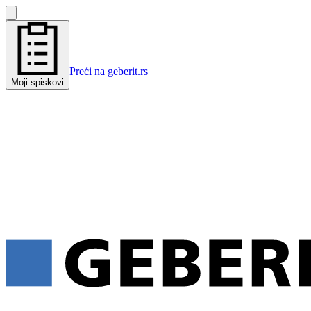
Preći na geberit.rs
Moji spiskovi