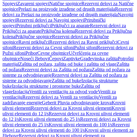
Spojevi
Zavareni spojevi
Natične spojnice
Rezervni delovi za Natične
spojnice
Prelazi na proizvode izrađene od drugih materijala
Rezervni
delovi za Prelazi na proizvode izrađene od drugih materijala
Navojni
spojevi
Rezervni delovi za Navojni spojevi
Prirubnički
spojevi
Prirubni priključci
Priključci za aparate
Rezervni delovi za
Priključci za aparate
Priključna kolena
Rezervni delovi za Priključna
kolena
Priključne spojnice
Rezervni delovi za Priključne
spojnice
Ravni priključci
Rezervni delovi za Ravni priključci
Cevni
sifoni
Rezervni delovi za Cevni sifoni
Pužni sifoni
Rezervni delovi za
Pužni sifoni
Pribor
Cevne obujmice
Učvršćenja za cevne
obujmice
Noseći žlebovi
Čepovi
Zaptivke
Građevinska zaštita
Potrošni
materijal
Zaštita od požara, zaštita od buke i zaštita od vlage
Zaštita
od požara
Rezervni delovi za Zaštita od požara
Zaštita od požara za
sisteme za odvodnjavanje
Rezervni delovi za Zaštita od požara za
sisteme za odvodnjavanje
Zaštita od buke
Izolacija strukturne
buke
Izolacija strukturne i prostorne buke
Zaštita od
vlage
Izolacija
Ventili za ventilaciju za odvod vode
Ventili za
ventilaciju
Rezervni delovi za Ventili za ventilaciju
Ventili za
zadržavanje energije
Geberit Pluvia odvodnjavanje krova
Krovni
ulivni elementi
Rezervni delovi za Krovni ulivni elementi
Krovni
ulivni elementi do 12 l/s
Rezervni delovi za Krovni ulivni elementi
do 12 l/s
Krovni ulivni elementi do 25 l/s
Rezervni delovi za Krovni
ulivni elementi do 25 l/s
Krovni ulivni elementi do 100 l/s
Rezervni
delovi za Krovni ulivni elementi do 100 l/s
Krovni ulivni elementi za
žljebove
Rezervni delovi za Krovni ulivni elementi za