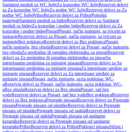
Sanitarni moduli za WC šolje
Za konzolne WC šolje
Rezervni delovi
za Za konzolne WC šolje
Za podne WC šolje
Rezervni delovi za Za
podne WC šolje
Pribor
Rezervni delovi za Pribor
Potrošni
materijali
Sanitarni moduli za bidee
Rezervni delovi za Sanitarni
moduli za bidee
Za konzolne i podne bidee
Rezervni delovi za Za
konzolne i podne bidee
Pisoari
Pisoari, način ispiranja, sa ivicom za
ispiranje
Rezervni delovi za Pisoari, način ispiranja, sa ivicom za
ispiranje
Bez poklopca
Rezervni delovi za Bez poklopca
Pisoari,
način ispiranja, bez oboda
Rezervni delovi za Pisoari, način ispiranja,
bez oboda
Za predzidnu ili ugradnu elektroniku za pisoar
Rezervni
delovi za Za predzidnu ili ugradnu elektroniku za pisoar
Sa
integrisanim uređajima za ispiranje pisoara
Rezervni delovi za Sa
integrisanim uređajima za ispiranje pisoara
Za integrisane uređaje za
ispiranje pisoara
Rezervni delovi za Za integrisane uređaje za
ispiranje pisoara
Pisoari, način ispiranja, sa/za poklopac WC-
a
Rezervni delovi za Pisoari, način ispiranja, sa/za poklopac WC-
a
Bez oboda
Rezervni delovi za Bez oboda
Pisoari, rad bez
vode
Rezervni delovi za Pisoari, rad bez vode
Bez poklopca
Rezervni
delovi za Bez poklopca
Pregrade pisoara
Rezervni delovi za Pregrade
pisoara
Pregrade pisoara od plastike
Rezervni delovi za Pregrade
pisoara od plastike
Pregrade pisoara od stakla
Rezervni delovi za
Pregrade pisoara od stakla
Pregrade pisoara od sanitarne
keramike
Rezervni delovi za Pregrade pisoara od sanitarne
keramike
Pribor
Rezervni delovi za Pribor
Poklopci pisoara
Sifoni i
pribor za sifone
Ispirne cevi, ispirna kolena i prelazi
Rezervni delovi