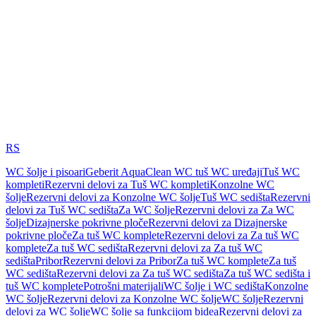
RS
WC šolje i pisoari
Geberit AquaClean WC tuš WC uređaji
Tuš WC
kompleti
Rezervni delovi za Tuš WC kompleti
Konzolne WC
šolje
Rezervni delovi za Konzolne WC šolje
Tuš WC sedišta
Rezervni
delovi za Tuš WC sedišta
Za WC šolje
Rezervni delovi za Za WC
šolje
Dizajnerske pokrivne ploče
Rezervni delovi za Dizajnerske
pokrivne ploče
Za tuš WC komplete
Rezervni delovi za Za tuš WC
komplete
Za tuš WC sedišta
Rezervni delovi za Za tuš WC
sedišta
Pribor
Rezervni delovi za Pribor
Za tuš WC komplete
Za tuš
WC sedišta
Rezervni delovi za Za tuš WC sedišta
Za tuš WC sedišta i
tuš WC komplete
Potrošni materijali
WC šolje i WC sedišta
Konzolne
WC šolje
Rezervni delovi za Konzolne WC šolje
WC šolje
Rezervni
delovi za WC šolje
WC šolje sa funkcijom bidea
Rezervni delovi za