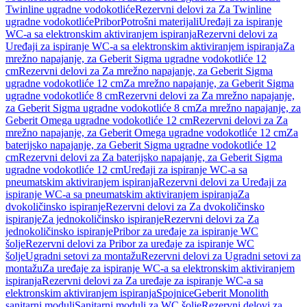
Twinline ugradne vodokotliće
Rezervni delovi za Za Twinline
ugradne vodokotliće
Pribor
Potrošni materijali
Uređaji za ispiranje
WC-a sa elektronskim aktiviranjem ispiranja
Rezervni delovi za
Uređaji za ispiranje WC-a sa elektronskim aktiviranjem ispiranja
Za
mrežno napajanje, za Geberit Sigma ugradne vodokotliće 12
cm
Rezervni delovi za Za mrežno napajanje, za Geberit Sigma
ugradne vodokotliće 12 cm
Za mrežno napajanje, za Geberit Sigma
ugradne vodokotliće 8 cm
Rezervni delovi za Za mrežno napajanje,
za Geberit Sigma ugradne vodokotliće 8 cm
Za mrežno napajanje, za
Geberit Omega ugradne vodokotliće 12 cm
Rezervni delovi za Za
mrežno napajanje, za Geberit Omega ugradne vodokotliće 12 cm
Za
baterijsko napajanje, za Geberit Sigma ugradne vodokotliće 12
cm
Rezervni delovi za Za baterijsko napajanje, za Geberit Sigma
ugradne vodokotliće 12 cm
Uređaji za ispiranje WC-a sa
pneumatskim aktiviranjem ispiranja
Rezervni delovi za Uređaji za
ispiranje WC-a sa pneumatskim aktiviranjem ispiranja
Za
dvokoličinsko ispiranje
Rezervni delovi za Za dvokoličinsko
ispiranje
Za jednokoličinsko ispiranje
Rezervni delovi za Za
jednokoličinsko ispiranje
Pribor za uređaje za ispiranje WC
šolje
Rezervni delovi za Pribor za uređaje za ispiranje WC
šolje
Ugradni setovi za montažu
Rezervni delovi za Ugradni setovi za
montažu
Za uređaje za ispiranje WC-a sa elektronskim aktiviranjem
ispiranja
Rezervni delovi za Za uređaje za ispiranje WC-a sa
elektronskim aktiviranjem ispiranja
Spojnice
Geberit Monolith
sanitarni moduli
Sanitarni moduli za WC šolje
Rezervni delovi za