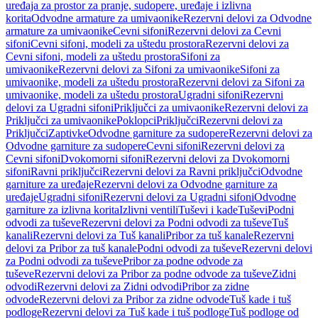
uređaja za prostor za pranje, sudopere, uređaje i izlivna
korita
Odvodne armature za umivaonike
Rezervni delovi za Odvodne
armature za umivaonike
Cevni sifoni
Rezervni delovi za Cevni
sifoni
Cevni sifoni, modeli za uštedu prostora
Rezervni delovi za
Cevni sifoni, modeli za uštedu prostora
Sifoni za
umivaonike
Rezervni delovi za Sifoni za umivaonike
Sifoni za
umivaonike, modeli za uštedu prostora
Rezervni delovi za Sifoni za
umivaonike, modeli za uštedu prostora
Ugradni sifoni
Rezervni
delovi za Ugradni sifoni
Priključci za umivaonike
Rezervni delovi za
Priključci za umivaonike
Poklopci
Priključci
Rezervni delovi za
Priključci
Zaptivke
Odvodne garniture za sudopere
Rezervni delovi za
Odvodne garniture za sudopere
Cevni sifoni
Rezervni delovi za
Cevni sifoni
Dvokomorni sifoni
Rezervni delovi za Dvokomorni
sifoni
Ravni priključci
Rezervni delovi za Ravni priključci
Odvodne
garniture za uređaje
Rezervni delovi za Odvodne garniture za
uređaje
Ugradni sifoni
Rezervni delovi za Ugradni sifoni
Odvodne
garniture za izlivna korita
Izlivni ventili
Tuševi i kade
Tuševi
Podni
odvodi za tuševe
Rezervni delovi za Podni odvodi za tuševe
Tuš
kanali
Rezervni delovi za Tuš kanali
Pribor za tuš kanale
Rezervni
delovi za Pribor za tuš kanale
Podni odvodi za tuševe
Rezervni delovi
za Podni odvodi za tuševe
Pribor za podne odvode za
tuševe
Rezervni delovi za Pribor za podne odvode za tuševe
Zidni
odvodi
Rezervni delovi za Zidni odvodi
Pribor za zidne
odvode
Rezervni delovi za Pribor za zidne odvode
Tuš kade i tuš
podloge
Rezervni delovi za Tuš kade i tuš podloge
Tuš podloge od