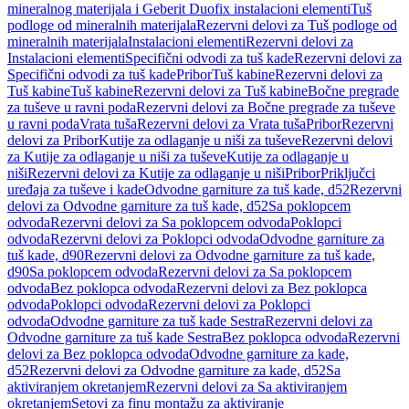
mineralnog materijala i Geberit Duofix instalacioni elementi
Tuš
podloge od mineralnih materijala
Rezervni delovi za Tuš podloge od
mineralnih materijala
Instalacioni elementi
Rezervni delovi za
Instalacioni elementi
Specifični odvodi za tuš kade
Rezervni delovi za
Specifični odvodi za tuš kade
Pribor
Tuš kabine
Rezervni delovi za
Tuš kabine
Tuš kabine
Rezervni delovi za Tuš kabine
Bočne pregrade
za tuševe u ravni poda
Rezervni delovi za Bočne pregrade za tuševe
u ravni poda
Vrata tuša
Rezervni delovi za Vrata tuša
Pribor
Rezervni
delovi za Pribor
Kutije za odlaganje u niši za tuševe
Rezervni delovi
za Kutije za odlaganje u niši za tuševe
Kutije za odlaganje u
niši
Rezervni delovi za Kutije za odlaganje u niši
Pribor
Priključci
uređaja za tuševe i kade
Odvodne garniture za tuš kade, d52
Rezervni
delovi za Odvodne garniture za tuš kade, d52
Sa poklopcem
odvoda
Rezervni delovi za Sa poklopcem odvoda
Poklopci
odvoda
Rezervni delovi za Poklopci odvoda
Odvodne garniture za
tuš kade, d90
Rezervni delovi za Odvodne garniture za tuš kade,
d90
Sa poklopcem odvoda
Rezervni delovi za Sa poklopcem
odvoda
Bez poklopca odvoda
Rezervni delovi za Bez poklopca
odvoda
Poklopci odvoda
Rezervni delovi za Poklopci
odvoda
Odvodne garniture za tuš kade Sestra
Rezervni delovi za
Odvodne garniture za tuš kade Sestra
Bez poklopca odvoda
Rezervni
delovi za Bez poklopca odvoda
Odvodne garniture za kade,
d52
Rezervni delovi za Odvodne garniture za kade, d52
Sa
aktiviranjem okretanjem
Rezervni delovi za Sa aktiviranjem
okretanjem
Setovi za finu montažu za aktiviranje