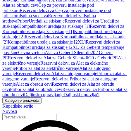
Alat za obradu cevi
Čep za proveru instalacije pod
pritiskom
Rezervni delovi za Čep za proveru instalacije pod
pritiskom
Ispitna sredstva
Rezervni delovi za Ispitna
sredstva
Pribor
Uređaji za stiskanje
Rezervni delovi za Uređaji za
stiskanje
Kompatibilnost uređaja za stiskanje [1]
Rezervni delovi za
Kompatibilnost uređaja za stiskanje [1]
Kompatibilnost uređaja za
stiskanje [2]
Rezervni delovi za Kompatibilnost uređaja za stiskanje
[2]
Kompatibilnost uređaja za stiskanje [2XL]
Rezervni delovi za
Kompatibilnost uređaja za stiskanje [2XL]
Za Geberit temperiranje
površine
Cevna vretena
Alat za Geberit Silent-db20 / Geberit
PE
Rezervni delovi za Alat za Geberit Silent-db20 / Geberit PE
Alat
za električno varenje
Rezervni delovi za Alat za električno
varenje
Pribor za alat za električno varenje
Alat za autogeno
varenje
Rezervni delovi za Alat za autogeno varenje
Pribor za alat za
autogeno varenje
Rezervni delovi za Pribor za alat za autogeno
varenje
Alat za obradu cevi
Rezervni delovi za Alat za obradu
cevi
Pribor za alat za obradu cevi
Rezervni delovi za Pribor za alat za
obradu cevi
Daljinsko upravljanje
Daljinski upravljači
Kategorije proizvoda
Kupatilske serije
Novosti