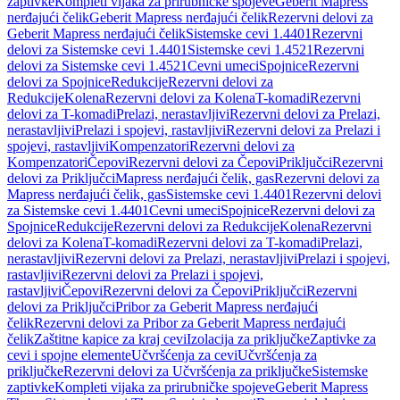
zaptivke
Kompleti vijaka za prirubničke spojeve
Geberit Mapress
nerđajući čelik
Geberit Mapress nerđajući čelik
Rezervni delovi za
Geberit Mapress nerđajući čelik
Sistemske cevi 1.4401
Rezervni
delovi za Sistemske cevi 1.4401
Sistemske cevi 1.4521
Rezervni
delovi za Sistemske cevi 1.4521
Cevni umeci
Spojnice
Rezervni
delovi za Spojnice
Redukcije
Rezervni delovi za
Redukcije
Kolena
Rezervni delovi za Kolena
T-komadi
Rezervni
delovi za T-komadi
Prelazi, nerastavljivi
Rezervni delovi za Prelazi,
nerastavljivi
Prelazi i spojevi, rastavljivi
Rezervni delovi za Prelazi i
spojevi, rastavljivi
Kompenzatori
Rezervni delovi za
Kompenzatori
Čepovi
Rezervni delovi za Čepovi
Priključci
Rezervni
delovi za Priključci
Mapress nerđajući čelik, gas
Rezervni delovi za
Mapress nerđajući čelik, gas
Sistemske cevi 1.4401
Rezervni delovi
za Sistemske cevi 1.4401
Cevni umeci
Spojnice
Rezervni delovi za
Spojnice
Redukcije
Rezervni delovi za Redukcije
Kolena
Rezervni
delovi za Kolena
T-komadi
Rezervni delovi za T-komadi
Prelazi,
nerastavljivi
Rezervni delovi za Prelazi, nerastavljivi
Prelazi i spojevi,
rastavljivi
Rezervni delovi za Prelazi i spojevi,
rastavljivi
Čepovi
Rezervni delovi za Čepovi
Priključci
Rezervni
delovi za Priključci
Pribor za Geberit Mapress nerđajući
čelik
Rezervni delovi za Pribor za Geberit Mapress nerđajući
čelik
Zaštitne kapice za kraj cevi
Izolacija za priključke
Zaptivke za
cevi i spojne elemente
Učvršćenja za cevi
Učvršćenja za
priključke
Rezervni delovi za Učvršćenja za priključke
Sistemske
zaptivke
Kompleti vijaka za prirubničke spojeve
Geberit Mapress