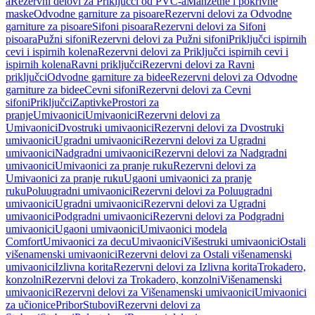
a
Rezervni delovi za Priključci od PVC-a
Manžetne i pokrivne
maske
Odvodne garniture za pisoare
Rezervni delovi za Odvodne
garniture za pisoare
Sifoni pisoara
Rezervni delovi za Sifoni
pisoara
Pužni sifoni
Rezervni delovi za Pužni sifoni
Priključci ispirnih
cevi i ispirnih kolena
Rezervni delovi za Priključci ispirnih cevi i
ispirnih kolena
Ravni priključci
Rezervni delovi za Ravni
priključci
Odvodne garniture za bidee
Rezervni delovi za Odvodne
garniture za bidee
Cevni sifoni
Rezervni delovi za Cevni
sifoni
Priključci
Zaptivke
Prostori za
pranje
Umivaonici
Umivaonici
Rezervni delovi za
Umivaonici
Dvostruki umivaonici
Rezervni delovi za Dvostruki
umivaonici
Ugradni umivaonici
Rezervni delovi za Ugradni
umivaonici
Nadgradni umivaonici
Rezervni delovi za Nadgradni
umivaonici
Umivaonici za pranje ruku
Rezervni delovi za
Umivaonici za pranje ruku
Ugaoni umivaonici za pranje
ruku
Poluugradni umivaonici
Rezervni delovi za Poluugradni
umivaonici
Ugradni umivaonici
Rezervni delovi za Ugradni
umivaonici
Podgradni umivaonici
Rezervni delovi za Podgradni
umivaonici
Ugaoni umivaonici
Umivaonici modela
Comfort
Umivaonici za decu
Umivaonici
Višestruki umivaonici
Ostali
višenamenski umivaonici
Rezervni delovi za Ostali višenamenski
umivaonici
Izlivna korita
Rezervni delovi za Izlivna korita
Trokadero,
konzolni
Rezervni delovi za Trokadero, konzolni
Višenamenski
umivaonici
Rezervni delovi za Višenamenski umivaonici
Umivaonici
za učionice
Pribor
Stubovi
Rezervni delovi za