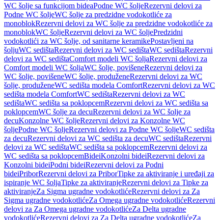
WC šolje sa funkcijom bidea
Podne WC šolje
Rezervni delovi za
Podne WC šolje
WC šolje za predzidne vodokotliće za
monoblok
Rezervni delovi za WC šolje za predzidne vodokotliće za
monoblok
WC šolje
Rezervni delovi za WC šolje
Predzidni
vodokotlići za WC šolje, od sanitarne keramike
Postavljeni na
šolju
WC sedišta
Rezervni delovi za WC sedišta
WC sedišta
Rezervni
delovi za WC sedišta
Comfort modeli WC šolja
Rezervni delovi za
Comfort modeli WC šolja
WC šolje, povišene
Rezervni delovi za
WC šolje, povišene
WC šolje, produžene
Rezervni delovi za WC
šolje, produžene
WC sedišta modela Comfort
Rezervni delovi za WC
sedišta modela Comfort
WC sedišta
Rezervni delovi za WC
sedišta
WC sedišta sa poklopcem
Rezervni delovi za WC sedišta sa
poklopcem
WC šolje za decu
Rezervni delovi za WC šolje za
decu
Konzolne WC šolje
Rezervni delovi za Konzolne WC
šolje
Podne WC šolje
Rezervni delovi za Podne WC šolje
WC sedišta
za decu
Rezervni delovi za WC sedišta za decu
WC sedišta
Rezervni
delovi za WC sedišta
WC sedišta sa poklopcem
Rezervni delovi za
WC sedišta sa poklopcem
Bidei
Konzolni bidei
Rezervni delovi za
Konzolni bidei
Podni bidei
Rezervni delovi za Podni
bidei
Pribor
Rezervni delovi za Pribor
Tipke za aktiviranje i uređaji za
ispiranje WC šolja
Tipke za aktiviranje
Rezervni delovi za Tipke za
aktiviranje
Za Sigma ugradne vodokotliće
Rezervni delovi za Za
Sigma ugradne vodokotliće
Za Omega ugradne vodokotliće
Rezervni
delovi za Za Omega ugradne vodokotliće
Za Delta ugradne
vodokotliće
Rezervni delovi za Za Delta ugradne vodokotliće
Za