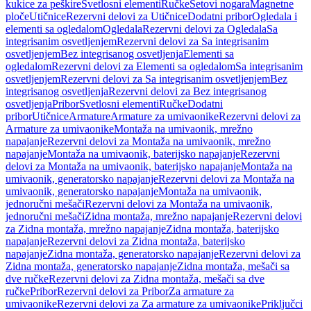
kukice za peškire
Svetlosni elementi
Ručke
Setovi nogara
Magnetne
ploče
Utičnice
Rezervni delovi za Utičnice
Dodatni pribor
Ogledala i
elementi sa ogledalom
Ogledala
Rezervni delovi za Ogledala
Sa
integrisanim osvetljenjem
Rezervni delovi za Sa integrisanim
osvetljenjem
Bez integrisanog osvetljenja
Elementi sa
ogledalom
Rezervni delovi za Elementi sa ogledalom
Sa integrisanim
osvetljenjem
Rezervni delovi za Sa integrisanim osvetljenjem
Bez
integrisanog osvetljenja
Rezervni delovi za Bez integrisanog
osvetljenja
Pribor
Svetlosni elementi
Ručke
Dodatni
pribor
Utičnice
Armature
Armature za umivaonike
Rezervni delovi za
Armature za umivaonike
Montaža na umivaonik, mrežno
napajanje
Rezervni delovi za Montaža na umivaonik, mrežno
napajanje
Montaža na umivaonik, baterijsko napajanje
Rezervni
delovi za Montaža na umivaonik, baterijsko napajanje
Montaža na
umivaonik, generatorsko napajanje
Rezervni delovi za Montaža na
umivaonik, generatorsko napajanje
Montaža na umivaonik,
jednoručni mešači
Rezervni delovi za Montaža na umivaonik,
jednoručni mešači
Zidna montaža, mrežno napajanje
Rezervni delovi
za Zidna montaža, mrežno napajanje
Zidna montaža, baterijsko
napajanje
Rezervni delovi za Zidna montaža, baterijsko
napajanje
Zidna montaža, generatorsko napajanje
Rezervni delovi za
Zidna montaža, generatorsko napajanje
Zidna montaža, mešači sa
dve ručke
Rezervni delovi za Zidna montaža, mešači sa dve
ručke
Pribor
Rezervni delovi za Pribor
Za armature za
umivaonike
Rezervni delovi za Za armature za umivaonike
Priključci