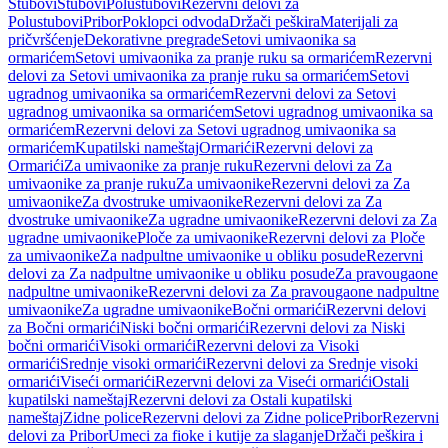
Stubovi
Stubovi
Polustubovi
Rezervni delovi za
Polustubovi
Pribor
Poklopci odvoda
Držači peškira
Materijali za
pričvršćenje
Dekorativne pregrade
Setovi umivaonika sa
ormarićem
Setovi umivaonika za pranje ruku sa ormarićem
Rezervni
delovi za Setovi umivaonika za pranje ruku sa ormarićem
Setovi
ugradnog umivaonika sa ormarićem
Rezervni delovi za Setovi
ugradnog umivaonika sa ormarićem
Setovi ugradnog umivaonika sa
ormarićem
Rezervni delovi za Setovi ugradnog umivaonika sa
ormarićem
Kupatilski nameštaj
Ormarići
Rezervni delovi za
Ormarići
Za umivaonike za pranje ruku
Rezervni delovi za Za
umivaonike za pranje ruku
Za umivaonike
Rezervni delovi za Za
umivaonike
Za dvostruke umivaonike
Rezervni delovi za Za
dvostruke umivaonike
Za ugradne umivaonike
Rezervni delovi za Za
ugradne umivaonike
Ploče za umivaonike
Rezervni delovi za Ploče
za umivaonike
Za nadpultne umivaonike u obliku posude
Rezervni
delovi za Za nadpultne umivaonike u obliku posude
Za pravougaone
nadpultne umivaonike
Rezervni delovi za Za pravougaone nadpultne
umivaonike
Za ugradne umivaonike
Bočni ormarići
Rezervni delovi
za Bočni ormarići
Niski bočni ormarići
Rezervni delovi za Niski
bočni ormarići
Visoki ormarići
Rezervni delovi za Visoki
ormarići
Srednje visoki ormarići
Rezervni delovi za Srednje visoki
ormarići
Viseći ormarići
Rezervni delovi za Viseći ormarići
Ostali
kupatilski nameštaj
Rezervni delovi za Ostali kupatilski
nameštaj
Zidne police
Rezervni delovi za Zidne police
Pribor
Rezervni
delovi za Pribor
Umeci za fioke i kutije za slaganje
Držači peškira i