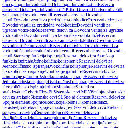
Omega ugradni vodokotlići
Delta ugradni vodokotlići
Rezervni
delovi za Delta ugradni vodokotlići
Pribor
Dovodni i odvodni ventili
za ispiranje
Dovodni ventili
Rezervni delovi za Dovodni
ventili
Dovodni ventili za predzidne vodokotliće
Rezervni delovi za
Dovodni ventili za predzidne vodokotliće
Dovodni ventili za
ugradne vodokotliće
Rezervni delovi za Dovodni ventili za ugradne
vodokotliće
Dovodni ventili za keramičke vodokotliće
Rezervni
delovi za Dovodni ventili za keramičke vodokotliće
Dovodni ventili
za vodokotliće univerzalni
Rezervni delovi za Dovodni ventili za
vodokotliće univerzalni
Odvodni ventili
Rezervni delovi za Odvodni
ventili
Start/stop funkcija ispiranja
Rezervni delovi za Start/stop
funkcija ispiranja
Jednokoličinsko ispiranje
Rezervni delovi za
Jednokoličinsko ispiranje
Dvokoličinsko ispiranje
Rezervni delovi za
Dvokoličinsko ispiranje
Unutrašnje garniture
Rezervni delovi za
Unutrašnje garniture
Jednokoličinsko ispiranje
Rezervni delovi za
Jednokoličinsko ispiranje
Dvokoličinsko ispiranje
Rezervni delovi za
Dvokoličinsko ispiranje
Pribor
Membrane
Sistemi za
snabdevanje
Geberit FlowFit
Sistemske cevi ML
Višeslojne sistemske
cevi za grejanje
Sistemske cevi SL
Spojni elementi
Rezervni delovi za
Spojni elementi
Spojnice
Redukcije
Kolana
T-komadi
Prelazi,
nerastavljivi
Prelazi i spojevi, rastavljivi
Rezervni delovi za Prelazi i
spojevi, rastavljivi
Čepovi
Priključci
Rezervni delovi za
Priključci
Razdelnik sa navojnim priključkom
Rezervni delovi za
Razdelnik sa navojnim priključkom
Razdelnik sa priključkom za
stiskanje
T-komadi za grejanje
Odvodne cevi i spojevi za grejanje,