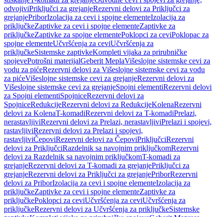
odvojivi
Priključci za grejanje
Rezervni delovi za Priključci za
grejanje
Pribor
Izolacija za cevi i spojne elemente
Izolacija za
priključke
Zaptivke za cevi i spojne elemente
Zaptivke za
priključke
Zaptivke za spojne elemente
Poklopci za cevi
Poklopac za
spojne elemente
Učvršćenja za cevi
Učvršćenja za
priključke
Sistemske zaptivke
Kompleti vijaka za prirubničke
spojeve
Potrošni materijal
Geberit Mepla
Višeslojne sistemske cevi za
vodu za piće
Rezervni delovi za Višeslojne sistemske cevi za vodu
za piće
Višeslojne sistemske cevi za grejanje
Rezervni delovi za
Višeslojne sistemske cevi za grejanje
Spojni elementi
Rezervni delovi
za Spojni elementi
Spojnice
Rezervni delovi za
Spojnice
Redukcije
Rezervni delovi za Redukcije
Kolena
Rezervni
delovi za Kolena
T-komadi
Rezervni delovi za T-komadi
Prelazi,
nerastavljivi
Rezervni delovi za Prelazi, nerastavljivi
Prelazi i spojevi,
rastavljivi
Rezervni delovi za Prelazi i spojevi,
rastavljivi
Čepovi
Rezervni delovi za Čepovi
Priključci
Rezervni
delovi za Priključci
Razdelnik sa navojnim priključkom
Rezervni
delovi za Razdelnik sa navojnim priključkom
T-komadi za
grejanje
Rezervni delovi za T-komadi za grejanje
Priključci za
grejanje
Rezervni delovi za Priključci za grejanje
Pribor
Rezervni
delovi za Pribor
Izolacija za cevi i spojne elemente
Izolacija za
priključke
Zaptivke za cevi i spojne elemente
Zaptivke za
priključke
Poklopci za cevi
Učvršćenja za cevi
Učvršćenja za
priključke
Rezervni delovi za Učvršćenja za priključke
Sistemske