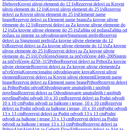
žljebove
Krovni ulivni elementi do 12 l/s
Rezervni delovi za Krovni
ulivni elementi do 12 l/s
Krovni ulivni elementi do 25 l/s
Rezervni
delovi za Krovni ulivni elementi do 25 l/s
Elementi parne
brane
Rezervni delovi za Elementi parne brane
Za krovne ulivne
elemente do 12 l/s
Rezervni delovi za Za krovne ulivne elemente do
12 l/s
Za krovne ulivne elemente do 25 l/s
Zaštita od požara
Zaštita od
požara za sisteme za odvodnjavanje
Sigurnosni prelivi
Rezervni
delovi za Sigurnosni prelivi
Za krovne ulivne elemente do 12
l/s
Rezervni delovi za Za krovne ulivne elemente do 12 l/s
Za krovne
ulivne elemente do 25 l/s
Rezervni delovi za Za krovne ulivne
elemente do 25 l/s
Učvršćenja
Sistem za pričvršćenje d40–200
Sistem
za pričvršćenje d250–315
Pribor
Rezervni delovi za Pribor
Za krovne
ulivne elemente
Rezervni delovi za Za krovne ulivne elemente
Za
učvršćenja
Konvencionalno odvodnjavanje krova
Krovni ulivni
elementi
Rezervni delovi za Krovni ulivni elementi
Elementi parne
brane
Rezervni delovi za Elementi parne brane
Pribor
Rezervni delovi
za Pribor
Podni odvod
Odvodnjavanje unutrašnjih i spoljnih
površina
Rezervni delovi za Odvodnjavanje unutrašnjih i spoljnih
površina
Podni odvodi 10 x 10 cm
Rezervni delovi za Podni odvodi
10 x 10 cm
Podni odvodi za balkone i terase, 10 x 10 cm
Rezervni
delovi za Podni odvodi za balkone i terase, 10 x 10 cm
Podni odvodi
13 x 13 cm
Rezervni delovi za Podni odvodi 13 x 13 cm
Podni
odvodi za balkone i terase 13 x 13 cm
Rezervni delovi za Podni
odvodi za balkone i terase 13 x 13 cm
Pribor
Rezervni delovi za
Pribor
Alati
Alati
Alat za Geberit FlowFit
Rezervni delovi za Alat za