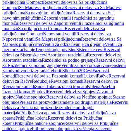
priključcima Compact
Rezervni delovi za Sa priključcima
Compact
Sa Mapress priključcima
Rezervni delovi za Sa Mapress
priključcima
Sa navojnim priključcima
Rezervni delovi za Sa
navojnim priključcima
Zaporni ventili i razdelnici za ugradnu
montažu
Rezervni delovi za Zaporni ventili i razdelnici za ugradnu
montažu
Sa priključcima Compact
Rezervni delovi za Sa
priključcima Compact
Nepovratni ventili
Rezervni delovi za
Nepovratni ventili
Sa Mapress priključcima
Rezervni delovi za Sa
Mapress priključcima
Ventili za odzračivanje za grejanje
Ventili za
brzo odzračivanje
Temperiranje površine
Sistemske cevi
Rezervni
delovi za Sistemske cevi
Asortiman razdelnika
Rezervni delovi za
Asortiman razdelnika
Razdelnici za podno grejanje
Rezervni delovi
za Razdelnici za podno grejanje
Ventili za brzo odzračivanje
Sistemi
za odvod vode iz zgrada
Geberit Silent-db20
Cevi
Fazonski
komadi
Rezervni delovi za Fazonski komadi
Lukovi
Račve
Rezervni
delovi za Račve
Redukcije
Revizioni komadi
Rezervni delovi za
Revizioni komadi
SuperTube fazonski komadi
Kolena
Posebni
fazonski komadi
Spojevi
Rezervni delovi za Spojevi
Zavareni
spojevi
Natične spojnice
Rezervni delovi za Natične spojnice
Stezne
obujmice
Prelazi na proizvode izrađene od drugih materijala
Rezervni
delovi za Prelazi na proizvode izrađene od drugih
materijala
Priključci za aparate
Rezervni delovi za Priključci za
aparate
Priključna kolena
Rezervni delovi za Priključna
kolena
Priključne natične spojnice
Rezervni delovi za Priključne
natične spojnice
Pribor
Cevne obujmice
Učvršćenja za cevne