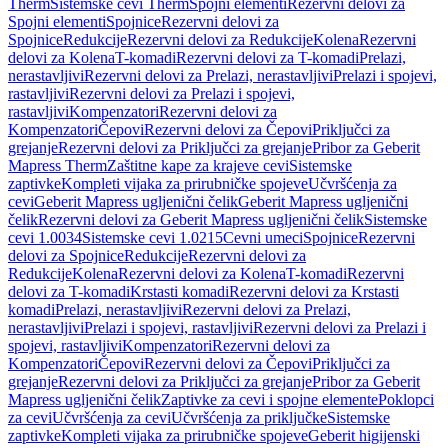
Therm
Sistemske cevi Therm
Spojni elementi
Rezervni delovi za
Spojni elementi
Spojnice
Rezervni delovi za
Spojnice
Redukcije
Rezervni delovi za Redukcije
Kolena
Rezervni
delovi za Kolena
T-komadi
Rezervni delovi za T-komadi
Prelazi,
nerastavljivi
Rezervni delovi za Prelazi, nerastavljivi
Prelazi i spojevi,
rastavljivi
Rezervni delovi za Prelazi i spojevi,
rastavljivi
Kompenzatori
Rezervni delovi za
Kompenzatori
Čepovi
Rezervni delovi za Čepovi
Priključci za
grejanje
Rezervni delovi za Priključci za grejanje
Pribor za Geberit
Mapress Therm
Zaštitne kape za krajeve cevi
Sistemske
zaptivke
Kompleti vijaka za prirubničke spojeve
Učvršćenja za
cevi
Geberit Mapress ugljenični čelik
Geberit Mapress ugljenični
čelik
Rezervni delovi za Geberit Mapress ugljenični čelik
Sistemske
cevi 1.0034
Sistemske cevi 1.0215
Cevni umeci
Spojnice
Rezervni
delovi za Spojnice
Redukcije
Rezervni delovi za
Redukcije
Kolena
Rezervni delovi za Kolena
T-komadi
Rezervni
delovi za T-komadi
Krstasti komadi
Rezervni delovi za Krstasti
komadi
Prelazi, nerastavljivi
Rezervni delovi za Prelazi,
nerastavljivi
Prelazi i spojevi, rastavljivi
Rezervni delovi za Prelazi i
spojevi, rastavljivi
Kompenzatori
Rezervni delovi za
Kompenzatori
Čepovi
Rezervni delovi za Čepovi
Priključci za
grejanje
Rezervni delovi za Priključci za grejanje
Pribor za Geberit
Mapress ugljenični čelik
Zaptivke za cevi i spojne elemente
Poklopci
za cevi
Učvršćenja za cevi
Učvršćenja za priključke
Sistemske
zaptivke
Kompleti vijaka za prirubničke spojeve
Geberit higijenski