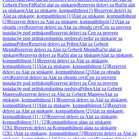
Geberit FlowFit
Ručni alat za stiskanje
Rezervni delovi za Ručni alat
za stiskanje
Alat za stiskanje, kompatibilnost [1]
Rezervni delovi za
Alat za stiskanje, kompatibilnost [1]
Alat za stiskanje, kompatibilnost
[2]
Rezervni delovi za Alat za stiskanje, kompatibilnost [2]
Alat za
obradu cevi
Rezervni delovi za Alat za obradu cevi
Čep za proveru
instalacije pod pritiskom
Rezervni delovi za Čep za proveru
instalacije pod pritiskom
Ispitna sredstva
Uređaj za stiskanje sa
alatima
Pribor
Rezervni delovi za Pribor
Alat za Geberit
Mepla
Rezervni delovi za Alat za Geberit Mepla
Ručni alat za
stiskanje
Rezervni delovi za Ručni alat za stiskanje
Alat za stiskanje,
kompatibilnost [1]
Rezervni delovi za Alat za stiskanje,
kompatibilnost [1]
Alat za stiskanje, kompatibilnost [2]
Rezervni
delovi za Alat za stiskanje, kompatibilnost [2]
Alat za obradu
cevi
Rezervni delovi za Alat za obradu cevi
Čep za proveru
instalacije pod pritiskom
Rezervni delovi za Čep za proveru
instalacije pod pritiskom
Ispitna sredstva
Pribor
Alat za Geberit
Mapress
Rezervni delovi za Alat za Geberit Mapress
Alat za
stiskanje, kompatibilnost [1]
Rezervni delovi za Alat za stiskanje,
kompatibilnost [1]
Alat za stiskanje, kompatibilnost [2]
Rezervni
delovi za Alat za stiskanje, kompatibilnost [2]
Alat za stiskanje,
kompatibilnost [1] / [2]
Rezervni delovi za Alat za stiskanje,
kompatibilnost [1] / [2]
Kompatibilnost alata za stiskanje
[2XL]
Rezervni delovi za Kompatibilnost alata za stiskanje
[2XL]
Alat za stiskanje, kompatibilnost [3]
Rezervni delovi za Alat za
stiskanje, kompatibilnost [3]
Alat za obradu cevi
Rezervni delovi za