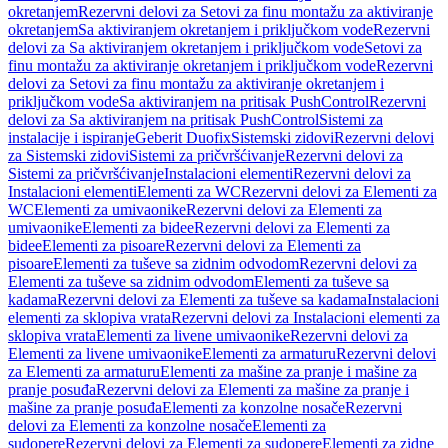
okretanjem
Rezervni delovi za Setovi za finu montažu za aktiviranje
okretanjem
Sa aktiviranjem okretanjem i priključkom vode
Rezervni
delovi za Sa aktiviranjem okretanjem i priključkom vode
Setovi za
finu montažu za aktiviranje okretanjem i priključkom vode
Rezervni
delovi za Setovi za finu montažu za aktiviranje okretanjem i
priključkom vode
Sa aktiviranjem na pritisak PushControl
Rezervni
delovi za Sa aktiviranjem na pritisak PushControl
Sistemi za
instalacije i ispiranje
Geberit Duofix
Sistemski zidovi
Rezervni delovi
za Sistemski zidovi
Sistemi za pričvršćivanje
Rezervni delovi za
Sistemi za pričvršćivanje
Instalacioni elementi
Rezervni delovi za
Instalacioni elementi
Elementi za WC
Rezervni delovi za Elementi za
WC
Elementi za umivaonike
Rezervni delovi za Elementi za
umivaonike
Elementi za bidee
Rezervni delovi za Elementi za
bidee
Elementi za pisoare
Rezervni delovi za Elementi za
pisoare
Elementi za tuševe sa zidnim odvodom
Rezervni delovi za
Elementi za tuševe sa zidnim odvodom
Elementi za tuševe sa
kadama
Rezervni delovi za Elementi za tuševe sa kadama
Instalacioni
elementi za sklopiva vrata
Rezervni delovi za Instalacioni elementi za
sklopiva vrata
Elementi za livene umivaonike
Rezervni delovi za
Elementi za livene umivaonike
Elementi za armaturu
Rezervni delovi
za Elementi za armaturu
Elementi za mašine za pranje i mašine za
pranje posuđa
Rezervni delovi za Elementi za mašine za pranje i
mašine za pranje posuđa
Elementi za konzolne nosače
Rezervni
delovi za Elementi za konzolne nosače
Elementi za
sudopere
Rezervni delovi za Elementi za sudopere
Elementi za zidne