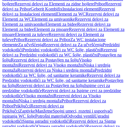
bojlere
Rezervni delovi za Elementi za zidne bojlere
Pribor
Rezervni
delovi za Pribor
Geberit Kombifix
Instalacioni elementi
Rezervni
delovi za Instalacioni elementi
Elementi za WC
Rezervni delovi za
Elementi za WC
Elementi za umivaonike
Rezervni delovi za
Elementi za umivaonike
Elementi za bidee
Rezervni delovi za
Elementi za bidee
Elementi za pisoare
Rezervni delovi za Elementi za
pisoare
Elementi za tuševe
Rezervni delovi za Elementi za
tuševe
Pribor
Rezervni delovi za Pribor
Za WC instalacione
elemente
Za učvršćenja
Rezervni delovi za Za učvršćenja
Predzidni
vodokotlići
Predzidni vodokotlići za WC šolje, plastični
Rezervni
delovi za Predzidni vodokotlići za WC šolje, plastični
Postavljen na
šolju
Rezervni delovi za Postavljen na šolju
Visoko
montažni
Rezervni delovi za Visoko montažni
Niska i srednja
montaža
Rezervni delovi za Niska i srednja montaža
Predzidni
vodokotlići za WC šolje, od sanitarne keramike
Rezervni delovi za
Predzidni vodokotlići za WC šolje, od sanitarne keramike
Postavljen
na šolju
Rezervni delovi za Postavljen na šolju
Ispirne cevi za
predzidne vodokotliće
Rezervni delovi za Ispirne cevi za predzidne
vodokotliće
Visoko montažni
Rezervni delovi za Visoko
montažni
Niska i srednja montaža
Pribor
Rezervni delovi za
Pribor
Priključci
Rezervni delovi za
Priključci
Zaptivke
Manžetne
Spojni umeci, rozetni i usporivači
ispiranja WC šolje
Potrošni materijal
Odvodni ventili
Ugradni
vodokotlići
Sigma ugradni vodokotlići
Rezervni delovi za Sigma
ugradni vodokotlići
Omega ugradni vodokotlići
Rezervni delovi za