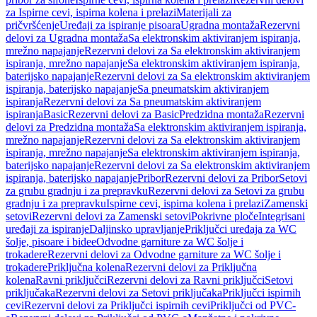
za Ispirne cevi, ispirna kolena i prelazi
Materijali za
pričvršćenje
Uređaji za ispiranje pisoara
Ugradna montaža
Rezervni
delovi za Ugradna montaža
Sa elektronskim aktiviranjem ispiranja,
mrežno napajanje
Rezervni delovi za Sa elektronskim aktiviranjem
ispiranja, mrežno napajanje
Sa elektronskim aktiviranjem ispiranja,
baterijsko napajanje
Rezervni delovi za Sa elektronskim aktiviranjem
ispiranja, baterijsko napajanje
Sa pneumatskim aktiviranjem
ispiranja
Rezervni delovi za Sa pneumatskim aktiviranjem
ispiranja
Basic
Rezervni delovi za Basic
Predzidna montaža
Rezervni
delovi za Predzidna montaža
Sa elektronskim aktiviranjem ispiranja,
mrežno napajanje
Rezervni delovi za Sa elektronskim aktiviranjem
ispiranja, mrežno napajanje
Sa elektronskim aktiviranjem ispiranja,
baterijsko napajanje
Rezervni delovi za Sa elektronskim aktiviranjem
ispiranja, baterijsko napajanje
Pribor
Rezervni delovi za Pribor
Setovi
za grubu gradnju i za prepravku
Rezervni delovi za Setovi za grubu
gradnju i za prepravku
Ispirne cevi, ispirna kolena i prelazi
Zamenski
setovi
Rezervni delovi za Zamenski setovi
Pokrivne ploče
Integrisani
uređaji za ispiranje
Daljinsko upravljanje
Priključci uređaja za WC
šolje, pisoare i bidee
Odvodne garniture za WC šolje i
trokadere
Rezervni delovi za Odvodne garniture za WC šolje i
trokadere
Priključna kolena
Rezervni delovi za Priključna
kolena
Ravni priključci
Rezervni delovi za Ravni priključci
Setovi
priključaka
Rezervni delovi za Setovi priključaka
Priključci ispirnih
cevi
Rezervni delovi za Priključci ispirnih cevi
Priključci od PVC-