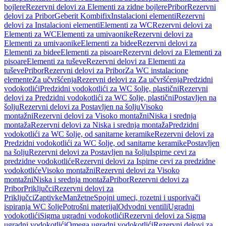
bojlere
Rezervni delovi za Elementi za zidne bojlere
Pribor
Rezervni
delovi za Pribor
Geberit Kombifix
Instalacioni elementi
Rezervni
delovi za Instalacioni elementi
Elementi za WC
Rezervni delovi za
Elementi za WC
Elementi za umivaonike
Rezervni delovi za
Elementi za umivaonike
Elementi za bidee
Rezervni delovi za
Elementi za bidee
Elementi za pisoare
Rezervni delovi za Elementi za
pisoare
Elementi za tuševe
Rezervni delovi za Elementi za
tuševe
Pribor
Rezervni delovi za Pribor
Za WC instalacione
elemente
Za učvršćenja
Rezervni delovi za Za učvršćenja
Predzidni
vodokotlići
Predzidni vodokotlići za WC šolje, plastični
Rezervni
delovi za Predzidni vodokotlići za WC šolje, plastični
Postavljen na
šolju
Rezervni delovi za Postavljen na šolju
Visoko
montažni
Rezervni delovi za Visoko montažni
Niska i srednja
montaža
Rezervni delovi za Niska i srednja montaža
Predzidni
vodokotlići za WC šolje, od sanitarne keramike
Rezervni delovi za
Predzidni vodokotlići za WC šolje, od sanitarne keramike
Postavljen
na šolju
Rezervni delovi za Postavljen na šolju
Ispirne cevi za
predzidne vodokotliće
Rezervni delovi za Ispirne cevi za predzidne
vodokotliće
Visoko montažni
Rezervni delovi za Visoko
montažni
Niska i srednja montaža
Pribor
Rezervni delovi za
Pribor
Priključci
Rezervni delovi za
Priključci
Zaptivke
Manžetne
Spojni umeci, rozetni i usporivači
ispiranja WC šolje
Potrošni materijal
Odvodni ventili
Ugradni
vodokotlići
Sigma ugradni vodokotlići
Rezervni delovi za Sigma
ugradni vodokotlići
Omega ugradni vodokotlići
Rezervni delovi za