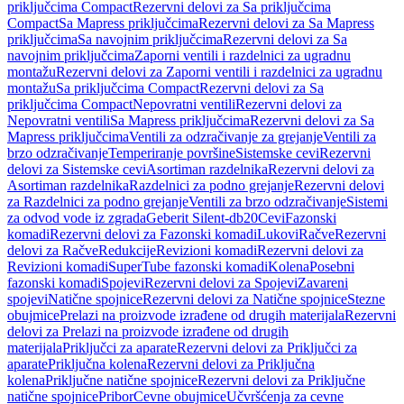
priključcima Compact
Rezervni delovi za Sa priključcima
Compact
Sa Mapress priključcima
Rezervni delovi za Sa Mapress
priključcima
Sa navojnim priključcima
Rezervni delovi za Sa
navojnim priključcima
Zaporni ventili i razdelnici za ugradnu
montažu
Rezervni delovi za Zaporni ventili i razdelnici za ugradnu
montažu
Sa priključcima Compact
Rezervni delovi za Sa
priključcima Compact
Nepovratni ventili
Rezervni delovi za
Nepovratni ventili
Sa Mapress priključcima
Rezervni delovi za Sa
Mapress priključcima
Ventili za odzračivanje za grejanje
Ventili za
brzo odzračivanje
Temperiranje površine
Sistemske cevi
Rezervni
delovi za Sistemske cevi
Asortiman razdelnika
Rezervni delovi za
Asortiman razdelnika
Razdelnici za podno grejanje
Rezervni delovi
za Razdelnici za podno grejanje
Ventili za brzo odzračivanje
Sistemi
za odvod vode iz zgrada
Geberit Silent-db20
Cevi
Fazonski
komadi
Rezervni delovi za Fazonski komadi
Lukovi
Račve
Rezervni
delovi za Račve
Redukcije
Revizioni komadi
Rezervni delovi za
Revizioni komadi
SuperTube fazonski komadi
Kolena
Posebni
fazonski komadi
Spojevi
Rezervni delovi za Spojevi
Zavareni
spojevi
Natične spojnice
Rezervni delovi za Natične spojnice
Stezne
obujmice
Prelazi na proizvode izrađene od drugih materijala
Rezervni
delovi za Prelazi na proizvode izrađene od drugih
materijala
Priključci za aparate
Rezervni delovi za Priključci za
aparate
Priključna kolena
Rezervni delovi za Priključna
kolena
Priključne natične spojnice
Rezervni delovi za Priključne
natične spojnice
Pribor
Cevne obujmice
Učvršćenja za cevne