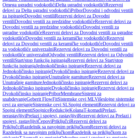
Omega ugradni vodokotlići
Delta ugradni vodokotlići
Rezervni
delovi za Delta ugradni vodokotlići
Pribor
Dovodni i odvodni ventili
za ispiranje
Dovodni ventili
Rezervni delovi za Dovodni
ventili
Dovodni ventili za predzidne vodokotliće
Rezervni delovi za
Dovodni ventili za predzidne vodokotliće
Dovodni ventili za
ugradne vodokotliće
Rezervni delovi za Dovodni ventili za ugradne
vodokotliće
Dovodni ventili za keramičke vodokotliće
Rezervni
delovi za Dovodni ventili za keramičke vodokotliće
Dovodni ventili
za vodokotliće univerzalni
Rezervni delovi za Dovodni ventili za
vodokotliće univerzalni
Odvodni ventili
Rezervni delovi za Odvodni
ventili
Start/stop funkcija ispiranja
Rezervni delovi za Start/stop
funkcija ispiranja
Jednokoličinsko ispiranje
Rezervni delovi za
Jednokoličinsko ispiranje
Dvokoličinsko ispiranje
Rezervni delovi za
Dvokoličinsko ispiranje
Unutrašnje garniture
Rezervni delovi za
Unutrašnje garniture
Jednokoličinsko ispiranje
Rezervni delovi za
Jednokoličinsko ispiranje
Dvokoličinsko ispiranje
Rezervni delovi za
Dvokoličinsko ispiranje
Pribor
Membrane
Sistemi za
snabdevanje
Geberit FlowFit
Sistemske cevi ML
Višeslojne sistemske
cevi za grejanje
Sistemske cevi SL
Spojni elementi
Rezervni delovi za
Spojni elementi
Spojnice
Redukcije
Kolana
T-komadi
Prelazi,
nerastavljivi
Prelazi i spojevi, rastavljivi
Rezervni delovi za Prelazi i
spojevi, rastavljivi
Čepovi
Priključci
Rezervni delovi za
Priključci
Razdelnik sa navojnim priključkom
Rezervni delovi za
Razdelnik sa navojnim priključkom
Razdelnik sa priključkom za
stiskanje
T-komadi za grejanje
Odvodne cevi i spojevi za grejanje,