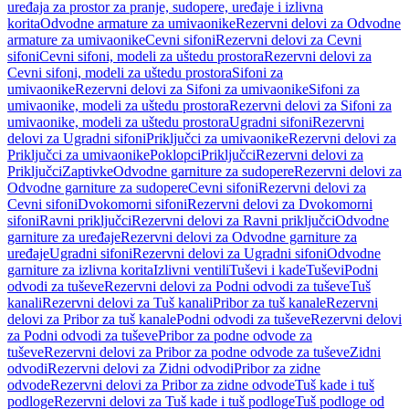
uređaja za prostor za pranje, sudopere, uređaje i izlivna
korita
Odvodne armature za umivaonike
Rezervni delovi za Odvodne
armature za umivaonike
Cevni sifoni
Rezervni delovi za Cevni
sifoni
Cevni sifoni, modeli za uštedu prostora
Rezervni delovi za
Cevni sifoni, modeli za uštedu prostora
Sifoni za
umivaonike
Rezervni delovi za Sifoni za umivaonike
Sifoni za
umivaonike, modeli za uštedu prostora
Rezervni delovi za Sifoni za
umivaonike, modeli za uštedu prostora
Ugradni sifoni
Rezervni
delovi za Ugradni sifoni
Priključci za umivaonike
Rezervni delovi za
Priključci za umivaonike
Poklopci
Priključci
Rezervni delovi za
Priključci
Zaptivke
Odvodne garniture za sudopere
Rezervni delovi za
Odvodne garniture za sudopere
Cevni sifoni
Rezervni delovi za
Cevni sifoni
Dvokomorni sifoni
Rezervni delovi za Dvokomorni
sifoni
Ravni priključci
Rezervni delovi za Ravni priključci
Odvodne
garniture za uređaje
Rezervni delovi za Odvodne garniture za
uređaje
Ugradni sifoni
Rezervni delovi za Ugradni sifoni
Odvodne
garniture za izlivna korita
Izlivni ventili
Tuševi i kade
Tuševi
Podni
odvodi za tuševe
Rezervni delovi za Podni odvodi za tuševe
Tuš
kanali
Rezervni delovi za Tuš kanali
Pribor za tuš kanale
Rezervni
delovi za Pribor za tuš kanale
Podni odvodi za tuševe
Rezervni delovi
za Podni odvodi za tuševe
Pribor za podne odvode za
tuševe
Rezervni delovi za Pribor za podne odvode za tuševe
Zidni
odvodi
Rezervni delovi za Zidni odvodi
Pribor za zidne
odvode
Rezervni delovi za Pribor za zidne odvode
Tuš kade i tuš
podloge
Rezervni delovi za Tuš kade i tuš podloge
Tuš podloge od