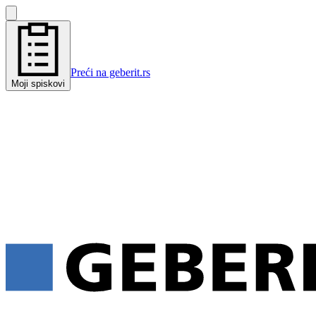
Preći na geberit.rs
Moji spiskovi