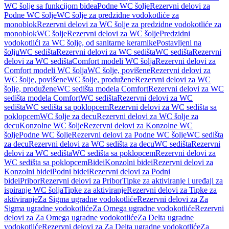
WC šolje sa funkcijom bidea
Podne WC šolje
Rezervni delovi za
Podne WC šolje
WC šolje za predzidne vodokotliće za
monoblok
Rezervni delovi za WC šolje za predzidne vodokotliće za
monoblok
WC šolje
Rezervni delovi za WC šolje
Predzidni
vodokotlići za WC šolje, od sanitarne keramike
Postavljeni na
šolju
WC sedišta
Rezervni delovi za WC sedišta
WC sedišta
Rezervni
delovi za WC sedišta
Comfort modeli WC šolja
Rezervni delovi za
Comfort modeli WC šolja
WC šolje, povišene
Rezervni delovi za
WC šolje, povišene
WC šolje, produžene
Rezervni delovi za WC
šolje, produžene
WC sedišta modela Comfort
Rezervni delovi za WC
sedišta modela Comfort
WC sedišta
Rezervni delovi za WC
sedišta
WC sedišta sa poklopcem
Rezervni delovi za WC sedišta sa
poklopcem
WC šolje za decu
Rezervni delovi za WC šolje za
decu
Konzolne WC šolje
Rezervni delovi za Konzolne WC
šolje
Podne WC šolje
Rezervni delovi za Podne WC šolje
WC sedišta
za decu
Rezervni delovi za WC sedišta za decu
WC sedišta
Rezervni
delovi za WC sedišta
WC sedišta sa poklopcem
Rezervni delovi za
WC sedišta sa poklopcem
Bidei
Konzolni bidei
Rezervni delovi za
Konzolni bidei
Podni bidei
Rezervni delovi za Podni
bidei
Pribor
Rezervni delovi za Pribor
Tipke za aktiviranje i uređaji za
ispiranje WC šolja
Tipke za aktiviranje
Rezervni delovi za Tipke za
aktiviranje
Za Sigma ugradne vodokotliće
Rezervni delovi za Za
Sigma ugradne vodokotliće
Za Omega ugradne vodokotliće
Rezervni
delovi za Za Omega ugradne vodokotliće
Za Delta ugradne
vodokotliće
Rezervni delovi za Za Delta ugradne vodokotliće
Za