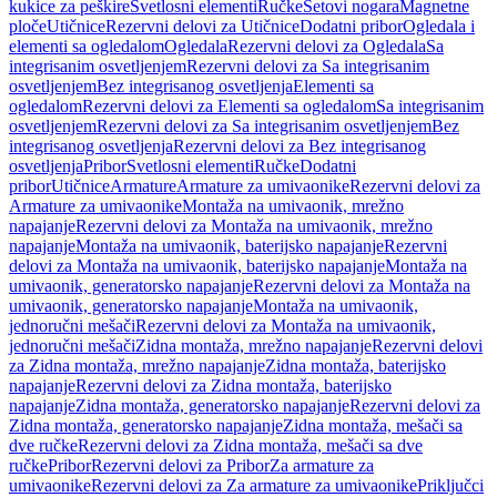
kukice za peškire
Svetlosni elementi
Ručke
Setovi nogara
Magnetne
ploče
Utičnice
Rezervni delovi za Utičnice
Dodatni pribor
Ogledala i
elementi sa ogledalom
Ogledala
Rezervni delovi za Ogledala
Sa
integrisanim osvetljenjem
Rezervni delovi za Sa integrisanim
osvetljenjem
Bez integrisanog osvetljenja
Elementi sa
ogledalom
Rezervni delovi za Elementi sa ogledalom
Sa integrisanim
osvetljenjem
Rezervni delovi za Sa integrisanim osvetljenjem
Bez
integrisanog osvetljenja
Rezervni delovi za Bez integrisanog
osvetljenja
Pribor
Svetlosni elementi
Ručke
Dodatni
pribor
Utičnice
Armature
Armature za umivaonike
Rezervni delovi za
Armature za umivaonike
Montaža na umivaonik, mrežno
napajanje
Rezervni delovi za Montaža na umivaonik, mrežno
napajanje
Montaža na umivaonik, baterijsko napajanje
Rezervni
delovi za Montaža na umivaonik, baterijsko napajanje
Montaža na
umivaonik, generatorsko napajanje
Rezervni delovi za Montaža na
umivaonik, generatorsko napajanje
Montaža na umivaonik,
jednoručni mešači
Rezervni delovi za Montaža na umivaonik,
jednoručni mešači
Zidna montaža, mrežno napajanje
Rezervni delovi
za Zidna montaža, mrežno napajanje
Zidna montaža, baterijsko
napajanje
Rezervni delovi za Zidna montaža, baterijsko
napajanje
Zidna montaža, generatorsko napajanje
Rezervni delovi za
Zidna montaža, generatorsko napajanje
Zidna montaža, mešači sa
dve ručke
Rezervni delovi za Zidna montaža, mešači sa dve
ručke
Pribor
Rezervni delovi za Pribor
Za armature za
umivaonike
Rezervni delovi za Za armature za umivaonike
Priključci