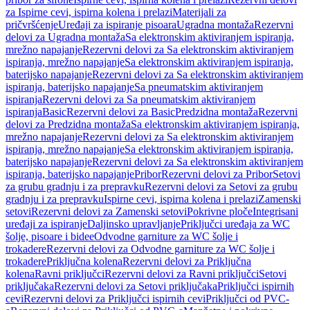
za Ispirne cevi, ispirna kolena i prelazi
Materijali za
pričvršćenje
Uređaji za ispiranje pisoara
Ugradna montaža
Rezervni
delovi za Ugradna montaža
Sa elektronskim aktiviranjem ispiranja,
mrežno napajanje
Rezervni delovi za Sa elektronskim aktiviranjem
ispiranja, mrežno napajanje
Sa elektronskim aktiviranjem ispiranja,
baterijsko napajanje
Rezervni delovi za Sa elektronskim aktiviranjem
ispiranja, baterijsko napajanje
Sa pneumatskim aktiviranjem
ispiranja
Rezervni delovi za Sa pneumatskim aktiviranjem
ispiranja
Basic
Rezervni delovi za Basic
Predzidna montaža
Rezervni
delovi za Predzidna montaža
Sa elektronskim aktiviranjem ispiranja,
mrežno napajanje
Rezervni delovi za Sa elektronskim aktiviranjem
ispiranja, mrežno napajanje
Sa elektronskim aktiviranjem ispiranja,
baterijsko napajanje
Rezervni delovi za Sa elektronskim aktiviranjem
ispiranja, baterijsko napajanje
Pribor
Rezervni delovi za Pribor
Setovi
za grubu gradnju i za prepravku
Rezervni delovi za Setovi za grubu
gradnju i za prepravku
Ispirne cevi, ispirna kolena i prelazi
Zamenski
setovi
Rezervni delovi za Zamenski setovi
Pokrivne ploče
Integrisani
uređaji za ispiranje
Daljinsko upravljanje
Priključci uređaja za WC
šolje, pisoare i bidee
Odvodne garniture za WC šolje i
trokadere
Rezervni delovi za Odvodne garniture za WC šolje i
trokadere
Priključna kolena
Rezervni delovi za Priključna
kolena
Ravni priključci
Rezervni delovi za Ravni priključci
Setovi
priključaka
Rezervni delovi za Setovi priključaka
Priključci ispirnih
cevi
Rezervni delovi za Priključci ispirnih cevi
Priključci od PVC-