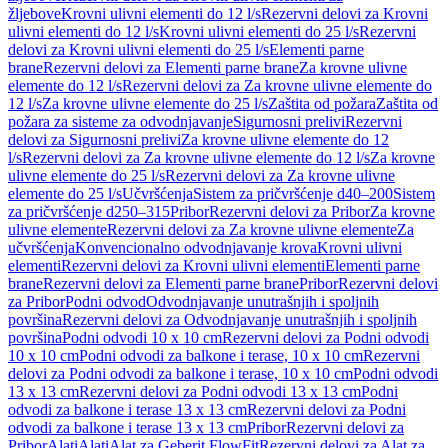
žljebove
Krovni ulivni elementi do 12 l/s
Rezervni delovi za Krovni
ulivni elementi do 12 l/s
Krovni ulivni elementi do 25 l/s
Rezervni
delovi za Krovni ulivni elementi do 25 l/s
Elementi parne
brane
Rezervni delovi za Elementi parne brane
Za krovne ulivne
elemente do 12 l/s
Rezervni delovi za Za krovne ulivne elemente do
12 l/s
Za krovne ulivne elemente do 25 l/s
Zaštita od požara
Zaštita od
požara za sisteme za odvodnjavanje
Sigurnosni prelivi
Rezervni
delovi za Sigurnosni prelivi
Za krovne ulivne elemente do 12
l/s
Rezervni delovi za Za krovne ulivne elemente do 12 l/s
Za krovne
ulivne elemente do 25 l/s
Rezervni delovi za Za krovne ulivne
elemente do 25 l/s
Učvršćenja
Sistem za pričvršćenje d40–200
Sistem
za pričvršćenje d250–315
Pribor
Rezervni delovi za Pribor
Za krovne
ulivne elemente
Rezervni delovi za Za krovne ulivne elemente
Za
učvršćenja
Konvencionalno odvodnjavanje krova
Krovni ulivni
elementi
Rezervni delovi za Krovni ulivni elementi
Elementi parne
brane
Rezervni delovi za Elementi parne brane
Pribor
Rezervni delovi
za Pribor
Podni odvod
Odvodnjavanje unutrašnjih i spoljnih
površina
Rezervni delovi za Odvodnjavanje unutrašnjih i spoljnih
površina
Podni odvodi 10 x 10 cm
Rezervni delovi za Podni odvodi
10 x 10 cm
Podni odvodi za balkone i terase, 10 x 10 cm
Rezervni
delovi za Podni odvodi za balkone i terase, 10 x 10 cm
Podni odvodi
13 x 13 cm
Rezervni delovi za Podni odvodi 13 x 13 cm
Podni
odvodi za balkone i terase 13 x 13 cm
Rezervni delovi za Podni
odvodi za balkone i terase 13 x 13 cm
Pribor
Rezervni delovi za
Pribor
Alati
Alati
Alat za Geberit FlowFit
Rezervni delovi za Alat za