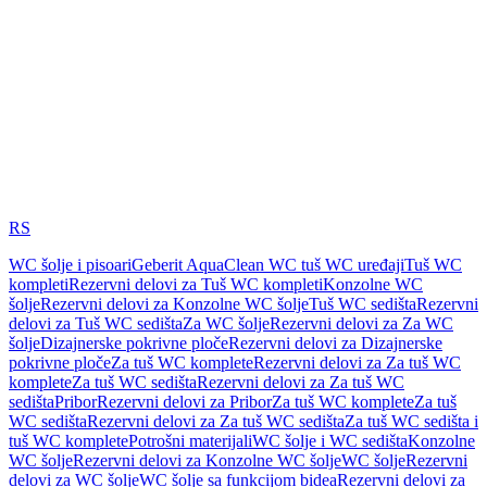
RS
WC šolje i pisoari
Geberit AquaClean WC tuš WC uređaji
Tuš WC
kompleti
Rezervni delovi za Tuš WC kompleti
Konzolne WC
šolje
Rezervni delovi za Konzolne WC šolje
Tuš WC sedišta
Rezervni
delovi za Tuš WC sedišta
Za WC šolje
Rezervni delovi za Za WC
šolje
Dizajnerske pokrivne ploče
Rezervni delovi za Dizajnerske
pokrivne ploče
Za tuš WC komplete
Rezervni delovi za Za tuš WC
komplete
Za tuš WC sedišta
Rezervni delovi za Za tuš WC
sedišta
Pribor
Rezervni delovi za Pribor
Za tuš WC komplete
Za tuš
WC sedišta
Rezervni delovi za Za tuš WC sedišta
Za tuš WC sedišta i
tuš WC komplete
Potrošni materijali
WC šolje i WC sedišta
Konzolne
WC šolje
Rezervni delovi za Konzolne WC šolje
WC šolje
Rezervni
delovi za WC šolje
WC šolje sa funkcijom bidea
Rezervni delovi za