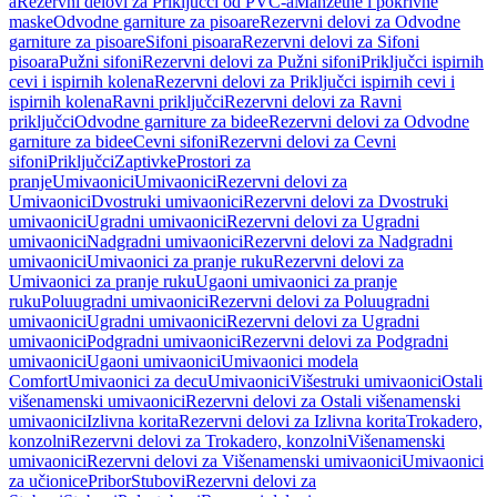
a
Rezervni delovi za Priključci od PVC-a
Manžetne i pokrivne
maske
Odvodne garniture za pisoare
Rezervni delovi za Odvodne
garniture za pisoare
Sifoni pisoara
Rezervni delovi za Sifoni
pisoara
Pužni sifoni
Rezervni delovi za Pužni sifoni
Priključci ispirnih
cevi i ispirnih kolena
Rezervni delovi za Priključci ispirnih cevi i
ispirnih kolena
Ravni priključci
Rezervni delovi za Ravni
priključci
Odvodne garniture za bidee
Rezervni delovi za Odvodne
garniture za bidee
Cevni sifoni
Rezervni delovi za Cevni
sifoni
Priključci
Zaptivke
Prostori za
pranje
Umivaonici
Umivaonici
Rezervni delovi za
Umivaonici
Dvostruki umivaonici
Rezervni delovi za Dvostruki
umivaonici
Ugradni umivaonici
Rezervni delovi za Ugradni
umivaonici
Nadgradni umivaonici
Rezervni delovi za Nadgradni
umivaonici
Umivaonici za pranje ruku
Rezervni delovi za
Umivaonici za pranje ruku
Ugaoni umivaonici za pranje
ruku
Poluugradni umivaonici
Rezervni delovi za Poluugradni
umivaonici
Ugradni umivaonici
Rezervni delovi za Ugradni
umivaonici
Podgradni umivaonici
Rezervni delovi za Podgradni
umivaonici
Ugaoni umivaonici
Umivaonici modela
Comfort
Umivaonici za decu
Umivaonici
Višestruki umivaonici
Ostali
višenamenski umivaonici
Rezervni delovi za Ostali višenamenski
umivaonici
Izlivna korita
Rezervni delovi za Izlivna korita
Trokadero,
konzolni
Rezervni delovi za Trokadero, konzolni
Višenamenski
umivaonici
Rezervni delovi za Višenamenski umivaonici
Umivaonici
za učionice
Pribor
Stubovi
Rezervni delovi za