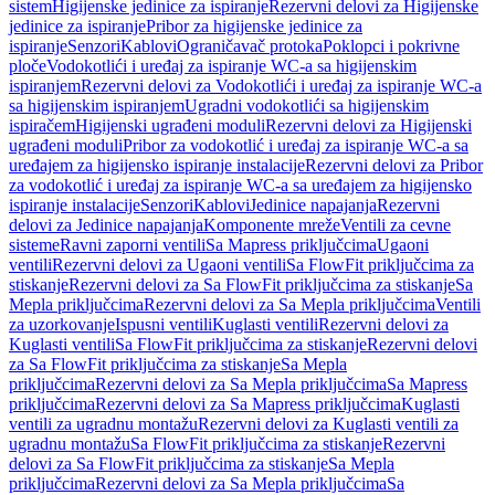
sistem
Higijenske jedinice za ispiranje
Rezervni delovi za Higijenske
jedinice za ispiranje
Pribor za higijenske jedinice za
ispiranje
Senzori
Kablovi
Ograničavač protoka
Poklopci i pokrivne
ploče
Vodokotlići i uređaj za ispiranje WC-a sa higijenskim
ispiranjem
Rezervni delovi za Vodokotlići i uređaj za ispiranje WC-a
sa higijenskim ispiranjem
Ugradni vodokotlići sa higijenskim
ispiračem
Higijenski ugrađeni moduli
Rezervni delovi za Higijenski
ugrađeni moduli
Pribor za vodokotlić i uređaj za ispiranje WC-a sa
uređajem za higijensko ispiranje instalacije
Rezervni delovi za Pribor
za vodokotlić i uređaj za ispiranje WC-a sa uređajem za higijensko
ispiranje instalacije
Senzori
Kablovi
Jedinice napajanja
Rezervni
delovi za Jedinice napajanja
Komponente mreže
Ventili za cevne
sisteme
Ravni zaporni ventili
Sa Mapress priključcima
Ugaoni
ventili
Rezervni delovi za Ugaoni ventili
Sa FlowFit priključcima za
stiskanje
Rezervni delovi za Sa FlowFit priključcima za stiskanje
Sa
Mepla priključcima
Rezervni delovi za Sa Mepla priključcima
Ventili
za uzorkovanje
Ispusni ventili
Kuglasti ventili
Rezervni delovi za
Kuglasti ventili
Sa FlowFit priključcima za stiskanje
Rezervni delovi
za Sa FlowFit priključcima za stiskanje
Sa Mepla
priključcima
Rezervni delovi za Sa Mepla priključcima
Sa Mapress
priključcima
Rezervni delovi za Sa Mapress priključcima
Kuglasti
ventili za ugradnu montažu
Rezervni delovi za Kuglasti ventili za
ugradnu montažu
Sa FlowFit priključcima za stiskanje
Rezervni
delovi za Sa FlowFit priključcima za stiskanje
Sa Mepla
priključcima
Rezervni delovi za Sa Mepla priključcima
Sa