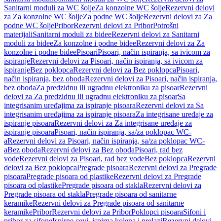
Sanitarni moduli za WC šolje
Za konzolne WC šolje
Rezervni delovi
za Za konzolne WC šolje
Za podne WC šolje
Rezervni delovi za Za
podne WC šolje
Pribor
Rezervni delovi za Pribor
Potrošni
materijali
Sanitarni moduli za bidee
Rezervni delovi za Sanitarni
moduli za bidee
Za konzolne i podne bidee
Rezervni delovi za Za
konzolne i podne bidee
Pisoari
Pisoari, način ispiranja, sa ivicom za
ispiranje
Rezervni delovi za Pisoari, način ispiranja, sa ivicom za
ispiranje
Bez poklopca
Rezervni delovi za Bez poklopca
Pisoari,
način ispiranja, bez oboda
Rezervni delovi za Pisoari, način ispiranja,
bez oboda
Za predzidnu ili ugradnu elektroniku za pisoar
Rezervni
delovi za Za predzidnu ili ugradnu elektroniku za pisoar
Sa
integrisanim uređajima za ispiranje pisoara
Rezervni delovi za Sa
integrisanim uređajima za ispiranje pisoara
Za integrisane uređaje za
ispiranje pisoara
Rezervni delovi za Za integrisane uređaje za
ispiranje pisoara
Pisoari, način ispiranja, sa/za poklopac WC-
a
Rezervni delovi za Pisoari, način ispiranja, sa/za poklopac WC-
a
Bez oboda
Rezervni delovi za Bez oboda
Pisoari, rad bez
vode
Rezervni delovi za Pisoari, rad bez vode
Bez poklopca
Rezervni
delovi za Bez poklopca
Pregrade pisoara
Rezervni delovi za Pregrade
pisoara
Pregrade pisoara od plastike
Rezervni delovi za Pregrade
pisoara od plastike
Pregrade pisoara od stakla
Rezervni delovi za
Pregrade pisoara od stakla
Pregrade pisoara od sanitarne
keramike
Rezervni delovi za Pregrade pisoara od sanitarne
keramike
Pribor
Rezervni delovi za Pribor
Poklopci pisoara
Sifoni i
pribor za sifone
Ispirne cevi, ispirna kolena i prelazi
Rezervni delovi