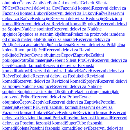
obujmice
Čepovi
Zaptivke
Potrošni materijal
Geberit Silent-
PP
Cevi
Rezervni delovi za Cevi
Fazonski komadi
Rezervni delovi za
Fazonski komadi
Lukovi
Rezervni delovi za Lukovi
Račve
Rezervni
delovi za Račve
Redukcije
Rezervni delovi za Redukcije
Revizioni
komadi
Rezervni delovi za Revizioni komadi
Spojevi
Rezervni delovi
za Spojevi
Natične spojnice
Rezervni delovi za Natične
spojnice
Spojnice sa steznim klještima
Prelazi na proizvode izrađene
od drugih materijala
Priključci za aparate
Rezervni delovi za
Priključci za aparate
Priključna kolena
Rezervni delovi za Priključna
kolena
Ravni priključci
Rezervni delovi za Ravni
priključci
Pribor
Cevne obujmice
Čepovi
Zaptivke
Zaštitni
poklopac
Potrošni materijal
Geberit Silent-Pro
Cevi
Rezervni delovi za
Cevi
Fazonski komadi
Rezervni delovi za Fazonski
komadi
Lukovi
Rezervni delovi za Lukovi
Račve
Rezervni delovi za
Račve
Redukcije
Rezervni delovi za Redukcije
Revizioni
komadi
Rezervni delovi za Revizioni komadi
Spojevi
Rezervni delovi
za Spojevi
Natične spojnice
Rezervni delovi za Natične
spojnice
Spojnice sa steznim klještima
Prelazi na druge materijale
proizvoda
Pribor
Rezervni delovi za Pribor
Cevne
obujmice
Čepovi
Zaptivke
Rezervni delovi za Zaptivke
Potrošni
materijal
Geberit PE
Cevi
Fazonski komadi
Rezervni delovi za
Fazonski komadi
Lukovi
Račve
Redukcije
Revizioni komadi
Rezervni
delovi za Revizioni komadi
Prelazi
Posebni fazonski komadi
Rezervni
delovi za Posebni fazonski komadi
SuperTube fazonski
komadi
Kolena
Posebni fazonski komadi
Spojevi
Rezervni delovi za