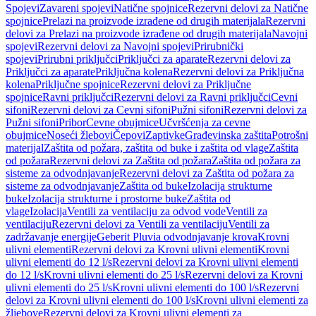
Spojevi
Zavareni spojevi
Natične spojnice
Rezervni delovi za Natične
spojnice
Prelazi na proizvode izrađene od drugih materijala
Rezervni
delovi za Prelazi na proizvode izrađene od drugih materijala
Navojni
spojevi
Rezervni delovi za Navojni spojevi
Prirubnički
spojevi
Prirubni priključci
Priključci za aparate
Rezervni delovi za
Priključci za aparate
Priključna kolena
Rezervni delovi za Priključna
kolena
Priključne spojnice
Rezervni delovi za Priključne
spojnice
Ravni priključci
Rezervni delovi za Ravni priključci
Cevni
sifoni
Rezervni delovi za Cevni sifoni
Pužni sifoni
Rezervni delovi za
Pužni sifoni
Pribor
Cevne obujmice
Učvršćenja za cevne
obujmice
Noseći žlebovi
Čepovi
Zaptivke
Građevinska zaštita
Potrošni
materijal
Zaštita od požara, zaštita od buke i zaštita od vlage
Zaštita
od požara
Rezervni delovi za Zaštita od požara
Zaštita od požara za
sisteme za odvodnjavanje
Rezervni delovi za Zaštita od požara za
sisteme za odvodnjavanje
Zaštita od buke
Izolacija strukturne
buke
Izolacija strukturne i prostorne buke
Zaštita od
vlage
Izolacija
Ventili za ventilaciju za odvod vode
Ventili za
ventilaciju
Rezervni delovi za Ventili za ventilaciju
Ventili za
zadržavanje energije
Geberit Pluvia odvodnjavanje krova
Krovni
ulivni elementi
Rezervni delovi za Krovni ulivni elementi
Krovni
ulivni elementi do 12 l/s
Rezervni delovi za Krovni ulivni elementi
do 12 l/s
Krovni ulivni elementi do 25 l/s
Rezervni delovi za Krovni
ulivni elementi do 25 l/s
Krovni ulivni elementi do 100 l/s
Rezervni
delovi za Krovni ulivni elementi do 100 l/s
Krovni ulivni elementi za
žljebove
Rezervni delovi za Krovni ulivni elementi za