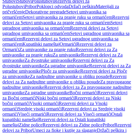
Stubovi
Stubovi
Polustubovi
Rezervni delovi za
Polustubovi
Pribor
Poklopci odvoda
Držači peškira
Materijali za
pričvršćenje
Dekorativne pregrade
Setovi umivaonika sa
ormarićem
Setovi umivaonika za pranje ruku sa ormarićem
Rezervni
delovi za Setovi umivaonika za pranje ruku sa ormarićem
Setovi
ugradnog umivaonika sa ormarićem
Rezervni delovi za Setovi
ugradnog umivaonika sa ormarićem
Setovi ugradnog umivaonika sa
ormarićem
Rezervni delovi za Setovi ugradnog umivaonika sa
ormarićem
Kupatilski nameštaj
Ormarići
Rezervni delovi za
Ormarići
Za umivaonike za pranje ruku
Rezervni delovi za Za
umivaonike za pranje ruku
Za umivaonike
Rezervni delovi za Za
umivaonike
Za dvostruke umivaonike
Rezervni delovi za Za
dvostruke umivaonike
Za ugradne umivaonike
Rezervni delovi za Za
ugradne umivaonike
Ploče za umivaonike
Rezervni delovi za Ploče
za umivaonike
Za nadpultne umivaonike u obliku posude
Rezervni
delovi za Za nadpultne umivaonike u obliku posude
Za pravougaone
nadpultne umivaonike
Rezervni delovi za Za pravougaone nadpultne
umivaonike
Za ugradne umivaonike
Bočni ormarići
Rezervni delovi
za Bočni ormarići
Niski bočni ormarići
Rezervni delovi za Niski
bočni ormarići
Visoki ormarići
Rezervni delovi za Visoki
ormarići
Srednje visoki ormarići
Rezervni delovi za Srednje visoki
ormarići
Viseći ormarići
Rezervni delovi za Viseći ormarići
Ostali
kupatilski nameštaj
Rezervni delovi za Ostali kupatilski
nameštaj
Zidne police
Rezervni delovi za Zidne police
Pribor
Rezervni
delovi za Pribor
Umeci za fioke i kutije za slaganje
Držači peškira i