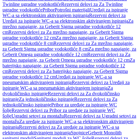
Twinline ugradne vodokotliće
Rezervni delovi za Za Twinline
ugradne vodokotliće
Pribor
Potrošni materijali
Uređaji za ispiranje
WC-a sa elektronskim aktiviranjem ispiranja
Rezervni delovi za
Uređaji za ispiranje WC-a sa elektronskim aktiviranjem ispiranja
Za
mrežno napajanje, za Geberit Sigma ugradne vodokotliće 12
cm
Rezervni delovi za Za mrežno napajanje, za Geberit Sigma
ugradne vodokotliće 12 cm
Za mrežno napajanje, za Geberit Sigma
ugradne vodokotliće 8 cm
Rezervni delovi za Za mrežno napajanje,
za Geberit Sigma ugradne vodokotliće 8 cm
Za mrežno napajanje, za
Geberit Omega ugradne vodokotliće 12 cm
Rezervni delovi za Za
mrežno napajanje, za Geberit Omega ugradne vodokotliće 12 cm
Za
baterijsko napajanje, za Geberit Sigma ugradne vodokotliće 12
cm
Rezervni delovi za Za baterijsko napajanje, za Geberit Sigma
ugradne vodokotliće 12 cm
Uređaji za ispiranje WC-a sa
pneumatskim aktiviranjem ispiranja
Rezervni delovi za Uređaji za
ispiranje WC-a sa pneumatskim aktiviranjem ispiranja
Za
dvokoličinsko ispiranje
Rezervni delovi za Za dvokoličinsko
ispiranje
Za jednokoličinsko ispiranje
Rezervni delovi za Za
jednokoličinsko ispiranje
Pribor za uređaje za ispiranje WC
šolje
Rezervni delovi za Pribor za uređaje za ispiranje WC
šolje
Ugradni setovi za montažu
Rezervni delovi za Ugradni setovi za
montažu
Za uređaje za ispiranje WC-a sa elektronskim aktiviranjem
ispiranja
Rezervni delovi za Za uređaje za ispiranje WC-a sa
elektronskim aktiviranjem ispiranja
Spojnice
Geberit Monolith
sanitarni moduli
Sanitarni moduli za WC šolje
Rezervni delovi za