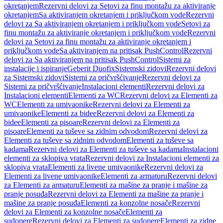
okretanjem
Rezervni delovi za Setovi za finu montažu za aktiviranje
okretanjem
Sa aktiviranjem okretanjem i priključkom vode
Rezervni
delovi za Sa aktiviranjem okretanjem i priključkom vode
Setovi za
finu montažu za aktiviranje okretanjem i priključkom vode
Rezervni
delovi za Setovi za finu montažu za aktiviranje okretanjem i
priključkom vode
Sa aktiviranjem na pritisak PushControl
Rezervni
delovi za Sa aktiviranjem na pritisak PushControl
Sistemi za
instalacije i ispiranje
Geberit Duofix
Sistemski zidovi
Rezervni delovi
za Sistemski zidovi
Sistemi za pričvršćivanje
Rezervni delovi za
Sistemi za pričvršćivanje
Instalacioni elementi
Rezervni delovi za
Instalacioni elementi
Elementi za WC
Rezervni delovi za Elementi za
WC
Elementi za umivaonike
Rezervni delovi za Elementi za
umivaonike
Elementi za bidee
Rezervni delovi za Elementi za
bidee
Elementi za pisoare
Rezervni delovi za Elementi za
pisoare
Elementi za tuševe sa zidnim odvodom
Rezervni delovi za
Elementi za tuševe sa zidnim odvodom
Elementi za tuševe sa
kadama
Rezervni delovi za Elementi za tuševe sa kadama
Instalacioni
elementi za sklopiva vrata
Rezervni delovi za Instalacioni elementi za
sklopiva vrata
Elementi za livene umivaonike
Rezervni delovi za
Elementi za livene umivaonike
Elementi za armaturu
Rezervni delovi
za Elementi za armaturu
Elementi za mašine za pranje i mašine za
pranje posuđa
Rezervni delovi za Elementi za mašine za pranje i
mašine za pranje posuđa
Elementi za konzolne nosače
Rezervni
delovi za Elementi za konzolne nosače
Elementi za
sudopere
Rezervni delovi za Elementi za sudopere
Elementi za zidne