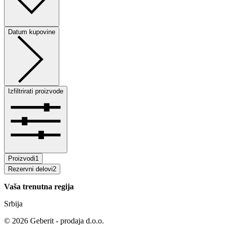
Datum kupovine
Izfiltrirati proizvode
Proizvodi
1
Rezervni delovi
2
Vaša trenutna regija
Srbija
©
2026
Geberit - prodaja d.o.o.