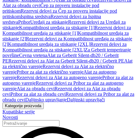
Alat za obradu cevi
Čep za proveru instalacije pod
pritiskom
Rezervni delovi za Čep za proveru instalacije pod
pritiskom
Ispitna sredstva
Rezervni delovi za Ispitna
sredstva
Pribor
Uređaji za stiskanje
Rezervni delovi za Uređaji za
stiskanje
Kompatibilnost uređaja za stiskanje [1]
Rezervni delovi za
Kompatibilnost uređaja za stiskanje [1]
Kompatibilnost uređaja za
stiskanje [2]
Rezervni delovi za Kompatibilnost uređaja za stiskanje
[2]
Kompatibilnost uređaja za stiskanje [2XL]
Rezervni delovi za
Kompatibilnost uređaja za stiskanje [2XL]
Za Geberit temperiranje
površine
Cevna vretena
Alat za Geberit Silent-db20 / Geberit
PE
Rezervni delovi za Alat za Geberit Silent-db20 / Geberit PE
Alat
za električno varenje
Rezervni delovi za Alat za električno
varenje
Pribor za alat za električno varenje
Alat za autogeno
varenje
Rezervni delovi za Alat za autogeno varenje
Pribor za alat za
autogeno varenje
Rezervni delovi za Pribor za alat za autogeno
varenje
Alat za obradu cevi
Rezervni delovi za Alat za obradu
cevi
Pribor za alat za obradu cevi
Rezervni delovi za Pribor za alat za
obradu cevi
Daljinsko upravljanje
Daljinski upravljači
Kategorije proizvoda
Kupatilske serije
Novosti