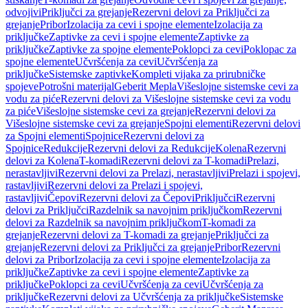
odvojivi
Priključci za grejanje
Rezervni delovi za Priključci za
grejanje
Pribor
Izolacija za cevi i spojne elemente
Izolacija za
priključke
Zaptivke za cevi i spojne elemente
Zaptivke za
priključke
Zaptivke za spojne elemente
Poklopci za cevi
Poklopac za
spojne elemente
Učvršćenja za cevi
Učvršćenja za
priključke
Sistemske zaptivke
Kompleti vijaka za prirubničke
spojeve
Potrošni materijal
Geberit Mepla
Višeslojne sistemske cevi za
vodu za piće
Rezervni delovi za Višeslojne sistemske cevi za vodu
za piće
Višeslojne sistemske cevi za grejanje
Rezervni delovi za
Višeslojne sistemske cevi za grejanje
Spojni elementi
Rezervni delovi
za Spojni elementi
Spojnice
Rezervni delovi za
Spojnice
Redukcije
Rezervni delovi za Redukcije
Kolena
Rezervni
delovi za Kolena
T-komadi
Rezervni delovi za T-komadi
Prelazi,
nerastavljivi
Rezervni delovi za Prelazi, nerastavljivi
Prelazi i spojevi,
rastavljivi
Rezervni delovi za Prelazi i spojevi,
rastavljivi
Čepovi
Rezervni delovi za Čepovi
Priključci
Rezervni
delovi za Priključci
Razdelnik sa navojnim priključkom
Rezervni
delovi za Razdelnik sa navojnim priključkom
T-komadi za
grejanje
Rezervni delovi za T-komadi za grejanje
Priključci za
grejanje
Rezervni delovi za Priključci za grejanje
Pribor
Rezervni
delovi za Pribor
Izolacija za cevi i spojne elemente
Izolacija za
priključke
Zaptivke za cevi i spojne elemente
Zaptivke za
priključke
Poklopci za cevi
Učvršćenja za cevi
Učvršćenja za
priključke
Rezervni delovi za Učvršćenja za priključke
Sistemske