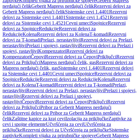
zaptivke
Kompleti vijaka za prirubničke spojeve
Geberit Mapress
nerđajući čelik
Geberit Mapress nerđajući čelik
Rezervni delovi za
Geberit Mapress nerđajući čelik
Sistemske cevi 1.4401
Rezervni
delovi za Sistemske cevi 1.4401
Sistemske cevi 1.4521
Rezervni
delovi za Sistemske cevi 1.4521
Cevni umeci
Spojnice
Rezervni
delovi za Spojnice
Redukcije
Rezervni delovi za
Redukcije
Kolena
Rezervni delovi za Kolena
T-komadi
Rezervni
delovi za T-komadi
Prelazi, nerastavljivi
Rezervni delovi za Prelazi,
nerastavljivi
Prelazi i spojevi, rastavljivi
Rezervni delovi za Prelazi i
spojevi, rastavljivi
Kompenzatori
Rezervni delovi za
Kompenzatori
Čepovi
Rezervni delovi za Čepovi
Priključci
Rezervni
delovi za Priključci
Mapress nerđajući čelik, gas
Rezervni delovi za
Mapress nerđajući čelik, gas
Sistemske cevi 1.4401
Rezervni delovi
za Sistemske cevi 1.4401
Cevni umeci
Spojnice
Rezervni delovi za
Spojnice
Redukcije
Rezervni delovi za Redukcije
Kolena
Rezervni
delovi za Kolena
T-komadi
Rezervni delovi za T-komadi
Prelazi,
nerastavljivi
Rezervni delovi za Prelazi, nerastavljivi
Prelazi i spojevi,
rastavljivi
Rezervni delovi za Prelazi i spojevi,
rastavljivi
Čepovi
Rezervni delovi za Čepovi
Priključci
Rezervni
delovi za Priključci
Pribor za Geberit Mapress nerđajući
čelik
Rezervni delovi za Pribor za Geberit Mapress nerđajući
čelik
Zaštitne kapice za kraj cevi
Izolacija za priključke
Zaptivke za
cevi i spojne elemente
Učvršćenja za cevi
Učvršćenja za
priključke
Rezervni delovi za Učvršćenja za priključke
Sistemske
zaptivke
Kompleti vijaka za prirubničke spojeve
Geberit Mapress