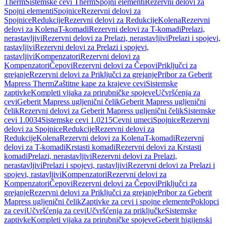
Therm
Sistemske cevi Therm
Spojni elementi
Rezervni delovi za
Spojni elementi
Spojnice
Rezervni delovi za
Spojnice
Redukcije
Rezervni delovi za Redukcije
Kolena
Rezervni
delovi za Kolena
T-komadi
Rezervni delovi za T-komadi
Prelazi,
nerastavljivi
Rezervni delovi za Prelazi, nerastavljivi
Prelazi i spojevi,
rastavljivi
Rezervni delovi za Prelazi i spojevi,
rastavljivi
Kompenzatori
Rezervni delovi za
Kompenzatori
Čepovi
Rezervni delovi za Čepovi
Priključci za
grejanje
Rezervni delovi za Priključci za grejanje
Pribor za Geberit
Mapress Therm
Zaštitne kape za krajeve cevi
Sistemske
zaptivke
Kompleti vijaka za prirubničke spojeve
Učvršćenja za
cevi
Geberit Mapress ugljenični čelik
Geberit Mapress ugljenični
čelik
Rezervni delovi za Geberit Mapress ugljenični čelik
Sistemske
cevi 1.0034
Sistemske cevi 1.0215
Cevni umeci
Spojnice
Rezervni
delovi za Spojnice
Redukcije
Rezervni delovi za
Redukcije
Kolena
Rezervni delovi za Kolena
T-komadi
Rezervni
delovi za T-komadi
Krstasti komadi
Rezervni delovi za Krstasti
komadi
Prelazi, nerastavljivi
Rezervni delovi za Prelazi,
nerastavljivi
Prelazi i spojevi, rastavljivi
Rezervni delovi za Prelazi i
spojevi, rastavljivi
Kompenzatori
Rezervni delovi za
Kompenzatori
Čepovi
Rezervni delovi za Čepovi
Priključci za
grejanje
Rezervni delovi za Priključci za grejanje
Pribor za Geberit
Mapress ugljenični čelik
Zaptivke za cevi i spojne elemente
Poklopci
za cevi
Učvršćenja za cevi
Učvršćenja za priključke
Sistemske
zaptivke
Kompleti vijaka za prirubničke spojeve
Geberit higijenski