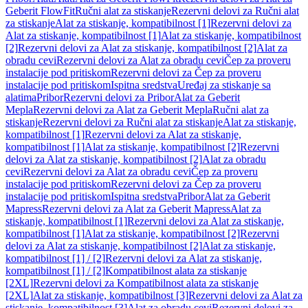
Geberit FlowFit
Ručni alat za stiskanje
Rezervni delovi za Ručni alat
za stiskanje
Alat za stiskanje, kompatibilnost [1]
Rezervni delovi za
Alat za stiskanje, kompatibilnost [1]
Alat za stiskanje, kompatibilnost
[2]
Rezervni delovi za Alat za stiskanje, kompatibilnost [2]
Alat za
obradu cevi
Rezervni delovi za Alat za obradu cevi
Čep za proveru
instalacije pod pritiskom
Rezervni delovi za Čep za proveru
instalacije pod pritiskom
Ispitna sredstva
Uređaj za stiskanje sa
alatima
Pribor
Rezervni delovi za Pribor
Alat za Geberit
Mepla
Rezervni delovi za Alat za Geberit Mepla
Ručni alat za
stiskanje
Rezervni delovi za Ručni alat za stiskanje
Alat za stiskanje,
kompatibilnost [1]
Rezervni delovi za Alat za stiskanje,
kompatibilnost [1]
Alat za stiskanje, kompatibilnost [2]
Rezervni
delovi za Alat za stiskanje, kompatibilnost [2]
Alat za obradu
cevi
Rezervni delovi za Alat za obradu cevi
Čep za proveru
instalacije pod pritiskom
Rezervni delovi za Čep za proveru
instalacije pod pritiskom
Ispitna sredstva
Pribor
Alat za Geberit
Mapress
Rezervni delovi za Alat za Geberit Mapress
Alat za
stiskanje, kompatibilnost [1]
Rezervni delovi za Alat za stiskanje,
kompatibilnost [1]
Alat za stiskanje, kompatibilnost [2]
Rezervni
delovi za Alat za stiskanje, kompatibilnost [2]
Alat za stiskanje,
kompatibilnost [1] / [2]
Rezervni delovi za Alat za stiskanje,
kompatibilnost [1] / [2]
Kompatibilnost alata za stiskanje
[2XL]
Rezervni delovi za Kompatibilnost alata za stiskanje
[2XL]
Alat za stiskanje, kompatibilnost [3]
Rezervni delovi za Alat za
stiskanje, kompatibilnost [3]
Alat za obradu cevi
Rezervni delovi za