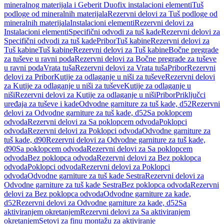
mineralnog materijala i Geberit Duofix instalacioni elementi
Tuš
podloge od mineralnih materijala
Rezervni delovi za Tuš podloge od
mineralnih materijala
Instalacioni elementi
Rezervni delovi za
Instalacioni elementi
Specifični odvodi za tuš kade
Rezervni delovi za
Specifični odvodi za tuš kade
Pribor
Tuš kabine
Rezervni delovi za
Tuš kabine
Tuš kabine
Rezervni delovi za Tuš kabine
Bočne pregrade
za tuševe u ravni poda
Rezervni delovi za Bočne pregrade za tuševe
u ravni poda
Vrata tuša
Rezervni delovi za Vrata tuša
Pribor
Rezervni
delovi za Pribor
Kutije za odlaganje u niši za tuševe
Rezervni delovi
za Kutije za odlaganje u niši za tuševe
Kutije za odlaganje u
niši
Rezervni delovi za Kutije za odlaganje u niši
Pribor
Priključci
uređaja za tuševe i kade
Odvodne garniture za tuš kade, d52
Rezervni
delovi za Odvodne garniture za tuš kade, d52
Sa poklopcem
odvoda
Rezervni delovi za Sa poklopcem odvoda
Poklopci
odvoda
Rezervni delovi za Poklopci odvoda
Odvodne garniture za
tuš kade, d90
Rezervni delovi za Odvodne garniture za tuš kade,
d90
Sa poklopcem odvoda
Rezervni delovi za Sa poklopcem
odvoda
Bez poklopca odvoda
Rezervni delovi za Bez poklopca
odvoda
Poklopci odvoda
Rezervni delovi za Poklopci
odvoda
Odvodne garniture za tuš kade Sestra
Rezervni delovi za
Odvodne garniture za tuš kade Sestra
Bez poklopca odvoda
Rezervni
delovi za Bez poklopca odvoda
Odvodne garniture za kade,
d52
Rezervni delovi za Odvodne garniture za kade, d52
Sa
aktiviranjem okretanjem
Rezervni delovi za Sa aktiviranjem
okretanjem
Setovi za finu montažu za aktiviranje