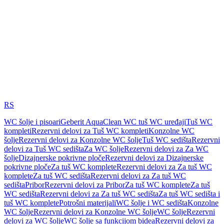
RS
WC šolje i pisoari
Geberit AquaClean WC tuš WC uređaji
Tuš WC
kompleti
Rezervni delovi za Tuš WC kompleti
Konzolne WC
šolje
Rezervni delovi za Konzolne WC šolje
Tuš WC sedišta
Rezervni
delovi za Tuš WC sedišta
Za WC šolje
Rezervni delovi za Za WC
šolje
Dizajnerske pokrivne ploče
Rezervni delovi za Dizajnerske
pokrivne ploče
Za tuš WC komplete
Rezervni delovi za Za tuš WC
komplete
Za tuš WC sedišta
Rezervni delovi za Za tuš WC
sedišta
Pribor
Rezervni delovi za Pribor
Za tuš WC komplete
Za tuš
WC sedišta
Rezervni delovi za Za tuš WC sedišta
Za tuš WC sedišta i
tuš WC komplete
Potrošni materijali
WC šolje i WC sedišta
Konzolne
WC šolje
Rezervni delovi za Konzolne WC šolje
WC šolje
Rezervni
delovi za WC šolje
WC šolje sa funkcijom bidea
Rezervni delovi za