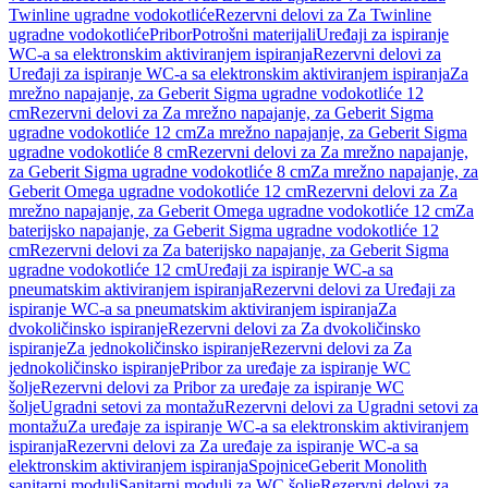
Twinline ugradne vodokotliće
Rezervni delovi za Za Twinline
ugradne vodokotliće
Pribor
Potrošni materijali
Uređaji za ispiranje
WC-a sa elektronskim aktiviranjem ispiranja
Rezervni delovi za
Uređaji za ispiranje WC-a sa elektronskim aktiviranjem ispiranja
Za
mrežno napajanje, za Geberit Sigma ugradne vodokotliće 12
cm
Rezervni delovi za Za mrežno napajanje, za Geberit Sigma
ugradne vodokotliće 12 cm
Za mrežno napajanje, za Geberit Sigma
ugradne vodokotliće 8 cm
Rezervni delovi za Za mrežno napajanje,
za Geberit Sigma ugradne vodokotliće 8 cm
Za mrežno napajanje, za
Geberit Omega ugradne vodokotliće 12 cm
Rezervni delovi za Za
mrežno napajanje, za Geberit Omega ugradne vodokotliće 12 cm
Za
baterijsko napajanje, za Geberit Sigma ugradne vodokotliće 12
cm
Rezervni delovi za Za baterijsko napajanje, za Geberit Sigma
ugradne vodokotliće 12 cm
Uređaji za ispiranje WC-a sa
pneumatskim aktiviranjem ispiranja
Rezervni delovi za Uređaji za
ispiranje WC-a sa pneumatskim aktiviranjem ispiranja
Za
dvokoličinsko ispiranje
Rezervni delovi za Za dvokoličinsko
ispiranje
Za jednokoličinsko ispiranje
Rezervni delovi za Za
jednokoličinsko ispiranje
Pribor za uređaje za ispiranje WC
šolje
Rezervni delovi za Pribor za uređaje za ispiranje WC
šolje
Ugradni setovi za montažu
Rezervni delovi za Ugradni setovi za
montažu
Za uređaje za ispiranje WC-a sa elektronskim aktiviranjem
ispiranja
Rezervni delovi za Za uređaje za ispiranje WC-a sa
elektronskim aktiviranjem ispiranja
Spojnice
Geberit Monolith
sanitarni moduli
Sanitarni moduli za WC šolje
Rezervni delovi za