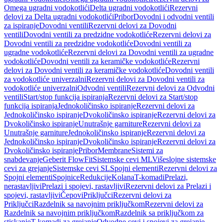
Omega ugradni vodokotlići
Delta ugradni vodokotlići
Rezervni
delovi za Delta ugradni vodokotlići
Pribor
Dovodni i odvodni ventili
za ispiranje
Dovodni ventili
Rezervni delovi za Dovodni
ventili
Dovodni ventili za predzidne vodokotliće
Rezervni delovi za
Dovodni ventili za predzidne vodokotliće
Dovodni ventili za
ugradne vodokotliće
Rezervni delovi za Dovodni ventili za ugradne
vodokotliće
Dovodni ventili za keramičke vodokotliće
Rezervni
delovi za Dovodni ventili za keramičke vodokotliće
Dovodni ventili
za vodokotliće univerzalni
Rezervni delovi za Dovodni ventili za
vodokotliće univerzalni
Odvodni ventili
Rezervni delovi za Odvodni
ventili
Start/stop funkcija ispiranja
Rezervni delovi za Start/stop
funkcija ispiranja
Jednokoličinsko ispiranje
Rezervni delovi za
Jednokoličinsko ispiranje
Dvokoličinsko ispiranje
Rezervni delovi za
Dvokoličinsko ispiranje
Unutrašnje garniture
Rezervni delovi za
Unutrašnje garniture
Jednokoličinsko ispiranje
Rezervni delovi za
Jednokoličinsko ispiranje
Dvokoličinsko ispiranje
Rezervni delovi za
Dvokoličinsko ispiranje
Pribor
Membrane
Sistemi za
snabdevanje
Geberit FlowFit
Sistemske cevi ML
Višeslojne sistemske
cevi za grejanje
Sistemske cevi SL
Spojni elementi
Rezervni delovi za
Spojni elementi
Spojnice
Redukcije
Kolana
T-komadi
Prelazi,
nerastavljivi
Prelazi i spojevi, rastavljivi
Rezervni delovi za Prelazi i
spojevi, rastavljivi
Čepovi
Priključci
Rezervni delovi za
Priključci
Razdelnik sa navojnim priključkom
Rezervni delovi za
Razdelnik sa navojnim priključkom
Razdelnik sa priključkom za
stiskanje
T-komadi za grejanje
Odvodne cevi i spojevi za grejanje,