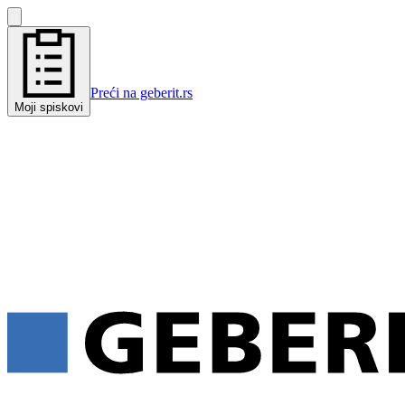
Preći na geberit.rs
Moji spiskovi