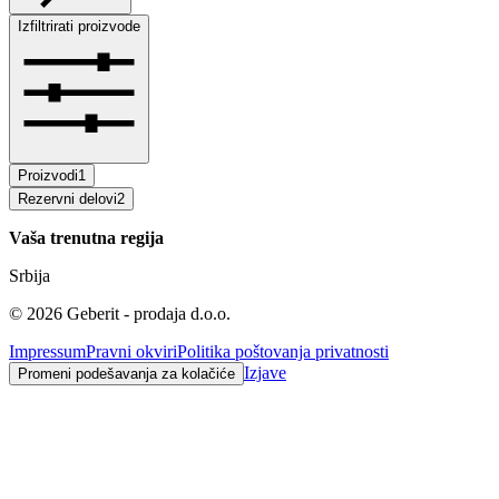
Izfiltrirati proizvode
Proizvodi
1
Rezervni delovi
2
Vaša trenutna regija
Srbija
©
2026
Geberit - prodaja d.o.o.
Impressum
Pravni okviri
Politika poštovanja privatnosti
Izjave
Promeni podešavanja za kolačiće