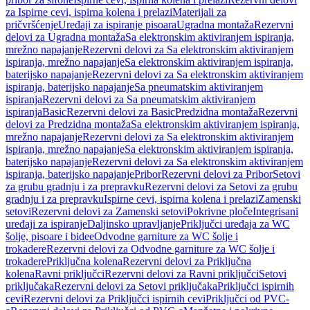
za Ispirne cevi, ispirna kolena i prelazi
Materijali za
pričvršćenje
Uređaji za ispiranje pisoara
Ugradna montaža
Rezervni
delovi za Ugradna montaža
Sa elektronskim aktiviranjem ispiranja,
mrežno napajanje
Rezervni delovi za Sa elektronskim aktiviranjem
ispiranja, mrežno napajanje
Sa elektronskim aktiviranjem ispiranja,
baterijsko napajanje
Rezervni delovi za Sa elektronskim aktiviranjem
ispiranja, baterijsko napajanje
Sa pneumatskim aktiviranjem
ispiranja
Rezervni delovi za Sa pneumatskim aktiviranjem
ispiranja
Basic
Rezervni delovi za Basic
Predzidna montaža
Rezervni
delovi za Predzidna montaža
Sa elektronskim aktiviranjem ispiranja,
mrežno napajanje
Rezervni delovi za Sa elektronskim aktiviranjem
ispiranja, mrežno napajanje
Sa elektronskim aktiviranjem ispiranja,
baterijsko napajanje
Rezervni delovi za Sa elektronskim aktiviranjem
ispiranja, baterijsko napajanje
Pribor
Rezervni delovi za Pribor
Setovi
za grubu gradnju i za prepravku
Rezervni delovi za Setovi za grubu
gradnju i za prepravku
Ispirne cevi, ispirna kolena i prelazi
Zamenski
setovi
Rezervni delovi za Zamenski setovi
Pokrivne ploče
Integrisani
uređaji za ispiranje
Daljinsko upravljanje
Priključci uređaja za WC
šolje, pisoare i bidee
Odvodne garniture za WC šolje i
trokadere
Rezervni delovi za Odvodne garniture za WC šolje i
trokadere
Priključna kolena
Rezervni delovi za Priključna
kolena
Ravni priključci
Rezervni delovi za Ravni priključci
Setovi
priključaka
Rezervni delovi za Setovi priključaka
Priključci ispirnih
cevi
Rezervni delovi za Priključci ispirnih cevi
Priključci od PVC-