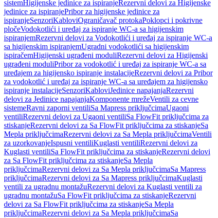
sistem
Higijenske jedinice za ispiranje
Rezervni delovi za Higijenske
jedinice za ispiranje
Pribor za higijenske jedinice za
ispiranje
Senzori
Kablovi
Ograničavač protoka
Poklopci i pokrivne
ploče
Vodokotlići i uređaj za ispiranje WC-a sa higijenskim
ispiranjem
Rezervni delovi za Vodokotlići i uređaj za ispiranje WC-a
sa higijenskim ispiranjem
Ugradni vodokotlići sa higijenskim
ispiračem
Higijenski ugrađeni moduli
Rezervni delovi za Higijenski
ugrađeni moduli
Pribor za vodokotlić i uređaj za ispiranje WC-a sa
uređajem za higijensko ispiranje instalacije
Rezervni delovi za Pribor
za vodokotlić i uređaj za ispiranje WC-a sa uređajem za higijensko
ispiranje instalacije
Senzori
Kablovi
Jedinice napajanja
Rezervni
delovi za Jedinice napajanja
Komponente mreže
Ventili za cevne
sisteme
Ravni zaporni ventili
Sa Mapress priključcima
Ugaoni
ventili
Rezervni delovi za Ugaoni ventili
Sa FlowFit priključcima za
stiskanje
Rezervni delovi za Sa FlowFit priključcima za stiskanje
Sa
Mepla priključcima
Rezervni delovi za Sa Mepla priključcima
Ventili
za uzorkovanje
Ispusni ventili
Kuglasti ventili
Rezervni delovi za
Kuglasti ventili
Sa FlowFit priključcima za stiskanje
Rezervni delovi
za Sa FlowFit priključcima za stiskanje
Sa Mepla
priključcima
Rezervni delovi za Sa Mepla priključcima
Sa Mapress
priključcima
Rezervni delovi za Sa Mapress priključcima
Kuglasti
ventili za ugradnu montažu
Rezervni delovi za Kuglasti ventili za
ugradnu montažu
Sa FlowFit priključcima za stiskanje
Rezervni
delovi za Sa FlowFit priključcima za stiskanje
Sa Mepla
priključcima
Rezervni delovi za Sa Mepla priključcima
Sa