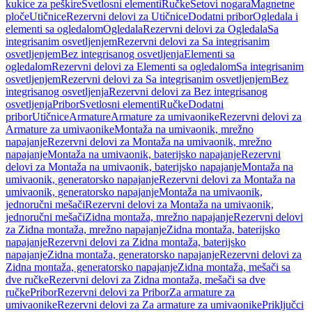
kukice za peškire
Svetlosni elementi
Ručke
Setovi nogara
Magnetne
ploče
Utičnice
Rezervni delovi za Utičnice
Dodatni pribor
Ogledala i
elementi sa ogledalom
Ogledala
Rezervni delovi za Ogledala
Sa
integrisanim osvetljenjem
Rezervni delovi za Sa integrisanim
osvetljenjem
Bez integrisanog osvetljenja
Elementi sa
ogledalom
Rezervni delovi za Elementi sa ogledalom
Sa integrisanim
osvetljenjem
Rezervni delovi za Sa integrisanim osvetljenjem
Bez
integrisanog osvetljenja
Rezervni delovi za Bez integrisanog
osvetljenja
Pribor
Svetlosni elementi
Ručke
Dodatni
pribor
Utičnice
Armature
Armature za umivaonike
Rezervni delovi za
Armature za umivaonike
Montaža na umivaonik, mrežno
napajanje
Rezervni delovi za Montaža na umivaonik, mrežno
napajanje
Montaža na umivaonik, baterijsko napajanje
Rezervni
delovi za Montaža na umivaonik, baterijsko napajanje
Montaža na
umivaonik, generatorsko napajanje
Rezervni delovi za Montaža na
umivaonik, generatorsko napajanje
Montaža na umivaonik,
jednoručni mešači
Rezervni delovi za Montaža na umivaonik,
jednoručni mešači
Zidna montaža, mrežno napajanje
Rezervni delovi
za Zidna montaža, mrežno napajanje
Zidna montaža, baterijsko
napajanje
Rezervni delovi za Zidna montaža, baterijsko
napajanje
Zidna montaža, generatorsko napajanje
Rezervni delovi za
Zidna montaža, generatorsko napajanje
Zidna montaža, mešači sa
dve ručke
Rezervni delovi za Zidna montaža, mešači sa dve
ručke
Pribor
Rezervni delovi za Pribor
Za armature za
umivaonike
Rezervni delovi za Za armature za umivaonike
Priključci