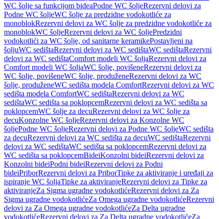
WC šolje sa funkcijom bidea
Podne WC šolje
Rezervni delovi za
Podne WC šolje
WC šolje za predzidne vodokotliće za
monoblok
Rezervni delovi za WC šolje za predzidne vodokotliće za
monoblok
WC šolje
Rezervni delovi za WC šolje
Predzidni
vodokotlići za WC šolje, od sanitarne keramike
Postavljeni na
šolju
WC sedišta
Rezervni delovi za WC sedišta
WC sedišta
Rezervni
delovi za WC sedišta
Comfort modeli WC šolja
Rezervni delovi za
Comfort modeli WC šolja
WC šolje, povišene
Rezervni delovi za
WC šolje, povišene
WC šolje, produžene
Rezervni delovi za WC
šolje, produžene
WC sedišta modela Comfort
Rezervni delovi za WC
sedišta modela Comfort
WC sedišta
Rezervni delovi za WC
sedišta
WC sedišta sa poklopcem
Rezervni delovi za WC sedišta sa
poklopcem
WC šolje za decu
Rezervni delovi za WC šolje za
decu
Konzolne WC šolje
Rezervni delovi za Konzolne WC
šolje
Podne WC šolje
Rezervni delovi za Podne WC šolje
WC sedišta
za decu
Rezervni delovi za WC sedišta za decu
WC sedišta
Rezervni
delovi za WC sedišta
WC sedišta sa poklopcem
Rezervni delovi za
WC sedišta sa poklopcem
Bidei
Konzolni bidei
Rezervni delovi za
Konzolni bidei
Podni bidei
Rezervni delovi za Podni
bidei
Pribor
Rezervni delovi za Pribor
Tipke za aktiviranje i uređaji za
ispiranje WC šolja
Tipke za aktiviranje
Rezervni delovi za Tipke za
aktiviranje
Za Sigma ugradne vodokotliće
Rezervni delovi za Za
Sigma ugradne vodokotliće
Za Omega ugradne vodokotliće
Rezervni
delovi za Za Omega ugradne vodokotliće
Za Delta ugradne
vodokotliće
Rezervni delovi za Za Delta ugradne vodokotliće
Za