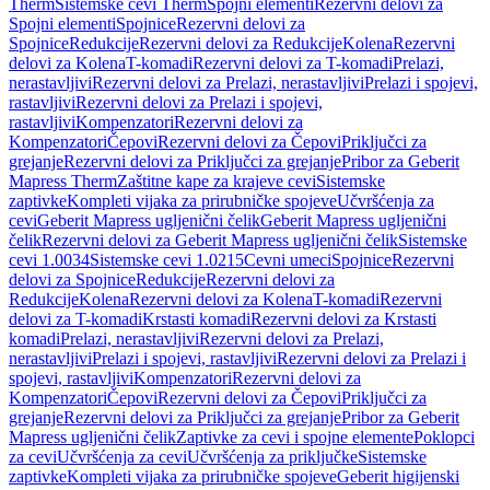
Therm
Sistemske cevi Therm
Spojni elementi
Rezervni delovi za
Spojni elementi
Spojnice
Rezervni delovi za
Spojnice
Redukcije
Rezervni delovi za Redukcije
Kolena
Rezervni
delovi za Kolena
T-komadi
Rezervni delovi za T-komadi
Prelazi,
nerastavljivi
Rezervni delovi za Prelazi, nerastavljivi
Prelazi i spojevi,
rastavljivi
Rezervni delovi za Prelazi i spojevi,
rastavljivi
Kompenzatori
Rezervni delovi za
Kompenzatori
Čepovi
Rezervni delovi za Čepovi
Priključci za
grejanje
Rezervni delovi za Priključci za grejanje
Pribor za Geberit
Mapress Therm
Zaštitne kape za krajeve cevi
Sistemske
zaptivke
Kompleti vijaka za prirubničke spojeve
Učvršćenja za
cevi
Geberit Mapress ugljenični čelik
Geberit Mapress ugljenični
čelik
Rezervni delovi za Geberit Mapress ugljenični čelik
Sistemske
cevi 1.0034
Sistemske cevi 1.0215
Cevni umeci
Spojnice
Rezervni
delovi za Spojnice
Redukcije
Rezervni delovi za
Redukcije
Kolena
Rezervni delovi za Kolena
T-komadi
Rezervni
delovi za T-komadi
Krstasti komadi
Rezervni delovi za Krstasti
komadi
Prelazi, nerastavljivi
Rezervni delovi za Prelazi,
nerastavljivi
Prelazi i spojevi, rastavljivi
Rezervni delovi za Prelazi i
spojevi, rastavljivi
Kompenzatori
Rezervni delovi za
Kompenzatori
Čepovi
Rezervni delovi za Čepovi
Priključci za
grejanje
Rezervni delovi za Priključci za grejanje
Pribor za Geberit
Mapress ugljenični čelik
Zaptivke za cevi i spojne elemente
Poklopci
za cevi
Učvršćenja za cevi
Učvršćenja za priključke
Sistemske
zaptivke
Kompleti vijaka za prirubničke spojeve
Geberit higijenski