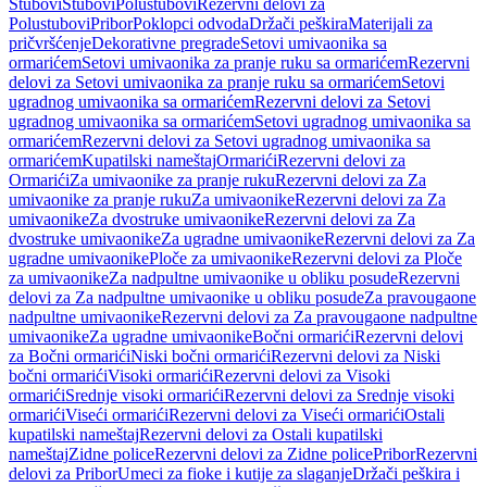
Stubovi
Stubovi
Polustubovi
Rezervni delovi za
Polustubovi
Pribor
Poklopci odvoda
Držači peškira
Materijali za
pričvršćenje
Dekorativne pregrade
Setovi umivaonika sa
ormarićem
Setovi umivaonika za pranje ruku sa ormarićem
Rezervni
delovi za Setovi umivaonika za pranje ruku sa ormarićem
Setovi
ugradnog umivaonika sa ormarićem
Rezervni delovi za Setovi
ugradnog umivaonika sa ormarićem
Setovi ugradnog umivaonika sa
ormarićem
Rezervni delovi za Setovi ugradnog umivaonika sa
ormarićem
Kupatilski nameštaj
Ormarići
Rezervni delovi za
Ormarići
Za umivaonike za pranje ruku
Rezervni delovi za Za
umivaonike za pranje ruku
Za umivaonike
Rezervni delovi za Za
umivaonike
Za dvostruke umivaonike
Rezervni delovi za Za
dvostruke umivaonike
Za ugradne umivaonike
Rezervni delovi za Za
ugradne umivaonike
Ploče za umivaonike
Rezervni delovi za Ploče
za umivaonike
Za nadpultne umivaonike u obliku posude
Rezervni
delovi za Za nadpultne umivaonike u obliku posude
Za pravougaone
nadpultne umivaonike
Rezervni delovi za Za pravougaone nadpultne
umivaonike
Za ugradne umivaonike
Bočni ormarići
Rezervni delovi
za Bočni ormarići
Niski bočni ormarići
Rezervni delovi za Niski
bočni ormarići
Visoki ormarići
Rezervni delovi za Visoki
ormarići
Srednje visoki ormarići
Rezervni delovi za Srednje visoki
ormarići
Viseći ormarići
Rezervni delovi za Viseći ormarići
Ostali
kupatilski nameštaj
Rezervni delovi za Ostali kupatilski
nameštaj
Zidne police
Rezervni delovi za Zidne police
Pribor
Rezervni
delovi za Pribor
Umeci za fioke i kutije za slaganje
Držači peškira i