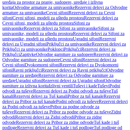
uređaja za prostor za pranje, sudopere, uređaje i izlivna
korita
Odvodne armature za umivaonike
Rezervni delovi za Odvodne
armature za umivaonike
Cevni sifoni
Rezervni delovi za Cevni
sifoni
Cevni sifoni, modeli za uštedu prostora
Rezervni delovi za
Cevni sifoni, modeli za uštedu prostora
Sifoni za
umivaonike
Rezervni delovi za Sifoni za umivaonike
Sifoni za
umivaonike, modeli za uštedu prostora
Rezervni delovi za Sifoni za
umivaonike, modeli za uštedu prostora
Ugradni sifoni
Rezervni
delovi za Ugradni sifoni
Priključci za umivaonike
Rezervni delovi za
Priključci za umivaonike
Poklopci
Priključci
Rezervni delovi za
Priključci
Zaptivke
Odvodne garniture za sudopere
Rezervni delovi za
Odvodne garniture za sudopere
Cevni sifoni
Rezervni delovi za
Cevni sifoni
Dvokomorni sifoni
Rezervni delovi za Dvokomorni
sifoni
Ravni priključci
Rezervni delovi za Ravni priključci
Odvodne
garniture za uređaje
Rezervni delovi za Odvodne garniture za
uređaje
Ugradni sifoni
Rezervni delovi za Ugradni sifoni
Odvodne
garniture za izlivna korita
Izlivni ventili
Tuševi i kade
Tuševi
Podni
odvodi za tuševe
Rezervni delovi za Podni odvodi za tuševe
Tuš
kanali
Rezervni delovi za Tuš kanali
Pribor za tuš kanale
Rezervni
delovi za Pribor za tuš kanale
Podni odvodi za tuševe
Rezervni delovi
za Podni odvodi za tuševe
Pribor za podne odvode za
tuševe
Rezervni delovi za Pribor za podne odvode za tuševe
Zidni
odvodi
Rezervni delovi za Zidni odvodi
Pribor za zidne
odvode
Rezervni delovi za Pribor za zidne odvode
Tuš kade i tuš
podloge
Rezervni delovi za Tuš kade i tuš podloge
Tuš podloge od