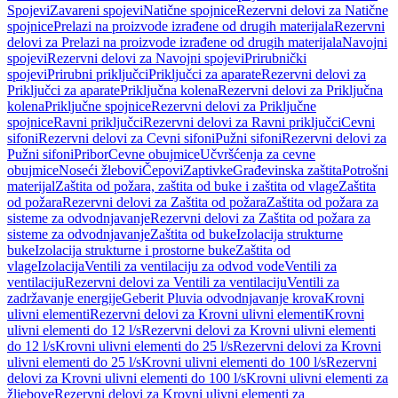
Spojevi
Zavareni spojevi
Natične spojnice
Rezervni delovi za Natične
spojnice
Prelazi na proizvode izrađene od drugih materijala
Rezervni
delovi za Prelazi na proizvode izrađene od drugih materijala
Navojni
spojevi
Rezervni delovi za Navojni spojevi
Prirubnički
spojevi
Prirubni priključci
Priključci za aparate
Rezervni delovi za
Priključci za aparate
Priključna kolena
Rezervni delovi za Priključna
kolena
Priključne spojnice
Rezervni delovi za Priključne
spojnice
Ravni priključci
Rezervni delovi za Ravni priključci
Cevni
sifoni
Rezervni delovi za Cevni sifoni
Pužni sifoni
Rezervni delovi za
Pužni sifoni
Pribor
Cevne obujmice
Učvršćenja za cevne
obujmice
Noseći žlebovi
Čepovi
Zaptivke
Građevinska zaštita
Potrošni
materijal
Zaštita od požara, zaštita od buke i zaštita od vlage
Zaštita
od požara
Rezervni delovi za Zaštita od požara
Zaštita od požara za
sisteme za odvodnjavanje
Rezervni delovi za Zaštita od požara za
sisteme za odvodnjavanje
Zaštita od buke
Izolacija strukturne
buke
Izolacija strukturne i prostorne buke
Zaštita od
vlage
Izolacija
Ventili za ventilaciju za odvod vode
Ventili za
ventilaciju
Rezervni delovi za Ventili za ventilaciju
Ventili za
zadržavanje energije
Geberit Pluvia odvodnjavanje krova
Krovni
ulivni elementi
Rezervni delovi za Krovni ulivni elementi
Krovni
ulivni elementi do 12 l/s
Rezervni delovi za Krovni ulivni elementi
do 12 l/s
Krovni ulivni elementi do 25 l/s
Rezervni delovi za Krovni
ulivni elementi do 25 l/s
Krovni ulivni elementi do 100 l/s
Rezervni
delovi za Krovni ulivni elementi do 100 l/s
Krovni ulivni elementi za
žljebove
Rezervni delovi za Krovni ulivni elementi za