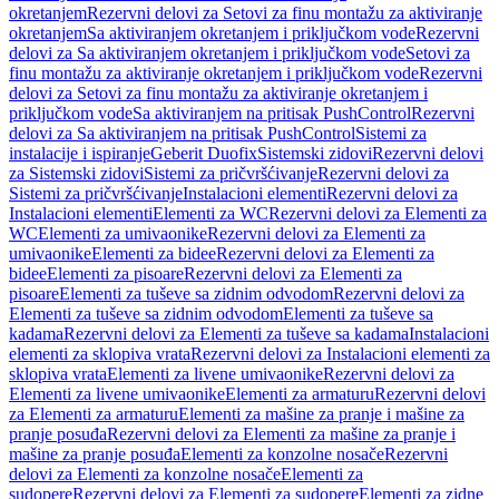
okretanjem
Rezervni delovi za Setovi za finu montažu za aktiviranje
okretanjem
Sa aktiviranjem okretanjem i priključkom vode
Rezervni
delovi za Sa aktiviranjem okretanjem i priključkom vode
Setovi za
finu montažu za aktiviranje okretanjem i priključkom vode
Rezervni
delovi za Setovi za finu montažu za aktiviranje okretanjem i
priključkom vode
Sa aktiviranjem na pritisak PushControl
Rezervni
delovi za Sa aktiviranjem na pritisak PushControl
Sistemi za
instalacije i ispiranje
Geberit Duofix
Sistemski zidovi
Rezervni delovi
za Sistemski zidovi
Sistemi za pričvršćivanje
Rezervni delovi za
Sistemi za pričvršćivanje
Instalacioni elementi
Rezervni delovi za
Instalacioni elementi
Elementi za WC
Rezervni delovi za Elementi za
WC
Elementi za umivaonike
Rezervni delovi za Elementi za
umivaonike
Elementi za bidee
Rezervni delovi za Elementi za
bidee
Elementi za pisoare
Rezervni delovi za Elementi za
pisoare
Elementi za tuševe sa zidnim odvodom
Rezervni delovi za
Elementi za tuševe sa zidnim odvodom
Elementi za tuševe sa
kadama
Rezervni delovi za Elementi za tuševe sa kadama
Instalacioni
elementi za sklopiva vrata
Rezervni delovi za Instalacioni elementi za
sklopiva vrata
Elementi za livene umivaonike
Rezervni delovi za
Elementi za livene umivaonike
Elementi za armaturu
Rezervni delovi
za Elementi za armaturu
Elementi za mašine za pranje i mašine za
pranje posuđa
Rezervni delovi za Elementi za mašine za pranje i
mašine za pranje posuđa
Elementi za konzolne nosače
Rezervni
delovi za Elementi za konzolne nosače
Elementi za
sudopere
Rezervni delovi za Elementi za sudopere
Elementi za zidne