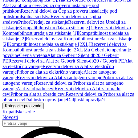
Alat za obradu cevi
Čep za proveru instalacije pod
pritiskom
Rezervni delovi za Čep za proveru instalacije pod
pritiskom
Ispitna sredstva
Rezervni delovi za Ispitna
sredstva
Pribor
Uređaji za stiskanje
Rezervni delovi za Uređaji za
stiskanje
Kompatibilnost uređaja za stiskanje [1]
Rezervni delovi za
Kompatibilnost uređaja za stiskanje [1]
Kompatibilnost uređaja za
stiskanje [2]
Rezervni delovi za Kompatibilnost uređaja za stiskanje
[2]
Kompatibilnost uređaja za stiskanje [2XL]
Rezervni delovi za
Kompatibilnost uređaja za stiskanje [2XL]
Za Geberit temperiranje
površine
Cevna vretena
Alat za Geberit Silent-db20 / Geberit
PE
Rezervni delovi za Alat za Geberit Silent-db20 / Geberit PE
Alat
za električno varenje
Rezervni delovi za Alat za električno
varenje
Pribor za alat za električno varenje
Alat za autogeno
varenje
Rezervni delovi za Alat za autogeno varenje
Pribor za alat za
autogeno varenje
Rezervni delovi za Pribor za alat za autogeno
varenje
Alat za obradu cevi
Rezervni delovi za Alat za obradu
cevi
Pribor za alat za obradu cevi
Rezervni delovi za Pribor za alat za
obradu cevi
Daljinsko upravljanje
Daljinski upravljači
Kategorije proizvoda
Kupatilske serije
Novosti