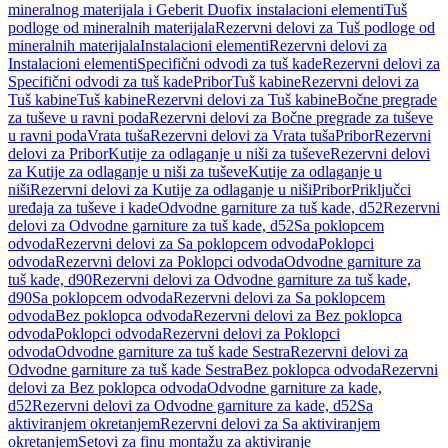
mineralnog materijala i Geberit Duofix instalacioni elementi
Tuš
podloge od mineralnih materijala
Rezervni delovi za Tuš podloge od
mineralnih materijala
Instalacioni elementi
Rezervni delovi za
Instalacioni elementi
Specifični odvodi za tuš kade
Rezervni delovi za
Specifični odvodi za tuš kade
Pribor
Tuš kabine
Rezervni delovi za
Tuš kabine
Tuš kabine
Rezervni delovi za Tuš kabine
Bočne pregrade
za tuševe u ravni poda
Rezervni delovi za Bočne pregrade za tuševe
u ravni poda
Vrata tuša
Rezervni delovi za Vrata tuša
Pribor
Rezervni
delovi za Pribor
Kutije za odlaganje u niši za tuševe
Rezervni delovi
za Kutije za odlaganje u niši za tuševe
Kutije za odlaganje u
niši
Rezervni delovi za Kutije za odlaganje u niši
Pribor
Priključci
uređaja za tuševe i kade
Odvodne garniture za tuš kade, d52
Rezervni
delovi za Odvodne garniture za tuš kade, d52
Sa poklopcem
odvoda
Rezervni delovi za Sa poklopcem odvoda
Poklopci
odvoda
Rezervni delovi za Poklopci odvoda
Odvodne garniture za
tuš kade, d90
Rezervni delovi za Odvodne garniture za tuš kade,
d90
Sa poklopcem odvoda
Rezervni delovi za Sa poklopcem
odvoda
Bez poklopca odvoda
Rezervni delovi za Bez poklopca
odvoda
Poklopci odvoda
Rezervni delovi za Poklopci
odvoda
Odvodne garniture za tuš kade Sestra
Rezervni delovi za
Odvodne garniture za tuš kade Sestra
Bez poklopca odvoda
Rezervni
delovi za Bez poklopca odvoda
Odvodne garniture za kade,
d52
Rezervni delovi za Odvodne garniture za kade, d52
Sa
aktiviranjem okretanjem
Rezervni delovi za Sa aktiviranjem
okretanjem
Setovi za finu montažu za aktiviranje