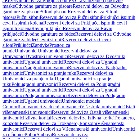
a
Rezervni delovi za Priključci od PVC-a
Manžetne i pokrivne
maske
Odvodne garniture za pisoare
Rezervni delovi za Odvodne
garniture za pisoare
Sifoni pisoara
Rezervni delovi za Sifoni
pisoara
Pužni sifoni
Rezervni delovi za Pužni sifoni
Priključci ispirnih
cevi i ispirnih kolena
Rezervni delovi za Priključci ispirnih cevi i
ispirnih kolena
Ravni priključci
Rezervni delovi za Ravni
priključci
Odvodne garniture za bidee
Rezervni delovi za Odvodne
garniture za bidee
Cevni sifoni
Rezervni delovi za Cevni
sifoni
Priključci
Zaptivke
Prostori za
pranje
Umivaonici
Umivaonici
Rezervni delovi za
Umivaonici
Dvostruki umivaonici
Rezervni delovi za Dvostruki
umivaonici
Ugradni umivaonici
Rezervni delovi za Ugradni
umivaonici
Nadgradni umivaonici
Rezervni delovi za Nadgradni
umivaonici
Umivaonici za pranje ruku
Rezervni delovi za
Umivaonici za pranje ruku
Ugaoni umivaonici za pranje
ruku
Poluugradni umivaonici
Rezervni delovi za Poluugradni
umivaonici
Ugradni umivaonici
Rezervni delovi za Ugradni
umivaonici
Podgradni umivaonici
Rezervni delovi za Podgradni
umivaonici
Ugaoni umivaonici
Umivaonici modela
Comfort
Umivaonici za decu
Umivaonici
Višestruki umivaonici
Ostali
višenamenski umivaonici
Rezervni delovi za Ostali višenamenski
umivaonici
Izlivna korita
Rezervni delovi za Izlivna korita
Trokadero,
konzolni
Rezervni delovi za Trokadero, konzolni
Višenamenski
umivaonici
Rezervni delovi za Višenamenski umivaonici
Umivaonici
za učionice
Pribor
Stubovi
Rezervni delovi za