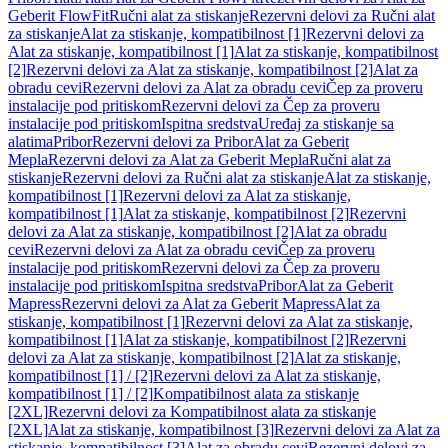
Geberit FlowFit
Ručni alat za stiskanje
Rezervni delovi za Ručni alat
za stiskanje
Alat za stiskanje, kompatibilnost [1]
Rezervni delovi za
Alat za stiskanje, kompatibilnost [1]
Alat za stiskanje, kompatibilnost
[2]
Rezervni delovi za Alat za stiskanje, kompatibilnost [2]
Alat za
obradu cevi
Rezervni delovi za Alat za obradu cevi
Čep za proveru
instalacije pod pritiskom
Rezervni delovi za Čep za proveru
instalacije pod pritiskom
Ispitna sredstva
Uređaj za stiskanje sa
alatima
Pribor
Rezervni delovi za Pribor
Alat za Geberit
Mepla
Rezervni delovi za Alat za Geberit Mepla
Ručni alat za
stiskanje
Rezervni delovi za Ručni alat za stiskanje
Alat za stiskanje,
kompatibilnost [1]
Rezervni delovi za Alat za stiskanje,
kompatibilnost [1]
Alat za stiskanje, kompatibilnost [2]
Rezervni
delovi za Alat za stiskanje, kompatibilnost [2]
Alat za obradu
cevi
Rezervni delovi za Alat za obradu cevi
Čep za proveru
instalacije pod pritiskom
Rezervni delovi za Čep za proveru
instalacije pod pritiskom
Ispitna sredstva
Pribor
Alat za Geberit
Mapress
Rezervni delovi za Alat za Geberit Mapress
Alat za
stiskanje, kompatibilnost [1]
Rezervni delovi za Alat za stiskanje,
kompatibilnost [1]
Alat za stiskanje, kompatibilnost [2]
Rezervni
delovi za Alat za stiskanje, kompatibilnost [2]
Alat za stiskanje,
kompatibilnost [1] / [2]
Rezervni delovi za Alat za stiskanje,
kompatibilnost [1] / [2]
Kompatibilnost alata za stiskanje
[2XL]
Rezervni delovi za Kompatibilnost alata za stiskanje
[2XL]
Alat za stiskanje, kompatibilnost [3]
Rezervni delovi za Alat za
stiskanje, kompatibilnost [3]
Alat za obradu cevi
Rezervni delovi za