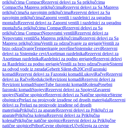
priključcima Compact
Rezervni delovi za Sa priključcima
Compact
Sa Mapress priključcima
Rezervni delovi za Sa Mapress
priključcima
Sa navojnim priključcima
Rezervni delovi za Sa
navojnim priključcima
Zaporni ventili i razdelnici za ugradnu
montažu
Rezervni delovi za Zaporni ventili i razdelnici za ugradnu
montažu
Sa priključcima Compact
Rezervni delovi za Sa
priključcima Compact
Nepovratni ventili
Rezervni delovi za
Nepovratni ventili
Sa Mapress priključcima
Rezervni delovi za Sa
Mapress priključcima
Ventili za odzračivanje za grejanje
Ventili za
brzo odzračivanje
Temperiranje površine
Sistemske cevi
Rezervni
delovi za Sistemske cevi
Asortiman razdelnika
Rezervni delovi za
Asortiman razdelnika
Razdelnici za podno grejanje
Rezervni delovi
za Razdelnici za podno grejanje
Ventili za brzo odzračivanje
Sistemi
za odvod vode iz zgrada
Geberit Silent-db20
Cevi
Fazonski
komadi
Rezervni delovi za Fazonski komadi
Lukovi
Račve
Rezervni
delovi za Račve
Redukcije
Revizioni komadi
Rezervni delovi za
Revizioni komadi
SuperTube fazonski komadi
Kolena
Posebni
fazonski komadi
Spojevi
Rezervni delovi za Spojevi
Zavareni
spojevi
Natične spojnice
Rezervni delovi za Natične spojnice
Stezne
obujmice
Prelazi na proizvode izrađene od drugih materijala
Rezervni
delovi za Prelazi na proizvode izrađene od drugih
materijala
Priključci za aparate
Rezervni delovi za Priključci za
aparate
Priključna kolena
Rezervni delovi za Priključna
kolena
Priključne natične spojnice
Rezervni delovi za Priključne
natične spojnice
Pribor
Cevne obujmice
Učvršćenja za cevne