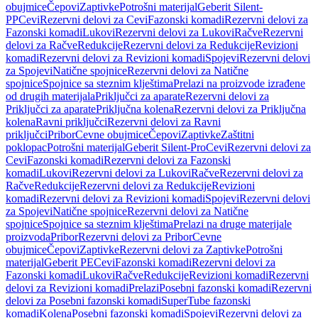
obujmice
Čepovi
Zaptivke
Potrošni materijal
Geberit Silent-
PP
Cevi
Rezervni delovi za Cevi
Fazonski komadi
Rezervni delovi za
Fazonski komadi
Lukovi
Rezervni delovi za Lukovi
Račve
Rezervni
delovi za Račve
Redukcije
Rezervni delovi za Redukcije
Revizioni
komadi
Rezervni delovi za Revizioni komadi
Spojevi
Rezervni delovi
za Spojevi
Natične spojnice
Rezervni delovi za Natične
spojnice
Spojnice sa steznim klještima
Prelazi na proizvode izrađene
od drugih materijala
Priključci za aparate
Rezervni delovi za
Priključci za aparate
Priključna kolena
Rezervni delovi za Priključna
kolena
Ravni priključci
Rezervni delovi za Ravni
priključci
Pribor
Cevne obujmice
Čepovi
Zaptivke
Zaštitni
poklopac
Potrošni materijal
Geberit Silent-Pro
Cevi
Rezervni delovi za
Cevi
Fazonski komadi
Rezervni delovi za Fazonski
komadi
Lukovi
Rezervni delovi za Lukovi
Račve
Rezervni delovi za
Račve
Redukcije
Rezervni delovi za Redukcije
Revizioni
komadi
Rezervni delovi za Revizioni komadi
Spojevi
Rezervni delovi
za Spojevi
Natične spojnice
Rezervni delovi za Natične
spojnice
Spojnice sa steznim klještima
Prelazi na druge materijale
proizvoda
Pribor
Rezervni delovi za Pribor
Cevne
obujmice
Čepovi
Zaptivke
Rezervni delovi za Zaptivke
Potrošni
materijal
Geberit PE
Cevi
Fazonski komadi
Rezervni delovi za
Fazonski komadi
Lukovi
Račve
Redukcije
Revizioni komadi
Rezervni
delovi za Revizioni komadi
Prelazi
Posebni fazonski komadi
Rezervni
delovi za Posebni fazonski komadi
SuperTube fazonski
komadi
Kolena
Posebni fazonski komadi
Spojevi
Rezervni delovi za