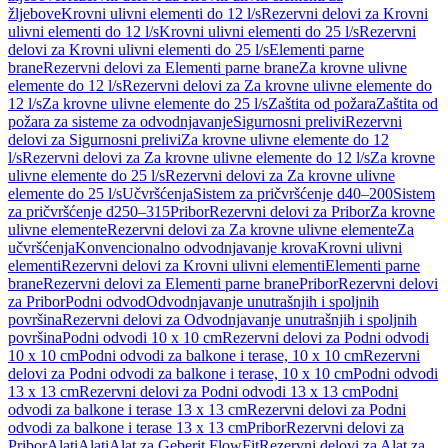
žljebove
Krovni ulivni elementi do 12 l/s
Rezervni delovi za Krovni
ulivni elementi do 12 l/s
Krovni ulivni elementi do 25 l/s
Rezervni
delovi za Krovni ulivni elementi do 25 l/s
Elementi parne
brane
Rezervni delovi za Elementi parne brane
Za krovne ulivne
elemente do 12 l/s
Rezervni delovi za Za krovne ulivne elemente do
12 l/s
Za krovne ulivne elemente do 25 l/s
Zaštita od požara
Zaštita od
požara za sisteme za odvodnjavanje
Sigurnosni prelivi
Rezervni
delovi za Sigurnosni prelivi
Za krovne ulivne elemente do 12
l/s
Rezervni delovi za Za krovne ulivne elemente do 12 l/s
Za krovne
ulivne elemente do 25 l/s
Rezervni delovi za Za krovne ulivne
elemente do 25 l/s
Učvršćenja
Sistem za pričvršćenje d40–200
Sistem
za pričvršćenje d250–315
Pribor
Rezervni delovi za Pribor
Za krovne
ulivne elemente
Rezervni delovi za Za krovne ulivne elemente
Za
učvršćenja
Konvencionalno odvodnjavanje krova
Krovni ulivni
elementi
Rezervni delovi za Krovni ulivni elementi
Elementi parne
brane
Rezervni delovi za Elementi parne brane
Pribor
Rezervni delovi
za Pribor
Podni odvod
Odvodnjavanje unutrašnjih i spoljnih
površina
Rezervni delovi za Odvodnjavanje unutrašnjih i spoljnih
površina
Podni odvodi 10 x 10 cm
Rezervni delovi za Podni odvodi
10 x 10 cm
Podni odvodi za balkone i terase, 10 x 10 cm
Rezervni
delovi za Podni odvodi za balkone i terase, 10 x 10 cm
Podni odvodi
13 x 13 cm
Rezervni delovi za Podni odvodi 13 x 13 cm
Podni
odvodi za balkone i terase 13 x 13 cm
Rezervni delovi za Podni
odvodi za balkone i terase 13 x 13 cm
Pribor
Rezervni delovi za
Pribor
Alati
Alati
Alat za Geberit FlowFit
Rezervni delovi za Alat za