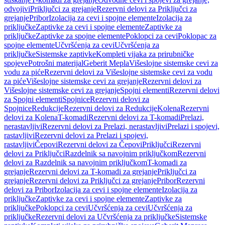
odvojivi
Priključci za grejanje
Rezervni delovi za Priključci za
grejanje
Pribor
Izolacija za cevi i spojne elemente
Izolacija za
priključke
Zaptivke za cevi i spojne elemente
Zaptivke za
priključke
Zaptivke za spojne elemente
Poklopci za cevi
Poklopac za
spojne elemente
Učvršćenja za cevi
Učvršćenja za
priključke
Sistemske zaptivke
Kompleti vijaka za prirubničke
spojeve
Potrošni materijal
Geberit Mepla
Višeslojne sistemske cevi za
vodu za piće
Rezervni delovi za Višeslojne sistemske cevi za vodu
za piće
Višeslojne sistemske cevi za grejanje
Rezervni delovi za
Višeslojne sistemske cevi za grejanje
Spojni elementi
Rezervni delovi
za Spojni elementi
Spojnice
Rezervni delovi za
Spojnice
Redukcije
Rezervni delovi za Redukcije
Kolena
Rezervni
delovi za Kolena
T-komadi
Rezervni delovi za T-komadi
Prelazi,
nerastavljivi
Rezervni delovi za Prelazi, nerastavljivi
Prelazi i spojevi,
rastavljivi
Rezervni delovi za Prelazi i spojevi,
rastavljivi
Čepovi
Rezervni delovi za Čepovi
Priključci
Rezervni
delovi za Priključci
Razdelnik sa navojnim priključkom
Rezervni
delovi za Razdelnik sa navojnim priključkom
T-komadi za
grejanje
Rezervni delovi za T-komadi za grejanje
Priključci za
grejanje
Rezervni delovi za Priključci za grejanje
Pribor
Rezervni
delovi za Pribor
Izolacija za cevi i spojne elemente
Izolacija za
priključke
Zaptivke za cevi i spojne elemente
Zaptivke za
priključke
Poklopci za cevi
Učvršćenja za cevi
Učvršćenja za
priključke
Rezervni delovi za Učvršćenja za priključke
Sistemske