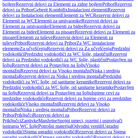
bojlere
Rezervni delovi za Elementi za zidne bojlere
Pribor
Rezervni
delovi za Pribor
Geberit Kombifix
Instalacioni elementi
Rezervni
delovi za Instalacioni elementi
Elementi za WC
Rezervni delovi za
Elementi za WC
Elementi za umivaonike
Rezervni delovi za
Elementi za umivaonike
Elementi za bidee
Rezervni delovi za
Elementi za bidee
Elementi za pisoare
Rezervni delovi za Elementi za
pisoare
Elementi za tuševe
Rezervni delovi za Elementi za
tuševe
Pribor
Rezervni delovi za Pribor
Za WC instalacione
elemente
Za učvršćenja
Rezervni delovi za Za učvršćenja
Predzidni
vodokotlići
Predzidni vodokotlići za WC šolje, plastični
Rezervni
delovi za Predzidni vodokotlići za WC šolje, plastični
Postavljen na
šolju
Rezervni delovi za Postavljen na šolju
Visoko
montažni
Rezervni delovi za Visoko montažni
Niska i srednja
montaža
Rezervni delovi za Niska i srednja montaža
Predzidni
vodokotlići za WC šolje, od sanitarne keramike
Rezervni delovi za
Predzidni vodokotlići za WC šolje, od sanitarne keramike
Postavljen
na šolju
Rezervni delovi za Postavljen na šolju
Ispirne cevi za
predzidne vodokotliće
Rezervni delovi za Ispirne cevi za predzidne
vodokotliće
Visoko montažni
Rezervni delovi za Visoko
montažni
Niska i srednja montaža
Pribor
Rezervni delovi za
Pribor
Priključci
Rezervni delovi za
Priključci
Zaptivke
Manžetne
Spojni umeci, rozetni i usporivači
ispiranja WC šolje
Potrošni materijal
Odvodni ventili
Ugradni
vodokotlići
Sigma ugradni vodokotlići
Rezervni delovi za Sigma
ugradni vodokotlići
Omega ugradni vodokotlići
Rezervni delovi za