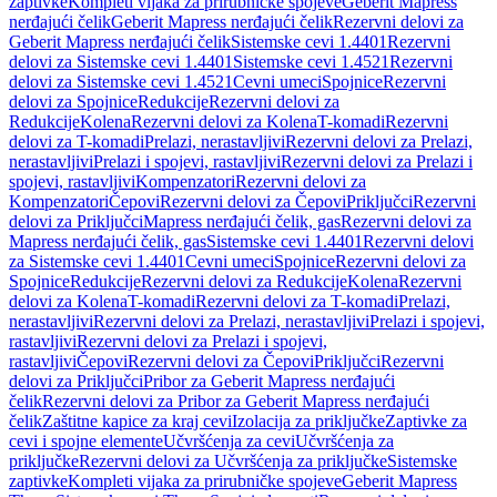
zaptivke
Kompleti vijaka za prirubničke spojeve
Geberit Mapress
nerđajući čelik
Geberit Mapress nerđajući čelik
Rezervni delovi za
Geberit Mapress nerđajući čelik
Sistemske cevi 1.4401
Rezervni
delovi za Sistemske cevi 1.4401
Sistemske cevi 1.4521
Rezervni
delovi za Sistemske cevi 1.4521
Cevni umeci
Spojnice
Rezervni
delovi za Spojnice
Redukcije
Rezervni delovi za
Redukcije
Kolena
Rezervni delovi za Kolena
T-komadi
Rezervni
delovi za T-komadi
Prelazi, nerastavljivi
Rezervni delovi za Prelazi,
nerastavljivi
Prelazi i spojevi, rastavljivi
Rezervni delovi za Prelazi i
spojevi, rastavljivi
Kompenzatori
Rezervni delovi za
Kompenzatori
Čepovi
Rezervni delovi za Čepovi
Priključci
Rezervni
delovi za Priključci
Mapress nerđajući čelik, gas
Rezervni delovi za
Mapress nerđajući čelik, gas
Sistemske cevi 1.4401
Rezervni delovi
za Sistemske cevi 1.4401
Cevni umeci
Spojnice
Rezervni delovi za
Spojnice
Redukcije
Rezervni delovi za Redukcije
Kolena
Rezervni
delovi za Kolena
T-komadi
Rezervni delovi za T-komadi
Prelazi,
nerastavljivi
Rezervni delovi za Prelazi, nerastavljivi
Prelazi i spojevi,
rastavljivi
Rezervni delovi za Prelazi i spojevi,
rastavljivi
Čepovi
Rezervni delovi za Čepovi
Priključci
Rezervni
delovi za Priključci
Pribor za Geberit Mapress nerđajući
čelik
Rezervni delovi za Pribor za Geberit Mapress nerđajući
čelik
Zaštitne kapice za kraj cevi
Izolacija za priključke
Zaptivke za
cevi i spojne elemente
Učvršćenja za cevi
Učvršćenja za
priključke
Rezervni delovi za Učvršćenja za priključke
Sistemske
zaptivke
Kompleti vijaka za prirubničke spojeve
Geberit Mapress