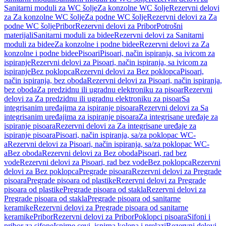
Sanitarni moduli za WC šolje
Za konzolne WC šolje
Rezervni delovi
za Za konzolne WC šolje
Za podne WC šolje
Rezervni delovi za Za
podne WC šolje
Pribor
Rezervni delovi za Pribor
Potrošni
materijali
Sanitarni moduli za bidee
Rezervni delovi za Sanitarni
moduli za bidee
Za konzolne i podne bidee
Rezervni delovi za Za
konzolne i podne bidee
Pisoari
Pisoari, način ispiranja, sa ivicom za
ispiranje
Rezervni delovi za Pisoari, način ispiranja, sa ivicom za
ispiranje
Bez poklopca
Rezervni delovi za Bez poklopca
Pisoari,
način ispiranja, bez oboda
Rezervni delovi za Pisoari, način ispiranja,
bez oboda
Za predzidnu ili ugradnu elektroniku za pisoar
Rezervni
delovi za Za predzidnu ili ugradnu elektroniku za pisoar
Sa
integrisanim uređajima za ispiranje pisoara
Rezervni delovi za Sa
integrisanim uređajima za ispiranje pisoara
Za integrisane uređaje za
ispiranje pisoara
Rezervni delovi za Za integrisane uređaje za
ispiranje pisoara
Pisoari, način ispiranja, sa/za poklopac WC-
a
Rezervni delovi za Pisoari, način ispiranja, sa/za poklopac WC-
a
Bez oboda
Rezervni delovi za Bez oboda
Pisoari, rad bez
vode
Rezervni delovi za Pisoari, rad bez vode
Bez poklopca
Rezervni
delovi za Bez poklopca
Pregrade pisoara
Rezervni delovi za Pregrade
pisoara
Pregrade pisoara od plastike
Rezervni delovi za Pregrade
pisoara od plastike
Pregrade pisoara od stakla
Rezervni delovi za
Pregrade pisoara od stakla
Pregrade pisoara od sanitarne
keramike
Rezervni delovi za Pregrade pisoara od sanitarne
keramike
Pribor
Rezervni delovi za Pribor
Poklopci pisoara
Sifoni i
pribor za sifone
Ispirne cevi, ispirna kolena i prelazi
Rezervni delovi