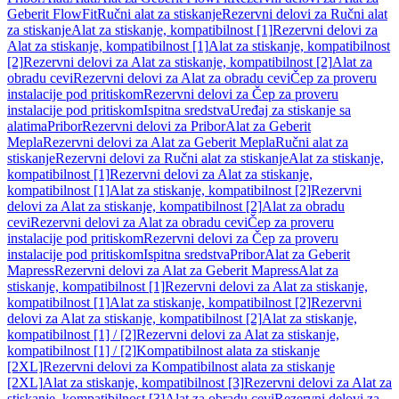
Geberit FlowFit
Ručni alat za stiskanje
Rezervni delovi za Ručni alat
za stiskanje
Alat za stiskanje, kompatibilnost [1]
Rezervni delovi za
Alat za stiskanje, kompatibilnost [1]
Alat za stiskanje, kompatibilnost
[2]
Rezervni delovi za Alat za stiskanje, kompatibilnost [2]
Alat za
obradu cevi
Rezervni delovi za Alat za obradu cevi
Čep za proveru
instalacije pod pritiskom
Rezervni delovi za Čep za proveru
instalacije pod pritiskom
Ispitna sredstva
Uređaj za stiskanje sa
alatima
Pribor
Rezervni delovi za Pribor
Alat za Geberit
Mepla
Rezervni delovi za Alat za Geberit Mepla
Ručni alat za
stiskanje
Rezervni delovi za Ručni alat za stiskanje
Alat za stiskanje,
kompatibilnost [1]
Rezervni delovi za Alat za stiskanje,
kompatibilnost [1]
Alat za stiskanje, kompatibilnost [2]
Rezervni
delovi za Alat za stiskanje, kompatibilnost [2]
Alat za obradu
cevi
Rezervni delovi za Alat za obradu cevi
Čep za proveru
instalacije pod pritiskom
Rezervni delovi za Čep za proveru
instalacije pod pritiskom
Ispitna sredstva
Pribor
Alat za Geberit
Mapress
Rezervni delovi za Alat za Geberit Mapress
Alat za
stiskanje, kompatibilnost [1]
Rezervni delovi za Alat za stiskanje,
kompatibilnost [1]
Alat za stiskanje, kompatibilnost [2]
Rezervni
delovi za Alat za stiskanje, kompatibilnost [2]
Alat za stiskanje,
kompatibilnost [1] / [2]
Rezervni delovi za Alat za stiskanje,
kompatibilnost [1] / [2]
Kompatibilnost alata za stiskanje
[2XL]
Rezervni delovi za Kompatibilnost alata za stiskanje
[2XL]
Alat za stiskanje, kompatibilnost [3]
Rezervni delovi za Alat za
stiskanje, kompatibilnost [3]
Alat za obradu cevi
Rezervni delovi za