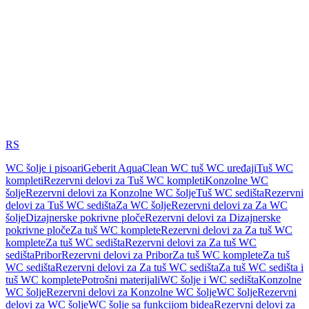
RS
WC šolje i pisoari
Geberit AquaClean WC tuš WC uređaji
Tuš WC
kompleti
Rezervni delovi za Tuš WC kompleti
Konzolne WC
šolje
Rezervni delovi za Konzolne WC šolje
Tuš WC sedišta
Rezervni
delovi za Tuš WC sedišta
Za WC šolje
Rezervni delovi za Za WC
šolje
Dizajnerske pokrivne ploče
Rezervni delovi za Dizajnerske
pokrivne ploče
Za tuš WC komplete
Rezervni delovi za Za tuš WC
komplete
Za tuš WC sedišta
Rezervni delovi za Za tuš WC
sedišta
Pribor
Rezervni delovi za Pribor
Za tuš WC komplete
Za tuš
WC sedišta
Rezervni delovi za Za tuš WC sedišta
Za tuš WC sedišta i
tuš WC komplete
Potrošni materijali
WC šolje i WC sedišta
Konzolne
WC šolje
Rezervni delovi za Konzolne WC šolje
WC šolje
Rezervni
delovi za WC šolje
WC šolje sa funkcijom bidea
Rezervni delovi za