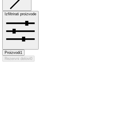
Izfiltrirati proizvode
Proizvodi
1
Rezervni delovi
0