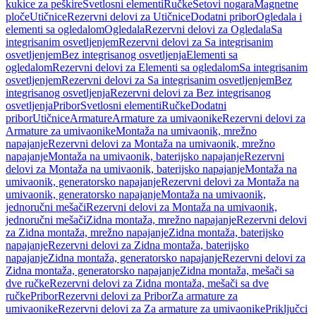
kukice za peškire
Svetlosni elementi
Ručke
Setovi nogara
Magnetne
ploče
Utičnice
Rezervni delovi za Utičnice
Dodatni pribor
Ogledala i
elementi sa ogledalom
Ogledala
Rezervni delovi za Ogledala
Sa
integrisanim osvetljenjem
Rezervni delovi za Sa integrisanim
osvetljenjem
Bez integrisanog osvetljenja
Elementi sa
ogledalom
Rezervni delovi za Elementi sa ogledalom
Sa integrisanim
osvetljenjem
Rezervni delovi za Sa integrisanim osvetljenjem
Bez
integrisanog osvetljenja
Rezervni delovi za Bez integrisanog
osvetljenja
Pribor
Svetlosni elementi
Ručke
Dodatni
pribor
Utičnice
Armature
Armature za umivaonike
Rezervni delovi za
Armature za umivaonike
Montaža na umivaonik, mrežno
napajanje
Rezervni delovi za Montaža na umivaonik, mrežno
napajanje
Montaža na umivaonik, baterijsko napajanje
Rezervni
delovi za Montaža na umivaonik, baterijsko napajanje
Montaža na
umivaonik, generatorsko napajanje
Rezervni delovi za Montaža na
umivaonik, generatorsko napajanje
Montaža na umivaonik,
jednoručni mešači
Rezervni delovi za Montaža na umivaonik,
jednoručni mešači
Zidna montaža, mrežno napajanje
Rezervni delovi
za Zidna montaža, mrežno napajanje
Zidna montaža, baterijsko
napajanje
Rezervni delovi za Zidna montaža, baterijsko
napajanje
Zidna montaža, generatorsko napajanje
Rezervni delovi za
Zidna montaža, generatorsko napajanje
Zidna montaža, mešači sa
dve ručke
Rezervni delovi za Zidna montaža, mešači sa dve
ručke
Pribor
Rezervni delovi za Pribor
Za armature za
umivaonike
Rezervni delovi za Za armature za umivaonike
Priključci