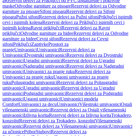
a
Rezervni delovi za Priključci od PVC-a
Manžetne i pokrivne
maske
Odvodne garniture za pisoare
Rezervni delovi za Odvodne
garniture za pisoare
Sifoni pisoara
Rezervni delovi za Sifoni
pisoara
Pužni sifoni
Rezervni delovi za Pužni sifoni
Priključci ispirnih
cevi i ispirnih kolena
Rezervni delovi za Priključci ispirnih cevi i
ispirnih kolena
Ravni priključci
Rezervni delovi za Ravni
priključci
Odvodne garniture za bidee
Rezervni delovi za Odvodne
garniture za bidee
Cevni sifoni
Rezervni delovi za Cevni
sifoni
Priključci
Zaptivke
Prostori za
pranje
Umivaonici
Umivaonici
Rezervni delovi za
Umivaonici
Dvostruki umivaonici
Rezervni delovi za Dvostruki
umivaonici
Ugradni umivaonici
Rezervni delovi za Ugradni
umivaonici
Nadgradni umivaonici
Rezervni delovi za Nadgradni
umivaonici
Umivaonici za pranje ruku
Rezervni delovi za
Umivaonici za pranje ruku
Ugaoni umivaonici za pranje
ruku
Poluugradni umivaonici
Rezervni delovi za Poluugradni
umivaonici
Ugradni umivaonici
Rezervni delovi za Ugradni
umivaonici
Podgradni umivaonici
Rezervni delovi za Podgradni
umivaonici
Ugaoni umivaonici
Umivaonici modela
Comfort
Umivaonici za decu
Umivaonici
Višestruki umivaonici
Ostali
višenamenski umivaonici
Rezervni delovi za Ostali višenamenski
umivaonici
Izlivna korita
Rezervni delovi za Izlivna korita
Trokadero,
konzolni
Rezervni delovi za Trokadero, konzolni
Višenamenski
umivaonici
Rezervni delovi za Višenamenski umivaonici
Umivaonici
za učionice
Pribor
Stubovi
Rezervni delovi za