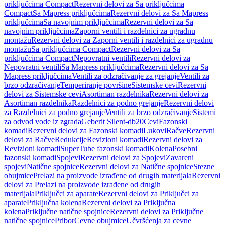
priključcima Compact
Rezervni delovi za Sa priključcima
Compact
Sa Mapress priključcima
Rezervni delovi za Sa Mapress
priključcima
Sa navojnim priključcima
Rezervni delovi za Sa
navojnim priključcima
Zaporni ventili i razdelnici za ugradnu
montažu
Rezervni delovi za Zaporni ventili i razdelnici za ugradnu
montažu
Sa priključcima Compact
Rezervni delovi za Sa
priključcima Compact
Nepovratni ventili
Rezervni delovi za
Nepovratni ventili
Sa Mapress priključcima
Rezervni delovi za Sa
Mapress priključcima
Ventili za odzračivanje za grejanje
Ventili za
brzo odzračivanje
Temperiranje površine
Sistemske cevi
Rezervni
delovi za Sistemske cevi
Asortiman razdelnika
Rezervni delovi za
Asortiman razdelnika
Razdelnici za podno grejanje
Rezervni delovi
za Razdelnici za podno grejanje
Ventili za brzo odzračivanje
Sistemi
za odvod vode iz zgrada
Geberit Silent-db20
Cevi
Fazonski
komadi
Rezervni delovi za Fazonski komadi
Lukovi
Račve
Rezervni
delovi za Račve
Redukcije
Revizioni komadi
Rezervni delovi za
Revizioni komadi
SuperTube fazonski komadi
Kolena
Posebni
fazonski komadi
Spojevi
Rezervni delovi za Spojevi
Zavareni
spojevi
Natične spojnice
Rezervni delovi za Natične spojnice
Stezne
obujmice
Prelazi na proizvode izrađene od drugih materijala
Rezervni
delovi za Prelazi na proizvode izrađene od drugih
materijala
Priključci za aparate
Rezervni delovi za Priključci za
aparate
Priključna kolena
Rezervni delovi za Priključna
kolena
Priključne natične spojnice
Rezervni delovi za Priključne
natične spojnice
Pribor
Cevne obujmice
Učvršćenja za cevne