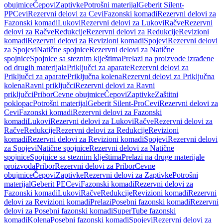
obujmice
Čepovi
Zaptivke
Potrošni materijal
Geberit Silent-
PP
Cevi
Rezervni delovi za Cevi
Fazonski komadi
Rezervni delovi za
Fazonski komadi
Lukovi
Rezervni delovi za Lukovi
Račve
Rezervni
delovi za Račve
Redukcije
Rezervni delovi za Redukcije
Revizioni
komadi
Rezervni delovi za Revizioni komadi
Spojevi
Rezervni delovi
za Spojevi
Natične spojnice
Rezervni delovi za Natične
spojnice
Spojnice sa steznim klještima
Prelazi na proizvode izrađene
od drugih materijala
Priključci za aparate
Rezervni delovi za
Priključci za aparate
Priključna kolena
Rezervni delovi za Priključna
kolena
Ravni priključci
Rezervni delovi za Ravni
priključci
Pribor
Cevne obujmice
Čepovi
Zaptivke
Zaštitni
poklopac
Potrošni materijal
Geberit Silent-Pro
Cevi
Rezervni delovi za
Cevi
Fazonski komadi
Rezervni delovi za Fazonski
komadi
Lukovi
Rezervni delovi za Lukovi
Račve
Rezervni delovi za
Račve
Redukcije
Rezervni delovi za Redukcije
Revizioni
komadi
Rezervni delovi za Revizioni komadi
Spojevi
Rezervni delovi
za Spojevi
Natične spojnice
Rezervni delovi za Natične
spojnice
Spojnice sa steznim klještima
Prelazi na druge materijale
proizvoda
Pribor
Rezervni delovi za Pribor
Cevne
obujmice
Čepovi
Zaptivke
Rezervni delovi za Zaptivke
Potrošni
materijal
Geberit PE
Cevi
Fazonski komadi
Rezervni delovi za
Fazonski komadi
Lukovi
Račve
Redukcije
Revizioni komadi
Rezervni
delovi za Revizioni komadi
Prelazi
Posebni fazonski komadi
Rezervni
delovi za Posebni fazonski komadi
SuperTube fazonski
komadi
Kolena
Posebni fazonski komadi
Spojevi
Rezervni delovi za