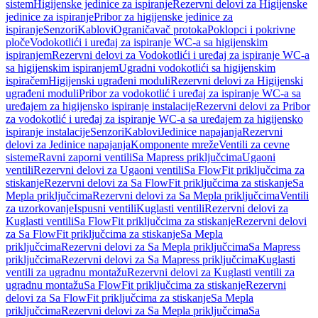
sistem
Higijenske jedinice za ispiranje
Rezervni delovi za Higijenske
jedinice za ispiranje
Pribor za higijenske jedinice za
ispiranje
Senzori
Kablovi
Ograničavač protoka
Poklopci i pokrivne
ploče
Vodokotlići i uređaj za ispiranje WC-a sa higijenskim
ispiranjem
Rezervni delovi za Vodokotlići i uređaj za ispiranje WC-a
sa higijenskim ispiranjem
Ugradni vodokotlići sa higijenskim
ispiračem
Higijenski ugrađeni moduli
Rezervni delovi za Higijenski
ugrađeni moduli
Pribor za vodokotlić i uređaj za ispiranje WC-a sa
uređajem za higijensko ispiranje instalacije
Rezervni delovi za Pribor
za vodokotlić i uređaj za ispiranje WC-a sa uređajem za higijensko
ispiranje instalacije
Senzori
Kablovi
Jedinice napajanja
Rezervni
delovi za Jedinice napajanja
Komponente mreže
Ventili za cevne
sisteme
Ravni zaporni ventili
Sa Mapress priključcima
Ugaoni
ventili
Rezervni delovi za Ugaoni ventili
Sa FlowFit priključcima za
stiskanje
Rezervni delovi za Sa FlowFit priključcima za stiskanje
Sa
Mepla priključcima
Rezervni delovi za Sa Mepla priključcima
Ventili
za uzorkovanje
Ispusni ventili
Kuglasti ventili
Rezervni delovi za
Kuglasti ventili
Sa FlowFit priključcima za stiskanje
Rezervni delovi
za Sa FlowFit priključcima za stiskanje
Sa Mepla
priključcima
Rezervni delovi za Sa Mepla priključcima
Sa Mapress
priključcima
Rezervni delovi za Sa Mapress priključcima
Kuglasti
ventili za ugradnu montažu
Rezervni delovi za Kuglasti ventili za
ugradnu montažu
Sa FlowFit priključcima za stiskanje
Rezervni
delovi za Sa FlowFit priključcima za stiskanje
Sa Mepla
priključcima
Rezervni delovi za Sa Mepla priključcima
Sa