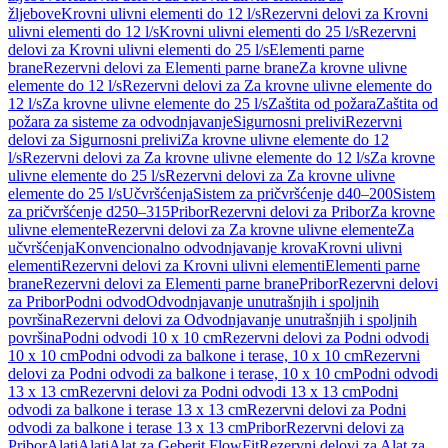
žljebove
Krovni ulivni elementi do 12 l/s
Rezervni delovi za Krovni
ulivni elementi do 12 l/s
Krovni ulivni elementi do 25 l/s
Rezervni
delovi za Krovni ulivni elementi do 25 l/s
Elementi parne
brane
Rezervni delovi za Elementi parne brane
Za krovne ulivne
elemente do 12 l/s
Rezervni delovi za Za krovne ulivne elemente do
12 l/s
Za krovne ulivne elemente do 25 l/s
Zaštita od požara
Zaštita od
požara za sisteme za odvodnjavanje
Sigurnosni prelivi
Rezervni
delovi za Sigurnosni prelivi
Za krovne ulivne elemente do 12
l/s
Rezervni delovi za Za krovne ulivne elemente do 12 l/s
Za krovne
ulivne elemente do 25 l/s
Rezervni delovi za Za krovne ulivne
elemente do 25 l/s
Učvršćenja
Sistem za pričvršćenje d40–200
Sistem
za pričvršćenje d250–315
Pribor
Rezervni delovi za Pribor
Za krovne
ulivne elemente
Rezervni delovi za Za krovne ulivne elemente
Za
učvršćenja
Konvencionalno odvodnjavanje krova
Krovni ulivni
elementi
Rezervni delovi za Krovni ulivni elementi
Elementi parne
brane
Rezervni delovi za Elementi parne brane
Pribor
Rezervni delovi
za Pribor
Podni odvod
Odvodnjavanje unutrašnjih i spoljnih
površina
Rezervni delovi za Odvodnjavanje unutrašnjih i spoljnih
površina
Podni odvodi 10 x 10 cm
Rezervni delovi za Podni odvodi
10 x 10 cm
Podni odvodi za balkone i terase, 10 x 10 cm
Rezervni
delovi za Podni odvodi za balkone i terase, 10 x 10 cm
Podni odvodi
13 x 13 cm
Rezervni delovi za Podni odvodi 13 x 13 cm
Podni
odvodi za balkone i terase 13 x 13 cm
Rezervni delovi za Podni
odvodi za balkone i terase 13 x 13 cm
Pribor
Rezervni delovi za
Pribor
Alati
Alati
Alat za Geberit FlowFit
Rezervni delovi za Alat za