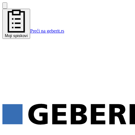
Preći na geberit.rs
Moji spiskovi