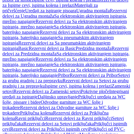
za Ispirne cevi, ispirna kolena i prelazi
Materijali za
pričvršćenje
Uređaji za ispiranje pisoara
Ugradna montaža
Rezervni
delovi za Ugradna montaža
Sa elektronskim aktiviranjem ispiranja,
mrežno napajanje
Rezervni delovi za Sa elektronskim aktiviranjem
ispiranja, mrežno napajanje
Sa elektronskim aktiviranjem ispiranja,
baterijsko napajanje
Rezervni delovi za Sa elektronskim aktiviranjem
ispiranja, baterijsko napajanje
Sa pneumatskim aktiviranjem
ispiranja
Rezervni delovi za Sa pneumatskim aktiviranjem
ispiranja
Basic
Rezervni delovi za Basic
Predzidna montaža
Rezervni
delovi za Predzidna montaža
Sa elektronskim aktiviranjem ispiranja,
mrežno napajanje
Rezervni delovi za Sa elektronskim aktiviranjem
ispiranja, mrežno napajanje
Sa elektronskim aktiviranjem ispiranja,
baterijsko napajanje
Rezervni delovi za Sa elektronskim aktiviranjem
ispiranja, baterijsko napajanje
Pribor
Rezervni delovi za Pribor
Setovi
za grubu gradnju i za prepravku
Rezervni delovi za Setovi za grubu
gradnju i za prepravku
Ispirne cevi, ispirna kolena i prelazi
Zamenski
setovi
Rezervni delovi za Zamenski setovi
Pokrivne ploče
Integrisani
uređaji za ispiranje
Daljinsko upravljanje
Priključci uređaja za WC
šolje, pisoare i bidee
Odvodne garniture za WC šolje i
trokadere
Rezervni delovi za Odvodne garniture za WC šolje i
trokadere
Priključna kolena
Rezervni delovi za Priključna
kolena
Ravni priključci
Rezervni delovi za Ravni priključci
Setovi
priključaka
Rezervni delovi za Setovi priključaka
Priključci ispirnih
cevi
Rezervni delovi za Priključci ispirnih cevi
Priključci od PVC-