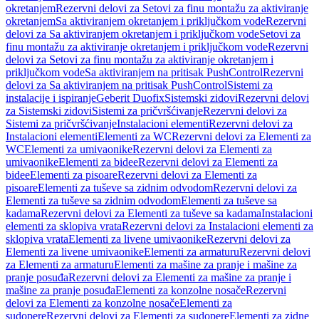
okretanjem
Rezervni delovi za Setovi za finu montažu za aktiviranje
okretanjem
Sa aktiviranjem okretanjem i priključkom vode
Rezervni
delovi za Sa aktiviranjem okretanjem i priključkom vode
Setovi za
finu montažu za aktiviranje okretanjem i priključkom vode
Rezervni
delovi za Setovi za finu montažu za aktiviranje okretanjem i
priključkom vode
Sa aktiviranjem na pritisak PushControl
Rezervni
delovi za Sa aktiviranjem na pritisak PushControl
Sistemi za
instalacije i ispiranje
Geberit Duofix
Sistemski zidovi
Rezervni delovi
za Sistemski zidovi
Sistemi za pričvršćivanje
Rezervni delovi za
Sistemi za pričvršćivanje
Instalacioni elementi
Rezervni delovi za
Instalacioni elementi
Elementi za WC
Rezervni delovi za Elementi za
WC
Elementi za umivaonike
Rezervni delovi za Elementi za
umivaonike
Elementi za bidee
Rezervni delovi za Elementi za
bidee
Elementi za pisoare
Rezervni delovi za Elementi za
pisoare
Elementi za tuševe sa zidnim odvodom
Rezervni delovi za
Elementi za tuševe sa zidnim odvodom
Elementi za tuševe sa
kadama
Rezervni delovi za Elementi za tuševe sa kadama
Instalacioni
elementi za sklopiva vrata
Rezervni delovi za Instalacioni elementi za
sklopiva vrata
Elementi za livene umivaonike
Rezervni delovi za
Elementi za livene umivaonike
Elementi za armaturu
Rezervni delovi
za Elementi za armaturu
Elementi za mašine za pranje i mašine za
pranje posuđa
Rezervni delovi za Elementi za mašine za pranje i
mašine za pranje posuđa
Elementi za konzolne nosače
Rezervni
delovi za Elementi za konzolne nosače
Elementi za
sudopere
Rezervni delovi za Elementi za sudopere
Elementi za zidne