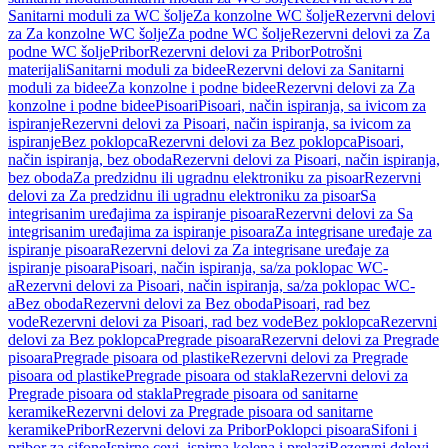
Sanitarni moduli za WC šolje
Za konzolne WC šolje
Rezervni delovi
za Za konzolne WC šolje
Za podne WC šolje
Rezervni delovi za Za
podne WC šolje
Pribor
Rezervni delovi za Pribor
Potrošni
materijali
Sanitarni moduli za bidee
Rezervni delovi za Sanitarni
moduli za bidee
Za konzolne i podne bidee
Rezervni delovi za Za
konzolne i podne bidee
Pisoari
Pisoari, način ispiranja, sa ivicom za
ispiranje
Rezervni delovi za Pisoari, način ispiranja, sa ivicom za
ispiranje
Bez poklopca
Rezervni delovi za Bez poklopca
Pisoari,
način ispiranja, bez oboda
Rezervni delovi za Pisoari, način ispiranja,
bez oboda
Za predzidnu ili ugradnu elektroniku za pisoar
Rezervni
delovi za Za predzidnu ili ugradnu elektroniku za pisoar
Sa
integrisanim uređajima za ispiranje pisoara
Rezervni delovi za Sa
integrisanim uređajima za ispiranje pisoara
Za integrisane uređaje za
ispiranje pisoara
Rezervni delovi za Za integrisane uređaje za
ispiranje pisoara
Pisoari, način ispiranja, sa/za poklopac WC-
a
Rezervni delovi za Pisoari, način ispiranja, sa/za poklopac WC-
a
Bez oboda
Rezervni delovi za Bez oboda
Pisoari, rad bez
vode
Rezervni delovi za Pisoari, rad bez vode
Bez poklopca
Rezervni
delovi za Bez poklopca
Pregrade pisoara
Rezervni delovi za Pregrade
pisoara
Pregrade pisoara od plastike
Rezervni delovi za Pregrade
pisoara od plastike
Pregrade pisoara od stakla
Rezervni delovi za
Pregrade pisoara od stakla
Pregrade pisoara od sanitarne
keramike
Rezervni delovi za Pregrade pisoara od sanitarne
keramike
Pribor
Rezervni delovi za Pribor
Poklopci pisoara
Sifoni i
pribor za sifone
Ispirne cevi, ispirna kolena i prelazi
Rezervni delovi