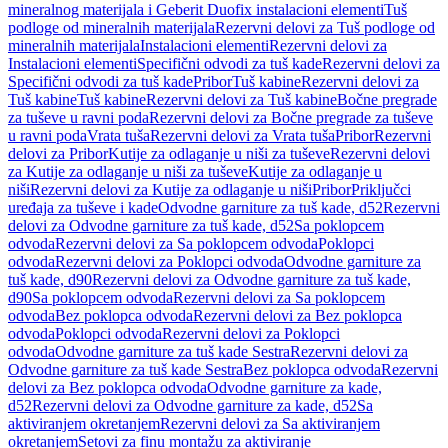
mineralnog materijala i Geberit Duofix instalacioni elementi
Tuš
podloge od mineralnih materijala
Rezervni delovi za Tuš podloge od
mineralnih materijala
Instalacioni elementi
Rezervni delovi za
Instalacioni elementi
Specifični odvodi za tuš kade
Rezervni delovi za
Specifični odvodi za tuš kade
Pribor
Tuš kabine
Rezervni delovi za
Tuš kabine
Tuš kabine
Rezervni delovi za Tuš kabine
Bočne pregrade
za tuševe u ravni poda
Rezervni delovi za Bočne pregrade za tuševe
u ravni poda
Vrata tuša
Rezervni delovi za Vrata tuša
Pribor
Rezervni
delovi za Pribor
Kutije za odlaganje u niši za tuševe
Rezervni delovi
za Kutije za odlaganje u niši za tuševe
Kutije za odlaganje u
niši
Rezervni delovi za Kutije za odlaganje u niši
Pribor
Priključci
uređaja za tuševe i kade
Odvodne garniture za tuš kade, d52
Rezervni
delovi za Odvodne garniture za tuš kade, d52
Sa poklopcem
odvoda
Rezervni delovi za Sa poklopcem odvoda
Poklopci
odvoda
Rezervni delovi za Poklopci odvoda
Odvodne garniture za
tuš kade, d90
Rezervni delovi za Odvodne garniture za tuš kade,
d90
Sa poklopcem odvoda
Rezervni delovi za Sa poklopcem
odvoda
Bez poklopca odvoda
Rezervni delovi za Bez poklopca
odvoda
Poklopci odvoda
Rezervni delovi za Poklopci
odvoda
Odvodne garniture za tuš kade Sestra
Rezervni delovi za
Odvodne garniture za tuš kade Sestra
Bez poklopca odvoda
Rezervni
delovi za Bez poklopca odvoda
Odvodne garniture za kade,
d52
Rezervni delovi za Odvodne garniture za kade, d52
Sa
aktiviranjem okretanjem
Rezervni delovi za Sa aktiviranjem
okretanjem
Setovi za finu montažu za aktiviranje