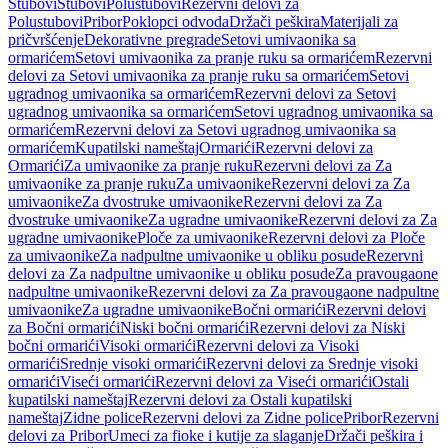
Stubovi
Stubovi
Polustubovi
Rezervni delovi za
Polustubovi
Pribor
Poklopci odvoda
Držači peškira
Materijali za
pričvršćenje
Dekorativne pregrade
Setovi umivaonika sa
ormarićem
Setovi umivaonika za pranje ruku sa ormarićem
Rezervni
delovi za Setovi umivaonika za pranje ruku sa ormarićem
Setovi
ugradnog umivaonika sa ormarićem
Rezervni delovi za Setovi
ugradnog umivaonika sa ormarićem
Setovi ugradnog umivaonika sa
ormarićem
Rezervni delovi za Setovi ugradnog umivaonika sa
ormarićem
Kupatilski nameštaj
Ormarići
Rezervni delovi za
Ormarići
Za umivaonike za pranje ruku
Rezervni delovi za Za
umivaonike za pranje ruku
Za umivaonike
Rezervni delovi za Za
umivaonike
Za dvostruke umivaonike
Rezervni delovi za Za
dvostruke umivaonike
Za ugradne umivaonike
Rezervni delovi za Za
ugradne umivaonike
Ploče za umivaonike
Rezervni delovi za Ploče
za umivaonike
Za nadpultne umivaonike u obliku posude
Rezervni
delovi za Za nadpultne umivaonike u obliku posude
Za pravougaone
nadpultne umivaonike
Rezervni delovi za Za pravougaone nadpultne
umivaonike
Za ugradne umivaonike
Bočni ormarići
Rezervni delovi
za Bočni ormarići
Niski bočni ormarići
Rezervni delovi za Niski
bočni ormarići
Visoki ormarići
Rezervni delovi za Visoki
ormarići
Srednje visoki ormarići
Rezervni delovi za Srednje visoki
ormarići
Viseći ormarići
Rezervni delovi za Viseći ormarići
Ostali
kupatilski nameštaj
Rezervni delovi za Ostali kupatilski
nameštaj
Zidne police
Rezervni delovi za Zidne police
Pribor
Rezervni
delovi za Pribor
Umeci za fioke i kutije za slaganje
Držači peškira i