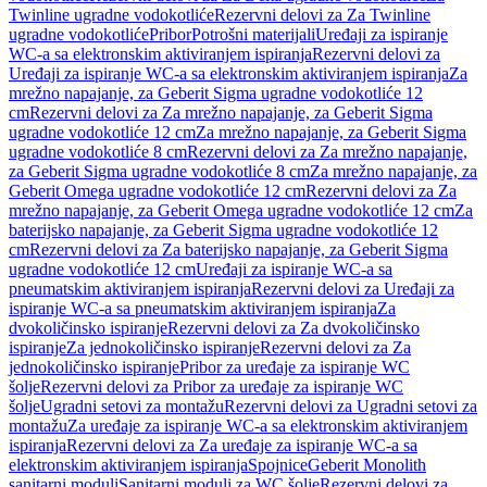
Twinline ugradne vodokotliće
Rezervni delovi za Za Twinline
ugradne vodokotliće
Pribor
Potrošni materijali
Uređaji za ispiranje
WC-a sa elektronskim aktiviranjem ispiranja
Rezervni delovi za
Uređaji za ispiranje WC-a sa elektronskim aktiviranjem ispiranja
Za
mrežno napajanje, za Geberit Sigma ugradne vodokotliće 12
cm
Rezervni delovi za Za mrežno napajanje, za Geberit Sigma
ugradne vodokotliće 12 cm
Za mrežno napajanje, za Geberit Sigma
ugradne vodokotliće 8 cm
Rezervni delovi za Za mrežno napajanje,
za Geberit Sigma ugradne vodokotliće 8 cm
Za mrežno napajanje, za
Geberit Omega ugradne vodokotliće 12 cm
Rezervni delovi za Za
mrežno napajanje, za Geberit Omega ugradne vodokotliće 12 cm
Za
baterijsko napajanje, za Geberit Sigma ugradne vodokotliće 12
cm
Rezervni delovi za Za baterijsko napajanje, za Geberit Sigma
ugradne vodokotliće 12 cm
Uređaji za ispiranje WC-a sa
pneumatskim aktiviranjem ispiranja
Rezervni delovi za Uređaji za
ispiranje WC-a sa pneumatskim aktiviranjem ispiranja
Za
dvokoličinsko ispiranje
Rezervni delovi za Za dvokoličinsko
ispiranje
Za jednokoličinsko ispiranje
Rezervni delovi za Za
jednokoličinsko ispiranje
Pribor za uređaje za ispiranje WC
šolje
Rezervni delovi za Pribor za uređaje za ispiranje WC
šolje
Ugradni setovi za montažu
Rezervni delovi za Ugradni setovi za
montažu
Za uređaje za ispiranje WC-a sa elektronskim aktiviranjem
ispiranja
Rezervni delovi za Za uređaje za ispiranje WC-a sa
elektronskim aktiviranjem ispiranja
Spojnice
Geberit Monolith
sanitarni moduli
Sanitarni moduli za WC šolje
Rezervni delovi za