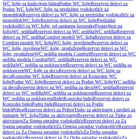
WC šolje sa funkcijom bidea
Podne WC šolje
Rezervni delovi za
Podne WC šolje
WC šolje za predzidne vodokotliće za
monoblok
Rezervni delovi za WC šolje za predzidne vodokotliće za
monoblok
WC šolje
Rezervni delovi za WC šolje
Predzidni
vodokotlići za WC šolje, od sanitarne keramike
Postavljeni na
šolju
WC sedišta
Rezervni delovi za WC sedišta
WC sedišta
Rezervni
delovi za WC sedišta
Comfort modeli WC šolja
Rezervni delovi za
Comfort modeli WC šolja
WC šolje, povišene
Rezervni delovi za
WC šolje, povišene
WC šolje, produžene
Rezervni delovi za WC
šolje, produžene
WC sedišta modela Comfort
Rezervni delovi za WC
sedišta modela Comfort
WC sedišta
Rezervni delovi za WC
sedišta
WC sedišta sa poklopcem
Rezervni delovi za WC sedišta sa
poklopcem
WC šolje za decu
Rezervni delovi za WC šolje za
decu
Konzolne WC šolje
Rezervni delovi za Konzolne WC
šolje
Podne WC šolje
Rezervni delovi za Podne WC šolje
WC sedišta
za decu
Rezervni delovi za WC sedišta za decu
WC sedišta
Rezervni
delovi za WC sedišta
WC sedišta sa poklopcem
Rezervni delovi za
WC sedišta sa poklopcem
Bidei
Konzolni bidei
Rezervni delovi za
Konzolni bidei
Podni bidei
Rezervni delovi za Podni
bidei
Pribor
Rezervni delovi za Pribor
Tipke za aktiviranje i uređaji za
ispiranje WC šolja
Tipke za aktiviranje
Rezervni delovi za Tipke za
aktiviranje
Za Sigma ugradne vodokotliće
Rezervni delovi za Za
Sigma ugradne vodokotliće
Za Omega ugradne vodokotliće
Rezervni
delovi za Za Omega ugradne vodokotliće
Za Delta ugradne
vodokotliće
Rezervni delovi za Za Delta ugradne vodokotliće
Za