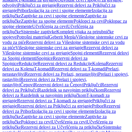
odvojivi
Priključci za grejanje
Rezervni delovi za Priključci za
grejanje
Pribor
Izolacija za cevi i spojne elemente
Izolacija za
priključke
Zaptivke za cevi i spojne elemente
Zaptivke za
priključke
Zaptivke za spojne elemente
Poklopci za cevi
Poklopac za
spojne elemente
Učvršćenja za cevi
Učvršćenja za
priključke
Sistemske zaptivke
Kompleti vijaka za prirubničke
spojeve
Potrošni materijal
Geberit Mepla
Višeslojne sistemske cevi za
vodu za piće
Rezervni delovi za Višeslojne sistemske cevi za vodu
za piće
Višeslojne sistemske cevi za grejanje
Rezervni delovi za
Višeslojne sistemske cevi za grejanje
Spojni elementi
Rezervni delovi
za Spojni elementi
Spojnice
Rezervni delovi za
Spojnice
Redukcije
Rezervni delovi za Redukcije
Kolena
Rezervni
delovi za Kolena
T-komadi
Rezervni delovi za T-komadi
Prelazi,
nerastavljivi
Rezervni delovi za Prelazi, nerastavljivi
Prelazi i spojevi,
rastavljivi
Rezervni delovi za Prelazi i spojevi,
rastavljivi
Čepovi
Rezervni delovi za Čepovi
Priključci
Rezervni
delovi za Priključci
Razdelnik sa navojnim priključkom
Rezervni
delovi za Razdelnik sa navojnim priključkom
T-komadi za
grejanje
Rezervni delovi za T-komadi za grejanje
Priključci za
grejanje
Rezervni delovi za Priključci za grejanje
Pribor
Rezervni
delovi za Pribor
Izolacija za cevi i spojne elemente
Izolacija za
priključke
Zaptivke za cevi i spojne elemente
Zaptivke za
priključke
Poklopci za cevi
Učvršćenja za cevi
Učvršćenja za
priključke
Rezervni delovi za Učvršćenja za priključke
Sistemske