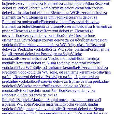
bojlere
Rezervni delovi za Elementi za zidne bojlere
Pribor
Rezervni
delovi za Pribor
Geberit Kombifix
Instalacioni elementi
Rezervni
delovi za Instalacioni elementi
Elementi za WC
Rezervni delovi za
Elementi za WC
Elementi za umivaonike
Rezervni delovi za
Elementi za umivaonike
Elementi za bidee
Rezervni delovi za
Elementi za bidee
Elementi za pisoare
Rezervni delovi za Elementi za
pisoare
Elementi za tuševe
Rezervni delovi za Elementi za
tuševe
Pribor
Rezervni delovi za Pribor
Za WC instalacione
elemente
Za učvršćenja
Rezervni delovi za Za učvršćenja
Predzidni
vodokotlići
Predzidni vodokotlići za WC šolje, plastični
Rezervni
delovi za Predzidni vodokotlići za WC šolje, plastični
Postavljen na
šolju
Rezervni delovi za Postavljen na šolju
Visoko
montažni
Rezervni delovi za Visoko montažni
Niska i srednja
montaža
Rezervni delovi za Niska i srednja montaža
Predzidni
vodokotlići za WC šolje, od sanitarne keramike
Rezervni delovi za
Predzidni vodokotlići za WC šolje, od sanitarne keramike
Postavljen
na šolju
Rezervni delovi za Postavljen na šolju
Ispirne cevi za
predzidne vodokotliće
Rezervni delovi za Ispirne cevi za predzidne
vodokotliće
Visoko montažni
Rezervni delovi za Visoko
montažni
Niska i srednja montaža
Pribor
Rezervni delovi za
Pribor
Priključci
Rezervni delovi za
Priključci
Zaptivke
Manžetne
Spojni umeci, rozetni i usporivači
ispiranja WC šolje
Potrošni materijal
Odvodni ventili
Ugradni
vodokotlići
Sigma ugradni vodokotlići
Rezervni delovi za Sigma
ugradni vodokotlići
Omega ugradni vodokotlići
Rezervni delovi za