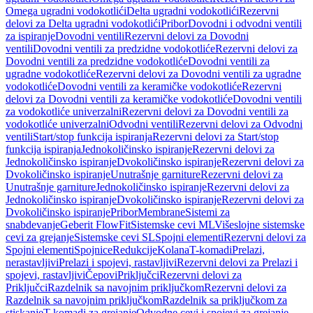
Omega ugradni vodokotlići
Delta ugradni vodokotlići
Rezervni
delovi za Delta ugradni vodokotlići
Pribor
Dovodni i odvodni ventili
za ispiranje
Dovodni ventili
Rezervni delovi za Dovodni
ventili
Dovodni ventili za predzidne vodokotliće
Rezervni delovi za
Dovodni ventili za predzidne vodokotliće
Dovodni ventili za
ugradne vodokotliće
Rezervni delovi za Dovodni ventili za ugradne
vodokotliće
Dovodni ventili za keramičke vodokotliće
Rezervni
delovi za Dovodni ventili za keramičke vodokotliće
Dovodni ventili
za vodokotliće univerzalni
Rezervni delovi za Dovodni ventili za
vodokotliće univerzalni
Odvodni ventili
Rezervni delovi za Odvodni
ventili
Start/stop funkcija ispiranja
Rezervni delovi za Start/stop
funkcija ispiranja
Jednokoličinsko ispiranje
Rezervni delovi za
Jednokoličinsko ispiranje
Dvokoličinsko ispiranje
Rezervni delovi za
Dvokoličinsko ispiranje
Unutrašnje garniture
Rezervni delovi za
Unutrašnje garniture
Jednokoličinsko ispiranje
Rezervni delovi za
Jednokoličinsko ispiranje
Dvokoličinsko ispiranje
Rezervni delovi za
Dvokoličinsko ispiranje
Pribor
Membrane
Sistemi za
snabdevanje
Geberit FlowFit
Sistemske cevi ML
Višeslojne sistemske
cevi za grejanje
Sistemske cevi SL
Spojni elementi
Rezervni delovi za
Spojni elementi
Spojnice
Redukcije
Kolana
T-komadi
Prelazi,
nerastavljivi
Prelazi i spojevi, rastavljivi
Rezervni delovi za Prelazi i
spojevi, rastavljivi
Čepovi
Priključci
Rezervni delovi za
Priključci
Razdelnik sa navojnim priključkom
Rezervni delovi za
Razdelnik sa navojnim priključkom
Razdelnik sa priključkom za
stiskanje
T-komadi za grejanje
Odvodne cevi i spojevi za grejanje,