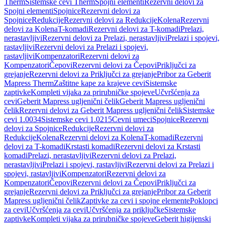
Therm
Sistemske cevi Therm
Spojni elementi
Rezervni delovi za
Spojni elementi
Spojnice
Rezervni delovi za
Spojnice
Redukcije
Rezervni delovi za Redukcije
Kolena
Rezervni
delovi za Kolena
T-komadi
Rezervni delovi za T-komadi
Prelazi,
nerastavljivi
Rezervni delovi za Prelazi, nerastavljivi
Prelazi i spojevi,
rastavljivi
Rezervni delovi za Prelazi i spojevi,
rastavljivi
Kompenzatori
Rezervni delovi za
Kompenzatori
Čepovi
Rezervni delovi za Čepovi
Priključci za
grejanje
Rezervni delovi za Priključci za grejanje
Pribor za Geberit
Mapress Therm
Zaštitne kape za krajeve cevi
Sistemske
zaptivke
Kompleti vijaka za prirubničke spojeve
Učvršćenja za
cevi
Geberit Mapress ugljenični čelik
Geberit Mapress ugljenični
čelik
Rezervni delovi za Geberit Mapress ugljenični čelik
Sistemske
cevi 1.0034
Sistemske cevi 1.0215
Cevni umeci
Spojnice
Rezervni
delovi za Spojnice
Redukcije
Rezervni delovi za
Redukcije
Kolena
Rezervni delovi za Kolena
T-komadi
Rezervni
delovi za T-komadi
Krstasti komadi
Rezervni delovi za Krstasti
komadi
Prelazi, nerastavljivi
Rezervni delovi za Prelazi,
nerastavljivi
Prelazi i spojevi, rastavljivi
Rezervni delovi za Prelazi i
spojevi, rastavljivi
Kompenzatori
Rezervni delovi za
Kompenzatori
Čepovi
Rezervni delovi za Čepovi
Priključci za
grejanje
Rezervni delovi za Priključci za grejanje
Pribor za Geberit
Mapress ugljenični čelik
Zaptivke za cevi i spojne elemente
Poklopci
za cevi
Učvršćenja za cevi
Učvršćenja za priključke
Sistemske
zaptivke
Kompleti vijaka za prirubničke spojeve
Geberit higijenski