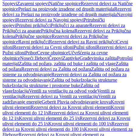
Spojevi
Zavareni spojevi
Natične spojnice
Rezervni delovi za Natične
spojnice
Prelazi na proizvode izrađene od drugih materijala
Rezervni
delovi za Prelazi na proizvode izrađene od drugih materijala
Navojni
spojevi
Rezervni delovi za Navojni spojevi
Prirubnički
spojevi
Prirubni priključci
Priključci za aparate
Rezervni delovi za
Priključci za aparate
Priključna kolena
Rezervni delovi za Priključna
kolena
Priključne spojnice
Rezervni delovi za Priključne
spojnice
Ravni priključci
Rezervni delovi za Ravni priključci
Cevni
sifoni
Rezervni delovi za Cevni sifoni
Pužni sifoni
Rezervni delovi za
Pužni sifoni
Pribor
Cevne obujmice
Učvršćenja za cevne
obujmice
Noseći žlebovi
Čepovi
Zaptivke
Građevinska zaštita
Potrošni
materijal
Zaštita od požara, zaštita od buke i zaštita od vlage
Zaštita
od požara
Rezervni delovi za Zaštita od požara
Zaštita od požara za
sisteme za odvodnjavanje
Rezervni delovi za Zaštita od požara za
sisteme za odvodnjavanje
Zaštita od buke
Izolacija strukturne
buke
Izolacija strukturne i prostorne buke
Zaštita od
vlage
Izolacija
Ventili za ventilaciju za odvod vode
Ventili za
ventilaciju
Rezervni delovi za Ventili za ventilaciju
Ventili za
zadržavanje energije
Geberit Pluvia odvodnjavanje krova
Krovni
ulivni elementi
Rezervni delovi za Krovni ulivni elementi
Krovni
ulivni elementi do 12 l/s
Rezervni delovi za Krovni ulivni elementi
do 12 l/s
Krovni ulivni elementi do 25 l/s
Rezervni delovi za Krovni
ulivni elementi do 25 l/s
Krovni ulivni elementi do 100 l/s
Rezervni
delovi za Krovni ulivni elementi do 100 l/s
Krovni ulivni elementi za
žljebove
Rezervni delovi za Krovni ulivni elementi za