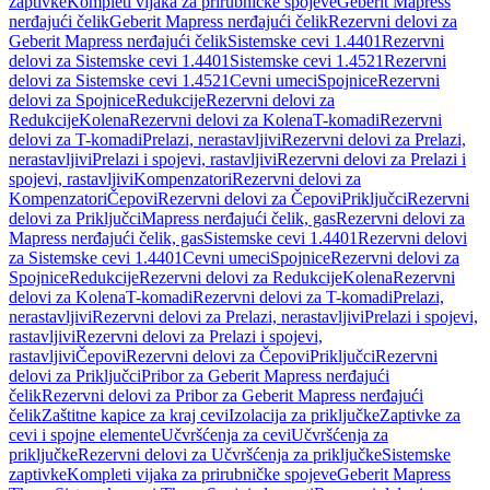
zaptivke
Kompleti vijaka za prirubničke spojeve
Geberit Mapress
nerđajući čelik
Geberit Mapress nerđajući čelik
Rezervni delovi za
Geberit Mapress nerđajući čelik
Sistemske cevi 1.4401
Rezervni
delovi za Sistemske cevi 1.4401
Sistemske cevi 1.4521
Rezervni
delovi za Sistemske cevi 1.4521
Cevni umeci
Spojnice
Rezervni
delovi za Spojnice
Redukcije
Rezervni delovi za
Redukcije
Kolena
Rezervni delovi za Kolena
T-komadi
Rezervni
delovi za T-komadi
Prelazi, nerastavljivi
Rezervni delovi za Prelazi,
nerastavljivi
Prelazi i spojevi, rastavljivi
Rezervni delovi za Prelazi i
spojevi, rastavljivi
Kompenzatori
Rezervni delovi za
Kompenzatori
Čepovi
Rezervni delovi za Čepovi
Priključci
Rezervni
delovi za Priključci
Mapress nerđajući čelik, gas
Rezervni delovi za
Mapress nerđajući čelik, gas
Sistemske cevi 1.4401
Rezervni delovi
za Sistemske cevi 1.4401
Cevni umeci
Spojnice
Rezervni delovi za
Spojnice
Redukcije
Rezervni delovi za Redukcije
Kolena
Rezervni
delovi za Kolena
T-komadi
Rezervni delovi za T-komadi
Prelazi,
nerastavljivi
Rezervni delovi za Prelazi, nerastavljivi
Prelazi i spojevi,
rastavljivi
Rezervni delovi za Prelazi i spojevi,
rastavljivi
Čepovi
Rezervni delovi za Čepovi
Priključci
Rezervni
delovi za Priključci
Pribor za Geberit Mapress nerđajući
čelik
Rezervni delovi za Pribor za Geberit Mapress nerđajući
čelik
Zaštitne kapice za kraj cevi
Izolacija za priključke
Zaptivke za
cevi i spojne elemente
Učvršćenja za cevi
Učvršćenja za
priključke
Rezervni delovi za Učvršćenja za priključke
Sistemske
zaptivke
Kompleti vijaka za prirubničke spojeve
Geberit Mapress