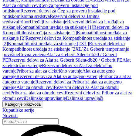
Alat za obradu cevi
Čep za proveru instalacije pod
pritiskom
Rezervni delovi za Čep za proveru instalacije pod
pritiskom
Ispitna sredstva
Rezervni delovi za Ispitna
sredstva
Pribor
Uređaji za stiskanje
Rezervni delovi za Uređaji za
stiskanje
Kompatibilnost uređaja za stiskanje [1]
Rezervni delovi za
Kompatibilnost uređaja za stiskanje [1]
Kompatibilnost uređaja za
stiskanje [2]
Rezervni delovi za Kompatibilnost uređaja za stiskanje
[2]
Kompatibilnost uređaja za stiskanje [2XL]
Rezervni delovi za
Kompatibilnost uređaja za stiskanje [2XL]
Za Geberit temperiranje
površine
Cevna vretena
Alat za Geberit Silent-db20 / Geberit
PE
Rezervni delovi za Alat za Geberit Silent-db20 / Geberit PE
Alat
za električno varenje
Rezervni delovi za Alat za električno
varenje
Pribor za alat za električno varenje
Alat za autogeno
varenje
Rezervni delovi za Alat za autogeno varenje
Pribor za alat za
autogeno varenje
Rezervni delovi za Pribor za alat za autogeno
varenje
Alat za obradu cevi
Rezervni delovi za Alat za obradu
cevi
Pribor za alat za obradu cevi
Rezervni delovi za Pribor za alat za
obradu cevi
Daljinsko upravljanje
Daljinski upravljači
Kategorije proizvoda
Kupatilske serije
Novosti