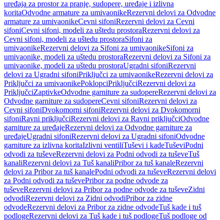
uređaja za prostor za pranje, sudopere, uređaje i izlivna
korita
Odvodne armature za umivaonike
Rezervni delovi za Odvodne
armature za umivaonike
Cevni sifoni
Rezervni delovi za Cevni
sifoni
Cevni sifoni, modeli za uštedu prostora
Rezervni delovi za
Cevni sifoni, modeli za uštedu prostora
Sifoni za
umivaonike
Rezervni delovi za Sifoni za umivaonike
Sifoni za
umivaonike, modeli za uštedu prostora
Rezervni delovi za Sifoni za
umivaonike, modeli za uštedu prostora
Ugradni sifoni
Rezervni
delovi za Ugradni sifoni
Priključci za umivaonike
Rezervni delovi za
Priključci za umivaonike
Poklopci
Priključci
Rezervni delovi za
Priključci
Zaptivke
Odvodne garniture za sudopere
Rezervni delovi za
Odvodne garniture za sudopere
Cevni sifoni
Rezervni delovi za
Cevni sifoni
Dvokomorni sifoni
Rezervni delovi za Dvokomorni
sifoni
Ravni priključci
Rezervni delovi za Ravni priključci
Odvodne
garniture za uređaje
Rezervni delovi za Odvodne garniture za
uređaje
Ugradni sifoni
Rezervni delovi za Ugradni sifoni
Odvodne
garniture za izlivna korita
Izlivni ventili
Tuševi i kade
Tuševi
Podni
odvodi za tuševe
Rezervni delovi za Podni odvodi za tuševe
Tuš
kanali
Rezervni delovi za Tuš kanali
Pribor za tuš kanale
Rezervni
delovi za Pribor za tuš kanale
Podni odvodi za tuševe
Rezervni delovi
za Podni odvodi za tuševe
Pribor za podne odvode za
tuševe
Rezervni delovi za Pribor za podne odvode za tuševe
Zidni
odvodi
Rezervni delovi za Zidni odvodi
Pribor za zidne
odvode
Rezervni delovi za Pribor za zidne odvode
Tuš kade i tuš
podloge
Rezervni delovi za Tuš kade i tuš podloge
Tuš podloge od