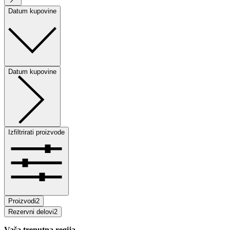
Datum kupovine
Datum kupovine
Izfiltrirati proizvode
Proizvodi
2
Rezervni delovi
2
Vaša trenutna regija