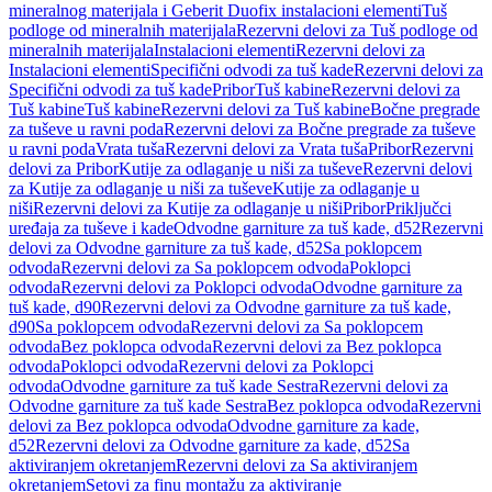
mineralnog materijala i Geberit Duofix instalacioni elementi
Tuš
podloge od mineralnih materijala
Rezervni delovi za Tuš podloge od
mineralnih materijala
Instalacioni elementi
Rezervni delovi za
Instalacioni elementi
Specifični odvodi za tuš kade
Rezervni delovi za
Specifični odvodi za tuš kade
Pribor
Tuš kabine
Rezervni delovi za
Tuš kabine
Tuš kabine
Rezervni delovi za Tuš kabine
Bočne pregrade
za tuševe u ravni poda
Rezervni delovi za Bočne pregrade za tuševe
u ravni poda
Vrata tuša
Rezervni delovi za Vrata tuša
Pribor
Rezervni
delovi za Pribor
Kutije za odlaganje u niši za tuševe
Rezervni delovi
za Kutije za odlaganje u niši za tuševe
Kutije za odlaganje u
niši
Rezervni delovi za Kutije za odlaganje u niši
Pribor
Priključci
uređaja za tuševe i kade
Odvodne garniture za tuš kade, d52
Rezervni
delovi za Odvodne garniture za tuš kade, d52
Sa poklopcem
odvoda
Rezervni delovi za Sa poklopcem odvoda
Poklopci
odvoda
Rezervni delovi za Poklopci odvoda
Odvodne garniture za
tuš kade, d90
Rezervni delovi za Odvodne garniture za tuš kade,
d90
Sa poklopcem odvoda
Rezervni delovi za Sa poklopcem
odvoda
Bez poklopca odvoda
Rezervni delovi za Bez poklopca
odvoda
Poklopci odvoda
Rezervni delovi za Poklopci
odvoda
Odvodne garniture za tuš kade Sestra
Rezervni delovi za
Odvodne garniture za tuš kade Sestra
Bez poklopca odvoda
Rezervni
delovi za Bez poklopca odvoda
Odvodne garniture za kade,
d52
Rezervni delovi za Odvodne garniture za kade, d52
Sa
aktiviranjem okretanjem
Rezervni delovi za Sa aktiviranjem
okretanjem
Setovi za finu montažu za aktiviranje