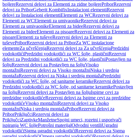
bojlere
Rezervni delovi za Elementi za zidne bojlere
Pribor
Rezervni
delovi za Pribor
Geberit Kombifix
Instalacioni elementi
Rezervni
delovi za Instalacioni elementi
Elementi za WC
Rezervni delovi za
Elementi za WC
Elementi za umivaonike
Rezervni delovi za
Elementi za umivaonike
Elementi za bidee
Rezervni delovi za
Elementi za bidee
Elementi za pisoare
Rezervni delovi za Elementi za
pisoare
Elementi za tuševe
Rezervni delovi za Elementi za
tuševe
Pribor
Rezervni delovi za Pribor
Za WC instalacione
elemente
Za učvršćenja
Rezervni delovi za Za učvršćenja
Predzidni
vodokotlići
Predzidni vodokotlići za WC šolje, plastični
Rezervni
delovi za Predzidni vodokotlići za WC šolje, plastični
Postavljen na
šolju
Rezervni delovi za Postavljen na šolju
Visoko
montažni
Rezervni delovi za Visoko montažni
Niska i srednja
montaža
Rezervni delovi za Niska i srednja montaža
Predzidni
vodokotlići za WC šolje, od sanitarne keramike
Rezervni delovi za
Predzidni vodokotlići za WC šolje, od sanitarne keramike
Postavljen
na šolju
Rezervni delovi za Postavljen na šolju
Ispirne cevi za
predzidne vodokotliće
Rezervni delovi za Ispirne cevi za predzidne
vodokotliće
Visoko montažni
Rezervni delovi za Visoko
montažni
Niska i srednja montaža
Pribor
Rezervni delovi za
Pribor
Priključci
Rezervni delovi za
Priključci
Zaptivke
Manžetne
Spojni umeci, rozetni i usporivači
ispiranja WC šolje
Potrošni materijal
Odvodni ventili
Ugradni
vodokotlići
Sigma ugradni vodokotlići
Rezervni delovi za Sigma
ugradni vodokotlići
Omega ugradni vodokotlići
Rezervni delovi za