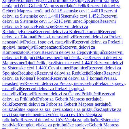
zaptivke
Kompleti vijaka za prirubničke spojeve
Geberit Mapress
nerđajući čelik
Geberit Mapress nerđajući čelik
Rezervni delovi za
Geberit Mapress nerđajući čelik
Sistemske cevi 1.4401
Rezervni
delovi za Sistemske cevi 1.4401
Sistemske cevi 1.4521
Rezervni
delovi za Sistemske cevi 1.4521
Cevni umeci
Spojnice
Rezervni
delovi za Spojnice
Redukcije
Rezervni delovi za
Redukcije
Kolena
Rezervni delovi za Kolena
T-komadi
Rezervni
delovi za T-komadi
Prelazi, nerastavljivi
Rezervni delovi za Prelazi,
nerastavljivi
Prelazi i spojevi, rastavljivi
Rezervni delovi za Prelazi i
spojevi, rastavljivi
Kompenzatori
Rezervni delovi za
Kompenzatori
Čepovi
Rezervni delovi za Čepovi
Priključci
Rezervni
delovi za Priključci
Mapress nerđajući čelik, gas
Rezervni delovi za
Mapress nerđajući čelik, gas
Sistemske cevi 1.4401
Rezervni delovi
za Sistemske cevi 1.4401
Cevni umeci
Spojnice
Rezervni delovi za
Spojnice
Redukcije
Rezervni delovi za Redukcije
Kolena
Rezervni
delovi za Kolena
T-komadi
Rezervni delovi za T-komadi
Prelazi,
nerastavljivi
Rezervni delovi za Prelazi, nerastavljivi
Prelazi i spojevi,
rastavljivi
Rezervni delovi za Prelazi i spojevi,
rastavljivi
Čepovi
Rezervni delovi za Čepovi
Priključci
Rezervni
delovi za Priključci
Pribor za Geberit Mapress nerđajući
čelik
Rezervni delovi za Pribor za Geberit Mapress nerđajući
čelik
Zaštitne kapice za kraj cevi
Izolacija za priključke
Zaptivke za
cevi i spojne elemente
Učvršćenja za cevi
Učvršćenja za
priključke
Rezervni delovi za Učvršćenja za priključke
Sistemske
zaptivke
Kompleti vijaka za prirubničke spojeve
Geberit Mapress