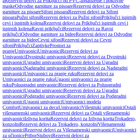
a
Rezervni delovi za Priključci od PVC-a
Manžetne i pokrivne
maske
Odvodne garniture za pisoare
Rezervni delovi za Odvodne
garniture za pisoare
Sifoni pisoara
Rezervni delovi za Sifoni
pisoara
Pužni sifoni
Rezervni delovi za Pužni sifoni
Priključci ispirnih
cevi i ispirnih kolena
Rezervni delovi za Priključci ispirnih cevi i
ispirnih kolena
Ravni priključci
Rezervni delovi za Ravni
priključci
Odvodne garniture za bidee
Rezervni delovi za Odvodne
garniture za bidee
Cevni sifoni
Rezervni delovi za Cevni
sifoni
Priključci
Zaptivke
Prostori za
pranje
Umivaonici
Umivaonici
Rezervni delovi za
Umivaonici
Dvostruki umivaonici
Rezervni delovi za Dvostruki
umivaonici
Ugradni umivaonici
Rezervni delovi za Ugradni
umivaonici
Nadgradni umivaonici
Rezervni delovi za Nadgradni
umivaonici
Umivaonici za pranje ruku
Rezervni delovi za
Umivaonici za pranje ruku
Ugaoni umivaonici za pranje
ruku
Poluugradni umivaonici
Rezervni delovi za Poluugradni
umivaonici
Ugradni umivaonici
Rezervni delovi za Ugradni
umivaonici
Podgradni umivaonici
Rezervni delovi za Podgradni
umivaonici
Ugaoni umivaonici
Umivaonici modela
Comfort
Umivaonici za decu
Umivaonici
Višestruki umivaonici
Ostali
višenamenski umivaonici
Rezervni delovi za Ostali višenamenski
umivaonici
Izlivna korita
Rezervni delovi za Izlivna korita
Trokadero,
konzolni
Rezervni delovi za Trokadero, konzolni
Višenamenski
umivaonici
Rezervni delovi za Višenamenski umivaonici
Umivaonici
za učionice
Pribor
Stubovi
Rezervni delovi za