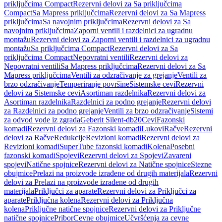
priključcima Compact
Rezervni delovi za Sa priključcima
Compact
Sa Mapress priključcima
Rezervni delovi za Sa Mapress
priključcima
Sa navojnim priključcima
Rezervni delovi za Sa
navojnim priključcima
Zaporni ventili i razdelnici za ugradnu
montažu
Rezervni delovi za Zaporni ventili i razdelnici za ugradnu
montažu
Sa priključcima Compact
Rezervni delovi za Sa
priključcima Compact
Nepovratni ventili
Rezervni delovi za
Nepovratni ventili
Sa Mapress priključcima
Rezervni delovi za Sa
Mapress priključcima
Ventili za odzračivanje za grejanje
Ventili za
brzo odzračivanje
Temperiranje površine
Sistemske cevi
Rezervni
delovi za Sistemske cevi
Asortiman razdelnika
Rezervni delovi za
Asortiman razdelnika
Razdelnici za podno grejanje
Rezervni delovi
za Razdelnici za podno grejanje
Ventili za brzo odzračivanje
Sistemi
za odvod vode iz zgrada
Geberit Silent-db20
Cevi
Fazonski
komadi
Rezervni delovi za Fazonski komadi
Lukovi
Račve
Rezervni
delovi za Račve
Redukcije
Revizioni komadi
Rezervni delovi za
Revizioni komadi
SuperTube fazonski komadi
Kolena
Posebni
fazonski komadi
Spojevi
Rezervni delovi za Spojevi
Zavareni
spojevi
Natične spojnice
Rezervni delovi za Natične spojnice
Stezne
obujmice
Prelazi na proizvode izrađene od drugih materijala
Rezervni
delovi za Prelazi na proizvode izrađene od drugih
materijala
Priključci za aparate
Rezervni delovi za Priključci za
aparate
Priključna kolena
Rezervni delovi za Priključna
kolena
Priključne natične spojnice
Rezervni delovi za Priključne
natične spojnice
Pribor
Cevne obujmice
Učvršćenja za cevne