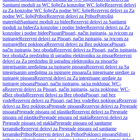
Sanitarni moduli za WC šolje
Za konzolne WC šolje
Rezervni delovi
za Za konzolne WC šolje
Za podne WC šolje
Rezervni delovi za Za
podne WC šolje
Pribor
Rezervni delovi za Pribor
Potrošni
materijali
Sanitarni moduli za bidee
Rezervni delovi za Sanitarni
moduli za bidee
Za konzolne i podne bidee
Rezervni delovi za Za
konzolne i podne bidee
Pisoari
Pisoari, način ispiranja, sa ivicom za
ispiranje
Rezervni delovi za Pisoari, način ispiranja, sa ivicom za
ispiranje
Bez poklopca
Rezervni delovi za Bez poklopca
Pisoari,
način ispiranja, bez oboda
Rezervni delovi za Pisoari, način ispiranja,
bez oboda
Za predzidnu ili ugradnu elektroniku za pisoar
Rezervni
delovi za Za predzidnu ili ugradnu elektroniku za pisoar
Sa
integrisanim uređajima za ispiranje pisoara
Rezervni delovi za Sa
integrisanim uređajima za ispiranje pisoara
Za integrisane uređaje za
ispiranje pisoara
Rezervni delovi za Za integrisane uređaje za
ispiranje pisoara
Pisoari, način ispiranja, sa/za poklopac WC-
a
Rezervni delovi za Pisoari, način ispiranja, sa/za poklopac WC-
a
Bez oboda
Rezervni delovi za Bez oboda
Pisoari, rad bez
vode
Rezervni delovi za Pisoari, rad bez vode
Bez poklopca
Rezervni
delovi za Bez poklopca
Pregrade pisoara
Rezervni delovi za Pregrade
pisoara
Pregrade pisoara od plastike
Rezervni delovi za Pregrade
pisoara od plastike
Pregrade pisoara od stakla
Rezervni delovi za
Pregrade pisoara od stakla
Pregrade pisoara od sanitarne
keramike
Rezervni delovi za Pregrade pisoara od sanitarne
keramike
Pribor
Rezervni delovi za Pribor
Poklopci pisoara
Sifoni i
pribor za sifone
Ispirne cevi, ispirna kolena i prelazi
Rezervni delovi