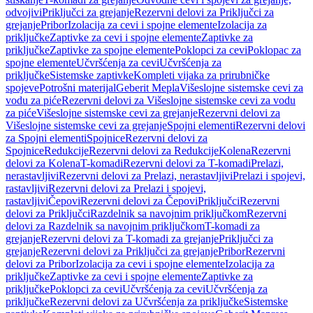
odvojivi
Priključci za grejanje
Rezervni delovi za Priključci za
grejanje
Pribor
Izolacija za cevi i spojne elemente
Izolacija za
priključke
Zaptivke za cevi i spojne elemente
Zaptivke za
priključke
Zaptivke za spojne elemente
Poklopci za cevi
Poklopac za
spojne elemente
Učvršćenja za cevi
Učvršćenja za
priključke
Sistemske zaptivke
Kompleti vijaka za prirubničke
spojeve
Potrošni materijal
Geberit Mepla
Višeslojne sistemske cevi za
vodu za piće
Rezervni delovi za Višeslojne sistemske cevi za vodu
za piće
Višeslojne sistemske cevi za grejanje
Rezervni delovi za
Višeslojne sistemske cevi za grejanje
Spojni elementi
Rezervni delovi
za Spojni elementi
Spojnice
Rezervni delovi za
Spojnice
Redukcije
Rezervni delovi za Redukcije
Kolena
Rezervni
delovi za Kolena
T-komadi
Rezervni delovi za T-komadi
Prelazi,
nerastavljivi
Rezervni delovi za Prelazi, nerastavljivi
Prelazi i spojevi,
rastavljivi
Rezervni delovi za Prelazi i spojevi,
rastavljivi
Čepovi
Rezervni delovi za Čepovi
Priključci
Rezervni
delovi za Priključci
Razdelnik sa navojnim priključkom
Rezervni
delovi za Razdelnik sa navojnim priključkom
T-komadi za
grejanje
Rezervni delovi za T-komadi za grejanje
Priključci za
grejanje
Rezervni delovi za Priključci za grejanje
Pribor
Rezervni
delovi za Pribor
Izolacija za cevi i spojne elemente
Izolacija za
priključke
Zaptivke za cevi i spojne elemente
Zaptivke za
priključke
Poklopci za cevi
Učvršćenja za cevi
Učvršćenja za
priključke
Rezervni delovi za Učvršćenja za priključke
Sistemske