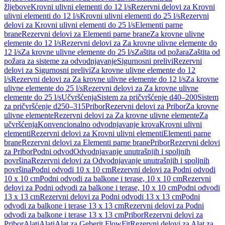
žljebove
Krovni ulivni elementi do 12 l/s
Rezervni delovi za Krovni
ulivni elementi do 12 l/s
Krovni ulivni elementi do 25 l/s
Rezervni
delovi za Krovni ulivni elementi do 25 l/s
Elementi parne
brane
Rezervni delovi za Elementi parne brane
Za krovne ulivne
elemente do 12 l/s
Rezervni delovi za Za krovne ulivne elemente do
12 l/s
Za krovne ulivne elemente do 25 l/s
Zaštita od požara
Zaštita od
požara za sisteme za odvodnjavanje
Sigurnosni prelivi
Rezervni
delovi za Sigurnosni prelivi
Za krovne ulivne elemente do 12
l/s
Rezervni delovi za Za krovne ulivne elemente do 12 l/s
Za krovne
ulivne elemente do 25 l/s
Rezervni delovi za Za krovne ulivne
elemente do 25 l/s
Učvršćenja
Sistem za pričvršćenje d40–200
Sistem
za pričvršćenje d250–315
Pribor
Rezervni delovi za Pribor
Za krovne
ulivne elemente
Rezervni delovi za Za krovne ulivne elemente
Za
učvršćenja
Konvencionalno odvodnjavanje krova
Krovni ulivni
elementi
Rezervni delovi za Krovni ulivni elementi
Elementi parne
brane
Rezervni delovi za Elementi parne brane
Pribor
Rezervni delovi
za Pribor
Podni odvod
Odvodnjavanje unutrašnjih i spoljnih
površina
Rezervni delovi za Odvodnjavanje unutrašnjih i spoljnih
površina
Podni odvodi 10 x 10 cm
Rezervni delovi za Podni odvodi
10 x 10 cm
Podni odvodi za balkone i terase, 10 x 10 cm
Rezervni
delovi za Podni odvodi za balkone i terase, 10 x 10 cm
Podni odvodi
13 x 13 cm
Rezervni delovi za Podni odvodi 13 x 13 cm
Podni
odvodi za balkone i terase 13 x 13 cm
Rezervni delovi za Podni
odvodi za balkone i terase 13 x 13 cm
Pribor
Rezervni delovi za
Pribor
Alati
Alati
Alat za Geberit FlowFit
Rezervni delovi za Alat za