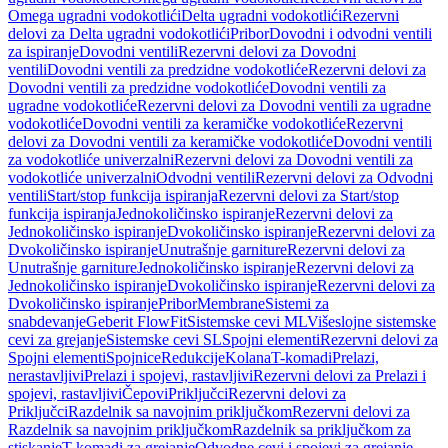
Omega ugradni vodokotlići
Delta ugradni vodokotlići
Rezervni
delovi za Delta ugradni vodokotlići
Pribor
Dovodni i odvodni ventili
za ispiranje
Dovodni ventili
Rezervni delovi za Dovodni
ventili
Dovodni ventili za predzidne vodokotliće
Rezervni delovi za
Dovodni ventili za predzidne vodokotliće
Dovodni ventili za
ugradne vodokotliće
Rezervni delovi za Dovodni ventili za ugradne
vodokotliće
Dovodni ventili za keramičke vodokotliće
Rezervni
delovi za Dovodni ventili za keramičke vodokotliće
Dovodni ventili
za vodokotliće univerzalni
Rezervni delovi za Dovodni ventili za
vodokotliće univerzalni
Odvodni ventili
Rezervni delovi za Odvodni
ventili
Start/stop funkcija ispiranja
Rezervni delovi za Start/stop
funkcija ispiranja
Jednokoličinsko ispiranje
Rezervni delovi za
Jednokoličinsko ispiranje
Dvokoličinsko ispiranje
Rezervni delovi za
Dvokoličinsko ispiranje
Unutrašnje garniture
Rezervni delovi za
Unutrašnje garniture
Jednokoličinsko ispiranje
Rezervni delovi za
Jednokoličinsko ispiranje
Dvokoličinsko ispiranje
Rezervni delovi za
Dvokoličinsko ispiranje
Pribor
Membrane
Sistemi za
snabdevanje
Geberit FlowFit
Sistemske cevi ML
Višeslojne sistemske
cevi za grejanje
Sistemske cevi SL
Spojni elementi
Rezervni delovi za
Spojni elementi
Spojnice
Redukcije
Kolana
T-komadi
Prelazi,
nerastavljivi
Prelazi i spojevi, rastavljivi
Rezervni delovi za Prelazi i
spojevi, rastavljivi
Čepovi
Priključci
Rezervni delovi za
Priključci
Razdelnik sa navojnim priključkom
Rezervni delovi za
Razdelnik sa navojnim priključkom
Razdelnik sa priključkom za
stiskanje
T-komadi za grejanje
Odvodne cevi i spojevi za grejanje,