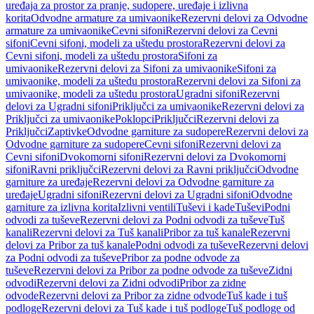
uređaja za prostor za pranje, sudopere, uređaje i izlivna
korita
Odvodne armature za umivaonike
Rezervni delovi za Odvodne
armature za umivaonike
Cevni sifoni
Rezervni delovi za Cevni
sifoni
Cevni sifoni, modeli za uštedu prostora
Rezervni delovi za
Cevni sifoni, modeli za uštedu prostora
Sifoni za
umivaonike
Rezervni delovi za Sifoni za umivaonike
Sifoni za
umivaonike, modeli za uštedu prostora
Rezervni delovi za Sifoni za
umivaonike, modeli za uštedu prostora
Ugradni sifoni
Rezervni
delovi za Ugradni sifoni
Priključci za umivaonike
Rezervni delovi za
Priključci za umivaonike
Poklopci
Priključci
Rezervni delovi za
Priključci
Zaptivke
Odvodne garniture za sudopere
Rezervni delovi za
Odvodne garniture za sudopere
Cevni sifoni
Rezervni delovi za
Cevni sifoni
Dvokomorni sifoni
Rezervni delovi za Dvokomorni
sifoni
Ravni priključci
Rezervni delovi za Ravni priključci
Odvodne
garniture za uređaje
Rezervni delovi za Odvodne garniture za
uređaje
Ugradni sifoni
Rezervni delovi za Ugradni sifoni
Odvodne
garniture za izlivna korita
Izlivni ventili
Tuševi i kade
Tuševi
Podni
odvodi za tuševe
Rezervni delovi za Podni odvodi za tuševe
Tuš
kanali
Rezervni delovi za Tuš kanali
Pribor za tuš kanale
Rezervni
delovi za Pribor za tuš kanale
Podni odvodi za tuševe
Rezervni delovi
za Podni odvodi za tuševe
Pribor za podne odvode za
tuševe
Rezervni delovi za Pribor za podne odvode za tuševe
Zidni
odvodi
Rezervni delovi za Zidni odvodi
Pribor za zidne
odvode
Rezervni delovi za Pribor za zidne odvode
Tuš kade i tuš
podloge
Rezervni delovi za Tuš kade i tuš podloge
Tuš podloge od