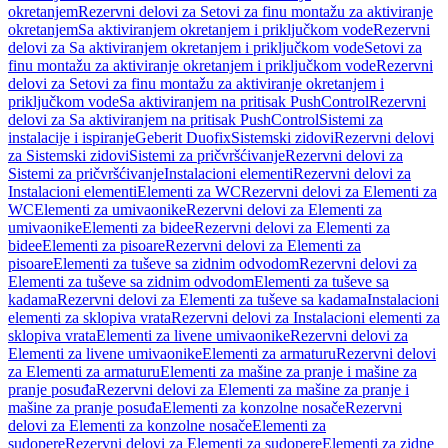
okretanjem
Rezervni delovi za Setovi za finu montažu za aktiviranje
okretanjem
Sa aktiviranjem okretanjem i priključkom vode
Rezervni
delovi za Sa aktiviranjem okretanjem i priključkom vode
Setovi za
finu montažu za aktiviranje okretanjem i priključkom vode
Rezervni
delovi za Setovi za finu montažu za aktiviranje okretanjem i
priključkom vode
Sa aktiviranjem na pritisak PushControl
Rezervni
delovi za Sa aktiviranjem na pritisak PushControl
Sistemi za
instalacije i ispiranje
Geberit Duofix
Sistemski zidovi
Rezervni delovi
za Sistemski zidovi
Sistemi za pričvršćivanje
Rezervni delovi za
Sistemi za pričvršćivanje
Instalacioni elementi
Rezervni delovi za
Instalacioni elementi
Elementi za WC
Rezervni delovi za Elementi za
WC
Elementi za umivaonike
Rezervni delovi za Elementi za
umivaonike
Elementi za bidee
Rezervni delovi za Elementi za
bidee
Elementi za pisoare
Rezervni delovi za Elementi za
pisoare
Elementi za tuševe sa zidnim odvodom
Rezervni delovi za
Elementi za tuševe sa zidnim odvodom
Elementi za tuševe sa
kadama
Rezervni delovi za Elementi za tuševe sa kadama
Instalacioni
elementi za sklopiva vrata
Rezervni delovi za Instalacioni elementi za
sklopiva vrata
Elementi za livene umivaonike
Rezervni delovi za
Elementi za livene umivaonike
Elementi za armaturu
Rezervni delovi
za Elementi za armaturu
Elementi za mašine za pranje i mašine za
pranje posuđa
Rezervni delovi za Elementi za mašine za pranje i
mašine za pranje posuđa
Elementi za konzolne nosače
Rezervni
delovi za Elementi za konzolne nosače
Elementi za
sudopere
Rezervni delovi za Elementi za sudopere
Elementi za zidne