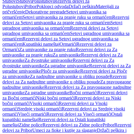
Stubovi
Stubovi
Polustubovi
Rezervni delovi za
Polustubovi
Pribor
Poklopci odvoda
Držači peškira
Materijali za
pričvršćenje
Dekorativne pregrade
Setovi umivaonika sa
ormarićem
Setovi umivaonika za pranje ruku sa ormarićem
Rezervni
delovi za Setovi umivaonika za pranje ruku sa ormarićem
Setovi
ugradnog umivaonika sa ormarićem
Rezervni delovi za Setovi
ugradnog umivaonika sa ormarićem
Setovi ugradnog umivaonika sa
ormarićem
Rezervni delovi za Setovi ugradnog umivaonika sa
ormarićem
Kupatilski nameštaj
Ormarići
Rezervni delovi za
Ormarići
Za umivaonike za pranje ruku
Rezervni delovi za Za
umivaonike za pranje ruku
Za umivaonike
Rezervni delovi za Za
umivaonike
Za dvostruke umivaonike
Rezervni delovi za Za
dvostruke umivaonike
Za ugradne umivaonike
Rezervni delovi za Za
ugradne umivaonike
Ploče za umivaonike
Rezervni delovi za Ploče
za umivaonike
Za nadpultne umivaonike u obliku posude
Rezervni
delovi za Za nadpultne umivaonike u obliku posude
Za pravougaone
nadpultne umivaonike
Rezervni delovi za Za pravougaone nadpultne
umivaonike
Za ugradne umivaonike
Bočni ormarići
Rezervni delovi
za Bočni ormarići
Niski bočni ormarići
Rezervni delovi za Niski
bočni ormarići
Visoki ormarići
Rezervni delovi za Visoki
ormarići
Srednje visoki ormarići
Rezervni delovi za Srednje visoki
ormarići
Viseći ormarići
Rezervni delovi za Viseći ormarići
Ostali
kupatilski nameštaj
Rezervni delovi za Ostali kupatilski
nameštaj
Zidne police
Rezervni delovi za Zidne police
Pribor
Rezervni
delovi za Pribor
Umeci za fioke i kutije za slaganje
Držači peškira i