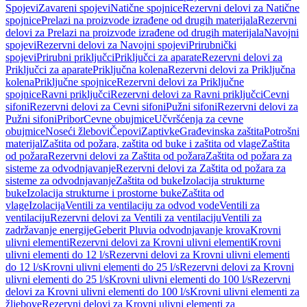
Spojevi
Zavareni spojevi
Natične spojnice
Rezervni delovi za Natične
spojnice
Prelazi na proizvode izrađene od drugih materijala
Rezervni
delovi za Prelazi na proizvode izrađene od drugih materijala
Navojni
spojevi
Rezervni delovi za Navojni spojevi
Prirubnički
spojevi
Prirubni priključci
Priključci za aparate
Rezervni delovi za
Priključci za aparate
Priključna kolena
Rezervni delovi za Priključna
kolena
Priključne spojnice
Rezervni delovi za Priključne
spojnice
Ravni priključci
Rezervni delovi za Ravni priključci
Cevni
sifoni
Rezervni delovi za Cevni sifoni
Pužni sifoni
Rezervni delovi za
Pužni sifoni
Pribor
Cevne obujmice
Učvršćenja za cevne
obujmice
Noseći žlebovi
Čepovi
Zaptivke
Građevinska zaštita
Potrošni
materijal
Zaštita od požara, zaštita od buke i zaštita od vlage
Zaštita
od požara
Rezervni delovi za Zaštita od požara
Zaštita od požara za
sisteme za odvodnjavanje
Rezervni delovi za Zaštita od požara za
sisteme za odvodnjavanje
Zaštita od buke
Izolacija strukturne
buke
Izolacija strukturne i prostorne buke
Zaštita od
vlage
Izolacija
Ventili za ventilaciju za odvod vode
Ventili za
ventilaciju
Rezervni delovi za Ventili za ventilaciju
Ventili za
zadržavanje energije
Geberit Pluvia odvodnjavanje krova
Krovni
ulivni elementi
Rezervni delovi za Krovni ulivni elementi
Krovni
ulivni elementi do 12 l/s
Rezervni delovi za Krovni ulivni elementi
do 12 l/s
Krovni ulivni elementi do 25 l/s
Rezervni delovi za Krovni
ulivni elementi do 25 l/s
Krovni ulivni elementi do 100 l/s
Rezervni
delovi za Krovni ulivni elementi do 100 l/s
Krovni ulivni elementi za
žljebove
Rezervni delovi za Krovni ulivni elementi za