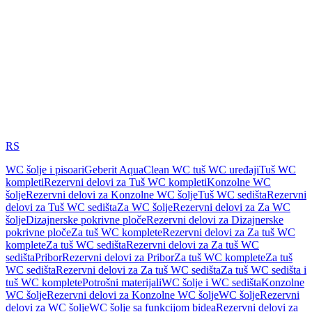
RS
WC šolje i pisoari
Geberit AquaClean WC tuš WC uređaji
Tuš WC
kompleti
Rezervni delovi za Tuš WC kompleti
Konzolne WC
šolje
Rezervni delovi za Konzolne WC šolje
Tuš WC sedišta
Rezervni
delovi za Tuš WC sedišta
Za WC šolje
Rezervni delovi za Za WC
šolje
Dizajnerske pokrivne ploče
Rezervni delovi za Dizajnerske
pokrivne ploče
Za tuš WC komplete
Rezervni delovi za Za tuš WC
komplete
Za tuš WC sedišta
Rezervni delovi za Za tuš WC
sedišta
Pribor
Rezervni delovi za Pribor
Za tuš WC komplete
Za tuš
WC sedišta
Rezervni delovi za Za tuš WC sedišta
Za tuš WC sedišta i
tuš WC komplete
Potrošni materijali
WC šolje i WC sedišta
Konzolne
WC šolje
Rezervni delovi za Konzolne WC šolje
WC šolje
Rezervni
delovi za WC šolje
WC šolje sa funkcijom bidea
Rezervni delovi za