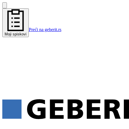
Preći na geberit.rs
Moji spiskovi