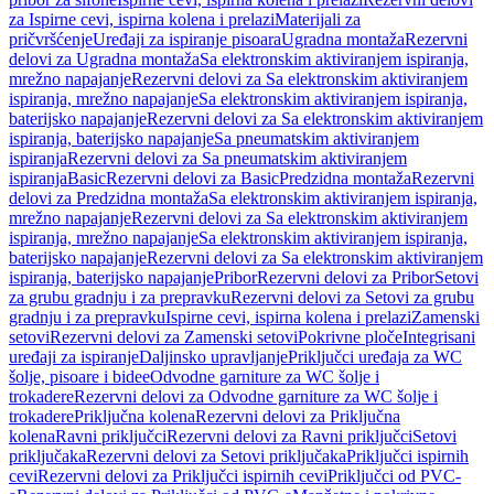
za Ispirne cevi, ispirna kolena i prelazi
Materijali za
pričvršćenje
Uređaji za ispiranje pisoara
Ugradna montaža
Rezervni
delovi za Ugradna montaža
Sa elektronskim aktiviranjem ispiranja,
mrežno napajanje
Rezervni delovi za Sa elektronskim aktiviranjem
ispiranja, mrežno napajanje
Sa elektronskim aktiviranjem ispiranja,
baterijsko napajanje
Rezervni delovi za Sa elektronskim aktiviranjem
ispiranja, baterijsko napajanje
Sa pneumatskim aktiviranjem
ispiranja
Rezervni delovi za Sa pneumatskim aktiviranjem
ispiranja
Basic
Rezervni delovi za Basic
Predzidna montaža
Rezervni
delovi za Predzidna montaža
Sa elektronskim aktiviranjem ispiranja,
mrežno napajanje
Rezervni delovi za Sa elektronskim aktiviranjem
ispiranja, mrežno napajanje
Sa elektronskim aktiviranjem ispiranja,
baterijsko napajanje
Rezervni delovi za Sa elektronskim aktiviranjem
ispiranja, baterijsko napajanje
Pribor
Rezervni delovi za Pribor
Setovi
za grubu gradnju i za prepravku
Rezervni delovi za Setovi za grubu
gradnju i za prepravku
Ispirne cevi, ispirna kolena i prelazi
Zamenski
setovi
Rezervni delovi za Zamenski setovi
Pokrivne ploče
Integrisani
uređaji za ispiranje
Daljinsko upravljanje
Priključci uređaja za WC
šolje, pisoare i bidee
Odvodne garniture za WC šolje i
trokadere
Rezervni delovi za Odvodne garniture za WC šolje i
trokadere
Priključna kolena
Rezervni delovi za Priključna
kolena
Ravni priključci
Rezervni delovi za Ravni priključci
Setovi
priključaka
Rezervni delovi za Setovi priključaka
Priključci ispirnih
cevi
Rezervni delovi za Priključci ispirnih cevi
Priključci od PVC-