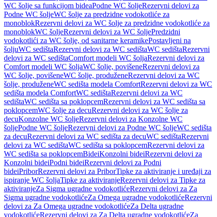
WC šolje sa funkcijom bidea
Podne WC šolje
Rezervni delovi za
Podne WC šolje
WC šolje za predzidne vodokotliće za
monoblok
Rezervni delovi za WC šolje za predzidne vodokotliće za
monoblok
WC šolje
Rezervni delovi za WC šolje
Predzidni
vodokotlići za WC šolje, od sanitarne keramike
Postavljeni na
šolju
WC sedišta
Rezervni delovi za WC sedišta
WC sedišta
Rezervni
delovi za WC sedišta
Comfort modeli WC šolja
Rezervni delovi za
Comfort modeli WC šolja
WC šolje, povišene
Rezervni delovi za
WC šolje, povišene
WC šolje, produžene
Rezervni delovi za WC
šolje, produžene
WC sedišta modela Comfort
Rezervni delovi za WC
sedišta modela Comfort
WC sedišta
Rezervni delovi za WC
sedišta
WC sedišta sa poklopcem
Rezervni delovi za WC sedišta sa
poklopcem
WC šolje za decu
Rezervni delovi za WC šolje za
decu
Konzolne WC šolje
Rezervni delovi za Konzolne WC
šolje
Podne WC šolje
Rezervni delovi za Podne WC šolje
WC sedišta
za decu
Rezervni delovi za WC sedišta za decu
WC sedišta
Rezervni
delovi za WC sedišta
WC sedišta sa poklopcem
Rezervni delovi za
WC sedišta sa poklopcem
Bidei
Konzolni bidei
Rezervni delovi za
Konzolni bidei
Podni bidei
Rezervni delovi za Podni
bidei
Pribor
Rezervni delovi za Pribor
Tipke za aktiviranje i uređaji za
ispiranje WC šolja
Tipke za aktiviranje
Rezervni delovi za Tipke za
aktiviranje
Za Sigma ugradne vodokotliće
Rezervni delovi za Za
Sigma ugradne vodokotliće
Za Omega ugradne vodokotliće
Rezervni
delovi za Za Omega ugradne vodokotliće
Za Delta ugradne
vodokotliće
Rezervni delovi za Za Delta ugradne vodokotliće
Za