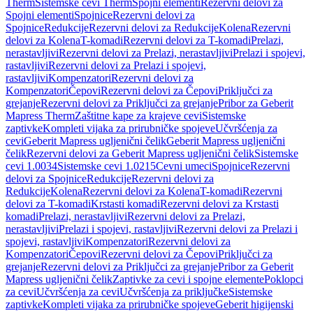
Therm
Sistemske cevi Therm
Spojni elementi
Rezervni delovi za
Spojni elementi
Spojnice
Rezervni delovi za
Spojnice
Redukcije
Rezervni delovi za Redukcije
Kolena
Rezervni
delovi za Kolena
T-komadi
Rezervni delovi za T-komadi
Prelazi,
nerastavljivi
Rezervni delovi za Prelazi, nerastavljivi
Prelazi i spojevi,
rastavljivi
Rezervni delovi za Prelazi i spojevi,
rastavljivi
Kompenzatori
Rezervni delovi za
Kompenzatori
Čepovi
Rezervni delovi za Čepovi
Priključci za
grejanje
Rezervni delovi za Priključci za grejanje
Pribor za Geberit
Mapress Therm
Zaštitne kape za krajeve cevi
Sistemske
zaptivke
Kompleti vijaka za prirubničke spojeve
Učvršćenja za
cevi
Geberit Mapress ugljenični čelik
Geberit Mapress ugljenični
čelik
Rezervni delovi za Geberit Mapress ugljenični čelik
Sistemske
cevi 1.0034
Sistemske cevi 1.0215
Cevni umeci
Spojnice
Rezervni
delovi za Spojnice
Redukcije
Rezervni delovi za
Redukcije
Kolena
Rezervni delovi za Kolena
T-komadi
Rezervni
delovi za T-komadi
Krstasti komadi
Rezervni delovi za Krstasti
komadi
Prelazi, nerastavljivi
Rezervni delovi za Prelazi,
nerastavljivi
Prelazi i spojevi, rastavljivi
Rezervni delovi za Prelazi i
spojevi, rastavljivi
Kompenzatori
Rezervni delovi za
Kompenzatori
Čepovi
Rezervni delovi za Čepovi
Priključci za
grejanje
Rezervni delovi za Priključci za grejanje
Pribor za Geberit
Mapress ugljenični čelik
Zaptivke za cevi i spojne elemente
Poklopci
za cevi
Učvršćenja za cevi
Učvršćenja za priključke
Sistemske
zaptivke
Kompleti vijaka za prirubničke spojeve
Geberit higijenski