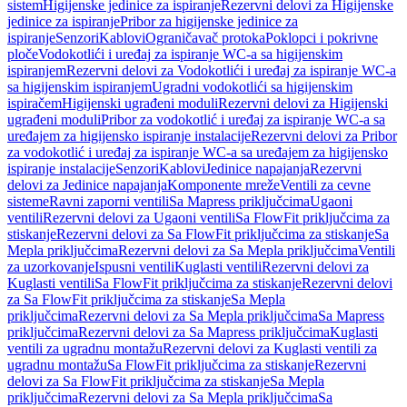
sistem
Higijenske jedinice za ispiranje
Rezervni delovi za Higijenske
jedinice za ispiranje
Pribor za higijenske jedinice za
ispiranje
Senzori
Kablovi
Ograničavač protoka
Poklopci i pokrivne
ploče
Vodokotlići i uređaj za ispiranje WC-a sa higijenskim
ispiranjem
Rezervni delovi za Vodokotlići i uređaj za ispiranje WC-a
sa higijenskim ispiranjem
Ugradni vodokotlići sa higijenskim
ispiračem
Higijenski ugrađeni moduli
Rezervni delovi za Higijenski
ugrađeni moduli
Pribor za vodokotlić i uređaj za ispiranje WC-a sa
uređajem za higijensko ispiranje instalacije
Rezervni delovi za Pribor
za vodokotlić i uređaj za ispiranje WC-a sa uređajem za higijensko
ispiranje instalacije
Senzori
Kablovi
Jedinice napajanja
Rezervni
delovi za Jedinice napajanja
Komponente mreže
Ventili za cevne
sisteme
Ravni zaporni ventili
Sa Mapress priključcima
Ugaoni
ventili
Rezervni delovi za Ugaoni ventili
Sa FlowFit priključcima za
stiskanje
Rezervni delovi za Sa FlowFit priključcima za stiskanje
Sa
Mepla priključcima
Rezervni delovi za Sa Mepla priključcima
Ventili
za uzorkovanje
Ispusni ventili
Kuglasti ventili
Rezervni delovi za
Kuglasti ventili
Sa FlowFit priključcima za stiskanje
Rezervni delovi
za Sa FlowFit priključcima za stiskanje
Sa Mepla
priključcima
Rezervni delovi za Sa Mepla priključcima
Sa Mapress
priključcima
Rezervni delovi za Sa Mapress priključcima
Kuglasti
ventili za ugradnu montažu
Rezervni delovi za Kuglasti ventili za
ugradnu montažu
Sa FlowFit priključcima za stiskanje
Rezervni
delovi za Sa FlowFit priključcima za stiskanje
Sa Mepla
priključcima
Rezervni delovi za Sa Mepla priključcima
Sa