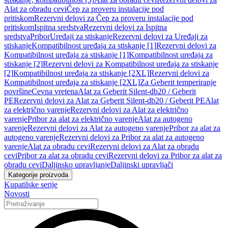
Alat za obradu cevi
Čep za proveru instalacije pod
pritiskom
Rezervni delovi za Čep za proveru instalacije pod
pritiskom
Ispitna sredstva
Rezervni delovi za Ispitna
sredstva
Pribor
Uređaji za stiskanje
Rezervni delovi za Uređaji za
stiskanje
Kompatibilnost uređaja za stiskanje [1]
Rezervni delovi za
Kompatibilnost uređaja za stiskanje [1]
Kompatibilnost uređaja za
stiskanje [2]
Rezervni delovi za Kompatibilnost uređaja za stiskanje
[2]
Kompatibilnost uređaja za stiskanje [2XL]
Rezervni delovi za
Kompatibilnost uređaja za stiskanje [2XL]
Za Geberit temperiranje
površine
Cevna vretena
Alat za Geberit Silent-db20 / Geberit
PE
Rezervni delovi za Alat za Geberit Silent-db20 / Geberit PE
Alat
za električno varenje
Rezervni delovi za Alat za električno
varenje
Pribor za alat za električno varenje
Alat za autogeno
varenje
Rezervni delovi za Alat za autogeno varenje
Pribor za alat za
autogeno varenje
Rezervni delovi za Pribor za alat za autogeno
varenje
Alat za obradu cevi
Rezervni delovi za Alat za obradu
cevi
Pribor za alat za obradu cevi
Rezervni delovi za Pribor za alat za
obradu cevi
Daljinsko upravljanje
Daljinski upravljači
Kategorije proizvoda
Kupatilske serije
Novosti