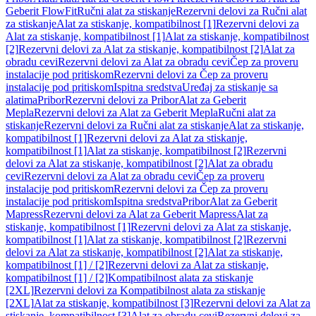
Geberit FlowFit
Ručni alat za stiskanje
Rezervni delovi za Ručni alat
za stiskanje
Alat za stiskanje, kompatibilnost [1]
Rezervni delovi za
Alat za stiskanje, kompatibilnost [1]
Alat za stiskanje, kompatibilnost
[2]
Rezervni delovi za Alat za stiskanje, kompatibilnost [2]
Alat za
obradu cevi
Rezervni delovi za Alat za obradu cevi
Čep za proveru
instalacije pod pritiskom
Rezervni delovi za Čep za proveru
instalacije pod pritiskom
Ispitna sredstva
Uređaj za stiskanje sa
alatima
Pribor
Rezervni delovi za Pribor
Alat za Geberit
Mepla
Rezervni delovi za Alat za Geberit Mepla
Ručni alat za
stiskanje
Rezervni delovi za Ručni alat za stiskanje
Alat za stiskanje,
kompatibilnost [1]
Rezervni delovi za Alat za stiskanje,
kompatibilnost [1]
Alat za stiskanje, kompatibilnost [2]
Rezervni
delovi za Alat za stiskanje, kompatibilnost [2]
Alat za obradu
cevi
Rezervni delovi za Alat za obradu cevi
Čep za proveru
instalacije pod pritiskom
Rezervni delovi za Čep za proveru
instalacije pod pritiskom
Ispitna sredstva
Pribor
Alat za Geberit
Mapress
Rezervni delovi za Alat za Geberit Mapress
Alat za
stiskanje, kompatibilnost [1]
Rezervni delovi za Alat za stiskanje,
kompatibilnost [1]
Alat za stiskanje, kompatibilnost [2]
Rezervni
delovi za Alat za stiskanje, kompatibilnost [2]
Alat za stiskanje,
kompatibilnost [1] / [2]
Rezervni delovi za Alat za stiskanje,
kompatibilnost [1] / [2]
Kompatibilnost alata za stiskanje
[2XL]
Rezervni delovi za Kompatibilnost alata za stiskanje
[2XL]
Alat za stiskanje, kompatibilnost [3]
Rezervni delovi za Alat za
stiskanje, kompatibilnost [3]
Alat za obradu cevi
Rezervni delovi za