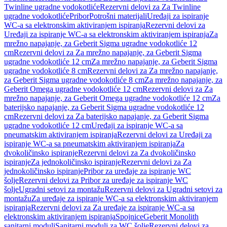
Twinline ugradne vodokotliće
Rezervni delovi za Za Twinline
ugradne vodokotliće
Pribor
Potrošni materijali
Uređaji za ispiranje
WC-a sa elektronskim aktiviranjem ispiranja
Rezervni delovi za
Uređaji za ispiranje WC-a sa elektronskim aktiviranjem ispiranja
Za
mrežno napajanje, za Geberit Sigma ugradne vodokotliće 12
cm
Rezervni delovi za Za mrežno napajanje, za Geberit Sigma
ugradne vodokotliće 12 cm
Za mrežno napajanje, za Geberit Sigma
ugradne vodokotliće 8 cm
Rezervni delovi za Za mrežno napajanje,
za Geberit Sigma ugradne vodokotliće 8 cm
Za mrežno napajanje, za
Geberit Omega ugradne vodokotliće 12 cm
Rezervni delovi za Za
mrežno napajanje, za Geberit Omega ugradne vodokotliće 12 cm
Za
baterijsko napajanje, za Geberit Sigma ugradne vodokotliće 12
cm
Rezervni delovi za Za baterijsko napajanje, za Geberit Sigma
ugradne vodokotliće 12 cm
Uređaji za ispiranje WC-a sa
pneumatskim aktiviranjem ispiranja
Rezervni delovi za Uređaji za
ispiranje WC-a sa pneumatskim aktiviranjem ispiranja
Za
dvokoličinsko ispiranje
Rezervni delovi za Za dvokoličinsko
ispiranje
Za jednokoličinsko ispiranje
Rezervni delovi za Za
jednokoličinsko ispiranje
Pribor za uređaje za ispiranje WC
šolje
Rezervni delovi za Pribor za uređaje za ispiranje WC
šolje
Ugradni setovi za montažu
Rezervni delovi za Ugradni setovi za
montažu
Za uređaje za ispiranje WC-a sa elektronskim aktiviranjem
ispiranja
Rezervni delovi za Za uređaje za ispiranje WC-a sa
elektronskim aktiviranjem ispiranja
Spojnice
Geberit Monolith
sanitarni moduli
Sanitarni moduli za WC šolje
Rezervni delovi za