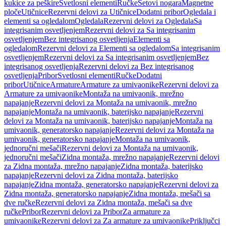
kukice za peškire
Svetlosni elementi
Ručke
Setovi nogara
Magnetne
ploče
Utičnice
Rezervni delovi za Utičnice
Dodatni pribor
Ogledala i
elementi sa ogledalom
Ogledala
Rezervni delovi za Ogledala
Sa
integrisanim osvetljenjem
Rezervni delovi za Sa integrisanim
osvetljenjem
Bez integrisanog osvetljenja
Elementi sa
ogledalom
Rezervni delovi za Elementi sa ogledalom
Sa integrisanim
osvetljenjem
Rezervni delovi za Sa integrisanim osvetljenjem
Bez
integrisanog osvetljenja
Rezervni delovi za Bez integrisanog
osvetljenja
Pribor
Svetlosni elementi
Ručke
Dodatni
pribor
Utičnice
Armature
Armature za umivaonike
Rezervni delovi za
Armature za umivaonike
Montaža na umivaonik, mrežno
napajanje
Rezervni delovi za Montaža na umivaonik, mrežno
napajanje
Montaža na umivaonik, baterijsko napajanje
Rezervni
delovi za Montaža na umivaonik, baterijsko napajanje
Montaža na
umivaonik, generatorsko napajanje
Rezervni delovi za Montaža na
umivaonik, generatorsko napajanje
Montaža na umivaonik,
jednoručni mešači
Rezervni delovi za Montaža na umivaonik,
jednoručni mešači
Zidna montaža, mrežno napajanje
Rezervni delovi
za Zidna montaža, mrežno napajanje
Zidna montaža, baterijsko
napajanje
Rezervni delovi za Zidna montaža, baterijsko
napajanje
Zidna montaža, generatorsko napajanje
Rezervni delovi za
Zidna montaža, generatorsko napajanje
Zidna montaža, mešači sa
dve ručke
Rezervni delovi za Zidna montaža, mešači sa dve
ručke
Pribor
Rezervni delovi za Pribor
Za armature za
umivaonike
Rezervni delovi za Za armature za umivaonike
Priključci