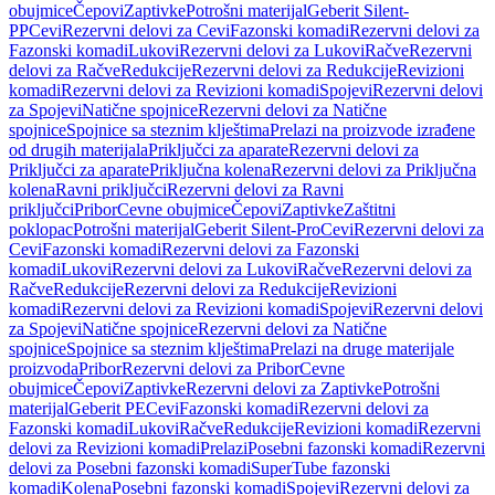
obujmice
Čepovi
Zaptivke
Potrošni materijal
Geberit Silent-
PP
Cevi
Rezervni delovi za Cevi
Fazonski komadi
Rezervni delovi za
Fazonski komadi
Lukovi
Rezervni delovi za Lukovi
Račve
Rezervni
delovi za Račve
Redukcije
Rezervni delovi za Redukcije
Revizioni
komadi
Rezervni delovi za Revizioni komadi
Spojevi
Rezervni delovi
za Spojevi
Natične spojnice
Rezervni delovi za Natične
spojnice
Spojnice sa steznim klještima
Prelazi na proizvode izrađene
od drugih materijala
Priključci za aparate
Rezervni delovi za
Priključci za aparate
Priključna kolena
Rezervni delovi za Priključna
kolena
Ravni priključci
Rezervni delovi za Ravni
priključci
Pribor
Cevne obujmice
Čepovi
Zaptivke
Zaštitni
poklopac
Potrošni materijal
Geberit Silent-Pro
Cevi
Rezervni delovi za
Cevi
Fazonski komadi
Rezervni delovi za Fazonski
komadi
Lukovi
Rezervni delovi za Lukovi
Račve
Rezervni delovi za
Račve
Redukcije
Rezervni delovi za Redukcije
Revizioni
komadi
Rezervni delovi za Revizioni komadi
Spojevi
Rezervni delovi
za Spojevi
Natične spojnice
Rezervni delovi za Natične
spojnice
Spojnice sa steznim klještima
Prelazi na druge materijale
proizvoda
Pribor
Rezervni delovi za Pribor
Cevne
obujmice
Čepovi
Zaptivke
Rezervni delovi za Zaptivke
Potrošni
materijal
Geberit PE
Cevi
Fazonski komadi
Rezervni delovi za
Fazonski komadi
Lukovi
Račve
Redukcije
Revizioni komadi
Rezervni
delovi za Revizioni komadi
Prelazi
Posebni fazonski komadi
Rezervni
delovi za Posebni fazonski komadi
SuperTube fazonski
komadi
Kolena
Posebni fazonski komadi
Spojevi
Rezervni delovi za