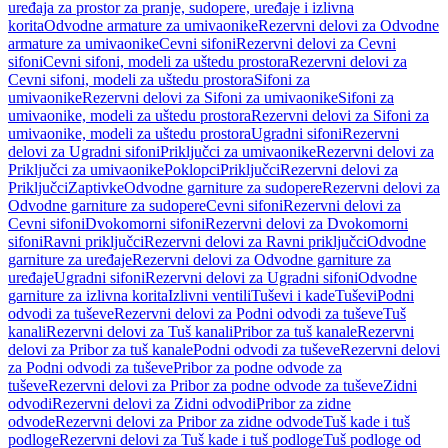
uređaja za prostor za pranje, sudopere, uređaje i izlivna
korita
Odvodne armature za umivaonike
Rezervni delovi za Odvodne
armature za umivaonike
Cevni sifoni
Rezervni delovi za Cevni
sifoni
Cevni sifoni, modeli za uštedu prostora
Rezervni delovi za
Cevni sifoni, modeli za uštedu prostora
Sifoni za
umivaonike
Rezervni delovi za Sifoni za umivaonike
Sifoni za
umivaonike, modeli za uštedu prostora
Rezervni delovi za Sifoni za
umivaonike, modeli za uštedu prostora
Ugradni sifoni
Rezervni
delovi za Ugradni sifoni
Priključci za umivaonike
Rezervni delovi za
Priključci za umivaonike
Poklopci
Priključci
Rezervni delovi za
Priključci
Zaptivke
Odvodne garniture za sudopere
Rezervni delovi za
Odvodne garniture za sudopere
Cevni sifoni
Rezervni delovi za
Cevni sifoni
Dvokomorni sifoni
Rezervni delovi za Dvokomorni
sifoni
Ravni priključci
Rezervni delovi za Ravni priključci
Odvodne
garniture za uređaje
Rezervni delovi za Odvodne garniture za
uređaje
Ugradni sifoni
Rezervni delovi za Ugradni sifoni
Odvodne
garniture za izlivna korita
Izlivni ventili
Tuševi i kade
Tuševi
Podni
odvodi za tuševe
Rezervni delovi za Podni odvodi za tuševe
Tuš
kanali
Rezervni delovi za Tuš kanali
Pribor za tuš kanale
Rezervni
delovi za Pribor za tuš kanale
Podni odvodi za tuševe
Rezervni delovi
za Podni odvodi za tuševe
Pribor za podne odvode za
tuševe
Rezervni delovi za Pribor za podne odvode za tuševe
Zidni
odvodi
Rezervni delovi za Zidni odvodi
Pribor za zidne
odvode
Rezervni delovi za Pribor za zidne odvode
Tuš kade i tuš
podloge
Rezervni delovi za Tuš kade i tuš podloge
Tuš podloge od