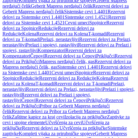
zaptivke
Kompleti vijaka za prirubničke spojeve
Geberit Mapress
nerđajući čelik
Geberit Mapress nerđajući čelik
Rezervni delovi za
Geberit Mapress nerđajući čelik
Sistemske cevi 1.4401
Rezervni
delovi za Sistemske cevi 1.4401
Sistemske cevi 1.4521
Rezervni
delovi za Sistemske cevi 1.4521
Cevni umeci
Spojnice
Rezervni
delovi za Spojnice
Redukcije
Rezervni delovi za
Redukcije
Kolena
Rezervni delovi za Kolena
T-komadi
Rezervni
delovi za T-komadi
Prelazi, nerastavljivi
Rezervni delovi za Prelazi,
nerastavljivi
Prelazi i spojevi, rastavljivi
Rezervni delovi za Prelazi i
spojevi, rastavljivi
Kompenzatori
Rezervni delovi za
Kompenzatori
Čepovi
Rezervni delovi za Čepovi
Priključci
Rezervni
delovi za Priključci
Mapress nerđajući čelik, gas
Rezervni delovi za
Mapress nerđajući čelik, gas
Sistemske cevi 1.4401
Rezervni delovi
za Sistemske cevi 1.4401
Cevni umeci
Spojnice
Rezervni delovi za
Spojnice
Redukcije
Rezervni delovi za Redukcije
Kolena
Rezervni
delovi za Kolena
T-komadi
Rezervni delovi za T-komadi
Prelazi,
nerastavljivi
Rezervni delovi za Prelazi, nerastavljivi
Prelazi i spojevi,
rastavljivi
Rezervni delovi za Prelazi i spojevi,
rastavljivi
Čepovi
Rezervni delovi za Čepovi
Priključci
Rezervni
delovi za Priključci
Pribor za Geberit Mapress nerđajući
čelik
Rezervni delovi za Pribor za Geberit Mapress nerđajući
čelik
Zaštitne kapice za kraj cevi
Izolacija za priključke
Zaptivke za
cevi i spojne elemente
Učvršćenja za cevi
Učvršćenja za
priključke
Rezervni delovi za Učvršćenja za priključke
Sistemske
zaptivke
Kompleti vijaka za prirubničke spojeve
Geberit Mapress