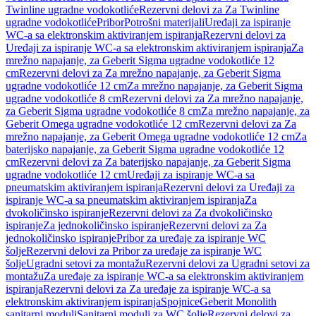
Twinline ugradne vodokotliće
Rezervni delovi za Za Twinline
ugradne vodokotliće
Pribor
Potrošni materijali
Uređaji za ispiranje
WC-a sa elektronskim aktiviranjem ispiranja
Rezervni delovi za
Uređaji za ispiranje WC-a sa elektronskim aktiviranjem ispiranja
Za
mrežno napajanje, za Geberit Sigma ugradne vodokotliće 12
cm
Rezervni delovi za Za mrežno napajanje, za Geberit Sigma
ugradne vodokotliće 12 cm
Za mrežno napajanje, za Geberit Sigma
ugradne vodokotliće 8 cm
Rezervni delovi za Za mrežno napajanje,
za Geberit Sigma ugradne vodokotliće 8 cm
Za mrežno napajanje, za
Geberit Omega ugradne vodokotliće 12 cm
Rezervni delovi za Za
mrežno napajanje, za Geberit Omega ugradne vodokotliće 12 cm
Za
baterijsko napajanje, za Geberit Sigma ugradne vodokotliće 12
cm
Rezervni delovi za Za baterijsko napajanje, za Geberit Sigma
ugradne vodokotliće 12 cm
Uređaji za ispiranje WC-a sa
pneumatskim aktiviranjem ispiranja
Rezervni delovi za Uređaji za
ispiranje WC-a sa pneumatskim aktiviranjem ispiranja
Za
dvokoličinsko ispiranje
Rezervni delovi za Za dvokoličinsko
ispiranje
Za jednokoličinsko ispiranje
Rezervni delovi za Za
jednokoličinsko ispiranje
Pribor za uređaje za ispiranje WC
šolje
Rezervni delovi za Pribor za uređaje za ispiranje WC
šolje
Ugradni setovi za montažu
Rezervni delovi za Ugradni setovi za
montažu
Za uređaje za ispiranje WC-a sa elektronskim aktiviranjem
ispiranja
Rezervni delovi za Za uređaje za ispiranje WC-a sa
elektronskim aktiviranjem ispiranja
Spojnice
Geberit Monolith
sanitarni moduli
Sanitarni moduli za WC šolje
Rezervni delovi za