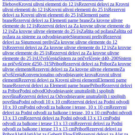
žljebove
Krovni ulivni elementi do 12 l/s
Rezervni delovi za Krovni
ulivni elementi do 12 l/s
Krovni ulivni elementi do 25 l/s
Rezervni
delovi za Krovni ulivni elementi do 25 l/s
Elementi parne
brane
Rezervni delovi za Elementi parne brane
Za krovne ulivne
elemente do 12 l/s
Rezervni delovi za Za krovne ulivne elemente do
12 l/s
Za krovne ulivne elemente do 25 l/s
Zaštita od požara
Zaštita od
požara za sisteme za odvodnjavanje
Sigurnosni prelivi
Rezervni
delovi za Sigurnosni prelivi
Za krovne ulivne elemente do 12
l/s
Rezervni delovi za Za krovne ulivne elemente do 12 l/s
Za krovne
ulivne elemente do 25 l/s
Rezervni delovi za Za krovne ulivne
elemente do 25 l/s
Učvršćenja
Sistem za pričvršćenje d40–200
Sistem
za pričvršćenje d250–315
Pribor
Rezervni delovi za Pribor
Za krovne
ulivne elemente
Rezervni delovi za Za krovne ulivne elemente
Za
učvršćenja
Konvencionalno odvodnjavanje krova
Krovni ulivni
elementi
Rezervni delovi za Krovni ulivni elementi
Elementi parne
brane
Rezervni delovi za Elementi parne brane
Pribor
Rezervni delovi
za Pribor
Podni odvod
Odvodnjavanje unutrašnjih i spoljnih
površina
Rezervni delovi za Odvodnjavanje unutrašnjih i spoljnih
površina
Podni odvodi 10 x 10 cm
Rezervni delovi za Podni odvodi
10 x 10 cm
Podni odvodi za balkone i terase, 10 x 10 cm
Rezervni
delovi za Podni odvodi za balkone i terase, 10 x 10 cm
Podni odvodi
13 x 13 cm
Rezervni delovi za Podni odvodi 13 x 13 cm
Podni
odvodi za balkone i terase 13 x 13 cm
Rezervni delovi za Podni
odvodi za balkone i terase 13 x 13 cm
Pribor
Rezervni delovi za
Pribor
Alati
Alati
Alat za Geberit FlowFit
Rezervni delovi za Alat za