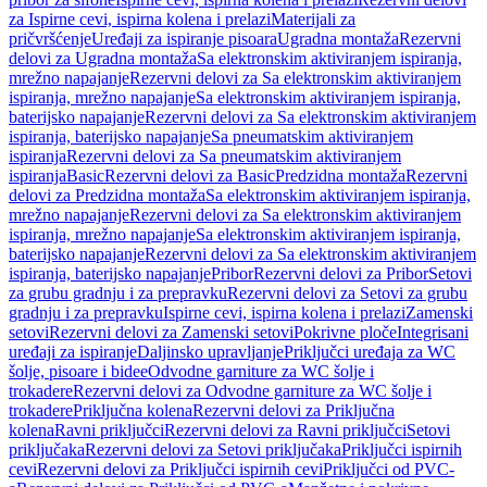
za Ispirne cevi, ispirna kolena i prelazi
Materijali za
pričvršćenje
Uređaji za ispiranje pisoara
Ugradna montaža
Rezervni
delovi za Ugradna montaža
Sa elektronskim aktiviranjem ispiranja,
mrežno napajanje
Rezervni delovi za Sa elektronskim aktiviranjem
ispiranja, mrežno napajanje
Sa elektronskim aktiviranjem ispiranja,
baterijsko napajanje
Rezervni delovi za Sa elektronskim aktiviranjem
ispiranja, baterijsko napajanje
Sa pneumatskim aktiviranjem
ispiranja
Rezervni delovi za Sa pneumatskim aktiviranjem
ispiranja
Basic
Rezervni delovi za Basic
Predzidna montaža
Rezervni
delovi za Predzidna montaža
Sa elektronskim aktiviranjem ispiranja,
mrežno napajanje
Rezervni delovi za Sa elektronskim aktiviranjem
ispiranja, mrežno napajanje
Sa elektronskim aktiviranjem ispiranja,
baterijsko napajanje
Rezervni delovi za Sa elektronskim aktiviranjem
ispiranja, baterijsko napajanje
Pribor
Rezervni delovi za Pribor
Setovi
za grubu gradnju i za prepravku
Rezervni delovi za Setovi za grubu
gradnju i za prepravku
Ispirne cevi, ispirna kolena i prelazi
Zamenski
setovi
Rezervni delovi za Zamenski setovi
Pokrivne ploče
Integrisani
uređaji za ispiranje
Daljinsko upravljanje
Priključci uređaja za WC
šolje, pisoare i bidee
Odvodne garniture za WC šolje i
trokadere
Rezervni delovi za Odvodne garniture za WC šolje i
trokadere
Priključna kolena
Rezervni delovi za Priključna
kolena
Ravni priključci
Rezervni delovi za Ravni priključci
Setovi
priključaka
Rezervni delovi za Setovi priključaka
Priključci ispirnih
cevi
Rezervni delovi za Priključci ispirnih cevi
Priključci od PVC-