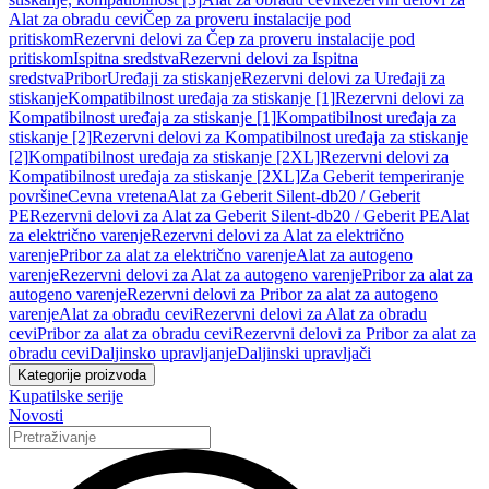
Alat za obradu cevi
Čep za proveru instalacije pod
pritiskom
Rezervni delovi za Čep za proveru instalacije pod
pritiskom
Ispitna sredstva
Rezervni delovi za Ispitna
sredstva
Pribor
Uređaji za stiskanje
Rezervni delovi za Uređaji za
stiskanje
Kompatibilnost uređaja za stiskanje [1]
Rezervni delovi za
Kompatibilnost uređaja za stiskanje [1]
Kompatibilnost uređaja za
stiskanje [2]
Rezervni delovi za Kompatibilnost uređaja za stiskanje
[2]
Kompatibilnost uređaja za stiskanje [2XL]
Rezervni delovi za
Kompatibilnost uređaja za stiskanje [2XL]
Za Geberit temperiranje
površine
Cevna vretena
Alat za Geberit Silent-db20 / Geberit
PE
Rezervni delovi za Alat za Geberit Silent-db20 / Geberit PE
Alat
za električno varenje
Rezervni delovi za Alat za električno
varenje
Pribor za alat za električno varenje
Alat za autogeno
varenje
Rezervni delovi za Alat za autogeno varenje
Pribor za alat za
autogeno varenje
Rezervni delovi za Pribor za alat za autogeno
varenje
Alat za obradu cevi
Rezervni delovi za Alat za obradu
cevi
Pribor za alat za obradu cevi
Rezervni delovi za Pribor za alat za
obradu cevi
Daljinsko upravljanje
Daljinski upravljači
Kategorije proizvoda
Kupatilske serije
Novosti