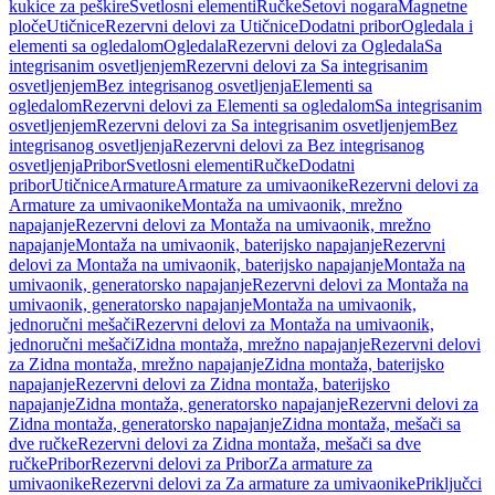
kukice za peškire
Svetlosni elementi
Ručke
Setovi nogara
Magnetne
ploče
Utičnice
Rezervni delovi za Utičnice
Dodatni pribor
Ogledala i
elementi sa ogledalom
Ogledala
Rezervni delovi za Ogledala
Sa
integrisanim osvetljenjem
Rezervni delovi za Sa integrisanim
osvetljenjem
Bez integrisanog osvetljenja
Elementi sa
ogledalom
Rezervni delovi za Elementi sa ogledalom
Sa integrisanim
osvetljenjem
Rezervni delovi za Sa integrisanim osvetljenjem
Bez
integrisanog osvetljenja
Rezervni delovi za Bez integrisanog
osvetljenja
Pribor
Svetlosni elementi
Ručke
Dodatni
pribor
Utičnice
Armature
Armature za umivaonike
Rezervni delovi za
Armature za umivaonike
Montaža na umivaonik, mrežno
napajanje
Rezervni delovi za Montaža na umivaonik, mrežno
napajanje
Montaža na umivaonik, baterijsko napajanje
Rezervni
delovi za Montaža na umivaonik, baterijsko napajanje
Montaža na
umivaonik, generatorsko napajanje
Rezervni delovi za Montaža na
umivaonik, generatorsko napajanje
Montaža na umivaonik,
jednoručni mešači
Rezervni delovi za Montaža na umivaonik,
jednoručni mešači
Zidna montaža, mrežno napajanje
Rezervni delovi
za Zidna montaža, mrežno napajanje
Zidna montaža, baterijsko
napajanje
Rezervni delovi za Zidna montaža, baterijsko
napajanje
Zidna montaža, generatorsko napajanje
Rezervni delovi za
Zidna montaža, generatorsko napajanje
Zidna montaža, mešači sa
dve ručke
Rezervni delovi za Zidna montaža, mešači sa dve
ručke
Pribor
Rezervni delovi za Pribor
Za armature za
umivaonike
Rezervni delovi za Za armature za umivaonike
Priključci