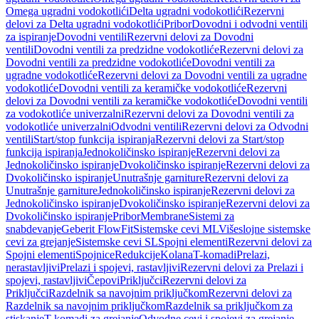
Omega ugradni vodokotlići
Delta ugradni vodokotlići
Rezervni
delovi za Delta ugradni vodokotlići
Pribor
Dovodni i odvodni ventili
za ispiranje
Dovodni ventili
Rezervni delovi za Dovodni
ventili
Dovodni ventili za predzidne vodokotliće
Rezervni delovi za
Dovodni ventili za predzidne vodokotliće
Dovodni ventili za
ugradne vodokotliće
Rezervni delovi za Dovodni ventili za ugradne
vodokotliće
Dovodni ventili za keramičke vodokotliće
Rezervni
delovi za Dovodni ventili za keramičke vodokotliće
Dovodni ventili
za vodokotliće univerzalni
Rezervni delovi za Dovodni ventili za
vodokotliće univerzalni
Odvodni ventili
Rezervni delovi za Odvodni
ventili
Start/stop funkcija ispiranja
Rezervni delovi za Start/stop
funkcija ispiranja
Jednokoličinsko ispiranje
Rezervni delovi za
Jednokoličinsko ispiranje
Dvokoličinsko ispiranje
Rezervni delovi za
Dvokoličinsko ispiranje
Unutrašnje garniture
Rezervni delovi za
Unutrašnje garniture
Jednokoličinsko ispiranje
Rezervni delovi za
Jednokoličinsko ispiranje
Dvokoličinsko ispiranje
Rezervni delovi za
Dvokoličinsko ispiranje
Pribor
Membrane
Sistemi za
snabdevanje
Geberit FlowFit
Sistemske cevi ML
Višeslojne sistemske
cevi za grejanje
Sistemske cevi SL
Spojni elementi
Rezervni delovi za
Spojni elementi
Spojnice
Redukcije
Kolana
T-komadi
Prelazi,
nerastavljivi
Prelazi i spojevi, rastavljivi
Rezervni delovi za Prelazi i
spojevi, rastavljivi
Čepovi
Priključci
Rezervni delovi za
Priključci
Razdelnik sa navojnim priključkom
Rezervni delovi za
Razdelnik sa navojnim priključkom
Razdelnik sa priključkom za
stiskanje
T-komadi za grejanje
Odvodne cevi i spojevi za grejanje,