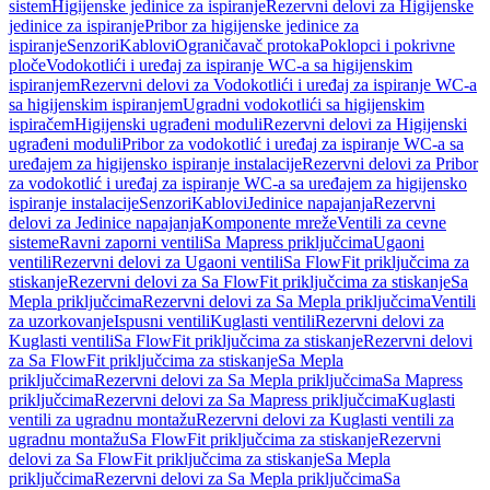
sistem
Higijenske jedinice za ispiranje
Rezervni delovi za Higijenske
jedinice za ispiranje
Pribor za higijenske jedinice za
ispiranje
Senzori
Kablovi
Ograničavač protoka
Poklopci i pokrivne
ploče
Vodokotlići i uređaj za ispiranje WC-a sa higijenskim
ispiranjem
Rezervni delovi za Vodokotlići i uređaj za ispiranje WC-a
sa higijenskim ispiranjem
Ugradni vodokotlići sa higijenskim
ispiračem
Higijenski ugrađeni moduli
Rezervni delovi za Higijenski
ugrađeni moduli
Pribor za vodokotlić i uređaj za ispiranje WC-a sa
uređajem za higijensko ispiranje instalacije
Rezervni delovi za Pribor
za vodokotlić i uređaj za ispiranje WC-a sa uređajem za higijensko
ispiranje instalacije
Senzori
Kablovi
Jedinice napajanja
Rezervni
delovi za Jedinice napajanja
Komponente mreže
Ventili za cevne
sisteme
Ravni zaporni ventili
Sa Mapress priključcima
Ugaoni
ventili
Rezervni delovi za Ugaoni ventili
Sa FlowFit priključcima za
stiskanje
Rezervni delovi za Sa FlowFit priključcima za stiskanje
Sa
Mepla priključcima
Rezervni delovi za Sa Mepla priključcima
Ventili
za uzorkovanje
Ispusni ventili
Kuglasti ventili
Rezervni delovi za
Kuglasti ventili
Sa FlowFit priključcima za stiskanje
Rezervni delovi
za Sa FlowFit priključcima za stiskanje
Sa Mepla
priključcima
Rezervni delovi za Sa Mepla priključcima
Sa Mapress
priključcima
Rezervni delovi za Sa Mapress priključcima
Kuglasti
ventili za ugradnu montažu
Rezervni delovi za Kuglasti ventili za
ugradnu montažu
Sa FlowFit priključcima za stiskanje
Rezervni
delovi za Sa FlowFit priključcima za stiskanje
Sa Mepla
priključcima
Rezervni delovi za Sa Mepla priključcima
Sa