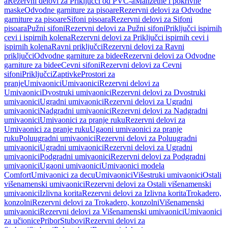
a
Rezervni delovi za Priključci od PVC-a
Manžetne i pokrivne
maske
Odvodne garniture za pisoare
Rezervni delovi za Odvodne
garniture za pisoare
Sifoni pisoara
Rezervni delovi za Sifoni
pisoara
Pužni sifoni
Rezervni delovi za Pužni sifoni
Priključci ispirnih
cevi i ispirnih kolena
Rezervni delovi za Priključci ispirnih cevi i
ispirnih kolena
Ravni priključci
Rezervni delovi za Ravni
priključci
Odvodne garniture za bidee
Rezervni delovi za Odvodne
garniture za bidee
Cevni sifoni
Rezervni delovi za Cevni
sifoni
Priključci
Zaptivke
Prostori za
pranje
Umivaonici
Umivaonici
Rezervni delovi za
Umivaonici
Dvostruki umivaonici
Rezervni delovi za Dvostruki
umivaonici
Ugradni umivaonici
Rezervni delovi za Ugradni
umivaonici
Nadgradni umivaonici
Rezervni delovi za Nadgradni
umivaonici
Umivaonici za pranje ruku
Rezervni delovi za
Umivaonici za pranje ruku
Ugaoni umivaonici za pranje
ruku
Poluugradni umivaonici
Rezervni delovi za Poluugradni
umivaonici
Ugradni umivaonici
Rezervni delovi za Ugradni
umivaonici
Podgradni umivaonici
Rezervni delovi za Podgradni
umivaonici
Ugaoni umivaonici
Umivaonici modela
Comfort
Umivaonici za decu
Umivaonici
Višestruki umivaonici
Ostali
višenamenski umivaonici
Rezervni delovi za Ostali višenamenski
umivaonici
Izlivna korita
Rezervni delovi za Izlivna korita
Trokadero,
konzolni
Rezervni delovi za Trokadero, konzolni
Višenamenski
umivaonici
Rezervni delovi za Višenamenski umivaonici
Umivaonici
za učionice
Pribor
Stubovi
Rezervni delovi za