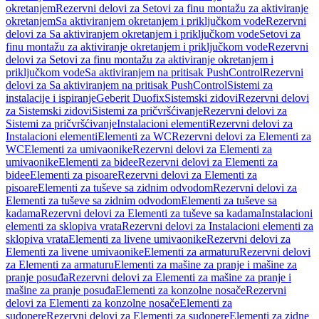
okretanjem
Rezervni delovi za Setovi za finu montažu za aktiviranje
okretanjem
Sa aktiviranjem okretanjem i priključkom vode
Rezervni
delovi za Sa aktiviranjem okretanjem i priključkom vode
Setovi za
finu montažu za aktiviranje okretanjem i priključkom vode
Rezervni
delovi za Setovi za finu montažu za aktiviranje okretanjem i
priključkom vode
Sa aktiviranjem na pritisak PushControl
Rezervni
delovi za Sa aktiviranjem na pritisak PushControl
Sistemi za
instalacije i ispiranje
Geberit Duofix
Sistemski zidovi
Rezervni delovi
za Sistemski zidovi
Sistemi za pričvršćivanje
Rezervni delovi za
Sistemi za pričvršćivanje
Instalacioni elementi
Rezervni delovi za
Instalacioni elementi
Elementi za WC
Rezervni delovi za Elementi za
WC
Elementi za umivaonike
Rezervni delovi za Elementi za
umivaonike
Elementi za bidee
Rezervni delovi za Elementi za
bidee
Elementi za pisoare
Rezervni delovi za Elementi za
pisoare
Elementi za tuševe sa zidnim odvodom
Rezervni delovi za
Elementi za tuševe sa zidnim odvodom
Elementi za tuševe sa
kadama
Rezervni delovi za Elementi za tuševe sa kadama
Instalacioni
elementi za sklopiva vrata
Rezervni delovi za Instalacioni elementi za
sklopiva vrata
Elementi za livene umivaonike
Rezervni delovi za
Elementi za livene umivaonike
Elementi za armaturu
Rezervni delovi
za Elementi za armaturu
Elementi za mašine za pranje i mašine za
pranje posuđa
Rezervni delovi za Elementi za mašine za pranje i
mašine za pranje posuđa
Elementi za konzolne nosače
Rezervni
delovi za Elementi za konzolne nosače
Elementi za
sudopere
Rezervni delovi za Elementi za sudopere
Elementi za zidne