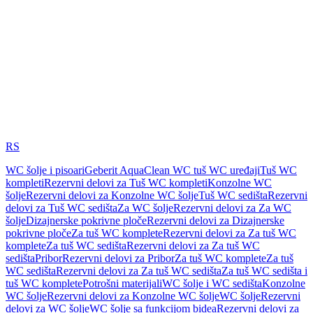
RS
WC šolje i pisoari
Geberit AquaClean WC tuš WC uređaji
Tuš WC
kompleti
Rezervni delovi za Tuš WC kompleti
Konzolne WC
šolje
Rezervni delovi za Konzolne WC šolje
Tuš WC sedišta
Rezervni
delovi za Tuš WC sedišta
Za WC šolje
Rezervni delovi za Za WC
šolje
Dizajnerske pokrivne ploče
Rezervni delovi za Dizajnerske
pokrivne ploče
Za tuš WC komplete
Rezervni delovi za Za tuš WC
komplete
Za tuš WC sedišta
Rezervni delovi za Za tuš WC
sedišta
Pribor
Rezervni delovi za Pribor
Za tuš WC komplete
Za tuš
WC sedišta
Rezervni delovi za Za tuš WC sedišta
Za tuš WC sedišta i
tuš WC komplete
Potrošni materijali
WC šolje i WC sedišta
Konzolne
WC šolje
Rezervni delovi za Konzolne WC šolje
WC šolje
Rezervni
delovi za WC šolje
WC šolje sa funkcijom bidea
Rezervni delovi za