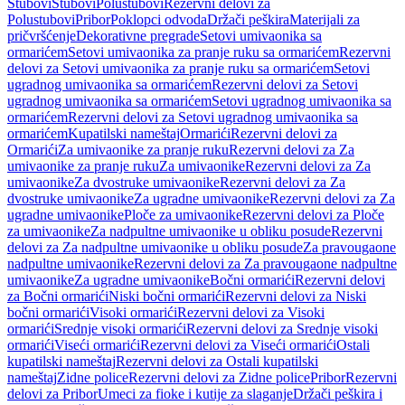
Stubovi
Stubovi
Polustubovi
Rezervni delovi za
Polustubovi
Pribor
Poklopci odvoda
Držači peškira
Materijali za
pričvršćenje
Dekorativne pregrade
Setovi umivaonika sa
ormarićem
Setovi umivaonika za pranje ruku sa ormarićem
Rezervni
delovi za Setovi umivaonika za pranje ruku sa ormarićem
Setovi
ugradnog umivaonika sa ormarićem
Rezervni delovi za Setovi
ugradnog umivaonika sa ormarićem
Setovi ugradnog umivaonika sa
ormarićem
Rezervni delovi za Setovi ugradnog umivaonika sa
ormarićem
Kupatilski nameštaj
Ormarići
Rezervni delovi za
Ormarići
Za umivaonike za pranje ruku
Rezervni delovi za Za
umivaonike za pranje ruku
Za umivaonike
Rezervni delovi za Za
umivaonike
Za dvostruke umivaonike
Rezervni delovi za Za
dvostruke umivaonike
Za ugradne umivaonike
Rezervni delovi za Za
ugradne umivaonike
Ploče za umivaonike
Rezervni delovi za Ploče
za umivaonike
Za nadpultne umivaonike u obliku posude
Rezervni
delovi za Za nadpultne umivaonike u obliku posude
Za pravougaone
nadpultne umivaonike
Rezervni delovi za Za pravougaone nadpultne
umivaonike
Za ugradne umivaonike
Bočni ormarići
Rezervni delovi
za Bočni ormarići
Niski bočni ormarići
Rezervni delovi za Niski
bočni ormarići
Visoki ormarići
Rezervni delovi za Visoki
ormarići
Srednje visoki ormarići
Rezervni delovi za Srednje visoki
ormarići
Viseći ormarići
Rezervni delovi za Viseći ormarići
Ostali
kupatilski nameštaj
Rezervni delovi za Ostali kupatilski
nameštaj
Zidne police
Rezervni delovi za Zidne police
Pribor
Rezervni
delovi za Pribor
Umeci za fioke i kutije za slaganje
Držači peškira i