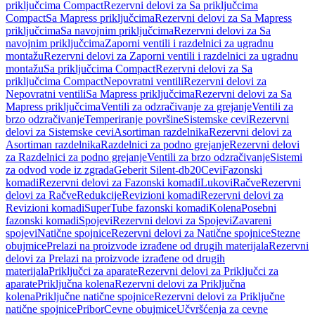
priključcima Compact
Rezervni delovi za Sa priključcima
Compact
Sa Mapress priključcima
Rezervni delovi za Sa Mapress
priključcima
Sa navojnim priključcima
Rezervni delovi za Sa
navojnim priključcima
Zaporni ventili i razdelnici za ugradnu
montažu
Rezervni delovi za Zaporni ventili i razdelnici za ugradnu
montažu
Sa priključcima Compact
Rezervni delovi za Sa
priključcima Compact
Nepovratni ventili
Rezervni delovi za
Nepovratni ventili
Sa Mapress priključcima
Rezervni delovi za Sa
Mapress priključcima
Ventili za odzračivanje za grejanje
Ventili za
brzo odzračivanje
Temperiranje površine
Sistemske cevi
Rezervni
delovi za Sistemske cevi
Asortiman razdelnika
Rezervni delovi za
Asortiman razdelnika
Razdelnici za podno grejanje
Rezervni delovi
za Razdelnici za podno grejanje
Ventili za brzo odzračivanje
Sistemi
za odvod vode iz zgrada
Geberit Silent-db20
Cevi
Fazonski
komadi
Rezervni delovi za Fazonski komadi
Lukovi
Račve
Rezervni
delovi za Račve
Redukcije
Revizioni komadi
Rezervni delovi za
Revizioni komadi
SuperTube fazonski komadi
Kolena
Posebni
fazonski komadi
Spojevi
Rezervni delovi za Spojevi
Zavareni
spojevi
Natične spojnice
Rezervni delovi za Natične spojnice
Stezne
obujmice
Prelazi na proizvode izrađene od drugih materijala
Rezervni
delovi za Prelazi na proizvode izrađene od drugih
materijala
Priključci za aparate
Rezervni delovi za Priključci za
aparate
Priključna kolena
Rezervni delovi za Priključna
kolena
Priključne natične spojnice
Rezervni delovi za Priključne
natične spojnice
Pribor
Cevne obujmice
Učvršćenja za cevne