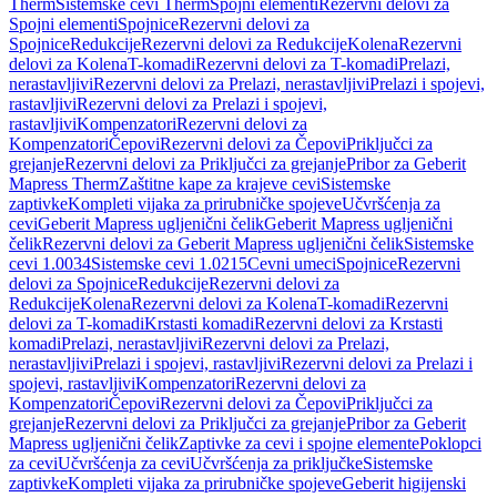
Therm
Sistemske cevi Therm
Spojni elementi
Rezervni delovi za
Spojni elementi
Spojnice
Rezervni delovi za
Spojnice
Redukcije
Rezervni delovi za Redukcije
Kolena
Rezervni
delovi za Kolena
T-komadi
Rezervni delovi za T-komadi
Prelazi,
nerastavljivi
Rezervni delovi za Prelazi, nerastavljivi
Prelazi i spojevi,
rastavljivi
Rezervni delovi za Prelazi i spojevi,
rastavljivi
Kompenzatori
Rezervni delovi za
Kompenzatori
Čepovi
Rezervni delovi za Čepovi
Priključci za
grejanje
Rezervni delovi za Priključci za grejanje
Pribor za Geberit
Mapress Therm
Zaštitne kape za krajeve cevi
Sistemske
zaptivke
Kompleti vijaka za prirubničke spojeve
Učvršćenja za
cevi
Geberit Mapress ugljenični čelik
Geberit Mapress ugljenični
čelik
Rezervni delovi za Geberit Mapress ugljenični čelik
Sistemske
cevi 1.0034
Sistemske cevi 1.0215
Cevni umeci
Spojnice
Rezervni
delovi za Spojnice
Redukcije
Rezervni delovi za
Redukcije
Kolena
Rezervni delovi za Kolena
T-komadi
Rezervni
delovi za T-komadi
Krstasti komadi
Rezervni delovi za Krstasti
komadi
Prelazi, nerastavljivi
Rezervni delovi za Prelazi,
nerastavljivi
Prelazi i spojevi, rastavljivi
Rezervni delovi za Prelazi i
spojevi, rastavljivi
Kompenzatori
Rezervni delovi za
Kompenzatori
Čepovi
Rezervni delovi za Čepovi
Priključci za
grejanje
Rezervni delovi za Priključci za grejanje
Pribor za Geberit
Mapress ugljenični čelik
Zaptivke za cevi i spojne elemente
Poklopci
za cevi
Učvršćenja za cevi
Učvršćenja za priključke
Sistemske
zaptivke
Kompleti vijaka za prirubničke spojeve
Geberit higijenski