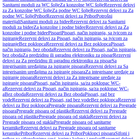
Sanitarni moduli za WC šolje
Za konzolne WC šolje
Rezervni delovi
za Za konzolne WC šolje
Za podne WC šolje
Rezervni delovi za Za
podne WC šolje
Pribor
Rezervni delovi za Pribor
Potrošni
materijali
Sanitarni moduli za bidee
Rezervni delovi za Sanitarni
moduli za bidee
Za konzolne i podne bidee
Rezervni delovi za Za
konzolne i podne bidee
Pisoari
Pisoari, način ispiranja, sa ivicom za
ispiranje
Rezervni delovi za Pisoari, način ispiranja, sa ivicom za
ispiranje
Bez poklopca
Rezervni delovi za Bez poklopca
Pisoari,
način ispiranja, bez oboda
Rezervni delovi za Pisoari, način ispiranja,
bez oboda
Za predzidnu ili ugradnu elektroniku za pisoar
Rezervni
delovi za Za predzidnu ili ugradnu elektroniku za pisoar
Sa
integrisanim uređajima za ispiranje pisoara
Rezervni delovi za Sa
integrisanim uređajima za ispiranje pisoara
Za integrisane uređaje za
ispiranje pisoara
Rezervni delovi za Za integrisane uređaje za
ispiranje pisoara
Pisoari, način ispiranja, sa/za poklopac WC-
a
Rezervni delovi za Pisoari, način ispiranja, sa/za poklopac WC-
a
Bez oboda
Rezervni delovi za Bez oboda
Pisoari, rad bez
vode
Rezervni delovi za Pisoari, rad bez vode
Bez poklopca
Rezervni
delovi za Bez poklopca
Pregrade pisoara
Rezervni delovi za Pregrade
pisoara
Pregrade pisoara od plastike
Rezervni delovi za Pregrade
pisoara od plastike
Pregrade pisoara od stakla
Rezervni delovi za
Pregrade pisoara od stakla
Pregrade pisoara od sanitarne
keramike
Rezervni delovi za Pregrade pisoara od sanitarne
keramike
Pribor
Rezervni delovi za Pribor
Poklopci pisoara
Sifoni i
pribor za sifone
Ispirne cevi, ispirna kolena i prelazi
Rezervni delovi