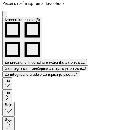
Pisoari, način ispiranja, bez oboda
Izabrati kategorije (3)
Za predzidnu ili ugradnu elektroniku za pisoar
11
Sa integrisanim uređajima za ispiranje pisoara
10
Za integrisane uređaje za ispiranje pisoara
4
Tip
Tip
Boja
Boja