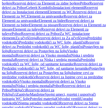
bojlere
Rezervni delovi za Elementi za zidne bojlere
Pribor
Rezervni
delovi za Pribor
Geberit Kombifix
Instalacioni elementi
Rezervni
delovi za Instalacioni elementi
Elementi za WC
Rezervni delovi za
Elementi za WC
Elementi za umivaonike
Rezervni delovi za
Elementi za umivaonike
Elementi za bidee
Rezervni delovi za
Elementi za bidee
Elementi za pisoare
Rezervni delovi za Elementi za
pisoare
Elementi za tuševe
Rezervni delovi za Elementi za
tuševe
Pribor
Rezervni delovi za Pribor
Za WC instalacione
elemente
Za učvršćenja
Rezervni delovi za Za učvršćenja
Predzidni
vodokotlići
Predzidni vodokotlići za WC šolje, plastični
Rezervni
delovi za Predzidni vodokotlići za WC šolje, plastični
Postavljen na
šolju
Rezervni delovi za Postavljen na šolju
Visoko
montažni
Rezervni delovi za Visoko montažni
Niska i srednja
montaža
Rezervni delovi za Niska i srednja montaža
Predzidni
vodokotlići za WC šolje, od sanitarne keramike
Rezervni delovi za
Predzidni vodokotlići za WC šolje, od sanitarne keramike
Postavljen
na šolju
Rezervni delovi za Postavljen na šolju
Ispirne cevi za
predzidne vodokotliće
Rezervni delovi za Ispirne cevi za predzidne
vodokotliće
Visoko montažni
Rezervni delovi za Visoko
montažni
Niska i srednja montaža
Pribor
Rezervni delovi za
Pribor
Priključci
Rezervni delovi za
Priključci
Zaptivke
Manžetne
Spojni umeci, rozetni i usporivači
ispiranja WC šolje
Potrošni materijal
Odvodni ventili
Ugradni
vodokotlići
Sigma ugradni vodokotlići
Rezervni delovi za Sigma
ugradni vodokotlići
Omega ugradni vodokotlići
Rezervni delovi za