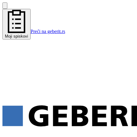
Preći na geberit.rs
Moji spiskovi