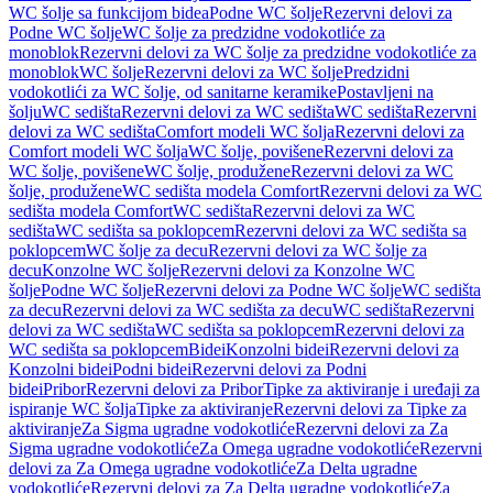
WC šolje sa funkcijom bidea
Podne WC šolje
Rezervni delovi za
Podne WC šolje
WC šolje za predzidne vodokotliće za
monoblok
Rezervni delovi za WC šolje za predzidne vodokotliće za
monoblok
WC šolje
Rezervni delovi za WC šolje
Predzidni
vodokotlići za WC šolje, od sanitarne keramike
Postavljeni na
šolju
WC sedišta
Rezervni delovi za WC sedišta
WC sedišta
Rezervni
delovi za WC sedišta
Comfort modeli WC šolja
Rezervni delovi za
Comfort modeli WC šolja
WC šolje, povišene
Rezervni delovi za
WC šolje, povišene
WC šolje, produžene
Rezervni delovi za WC
šolje, produžene
WC sedišta modela Comfort
Rezervni delovi za WC
sedišta modela Comfort
WC sedišta
Rezervni delovi za WC
sedišta
WC sedišta sa poklopcem
Rezervni delovi za WC sedišta sa
poklopcem
WC šolje za decu
Rezervni delovi za WC šolje za
decu
Konzolne WC šolje
Rezervni delovi za Konzolne WC
šolje
Podne WC šolje
Rezervni delovi za Podne WC šolje
WC sedišta
za decu
Rezervni delovi za WC sedišta za decu
WC sedišta
Rezervni
delovi za WC sedišta
WC sedišta sa poklopcem
Rezervni delovi za
WC sedišta sa poklopcem
Bidei
Konzolni bidei
Rezervni delovi za
Konzolni bidei
Podni bidei
Rezervni delovi za Podni
bidei
Pribor
Rezervni delovi za Pribor
Tipke za aktiviranje i uređaji za
ispiranje WC šolja
Tipke za aktiviranje
Rezervni delovi za Tipke za
aktiviranje
Za Sigma ugradne vodokotliće
Rezervni delovi za Za
Sigma ugradne vodokotliće
Za Omega ugradne vodokotliće
Rezervni
delovi za Za Omega ugradne vodokotliće
Za Delta ugradne
vodokotliće
Rezervni delovi za Za Delta ugradne vodokotliće
Za