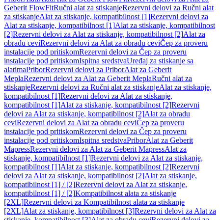
Geberit FlowFit
Ručni alat za stiskanje
Rezervni delovi za Ručni alat
za stiskanje
Alat za stiskanje, kompatibilnost [1]
Rezervni delovi za
Alat za stiskanje, kompatibilnost [1]
Alat za stiskanje, kompatibilnost
[2]
Rezervni delovi za Alat za stiskanje, kompatibilnost [2]
Alat za
obradu cevi
Rezervni delovi za Alat za obradu cevi
Čep za proveru
instalacije pod pritiskom
Rezervni delovi za Čep za proveru
instalacije pod pritiskom
Ispitna sredstva
Uređaj za stiskanje sa
alatima
Pribor
Rezervni delovi za Pribor
Alat za Geberit
Mepla
Rezervni delovi za Alat za Geberit Mepla
Ručni alat za
stiskanje
Rezervni delovi za Ručni alat za stiskanje
Alat za stiskanje,
kompatibilnost [1]
Rezervni delovi za Alat za stiskanje,
kompatibilnost [1]
Alat za stiskanje, kompatibilnost [2]
Rezervni
delovi za Alat za stiskanje, kompatibilnost [2]
Alat za obradu
cevi
Rezervni delovi za Alat za obradu cevi
Čep za proveru
instalacije pod pritiskom
Rezervni delovi za Čep za proveru
instalacije pod pritiskom
Ispitna sredstva
Pribor
Alat za Geberit
Mapress
Rezervni delovi za Alat za Geberit Mapress
Alat za
stiskanje, kompatibilnost [1]
Rezervni delovi za Alat za stiskanje,
kompatibilnost [1]
Alat za stiskanje, kompatibilnost [2]
Rezervni
delovi za Alat za stiskanje, kompatibilnost [2]
Alat za stiskanje,
kompatibilnost [1] / [2]
Rezervni delovi za Alat za stiskanje,
kompatibilnost [1] / [2]
Kompatibilnost alata za stiskanje
[2XL]
Rezervni delovi za Kompatibilnost alata za stiskanje
[2XL]
Alat za stiskanje, kompatibilnost [3]
Rezervni delovi za Alat za
stiskanje, kompatibilnost [3]
Alat za obradu cevi
Rezervni delovi za