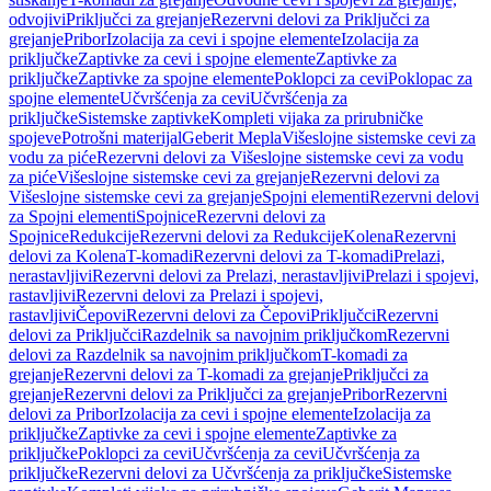
odvojivi
Priključci za grejanje
Rezervni delovi za Priključci za
grejanje
Pribor
Izolacija za cevi i spojne elemente
Izolacija za
priključke
Zaptivke za cevi i spojne elemente
Zaptivke za
priključke
Zaptivke za spojne elemente
Poklopci za cevi
Poklopac za
spojne elemente
Učvršćenja za cevi
Učvršćenja za
priključke
Sistemske zaptivke
Kompleti vijaka za prirubničke
spojeve
Potrošni materijal
Geberit Mepla
Višeslojne sistemske cevi za
vodu za piće
Rezervni delovi za Višeslojne sistemske cevi za vodu
za piće
Višeslojne sistemske cevi za grejanje
Rezervni delovi za
Višeslojne sistemske cevi za grejanje
Spojni elementi
Rezervni delovi
za Spojni elementi
Spojnice
Rezervni delovi za
Spojnice
Redukcije
Rezervni delovi za Redukcije
Kolena
Rezervni
delovi za Kolena
T-komadi
Rezervni delovi za T-komadi
Prelazi,
nerastavljivi
Rezervni delovi za Prelazi, nerastavljivi
Prelazi i spojevi,
rastavljivi
Rezervni delovi za Prelazi i spojevi,
rastavljivi
Čepovi
Rezervni delovi za Čepovi
Priključci
Rezervni
delovi za Priključci
Razdelnik sa navojnim priključkom
Rezervni
delovi za Razdelnik sa navojnim priključkom
T-komadi za
grejanje
Rezervni delovi za T-komadi za grejanje
Priključci za
grejanje
Rezervni delovi za Priključci za grejanje
Pribor
Rezervni
delovi za Pribor
Izolacija za cevi i spojne elemente
Izolacija za
priključke
Zaptivke za cevi i spojne elemente
Zaptivke za
priključke
Poklopci za cevi
Učvršćenja za cevi
Učvršćenja za
priključke
Rezervni delovi za Učvršćenja za priključke
Sistemske