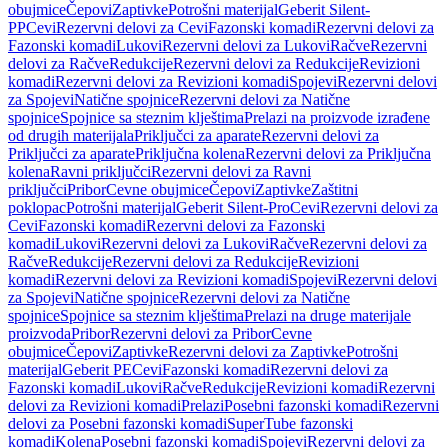
obujmice
Čepovi
Zaptivke
Potrošni materijal
Geberit Silent-
PP
Cevi
Rezervni delovi za Cevi
Fazonski komadi
Rezervni delovi za
Fazonski komadi
Lukovi
Rezervni delovi za Lukovi
Račve
Rezervni
delovi za Račve
Redukcije
Rezervni delovi za Redukcije
Revizioni
komadi
Rezervni delovi za Revizioni komadi
Spojevi
Rezervni delovi
za Spojevi
Natične spojnice
Rezervni delovi za Natične
spojnice
Spojnice sa steznim klještima
Prelazi na proizvode izrađene
od drugih materijala
Priključci za aparate
Rezervni delovi za
Priključci za aparate
Priključna kolena
Rezervni delovi za Priključna
kolena
Ravni priključci
Rezervni delovi za Ravni
priključci
Pribor
Cevne obujmice
Čepovi
Zaptivke
Zaštitni
poklopac
Potrošni materijal
Geberit Silent-Pro
Cevi
Rezervni delovi za
Cevi
Fazonski komadi
Rezervni delovi za Fazonski
komadi
Lukovi
Rezervni delovi za Lukovi
Račve
Rezervni delovi za
Račve
Redukcije
Rezervni delovi za Redukcije
Revizioni
komadi
Rezervni delovi za Revizioni komadi
Spojevi
Rezervni delovi
za Spojevi
Natične spojnice
Rezervni delovi za Natične
spojnice
Spojnice sa steznim klještima
Prelazi na druge materijale
proizvoda
Pribor
Rezervni delovi za Pribor
Cevne
obujmice
Čepovi
Zaptivke
Rezervni delovi za Zaptivke
Potrošni
materijal
Geberit PE
Cevi
Fazonski komadi
Rezervni delovi za
Fazonski komadi
Lukovi
Račve
Redukcije
Revizioni komadi
Rezervni
delovi za Revizioni komadi
Prelazi
Posebni fazonski komadi
Rezervni
delovi za Posebni fazonski komadi
SuperTube fazonski
komadi
Kolena
Posebni fazonski komadi
Spojevi
Rezervni delovi za