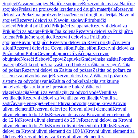
Spojevi
Zavareni spojevi
Natične spojnice
Rezervni delovi za Natične
spojnice
Prelazi na proizvode izrađene od drugih materijala
Rezervni
delovi za Prelazi na proizvode izrađene od drugih materijala
Navojni
spojevi
Rezervni delovi za Navojni spojevi
Prirubnički
spojevi
Prirubni priključci
Priključci za aparate
Rezervni delovi za
Priključci za aparate
Priključna kolena
Rezervni delovi za Priključna
kolena
Priključne spojnice
Rezervni delovi za Priključne
spojnice
Ravni priključci
Rezervni delovi za Ravni priključci
Cevni
sifoni
Rezervni delovi za Cevni sifoni
Pužni sifoni
Rezervni delovi za
Pužni sifoni
Pribor
Cevne obujmice
Učvršćenja za cevne
obujmice
Noseći žlebovi
Čepovi
Zaptivke
Građevinska zaštita
Potrošni
materijal
Zaštita od požara, zaštita od buke i zaštita od vlage
Zaštita
od požara
Rezervni delovi za Zaštita od požara
Zaštita od požara za
sisteme za odvodnjavanje
Rezervni delovi za Zaštita od požara za
sisteme za odvodnjavanje
Zaštita od buke
Izolacija strukturne
buke
Izolacija strukturne i prostorne buke
Zaštita od
vlage
Izolacija
Ventili za ventilaciju za odvod vode
Ventili za
ventilaciju
Rezervni delovi za Ventili za ventilaciju
Ventili za
zadržavanje energije
Geberit Pluvia odvodnjavanje krova
Krovni
ulivni elementi
Rezervni delovi za Krovni ulivni elementi
Krovni
ulivni elementi do 12 l/s
Rezervni delovi za Krovni ulivni elementi
do 12 l/s
Krovni ulivni elementi do 25 l/s
Rezervni delovi za Krovni
ulivni elementi do 25 l/s
Krovni ulivni elementi do 100 l/s
Rezervni
delovi za Krovni ulivni elementi do 100 l/s
Krovni ulivni elementi za
žljebove
Rezervni delovi za Krovni ulivni elementi za