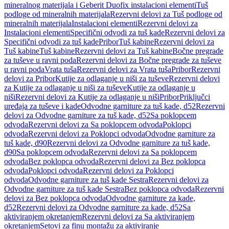
mineralnog materijala i Geberit Duofix instalacioni elementi
Tuš
podloge od mineralnih materijala
Rezervni delovi za Tuš podloge od
mineralnih materijala
Instalacioni elementi
Rezervni delovi za
Instalacioni elementi
Specifični odvodi za tuš kade
Rezervni delovi za
Specifični odvodi za tuš kade
Pribor
Tuš kabine
Rezervni delovi za
Tuš kabine
Tuš kabine
Rezervni delovi za Tuš kabine
Bočne pregrade
za tuševe u ravni poda
Rezervni delovi za Bočne pregrade za tuševe
u ravni poda
Vrata tuša
Rezervni delovi za Vrata tuša
Pribor
Rezervni
delovi za Pribor
Kutije za odlaganje u niši za tuševe
Rezervni delovi
za Kutije za odlaganje u niši za tuševe
Kutije za odlaganje u
niši
Rezervni delovi za Kutije za odlaganje u niši
Pribor
Priključci
uređaja za tuševe i kade
Odvodne garniture za tuš kade, d52
Rezervni
delovi za Odvodne garniture za tuš kade, d52
Sa poklopcem
odvoda
Rezervni delovi za Sa poklopcem odvoda
Poklopci
odvoda
Rezervni delovi za Poklopci odvoda
Odvodne garniture za
tuš kade, d90
Rezervni delovi za Odvodne garniture za tuš kade,
d90
Sa poklopcem odvoda
Rezervni delovi za Sa poklopcem
odvoda
Bez poklopca odvoda
Rezervni delovi za Bez poklopca
odvoda
Poklopci odvoda
Rezervni delovi za Poklopci
odvoda
Odvodne garniture za tuš kade Sestra
Rezervni delovi za
Odvodne garniture za tuš kade Sestra
Bez poklopca odvoda
Rezervni
delovi za Bez poklopca odvoda
Odvodne garniture za kade,
d52
Rezervni delovi za Odvodne garniture za kade, d52
Sa
aktiviranjem okretanjem
Rezervni delovi za Sa aktiviranjem
okretanjem
Setovi za finu montažu za aktiviranje