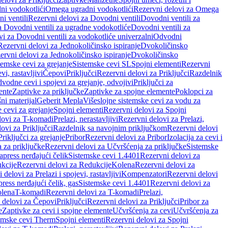
ni vodokotlići
Omega ugradni vodokotlići
Rezervni delovi za Omega
i ventili
Rezervni delovi za Dovodni ventili
Dovodni ventili za
a Dovodni ventili za ugradne vodokotliće
Dovodni ventili za
i za Dovodni ventili za vodokotliće univerzalni
Odvodni
Rezervni delovi za Jednokoličinsko ispiranje
Dvokoličinsko
ervni delovi za Jednokoličinsko ispiranje
Dvokoličinsko
temske cevi za grejanje
Sistemske cevi SL
Spojni elementi
Rezervni
vi, rastavljivi
Čepovi
Priključci
Rezervni delovi za Priključci
Razdelnik
vodne cevi i spojevi za grejanje, odvojivi
Priključci za
ente
Zaptivke za priključke
Zaptivke za spojne elemente
Poklopci za
ni materijal
Geberit Mepla
Višeslojne sistemske cevi za vodu za
 cevi za grejanje
Spojni elementi
Rezervni delovi za Spojni
lovi za T-komadi
Prelazi, nerastavljivi
Rezervni delovi za Prelazi,
ovi za Priključci
Razdelnik sa navojnim priključkom
Rezervni delovi
riključci za grejanje
Pribor
Rezervni delovi za Pribor
Izolacija za cevi i
 za priključke
Rezervni delovi za Učvršćenja za priključke
Sistemske
press nerđajući čelik
Sistemske cevi 1.4401
Rezervni delovi za
kcije
Rezervni delovi za Redukcije
Kolena
Rezervni delovi za
 delovi za Prelazi i spojevi, rastavljivi
Kompenzatori
Rezervni delovi
ress nerđajući čelik, gas
Sistemske cevi 1.4401
Rezervni delovi za
olena
T-komadi
Rezervni delovi za T-komadi
Prelazi,
 delovi za Čepovi
Priključci
Rezervni delovi za Priključci
Pribor za
e
Zaptivke za cevi i spojne elemente
Učvršćenja za cevi
Učvršćenja za
emske cevi Therm
Spojni elementi
Rezervni delovi za Spojni