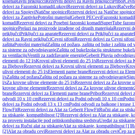
kolena
Ravni priključci
Rezervni delovi za Ravni priključci
Pribor
Cevn
delovi za Fazonski komadi
Lukovi
Rezervni delovi za Lukovi
Račve
Re
delovi za Spojevi
Natične spojnice
Rezervni delovi za Natične spojnic
delovi za Zaptivke
Potrošni materijal
Geberit PE
Cevi
Fazonski komadi
komadi
Rezervni delovi za Posebni fazonski komadi
SuperTube fazon
spojnice
Prelazi na proizvode izrađene od drugih materijala
Rezervni de
priključci
Priključci za aparate
Rezervni delovi za Priključci za aparate
delovi za Ravni priključci
Cevni sifoni
Rezervni delovi za Cevni sifoni
zaštita
Potrošni materijal
Zaštita od požara, zaštita od buke i zaštita od 
za sisteme za odvodnjavanje
Zaštita od buke
Izolacija strukturne buke
I
za ventilaciju
Ventili za zadržavanje energije
Geberit Pluvia odvodnjav
elementi do 12 l/s
Krovni ulivni elementi do 25 l/s
Rezervni delovi za K
za žljebove
Rezervni delovi za Krovni ulivni elementi za žljebove
Krov
ulivni elementi do 25 l/s
Elementi parne brane
Rezervni delovi za Elem
l/s
Zaštita od požara
Zaštita od požara za sisteme za odvodnjavanje
Sigu
l/s
Za krovne ulivne elemente do 25 l/s
Rezervni delovi za Za krovne ul
krovne ulivne elemente
Rezervni delovi za Za krovne ulivne elemente
brane
Rezervni delovi za Elementi parne brane
Pribor
Rezervni delovi z
odvodi 10 x 10 cm
Rezervni delovi za Podni odvodi 10 x 10 cm
Podni 
delovi za Podni odvodi 13 x 13 cm
Podni odvodi za balkone i terase 
FlowFit
Rezervni delovi za Alat za Geberit FlowFit
Ručni alat za stisk
za stiskanje, kompatibilnost [2]
Rezervni delovi za Alat za stiskanje, k
za proveru instalacije pod pritiskom
Ispitna sredstva
Uređaj za stiskanje
delovi za Ručni alat za stiskanje
Alat za stiskanje, kompatibilnost [1]
Re
[2]
Alat za obradu cevi
Rezervni delovi za Alat za obradu cevi
Čep za p