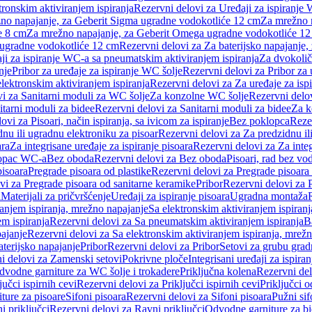
tronskim aktiviranjem ispiranja
Rezervni delovi za Uređaji za ispiranje 
žno napajanje, za Geberit Sigma ugradne vodokotliće 12 cm
Za mrežno n
e 8 cm
Za mrežno napajanje, za Geberit Omega ugradne vodokotliće 1
a ugradne vodokotliće 12 cm
Rezervni delovi za Za baterijsko napajanje
ji za ispiranje WC-a sa pneumatskim aktiviranjem ispiranja
Za dvokolič
nje
Pribor za uređaje za ispiranje WC šolje
Rezervni delovi za Pribor za 
lektronskim aktiviranjem ispiranja
Rezervni delovi za Za uređaje za isp
i za Sanitarni moduli za WC šolje
Za konzolne WC šolje
Rezervni delo
itarni moduli za bidee
Rezervni delovi za Sanitarni moduli za bidee
Za k
ovi za Pisoari, način ispiranja, sa ivicom za ispiranje
Bez poklopca
Reze
nu ili ugradnu elektroniku za pisoar
Rezervni delovi za Za predzidnu il
ara
Za integrisane uređaje za ispiranje pisoara
Rezervni delovi za Za integ
klopac WC-a
Bez oboda
Rezervni delovi za Bez oboda
Pisoari, rad bez vo
pisoara
Pregrade pisoara od plastike
Rezervni delovi za Pregrade pisoara 
vi za Pregrade pisoara od sanitarne keramike
Pribor
Rezervni delovi za 
i
Materijali za pričvršćenje
Uređaji za ispiranje pisoara
Ugradna montaža
ranjem ispiranja, mrežno napajanje
Sa elektronskim aktiviranjem ispiranj
m ispiranja
Rezervni delovi za Sa pneumatskim aktiviranjem ispiranja
B
pajanje
Rezervni delovi za Sa elektronskim aktiviranjem ispiranja, mrež
aterijsko napajanje
Pribor
Rezervni delovi za Pribor
Setovi za grubu grad
i delovi za Zamenski setovi
Pokrivne ploče
Integrisani uređaji za ispiran
dvodne garniture za WC šolje i trokadere
Priključna kolena
Rezervni del
jučci ispirnih cevi
Rezervni delovi za Priključci ispirnih cevi
Priključci 
ture za pisoare
Sifoni pisoara
Rezervni delovi za Sifoni pisoara
Pužni sif
i priključci
Rezervni delovi za Ravni priključci
Odvodne garniture za b