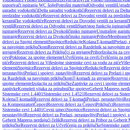
usporivači ispiranja WC šolje
Potrošni materijal
Odvodni ventili
Ugradn
ugradni vodokotlići
Delta ugradni vodokotlići
Rezervni delovi za Delta
predzidne vodokotliće
Rezervni delovi za Dovodni ventili za predzidn
keramičke vodokotliće
Rezervni delovi za Dovodni ventili za keramič
ventili
Rezervni delovi za Odvodni ventili
Start/stop funkcija ispiranja
R
ispiranje
Rezervni delovi za Dvokoličinsko ispiranje
Unutrašnje garnit
ispiranje
Rezervni delovi za Dvokoličinsko ispiranje
Pribor
Membrane
S
delovi za Spojni elementi
Spojnice
Redukcije
Kolana
T-komadi
Prelazi, 
sa navojnim priključkom
Rezervni delovi za Razdelnik sa navojnim p
grejanje
Rezervni delovi za Priključci za grejanje
Pribor
Izolacija za ce
cevi
Poklopac za spojne elemente
Učvršćenja za cevi
Učvršćenja za pri
piće
Rezervni delovi za Višeslojne sistemske cevi za vodu za piće
Više
elementi
Spojnice
Rezervni delovi za Spojnice
Redukcije
Rezervni delo
nerastavljivi
Prelazi i spojevi, rastavljivi
Rezervni delovi za Prelazi i spo
za Razdelnik sa navojnim priključkom
T-komadi za grejanje
Rezervni 
spojne elemente
Izolacija za priključke
Zaptivke za cevi i spojne eleme
zaptivke
Kompleti vijaka za prirubničke spojeve
Geberit Mapress nerđa
Sistemske cevi 1.4401
Sistemske cevi 1.4521
Rezervni delovi za Siste
Kolena
T-komadi
Rezervni delovi za T-komadi
Prelazi, nerastavljivi
Rez
za Kompenzatori
Čepovi
Rezervni delovi za Čepovi
Priključci
Rezervni 
Sistemske cevi 1.4401
Cevni umeci
Spojnice
Rezervni delovi za Spojni
nerastavljivi
Rezervni delovi za Prelazi, nerastavljivi
Prelazi i spojevi, r
Geberit Mapress nerđajući čelik
Rezervni delovi za Pribor za Geberit 
priključke
Rezervni delovi za Učvršćenja za priključke
Sistemske zapt