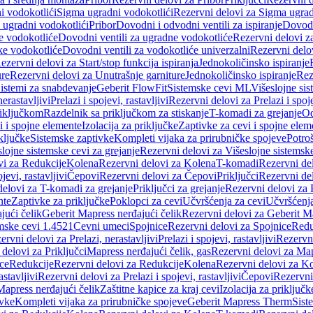
i vodokotlići
Sigma ugradni vodokotlići
Rezervni delovi za Sigma ugrad
 ugradni vodokotlići
Pribor
Dovodni i odvodni ventili za ispiranje
Dovodn
e vodokotliće
Dovodni ventili za ugradne vodokotliće
Rezervni delovi z
ke vodokotliće
Dovodni ventili za vodokotliće univerzalni
Rezervni delov
ezervni delovi za Start/stop funkcija ispiranja
Jednokoličinsko ispiranje
ure
Rezervni delovi za Unutrašnje garniture
Jednokoličinsko ispiranje
Rez
istemi za snabdevanje
Geberit FlowFit
Sistemske cevi ML
Višeslojne sis
nerastavljivi
Prelazi i spojevi, rastavljivi
Rezervni delovi za Prelazi i spoje
riključkom
Razdelnik sa priključkom za stiskanje
T-komadi za grejanje
Od
vi i spojne elemente
Izolacija za priključke
Zaptivke za cevi i spojne elem
ključke
Sistemske zaptivke
Kompleti vijaka za prirubničke spojeve
Potroš
slojne sistemske cevi za grejanje
Rezervni delovi za Višeslojne sistemske
vi za Redukcije
Kolena
Rezervni delovi za Kolena
T-komadi
Rezervni de
jevi, rastavljivi
Čepovi
Rezervni delovi za Čepovi
Priključci
Rezervni del
delovi za T-komadi za grejanje
Priključci za grejanje
Rezervni delovi za P
nte
Zaptivke za priključke
Poklopci za cevi
Učvršćenja za cevi
Učvršćenja
jući čelik
Geberit Mapress nerđajući čelik
Rezervni delovi za Geberit Ma
mske cevi 1.4521
Cevni umeci
Spojnice
Rezervni delovi za Spojnice
Redu
ervni delovi za Prelazi, nerastavljivi
Prelazi i spojevi, rastavljivi
Rezervni
delovi za Priključci
Mapress nerđajući čelik, gas
Rezervni delovi za Map
ce
Redukcije
Rezervni delovi za Redukcije
Kolena
Rezervni delovi za K
astavljivi
Rezervni delovi za Prelazi i spojevi, rastavljivi
Čepovi
Rezervni
Mapress nerđajući čelik
Zaštitne kapice za kraj cevi
Izolacija za priključk
ivke
Kompleti vijaka za prirubničke spojeve
Geberit Mapress Therm
Sist