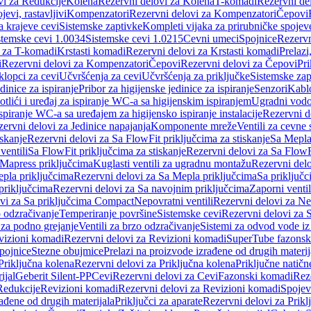
vi za Redukcije
Kolena
Rezervni delovi za Kolena
T-komadi
Rezervni de
jevi, rastavljivi
Kompenzatori
Rezervni delovi za Kompenzatori
Čepovi
a krajeve cevi
Sistemske zaptivke
Kompleti vijaka za prirubničke spojev
stemske cevi 1.0034
Sistemske cevi 1.0215
Cevni umeci
Spojnice
Rezervn
i za T-komadi
Krstasti komadi
Rezervni delovi za Krstasti komadi
Prelazi
i
Rezervni delovi za Kompenzatori
Čepovi
Rezervni delovi za Čepovi
Pri
klopci za cevi
Učvršćenja za cevi
Učvršćenja za priključke
Sistemske zap
dinice za ispiranje
Pribor za higijenske jedinice za ispiranje
Senzori
Kabl
tlići i uređaj za ispiranje WC-a sa higijenskim ispiranjem
Ugradni vodok
ispiranje WC-a sa uređajem za higijensko ispiranje instalacije
Rezervni d
ervni delovi za Jedinice napajanja
Komponente mreže
Ventili za cevne 
iskanje
Rezervni delovi za Sa FlowFit priključcima za stiskanje
Sa Mepla
ventili
Sa FlowFit priključcima za stiskanje
Rezervni delovi za Sa FlowFi
 Mapress priključcima
Kuglasti ventili za ugradnu montažu
Rezervni delo
pla priključcima
Rezervni delovi za Sa Mepla priključcima
Sa priključ
priključcima
Rezervni delovi za Sa navojnim priključcima
Zaporni ventil
vi za Sa priključcima Compact
Nepovratni ventili
Rezervni delovi za Nep
o odzračivanje
Temperiranje površine
Sistemske cevi
Rezervni delovi za 
 za podno grejanje
Ventili za brzo odzračivanje
Sistemi za odvod vode iz
vizioni komadi
Rezervni delovi za Revizioni komadi
SuperTube fazonsk
pojnice
Stezne obujmice
Prelazi na proizvode izrađene od drugih materij
Priključna kolena
Rezervni delovi za Priključna kolena
Priključne natičn
ijal
Geberit Silent-PP
Cevi
Rezervni delovi za Cevi
Fazonski komadi
Rez
Redukcije
Revizioni komadi
Rezervni delovi za Revizioni komadi
Spojev
rađene od drugih materijala
Priključci za aparate
Rezervni delovi za Priklj