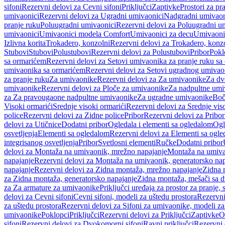
sifoni
Rezervni delovi za Cevni sifoni
Priključci
Zaptivke
Prostori za pr
umivaonici
Rezervni delovi za Ugradni umivaonici
Nadgradni umivaon
pranje ruku
Poluugradni umivaonici
Rezervni delovi za Poluugradni u
umivaonici
Umivaonici modela Comfort
Umivaonici za decu
Umivaoni
Izlivna korita
Trokadero, konzolni
Rezervni delovi za Trokadero, konz
Stubovi
Stubovi
Polustubovi
Rezervni delovi za Polustubovi
Pribor
Pokl
sa ormarićem
Rezervni delovi za Setovi umivaonika za pranje ruku s
umivaonika sa ormarićem
Rezervni delovi za Setovi ugradnog umivao
za pranje ruku
Za umivaonike
Rezervni delovi za Za umivaonike
Za dv
umivaonike
Rezervni delovi za Ploče za umivaonike
Za nadpultne umi
za Za pravougaone nadpultne umivaonike
Za ugradne umivaonike
Boč
Visoki ormarići
Srednje visoki ormarići
Rezervni delovi za Srednje vis
police
Rezervni delovi za Zidne police
Pribor
Rezervni delovi za Pribor
delovi za Utičnice
Dodatni pribor
Ogledala i elementi sa ogledalom
Ogl
osvetljenja
Elementi sa ogledalom
Rezervni delovi za Elementi sa ogl
integrisanog osvetljenja
Pribor
Svetlosni elementi
Ručke
Dodatni pribor
delovi za Montaža na umivaonik, mrežno napajanje
Montaža na umivao
napajanje
Rezervni delovi za Montaža na umivaonik, generatorsko nap
napajanje
Rezervni delovi za Zidna montaža, mrežno napajanje
Zidna 
za Zidna montaža, generatorsko napajanje
Zidna montaža, mešači sa d
za Za armature za umivaonike
Priključci uređaja za prostor za pranje, 
delovi za Cevni sifoni
Cevni sifoni, modeli za uštedu prostora
Rezervni
za uštedu prostora
Rezervni delovi za Sifoni za umivaonike, modeli za
umivaonike
Poklopci
Priključci
Rezervni delovi za Priključci
Zaptivke
O
sifoni
Rezervni delovi za Dvokomorni sifoni
Ravni priključci
Rezervni 