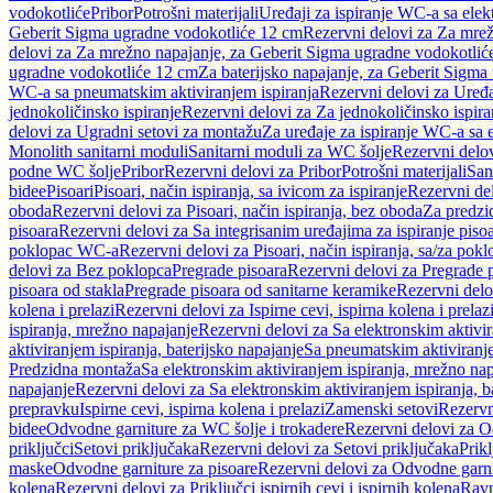
vodokotliće
Pribor
Potrošni materijali
Uređaji za ispiranje WC-a sa elek
Geberit Sigma ugradne vodokotliće 12 cm
Rezervni delovi za Za mre
delovi za Za mrežno napajanje, za Geberit Sigma ugradne vodokotlić
ugradne vodokotliće 12 cm
Za baterijsko napajanje, za Geberit Sigm
WC-a sa pneumatskim aktiviranjem ispiranja
Rezervni delovi za Uređa
jednokoličinsko ispiranje
Rezervni delovi za Za jednokoličinsko ispira
delovi za Ugradni setovi za montažu
Za uređaje za ispiranje WC-a sa e
Monolith sanitarni moduli
Sanitarni moduli za WC šolje
Rezervni delov
podne WC šolje
Pribor
Rezervni delovi za Pribor
Potrošni materijali
San
bidee
Pisoari
Pisoari, način ispiranja, sa ivicom za ispiranje
Rezervni del
oboda
Rezervni delovi za Pisoari, način ispiranja, bez oboda
Za predzid
pisoara
Rezervni delovi za Sa integrisanim uređajima za ispiranje piso
poklopac WC-a
Rezervni delovi za Pisoari, način ispiranja, sa/za po
delovi za Bez poklopca
Pregrade pisoara
Rezervni delovi za Pregrade 
pisoara od stakla
Pregrade pisoara od sanitarne keramike
Rezervni delo
kolena i prelazi
Rezervni delovi za Ispirne cevi, ispirna kolena i prelaz
ispiranja, mrežno napajanje
Rezervni delovi za Sa elektronskim aktivi
aktiviranjem ispiranja, baterijsko napajanje
Sa pneumatskim aktiviranje
Predzidna montaža
Sa elektronskim aktiviranjem ispiranja, mrežno na
napajanje
Rezervni delovi za Sa elektronskim aktiviranjem ispiranja, b
prepravku
Ispirne cevi, ispirna kolena i prelazi
Zamenski setovi
Rezervn
bidee
Odvodne garniture za WC šolje i trokadere
Rezervni delovi za O
priključci
Setovi priključaka
Rezervni delovi za Setovi priključaka
Prikl
maske
Odvodne garniture za pisoare
Rezervni delovi za Odvodne garni
kolena
Rezervni delovi za Priključci ispirnih cevi i ispirnih kolena
Ravn