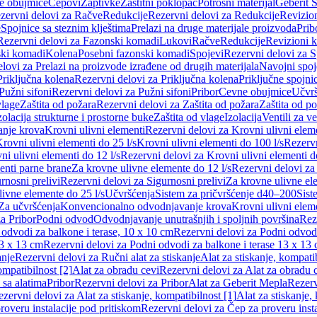
e obujmice
Čepovi
Zaptivke
Zaštitni poklopac
Potrošni materijal
Geberit S
zervni delovi za Račve
Redukcije
Rezervni delovi za Redukcije
Revizio
e
Spojnice sa steznim klještima
Prelazi na druge materijale proizvoda
Prib
Rezervni delovi za Fazonski komadi
Lukovi
Račve
Redukcije
Revizioni 
ski komadi
Kolena
Posebni fazonski komadi
Spojevi
Rezervni delovi za S
lovi za Prelazi na proizvode izrađene od drugih materijala
Navojni spoj
Priključna kolena
Rezervni delovi za Priključna kolena
Priključne spojni
Pužni sifoni
Rezervni delovi za Pužni sifoni
Pribor
Cevne obujmice
Učvrš
vlage
Zaštita od požara
Rezervni delovi za Zaštita od požara
Zaštita od p
zolacija strukturne i prostorne buke
Zaštita od vlage
Izolacija
Ventili za v
anje krova
Krovni ulivni elementi
Rezervni delovi za Krovni ulivni elem
rovni ulivni elementi do 25 l/s
Krovni ulivni elementi do 100 l/s
Rezervn
ni ulivni elementi do 12 l/s
Rezervni delovi za Krovni ulivni elementi do
enti parne brane
Za krovne ulivne elemente do 12 l/s
Rezervni delovi za
rnosni prelivi
Rezervni delovi za Sigurnosni prelivi
Za krovne ulivne el
ivne elemente do 25 l/s
Učvršćenja
Sistem za pričvršćenje d40–200
Sist
Za učvršćenja
Konvencionalno odvodnjavanje krova
Krovni ulivni elem
a Pribor
Podni odvod
Odvodnjavanje unutrašnjih i spoljnih površina
Rez
odvodi za balkone i terase, 10 x 10 cm
Rezervni delovi za Podni odvodi
13 x 13 cm
Rezervni delovi za Podni odvodi za balkone i terase 13 x 13
anje
Rezervni delovi za Ručni alat za stiskanje
Alat za stiskanje, kompatib
ompatibilnost [2]
Alat za obradu cevi
Rezervni delovi za Alat za obradu 
 sa alatima
Pribor
Rezervni delovi za Pribor
Alat za Geberit Mepla
Rezerv
zervni delovi za Alat za stiskanje, kompatibilnost [1]
Alat za stiskanje,
roveru instalacije pod pritiskom
Rezervni delovi za Čep za proveru insta