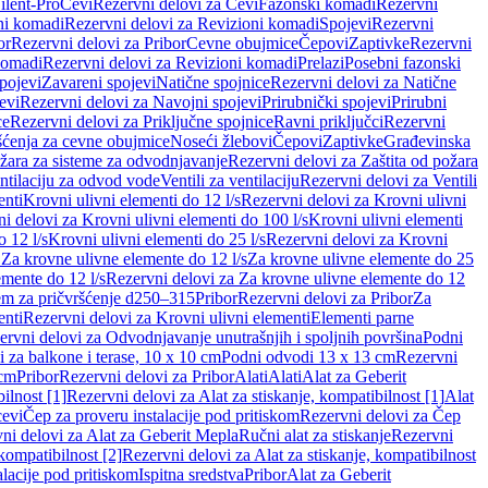
ilent-Pro
Cevi
Rezervni delovi za Cevi
Fazonski komadi
Rezervni
ni komadi
Rezervni delovi za Revizioni komadi
Spojevi
Rezervni
or
Rezervni delovi za Pribor
Cevne obujmice
Čepovi
Zaptivke
Rezervni
komadi
Rezervni delovi za Revizioni komadi
Prelazi
Posebni fazonski
pojevi
Zavareni spojevi
Natične spojnice
Rezervni delovi za Natične
evi
Rezervni delovi za Navojni spojevi
Prirubnički spojevi
Prirubni
ce
Rezervni delovi za Priključne spojnice
Ravni priključci
Rezervni
ćenja za cevne obujmice
Noseći žlebovi
Čepovi
Zaptivke
Građevinska
ožara za sisteme za odvodnjavanje
Rezervni delovi za Zaštita od požara
entilaciju za odvod vode
Ventili za ventilaciju
Rezervni delovi za Ventili
enti
Krovni ulivni elementi do 12 l/s
Rezervni delovi za Krovni ulivni
i delovi za Krovni ulivni elementi do 100 l/s
Krovni ulivni elementi
 12 l/s
Krovni ulivni elementi do 25 l/s
Rezervni delovi za Krovni
 Za krovne ulivne elemente do 12 l/s
Za krovne ulivne elemente do 25
emente do 12 l/s
Rezervni delovi za Za krovne ulivne elemente do 12
em za pričvršćenje d250–315
Pribor
Rezervni delovi za Pribor
Za
enti
Rezervni delovi za Krovni ulivni elementi
Elementi parne
ervni delovi za Odvodnjavanje unutrašnjih i spoljnih površina
Podni
 za balkone i terase, 10 x 10 cm
Podni odvodi 13 x 13 cm
Rezervni
 cm
Pribor
Rezervni delovi za Pribor
Alati
Alati
Alat za Geberit
ilnost [1]
Rezervni delovi za Alat za stiskanje, kompatibilnost [1]
Alat
cevi
Čep za proveru instalacije pod pritiskom
Rezervni delovi za Čep
ni delovi za Alat za Geberit Mepla
Ručni alat za stiskanje
Rezervni
 kompatibilnost [2]
Rezervni delovi za Alat za stiskanje, kompatibilnost
lacije pod pritiskom
Ispitna sredstva
Pribor
Alat za Geberit