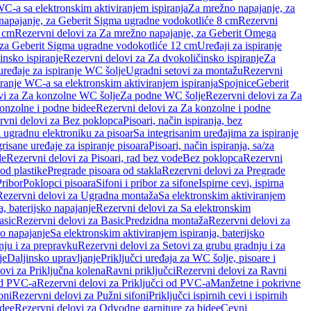
WC-a sa elektronskim aktiviranjem ispiranja
Za mrežno napajanje, za
apajanje, za Geberit Sigma ugradne vodokotliće 8 cm
Rezervni
2 cm
Rezervni delovi za Za mrežno napajanje, za Geberit Omega
, za Geberit Sigma ugradne vodokotliće 12 cm
Uređaji za ispiranje
insko ispiranje
Rezervni delovi za Za dvokoličinsko ispiranje
Za
uređaje za ispiranje WC šolje
Ugradni setovi za montažu
Rezervni
iranje WC-a sa elektronskim aktiviranjem ispiranja
Spojnice
Geberit
vi za Za konzolne WC šolje
Za podne WC šolje
Rezervni delovi za Za
onzolne i podne bidee
Rezervni delovi za Za konzolne i podne
rvni delovi za Bez poklopca
Pisoari, način ispiranja, bez
i ugradnu elektroniku za pisoar
Sa integrisanim uređajima za ispiranje
risane uređaje za ispiranje pisoara
Pisoari, način ispiranja, sa/za
de
Rezervni delovi za Pisoari, rad bez vode
Bez poklopca
Rezervni
od plastike
Pregrade pisoara od stakla
Rezervni delovi za Pregrade
Pribor
Poklopci pisoara
Sifoni i pribor za sifone
Ispirne cevi, ispirna
Rezervni delovi za Ugradna montaža
Sa elektronskim aktiviranjem
a, baterijsko napajanje
Rezervni delovi za Sa elektronskim
asic
Rezervni delovi za Basic
Predzidna montaža
Rezervni delovi za
no napajanje
Sa elektronskim aktiviranjem ispiranja, baterijsko
nju i za prepravku
Rezervni delovi za Setovi za grubu gradnju i za
je
Daljinsko upravljanje
Priključci uređaja za WC šolje, pisoare i
ovi za Priključna kolena
Ravni priključci
Rezervni delovi za Ravni
od PVC-a
Rezervni delovi za Priključci od PVC-a
Manžetne i pokrivne
oni
Rezervni delovi za Pužni sifoni
Priključci ispirnih cevi i ispirnih
idee
Rezervni delovi za Odvodne garniture za bidee
Cevni