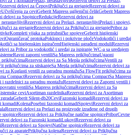
lovi za T-komadi
Prelazi, nerastavljivi
Rezervni delovi za Prelazi,
Rezervni delovi za Čepovi
Priključci za grejanje
Rezervni delovi za
e
Učvršćenja za cevi
Geberit Mapress ugljenični čelik
Geberit Mapress
i delovi za Spojnice
Redukcije
Rezervni delovi za
, nerastavljivi
Rezervni delovi za Prelazi, nerastavljivi
Prelazi i spojevi,
ključci za grejanje
Rezervni delovi za Priključci za grejanje
Pribor za
tivke
Kompleti vijaka za prirubničke spojeve
Geberit higijenski
ovi
Ograničavač protoka
Poklopci i pokrivne ploče
Vodokotlići i uređaj
otlići sa higijenskim ispiračem
Higijenski ugrađeni moduli
Rezervni
elovi za Pribor za vodokotlić i uređaj za ispiranje WC-a sa uređajem
sisteme
Ravni zaporni ventili
Sa Mapress priključcima
Ugaoni
 priključcima
Rezervni delovi za Sa Mepla priključcima
Ventili za
t priključcima za stiskanje
Sa Mepla priključcima
Rezervni delovi za
vi za Kuglasti ventili za ugradnu montažu
Sa FlowFit priključcima za
cima Compact
Rezervni delovi za Sa priključcima Compact
Sa Mapress
i i razdelnici za ugradnu montažu
Rezervni delovi za Zaporni ventili i
ovratni ventili
Sa Mapress priključcima
Rezervni delovi za Sa
Sistemske cevi
Asortiman razdelnika
Rezervni delovi za Asortiman
 zgrada
Geberit Silent-db20
Cevi
Fazonski komadi
Rezervni delovi za
i komadi
Kolena
Posebni fazonski komadi
Spojevi
Rezervni delovi za
ala
Rezervni delovi za Prelazi na proizvode izrađene od drugih
e spojnice
Rezervni delovi za Priključne natične spojnice
Pribor
Cevne
ervni delovi za Fazonski komadi
Lukovi
Rezervni delovi za
i
Rezervni delovi za Spojevi
Natične spojnice
Rezervni delovi za
učci za aparate
Priključna kolena
Rezervni delovi za Priključna