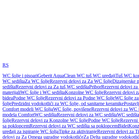
RS
WC šolje i pisoari
Geberit AquaClean WC tuš WC uređaji
Tuš WC kom
WC sedišta
Za WC šolje
Rezervni delovi za Za WC šolje
Dizajnerske 
sedišta
Rezervni delovi za Za tuš WC sedišta
Pribor
Rezervni delovi za
materijali
WC šolje i WC sedišta
Konzolne WC šolje
Rezervni delovi 
bidea
Podne WC šolje
Rezervni delovi za Podne WC šolje
WC šolje za
šolje
Predzidni vodokotlići za WC šolje, od sanitarne keramike
Postavlj
Comfort modeli WC šolja
WC šolje, povišene
Rezervni delovi za WC š
modela Comfort
WC sedišta
Rezervni delovi za WC sedišta
WC sedišta
šolje
Rezervni delovi za Konzolne WC šolje
Podne WC šolje
Rezervni
sa poklopcem
Rezervni delovi za WC sedišta sa poklopcem
Bidei
Konzo
uređaji za ispiranje WC šolja
Tipke za aktiviranje
Rezervni delovi za Ti
delovi za Za Omega ugradne vodokotliće
Za Delta ugradne vodokotli