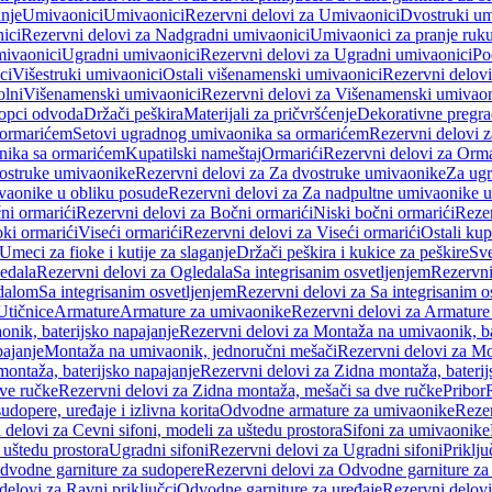
anje
Umivaonici
Umivaonici
Rezervni delovi za Umivaonici
Dvostruki um
ici
Rezervni delovi za Nadgradni umivaonici
Umivaonici za pranje ruk
mivaonici
Ugradni umivaonici
Rezervni delovi za Ugradni umivaonici
Po
ci
Višestruki umivaonici
Ostali višenamenski umivaonici
Rezervni delovi
olni
Višenamenski umivaonici
Rezervni delovi za Višenamenski umivaon
opci odvoda
Držači peškira
Materijali za pričvršćenje
Dekorativne pregr
a ormarićem
Setovi ugradnog umivaonika sa ormarićem
Rezervni delovi 
nika sa ormarićem
Kupatilski nameštaj
Ormarići
Rezervni delovi za Orma
ostruke umivaonike
Rezervni delovi za Za dvostruke umivaonike
Za ug
vaonike u obliku posude
Rezervni delovi za Za nadpultne umivaonike u
ni ormarići
Rezervni delovi za Bočni ormarići
Niski bočni ormarići
Rezer
oki ormarići
Viseći ormarići
Rezervni delovi za Viseći ormarići
Ostali kup
Umeci za fioke i kutije za slaganje
Držači peškira i kukice za peškire
Sve
edala
Rezervni delovi za Ogledala
Sa integrisanim osvetljenjem
Rezervni
edalom
Sa integrisanim osvetljenjem
Rezervni delovi za Sa integrisanim o
Utičnice
Armature
Armature za umivaonike
Rezervni delovi za Armature
nik, baterijsko napajanje
Rezervni delovi za Montaža na umivaonik, ba
ajanje
Montaža na umivaonik, jednoručni mešači
Rezervni delovi za Mo
montaža, baterijsko napajanje
Rezervni delovi za Zidna montaža, baterij
ve ručke
Rezervni delovi za Zidna montaža, mešači sa dve ručke
Pribor
sudopere, uređaje i izlivna korita
Odvodne armature za umivaonike
Reze
 delovi za Cevni sifoni, modeli za uštedu prostora
Sifoni za umivaonike
 uštedu prostora
Ugradni sifoni
Rezervni delovi za Ugradni sifoni
Priklj
dvodne garniture za sudopere
Rezervni delovi za Odvodne garniture za
delovi za Ravni priključci
Odvodne garniture za uređaje
Rezervni delovi