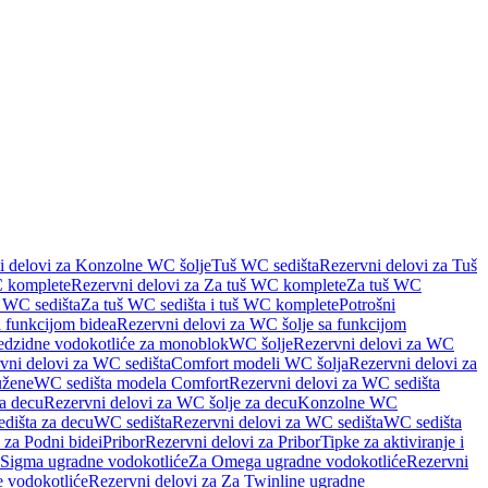
i delovi za Konzolne WC šolje
Tuš WC sedišta
Rezervni delovi za Tuš
 komplete
Rezervni delovi za Za tuš WC komplete
Za tuš WC
š WC sedišta
Za tuš WC sedišta i tuš WC komplete
Potrošni
 funkcijom bidea
Rezervni delovi za WC šolje sa funkcijom
redzidne vodokotliće za monoblok
WC šolje
Rezervni delovi za WC
vni delovi za WC sedišta
Comfort modeli WC šolja
Rezervni delovi za
užene
WC sedišta modela Comfort
Rezervni delovi za WC sedišta
a decu
Rezervni delovi za WC šolje za decu
Konzolne WC
dišta za decu
WC sedišta
Rezervni delovi za WC sedišta
WC sedišta
 za Podni bidei
Pribor
Rezervni delovi za Pribor
Tipke za aktiviranje i
 Sigma ugradne vodokotliće
Za Omega ugradne vodokotliće
Rezervni
 vodokotliće
Rezervni delovi za Za Twinline ugradne