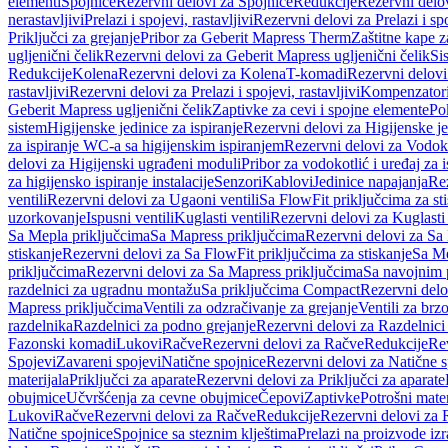
elementi
Spojnice
Rezervni delovi za Spojnice
Redukcije
Rezervni delo
nerastavljivi
Prelazi i spojevi, rastavljivi
Rezervni delovi za Prelazi i spo
Priključci za grejanje
Pribor za Geberit Mapress Therm
Zaštitne kape z
ugljenični čelik
Rezervni delovi za Geberit Mapress ugljenični čelik
Si
Redukcije
Kolena
Rezervni delovi za Kolena
T-komadi
Rezervni delov
rastavljivi
Rezervni delovi za Prelazi i spojevi, rastavljivi
Kompenzator
Geberit Mapress ugljenični čelik
Zaptivke za cevi i spojne elemente
Po
sistem
Higijenske jedinice za ispiranje
Rezervni delovi za Higijenske je
za ispiranje WC-a sa higijenskim ispiranjem
Rezervni delovi za Vodoko
delovi za Higijenski ugrađeni moduli
Pribor za vodokotlić i uređaj za 
za higijensko ispiranje instalacije
Senzori
Kablovi
Jedinice napajanja
Rez
ventili
Rezervni delovi za Ugaoni ventili
Sa FlowFit priključcima za st
uzorkovanje
Ispusni ventili
Kuglasti ventili
Rezervni delovi za Kuglasti 
Sa Mepla priključcima
Sa Mapress priključcima
Rezervni delovi za Sa
stiskanje
Rezervni delovi za Sa FlowFit priključcima za stiskanje
Sa Me
priključcima
Rezervni delovi za Sa Mapress priključcima
Sa navojnim 
razdelnici za ugradnu montažu
Sa priključcima Compact
Rezervni delo
Mapress priključcima
Ventili za odzračivanje za grejanje
Ventili za brz
razdelnika
Razdelnici za podno grejanje
Rezervni delovi za Razdelnici
Fazonski komadi
Lukovi
Račve
Rezervni delovi za Račve
Redukcije
Re
Spojevi
Zavareni spojevi
Natične spojnice
Rezervni delovi za Natične s
materijala
Priključci za aparate
Rezervni delovi za Priključci za aparate
obujmice
Učvršćenja za cevne obujmice
Čepovi
Zaptivke
Potrošni mater
Lukovi
Račve
Rezervni delovi za Račve
Redukcije
Rezervni delovi za 
Natične spojnice
Spojnice sa steznim klještima
Prelazi na proizvode iz