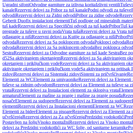
Ugradni sifoni
Odvodne garniture za izlivna korita
Izlivni ventili
Tuševi
kanale
Rezervni delovi za Pribor za tuš kanale
Podni odvodi za tuševe
odvodi
Rezervni delovi za Zidni odvodi
Pribor za zidne odvode
Rezervn
Geberit Duofix instalacioni elementi
Tuš podloge od mineralnih materi
tuš kade
Rezervni delovi za Specifični odvodi za tuš kade
Pribor
Tuš ka
pregrade za tuševe u ravni poda
Vrata tuša
Rezervni delovi za Vrata tu
odlaganje u niši
Rezervni delovi za Kutije za odlaganje u niši
Pribor
Pri
odvoda
Rezervni delovi za Sa poklopcem odvoda
Poklopci odvoda
Rez
odvoda
Rezervni delovi za Sa poklopcem odvoda
Bez poklopca odvo
Sestra
Rezervni delovi za Odvodne garniture za tuš kade Sestra
Bez po
d52
Sa aktiviranjem okretanjem
Rezervni delovi za Sa aktiviranjem ok
okretanjem i priključkom vode
Rezervni delovi za Sa aktiviranjem ok
aktiviranje okretanjem i priključkom vode
Sa aktiviranjem na pritisak
zidovi
Rezervni delovi za Sistemski zidovi
Sistemi za pričvršćivanje
Rez
Elementi za WC
Elementi za umivaonike
Rezervni delovi za Elementi
tuševe sa zidnim odvodom
Rezervni delovi za Elementi za tuševe sa
vrata
Rezervni delovi za Instalacioni elementi za sklopiva vrata
Element
armaturu
Elementi za mašine za pranje i mašine za pranje posuđa
Rezer
nosače
Elementi za sudopere
Rezervni delovi za Elementi za sudopere
elementi
Rezervni delovi za Instalacioni elementi
Elementi za WC
Reze
Elementi za bidee
Elementi za pisoare
Rezervni delovi za Elementi za 
učvršćenja
Rezervni delovi za Za učvršćenja
Predzidni vodokotlići
Pred
Postavljen na šolju
Visoko montažni
Rezervni delovi za Visoko monta
delovi za Predzidni vodokotlići za WC šolje, od sanitarne keramike
Po
vodokotliće
Visoko montažni
Rezervni delovi za Visoko montažni
Nisk