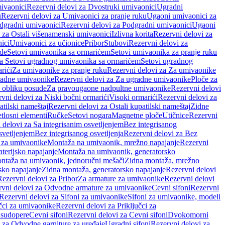
ivaonici
Rezervni delovi za Dvostruki umivaonici
Ugradni
u
Rezervni delovi za Umivaonici za pranje ruku
Ugaoni umivaonici za
dgradni umivaonici
Rezervni delovi za Podgradni umivaonici
Ugaoni
 za Ostali višenamenski umivaonici
Izlivna korita
Rezervni delovi za
ici
Umivaonici za učionice
Pribor
Stubovi
Rezervni delovi za
ade
Setovi umivaonika sa ormarićem
Setovi umivaonika za pranje ruku
za Setovi ugradnog umivaonika sa ormarićem
Setovi ugradnog
rići
Za umivaonike za pranje ruku
Rezervni delovi za Za umivaonike
radne umivaonike
Rezervni delovi za Za ugradne umivaonike
Ploče za
 obliku posude
Za pravougaone nadpultne umivaonike
Rezervni delovi
vni delovi za Niski bočni ormarići
Visoki ormarići
Rezervni delovi za
atilski nameštaj
Rezervni delovi za Ostali kupatilski nameštaj
Zidne
tlosni elementi
Ručke
Setovi nogara
Magnetne ploče
Utičnice
Rezervni
 delovi za Sa integrisanim osvetljenjem
Bez integrisanog
svetljenjem
Bez integrisanog osvetljenja
Rezervni delovi za Bez
 za umivaonike
Montaža na umivaonik, mrežno napajanje
Rezervni
terijsko napajanje
Montaža na umivaonik, generatorsko
ntaža na umivaonik, jednoručni mešači
Zidna montaža, mrežno
sko napajanje
Zidna montaža, generatorsko napajanje
Rezervni delovi
Rezervni delovi za Pribor
Za armature za umivaonike
Rezervni delovi
rvni delovi za Odvodne armature za umivaonike
Cevni sifoni
Rezervni
Rezervni delovi za Sifoni za umivaonike
Sifoni za umivaonike, modeli
učci za umivaonike
Rezervni delovi za Priključci za
 sudopere
Cevni sifoni
Rezervni delovi za Cevni sifoni
Dvokomorni
 za Odvodne garniture za uređaje
Ugradni sifoni
Rezervni delovi za