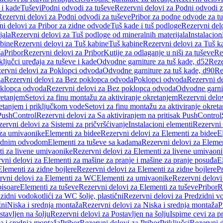
 i kade
Tuševi
Podni odvodi za tuševe
Rezervni delovi za Podni odvodi z
Rezervni delovi za Podni odvodi za tuševe
Pribor za podne odvode za t
i delovi za Pribor za zidne odvode
Tuš kade i tuš podloge
Rezervni delo
jala
Rezervni delovi za Tuš podloge od mineralnih materijala
Instalacion
bine
Rezervni delovi za Tuš kabine
Tuš kabine
Rezervni delovi za Tuš k
ša
Pribor
Rezervni delovi za Pribor
Kutije za odlaganje u niši za tuševe
Re
ključci uređaja za tuševe i kade
Odvodne garniture za tuš kade, d52
Reze
ervni delovi za Poklopci odvoda
Odvodne garniture za tuš kade, d90
Re
da
Rezervni delovi za Bez poklopca odvoda
Poklopci odvoda
Rezervni d
klopca odvoda
Rezervni delovi za Bez poklopca odvoda
Odvodne garnit
retanjem
Setovi za finu montažu za aktiviranje okretanjem
Rezervni delov
retanjem i priključkom vode
Setovi za finu montažu za aktiviranje okret
 PushControl
Rezervni delovi za Sa aktiviranjem na pritisak PushControl
ervni delovi za Sistemi za pričvršćivanje
Instalacioni elementi
Rezervni 
 za umivaonike
Elementi za bidee
Rezervni delovi za Elementi za bidee
E
 zidnim odvodom
Elementi za tuševe sa kadama
Rezervni delovi za Eleme
i za livene umivaonike
Rezervni delovi za Elementi za livene umivaon
vni delovi za Elementi za mašine za pranje i mašine za pranje posuđa
E
Elementi za zidne bojlere
Rezervni delovi za Elementi za zidne bojlere
Pr
rvni delovi za Elementi za WC
Elementi za umivaonike
Rezervni delovi
pisoare
Elementi za tuševe
Rezervni delovi za Elementi za tuševe
Pribor
R
zidni vodokotlići za WC šolje, plastični
Rezervni delovi za Predzidni vo
žni
Niska i srednja montaža
Rezervni delovi za Niska i srednja montaža
P
stavljen na šolju
Rezervni delovi za Postavljen na šolju
Ispirne cevi za 
a i srednja montaža
Pribor
Rezervni delovi za Pribor
Priključci
Rezervni d