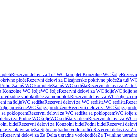
pleti
Rezervni delovi za Tuš WC kompleti
Konzolne WC šolje
Rezervn
pokrivne ploče
Rezervni delovi za Dizajnerske pokrivne ploče
Za tuš WC
 Pribor
Za tuš WC komplete
Za tuš WC sedišta
Rezervni delovi za Za tu
za Konzolne WC šolje
WC šolje
Rezervni delovi za WC šolje
WC šolje sa
 predzidne vodokotliće za monoblok
Rezervni delovi za WC šolje za p
eni na šolju
WC sedišta
Rezervni delovi za WC sedišta
WC sedišta
Rezer
olje, povišene
WC šolje, produžene
Rezervni delovi za WC šolje, prod
 sa poklopcem
Rezervni delovi za WC sedišta sa poklopcem
WC šolje z
 delovi za Podne WC šolje
WC sedišta za decu
Rezervni delovi za WC se
lni bidei
Rezervni delovi za Konzolni bidei
Podni bidei
Rezervni delovi
pke za aktiviranje
Za Sigma ugradne vodokotliće
Rezervni delovi za Za
će
Rezervni delovi za Za Delta ugradne vodokotliće
Za Twinline ugradne