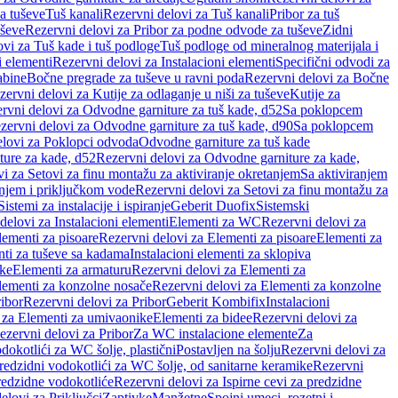
a tuševe
Tuš kanali
Rezervni delovi za Tuš kanali
Pribor za tuš
uševe
Rezervni delovi za Pribor za podne odvode za tuševe
Zidni
vi za Tuš kade i tuš podloge
Tuš podloge od mineralnog materijala i
i elementi
Rezervni delovi za Instalacioni elementi
Specifični odvodi za
abine
Bočne pregrade za tuševe u ravni poda
Rezervni delovi za Bočne
zervni delovi za Kutije za odlaganje u niši za tuševe
Kutije za
rvni delovi za Odvodne garniture za tuš kade, d52
Sa poklopcem
zervni delovi za Odvodne garniture za tuš kade, d90
Sa poklopcem
elovi za Poklopci odvoda
Odvodne garniture za tuš kade
ure za kade, d52
Rezervni delovi za Odvodne garniture za kade,
i za Setovi za finu montažu za aktiviranje okretanjem
Sa aktiviranjem
anjem i priključkom vode
Rezervni delovi za Setovi za finu montažu za
Sistemi za instalacije i ispiranje
Geberit Duofix
Sistemski
delovi za Instalacioni elementi
Elementi za WC
Rezervni delovi za
lementi za pisoare
Rezervni delovi za Elementi za pisoare
Elementi za
nti za tuševe sa kadama
Instalacioni elementi za sklopiva
ike
Elementi za armaturu
Rezervni delovi za Elementi za
lementi za konzolne nosače
Rezervni delovi za Elementi za konzolne
ibor
Rezervni delovi za Pribor
Geberit Kombifix
Instalacioni
 za Elementi za umivaonike
Elementi za bidee
Rezervni delovi za
ezervni delovi za Pribor
Za WC instalacione elemente
Za
dokotlići za WC šolje, plastični
Postavljen na šolju
Rezervni delovi za
redzidni vodokotlići za WC šolje, od sanitarne keramike
Rezervni
predzidne vodokotliće
Rezervni delovi za Ispirne cevi za predzidne
elovi za Priključci
Zaptivke
Manžetne
Spojni umeci, rozetni i