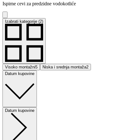
Ispirne cevi za predzidne vodokotliće
Izabrati kategorije (2)
Visoko montažni
5
Niska i srednja montaža
2
Datum kupovine
Datum kupovine