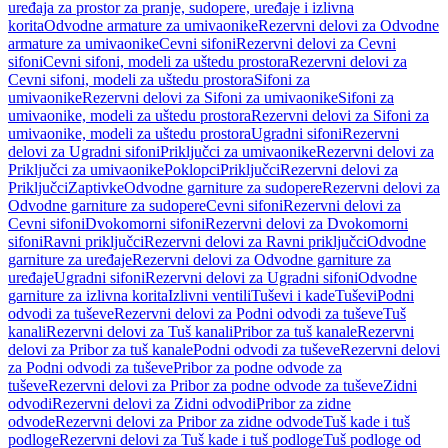
uređaja za prostor za pranje, sudopere, uređaje i izlivna
korita
Odvodne armature za umivaonike
Rezervni delovi za Odvodne
armature za umivaonike
Cevni sifoni
Rezervni delovi za Cevni
sifoni
Cevni sifoni, modeli za uštedu prostora
Rezervni delovi za
Cevni sifoni, modeli za uštedu prostora
Sifoni za
umivaonike
Rezervni delovi za Sifoni za umivaonike
Sifoni za
umivaonike, modeli za uštedu prostora
Rezervni delovi za Sifoni za
umivaonike, modeli za uštedu prostora
Ugradni sifoni
Rezervni
delovi za Ugradni sifoni
Priključci za umivaonike
Rezervni delovi za
Priključci za umivaonike
Poklopci
Priključci
Rezervni delovi za
Priključci
Zaptivke
Odvodne garniture za sudopere
Rezervni delovi za
Odvodne garniture za sudopere
Cevni sifoni
Rezervni delovi za
Cevni sifoni
Dvokomorni sifoni
Rezervni delovi za Dvokomorni
sifoni
Ravni priključci
Rezervni delovi za Ravni priključci
Odvodne
garniture za uređaje
Rezervni delovi za Odvodne garniture za
uređaje
Ugradni sifoni
Rezervni delovi za Ugradni sifoni
Odvodne
garniture za izlivna korita
Izlivni ventili
Tuševi i kade
Tuševi
Podni
odvodi za tuševe
Rezervni delovi za Podni odvodi za tuševe
Tuš
kanali
Rezervni delovi za Tuš kanali
Pribor za tuš kanale
Rezervni
delovi za Pribor za tuš kanale
Podni odvodi za tuševe
Rezervni delovi
za Podni odvodi za tuševe
Pribor za podne odvode za
tuševe
Rezervni delovi za Pribor za podne odvode za tuševe
Zidni
odvodi
Rezervni delovi za Zidni odvodi
Pribor za zidne
odvode
Rezervni delovi za Pribor za zidne odvode
Tuš kade i tuš
podloge
Rezervni delovi za Tuš kade i tuš podloge
Tuš podloge od