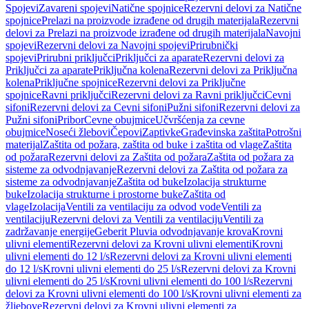
Spojevi
Zavareni spojevi
Natične spojnice
Rezervni delovi za Natične
spojnice
Prelazi na proizvode izrađene od drugih materijala
Rezervni
delovi za Prelazi na proizvode izrađene od drugih materijala
Navojni
spojevi
Rezervni delovi za Navojni spojevi
Prirubnički
spojevi
Prirubni priključci
Priključci za aparate
Rezervni delovi za
Priključci za aparate
Priključna kolena
Rezervni delovi za Priključna
kolena
Priključne spojnice
Rezervni delovi za Priključne
spojnice
Ravni priključci
Rezervni delovi za Ravni priključci
Cevni
sifoni
Rezervni delovi za Cevni sifoni
Pužni sifoni
Rezervni delovi za
Pužni sifoni
Pribor
Cevne obujmice
Učvršćenja za cevne
obujmice
Noseći žlebovi
Čepovi
Zaptivke
Građevinska zaštita
Potrošni
materijal
Zaštita od požara, zaštita od buke i zaštita od vlage
Zaštita
od požara
Rezervni delovi za Zaštita od požara
Zaštita od požara za
sisteme za odvodnjavanje
Rezervni delovi za Zaštita od požara za
sisteme za odvodnjavanje
Zaštita od buke
Izolacija strukturne
buke
Izolacija strukturne i prostorne buke
Zaštita od
vlage
Izolacija
Ventili za ventilaciju za odvod vode
Ventili za
ventilaciju
Rezervni delovi za Ventili za ventilaciju
Ventili za
zadržavanje energije
Geberit Pluvia odvodnjavanje krova
Krovni
ulivni elementi
Rezervni delovi za Krovni ulivni elementi
Krovni
ulivni elementi do 12 l/s
Rezervni delovi za Krovni ulivni elementi
do 12 l/s
Krovni ulivni elementi do 25 l/s
Rezervni delovi za Krovni
ulivni elementi do 25 l/s
Krovni ulivni elementi do 100 l/s
Rezervni
delovi za Krovni ulivni elementi do 100 l/s
Krovni ulivni elementi za
žljebove
Rezervni delovi za Krovni ulivni elementi za