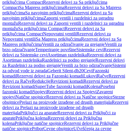
priključcima Compact
Rezervni delovi za Sa priključcima
Compact
Sa Mapress priključcima
Rezervni delovi za Sa Mapress
priključcima
Sa navojnim priključcima
Rezervni delovi za Sa
navojnim priključcima
Zaporni ventili i razdelnici za ugradnu
montažu
Rezervni delovi za Zaporni ventili i razdelnici za ugradnu
montažu
Sa priključcima Compact
Rezervni delovi za Sa
priključcima Compact
Nepovratni ventili
Rezervni delovi za
Nepovratni ventili
Sa Mapress priključcima
Rezervni delovi za Sa
Mapress priključcima
Ventili za odzračivanje za grejanje
Ventili za
brzo odzračivanje
Temperiranje površine
Sistemske cevi
Rezervni
delovi za Sistemske cevi
Asortiman razdelnika
Rezervni delovi za
Asortiman razdelnika
Razdelnici za podno grejanje
Rezervni delovi
za Razdelnici za podno grejanje
Ventili za brzo odzračivanje
Sistemi
za odvod vode iz zgrada
Geberit Silent-db20
Cevi
Fazonski
komadi
Rezervni delovi za Fazonski komadi
Lukovi
Račve
Rezervni
delovi za Račve
Redukcije
Revizioni komadi
Rezervni delovi za
Revizioni komadi
SuperTube fazonski komadi
Kolena
Posebni
fazonski komadi
Spojevi
Rezervni delovi za Spojevi
Zavareni
spojevi
Natične spojnice
Rezervni delovi za Natične spojnice
Stezne
obujmice
Prelazi na proizvode izrađene od drugih materijala
Rezervni
delovi za Prelazi na proizvode izrađene od drugih
materijala
Priključci za aparate
Rezervni delovi za Priključci za
aparate
Priključna kolena
Rezervni delovi za Priključna
kolena
Priključne natične spojnice
Rezervni delovi za Priključne
natične spojnice
Pribor
Cevne obujmice
Učvršćenja za cevne