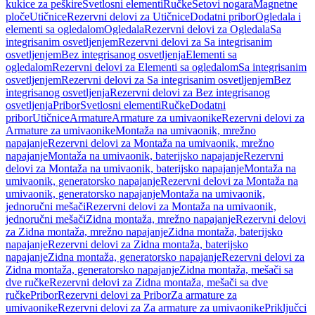
kukice za peškire
Svetlosni elementi
Ručke
Setovi nogara
Magnetne
ploče
Utičnice
Rezervni delovi za Utičnice
Dodatni pribor
Ogledala i
elementi sa ogledalom
Ogledala
Rezervni delovi za Ogledala
Sa
integrisanim osvetljenjem
Rezervni delovi za Sa integrisanim
osvetljenjem
Bez integrisanog osvetljenja
Elementi sa
ogledalom
Rezervni delovi za Elementi sa ogledalom
Sa integrisanim
osvetljenjem
Rezervni delovi za Sa integrisanim osvetljenjem
Bez
integrisanog osvetljenja
Rezervni delovi za Bez integrisanog
osvetljenja
Pribor
Svetlosni elementi
Ručke
Dodatni
pribor
Utičnice
Armature
Armature za umivaonike
Rezervni delovi za
Armature za umivaonike
Montaža na umivaonik, mrežno
napajanje
Rezervni delovi za Montaža na umivaonik, mrežno
napajanje
Montaža na umivaonik, baterijsko napajanje
Rezervni
delovi za Montaža na umivaonik, baterijsko napajanje
Montaža na
umivaonik, generatorsko napajanje
Rezervni delovi za Montaža na
umivaonik, generatorsko napajanje
Montaža na umivaonik,
jednoručni mešači
Rezervni delovi za Montaža na umivaonik,
jednoručni mešači
Zidna montaža, mrežno napajanje
Rezervni delovi
za Zidna montaža, mrežno napajanje
Zidna montaža, baterijsko
napajanje
Rezervni delovi za Zidna montaža, baterijsko
napajanje
Zidna montaža, generatorsko napajanje
Rezervni delovi za
Zidna montaža, generatorsko napajanje
Zidna montaža, mešači sa
dve ručke
Rezervni delovi za Zidna montaža, mešači sa dve
ručke
Pribor
Rezervni delovi za Pribor
Za armature za
umivaonike
Rezervni delovi za Za armature za umivaonike
Priključci