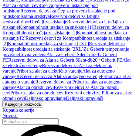
Alat za obradu cevi
Čep za proveru instalacije pod
pritiskom
Rezervni delovi za Čep za proveru instalacije pod
pritiskom
Ispitna sredstva
Rezervni delovi za Ispitna
sredstva
Pribor
Uređaji za stiskanje
Rezervni delovi za Uređaji za
stiskanje
Kompatibilnost uređaja za stiskanje [1]
Rezervni delovi za
Kompatibilnost uređaja za stiskanje [1]
Kompatibilnost uređaja za
stiskanje [2]
Rezervni delovi za Kompatibilnost uređaja za stiskanje
[2]
Kompatibilnost uređaja za stiskanje [2XL]
Rezervni delovi za
Kompatibilnost uređaja za stiskanje [2XL]
Za Geberit temperiranje
površine
Cevna vretena
Alat za Geberit Silent-db20 / Geberit
PE
Rezervni delovi za Alat za Geberit Silent-db20 / Geberit PE
Alat
za električno varenje
Rezervni delovi za Alat za električno
varenje
Pribor za alat za električno varenje
Alat za autogeno
varenje
Rezervni delovi za Alat za autogeno varenje
Pribor za alat za
autogeno varenje
Rezervni delovi za Pribor za alat za autogeno
varenje
Alat za obradu cevi
Rezervni delovi za Alat za obradu
cevi
Pribor za alat za obradu cevi
Rezervni delovi za Pribor za alat za
obradu cevi
Daljinsko upravljanje
Daljinski upravljači
Kategorije proizvoda
Kupatilske serije
Novosti