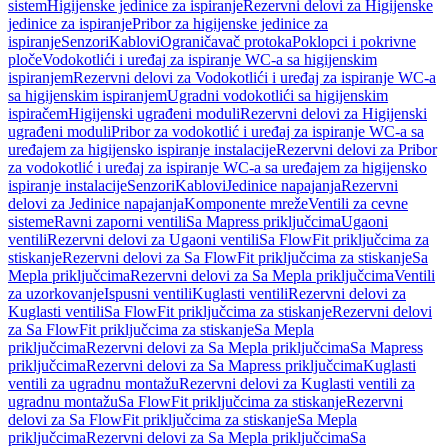
sistem
Higijenske jedinice za ispiranje
Rezervni delovi za Higijenske
jedinice za ispiranje
Pribor za higijenske jedinice za
ispiranje
Senzori
Kablovi
Ograničavač protoka
Poklopci i pokrivne
ploče
Vodokotlići i uređaj za ispiranje WC-a sa higijenskim
ispiranjem
Rezervni delovi za Vodokotlići i uređaj za ispiranje WC-a
sa higijenskim ispiranjem
Ugradni vodokotlići sa higijenskim
ispiračem
Higijenski ugrađeni moduli
Rezervni delovi za Higijenski
ugrađeni moduli
Pribor za vodokotlić i uređaj za ispiranje WC-a sa
uređajem za higijensko ispiranje instalacije
Rezervni delovi za Pribor
za vodokotlić i uređaj za ispiranje WC-a sa uređajem za higijensko
ispiranje instalacije
Senzori
Kablovi
Jedinice napajanja
Rezervni
delovi za Jedinice napajanja
Komponente mreže
Ventili za cevne
sisteme
Ravni zaporni ventili
Sa Mapress priključcima
Ugaoni
ventili
Rezervni delovi za Ugaoni ventili
Sa FlowFit priključcima za
stiskanje
Rezervni delovi za Sa FlowFit priključcima za stiskanje
Sa
Mepla priključcima
Rezervni delovi za Sa Mepla priključcima
Ventili
za uzorkovanje
Ispusni ventili
Kuglasti ventili
Rezervni delovi za
Kuglasti ventili
Sa FlowFit priključcima za stiskanje
Rezervni delovi
za Sa FlowFit priključcima za stiskanje
Sa Mepla
priključcima
Rezervni delovi za Sa Mepla priključcima
Sa Mapress
priključcima
Rezervni delovi za Sa Mapress priključcima
Kuglasti
ventili za ugradnu montažu
Rezervni delovi za Kuglasti ventili za
ugradnu montažu
Sa FlowFit priključcima za stiskanje
Rezervni
delovi za Sa FlowFit priključcima za stiskanje
Sa Mepla
priključcima
Rezervni delovi za Sa Mepla priključcima
Sa