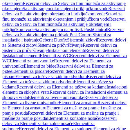
okretanjem
Rezervni delovi za Setovi za finu montažu za aktiviranje
okretanjem
Sa aktiviranjem okretanjem i priključkom vode
Rezervni
delovi za Sa aktiviranjem okretanjem i priključkom vode
Setovi za
finu montažu za aktiviranje okretanjem i priključkom vode
Rezervni
delovi za Setovi za finu montažu za aktiviranje okretanjem i
priključkom vode
Sa aktiviranjem na pritisak PushControl
Rezervni
delovi za Sa aktiviranjem na pritisak PushControl
Sistemi za
instalacije i ispiranje
Geberit Duofix
Sistemski zidovi
Rezervni delovi
za Sistemski zidovi
Sistemi za pričvršćivanje
Rezervni delovi za
Sistemi za pričvršćivanje
Instalacioni elementi
Rezervni delovi za
Instalacioni elementi
Elementi za WC
Rezervni delovi za Elementi za
WC
Elementi za umivaonike
Rezervni delovi za Elementi za
umivaonike
Elementi za bidee
Rezervni delovi za Elementi za
bidee
Elementi za pisoare
Rezervni delovi za Elementi za
pisoare
Elementi za tuševe sa zidnim odvodom
Rezervni delovi za
Elementi za tuševe sa zidnim odvodom
Elementi za tuševe sa
kadama
Rezervni delovi za Elementi za tuševe sa kadama
Instalacioni
elementi za sklopiva vrata
Rezervni delovi za Instalacioni elementi za
sklopiva vrata
Elementi za livene umivaonike
Rezervni delovi za
Elementi za livene umivaonike
Elementi za armaturu
Rezervni delovi
za Elementi za armaturu
Elementi za mašine za pranje i mašine za
pranje posuđa
Rezervni delovi za Elementi za mašine za pranje i
mašine za pranje posuđa
Elementi za konzolne nosače
Rezervni
delovi za Elementi za konzolne nosače
Elementi za
sudopere
Rezervni delovi za Elementi za sudopere
Elementi za zidne