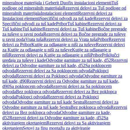
mineralnog materijala i Geberit Duofix instalacioni elementi
Tuš
podloge od mineralnih materijala
Rezervni delovi za Tuš podloge od
mineralnih materijala
Instalacioni elementi
Rezervni delovi za
Instalacioni elementi
Specifični odvodi za tuš kade
Rezervni delovi za
Specifični odvodi za tuš kade
Pribor
Tuš kabine
Rezervni delovi za
Tuš kabine
Tuš kabine
Rezervni delovi za Tuš kabine
Bočne pregrade
za tuševe u ravni poda
Rezervni delovi za Bočne pregrade za tuševe
u ravni poda
Vrata tuša
Rezervni delovi za Vrata tuša
Pribor
Rezervni
delovi za Pribor
Kutije za odlaganje u niši za tuševe
Rezervni delovi
za Kutije za odlaganje u niši za tuševe
Kutije za odlaganje u
niši
Rezervni delovi za Kutije za odlaganje u niši
Pribor
Priključci
uređaja za tuševe i kade
Odvodne garniture za tuš kade, d52
Rezervni
delovi za Odvodne garniture za tuš kade, d52
Sa poklopcem
odvoda
Rezervni delovi za Sa poklopcem odvoda
Poklopci
odvoda
Rezervni delovi za Poklopci odvoda
Odvodne garniture za
tuš kade, d90
Rezervni delovi za Odvodne garniture za tuš kade,
d90
Sa poklopcem odvoda
Rezervni delovi za Sa poklopcem
odvoda
Bez poklopca odvoda
Rezervni delovi za Bez poklopca
odvoda
Poklopci odvoda
Rezervni delovi za Poklopci
odvoda
Odvodne garniture za tuš kade Sestra
Rezervni delovi za
Odvodne garniture za tuš kade Sestra
Bez poklopca odvoda
Rezervni
delovi za Bez poklopca odvoda
Odvodne garniture za kade,
d52
Rezervni delovi za Odvodne garniture za kade, d52
Sa
aktiviranjem okretanjem
Rezervni delovi za Sa aktiviranjem
okretanjem
Setovi za finu montažu za aktiviranje