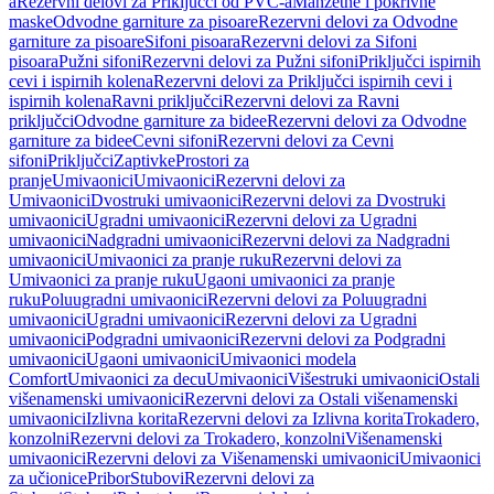
a
Rezervni delovi za Priključci od PVC-a
Manžetne i pokrivne
maske
Odvodne garniture za pisoare
Rezervni delovi za Odvodne
garniture za pisoare
Sifoni pisoara
Rezervni delovi za Sifoni
pisoara
Pužni sifoni
Rezervni delovi za Pužni sifoni
Priključci ispirnih
cevi i ispirnih kolena
Rezervni delovi za Priključci ispirnih cevi i
ispirnih kolena
Ravni priključci
Rezervni delovi za Ravni
priključci
Odvodne garniture za bidee
Rezervni delovi za Odvodne
garniture za bidee
Cevni sifoni
Rezervni delovi za Cevni
sifoni
Priključci
Zaptivke
Prostori za
pranje
Umivaonici
Umivaonici
Rezervni delovi za
Umivaonici
Dvostruki umivaonici
Rezervni delovi za Dvostruki
umivaonici
Ugradni umivaonici
Rezervni delovi za Ugradni
umivaonici
Nadgradni umivaonici
Rezervni delovi za Nadgradni
umivaonici
Umivaonici za pranje ruku
Rezervni delovi za
Umivaonici za pranje ruku
Ugaoni umivaonici za pranje
ruku
Poluugradni umivaonici
Rezervni delovi za Poluugradni
umivaonici
Ugradni umivaonici
Rezervni delovi za Ugradni
umivaonici
Podgradni umivaonici
Rezervni delovi za Podgradni
umivaonici
Ugaoni umivaonici
Umivaonici modela
Comfort
Umivaonici za decu
Umivaonici
Višestruki umivaonici
Ostali
višenamenski umivaonici
Rezervni delovi za Ostali višenamenski
umivaonici
Izlivna korita
Rezervni delovi za Izlivna korita
Trokadero,
konzolni
Rezervni delovi za Trokadero, konzolni
Višenamenski
umivaonici
Rezervni delovi za Višenamenski umivaonici
Umivaonici
za učionice
Pribor
Stubovi
Rezervni delovi za