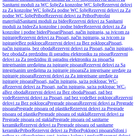
Sanitarni moduli za WC šolje
Za konzolne WC šolje
Rezervni delovi
za Za konzolne WC šolje
Za podne WC šolje
Rezervni delovi za Za
podne WC šolje
Pribor
Rezervni delovi za Pribor
Potrošni
materijali
Sanitarni moduli za bidee
Rezervni delovi za Sanitarni
moduli za bidee
Za konzolne i podne bidee
Rezervni delovi za Za
konzolne i podne bidee
Pisoari
Pisoari, način ispiranja, sa ivicom za
ispiranje
Rezervni delovi za Pisoari, način ispiranja, sa ivicom za
ispiranje
Bez poklopca
Rezervni delovi za Bez poklopca
Pisoari,
način ispiranja, bez oboda
Rezervni delovi za Pisoari, način ispiranja,
bez oboda
Za predzidnu ili ugradnu elektroniku za pisoar
Rezervni
delovi za Za predzidnu ili ugradnu elektroniku za pisoar
Sa
integrisanim uređajima za ispiranje pisoara
Rezervni delovi za Sa
integrisanim uređajima za ispiranje pisoara
Za integrisane uređaje za
ispiranje pisoara
Rezervni delovi za Za integrisane uređaje za
ispiranje pisoara
Pisoari, način ispiranja, sa/za poklopac WC-
a
Rezervni delovi za Pisoari, način ispiranja, sa/za poklopac WC-
a
Bez oboda
Rezervni delovi za Bez oboda
Pisoari, rad bez
vode
Rezervni delovi za Pisoari, rad bez vode
Bez poklopca
Rezervni
delovi za Bez poklopca
Pregrade pisoara
Rezervni delovi za Pregrade
pisoara
Pregrade pisoara od plastike
Rezervni delovi za Pregrade
pisoara od plastike
Pregrade pisoara od stakla
Rezervni delovi za
Pregrade pisoara od stakla
Pregrade pisoara od sanitarne
keramike
Rezervni delovi za Pregrade pisoara od sanitarne
keramike
Pribor
Rezervni delovi za Pribor
Poklopci pisoara
Sifoni i
pribor za sifone
Ispirne cevi, ispirna kolena i prelazi
Rezervni delovi