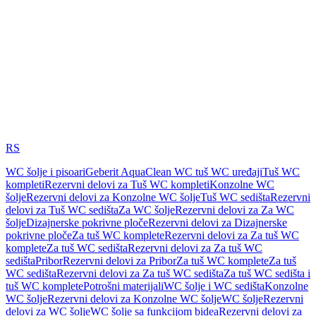
RS
WC šolje i pisoari
Geberit AquaClean WC tuš WC uređaji
Tuš WC
kompleti
Rezervni delovi za Tuš WC kompleti
Konzolne WC
šolje
Rezervni delovi za Konzolne WC šolje
Tuš WC sedišta
Rezervni
delovi za Tuš WC sedišta
Za WC šolje
Rezervni delovi za Za WC
šolje
Dizajnerske pokrivne ploče
Rezervni delovi za Dizajnerske
pokrivne ploče
Za tuš WC komplete
Rezervni delovi za Za tuš WC
komplete
Za tuš WC sedišta
Rezervni delovi za Za tuš WC
sedišta
Pribor
Rezervni delovi za Pribor
Za tuš WC komplete
Za tuš
WC sedišta
Rezervni delovi za Za tuš WC sedišta
Za tuš WC sedišta i
tuš WC komplete
Potrošni materijali
WC šolje i WC sedišta
Konzolne
WC šolje
Rezervni delovi za Konzolne WC šolje
WC šolje
Rezervni
delovi za WC šolje
WC šolje sa funkcijom bidea
Rezervni delovi za