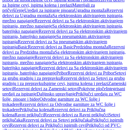
za Ispirne cevi, ispirna kolena i prelazi
Materijali za
pričvršćenje
Uređaji za ispiranje pisoara
Ugradna montaža
Rezervni
delovi za Ugradna montaža
Sa elektronskim aktiviranjem ispiranja,
mrežno napajanje
Rezervni delovi za Sa elektronskim aktiviranjem
ispiranja, mrežno napajanje
Sa elektronskim aktiviranjem ispiranja,
baterijsko napajanje
Rezervni delovi za Sa elektronskim aktiviranjem
ispiranja, baterijsko napajanje
Sa pneumatskim aktiviranjem
ispiranja
Rezervni delovi za Sa pneumatskim aktiviranjem
ispiranja
Basic
Rezervni delovi za Basic
Predzidna montaža
Rezervni
delovi za Predzidna montaža
Sa elektronskim aktiviranjem ispiranja,
mrežno napajanje
Rezervni delovi za Sa elektronskim aktiviranjem
ispiranja, mrežno napajanje
Sa elektronskim aktiviranjem ispiranja,
baterijsko napajanje
Rezervni delovi za Sa elektronskim aktiviranjem
ispiranja, baterijsko napajanje
Pribor
Rezervni delovi za Pribor
Setovi
za grubu gradnju i za prepravku
Rezervni delovi za Setovi za grubu
gradnju i za prepravku
Ispirne cevi, ispirna kolena i prelazi
Zamenski
setovi
Rezervni delovi za Zamenski setovi
Pokrivne ploče
Integrisani
uređaji za ispiranje
Daljinsko upravljanje
Priključci uređaja za WC
šolje, pisoare i bidee
Odvodne garniture za WC šolje i
trokadere
Rezervni delovi za Odvodne garniture za WC šolje i
trokadere
Priključna kolena
Rezervni delovi za Priključna
kolena
Ravni priključci
Rezervni delovi za Ravni priključci
Setovi
priključaka
Rezervni delovi za Setovi priključaka
Priključci ispirnih
cevi
Rezervni delovi za Priključci ispirnih cevi
Priključci od PVC-