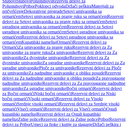
Stubovi
Stubovi
Polustubovi
Rezervni delovi za
Polustubovi
Pribor
Poklopci odvoda
Držači peškira
Materijali za
pričvršćenje
Dekorativne pregrade
Setovi umivaonika sa
ormarićem
Setovi umivaonika za pranje ruku sa ormarićem
Rezervni
delovi za Setovi umivaonika za pranje ruku sa ormarićem
Setovi
ugradnog umivaonika sa ormarićem
Rezervni delovi za Setovi
ugradnog umivaonika sa ormarićem
Setovi ugradnog umivaonika sa
ormarićem
Rezervni delovi za Setovi ugradnog umivaonika sa
ormarićem
Kupatilski nameštaj
Ormarići
Rezervni delovi za
Ormarići
Za umivaonike za pranje ruku
Rezervni delovi za Za
umivaonike za pranje ruku
Za umivaonike
Rezervni delovi za Za
umivaonike
Za dvostruke umivaonike
Rezervni delovi za Za
dvostruke umivaonike
Za ugradne umivaonike
Rezervni delovi za Za
ugradne umivaonike
Ploče za umivaonike
Rezervni delovi za Ploče
za umivaonike
Za nadpultne umivaonike u obliku posude
Rezervni
delovi za Za nadpultne umivaonike u obliku posude
Za pravougaone
nadpultne umivaonike
Rezervni delovi za Za pravougaone nadpultne
umivaonike
Za ugradne umivaonike
Bočni ormarići
Rezervni delovi
za Bočni ormarići
Niski bočni ormarići
Rezervni delovi za Niski
bočni ormarići
Visoki ormarići
Rezervni delovi za Visoki
ormarići
Srednje visoki ormarići
Rezervni delovi za Srednje visoki
ormarići
Viseći ormarići
Rezervni delovi za Viseći ormarići
Ostali
kupatilski nameštaj
Rezervni delovi za Ostali kupatilski
nameštaj
Zidne police
Rezervni delovi za Zidne police
Pribor
Rezervni
delovi za Pribor
Umeci za fioke i kutije za slaganje
Držači peškira i