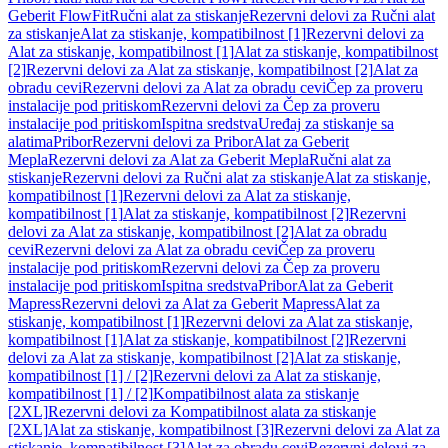
Geberit FlowFit
Ručni alat za stiskanje
Rezervni delovi za Ručni alat
za stiskanje
Alat za stiskanje, kompatibilnost [1]
Rezervni delovi za
Alat za stiskanje, kompatibilnost [1]
Alat za stiskanje, kompatibilnost
[2]
Rezervni delovi za Alat za stiskanje, kompatibilnost [2]
Alat za
obradu cevi
Rezervni delovi za Alat za obradu cevi
Čep za proveru
instalacije pod pritiskom
Rezervni delovi za Čep za proveru
instalacije pod pritiskom
Ispitna sredstva
Uređaj za stiskanje sa
alatima
Pribor
Rezervni delovi za Pribor
Alat za Geberit
Mepla
Rezervni delovi za Alat za Geberit Mepla
Ručni alat za
stiskanje
Rezervni delovi za Ručni alat za stiskanje
Alat za stiskanje,
kompatibilnost [1]
Rezervni delovi za Alat za stiskanje,
kompatibilnost [1]
Alat za stiskanje, kompatibilnost [2]
Rezervni
delovi za Alat za stiskanje, kompatibilnost [2]
Alat za obradu
cevi
Rezervni delovi za Alat za obradu cevi
Čep za proveru
instalacije pod pritiskom
Rezervni delovi za Čep za proveru
instalacije pod pritiskom
Ispitna sredstva
Pribor
Alat za Geberit
Mapress
Rezervni delovi za Alat za Geberit Mapress
Alat za
stiskanje, kompatibilnost [1]
Rezervni delovi za Alat za stiskanje,
kompatibilnost [1]
Alat za stiskanje, kompatibilnost [2]
Rezervni
delovi za Alat za stiskanje, kompatibilnost [2]
Alat za stiskanje,
kompatibilnost [1] / [2]
Rezervni delovi za Alat za stiskanje,
kompatibilnost [1] / [2]
Kompatibilnost alata za stiskanje
[2XL]
Rezervni delovi za Kompatibilnost alata za stiskanje
[2XL]
Alat za stiskanje, kompatibilnost [3]
Rezervni delovi za Alat za
stiskanje, kompatibilnost [3]
Alat za obradu cevi
Rezervni delovi za