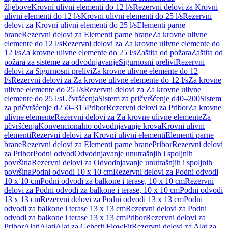
žljebove
Krovni ulivni elementi do 12 l/s
Rezervni delovi za Krovni
ulivni elementi do 12 l/s
Krovni ulivni elementi do 25 l/s
Rezervni
delovi za Krovni ulivni elementi do 25 l/s
Elementi parne
brane
Rezervni delovi za Elementi parne brane
Za krovne ulivne
elemente do 12 l/s
Rezervni delovi za Za krovne ulivne elemente do
12 l/s
Za krovne ulivne elemente do 25 l/s
Zaštita od požara
Zaštita od
požara za sisteme za odvodnjavanje
Sigurnosni prelivi
Rezervni
delovi za Sigurnosni prelivi
Za krovne ulivne elemente do 12
l/s
Rezervni delovi za Za krovne ulivne elemente do 12 l/s
Za krovne
ulivne elemente do 25 l/s
Rezervni delovi za Za krovne ulivne
elemente do 25 l/s
Učvršćenja
Sistem za pričvršćenje d40–200
Sistem
za pričvršćenje d250–315
Pribor
Rezervni delovi za Pribor
Za krovne
ulivne elemente
Rezervni delovi za Za krovne ulivne elemente
Za
učvršćenja
Konvencionalno odvodnjavanje krova
Krovni ulivni
elementi
Rezervni delovi za Krovni ulivni elementi
Elementi parne
brane
Rezervni delovi za Elementi parne brane
Pribor
Rezervni delovi
za Pribor
Podni odvod
Odvodnjavanje unutrašnjih i spoljnih
površina
Rezervni delovi za Odvodnjavanje unutrašnjih i spoljnih
površina
Podni odvodi 10 x 10 cm
Rezervni delovi za Podni odvodi
10 x 10 cm
Podni odvodi za balkone i terase, 10 x 10 cm
Rezervni
delovi za Podni odvodi za balkone i terase, 10 x 10 cm
Podni odvodi
13 x 13 cm
Rezervni delovi za Podni odvodi 13 x 13 cm
Podni
odvodi za balkone i terase 13 x 13 cm
Rezervni delovi za Podni
odvodi za balkone i terase 13 x 13 cm
Pribor
Rezervni delovi za
Pribor
Alati
Alati
Alat za Geberit FlowFit
Rezervni delovi za Alat za