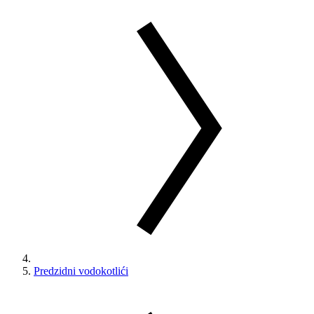
Predzidni vodokotlići