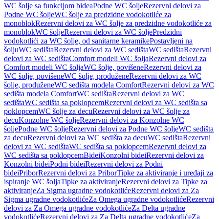
WC šolje sa funkcijom bidea
Podne WC šolje
Rezervni delovi za
Podne WC šolje
WC šolje za predzidne vodokotliće za
monoblok
Rezervni delovi za WC šolje za predzidne vodokotliće za
monoblok
WC šolje
Rezervni delovi za WC šolje
Predzidni
vodokotlići za WC šolje, od sanitarne keramike
Postavljeni na
šolju
WC sedišta
Rezervni delovi za WC sedišta
WC sedišta
Rezervni
delovi za WC sedišta
Comfort modeli WC šolja
Rezervni delovi za
Comfort modeli WC šolja
WC šolje, povišene
Rezervni delovi za
WC šolje, povišene
WC šolje, produžene
Rezervni delovi za WC
šolje, produžene
WC sedišta modela Comfort
Rezervni delovi za WC
sedišta modela Comfort
WC sedišta
Rezervni delovi za WC
sedišta
WC sedišta sa poklopcem
Rezervni delovi za WC sedišta sa
poklopcem
WC šolje za decu
Rezervni delovi za WC šolje za
decu
Konzolne WC šolje
Rezervni delovi za Konzolne WC
šolje
Podne WC šolje
Rezervni delovi za Podne WC šolje
WC sedišta
za decu
Rezervni delovi za WC sedišta za decu
WC sedišta
Rezervni
delovi za WC sedišta
WC sedišta sa poklopcem
Rezervni delovi za
WC sedišta sa poklopcem
Bidei
Konzolni bidei
Rezervni delovi za
Konzolni bidei
Podni bidei
Rezervni delovi za Podni
bidei
Pribor
Rezervni delovi za Pribor
Tipke za aktiviranje i uređaji za
ispiranje WC šolja
Tipke za aktiviranje
Rezervni delovi za Tipke za
aktiviranje
Za Sigma ugradne vodokotliće
Rezervni delovi za Za
Sigma ugradne vodokotliće
Za Omega ugradne vodokotliće
Rezervni
delovi za Za Omega ugradne vodokotliće
Za Delta ugradne
vodokotliće
Rezervni delovi za Za Delta ugradne vodokotliće
Za