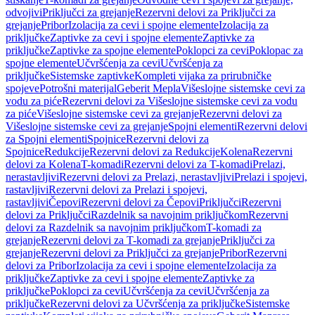
odvojivi
Priključci za grejanje
Rezervni delovi za Priključci za
grejanje
Pribor
Izolacija za cevi i spojne elemente
Izolacija za
priključke
Zaptivke za cevi i spojne elemente
Zaptivke za
priključke
Zaptivke za spojne elemente
Poklopci za cevi
Poklopac za
spojne elemente
Učvršćenja za cevi
Učvršćenja za
priključke
Sistemske zaptivke
Kompleti vijaka za prirubničke
spojeve
Potrošni materijal
Geberit Mepla
Višeslojne sistemske cevi za
vodu za piće
Rezervni delovi za Višeslojne sistemske cevi za vodu
za piće
Višeslojne sistemske cevi za grejanje
Rezervni delovi za
Višeslojne sistemske cevi za grejanje
Spojni elementi
Rezervni delovi
za Spojni elementi
Spojnice
Rezervni delovi za
Spojnice
Redukcije
Rezervni delovi za Redukcije
Kolena
Rezervni
delovi za Kolena
T-komadi
Rezervni delovi za T-komadi
Prelazi,
nerastavljivi
Rezervni delovi za Prelazi, nerastavljivi
Prelazi i spojevi,
rastavljivi
Rezervni delovi za Prelazi i spojevi,
rastavljivi
Čepovi
Rezervni delovi za Čepovi
Priključci
Rezervni
delovi za Priključci
Razdelnik sa navojnim priključkom
Rezervni
delovi za Razdelnik sa navojnim priključkom
T-komadi za
grejanje
Rezervni delovi za T-komadi za grejanje
Priključci za
grejanje
Rezervni delovi za Priključci za grejanje
Pribor
Rezervni
delovi za Pribor
Izolacija za cevi i spojne elemente
Izolacija za
priključke
Zaptivke za cevi i spojne elemente
Zaptivke za
priključke
Poklopci za cevi
Učvršćenja za cevi
Učvršćenja za
priključke
Rezervni delovi za Učvršćenja za priključke
Sistemske