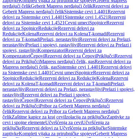
zaptivke
Kompleti vijaka za prirubničke spojeve
Geberit Mapress
nerđajući čelik
Geberit Mapress nerđajući čelik
Rezervni delovi za
Geberit Mapress nerđajući čelik
Sistemske cevi 1.4401
Rezervni
delovi za Sistemske cevi 1.4401
Sistemske cevi 1.4521
Rezervni
delovi za Sistemske cevi 1.4521
Cevni umeci
Spojnice
Rezervni
delovi za Spojnice
Redukcije
Rezervni delovi za
Redukcije
Kolena
Rezervni delovi za Kolena
T-komadi
Rezervni
delovi za T-komadi
Prelazi, nerastavljivi
Rezervni delovi za Prelazi,
nerastavljivi
Prelazi i spojevi, rastavljivi
Rezervni delovi za Prelazi i
spojevi, rastavljivi
Kompenzatori
Rezervni delovi za
Kompenzatori
Čepovi
Rezervni delovi za Čepovi
Priključci
Rezervni
delovi za Priključci
Mapress nerđajući čelik, gas
Rezervni delovi za
Mapress nerđajući čelik, gas
Sistemske cevi 1.4401
Rezervni delovi
za Sistemske cevi 1.4401
Cevni umeci
Spojnice
Rezervni delovi za
Spojnice
Redukcije
Rezervni delovi za Redukcije
Kolena
Rezervni
delovi za Kolena
T-komadi
Rezervni delovi za T-komadi
Prelazi,
nerastavljivi
Rezervni delovi za Prelazi, nerastavljivi
Prelazi i spojevi,
rastavljivi
Rezervni delovi za Prelazi i spojevi,
rastavljivi
Čepovi
Rezervni delovi za Čepovi
Priključci
Rezervni
delovi za Priključci
Pribor za Geberit Mapress nerđajući
čelik
Rezervni delovi za Pribor za Geberit Mapress nerđajući
čelik
Zaštitne kapice za kraj cevi
Izolacija za priključke
Zaptivke za
cevi i spojne elemente
Učvršćenja za cevi
Učvršćenja za
priključke
Rezervni delovi za Učvršćenja za priključke
Sistemske
zaptivke
Kompleti vijaka za prirubničke spojeve
Geberit Mapress