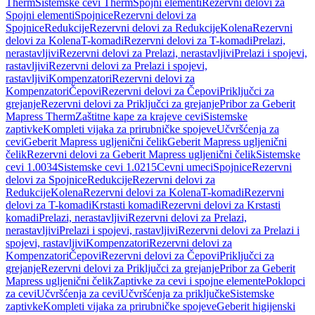
Therm
Sistemske cevi Therm
Spojni elementi
Rezervni delovi za
Spojni elementi
Spojnice
Rezervni delovi za
Spojnice
Redukcije
Rezervni delovi za Redukcije
Kolena
Rezervni
delovi za Kolena
T-komadi
Rezervni delovi za T-komadi
Prelazi,
nerastavljivi
Rezervni delovi za Prelazi, nerastavljivi
Prelazi i spojevi,
rastavljivi
Rezervni delovi za Prelazi i spojevi,
rastavljivi
Kompenzatori
Rezervni delovi za
Kompenzatori
Čepovi
Rezervni delovi za Čepovi
Priključci za
grejanje
Rezervni delovi za Priključci za grejanje
Pribor za Geberit
Mapress Therm
Zaštitne kape za krajeve cevi
Sistemske
zaptivke
Kompleti vijaka za prirubničke spojeve
Učvršćenja za
cevi
Geberit Mapress ugljenični čelik
Geberit Mapress ugljenični
čelik
Rezervni delovi za Geberit Mapress ugljenični čelik
Sistemske
cevi 1.0034
Sistemske cevi 1.0215
Cevni umeci
Spojnice
Rezervni
delovi za Spojnice
Redukcije
Rezervni delovi za
Redukcije
Kolena
Rezervni delovi za Kolena
T-komadi
Rezervni
delovi za T-komadi
Krstasti komadi
Rezervni delovi za Krstasti
komadi
Prelazi, nerastavljivi
Rezervni delovi za Prelazi,
nerastavljivi
Prelazi i spojevi, rastavljivi
Rezervni delovi za Prelazi i
spojevi, rastavljivi
Kompenzatori
Rezervni delovi za
Kompenzatori
Čepovi
Rezervni delovi za Čepovi
Priključci za
grejanje
Rezervni delovi za Priključci za grejanje
Pribor za Geberit
Mapress ugljenični čelik
Zaptivke za cevi i spojne elemente
Poklopci
za cevi
Učvršćenja za cevi
Učvršćenja za priključke
Sistemske
zaptivke
Kompleti vijaka za prirubničke spojeve
Geberit higijenski