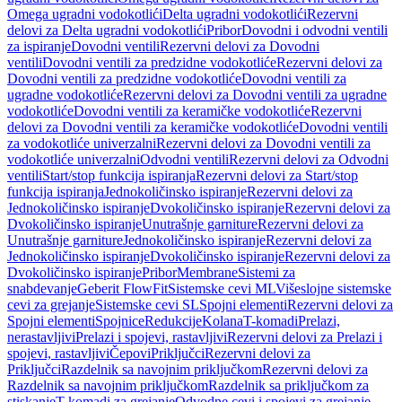
Omega ugradni vodokotlići
Delta ugradni vodokotlići
Rezervni
delovi za Delta ugradni vodokotlići
Pribor
Dovodni i odvodni ventili
za ispiranje
Dovodni ventili
Rezervni delovi za Dovodni
ventili
Dovodni ventili za predzidne vodokotliće
Rezervni delovi za
Dovodni ventili za predzidne vodokotliće
Dovodni ventili za
ugradne vodokotliće
Rezervni delovi za Dovodni ventili za ugradne
vodokotliće
Dovodni ventili za keramičke vodokotliće
Rezervni
delovi za Dovodni ventili za keramičke vodokotliće
Dovodni ventili
za vodokotliće univerzalni
Rezervni delovi za Dovodni ventili za
vodokotliće univerzalni
Odvodni ventili
Rezervni delovi za Odvodni
ventili
Start/stop funkcija ispiranja
Rezervni delovi za Start/stop
funkcija ispiranja
Jednokoličinsko ispiranje
Rezervni delovi za
Jednokoličinsko ispiranje
Dvokoličinsko ispiranje
Rezervni delovi za
Dvokoličinsko ispiranje
Unutrašnje garniture
Rezervni delovi za
Unutrašnje garniture
Jednokoličinsko ispiranje
Rezervni delovi za
Jednokoličinsko ispiranje
Dvokoličinsko ispiranje
Rezervni delovi za
Dvokoličinsko ispiranje
Pribor
Membrane
Sistemi za
snabdevanje
Geberit FlowFit
Sistemske cevi ML
Višeslojne sistemske
cevi za grejanje
Sistemske cevi SL
Spojni elementi
Rezervni delovi za
Spojni elementi
Spojnice
Redukcije
Kolana
T-komadi
Prelazi,
nerastavljivi
Prelazi i spojevi, rastavljivi
Rezervni delovi za Prelazi i
spojevi, rastavljivi
Čepovi
Priključci
Rezervni delovi za
Priključci
Razdelnik sa navojnim priključkom
Rezervni delovi za
Razdelnik sa navojnim priključkom
Razdelnik sa priključkom za
stiskanje
T-komadi za grejanje
Odvodne cevi i spojevi za grejanje,