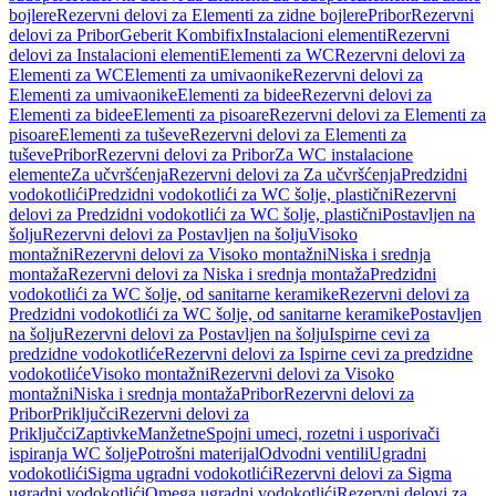
bojlere
Rezervni delovi za Elementi za zidne bojlere
Pribor
Rezervni
delovi za Pribor
Geberit Kombifix
Instalacioni elementi
Rezervni
delovi za Instalacioni elementi
Elementi za WC
Rezervni delovi za
Elementi za WC
Elementi za umivaonike
Rezervni delovi za
Elementi za umivaonike
Elementi za bidee
Rezervni delovi za
Elementi za bidee
Elementi za pisoare
Rezervni delovi za Elementi za
pisoare
Elementi za tuševe
Rezervni delovi za Elementi za
tuševe
Pribor
Rezervni delovi za Pribor
Za WC instalacione
elemente
Za učvršćenja
Rezervni delovi za Za učvršćenja
Predzidni
vodokotlići
Predzidni vodokotlići za WC šolje, plastični
Rezervni
delovi za Predzidni vodokotlići za WC šolje, plastični
Postavljen na
šolju
Rezervni delovi za Postavljen na šolju
Visoko
montažni
Rezervni delovi za Visoko montažni
Niska i srednja
montaža
Rezervni delovi za Niska i srednja montaža
Predzidni
vodokotlići za WC šolje, od sanitarne keramike
Rezervni delovi za
Predzidni vodokotlići za WC šolje, od sanitarne keramike
Postavljen
na šolju
Rezervni delovi za Postavljen na šolju
Ispirne cevi za
predzidne vodokotliće
Rezervni delovi za Ispirne cevi za predzidne
vodokotliće
Visoko montažni
Rezervni delovi za Visoko
montažni
Niska i srednja montaža
Pribor
Rezervni delovi za
Pribor
Priključci
Rezervni delovi za
Priključci
Zaptivke
Manžetne
Spojni umeci, rozetni i usporivači
ispiranja WC šolje
Potrošni materijal
Odvodni ventili
Ugradni
vodokotlići
Sigma ugradni vodokotlići
Rezervni delovi za Sigma
ugradni vodokotlići
Omega ugradni vodokotlići
Rezervni delovi za