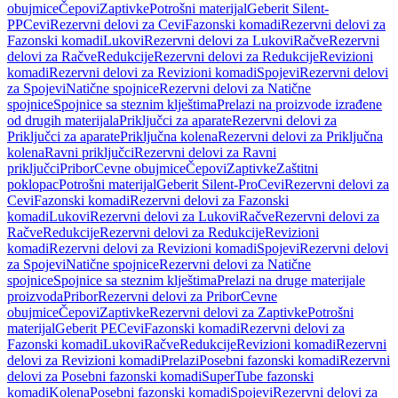
obujmice
Čepovi
Zaptivke
Potrošni materijal
Geberit Silent-
PP
Cevi
Rezervni delovi za Cevi
Fazonski komadi
Rezervni delovi za
Fazonski komadi
Lukovi
Rezervni delovi za Lukovi
Račve
Rezervni
delovi za Račve
Redukcije
Rezervni delovi za Redukcije
Revizioni
komadi
Rezervni delovi za Revizioni komadi
Spojevi
Rezervni delovi
za Spojevi
Natične spojnice
Rezervni delovi za Natične
spojnice
Spojnice sa steznim klještima
Prelazi na proizvode izrađene
od drugih materijala
Priključci za aparate
Rezervni delovi za
Priključci za aparate
Priključna kolena
Rezervni delovi za Priključna
kolena
Ravni priključci
Rezervni delovi za Ravni
priključci
Pribor
Cevne obujmice
Čepovi
Zaptivke
Zaštitni
poklopac
Potrošni materijal
Geberit Silent-Pro
Cevi
Rezervni delovi za
Cevi
Fazonski komadi
Rezervni delovi za Fazonski
komadi
Lukovi
Rezervni delovi za Lukovi
Račve
Rezervni delovi za
Račve
Redukcije
Rezervni delovi za Redukcije
Revizioni
komadi
Rezervni delovi za Revizioni komadi
Spojevi
Rezervni delovi
za Spojevi
Natične spojnice
Rezervni delovi za Natične
spojnice
Spojnice sa steznim klještima
Prelazi na druge materijale
proizvoda
Pribor
Rezervni delovi za Pribor
Cevne
obujmice
Čepovi
Zaptivke
Rezervni delovi za Zaptivke
Potrošni
materijal
Geberit PE
Cevi
Fazonski komadi
Rezervni delovi za
Fazonski komadi
Lukovi
Račve
Redukcije
Revizioni komadi
Rezervni
delovi za Revizioni komadi
Prelazi
Posebni fazonski komadi
Rezervni
delovi za Posebni fazonski komadi
SuperTube fazonski
komadi
Kolena
Posebni fazonski komadi
Spojevi
Rezervni delovi za