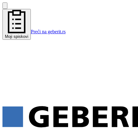
Preći na geberit.rs
Moji spiskovi