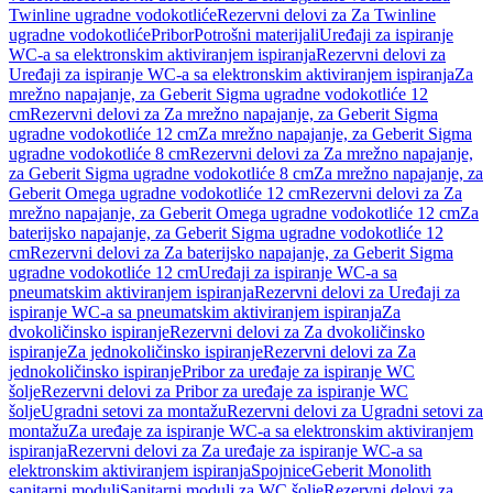
Twinline ugradne vodokotliće
Rezervni delovi za Za Twinline
ugradne vodokotliće
Pribor
Potrošni materijali
Uređaji za ispiranje
WC-a sa elektronskim aktiviranjem ispiranja
Rezervni delovi za
Uređaji za ispiranje WC-a sa elektronskim aktiviranjem ispiranja
Za
mrežno napajanje, za Geberit Sigma ugradne vodokotliće 12
cm
Rezervni delovi za Za mrežno napajanje, za Geberit Sigma
ugradne vodokotliće 12 cm
Za mrežno napajanje, za Geberit Sigma
ugradne vodokotliće 8 cm
Rezervni delovi za Za mrežno napajanje,
za Geberit Sigma ugradne vodokotliće 8 cm
Za mrežno napajanje, za
Geberit Omega ugradne vodokotliće 12 cm
Rezervni delovi za Za
mrežno napajanje, za Geberit Omega ugradne vodokotliće 12 cm
Za
baterijsko napajanje, za Geberit Sigma ugradne vodokotliće 12
cm
Rezervni delovi za Za baterijsko napajanje, za Geberit Sigma
ugradne vodokotliće 12 cm
Uređaji za ispiranje WC-a sa
pneumatskim aktiviranjem ispiranja
Rezervni delovi za Uređaji za
ispiranje WC-a sa pneumatskim aktiviranjem ispiranja
Za
dvokoličinsko ispiranje
Rezervni delovi za Za dvokoličinsko
ispiranje
Za jednokoličinsko ispiranje
Rezervni delovi za Za
jednokoličinsko ispiranje
Pribor za uređaje za ispiranje WC
šolje
Rezervni delovi za Pribor za uređaje za ispiranje WC
šolje
Ugradni setovi za montažu
Rezervni delovi za Ugradni setovi za
montažu
Za uređaje za ispiranje WC-a sa elektronskim aktiviranjem
ispiranja
Rezervni delovi za Za uređaje za ispiranje WC-a sa
elektronskim aktiviranjem ispiranja
Spojnice
Geberit Monolith
sanitarni moduli
Sanitarni moduli za WC šolje
Rezervni delovi za