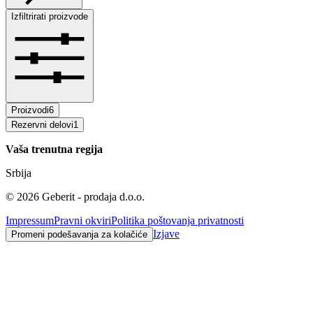
Izfiltrirati proizvode
Proizvodi
6
Rezervni delovi
1
Vaša trenutna regija
Srbija
©
2026
Geberit - prodaja d.o.o.
Impressum
Pravni okviri
Politika poštovanja privatnosti
Izjave
Promeni podešavanja za kolačiće