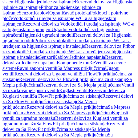
sistem
Higijenske jedinice za ispiranje
Rezervni delovi za Higijenske
jedinice za ispiranje
Pribor za higijenske jedinice za
ispiranje
Senzori
Kablovi
Ograničavač protoka
Poklopci i pokrivne
ploče
Vodokotlići i uređaj za ispiranje WC-a sa higijenskim
ispiranjem
Rezervni delovi za Vodokotlići i uređaj za ispiranje WC-a
sa higijenskim ispiranjem
Ugradni vodokotlići sa higijenskim
ispiračem
Higijenski ugrađeni moduli
Rezervni delovi za Higijenski
ugrađeni moduli
Pribor za vodokotlić i uređaj za ispiranje WC-a sa
uređajem za higijensko ispiranje instalacije
Rezervni delovi za Pribor
za vodokotlić i uređaj za ispiranje WC-a sa uređajem za higijensko
ispiranje instalacije
Senzori
Kablovi
Jedinice napajanja
Rezervni
delovi za Jedinice napajanja
Komponente mreže
Ventili za cevne
sisteme
Ravni zaporni ventili
Sa Mapress priključcima
Ugaoni
ventili
Rezervni delovi za Ugaoni ventili
Sa FlowFit priključcima za
stiskanje
Rezervni delovi za Sa FlowFit priključcima za stiskanje
Sa
Mepla priključcima
Rezervni delovi za Sa Mepla priključcima
Ventili
za uzorkovanje
Ispusni ventili
Kuglasti ventili
Rezervni delovi za
Kuglasti ventili
Sa FlowFit priključcima za stiskanje
Rezervni delovi
za Sa FlowFit priključcima za stiskanje
Sa Mepla
priključcima
Rezervni delovi za Sa Mepla priključcima
Sa Mapress
priključcima
Rezervni delovi za Sa Mapress priključcima
Kuglasti
ventili za ugradnu montažu
Rezervni delovi za Kuglasti ventili za
ugradnu montažu
Sa FlowFit priključcima za stiskanje
Rezervni
delovi za Sa FlowFit priključcima za stiskanje
Sa Mepla
priključcima
Rezervni delovi za Sa Mepla priključcima
Sa