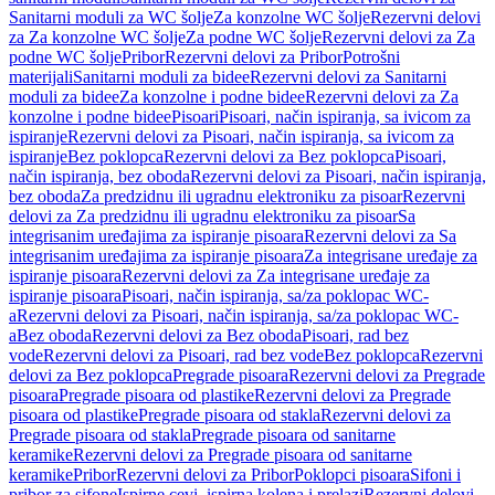
Sanitarni moduli za WC šolje
Za konzolne WC šolje
Rezervni delovi
za Za konzolne WC šolje
Za podne WC šolje
Rezervni delovi za Za
podne WC šolje
Pribor
Rezervni delovi za Pribor
Potrošni
materijali
Sanitarni moduli za bidee
Rezervni delovi za Sanitarni
moduli za bidee
Za konzolne i podne bidee
Rezervni delovi za Za
konzolne i podne bidee
Pisoari
Pisoari, način ispiranja, sa ivicom za
ispiranje
Rezervni delovi za Pisoari, način ispiranja, sa ivicom za
ispiranje
Bez poklopca
Rezervni delovi za Bez poklopca
Pisoari,
način ispiranja, bez oboda
Rezervni delovi za Pisoari, način ispiranja,
bez oboda
Za predzidnu ili ugradnu elektroniku za pisoar
Rezervni
delovi za Za predzidnu ili ugradnu elektroniku za pisoar
Sa
integrisanim uređajima za ispiranje pisoara
Rezervni delovi za Sa
integrisanim uređajima za ispiranje pisoara
Za integrisane uređaje za
ispiranje pisoara
Rezervni delovi za Za integrisane uređaje za
ispiranje pisoara
Pisoari, način ispiranja, sa/za poklopac WC-
a
Rezervni delovi za Pisoari, način ispiranja, sa/za poklopac WC-
a
Bez oboda
Rezervni delovi za Bez oboda
Pisoari, rad bez
vode
Rezervni delovi za Pisoari, rad bez vode
Bez poklopca
Rezervni
delovi za Bez poklopca
Pregrade pisoara
Rezervni delovi za Pregrade
pisoara
Pregrade pisoara od plastike
Rezervni delovi za Pregrade
pisoara od plastike
Pregrade pisoara od stakla
Rezervni delovi za
Pregrade pisoara od stakla
Pregrade pisoara od sanitarne
keramike
Rezervni delovi za Pregrade pisoara od sanitarne
keramike
Pribor
Rezervni delovi za Pribor
Poklopci pisoara
Sifoni i
pribor za sifone
Ispirne cevi, ispirna kolena i prelazi
Rezervni delovi