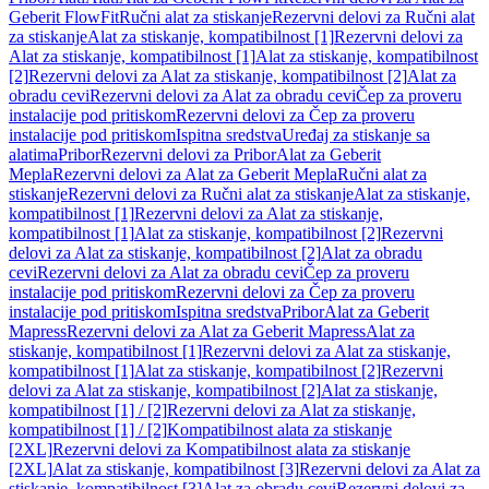
Geberit FlowFit
Ručni alat za stiskanje
Rezervni delovi za Ručni alat
za stiskanje
Alat za stiskanje, kompatibilnost [1]
Rezervni delovi za
Alat za stiskanje, kompatibilnost [1]
Alat za stiskanje, kompatibilnost
[2]
Rezervni delovi za Alat za stiskanje, kompatibilnost [2]
Alat za
obradu cevi
Rezervni delovi za Alat za obradu cevi
Čep za proveru
instalacije pod pritiskom
Rezervni delovi za Čep za proveru
instalacije pod pritiskom
Ispitna sredstva
Uređaj za stiskanje sa
alatima
Pribor
Rezervni delovi za Pribor
Alat za Geberit
Mepla
Rezervni delovi za Alat za Geberit Mepla
Ručni alat za
stiskanje
Rezervni delovi za Ručni alat za stiskanje
Alat za stiskanje,
kompatibilnost [1]
Rezervni delovi za Alat za stiskanje,
kompatibilnost [1]
Alat za stiskanje, kompatibilnost [2]
Rezervni
delovi za Alat za stiskanje, kompatibilnost [2]
Alat za obradu
cevi
Rezervni delovi za Alat za obradu cevi
Čep za proveru
instalacije pod pritiskom
Rezervni delovi za Čep za proveru
instalacije pod pritiskom
Ispitna sredstva
Pribor
Alat za Geberit
Mapress
Rezervni delovi za Alat za Geberit Mapress
Alat za
stiskanje, kompatibilnost [1]
Rezervni delovi za Alat za stiskanje,
kompatibilnost [1]
Alat za stiskanje, kompatibilnost [2]
Rezervni
delovi za Alat za stiskanje, kompatibilnost [2]
Alat za stiskanje,
kompatibilnost [1] / [2]
Rezervni delovi za Alat za stiskanje,
kompatibilnost [1] / [2]
Kompatibilnost alata za stiskanje
[2XL]
Rezervni delovi za Kompatibilnost alata za stiskanje
[2XL]
Alat za stiskanje, kompatibilnost [3]
Rezervni delovi za Alat za
stiskanje, kompatibilnost [3]
Alat za obradu cevi
Rezervni delovi za