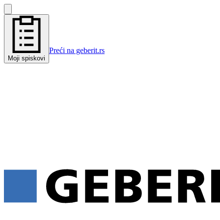
Preći na geberit.rs
Moji spiskovi