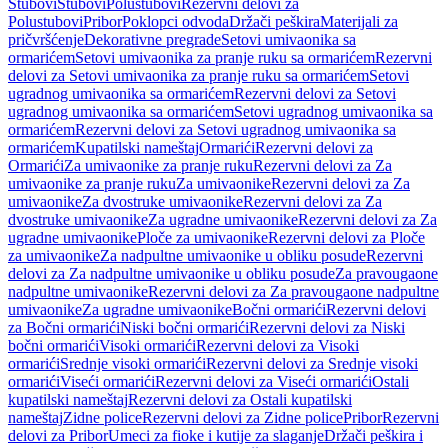
Stubovi
Stubovi
Polustubovi
Rezervni delovi za
Polustubovi
Pribor
Poklopci odvoda
Držači peškira
Materijali za
pričvršćenje
Dekorativne pregrade
Setovi umivaonika sa
ormarićem
Setovi umivaonika za pranje ruku sa ormarićem
Rezervni
delovi za Setovi umivaonika za pranje ruku sa ormarićem
Setovi
ugradnog umivaonika sa ormarićem
Rezervni delovi za Setovi
ugradnog umivaonika sa ormarićem
Setovi ugradnog umivaonika sa
ormarićem
Rezervni delovi za Setovi ugradnog umivaonika sa
ormarićem
Kupatilski nameštaj
Ormarići
Rezervni delovi za
Ormarići
Za umivaonike za pranje ruku
Rezervni delovi za Za
umivaonike za pranje ruku
Za umivaonike
Rezervni delovi za Za
umivaonike
Za dvostruke umivaonike
Rezervni delovi za Za
dvostruke umivaonike
Za ugradne umivaonike
Rezervni delovi za Za
ugradne umivaonike
Ploče za umivaonike
Rezervni delovi za Ploče
za umivaonike
Za nadpultne umivaonike u obliku posude
Rezervni
delovi za Za nadpultne umivaonike u obliku posude
Za pravougaone
nadpultne umivaonike
Rezervni delovi za Za pravougaone nadpultne
umivaonike
Za ugradne umivaonike
Bočni ormarići
Rezervni delovi
za Bočni ormarići
Niski bočni ormarići
Rezervni delovi za Niski
bočni ormarići
Visoki ormarići
Rezervni delovi za Visoki
ormarići
Srednje visoki ormarići
Rezervni delovi za Srednje visoki
ormarići
Viseći ormarići
Rezervni delovi za Viseći ormarići
Ostali
kupatilski nameštaj
Rezervni delovi za Ostali kupatilski
nameštaj
Zidne police
Rezervni delovi za Zidne police
Pribor
Rezervni
delovi za Pribor
Umeci za fioke i kutije za slaganje
Držači peškira i