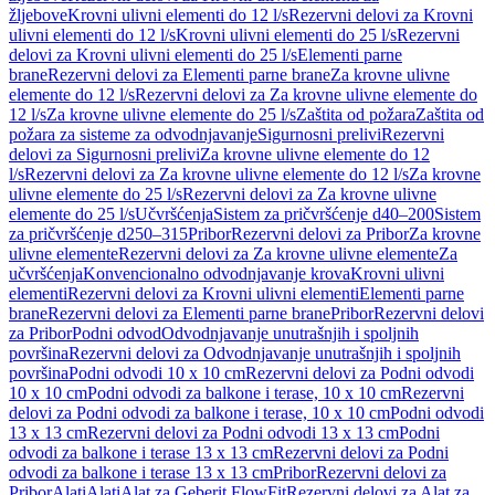
žljebove
Krovni ulivni elementi do 12 l/s
Rezervni delovi za Krovni
ulivni elementi do 12 l/s
Krovni ulivni elementi do 25 l/s
Rezervni
delovi za Krovni ulivni elementi do 25 l/s
Elementi parne
brane
Rezervni delovi za Elementi parne brane
Za krovne ulivne
elemente do 12 l/s
Rezervni delovi za Za krovne ulivne elemente do
12 l/s
Za krovne ulivne elemente do 25 l/s
Zaštita od požara
Zaštita od
požara za sisteme za odvodnjavanje
Sigurnosni prelivi
Rezervni
delovi za Sigurnosni prelivi
Za krovne ulivne elemente do 12
l/s
Rezervni delovi za Za krovne ulivne elemente do 12 l/s
Za krovne
ulivne elemente do 25 l/s
Rezervni delovi za Za krovne ulivne
elemente do 25 l/s
Učvršćenja
Sistem za pričvršćenje d40–200
Sistem
za pričvršćenje d250–315
Pribor
Rezervni delovi za Pribor
Za krovne
ulivne elemente
Rezervni delovi za Za krovne ulivne elemente
Za
učvršćenja
Konvencionalno odvodnjavanje krova
Krovni ulivni
elementi
Rezervni delovi za Krovni ulivni elementi
Elementi parne
brane
Rezervni delovi za Elementi parne brane
Pribor
Rezervni delovi
za Pribor
Podni odvod
Odvodnjavanje unutrašnjih i spoljnih
površina
Rezervni delovi za Odvodnjavanje unutrašnjih i spoljnih
površina
Podni odvodi 10 x 10 cm
Rezervni delovi za Podni odvodi
10 x 10 cm
Podni odvodi za balkone i terase, 10 x 10 cm
Rezervni
delovi za Podni odvodi za balkone i terase, 10 x 10 cm
Podni odvodi
13 x 13 cm
Rezervni delovi za Podni odvodi 13 x 13 cm
Podni
odvodi za balkone i terase 13 x 13 cm
Rezervni delovi za Podni
odvodi za balkone i terase 13 x 13 cm
Pribor
Rezervni delovi za
Pribor
Alati
Alati
Alat za Geberit FlowFit
Rezervni delovi za Alat za