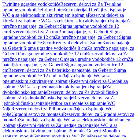
Twinline ugradne vodokotliće
Rezervni delovi za Za Twinline
ugradne vodokotliće
Pribor
Potrošni materijali
Uređaji za ispiranje
WC-a sa elektronskim aktiviranjem ispiranja
Rezervni delovi za
Uređaji za ispiranje WC-a sa elektronskim aktiviranjem ispiranja
Za
mrežno napajanje, za Geberit Sigma ugradne vodokotliće 12
cm
Rezervni delovi za Za mrežno napajanje, za Geberit Sigma
ugradne vodokotliće 12 cm
Za mrežno napajanje, za Geberit Sigma
ugradne vodokotliće 8 cm
Rezervni delovi za Za mrežno napajanje,
za Geberit Sigma ugradne vodokotliće 8 cm
Za mrežno napajanje, za
Geberit Omega ugradne vodokotliće 12 cm
Rezervni delovi za Za
mrežno napajanje, za Geberit Omega ugradne vodokotliće 12 cm
Za
baterijsko napajanje, za Geberit Sigma ugradne vodokotliće 12
cm
Rezervni delovi za Za baterijsko napajanje, za Geberit Sigma
ugradne vodokotliće 12 cm
Uređaji za ispiranje WC-a sa
pneumatskim aktiviranjem ispiranja
Rezervni delovi za Uređaji za
ispiranje WC-a sa pneumatskim aktiviranjem ispiranja
Za
dvokoličinsko ispiranje
Rezervni delovi za Za dvokoličinsko
ispiranje
Za jednokoličinsko ispiranje
Rezervni delovi za Za
jednokoličinsko ispiranje
Pribor za uređaje za ispiranje WC
šolje
Rezervni delovi za Pribor za uređaje za ispiranje WC
šolje
Ugradni setovi za montažu
Rezervni delovi za Ugradni setovi za
montažu
Za uređaje za ispiranje WC-a sa elektronskim aktiviranjem
ispiranja
Rezervni delovi za Za uređaje za ispiranje WC-a sa
elektronskim aktiviranjem ispiranja
Spojnice
Geberit Monolith
sanitarni moduli
Sanitarni moduli za WC šolje
Rezervni delovi za