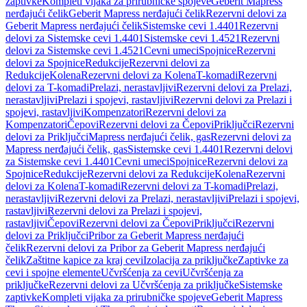
zaptivke
Kompleti vijaka za prirubničke spojeve
Geberit Mapress
nerđajući čelik
Geberit Mapress nerđajući čelik
Rezervni delovi za
Geberit Mapress nerđajući čelik
Sistemske cevi 1.4401
Rezervni
delovi za Sistemske cevi 1.4401
Sistemske cevi 1.4521
Rezervni
delovi za Sistemske cevi 1.4521
Cevni umeci
Spojnice
Rezervni
delovi za Spojnice
Redukcije
Rezervni delovi za
Redukcije
Kolena
Rezervni delovi za Kolena
T-komadi
Rezervni
delovi za T-komadi
Prelazi, nerastavljivi
Rezervni delovi za Prelazi,
nerastavljivi
Prelazi i spojevi, rastavljivi
Rezervni delovi za Prelazi i
spojevi, rastavljivi
Kompenzatori
Rezervni delovi za
Kompenzatori
Čepovi
Rezervni delovi za Čepovi
Priključci
Rezervni
delovi za Priključci
Mapress nerđajući čelik, gas
Rezervni delovi za
Mapress nerđajući čelik, gas
Sistemske cevi 1.4401
Rezervni delovi
za Sistemske cevi 1.4401
Cevni umeci
Spojnice
Rezervni delovi za
Spojnice
Redukcije
Rezervni delovi za Redukcije
Kolena
Rezervni
delovi za Kolena
T-komadi
Rezervni delovi za T-komadi
Prelazi,
nerastavljivi
Rezervni delovi za Prelazi, nerastavljivi
Prelazi i spojevi,
rastavljivi
Rezervni delovi za Prelazi i spojevi,
rastavljivi
Čepovi
Rezervni delovi za Čepovi
Priključci
Rezervni
delovi za Priključci
Pribor za Geberit Mapress nerđajući
čelik
Rezervni delovi za Pribor za Geberit Mapress nerđajući
čelik
Zaštitne kapice za kraj cevi
Izolacija za priključke
Zaptivke za
cevi i spojne elemente
Učvršćenja za cevi
Učvršćenja za
priključke
Rezervni delovi za Učvršćenja za priključke
Sistemske
zaptivke
Kompleti vijaka za prirubničke spojeve
Geberit Mapress