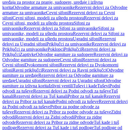
uređaja za prostor za pranje, sudopere, uređaje i izlivna
korita
Odvodne armature za umivaonike
Rezervni delovi za Odvodne
armature za umivaonike
Cevni sifoni
Rezervni delovi za Cevni
sifoni
Cevni sifoni, modeli za uštedu prostora
Rezervni delovi za
Cevni sifoni, modeli za uštedu prostora
Sifoni za
umivaonike
Rezervni delovi za Sifoni za umivaonike
Sifoni za
umivaonike, modeli za uštedu prostora
Rezervni delovi za Sifoni za
umivaonike, modeli za uštedu prostora
Ugradni sifoni
Rezervni
delovi za Ugradni sifoni
Priključci za umivaonike
Rezervni delovi za
Priključci za umivaonike
Poklopci
Priključci
Rezervni delovi za
Priključci
Zaptivke
Odvodne garniture za sudopere
Rezervni delovi za
Odvodne garniture za sudopere
Cevni sifoni
Rezervni delovi za
Cevni sifoni
Dvokomorni sifoni
Rezervni delovi za Dvokomorni
sifoni
Ravni priključci
Rezervni delovi za Ravni priključci
Odvodne
garniture za uređaje
Rezervni delovi za Odvodne garniture za
uređaje
Ugradni sifoni
Rezervni delovi za Ugradni sifoni
Odvodne
garniture za izlivna korita
Izlivni ventili
Tuševi i kade
Tuševi
Podni
odvodi za tuševe
Rezervni delovi za Podni odvodi za tuševe
Tuš
kanali
Rezervni delovi za Tuš kanali
Pribor za tuš kanale
Rezervni
delovi za Pribor za tuš kanale
Podni odvodi za tuševe
Rezervni delovi
za Podni odvodi za tuševe
Pribor za podne odvode za
tuševe
Rezervni delovi za Pribor za podne odvode za tuševe
Zidni
odvodi
Rezervni delovi za Zidni odvodi
Pribor za zidne
odvode
Rezervni delovi za Pribor za zidne odvode
Tuš kade i tuš
podloge
Rezervni delovi za Tuš kade i tuš podloge
Tuš podloge od