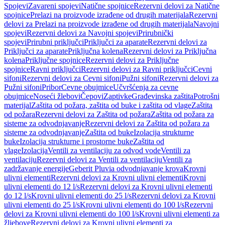
Spojevi
Zavareni spojevi
Natične spojnice
Rezervni delovi za Natične
spojnice
Prelazi na proizvode izrađene od drugih materijala
Rezervni
delovi za Prelazi na proizvode izrađene od drugih materijala
Navojni
spojevi
Rezervni delovi za Navojni spojevi
Prirubnički
spojevi
Prirubni priključci
Priključci za aparate
Rezervni delovi za
Priključci za aparate
Priključna kolena
Rezervni delovi za Priključna
kolena
Priključne spojnice
Rezervni delovi za Priključne
spojnice
Ravni priključci
Rezervni delovi za Ravni priključci
Cevni
sifoni
Rezervni delovi za Cevni sifoni
Pužni sifoni
Rezervni delovi za
Pužni sifoni
Pribor
Cevne obujmice
Učvršćenja za cevne
obujmice
Noseći žlebovi
Čepovi
Zaptivke
Građevinska zaštita
Potrošni
materijal
Zaštita od požara, zaštita od buke i zaštita od vlage
Zaštita
od požara
Rezervni delovi za Zaštita od požara
Zaštita od požara za
sisteme za odvodnjavanje
Rezervni delovi za Zaštita od požara za
sisteme za odvodnjavanje
Zaštita od buke
Izolacija strukturne
buke
Izolacija strukturne i prostorne buke
Zaštita od
vlage
Izolacija
Ventili za ventilaciju za odvod vode
Ventili za
ventilaciju
Rezervni delovi za Ventili za ventilaciju
Ventili za
zadržavanje energije
Geberit Pluvia odvodnjavanje krova
Krovni
ulivni elementi
Rezervni delovi za Krovni ulivni elementi
Krovni
ulivni elementi do 12 l/s
Rezervni delovi za Krovni ulivni elementi
do 12 l/s
Krovni ulivni elementi do 25 l/s
Rezervni delovi za Krovni
ulivni elementi do 25 l/s
Krovni ulivni elementi do 100 l/s
Rezervni
delovi za Krovni ulivni elementi do 100 l/s
Krovni ulivni elementi za
žljebove
Rezervni delovi za Krovni ulivni elementi za