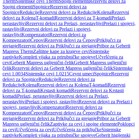
Therm
Sistemske cevi Therm
Spojni elementi
Rezervni delovi za
Spojni elementi
Spojnice
Rezervni delovi za
Spojnice
Redukcije
Rezervni delovi za Redukcije
Kolena
Rezervni
delovi za Kolena
T-komadi
Rezervni delovi za T-komadi
Prelazi,
nerastavljivi
Rezervni delovi za Prelazi, nerastavljivi
Prelazi i spojevi,
rastavljivi
Rezervni delovi za Prelazi i spojevi,
rastavljivi
Kompenzatori
Rezervni delovi za
Kompenzatori
Čepovi
Rezervni delovi za Čepovi
Priključci za
grejanje
Rezervni delovi za Priključci za grejanje
Pribor za Geberit
Mapress Therm
Zaštitne kape za krajeve cevi
Sistemske
zaptivke
Kompleti vijaka za prirubničke spojeve
Učvršćenja za
cevi
Geberit Mapress ugljenični čelik
Geberit Mapress ugljenični
čelik
Rezervni delovi za Geberit Mapress ugljenični čelik
Sistemske
cevi 1.0034
Sistemske cevi 1.0215
Cevni umeci
Spojnice
Rezervni
delovi za Spojnice
Redukcije
Rezervni delovi za
Redukcije
Kolena
Rezervni delovi za Kolena
T-komadi
Rezervni
delovi za T-komadi
Krstasti komadi
Rezervni delovi za Krstasti
komadi
Prelazi, nerastavljivi
Rezervni delovi za Prelazi,
nerastavljivi
Prelazi i spojevi, rastavljivi
Rezervni delovi za Prelazi i
spojevi, rastavljivi
Kompenzatori
Rezervni delovi za
Kompenzatori
Čepovi
Rezervni delovi za Čepovi
Priključci za
grejanje
Rezervni delovi za Priključci za grejanje
Pribor za Geberit
Mapress ugljenični čelik
Zaptivke za cevi i spojne elemente
Poklopci
za cevi
Učvršćenja za cevi
Učvršćenja za priključke
Sistemske
zaptivke
Kompleti vijaka za prirubničke spojeve
Geberit higijenski