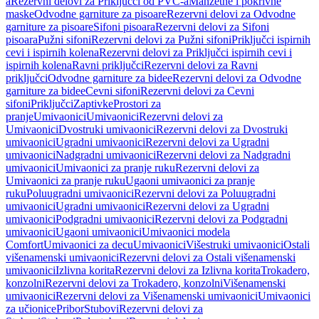
a
Rezervni delovi za Priključci od PVC-a
Manžetne i pokrivne
maske
Odvodne garniture za pisoare
Rezervni delovi za Odvodne
garniture za pisoare
Sifoni pisoara
Rezervni delovi za Sifoni
pisoara
Pužni sifoni
Rezervni delovi za Pužni sifoni
Priključci ispirnih
cevi i ispirnih kolena
Rezervni delovi za Priključci ispirnih cevi i
ispirnih kolena
Ravni priključci
Rezervni delovi za Ravni
priključci
Odvodne garniture za bidee
Rezervni delovi za Odvodne
garniture za bidee
Cevni sifoni
Rezervni delovi za Cevni
sifoni
Priključci
Zaptivke
Prostori za
pranje
Umivaonici
Umivaonici
Rezervni delovi za
Umivaonici
Dvostruki umivaonici
Rezervni delovi za Dvostruki
umivaonici
Ugradni umivaonici
Rezervni delovi za Ugradni
umivaonici
Nadgradni umivaonici
Rezervni delovi za Nadgradni
umivaonici
Umivaonici za pranje ruku
Rezervni delovi za
Umivaonici za pranje ruku
Ugaoni umivaonici za pranje
ruku
Poluugradni umivaonici
Rezervni delovi za Poluugradni
umivaonici
Ugradni umivaonici
Rezervni delovi za Ugradni
umivaonici
Podgradni umivaonici
Rezervni delovi za Podgradni
umivaonici
Ugaoni umivaonici
Umivaonici modela
Comfort
Umivaonici za decu
Umivaonici
Višestruki umivaonici
Ostali
višenamenski umivaonici
Rezervni delovi za Ostali višenamenski
umivaonici
Izlivna korita
Rezervni delovi za Izlivna korita
Trokadero,
konzolni
Rezervni delovi za Trokadero, konzolni
Višenamenski
umivaonici
Rezervni delovi za Višenamenski umivaonici
Umivaonici
za učionice
Pribor
Stubovi
Rezervni delovi za