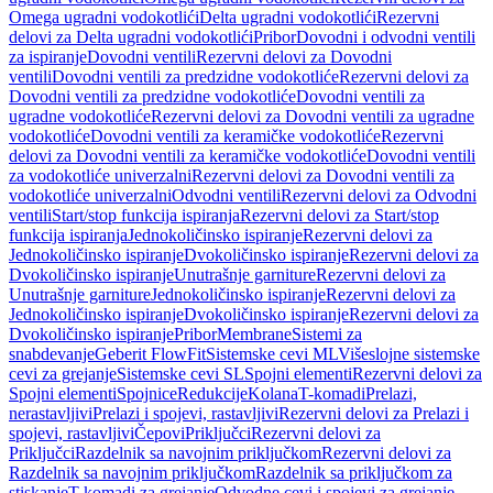
Omega ugradni vodokotlići
Delta ugradni vodokotlići
Rezervni
delovi za Delta ugradni vodokotlići
Pribor
Dovodni i odvodni ventili
za ispiranje
Dovodni ventili
Rezervni delovi za Dovodni
ventili
Dovodni ventili za predzidne vodokotliće
Rezervni delovi za
Dovodni ventili za predzidne vodokotliće
Dovodni ventili za
ugradne vodokotliće
Rezervni delovi za Dovodni ventili za ugradne
vodokotliće
Dovodni ventili za keramičke vodokotliće
Rezervni
delovi za Dovodni ventili za keramičke vodokotliće
Dovodni ventili
za vodokotliće univerzalni
Rezervni delovi za Dovodni ventili za
vodokotliće univerzalni
Odvodni ventili
Rezervni delovi za Odvodni
ventili
Start/stop funkcija ispiranja
Rezervni delovi za Start/stop
funkcija ispiranja
Jednokoličinsko ispiranje
Rezervni delovi za
Jednokoličinsko ispiranje
Dvokoličinsko ispiranje
Rezervni delovi za
Dvokoličinsko ispiranje
Unutrašnje garniture
Rezervni delovi za
Unutrašnje garniture
Jednokoličinsko ispiranje
Rezervni delovi za
Jednokoličinsko ispiranje
Dvokoličinsko ispiranje
Rezervni delovi za
Dvokoličinsko ispiranje
Pribor
Membrane
Sistemi za
snabdevanje
Geberit FlowFit
Sistemske cevi ML
Višeslojne sistemske
cevi za grejanje
Sistemske cevi SL
Spojni elementi
Rezervni delovi za
Spojni elementi
Spojnice
Redukcije
Kolana
T-komadi
Prelazi,
nerastavljivi
Prelazi i spojevi, rastavljivi
Rezervni delovi za Prelazi i
spojevi, rastavljivi
Čepovi
Priključci
Rezervni delovi za
Priključci
Razdelnik sa navojnim priključkom
Rezervni delovi za
Razdelnik sa navojnim priključkom
Razdelnik sa priključkom za
stiskanje
T-komadi za grejanje
Odvodne cevi i spojevi za grejanje,