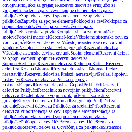
odvojivi
Priključci za grejanje
Rezervni delovi za Priključci za
grejanje
Pribor
Izolacija za cevi i spojne elemente
Izolacija za
priključke
Zaptivke za cevi i spojne elemente
Zaptivke za
priključke
Zaptivke za spojne elemente
Poklopci za cevi
Poklopac za
spojne elemente
Učvršćenja za cevi
Učvršćenja za
priključke
Sistemske zaptivke
Kompleti vijaka za prirubničke
spojeve
Potrošni materijal
Geberit Mepla
Višeslojne sistemske cevi za
vodu za piće
Rezervni delovi za Višeslojne sistemske cevi za vodu
za piće
Višeslojne sistemske cevi za grejanje
Rezervni delovi za
Višeslojne sistemske cevi za grejanje
Spojni elementi
Rezervni delovi
za Spojni elementi
Spojnice
Rezervni delovi za
Spojnice
Redukcije
Rezervni delovi za Redukcije
Kolena
Rezervni
delovi za Kolena
T-komadi
Rezervni delovi za T-komadi
Prelazi,
nerastavljivi
Rezervni delovi za Prelazi, nerastavljivi
Prelazi i spojevi,
rastavljivi
Rezervni delovi za Prelazi i spojevi,
rastavljivi
Čepovi
Rezervni delovi za Čepovi
Priključci
Rezervni
delovi za Priključci
Razdelnik sa navojnim priključkom
Rezervni
delovi za Razdelnik sa navojnim priključkom
T-komadi za
grejanje
Rezervni delovi za T-komadi za grejanje
Priključci za
grejanje
Rezervni delovi za Priključci za grejanje
Pribor
Rezervni
delovi za Pribor
Izolacija za cevi i spojne elemente
Izolacija za
priključke
Zaptivke za cevi i spojne elemente
Zaptivke za
priključke
Poklopci za cevi
Učvršćenja za cevi
Učvršćenja za
priključke
Rezervni delovi za Učvršćenja za priključke
Sistemske