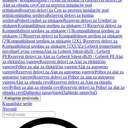
Alat za obradu cevi
Čep za proveru instalacije pod
pritiskom
Rezervni delovi za Čep za proveru instalacije pod
pritiskom
Ispitna sredstva
Rezervni delovi za Ispitna
sredstva
Pribor
Uređaji za stiskanje
Rezervni delovi za Uređaji za
stiskanje
Kompatibilnost uređaja za stiskanje [1]
Rezervni delovi za
Kompatibilnost uređaja za stiskanje [1]
Kompatibilnost uređaja za
stiskanje [2]
Rezervni delovi za Kompatibilnost uređaja za stiskanje
[2]
Kompatibilnost uređaja za stiskanje [2XL]
Rezervni delovi za
Kompatibilnost uređaja za stiskanje [2XL]
Za Geberit temperiranje
površine
Cevna vretena
Alat za Geberit Silent-db20 / Geberit
PE
Rezervni delovi za Alat za Geberit Silent-db20 / Geberit PE
Alat
za električno varenje
Rezervni delovi za Alat za električno
varenje
Pribor za alat za električno varenje
Alat za autogeno
varenje
Rezervni delovi za Alat za autogeno varenje
Pribor za alat za
autogeno varenje
Rezervni delovi za Pribor za alat za autogeno
varenje
Alat za obradu cevi
Rezervni delovi za Alat za obradu
cevi
Pribor za alat za obradu cevi
Rezervni delovi za Pribor za alat za
obradu cevi
Daljinsko upravljanje
Daljinski upravljači
Kategorije proizvoda
Kupatilske serije
Novosti