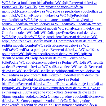
WC šolje sa funkcijom bidea
Podne WC šolje
Rezervni delovi za
Podne WC šolje
WC šolje za predzidne vodokotliće za
monoblok
Rezervni delovi za WC šolje za predzidne vodokotliće za
monoblok
WC šolje
Rezervni delovi za WC šolje
Predzidni
vodokotlići za WC šolje, od sanitarne keramike
Postavljeni na
šolju
WC sedišta
Rezervni delovi za WC sedišta
WC sedišta
Rezervni
delovi za WC sedišta
Comfort modeli WC šolja
Rezervni delovi za
Comfort modeli WC šolja
WC šolje, povišene
Rezervni delovi za
WC šolje, povišene
WC šolje, produžene
Rezervni delovi za WC
šolje, produžene
WC sedišta modela Comfort
Rezervni delovi za WC
sedišta modela Comfort
WC sedišta
Rezervni delovi za WC
sedišta
WC sedišta sa poklopcem
Rezervni delovi za WC sedišta sa
poklopcem
WC šolje za decu
Rezervni delovi za WC šolje za
decu
Konzolne WC šolje
Rezervni delovi za Konzolne WC
šolje
Podne WC šolje
Rezervni delovi za Podne WC šolje
WC sedišta
za decu
Rezervni delovi za WC sedišta za decu
WC sedišta
Rezervni
delovi za WC sedišta
WC sedišta sa poklopcem
Rezervni delovi za
WC sedišta sa poklopcem
Bidei
Konzolni bidei
Rezervni delovi za
Konzolni bidei
Podni bidei
Rezervni delovi za Podni
bidei
Pribor
Rezervni delovi za Pribor
Tipke za aktiviranje i uređaji za
ispiranje WC šolja
Tipke za aktiviranje
Rezervni delovi za Tipke za
aktiviranje
Za Sigma ugradne vodokotliće
Rezervni delovi za Za
Sigma ugradne vodokotliće
Za Omega ugradne vodokotliće
Rezervni
delovi za Za Omega ugradne vodokotliće
Za Delta ugradne
vodokotliće
Rezervni delovi za Za Delta ugradne vodokotliće
Za