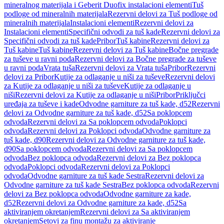
mineralnog materijala i Geberit Duofix instalacioni elementi
Tuš
podloge od mineralnih materijala
Rezervni delovi za Tuš podloge od
mineralnih materijala
Instalacioni elementi
Rezervni delovi za
Instalacioni elementi
Specifični odvodi za tuš kade
Rezervni delovi za
Specifični odvodi za tuš kade
Pribor
Tuš kabine
Rezervni delovi za
Tuš kabine
Tuš kabine
Rezervni delovi za Tuš kabine
Bočne pregrade
za tuševe u ravni poda
Rezervni delovi za Bočne pregrade za tuševe
u ravni poda
Vrata tuša
Rezervni delovi za Vrata tuša
Pribor
Rezervni
delovi za Pribor
Kutije za odlaganje u niši za tuševe
Rezervni delovi
za Kutije za odlaganje u niši za tuševe
Kutije za odlaganje u
niši
Rezervni delovi za Kutije za odlaganje u niši
Pribor
Priključci
uređaja za tuševe i kade
Odvodne garniture za tuš kade, d52
Rezervni
delovi za Odvodne garniture za tuš kade, d52
Sa poklopcem
odvoda
Rezervni delovi za Sa poklopcem odvoda
Poklopci
odvoda
Rezervni delovi za Poklopci odvoda
Odvodne garniture za
tuš kade, d90
Rezervni delovi za Odvodne garniture za tuš kade,
d90
Sa poklopcem odvoda
Rezervni delovi za Sa poklopcem
odvoda
Bez poklopca odvoda
Rezervni delovi za Bez poklopca
odvoda
Poklopci odvoda
Rezervni delovi za Poklopci
odvoda
Odvodne garniture za tuš kade Sestra
Rezervni delovi za
Odvodne garniture za tuš kade Sestra
Bez poklopca odvoda
Rezervni
delovi za Bez poklopca odvoda
Odvodne garniture za kade,
d52
Rezervni delovi za Odvodne garniture za kade, d52
Sa
aktiviranjem okretanjem
Rezervni delovi za Sa aktiviranjem
okretanjem
Setovi za finu montažu za aktiviranje