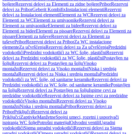
bojlere
Rezervni delovi za Elementi za zidne bojlere
Pribor
Rezervni
delovi za Pribor
Geberit Kombifix
Instalacioni elementi
Rezervni
delovi za Instalacioni elementi
Elementi za WC
Rezervni delovi za
Elementi za WC
Elementi za umivaonike
Rezervni delovi za
Elementi za umivaonike
Elementi za bidee
Rezervni delovi za
Elementi za bidee
Elementi za pisoare
Rezervni delovi za Elementi za
pisoare
Elementi za tuševe
Rezervni delovi za Elementi za
tuševe
Pribor
Rezervni delovi za Pribor
Za WC instalacione
elemente
Za učvršćenja
Rezervni delovi za Za učvršćenja
Predzidni
vodokotlići
Predzidni vodokotlići za WC šolje, plastični
Rezervni
delovi za Predzidni vodokotlići za WC šolje, plastični
Postavljen na
šolju
Rezervni delovi za Postavljen na šolju
Visoko
montažni
Rezervni delovi za Visoko montažni
Niska i srednja
montaža
Rezervni delovi za Niska i srednja montaža
Predzidni
vodokotlići za WC šolje, od sanitarne keramike
Rezervni delovi za
Predzidni vodokotlići za WC šolje, od sanitarne keramike
Postavljen
na šolju
Rezervni delovi za Postavljen na šolju
Ispirne cevi za
predzidne vodokotliće
Rezervni delovi za Ispirne cevi za predzidne
vodokotliće
Visoko montažni
Rezervni delovi za Visoko
montažni
Niska i srednja montaža
Pribor
Rezervni delovi za
Pribor
Priključci
Rezervni delovi za
Priključci
Zaptivke
Manžetne
Spojni umeci, rozetni i usporivači
ispiranja WC šolje
Potrošni materijal
Odvodni ventili
Ugradni
vodokotlići
Sigma ugradni vodokotlići
Rezervni delovi za Sigma
ugradni vodokotlići
Omega ugradni vodokotlići
Rezervni delovi za