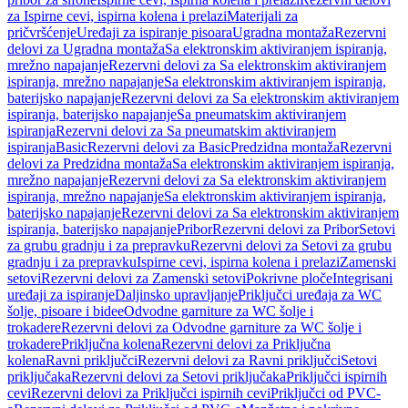
za Ispirne cevi, ispirna kolena i prelazi
Materijali za
pričvršćenje
Uređaji za ispiranje pisoara
Ugradna montaža
Rezervni
delovi za Ugradna montaža
Sa elektronskim aktiviranjem ispiranja,
mrežno napajanje
Rezervni delovi za Sa elektronskim aktiviranjem
ispiranja, mrežno napajanje
Sa elektronskim aktiviranjem ispiranja,
baterijsko napajanje
Rezervni delovi za Sa elektronskim aktiviranjem
ispiranja, baterijsko napajanje
Sa pneumatskim aktiviranjem
ispiranja
Rezervni delovi za Sa pneumatskim aktiviranjem
ispiranja
Basic
Rezervni delovi za Basic
Predzidna montaža
Rezervni
delovi za Predzidna montaža
Sa elektronskim aktiviranjem ispiranja,
mrežno napajanje
Rezervni delovi za Sa elektronskim aktiviranjem
ispiranja, mrežno napajanje
Sa elektronskim aktiviranjem ispiranja,
baterijsko napajanje
Rezervni delovi za Sa elektronskim aktiviranjem
ispiranja, baterijsko napajanje
Pribor
Rezervni delovi za Pribor
Setovi
za grubu gradnju i za prepravku
Rezervni delovi za Setovi za grubu
gradnju i za prepravku
Ispirne cevi, ispirna kolena i prelazi
Zamenski
setovi
Rezervni delovi za Zamenski setovi
Pokrivne ploče
Integrisani
uređaji za ispiranje
Daljinsko upravljanje
Priključci uređaja za WC
šolje, pisoare i bidee
Odvodne garniture za WC šolje i
trokadere
Rezervni delovi za Odvodne garniture za WC šolje i
trokadere
Priključna kolena
Rezervni delovi za Priključna
kolena
Ravni priključci
Rezervni delovi za Ravni priključci
Setovi
priključaka
Rezervni delovi za Setovi priključaka
Priključci ispirnih
cevi
Rezervni delovi za Priključci ispirnih cevi
Priključci od PVC-