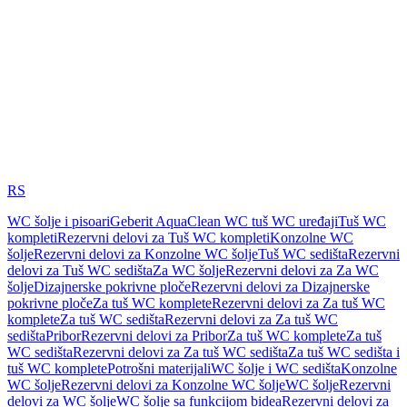
RS
WC šolje i pisoari
Geberit AquaClean WC tuš WC uređaji
Tuš WC
kompleti
Rezervni delovi za Tuš WC kompleti
Konzolne WC
šolje
Rezervni delovi za Konzolne WC šolje
Tuš WC sedišta
Rezervni
delovi za Tuš WC sedišta
Za WC šolje
Rezervni delovi za Za WC
šolje
Dizajnerske pokrivne ploče
Rezervni delovi za Dizajnerske
pokrivne ploče
Za tuš WC komplete
Rezervni delovi za Za tuš WC
komplete
Za tuš WC sedišta
Rezervni delovi za Za tuš WC
sedišta
Pribor
Rezervni delovi za Pribor
Za tuš WC komplete
Za tuš
WC sedišta
Rezervni delovi za Za tuš WC sedišta
Za tuš WC sedišta i
tuš WC komplete
Potrošni materijali
WC šolje i WC sedišta
Konzolne
WC šolje
Rezervni delovi za Konzolne WC šolje
WC šolje
Rezervni
delovi za WC šolje
WC šolje sa funkcijom bidea
Rezervni delovi za