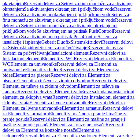
okretanjem
Rezervni delovi za Setovi za finu montažu za aktiviranje
okretanjem
Sa aktiviranjem okretanjem i priključkom vode
Rezervni
delovi za Sa aktiviranjem okretanjem i priključkom vode
Setovi za
finu montažu za aktiviranje okretanjem i priključkom vode
Rezervni
delovi za Setovi za finu montažu za aktiviranje okretanjem i
priključkom vode
Sa aktiviranjem na pritisak PushControl
Rezervni
delovi za Sa aktiviranjem na pritisak PushControl
Sistemi za
instalacije i ispiranje
Geberit Duofix
Sistemski zidovi
Rezervni delovi
za Sistemski zidovi
Sistemi za pričvršćivanje
Rezervni delovi za
Sistemi za pričvršćivanje
Instalacioni elementi
Rezervni delovi za
Instalacioni elementi
Elementi za WC
Rezervni delovi za Elementi za
WC
Elementi za umivaonike
Rezervni delovi za Elementi za
umivaonike
Elementi za bidee
Rezervni delovi za Elementi za
bidee
Elementi za pisoare
Rezervni delovi za Elementi za
pisoare
Elementi za tuševe sa zidnim odvodom
Rezervni delovi za
Elementi za tuševe sa zidnim odvodom
Elementi za tuševe sa
kadama
Rezervni delovi za Elementi za tuševe sa kadama
Instalacioni
elementi za sklopiva vrata
Rezervni delovi za Instalacioni elementi za
sklopiva vrata
Elementi za livene umivaonike
Rezervni delovi za
Elementi za livene umivaonike
Elementi za armaturu
Rezervni delovi
za Elementi za armaturu
Elementi za mašine za pranje i mašine za
pranje posuđa
Rezervni delovi za Elementi za mašine za pranje i
mašine za pranje posuđa
Elementi za konzolne nosače
Rezervni
delovi za Elementi za konzolne nosače
Elementi za
sudopere
Rezervni delovi za Elementi za sudopere
Elementi za zidne