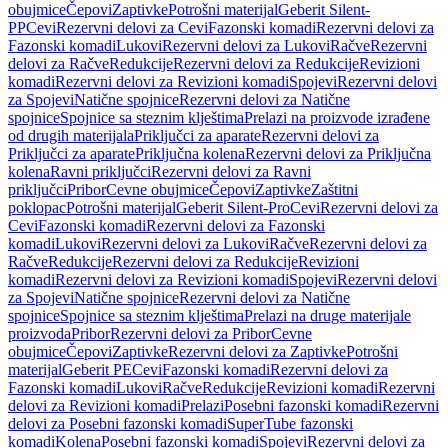
obujmice
Čepovi
Zaptivke
Potrošni materijal
Geberit Silent-
PP
Cevi
Rezervni delovi za Cevi
Fazonski komadi
Rezervni delovi za
Fazonski komadi
Lukovi
Rezervni delovi za Lukovi
Račve
Rezervni
delovi za Račve
Redukcije
Rezervni delovi za Redukcije
Revizioni
komadi
Rezervni delovi za Revizioni komadi
Spojevi
Rezervni delovi
za Spojevi
Natične spojnice
Rezervni delovi za Natične
spojnice
Spojnice sa steznim klještima
Prelazi na proizvode izrađene
od drugih materijala
Priključci za aparate
Rezervni delovi za
Priključci za aparate
Priključna kolena
Rezervni delovi za Priključna
kolena
Ravni priključci
Rezervni delovi za Ravni
priključci
Pribor
Cevne obujmice
Čepovi
Zaptivke
Zaštitni
poklopac
Potrošni materijal
Geberit Silent-Pro
Cevi
Rezervni delovi za
Cevi
Fazonski komadi
Rezervni delovi za Fazonski
komadi
Lukovi
Rezervni delovi za Lukovi
Račve
Rezervni delovi za
Račve
Redukcije
Rezervni delovi za Redukcije
Revizioni
komadi
Rezervni delovi za Revizioni komadi
Spojevi
Rezervni delovi
za Spojevi
Natične spojnice
Rezervni delovi za Natične
spojnice
Spojnice sa steznim klještima
Prelazi na druge materijale
proizvoda
Pribor
Rezervni delovi za Pribor
Cevne
obujmice
Čepovi
Zaptivke
Rezervni delovi za Zaptivke
Potrošni
materijal
Geberit PE
Cevi
Fazonski komadi
Rezervni delovi za
Fazonski komadi
Lukovi
Račve
Redukcije
Revizioni komadi
Rezervni
delovi za Revizioni komadi
Prelazi
Posebni fazonski komadi
Rezervni
delovi za Posebni fazonski komadi
SuperTube fazonski
komadi
Kolena
Posebni fazonski komadi
Spojevi
Rezervni delovi za