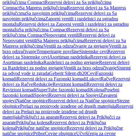
priključcima Compact
Rezervni delovi za Sa priključcima
Compact
Sa Mapress priključcima
Rezervni delovi za Sa Mapress
priključcima
Sa navojnim priključcima
Rezervni delovi za Sa
navojnim priključcima
Zaporni ventili i razdelnici za ugradnu
montažu
Rezervni delovi za Zaporni ventili i razdelnici za ugradnu
montažu
Sa priključcima Compact
Rezervni delovi za Sa
priključcima Compact
Nepovratni ventili
Rezervni delovi za
Nepovratni ventili
Sa Mapress priključcima
Rezervni delovi za Sa
Mapress priključcima
Ventili za odzračivanje za grejanje
Ventili za
brzo odzračivanje
Temperiranje površine
Sistemske cevi
Rezervni
delovi za Sistemske cevi
Asortiman razdelnika
Rezervni delovi za
Asortiman razdelnika
Razdelnici za podno grejanje
Rezervni delovi
za Razdelnici za podno grejanje
Ventili za brzo odzračivanje
Sistemi
za odvod vode iz zgrada
Geberit Silent-db20
Cevi
Fazonski
komadi
Rezervni delovi za Fazonski komadi
Lukovi
Račve
Rezervni
delovi za Račve
Redukcije
Revizioni komadi
Rezervni delovi za
Revizioni komadi
SuperTube fazonski komadi
Kolena
Posebni
fazonski komadi
Spojevi
Rezervni delovi za Spojevi
Zavareni
spojevi
Natične spojnice
Rezervni delovi za Natične spojnice
Stezne
obujmice
Prelazi na proizvode izrađene od drugih materijala
Rezervni
delovi za Prelazi na proizvode izrađene od drugih
materijala
Priključci za aparate
Rezervni delovi za Priključci za
aparate
Priključna kolena
Rezervni delovi za Priključna
kolena
Priključne natične spojnice
Rezervni delovi za Priključne
natične spojnice
Pribor
Cevne obujmice
Učvršćenja za cevne