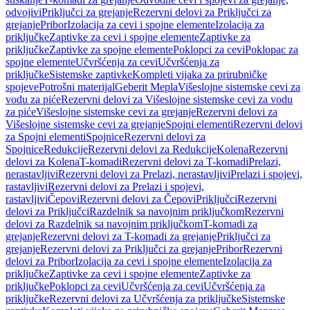
odvojivi
Priključci za grejanje
Rezervni delovi za Priključci za
grejanje
Pribor
Izolacija za cevi i spojne elemente
Izolacija za
priključke
Zaptivke za cevi i spojne elemente
Zaptivke za
priključke
Zaptivke za spojne elemente
Poklopci za cevi
Poklopac za
spojne elemente
Učvršćenja za cevi
Učvršćenja za
priključke
Sistemske zaptivke
Kompleti vijaka za prirubničke
spojeve
Potrošni materijal
Geberit Mepla
Višeslojne sistemske cevi za
vodu za piće
Rezervni delovi za Višeslojne sistemske cevi za vodu
za piće
Višeslojne sistemske cevi za grejanje
Rezervni delovi za
Višeslojne sistemske cevi za grejanje
Spojni elementi
Rezervni delovi
za Spojni elementi
Spojnice
Rezervni delovi za
Spojnice
Redukcije
Rezervni delovi za Redukcije
Kolena
Rezervni
delovi za Kolena
T-komadi
Rezervni delovi za T-komadi
Prelazi,
nerastavljivi
Rezervni delovi za Prelazi, nerastavljivi
Prelazi i spojevi,
rastavljivi
Rezervni delovi za Prelazi i spojevi,
rastavljivi
Čepovi
Rezervni delovi za Čepovi
Priključci
Rezervni
delovi za Priključci
Razdelnik sa navojnim priključkom
Rezervni
delovi za Razdelnik sa navojnim priključkom
T-komadi za
grejanje
Rezervni delovi za T-komadi za grejanje
Priključci za
grejanje
Rezervni delovi za Priključci za grejanje
Pribor
Rezervni
delovi za Pribor
Izolacija za cevi i spojne elemente
Izolacija za
priključke
Zaptivke za cevi i spojne elemente
Zaptivke za
priključke
Poklopci za cevi
Učvršćenja za cevi
Učvršćenja za
priključke
Rezervni delovi za Učvršćenja za priključke
Sistemske