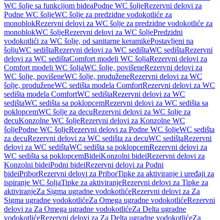
WC šolje sa funkcijom bidea
Podne WC šolje
Rezervni delovi za
Podne WC šolje
WC šolje za predzidne vodokotliće za
monoblok
Rezervni delovi za WC šolje za predzidne vodokotliće za
monoblok
WC šolje
Rezervni delovi za WC šolje
Predzidni
vodokotlići za WC šolje, od sanitarne keramike
Postavljeni na
šolju
WC sedišta
Rezervni delovi za WC sedišta
WC sedišta
Rezervni
delovi za WC sedišta
Comfort modeli WC šolja
Rezervni delovi za
Comfort modeli WC šolja
WC šolje, povišene
Rezervni delovi za
WC šolje, povišene
WC šolje, produžene
Rezervni delovi za WC
šolje, produžene
WC sedišta modela Comfort
Rezervni delovi za WC
sedišta modela Comfort
WC sedišta
Rezervni delovi za WC
sedišta
WC sedišta sa poklopcem
Rezervni delovi za WC sedišta sa
poklopcem
WC šolje za decu
Rezervni delovi za WC šolje za
decu
Konzolne WC šolje
Rezervni delovi za Konzolne WC
šolje
Podne WC šolje
Rezervni delovi za Podne WC šolje
WC sedišta
za decu
Rezervni delovi za WC sedišta za decu
WC sedišta
Rezervni
delovi za WC sedišta
WC sedišta sa poklopcem
Rezervni delovi za
WC sedišta sa poklopcem
Bidei
Konzolni bidei
Rezervni delovi za
Konzolni bidei
Podni bidei
Rezervni delovi za Podni
bidei
Pribor
Rezervni delovi za Pribor
Tipke za aktiviranje i uređaji za
ispiranje WC šolja
Tipke za aktiviranje
Rezervni delovi za Tipke za
aktiviranje
Za Sigma ugradne vodokotliće
Rezervni delovi za Za
Sigma ugradne vodokotliće
Za Omega ugradne vodokotliće
Rezervni
delovi za Za Omega ugradne vodokotliće
Za Delta ugradne
vodokotliće
Rezervni delovi za Za Delta ugradne vodokotliće
Za