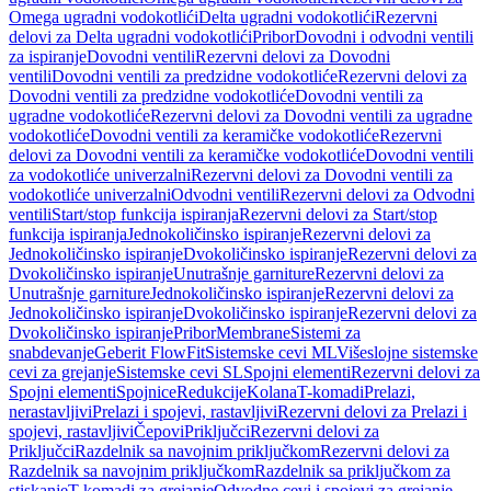
Omega ugradni vodokotlići
Delta ugradni vodokotlići
Rezervni
delovi za Delta ugradni vodokotlići
Pribor
Dovodni i odvodni ventili
za ispiranje
Dovodni ventili
Rezervni delovi za Dovodni
ventili
Dovodni ventili za predzidne vodokotliće
Rezervni delovi za
Dovodni ventili za predzidne vodokotliće
Dovodni ventili za
ugradne vodokotliće
Rezervni delovi za Dovodni ventili za ugradne
vodokotliće
Dovodni ventili za keramičke vodokotliće
Rezervni
delovi za Dovodni ventili za keramičke vodokotliće
Dovodni ventili
za vodokotliće univerzalni
Rezervni delovi za Dovodni ventili za
vodokotliće univerzalni
Odvodni ventili
Rezervni delovi za Odvodni
ventili
Start/stop funkcija ispiranja
Rezervni delovi za Start/stop
funkcija ispiranja
Jednokoličinsko ispiranje
Rezervni delovi za
Jednokoličinsko ispiranje
Dvokoličinsko ispiranje
Rezervni delovi za
Dvokoličinsko ispiranje
Unutrašnje garniture
Rezervni delovi za
Unutrašnje garniture
Jednokoličinsko ispiranje
Rezervni delovi za
Jednokoličinsko ispiranje
Dvokoličinsko ispiranje
Rezervni delovi za
Dvokoličinsko ispiranje
Pribor
Membrane
Sistemi za
snabdevanje
Geberit FlowFit
Sistemske cevi ML
Višeslojne sistemske
cevi za grejanje
Sistemske cevi SL
Spojni elementi
Rezervni delovi za
Spojni elementi
Spojnice
Redukcije
Kolana
T-komadi
Prelazi,
nerastavljivi
Prelazi i spojevi, rastavljivi
Rezervni delovi za Prelazi i
spojevi, rastavljivi
Čepovi
Priključci
Rezervni delovi za
Priključci
Razdelnik sa navojnim priključkom
Rezervni delovi za
Razdelnik sa navojnim priključkom
Razdelnik sa priključkom za
stiskanje
T-komadi za grejanje
Odvodne cevi i spojevi za grejanje,