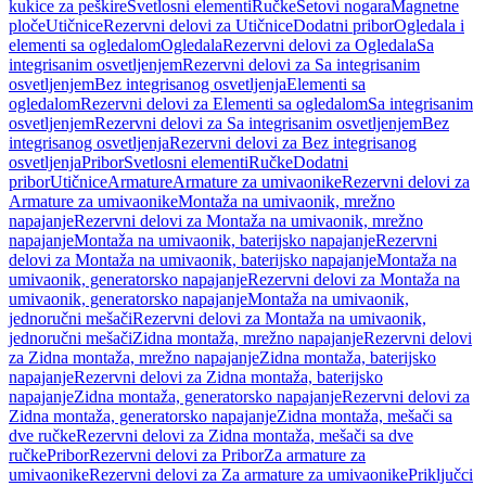
kukice za peškire
Svetlosni elementi
Ručke
Setovi nogara
Magnetne
ploče
Utičnice
Rezervni delovi za Utičnice
Dodatni pribor
Ogledala i
elementi sa ogledalom
Ogledala
Rezervni delovi za Ogledala
Sa
integrisanim osvetljenjem
Rezervni delovi za Sa integrisanim
osvetljenjem
Bez integrisanog osvetljenja
Elementi sa
ogledalom
Rezervni delovi za Elementi sa ogledalom
Sa integrisanim
osvetljenjem
Rezervni delovi za Sa integrisanim osvetljenjem
Bez
integrisanog osvetljenja
Rezervni delovi za Bez integrisanog
osvetljenja
Pribor
Svetlosni elementi
Ručke
Dodatni
pribor
Utičnice
Armature
Armature za umivaonike
Rezervni delovi za
Armature za umivaonike
Montaža na umivaonik, mrežno
napajanje
Rezervni delovi za Montaža na umivaonik, mrežno
napajanje
Montaža na umivaonik, baterijsko napajanje
Rezervni
delovi za Montaža na umivaonik, baterijsko napajanje
Montaža na
umivaonik, generatorsko napajanje
Rezervni delovi za Montaža na
umivaonik, generatorsko napajanje
Montaža na umivaonik,
jednoručni mešači
Rezervni delovi za Montaža na umivaonik,
jednoručni mešači
Zidna montaža, mrežno napajanje
Rezervni delovi
za Zidna montaža, mrežno napajanje
Zidna montaža, baterijsko
napajanje
Rezervni delovi za Zidna montaža, baterijsko
napajanje
Zidna montaža, generatorsko napajanje
Rezervni delovi za
Zidna montaža, generatorsko napajanje
Zidna montaža, mešači sa
dve ručke
Rezervni delovi za Zidna montaža, mešači sa dve
ručke
Pribor
Rezervni delovi za Pribor
Za armature za
umivaonike
Rezervni delovi za Za armature za umivaonike
Priključci