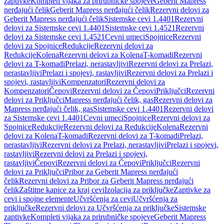
zaptivke
Kompleti vijaka za prirubničke spojeve
Geberit Mapress
nerđajući čelik
Geberit Mapress nerđajući čelik
Rezervni delovi za
Geberit Mapress nerđajući čelik
Sistemske cevi 1.4401
Rezervni
delovi za Sistemske cevi 1.4401
Sistemske cevi 1.4521
Rezervni
delovi za Sistemske cevi 1.4521
Cevni umeci
Spojnice
Rezervni
delovi za Spojnice
Redukcije
Rezervni delovi za
Redukcije
Kolena
Rezervni delovi za Kolena
T-komadi
Rezervni
delovi za T-komadi
Prelazi, nerastavljivi
Rezervni delovi za Prelazi,
nerastavljivi
Prelazi i spojevi, rastavljivi
Rezervni delovi za Prelazi i
spojevi, rastavljivi
Kompenzatori
Rezervni delovi za
Kompenzatori
Čepovi
Rezervni delovi za Čepovi
Priključci
Rezervni
delovi za Priključci
Mapress nerđajući čelik, gas
Rezervni delovi za
Mapress nerđajući čelik, gas
Sistemske cevi 1.4401
Rezervni delovi
za Sistemske cevi 1.4401
Cevni umeci
Spojnice
Rezervni delovi za
Spojnice
Redukcije
Rezervni delovi za Redukcije
Kolena
Rezervni
delovi za Kolena
T-komadi
Rezervni delovi za T-komadi
Prelazi,
nerastavljivi
Rezervni delovi za Prelazi, nerastavljivi
Prelazi i spojevi,
rastavljivi
Rezervni delovi za Prelazi i spojevi,
rastavljivi
Čepovi
Rezervni delovi za Čepovi
Priključci
Rezervni
delovi za Priključci
Pribor za Geberit Mapress nerđajući
čelik
Rezervni delovi za Pribor za Geberit Mapress nerđajući
čelik
Zaštitne kapice za kraj cevi
Izolacija za priključke
Zaptivke za
cevi i spojne elemente
Učvršćenja za cevi
Učvršćenja za
priključke
Rezervni delovi za Učvršćenja za priključke
Sistemske
zaptivke
Kompleti vijaka za prirubničke spojeve
Geberit Mapress