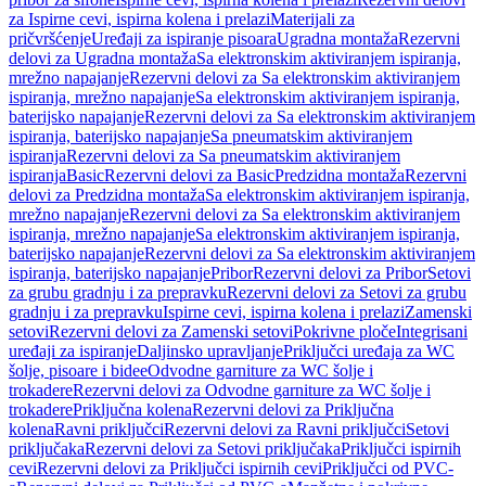
za Ispirne cevi, ispirna kolena i prelazi
Materijali za
pričvršćenje
Uređaji za ispiranje pisoara
Ugradna montaža
Rezervni
delovi za Ugradna montaža
Sa elektronskim aktiviranjem ispiranja,
mrežno napajanje
Rezervni delovi za Sa elektronskim aktiviranjem
ispiranja, mrežno napajanje
Sa elektronskim aktiviranjem ispiranja,
baterijsko napajanje
Rezervni delovi za Sa elektronskim aktiviranjem
ispiranja, baterijsko napajanje
Sa pneumatskim aktiviranjem
ispiranja
Rezervni delovi za Sa pneumatskim aktiviranjem
ispiranja
Basic
Rezervni delovi za Basic
Predzidna montaža
Rezervni
delovi za Predzidna montaža
Sa elektronskim aktiviranjem ispiranja,
mrežno napajanje
Rezervni delovi za Sa elektronskim aktiviranjem
ispiranja, mrežno napajanje
Sa elektronskim aktiviranjem ispiranja,
baterijsko napajanje
Rezervni delovi za Sa elektronskim aktiviranjem
ispiranja, baterijsko napajanje
Pribor
Rezervni delovi za Pribor
Setovi
za grubu gradnju i za prepravku
Rezervni delovi za Setovi za grubu
gradnju i za prepravku
Ispirne cevi, ispirna kolena i prelazi
Zamenski
setovi
Rezervni delovi za Zamenski setovi
Pokrivne ploče
Integrisani
uređaji za ispiranje
Daljinsko upravljanje
Priključci uređaja za WC
šolje, pisoare i bidee
Odvodne garniture za WC šolje i
trokadere
Rezervni delovi za Odvodne garniture za WC šolje i
trokadere
Priključna kolena
Rezervni delovi za Priključna
kolena
Ravni priključci
Rezervni delovi za Ravni priključci
Setovi
priključaka
Rezervni delovi za Setovi priključaka
Priključci ispirnih
cevi
Rezervni delovi za Priključci ispirnih cevi
Priključci od PVC-