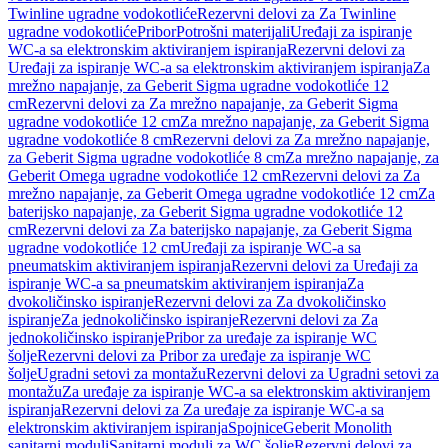
Twinline ugradne vodokotliće
Rezervni delovi za Za Twinline
ugradne vodokotliće
Pribor
Potrošni materijali
Uređaji za ispiranje
WC-a sa elektronskim aktiviranjem ispiranja
Rezervni delovi za
Uređaji za ispiranje WC-a sa elektronskim aktiviranjem ispiranja
Za
mrežno napajanje, za Geberit Sigma ugradne vodokotliće 12
cm
Rezervni delovi za Za mrežno napajanje, za Geberit Sigma
ugradne vodokotliće 12 cm
Za mrežno napajanje, za Geberit Sigma
ugradne vodokotliće 8 cm
Rezervni delovi za Za mrežno napajanje,
za Geberit Sigma ugradne vodokotliće 8 cm
Za mrežno napajanje, za
Geberit Omega ugradne vodokotliće 12 cm
Rezervni delovi za Za
mrežno napajanje, za Geberit Omega ugradne vodokotliće 12 cm
Za
baterijsko napajanje, za Geberit Sigma ugradne vodokotliće 12
cm
Rezervni delovi za Za baterijsko napajanje, za Geberit Sigma
ugradne vodokotliće 12 cm
Uređaji za ispiranje WC-a sa
pneumatskim aktiviranjem ispiranja
Rezervni delovi za Uređaji za
ispiranje WC-a sa pneumatskim aktiviranjem ispiranja
Za
dvokoličinsko ispiranje
Rezervni delovi za Za dvokoličinsko
ispiranje
Za jednokoličinsko ispiranje
Rezervni delovi za Za
jednokoličinsko ispiranje
Pribor za uređaje za ispiranje WC
šolje
Rezervni delovi za Pribor za uređaje za ispiranje WC
šolje
Ugradni setovi za montažu
Rezervni delovi za Ugradni setovi za
montažu
Za uređaje za ispiranje WC-a sa elektronskim aktiviranjem
ispiranja
Rezervni delovi za Za uređaje za ispiranje WC-a sa
elektronskim aktiviranjem ispiranja
Spojnice
Geberit Monolith
sanitarni moduli
Sanitarni moduli za WC šolje
Rezervni delovi za