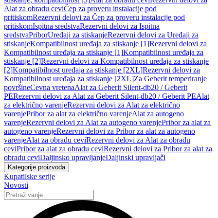
Alat za obradu cevi
Čep za proveru instalacije pod
pritiskom
Rezervni delovi za Čep za proveru instalacije pod
pritiskom
Ispitna sredstva
Rezervni delovi za Ispitna
sredstva
Pribor
Uređaji za stiskanje
Rezervni delovi za Uređaji za
stiskanje
Kompatibilnost uređaja za stiskanje [1]
Rezervni delovi za
Kompatibilnost uređaja za stiskanje [1]
Kompatibilnost uređaja za
stiskanje [2]
Rezervni delovi za Kompatibilnost uređaja za stiskanje
[2]
Kompatibilnost uređaja za stiskanje [2XL]
Rezervni delovi za
Kompatibilnost uređaja za stiskanje [2XL]
Za Geberit temperiranje
površine
Cevna vretena
Alat za Geberit Silent-db20 / Geberit
PE
Rezervni delovi za Alat za Geberit Silent-db20 / Geberit PE
Alat
za električno varenje
Rezervni delovi za Alat za električno
varenje
Pribor za alat za električno varenje
Alat za autogeno
varenje
Rezervni delovi za Alat za autogeno varenje
Pribor za alat za
autogeno varenje
Rezervni delovi za Pribor za alat za autogeno
varenje
Alat za obradu cevi
Rezervni delovi za Alat za obradu
cevi
Pribor za alat za obradu cevi
Rezervni delovi za Pribor za alat za
obradu cevi
Daljinsko upravljanje
Daljinski upravljači
Kategorije proizvoda
Kupatilske serije
Novosti