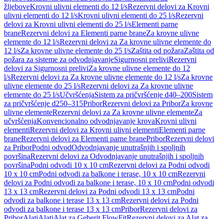
žljebove
Krovni ulivni elementi do 12 l/s
Rezervni delovi za Krovni
ulivni elementi do 12 l/s
Krovni ulivni elementi do 25 l/s
Rezervni
delovi za Krovni ulivni elementi do 25 l/s
Elementi parne
brane
Rezervni delovi za Elementi parne brane
Za krovne ulivne
elemente do 12 l/s
Rezervni delovi za Za krovne ulivne elemente do
12 l/s
Za krovne ulivne elemente do 25 l/s
Zaštita od požara
Zaštita od
požara za sisteme za odvodnjavanje
Sigurnosni prelivi
Rezervni
delovi za Sigurnosni prelivi
Za krovne ulivne elemente do 12
l/s
Rezervni delovi za Za krovne ulivne elemente do 12 l/s
Za krovne
ulivne elemente do 25 l/s
Rezervni delovi za Za krovne ulivne
elemente do 25 l/s
Učvršćenja
Sistem za pričvršćenje d40–200
Sistem
za pričvršćenje d250–315
Pribor
Rezervni delovi za Pribor
Za krovne
ulivne elemente
Rezervni delovi za Za krovne ulivne elemente
Za
učvršćenja
Konvencionalno odvodnjavanje krova
Krovni ulivni
elementi
Rezervni delovi za Krovni ulivni elementi
Elementi parne
brane
Rezervni delovi za Elementi parne brane
Pribor
Rezervni delovi
za Pribor
Podni odvod
Odvodnjavanje unutrašnjih i spoljnih
površina
Rezervni delovi za Odvodnjavanje unutrašnjih i spoljnih
površina
Podni odvodi 10 x 10 cm
Rezervni delovi za Podni odvodi
10 x 10 cm
Podni odvodi za balkone i terase, 10 x 10 cm
Rezervni
delovi za Podni odvodi za balkone i terase, 10 x 10 cm
Podni odvodi
13 x 13 cm
Rezervni delovi za Podni odvodi 13 x 13 cm
Podni
odvodi za balkone i terase 13 x 13 cm
Rezervni delovi za Podni
odvodi za balkone i terase 13 x 13 cm
Pribor
Rezervni delovi za
Pribor
Alati
Alati
Alat za Geberit FlowFit
Rezervni delovi za Alat za