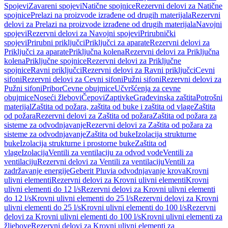
Spojevi
Zavareni spojevi
Natične spojnice
Rezervni delovi za Natične
spojnice
Prelazi na proizvode izrađene od drugih materijala
Rezervni
delovi za Prelazi na proizvode izrađene od drugih materijala
Navojni
spojevi
Rezervni delovi za Navojni spojevi
Prirubnički
spojevi
Prirubni priključci
Priključci za aparate
Rezervni delovi za
Priključci za aparate
Priključna kolena
Rezervni delovi za Priključna
kolena
Priključne spojnice
Rezervni delovi za Priključne
spojnice
Ravni priključci
Rezervni delovi za Ravni priključci
Cevni
sifoni
Rezervni delovi za Cevni sifoni
Pužni sifoni
Rezervni delovi za
Pužni sifoni
Pribor
Cevne obujmice
Učvršćenja za cevne
obujmice
Noseći žlebovi
Čepovi
Zaptivke
Građevinska zaštita
Potrošni
materijal
Zaštita od požara, zaštita od buke i zaštita od vlage
Zaštita
od požara
Rezervni delovi za Zaštita od požara
Zaštita od požara za
sisteme za odvodnjavanje
Rezervni delovi za Zaštita od požara za
sisteme za odvodnjavanje
Zaštita od buke
Izolacija strukturne
buke
Izolacija strukturne i prostorne buke
Zaštita od
vlage
Izolacija
Ventili za ventilaciju za odvod vode
Ventili za
ventilaciju
Rezervni delovi za Ventili za ventilaciju
Ventili za
zadržavanje energije
Geberit Pluvia odvodnjavanje krova
Krovni
ulivni elementi
Rezervni delovi za Krovni ulivni elementi
Krovni
ulivni elementi do 12 l/s
Rezervni delovi za Krovni ulivni elementi
do 12 l/s
Krovni ulivni elementi do 25 l/s
Rezervni delovi za Krovni
ulivni elementi do 25 l/s
Krovni ulivni elementi do 100 l/s
Rezervni
delovi za Krovni ulivni elementi do 100 l/s
Krovni ulivni elementi za
žljebove
Rezervni delovi za Krovni ulivni elementi za