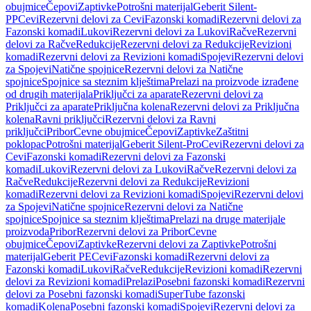
obujmice
Čepovi
Zaptivke
Potrošni materijal
Geberit Silent-
PP
Cevi
Rezervni delovi za Cevi
Fazonski komadi
Rezervni delovi za
Fazonski komadi
Lukovi
Rezervni delovi za Lukovi
Račve
Rezervni
delovi za Račve
Redukcije
Rezervni delovi za Redukcije
Revizioni
komadi
Rezervni delovi za Revizioni komadi
Spojevi
Rezervni delovi
za Spojevi
Natične spojnice
Rezervni delovi za Natične
spojnice
Spojnice sa steznim klještima
Prelazi na proizvode izrađene
od drugih materijala
Priključci za aparate
Rezervni delovi za
Priključci za aparate
Priključna kolena
Rezervni delovi za Priključna
kolena
Ravni priključci
Rezervni delovi za Ravni
priključci
Pribor
Cevne obujmice
Čepovi
Zaptivke
Zaštitni
poklopac
Potrošni materijal
Geberit Silent-Pro
Cevi
Rezervni delovi za
Cevi
Fazonski komadi
Rezervni delovi za Fazonski
komadi
Lukovi
Rezervni delovi za Lukovi
Račve
Rezervni delovi za
Račve
Redukcije
Rezervni delovi za Redukcije
Revizioni
komadi
Rezervni delovi za Revizioni komadi
Spojevi
Rezervni delovi
za Spojevi
Natične spojnice
Rezervni delovi za Natične
spojnice
Spojnice sa steznim klještima
Prelazi na druge materijale
proizvoda
Pribor
Rezervni delovi za Pribor
Cevne
obujmice
Čepovi
Zaptivke
Rezervni delovi za Zaptivke
Potrošni
materijal
Geberit PE
Cevi
Fazonski komadi
Rezervni delovi za
Fazonski komadi
Lukovi
Račve
Redukcije
Revizioni komadi
Rezervni
delovi za Revizioni komadi
Prelazi
Posebni fazonski komadi
Rezervni
delovi za Posebni fazonski komadi
SuperTube fazonski
komadi
Kolena
Posebni fazonski komadi
Spojevi
Rezervni delovi za