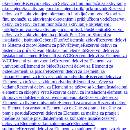
okretanjem
Rezervni delovi za Setovi za finu montažu za aktiviranje
okretanjem
Sa aktiviranjem okretanjem i priključkom vode
Rezervni
delovi za Sa aktiviranjem okretanjem i priključkom vode
Setovi za
finu montažu za aktiviranje okretanjem i priključkom vode
Rezervni
delovi za Setovi za finu montažu za aktiviranje okretanjem i
priključkom vode
Sa aktiviranjem na pritisak PushControl
Rezervni
delovi za Sa aktiviranjem na pritisak PushControl
Sistemi za
instalacije i ispiranje
Geberit Duofix
Sistemski zidovi
Rezervni delovi
za Sistemski zidovi
Sistemi za pričvršćivanje
Rezervni delovi za
Sistemi za pričvršćivanje
Instalacioni elementi
Rezervni delovi za
Instalacioni elementi
Elementi za WC
Rezervni delovi za Elementi za
WC
Elementi za umivaonike
Rezervni delovi za Elementi za
umivaonike
Elementi za bidee
Rezervni delovi za Elementi za
bidee
Elementi za pisoare
Rezervni delovi za Elementi za
pisoare
Elementi za tuševe sa zidnim odvodom
Rezervni delovi za
Elementi za tuševe sa zidnim odvodom
Elementi za tuševe sa
kadama
Rezervni delovi za Elementi za tuševe sa kadama
Instalacioni
elementi za sklopiva vrata
Rezervni delovi za Instalacioni elementi za
sklopiva vrata
Elementi za livene umivaonike
Rezervni delovi za
Elementi za livene umivaonike
Elementi za armaturu
Rezervni delovi
za Elementi za armaturu
Elementi za mašine za pranje i mašine za
pranje posuđa
Rezervni delovi za Elementi za mašine za pranje i
mašine za pranje posuđa
Elementi za konzolne nosače
Rezervni
delovi za Elementi za konzolne nosače
Elementi za
sudopere
Rezervni delovi za Elementi za sudopere
Elementi za zidne