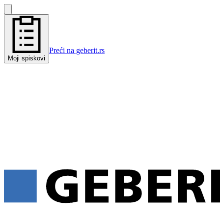
Preći na geberit.rs
Moji spiskovi