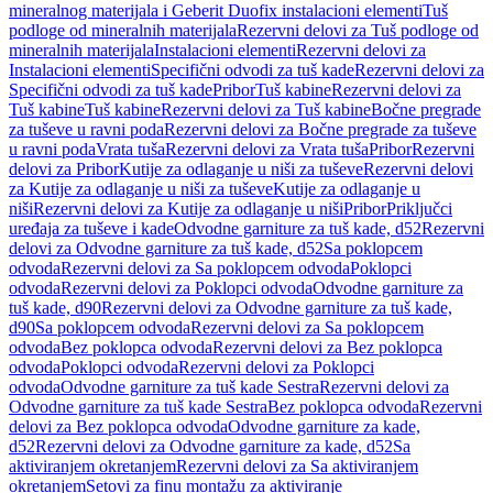
mineralnog materijala i Geberit Duofix instalacioni elementi
Tuš
podloge od mineralnih materijala
Rezervni delovi za Tuš podloge od
mineralnih materijala
Instalacioni elementi
Rezervni delovi za
Instalacioni elementi
Specifični odvodi za tuš kade
Rezervni delovi za
Specifični odvodi za tuš kade
Pribor
Tuš kabine
Rezervni delovi za
Tuš kabine
Tuš kabine
Rezervni delovi za Tuš kabine
Bočne pregrade
za tuševe u ravni poda
Rezervni delovi za Bočne pregrade za tuševe
u ravni poda
Vrata tuša
Rezervni delovi za Vrata tuša
Pribor
Rezervni
delovi za Pribor
Kutije za odlaganje u niši za tuševe
Rezervni delovi
za Kutije za odlaganje u niši za tuševe
Kutije za odlaganje u
niši
Rezervni delovi za Kutije za odlaganje u niši
Pribor
Priključci
uređaja za tuševe i kade
Odvodne garniture za tuš kade, d52
Rezervni
delovi za Odvodne garniture za tuš kade, d52
Sa poklopcem
odvoda
Rezervni delovi za Sa poklopcem odvoda
Poklopci
odvoda
Rezervni delovi za Poklopci odvoda
Odvodne garniture za
tuš kade, d90
Rezervni delovi za Odvodne garniture za tuš kade,
d90
Sa poklopcem odvoda
Rezervni delovi za Sa poklopcem
odvoda
Bez poklopca odvoda
Rezervni delovi za Bez poklopca
odvoda
Poklopci odvoda
Rezervni delovi za Poklopci
odvoda
Odvodne garniture za tuš kade Sestra
Rezervni delovi za
Odvodne garniture za tuš kade Sestra
Bez poklopca odvoda
Rezervni
delovi za Bez poklopca odvoda
Odvodne garniture za kade,
d52
Rezervni delovi za Odvodne garniture za kade, d52
Sa
aktiviranjem okretanjem
Rezervni delovi za Sa aktiviranjem
okretanjem
Setovi za finu montažu za aktiviranje