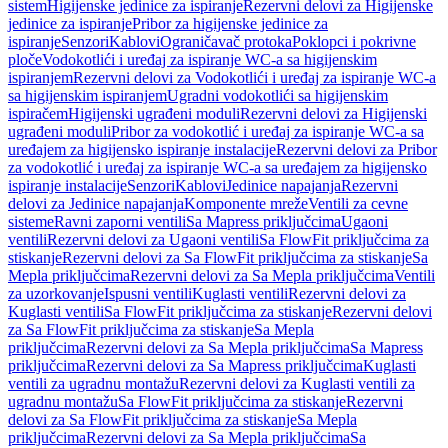
sistem
Higijenske jedinice za ispiranje
Rezervni delovi za Higijenske
jedinice za ispiranje
Pribor za higijenske jedinice za
ispiranje
Senzori
Kablovi
Ograničavač protoka
Poklopci i pokrivne
ploče
Vodokotlići i uređaj za ispiranje WC-a sa higijenskim
ispiranjem
Rezervni delovi za Vodokotlići i uređaj za ispiranje WC-a
sa higijenskim ispiranjem
Ugradni vodokotlići sa higijenskim
ispiračem
Higijenski ugrađeni moduli
Rezervni delovi za Higijenski
ugrađeni moduli
Pribor za vodokotlić i uređaj za ispiranje WC-a sa
uređajem za higijensko ispiranje instalacije
Rezervni delovi za Pribor
za vodokotlić i uređaj za ispiranje WC-a sa uređajem za higijensko
ispiranje instalacije
Senzori
Kablovi
Jedinice napajanja
Rezervni
delovi za Jedinice napajanja
Komponente mreže
Ventili za cevne
sisteme
Ravni zaporni ventili
Sa Mapress priključcima
Ugaoni
ventili
Rezervni delovi za Ugaoni ventili
Sa FlowFit priključcima za
stiskanje
Rezervni delovi za Sa FlowFit priključcima za stiskanje
Sa
Mepla priključcima
Rezervni delovi za Sa Mepla priključcima
Ventili
za uzorkovanje
Ispusni ventili
Kuglasti ventili
Rezervni delovi za
Kuglasti ventili
Sa FlowFit priključcima za stiskanje
Rezervni delovi
za Sa FlowFit priključcima za stiskanje
Sa Mepla
priključcima
Rezervni delovi za Sa Mepla priključcima
Sa Mapress
priključcima
Rezervni delovi za Sa Mapress priključcima
Kuglasti
ventili za ugradnu montažu
Rezervni delovi za Kuglasti ventili za
ugradnu montažu
Sa FlowFit priključcima za stiskanje
Rezervni
delovi za Sa FlowFit priključcima za stiskanje
Sa Mepla
priključcima
Rezervni delovi za Sa Mepla priključcima
Sa