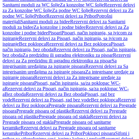
Sanitarni moduli za WC šolje
Za konzolne WC šolje
Rezervni delovi
za Za konzolne WC šolje
Za podne WC šolje
Rezervni delovi za Za
podne WC šolje
Pribor
Rezervni delovi za Pribor
Potrošni
materijali
Sanitarni moduli za bidee
Rezervni delovi za Sanitarni
moduli za bidee
Za konzolne i podne bidee
Rezervni delovi za Za
konzolne i podne bidee
Pisoari
Pisoari, način ispiranja, sa ivicom za
ispiranje
Rezervni delovi za Pisoari, način ispiranja, sa ivicom za
ispiranje
Bez poklopca
Rezervni delovi za Bez poklopca
Pisoari,
način ispiranja, bez oboda
Rezervni delovi za Pisoari, način ispiranja,
bez oboda
Za predzidnu ili ugradnu elektroniku za pisoar
Rezervni
delovi za Za predzidnu ili ugradnu elektroniku za pisoar
Sa
integrisanim uređajima za ispiranje pisoara
Rezervni delovi za Sa
integrisanim uređajima za ispiranje pisoara
Za integrisane uređaje za
ispiranje pisoara
Rezervni delovi za Za integrisane uređaje za
ispiranje pisoara
Pisoari, način ispiranja, sa/za poklopac WC-
a
Rezervni delovi za Pisoari, način ispiranja, sa/za poklopac WC-
a
Bez oboda
Rezervni delovi za Bez oboda
Pisoari, rad bez
vode
Rezervni delovi za Pisoari, rad bez vode
Bez poklopca
Rezervni
delovi za Bez poklopca
Pregrade pisoara
Rezervni delovi za Pregrade
pisoara
Pregrade pisoara od plastike
Rezervni delovi za Pregrade
pisoara od plastike
Pregrade pisoara od stakla
Rezervni delovi za
Pregrade pisoara od stakla
Pregrade pisoara od sanitarne
keramike
Rezervni delovi za Pregrade pisoara od sanitarne
keramike
Pribor
Rezervni delovi za Pribor
Poklopci pisoara
Sifoni i
pribor za sifone
Ispirne cevi, ispirna kolena i prelazi
Rezervni delovi