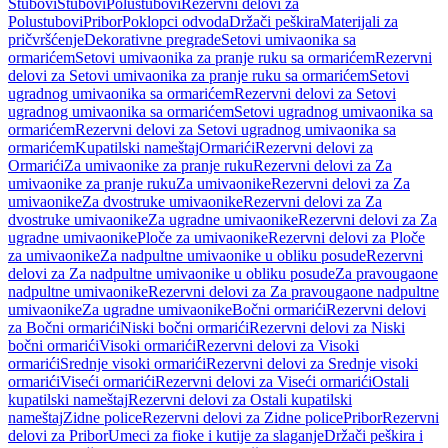
Stubovi
Stubovi
Polustubovi
Rezervni delovi za
Polustubovi
Pribor
Poklopci odvoda
Držači peškira
Materijali za
pričvršćenje
Dekorativne pregrade
Setovi umivaonika sa
ormarićem
Setovi umivaonika za pranje ruku sa ormarićem
Rezervni
delovi za Setovi umivaonika za pranje ruku sa ormarićem
Setovi
ugradnog umivaonika sa ormarićem
Rezervni delovi za Setovi
ugradnog umivaonika sa ormarićem
Setovi ugradnog umivaonika sa
ormarićem
Rezervni delovi za Setovi ugradnog umivaonika sa
ormarićem
Kupatilski nameštaj
Ormarići
Rezervni delovi za
Ormarići
Za umivaonike za pranje ruku
Rezervni delovi za Za
umivaonike za pranje ruku
Za umivaonike
Rezervni delovi za Za
umivaonike
Za dvostruke umivaonike
Rezervni delovi za Za
dvostruke umivaonike
Za ugradne umivaonike
Rezervni delovi za Za
ugradne umivaonike
Ploče za umivaonike
Rezervni delovi za Ploče
za umivaonike
Za nadpultne umivaonike u obliku posude
Rezervni
delovi za Za nadpultne umivaonike u obliku posude
Za pravougaone
nadpultne umivaonike
Rezervni delovi za Za pravougaone nadpultne
umivaonike
Za ugradne umivaonike
Bočni ormarići
Rezervni delovi
za Bočni ormarići
Niski bočni ormarići
Rezervni delovi za Niski
bočni ormarići
Visoki ormarići
Rezervni delovi za Visoki
ormarići
Srednje visoki ormarići
Rezervni delovi za Srednje visoki
ormarići
Viseći ormarići
Rezervni delovi za Viseći ormarići
Ostali
kupatilski nameštaj
Rezervni delovi za Ostali kupatilski
nameštaj
Zidne police
Rezervni delovi za Zidne police
Pribor
Rezervni
delovi za Pribor
Umeci za fioke i kutije za slaganje
Držači peškira i