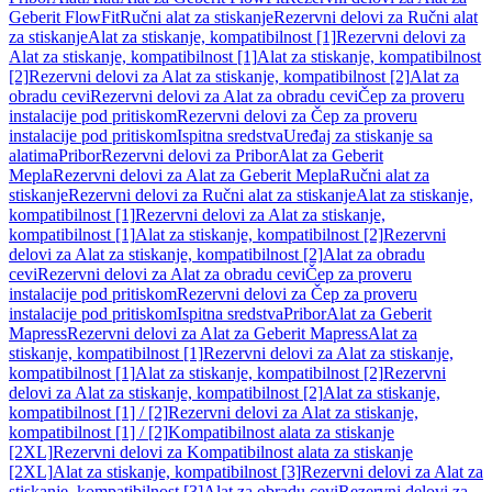
Geberit FlowFit
Ručni alat za stiskanje
Rezervni delovi za Ručni alat
za stiskanje
Alat za stiskanje, kompatibilnost [1]
Rezervni delovi za
Alat za stiskanje, kompatibilnost [1]
Alat za stiskanje, kompatibilnost
[2]
Rezervni delovi za Alat za stiskanje, kompatibilnost [2]
Alat za
obradu cevi
Rezervni delovi za Alat za obradu cevi
Čep za proveru
instalacije pod pritiskom
Rezervni delovi za Čep za proveru
instalacije pod pritiskom
Ispitna sredstva
Uređaj za stiskanje sa
alatima
Pribor
Rezervni delovi za Pribor
Alat za Geberit
Mepla
Rezervni delovi za Alat za Geberit Mepla
Ručni alat za
stiskanje
Rezervni delovi za Ručni alat za stiskanje
Alat za stiskanje,
kompatibilnost [1]
Rezervni delovi za Alat za stiskanje,
kompatibilnost [1]
Alat za stiskanje, kompatibilnost [2]
Rezervni
delovi za Alat za stiskanje, kompatibilnost [2]
Alat za obradu
cevi
Rezervni delovi za Alat za obradu cevi
Čep za proveru
instalacije pod pritiskom
Rezervni delovi za Čep za proveru
instalacije pod pritiskom
Ispitna sredstva
Pribor
Alat za Geberit
Mapress
Rezervni delovi za Alat za Geberit Mapress
Alat za
stiskanje, kompatibilnost [1]
Rezervni delovi za Alat za stiskanje,
kompatibilnost [1]
Alat za stiskanje, kompatibilnost [2]
Rezervni
delovi za Alat za stiskanje, kompatibilnost [2]
Alat za stiskanje,
kompatibilnost [1] / [2]
Rezervni delovi za Alat za stiskanje,
kompatibilnost [1] / [2]
Kompatibilnost alata za stiskanje
[2XL]
Rezervni delovi za Kompatibilnost alata za stiskanje
[2XL]
Alat za stiskanje, kompatibilnost [3]
Rezervni delovi za Alat za
stiskanje, kompatibilnost [3]
Alat za obradu cevi
Rezervni delovi za