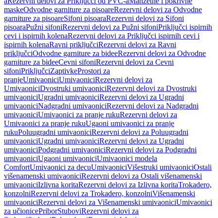
a
Rezervni delovi za Priključci od PVC-a
Manžetne i pokrivne
maske
Odvodne garniture za pisoare
Rezervni delovi za Odvodne
garniture za pisoare
Sifoni pisoara
Rezervni delovi za Sifoni
pisoara
Pužni sifoni
Rezervni delovi za Pužni sifoni
Priključci ispirnih
cevi i ispirnih kolena
Rezervni delovi za Priključci ispirnih cevi i
ispirnih kolena
Ravni priključci
Rezervni delovi za Ravni
priključci
Odvodne garniture za bidee
Rezervni delovi za Odvodne
garniture za bidee
Cevni sifoni
Rezervni delovi za Cevni
sifoni
Priključci
Zaptivke
Prostori za
pranje
Umivaonici
Umivaonici
Rezervni delovi za
Umivaonici
Dvostruki umivaonici
Rezervni delovi za Dvostruki
umivaonici
Ugradni umivaonici
Rezervni delovi za Ugradni
umivaonici
Nadgradni umivaonici
Rezervni delovi za Nadgradni
umivaonici
Umivaonici za pranje ruku
Rezervni delovi za
Umivaonici za pranje ruku
Ugaoni umivaonici za pranje
ruku
Poluugradni umivaonici
Rezervni delovi za Poluugradni
umivaonici
Ugradni umivaonici
Rezervni delovi za Ugradni
umivaonici
Podgradni umivaonici
Rezervni delovi za Podgradni
umivaonici
Ugaoni umivaonici
Umivaonici modela
Comfort
Umivaonici za decu
Umivaonici
Višestruki umivaonici
Ostali
višenamenski umivaonici
Rezervni delovi za Ostali višenamenski
umivaonici
Izlivna korita
Rezervni delovi za Izlivna korita
Trokadero,
konzolni
Rezervni delovi za Trokadero, konzolni
Višenamenski
umivaonici
Rezervni delovi za Višenamenski umivaonici
Umivaonici
za učionice
Pribor
Stubovi
Rezervni delovi za