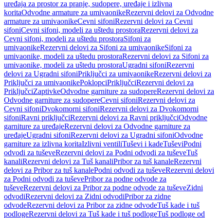
uređaja za prostor za pranje, sudopere, uređaje i izlivna
korita
Odvodne armature za umivaonike
Rezervni delovi za Odvodne
armature za umivaonike
Cevni sifoni
Rezervni delovi za Cevni
sifoni
Cevni sifoni, modeli za uštedu prostora
Rezervni delovi za
Cevni sifoni, modeli za uštedu prostora
Sifoni za
umivaonike
Rezervni delovi za Sifoni za umivaonike
Sifoni za
umivaonike, modeli za uštedu prostora
Rezervni delovi za Sifoni za
umivaonike, modeli za uštedu prostora
Ugradni sifoni
Rezervni
delovi za Ugradni sifoni
Priključci za umivaonike
Rezervni delovi za
Priključci za umivaonike
Poklopci
Priključci
Rezervni delovi za
Priključci
Zaptivke
Odvodne garniture za sudopere
Rezervni delovi za
Odvodne garniture za sudopere
Cevni sifoni
Rezervni delovi za
Cevni sifoni
Dvokomorni sifoni
Rezervni delovi za Dvokomorni
sifoni
Ravni priključci
Rezervni delovi za Ravni priključci
Odvodne
garniture za uređaje
Rezervni delovi za Odvodne garniture za
uređaje
Ugradni sifoni
Rezervni delovi za Ugradni sifoni
Odvodne
garniture za izlivna korita
Izlivni ventili
Tuševi i kade
Tuševi
Podni
odvodi za tuševe
Rezervni delovi za Podni odvodi za tuševe
Tuš
kanali
Rezervni delovi za Tuš kanali
Pribor za tuš kanale
Rezervni
delovi za Pribor za tuš kanale
Podni odvodi za tuševe
Rezervni delovi
za Podni odvodi za tuševe
Pribor za podne odvode za
tuševe
Rezervni delovi za Pribor za podne odvode za tuševe
Zidni
odvodi
Rezervni delovi za Zidni odvodi
Pribor za zidne
odvode
Rezervni delovi za Pribor za zidne odvode
Tuš kade i tuš
podloge
Rezervni delovi za Tuš kade i tuš podloge
Tuš podloge od