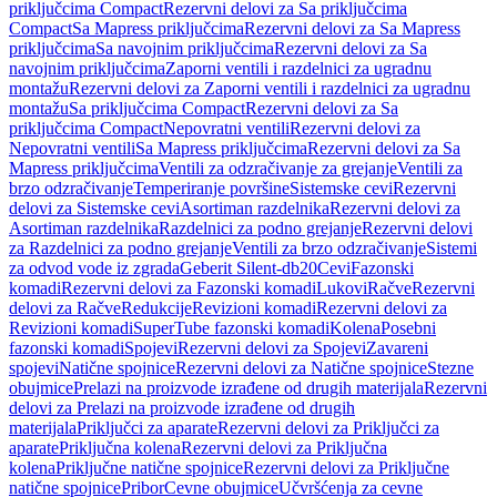
priključcima Compact
Rezervni delovi za Sa priključcima
Compact
Sa Mapress priključcima
Rezervni delovi za Sa Mapress
priključcima
Sa navojnim priključcima
Rezervni delovi za Sa
navojnim priključcima
Zaporni ventili i razdelnici za ugradnu
montažu
Rezervni delovi za Zaporni ventili i razdelnici za ugradnu
montažu
Sa priključcima Compact
Rezervni delovi za Sa
priključcima Compact
Nepovratni ventili
Rezervni delovi za
Nepovratni ventili
Sa Mapress priključcima
Rezervni delovi za Sa
Mapress priključcima
Ventili za odzračivanje za grejanje
Ventili za
brzo odzračivanje
Temperiranje površine
Sistemske cevi
Rezervni
delovi za Sistemske cevi
Asortiman razdelnika
Rezervni delovi za
Asortiman razdelnika
Razdelnici za podno grejanje
Rezervni delovi
za Razdelnici za podno grejanje
Ventili za brzo odzračivanje
Sistemi
za odvod vode iz zgrada
Geberit Silent-db20
Cevi
Fazonski
komadi
Rezervni delovi za Fazonski komadi
Lukovi
Račve
Rezervni
delovi za Račve
Redukcije
Revizioni komadi
Rezervni delovi za
Revizioni komadi
SuperTube fazonski komadi
Kolena
Posebni
fazonski komadi
Spojevi
Rezervni delovi za Spojevi
Zavareni
spojevi
Natične spojnice
Rezervni delovi za Natične spojnice
Stezne
obujmice
Prelazi na proizvode izrađene od drugih materijala
Rezervni
delovi za Prelazi na proizvode izrađene od drugih
materijala
Priključci za aparate
Rezervni delovi za Priključci za
aparate
Priključna kolena
Rezervni delovi za Priključna
kolena
Priključne natične spojnice
Rezervni delovi za Priključne
natične spojnice
Pribor
Cevne obujmice
Učvršćenja za cevne