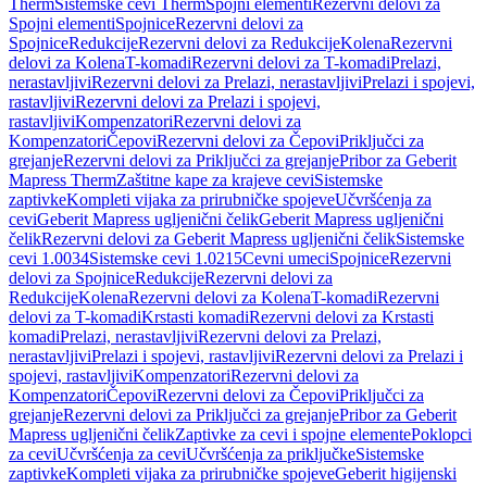
Therm
Sistemske cevi Therm
Spojni elementi
Rezervni delovi za
Spojni elementi
Spojnice
Rezervni delovi za
Spojnice
Redukcije
Rezervni delovi za Redukcije
Kolena
Rezervni
delovi za Kolena
T-komadi
Rezervni delovi za T-komadi
Prelazi,
nerastavljivi
Rezervni delovi za Prelazi, nerastavljivi
Prelazi i spojevi,
rastavljivi
Rezervni delovi za Prelazi i spojevi,
rastavljivi
Kompenzatori
Rezervni delovi za
Kompenzatori
Čepovi
Rezervni delovi za Čepovi
Priključci za
grejanje
Rezervni delovi za Priključci za grejanje
Pribor za Geberit
Mapress Therm
Zaštitne kape za krajeve cevi
Sistemske
zaptivke
Kompleti vijaka za prirubničke spojeve
Učvršćenja za
cevi
Geberit Mapress ugljenični čelik
Geberit Mapress ugljenični
čelik
Rezervni delovi za Geberit Mapress ugljenični čelik
Sistemske
cevi 1.0034
Sistemske cevi 1.0215
Cevni umeci
Spojnice
Rezervni
delovi za Spojnice
Redukcije
Rezervni delovi za
Redukcije
Kolena
Rezervni delovi za Kolena
T-komadi
Rezervni
delovi za T-komadi
Krstasti komadi
Rezervni delovi za Krstasti
komadi
Prelazi, nerastavljivi
Rezervni delovi za Prelazi,
nerastavljivi
Prelazi i spojevi, rastavljivi
Rezervni delovi za Prelazi i
spojevi, rastavljivi
Kompenzatori
Rezervni delovi za
Kompenzatori
Čepovi
Rezervni delovi za Čepovi
Priključci za
grejanje
Rezervni delovi za Priključci za grejanje
Pribor za Geberit
Mapress ugljenični čelik
Zaptivke za cevi i spojne elemente
Poklopci
za cevi
Učvršćenja za cevi
Učvršćenja za priključke
Sistemske
zaptivke
Kompleti vijaka za prirubničke spojeve
Geberit higijenski