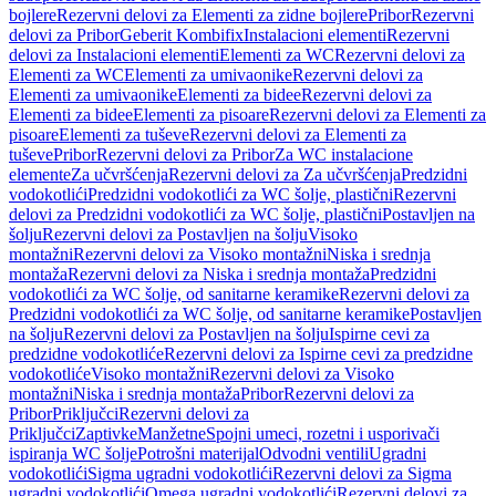
bojlere
Rezervni delovi za Elementi za zidne bojlere
Pribor
Rezervni
delovi za Pribor
Geberit Kombifix
Instalacioni elementi
Rezervni
delovi za Instalacioni elementi
Elementi za WC
Rezervni delovi za
Elementi za WC
Elementi za umivaonike
Rezervni delovi za
Elementi za umivaonike
Elementi za bidee
Rezervni delovi za
Elementi za bidee
Elementi za pisoare
Rezervni delovi za Elementi za
pisoare
Elementi za tuševe
Rezervni delovi za Elementi za
tuševe
Pribor
Rezervni delovi za Pribor
Za WC instalacione
elemente
Za učvršćenja
Rezervni delovi za Za učvršćenja
Predzidni
vodokotlići
Predzidni vodokotlići za WC šolje, plastični
Rezervni
delovi za Predzidni vodokotlići za WC šolje, plastični
Postavljen na
šolju
Rezervni delovi za Postavljen na šolju
Visoko
montažni
Rezervni delovi za Visoko montažni
Niska i srednja
montaža
Rezervni delovi za Niska i srednja montaža
Predzidni
vodokotlići za WC šolje, od sanitarne keramike
Rezervni delovi za
Predzidni vodokotlići za WC šolje, od sanitarne keramike
Postavljen
na šolju
Rezervni delovi za Postavljen na šolju
Ispirne cevi za
predzidne vodokotliće
Rezervni delovi za Ispirne cevi za predzidne
vodokotliće
Visoko montažni
Rezervni delovi za Visoko
montažni
Niska i srednja montaža
Pribor
Rezervni delovi za
Pribor
Priključci
Rezervni delovi za
Priključci
Zaptivke
Manžetne
Spojni umeci, rozetni i usporivači
ispiranja WC šolje
Potrošni materijal
Odvodni ventili
Ugradni
vodokotlići
Sigma ugradni vodokotlići
Rezervni delovi za Sigma
ugradni vodokotlići
Omega ugradni vodokotlići
Rezervni delovi za