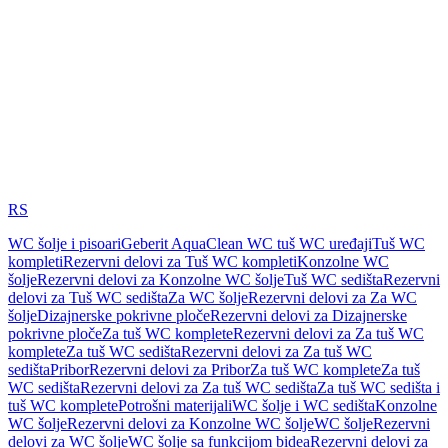
RS
WC šolje i pisoari
Geberit AquaClean WC tuš WC uređaji
Tuš WC
kompleti
Rezervni delovi za Tuš WC kompleti
Konzolne WC
šolje
Rezervni delovi za Konzolne WC šolje
Tuš WC sedišta
Rezervni
delovi za Tuš WC sedišta
Za WC šolje
Rezervni delovi za Za WC
šolje
Dizajnerske pokrivne ploče
Rezervni delovi za Dizajnerske
pokrivne ploče
Za tuš WC komplete
Rezervni delovi za Za tuš WC
komplete
Za tuš WC sedišta
Rezervni delovi za Za tuš WC
sedišta
Pribor
Rezervni delovi za Pribor
Za tuš WC komplete
Za tuš
WC sedišta
Rezervni delovi za Za tuš WC sedišta
Za tuš WC sedišta i
tuš WC komplete
Potrošni materijali
WC šolje i WC sedišta
Konzolne
WC šolje
Rezervni delovi za Konzolne WC šolje
WC šolje
Rezervni
delovi za WC šolje
WC šolje sa funkcijom bidea
Rezervni delovi za