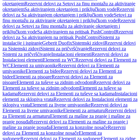
okretanjem
Rezervni delovi za Setovi za finu montažu za aktiviranje
okretanjem
Sa aktiviranjem okretanjem i priključkom vode
Rezervni
delovi za Sa aktiviranjem okretanjem i priključkom vode
Setovi za
finu montažu za aktiviranje okretanjem i priključkom vode
Rezervni
delovi za Setovi za finu montažu za aktiviranje okretanjem i
priključkom vode
Sa aktiviranjem na pritisak PushControl
Rezervni
delovi za Sa aktiviranjem na pritisak PushControl
Sistemi za
instalacije i ispiranje
Geberit Duofix
Sistemski zidovi
Rezervni delovi
za Sistemski zidovi
Sistemi za pričvršćivanje
Rezervni delovi za
Sistemi za pričvršćivanje
Instalacioni elementi
Rezervni delovi za
Instalacioni elementi
Elementi za WC
Rezervni delovi za Elementi za
WC
Elementi za umivaonike
Rezervni delovi za Elementi za
umivaonike
Elementi za bidee
Rezervni delovi za Elementi za
bidee
Elementi za pisoare
Rezervni delovi za Elementi za
pisoare
Elementi za tuševe sa zidnim odvodom
Rezervni delovi za
Elementi za tuševe sa zidnim odvodom
Elementi za tuševe sa
kadama
Rezervni delovi za Elementi za tuševe sa kadama
Instalacioni
elementi za sklopiva vrata
Rezervni delovi za Instalacioni elementi za
sklopiva vrata
Elementi za livene umivaonike
Rezervni delovi za
Elementi za livene umivaonike
Elementi za armaturu
Rezervni delovi
za Elementi za armaturu
Elementi za mašine za pranje i mašine za
pranje posuđa
Rezervni delovi za Elementi za mašine za pranje i
mašine za pranje posuđa
Elementi za konzolne nosače
Rezervni
delovi za Elementi za konzolne nosače
Elementi za
sudopere
Rezervni delovi za Elementi za sudopere
Elementi za zidne