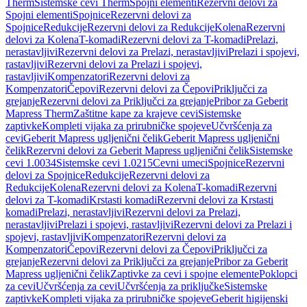
Therm
Sistemske cevi Therm
Spojni elementi
Rezervni delovi za
Spojni elementi
Spojnice
Rezervni delovi za
Spojnice
Redukcije
Rezervni delovi za Redukcije
Kolena
Rezervni
delovi za Kolena
T-komadi
Rezervni delovi za T-komadi
Prelazi,
nerastavljivi
Rezervni delovi za Prelazi, nerastavljivi
Prelazi i spojevi,
rastavljivi
Rezervni delovi za Prelazi i spojevi,
rastavljivi
Kompenzatori
Rezervni delovi za
Kompenzatori
Čepovi
Rezervni delovi za Čepovi
Priključci za
grejanje
Rezervni delovi za Priključci za grejanje
Pribor za Geberit
Mapress Therm
Zaštitne kape za krajeve cevi
Sistemske
zaptivke
Kompleti vijaka za prirubničke spojeve
Učvršćenja za
cevi
Geberit Mapress ugljenični čelik
Geberit Mapress ugljenični
čelik
Rezervni delovi za Geberit Mapress ugljenični čelik
Sistemske
cevi 1.0034
Sistemske cevi 1.0215
Cevni umeci
Spojnice
Rezervni
delovi za Spojnice
Redukcije
Rezervni delovi za
Redukcije
Kolena
Rezervni delovi za Kolena
T-komadi
Rezervni
delovi za T-komadi
Krstasti komadi
Rezervni delovi za Krstasti
komadi
Prelazi, nerastavljivi
Rezervni delovi za Prelazi,
nerastavljivi
Prelazi i spojevi, rastavljivi
Rezervni delovi za Prelazi i
spojevi, rastavljivi
Kompenzatori
Rezervni delovi za
Kompenzatori
Čepovi
Rezervni delovi za Čepovi
Priključci za
grejanje
Rezervni delovi za Priključci za grejanje
Pribor za Geberit
Mapress ugljenični čelik
Zaptivke za cevi i spojne elemente
Poklopci
za cevi
Učvršćenja za cevi
Učvršćenja za priključke
Sistemske
zaptivke
Kompleti vijaka za prirubničke spojeve
Geberit higijenski