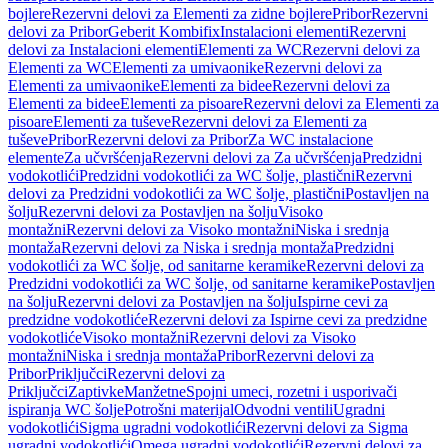
bojlere
Rezervni delovi za Elementi za zidne bojlere
Pribor
Rezervni
delovi za Pribor
Geberit Kombifix
Instalacioni elementi
Rezervni
delovi za Instalacioni elementi
Elementi za WC
Rezervni delovi za
Elementi za WC
Elementi za umivaonike
Rezervni delovi za
Elementi za umivaonike
Elementi za bidee
Rezervni delovi za
Elementi za bidee
Elementi za pisoare
Rezervni delovi za Elementi za
pisoare
Elementi za tuševe
Rezervni delovi za Elementi za
tuševe
Pribor
Rezervni delovi za Pribor
Za WC instalacione
elemente
Za učvršćenja
Rezervni delovi za Za učvršćenja
Predzidni
vodokotlići
Predzidni vodokotlići za WC šolje, plastični
Rezervni
delovi za Predzidni vodokotlići za WC šolje, plastični
Postavljen na
šolju
Rezervni delovi za Postavljen na šolju
Visoko
montažni
Rezervni delovi za Visoko montažni
Niska i srednja
montaža
Rezervni delovi za Niska i srednja montaža
Predzidni
vodokotlići za WC šolje, od sanitarne keramike
Rezervni delovi za
Predzidni vodokotlići za WC šolje, od sanitarne keramike
Postavljen
na šolju
Rezervni delovi za Postavljen na šolju
Ispirne cevi za
predzidne vodokotliće
Rezervni delovi za Ispirne cevi za predzidne
vodokotliće
Visoko montažni
Rezervni delovi za Visoko
montažni
Niska i srednja montaža
Pribor
Rezervni delovi za
Pribor
Priključci
Rezervni delovi za
Priključci
Zaptivke
Manžetne
Spojni umeci, rozetni i usporivači
ispiranja WC šolje
Potrošni materijal
Odvodni ventili
Ugradni
vodokotlići
Sigma ugradni vodokotlići
Rezervni delovi za Sigma
ugradni vodokotlići
Omega ugradni vodokotlići
Rezervni delovi za