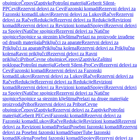
obujmice
Čepovi
Zaptivke
Potrošni materijal
Geberit Silent-
PP
Cevi
Rezervni delovi za Cevi
Fazonski komadi
Rezervni delovi za
Fazonski komadi
Lukovi
Rezervni delovi za Lukovi
Račve
Rezervni
delovi za Račve
Redukcije
Rezervni delovi za Redukcije
Revizioni
komadi
Rezervni delovi za Revizioni komadi
Spojevi
Rezervni delovi
za Spojevi
Natične spojnice
Rezervni delovi za Natične
spojnice
Spojnice sa steznim klještima
Prelazi na proizvode izrađene
od drugih materijala
Priključci za aparate
Rezervni delovi za
Priključci za aparate
Priključna kolena
Rezervni delovi za Priključna
kolena
Ravni priključci
Rezervni delovi za Ravni
priključci
Pribor
Cevne obujmice
Čepovi
Zaptivke
Zaštitni
poklopac
Potrošni materijal
Geberit Silent-Pro
Cevi
Rezervni delovi za
Cevi
Fazonski komadi
Rezervni delovi za Fazonski
komadi
Lukovi
Rezervni delovi za Lukovi
Račve
Rezervni delovi za
Račve
Redukcije
Rezervni delovi za Redukcije
Revizioni
komadi
Rezervni delovi za Revizioni komadi
Spojevi
Rezervni delovi
za Spojevi
Natične spojnice
Rezervni delovi za Natične
spojnice
Spojnice sa steznim klještima
Prelazi na druge materijale
proizvoda
Pribor
Rezervni delovi za Pribor
Cevne
obujmice
Čepovi
Zaptivke
Rezervni delovi za Zaptivke
Potrošni
materijal
Geberit PE
Cevi
Fazonski komadi
Rezervni delovi za
Fazonski komadi
Lukovi
Račve
Redukcije
Revizioni komadi
Rezervni
delovi za Revizioni komadi
Prelazi
Posebni fazonski komadi
Rezervni
delovi za Posebni fazonski komadi
SuperTube fazonski
komadi
Kolena
Posebni fazonski komadi
Spojevi
Rezervni delovi za