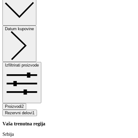
Datum kupovine
Izfiltrirati proizvode
Proizvodi
2
Rezervni delovi
1
Vaša trenutna regija
Srbija