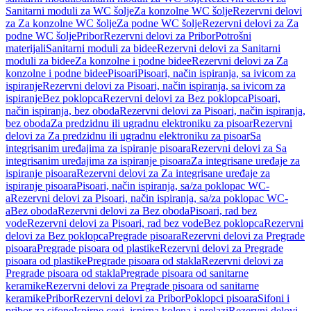
Sanitarni moduli za WC šolje
Za konzolne WC šolje
Rezervni delovi
za Za konzolne WC šolje
Za podne WC šolje
Rezervni delovi za Za
podne WC šolje
Pribor
Rezervni delovi za Pribor
Potrošni
materijali
Sanitarni moduli za bidee
Rezervni delovi za Sanitarni
moduli za bidee
Za konzolne i podne bidee
Rezervni delovi za Za
konzolne i podne bidee
Pisoari
Pisoari, način ispiranja, sa ivicom za
ispiranje
Rezervni delovi za Pisoari, način ispiranja, sa ivicom za
ispiranje
Bez poklopca
Rezervni delovi za Bez poklopca
Pisoari,
način ispiranja, bez oboda
Rezervni delovi za Pisoari, način ispiranja,
bez oboda
Za predzidnu ili ugradnu elektroniku za pisoar
Rezervni
delovi za Za predzidnu ili ugradnu elektroniku za pisoar
Sa
integrisanim uređajima za ispiranje pisoara
Rezervni delovi za Sa
integrisanim uređajima za ispiranje pisoara
Za integrisane uređaje za
ispiranje pisoara
Rezervni delovi za Za integrisane uređaje za
ispiranje pisoara
Pisoari, način ispiranja, sa/za poklopac WC-
a
Rezervni delovi za Pisoari, način ispiranja, sa/za poklopac WC-
a
Bez oboda
Rezervni delovi za Bez oboda
Pisoari, rad bez
vode
Rezervni delovi za Pisoari, rad bez vode
Bez poklopca
Rezervni
delovi za Bez poklopca
Pregrade pisoara
Rezervni delovi za Pregrade
pisoara
Pregrade pisoara od plastike
Rezervni delovi za Pregrade
pisoara od plastike
Pregrade pisoara od stakla
Rezervni delovi za
Pregrade pisoara od stakla
Pregrade pisoara od sanitarne
keramike
Rezervni delovi za Pregrade pisoara od sanitarne
keramike
Pribor
Rezervni delovi za Pribor
Poklopci pisoara
Sifoni i
pribor za sifone
Ispirne cevi, ispirna kolena i prelazi
Rezervni delovi