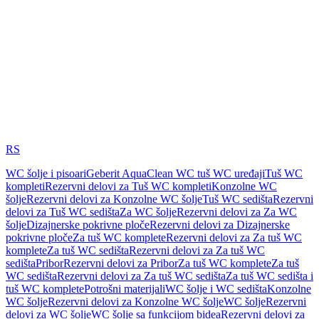
RS
WC šolje i pisoari
Geberit AquaClean WC tuš WC uređaji
Tuš WC
kompleti
Rezervni delovi za Tuš WC kompleti
Konzolne WC
šolje
Rezervni delovi za Konzolne WC šolje
Tuš WC sedišta
Rezervni
delovi za Tuš WC sedišta
Za WC šolje
Rezervni delovi za Za WC
šolje
Dizajnerske pokrivne ploče
Rezervni delovi za Dizajnerske
pokrivne ploče
Za tuš WC komplete
Rezervni delovi za Za tuš WC
komplete
Za tuš WC sedišta
Rezervni delovi za Za tuš WC
sedišta
Pribor
Rezervni delovi za Pribor
Za tuš WC komplete
Za tuš
WC sedišta
Rezervni delovi za Za tuš WC sedišta
Za tuš WC sedišta i
tuš WC komplete
Potrošni materijali
WC šolje i WC sedišta
Konzolne
WC šolje
Rezervni delovi za Konzolne WC šolje
WC šolje
Rezervni
delovi za WC šolje
WC šolje sa funkcijom bidea
Rezervni delovi za