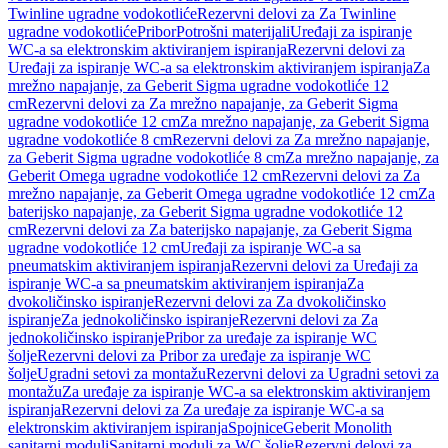
Twinline ugradne vodokotliće
Rezervni delovi za Za Twinline
ugradne vodokotliće
Pribor
Potrošni materijali
Uređaji za ispiranje
WC-a sa elektronskim aktiviranjem ispiranja
Rezervni delovi za
Uređaji za ispiranje WC-a sa elektronskim aktiviranjem ispiranja
Za
mrežno napajanje, za Geberit Sigma ugradne vodokotliće 12
cm
Rezervni delovi za Za mrežno napajanje, za Geberit Sigma
ugradne vodokotliće 12 cm
Za mrežno napajanje, za Geberit Sigma
ugradne vodokotliće 8 cm
Rezervni delovi za Za mrežno napajanje,
za Geberit Sigma ugradne vodokotliće 8 cm
Za mrežno napajanje, za
Geberit Omega ugradne vodokotliće 12 cm
Rezervni delovi za Za
mrežno napajanje, za Geberit Omega ugradne vodokotliće 12 cm
Za
baterijsko napajanje, za Geberit Sigma ugradne vodokotliće 12
cm
Rezervni delovi za Za baterijsko napajanje, za Geberit Sigma
ugradne vodokotliće 12 cm
Uređaji za ispiranje WC-a sa
pneumatskim aktiviranjem ispiranja
Rezervni delovi za Uređaji za
ispiranje WC-a sa pneumatskim aktiviranjem ispiranja
Za
dvokoličinsko ispiranje
Rezervni delovi za Za dvokoličinsko
ispiranje
Za jednokoličinsko ispiranje
Rezervni delovi za Za
jednokoličinsko ispiranje
Pribor za uređaje za ispiranje WC
šolje
Rezervni delovi za Pribor za uređaje za ispiranje WC
šolje
Ugradni setovi za montažu
Rezervni delovi za Ugradni setovi za
montažu
Za uređaje za ispiranje WC-a sa elektronskim aktiviranjem
ispiranja
Rezervni delovi za Za uređaje za ispiranje WC-a sa
elektronskim aktiviranjem ispiranja
Spojnice
Geberit Monolith
sanitarni moduli
Sanitarni moduli za WC šolje
Rezervni delovi za