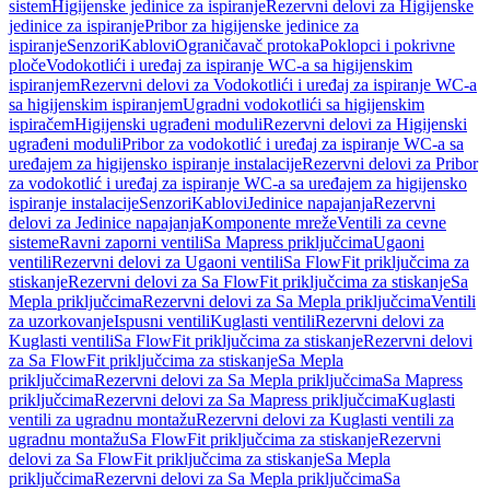
sistem
Higijenske jedinice za ispiranje
Rezervni delovi za Higijenske
jedinice za ispiranje
Pribor za higijenske jedinice za
ispiranje
Senzori
Kablovi
Ograničavač protoka
Poklopci i pokrivne
ploče
Vodokotlići i uređaj za ispiranje WC-a sa higijenskim
ispiranjem
Rezervni delovi za Vodokotlići i uređaj za ispiranje WC-a
sa higijenskim ispiranjem
Ugradni vodokotlići sa higijenskim
ispiračem
Higijenski ugrađeni moduli
Rezervni delovi za Higijenski
ugrađeni moduli
Pribor za vodokotlić i uređaj za ispiranje WC-a sa
uređajem za higijensko ispiranje instalacije
Rezervni delovi za Pribor
za vodokotlić i uređaj za ispiranje WC-a sa uređajem za higijensko
ispiranje instalacije
Senzori
Kablovi
Jedinice napajanja
Rezervni
delovi za Jedinice napajanja
Komponente mreže
Ventili za cevne
sisteme
Ravni zaporni ventili
Sa Mapress priključcima
Ugaoni
ventili
Rezervni delovi za Ugaoni ventili
Sa FlowFit priključcima za
stiskanje
Rezervni delovi za Sa FlowFit priključcima za stiskanje
Sa
Mepla priključcima
Rezervni delovi za Sa Mepla priključcima
Ventili
za uzorkovanje
Ispusni ventili
Kuglasti ventili
Rezervni delovi za
Kuglasti ventili
Sa FlowFit priključcima za stiskanje
Rezervni delovi
za Sa FlowFit priključcima za stiskanje
Sa Mepla
priključcima
Rezervni delovi za Sa Mepla priključcima
Sa Mapress
priključcima
Rezervni delovi za Sa Mapress priključcima
Kuglasti
ventili za ugradnu montažu
Rezervni delovi za Kuglasti ventili za
ugradnu montažu
Sa FlowFit priključcima za stiskanje
Rezervni
delovi za Sa FlowFit priključcima za stiskanje
Sa Mepla
priključcima
Rezervni delovi za Sa Mepla priključcima
Sa