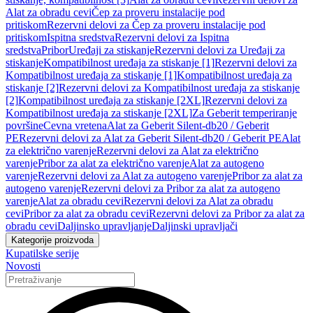
Alat za obradu cevi
Čep za proveru instalacije pod
pritiskom
Rezervni delovi za Čep za proveru instalacije pod
pritiskom
Ispitna sredstva
Rezervni delovi za Ispitna
sredstva
Pribor
Uređaji za stiskanje
Rezervni delovi za Uređaji za
stiskanje
Kompatibilnost uređaja za stiskanje [1]
Rezervni delovi za
Kompatibilnost uređaja za stiskanje [1]
Kompatibilnost uređaja za
stiskanje [2]
Rezervni delovi za Kompatibilnost uređaja za stiskanje
[2]
Kompatibilnost uređaja za stiskanje [2XL]
Rezervni delovi za
Kompatibilnost uređaja za stiskanje [2XL]
Za Geberit temperiranje
površine
Cevna vretena
Alat za Geberit Silent-db20 / Geberit
PE
Rezervni delovi za Alat za Geberit Silent-db20 / Geberit PE
Alat
za električno varenje
Rezervni delovi za Alat za električno
varenje
Pribor za alat za električno varenje
Alat za autogeno
varenje
Rezervni delovi za Alat za autogeno varenje
Pribor za alat za
autogeno varenje
Rezervni delovi za Pribor za alat za autogeno
varenje
Alat za obradu cevi
Rezervni delovi za Alat za obradu
cevi
Pribor za alat za obradu cevi
Rezervni delovi za Pribor za alat za
obradu cevi
Daljinsko upravljanje
Daljinski upravljači
Kategorije proizvoda
Kupatilske serije
Novosti