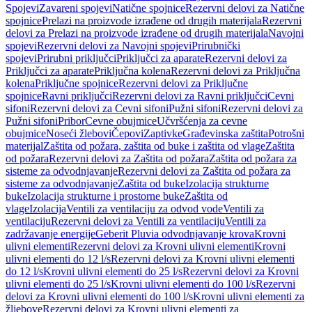
Spojevi
Zavareni spojevi
Natične spojnice
Rezervni delovi za Natične
spojnice
Prelazi na proizvode izrađene od drugih materijala
Rezervni
delovi za Prelazi na proizvode izrađene od drugih materijala
Navojni
spojevi
Rezervni delovi za Navojni spojevi
Prirubnički
spojevi
Prirubni priključci
Priključci za aparate
Rezervni delovi za
Priključci za aparate
Priključna kolena
Rezervni delovi za Priključna
kolena
Priključne spojnice
Rezervni delovi za Priključne
spojnice
Ravni priključci
Rezervni delovi za Ravni priključci
Cevni
sifoni
Rezervni delovi za Cevni sifoni
Pužni sifoni
Rezervni delovi za
Pužni sifoni
Pribor
Cevne obujmice
Učvršćenja za cevne
obujmice
Noseći žlebovi
Čepovi
Zaptivke
Građevinska zaštita
Potrošni
materijal
Zaštita od požara, zaštita od buke i zaštita od vlage
Zaštita
od požara
Rezervni delovi za Zaštita od požara
Zaštita od požara za
sisteme za odvodnjavanje
Rezervni delovi za Zaštita od požara za
sisteme za odvodnjavanje
Zaštita od buke
Izolacija strukturne
buke
Izolacija strukturne i prostorne buke
Zaštita od
vlage
Izolacija
Ventili za ventilaciju za odvod vode
Ventili za
ventilaciju
Rezervni delovi za Ventili za ventilaciju
Ventili za
zadržavanje energije
Geberit Pluvia odvodnjavanje krova
Krovni
ulivni elementi
Rezervni delovi za Krovni ulivni elementi
Krovni
ulivni elementi do 12 l/s
Rezervni delovi za Krovni ulivni elementi
do 12 l/s
Krovni ulivni elementi do 25 l/s
Rezervni delovi za Krovni
ulivni elementi do 25 l/s
Krovni ulivni elementi do 100 l/s
Rezervni
delovi za Krovni ulivni elementi do 100 l/s
Krovni ulivni elementi za
žljebove
Rezervni delovi za Krovni ulivni elementi za