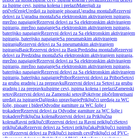
za Ispirne cevi, ispirna kolena i prelazi
Materijali za
pričvršćenje
Uređaji za ispiranje pisoara
Ugradna montaža
Rezervni
delovi za Ugradna montaža
Sa elektronskim aktiviranjem ispiranja,
mrežno napajanje
Rezervni delovi za Sa elektronskim aktiviranjem
ispiranja, mrežno napajanje
Sa elektronskim aktiviranjem ispiranja,
baterijsko napajanje
Rezervni delovi za Sa elektronskim aktiviranjem
ispiranja, baterijsko napajanje
Sa pneumatskim aktiviranjem
ispiranja
Rezervni delovi za Sa pneumatskim aktiviranjem
ispiranja
Basic
Rezervni delovi za Basic
Predzidna montaža
Rezervni
delovi za Predzidna montaža
Sa elektronskim aktiviranjem ispiranja,
mrežno napajanje
Rezervni delovi za Sa elektronskim aktiviranjem
ispiranja, mrežno napajanje
Sa elektronskim aktiviranjem ispiranja,
baterijsko napajanje
Rezervni delovi za Sa elektronskim aktiviranjem
ispiranja, baterijsko napajanje
Pribor
Rezervni delovi za Pribor
Setovi
za grubu gradnju i za prepravku
Rezervni delovi za Setovi za grubu
gradnju i za prepravku
Ispirne cevi, ispirna kolena i prelazi
Zamenski
setovi
Rezervni delovi za Zamenski setovi
Pokrivne ploče
Integrisani
uređaji za ispiranje
Daljinsko upravljanje
Priključci uređaja za WC
šolje, pisoare i bidee
Odvodne garniture za WC šolje i
trokadere
Rezervni delovi za Odvodne garniture za WC šolje i
trokadere
Priključna kolena
Rezervni delovi za Priključna
kolena
Ravni priključci
Rezervni delovi za Ravni priključci
Setovi
priključaka
Rezervni delovi za Setovi priključaka
Priključci ispirnih
cevi
Rezervni delovi za Priključci ispirnih cevi
Priključci od PVC-