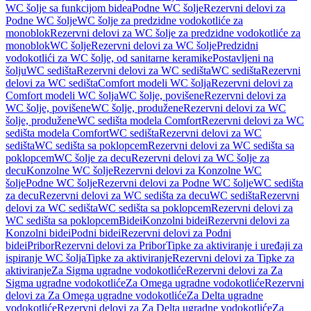
WC šolje sa funkcijom bidea
Podne WC šolje
Rezervni delovi za
Podne WC šolje
WC šolje za predzidne vodokotliće za
monoblok
Rezervni delovi za WC šolje za predzidne vodokotliće za
monoblok
WC šolje
Rezervni delovi za WC šolje
Predzidni
vodokotlići za WC šolje, od sanitarne keramike
Postavljeni na
šolju
WC sedišta
Rezervni delovi za WC sedišta
WC sedišta
Rezervni
delovi za WC sedišta
Comfort modeli WC šolja
Rezervni delovi za
Comfort modeli WC šolja
WC šolje, povišene
Rezervni delovi za
WC šolje, povišene
WC šolje, produžene
Rezervni delovi za WC
šolje, produžene
WC sedišta modela Comfort
Rezervni delovi za WC
sedišta modela Comfort
WC sedišta
Rezervni delovi za WC
sedišta
WC sedišta sa poklopcem
Rezervni delovi za WC sedišta sa
poklopcem
WC šolje za decu
Rezervni delovi za WC šolje za
decu
Konzolne WC šolje
Rezervni delovi za Konzolne WC
šolje
Podne WC šolje
Rezervni delovi za Podne WC šolje
WC sedišta
za decu
Rezervni delovi za WC sedišta za decu
WC sedišta
Rezervni
delovi za WC sedišta
WC sedišta sa poklopcem
Rezervni delovi za
WC sedišta sa poklopcem
Bidei
Konzolni bidei
Rezervni delovi za
Konzolni bidei
Podni bidei
Rezervni delovi za Podni
bidei
Pribor
Rezervni delovi za Pribor
Tipke za aktiviranje i uređaji za
ispiranje WC šolja
Tipke za aktiviranje
Rezervni delovi za Tipke za
aktiviranje
Za Sigma ugradne vodokotliće
Rezervni delovi za Za
Sigma ugradne vodokotliće
Za Omega ugradne vodokotliće
Rezervni
delovi za Za Omega ugradne vodokotliće
Za Delta ugradne
vodokotliće
Rezervni delovi za Za Delta ugradne vodokotliće
Za