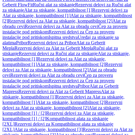
Geberit FlowFit
Ručni alat za stiskanje
Rezervni delovi za Ručni alat
za stiskanje
Alat za stiskanje, kompatibilnost [1]
Rezervni delovi za
Alat za stiskanje, kompatibilnost [1]
Alat za stiskanje, kompatibilnost
[2]
Rezervni delovi za Alat za stiskanje, kompatibilnost [2]
Alat za
obradu cevi
Rezervni delovi za Alat za obradu cevi
Čep za proveru
instalacije pod pritiskom
Rezervni delovi za Čep za proveru
instalacije pod pritiskom
Ispitna sredstva
Uređaj za stiskanje sa
alatima
Pribor
Rezervni delovi za Pribor
Alat za Geberit
Mepla
Rezervni delovi za Alat za Geberit Mepla
Ručni alat za
stiskanje
Rezervni delovi za Ručni alat za stiskanje
Alat za stiskanje,
kompatibilnost [1]
Rezervni delovi za Alat za stiskanje,
kompatibilnost [1]
Alat za stiskanje, kompatibilnost [2]
Rezervni
delovi za Alat za stiskanje, kompatibilnost [2]
Alat za obradu
cevi
Rezervni delovi za Alat za obradu cevi
Čep za proveru
instalacije pod pritiskom
Rezervni delovi za Čep za proveru
instalacije pod pritiskom
Ispitna sredstva
Pribor
Alat za Geberit
Mapress
Rezervni delovi za Alat za Geberit Mapress
Alat za
stiskanje, kompatibilnost [1]
Rezervni delovi za Alat za stiskanje,
kompatibilnost [1]
Alat za stiskanje, kompatibilnost [2]
Rezervni
delovi za Alat za stiskanje, kompatibilnost [2]
Alat za stiskanje,
kompatibilnost [1] / [2]
Rezervni delovi za Alat za stiskanje,
kompatibilnost [1] / [2]
Kompatibilnost alata za stiskanje
[2XL]
Rezervni delovi za Kompatibilnost alata za stiskanje
[2XL]
Alat za stiskanje, kompatibilnost [3]
Rezervni delovi za Alat za
stiskanje, kompatibilnost [3]
Alat za obradu cevi
Rezervni delovi za