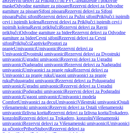
a
Rezervni delovi za Priključci od PVC-a
Manžetne i pokrivne
maske
Odvodne garniture za pisoare
Rezervni delovi za Odvodne
garniture za pisoare
Sifoni pisoara
Rezervni delovi za Sifoni
pisoara
Pužni sifoni
Rezervni delovi za Pužni sifoni
Priključci ispirnih
cevi i ispirnih kolena
Rezervni delovi za Priključci ispirnih cevi i
ispirnih kolena
Ravni priključci
Rezervni delovi za Ravni
priključci
Odvodne garniture za bidee
Rezervni delovi za Odvodne
garniture za bidee
Cevni sifoni
Rezervni delovi za Cevni
sifoni
Priključci
Zaptivke
Prostori za
pranje
Umivaonici
Umivaonici
Rezervni delovi za
Umivaonici
Dvostruki umivaonici
Rezervni delovi za Dvostruki
umivaonici
Ugradni umivaonici
Rezervni delovi za Ugradni
umivaonici
Nadgradni umivaonici
Rezervni delovi za Nadgradni
umivaonici
Umivaonici za pranje ruku
Rezervni delovi za
Umivaonici za pranje ruku
Ugaoni umivaonici za pranje
ruku
Poluugradni umivaonici
Rezervni delovi za Poluugradni
umivaonici
Ugradni umivaonici
Rezervni delovi za Ugradni
umivaonici
Podgradni umivaonici
Rezervni delovi za Podgradni
umivaonici
Ugaoni umivaonici
Umivaonici modela
Comfort
Umivaonici za decu
Umivaonici
Višestruki umivaonici
Ostali
višenamenski umivaonici
Rezervni delovi za Ostali višenamenski
umivaonici
Izlivna korita
Rezervni delovi za Izlivna korita
Trokadero,
konzolni
Rezervni delovi za Trokadero, konzolni
Višenamenski
umivaonici
Rezervni delovi za Višenamenski umivaonici
Umivaonici
za učionice
Pribor
Stubovi
Rezervni delovi za