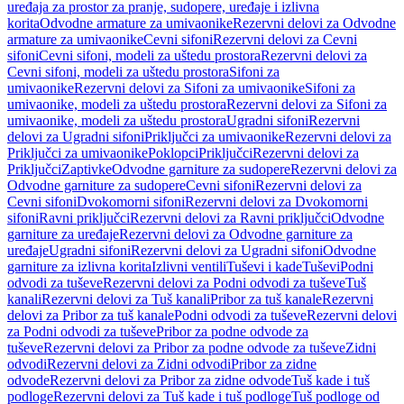
uređaja za prostor za pranje, sudopere, uređaje i izlivna
korita
Odvodne armature za umivaonike
Rezervni delovi za Odvodne
armature za umivaonike
Cevni sifoni
Rezervni delovi za Cevni
sifoni
Cevni sifoni, modeli za uštedu prostora
Rezervni delovi za
Cevni sifoni, modeli za uštedu prostora
Sifoni za
umivaonike
Rezervni delovi za Sifoni za umivaonike
Sifoni za
umivaonike, modeli za uštedu prostora
Rezervni delovi za Sifoni za
umivaonike, modeli za uštedu prostora
Ugradni sifoni
Rezervni
delovi za Ugradni sifoni
Priključci za umivaonike
Rezervni delovi za
Priključci za umivaonike
Poklopci
Priključci
Rezervni delovi za
Priključci
Zaptivke
Odvodne garniture za sudopere
Rezervni delovi za
Odvodne garniture za sudopere
Cevni sifoni
Rezervni delovi za
Cevni sifoni
Dvokomorni sifoni
Rezervni delovi za Dvokomorni
sifoni
Ravni priključci
Rezervni delovi za Ravni priključci
Odvodne
garniture za uređaje
Rezervni delovi za Odvodne garniture za
uređaje
Ugradni sifoni
Rezervni delovi za Ugradni sifoni
Odvodne
garniture za izlivna korita
Izlivni ventili
Tuševi i kade
Tuševi
Podni
odvodi za tuševe
Rezervni delovi za Podni odvodi za tuševe
Tuš
kanali
Rezervni delovi za Tuš kanali
Pribor za tuš kanale
Rezervni
delovi za Pribor za tuš kanale
Podni odvodi za tuševe
Rezervni delovi
za Podni odvodi za tuševe
Pribor za podne odvode za
tuševe
Rezervni delovi za Pribor za podne odvode za tuševe
Zidni
odvodi
Rezervni delovi za Zidni odvodi
Pribor za zidne
odvode
Rezervni delovi za Pribor za zidne odvode
Tuš kade i tuš
podloge
Rezervni delovi za Tuš kade i tuš podloge
Tuš podloge od