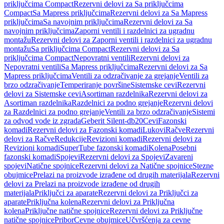
priključcima Compact
Rezervni delovi za Sa priključcima
Compact
Sa Mapress priključcima
Rezervni delovi za Sa Mapress
priključcima
Sa navojnim priključcima
Rezervni delovi za Sa
navojnim priključcima
Zaporni ventili i razdelnici za ugradnu
montažu
Rezervni delovi za Zaporni ventili i razdelnici za ugradnu
montažu
Sa priključcima Compact
Rezervni delovi za Sa
priključcima Compact
Nepovratni ventili
Rezervni delovi za
Nepovratni ventili
Sa Mapress priključcima
Rezervni delovi za Sa
Mapress priključcima
Ventili za odzračivanje za grejanje
Ventili za
brzo odzračivanje
Temperiranje površine
Sistemske cevi
Rezervni
delovi za Sistemske cevi
Asortiman razdelnika
Rezervni delovi za
Asortiman razdelnika
Razdelnici za podno grejanje
Rezervni delovi
za Razdelnici za podno grejanje
Ventili za brzo odzračivanje
Sistemi
za odvod vode iz zgrada
Geberit Silent-db20
Cevi
Fazonski
komadi
Rezervni delovi za Fazonski komadi
Lukovi
Račve
Rezervni
delovi za Račve
Redukcije
Revizioni komadi
Rezervni delovi za
Revizioni komadi
SuperTube fazonski komadi
Kolena
Posebni
fazonski komadi
Spojevi
Rezervni delovi za Spojevi
Zavareni
spojevi
Natične spojnice
Rezervni delovi za Natične spojnice
Stezne
obujmice
Prelazi na proizvode izrađene od drugih materijala
Rezervni
delovi za Prelazi na proizvode izrađene od drugih
materijala
Priključci za aparate
Rezervni delovi za Priključci za
aparate
Priključna kolena
Rezervni delovi za Priključna
kolena
Priključne natične spojnice
Rezervni delovi za Priključne
natične spojnice
Pribor
Cevne obujmice
Učvršćenja za cevne