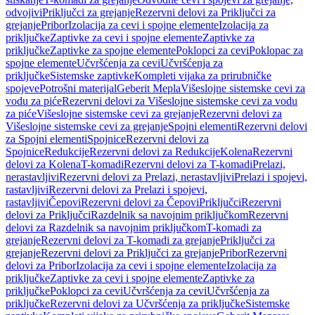
odvojivi
Priključci za grejanje
Rezervni delovi za Priključci za
grejanje
Pribor
Izolacija za cevi i spojne elemente
Izolacija za
priključke
Zaptivke za cevi i spojne elemente
Zaptivke za
priključke
Zaptivke za spojne elemente
Poklopci za cevi
Poklopac za
spojne elemente
Učvršćenja za cevi
Učvršćenja za
priključke
Sistemske zaptivke
Kompleti vijaka za prirubničke
spojeve
Potrošni materijal
Geberit Mepla
Višeslojne sistemske cevi za
vodu za piće
Rezervni delovi za Višeslojne sistemske cevi za vodu
za piće
Višeslojne sistemske cevi za grejanje
Rezervni delovi za
Višeslojne sistemske cevi za grejanje
Spojni elementi
Rezervni delovi
za Spojni elementi
Spojnice
Rezervni delovi za
Spojnice
Redukcije
Rezervni delovi za Redukcije
Kolena
Rezervni
delovi za Kolena
T-komadi
Rezervni delovi za T-komadi
Prelazi,
nerastavljivi
Rezervni delovi za Prelazi, nerastavljivi
Prelazi i spojevi,
rastavljivi
Rezervni delovi za Prelazi i spojevi,
rastavljivi
Čepovi
Rezervni delovi za Čepovi
Priključci
Rezervni
delovi za Priključci
Razdelnik sa navojnim priključkom
Rezervni
delovi za Razdelnik sa navojnim priključkom
T-komadi za
grejanje
Rezervni delovi za T-komadi za grejanje
Priključci za
grejanje
Rezervni delovi za Priključci za grejanje
Pribor
Rezervni
delovi za Pribor
Izolacija za cevi i spojne elemente
Izolacija za
priključke
Zaptivke za cevi i spojne elemente
Zaptivke za
priključke
Poklopci za cevi
Učvršćenja za cevi
Učvršćenja za
priključke
Rezervni delovi za Učvršćenja za priključke
Sistemske