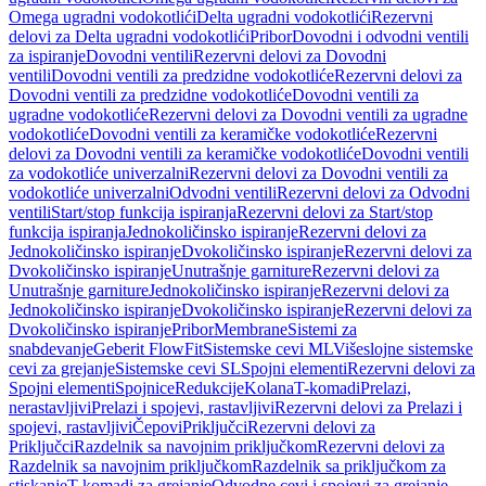
Omega ugradni vodokotlići
Delta ugradni vodokotlići
Rezervni
delovi za Delta ugradni vodokotlići
Pribor
Dovodni i odvodni ventili
za ispiranje
Dovodni ventili
Rezervni delovi za Dovodni
ventili
Dovodni ventili za predzidne vodokotliće
Rezervni delovi za
Dovodni ventili za predzidne vodokotliće
Dovodni ventili za
ugradne vodokotliće
Rezervni delovi za Dovodni ventili za ugradne
vodokotliće
Dovodni ventili za keramičke vodokotliće
Rezervni
delovi za Dovodni ventili za keramičke vodokotliće
Dovodni ventili
za vodokotliće univerzalni
Rezervni delovi za Dovodni ventili za
vodokotliće univerzalni
Odvodni ventili
Rezervni delovi za Odvodni
ventili
Start/stop funkcija ispiranja
Rezervni delovi za Start/stop
funkcija ispiranja
Jednokoličinsko ispiranje
Rezervni delovi za
Jednokoličinsko ispiranje
Dvokoličinsko ispiranje
Rezervni delovi za
Dvokoličinsko ispiranje
Unutrašnje garniture
Rezervni delovi za
Unutrašnje garniture
Jednokoličinsko ispiranje
Rezervni delovi za
Jednokoličinsko ispiranje
Dvokoličinsko ispiranje
Rezervni delovi za
Dvokoličinsko ispiranje
Pribor
Membrane
Sistemi za
snabdevanje
Geberit FlowFit
Sistemske cevi ML
Višeslojne sistemske
cevi za grejanje
Sistemske cevi SL
Spojni elementi
Rezervni delovi za
Spojni elementi
Spojnice
Redukcije
Kolana
T-komadi
Prelazi,
nerastavljivi
Prelazi i spojevi, rastavljivi
Rezervni delovi za Prelazi i
spojevi, rastavljivi
Čepovi
Priključci
Rezervni delovi za
Priključci
Razdelnik sa navojnim priključkom
Rezervni delovi za
Razdelnik sa navojnim priključkom
Razdelnik sa priključkom za
stiskanje
T-komadi za grejanje
Odvodne cevi i spojevi za grejanje,