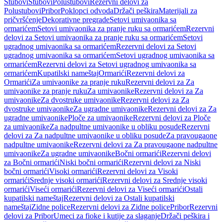
Stubovi
Stubovi
Polustubovi
Rezervni delovi za
Polustubovi
Pribor
Poklopci odvoda
Držači peškira
Materijali za
pričvršćenje
Dekorativne pregrade
Setovi umivaonika sa
ormarićem
Setovi umivaonika za pranje ruku sa ormarićem
Rezervni
delovi za Setovi umivaonika za pranje ruku sa ormarićem
Setovi
ugradnog umivaonika sa ormarićem
Rezervni delovi za Setovi
ugradnog umivaonika sa ormarićem
Setovi ugradnog umivaonika sa
ormarićem
Rezervni delovi za Setovi ugradnog umivaonika sa
ormarićem
Kupatilski nameštaj
Ormarići
Rezervni delovi za
Ormarići
Za umivaonike za pranje ruku
Rezervni delovi za Za
umivaonike za pranje ruku
Za umivaonike
Rezervni delovi za Za
umivaonike
Za dvostruke umivaonike
Rezervni delovi za Za
dvostruke umivaonike
Za ugradne umivaonike
Rezervni delovi za Za
ugradne umivaonike
Ploče za umivaonike
Rezervni delovi za Ploče
za umivaonike
Za nadpultne umivaonike u obliku posude
Rezervni
delovi za Za nadpultne umivaonike u obliku posude
Za pravougaone
nadpultne umivaonike
Rezervni delovi za Za pravougaone nadpultne
umivaonike
Za ugradne umivaonike
Bočni ormarići
Rezervni delovi
za Bočni ormarići
Niski bočni ormarići
Rezervni delovi za Niski
bočni ormarići
Visoki ormarići
Rezervni delovi za Visoki
ormarići
Srednje visoki ormarići
Rezervni delovi za Srednje visoki
ormarići
Viseći ormarići
Rezervni delovi za Viseći ormarići
Ostali
kupatilski nameštaj
Rezervni delovi za Ostali kupatilski
nameštaj
Zidne police
Rezervni delovi za Zidne police
Pribor
Rezervni
delovi za Pribor
Umeci za fioke i kutije za slaganje
Držači peškira i