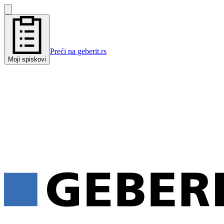
Preći na geberit.rs
Moji spiskovi