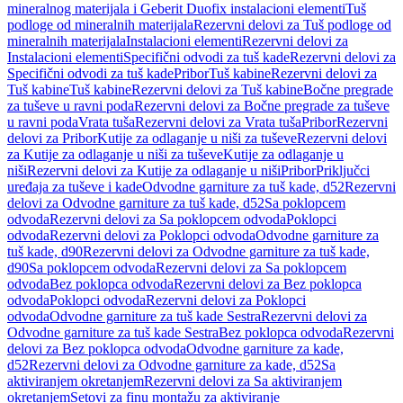
mineralnog materijala i Geberit Duofix instalacioni elementi
Tuš
podloge od mineralnih materijala
Rezervni delovi za Tuš podloge od
mineralnih materijala
Instalacioni elementi
Rezervni delovi za
Instalacioni elementi
Specifični odvodi za tuš kade
Rezervni delovi za
Specifični odvodi za tuš kade
Pribor
Tuš kabine
Rezervni delovi za
Tuš kabine
Tuš kabine
Rezervni delovi za Tuš kabine
Bočne pregrade
za tuševe u ravni poda
Rezervni delovi za Bočne pregrade za tuševe
u ravni poda
Vrata tuša
Rezervni delovi za Vrata tuša
Pribor
Rezervni
delovi za Pribor
Kutije za odlaganje u niši za tuševe
Rezervni delovi
za Kutije za odlaganje u niši za tuševe
Kutije za odlaganje u
niši
Rezervni delovi za Kutije za odlaganje u niši
Pribor
Priključci
uređaja za tuševe i kade
Odvodne garniture za tuš kade, d52
Rezervni
delovi za Odvodne garniture za tuš kade, d52
Sa poklopcem
odvoda
Rezervni delovi za Sa poklopcem odvoda
Poklopci
odvoda
Rezervni delovi za Poklopci odvoda
Odvodne garniture za
tuš kade, d90
Rezervni delovi za Odvodne garniture za tuš kade,
d90
Sa poklopcem odvoda
Rezervni delovi za Sa poklopcem
odvoda
Bez poklopca odvoda
Rezervni delovi za Bez poklopca
odvoda
Poklopci odvoda
Rezervni delovi za Poklopci
odvoda
Odvodne garniture za tuš kade Sestra
Rezervni delovi za
Odvodne garniture za tuš kade Sestra
Bez poklopca odvoda
Rezervni
delovi za Bez poklopca odvoda
Odvodne garniture za kade,
d52
Rezervni delovi za Odvodne garniture za kade, d52
Sa
aktiviranjem okretanjem
Rezervni delovi za Sa aktiviranjem
okretanjem
Setovi za finu montažu za aktiviranje