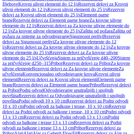
žljebove
Krovni ulivni elementi do 12 l/s
Rezervni delovi za Krovni
ulivni elementi do 12 l/s
Krovni ulivni elementi do 25 l/s
Rezervni
delovi za Krovni ulivni elementi do 25 l/s
Elementi parne
brane
Rezervni delovi za Elementi parne brane
Za krovne ulivne
elemente do 12 l/s
Rezervni delovi za Za krovne ulivne elemente do
12 l/s
Za krovne ulivne elemente do 25 l/s
Zaštita od požara
Zaštita od
požara za sisteme za odvodnjavanje
Sigurnosni prelivi
Rezervni
delovi za Sigurnosni prelivi
Za krovne ulivne elemente do 12
l/s
Rezervni delovi za Za krovne ulivne elemente do 12 l/s
Za krovne
ulivne elemente do 25 l/s
Rezervni delovi za Za krovne ulivne
elemente do 25 l/s
Učvršćenja
Sistem za pričvršćenje d40–200
Sistem
za pričvršćenje d250–315
Pribor
Rezervni delovi za Pribor
Za krovne
ulivne elemente
Rezervni delovi za Za krovne ulivne elemente
Za
učvršćenja
Konvencionalno odvodnjavanje krova
Krovni ulivni
elementi
Rezervni delovi za Krovni ulivni elementi
Elementi parne
brane
Rezervni delovi za Elementi parne brane
Pribor
Rezervni delovi
za Pribor
Podni odvod
Odvodnjavanje unutrašnjih i spoljnih
površina
Rezervni delovi za Odvodnjavanje unutrašnjih i spoljnih
površina
Podni odvodi 10 x 10 cm
Rezervni delovi za Podni odvodi
10 x 10 cm
Podni odvodi za balkone i terase, 10 x 10 cm
Rezervni
delovi za Podni odvodi za balkone i terase, 10 x 10 cm
Podni odvodi
13 x 13 cm
Rezervni delovi za Podni odvodi 13 x 13 cm
Podni
odvodi za balkone i terase 13 x 13 cm
Rezervni delovi za Podni
odvodi za balkone i terase 13 x 13 cm
Pribor
Rezervni delovi za
Pribor
Alati
Alati
Alat za Geberit FlowFit
Rezervni delovi za Alat za