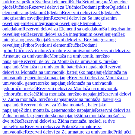
kukice za peškire
Svetlosni elementi
Ručke
Setovi nogara
Magnetne
ploče
Utičnice
Rezervni delovi za Utičnice
Dodatni pribor
Ogledala i
elementi sa ogledalom
Ogledala
Rezervni delovi za Ogledala
Sa
integrisanim osvetljenjem
Rezervni delovi za Sa integrisanim
osvetljenjem
Bez integrisanog osvetljenja
Elementi sa
ogledalom
Rezervni delovi za Elementi sa ogledalom
Sa integrisanim
osvetljenjem
Rezervni delovi za Sa integrisanim osvetljenjem
Bez
integrisanog osvetljenja
Rezervni delovi za Bez integrisanog
osvetljenja
Pribor
Svetlosni elementi
Ručke
Dodatni
pribor
Utičnice
Armature
Armature za umivaonike
Rezervni delovi za
Armature za umivaonike
Montaža na umivaonik, mrežno
napajanje
Rezervni delovi za Montaža na umivaonik, mrežno
napajanje
Montaža na umivaonik, baterijsko napajanje
Rezervni
delovi za Montaža na umivaonik, baterijsko napajanje
Montaža na
umivaonik, generatorsko napajanje
Rezervni delovi za Montaža na
umivaonik, generatorsko napajanje
Montaža na umivaonik,
jednoručni mešači
Rezervni delovi za Montaža na umivaonik,
jednoručni mešači
Zidna montaža, mrežno napajanje
Rezervni delovi
za Zidna montaža, mrežno napajanje
Zidna montaža, baterijsko
napajanje
Rezervni delovi za Zidna montaža, baterijsko
napajanje
Zidna montaža, generatorsko napajanje
Rezervni delovi za
Zidna montaža, generatorsko napajanje
Zidna montaža, mešači sa
dve ručke
Rezervni delovi za Zidna montaža, mešači sa dve
ručke
Pribor
Rezervni delovi za Pribor
Za armature za
umivaonike
Rezervni delovi za Za armature za umivaonike
Priključci