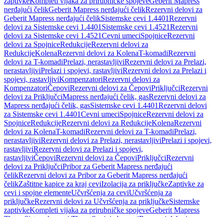
zaptivke
Kompleti vijaka za prirubničke spojeve
Geberit Mapress
nerđajući čelik
Geberit Mapress nerđajući čelik
Rezervni delovi za
Geberit Mapress nerđajući čelik
Sistemske cevi 1.4401
Rezervni
delovi za Sistemske cevi 1.4401
Sistemske cevi 1.4521
Rezervni
delovi za Sistemske cevi 1.4521
Cevni umeci
Spojnice
Rezervni
delovi za Spojnice
Redukcije
Rezervni delovi za
Redukcije
Kolena
Rezervni delovi za Kolena
T-komadi
Rezervni
delovi za T-komadi
Prelazi, nerastavljivi
Rezervni delovi za Prelazi,
nerastavljivi
Prelazi i spojevi, rastavljivi
Rezervni delovi za Prelazi i
spojevi, rastavljivi
Kompenzatori
Rezervni delovi za
Kompenzatori
Čepovi
Rezervni delovi za Čepovi
Priključci
Rezervni
delovi za Priključci
Mapress nerđajući čelik, gas
Rezervni delovi za
Mapress nerđajući čelik, gas
Sistemske cevi 1.4401
Rezervni delovi
za Sistemske cevi 1.4401
Cevni umeci
Spojnice
Rezervni delovi za
Spojnice
Redukcije
Rezervni delovi za Redukcije
Kolena
Rezervni
delovi za Kolena
T-komadi
Rezervni delovi za T-komadi
Prelazi,
nerastavljivi
Rezervni delovi za Prelazi, nerastavljivi
Prelazi i spojevi,
rastavljivi
Rezervni delovi za Prelazi i spojevi,
rastavljivi
Čepovi
Rezervni delovi za Čepovi
Priključci
Rezervni
delovi za Priključci
Pribor za Geberit Mapress nerđajući
čelik
Rezervni delovi za Pribor za Geberit Mapress nerđajući
čelik
Zaštitne kapice za kraj cevi
Izolacija za priključke
Zaptivke za
cevi i spojne elemente
Učvršćenja za cevi
Učvršćenja za
priključke
Rezervni delovi za Učvršćenja za priključke
Sistemske
zaptivke
Kompleti vijaka za prirubničke spojeve
Geberit Mapress