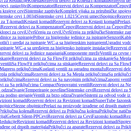
vi za Redukcije
Kolena
Rezervni delovi za Kolena
T-komadi
Rezervni de
jevi, rastavljivi
Kompenzatori
Rezervni delovi za Kompenzatori
Čepovi
a krajeve cevi
Sistemske zaptivke
Kompleti vijaka za prirubničke spojev
stemske cevi 1.0034
Sistemske cevi 1.0215
Cevni umeci
Spojnice
Rezervn
i za T-komadi
Krstasti komadi
Rezervni delovi za Krstasti komadi
Prelazi
i
Rezervni delovi za Kompenzatori
Čepovi
Rezervni delovi za Čepovi
Pri
klopci za cevi
Učvršćenja za cevi
Učvršćenja za priključke
Sistemske zap
dinice za ispiranje
Pribor za higijenske jedinice za ispiranje
Senzori
Kabl
tlići i uređaj za ispiranje WC-a sa higijenskim ispiranjem
Ugradni vodok
ispiranje WC-a sa uređajem za higijensko ispiranje instalacije
Rezervni d
ervni delovi za Jedinice napajanja
Komponente mreže
Ventili za cevne 
iskanje
Rezervni delovi za Sa FlowFit priključcima za stiskanje
Sa Mepla
ventili
Sa FlowFit priključcima za stiskanje
Rezervni delovi za Sa FlowFi
 Mapress priključcima
Kuglasti ventili za ugradnu montažu
Rezervni delo
pla priključcima
Rezervni delovi za Sa Mepla priključcima
Sa priključ
priključcima
Rezervni delovi za Sa navojnim priključcima
Zaporni ventil
vi za Sa priključcima Compact
Nepovratni ventili
Rezervni delovi za Nep
o odzračivanje
Temperiranje površine
Sistemske cevi
Rezervni delovi za 
 za podno grejanje
Ventili za brzo odzračivanje
Sistemi za odvod vode iz
vizioni komadi
Rezervni delovi za Revizioni komadi
SuperTube fazonsk
pojnice
Stezne obujmice
Prelazi na proizvode izrađene od drugih materij
Priključna kolena
Rezervni delovi za Priključna kolena
Priključne natičn
ijal
Geberit Silent-PP
Cevi
Rezervni delovi za Cevi
Fazonski komadi
Rez
Redukcije
Revizioni komadi
Rezervni delovi za Revizioni komadi
Spojev
rađene od drugih materijala
Priključci za aparate
Rezervni delovi za Priklj