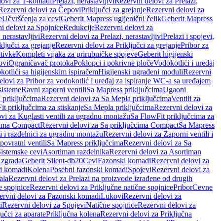
lovi za T-komadi
Prelazi, nerastavljivi
Rezervni delovi za Prelazi,
Rezervni delovi za Čepovi
Priključci za grejanje
Rezervni delovi za
e
Učvršćenja za cevi
Geberit Mapress ugljenični čelik
Geberit Mapress
i delovi za Spojnice
Redukcije
Rezervni delovi za
, nerastavljivi
Rezervni delovi za Prelazi, nerastavljivi
Prelazi i spojevi,
ključci za grejanje
Rezervni delovi za Priključci za grejanje
Pribor za
tivke
Kompleti vijaka za prirubničke spojeve
Geberit higijenski
ovi
Ograničavač protoka
Poklopci i pokrivne ploče
Vodokotlići i uređaj
otlići sa higijenskim ispiračem
Higijenski ugrađeni moduli
Rezervni
elovi za Pribor za vodokotlić i uređaj za ispiranje WC-a sa uređajem
sisteme
Ravni zaporni ventili
Sa Mapress priključcima
Ugaoni
 priključcima
Rezervni delovi za Sa Mepla priključcima
Ventili za
t priključcima za stiskanje
Sa Mepla priključcima
Rezervni delovi za
vi za Kuglasti ventili za ugradnu montažu
Sa FlowFit priključcima za
cima Compact
Rezervni delovi za Sa priključcima Compact
Sa Mapress
i i razdelnici za ugradnu montažu
Rezervni delovi za Zaporni ventili i
ovratni ventili
Sa Mapress priključcima
Rezervni delovi za Sa
Sistemske cevi
Asortiman razdelnika
Rezervni delovi za Asortiman
 zgrada
Geberit Silent-db20
Cevi
Fazonski komadi
Rezervni delovi za
i komadi
Kolena
Posebni fazonski komadi
Spojevi
Rezervni delovi za
ala
Rezervni delovi za Prelazi na proizvode izrađene od drugih
e spojnice
Rezervni delovi za Priključne natične spojnice
Pribor
Cevne
ervni delovi za Fazonski komadi
Lukovi
Rezervni delovi za
i
Rezervni delovi za Spojevi
Natične spojnice
Rezervni delovi za
učci za aparate
Priključna kolena
Rezervni delovi za Priključna