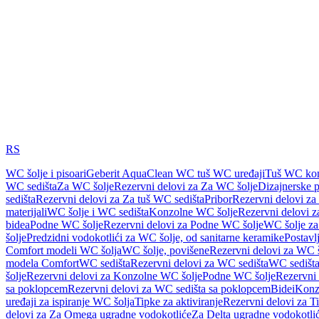
RS
WC šolje i pisoari
Geberit AquaClean WC tuš WC uređaji
Tuš WC kom
WC sedišta
Za WC šolje
Rezervni delovi za Za WC šolje
Dizajnerske 
sedišta
Rezervni delovi za Za tuš WC sedišta
Pribor
Rezervni delovi za
materijali
WC šolje i WC sedišta
Konzolne WC šolje
Rezervni delovi 
bidea
Podne WC šolje
Rezervni delovi za Podne WC šolje
WC šolje za
šolje
Predzidni vodokotlići za WC šolje, od sanitarne keramike
Postavlj
Comfort modeli WC šolja
WC šolje, povišene
Rezervni delovi za WC š
modela Comfort
WC sedišta
Rezervni delovi za WC sedišta
WC sedišta
šolje
Rezervni delovi za Konzolne WC šolje
Podne WC šolje
Rezervni
sa poklopcem
Rezervni delovi za WC sedišta sa poklopcem
Bidei
Konzo
uređaji za ispiranje WC šolja
Tipke za aktiviranje
Rezervni delovi za Ti
delovi za Za Omega ugradne vodokotliće
Za Delta ugradne vodokotli