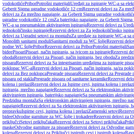
vodokotliće
Pribor
Potrošni materijali
Uređaji za ispiranje WC-a sa elek
Geberit Sigma ugradne vodokotliće 12 cm
Rezervni delovi za Za mre
delovi za Za mrežno napajanje, za Geberit Sigma ugradne vodokotlić
ugradne vodokotliće 12 cm
Za baterijsko napajanje, za Geberit Sigm
WC-a sa pneumatskim aktiviranjem ispiranja
Rezervni delovi za Uređa
jednokoličinsko ispiranje
Rezervni delovi za Za jednokoličinsko ispira
delovi za Ugradni setovi za montažu
Za uređaje za ispiranje WC-a sa e
Monolith sanitarni moduli
Sanitarni moduli za WC šolje
Rezervni delov
podne WC šolje
Pribor
Rezervni delovi za Pribor
Potrošni materijali
San
bidee
Pisoari
Pisoari, način ispiranja, sa ivicom za ispiranje
Rezervni del
oboda
Rezervni delovi za Pisoari, način ispiranja, bez oboda
Za predzid
pisoara
Rezervni delovi za Sa integrisanim uređajima za ispiranje piso
poklopac WC-a
Rezervni delovi za Pisoari, način ispiranja, sa/za po
delovi za Bez poklopca
Pregrade pisoara
Rezervni delovi za Pregrade 
pisoara od stakla
Pregrade pisoara od sanitarne keramike
Rezervni delo
kolena i prelazi
Rezervni delovi za Ispirne cevi, ispirna kolena i prelaz
ispiranja, mrežno napajanje
Rezervni delovi za Sa elektronskim aktivi
aktiviranjem ispiranja, baterijsko napajanje
Sa pneumatskim aktiviranje
Predzidna montaža
Sa elektronskim aktiviranjem ispiranja, mrežno na
napajanje
Rezervni delovi za Sa elektronskim aktiviranjem ispiranja, b
prepravku
Ispirne cevi, ispirna kolena i prelazi
Zamenski setovi
Rezervn
bidee
Odvodne garniture za WC šolje i trokadere
Rezervni delovi za O
priključci
Setovi priključaka
Rezervni delovi za Setovi priključaka
Prikl
maske
Odvodne garniture za pisoare
Rezervni delovi za Odvodne garni
kolena
Rezervni delovi za Priključci ispirnih cevi i ispirnih kolena
Ravn