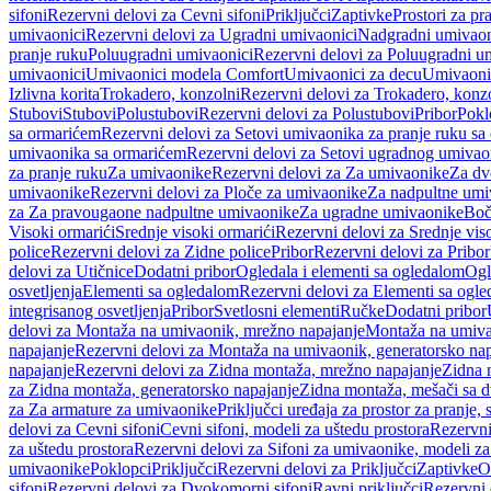
sifoni
Rezervni delovi za Cevni sifoni
Priključci
Zaptivke
Prostori za pr
umivaonici
Rezervni delovi za Ugradni umivaonici
Nadgradni umivaon
pranje ruku
Poluugradni umivaonici
Rezervni delovi za Poluugradni u
umivaonici
Umivaonici modela Comfort
Umivaonici za decu
Umivaoni
Izlivna korita
Trokadero, konzolni
Rezervni delovi za Trokadero, konz
Stubovi
Stubovi
Polustubovi
Rezervni delovi za Polustubovi
Pribor
Pokl
sa ormarićem
Rezervni delovi za Setovi umivaonika za pranje ruku s
umivaonika sa ormarićem
Rezervni delovi za Setovi ugradnog umivao
za pranje ruku
Za umivaonike
Rezervni delovi za Za umivaonike
Za dv
umivaonike
Rezervni delovi za Ploče za umivaonike
Za nadpultne umi
za Za pravougaone nadpultne umivaonike
Za ugradne umivaonike
Boč
Visoki ormarići
Srednje visoki ormarići
Rezervni delovi za Srednje vis
police
Rezervni delovi za Zidne police
Pribor
Rezervni delovi za Pribor
delovi za Utičnice
Dodatni pribor
Ogledala i elementi sa ogledalom
Ogl
osvetljenja
Elementi sa ogledalom
Rezervni delovi za Elementi sa ogl
integrisanog osvetljenja
Pribor
Svetlosni elementi
Ručke
Dodatni pribor
delovi za Montaža na umivaonik, mrežno napajanje
Montaža na umivao
napajanje
Rezervni delovi za Montaža na umivaonik, generatorsko nap
napajanje
Rezervni delovi za Zidna montaža, mrežno napajanje
Zidna 
za Zidna montaža, generatorsko napajanje
Zidna montaža, mešači sa d
za Za armature za umivaonike
Priključci uređaja za prostor za pranje, 
delovi za Cevni sifoni
Cevni sifoni, modeli za uštedu prostora
Rezervni
za uštedu prostora
Rezervni delovi za Sifoni za umivaonike, modeli za
umivaonike
Poklopci
Priključci
Rezervni delovi za Priključci
Zaptivke
O
sifoni
Rezervni delovi za Dvokomorni sifoni
Ravni priključci
Rezervni 