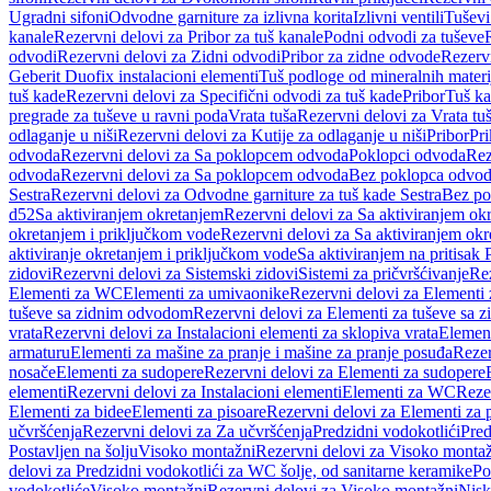
Ugradni sifoni
Odvodne garniture za izlivna korita
Izlivni ventili
Tuševi
kanale
Rezervni delovi za Pribor za tuš kanale
Podni odvodi za tuševe
odvodi
Rezervni delovi za Zidni odvodi
Pribor za zidne odvode
Rezervn
Geberit Duofix instalacioni elementi
Tuš podloge od mineralnih materi
tuš kade
Rezervni delovi za Specifični odvodi za tuš kade
Pribor
Tuš ka
pregrade za tuševe u ravni poda
Vrata tuša
Rezervni delovi za Vrata tu
odlaganje u niši
Rezervni delovi za Kutije za odlaganje u niši
Pribor
Pri
odvoda
Rezervni delovi za Sa poklopcem odvoda
Poklopci odvoda
Rez
odvoda
Rezervni delovi za Sa poklopcem odvoda
Bez poklopca odvo
Sestra
Rezervni delovi za Odvodne garniture za tuš kade Sestra
Bez po
d52
Sa aktiviranjem okretanjem
Rezervni delovi za Sa aktiviranjem ok
okretanjem i priključkom vode
Rezervni delovi za Sa aktiviranjem ok
aktiviranje okretanjem i priključkom vode
Sa aktiviranjem na pritisak
zidovi
Rezervni delovi za Sistemski zidovi
Sistemi za pričvršćivanje
Rez
Elementi za WC
Elementi za umivaonike
Rezervni delovi za Elementi
tuševe sa zidnim odvodom
Rezervni delovi za Elementi za tuševe sa
vrata
Rezervni delovi za Instalacioni elementi za sklopiva vrata
Element
armaturu
Elementi za mašine za pranje i mašine za pranje posuđa
Rezer
nosače
Elementi za sudopere
Rezervni delovi za Elementi za sudopere
elementi
Rezervni delovi za Instalacioni elementi
Elementi za WC
Reze
Elementi za bidee
Elementi za pisoare
Rezervni delovi za Elementi za 
učvršćenja
Rezervni delovi za Za učvršćenja
Predzidni vodokotlići
Pred
Postavljen na šolju
Visoko montažni
Rezervni delovi za Visoko monta
delovi za Predzidni vodokotlići za WC šolje, od sanitarne keramike
Po
vodokotliće
Visoko montažni
Rezervni delovi za Visoko montažni
Nisk