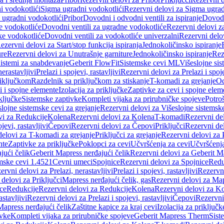
i vodokotlići
Sigma ugradni vodokotlići
Rezervni delovi za Sigma ugrad
 ugradni vodokotlići
Pribor
Dovodni i odvodni ventili za ispiranje
Dovodn
e vodokotliće
Dovodni ventili za ugradne vodokotliće
Rezervni delovi z
ke vodokotliće
Dovodni ventili za vodokotliće univerzalni
Rezervni delov
ezervni delovi za Start/stop funkcija ispiranja
Jednokoličinsko ispiranje
ure
Rezervni delovi za Unutrašnje garniture
Jednokoličinsko ispiranje
Rez
istemi za snabdevanje
Geberit FlowFit
Sistemske cevi ML
Višeslojne sis
nerastavljivi
Prelazi i spojevi, rastavljivi
Rezervni delovi za Prelazi i spoje
riključkom
Razdelnik sa priključkom za stiskanje
T-komadi za grejanje
Od
vi i spojne elemente
Izolacija za priključke
Zaptivke za cevi i spojne elem
ključke
Sistemske zaptivke
Kompleti vijaka za prirubničke spojeve
Potroš
slojne sistemske cevi za grejanje
Rezervni delovi za Višeslojne sistemske
vi za Redukcije
Kolena
Rezervni delovi za Kolena
T-komadi
Rezervni de
jevi, rastavljivi
Čepovi
Rezervni delovi za Čepovi
Priključci
Rezervni del
delovi za T-komadi za grejanje
Priključci za grejanje
Rezervni delovi za P
nte
Zaptivke za priključke
Poklopci za cevi
Učvršćenja za cevi
Učvršćenja
jući čelik
Geberit Mapress nerđajući čelik
Rezervni delovi za Geberit Ma
mske cevi 1.4521
Cevni umeci
Spojnice
Rezervni delovi za Spojnice
Redu
ervni delovi za Prelazi, nerastavljivi
Prelazi i spojevi, rastavljivi
Rezervni
delovi za Priključci
Mapress nerđajući čelik, gas
Rezervni delovi za Map
ce
Redukcije
Rezervni delovi za Redukcije
Kolena
Rezervni delovi za K
astavljivi
Rezervni delovi za Prelazi i spojevi, rastavljivi
Čepovi
Rezervni
Mapress nerđajući čelik
Zaštitne kapice za kraj cevi
Izolacija za priključk
ivke
Kompleti vijaka za prirubničke spojeve
Geberit Mapress Therm
Sist