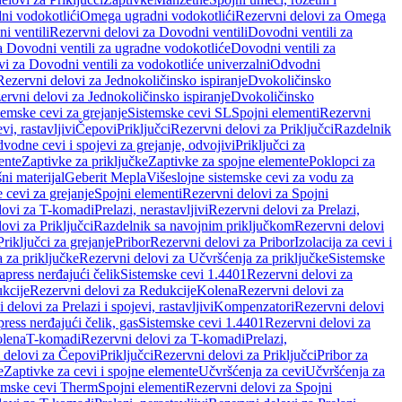
ni vodokotlići
Omega ugradni vodokotlići
Rezervni delovi za Omega
i ventili
Rezervni delovi za Dovodni ventili
Dovodni ventili za
a Dovodni ventili za ugradne vodokotliće
Dovodni ventili za
i za Dovodni ventili za vodokotliće univerzalni
Odvodni
Rezervni delovi za Jednokoličinsko ispiranje
Dvokoličinsko
ervni delovi za Jednokoličinsko ispiranje
Dvokoličinsko
temske cevi za grejanje
Sistemske cevi SL
Spojni elementi
Rezervni
vi, rastavljivi
Čepovi
Priključci
Rezervni delovi za Priključci
Razdelnik
vodne cevi i spojevi za grejanje, odvojivi
Priključci za
ente
Zaptivke za priključke
Zaptivke za spojne elemente
Poklopci za
ni materijal
Geberit Mepla
Višeslojne sistemske cevi za vodu za
 cevi za grejanje
Spojni elementi
Rezervni delovi za Spojni
lovi za T-komadi
Prelazi, nerastavljivi
Rezervni delovi za Prelazi,
ovi za Priključci
Razdelnik sa navojnim priključkom
Rezervni delovi
riključci za grejanje
Pribor
Rezervni delovi za Pribor
Izolacija za cevi i
 za priključke
Rezervni delovi za Učvršćenja za priključke
Sistemske
press nerđajući čelik
Sistemske cevi 1.4401
Rezervni delovi za
kcije
Rezervni delovi za Redukcije
Kolena
Rezervni delovi za
 delovi za Prelazi i spojevi, rastavljivi
Kompenzatori
Rezervni delovi
ress nerđajući čelik, gas
Sistemske cevi 1.4401
Rezervni delovi za
olena
T-komadi
Rezervni delovi za T-komadi
Prelazi,
 delovi za Čepovi
Priključci
Rezervni delovi za Priključci
Pribor za
e
Zaptivke za cevi i spojne elemente
Učvršćenja za cevi
Učvršćenja za
emske cevi Therm
Spojni elementi
Rezervni delovi za Spojni