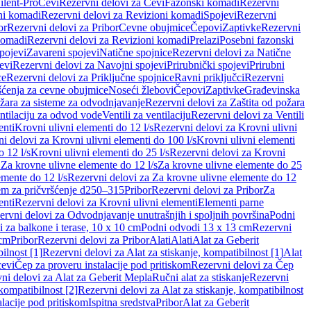
ilent-Pro
Cevi
Rezervni delovi za Cevi
Fazonski komadi
Rezervni
ni komadi
Rezervni delovi za Revizioni komadi
Spojevi
Rezervni
or
Rezervni delovi za Pribor
Cevne obujmice
Čepovi
Zaptivke
Rezervni
komadi
Rezervni delovi za Revizioni komadi
Prelazi
Posebni fazonski
pojevi
Zavareni spojevi
Natične spojnice
Rezervni delovi za Natične
evi
Rezervni delovi za Navojni spojevi
Prirubnički spojevi
Prirubni
ce
Rezervni delovi za Priključne spojnice
Ravni priključci
Rezervni
ćenja za cevne obujmice
Noseći žlebovi
Čepovi
Zaptivke
Građevinska
ožara za sisteme za odvodnjavanje
Rezervni delovi za Zaštita od požara
entilaciju za odvod vode
Ventili za ventilaciju
Rezervni delovi za Ventili
enti
Krovni ulivni elementi do 12 l/s
Rezervni delovi za Krovni ulivni
i delovi za Krovni ulivni elementi do 100 l/s
Krovni ulivni elementi
 12 l/s
Krovni ulivni elementi do 25 l/s
Rezervni delovi za Krovni
 Za krovne ulivne elemente do 12 l/s
Za krovne ulivne elemente do 25
emente do 12 l/s
Rezervni delovi za Za krovne ulivne elemente do 12
em za pričvršćenje d250–315
Pribor
Rezervni delovi za Pribor
Za
enti
Rezervni delovi za Krovni ulivni elementi
Elementi parne
ervni delovi za Odvodnjavanje unutrašnjih i spoljnih površina
Podni
 za balkone i terase, 10 x 10 cm
Podni odvodi 13 x 13 cm
Rezervni
 cm
Pribor
Rezervni delovi za Pribor
Alati
Alati
Alat za Geberit
ilnost [1]
Rezervni delovi za Alat za stiskanje, kompatibilnost [1]
Alat
cevi
Čep za proveru instalacije pod pritiskom
Rezervni delovi za Čep
ni delovi za Alat za Geberit Mepla
Ručni alat za stiskanje
Rezervni
 kompatibilnost [2]
Rezervni delovi za Alat za stiskanje, kompatibilnost
lacije pod pritiskom
Ispitna sredstva
Pribor
Alat za Geberit