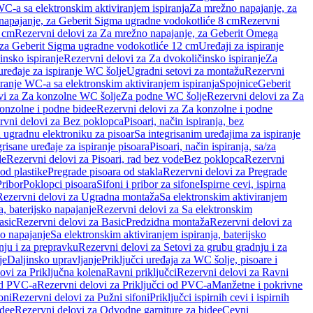
WC-a sa elektronskim aktiviranjem ispiranja
Za mrežno napajanje, za
apajanje, za Geberit Sigma ugradne vodokotliće 8 cm
Rezervni
2 cm
Rezervni delovi za Za mrežno napajanje, za Geberit Omega
, za Geberit Sigma ugradne vodokotliće 12 cm
Uređaji za ispiranje
insko ispiranje
Rezervni delovi za Za dvokoličinsko ispiranje
Za
uređaje za ispiranje WC šolje
Ugradni setovi za montažu
Rezervni
iranje WC-a sa elektronskim aktiviranjem ispiranja
Spojnice
Geberit
vi za Za konzolne WC šolje
Za podne WC šolje
Rezervni delovi za Za
onzolne i podne bidee
Rezervni delovi za Za konzolne i podne
rvni delovi za Bez poklopca
Pisoari, način ispiranja, bez
i ugradnu elektroniku za pisoar
Sa integrisanim uređajima za ispiranje
risane uređaje za ispiranje pisoara
Pisoari, način ispiranja, sa/za
de
Rezervni delovi za Pisoari, rad bez vode
Bez poklopca
Rezervni
od plastike
Pregrade pisoara od stakla
Rezervni delovi za Pregrade
Pribor
Poklopci pisoara
Sifoni i pribor za sifone
Ispirne cevi, ispirna
Rezervni delovi za Ugradna montaža
Sa elektronskim aktiviranjem
a, baterijsko napajanje
Rezervni delovi za Sa elektronskim
asic
Rezervni delovi za Basic
Predzidna montaža
Rezervni delovi za
no napajanje
Sa elektronskim aktiviranjem ispiranja, baterijsko
nju i za prepravku
Rezervni delovi za Setovi za grubu gradnju i za
je
Daljinsko upravljanje
Priključci uređaja za WC šolje, pisoare i
ovi za Priključna kolena
Ravni priključci
Rezervni delovi za Ravni
od PVC-a
Rezervni delovi za Priključci od PVC-a
Manžetne i pokrivne
oni
Rezervni delovi za Pužni sifoni
Priključci ispirnih cevi i ispirnih
idee
Rezervni delovi za Odvodne garniture za bidee
Cevni