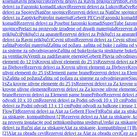
kolena
Ravni priključci
Rezervni delovi za Ravni priključci
Pribor
Cevn
delovi za Fazonski komadi
Lukovi
Rezervni delovi za Lukovi
Račve
Re
delovi za Spojevi
Natične spojnice
Rezervni delovi za Natične spojnic
delovi za Zaptivke
Potrošni materijal
Geberit PE
Cevi
Fazonski komadi
komadi
Rezervni delovi za Posebni fazonski komadi
SuperTube fazon
spojnice
Prelazi na proizvode izrađene od drugih materijala
Rezervni de
priključci
Priključci za aparate
Rezervni delovi za Priključci za aparate
delovi za Ravni priključci
Cevni sifoni
Rezervni delovi za Cevni sifoni
zaštita
Potrošni materijal
Zaštita od požara, zaštita od buke i zaštita od 
za sisteme za odvodnjavanje
Zaštita od buke
Izolacija strukturne buke
I
za ventilaciju
Ventili za zadržavanje energije
Geberit Pluvia odvodnjav
elementi do 12 l/s
Krovni ulivni elementi do 25 l/s
Rezervni delovi za K
za žljebove
Rezervni delovi za Krovni ulivni elementi za žljebove
Krov
ulivni elementi do 25 l/s
Elementi parne brane
Rezervni delovi za Elem
l/s
Zaštita od požara
Zaštita od požara za sisteme za odvodnjavanje
Sigu
l/s
Za krovne ulivne elemente do 25 l/s
Rezervni delovi za Za krovne ul
krovne ulivne elemente
Rezervni delovi za Za krovne ulivne elemente
brane
Rezervni delovi za Elementi parne brane
Pribor
Rezervni delovi z
odvodi 10 x 10 cm
Rezervni delovi za Podni odvodi 10 x 10 cm
Podni 
delovi za Podni odvodi 13 x 13 cm
Podni odvodi za balkone i terase 
FlowFit
Rezervni delovi za Alat za Geberit FlowFit
Ručni alat za stisk
za stiskanje, kompatibilnost [2]
Rezervni delovi za Alat za stiskanje, k
za proveru instalacije pod pritiskom
Ispitna sredstva
Uređaj za stiskanje
delovi za Ručni alat za stiskanje
Alat za stiskanje, kompatibilnost [1]
Re
[2]
Alat za obradu cevi
Rezervni delovi za Alat za obradu cevi
Čep za p