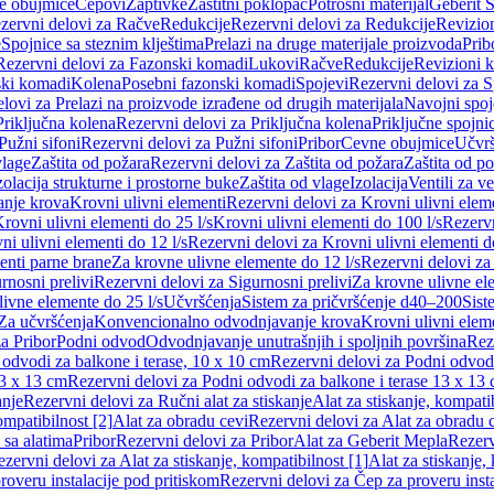
e obujmice
Čepovi
Zaptivke
Zaštitni poklopac
Potrošni materijal
Geberit S
zervni delovi za Račve
Redukcije
Rezervni delovi za Redukcije
Revizio
e
Spojnice sa steznim klještima
Prelazi na druge materijale proizvoda
Prib
Rezervni delovi za Fazonski komadi
Lukovi
Račve
Redukcije
Revizioni 
ski komadi
Kolena
Posebni fazonski komadi
Spojevi
Rezervni delovi za S
lovi za Prelazi na proizvode izrađene od drugih materijala
Navojni spoj
Priključna kolena
Rezervni delovi za Priključna kolena
Priključne spojni
Pužni sifoni
Rezervni delovi za Pužni sifoni
Pribor
Cevne obujmice
Učvrš
vlage
Zaštita od požara
Rezervni delovi za Zaštita od požara
Zaštita od p
zolacija strukturne i prostorne buke
Zaštita od vlage
Izolacija
Ventili za v
anje krova
Krovni ulivni elementi
Rezervni delovi za Krovni ulivni elem
rovni ulivni elementi do 25 l/s
Krovni ulivni elementi do 100 l/s
Rezervn
ni ulivni elementi do 12 l/s
Rezervni delovi za Krovni ulivni elementi do
enti parne brane
Za krovne ulivne elemente do 12 l/s
Rezervni delovi za
rnosni prelivi
Rezervni delovi za Sigurnosni prelivi
Za krovne ulivne el
ivne elemente do 25 l/s
Učvršćenja
Sistem za pričvršćenje d40–200
Sist
Za učvršćenja
Konvencionalno odvodnjavanje krova
Krovni ulivni elem
a Pribor
Podni odvod
Odvodnjavanje unutrašnjih i spoljnih površina
Rez
odvodi za balkone i terase, 10 x 10 cm
Rezervni delovi za Podni odvodi
13 x 13 cm
Rezervni delovi za Podni odvodi za balkone i terase 13 x 13
anje
Rezervni delovi za Ručni alat za stiskanje
Alat za stiskanje, kompatib
ompatibilnost [2]
Alat za obradu cevi
Rezervni delovi za Alat za obradu 
 sa alatima
Pribor
Rezervni delovi za Pribor
Alat za Geberit Mepla
Rezerv
zervni delovi za Alat za stiskanje, kompatibilnost [1]
Alat za stiskanje,
roveru instalacije pod pritiskom
Rezervni delovi za Čep za proveru insta