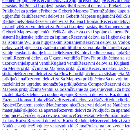
elementi
Spojnice
Rezervni delovi za Spojnice
Redukcije
Rezervni delo
nerastavljivi
Prelazi i spojevi, rastavljivi
Rezervni delovi za Prelazi i spo
Priključci za grejanje
Pribor za Geberit Mapress Therm
Zaštitne kape z
ugljenični čelik
Rezervni delovi za Geberit Mapress ugljenični čelik
Si
Redukcije
Kolena
Rezervni delovi za Kolena
T-komadi
Rezervni delov
rastavljivi
Rezervni delovi za Prelazi i spojevi, rastavljivi
Kompenzator
Geberit Mapress ugljenični čelik
Zaptivke za cevi i spojne elemente
Po
sistem
Higijenske jedinice za ispiranje
Rezervni delovi za Higijenske je
za ispiranje WC-a sa higijenskim ispiranjem
Rezervni delovi za Vodoko
delovi za Higijenski ugrađeni moduli
Pribor za vodokotlić i uređaj za 
za higijensko ispiranje instalacije
Senzori
Kablovi
Jedinice napajanja
Rez
ventili
Rezervni delovi za Ugaoni ventili
Sa FlowFit priključcima za st
uzorkovanje
Ispusni ventili
Kuglasti ventili
Rezervni delovi za Kuglasti 
Sa Mepla priključcima
Sa Mapress priključcima
Rezervni delovi za Sa
stiskanje
Rezervni delovi za Sa FlowFit priključcima za stiskanje
Sa Me
priključcima
Rezervni delovi za Sa Mapress priključcima
Sa navojnim 
razdelnici za ugradnu montažu
Sa priključcima Compact
Rezervni delo
Mapress priključcima
Ventili za odzračivanje za grejanje
Ventili za brz
razdelnika
Razdelnici za podno grejanje
Rezervni delovi za Razdelnici
Fazonski komadi
Lukovi
Račve
Rezervni delovi za Račve
Redukcije
Re
Spojevi
Zavareni spojevi
Natične spojnice
Rezervni delovi za Natične s
materijala
Priključci za aparate
Rezervni delovi za Priključci za aparate
obujmice
Učvršćenja za cevne obujmice
Čepovi
Zaptivke
Potrošni mater
Lukovi
Račve
Rezervni delovi za Račve
Redukcije
Rezervni delovi za 
Natične spojnice
Spojnice sa steznim klještima
Prelazi na proizvode iz