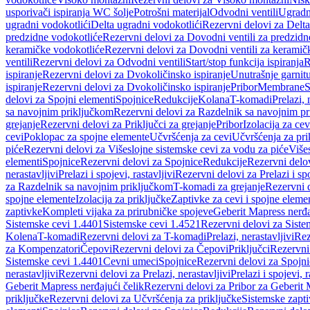
usporivači ispiranja WC šolje
Potrošni materijal
Odvodni ventili
Ugradn
ugradni vodokotlići
Delta ugradni vodokotlići
Rezervni delovi za Delta
predzidne vodokotliće
Rezervni delovi za Dovodni ventili za predzidn
keramičke vodokotliće
Rezervni delovi za Dovodni ventili za keramič
ventili
Rezervni delovi za Odvodni ventili
Start/stop funkcija ispiranja
R
ispiranje
Rezervni delovi za Dvokoličinsko ispiranje
Unutrašnje garnit
ispiranje
Rezervni delovi za Dvokoličinsko ispiranje
Pribor
Membrane
S
delovi za Spojni elementi
Spojnice
Redukcije
Kolana
T-komadi
Prelazi, 
sa navojnim priključkom
Rezervni delovi za Razdelnik sa navojnim p
grejanje
Rezervni delovi za Priključci za grejanje
Pribor
Izolacija za ce
cevi
Poklopac za spojne elemente
Učvršćenja za cevi
Učvršćenja za pri
piće
Rezervni delovi za Višeslojne sistemske cevi za vodu za piće
Više
elementi
Spojnice
Rezervni delovi za Spojnice
Redukcije
Rezervni delo
nerastavljivi
Prelazi i spojevi, rastavljivi
Rezervni delovi za Prelazi i spo
za Razdelnik sa navojnim priključkom
T-komadi za grejanje
Rezervni 
spojne elemente
Izolacija za priključke
Zaptivke za cevi i spojne eleme
zaptivke
Kompleti vijaka za prirubničke spojeve
Geberit Mapress nerđa
Sistemske cevi 1.4401
Sistemske cevi 1.4521
Rezervni delovi za Siste
Kolena
T-komadi
Rezervni delovi za T-komadi
Prelazi, nerastavljivi
Rez
za Kompenzatori
Čepovi
Rezervni delovi za Čepovi
Priključci
Rezervni 
Sistemske cevi 1.4401
Cevni umeci
Spojnice
Rezervni delovi za Spojni
nerastavljivi
Rezervni delovi za Prelazi, nerastavljivi
Prelazi i spojevi, r
Geberit Mapress nerđajući čelik
Rezervni delovi za Pribor za Geberit 
priključke
Rezervni delovi za Učvršćenja za priključke
Sistemske zapt