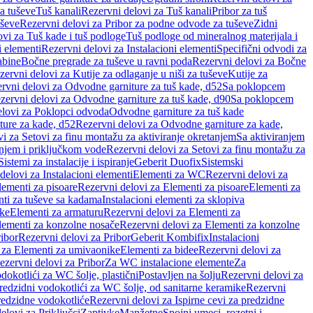
a tuševe
Tuš kanali
Rezervni delovi za Tuš kanali
Pribor za tuš
uševe
Rezervni delovi za Pribor za podne odvode za tuševe
Zidni
vi za Tuš kade i tuš podloge
Tuš podloge od mineralnog materijala i
i elementi
Rezervni delovi za Instalacioni elementi
Specifični odvodi za
abine
Bočne pregrade za tuševe u ravni poda
Rezervni delovi za Bočne
zervni delovi za Kutije za odlaganje u niši za tuševe
Kutije za
rvni delovi za Odvodne garniture za tuš kade, d52
Sa poklopcem
zervni delovi za Odvodne garniture za tuš kade, d90
Sa poklopcem
elovi za Poklopci odvoda
Odvodne garniture za tuš kade
ure za kade, d52
Rezervni delovi za Odvodne garniture za kade,
i za Setovi za finu montažu za aktiviranje okretanjem
Sa aktiviranjem
anjem i priključkom vode
Rezervni delovi za Setovi za finu montažu za
Sistemi za instalacije i ispiranje
Geberit Duofix
Sistemski
delovi za Instalacioni elementi
Elementi za WC
Rezervni delovi za
lementi za pisoare
Rezervni delovi za Elementi za pisoare
Elementi za
nti za tuševe sa kadama
Instalacioni elementi za sklopiva
ike
Elementi za armaturu
Rezervni delovi za Elementi za
lementi za konzolne nosače
Rezervni delovi za Elementi za konzolne
ibor
Rezervni delovi za Pribor
Geberit Kombifix
Instalacioni
 za Elementi za umivaonike
Elementi za bidee
Rezervni delovi za
ezervni delovi za Pribor
Za WC instalacione elemente
Za
dokotlići za WC šolje, plastični
Postavljen na šolju
Rezervni delovi za
redzidni vodokotlići za WC šolje, od sanitarne keramike
Rezervni
predzidne vodokotliće
Rezervni delovi za Ispirne cevi za predzidne
elovi za Priključci
Zaptivke
Manžetne
Spojni umeci, rozetni i