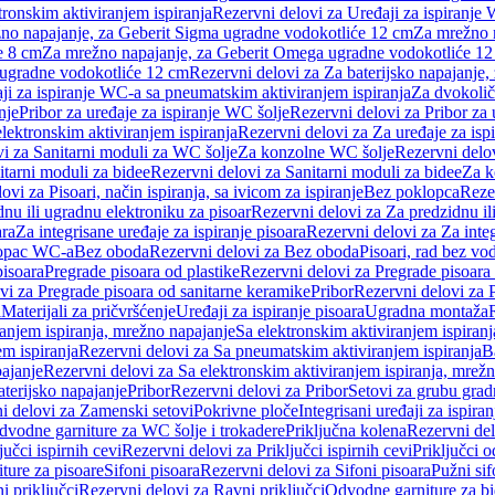
tronskim aktiviranjem ispiranja
Rezervni delovi za Uređaji za ispiranje 
žno napajanje, za Geberit Sigma ugradne vodokotliće 12 cm
Za mrežno n
e 8 cm
Za mrežno napajanje, za Geberit Omega ugradne vodokotliće 1
a ugradne vodokotliće 12 cm
Rezervni delovi za Za baterijsko napajanje
ji za ispiranje WC-a sa pneumatskim aktiviranjem ispiranja
Za dvokolič
nje
Pribor za uređaje za ispiranje WC šolje
Rezervni delovi za Pribor za 
lektronskim aktiviranjem ispiranja
Rezervni delovi za Za uređaje za isp
i za Sanitarni moduli za WC šolje
Za konzolne WC šolje
Rezervni delo
itarni moduli za bidee
Rezervni delovi za Sanitarni moduli za bidee
Za k
ovi za Pisoari, način ispiranja, sa ivicom za ispiranje
Bez poklopca
Reze
nu ili ugradnu elektroniku za pisoar
Rezervni delovi za Za predzidnu il
ara
Za integrisane uređaje za ispiranje pisoara
Rezervni delovi za Za integ
klopac WC-a
Bez oboda
Rezervni delovi za Bez oboda
Pisoari, rad bez vo
pisoara
Pregrade pisoara od plastike
Rezervni delovi za Pregrade pisoara 
vi za Pregrade pisoara od sanitarne keramike
Pribor
Rezervni delovi za 
i
Materijali za pričvršćenje
Uređaji za ispiranje pisoara
Ugradna montaža
ranjem ispiranja, mrežno napajanje
Sa elektronskim aktiviranjem ispiranj
m ispiranja
Rezervni delovi za Sa pneumatskim aktiviranjem ispiranja
B
pajanje
Rezervni delovi za Sa elektronskim aktiviranjem ispiranja, mrež
aterijsko napajanje
Pribor
Rezervni delovi za Pribor
Setovi za grubu grad
i delovi za Zamenski setovi
Pokrivne ploče
Integrisani uređaji za ispiran
dvodne garniture za WC šolje i trokadere
Priključna kolena
Rezervni del
jučci ispirnih cevi
Rezervni delovi za Priključci ispirnih cevi
Priključci 
ture za pisoare
Sifoni pisoara
Rezervni delovi za Sifoni pisoara
Pužni sif
i priključci
Rezervni delovi za Ravni priključci
Odvodne garniture za b