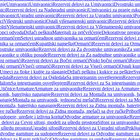
anje
Umivaonici
Umivaonici
Rezervni delovi za Umivaonici
Dvostruki um
ici
Rezervni delovi za Nadgradni umivaonici
Umivaonici za pranje ruk
mivaonici
Ugradni umivaonici
Rezervni delovi za Ugradni umivaonici
Po
ci
Višestruki umivaonici
Ostali višenamenski umivaonici
Rezervni delovi
olni
Višenamenski umivaonici
Rezervni delovi za Višenamenski umivaon
opci odvoda
Držači peškira
Materijali za pričvršćenje
Dekorativne pregr
a ormarićem
Setovi ugradnog umivaonika sa ormarićem
Rezervni delovi 
nika sa ormarićem
Kupatilski nameštaj
Ormarići
Rezervni delovi za Orma
ostruke umivaonike
Rezervni delovi za Za dvostruke umivaonike
Za ug
vaonike u obliku posude
Rezervni delovi za Za nadpultne umivaonike u
ni ormarići
Rezervni delovi za Bočni ormarići
Niski bočni ormarići
Rezer
oki ormarići
Viseći ormarići
Rezervni delovi za Viseći ormarići
Ostali kup
Umeci za fioke i kutije za slaganje
Držači peškira i kukice za peškire
Sve
edala
Rezervni delovi za Ogledala
Sa integrisanim osvetljenjem
Rezervni
edalom
Sa integrisanim osvetljenjem
Rezervni delovi za Sa integrisanim o
Utičnice
Armature
Armature za umivaonike
Rezervni delovi za Armature
nik, baterijsko napajanje
Rezervni delovi za Montaža na umivaonik, ba
ajanje
Montaža na umivaonik, jednoručni mešači
Rezervni delovi za Mo
montaža, baterijsko napajanje
Rezervni delovi za Zidna montaža, baterij
ve ručke
Rezervni delovi za Zidna montaža, mešači sa dve ručke
Pribor
sudopere, uređaje i izlivna korita
Odvodne armature za umivaonike
Reze
 delovi za Cevni sifoni, modeli za uštedu prostora
Sifoni za umivaonike
 uštedu prostora
Ugradni sifoni
Rezervni delovi za Ugradni sifoni
Priklj
dvodne garniture za sudopere
Rezervni delovi za Odvodne garniture za
delovi za Ravni priključci
Odvodne garniture za uređaje
Rezervni delovi