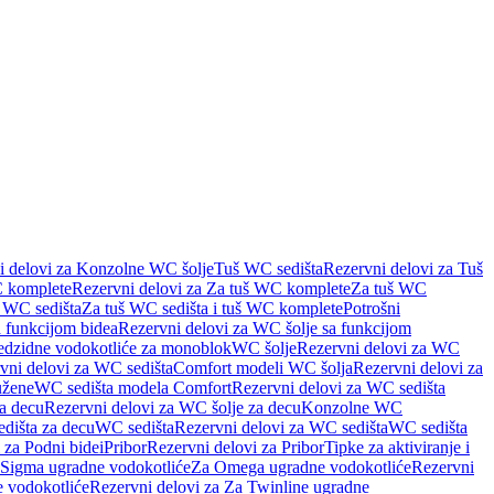
i delovi za Konzolne WC šolje
Tuš WC sedišta
Rezervni delovi za Tuš
 komplete
Rezervni delovi za Za tuš WC komplete
Za tuš WC
š WC sedišta
Za tuš WC sedišta i tuš WC komplete
Potrošni
 funkcijom bidea
Rezervni delovi za WC šolje sa funkcijom
redzidne vodokotliće za monoblok
WC šolje
Rezervni delovi za WC
vni delovi za WC sedišta
Comfort modeli WC šolja
Rezervni delovi za
užene
WC sedišta modela Comfort
Rezervni delovi za WC sedišta
a decu
Rezervni delovi za WC šolje za decu
Konzolne WC
dišta za decu
WC sedišta
Rezervni delovi za WC sedišta
WC sedišta
 za Podni bidei
Pribor
Rezervni delovi za Pribor
Tipke za aktiviranje i
 Sigma ugradne vodokotliće
Za Omega ugradne vodokotliće
Rezervni
 vodokotliće
Rezervni delovi za Za Twinline ugradne