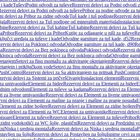
 i kade
Tuševi
Podni odvodi za tuševe
Rezervni delovi za Podni odvodi z
Rezervni delovi za Podni odvodi za tuševe
Pribor za podne odvode za t
i delovi za Pribor za zidne odvode
Tuš kade i tuš podloge
Rezervni delo
jala
Rezervni delovi za Tuš podloge od mineralnih materijala
Instalacion
bine
Rezervni delovi za Tuš kabine
Tuš kabine
Rezervni delovi za Tuš k
ša
Pribor
Rezervni delovi za Pribor
Kutije za odlaganje u niši za tuševe
Re
ključci uređaja za tuševe i kade
Odvodne garniture za tuš kade, d52
Reze
ervni delovi za Poklopci odvoda
Odvodne garniture za tuš kade, d90
Re
da
Rezervni delovi za Bez poklopca odvoda
Poklopci odvoda
Rezervni d
klopca odvoda
Rezervni delovi za Bez poklopca odvoda
Odvodne garnit
retanjem
Setovi za finu montažu za aktiviranje okretanjem
Rezervni delov
retanjem i priključkom vode
Setovi za finu montažu za aktiviranje okret
 PushControl
Rezervni delovi za Sa aktiviranjem na pritisak PushControl
ervni delovi za Sistemi za pričvršćivanje
Instalacioni elementi
Rezervni 
 za umivaonike
Elementi za bidee
Rezervni delovi za Elementi za bidee
E
 zidnim odvodom
Elementi za tuševe sa kadama
Rezervni delovi za Eleme
i za livene umivaonike
Rezervni delovi za Elementi za livene umivaon
vni delovi za Elementi za mašine za pranje i mašine za pranje posuđa
E
Elementi za zidne bojlere
Rezervni delovi za Elementi za zidne bojlere
Pr
rvni delovi za Elementi za WC
Elementi za umivaonike
Rezervni delovi
pisoare
Elementi za tuševe
Rezervni delovi za Elementi za tuševe
Pribor
R
zidni vodokotlići za WC šolje, plastični
Rezervni delovi za Predzidni vo
žni
Niska i srednja montaža
Rezervni delovi za Niska i srednja montaža
P
stavljen na šolju
Rezervni delovi za Postavljen na šolju
Ispirne cevi za 
a i srednja montaža
Pribor
Rezervni delovi za Pribor
Priključci
Rezervni d