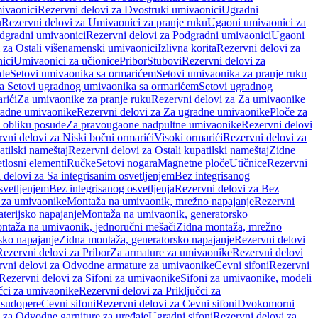
ivaonici
Rezervni delovi za Dvostruki umivaonici
Ugradni
u
Rezervni delovi za Umivaonici za pranje ruku
Ugaoni umivaonici za
dgradni umivaonici
Rezervni delovi za Podgradni umivaonici
Ugaoni
 za Ostali višenamenski umivaonici
Izlivna korita
Rezervni delovi za
ici
Umivaonici za učionice
Pribor
Stubovi
Rezervni delovi za
ade
Setovi umivaonika sa ormarićem
Setovi umivaonika za pranje ruku
za Setovi ugradnog umivaonika sa ormarićem
Setovi ugradnog
rići
Za umivaonike za pranje ruku
Rezervni delovi za Za umivaonike
radne umivaonike
Rezervni delovi za Za ugradne umivaonike
Ploče za
 obliku posude
Za pravougaone nadpultne umivaonike
Rezervni delovi
vni delovi za Niski bočni ormarići
Visoki ormarići
Rezervni delovi za
atilski nameštaj
Rezervni delovi za Ostali kupatilski nameštaj
Zidne
tlosni elementi
Ručke
Setovi nogara
Magnetne ploče
Utičnice
Rezervni
 delovi za Sa integrisanim osvetljenjem
Bez integrisanog
svetljenjem
Bez integrisanog osvetljenja
Rezervni delovi za Bez
 za umivaonike
Montaža na umivaonik, mrežno napajanje
Rezervni
terijsko napajanje
Montaža na umivaonik, generatorsko
ntaža na umivaonik, jednoručni mešači
Zidna montaža, mrežno
sko napajanje
Zidna montaža, generatorsko napajanje
Rezervni delovi
Rezervni delovi za Pribor
Za armature za umivaonike
Rezervni delovi
rvni delovi za Odvodne armature za umivaonike
Cevni sifoni
Rezervni
Rezervni delovi za Sifoni za umivaonike
Sifoni za umivaonike, modeli
učci za umivaonike
Rezervni delovi za Priključci za
 sudopere
Cevni sifoni
Rezervni delovi za Cevni sifoni
Dvokomorni
 za Odvodne garniture za uređaje
Ugradni sifoni
Rezervni delovi za