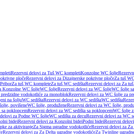
pleti
Rezervni delovi za Tuš WC kompleti
Konzolne WC šolje
Rezervn
pokrivne ploče
Rezervni delovi za Dizajnerske pokrivne ploče
Za tuš WC
 Pribor
Za tuš WC komplete
Za tuš WC sedišta
Rezervni delovi za Za tu
za Konzolne WC šolje
WC šolje
Rezervni delovi za WC šolje
WC šolje sa
 predzidne vodokotliće za monoblok
Rezervni delovi za WC šolje za p
eni na šolju
WC sedišta
Rezervni delovi za WC sedišta
WC sedišta
Rezer
olje, povišene
WC šolje, produžene
Rezervni delovi za WC šolje, prod
 sa poklopcem
Rezervni delovi za WC sedišta sa poklopcem
WC šolje z
 delovi za Podne WC šolje
WC sedišta za decu
Rezervni delovi za WC se
lni bidei
Rezervni delovi za Konzolni bidei
Podni bidei
Rezervni delovi
pke za aktiviranje
Za Sigma ugradne vodokotliće
Rezervni delovi za Za
će
Rezervni delovi za Za Delta ugradne vodokotliće
Za Twinline ugradne