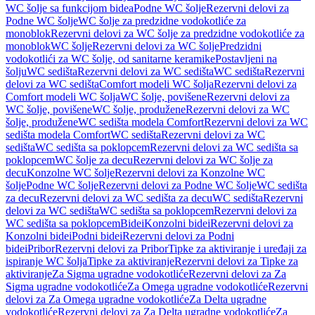
WC šolje sa funkcijom bidea
Podne WC šolje
Rezervni delovi za
Podne WC šolje
WC šolje za predzidne vodokotliće za
monoblok
Rezervni delovi za WC šolje za predzidne vodokotliće za
monoblok
WC šolje
Rezervni delovi za WC šolje
Predzidni
vodokotlići za WC šolje, od sanitarne keramike
Postavljeni na
šolju
WC sedišta
Rezervni delovi za WC sedišta
WC sedišta
Rezervni
delovi za WC sedišta
Comfort modeli WC šolja
Rezervni delovi za
Comfort modeli WC šolja
WC šolje, povišene
Rezervni delovi za
WC šolje, povišene
WC šolje, produžene
Rezervni delovi za WC
šolje, produžene
WC sedišta modela Comfort
Rezervni delovi za WC
sedišta modela Comfort
WC sedišta
Rezervni delovi za WC
sedišta
WC sedišta sa poklopcem
Rezervni delovi za WC sedišta sa
poklopcem
WC šolje za decu
Rezervni delovi za WC šolje za
decu
Konzolne WC šolje
Rezervni delovi za Konzolne WC
šolje
Podne WC šolje
Rezervni delovi za Podne WC šolje
WC sedišta
za decu
Rezervni delovi za WC sedišta za decu
WC sedišta
Rezervni
delovi za WC sedišta
WC sedišta sa poklopcem
Rezervni delovi za
WC sedišta sa poklopcem
Bidei
Konzolni bidei
Rezervni delovi za
Konzolni bidei
Podni bidei
Rezervni delovi za Podni
bidei
Pribor
Rezervni delovi za Pribor
Tipke za aktiviranje i uređaji za
ispiranje WC šolja
Tipke za aktiviranje
Rezervni delovi za Tipke za
aktiviranje
Za Sigma ugradne vodokotliće
Rezervni delovi za Za
Sigma ugradne vodokotliće
Za Omega ugradne vodokotliće
Rezervni
delovi za Za Omega ugradne vodokotliće
Za Delta ugradne
vodokotliće
Rezervni delovi za Za Delta ugradne vodokotliće
Za