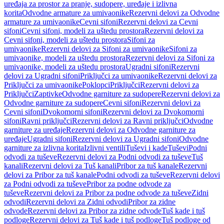
uređaja za prostor za pranje, sudopere, uređaje i izlivna
korita
Odvodne armature za umivaonike
Rezervni delovi za Odvodne
armature za umivaonike
Cevni sifoni
Rezervni delovi za Cevni
sifoni
Cevni sifoni, modeli za uštedu prostora
Rezervni delovi za
Cevni sifoni, modeli za uštedu prostora
Sifoni za
umivaonike
Rezervni delovi za Sifoni za umivaonike
Sifoni za
umivaonike, modeli za uštedu prostora
Rezervni delovi za Sifoni za
umivaonike, modeli za uštedu prostora
Ugradni sifoni
Rezervni
delovi za Ugradni sifoni
Priključci za umivaonike
Rezervni delovi za
Priključci za umivaonike
Poklopci
Priključci
Rezervni delovi za
Priključci
Zaptivke
Odvodne garniture za sudopere
Rezervni delovi za
Odvodne garniture za sudopere
Cevni sifoni
Rezervni delovi za
Cevni sifoni
Dvokomorni sifoni
Rezervni delovi za Dvokomorni
sifoni
Ravni priključci
Rezervni delovi za Ravni priključci
Odvodne
garniture za uređaje
Rezervni delovi za Odvodne garniture za
uređaje
Ugradni sifoni
Rezervni delovi za Ugradni sifoni
Odvodne
garniture za izlivna korita
Izlivni ventili
Tuševi i kade
Tuševi
Podni
odvodi za tuševe
Rezervni delovi za Podni odvodi za tuševe
Tuš
kanali
Rezervni delovi za Tuš kanali
Pribor za tuš kanale
Rezervni
delovi za Pribor za tuš kanale
Podni odvodi za tuševe
Rezervni delovi
za Podni odvodi za tuševe
Pribor za podne odvode za
tuševe
Rezervni delovi za Pribor za podne odvode za tuševe
Zidni
odvodi
Rezervni delovi za Zidni odvodi
Pribor za zidne
odvode
Rezervni delovi za Pribor za zidne odvode
Tuš kade i tuš
podloge
Rezervni delovi za Tuš kade i tuš podloge
Tuš podloge od