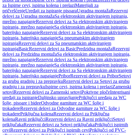
za Ispirne cevi, ispirna kolena i prelazi
Materijali za
pričvršćenje
Uređaji za ispiranje pisoara
Ugradna montaža
Rezervni
delovi za Ugradna montaža
Sa elektronskim aktiviranjem ispiranja,
mrežno napajanje
Rezervni delovi za Sa elektronskim aktiviranjem
ispiranja, mrežno napajanje
Sa elektronskim aktiviranjem ispiranja,
baterijsko napajanje
Rezervni delovi za Sa elektronskim aktiviranjem
ispiranja, baterijsko napajanje
Sa pneumatskim aktiviranjem
ispiranja
Rezervni delovi za Sa pneumatskim aktiviranjem
ispiranja
Basic
Rezervni delovi za Basic
Predzidna montaža
Rezervni
delovi za Predzidna montaža
Sa elektronskim aktiviranjem ispiranja,
mrežno napajanje
Rezervni delovi za Sa elektronskim aktiviranjem
ispiranja, mrežno napajanje
Sa elektronskim aktiviranjem ispiranja,
baterijsko napajanje
Rezervni delovi za Sa elektronskim aktiviranjem
ispiranja, baterijsko napajanje
Pribor
Rezervni delovi za Pribor
Setovi
za grubu gradnju i za prepravku
Rezervni delovi za Setovi za grubu
gradnju i za prepravku
Ispirne cevi, ispirna kolena i prelazi
Zamenski
setovi
Rezervni delovi za Zamenski setovi
Pokrivne ploče
Integrisani
uređaji za ispiranje
Daljinsko upravljanje
Priključci uređaja za WC
šolje, pisoare i bidee
Odvodne garniture za WC šolje i
trokadere
Rezervni delovi za Odvodne garniture za WC šolje i
trokadere
Priključna kolena
Rezervni delovi za Priključna
kolena
Ravni priključci
Rezervni delovi za Ravni priključci
Setovi
priključaka
Rezervni delovi za Setovi priključaka
Priključci ispirnih
cevi
Rezervni delovi za Priključci ispirnih cevi
Priključci od PVC-