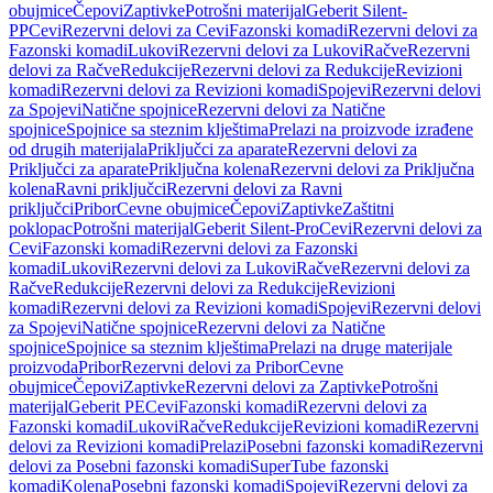
obujmice
Čepovi
Zaptivke
Potrošni materijal
Geberit Silent-
PP
Cevi
Rezervni delovi za Cevi
Fazonski komadi
Rezervni delovi za
Fazonski komadi
Lukovi
Rezervni delovi za Lukovi
Račve
Rezervni
delovi za Račve
Redukcije
Rezervni delovi za Redukcije
Revizioni
komadi
Rezervni delovi za Revizioni komadi
Spojevi
Rezervni delovi
za Spojevi
Natične spojnice
Rezervni delovi za Natične
spojnice
Spojnice sa steznim klještima
Prelazi na proizvode izrađene
od drugih materijala
Priključci za aparate
Rezervni delovi za
Priključci za aparate
Priključna kolena
Rezervni delovi za Priključna
kolena
Ravni priključci
Rezervni delovi za Ravni
priključci
Pribor
Cevne obujmice
Čepovi
Zaptivke
Zaštitni
poklopac
Potrošni materijal
Geberit Silent-Pro
Cevi
Rezervni delovi za
Cevi
Fazonski komadi
Rezervni delovi za Fazonski
komadi
Lukovi
Rezervni delovi za Lukovi
Račve
Rezervni delovi za
Račve
Redukcije
Rezervni delovi za Redukcije
Revizioni
komadi
Rezervni delovi za Revizioni komadi
Spojevi
Rezervni delovi
za Spojevi
Natične spojnice
Rezervni delovi za Natične
spojnice
Spojnice sa steznim klještima
Prelazi na druge materijale
proizvoda
Pribor
Rezervni delovi za Pribor
Cevne
obujmice
Čepovi
Zaptivke
Rezervni delovi za Zaptivke
Potrošni
materijal
Geberit PE
Cevi
Fazonski komadi
Rezervni delovi za
Fazonski komadi
Lukovi
Račve
Redukcije
Revizioni komadi
Rezervni
delovi za Revizioni komadi
Prelazi
Posebni fazonski komadi
Rezervni
delovi za Posebni fazonski komadi
SuperTube fazonski
komadi
Kolena
Posebni fazonski komadi
Spojevi
Rezervni delovi za