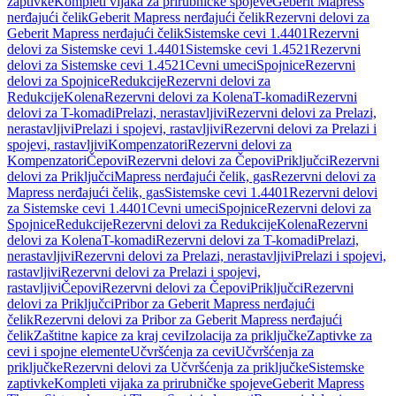
zaptivke
Kompleti vijaka za prirubničke spojeve
Geberit Mapress
nerđajući čelik
Geberit Mapress nerđajući čelik
Rezervni delovi za
Geberit Mapress nerđajući čelik
Sistemske cevi 1.4401
Rezervni
delovi za Sistemske cevi 1.4401
Sistemske cevi 1.4521
Rezervni
delovi za Sistemske cevi 1.4521
Cevni umeci
Spojnice
Rezervni
delovi za Spojnice
Redukcije
Rezervni delovi za
Redukcije
Kolena
Rezervni delovi za Kolena
T-komadi
Rezervni
delovi za T-komadi
Prelazi, nerastavljivi
Rezervni delovi za Prelazi,
nerastavljivi
Prelazi i spojevi, rastavljivi
Rezervni delovi za Prelazi i
spojevi, rastavljivi
Kompenzatori
Rezervni delovi za
Kompenzatori
Čepovi
Rezervni delovi za Čepovi
Priključci
Rezervni
delovi za Priključci
Mapress nerđajući čelik, gas
Rezervni delovi za
Mapress nerđajući čelik, gas
Sistemske cevi 1.4401
Rezervni delovi
za Sistemske cevi 1.4401
Cevni umeci
Spojnice
Rezervni delovi za
Spojnice
Redukcije
Rezervni delovi za Redukcije
Kolena
Rezervni
delovi za Kolena
T-komadi
Rezervni delovi za T-komadi
Prelazi,
nerastavljivi
Rezervni delovi za Prelazi, nerastavljivi
Prelazi i spojevi,
rastavljivi
Rezervni delovi za Prelazi i spojevi,
rastavljivi
Čepovi
Rezervni delovi za Čepovi
Priključci
Rezervni
delovi za Priključci
Pribor za Geberit Mapress nerđajući
čelik
Rezervni delovi za Pribor za Geberit Mapress nerđajući
čelik
Zaštitne kapice za kraj cevi
Izolacija za priključke
Zaptivke za
cevi i spojne elemente
Učvršćenja za cevi
Učvršćenja za
priključke
Rezervni delovi za Učvršćenja za priključke
Sistemske
zaptivke
Kompleti vijaka za prirubničke spojeve
Geberit Mapress