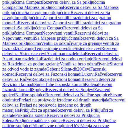
priključcima Compact
Rezervni delovi za Sa priključcima
Compact
Sa Mapress priključcima
Rezervni delovi za Sa Mapress
priključcima
Sa navojnim priključcima
Rezervni delovi za Sa
navojnim priključcima
Zaporni ventili i razdelnici za ugradnu
montažu
Rezervni delovi za Zaporni ventili i razdelnici za ugradnu
montažu
Sa priključcima Compact
Rezervni delovi za Sa
priključcima Compact
Nepovratni ventili
Rezervni delovi za
Nepovratni ventili
Sa Mapress priključcima
Rezervni delovi za Sa
Mapress priključcima
Ventili za odzračivanje za grejanje
Ventili za
brzo odzračivanje
Temperiranje površine
Sistemske cevi
Rezervni
delovi za Sistemske cevi
Asortiman razdelnika
Rezervni delovi za
Asortiman razdelnika
Razdelnici za podno grejanje
Rezervni delovi
za Razdelnici za podno grejanje
Ventili za brzo odzračivanje
Sistemi
za odvod vode iz zgrada
Geberit Silent-db20
Cevi
Fazonski
komadi
Rezervni delovi za Fazonski komadi
Lukovi
Račve
Rezervni
delovi za Račve
Redukcije
Revizioni komadi
Rezervni delovi za
Revizioni komadi
SuperTube fazonski komadi
Kolena
Posebni
fazonski komadi
Spojevi
Rezervni delovi za Spojevi
Zavareni
spojevi
Natične spojnice
Rezervni delovi za Natične spojnice
Stezne
obujmice
Prelazi na proizvode izrađene od drugih materijala
Rezervni
delovi za Prelazi na proizvode izrađene od drugih
materijala
Priključci za aparate
Rezervni delovi za Priključci za
aparate
Priključna kolena
Rezervni delovi za Priključna
kolena
Priključne natične spojnice
Rezervni delovi za Priključne
natične spojnice
Pribor
Cevne obujmice
Učvršćenja za cevne