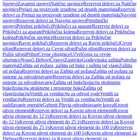
Spojevi
Zavareni spojevi
Natične spojnice
Rezervni delovi za Natične
spojnice
Prelazi na proizvode izrađene od drugih materijala
Rezervni
delovi za Prelazi na proizvode izrađene od drugih materijala
Navojni
spojevi
Rezervni delovi za Navojni spojevi
Prirubnički
spojevi
Prirubni priključci
Priključci za aparate
Rezervni delovi za
Priključci za aparate
Priključna kolena
Rezervni delovi za Priključna
kolena
Priključne spojnice
Rezervni delovi za Priključne
spojnice
Ravni priključci
Rezervni delovi za Ravni priključci
Cevni
sifoni
Rezervni delovi za Cevni sifoni
Pužni sifoni
Rezervni delovi za
Pužni sifoni
Pribor
Cevne obujmice
Učvršćenja za cevne
obujmice
Noseći žlebovi
Čepovi
Zaptivke
Građevinska zaštita
Potrošni
materijal
Zaštita od požara, zaštita od buke i zaštita od vlage
Zaštita
od požara
Rezervni delovi za Zaštita od požara
Zaštita od požara za
sisteme za odvodnjavanje
Rezervni delovi za Zaštita od požara za
sisteme za odvodnjavanje
Zaštita od buke
Izolacija strukturne
buke
Izolacija strukturne i prostorne buke
Zaštita od
vlage
Izolacija
Ventili za ventilaciju za odvod vode
Ventili za
ventilaciju
Rezervni delovi za Ventili za ventilaciju
Ventili za
zadržavanje energije
Geberit Pluvia odvodnjavanje krova
Krovni
ulivni elementi
Rezervni delovi za Krovni ulivni elementi
Krovni
ulivni elementi do 12 l/s
Rezervni delovi za Krovni ulivni elementi
do 12 l/s
Krovni ulivni elementi do 25 l/s
Rezervni delovi za Krovni
ulivni elementi do 25 l/s
Krovni ulivni elementi do 100 l/s
Rezervni
delovi za Krovni ulivni elementi do 100 l/s
Krovni ulivni elementi za
žljebove
Rezervni delovi za Krovni ulivni elementi za