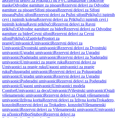
a
Rezervni delovi za Priključci od PVC-a
Manžetne i pokrivne
maske
Odvodne garniture za pisoare
Rezervni delovi za Odvodne
garniture za pisoare
Sifoni pisoara
Rezervni delovi za Sifoni
pisoara
Pužni sifoni
Rezervni delovi za Pužni sifoni
Priključci ispirnih
cevi i ispirnih kolena
Rezervni delovi za Priključci ispirnih cevi i
ispirnih kolena
Ravni priključci
Rezervni delovi za Ravni
priključci
Odvodne garniture za bidee
Rezervni delovi za Odvodne
garniture za bidee
Cevni sifoni
Rezervni delovi za Cevni
sifoni
Priključci
Zaptivke
Prostori za
pranje
Umivaonici
Umivaonici
Rezervni delovi za
Umivaonici
Dvostruki umivaonici
Rezervni delovi za Dvostruki
umivaonici
Ugradni umivaonici
Rezervni delovi za Ugradni
umivaonici
Nadgradni umivaonici
Rezervni delovi za Nadgradni
umivaonici
Umivaonici za pranje ruku
Rezervni delovi za
Umivaonici za pranje ruku
Ugaoni umivaonici za pranje
ruku
Poluugradni umivaonici
Rezervni delovi za Poluugradni
umivaonici
Ugradni umivaonici
Rezervni delovi za Ugradni
umivaonici
Podgradni umivaonici
Rezervni delovi za Podgradni
umivaonici
Ugaoni umivaonici
Umivaonici modela
Comfort
Umivaonici za decu
Umivaonici
Višestruki umivaonici
Ostali
višenamenski umivaonici
Rezervni delovi za Ostali višenamenski
umivaonici
Izlivna korita
Rezervni delovi za Izlivna korita
Trokadero,
konzolni
Rezervni delovi za Trokadero, konzolni
Višenamenski
umivaonici
Rezervni delovi za Višenamenski umivaonici
Umivaonici
za učionice
Pribor
Stubovi
Rezervni delovi za