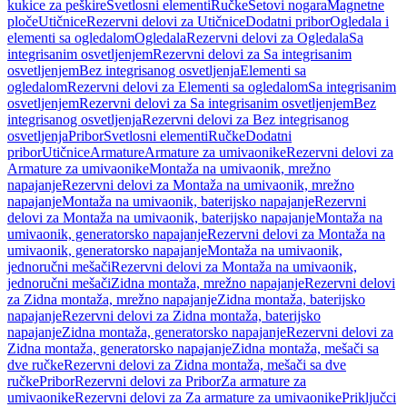
kukice za peškire
Svetlosni elementi
Ručke
Setovi nogara
Magnetne
ploče
Utičnice
Rezervni delovi za Utičnice
Dodatni pribor
Ogledala i
elementi sa ogledalom
Ogledala
Rezervni delovi za Ogledala
Sa
integrisanim osvetljenjem
Rezervni delovi za Sa integrisanim
osvetljenjem
Bez integrisanog osvetljenja
Elementi sa
ogledalom
Rezervni delovi za Elementi sa ogledalom
Sa integrisanim
osvetljenjem
Rezervni delovi za Sa integrisanim osvetljenjem
Bez
integrisanog osvetljenja
Rezervni delovi za Bez integrisanog
osvetljenja
Pribor
Svetlosni elementi
Ručke
Dodatni
pribor
Utičnice
Armature
Armature za umivaonike
Rezervni delovi za
Armature za umivaonike
Montaža na umivaonik, mrežno
napajanje
Rezervni delovi za Montaža na umivaonik, mrežno
napajanje
Montaža na umivaonik, baterijsko napajanje
Rezervni
delovi za Montaža na umivaonik, baterijsko napajanje
Montaža na
umivaonik, generatorsko napajanje
Rezervni delovi za Montaža na
umivaonik, generatorsko napajanje
Montaža na umivaonik,
jednoručni mešači
Rezervni delovi za Montaža na umivaonik,
jednoručni mešači
Zidna montaža, mrežno napajanje
Rezervni delovi
za Zidna montaža, mrežno napajanje
Zidna montaža, baterijsko
napajanje
Rezervni delovi za Zidna montaža, baterijsko
napajanje
Zidna montaža, generatorsko napajanje
Rezervni delovi za
Zidna montaža, generatorsko napajanje
Zidna montaža, mešači sa
dve ručke
Rezervni delovi za Zidna montaža, mešači sa dve
ručke
Pribor
Rezervni delovi za Pribor
Za armature za
umivaonike
Rezervni delovi za Za armature za umivaonike
Priključci