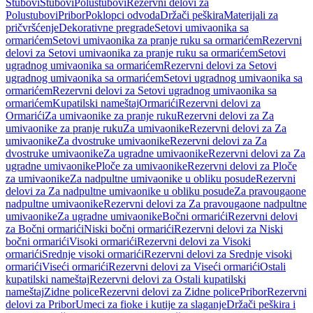
Stubovi
Stubovi
Polustubovi
Rezervni delovi za
Polustubovi
Pribor
Poklopci odvoda
Držači peškira
Materijali za
pričvršćenje
Dekorativne pregrade
Setovi umivaonika sa
ormarićem
Setovi umivaonika za pranje ruku sa ormarićem
Rezervni
delovi za Setovi umivaonika za pranje ruku sa ormarićem
Setovi
ugradnog umivaonika sa ormarićem
Rezervni delovi za Setovi
ugradnog umivaonika sa ormarićem
Setovi ugradnog umivaonika sa
ormarićem
Rezervni delovi za Setovi ugradnog umivaonika sa
ormarićem
Kupatilski nameštaj
Ormarići
Rezervni delovi za
Ormarići
Za umivaonike za pranje ruku
Rezervni delovi za Za
umivaonike za pranje ruku
Za umivaonike
Rezervni delovi za Za
umivaonike
Za dvostruke umivaonike
Rezervni delovi za Za
dvostruke umivaonike
Za ugradne umivaonike
Rezervni delovi za Za
ugradne umivaonike
Ploče za umivaonike
Rezervni delovi za Ploče
za umivaonike
Za nadpultne umivaonike u obliku posude
Rezervni
delovi za Za nadpultne umivaonike u obliku posude
Za pravougaone
nadpultne umivaonike
Rezervni delovi za Za pravougaone nadpultne
umivaonike
Za ugradne umivaonike
Bočni ormarići
Rezervni delovi
za Bočni ormarići
Niski bočni ormarići
Rezervni delovi za Niski
bočni ormarići
Visoki ormarići
Rezervni delovi za Visoki
ormarići
Srednje visoki ormarići
Rezervni delovi za Srednje visoki
ormarići
Viseći ormarići
Rezervni delovi za Viseći ormarići
Ostali
kupatilski nameštaj
Rezervni delovi za Ostali kupatilski
nameštaj
Zidne police
Rezervni delovi za Zidne police
Pribor
Rezervni
delovi za Pribor
Umeci za fioke i kutije za slaganje
Držači peškira i