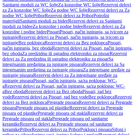
Sanitarni moduli za WC šolje
Za konzolne WC šolje
Rezervni delovi
za Za konzolne WC šolje
Za podne WC šolje
Rezervni delovi za Za
podne WC šolje
Pribor
Rezervni delovi za Pribor
Potrošni
materijali
Sanitarni moduli za bidee
Rezervni delovi za Sanitarni
moduli za bidee
Za konzolne i podne bidee
Rezervni delovi za Za
konzolne i podne bidee
Pisoari
Pisoari, način ispiranja, sa ivicom za
ispiranje
Rezervni delovi za Pisoari, način ispiranja, sa ivicom za
ispiranje
Bez poklopca
Rezervni delovi za Bez poklopca
Pisoari,
način ispiranja, bez oboda
Rezervni delovi za Pisoari, način ispiranja,
bez oboda
Za predzidnu ili ugradnu elektroniku za pisoar
Rezervni
delovi za Za predzidnu ili ugradnu elektroniku za pisoar
Sa
integrisanim uređajima za ispiranje pisoara
Rezervni delovi za Sa
integrisanim uređajima za ispiranje pisoara
Za integrisane uređaje za
ispiranje pisoara
Rezervni delovi za Za integrisane uređaje za
ispiranje pisoara
Pisoari, način ispiranja, sa/za poklopac WC-
a
Rezervni delovi za Pisoari, način ispiranja, sa/za poklopac WC-
a
Bez oboda
Rezervni delovi za Bez oboda
Pisoari, rad bez
vode
Rezervni delovi za Pisoari, rad bez vode
Bez poklopca
Rezervni
delovi za Bez poklopca
Pregrade pisoara
Rezervni delovi za Pregrade
pisoara
Pregrade pisoara od plastike
Rezervni delovi za Pregrade
pisoara od plastike
Pregrade pisoara od stakla
Rezervni delovi za
Pregrade pisoara od stakla
Pregrade pisoara od sanitarne
keramike
Rezervni delovi za Pregrade pisoara od sanitarne
keramike
Pribor
Rezervni delovi za Pribor
Poklopci pisoara
Sifoni i
pribor za sifone
Ispirne cevi, ispirna kolena i prelazi
Rezervni delovi