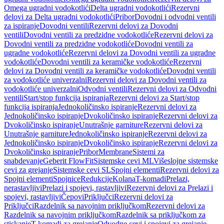
Omega ugradni vodokotlići
Delta ugradni vodokotlići
Rezervni
delovi za Delta ugradni vodokotlići
Pribor
Dovodni i odvodni ventili
za ispiranje
Dovodni ventili
Rezervni delovi za Dovodni
ventili
Dovodni ventili za predzidne vodokotliće
Rezervni delovi za
Dovodni ventili za predzidne vodokotliće
Dovodni ventili za
ugradne vodokotliće
Rezervni delovi za Dovodni ventili za ugradne
vodokotliće
Dovodni ventili za keramičke vodokotliće
Rezervni
delovi za Dovodni ventili za keramičke vodokotliće
Dovodni ventili
za vodokotliće univerzalni
Rezervni delovi za Dovodni ventili za
vodokotliće univerzalni
Odvodni ventili
Rezervni delovi za Odvodni
ventili
Start/stop funkcija ispiranja
Rezervni delovi za Start/stop
funkcija ispiranja
Jednokoličinsko ispiranje
Rezervni delovi za
Jednokoličinsko ispiranje
Dvokoličinsko ispiranje
Rezervni delovi za
Dvokoličinsko ispiranje
Unutrašnje garniture
Rezervni delovi za
Unutrašnje garniture
Jednokoličinsko ispiranje
Rezervni delovi za
Jednokoličinsko ispiranje
Dvokoličinsko ispiranje
Rezervni delovi za
Dvokoličinsko ispiranje
Pribor
Membrane
Sistemi za
snabdevanje
Geberit FlowFit
Sistemske cevi ML
Višeslojne sistemske
cevi za grejanje
Sistemske cevi SL
Spojni elementi
Rezervni delovi za
Spojni elementi
Spojnice
Redukcije
Kolana
T-komadi
Prelazi,
nerastavljivi
Prelazi i spojevi, rastavljivi
Rezervni delovi za Prelazi i
spojevi, rastavljivi
Čepovi
Priključci
Rezervni delovi za
Priključci
Razdelnik sa navojnim priključkom
Rezervni delovi za
Razdelnik sa navojnim priključkom
Razdelnik sa priključkom za
stiskanje
T-komadi za grejanje
Odvodne cevi i spojevi za grejanje,