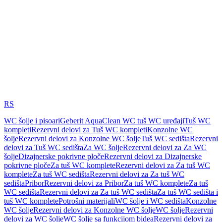
RS
WC šolje i pisoari
Geberit AquaClean WC tuš WC uređaji
Tuš WC
kompleti
Rezervni delovi za Tuš WC kompleti
Konzolne WC
šolje
Rezervni delovi za Konzolne WC šolje
Tuš WC sedišta
Rezervni
delovi za Tuš WC sedišta
Za WC šolje
Rezervni delovi za Za WC
šolje
Dizajnerske pokrivne ploče
Rezervni delovi za Dizajnerske
pokrivne ploče
Za tuš WC komplete
Rezervni delovi za Za tuš WC
komplete
Za tuš WC sedišta
Rezervni delovi za Za tuš WC
sedišta
Pribor
Rezervni delovi za Pribor
Za tuš WC komplete
Za tuš
WC sedišta
Rezervni delovi za Za tuš WC sedišta
Za tuš WC sedišta i
tuš WC komplete
Potrošni materijali
WC šolje i WC sedišta
Konzolne
WC šolje
Rezervni delovi za Konzolne WC šolje
WC šolje
Rezervni
delovi za WC šolje
WC šolje sa funkcijom bidea
Rezervni delovi za