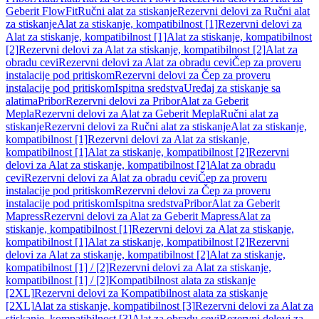
Geberit FlowFit
Ručni alat za stiskanje
Rezervni delovi za Ručni alat
za stiskanje
Alat za stiskanje, kompatibilnost [1]
Rezervni delovi za
Alat za stiskanje, kompatibilnost [1]
Alat za stiskanje, kompatibilnost
[2]
Rezervni delovi za Alat za stiskanje, kompatibilnost [2]
Alat za
obradu cevi
Rezervni delovi za Alat za obradu cevi
Čep za proveru
instalacije pod pritiskom
Rezervni delovi za Čep za proveru
instalacije pod pritiskom
Ispitna sredstva
Uređaj za stiskanje sa
alatima
Pribor
Rezervni delovi za Pribor
Alat za Geberit
Mepla
Rezervni delovi za Alat za Geberit Mepla
Ručni alat za
stiskanje
Rezervni delovi za Ručni alat za stiskanje
Alat za stiskanje,
kompatibilnost [1]
Rezervni delovi za Alat za stiskanje,
kompatibilnost [1]
Alat za stiskanje, kompatibilnost [2]
Rezervni
delovi za Alat za stiskanje, kompatibilnost [2]
Alat za obradu
cevi
Rezervni delovi za Alat za obradu cevi
Čep za proveru
instalacije pod pritiskom
Rezervni delovi za Čep za proveru
instalacije pod pritiskom
Ispitna sredstva
Pribor
Alat za Geberit
Mapress
Rezervni delovi za Alat za Geberit Mapress
Alat za
stiskanje, kompatibilnost [1]
Rezervni delovi za Alat za stiskanje,
kompatibilnost [1]
Alat za stiskanje, kompatibilnost [2]
Rezervni
delovi za Alat za stiskanje, kompatibilnost [2]
Alat za stiskanje,
kompatibilnost [1] / [2]
Rezervni delovi za Alat za stiskanje,
kompatibilnost [1] / [2]
Kompatibilnost alata za stiskanje
[2XL]
Rezervni delovi za Kompatibilnost alata za stiskanje
[2XL]
Alat za stiskanje, kompatibilnost [3]
Rezervni delovi za Alat za
stiskanje, kompatibilnost [3]
Alat za obradu cevi
Rezervni delovi za