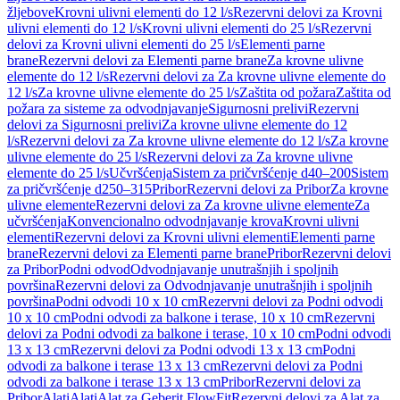
žljebove
Krovni ulivni elementi do 12 l/s
Rezervni delovi za Krovni
ulivni elementi do 12 l/s
Krovni ulivni elementi do 25 l/s
Rezervni
delovi za Krovni ulivni elementi do 25 l/s
Elementi parne
brane
Rezervni delovi za Elementi parne brane
Za krovne ulivne
elemente do 12 l/s
Rezervni delovi za Za krovne ulivne elemente do
12 l/s
Za krovne ulivne elemente do 25 l/s
Zaštita od požara
Zaštita od
požara za sisteme za odvodnjavanje
Sigurnosni prelivi
Rezervni
delovi za Sigurnosni prelivi
Za krovne ulivne elemente do 12
l/s
Rezervni delovi za Za krovne ulivne elemente do 12 l/s
Za krovne
ulivne elemente do 25 l/s
Rezervni delovi za Za krovne ulivne
elemente do 25 l/s
Učvršćenja
Sistem za pričvršćenje d40–200
Sistem
za pričvršćenje d250–315
Pribor
Rezervni delovi za Pribor
Za krovne
ulivne elemente
Rezervni delovi za Za krovne ulivne elemente
Za
učvršćenja
Konvencionalno odvodnjavanje krova
Krovni ulivni
elementi
Rezervni delovi za Krovni ulivni elementi
Elementi parne
brane
Rezervni delovi za Elementi parne brane
Pribor
Rezervni delovi
za Pribor
Podni odvod
Odvodnjavanje unutrašnjih i spoljnih
površina
Rezervni delovi za Odvodnjavanje unutrašnjih i spoljnih
površina
Podni odvodi 10 x 10 cm
Rezervni delovi za Podni odvodi
10 x 10 cm
Podni odvodi za balkone i terase, 10 x 10 cm
Rezervni
delovi za Podni odvodi za balkone i terase, 10 x 10 cm
Podni odvodi
13 x 13 cm
Rezervni delovi za Podni odvodi 13 x 13 cm
Podni
odvodi za balkone i terase 13 x 13 cm
Rezervni delovi za Podni
odvodi za balkone i terase 13 x 13 cm
Pribor
Rezervni delovi za
Pribor
Alati
Alati
Alat za Geberit FlowFit
Rezervni delovi za Alat za