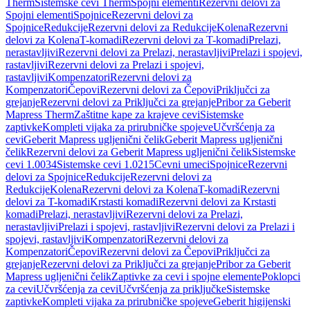
Therm
Sistemske cevi Therm
Spojni elementi
Rezervni delovi za
Spojni elementi
Spojnice
Rezervni delovi za
Spojnice
Redukcije
Rezervni delovi za Redukcije
Kolena
Rezervni
delovi za Kolena
T-komadi
Rezervni delovi za T-komadi
Prelazi,
nerastavljivi
Rezervni delovi za Prelazi, nerastavljivi
Prelazi i spojevi,
rastavljivi
Rezervni delovi za Prelazi i spojevi,
rastavljivi
Kompenzatori
Rezervni delovi za
Kompenzatori
Čepovi
Rezervni delovi za Čepovi
Priključci za
grejanje
Rezervni delovi za Priključci za grejanje
Pribor za Geberit
Mapress Therm
Zaštitne kape za krajeve cevi
Sistemske
zaptivke
Kompleti vijaka za prirubničke spojeve
Učvršćenja za
cevi
Geberit Mapress ugljenični čelik
Geberit Mapress ugljenični
čelik
Rezervni delovi za Geberit Mapress ugljenični čelik
Sistemske
cevi 1.0034
Sistemske cevi 1.0215
Cevni umeci
Spojnice
Rezervni
delovi za Spojnice
Redukcije
Rezervni delovi za
Redukcije
Kolena
Rezervni delovi za Kolena
T-komadi
Rezervni
delovi za T-komadi
Krstasti komadi
Rezervni delovi za Krstasti
komadi
Prelazi, nerastavljivi
Rezervni delovi za Prelazi,
nerastavljivi
Prelazi i spojevi, rastavljivi
Rezervni delovi za Prelazi i
spojevi, rastavljivi
Kompenzatori
Rezervni delovi za
Kompenzatori
Čepovi
Rezervni delovi za Čepovi
Priključci za
grejanje
Rezervni delovi za Priključci za grejanje
Pribor za Geberit
Mapress ugljenični čelik
Zaptivke za cevi i spojne elemente
Poklopci
za cevi
Učvršćenja za cevi
Učvršćenja za priključke
Sistemske
zaptivke
Kompleti vijaka za prirubničke spojeve
Geberit higijenski