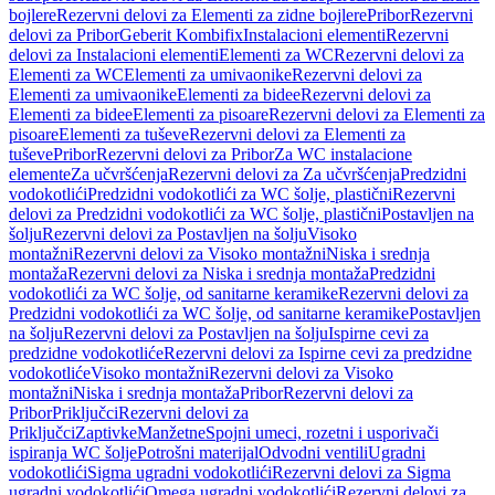
bojlere
Rezervni delovi za Elementi za zidne bojlere
Pribor
Rezervni
delovi za Pribor
Geberit Kombifix
Instalacioni elementi
Rezervni
delovi za Instalacioni elementi
Elementi za WC
Rezervni delovi za
Elementi za WC
Elementi za umivaonike
Rezervni delovi za
Elementi za umivaonike
Elementi za bidee
Rezervni delovi za
Elementi za bidee
Elementi za pisoare
Rezervni delovi za Elementi za
pisoare
Elementi za tuševe
Rezervni delovi za Elementi za
tuševe
Pribor
Rezervni delovi za Pribor
Za WC instalacione
elemente
Za učvršćenja
Rezervni delovi za Za učvršćenja
Predzidni
vodokotlići
Predzidni vodokotlići za WC šolje, plastični
Rezervni
delovi za Predzidni vodokotlići za WC šolje, plastični
Postavljen na
šolju
Rezervni delovi za Postavljen na šolju
Visoko
montažni
Rezervni delovi za Visoko montažni
Niska i srednja
montaža
Rezervni delovi za Niska i srednja montaža
Predzidni
vodokotlići za WC šolje, od sanitarne keramike
Rezervni delovi za
Predzidni vodokotlići za WC šolje, od sanitarne keramike
Postavljen
na šolju
Rezervni delovi za Postavljen na šolju
Ispirne cevi za
predzidne vodokotliće
Rezervni delovi za Ispirne cevi za predzidne
vodokotliće
Visoko montažni
Rezervni delovi za Visoko
montažni
Niska i srednja montaža
Pribor
Rezervni delovi za
Pribor
Priključci
Rezervni delovi za
Priključci
Zaptivke
Manžetne
Spojni umeci, rozetni i usporivači
ispiranja WC šolje
Potrošni materijal
Odvodni ventili
Ugradni
vodokotlići
Sigma ugradni vodokotlići
Rezervni delovi za Sigma
ugradni vodokotlići
Omega ugradni vodokotlići
Rezervni delovi za