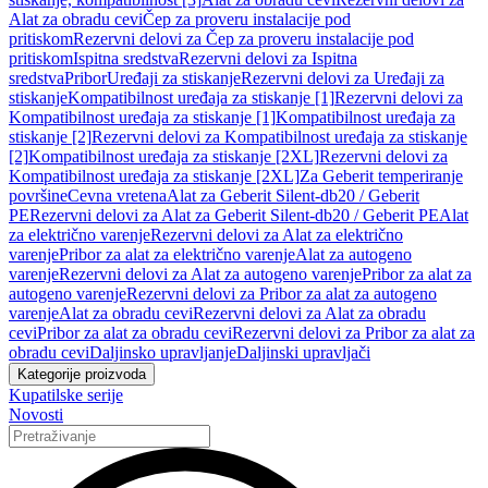
Alat za obradu cevi
Čep za proveru instalacije pod
pritiskom
Rezervni delovi za Čep za proveru instalacije pod
pritiskom
Ispitna sredstva
Rezervni delovi za Ispitna
sredstva
Pribor
Uređaji za stiskanje
Rezervni delovi za Uređaji za
stiskanje
Kompatibilnost uređaja za stiskanje [1]
Rezervni delovi za
Kompatibilnost uređaja za stiskanje [1]
Kompatibilnost uređaja za
stiskanje [2]
Rezervni delovi za Kompatibilnost uređaja za stiskanje
[2]
Kompatibilnost uređaja za stiskanje [2XL]
Rezervni delovi za
Kompatibilnost uređaja za stiskanje [2XL]
Za Geberit temperiranje
površine
Cevna vretena
Alat za Geberit Silent-db20 / Geberit
PE
Rezervni delovi za Alat za Geberit Silent-db20 / Geberit PE
Alat
za električno varenje
Rezervni delovi za Alat za električno
varenje
Pribor za alat za električno varenje
Alat za autogeno
varenje
Rezervni delovi za Alat za autogeno varenje
Pribor za alat za
autogeno varenje
Rezervni delovi za Pribor za alat za autogeno
varenje
Alat za obradu cevi
Rezervni delovi za Alat za obradu
cevi
Pribor za alat za obradu cevi
Rezervni delovi za Pribor za alat za
obradu cevi
Daljinsko upravljanje
Daljinski upravljači
Kategorije proizvoda
Kupatilske serije
Novosti