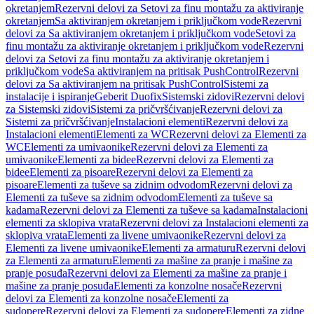
okretanjem
Rezervni delovi za Setovi za finu montažu za aktiviranje
okretanjem
Sa aktiviranjem okretanjem i priključkom vode
Rezervni
delovi za Sa aktiviranjem okretanjem i priključkom vode
Setovi za
finu montažu za aktiviranje okretanjem i priključkom vode
Rezervni
delovi za Setovi za finu montažu za aktiviranje okretanjem i
priključkom vode
Sa aktiviranjem na pritisak PushControl
Rezervni
delovi za Sa aktiviranjem na pritisak PushControl
Sistemi za
instalacije i ispiranje
Geberit Duofix
Sistemski zidovi
Rezervni delovi
za Sistemski zidovi
Sistemi za pričvršćivanje
Rezervni delovi za
Sistemi za pričvršćivanje
Instalacioni elementi
Rezervni delovi za
Instalacioni elementi
Elementi za WC
Rezervni delovi za Elementi za
WC
Elementi za umivaonike
Rezervni delovi za Elementi za
umivaonike
Elementi za bidee
Rezervni delovi za Elementi za
bidee
Elementi za pisoare
Rezervni delovi za Elementi za
pisoare
Elementi za tuševe sa zidnim odvodom
Rezervni delovi za
Elementi za tuševe sa zidnim odvodom
Elementi za tuševe sa
kadama
Rezervni delovi za Elementi za tuševe sa kadama
Instalacioni
elementi za sklopiva vrata
Rezervni delovi za Instalacioni elementi za
sklopiva vrata
Elementi za livene umivaonike
Rezervni delovi za
Elementi za livene umivaonike
Elementi za armaturu
Rezervni delovi
za Elementi za armaturu
Elementi za mašine za pranje i mašine za
pranje posuđa
Rezervni delovi za Elementi za mašine za pranje i
mašine za pranje posuđa
Elementi za konzolne nosače
Rezervni
delovi za Elementi za konzolne nosače
Elementi za
sudopere
Rezervni delovi za Elementi za sudopere
Elementi za zidne