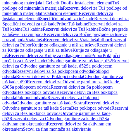
mineralnog materijala i Geberit Duofix instalacioni elementi
Tuš
podloge od mineralnih materijala
Rezervni delovi za Tuš podloge od
mineralnih materijala
Instalacioni elementi
Rezervni delovi za
Instalacioni elementi
Specifični odvodi za tuš kade
Rezervni delovi za
Specifični odvodi za tuš kade
Pribor
Tuš kabine
Rezervni delovi za
Tuš kabine
Tuš kabine
Rezervni delovi za Tuš kabine
Bočne pregrade
za tuševe u ravni poda
Rezervni delovi za Bočne pregrade za tuševe
u ravni poda
Vrata tuša
Rezervni delovi za Vrata tuša
Pribor
Rezervni
delovi za Pribor
Kutije za odlaganje u niši za tuševe
Rezervni delovi
za Kutije za odlaganje u niši za tuševe
Kutije za odlaganje u
niši
Rezervni delovi za Kutije za odlaganje u niši
Pribor
Priključci
uređaja za tuševe i kade
Odvodne garniture za tuš kade, d52
Rezervni
delovi za Odvodne garniture za tuš kade, d52
Sa poklopcem
odvoda
Rezervni delovi za Sa poklopcem odvoda
Poklopci
odvoda
Rezervni delovi za Poklopci odvoda
Odvodne garniture za
tuš kade, d90
Rezervni delovi za Odvodne garniture za tuš kade,
d90
Sa poklopcem odvoda
Rezervni delovi za Sa poklopcem
odvoda
Bez poklopca odvoda
Rezervni delovi za Bez poklopca
odvoda
Poklopci odvoda
Rezervni delovi za Poklopci
odvoda
Odvodne garniture za tuš kade Sestra
Rezervni delovi za
Odvodne garniture za tuš kade Sestra
Bez poklopca odvoda
Rezervni
delovi za Bez poklopca odvoda
Odvodne garniture za kade,
d52
Rezervni delovi za Odvodne garniture za kade, d52
Sa
aktiviranjem okretanjem
Rezervni delovi za Sa aktiviranjem
okretanjem
Setovi za finu montažu za aktiviranje