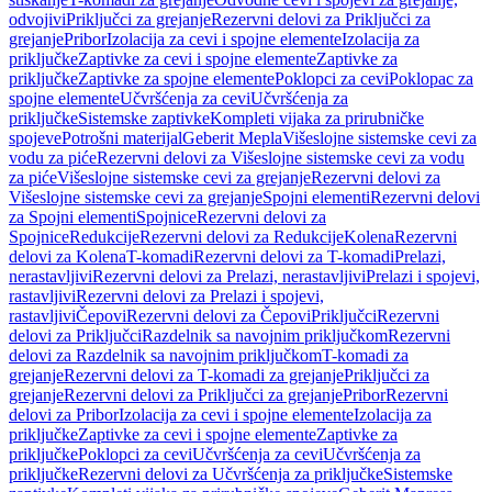
odvojivi
Priključci za grejanje
Rezervni delovi za Priključci za
grejanje
Pribor
Izolacija za cevi i spojne elemente
Izolacija za
priključke
Zaptivke za cevi i spojne elemente
Zaptivke za
priključke
Zaptivke za spojne elemente
Poklopci za cevi
Poklopac za
spojne elemente
Učvršćenja za cevi
Učvršćenja za
priključke
Sistemske zaptivke
Kompleti vijaka za prirubničke
spojeve
Potrošni materijal
Geberit Mepla
Višeslojne sistemske cevi za
vodu za piće
Rezervni delovi za Višeslojne sistemske cevi za vodu
za piće
Višeslojne sistemske cevi za grejanje
Rezervni delovi za
Višeslojne sistemske cevi za grejanje
Spojni elementi
Rezervni delovi
za Spojni elementi
Spojnice
Rezervni delovi za
Spojnice
Redukcije
Rezervni delovi za Redukcije
Kolena
Rezervni
delovi za Kolena
T-komadi
Rezervni delovi za T-komadi
Prelazi,
nerastavljivi
Rezervni delovi za Prelazi, nerastavljivi
Prelazi i spojevi,
rastavljivi
Rezervni delovi za Prelazi i spojevi,
rastavljivi
Čepovi
Rezervni delovi za Čepovi
Priključci
Rezervni
delovi za Priključci
Razdelnik sa navojnim priključkom
Rezervni
delovi za Razdelnik sa navojnim priključkom
T-komadi za
grejanje
Rezervni delovi za T-komadi za grejanje
Priključci za
grejanje
Rezervni delovi za Priključci za grejanje
Pribor
Rezervni
delovi za Pribor
Izolacija za cevi i spojne elemente
Izolacija za
priključke
Zaptivke za cevi i spojne elemente
Zaptivke za
priključke
Poklopci za cevi
Učvršćenja za cevi
Učvršćenja za
priključke
Rezervni delovi za Učvršćenja za priključke
Sistemske