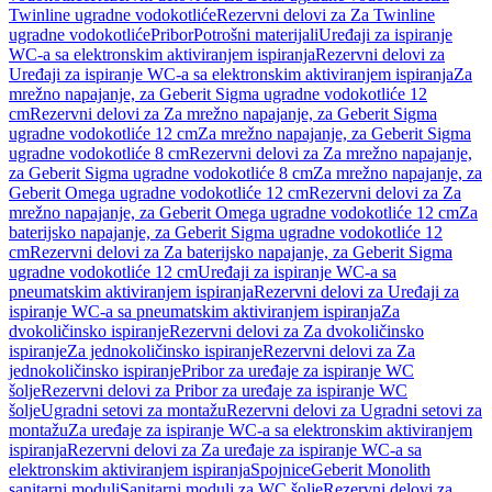
Twinline ugradne vodokotliće
Rezervni delovi za Za Twinline
ugradne vodokotliće
Pribor
Potrošni materijali
Uređaji za ispiranje
WC-a sa elektronskim aktiviranjem ispiranja
Rezervni delovi za
Uređaji za ispiranje WC-a sa elektronskim aktiviranjem ispiranja
Za
mrežno napajanje, za Geberit Sigma ugradne vodokotliće 12
cm
Rezervni delovi za Za mrežno napajanje, za Geberit Sigma
ugradne vodokotliće 12 cm
Za mrežno napajanje, za Geberit Sigma
ugradne vodokotliće 8 cm
Rezervni delovi za Za mrežno napajanje,
za Geberit Sigma ugradne vodokotliće 8 cm
Za mrežno napajanje, za
Geberit Omega ugradne vodokotliće 12 cm
Rezervni delovi za Za
mrežno napajanje, za Geberit Omega ugradne vodokotliće 12 cm
Za
baterijsko napajanje, za Geberit Sigma ugradne vodokotliće 12
cm
Rezervni delovi za Za baterijsko napajanje, za Geberit Sigma
ugradne vodokotliće 12 cm
Uređaji za ispiranje WC-a sa
pneumatskim aktiviranjem ispiranja
Rezervni delovi za Uređaji za
ispiranje WC-a sa pneumatskim aktiviranjem ispiranja
Za
dvokoličinsko ispiranje
Rezervni delovi za Za dvokoličinsko
ispiranje
Za jednokoličinsko ispiranje
Rezervni delovi za Za
jednokoličinsko ispiranje
Pribor za uređaje za ispiranje WC
šolje
Rezervni delovi za Pribor za uređaje za ispiranje WC
šolje
Ugradni setovi za montažu
Rezervni delovi za Ugradni setovi za
montažu
Za uređaje za ispiranje WC-a sa elektronskim aktiviranjem
ispiranja
Rezervni delovi za Za uređaje za ispiranje WC-a sa
elektronskim aktiviranjem ispiranja
Spojnice
Geberit Monolith
sanitarni moduli
Sanitarni moduli za WC šolje
Rezervni delovi za