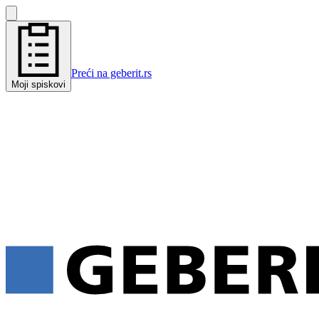
Preći na geberit.rs
Moji spiskovi