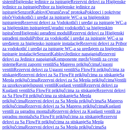
sistem
Higijenske jedinice za ispiranje
Rezervni delovi za Higijenske
jedinice za ispiranje
Pribor za higijenske jedinice za
ispiranje
Senzori
Kablovi
Ograničavač protoka
Poklopci i pokrivne
ploče
Vodokotlići i uređaj za ispiranje WC-a sa higijenskim
ispiranjem
Rezervni delovi za Vodokotlići i uređaj za ispiranje WC-a
sa higijenskim ispiranjem
Ugradni vodokotlići sa higijenskim
ispiračem
Higijenski ugrađeni moduli
Rezervni delovi za Higijenski
ugrađeni moduli
Pribor za vodokotlić i uređaj za ispiranje WC-a sa
uređajem za higijensko ispiranje instalacije
Rezervni delovi za Pribor
za vodokotlić i uređaj za ispiranje WC-a sa uređajem za higijensko
ispiranje instalacije
Senzori
Kablovi
Jedinice napajanja
Rezervni
delovi za Jedinice napajanja
Komponente mreže
Ventili za cevne
sisteme
Ravni zaporni ventili
Sa Mapress priključcima
Ugaoni
ventili
Rezervni delovi za Ugaoni ventili
Sa FlowFit priključcima za
stiskanje
Rezervni delovi za Sa FlowFit priključcima za stiskanje
Sa
Mepla priključcima
Rezervni delovi za Sa Mepla priključcima
Ventili
za uzorkovanje
Ispusni ventili
Kuglasti ventili
Rezervni delovi za
Kuglasti ventili
Sa FlowFit priključcima za stiskanje
Rezervni delovi
za Sa FlowFit priključcima za stiskanje
Sa Mepla
priključcima
Rezervni delovi za Sa Mepla priključcima
Sa Mapress
priključcima
Rezervni delovi za Sa Mapress priključcima
Kuglasti
ventili za ugradnu montažu
Rezervni delovi za Kuglasti ventili za
ugradnu montažu
Sa FlowFit priključcima za stiskanje
Rezervni
delovi za Sa FlowFit priključcima za stiskanje
Sa Mepla
priključcima
Rezervni delovi za Sa Mepla priključcima
Sa