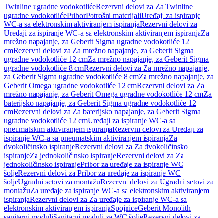
Twinline ugradne vodokotliće
Rezervni delovi za Za Twinline
ugradne vodokotliće
Pribor
Potrošni materijali
Uređaji za ispiranje
WC-a sa elektronskim aktiviranjem ispiranja
Rezervni delovi za
Uređaji za ispiranje WC-a sa elektronskim aktiviranjem ispiranja
Za
mrežno napajanje, za Geberit Sigma ugradne vodokotliće 12
cm
Rezervni delovi za Za mrežno napajanje, za Geberit Sigma
ugradne vodokotliće 12 cm
Za mrežno napajanje, za Geberit Sigma
ugradne vodokotliće 8 cm
Rezervni delovi za Za mrežno napajanje,
za Geberit Sigma ugradne vodokotliće 8 cm
Za mrežno napajanje, za
Geberit Omega ugradne vodokotliće 12 cm
Rezervni delovi za Za
mrežno napajanje, za Geberit Omega ugradne vodokotliće 12 cm
Za
baterijsko napajanje, za Geberit Sigma ugradne vodokotliće 12
cm
Rezervni delovi za Za baterijsko napajanje, za Geberit Sigma
ugradne vodokotliće 12 cm
Uređaji za ispiranje WC-a sa
pneumatskim aktiviranjem ispiranja
Rezervni delovi za Uređaji za
ispiranje WC-a sa pneumatskim aktiviranjem ispiranja
Za
dvokoličinsko ispiranje
Rezervni delovi za Za dvokoličinsko
ispiranje
Za jednokoličinsko ispiranje
Rezervni delovi za Za
jednokoličinsko ispiranje
Pribor za uređaje za ispiranje WC
šolje
Rezervni delovi za Pribor za uređaje za ispiranje WC
šolje
Ugradni setovi za montažu
Rezervni delovi za Ugradni setovi za
montažu
Za uređaje za ispiranje WC-a sa elektronskim aktiviranjem
ispiranja
Rezervni delovi za Za uređaje za ispiranje WC-a sa
elektronskim aktiviranjem ispiranja
Spojnice
Geberit Monolith
sanitarni moduli
Sanitarni moduli za WC šolje
Rezervni delovi za