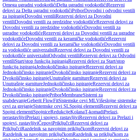
Omega ugradni vodokotlići
Delta ugradni vodokotlići
Rezervni
delovi za Delta ugradni vodokotlići
Pribor
Dovodni i odvodni ventili
za ispiranje
Dovodni ventili
Rezervni delovi za Dovodni
ventili
Dovodni ventili za predzidne vodokotliće
Rezervni delovi za
Dovodni ventili za predzidne vodokotliće
Dovodni ventili za
ugradne vodokotliće
Rezervni delovi za Dovodni ventili za ugradne
vodokotliće
Dovodni ventili za keramičke vodokotliće
Rezervni
delovi za Dovodni ventili za keramičke vodokotliće
Dovodni ventili
za vodokotliće univerzalni
Rezervni delovi za Dovodni ventili za
vodokotliće univerzalni
Odvodni ventili
Rezervni delovi za Odvodni
ventili
Start/stop funkcija ispiranja
Rezervni delovi za Start/stop
funkcija ispiranja
Jednokoličinsko ispiranje
Rezervni delovi za
Jednokoličinsko ispiranje
Dvokoličinsko ispiranje
Rezervni delovi za
Dvokoličinsko ispiranje
Unutrašnje garniture
Rezervni delovi za
Unutrašnje garniture
Jednokoličinsko ispiranje
Rezervni delovi za
Jednokoličinsko ispiranje
Dvokoličinsko ispiranje
Rezervni delovi za
Dvokoličinsko ispiranje
Pribor
Membrane
Sistemi za
snabdevanje
Geberit FlowFit
Sistemske cevi ML
Višeslojne sistemske
cevi za grejanje
Sistemske cevi SL
Spojni elementi
Rezervni delovi za
Spojni elementi
Spojnice
Redukcije
Kolana
T-komadi
Prelazi,
nerastavljivi
Prelazi i spojevi, rastavljivi
Rezervni delovi za Prelazi i
spojevi, rastavljivi
Čepovi
Priključci
Rezervni delovi za
Priključci
Razdelnik sa navojnim priključkom
Rezervni delovi za
Razdelnik sa navojnim priključkom
Razdelnik sa priključkom za
stiskanje
T-komadi za grejanje
Odvodne cevi i spojevi za grejanje,