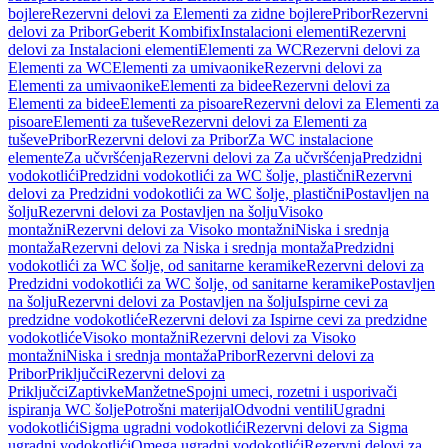
bojlere
Rezervni delovi za Elementi za zidne bojlere
Pribor
Rezervni
delovi za Pribor
Geberit Kombifix
Instalacioni elementi
Rezervni
delovi za Instalacioni elementi
Elementi za WC
Rezervni delovi za
Elementi za WC
Elementi za umivaonike
Rezervni delovi za
Elementi za umivaonike
Elementi za bidee
Rezervni delovi za
Elementi za bidee
Elementi za pisoare
Rezervni delovi za Elementi za
pisoare
Elementi za tuševe
Rezervni delovi za Elementi za
tuševe
Pribor
Rezervni delovi za Pribor
Za WC instalacione
elemente
Za učvršćenja
Rezervni delovi za Za učvršćenja
Predzidni
vodokotlići
Predzidni vodokotlići za WC šolje, plastični
Rezervni
delovi za Predzidni vodokotlići za WC šolje, plastični
Postavljen na
šolju
Rezervni delovi za Postavljen na šolju
Visoko
montažni
Rezervni delovi za Visoko montažni
Niska i srednja
montaža
Rezervni delovi za Niska i srednja montaža
Predzidni
vodokotlići za WC šolje, od sanitarne keramike
Rezervni delovi za
Predzidni vodokotlići za WC šolje, od sanitarne keramike
Postavljen
na šolju
Rezervni delovi za Postavljen na šolju
Ispirne cevi za
predzidne vodokotliće
Rezervni delovi za Ispirne cevi za predzidne
vodokotliće
Visoko montažni
Rezervni delovi za Visoko
montažni
Niska i srednja montaža
Pribor
Rezervni delovi za
Pribor
Priključci
Rezervni delovi za
Priključci
Zaptivke
Manžetne
Spojni umeci, rozetni i usporivači
ispiranja WC šolje
Potrošni materijal
Odvodni ventili
Ugradni
vodokotlići
Sigma ugradni vodokotlići
Rezervni delovi za Sigma
ugradni vodokotlići
Omega ugradni vodokotlići
Rezervni delovi za