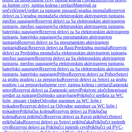
za Ispirne cevi, ispirna kolena i prelazi
Materijali za
pričvršćenje
Uređaji za ispiranje pisoara
Ugradna montaža
Rezervni
delovi za Ugradna montaža
Sa elektronskim aktiviranjem ispiranja,
mrežno napajanje
Rezervni delovi za Sa elektronskim aktiviranjem
ispiranja, mrežno napajanje
Sa elektronskim aktiviranjem ispiranja,
baterijsko napajanje
Rezervni delovi za Sa elektronskim aktiviranjem
ispiranja, baterijsko napajanje
Sa pneumatskim aktiviranjem
ispiranja
Rezervni delovi za Sa pneumatskim aktiviranjem
ispiranja
Basic
Rezervni delovi za Basic
Predzidna montaža
Rezervni
delovi za Predzidna montaža
Sa elektronskim aktiviranjem ispiranja,
mrežno napajanje
Rezervni delovi za Sa elektronskim aktiviranjem
ispiranja, mrežno napajanje
Sa elektronskim aktiviranjem ispiranja,
baterijsko napajanje
Rezervni delovi za Sa elektronskim aktiviranjem
ispiranja, baterijsko napajanje
Pribor
Rezervni delovi za Pribor
Setovi
za grubu gradnju i za prepravku
Rezervni delovi za Setovi za grubu
gradnju i za prepravku
Ispirne cevi, ispirna kolena i prelazi
Zamenski
setovi
Rezervni delovi za Zamenski setovi
Pokrivne ploče
Integrisani
uređaji za ispiranje
Daljinsko upravljanje
Priključci uređaja za WC
šolje, pisoare i bidee
Odvodne garniture za WC šolje i
trokadere
Rezervni delovi za Odvodne garniture za WC šolje i
trokadere
Priključna kolena
Rezervni delovi za Priključna
kolena
Ravni priključci
Rezervni delovi za Ravni priključci
Setovi
priključaka
Rezervni delovi za Setovi priključaka
Priključci ispirnih
cevi
Rezervni delovi za Priključci ispirnih cevi
Priključci od PVC-