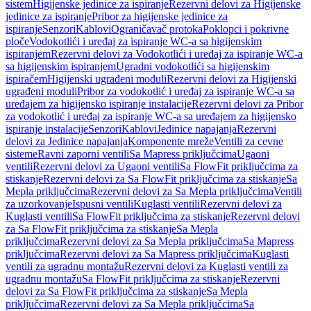
sistem
Higijenske jedinice za ispiranje
Rezervni delovi za Higijenske
jedinice za ispiranje
Pribor za higijenske jedinice za
ispiranje
Senzori
Kablovi
Ograničavač protoka
Poklopci i pokrivne
ploče
Vodokotlići i uređaj za ispiranje WC-a sa higijenskim
ispiranjem
Rezervni delovi za Vodokotlići i uređaj za ispiranje WC-a
sa higijenskim ispiranjem
Ugradni vodokotlići sa higijenskim
ispiračem
Higijenski ugrađeni moduli
Rezervni delovi za Higijenski
ugrađeni moduli
Pribor za vodokotlić i uređaj za ispiranje WC-a sa
uređajem za higijensko ispiranje instalacije
Rezervni delovi za Pribor
za vodokotlić i uređaj za ispiranje WC-a sa uređajem za higijensko
ispiranje instalacije
Senzori
Kablovi
Jedinice napajanja
Rezervni
delovi za Jedinice napajanja
Komponente mreže
Ventili za cevne
sisteme
Ravni zaporni ventili
Sa Mapress priključcima
Ugaoni
ventili
Rezervni delovi za Ugaoni ventili
Sa FlowFit priključcima za
stiskanje
Rezervni delovi za Sa FlowFit priključcima za stiskanje
Sa
Mepla priključcima
Rezervni delovi za Sa Mepla priključcima
Ventili
za uzorkovanje
Ispusni ventili
Kuglasti ventili
Rezervni delovi za
Kuglasti ventili
Sa FlowFit priključcima za stiskanje
Rezervni delovi
za Sa FlowFit priključcima za stiskanje
Sa Mepla
priključcima
Rezervni delovi za Sa Mepla priključcima
Sa Mapress
priključcima
Rezervni delovi za Sa Mapress priključcima
Kuglasti
ventili za ugradnu montažu
Rezervni delovi za Kuglasti ventili za
ugradnu montažu
Sa FlowFit priključcima za stiskanje
Rezervni
delovi za Sa FlowFit priključcima za stiskanje
Sa Mepla
priključcima
Rezervni delovi za Sa Mepla priključcima
Sa