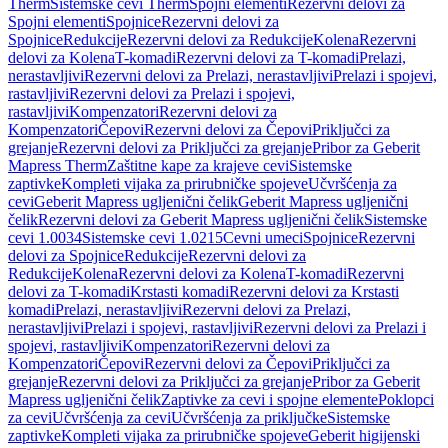
Therm
Sistemske cevi Therm
Spojni elementi
Rezervni delovi za
Spojni elementi
Spojnice
Rezervni delovi za
Spojnice
Redukcije
Rezervni delovi za Redukcije
Kolena
Rezervni
delovi za Kolena
T-komadi
Rezervni delovi za T-komadi
Prelazi,
nerastavljivi
Rezervni delovi za Prelazi, nerastavljivi
Prelazi i spojevi,
rastavljivi
Rezervni delovi za Prelazi i spojevi,
rastavljivi
Kompenzatori
Rezervni delovi za
Kompenzatori
Čepovi
Rezervni delovi za Čepovi
Priključci za
grejanje
Rezervni delovi za Priključci za grejanje
Pribor za Geberit
Mapress Therm
Zaštitne kape za krajeve cevi
Sistemske
zaptivke
Kompleti vijaka za prirubničke spojeve
Učvršćenja za
cevi
Geberit Mapress ugljenični čelik
Geberit Mapress ugljenični
čelik
Rezervni delovi za Geberit Mapress ugljenični čelik
Sistemske
cevi 1.0034
Sistemske cevi 1.0215
Cevni umeci
Spojnice
Rezervni
delovi za Spojnice
Redukcije
Rezervni delovi za
Redukcije
Kolena
Rezervni delovi za Kolena
T-komadi
Rezervni
delovi za T-komadi
Krstasti komadi
Rezervni delovi za Krstasti
komadi
Prelazi, nerastavljivi
Rezervni delovi za Prelazi,
nerastavljivi
Prelazi i spojevi, rastavljivi
Rezervni delovi za Prelazi i
spojevi, rastavljivi
Kompenzatori
Rezervni delovi za
Kompenzatori
Čepovi
Rezervni delovi za Čepovi
Priključci za
grejanje
Rezervni delovi za Priključci za grejanje
Pribor za Geberit
Mapress ugljenični čelik
Zaptivke za cevi i spojne elemente
Poklopci
za cevi
Učvršćenja za cevi
Učvršćenja za priključke
Sistemske
zaptivke
Kompleti vijaka za prirubničke spojeve
Geberit higijenski