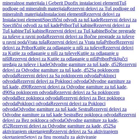
mineralnog materijala i Geberit Duofix instalacioni elementi
Tuš
podloge od mineralnih materijala
Rezervni delovi za Tuš podloge od
mineralnih materijala
Instalacioni elementi
Rezervni delovi za
Instalacioni elementi
Specifični odvodi za tuš kade
Rezervni delovi za
Specifični odvodi za tuš kade
Pribor
Tuš kabine
Rezervni delovi za
Tuš kabine
Tuš kabine
Rezervni delovi za Tuš kabine
Bočne pregrade
za tuševe u ravni poda
Rezervni delovi za Bočne pregrade za tuševe
u ravni poda
Vrata tuša
Rezervni delovi za Vrata tuša
Pribor
Rezervni
delovi za Pribor
Kutije za odlaganje u niši za tuševe
Rezervni delovi
za Kutije za odlaganje u niši za tuševe
Kutije za odlaganje u
niši
Rezervni delovi za Kutije za odlaganje u niši
Pribor
Priključci
uređaja za tuševe i kade
Odvodne garniture za tuš kade, d52
Rezervni
delovi za Odvodne garniture za tuš kade, d52
Sa poklopcem
odvoda
Rezervni delovi za Sa poklopcem odvoda
Poklopci
odvoda
Rezervni delovi za Poklopci odvoda
Odvodne garniture za
tuš kade, d90
Rezervni delovi za Odvodne garniture za tuš kade,
d90
Sa poklopcem odvoda
Rezervni delovi za Sa poklopcem
odvoda
Bez poklopca odvoda
Rezervni delovi za Bez poklopca
odvoda
Poklopci odvoda
Rezervni delovi za Poklopci
odvoda
Odvodne garniture za tuš kade Sestra
Rezervni delovi za
Odvodne garniture za tuš kade Sestra
Bez poklopca odvoda
Rezervni
delovi za Bez poklopca odvoda
Odvodne garniture za kade,
d52
Rezervni delovi za Odvodne garniture za kade, d52
Sa
aktiviranjem okretanjem
Rezervni delovi za Sa aktiviranjem
okretanjem
Setovi za finu montažu za aktiviranje