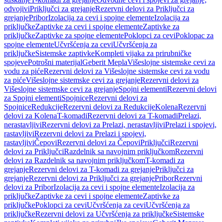
odvojivi
Priključci za grejanje
Rezervni delovi za Priključci za
grejanje
Pribor
Izolacija za cevi i spojne elemente
Izolacija za
priključke
Zaptivke za cevi i spojne elemente
Zaptivke za
priključke
Zaptivke za spojne elemente
Poklopci za cevi
Poklopac za
spojne elemente
Učvršćenja za cevi
Učvršćenja za
priključke
Sistemske zaptivke
Kompleti vijaka za prirubničke
spojeve
Potrošni materijal
Geberit Mepla
Višeslojne sistemske cevi za
vodu za piće
Rezervni delovi za Višeslojne sistemske cevi za vodu
za piće
Višeslojne sistemske cevi za grejanje
Rezervni delovi za
Višeslojne sistemske cevi za grejanje
Spojni elementi
Rezervni delovi
za Spojni elementi
Spojnice
Rezervni delovi za
Spojnice
Redukcije
Rezervni delovi za Redukcije
Kolena
Rezervni
delovi za Kolena
T-komadi
Rezervni delovi za T-komadi
Prelazi,
nerastavljivi
Rezervni delovi za Prelazi, nerastavljivi
Prelazi i spojevi,
rastavljivi
Rezervni delovi za Prelazi i spojevi,
rastavljivi
Čepovi
Rezervni delovi za Čepovi
Priključci
Rezervni
delovi za Priključci
Razdelnik sa navojnim priključkom
Rezervni
delovi za Razdelnik sa navojnim priključkom
T-komadi za
grejanje
Rezervni delovi za T-komadi za grejanje
Priključci za
grejanje
Rezervni delovi za Priključci za grejanje
Pribor
Rezervni
delovi za Pribor
Izolacija za cevi i spojne elemente
Izolacija za
priključke
Zaptivke za cevi i spojne elemente
Zaptivke za
priključke
Poklopci za cevi
Učvršćenja za cevi
Učvršćenja za
priključke
Rezervni delovi za Učvršćenja za priključke
Sistemske