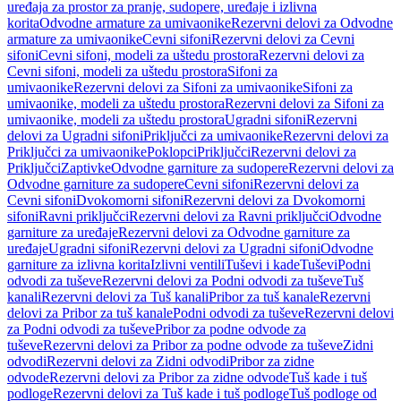
uređaja za prostor za pranje, sudopere, uređaje i izlivna
korita
Odvodne armature za umivaonike
Rezervni delovi za Odvodne
armature za umivaonike
Cevni sifoni
Rezervni delovi za Cevni
sifoni
Cevni sifoni, modeli za uštedu prostora
Rezervni delovi za
Cevni sifoni, modeli za uštedu prostora
Sifoni za
umivaonike
Rezervni delovi za Sifoni za umivaonike
Sifoni za
umivaonike, modeli za uštedu prostora
Rezervni delovi za Sifoni za
umivaonike, modeli za uštedu prostora
Ugradni sifoni
Rezervni
delovi za Ugradni sifoni
Priključci za umivaonike
Rezervni delovi za
Priključci za umivaonike
Poklopci
Priključci
Rezervni delovi za
Priključci
Zaptivke
Odvodne garniture za sudopere
Rezervni delovi za
Odvodne garniture za sudopere
Cevni sifoni
Rezervni delovi za
Cevni sifoni
Dvokomorni sifoni
Rezervni delovi za Dvokomorni
sifoni
Ravni priključci
Rezervni delovi za Ravni priključci
Odvodne
garniture za uređaje
Rezervni delovi za Odvodne garniture za
uređaje
Ugradni sifoni
Rezervni delovi za Ugradni sifoni
Odvodne
garniture za izlivna korita
Izlivni ventili
Tuševi i kade
Tuševi
Podni
odvodi za tuševe
Rezervni delovi za Podni odvodi za tuševe
Tuš
kanali
Rezervni delovi za Tuš kanali
Pribor za tuš kanale
Rezervni
delovi za Pribor za tuš kanale
Podni odvodi za tuševe
Rezervni delovi
za Podni odvodi za tuševe
Pribor za podne odvode za
tuševe
Rezervni delovi za Pribor za podne odvode za tuševe
Zidni
odvodi
Rezervni delovi za Zidni odvodi
Pribor za zidne
odvode
Rezervni delovi za Pribor za zidne odvode
Tuš kade i tuš
podloge
Rezervni delovi za Tuš kade i tuš podloge
Tuš podloge od