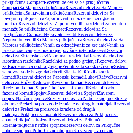
priključcima Compact
Rezervni delovi za Sa priključcima
Compact
Sa Mapress priključcima
Rezervni delovi za Sa Mapress
priključcima
Sa navojnim priključcima
Rezervni delovi za Sa
navojnim priključcima
Zaporni ventili i razdelnici za ugradnu
montažu
Rezervni delovi za Zaporni ventili i razdelnici za ugradnu
montažu
Sa priključcima Compact
Rezervni delovi za Sa
priključcima Compact
Nepovratni ventili
Rezervni delovi za
Nepovratni ventili
Sa Mapress priključcima
Rezervni delovi za Sa
Mapress priključcima
Ventili za odzračivanje za grejanje
Ventili za
brzo odzračivanje
Temperiranje površine
Sistemske cevi
Rezervni
delovi za Sistemske cevi
Asortiman razdelnika
Rezervni delovi za
Asortiman razdelnika
Razdelnici za podno grejanje
Rezervni delovi
za Razdelnici za podno grejanje
Ventili za brzo odzračivanje
Sistemi
za odvod vode iz zgrada
Geberit Silent-db20
Cevi
Fazonski
komadi
Rezervni delovi za Fazonski komadi
Lukovi
Račve
Rezervni
delovi za Račve
Redukcije
Revizioni komadi
Rezervni delovi za
Revizioni komadi
SuperTube fazonski komadi
Kolena
Posebni
fazonski komadi
Spojevi
Rezervni delovi za Spojevi
Zavareni
spojevi
Natične spojnice
Rezervni delovi za Natične spojnice
Stezne
obujmice
Prelazi na proizvode izrađene od drugih materijala
Rezervni
delovi za Prelazi na proizvode izrađene od drugih
materijala
Priključci za aparate
Rezervni delovi za Priključci za
aparate
Priključna kolena
Rezervni delovi za Priključna
kolena
Priključne natične spojnice
Rezervni delovi za Priključne
natične spojnice
Pribor
Cevne obujmice
Učvršćenja za cevne