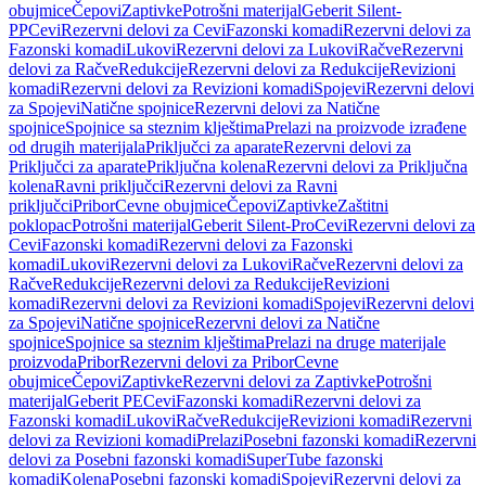
obujmice
Čepovi
Zaptivke
Potrošni materijal
Geberit Silent-
PP
Cevi
Rezervni delovi za Cevi
Fazonski komadi
Rezervni delovi za
Fazonski komadi
Lukovi
Rezervni delovi za Lukovi
Račve
Rezervni
delovi za Račve
Redukcije
Rezervni delovi za Redukcije
Revizioni
komadi
Rezervni delovi za Revizioni komadi
Spojevi
Rezervni delovi
za Spojevi
Natične spojnice
Rezervni delovi za Natične
spojnice
Spojnice sa steznim klještima
Prelazi na proizvode izrađene
od drugih materijala
Priključci za aparate
Rezervni delovi za
Priključci za aparate
Priključna kolena
Rezervni delovi za Priključna
kolena
Ravni priključci
Rezervni delovi za Ravni
priključci
Pribor
Cevne obujmice
Čepovi
Zaptivke
Zaštitni
poklopac
Potrošni materijal
Geberit Silent-Pro
Cevi
Rezervni delovi za
Cevi
Fazonski komadi
Rezervni delovi za Fazonski
komadi
Lukovi
Rezervni delovi za Lukovi
Račve
Rezervni delovi za
Račve
Redukcije
Rezervni delovi za Redukcije
Revizioni
komadi
Rezervni delovi za Revizioni komadi
Spojevi
Rezervni delovi
za Spojevi
Natične spojnice
Rezervni delovi za Natične
spojnice
Spojnice sa steznim klještima
Prelazi na druge materijale
proizvoda
Pribor
Rezervni delovi za Pribor
Cevne
obujmice
Čepovi
Zaptivke
Rezervni delovi za Zaptivke
Potrošni
materijal
Geberit PE
Cevi
Fazonski komadi
Rezervni delovi za
Fazonski komadi
Lukovi
Račve
Redukcije
Revizioni komadi
Rezervni
delovi za Revizioni komadi
Prelazi
Posebni fazonski komadi
Rezervni
delovi za Posebni fazonski komadi
SuperTube fazonski
komadi
Kolena
Posebni fazonski komadi
Spojevi
Rezervni delovi za