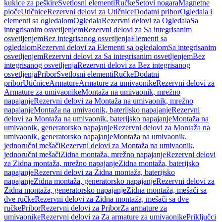
kukice za peškire
Svetlosni elementi
Ručke
Setovi nogara
Magnetne
ploče
Utičnice
Rezervni delovi za Utičnice
Dodatni pribor
Ogledala i
elementi sa ogledalom
Ogledala
Rezervni delovi za Ogledala
Sa
integrisanim osvetljenjem
Rezervni delovi za Sa integrisanim
osvetljenjem
Bez integrisanog osvetljenja
Elementi sa
ogledalom
Rezervni delovi za Elementi sa ogledalom
Sa integrisanim
osvetljenjem
Rezervni delovi za Sa integrisanim osvetljenjem
Bez
integrisanog osvetljenja
Rezervni delovi za Bez integrisanog
osvetljenja
Pribor
Svetlosni elementi
Ručke
Dodatni
pribor
Utičnice
Armature
Armature za umivaonike
Rezervni delovi za
Armature za umivaonike
Montaža na umivaonik, mrežno
napajanje
Rezervni delovi za Montaža na umivaonik, mrežno
napajanje
Montaža na umivaonik, baterijsko napajanje
Rezervni
delovi za Montaža na umivaonik, baterijsko napajanje
Montaža na
umivaonik, generatorsko napajanje
Rezervni delovi za Montaža na
umivaonik, generatorsko napajanje
Montaža na umivaonik,
jednoručni mešači
Rezervni delovi za Montaža na umivaonik,
jednoručni mešači
Zidna montaža, mrežno napajanje
Rezervni delovi
za Zidna montaža, mrežno napajanje
Zidna montaža, baterijsko
napajanje
Rezervni delovi za Zidna montaža, baterijsko
napajanje
Zidna montaža, generatorsko napajanje
Rezervni delovi za
Zidna montaža, generatorsko napajanje
Zidna montaža, mešači sa
dve ručke
Rezervni delovi za Zidna montaža, mešači sa dve
ručke
Pribor
Rezervni delovi za Pribor
Za armature za
umivaonike
Rezervni delovi za Za armature za umivaonike
Priključci