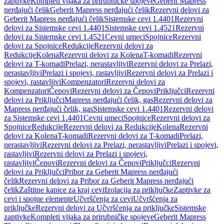
zaptivke
Kompleti vijaka za prirubničke spojeve
Geberit Mapress
nerđajući čelik
Geberit Mapress nerđajući čelik
Rezervni delovi za
Geberit Mapress nerđajući čelik
Sistemske cevi 1.4401
Rezervni
delovi za Sistemske cevi 1.4401
Sistemske cevi 1.4521
Rezervni
delovi za Sistemske cevi 1.4521
Cevni umeci
Spojnice
Rezervni
delovi za Spojnice
Redukcije
Rezervni delovi za
Redukcije
Kolena
Rezervni delovi za Kolena
T-komadi
Rezervni
delovi za T-komadi
Prelazi, nerastavljivi
Rezervni delovi za Prelazi,
nerastavljivi
Prelazi i spojevi, rastavljivi
Rezervni delovi za Prelazi i
spojevi, rastavljivi
Kompenzatori
Rezervni delovi za
Kompenzatori
Čepovi
Rezervni delovi za Čepovi
Priključci
Rezervni
delovi za Priključci
Mapress nerđajući čelik, gas
Rezervni delovi za
Mapress nerđajući čelik, gas
Sistemske cevi 1.4401
Rezervni delovi
za Sistemske cevi 1.4401
Cevni umeci
Spojnice
Rezervni delovi za
Spojnice
Redukcije
Rezervni delovi za Redukcije
Kolena
Rezervni
delovi za Kolena
T-komadi
Rezervni delovi za T-komadi
Prelazi,
nerastavljivi
Rezervni delovi za Prelazi, nerastavljivi
Prelazi i spojevi,
rastavljivi
Rezervni delovi za Prelazi i spojevi,
rastavljivi
Čepovi
Rezervni delovi za Čepovi
Priključci
Rezervni
delovi za Priključci
Pribor za Geberit Mapress nerđajući
čelik
Rezervni delovi za Pribor za Geberit Mapress nerđajući
čelik
Zaštitne kapice za kraj cevi
Izolacija za priključke
Zaptivke za
cevi i spojne elemente
Učvršćenja za cevi
Učvršćenja za
priključke
Rezervni delovi za Učvršćenja za priključke
Sistemske
zaptivke
Kompleti vijaka za prirubničke spojeve
Geberit Mapress