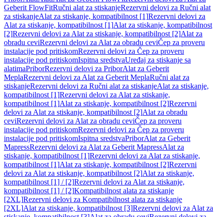
Geberit FlowFit
Ručni alat za stiskanje
Rezervni delovi za Ručni alat
za stiskanje
Alat za stiskanje, kompatibilnost [1]
Rezervni delovi za
Alat za stiskanje, kompatibilnost [1]
Alat za stiskanje, kompatibilnost
[2]
Rezervni delovi za Alat za stiskanje, kompatibilnost [2]
Alat za
obradu cevi
Rezervni delovi za Alat za obradu cevi
Čep za proveru
instalacije pod pritiskom
Rezervni delovi za Čep za proveru
instalacije pod pritiskom
Ispitna sredstva
Uređaj za stiskanje sa
alatima
Pribor
Rezervni delovi za Pribor
Alat za Geberit
Mepla
Rezervni delovi za Alat za Geberit Mepla
Ručni alat za
stiskanje
Rezervni delovi za Ručni alat za stiskanje
Alat za stiskanje,
kompatibilnost [1]
Rezervni delovi za Alat za stiskanje,
kompatibilnost [1]
Alat za stiskanje, kompatibilnost [2]
Rezervni
delovi za Alat za stiskanje, kompatibilnost [2]
Alat za obradu
cevi
Rezervni delovi za Alat za obradu cevi
Čep za proveru
instalacije pod pritiskom
Rezervni delovi za Čep za proveru
instalacije pod pritiskom
Ispitna sredstva
Pribor
Alat za Geberit
Mapress
Rezervni delovi za Alat za Geberit Mapress
Alat za
stiskanje, kompatibilnost [1]
Rezervni delovi za Alat za stiskanje,
kompatibilnost [1]
Alat za stiskanje, kompatibilnost [2]
Rezervni
delovi za Alat za stiskanje, kompatibilnost [2]
Alat za stiskanje,
kompatibilnost [1] / [2]
Rezervni delovi za Alat za stiskanje,
kompatibilnost [1] / [2]
Kompatibilnost alata za stiskanje
[2XL]
Rezervni delovi za Kompatibilnost alata za stiskanje
[2XL]
Alat za stiskanje, kompatibilnost [3]
Rezervni delovi za Alat za
stiskanje, kompatibilnost [3]
Alat za obradu cevi
Rezervni delovi za