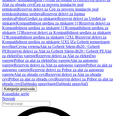
Alat za obradu cevi
Čep za proveru instalacije pod
pritiskom
Rezervni delovi za Čep za proveru instalacije pod
pritiskom
Ispitna sredstva
Rezervni delovi za Ispitna
sredstva
Pribor
Uređaji za stiskanje
Rezervni delovi za Uređaji za
stiskanje
Kompatibilnost uređaja za stiskanje [1]
Rezervni delovi za
Kompatibilnost uređaja za stiskanje [1]
Kompatibilnost uređaja za
stiskanje [2]
Rezervni delovi za Kompatibilnost uređaja za stiskanje
[2]
Kompatibilnost uređaja za stiskanje [2XL]
Rezervni delovi za
Kompatibilnost uređaja za stiskanje [2XL]
Za Geberit temperiranje
površine
Cevna vretena
Alat za Geberit Silent-db20 / Geberit
PE
Rezervni delovi za Alat za Geberit Silent-db20 / Geberit PE
Alat
za električno varenje
Rezervni delovi za Alat za električno
varenje
Pribor za alat za električno varenje
Alat za autogeno
varenje
Rezervni delovi za Alat za autogeno varenje
Pribor za alat za
autogeno varenje
Rezervni delovi za Pribor za alat za autogeno
varenje
Alat za obradu cevi
Rezervni delovi za Alat za obradu
cevi
Pribor za alat za obradu cevi
Rezervni delovi za Pribor za alat za
obradu cevi
Daljinsko upravljanje
Daljinski upravljači
Kategorije proizvoda
Kupatilske serije
Novosti