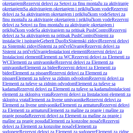
okretanjem
Rezervni delovi za Setovi za finu montažu za aktiviranje
okretanjem
Sa aktiviranjem okretanjem i priključkom vode
Rezervni
delovi za Sa aktiviranjem okretanjem i priključkom vode
Setovi za
finu montažu za aktiviranje okretanjem i priključkom vode
Rezervni
delovi za Setovi za finu montažu za aktiviranje okretanjem i
priključkom vode
Sa aktiviranjem na pritisak PushControl
Rezervni
delovi za Sa aktiviranjem na pritisak PushControl
Sistemi za
instalacije i ispiranje
Geberit Duofix
Sistemski zidovi
Rezervni delovi
za Sistemski zidovi
Sistemi za pričvršćivanje
Rezervni delovi za
Sistemi za pričvršćivanje
Instalacioni elementi
Rezervni delovi za
Instalacioni elementi
Elementi za WC
Rezervni delovi za Elementi za
WC
Elementi za umivaonike
Rezervni delovi za Elementi za
umivaonike
Elementi za bidee
Rezervni delovi za Elementi za
bidee
Elementi za pisoare
Rezervni delovi za Elementi za
pisoare
Elementi za tuševe sa zidnim odvodom
Rezervni delovi za
Elementi za tuševe sa zidnim odvodom
Elementi za tuševe sa
kadama
Rezervni delovi za Elementi za tuševe sa kadama
Instalacioni
elementi za sklopiva vrata
Rezervni delovi za Instalacioni elementi za
sklopiva vrata
Elementi za livene umivaonike
Rezervni delovi za
Elementi za livene umivaonike
Elementi za armaturu
Rezervni delovi
za Elementi za armaturu
Elementi za mašine za pranje i mašine za
pranje posuđa
Rezervni delovi za Elementi za mašine za pranje i
mašine za pranje posuđa
Elementi za konzolne nosače
Rezervni
delovi za Elementi za konzolne nosače
Elementi za
sudopere
Rezervni delovi za Elementi za sudopere
Elementi za zidne