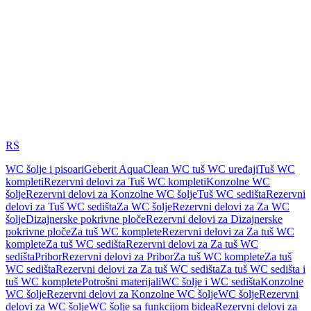
RS
WC šolje i pisoari
Geberit AquaClean WC tuš WC uređaji
Tuš WC
kompleti
Rezervni delovi za Tuš WC kompleti
Konzolne WC
šolje
Rezervni delovi za Konzolne WC šolje
Tuš WC sedišta
Rezervni
delovi za Tuš WC sedišta
Za WC šolje
Rezervni delovi za Za WC
šolje
Dizajnerske pokrivne ploče
Rezervni delovi za Dizajnerske
pokrivne ploče
Za tuš WC komplete
Rezervni delovi za Za tuš WC
komplete
Za tuš WC sedišta
Rezervni delovi za Za tuš WC
sedišta
Pribor
Rezervni delovi za Pribor
Za tuš WC komplete
Za tuš
WC sedišta
Rezervni delovi za Za tuš WC sedišta
Za tuš WC sedišta i
tuš WC komplete
Potrošni materijali
WC šolje i WC sedišta
Konzolne
WC šolje
Rezervni delovi za Konzolne WC šolje
WC šolje
Rezervni
delovi za WC šolje
WC šolje sa funkcijom bidea
Rezervni delovi za