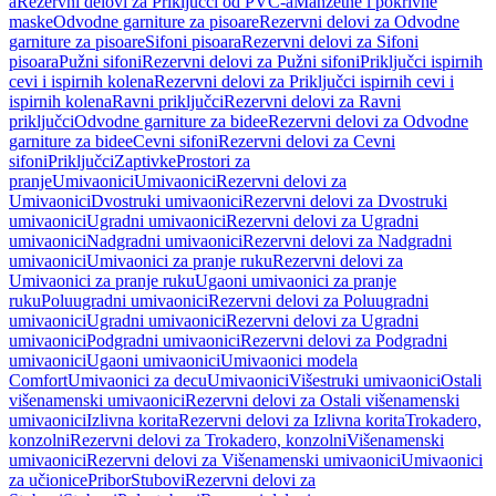
a
Rezervni delovi za Priključci od PVC-a
Manžetne i pokrivne
maske
Odvodne garniture za pisoare
Rezervni delovi za Odvodne
garniture za pisoare
Sifoni pisoara
Rezervni delovi za Sifoni
pisoara
Pužni sifoni
Rezervni delovi za Pužni sifoni
Priključci ispirnih
cevi i ispirnih kolena
Rezervni delovi za Priključci ispirnih cevi i
ispirnih kolena
Ravni priključci
Rezervni delovi za Ravni
priključci
Odvodne garniture za bidee
Rezervni delovi za Odvodne
garniture za bidee
Cevni sifoni
Rezervni delovi za Cevni
sifoni
Priključci
Zaptivke
Prostori za
pranje
Umivaonici
Umivaonici
Rezervni delovi za
Umivaonici
Dvostruki umivaonici
Rezervni delovi za Dvostruki
umivaonici
Ugradni umivaonici
Rezervni delovi za Ugradni
umivaonici
Nadgradni umivaonici
Rezervni delovi za Nadgradni
umivaonici
Umivaonici za pranje ruku
Rezervni delovi za
Umivaonici za pranje ruku
Ugaoni umivaonici za pranje
ruku
Poluugradni umivaonici
Rezervni delovi za Poluugradni
umivaonici
Ugradni umivaonici
Rezervni delovi za Ugradni
umivaonici
Podgradni umivaonici
Rezervni delovi za Podgradni
umivaonici
Ugaoni umivaonici
Umivaonici modela
Comfort
Umivaonici za decu
Umivaonici
Višestruki umivaonici
Ostali
višenamenski umivaonici
Rezervni delovi za Ostali višenamenski
umivaonici
Izlivna korita
Rezervni delovi za Izlivna korita
Trokadero,
konzolni
Rezervni delovi za Trokadero, konzolni
Višenamenski
umivaonici
Rezervni delovi za Višenamenski umivaonici
Umivaonici
za učionice
Pribor
Stubovi
Rezervni delovi za