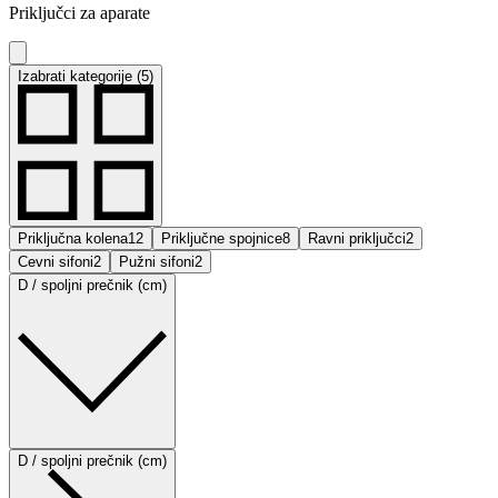
Priključci za aparate
Izabrati kategorije (5)
Priključna kolena
12
Priključne spojnice
8
Ravni priključci
2
Cevni sifoni
2
Pužni sifoni
2
D / spoljni prečnik (cm)
D / spoljni prečnik (cm)