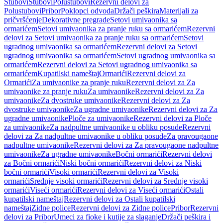
Stubovi
Stubovi
Polustubovi
Rezervni delovi za
Polustubovi
Pribor
Poklopci odvoda
Držači peškira
Materijali za
pričvršćenje
Dekorativne pregrade
Setovi umivaonika sa
ormarićem
Setovi umivaonika za pranje ruku sa ormarićem
Rezervni
delovi za Setovi umivaonika za pranje ruku sa ormarićem
Setovi
ugradnog umivaonika sa ormarićem
Rezervni delovi za Setovi
ugradnog umivaonika sa ormarićem
Setovi ugradnog umivaonika sa
ormarićem
Rezervni delovi za Setovi ugradnog umivaonika sa
ormarićem
Kupatilski nameštaj
Ormarići
Rezervni delovi za
Ormarići
Za umivaonike za pranje ruku
Rezervni delovi za Za
umivaonike za pranje ruku
Za umivaonike
Rezervni delovi za Za
umivaonike
Za dvostruke umivaonike
Rezervni delovi za Za
dvostruke umivaonike
Za ugradne umivaonike
Rezervni delovi za Za
ugradne umivaonike
Ploče za umivaonike
Rezervni delovi za Ploče
za umivaonike
Za nadpultne umivaonike u obliku posude
Rezervni
delovi za Za nadpultne umivaonike u obliku posude
Za pravougaone
nadpultne umivaonike
Rezervni delovi za Za pravougaone nadpultne
umivaonike
Za ugradne umivaonike
Bočni ormarići
Rezervni delovi
za Bočni ormarići
Niski bočni ormarići
Rezervni delovi za Niski
bočni ormarići
Visoki ormarići
Rezervni delovi za Visoki
ormarići
Srednje visoki ormarići
Rezervni delovi za Srednje visoki
ormarići
Viseći ormarići
Rezervni delovi za Viseći ormarići
Ostali
kupatilski nameštaj
Rezervni delovi za Ostali kupatilski
nameštaj
Zidne police
Rezervni delovi za Zidne police
Pribor
Rezervni
delovi za Pribor
Umeci za fioke i kutije za slaganje
Držači peškira i