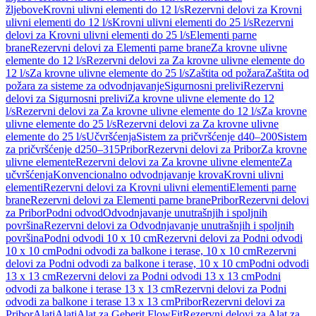
žljebove
Krovni ulivni elementi do 12 l/s
Rezervni delovi za Krovni
ulivni elementi do 12 l/s
Krovni ulivni elementi do 25 l/s
Rezervni
delovi za Krovni ulivni elementi do 25 l/s
Elementi parne
brane
Rezervni delovi za Elementi parne brane
Za krovne ulivne
elemente do 12 l/s
Rezervni delovi za Za krovne ulivne elemente do
12 l/s
Za krovne ulivne elemente do 25 l/s
Zaštita od požara
Zaštita od
požara za sisteme za odvodnjavanje
Sigurnosni prelivi
Rezervni
delovi za Sigurnosni prelivi
Za krovne ulivne elemente do 12
l/s
Rezervni delovi za Za krovne ulivne elemente do 12 l/s
Za krovne
ulivne elemente do 25 l/s
Rezervni delovi za Za krovne ulivne
elemente do 25 l/s
Učvršćenja
Sistem za pričvršćenje d40–200
Sistem
za pričvršćenje d250–315
Pribor
Rezervni delovi za Pribor
Za krovne
ulivne elemente
Rezervni delovi za Za krovne ulivne elemente
Za
učvršćenja
Konvencionalno odvodnjavanje krova
Krovni ulivni
elementi
Rezervni delovi za Krovni ulivni elementi
Elementi parne
brane
Rezervni delovi za Elementi parne brane
Pribor
Rezervni delovi
za Pribor
Podni odvod
Odvodnjavanje unutrašnjih i spoljnih
površina
Rezervni delovi za Odvodnjavanje unutrašnjih i spoljnih
površina
Podni odvodi 10 x 10 cm
Rezervni delovi za Podni odvodi
10 x 10 cm
Podni odvodi za balkone i terase, 10 x 10 cm
Rezervni
delovi za Podni odvodi za balkone i terase, 10 x 10 cm
Podni odvodi
13 x 13 cm
Rezervni delovi za Podni odvodi 13 x 13 cm
Podni
odvodi za balkone i terase 13 x 13 cm
Rezervni delovi za Podni
odvodi za balkone i terase 13 x 13 cm
Pribor
Rezervni delovi za
Pribor
Alati
Alati
Alat za Geberit FlowFit
Rezervni delovi za Alat za