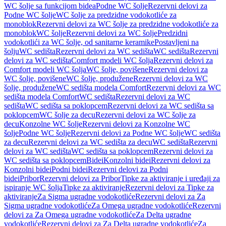
WC šolje sa funkcijom bidea
Podne WC šolje
Rezervni delovi za
Podne WC šolje
WC šolje za predzidne vodokotliće za
monoblok
Rezervni delovi za WC šolje za predzidne vodokotliće za
monoblok
WC šolje
Rezervni delovi za WC šolje
Predzidni
vodokotlići za WC šolje, od sanitarne keramike
Postavljeni na
šolju
WC sedišta
Rezervni delovi za WC sedišta
WC sedišta
Rezervni
delovi za WC sedišta
Comfort modeli WC šolja
Rezervni delovi za
Comfort modeli WC šolja
WC šolje, povišene
Rezervni delovi za
WC šolje, povišene
WC šolje, produžene
Rezervni delovi za WC
šolje, produžene
WC sedišta modela Comfort
Rezervni delovi za WC
sedišta modela Comfort
WC sedišta
Rezervni delovi za WC
sedišta
WC sedišta sa poklopcem
Rezervni delovi za WC sedišta sa
poklopcem
WC šolje za decu
Rezervni delovi za WC šolje za
decu
Konzolne WC šolje
Rezervni delovi za Konzolne WC
šolje
Podne WC šolje
Rezervni delovi za Podne WC šolje
WC sedišta
za decu
Rezervni delovi za WC sedišta za decu
WC sedišta
Rezervni
delovi za WC sedišta
WC sedišta sa poklopcem
Rezervni delovi za
WC sedišta sa poklopcem
Bidei
Konzolni bidei
Rezervni delovi za
Konzolni bidei
Podni bidei
Rezervni delovi za Podni
bidei
Pribor
Rezervni delovi za Pribor
Tipke za aktiviranje i uređaji za
ispiranje WC šolja
Tipke za aktiviranje
Rezervni delovi za Tipke za
aktiviranje
Za Sigma ugradne vodokotliće
Rezervni delovi za Za
Sigma ugradne vodokotliće
Za Omega ugradne vodokotliće
Rezervni
delovi za Za Omega ugradne vodokotliće
Za Delta ugradne
vodokotliće
Rezervni delovi za Za Delta ugradne vodokotliće
Za