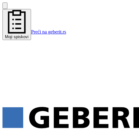
Preći na geberit.rs
Moji spiskovi