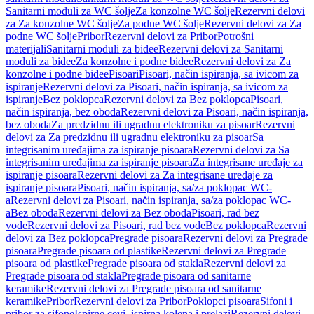
Sanitarni moduli za WC šolje
Za konzolne WC šolje
Rezervni delovi
za Za konzolne WC šolje
Za podne WC šolje
Rezervni delovi za Za
podne WC šolje
Pribor
Rezervni delovi za Pribor
Potrošni
materijali
Sanitarni moduli za bidee
Rezervni delovi za Sanitarni
moduli za bidee
Za konzolne i podne bidee
Rezervni delovi za Za
konzolne i podne bidee
Pisoari
Pisoari, način ispiranja, sa ivicom za
ispiranje
Rezervni delovi za Pisoari, način ispiranja, sa ivicom za
ispiranje
Bez poklopca
Rezervni delovi za Bez poklopca
Pisoari,
način ispiranja, bez oboda
Rezervni delovi za Pisoari, način ispiranja,
bez oboda
Za predzidnu ili ugradnu elektroniku za pisoar
Rezervni
delovi za Za predzidnu ili ugradnu elektroniku za pisoar
Sa
integrisanim uređajima za ispiranje pisoara
Rezervni delovi za Sa
integrisanim uređajima za ispiranje pisoara
Za integrisane uređaje za
ispiranje pisoara
Rezervni delovi za Za integrisane uređaje za
ispiranje pisoara
Pisoari, način ispiranja, sa/za poklopac WC-
a
Rezervni delovi za Pisoari, način ispiranja, sa/za poklopac WC-
a
Bez oboda
Rezervni delovi za Bez oboda
Pisoari, rad bez
vode
Rezervni delovi za Pisoari, rad bez vode
Bez poklopca
Rezervni
delovi za Bez poklopca
Pregrade pisoara
Rezervni delovi za Pregrade
pisoara
Pregrade pisoara od plastike
Rezervni delovi za Pregrade
pisoara od plastike
Pregrade pisoara od stakla
Rezervni delovi za
Pregrade pisoara od stakla
Pregrade pisoara od sanitarne
keramike
Rezervni delovi za Pregrade pisoara od sanitarne
keramike
Pribor
Rezervni delovi za Pribor
Poklopci pisoara
Sifoni i
pribor za sifone
Ispirne cevi, ispirna kolena i prelazi
Rezervni delovi