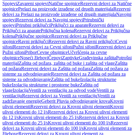
Spojevi
Zavareni spojevi
Natične spojnice
Rezervni delovi za Natične
spojnice
Prelazi na proizvode izrađene od drugih materijala
Rezervni
delovi za Prelazi na proizvode izrađene od drugih materijala
Navojni
spojevi
Rezervni delovi za Navojni spojevi
Prirubnički
spojevi
Prirubni priključci
Priključci za aparate
Rezervni delovi za
Priključci za aparate
Priključna kolena
Rezervni delovi za Priključna
kolena
Priključne spojnice
Rezervni delovi za Priključne
spojnice
Ravni priključci
Rezervni delovi za Ravni priključci
Cevni
sifoni
Rezervni delovi za Cevni sifoni
Pužni sifoni
Rezervni delovi za
Pužni sifoni
Pribor
Cevne obujmice
Učvršćenja za cevne
obujmice
Noseći žlebovi
Čepovi
Zaptivke
Građevinska zaštita
Potrošni
materijal
Zaštita od požara, zaštita od buke i zaštita od vlage
Zaštita
od požara
Rezervni delovi za Zaštita od požara
Zaštita od požara za
sisteme za odvodnjavanje
Rezervni delovi za Zaštita od požara za
sisteme za odvodnjavanje
Zaštita od buke
Izolacija strukturne
buke
Izolacija strukturne i prostorne buke
Zaštita od
vlage
Izolacija
Ventili za ventilaciju za odvod vode
Ventili za
ventilaciju
Rezervni delovi za Ventili za ventilaciju
Ventili za
zadržavanje energije
Geberit Pluvia odvodnjavanje krova
Krovni
ulivni elementi
Rezervni delovi za Krovni ulivni elementi
Krovni
ulivni elementi do 12 l/s
Rezervni delovi za Krovni ulivni elementi
do 12 l/s
Krovni ulivni elementi do 25 l/s
Rezervni delovi za Krovni
ulivni elementi do 25 l/s
Krovni ulivni elementi do 100 l/s
Rezervni
delovi za Krovni ulivni elementi do 100 l/s
Krovni ulivni elementi za
žljebove
Rezervni delovi za Krovni ulivni elementi za