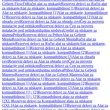
Geberit FlowFit
Ručni alat za stiskanje
Rezervni delovi za Ručni alat
za stiskanje
Alat za stiskanje, kompatibilnost [1]
Rezervni delovi za
Alat za stiskanje, kompatibilnost [1]
Alat za stiskanje, kompatibilnost
[2]
Rezervni delovi za Alat za stiskanje, kompatibilnost [2]
Alat za
obradu cevi
Rezervni delovi za Alat za obradu cevi
Čep za proveru
instalacije pod pritiskom
Rezervni delovi za Čep za proveru
instalacije pod pritiskom
Ispitna sredstva
Uređaj za stiskanje sa
alatima
Pribor
Rezervni delovi za Pribor
Alat za Geberit
Mepla
Rezervni delovi za Alat za Geberit Mepla
Ručni alat za
stiskanje
Rezervni delovi za Ručni alat za stiskanje
Alat za stiskanje,
kompatibilnost [1]
Rezervni delovi za Alat za stiskanje,
kompatibilnost [1]
Alat za stiskanje, kompatibilnost [2]
Rezervni
delovi za Alat za stiskanje, kompatibilnost [2]
Alat za obradu
cevi
Rezervni delovi za Alat za obradu cevi
Čep za proveru
instalacije pod pritiskom
Rezervni delovi za Čep za proveru
instalacije pod pritiskom
Ispitna sredstva
Pribor
Alat za Geberit
Mapress
Rezervni delovi za Alat za Geberit Mapress
Alat za
stiskanje, kompatibilnost [1]
Rezervni delovi za Alat za stiskanje,
kompatibilnost [1]
Alat za stiskanje, kompatibilnost [2]
Rezervni
delovi za Alat za stiskanje, kompatibilnost [2]
Alat za stiskanje,
kompatibilnost [1] / [2]
Rezervni delovi za Alat za stiskanje,
kompatibilnost [1] / [2]
Kompatibilnost alata za stiskanje
[2XL]
Rezervni delovi za Kompatibilnost alata za stiskanje
[2XL]
Alat za stiskanje, kompatibilnost [3]
Rezervni delovi za Alat za
stiskanje, kompatibilnost [3]
Alat za obradu cevi
Rezervni delovi za