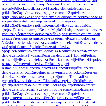
odvojivi
Priključci za grejanje
Rezervni delovi za Priključci za
grejanje
Pribor
Izolacija za cevi i spojne elemente
Izolacija za
priključke
Zaptivke za cevi i spojne elemente
Zaptivke za
priključke
Zaptivke za spojne elemente
Poklopci za cevi
Poklopac za
spojne elemente
Učvršćenja za cevi
Učvršćenja za
priključke
Sistemske zaptivke
Kompleti vijaka za prirubničke
spojeve
Potrošni materijal
Geberit Mepla
Višeslojne sistemske cevi za
vodu za piće
Rezervni delovi za Višeslojne sistemske cevi za vodu
za piće
Višeslojne sistemske cevi za grejanje
Rezervni delovi za
Višeslojne sistemske cevi za grejanje
Spojni elementi
Rezervni delovi
za Spojni elementi
Spojnice
Rezervni delovi za
Spojnice
Redukcije
Rezervni delovi za Redukcije
Kolena
Rezervni
delovi za Kolena
T-komadi
Rezervni delovi za T-komadi
Prelazi,
nerastavljivi
Rezervni delovi za Prelazi, nerastavljivi
Prelazi i spojevi,
rastavljivi
Rezervni delovi za Prelazi i spojevi,
rastavljivi
Čepovi
Rezervni delovi za Čepovi
Priključci
Rezervni
delovi za Priključci
Razdelnik sa navojnim priključkom
Rezervni
delovi za Razdelnik sa navojnim priključkom
T-komadi za
grejanje
Rezervni delovi za T-komadi za grejanje
Priključci za
grejanje
Rezervni delovi za Priključci za grejanje
Pribor
Rezervni
delovi za Pribor
Izolacija za cevi i spojne elemente
Izolacija za
priključke
Zaptivke za cevi i spojne elemente
Zaptivke za
priključke
Poklopci za cevi
Učvršćenja za cevi
Učvršćenja za
priključke
Rezervni delovi za Učvršćenja za priključke
Sistemske