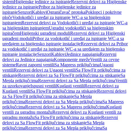
sistem
Higijenske jedinice za ispiranje
Rezervni delovi za Higijenske
jedinice za ispiranje
Pribor za higijenske jedinice za
ispiranje
Senzori
Kablovi
Ograničavač protoka
Poklopci i pokrivne
ploče
Vodokotlići i uređaj za ispiranje WC-a sa higijenskim
ispiranjem
Rezervni delovi za Vodokotlići i uređaj za ispiranje WC-a
sa higijenskim ispiranjem
Ugradni vodokotlići sa higijenskim
ispiračem
Higijenski ugrađeni moduli
Rezervni delovi za Higijenski
ugrađeni moduli
Pribor za vodokotlić i uređaj za ispiranje WC-a sa
uređajem za higijensko ispiranje instalacije
Rezervni delovi za Pribor
za vodokotlić i uređaj za ispiranje WC-a sa uređajem za higijensko
ispiranje instalacije
Senzori
Kablovi
Jedinice napajanja
Rezervni
delovi za Jedinice napajanja
Komponente mreže
Ventili za cevne
sisteme
Ravni zaporni ventili
Sa Mapress priključcima
Ugaoni
ventili
Rezervni delovi za Ugaoni ventili
Sa FlowFit priključcima za
stiskanje
Rezervni delovi za Sa FlowFit priključcima za stiskanje
Sa
Mepla priključcima
Rezervni delovi za Sa Mepla priključcima
Ventili
za uzorkovanje
Ispusni ventili
Kuglasti ventili
Rezervni delovi za
Kuglasti ventili
Sa FlowFit priključcima za stiskanje
Rezervni delovi
za Sa FlowFit priključcima za stiskanje
Sa Mepla
priključcima
Rezervni delovi za Sa Mepla priključcima
Sa Mapress
priključcima
Rezervni delovi za Sa Mapress priključcima
Kuglasti
ventili za ugradnu montažu
Rezervni delovi za Kuglasti ventili za
ugradnu montažu
Sa FlowFit priključcima za stiskanje
Rezervni
delovi za Sa FlowFit priključcima za stiskanje
Sa Mepla
priključcima
Rezervni delovi za Sa Mepla priključcima
Sa