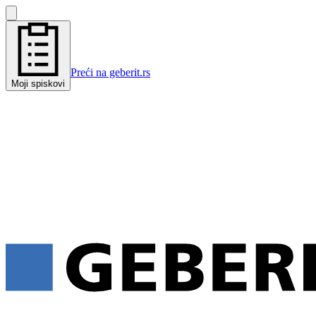
Preći na geberit.rs
Moji spiskovi