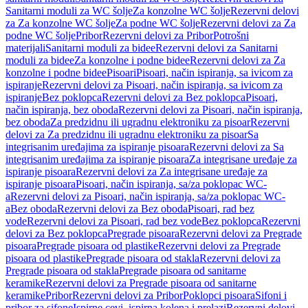
Sanitarni moduli za WC šolje
Za konzolne WC šolje
Rezervni delovi
za Za konzolne WC šolje
Za podne WC šolje
Rezervni delovi za Za
podne WC šolje
Pribor
Rezervni delovi za Pribor
Potrošni
materijali
Sanitarni moduli za bidee
Rezervni delovi za Sanitarni
moduli za bidee
Za konzolne i podne bidee
Rezervni delovi za Za
konzolne i podne bidee
Pisoari
Pisoari, način ispiranja, sa ivicom za
ispiranje
Rezervni delovi za Pisoari, način ispiranja, sa ivicom za
ispiranje
Bez poklopca
Rezervni delovi za Bez poklopca
Pisoari,
način ispiranja, bez oboda
Rezervni delovi za Pisoari, način ispiranja,
bez oboda
Za predzidnu ili ugradnu elektroniku za pisoar
Rezervni
delovi za Za predzidnu ili ugradnu elektroniku za pisoar
Sa
integrisanim uređajima za ispiranje pisoara
Rezervni delovi za Sa
integrisanim uređajima za ispiranje pisoara
Za integrisane uređaje za
ispiranje pisoara
Rezervni delovi za Za integrisane uređaje za
ispiranje pisoara
Pisoari, način ispiranja, sa/za poklopac WC-
a
Rezervni delovi za Pisoari, način ispiranja, sa/za poklopac WC-
a
Bez oboda
Rezervni delovi za Bez oboda
Pisoari, rad bez
vode
Rezervni delovi za Pisoari, rad bez vode
Bez poklopca
Rezervni
delovi za Bez poklopca
Pregrade pisoara
Rezervni delovi za Pregrade
pisoara
Pregrade pisoara od plastike
Rezervni delovi za Pregrade
pisoara od plastike
Pregrade pisoara od stakla
Rezervni delovi za
Pregrade pisoara od stakla
Pregrade pisoara od sanitarne
keramike
Rezervni delovi za Pregrade pisoara od sanitarne
keramike
Pribor
Rezervni delovi za Pribor
Poklopci pisoara
Sifoni i
pribor za sifone
Ispirne cevi, ispirna kolena i prelazi
Rezervni delovi