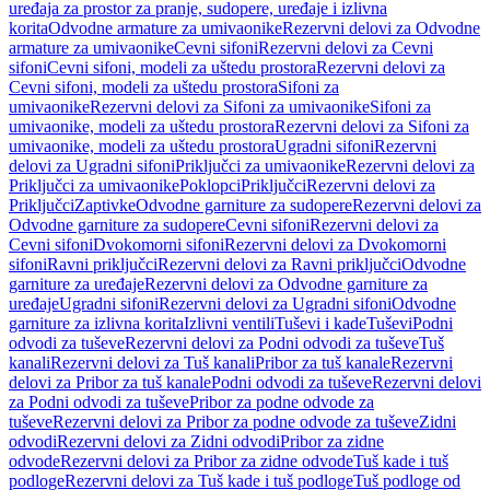
uređaja za prostor za pranje, sudopere, uređaje i izlivna
korita
Odvodne armature za umivaonike
Rezervni delovi za Odvodne
armature za umivaonike
Cevni sifoni
Rezervni delovi za Cevni
sifoni
Cevni sifoni, modeli za uštedu prostora
Rezervni delovi za
Cevni sifoni, modeli za uštedu prostora
Sifoni za
umivaonike
Rezervni delovi za Sifoni za umivaonike
Sifoni za
umivaonike, modeli za uštedu prostora
Rezervni delovi za Sifoni za
umivaonike, modeli za uštedu prostora
Ugradni sifoni
Rezervni
delovi za Ugradni sifoni
Priključci za umivaonike
Rezervni delovi za
Priključci za umivaonike
Poklopci
Priključci
Rezervni delovi za
Priključci
Zaptivke
Odvodne garniture za sudopere
Rezervni delovi za
Odvodne garniture za sudopere
Cevni sifoni
Rezervni delovi za
Cevni sifoni
Dvokomorni sifoni
Rezervni delovi za Dvokomorni
sifoni
Ravni priključci
Rezervni delovi za Ravni priključci
Odvodne
garniture za uređaje
Rezervni delovi za Odvodne garniture za
uređaje
Ugradni sifoni
Rezervni delovi za Ugradni sifoni
Odvodne
garniture za izlivna korita
Izlivni ventili
Tuševi i kade
Tuševi
Podni
odvodi za tuševe
Rezervni delovi za Podni odvodi za tuševe
Tuš
kanali
Rezervni delovi za Tuš kanali
Pribor za tuš kanale
Rezervni
delovi za Pribor za tuš kanale
Podni odvodi za tuševe
Rezervni delovi
za Podni odvodi za tuševe
Pribor za podne odvode za
tuševe
Rezervni delovi za Pribor za podne odvode za tuševe
Zidni
odvodi
Rezervni delovi za Zidni odvodi
Pribor za zidne
odvode
Rezervni delovi za Pribor za zidne odvode
Tuš kade i tuš
podloge
Rezervni delovi za Tuš kade i tuš podloge
Tuš podloge od