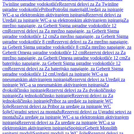
Twinline ugradne vodokotliće
Rezervni delovi za Za Twinline
ugradne vodokotliće
Pribor
Potrošni materijali
Uređaji za ispiranje
WC-a sa elektronskim aktiviranjem ispiranja
Rezervni delovi za
Uređaji za ispiranje WC-a sa elektronskim aktiviranjem ispiranja
Za
mrežno napajanje, za Geberit Sigma ugradne vodokotliće 12
cm
Rezervni delovi za Za mrežno napajanje, za Geberit Sigma
ugradne vodokotliće 12 cm
Za mrežno napajanje, za Geberit Sigma
ugradne vodokotliće 8 cm
Rezervni delovi za Za mrežno napajanje,
za Geberit Sigma ugradne vodokotliće 8 cm
Za mrežno napajanje, za
Geberit Omega ugradne vodokotliće 12 cm
Rezervni delovi za Za
mrežno napajanje, za Geberit Omega ugradne vodokotliće 12 cm
Za
baterijsko napajanje, za Geberit Sigma ugradne vodokotliće 12
cm
Rezervni delovi za Za baterijsko napajanje, za Geberit Sigma
ugradne vodokotliće 12 cm
Uređaji za ispiranje WC-a sa
pneumatskim aktiviranjem ispiranja
Rezervni delovi za Uređaji za
ispiranje WC-a sa pneumatskim aktiviranjem ispiranja
Za
dvokoličinsko ispiranje
Rezervni delovi za Za dvokoličinsko
ispiranje
Za jednokoličinsko ispiranje
Rezervni delovi za Za
jednokoličinsko ispiranje
Pribor za uređaje za ispiranje WC
šolje
Rezervni delovi za Pribor za uređaje za ispiranje WC
šolje
Ugradni setovi za montažu
Rezervni delovi za Ugradni setovi za
montažu
Za uređaje za ispiranje WC-a sa elektronskim aktiviranjem
ispiranja
Rezervni delovi za Za uređaje za ispiranje WC-a sa
elektronskim aktiviranjem ispiranja
Spojnice
Geberit Monolith
sanitarni moduli
Sanitarni moduli za WC šolje
Rezervni delovi za