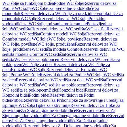
WC šolje sa funkcijom bidea
Podne WC šolje
Rezervni delovi za
Podne WC šolje
WC šolje za predzidne vodokotliće za
monoblok
Rezervni delovi za WC šolje za predzidne vodokotliće za
monoblok
WC šolje
Rezervni delovi za WC šolje
Predzidni
vodokotlići za WC šolje, od sanitarne keramike
Postavljeni na
šolju
WC sedišta
Rezervni delovi za WC sedišta
WC sedišta
Rezervni
delovi za WC sedišta
Comfort modeli WC šolja
Rezervni delovi za
Comfort modeli WC šolja
WC šolje, povišene
Rezervni delovi za
WC šolje, povišene
WC šolje, produžene
Rezervni delovi za WC
šolje, produžene
WC sedišta modela Comfort
Rezervni delovi za WC
sedišta modela Comfort
WC sedišta
Rezervni delovi za WC
sedišta
WC sedišta sa poklopcem
Rezervni delovi za WC sedišta sa
poklopcem
WC šolje za decu
Rezervni delovi za WC šolje za
decu
Konzolne WC šolje
Rezervni delovi za Konzolne WC
šolje
Podne WC šolje
Rezervni delovi za Podne WC šolje
WC sedišta
za decu
Rezervni delovi za WC sedišta za decu
WC sedišta
Rezervni
delovi za WC sedišta
WC sedišta sa poklopcem
Rezervni delovi za
WC sedišta sa poklopcem
Bidei
Konzolni bidei
Rezervni delovi za
Konzolni bidei
Podni bidei
Rezervni delovi za Podni
bidei
Pribor
Rezervni delovi za Pribor
Tipke za aktiviranje i uređaji za
ispiranje WC šolja
Tipke za aktiviranje
Rezervni delovi za Tipke za
aktiviranje
Za Sigma ugradne vodokotliće
Rezervni delovi za Za
Sigma ugradne vodokotliće
Za Omega ugradne vodokotliće
Rezervni
delovi za Za Omega ugradne vodokotliće
Za Delta ugradne
vodokotliće
Rezervni delovi za Za Delta ugradne vodokotliće
Za