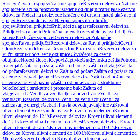
Spojevi
Zavareni spojevi
Natične spojnice
Rezervni delovi za Natične
spojnice
Prelazi na proizvode izrađene od drugih materijala
Rezervni
delovi za Prelazi na proizvode izrađene od drugih materijala
Navojni
spojevi
Rezervni delovi za Navojni spojevi
Prirubnički
spojevi
Prirubni priključci
Priključci za aparate
Rezervni delovi za
Priključci za aparate
Priključna kolena
Rezervni delovi za Priključna
kolena
Priključne spojnice
Rezervni delovi za Priključne
spojnice
Ravni priključci
Rezervni delovi za Ravni priključci
Cevni
sifoni
Rezervni delovi za Cevni sifoni
Pužni sifoni
Rezervni delovi za
Pužni sifoni
Pribor
Cevne obujmice
Učvršćenja za cevne
obujmice
Noseći žlebovi
Čepovi
Zaptivke
Građevinska zaštita
Potrošni
materijal
Zaštita od požara, zaštita od buke i zaštita od vlage
Zaštita
od požara
Rezervni delovi za Zaštita od požara
Zaštita od požara za
sisteme za odvodnjavanje
Rezervni delovi za Zaštita od požara za
sisteme za odvodnjavanje
Zaštita od buke
Izolacija strukturne
buke
Izolacija strukturne i prostorne buke
Zaštita od
vlage
Izolacija
Ventili za ventilaciju za odvod vode
Ventili za
ventilaciju
Rezervni delovi za Ventili za ventilaciju
Ventili za
zadržavanje energije
Geberit Pluvia odvodnjavanje krova
Krovni
ulivni elementi
Rezervni delovi za Krovni ulivni elementi
Krovni
ulivni elementi do 12 l/s
Rezervni delovi za Krovni ulivni elementi
do 12 l/s
Krovni ulivni elementi do 25 l/s
Rezervni delovi za Krovni
ulivni elementi do 25 l/s
Krovni ulivni elementi do 100 l/s
Rezervni
delovi za Krovni ulivni elementi do 100 l/s
Krovni ulivni elementi za
žljebove
Rezervni delovi za Krovni ulivni elementi za