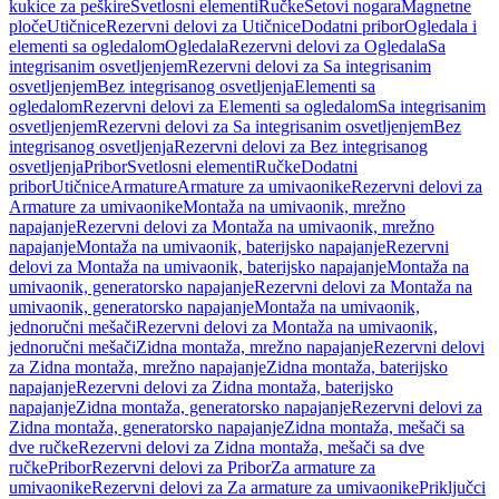
kukice za peškire
Svetlosni elementi
Ručke
Setovi nogara
Magnetne
ploče
Utičnice
Rezervni delovi za Utičnice
Dodatni pribor
Ogledala i
elementi sa ogledalom
Ogledala
Rezervni delovi za Ogledala
Sa
integrisanim osvetljenjem
Rezervni delovi za Sa integrisanim
osvetljenjem
Bez integrisanog osvetljenja
Elementi sa
ogledalom
Rezervni delovi za Elementi sa ogledalom
Sa integrisanim
osvetljenjem
Rezervni delovi za Sa integrisanim osvetljenjem
Bez
integrisanog osvetljenja
Rezervni delovi za Bez integrisanog
osvetljenja
Pribor
Svetlosni elementi
Ručke
Dodatni
pribor
Utičnice
Armature
Armature za umivaonike
Rezervni delovi za
Armature za umivaonike
Montaža na umivaonik, mrežno
napajanje
Rezervni delovi za Montaža na umivaonik, mrežno
napajanje
Montaža na umivaonik, baterijsko napajanje
Rezervni
delovi za Montaža na umivaonik, baterijsko napajanje
Montaža na
umivaonik, generatorsko napajanje
Rezervni delovi za Montaža na
umivaonik, generatorsko napajanje
Montaža na umivaonik,
jednoručni mešači
Rezervni delovi za Montaža na umivaonik,
jednoručni mešači
Zidna montaža, mrežno napajanje
Rezervni delovi
za Zidna montaža, mrežno napajanje
Zidna montaža, baterijsko
napajanje
Rezervni delovi za Zidna montaža, baterijsko
napajanje
Zidna montaža, generatorsko napajanje
Rezervni delovi za
Zidna montaža, generatorsko napajanje
Zidna montaža, mešači sa
dve ručke
Rezervni delovi za Zidna montaža, mešači sa dve
ručke
Pribor
Rezervni delovi za Pribor
Za armature za
umivaonike
Rezervni delovi za Za armature za umivaonike
Priključci