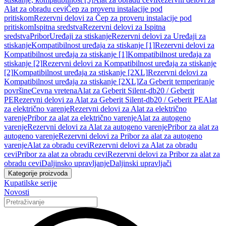
Alat za obradu cevi
Čep za proveru instalacije pod
pritiskom
Rezervni delovi za Čep za proveru instalacije pod
pritiskom
Ispitna sredstva
Rezervni delovi za Ispitna
sredstva
Pribor
Uređaji za stiskanje
Rezervni delovi za Uređaji za
stiskanje
Kompatibilnost uređaja za stiskanje [1]
Rezervni delovi za
Kompatibilnost uređaja za stiskanje [1]
Kompatibilnost uređaja za
stiskanje [2]
Rezervni delovi za Kompatibilnost uređaja za stiskanje
[2]
Kompatibilnost uređaja za stiskanje [2XL]
Rezervni delovi za
Kompatibilnost uređaja za stiskanje [2XL]
Za Geberit temperiranje
površine
Cevna vretena
Alat za Geberit Silent-db20 / Geberit
PE
Rezervni delovi za Alat za Geberit Silent-db20 / Geberit PE
Alat
za električno varenje
Rezervni delovi za Alat za električno
varenje
Pribor za alat za električno varenje
Alat za autogeno
varenje
Rezervni delovi za Alat za autogeno varenje
Pribor za alat za
autogeno varenje
Rezervni delovi za Pribor za alat za autogeno
varenje
Alat za obradu cevi
Rezervni delovi za Alat za obradu
cevi
Pribor za alat za obradu cevi
Rezervni delovi za Pribor za alat za
obradu cevi
Daljinsko upravljanje
Daljinski upravljači
Kategorije proizvoda
Kupatilske serije
Novosti