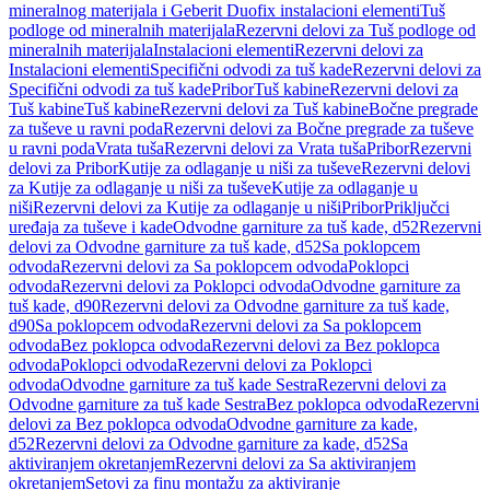
mineralnog materijala i Geberit Duofix instalacioni elementi
Tuš
podloge od mineralnih materijala
Rezervni delovi za Tuš podloge od
mineralnih materijala
Instalacioni elementi
Rezervni delovi za
Instalacioni elementi
Specifični odvodi za tuš kade
Rezervni delovi za
Specifični odvodi za tuš kade
Pribor
Tuš kabine
Rezervni delovi za
Tuš kabine
Tuš kabine
Rezervni delovi za Tuš kabine
Bočne pregrade
za tuševe u ravni poda
Rezervni delovi za Bočne pregrade za tuševe
u ravni poda
Vrata tuša
Rezervni delovi za Vrata tuša
Pribor
Rezervni
delovi za Pribor
Kutije za odlaganje u niši za tuševe
Rezervni delovi
za Kutije za odlaganje u niši za tuševe
Kutije za odlaganje u
niši
Rezervni delovi za Kutije za odlaganje u niši
Pribor
Priključci
uređaja za tuševe i kade
Odvodne garniture za tuš kade, d52
Rezervni
delovi za Odvodne garniture za tuš kade, d52
Sa poklopcem
odvoda
Rezervni delovi za Sa poklopcem odvoda
Poklopci
odvoda
Rezervni delovi za Poklopci odvoda
Odvodne garniture za
tuš kade, d90
Rezervni delovi za Odvodne garniture za tuš kade,
d90
Sa poklopcem odvoda
Rezervni delovi za Sa poklopcem
odvoda
Bez poklopca odvoda
Rezervni delovi za Bez poklopca
odvoda
Poklopci odvoda
Rezervni delovi za Poklopci
odvoda
Odvodne garniture za tuš kade Sestra
Rezervni delovi za
Odvodne garniture za tuš kade Sestra
Bez poklopca odvoda
Rezervni
delovi za Bez poklopca odvoda
Odvodne garniture za kade,
d52
Rezervni delovi za Odvodne garniture za kade, d52
Sa
aktiviranjem okretanjem
Rezervni delovi za Sa aktiviranjem
okretanjem
Setovi za finu montažu za aktiviranje