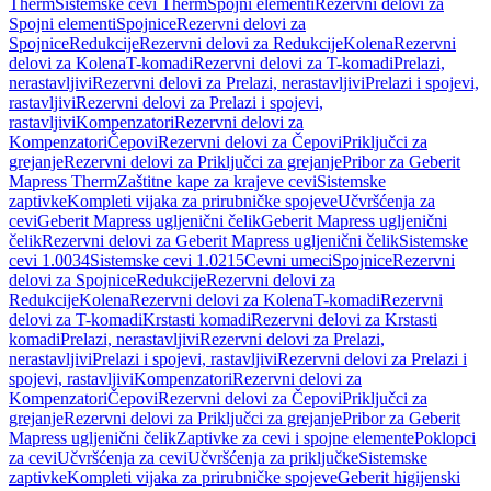
Therm
Sistemske cevi Therm
Spojni elementi
Rezervni delovi za
Spojni elementi
Spojnice
Rezervni delovi za
Spojnice
Redukcije
Rezervni delovi za Redukcije
Kolena
Rezervni
delovi za Kolena
T-komadi
Rezervni delovi za T-komadi
Prelazi,
nerastavljivi
Rezervni delovi za Prelazi, nerastavljivi
Prelazi i spojevi,
rastavljivi
Rezervni delovi za Prelazi i spojevi,
rastavljivi
Kompenzatori
Rezervni delovi za
Kompenzatori
Čepovi
Rezervni delovi za Čepovi
Priključci za
grejanje
Rezervni delovi za Priključci za grejanje
Pribor za Geberit
Mapress Therm
Zaštitne kape za krajeve cevi
Sistemske
zaptivke
Kompleti vijaka za prirubničke spojeve
Učvršćenja za
cevi
Geberit Mapress ugljenični čelik
Geberit Mapress ugljenični
čelik
Rezervni delovi za Geberit Mapress ugljenični čelik
Sistemske
cevi 1.0034
Sistemske cevi 1.0215
Cevni umeci
Spojnice
Rezervni
delovi za Spojnice
Redukcije
Rezervni delovi za
Redukcije
Kolena
Rezervni delovi za Kolena
T-komadi
Rezervni
delovi za T-komadi
Krstasti komadi
Rezervni delovi za Krstasti
komadi
Prelazi, nerastavljivi
Rezervni delovi za Prelazi,
nerastavljivi
Prelazi i spojevi, rastavljivi
Rezervni delovi za Prelazi i
spojevi, rastavljivi
Kompenzatori
Rezervni delovi za
Kompenzatori
Čepovi
Rezervni delovi za Čepovi
Priključci za
grejanje
Rezervni delovi za Priključci za grejanje
Pribor za Geberit
Mapress ugljenični čelik
Zaptivke za cevi i spojne elemente
Poklopci
za cevi
Učvršćenja za cevi
Učvršćenja za priključke
Sistemske
zaptivke
Kompleti vijaka za prirubničke spojeve
Geberit higijenski