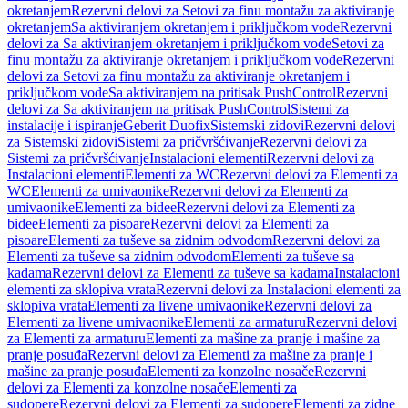
okretanjem
Rezervni delovi za Setovi za finu montažu za aktiviranje
okretanjem
Sa aktiviranjem okretanjem i priključkom vode
Rezervni
delovi za Sa aktiviranjem okretanjem i priključkom vode
Setovi za
finu montažu za aktiviranje okretanjem i priključkom vode
Rezervni
delovi za Setovi za finu montažu za aktiviranje okretanjem i
priključkom vode
Sa aktiviranjem na pritisak PushControl
Rezervni
delovi za Sa aktiviranjem na pritisak PushControl
Sistemi za
instalacije i ispiranje
Geberit Duofix
Sistemski zidovi
Rezervni delovi
za Sistemski zidovi
Sistemi za pričvršćivanje
Rezervni delovi za
Sistemi za pričvršćivanje
Instalacioni elementi
Rezervni delovi za
Instalacioni elementi
Elementi za WC
Rezervni delovi za Elementi za
WC
Elementi za umivaonike
Rezervni delovi za Elementi za
umivaonike
Elementi za bidee
Rezervni delovi za Elementi za
bidee
Elementi za pisoare
Rezervni delovi za Elementi za
pisoare
Elementi za tuševe sa zidnim odvodom
Rezervni delovi za
Elementi za tuševe sa zidnim odvodom
Elementi za tuševe sa
kadama
Rezervni delovi za Elementi za tuševe sa kadama
Instalacioni
elementi za sklopiva vrata
Rezervni delovi za Instalacioni elementi za
sklopiva vrata
Elementi za livene umivaonike
Rezervni delovi za
Elementi za livene umivaonike
Elementi za armaturu
Rezervni delovi
za Elementi za armaturu
Elementi za mašine za pranje i mašine za
pranje posuđa
Rezervni delovi za Elementi za mašine za pranje i
mašine za pranje posuđa
Elementi za konzolne nosače
Rezervni
delovi za Elementi za konzolne nosače
Elementi za
sudopere
Rezervni delovi za Elementi za sudopere
Elementi za zidne