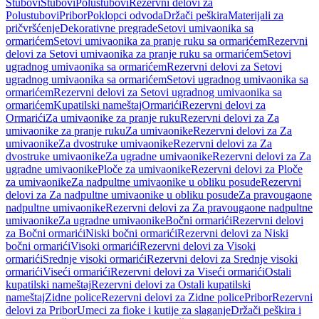
Stubovi
Stubovi
Polustubovi
Rezervni delovi za
Polustubovi
Pribor
Poklopci odvoda
Držači peškira
Materijali za
pričvršćenje
Dekorativne pregrade
Setovi umivaonika sa
ormarićem
Setovi umivaonika za pranje ruku sa ormarićem
Rezervni
delovi za Setovi umivaonika za pranje ruku sa ormarićem
Setovi
ugradnog umivaonika sa ormarićem
Rezervni delovi za Setovi
ugradnog umivaonika sa ormarićem
Setovi ugradnog umivaonika sa
ormarićem
Rezervni delovi za Setovi ugradnog umivaonika sa
ormarićem
Kupatilski nameštaj
Ormarići
Rezervni delovi za
Ormarići
Za umivaonike za pranje ruku
Rezervni delovi za Za
umivaonike za pranje ruku
Za umivaonike
Rezervni delovi za Za
umivaonike
Za dvostruke umivaonike
Rezervni delovi za Za
dvostruke umivaonike
Za ugradne umivaonike
Rezervni delovi za Za
ugradne umivaonike
Ploče za umivaonike
Rezervni delovi za Ploče
za umivaonike
Za nadpultne umivaonike u obliku posude
Rezervni
delovi za Za nadpultne umivaonike u obliku posude
Za pravougaone
nadpultne umivaonike
Rezervni delovi za Za pravougaone nadpultne
umivaonike
Za ugradne umivaonike
Bočni ormarići
Rezervni delovi
za Bočni ormarići
Niski bočni ormarići
Rezervni delovi za Niski
bočni ormarići
Visoki ormarići
Rezervni delovi za Visoki
ormarići
Srednje visoki ormarići
Rezervni delovi za Srednje visoki
ormarići
Viseći ormarići
Rezervni delovi za Viseći ormarići
Ostali
kupatilski nameštaj
Rezervni delovi za Ostali kupatilski
nameštaj
Zidne police
Rezervni delovi za Zidne police
Pribor
Rezervni
delovi za Pribor
Umeci za fioke i kutije za slaganje
Držači peškira i