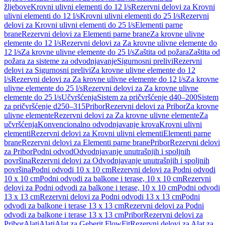
žljebove
Krovni ulivni elementi do 12 l/s
Rezervni delovi za Krovni
ulivni elementi do 12 l/s
Krovni ulivni elementi do 25 l/s
Rezervni
delovi za Krovni ulivni elementi do 25 l/s
Elementi parne
brane
Rezervni delovi za Elementi parne brane
Za krovne ulivne
elemente do 12 l/s
Rezervni delovi za Za krovne ulivne elemente do
12 l/s
Za krovne ulivne elemente do 25 l/s
Zaštita od požara
Zaštita od
požara za sisteme za odvodnjavanje
Sigurnosni prelivi
Rezervni
delovi za Sigurnosni prelivi
Za krovne ulivne elemente do 12
l/s
Rezervni delovi za Za krovne ulivne elemente do 12 l/s
Za krovne
ulivne elemente do 25 l/s
Rezervni delovi za Za krovne ulivne
elemente do 25 l/s
Učvršćenja
Sistem za pričvršćenje d40–200
Sistem
za pričvršćenje d250–315
Pribor
Rezervni delovi za Pribor
Za krovne
ulivne elemente
Rezervni delovi za Za krovne ulivne elemente
Za
učvršćenja
Konvencionalno odvodnjavanje krova
Krovni ulivni
elementi
Rezervni delovi za Krovni ulivni elementi
Elementi parne
brane
Rezervni delovi za Elementi parne brane
Pribor
Rezervni delovi
za Pribor
Podni odvod
Odvodnjavanje unutrašnjih i spoljnih
površina
Rezervni delovi za Odvodnjavanje unutrašnjih i spoljnih
površina
Podni odvodi 10 x 10 cm
Rezervni delovi za Podni odvodi
10 x 10 cm
Podni odvodi za balkone i terase, 10 x 10 cm
Rezervni
delovi za Podni odvodi za balkone i terase, 10 x 10 cm
Podni odvodi
13 x 13 cm
Rezervni delovi za Podni odvodi 13 x 13 cm
Podni
odvodi za balkone i terase 13 x 13 cm
Rezervni delovi za Podni
odvodi za balkone i terase 13 x 13 cm
Pribor
Rezervni delovi za
Pribor
Alati
Alati
Alat za Geberit FlowFit
Rezervni delovi za Alat za