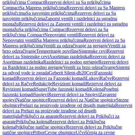
priključcima Compact
Rezervni delovi za Sa priključcima
Compact
Sa Mapress priključcima
Rezervni delovi za Sa Mapress
priključcima
Sa navojnim priključcima
Rezervni delovi za Sa
navojnim priključcima
Zaporni ventili i razdelnici za ugradnu
montažu
Rezervni delovi za Zaporni ventili i razdelnici za ugradnu
montažu
Sa priključcima Compact
Rezervni delovi za Sa
priključcima Compact
Nepovratni ventili
Rezervni delovi za
Nepovratni ventili
Sa Mapress priključcima
Rezervni delovi za Sa
Mapress priključcima
Ventili za odzračivanje za grejanje
Ventili za
brzo odzračivanje
Temperiranje površine
Sistemske cevi
Rezervni
delovi za Sistemske cevi
Asortiman razdelnika
Rezervni delovi za
Asortiman razdelnika
Razdelnici za podno grejanje
Rezervni delovi
za Razdelnici za podno grejanje
Ventili za brzo odzračivanje
Sistemi
za odvod vode iz zgrada
Geberit Silent-db20
Cevi
Fazonski
komadi
Rezervni delovi za Fazonski komadi
Lukovi
Račve
Rezervni
delovi za Račve
Redukcije
Revizioni komadi
Rezervni delovi za
Revizioni komadi
SuperTube fazonski komadi
Kolena
Posebni
fazonski komadi
Spojevi
Rezervni delovi za Spojevi
Zavareni
spojevi
Natične spojnice
Rezervni delovi za Natične spojnice
Stezne
obujmice
Prelazi na proizvode izrađene od drugih materijala
Rezervni
delovi za Prelazi na proizvode izrađene od drugih
materijala
Priključci za aparate
Rezervni delovi za Priključci za
aparate
Priključna kolena
Rezervni delovi za Priključna
kolena
Priključne natične spojnice
Rezervni delovi za Priključne
natične spojnice
Pribor
Cevne obujmice
Učvršćenja za cevne