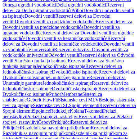
Omega ugradni vodokotlići
Delta ugradni vodokotlići
Rezervni
delovi za Delta ugradni vodokotlići
Pribor
Dovodni i odvodni ventili
za ispiranje
Dovodni ventili
Rezervni delovi za Dovodni
ventili
Dovodni ventili za predzidne vodokotliće
Rezervni delovi za
Dovodni ventili za predzidne vodokotliće
Dovodni ventili za
ugradne vodokotliće
Rezervni delovi za Dovodni ventili za ugradne
vodokotliće
Dovodni ventili za keramičke vodokotliće
Rezervni
delovi za Dovodni ventili za keramičke vodokotliće
Dovodni ventili
za vodokotliće univerzalni
Rezervni delovi za Dovodni ventili za
vodokotliće univerzalni
Odvodni ventili
Rezervni delovi za Odvodni
ventili
Start/stop funkcija ispiranja
Rezervni delovi za Start/stop
funkcija ispiranja
Jednokoličinsko ispiranje
Rezervni delovi za
Jednokoličinsko ispiranje
Dvokoličinsko ispiranje
Rezervni delovi za
Dvokoličinsko ispiranje
Unutrašnje garniture
Rezervni delovi za
Unutrašnje garniture
Jednokoličinsko ispiranje
Rezervni delovi za
Jednokoličinsko ispiranje
Dvokoličinsko ispiranje
Rezervni delovi za
Dvokoličinsko ispiranje
Pribor
Membrane
Sistemi za
snabdevanje
Geberit FlowFit
Sistemske cevi ML
Višeslojne sistemske
cevi za grejanje
Sistemske cevi SL
Spojni elementi
Rezervni delovi za
Spojni elementi
Spojnice
Redukcije
Kolana
T-komadi
Prelazi,
nerastavljivi
Prelazi i spojevi, rastavljivi
Rezervni delovi za Prelazi i
spojevi, rastavljivi
Čepovi
Priključci
Rezervni delovi za
Priključci
Razdelnik sa navojnim priključkom
Rezervni delovi za
Razdelnik sa navojnim priključkom
Razdelnik sa priključkom za
stiskanje
T-komadi za grejanje
Odvodne cevi i spojevi za grejanje,