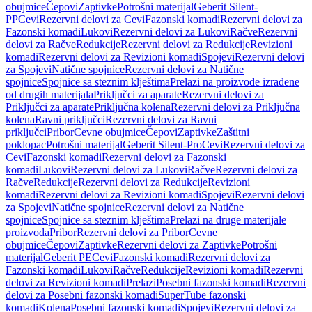
obujmice
Čepovi
Zaptivke
Potrošni materijal
Geberit Silent-
PP
Cevi
Rezervni delovi za Cevi
Fazonski komadi
Rezervni delovi za
Fazonski komadi
Lukovi
Rezervni delovi za Lukovi
Račve
Rezervni
delovi za Račve
Redukcije
Rezervni delovi za Redukcije
Revizioni
komadi
Rezervni delovi za Revizioni komadi
Spojevi
Rezervni delovi
za Spojevi
Natične spojnice
Rezervni delovi za Natične
spojnice
Spojnice sa steznim klještima
Prelazi na proizvode izrađene
od drugih materijala
Priključci za aparate
Rezervni delovi za
Priključci za aparate
Priključna kolena
Rezervni delovi za Priključna
kolena
Ravni priključci
Rezervni delovi za Ravni
priključci
Pribor
Cevne obujmice
Čepovi
Zaptivke
Zaštitni
poklopac
Potrošni materijal
Geberit Silent-Pro
Cevi
Rezervni delovi za
Cevi
Fazonski komadi
Rezervni delovi za Fazonski
komadi
Lukovi
Rezervni delovi za Lukovi
Račve
Rezervni delovi za
Račve
Redukcije
Rezervni delovi za Redukcije
Revizioni
komadi
Rezervni delovi za Revizioni komadi
Spojevi
Rezervni delovi
za Spojevi
Natične spojnice
Rezervni delovi za Natične
spojnice
Spojnice sa steznim klještima
Prelazi na druge materijale
proizvoda
Pribor
Rezervni delovi za Pribor
Cevne
obujmice
Čepovi
Zaptivke
Rezervni delovi za Zaptivke
Potrošni
materijal
Geberit PE
Cevi
Fazonski komadi
Rezervni delovi za
Fazonski komadi
Lukovi
Račve
Redukcije
Revizioni komadi
Rezervni
delovi za Revizioni komadi
Prelazi
Posebni fazonski komadi
Rezervni
delovi za Posebni fazonski komadi
SuperTube fazonski
komadi
Kolena
Posebni fazonski komadi
Spojevi
Rezervni delovi za