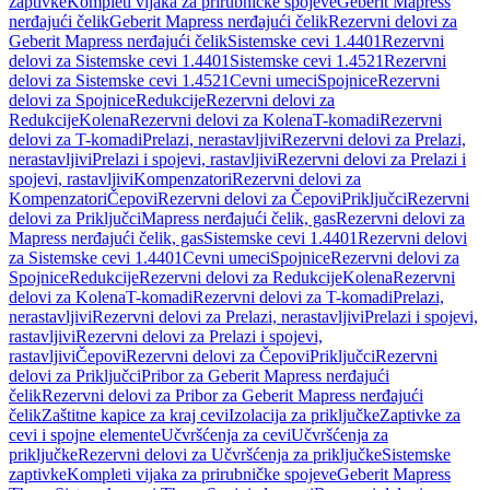
zaptivke
Kompleti vijaka za prirubničke spojeve
Geberit Mapress
nerđajući čelik
Geberit Mapress nerđajući čelik
Rezervni delovi za
Geberit Mapress nerđajući čelik
Sistemske cevi 1.4401
Rezervni
delovi za Sistemske cevi 1.4401
Sistemske cevi 1.4521
Rezervni
delovi za Sistemske cevi 1.4521
Cevni umeci
Spojnice
Rezervni
delovi za Spojnice
Redukcije
Rezervni delovi za
Redukcije
Kolena
Rezervni delovi za Kolena
T-komadi
Rezervni
delovi za T-komadi
Prelazi, nerastavljivi
Rezervni delovi za Prelazi,
nerastavljivi
Prelazi i spojevi, rastavljivi
Rezervni delovi za Prelazi i
spojevi, rastavljivi
Kompenzatori
Rezervni delovi za
Kompenzatori
Čepovi
Rezervni delovi za Čepovi
Priključci
Rezervni
delovi za Priključci
Mapress nerđajući čelik, gas
Rezervni delovi za
Mapress nerđajući čelik, gas
Sistemske cevi 1.4401
Rezervni delovi
za Sistemske cevi 1.4401
Cevni umeci
Spojnice
Rezervni delovi za
Spojnice
Redukcije
Rezervni delovi za Redukcije
Kolena
Rezervni
delovi za Kolena
T-komadi
Rezervni delovi za T-komadi
Prelazi,
nerastavljivi
Rezervni delovi za Prelazi, nerastavljivi
Prelazi i spojevi,
rastavljivi
Rezervni delovi za Prelazi i spojevi,
rastavljivi
Čepovi
Rezervni delovi za Čepovi
Priključci
Rezervni
delovi za Priključci
Pribor za Geberit Mapress nerđajući
čelik
Rezervni delovi za Pribor za Geberit Mapress nerđajući
čelik
Zaštitne kapice za kraj cevi
Izolacija za priključke
Zaptivke za
cevi i spojne elemente
Učvršćenja za cevi
Učvršćenja za
priključke
Rezervni delovi za Učvršćenja za priključke
Sistemske
zaptivke
Kompleti vijaka za prirubničke spojeve
Geberit Mapress