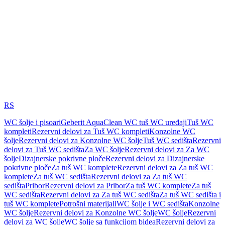
RS
WC šolje i pisoari
Geberit AquaClean WC tuš WC uređaji
Tuš WC
kompleti
Rezervni delovi za Tuš WC kompleti
Konzolne WC
šolje
Rezervni delovi za Konzolne WC šolje
Tuš WC sedišta
Rezervni
delovi za Tuš WC sedišta
Za WC šolje
Rezervni delovi za Za WC
šolje
Dizajnerske pokrivne ploče
Rezervni delovi za Dizajnerske
pokrivne ploče
Za tuš WC komplete
Rezervni delovi za Za tuš WC
komplete
Za tuš WC sedišta
Rezervni delovi za Za tuš WC
sedišta
Pribor
Rezervni delovi za Pribor
Za tuš WC komplete
Za tuš
WC sedišta
Rezervni delovi za Za tuš WC sedišta
Za tuš WC sedišta i
tuš WC komplete
Potrošni materijali
WC šolje i WC sedišta
Konzolne
WC šolje
Rezervni delovi za Konzolne WC šolje
WC šolje
Rezervni
delovi za WC šolje
WC šolje sa funkcijom bidea
Rezervni delovi za