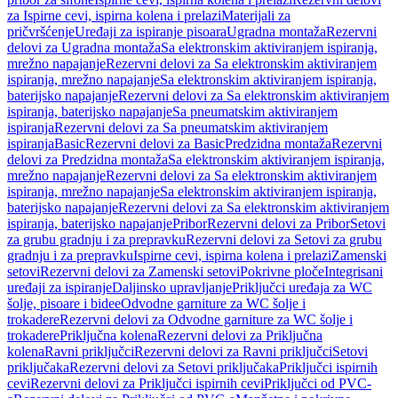
za Ispirne cevi, ispirna kolena i prelazi
Materijali za
pričvršćenje
Uređaji za ispiranje pisoara
Ugradna montaža
Rezervni
delovi za Ugradna montaža
Sa elektronskim aktiviranjem ispiranja,
mrežno napajanje
Rezervni delovi za Sa elektronskim aktiviranjem
ispiranja, mrežno napajanje
Sa elektronskim aktiviranjem ispiranja,
baterijsko napajanje
Rezervni delovi za Sa elektronskim aktiviranjem
ispiranja, baterijsko napajanje
Sa pneumatskim aktiviranjem
ispiranja
Rezervni delovi za Sa pneumatskim aktiviranjem
ispiranja
Basic
Rezervni delovi za Basic
Predzidna montaža
Rezervni
delovi za Predzidna montaža
Sa elektronskim aktiviranjem ispiranja,
mrežno napajanje
Rezervni delovi za Sa elektronskim aktiviranjem
ispiranja, mrežno napajanje
Sa elektronskim aktiviranjem ispiranja,
baterijsko napajanje
Rezervni delovi za Sa elektronskim aktiviranjem
ispiranja, baterijsko napajanje
Pribor
Rezervni delovi za Pribor
Setovi
za grubu gradnju i za prepravku
Rezervni delovi za Setovi za grubu
gradnju i za prepravku
Ispirne cevi, ispirna kolena i prelazi
Zamenski
setovi
Rezervni delovi za Zamenski setovi
Pokrivne ploče
Integrisani
uređaji za ispiranje
Daljinsko upravljanje
Priključci uređaja za WC
šolje, pisoare i bidee
Odvodne garniture za WC šolje i
trokadere
Rezervni delovi za Odvodne garniture za WC šolje i
trokadere
Priključna kolena
Rezervni delovi za Priključna
kolena
Ravni priključci
Rezervni delovi za Ravni priključci
Setovi
priključaka
Rezervni delovi za Setovi priključaka
Priključci ispirnih
cevi
Rezervni delovi za Priključci ispirnih cevi
Priključci od PVC-