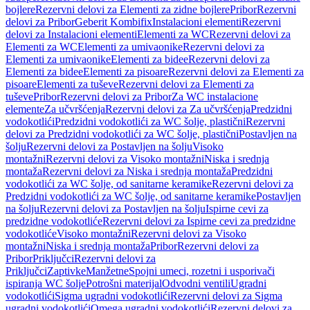
bojlere
Rezervni delovi za Elementi za zidne bojlere
Pribor
Rezervni
delovi za Pribor
Geberit Kombifix
Instalacioni elementi
Rezervni
delovi za Instalacioni elementi
Elementi za WC
Rezervni delovi za
Elementi za WC
Elementi za umivaonike
Rezervni delovi za
Elementi za umivaonike
Elementi za bidee
Rezervni delovi za
Elementi za bidee
Elementi za pisoare
Rezervni delovi za Elementi za
pisoare
Elementi za tuševe
Rezervni delovi za Elementi za
tuševe
Pribor
Rezervni delovi za Pribor
Za WC instalacione
elemente
Za učvršćenja
Rezervni delovi za Za učvršćenja
Predzidni
vodokotlići
Predzidni vodokotlići za WC šolje, plastični
Rezervni
delovi za Predzidni vodokotlići za WC šolje, plastični
Postavljen na
šolju
Rezervni delovi za Postavljen na šolju
Visoko
montažni
Rezervni delovi za Visoko montažni
Niska i srednja
montaža
Rezervni delovi za Niska i srednja montaža
Predzidni
vodokotlići za WC šolje, od sanitarne keramike
Rezervni delovi za
Predzidni vodokotlići za WC šolje, od sanitarne keramike
Postavljen
na šolju
Rezervni delovi za Postavljen na šolju
Ispirne cevi za
predzidne vodokotliće
Rezervni delovi za Ispirne cevi za predzidne
vodokotliće
Visoko montažni
Rezervni delovi za Visoko
montažni
Niska i srednja montaža
Pribor
Rezervni delovi za
Pribor
Priključci
Rezervni delovi za
Priključci
Zaptivke
Manžetne
Spojni umeci, rozetni i usporivači
ispiranja WC šolje
Potrošni materijal
Odvodni ventili
Ugradni
vodokotlići
Sigma ugradni vodokotlići
Rezervni delovi za Sigma
ugradni vodokotlići
Omega ugradni vodokotlići
Rezervni delovi za