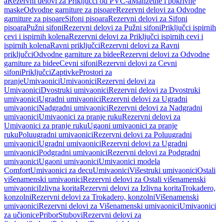
a
Rezervni delovi za Priključci od PVC-a
Manžetne i pokrivne
maske
Odvodne garniture za pisoare
Rezervni delovi za Odvodne
garniture za pisoare
Sifoni pisoara
Rezervni delovi za Sifoni
pisoara
Pužni sifoni
Rezervni delovi za Pužni sifoni
Priključci ispirnih
cevi i ispirnih kolena
Rezervni delovi za Priključci ispirnih cevi i
ispirnih kolena
Ravni priključci
Rezervni delovi za Ravni
priključci
Odvodne garniture za bidee
Rezervni delovi za Odvodne
garniture za bidee
Cevni sifoni
Rezervni delovi za Cevni
sifoni
Priključci
Zaptivke
Prostori za
pranje
Umivaonici
Umivaonici
Rezervni delovi za
Umivaonici
Dvostruki umivaonici
Rezervni delovi za Dvostruki
umivaonici
Ugradni umivaonici
Rezervni delovi za Ugradni
umivaonici
Nadgradni umivaonici
Rezervni delovi za Nadgradni
umivaonici
Umivaonici za pranje ruku
Rezervni delovi za
Umivaonici za pranje ruku
Ugaoni umivaonici za pranje
ruku
Poluugradni umivaonici
Rezervni delovi za Poluugradni
umivaonici
Ugradni umivaonici
Rezervni delovi za Ugradni
umivaonici
Podgradni umivaonici
Rezervni delovi za Podgradni
umivaonici
Ugaoni umivaonici
Umivaonici modela
Comfort
Umivaonici za decu
Umivaonici
Višestruki umivaonici
Ostali
višenamenski umivaonici
Rezervni delovi za Ostali višenamenski
umivaonici
Izlivna korita
Rezervni delovi za Izlivna korita
Trokadero,
konzolni
Rezervni delovi za Trokadero, konzolni
Višenamenski
umivaonici
Rezervni delovi za Višenamenski umivaonici
Umivaonici
za učionice
Pribor
Stubovi
Rezervni delovi za