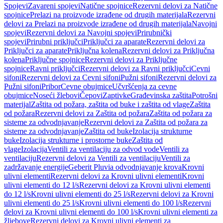
Spojevi
Zavareni spojevi
Natične spojnice
Rezervni delovi za Natične
spojnice
Prelazi na proizvode izrađene od drugih materijala
Rezervni
delovi za Prelazi na proizvode izrađene od drugih materijala
Navojni
spojevi
Rezervni delovi za Navojni spojevi
Prirubnički
spojevi
Prirubni priključci
Priključci za aparate
Rezervni delovi za
Priključci za aparate
Priključna kolena
Rezervni delovi za Priključna
kolena
Priključne spojnice
Rezervni delovi za Priključne
spojnice
Ravni priključci
Rezervni delovi za Ravni priključci
Cevni
sifoni
Rezervni delovi za Cevni sifoni
Pužni sifoni
Rezervni delovi za
Pužni sifoni
Pribor
Cevne obujmice
Učvršćenja za cevne
obujmice
Noseći žlebovi
Čepovi
Zaptivke
Građevinska zaštita
Potrošni
materijal
Zaštita od požara, zaštita od buke i zaštita od vlage
Zaštita
od požara
Rezervni delovi za Zaštita od požara
Zaštita od požara za
sisteme za odvodnjavanje
Rezervni delovi za Zaštita od požara za
sisteme za odvodnjavanje
Zaštita od buke
Izolacija strukturne
buke
Izolacija strukturne i prostorne buke
Zaštita od
vlage
Izolacija
Ventili za ventilaciju za odvod vode
Ventili za
ventilaciju
Rezervni delovi za Ventili za ventilaciju
Ventili za
zadržavanje energije
Geberit Pluvia odvodnjavanje krova
Krovni
ulivni elementi
Rezervni delovi za Krovni ulivni elementi
Krovni
ulivni elementi do 12 l/s
Rezervni delovi za Krovni ulivni elementi
do 12 l/s
Krovni ulivni elementi do 25 l/s
Rezervni delovi za Krovni
ulivni elementi do 25 l/s
Krovni ulivni elementi do 100 l/s
Rezervni
delovi za Krovni ulivni elementi do 100 l/s
Krovni ulivni elementi za
žljebove
Rezervni delovi za Krovni ulivni elementi za