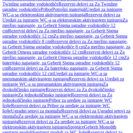
Twinline ugradne vodokotliće
Rezervni delovi za Za Twinline
ugradne vodokotliće
Pribor
Potrošni materijali
Uređaji za ispiranje
WC-a sa elektronskim aktiviranjem ispiranja
Rezervni delovi za
Uređaji za ispiranje WC-a sa elektronskim aktiviranjem ispiranja
Za
mrežno napajanje, za Geberit Sigma ugradne vodokotliće 12
cm
Rezervni delovi za Za mrežno napajanje, za Geberit Sigma
ugradne vodokotliće 12 cm
Za mrežno napajanje, za Geberit Sigma
ugradne vodokotliće 8 cm
Rezervni delovi za Za mrežno napajanje,
za Geberit Sigma ugradne vodokotliće 8 cm
Za mrežno napajanje, za
Geberit Omega ugradne vodokotliće 12 cm
Rezervni delovi za Za
mrežno napajanje, za Geberit Omega ugradne vodokotliće 12 cm
Za
baterijsko napajanje, za Geberit Sigma ugradne vodokotliće 12
cm
Rezervni delovi za Za baterijsko napajanje, za Geberit Sigma
ugradne vodokotliće 12 cm
Uređaji za ispiranje WC-a sa
pneumatskim aktiviranjem ispiranja
Rezervni delovi za Uređaji za
ispiranje WC-a sa pneumatskim aktiviranjem ispiranja
Za
dvokoličinsko ispiranje
Rezervni delovi za Za dvokoličinsko
ispiranje
Za jednokoličinsko ispiranje
Rezervni delovi za Za
jednokoličinsko ispiranje
Pribor za uređaje za ispiranje WC
šolje
Rezervni delovi za Pribor za uređaje za ispiranje WC
šolje
Ugradni setovi za montažu
Rezervni delovi za Ugradni setovi za
montažu
Za uređaje za ispiranje WC-a sa elektronskim aktiviranjem
ispiranja
Rezervni delovi za Za uređaje za ispiranje WC-a sa
elektronskim aktiviranjem ispiranja
Spojnice
Geberit Monolith
sanitarni moduli
Sanitarni moduli za WC šolje
Rezervni delovi za