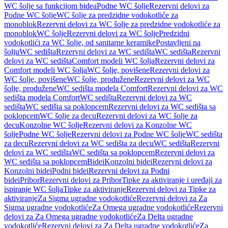
WC šolje sa funkcijom bidea
Podne WC šolje
Rezervni delovi za
Podne WC šolje
WC šolje za predzidne vodokotliće za
monoblok
Rezervni delovi za WC šolje za predzidne vodokotliće za
monoblok
WC šolje
Rezervni delovi za WC šolje
Predzidni
vodokotlići za WC šolje, od sanitarne keramike
Postavljeni na
šolju
WC sedišta
Rezervni delovi za WC sedišta
WC sedišta
Rezervni
delovi za WC sedišta
Comfort modeli WC šolja
Rezervni delovi za
Comfort modeli WC šolja
WC šolje, povišene
Rezervni delovi za
WC šolje, povišene
WC šolje, produžene
Rezervni delovi za WC
šolje, produžene
WC sedišta modela Comfort
Rezervni delovi za WC
sedišta modela Comfort
WC sedišta
Rezervni delovi za WC
sedišta
WC sedišta sa poklopcem
Rezervni delovi za WC sedišta sa
poklopcem
WC šolje za decu
Rezervni delovi za WC šolje za
decu
Konzolne WC šolje
Rezervni delovi za Konzolne WC
šolje
Podne WC šolje
Rezervni delovi za Podne WC šolje
WC sedišta
za decu
Rezervni delovi za WC sedišta za decu
WC sedišta
Rezervni
delovi za WC sedišta
WC sedišta sa poklopcem
Rezervni delovi za
WC sedišta sa poklopcem
Bidei
Konzolni bidei
Rezervni delovi za
Konzolni bidei
Podni bidei
Rezervni delovi za Podni
bidei
Pribor
Rezervni delovi za Pribor
Tipke za aktiviranje i uređaji za
ispiranje WC šolja
Tipke za aktiviranje
Rezervni delovi za Tipke za
aktiviranje
Za Sigma ugradne vodokotliće
Rezervni delovi za Za
Sigma ugradne vodokotliće
Za Omega ugradne vodokotliće
Rezervni
delovi za Za Omega ugradne vodokotliće
Za Delta ugradne
vodokotliće
Rezervni delovi za Za Delta ugradne vodokotliće
Za