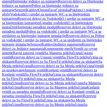
sistem
Higijenske jedinice za ispiranje
Rezervni delovi za Higijenske
jedinice za ispiranje
Pribor za higijenske jedinice za
ispiranje
Senzori
Kablovi
Ograničavač protoka
Poklopci i pokrivne
ploče
Vodokotlići i uređaj za ispiranje WC-a sa higijenskim
ispiranjem
Rezervni delovi za Vodokotlići i uređaj za ispiranje WC-a
sa higijenskim ispiranjem
Ugradni vodokotlići sa higijenskim
ispiračem
Higijenski ugrađeni moduli
Rezervni delovi za Higijenski
ugrađeni moduli
Pribor za vodokotlić i uređaj za ispiranje WC-a sa
uređajem za higijensko ispiranje instalacije
Rezervni delovi za Pribor
za vodokotlić i uređaj za ispiranje WC-a sa uređajem za higijensko
ispiranje instalacije
Senzori
Kablovi
Jedinice napajanja
Rezervni
delovi za Jedinice napajanja
Komponente mreže
Ventili za cevne
sisteme
Ravni zaporni ventili
Sa Mapress priključcima
Ugaoni
ventili
Rezervni delovi za Ugaoni ventili
Sa FlowFit priključcima za
stiskanje
Rezervni delovi za Sa FlowFit priključcima za stiskanje
Sa
Mepla priključcima
Rezervni delovi za Sa Mepla priključcima
Ventili
za uzorkovanje
Ispusni ventili
Kuglasti ventili
Rezervni delovi za
Kuglasti ventili
Sa FlowFit priključcima za stiskanje
Rezervni delovi
za Sa FlowFit priključcima za stiskanje
Sa Mepla
priključcima
Rezervni delovi za Sa Mepla priključcima
Sa Mapress
priključcima
Rezervni delovi za Sa Mapress priključcima
Kuglasti
ventili za ugradnu montažu
Rezervni delovi za Kuglasti ventili za
ugradnu montažu
Sa FlowFit priključcima za stiskanje
Rezervni
delovi za Sa FlowFit priključcima za stiskanje
Sa Mepla
priključcima
Rezervni delovi za Sa Mepla priključcima
Sa