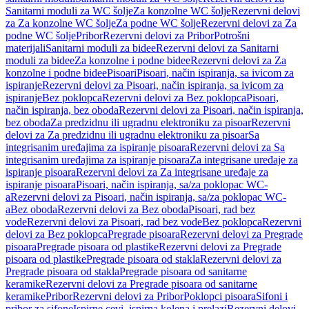
Sanitarni moduli za WC šolje
Za konzolne WC šolje
Rezervni delovi
za Za konzolne WC šolje
Za podne WC šolje
Rezervni delovi za Za
podne WC šolje
Pribor
Rezervni delovi za Pribor
Potrošni
materijali
Sanitarni moduli za bidee
Rezervni delovi za Sanitarni
moduli za bidee
Za konzolne i podne bidee
Rezervni delovi za Za
konzolne i podne bidee
Pisoari
Pisoari, način ispiranja, sa ivicom za
ispiranje
Rezervni delovi za Pisoari, način ispiranja, sa ivicom za
ispiranje
Bez poklopca
Rezervni delovi za Bez poklopca
Pisoari,
način ispiranja, bez oboda
Rezervni delovi za Pisoari, način ispiranja,
bez oboda
Za predzidnu ili ugradnu elektroniku za pisoar
Rezervni
delovi za Za predzidnu ili ugradnu elektroniku za pisoar
Sa
integrisanim uređajima za ispiranje pisoara
Rezervni delovi za Sa
integrisanim uređajima za ispiranje pisoara
Za integrisane uređaje za
ispiranje pisoara
Rezervni delovi za Za integrisane uređaje za
ispiranje pisoara
Pisoari, način ispiranja, sa/za poklopac WC-
a
Rezervni delovi za Pisoari, način ispiranja, sa/za poklopac WC-
a
Bez oboda
Rezervni delovi za Bez oboda
Pisoari, rad bez
vode
Rezervni delovi za Pisoari, rad bez vode
Bez poklopca
Rezervni
delovi za Bez poklopca
Pregrade pisoara
Rezervni delovi za Pregrade
pisoara
Pregrade pisoara od plastike
Rezervni delovi za Pregrade
pisoara od plastike
Pregrade pisoara od stakla
Rezervni delovi za
Pregrade pisoara od stakla
Pregrade pisoara od sanitarne
keramike
Rezervni delovi za Pregrade pisoara od sanitarne
keramike
Pribor
Rezervni delovi za Pribor
Poklopci pisoara
Sifoni i
pribor za sifone
Ispirne cevi, ispirna kolena i prelazi
Rezervni delovi