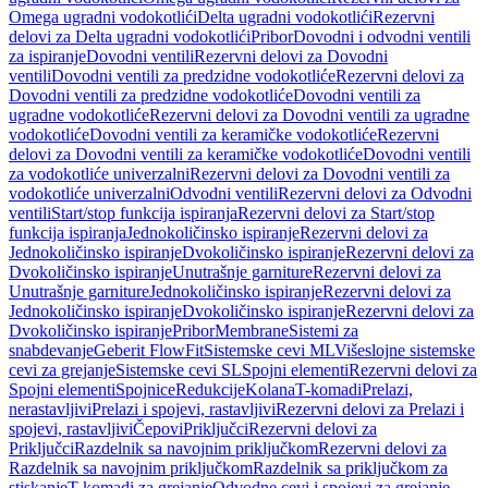
Omega ugradni vodokotlići
Delta ugradni vodokotlići
Rezervni
delovi za Delta ugradni vodokotlići
Pribor
Dovodni i odvodni ventili
za ispiranje
Dovodni ventili
Rezervni delovi za Dovodni
ventili
Dovodni ventili za predzidne vodokotliće
Rezervni delovi za
Dovodni ventili za predzidne vodokotliće
Dovodni ventili za
ugradne vodokotliće
Rezervni delovi za Dovodni ventili za ugradne
vodokotliće
Dovodni ventili za keramičke vodokotliće
Rezervni
delovi za Dovodni ventili za keramičke vodokotliće
Dovodni ventili
za vodokotliće univerzalni
Rezervni delovi za Dovodni ventili za
vodokotliće univerzalni
Odvodni ventili
Rezervni delovi za Odvodni
ventili
Start/stop funkcija ispiranja
Rezervni delovi za Start/stop
funkcija ispiranja
Jednokoličinsko ispiranje
Rezervni delovi za
Jednokoličinsko ispiranje
Dvokoličinsko ispiranje
Rezervni delovi za
Dvokoličinsko ispiranje
Unutrašnje garniture
Rezervni delovi za
Unutrašnje garniture
Jednokoličinsko ispiranje
Rezervni delovi za
Jednokoličinsko ispiranje
Dvokoličinsko ispiranje
Rezervni delovi za
Dvokoličinsko ispiranje
Pribor
Membrane
Sistemi za
snabdevanje
Geberit FlowFit
Sistemske cevi ML
Višeslojne sistemske
cevi za grejanje
Sistemske cevi SL
Spojni elementi
Rezervni delovi za
Spojni elementi
Spojnice
Redukcije
Kolana
T-komadi
Prelazi,
nerastavljivi
Prelazi i spojevi, rastavljivi
Rezervni delovi za Prelazi i
spojevi, rastavljivi
Čepovi
Priključci
Rezervni delovi za
Priključci
Razdelnik sa navojnim priključkom
Rezervni delovi za
Razdelnik sa navojnim priključkom
Razdelnik sa priključkom za
stiskanje
T-komadi za grejanje
Odvodne cevi i spojevi za grejanje,