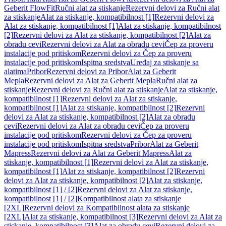
Geberit FlowFit
Ručni alat za stiskanje
Rezervni delovi za Ručni alat
za stiskanje
Alat za stiskanje, kompatibilnost [1]
Rezervni delovi za
Alat za stiskanje, kompatibilnost [1]
Alat za stiskanje, kompatibilnost
[2]
Rezervni delovi za Alat za stiskanje, kompatibilnost [2]
Alat za
obradu cevi
Rezervni delovi za Alat za obradu cevi
Čep za proveru
instalacije pod pritiskom
Rezervni delovi za Čep za proveru
instalacije pod pritiskom
Ispitna sredstva
Uređaj za stiskanje sa
alatima
Pribor
Rezervni delovi za Pribor
Alat za Geberit
Mepla
Rezervni delovi za Alat za Geberit Mepla
Ručni alat za
stiskanje
Rezervni delovi za Ručni alat za stiskanje
Alat za stiskanje,
kompatibilnost [1]
Rezervni delovi za Alat za stiskanje,
kompatibilnost [1]
Alat za stiskanje, kompatibilnost [2]
Rezervni
delovi za Alat za stiskanje, kompatibilnost [2]
Alat za obradu
cevi
Rezervni delovi za Alat za obradu cevi
Čep za proveru
instalacije pod pritiskom
Rezervni delovi za Čep za proveru
instalacije pod pritiskom
Ispitna sredstva
Pribor
Alat za Geberit
Mapress
Rezervni delovi za Alat za Geberit Mapress
Alat za
stiskanje, kompatibilnost [1]
Rezervni delovi za Alat za stiskanje,
kompatibilnost [1]
Alat za stiskanje, kompatibilnost [2]
Rezervni
delovi za Alat za stiskanje, kompatibilnost [2]
Alat za stiskanje,
kompatibilnost [1] / [2]
Rezervni delovi za Alat za stiskanje,
kompatibilnost [1] / [2]
Kompatibilnost alata za stiskanje
[2XL]
Rezervni delovi za Kompatibilnost alata za stiskanje
[2XL]
Alat za stiskanje, kompatibilnost [3]
Rezervni delovi za Alat za
stiskanje, kompatibilnost [3]
Alat za obradu cevi
Rezervni delovi za