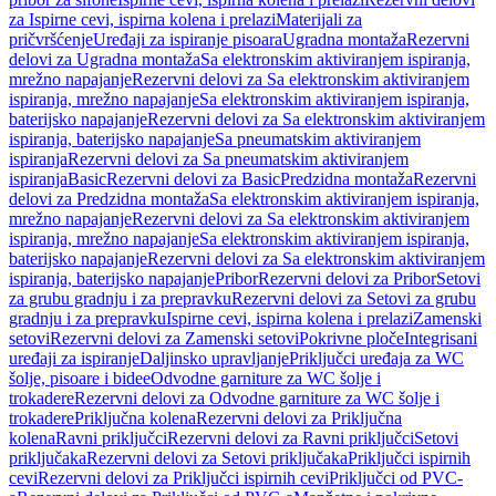
za Ispirne cevi, ispirna kolena i prelazi
Materijali za
pričvršćenje
Uređaji za ispiranje pisoara
Ugradna montaža
Rezervni
delovi za Ugradna montaža
Sa elektronskim aktiviranjem ispiranja,
mrežno napajanje
Rezervni delovi za Sa elektronskim aktiviranjem
ispiranja, mrežno napajanje
Sa elektronskim aktiviranjem ispiranja,
baterijsko napajanje
Rezervni delovi za Sa elektronskim aktiviranjem
ispiranja, baterijsko napajanje
Sa pneumatskim aktiviranjem
ispiranja
Rezervni delovi za Sa pneumatskim aktiviranjem
ispiranja
Basic
Rezervni delovi za Basic
Predzidna montaža
Rezervni
delovi za Predzidna montaža
Sa elektronskim aktiviranjem ispiranja,
mrežno napajanje
Rezervni delovi za Sa elektronskim aktiviranjem
ispiranja, mrežno napajanje
Sa elektronskim aktiviranjem ispiranja,
baterijsko napajanje
Rezervni delovi za Sa elektronskim aktiviranjem
ispiranja, baterijsko napajanje
Pribor
Rezervni delovi za Pribor
Setovi
za grubu gradnju i za prepravku
Rezervni delovi za Setovi za grubu
gradnju i za prepravku
Ispirne cevi, ispirna kolena i prelazi
Zamenski
setovi
Rezervni delovi za Zamenski setovi
Pokrivne ploče
Integrisani
uređaji za ispiranje
Daljinsko upravljanje
Priključci uređaja za WC
šolje, pisoare i bidee
Odvodne garniture za WC šolje i
trokadere
Rezervni delovi za Odvodne garniture za WC šolje i
trokadere
Priključna kolena
Rezervni delovi za Priključna
kolena
Ravni priključci
Rezervni delovi za Ravni priključci
Setovi
priključaka
Rezervni delovi za Setovi priključaka
Priključci ispirnih
cevi
Rezervni delovi za Priključci ispirnih cevi
Priključci od PVC-