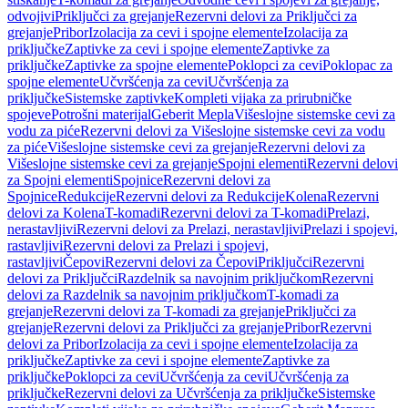
odvojivi
Priključci za grejanje
Rezervni delovi za Priključci za
grejanje
Pribor
Izolacija za cevi i spojne elemente
Izolacija za
priključke
Zaptivke za cevi i spojne elemente
Zaptivke za
priključke
Zaptivke za spojne elemente
Poklopci za cevi
Poklopac za
spojne elemente
Učvršćenja za cevi
Učvršćenja za
priključke
Sistemske zaptivke
Kompleti vijaka za prirubničke
spojeve
Potrošni materijal
Geberit Mepla
Višeslojne sistemske cevi za
vodu za piće
Rezervni delovi za Višeslojne sistemske cevi za vodu
za piće
Višeslojne sistemske cevi za grejanje
Rezervni delovi za
Višeslojne sistemske cevi za grejanje
Spojni elementi
Rezervni delovi
za Spojni elementi
Spojnice
Rezervni delovi za
Spojnice
Redukcije
Rezervni delovi za Redukcije
Kolena
Rezervni
delovi za Kolena
T-komadi
Rezervni delovi za T-komadi
Prelazi,
nerastavljivi
Rezervni delovi za Prelazi, nerastavljivi
Prelazi i spojevi,
rastavljivi
Rezervni delovi za Prelazi i spojevi,
rastavljivi
Čepovi
Rezervni delovi za Čepovi
Priključci
Rezervni
delovi za Priključci
Razdelnik sa navojnim priključkom
Rezervni
delovi za Razdelnik sa navojnim priključkom
T-komadi za
grejanje
Rezervni delovi za T-komadi za grejanje
Priključci za
grejanje
Rezervni delovi za Priključci za grejanje
Pribor
Rezervni
delovi za Pribor
Izolacija za cevi i spojne elemente
Izolacija za
priključke
Zaptivke za cevi i spojne elemente
Zaptivke za
priključke
Poklopci za cevi
Učvršćenja za cevi
Učvršćenja za
priključke
Rezervni delovi za Učvršćenja za priključke
Sistemske