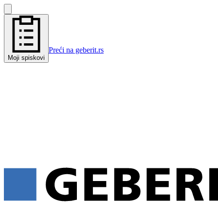
Preći na geberit.rs
Moji spiskovi