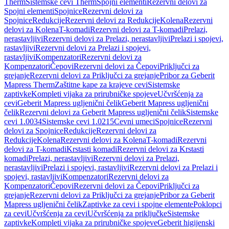
Therm
Sistemske cevi Therm
Spojni elementi
Rezervni delovi za
Spojni elementi
Spojnice
Rezervni delovi za
Spojnice
Redukcije
Rezervni delovi za Redukcije
Kolena
Rezervni
delovi za Kolena
T-komadi
Rezervni delovi za T-komadi
Prelazi,
nerastavljivi
Rezervni delovi za Prelazi, nerastavljivi
Prelazi i spojevi,
rastavljivi
Rezervni delovi za Prelazi i spojevi,
rastavljivi
Kompenzatori
Rezervni delovi za
Kompenzatori
Čepovi
Rezervni delovi za Čepovi
Priključci za
grejanje
Rezervni delovi za Priključci za grejanje
Pribor za Geberit
Mapress Therm
Zaštitne kape za krajeve cevi
Sistemske
zaptivke
Kompleti vijaka za prirubničke spojeve
Učvršćenja za
cevi
Geberit Mapress ugljenični čelik
Geberit Mapress ugljenični
čelik
Rezervni delovi za Geberit Mapress ugljenični čelik
Sistemske
cevi 1.0034
Sistemske cevi 1.0215
Cevni umeci
Spojnice
Rezervni
delovi za Spojnice
Redukcije
Rezervni delovi za
Redukcije
Kolena
Rezervni delovi za Kolena
T-komadi
Rezervni
delovi za T-komadi
Krstasti komadi
Rezervni delovi za Krstasti
komadi
Prelazi, nerastavljivi
Rezervni delovi za Prelazi,
nerastavljivi
Prelazi i spojevi, rastavljivi
Rezervni delovi za Prelazi i
spojevi, rastavljivi
Kompenzatori
Rezervni delovi za
Kompenzatori
Čepovi
Rezervni delovi za Čepovi
Priključci za
grejanje
Rezervni delovi za Priključci za grejanje
Pribor za Geberit
Mapress ugljenični čelik
Zaptivke za cevi i spojne elemente
Poklopci
za cevi
Učvršćenja za cevi
Učvršćenja za priključke
Sistemske
zaptivke
Kompleti vijaka za prirubničke spojeve
Geberit higijenski