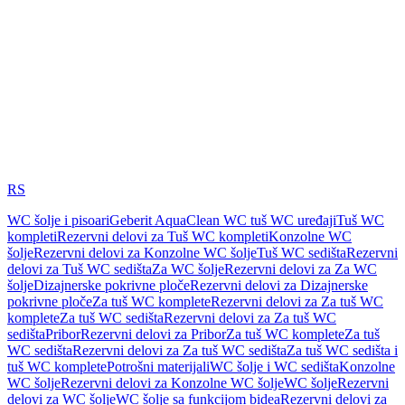
RS
WC šolje i pisoari
Geberit AquaClean WC tuš WC uređaji
Tuš WC
kompleti
Rezervni delovi za Tuš WC kompleti
Konzolne WC
šolje
Rezervni delovi za Konzolne WC šolje
Tuš WC sedišta
Rezervni
delovi za Tuš WC sedišta
Za WC šolje
Rezervni delovi za Za WC
šolje
Dizajnerske pokrivne ploče
Rezervni delovi za Dizajnerske
pokrivne ploče
Za tuš WC komplete
Rezervni delovi za Za tuš WC
komplete
Za tuš WC sedišta
Rezervni delovi za Za tuš WC
sedišta
Pribor
Rezervni delovi za Pribor
Za tuš WC komplete
Za tuš
WC sedišta
Rezervni delovi za Za tuš WC sedišta
Za tuš WC sedišta i
tuš WC komplete
Potrošni materijali
WC šolje i WC sedišta
Konzolne
WC šolje
Rezervni delovi za Konzolne WC šolje
WC šolje
Rezervni
delovi za WC šolje
WC šolje sa funkcijom bidea
Rezervni delovi za