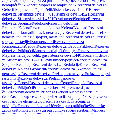
zaptivke
Kompleti vijaka za prirubničke spojeve
Geberit Mapress
nerđajući čelik
Geberit Mapress nerđajući čelik
Rezervni delovi za
Geberit Mapress nerđajući čelik
Sistemske cevi 1.4401
Rezervni
delovi za Sistemske cevi 1.4401
Sistemske cevi 1.4521
Rezervni
delovi za Sistemske cevi 1.4521
Cevni umeci
Spojnice
Rezervni
delovi za Spojnice
Redukcije
Rezervni delovi za
Redukcije
Kolena
Rezervni delovi za Kolena
T-komadi
Rezervni
delovi za T-komadi
Prelazi, nerastavljivi
Rezervni delovi za Prelazi,
nerastavljivi
Prelazi i spojevi, rastavljivi
Rezervni delovi za Prelazi i
spojevi, rastavljivi
Kompenzatori
Rezervni delovi za
Kompenzatori
Čepovi
Rezervni delovi za Čepovi
Priključci
Rezervni
delovi za Priključci
Mapress nerđajući čelik, gas
Rezervni delovi za
Mapress nerđajući čelik, gas
Sistemske cevi 1.4401
Rezervni delovi
za Sistemske cevi 1.4401
Cevni umeci
Spojnice
Rezervni delovi za
Spojnice
Redukcije
Rezervni delovi za Redukcije
Kolena
Rezervni
delovi za Kolena
T-komadi
Rezervni delovi za T-komadi
Prelazi,
nerastavljivi
Rezervni delovi za Prelazi, nerastavljivi
Prelazi i spojevi,
rastavljivi
Rezervni delovi za Prelazi i spojevi,
rastavljivi
Čepovi
Rezervni delovi za Čepovi
Priključci
Rezervni
delovi za Priključci
Pribor za Geberit Mapress nerđajući
čelik
Rezervni delovi za Pribor za Geberit Mapress nerđajući
čelik
Zaštitne kapice za kraj cevi
Izolacija za priključke
Zaptivke za
cevi i spojne elemente
Učvršćenja za cevi
Učvršćenja za
priključke
Rezervni delovi za Učvršćenja za priključke
Sistemske
zaptivke
Kompleti vijaka za prirubničke spojeve
Geberit Mapress