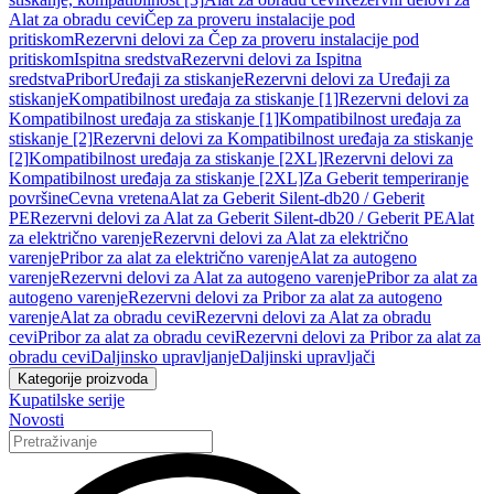
Alat za obradu cevi
Čep za proveru instalacije pod
pritiskom
Rezervni delovi za Čep za proveru instalacije pod
pritiskom
Ispitna sredstva
Rezervni delovi za Ispitna
sredstva
Pribor
Uređaji za stiskanje
Rezervni delovi za Uređaji za
stiskanje
Kompatibilnost uređaja za stiskanje [1]
Rezervni delovi za
Kompatibilnost uređaja za stiskanje [1]
Kompatibilnost uređaja za
stiskanje [2]
Rezervni delovi za Kompatibilnost uređaja za stiskanje
[2]
Kompatibilnost uređaja za stiskanje [2XL]
Rezervni delovi za
Kompatibilnost uređaja za stiskanje [2XL]
Za Geberit temperiranje
površine
Cevna vretena
Alat za Geberit Silent-db20 / Geberit
PE
Rezervni delovi za Alat za Geberit Silent-db20 / Geberit PE
Alat
za električno varenje
Rezervni delovi za Alat za električno
varenje
Pribor za alat za električno varenje
Alat za autogeno
varenje
Rezervni delovi za Alat za autogeno varenje
Pribor za alat za
autogeno varenje
Rezervni delovi za Pribor za alat za autogeno
varenje
Alat za obradu cevi
Rezervni delovi za Alat za obradu
cevi
Pribor za alat za obradu cevi
Rezervni delovi za Pribor za alat za
obradu cevi
Daljinsko upravljanje
Daljinski upravljači
Kategorije proizvoda
Kupatilske serije
Novosti