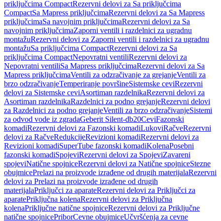
priključcima Compact
Rezervni delovi za Sa priključcima
Compact
Sa Mapress priključcima
Rezervni delovi za Sa Mapress
priključcima
Sa navojnim priključcima
Rezervni delovi za Sa
navojnim priključcima
Zaporni ventili i razdelnici za ugradnu
montažu
Rezervni delovi za Zaporni ventili i razdelnici za ugradnu
montažu
Sa priključcima Compact
Rezervni delovi za Sa
priključcima Compact
Nepovratni ventili
Rezervni delovi za
Nepovratni ventili
Sa Mapress priključcima
Rezervni delovi za Sa
Mapress priključcima
Ventili za odzračivanje za grejanje
Ventili za
brzo odzračivanje
Temperiranje površine
Sistemske cevi
Rezervni
delovi za Sistemske cevi
Asortiman razdelnika
Rezervni delovi za
Asortiman razdelnika
Razdelnici za podno grejanje
Rezervni delovi
za Razdelnici za podno grejanje
Ventili za brzo odzračivanje
Sistemi
za odvod vode iz zgrada
Geberit Silent-db20
Cevi
Fazonski
komadi
Rezervni delovi za Fazonski komadi
Lukovi
Račve
Rezervni
delovi za Račve
Redukcije
Revizioni komadi
Rezervni delovi za
Revizioni komadi
SuperTube fazonski komadi
Kolena
Posebni
fazonski komadi
Spojevi
Rezervni delovi za Spojevi
Zavareni
spojevi
Natične spojnice
Rezervni delovi za Natične spojnice
Stezne
obujmice
Prelazi na proizvode izrađene od drugih materijala
Rezervni
delovi za Prelazi na proizvode izrađene od drugih
materijala
Priključci za aparate
Rezervni delovi za Priključci za
aparate
Priključna kolena
Rezervni delovi za Priključna
kolena
Priključne natične spojnice
Rezervni delovi za Priključne
natične spojnice
Pribor
Cevne obujmice
Učvršćenja za cevne