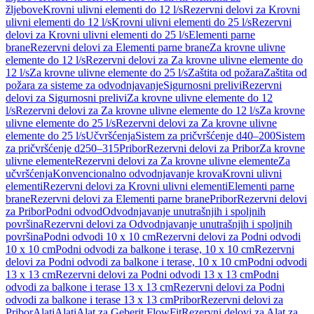
žljebove
Krovni ulivni elementi do 12 l/s
Rezervni delovi za Krovni
ulivni elementi do 12 l/s
Krovni ulivni elementi do 25 l/s
Rezervni
delovi za Krovni ulivni elementi do 25 l/s
Elementi parne
brane
Rezervni delovi za Elementi parne brane
Za krovne ulivne
elemente do 12 l/s
Rezervni delovi za Za krovne ulivne elemente do
12 l/s
Za krovne ulivne elemente do 25 l/s
Zaštita od požara
Zaštita od
požara za sisteme za odvodnjavanje
Sigurnosni prelivi
Rezervni
delovi za Sigurnosni prelivi
Za krovne ulivne elemente do 12
l/s
Rezervni delovi za Za krovne ulivne elemente do 12 l/s
Za krovne
ulivne elemente do 25 l/s
Rezervni delovi za Za krovne ulivne
elemente do 25 l/s
Učvršćenja
Sistem za pričvršćenje d40–200
Sistem
za pričvršćenje d250–315
Pribor
Rezervni delovi za Pribor
Za krovne
ulivne elemente
Rezervni delovi za Za krovne ulivne elemente
Za
učvršćenja
Konvencionalno odvodnjavanje krova
Krovni ulivni
elementi
Rezervni delovi za Krovni ulivni elementi
Elementi parne
brane
Rezervni delovi za Elementi parne brane
Pribor
Rezervni delovi
za Pribor
Podni odvod
Odvodnjavanje unutrašnjih i spoljnih
površina
Rezervni delovi za Odvodnjavanje unutrašnjih i spoljnih
površina
Podni odvodi 10 x 10 cm
Rezervni delovi za Podni odvodi
10 x 10 cm
Podni odvodi za balkone i terase, 10 x 10 cm
Rezervni
delovi za Podni odvodi za balkone i terase, 10 x 10 cm
Podni odvodi
13 x 13 cm
Rezervni delovi za Podni odvodi 13 x 13 cm
Podni
odvodi za balkone i terase 13 x 13 cm
Rezervni delovi za Podni
odvodi za balkone i terase 13 x 13 cm
Pribor
Rezervni delovi za
Pribor
Alati
Alati
Alat za Geberit FlowFit
Rezervni delovi za Alat za