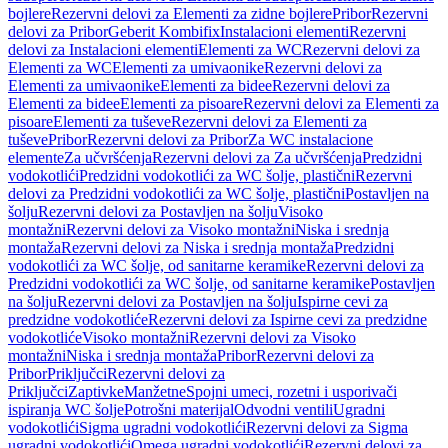
bojlere
Rezervni delovi za Elementi za zidne bojlere
Pribor
Rezervni
delovi za Pribor
Geberit Kombifix
Instalacioni elementi
Rezervni
delovi za Instalacioni elementi
Elementi za WC
Rezervni delovi za
Elementi za WC
Elementi za umivaonike
Rezervni delovi za
Elementi za umivaonike
Elementi za bidee
Rezervni delovi za
Elementi za bidee
Elementi za pisoare
Rezervni delovi za Elementi za
pisoare
Elementi za tuševe
Rezervni delovi za Elementi za
tuševe
Pribor
Rezervni delovi za Pribor
Za WC instalacione
elemente
Za učvršćenja
Rezervni delovi za Za učvršćenja
Predzidni
vodokotlići
Predzidni vodokotlići za WC šolje, plastični
Rezervni
delovi za Predzidni vodokotlići za WC šolje, plastični
Postavljen na
šolju
Rezervni delovi za Postavljen na šolju
Visoko
montažni
Rezervni delovi za Visoko montažni
Niska i srednja
montaža
Rezervni delovi za Niska i srednja montaža
Predzidni
vodokotlići za WC šolje, od sanitarne keramike
Rezervni delovi za
Predzidni vodokotlići za WC šolje, od sanitarne keramike
Postavljen
na šolju
Rezervni delovi za Postavljen na šolju
Ispirne cevi za
predzidne vodokotliće
Rezervni delovi za Ispirne cevi za predzidne
vodokotliće
Visoko montažni
Rezervni delovi za Visoko
montažni
Niska i srednja montaža
Pribor
Rezervni delovi za
Pribor
Priključci
Rezervni delovi za
Priključci
Zaptivke
Manžetne
Spojni umeci, rozetni i usporivači
ispiranja WC šolje
Potrošni materijal
Odvodni ventili
Ugradni
vodokotlići
Sigma ugradni vodokotlići
Rezervni delovi za Sigma
ugradni vodokotlići
Omega ugradni vodokotlići
Rezervni delovi za