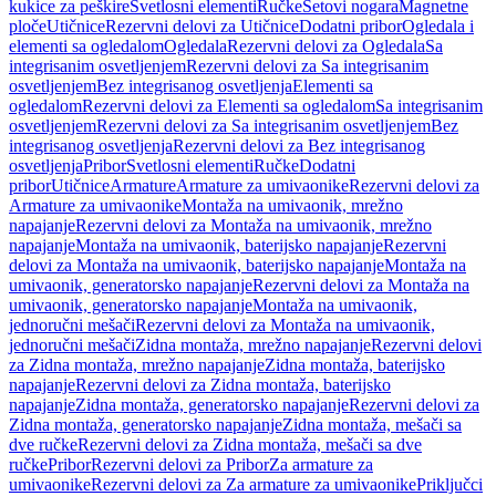
kukice za peškire
Svetlosni elementi
Ručke
Setovi nogara
Magnetne
ploče
Utičnice
Rezervni delovi za Utičnice
Dodatni pribor
Ogledala i
elementi sa ogledalom
Ogledala
Rezervni delovi za Ogledala
Sa
integrisanim osvetljenjem
Rezervni delovi za Sa integrisanim
osvetljenjem
Bez integrisanog osvetljenja
Elementi sa
ogledalom
Rezervni delovi za Elementi sa ogledalom
Sa integrisanim
osvetljenjem
Rezervni delovi za Sa integrisanim osvetljenjem
Bez
integrisanog osvetljenja
Rezervni delovi za Bez integrisanog
osvetljenja
Pribor
Svetlosni elementi
Ručke
Dodatni
pribor
Utičnice
Armature
Armature za umivaonike
Rezervni delovi za
Armature za umivaonike
Montaža na umivaonik, mrežno
napajanje
Rezervni delovi za Montaža na umivaonik, mrežno
napajanje
Montaža na umivaonik, baterijsko napajanje
Rezervni
delovi za Montaža na umivaonik, baterijsko napajanje
Montaža na
umivaonik, generatorsko napajanje
Rezervni delovi za Montaža na
umivaonik, generatorsko napajanje
Montaža na umivaonik,
jednoručni mešači
Rezervni delovi za Montaža na umivaonik,
jednoručni mešači
Zidna montaža, mrežno napajanje
Rezervni delovi
za Zidna montaža, mrežno napajanje
Zidna montaža, baterijsko
napajanje
Rezervni delovi za Zidna montaža, baterijsko
napajanje
Zidna montaža, generatorsko napajanje
Rezervni delovi za
Zidna montaža, generatorsko napajanje
Zidna montaža, mešači sa
dve ručke
Rezervni delovi za Zidna montaža, mešači sa dve
ručke
Pribor
Rezervni delovi za Pribor
Za armature za
umivaonike
Rezervni delovi za Za armature za umivaonike
Priključci