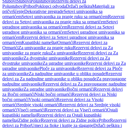
Stubovi
Stubovi
Polustubovi
Rezervni delovi za
Polustubovi
Pribor
Poklopci odvoda
Držači peškira
Materijali za
pričvršćenje
Dekorativne pregrade
Setovi umivaonika sa
ormarićem
Setovi umivaonika za pranje ruku sa ormarićem
Rezervni
delovi za Setovi umivaonika za pranje ruku sa ormarićem
Setovi
ugradnog umivaonika sa ormarićem
Rezervni delovi za Setovi
ugradnog umivaonika sa ormarićem
Setovi ugradnog umivaonika sa
ormarićem
Rezervni delovi za Setovi ugradnog umivaonika sa
ormarićem
Kupatilski nameštaj
Ormarići
Rezervni delovi za
Ormarići
Za umivaonike za pranje ruku
Rezervni delovi za Za
umivaonike za pranje ruku
Za umivaonike
Rezervni delovi za Za
umivaonike
Za dvostruke umivaonike
Rezervni delovi za Za
dvostruke umivaonike
Za ugradne umivaonike
Rezervni delovi za Za
ugradne umivaonike
Ploče za umivaonike
Rezervni delovi za Ploče
za umivaonike
Za nadpultne umivaonike u obliku posude
Rezervni
delovi za Za nadpultne umivaonike u obliku posude
Za pravougaone
nadpultne umivaonike
Rezervni delovi za Za pravougaone nadpultne
umivaonike
Za ugradne umivaonike
Bočni ormarići
Rezervni delovi
za Bočni ormarići
Niski bočni ormarići
Rezervni delovi za Niski
bočni ormarići
Visoki ormarići
Rezervni delovi za Visoki
ormarići
Srednje visoki ormarići
Rezervni delovi za Srednje visoki
ormarići
Viseći ormarići
Rezervni delovi za Viseći ormarići
Ostali
kupatilski nameštaj
Rezervni delovi za Ostali kupatilski
nameštaj
Zidne police
Rezervni delovi za Zidne police
Pribor
Rezervni
delovi za Pribor
Umeci za fioke i kutije za slaganje
Držači peškira i