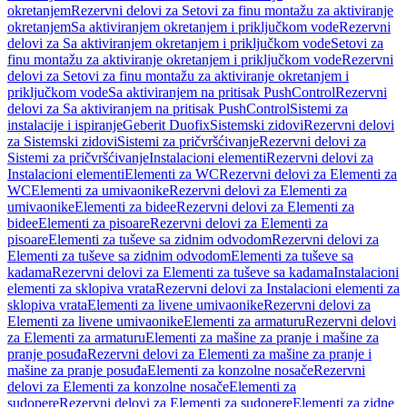
okretanjem
Rezervni delovi za Setovi za finu montažu za aktiviranje
okretanjem
Sa aktiviranjem okretanjem i priključkom vode
Rezervni
delovi za Sa aktiviranjem okretanjem i priključkom vode
Setovi za
finu montažu za aktiviranje okretanjem i priključkom vode
Rezervni
delovi za Setovi za finu montažu za aktiviranje okretanjem i
priključkom vode
Sa aktiviranjem na pritisak PushControl
Rezervni
delovi za Sa aktiviranjem na pritisak PushControl
Sistemi za
instalacije i ispiranje
Geberit Duofix
Sistemski zidovi
Rezervni delovi
za Sistemski zidovi
Sistemi za pričvršćivanje
Rezervni delovi za
Sistemi za pričvršćivanje
Instalacioni elementi
Rezervni delovi za
Instalacioni elementi
Elementi za WC
Rezervni delovi za Elementi za
WC
Elementi za umivaonike
Rezervni delovi za Elementi za
umivaonike
Elementi za bidee
Rezervni delovi za Elementi za
bidee
Elementi za pisoare
Rezervni delovi za Elementi za
pisoare
Elementi za tuševe sa zidnim odvodom
Rezervni delovi za
Elementi za tuševe sa zidnim odvodom
Elementi za tuševe sa
kadama
Rezervni delovi za Elementi za tuševe sa kadama
Instalacioni
elementi za sklopiva vrata
Rezervni delovi za Instalacioni elementi za
sklopiva vrata
Elementi za livene umivaonike
Rezervni delovi za
Elementi za livene umivaonike
Elementi za armaturu
Rezervni delovi
za Elementi za armaturu
Elementi za mašine za pranje i mašine za
pranje posuđa
Rezervni delovi za Elementi za mašine za pranje i
mašine za pranje posuđa
Elementi za konzolne nosače
Rezervni
delovi za Elementi za konzolne nosače
Elementi za
sudopere
Rezervni delovi za Elementi za sudopere
Elementi za zidne