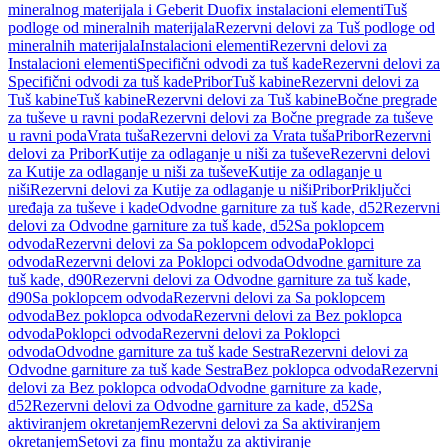
mineralnog materijala i Geberit Duofix instalacioni elementi
Tuš
podloge od mineralnih materijala
Rezervni delovi za Tuš podloge od
mineralnih materijala
Instalacioni elementi
Rezervni delovi za
Instalacioni elementi
Specifični odvodi za tuš kade
Rezervni delovi za
Specifični odvodi za tuš kade
Pribor
Tuš kabine
Rezervni delovi za
Tuš kabine
Tuš kabine
Rezervni delovi za Tuš kabine
Bočne pregrade
za tuševe u ravni poda
Rezervni delovi za Bočne pregrade za tuševe
u ravni poda
Vrata tuša
Rezervni delovi za Vrata tuša
Pribor
Rezervni
delovi za Pribor
Kutije za odlaganje u niši za tuševe
Rezervni delovi
za Kutije za odlaganje u niši za tuševe
Kutije za odlaganje u
niši
Rezervni delovi za Kutije za odlaganje u niši
Pribor
Priključci
uređaja za tuševe i kade
Odvodne garniture za tuš kade, d52
Rezervni
delovi za Odvodne garniture za tuš kade, d52
Sa poklopcem
odvoda
Rezervni delovi za Sa poklopcem odvoda
Poklopci
odvoda
Rezervni delovi za Poklopci odvoda
Odvodne garniture za
tuš kade, d90
Rezervni delovi za Odvodne garniture za tuš kade,
d90
Sa poklopcem odvoda
Rezervni delovi za Sa poklopcem
odvoda
Bez poklopca odvoda
Rezervni delovi za Bez poklopca
odvoda
Poklopci odvoda
Rezervni delovi za Poklopci
odvoda
Odvodne garniture za tuš kade Sestra
Rezervni delovi za
Odvodne garniture za tuš kade Sestra
Bez poklopca odvoda
Rezervni
delovi za Bez poklopca odvoda
Odvodne garniture za kade,
d52
Rezervni delovi za Odvodne garniture za kade, d52
Sa
aktiviranjem okretanjem
Rezervni delovi za Sa aktiviranjem
okretanjem
Setovi za finu montažu za aktiviranje