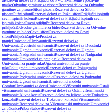
a
Rezervni delovi za Priključci od PVC-a
Manžetne i pokrivne
maske
Odvodne garniture za pisoare
Rezervni delovi za Odvodne
garniture za pisoare
Sifoni pisoara
Rezervni delovi za Sifoni
pisoara
Pužni sifoni
Rezervni delovi za Pužni sifoni
Priključci ispirnih
cevi i ispirnih kolena
Rezervni delovi za Priključci ispirnih cevi i
ispirnih kolena
Ravni priključci
Rezervni delovi za Ravni
priključci
Odvodne garniture za bidee
Rezervni delovi za Odvodne
garniture za bidee
Cevni sifoni
Rezervni delovi za Cevni
sifoni
Priključci
Zaptivke
Prostori za
pranje
Umivaonici
Umivaonici
Rezervni delovi za
Umivaonici
Dvostruki umivaonici
Rezervni delovi za Dvostruki
umivaonici
Ugradni umivaonici
Rezervni delovi za Ugradni
umivaonici
Nadgradni umivaonici
Rezervni delovi za Nadgradni
umivaonici
Umivaonici za pranje ruku
Rezervni delovi za
Umivaonici za pranje ruku
Ugaoni umivaonici za pranje
ruku
Poluugradni umivaonici
Rezervni delovi za Poluugradni
umivaonici
Ugradni umivaonici
Rezervni delovi za Ugradni
umivaonici
Podgradni umivaonici
Rezervni delovi za Podgradni
umivaonici
Ugaoni umivaonici
Umivaonici modela
Comfort
Umivaonici za decu
Umivaonici
Višestruki umivaonici
Ostali
višenamenski umivaonici
Rezervni delovi za Ostali višenamenski
umivaonici
Izlivna korita
Rezervni delovi za Izlivna korita
Trokadero,
konzolni
Rezervni delovi za Trokadero, konzolni
Višenamenski
umivaonici
Rezervni delovi za Višenamenski umivaonici
Umivaonici
za učionice
Pribor
Stubovi
Rezervni delovi za