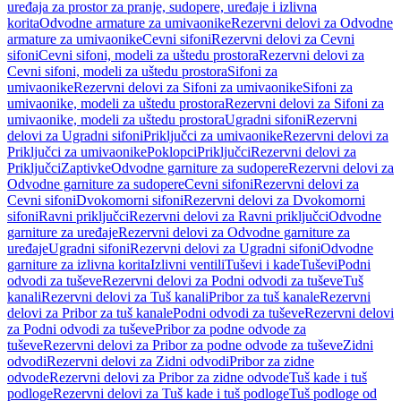
uređaja za prostor za pranje, sudopere, uređaje i izlivna
korita
Odvodne armature za umivaonike
Rezervni delovi za Odvodne
armature za umivaonike
Cevni sifoni
Rezervni delovi za Cevni
sifoni
Cevni sifoni, modeli za uštedu prostora
Rezervni delovi za
Cevni sifoni, modeli za uštedu prostora
Sifoni za
umivaonike
Rezervni delovi za Sifoni za umivaonike
Sifoni za
umivaonike, modeli za uštedu prostora
Rezervni delovi za Sifoni za
umivaonike, modeli za uštedu prostora
Ugradni sifoni
Rezervni
delovi za Ugradni sifoni
Priključci za umivaonike
Rezervni delovi za
Priključci za umivaonike
Poklopci
Priključci
Rezervni delovi za
Priključci
Zaptivke
Odvodne garniture za sudopere
Rezervni delovi za
Odvodne garniture za sudopere
Cevni sifoni
Rezervni delovi za
Cevni sifoni
Dvokomorni sifoni
Rezervni delovi za Dvokomorni
sifoni
Ravni priključci
Rezervni delovi za Ravni priključci
Odvodne
garniture za uređaje
Rezervni delovi za Odvodne garniture za
uređaje
Ugradni sifoni
Rezervni delovi za Ugradni sifoni
Odvodne
garniture za izlivna korita
Izlivni ventili
Tuševi i kade
Tuševi
Podni
odvodi za tuševe
Rezervni delovi za Podni odvodi za tuševe
Tuš
kanali
Rezervni delovi za Tuš kanali
Pribor za tuš kanale
Rezervni
delovi za Pribor za tuš kanale
Podni odvodi za tuševe
Rezervni delovi
za Podni odvodi za tuševe
Pribor za podne odvode za
tuševe
Rezervni delovi za Pribor za podne odvode za tuševe
Zidni
odvodi
Rezervni delovi za Zidni odvodi
Pribor za zidne
odvode
Rezervni delovi za Pribor za zidne odvode
Tuš kade i tuš
podloge
Rezervni delovi za Tuš kade i tuš podloge
Tuš podloge od