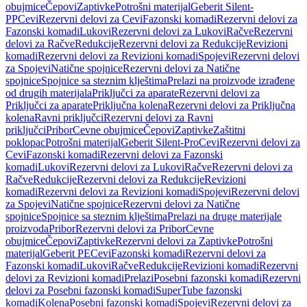
obujmice
Čepovi
Zaptivke
Potrošni materijal
Geberit Silent-
PP
Cevi
Rezervni delovi za Cevi
Fazonski komadi
Rezervni delovi za
Fazonski komadi
Lukovi
Rezervni delovi za Lukovi
Račve
Rezervni
delovi za Račve
Redukcije
Rezervni delovi za Redukcije
Revizioni
komadi
Rezervni delovi za Revizioni komadi
Spojevi
Rezervni delovi
za Spojevi
Natične spojnice
Rezervni delovi za Natične
spojnice
Spojnice sa steznim klještima
Prelazi na proizvode izrađene
od drugih materijala
Priključci za aparate
Rezervni delovi za
Priključci za aparate
Priključna kolena
Rezervni delovi za Priključna
kolena
Ravni priključci
Rezervni delovi za Ravni
priključci
Pribor
Cevne obujmice
Čepovi
Zaptivke
Zaštitni
poklopac
Potrošni materijal
Geberit Silent-Pro
Cevi
Rezervni delovi za
Cevi
Fazonski komadi
Rezervni delovi za Fazonski
komadi
Lukovi
Rezervni delovi za Lukovi
Račve
Rezervni delovi za
Račve
Redukcije
Rezervni delovi za Redukcije
Revizioni
komadi
Rezervni delovi za Revizioni komadi
Spojevi
Rezervni delovi
za Spojevi
Natične spojnice
Rezervni delovi za Natične
spojnice
Spojnice sa steznim klještima
Prelazi na druge materijale
proizvoda
Pribor
Rezervni delovi za Pribor
Cevne
obujmice
Čepovi
Zaptivke
Rezervni delovi za Zaptivke
Potrošni
materijal
Geberit PE
Cevi
Fazonski komadi
Rezervni delovi za
Fazonski komadi
Lukovi
Račve
Redukcije
Revizioni komadi
Rezervni
delovi za Revizioni komadi
Prelazi
Posebni fazonski komadi
Rezervni
delovi za Posebni fazonski komadi
SuperTube fazonski
komadi
Kolena
Posebni fazonski komadi
Spojevi
Rezervni delovi za