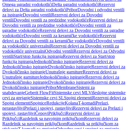
Omega ugradni vodokotlići
Delta ugradni vodokotlići
Rezervni
delovi za Delta ugradni vodokotlići
Pribor
Dovodni i odvodni ventili
za ispiranje
Dovodni ventili
Rezervni delovi za Dovodni
ventili
Dovodni ventili za predzidne vodokotliće
Rezervni delovi za
Dovodni ventili za predzidne vodokotliće
Dovodni ventili za
ugradne vodokotliće
Rezervni delovi za Dovodni ventili za ugradne
vodokotliće
Dovodni ventili za keramičke vodokotliće
Rezervni
delovi za Dovodni ventili za keramičke vodokotliće
Dovodni ventili
za vodokotliće univerzalni
Rezervni delovi za Dovodni ventili za
vodokotliće univerzalni
Odvodni ventili
Rezervni delovi za Odvodni
ventili
Start/stop funkcija ispiranja
Rezervni delovi za Start/stop
funkcija ispiranja
Jednokoličinsko ispiranje
Rezervni delovi za
Jednokoličinsko ispiranje
Dvokoličinsko ispiranje
Rezervni delovi za
Dvokoličinsko ispiranje
Unutrašnje garniture
Rezervni delovi za
Unutrašnje garniture
Jednokoličinsko ispiranje
Rezervni delovi za
Jednokoličinsko ispiranje
Dvokoličinsko ispiranje
Rezervni delovi za
Dvokoličinsko ispiranje
Pribor
Membrane
Sistemi za
snabdevanje
Geberit FlowFit
Sistemske cevi ML
Višeslojne sistemske
cevi za grejanje
Sistemske cevi SL
Spojni elementi
Rezervni delovi za
Spojni elementi
Spojnice
Redukcije
Kolana
T-komadi
Prelazi,
nerastavljivi
Prelazi i spojevi, rastavljivi
Rezervni delovi za Prelazi i
spojevi, rastavljivi
Čepovi
Priključci
Rezervni delovi za
Priključci
Razdelnik sa navojnim priključkom
Rezervni delovi za
Razdelnik sa navojnim priključkom
Razdelnik sa priključkom za
stiskanje
T-komadi za grejanje
Odvodne cevi i spojevi za grejanje,