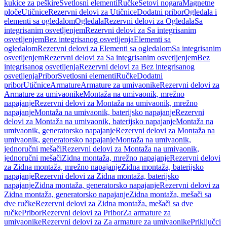
kukice za peškire
Svetlosni elementi
Ručke
Setovi nogara
Magnetne
ploče
Utičnice
Rezervni delovi za Utičnice
Dodatni pribor
Ogledala i
elementi sa ogledalom
Ogledala
Rezervni delovi za Ogledala
Sa
integrisanim osvetljenjem
Rezervni delovi za Sa integrisanim
osvetljenjem
Bez integrisanog osvetljenja
Elementi sa
ogledalom
Rezervni delovi za Elementi sa ogledalom
Sa integrisanim
osvetljenjem
Rezervni delovi za Sa integrisanim osvetljenjem
Bez
integrisanog osvetljenja
Rezervni delovi za Bez integrisanog
osvetljenja
Pribor
Svetlosni elementi
Ručke
Dodatni
pribor
Utičnice
Armature
Armature za umivaonike
Rezervni delovi za
Armature za umivaonike
Montaža na umivaonik, mrežno
napajanje
Rezervni delovi za Montaža na umivaonik, mrežno
napajanje
Montaža na umivaonik, baterijsko napajanje
Rezervni
delovi za Montaža na umivaonik, baterijsko napajanje
Montaža na
umivaonik, generatorsko napajanje
Rezervni delovi za Montaža na
umivaonik, generatorsko napajanje
Montaža na umivaonik,
jednoručni mešači
Rezervni delovi za Montaža na umivaonik,
jednoručni mešači
Zidna montaža, mrežno napajanje
Rezervni delovi
za Zidna montaža, mrežno napajanje
Zidna montaža, baterijsko
napajanje
Rezervni delovi za Zidna montaža, baterijsko
napajanje
Zidna montaža, generatorsko napajanje
Rezervni delovi za
Zidna montaža, generatorsko napajanje
Zidna montaža, mešači sa
dve ručke
Rezervni delovi za Zidna montaža, mešači sa dve
ručke
Pribor
Rezervni delovi za Pribor
Za armature za
umivaonike
Rezervni delovi za Za armature za umivaonike
Priključci