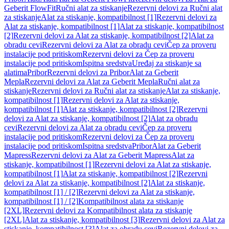
Geberit FlowFit
Ručni alat za stiskanje
Rezervni delovi za Ručni alat
za stiskanje
Alat za stiskanje, kompatibilnost [1]
Rezervni delovi za
Alat za stiskanje, kompatibilnost [1]
Alat za stiskanje, kompatibilnost
[2]
Rezervni delovi za Alat za stiskanje, kompatibilnost [2]
Alat za
obradu cevi
Rezervni delovi za Alat za obradu cevi
Čep za proveru
instalacije pod pritiskom
Rezervni delovi za Čep za proveru
instalacije pod pritiskom
Ispitna sredstva
Uređaj za stiskanje sa
alatima
Pribor
Rezervni delovi za Pribor
Alat za Geberit
Mepla
Rezervni delovi za Alat za Geberit Mepla
Ručni alat za
stiskanje
Rezervni delovi za Ručni alat za stiskanje
Alat za stiskanje,
kompatibilnost [1]
Rezervni delovi za Alat za stiskanje,
kompatibilnost [1]
Alat za stiskanje, kompatibilnost [2]
Rezervni
delovi za Alat za stiskanje, kompatibilnost [2]
Alat za obradu
cevi
Rezervni delovi za Alat za obradu cevi
Čep za proveru
instalacije pod pritiskom
Rezervni delovi za Čep za proveru
instalacije pod pritiskom
Ispitna sredstva
Pribor
Alat za Geberit
Mapress
Rezervni delovi za Alat za Geberit Mapress
Alat za
stiskanje, kompatibilnost [1]
Rezervni delovi za Alat za stiskanje,
kompatibilnost [1]
Alat za stiskanje, kompatibilnost [2]
Rezervni
delovi za Alat za stiskanje, kompatibilnost [2]
Alat za stiskanje,
kompatibilnost [1] / [2]
Rezervni delovi za Alat za stiskanje,
kompatibilnost [1] / [2]
Kompatibilnost alata za stiskanje
[2XL]
Rezervni delovi za Kompatibilnost alata za stiskanje
[2XL]
Alat za stiskanje, kompatibilnost [3]
Rezervni delovi za Alat za
stiskanje, kompatibilnost [3]
Alat za obradu cevi
Rezervni delovi za