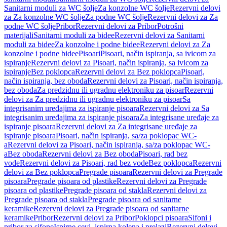
Sanitarni moduli za WC šolje
Za konzolne WC šolje
Rezervni delovi
za Za konzolne WC šolje
Za podne WC šolje
Rezervni delovi za Za
podne WC šolje
Pribor
Rezervni delovi za Pribor
Potrošni
materijali
Sanitarni moduli za bidee
Rezervni delovi za Sanitarni
moduli za bidee
Za konzolne i podne bidee
Rezervni delovi za Za
konzolne i podne bidee
Pisoari
Pisoari, način ispiranja, sa ivicom za
ispiranje
Rezervni delovi za Pisoari, način ispiranja, sa ivicom za
ispiranje
Bez poklopca
Rezervni delovi za Bez poklopca
Pisoari,
način ispiranja, bez oboda
Rezervni delovi za Pisoari, način ispiranja,
bez oboda
Za predzidnu ili ugradnu elektroniku za pisoar
Rezervni
delovi za Za predzidnu ili ugradnu elektroniku za pisoar
Sa
integrisanim uređajima za ispiranje pisoara
Rezervni delovi za Sa
integrisanim uređajima za ispiranje pisoara
Za integrisane uređaje za
ispiranje pisoara
Rezervni delovi za Za integrisane uređaje za
ispiranje pisoara
Pisoari, način ispiranja, sa/za poklopac WC-
a
Rezervni delovi za Pisoari, način ispiranja, sa/za poklopac WC-
a
Bez oboda
Rezervni delovi za Bez oboda
Pisoari, rad bez
vode
Rezervni delovi za Pisoari, rad bez vode
Bez poklopca
Rezervni
delovi za Bez poklopca
Pregrade pisoara
Rezervni delovi za Pregrade
pisoara
Pregrade pisoara od plastike
Rezervni delovi za Pregrade
pisoara od plastike
Pregrade pisoara od stakla
Rezervni delovi za
Pregrade pisoara od stakla
Pregrade pisoara od sanitarne
keramike
Rezervni delovi za Pregrade pisoara od sanitarne
keramike
Pribor
Rezervni delovi za Pribor
Poklopci pisoara
Sifoni i
pribor za sifone
Ispirne cevi, ispirna kolena i prelazi
Rezervni delovi