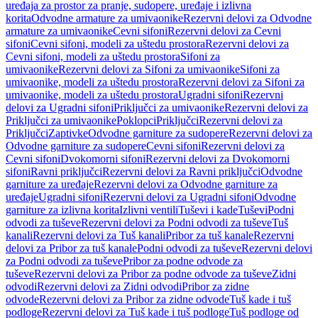
uređaja za prostor za pranje, sudopere, uređaje i izlivna
korita
Odvodne armature za umivaonike
Rezervni delovi za Odvodne
armature za umivaonike
Cevni sifoni
Rezervni delovi za Cevni
sifoni
Cevni sifoni, modeli za uštedu prostora
Rezervni delovi za
Cevni sifoni, modeli za uštedu prostora
Sifoni za
umivaonike
Rezervni delovi za Sifoni za umivaonike
Sifoni za
umivaonike, modeli za uštedu prostora
Rezervni delovi za Sifoni za
umivaonike, modeli za uštedu prostora
Ugradni sifoni
Rezervni
delovi za Ugradni sifoni
Priključci za umivaonike
Rezervni delovi za
Priključci za umivaonike
Poklopci
Priključci
Rezervni delovi za
Priključci
Zaptivke
Odvodne garniture za sudopere
Rezervni delovi za
Odvodne garniture za sudopere
Cevni sifoni
Rezervni delovi za
Cevni sifoni
Dvokomorni sifoni
Rezervni delovi za Dvokomorni
sifoni
Ravni priključci
Rezervni delovi za Ravni priključci
Odvodne
garniture za uređaje
Rezervni delovi za Odvodne garniture za
uređaje
Ugradni sifoni
Rezervni delovi za Ugradni sifoni
Odvodne
garniture za izlivna korita
Izlivni ventili
Tuševi i kade
Tuševi
Podni
odvodi za tuševe
Rezervni delovi za Podni odvodi za tuševe
Tuš
kanali
Rezervni delovi za Tuš kanali
Pribor za tuš kanale
Rezervni
delovi za Pribor za tuš kanale
Podni odvodi za tuševe
Rezervni delovi
za Podni odvodi za tuševe
Pribor za podne odvode za
tuševe
Rezervni delovi za Pribor za podne odvode za tuševe
Zidni
odvodi
Rezervni delovi za Zidni odvodi
Pribor za zidne
odvode
Rezervni delovi za Pribor za zidne odvode
Tuš kade i tuš
podloge
Rezervni delovi za Tuš kade i tuš podloge
Tuš podloge od