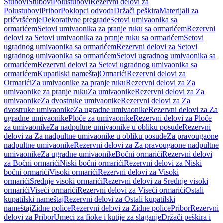
Stubovi
Stubovi
Polustubovi
Rezervni delovi za
Polustubovi
Pribor
Poklopci odvoda
Držači peškira
Materijali za
pričvršćenje
Dekorativne pregrade
Setovi umivaonika sa
ormarićem
Setovi umivaonika za pranje ruku sa ormarićem
Rezervni
delovi za Setovi umivaonika za pranje ruku sa ormarićem
Setovi
ugradnog umivaonika sa ormarićem
Rezervni delovi za Setovi
ugradnog umivaonika sa ormarićem
Setovi ugradnog umivaonika sa
ormarićem
Rezervni delovi za Setovi ugradnog umivaonika sa
ormarićem
Kupatilski nameštaj
Ormarići
Rezervni delovi za
Ormarići
Za umivaonike za pranje ruku
Rezervni delovi za Za
umivaonike za pranje ruku
Za umivaonike
Rezervni delovi za Za
umivaonike
Za dvostruke umivaonike
Rezervni delovi za Za
dvostruke umivaonike
Za ugradne umivaonike
Rezervni delovi za Za
ugradne umivaonike
Ploče za umivaonike
Rezervni delovi za Ploče
za umivaonike
Za nadpultne umivaonike u obliku posude
Rezervni
delovi za Za nadpultne umivaonike u obliku posude
Za pravougaone
nadpultne umivaonike
Rezervni delovi za Za pravougaone nadpultne
umivaonike
Za ugradne umivaonike
Bočni ormarići
Rezervni delovi
za Bočni ormarići
Niski bočni ormarići
Rezervni delovi za Niski
bočni ormarići
Visoki ormarići
Rezervni delovi za Visoki
ormarići
Srednje visoki ormarići
Rezervni delovi za Srednje visoki
ormarići
Viseći ormarići
Rezervni delovi za Viseći ormarići
Ostali
kupatilski nameštaj
Rezervni delovi za Ostali kupatilski
nameštaj
Zidne police
Rezervni delovi za Zidne police
Pribor
Rezervni
delovi za Pribor
Umeci za fioke i kutije za slaganje
Držači peškira i