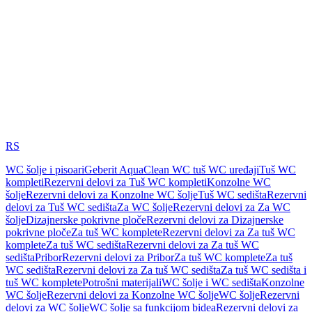
RS
WC šolje i pisoari
Geberit AquaClean WC tuš WC uređaji
Tuš WC
kompleti
Rezervni delovi za Tuš WC kompleti
Konzolne WC
šolje
Rezervni delovi za Konzolne WC šolje
Tuš WC sedišta
Rezervni
delovi za Tuš WC sedišta
Za WC šolje
Rezervni delovi za Za WC
šolje
Dizajnerske pokrivne ploče
Rezervni delovi za Dizajnerske
pokrivne ploče
Za tuš WC komplete
Rezervni delovi za Za tuš WC
komplete
Za tuš WC sedišta
Rezervni delovi za Za tuš WC
sedišta
Pribor
Rezervni delovi za Pribor
Za tuš WC komplete
Za tuš
WC sedišta
Rezervni delovi za Za tuš WC sedišta
Za tuš WC sedišta i
tuš WC komplete
Potrošni materijali
WC šolje i WC sedišta
Konzolne
WC šolje
Rezervni delovi za Konzolne WC šolje
WC šolje
Rezervni
delovi za WC šolje
WC šolje sa funkcijom bidea
Rezervni delovi za