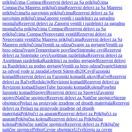
priključcima Compact
Rezervni delovi za Sa priključcima
Compact
Sa Mapress priključcima
Rezervni delovi za Sa Mapress
priključcima
Sa navojnim priključcima
Rezervni delovi za Sa
navojnim priključcima
Zaporni ventili i razdelnici za ugradnu
montažu
Rezervni delovi za Zaporni ventili i razdelnici za ugradnu
montažu
Sa priključcima Compact
Rezervni delovi za Sa
priključcima Compact
Nepovratni ventili
Rezervni delovi za
Nepovratni ventili
Sa Mapress priključcima
Rezervni delovi za Sa
Mapress priključcima
Ventili za odzračivanje za grejanje
Ventili za
brzo odzračivanje
Temperiranje površine
Sistemske cevi
Rezervni
delovi za Sistemske cevi
Asortiman razdelnika
Rezervni delovi za
Asortiman razdelnika
Razdelnici za podno grejanje
Rezervni delovi
za Razdelnici za podno grejanje
Ventili za brzo odzračivanje
Sistemi
za odvod vode iz zgrada
Geberit Silent-db20
Cevi
Fazonski
komadi
Rezervni delovi za Fazonski komadi
Lukovi
Račve
Rezervni
delovi za Račve
Redukcije
Revizioni komadi
Rezervni delovi za
Revizioni komadi
SuperTube fazonski komadi
Kolena
Posebni
fazonski komadi
Spojevi
Rezervni delovi za Spojevi
Zavareni
spojevi
Natične spojnice
Rezervni delovi za Natične spojnice
Stezne
obujmice
Prelazi na proizvode izrađene od drugih materijala
Rezervni
delovi za Prelazi na proizvode izrađene od drugih
materijala
Priključci za aparate
Rezervni delovi za Priključci za
aparate
Priključna kolena
Rezervni delovi za Priključna
kolena
Priključne natične spojnice
Rezervni delovi za Priključne
natične spojnice
Pribor
Cevne obujmice
Učvršćenja za cevne