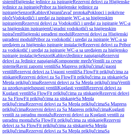
sistem
Higijenske jedinice za ispiranje
Rezervni delovi za Higijenske
jedinice za ispiranje
Pribor za higijenske jedinice za
ispiranje
Senzori
Kablovi
Ograničavač protoka
Poklopci i pokrivne
ploče
Vodokotlići i uređaj za ispiranje WC-a sa higijenskim
ispiranjem
Rezervni delovi za Vodokotlići i uređaj za ispiranje WC-a
sa higijenskim ispiranjem
Ugradni vodokotlići sa higijenskim
ispiračem
Higijenski ugrađeni moduli
Rezervni delovi za Higijenski
ugrađeni moduli
Pribor za vodokotlić i uređaj za ispiranje WC-a sa
uređajem za higijensko ispiranje instalacije
Rezervni delovi za Pribor
za vodokotlić i uređaj za ispiranje WC-a sa uređajem za higijensko
ispiranje instalacije
Senzori
Kablovi
Jedinice napajanja
Rezervni
delovi za Jedinice napajanja
Komponente mreže
Ventili za cevne
sisteme
Ravni zaporni ventili
Sa Mapress priključcima
Ugaoni
ventili
Rezervni delovi za Ugaoni ventili
Sa FlowFit priključcima za
stiskanje
Rezervni delovi za Sa FlowFit priključcima za stiskanje
Sa
Mepla priključcima
Rezervni delovi za Sa Mepla priključcima
Ventili
za uzorkovanje
Ispusni ventili
Kuglasti ventili
Rezervni delovi za
Kuglasti ventili
Sa FlowFit priključcima za stiskanje
Rezervni delovi
za Sa FlowFit priključcima za stiskanje
Sa Mepla
priključcima
Rezervni delovi za Sa Mepla priključcima
Sa Mapress
priključcima
Rezervni delovi za Sa Mapress priključcima
Kuglasti
ventili za ugradnu montažu
Rezervni delovi za Kuglasti ventili za
ugradnu montažu
Sa FlowFit priključcima za stiskanje
Rezervni
delovi za Sa FlowFit priključcima za stiskanje
Sa Mepla
priključcima
Rezervni delovi za Sa Mepla priključcima
Sa