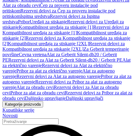
Alat za obradu cevi
Čep za proveru instalacije pod
pritiskom
Rezervni delovi za Čep za proveru instalacije pod
pritiskom
Ispitna sredstva
Rezervni delovi za Ispitna
sredstva
Pribor
Uređaji za stiskanje
Rezervni delovi za Uređaji za
stiskanje
Kompatibilnost uređaja za stiskanje [1]
Rezervni delovi za
Kompatibilnost uređaja za stiskanje [1]
Kompatibilnost uređaja za
stiskanje [2]
Rezervni delovi za Kompatibilnost uređaja za stiskanje
[2]
Kompatibilnost uređaja za stiskanje [2XL]
Rezervni delovi za
Kompatibilnost uređaja za stiskanje [2XL]
Za Geberit temperiranje
površine
Cevna vretena
Alat za Geberit Silent-db20 / Geberit
PE
Rezervni delovi za Alat za Geberit Silent-db20 / Geberit PE
Alat
za električno varenje
Rezervni delovi za Alat za električno
varenje
Pribor za alat za električno varenje
Alat za autogeno
varenje
Rezervni delovi za Alat za autogeno varenje
Pribor za alat za
autogeno varenje
Rezervni delovi za Pribor za alat za autogeno
varenje
Alat za obradu cevi
Rezervni delovi za Alat za obradu
cevi
Pribor za alat za obradu cevi
Rezervni delovi za Pribor za alat za
obradu cevi
Daljinsko upravljanje
Daljinski upravljači
Kategorije proizvoda
Kupatilske serije
Novosti