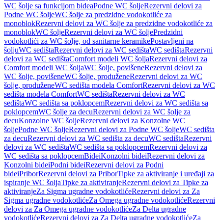
WC šolje sa funkcijom bidea
Podne WC šolje
Rezervni delovi za
Podne WC šolje
WC šolje za predzidne vodokotliće za
monoblok
Rezervni delovi za WC šolje za predzidne vodokotliće za
monoblok
WC šolje
Rezervni delovi za WC šolje
Predzidni
vodokotlići za WC šolje, od sanitarne keramike
Postavljeni na
šolju
WC sedišta
Rezervni delovi za WC sedišta
WC sedišta
Rezervni
delovi za WC sedišta
Comfort modeli WC šolja
Rezervni delovi za
Comfort modeli WC šolja
WC šolje, povišene
Rezervni delovi za
WC šolje, povišene
WC šolje, produžene
Rezervni delovi za WC
šolje, produžene
WC sedišta modela Comfort
Rezervni delovi za WC
sedišta modela Comfort
WC sedišta
Rezervni delovi za WC
sedišta
WC sedišta sa poklopcem
Rezervni delovi za WC sedišta sa
poklopcem
WC šolje za decu
Rezervni delovi za WC šolje za
decu
Konzolne WC šolje
Rezervni delovi za Konzolne WC
šolje
Podne WC šolje
Rezervni delovi za Podne WC šolje
WC sedišta
za decu
Rezervni delovi za WC sedišta za decu
WC sedišta
Rezervni
delovi za WC sedišta
WC sedišta sa poklopcem
Rezervni delovi za
WC sedišta sa poklopcem
Bidei
Konzolni bidei
Rezervni delovi za
Konzolni bidei
Podni bidei
Rezervni delovi za Podni
bidei
Pribor
Rezervni delovi za Pribor
Tipke za aktiviranje i uređaji za
ispiranje WC šolja
Tipke za aktiviranje
Rezervni delovi za Tipke za
aktiviranje
Za Sigma ugradne vodokotliće
Rezervni delovi za Za
Sigma ugradne vodokotliće
Za Omega ugradne vodokotliće
Rezervni
delovi za Za Omega ugradne vodokotliće
Za Delta ugradne
vodokotliće
Rezervni delovi za Za Delta ugradne vodokotliće
Za