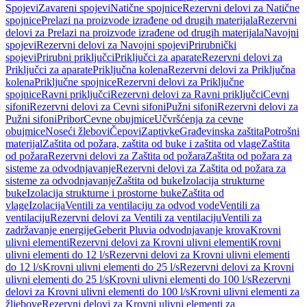
Spojevi
Zavareni spojevi
Natične spojnice
Rezervni delovi za Natične
spojnice
Prelazi na proizvode izrađene od drugih materijala
Rezervni
delovi za Prelazi na proizvode izrađene od drugih materijala
Navojni
spojevi
Rezervni delovi za Navojni spojevi
Prirubnički
spojevi
Prirubni priključci
Priključci za aparate
Rezervni delovi za
Priključci za aparate
Priključna kolena
Rezervni delovi za Priključna
kolena
Priključne spojnice
Rezervni delovi za Priključne
spojnice
Ravni priključci
Rezervni delovi za Ravni priključci
Cevni
sifoni
Rezervni delovi za Cevni sifoni
Pužni sifoni
Rezervni delovi za
Pužni sifoni
Pribor
Cevne obujmice
Učvršćenja za cevne
obujmice
Noseći žlebovi
Čepovi
Zaptivke
Građevinska zaštita
Potrošni
materijal
Zaštita od požara, zaštita od buke i zaštita od vlage
Zaštita
od požara
Rezervni delovi za Zaštita od požara
Zaštita od požara za
sisteme za odvodnjavanje
Rezervni delovi za Zaštita od požara za
sisteme za odvodnjavanje
Zaštita od buke
Izolacija strukturne
buke
Izolacija strukturne i prostorne buke
Zaštita od
vlage
Izolacija
Ventili za ventilaciju za odvod vode
Ventili za
ventilaciju
Rezervni delovi za Ventili za ventilaciju
Ventili za
zadržavanje energije
Geberit Pluvia odvodnjavanje krova
Krovni
ulivni elementi
Rezervni delovi za Krovni ulivni elementi
Krovni
ulivni elementi do 12 l/s
Rezervni delovi za Krovni ulivni elementi
do 12 l/s
Krovni ulivni elementi do 25 l/s
Rezervni delovi za Krovni
ulivni elementi do 25 l/s
Krovni ulivni elementi do 100 l/s
Rezervni
delovi za Krovni ulivni elementi do 100 l/s
Krovni ulivni elementi za
žljebove
Rezervni delovi za Krovni ulivni elementi za