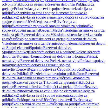
odvojivi
Priključci za grejanje
Rezervni delovi za Priključci za
grejanje
Pribor
Izolacija za cevi i spojne elemente
Izolacija za
priključke
Zaptivke za cevi i spojne elemente
Zaptivke za
priključke
Zaptivke za spojne elemente
Poklopci za cevi
Poklopac za
spojne elemente
Učvršćenja za cevi
Učvršćenja za
priključke
Sistemske zaptivke
Kompleti vijaka za prirubničke
spojeve
Potrošni materijal
Geberit Mepla
Višeslojne sistemske cevi za
vodu za piće
Rezervni delovi za Višeslojne sistemske cevi za vodu
za piće
Višeslojne sistemske cevi za grejanje
Rezervni delovi za
Višeslojne sistemske cevi za grejanje
Spojni elementi
Rezervni delovi
za Spojni elementi
Spojnice
Rezervni delovi za
Spojnice
Redukcije
Rezervni delovi za Redukcije
Kolena
Rezervni
delovi za Kolena
T-komadi
Rezervni delovi za T-komadi
Prelazi,
nerastavljivi
Rezervni delovi za Prelazi, nerastavljivi
Prelazi i spojevi,
rastavljivi
Rezervni delovi za Prelazi i spojevi,
rastavljivi
Čepovi
Rezervni delovi za Čepovi
Priključci
Rezervni
delovi za Priključci
Razdelnik sa navojnim priključkom
Rezervni
delovi za Razdelnik sa navojnim priključkom
T-komadi za
grejanje
Rezervni delovi za T-komadi za grejanje
Priključci za
grejanje
Rezervni delovi za Priključci za grejanje
Pribor
Rezervni
delovi za Pribor
Izolacija za cevi i spojne elemente
Izolacija za
priključke
Zaptivke za cevi i spojne elemente
Zaptivke za
priključke
Poklopci za cevi
Učvršćenja za cevi
Učvršćenja za
priključke
Rezervni delovi za Učvršćenja za priključke
Sistemske