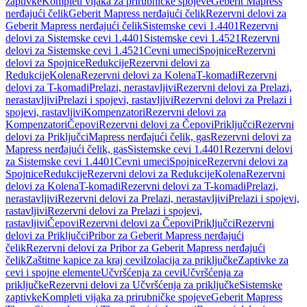
zaptivke
Kompleti vijaka za prirubničke spojeve
Geberit Mapress
nerđajući čelik
Geberit Mapress nerđajući čelik
Rezervni delovi za
Geberit Mapress nerđajući čelik
Sistemske cevi 1.4401
Rezervni
delovi za Sistemske cevi 1.4401
Sistemske cevi 1.4521
Rezervni
delovi za Sistemske cevi 1.4521
Cevni umeci
Spojnice
Rezervni
delovi za Spojnice
Redukcije
Rezervni delovi za
Redukcije
Kolena
Rezervni delovi za Kolena
T-komadi
Rezervni
delovi za T-komadi
Prelazi, nerastavljivi
Rezervni delovi za Prelazi,
nerastavljivi
Prelazi i spojevi, rastavljivi
Rezervni delovi za Prelazi i
spojevi, rastavljivi
Kompenzatori
Rezervni delovi za
Kompenzatori
Čepovi
Rezervni delovi za Čepovi
Priključci
Rezervni
delovi za Priključci
Mapress nerđajući čelik, gas
Rezervni delovi za
Mapress nerđajući čelik, gas
Sistemske cevi 1.4401
Rezervni delovi
za Sistemske cevi 1.4401
Cevni umeci
Spojnice
Rezervni delovi za
Spojnice
Redukcije
Rezervni delovi za Redukcije
Kolena
Rezervni
delovi za Kolena
T-komadi
Rezervni delovi za T-komadi
Prelazi,
nerastavljivi
Rezervni delovi za Prelazi, nerastavljivi
Prelazi i spojevi,
rastavljivi
Rezervni delovi za Prelazi i spojevi,
rastavljivi
Čepovi
Rezervni delovi za Čepovi
Priključci
Rezervni
delovi za Priključci
Pribor za Geberit Mapress nerđajući
čelik
Rezervni delovi za Pribor za Geberit Mapress nerđajući
čelik
Zaštitne kapice za kraj cevi
Izolacija za priključke
Zaptivke za
cevi i spojne elemente
Učvršćenja za cevi
Učvršćenja za
priključke
Rezervni delovi za Učvršćenja za priključke
Sistemske
zaptivke
Kompleti vijaka za prirubničke spojeve
Geberit Mapress