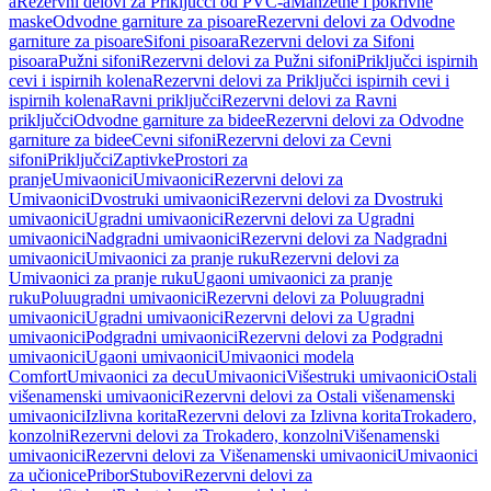
a
Rezervni delovi za Priključci od PVC-a
Manžetne i pokrivne
maske
Odvodne garniture za pisoare
Rezervni delovi za Odvodne
garniture za pisoare
Sifoni pisoara
Rezervni delovi za Sifoni
pisoara
Pužni sifoni
Rezervni delovi za Pužni sifoni
Priključci ispirnih
cevi i ispirnih kolena
Rezervni delovi za Priključci ispirnih cevi i
ispirnih kolena
Ravni priključci
Rezervni delovi za Ravni
priključci
Odvodne garniture za bidee
Rezervni delovi za Odvodne
garniture za bidee
Cevni sifoni
Rezervni delovi za Cevni
sifoni
Priključci
Zaptivke
Prostori za
pranje
Umivaonici
Umivaonici
Rezervni delovi za
Umivaonici
Dvostruki umivaonici
Rezervni delovi za Dvostruki
umivaonici
Ugradni umivaonici
Rezervni delovi za Ugradni
umivaonici
Nadgradni umivaonici
Rezervni delovi za Nadgradni
umivaonici
Umivaonici za pranje ruku
Rezervni delovi za
Umivaonici za pranje ruku
Ugaoni umivaonici za pranje
ruku
Poluugradni umivaonici
Rezervni delovi za Poluugradni
umivaonici
Ugradni umivaonici
Rezervni delovi za Ugradni
umivaonici
Podgradni umivaonici
Rezervni delovi za Podgradni
umivaonici
Ugaoni umivaonici
Umivaonici modela
Comfort
Umivaonici za decu
Umivaonici
Višestruki umivaonici
Ostali
višenamenski umivaonici
Rezervni delovi za Ostali višenamenski
umivaonici
Izlivna korita
Rezervni delovi za Izlivna korita
Trokadero,
konzolni
Rezervni delovi za Trokadero, konzolni
Višenamenski
umivaonici
Rezervni delovi za Višenamenski umivaonici
Umivaonici
za učionice
Pribor
Stubovi
Rezervni delovi za