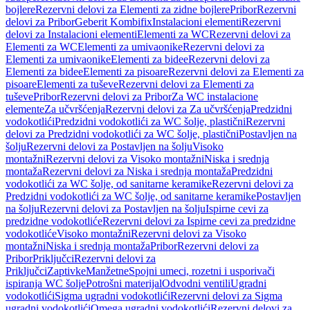
bojlere
Rezervni delovi za Elementi za zidne bojlere
Pribor
Rezervni
delovi za Pribor
Geberit Kombifix
Instalacioni elementi
Rezervni
delovi za Instalacioni elementi
Elementi za WC
Rezervni delovi za
Elementi za WC
Elementi za umivaonike
Rezervni delovi za
Elementi za umivaonike
Elementi za bidee
Rezervni delovi za
Elementi za bidee
Elementi za pisoare
Rezervni delovi za Elementi za
pisoare
Elementi za tuševe
Rezervni delovi za Elementi za
tuševe
Pribor
Rezervni delovi za Pribor
Za WC instalacione
elemente
Za učvršćenja
Rezervni delovi za Za učvršćenja
Predzidni
vodokotlići
Predzidni vodokotlići za WC šolje, plastični
Rezervni
delovi za Predzidni vodokotlići za WC šolje, plastični
Postavljen na
šolju
Rezervni delovi za Postavljen na šolju
Visoko
montažni
Rezervni delovi za Visoko montažni
Niska i srednja
montaža
Rezervni delovi za Niska i srednja montaža
Predzidni
vodokotlići za WC šolje, od sanitarne keramike
Rezervni delovi za
Predzidni vodokotlići za WC šolje, od sanitarne keramike
Postavljen
na šolju
Rezervni delovi za Postavljen na šolju
Ispirne cevi za
predzidne vodokotliće
Rezervni delovi za Ispirne cevi za predzidne
vodokotliće
Visoko montažni
Rezervni delovi za Visoko
montažni
Niska i srednja montaža
Pribor
Rezervni delovi za
Pribor
Priključci
Rezervni delovi za
Priključci
Zaptivke
Manžetne
Spojni umeci, rozetni i usporivači
ispiranja WC šolje
Potrošni materijal
Odvodni ventili
Ugradni
vodokotlići
Sigma ugradni vodokotlići
Rezervni delovi za Sigma
ugradni vodokotlići
Omega ugradni vodokotlići
Rezervni delovi za