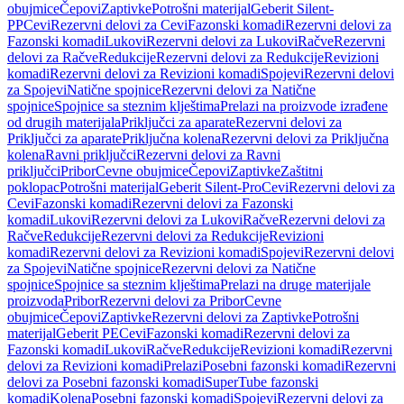
obujmice
Čepovi
Zaptivke
Potrošni materijal
Geberit Silent-
PP
Cevi
Rezervni delovi za Cevi
Fazonski komadi
Rezervni delovi za
Fazonski komadi
Lukovi
Rezervni delovi za Lukovi
Račve
Rezervni
delovi za Račve
Redukcije
Rezervni delovi za Redukcije
Revizioni
komadi
Rezervni delovi za Revizioni komadi
Spojevi
Rezervni delovi
za Spojevi
Natične spojnice
Rezervni delovi za Natične
spojnice
Spojnice sa steznim klještima
Prelazi na proizvode izrađene
od drugih materijala
Priključci za aparate
Rezervni delovi za
Priključci za aparate
Priključna kolena
Rezervni delovi za Priključna
kolena
Ravni priključci
Rezervni delovi za Ravni
priključci
Pribor
Cevne obujmice
Čepovi
Zaptivke
Zaštitni
poklopac
Potrošni materijal
Geberit Silent-Pro
Cevi
Rezervni delovi za
Cevi
Fazonski komadi
Rezervni delovi za Fazonski
komadi
Lukovi
Rezervni delovi za Lukovi
Račve
Rezervni delovi za
Račve
Redukcije
Rezervni delovi za Redukcije
Revizioni
komadi
Rezervni delovi za Revizioni komadi
Spojevi
Rezervni delovi
za Spojevi
Natične spojnice
Rezervni delovi za Natične
spojnice
Spojnice sa steznim klještima
Prelazi na druge materijale
proizvoda
Pribor
Rezervni delovi za Pribor
Cevne
obujmice
Čepovi
Zaptivke
Rezervni delovi za Zaptivke
Potrošni
materijal
Geberit PE
Cevi
Fazonski komadi
Rezervni delovi za
Fazonski komadi
Lukovi
Račve
Redukcije
Revizioni komadi
Rezervni
delovi za Revizioni komadi
Prelazi
Posebni fazonski komadi
Rezervni
delovi za Posebni fazonski komadi
SuperTube fazonski
komadi
Kolena
Posebni fazonski komadi
Spojevi
Rezervni delovi za