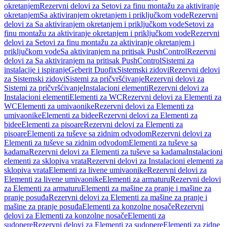
okretanjem
Rezervni delovi za Setovi za finu montažu za aktiviranje
okretanjem
Sa aktiviranjem okretanjem i priključkom vode
Rezervni
delovi za Sa aktiviranjem okretanjem i priključkom vode
Setovi za
finu montažu za aktiviranje okretanjem i priključkom vode
Rezervni
delovi za Setovi za finu montažu za aktiviranje okretanjem i
priključkom vode
Sa aktiviranjem na pritisak PushControl
Rezervni
delovi za Sa aktiviranjem na pritisak PushControl
Sistemi za
instalacije i ispiranje
Geberit Duofix
Sistemski zidovi
Rezervni delovi
za Sistemski zidovi
Sistemi za pričvršćivanje
Rezervni delovi za
Sistemi za pričvršćivanje
Instalacioni elementi
Rezervni delovi za
Instalacioni elementi
Elementi za WC
Rezervni delovi za Elementi za
WC
Elementi za umivaonike
Rezervni delovi za Elementi za
umivaonike
Elementi za bidee
Rezervni delovi za Elementi za
bidee
Elementi za pisoare
Rezervni delovi za Elementi za
pisoare
Elementi za tuševe sa zidnim odvodom
Rezervni delovi za
Elementi za tuševe sa zidnim odvodom
Elementi za tuševe sa
kadama
Rezervni delovi za Elementi za tuševe sa kadama
Instalacioni
elementi za sklopiva vrata
Rezervni delovi za Instalacioni elementi za
sklopiva vrata
Elementi za livene umivaonike
Rezervni delovi za
Elementi za livene umivaonike
Elementi za armaturu
Rezervni delovi
za Elementi za armaturu
Elementi za mašine za pranje i mašine za
pranje posuđa
Rezervni delovi za Elementi za mašine za pranje i
mašine za pranje posuđa
Elementi za konzolne nosače
Rezervni
delovi za Elementi za konzolne nosače
Elementi za
sudopere
Rezervni delovi za Elementi za sudopere
Elementi za zidne