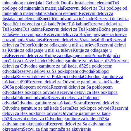
mineralnog materijala i Geberit Duofix instalacioni elementi
Tuš
podloge od mineralnih materijala
Rezervni delovi za Tuš podloge od
mineralnih materijala
Instalacioni elementi
Rezervni delovi za
Instalacioni elementi
Specifični odvodi za tuš kade
Rezervni delovi za
Specifični odvodi za tuš kade
Pribor
Tuš kabine
Rezervni delovi za
Tuš kabine
Tuš kabine
Rezervni delovi za Tuš kabine
Bočne pregrade
za tuševe u ravni poda
Rezervni delovi za Bočne pregrade za tuševe
u ravni poda
Vrata tuša
Rezervni delovi za Vrata tuša
Pribor
Rezervni
delovi za Pribor
Kutije za odlaganje u niši za tuševe
Rezervni delovi
za Kutije za odlaganje u niši za tuševe
Kutije za odlaganje u
niši
Rezervni delovi za Kutije za odlaganje u niši
Pribor
Priključci
uređaja za tuševe i kade
Odvodne garniture za tuš kade, d52
Rezervni
delovi za Odvodne garniture za tuš kade, d52
Sa poklopcem
odvoda
Rezervni delovi za Sa poklopcem odvoda
Poklopci
odvoda
Rezervni delovi za Poklopci odvoda
Odvodne garniture za
tuš kade, d90
Rezervni delovi za Odvodne garniture za tuš kade,
d90
Sa poklopcem odvoda
Rezervni delovi za Sa poklopcem
odvoda
Bez poklopca odvoda
Rezervni delovi za Bez poklopca
odvoda
Poklopci odvoda
Rezervni delovi za Poklopci
odvoda
Odvodne garniture za tuš kade Sestra
Rezervni delovi za
Odvodne garniture za tuš kade Sestra
Bez poklopca odvoda
Rezervni
delovi za Bez poklopca odvoda
Odvodne garniture za kade,
d52
Rezervni delovi za Odvodne garniture za kade, d52
Sa
aktiviranjem okretanjem
Rezervni delovi za Sa aktiviranjem
okretanjem
Setovi za finu montažu za aktiviranje