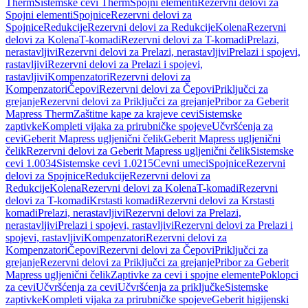
Therm
Sistemske cevi Therm
Spojni elementi
Rezervni delovi za
Spojni elementi
Spojnice
Rezervni delovi za
Spojnice
Redukcije
Rezervni delovi za Redukcije
Kolena
Rezervni
delovi za Kolena
T-komadi
Rezervni delovi za T-komadi
Prelazi,
nerastavljivi
Rezervni delovi za Prelazi, nerastavljivi
Prelazi i spojevi,
rastavljivi
Rezervni delovi za Prelazi i spojevi,
rastavljivi
Kompenzatori
Rezervni delovi za
Kompenzatori
Čepovi
Rezervni delovi za Čepovi
Priključci za
grejanje
Rezervni delovi za Priključci za grejanje
Pribor za Geberit
Mapress Therm
Zaštitne kape za krajeve cevi
Sistemske
zaptivke
Kompleti vijaka za prirubničke spojeve
Učvršćenja za
cevi
Geberit Mapress ugljenični čelik
Geberit Mapress ugljenični
čelik
Rezervni delovi za Geberit Mapress ugljenični čelik
Sistemske
cevi 1.0034
Sistemske cevi 1.0215
Cevni umeci
Spojnice
Rezervni
delovi za Spojnice
Redukcije
Rezervni delovi za
Redukcije
Kolena
Rezervni delovi za Kolena
T-komadi
Rezervni
delovi za T-komadi
Krstasti komadi
Rezervni delovi za Krstasti
komadi
Prelazi, nerastavljivi
Rezervni delovi za Prelazi,
nerastavljivi
Prelazi i spojevi, rastavljivi
Rezervni delovi za Prelazi i
spojevi, rastavljivi
Kompenzatori
Rezervni delovi za
Kompenzatori
Čepovi
Rezervni delovi za Čepovi
Priključci za
grejanje
Rezervni delovi za Priključci za grejanje
Pribor za Geberit
Mapress ugljenični čelik
Zaptivke za cevi i spojne elemente
Poklopci
za cevi
Učvršćenja za cevi
Učvršćenja za priključke
Sistemske
zaptivke
Kompleti vijaka za prirubničke spojeve
Geberit higijenski