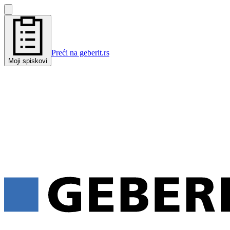
Preći na geberit.rs
Moji spiskovi