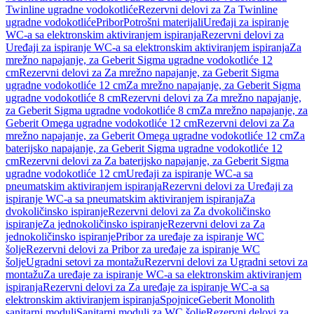
Twinline ugradne vodokotliće
Rezervni delovi za Za Twinline
ugradne vodokotliće
Pribor
Potrošni materijali
Uređaji za ispiranje
WC-a sa elektronskim aktiviranjem ispiranja
Rezervni delovi za
Uređaji za ispiranje WC-a sa elektronskim aktiviranjem ispiranja
Za
mrežno napajanje, za Geberit Sigma ugradne vodokotliće 12
cm
Rezervni delovi za Za mrežno napajanje, za Geberit Sigma
ugradne vodokotliće 12 cm
Za mrežno napajanje, za Geberit Sigma
ugradne vodokotliće 8 cm
Rezervni delovi za Za mrežno napajanje,
za Geberit Sigma ugradne vodokotliće 8 cm
Za mrežno napajanje, za
Geberit Omega ugradne vodokotliće 12 cm
Rezervni delovi za Za
mrežno napajanje, za Geberit Omega ugradne vodokotliće 12 cm
Za
baterijsko napajanje, za Geberit Sigma ugradne vodokotliće 12
cm
Rezervni delovi za Za baterijsko napajanje, za Geberit Sigma
ugradne vodokotliće 12 cm
Uređaji za ispiranje WC-a sa
pneumatskim aktiviranjem ispiranja
Rezervni delovi za Uređaji za
ispiranje WC-a sa pneumatskim aktiviranjem ispiranja
Za
dvokoličinsko ispiranje
Rezervni delovi za Za dvokoličinsko
ispiranje
Za jednokoličinsko ispiranje
Rezervni delovi za Za
jednokoličinsko ispiranje
Pribor za uređaje za ispiranje WC
šolje
Rezervni delovi za Pribor za uređaje za ispiranje WC
šolje
Ugradni setovi za montažu
Rezervni delovi za Ugradni setovi za
montažu
Za uređaje za ispiranje WC-a sa elektronskim aktiviranjem
ispiranja
Rezervni delovi za Za uređaje za ispiranje WC-a sa
elektronskim aktiviranjem ispiranja
Spojnice
Geberit Monolith
sanitarni moduli
Sanitarni moduli za WC šolje
Rezervni delovi za