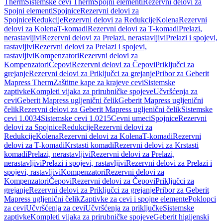
Therm
Sistemske cevi Therm
Spojni elementi
Rezervni delovi za
Spojni elementi
Spojnice
Rezervni delovi za
Spojnice
Redukcije
Rezervni delovi za Redukcije
Kolena
Rezervni
delovi za Kolena
T-komadi
Rezervni delovi za T-komadi
Prelazi,
nerastavljivi
Rezervni delovi za Prelazi, nerastavljivi
Prelazi i spojevi,
rastavljivi
Rezervni delovi za Prelazi i spojevi,
rastavljivi
Kompenzatori
Rezervni delovi za
Kompenzatori
Čepovi
Rezervni delovi za Čepovi
Priključci za
grejanje
Rezervni delovi za Priključci za grejanje
Pribor za Geberit
Mapress Therm
Zaštitne kape za krajeve cevi
Sistemske
zaptivke
Kompleti vijaka za prirubničke spojeve
Učvršćenja za
cevi
Geberit Mapress ugljenični čelik
Geberit Mapress ugljenični
čelik
Rezervni delovi za Geberit Mapress ugljenični čelik
Sistemske
cevi 1.0034
Sistemske cevi 1.0215
Cevni umeci
Spojnice
Rezervni
delovi za Spojnice
Redukcije
Rezervni delovi za
Redukcije
Kolena
Rezervni delovi za Kolena
T-komadi
Rezervni
delovi za T-komadi
Krstasti komadi
Rezervni delovi za Krstasti
komadi
Prelazi, nerastavljivi
Rezervni delovi za Prelazi,
nerastavljivi
Prelazi i spojevi, rastavljivi
Rezervni delovi za Prelazi i
spojevi, rastavljivi
Kompenzatori
Rezervni delovi za
Kompenzatori
Čepovi
Rezervni delovi za Čepovi
Priključci za
grejanje
Rezervni delovi za Priključci za grejanje
Pribor za Geberit
Mapress ugljenični čelik
Zaptivke za cevi i spojne elemente
Poklopci
za cevi
Učvršćenja za cevi
Učvršćenja za priključke
Sistemske
zaptivke
Kompleti vijaka za prirubničke spojeve
Geberit higijenski