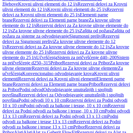
žljebove
Krovni ulivni elementi do 12 l/s
Rezervni delovi za Krovni
ulivni elementi do 12 l/s
Krovni ulivni elementi do 25 l/s
Rezervni
delovi za Krovni ulivni elementi do 25 l/s
Elementi parne
brane
Rezervni delovi za Elementi parne brane
Za krovne ulivne
elemente do 12 l/s
Rezervni delovi za Za krovne ulivne elemente do
12 l/s
Za krovne ulivne elemente do 25 l/s
Zaštita od požara
Zaštita od
požara za sisteme za odvodnjavanje
Sigurnosni prelivi
Rezervni
delovi za Sigurnosni prelivi
Za krovne ulivne elemente do 12
l/s
Rezervni delovi za Za krovne ulivne elemente do 12 l/s
Za krovne
ulivne elemente do 25 l/s
Rezervni delovi za Za krovne ulivne
elemente do 25 l/s
Učvršćenja
Sistem za pričvršćenje d40–200
Sistem
za pričvršćenje d250–315
Pribor
Rezervni delovi za Pribor
Za krovne
ulivne elemente
Rezervni delovi za Za krovne ulivne elemente
Za
učvršćenja
Konvencionalno odvodnjavanje krova
Krovni ulivni
elementi
Rezervni delovi za Krovni ulivni elementi
Elementi parne
brane
Rezervni delovi za Elementi parne brane
Pribor
Rezervni delovi
za Pribor
Podni odvod
Odvodnjavanje unutrašnjih i spoljnih
površina
Rezervni delovi za Odvodnjavanje unutrašnjih i spoljnih
površina
Podni odvodi 10 x 10 cm
Rezervni delovi za Podni odvodi
10 x 10 cm
Podni odvodi za balkone i terase, 10 x 10 cm
Rezervni
delovi za Podni odvodi za balkone i terase, 10 x 10 cm
Podni odvodi
13 x 13 cm
Rezervni delovi za Podni odvodi 13 x 13 cm
Podni
odvodi za balkone i terase 13 x 13 cm
Rezervni delovi za Podni
odvodi za balkone i terase 13 x 13 cm
Pribor
Rezervni delovi za
Pribor
Alati
Alati
Alat za Geberit FlowFit
Rezervni delovi za Alat za