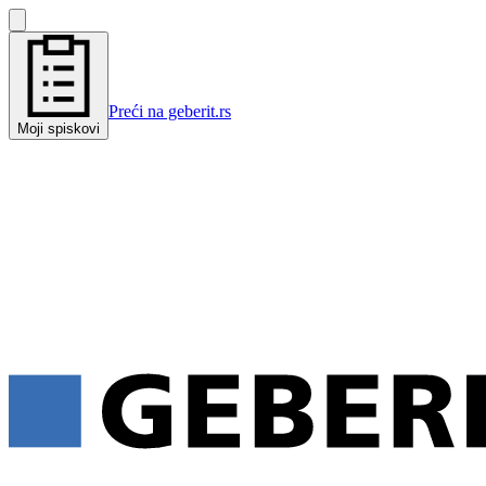
Preći na geberit.rs
Moji spiskovi