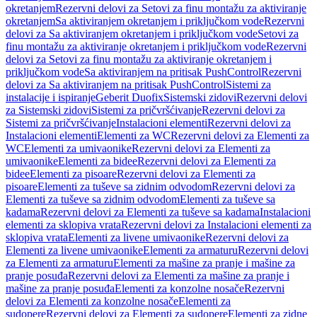
okretanjem
Rezervni delovi za Setovi za finu montažu za aktiviranje
okretanjem
Sa aktiviranjem okretanjem i priključkom vode
Rezervni
delovi za Sa aktiviranjem okretanjem i priključkom vode
Setovi za
finu montažu za aktiviranje okretanjem i priključkom vode
Rezervni
delovi za Setovi za finu montažu za aktiviranje okretanjem i
priključkom vode
Sa aktiviranjem na pritisak PushControl
Rezervni
delovi za Sa aktiviranjem na pritisak PushControl
Sistemi za
instalacije i ispiranje
Geberit Duofix
Sistemski zidovi
Rezervni delovi
za Sistemski zidovi
Sistemi za pričvršćivanje
Rezervni delovi za
Sistemi za pričvršćivanje
Instalacioni elementi
Rezervni delovi za
Instalacioni elementi
Elementi za WC
Rezervni delovi za Elementi za
WC
Elementi za umivaonike
Rezervni delovi za Elementi za
umivaonike
Elementi za bidee
Rezervni delovi za Elementi za
bidee
Elementi za pisoare
Rezervni delovi za Elementi za
pisoare
Elementi za tuševe sa zidnim odvodom
Rezervni delovi za
Elementi za tuševe sa zidnim odvodom
Elementi za tuševe sa
kadama
Rezervni delovi za Elementi za tuševe sa kadama
Instalacioni
elementi za sklopiva vrata
Rezervni delovi za Instalacioni elementi za
sklopiva vrata
Elementi za livene umivaonike
Rezervni delovi za
Elementi za livene umivaonike
Elementi za armaturu
Rezervni delovi
za Elementi za armaturu
Elementi za mašine za pranje i mašine za
pranje posuđa
Rezervni delovi za Elementi za mašine za pranje i
mašine za pranje posuđa
Elementi za konzolne nosače
Rezervni
delovi za Elementi za konzolne nosače
Elementi za
sudopere
Rezervni delovi za Elementi za sudopere
Elementi za zidne