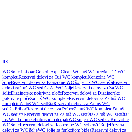
RS
WC šolje i pisoari
Geberit AquaClean WC tuš WC uređaji
Tuš WC
kompleti
Rezervni delovi za Tuš WC kompleti
Konzolne WC
šolje
Rezervni delovi za Konzolne WC šolje
Tuš WC sedišta
Rezervni
delovi za Tuš WC sedišta
Za WC šolje
Rezervni delovi za Za WC
šolje
Dizajnerske pokrivne ploče
Rezervni delovi za Dizajnerske
pokrivne ploče
Za tuš WC komplete
Rezervni delovi za Za tuš WC
komplete
Za tuš WC sedišta
Rezervni delovi za Za tuš WC
sedišta
Pribor
Rezervni delovi za Pribor
Za tuš WC komplete
Za tuš
WC sedišta
Rezervni delovi za Za tuš WC sedišta
Za tuš WC sedišta i
tuš WC komplete
Potrošni materijali
WC šolje i WC sedišta
Konzolne
WC šolje
Rezervni delovi za Konzolne WC šolje
WC šolje
Rezervni
delovi za WC šolje
WC šolje sa funkcijom bidea
Rezervni delovi za