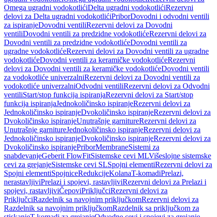
Omega ugradni vodokotlići
Delta ugradni vodokotlići
Rezervni
delovi za Delta ugradni vodokotlići
Pribor
Dovodni i odvodni ventili
za ispiranje
Dovodni ventili
Rezervni delovi za Dovodni
ventili
Dovodni ventili za predzidne vodokotliće
Rezervni delovi za
Dovodni ventili za predzidne vodokotliće
Dovodni ventili za
ugradne vodokotliće
Rezervni delovi za Dovodni ventili za ugradne
vodokotliće
Dovodni ventili za keramičke vodokotliće
Rezervni
delovi za Dovodni ventili za keramičke vodokotliće
Dovodni ventili
za vodokotliće univerzalni
Rezervni delovi za Dovodni ventili za
vodokotliće univerzalni
Odvodni ventili
Rezervni delovi za Odvodni
ventili
Start/stop funkcija ispiranja
Rezervni delovi za Start/stop
funkcija ispiranja
Jednokoličinsko ispiranje
Rezervni delovi za
Jednokoličinsko ispiranje
Dvokoličinsko ispiranje
Rezervni delovi za
Dvokoličinsko ispiranje
Unutrašnje garniture
Rezervni delovi za
Unutrašnje garniture
Jednokoličinsko ispiranje
Rezervni delovi za
Jednokoličinsko ispiranje
Dvokoličinsko ispiranje
Rezervni delovi za
Dvokoličinsko ispiranje
Pribor
Membrane
Sistemi za
snabdevanje
Geberit FlowFit
Sistemske cevi ML
Višeslojne sistemske
cevi za grejanje
Sistemske cevi SL
Spojni elementi
Rezervni delovi za
Spojni elementi
Spojnice
Redukcije
Kolana
T-komadi
Prelazi,
nerastavljivi
Prelazi i spojevi, rastavljivi
Rezervni delovi za Prelazi i
spojevi, rastavljivi
Čepovi
Priključci
Rezervni delovi za
Priključci
Razdelnik sa navojnim priključkom
Rezervni delovi za
Razdelnik sa navojnim priključkom
Razdelnik sa priključkom za
stiskanje
T-komadi za grejanje
Odvodne cevi i spojevi za grejanje,