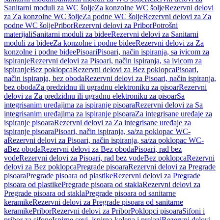
Sanitarni moduli za WC šolje
Za konzolne WC šolje
Rezervni delovi
za Za konzolne WC šolje
Za podne WC šolje
Rezervni delovi za Za
podne WC šolje
Pribor
Rezervni delovi za Pribor
Potrošni
materijali
Sanitarni moduli za bidee
Rezervni delovi za Sanitarni
moduli za bidee
Za konzolne i podne bidee
Rezervni delovi za Za
konzolne i podne bidee
Pisoari
Pisoari, način ispiranja, sa ivicom za
ispiranje
Rezervni delovi za Pisoari, način ispiranja, sa ivicom za
ispiranje
Bez poklopca
Rezervni delovi za Bez poklopca
Pisoari,
način ispiranja, bez oboda
Rezervni delovi za Pisoari, način ispiranja,
bez oboda
Za predzidnu ili ugradnu elektroniku za pisoar
Rezervni
delovi za Za predzidnu ili ugradnu elektroniku za pisoar
Sa
integrisanim uređajima za ispiranje pisoara
Rezervni delovi za Sa
integrisanim uređajima za ispiranje pisoara
Za integrisane uređaje za
ispiranje pisoara
Rezervni delovi za Za integrisane uređaje za
ispiranje pisoara
Pisoari, način ispiranja, sa/za poklopac WC-
a
Rezervni delovi za Pisoari, način ispiranja, sa/za poklopac WC-
a
Bez oboda
Rezervni delovi za Bez oboda
Pisoari, rad bez
vode
Rezervni delovi za Pisoari, rad bez vode
Bez poklopca
Rezervni
delovi za Bez poklopca
Pregrade pisoara
Rezervni delovi za Pregrade
pisoara
Pregrade pisoara od plastike
Rezervni delovi za Pregrade
pisoara od plastike
Pregrade pisoara od stakla
Rezervni delovi za
Pregrade pisoara od stakla
Pregrade pisoara od sanitarne
keramike
Rezervni delovi za Pregrade pisoara od sanitarne
keramike
Pribor
Rezervni delovi za Pribor
Poklopci pisoara
Sifoni i
pribor za sifone
Ispirne cevi, ispirna kolena i prelazi
Rezervni delovi