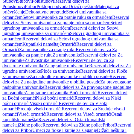
Stubovi
Stubovi
Polustubovi
Rezervni delovi za
Polustubovi
Pribor
Poklopci odvoda
Držači peškira
Materijali za
pričvršćenje
Dekorativne pregrade
Setovi umivaonika sa
ormarićem
Setovi umivaonika za pranje ruku sa ormarićem
Rezervni
delovi za Setovi umivaonika za pranje ruku sa ormarićem
Setovi
ugradnog umivaonika sa ormarićem
Rezervni delovi za Setovi
ugradnog umivaonika sa ormarićem
Setovi ugradnog umivaonika sa
ormarićem
Rezervni delovi za Setovi ugradnog umivaonika sa
ormarićem
Kupatilski nameštaj
Ormarići
Rezervni delovi za
Ormarići
Za umivaonike za pranje ruku
Rezervni delovi za Za
umivaonike za pranje ruku
Za umivaonike
Rezervni delovi za Za
umivaonike
Za dvostruke umivaonike
Rezervni delovi za Za
dvostruke umivaonike
Za ugradne umivaonike
Rezervni delovi za Za
ugradne umivaonike
Ploče za umivaonike
Rezervni delovi za Ploče
za umivaonike
Za nadpultne umivaonike u obliku posude
Rezervni
delovi za Za nadpultne umivaonike u obliku posude
Za pravougaone
nadpultne umivaonike
Rezervni delovi za Za pravougaone nadpultne
umivaonike
Za ugradne umivaonike
Bočni ormarići
Rezervni delovi
za Bočni ormarići
Niski bočni ormarići
Rezervni delovi za Niski
bočni ormarići
Visoki ormarići
Rezervni delovi za Visoki
ormarići
Srednje visoki ormarići
Rezervni delovi za Srednje visoki
ormarići
Viseći ormarići
Rezervni delovi za Viseći ormarići
Ostali
kupatilski nameštaj
Rezervni delovi za Ostali kupatilski
nameštaj
Zidne police
Rezervni delovi za Zidne police
Pribor
Rezervni
delovi za Pribor
Umeci za fioke i kutije za slaganje
Držači peškira i