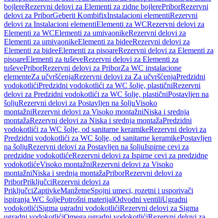
bojlere
Rezervni delovi za Elementi za zidne bojlere
Pribor
Rezervni
delovi za Pribor
Geberit Kombifix
Instalacioni elementi
Rezervni
delovi za Instalacioni elementi
Elementi za WC
Rezervni delovi za
Elementi za WC
Elementi za umivaonike
Rezervni delovi za
Elementi za umivaonike
Elementi za bidee
Rezervni delovi za
Elementi za bidee
Elementi za pisoare
Rezervni delovi za Elementi za
pisoare
Elementi za tuševe
Rezervni delovi za Elementi za
tuševe
Pribor
Rezervni delovi za Pribor
Za WC instalacione
elemente
Za učvršćenja
Rezervni delovi za Za učvršćenja
Predzidni
vodokotlići
Predzidni vodokotlići za WC šolje, plastični
Rezervni
delovi za Predzidni vodokotlići za WC šolje, plastični
Postavljen na
šolju
Rezervni delovi za Postavljen na šolju
Visoko
montažni
Rezervni delovi za Visoko montažni
Niska i srednja
montaža
Rezervni delovi za Niska i srednja montaža
Predzidni
vodokotlići za WC šolje, od sanitarne keramike
Rezervni delovi za
Predzidni vodokotlići za WC šolje, od sanitarne keramike
Postavljen
na šolju
Rezervni delovi za Postavljen na šolju
Ispirne cevi za
predzidne vodokotliće
Rezervni delovi za Ispirne cevi za predzidne
vodokotliće
Visoko montažni
Rezervni delovi za Visoko
montažni
Niska i srednja montaža
Pribor
Rezervni delovi za
Pribor
Priključci
Rezervni delovi za
Priključci
Zaptivke
Manžetne
Spojni umeci, rozetni i usporivači
ispiranja WC šolje
Potrošni materijal
Odvodni ventili
Ugradni
vodokotlići
Sigma ugradni vodokotlići
Rezervni delovi za Sigma
ugradni vodokotlići
Omega ugradni vodokotlići
Rezervni delovi za