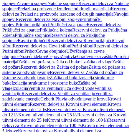
Spojevi
Zavareni spojevi
Natične spojnice
Rezervni delovi za Natične
spojnice
Prelazi na proizvode izrađene od drugih materijala
Rezervni
delovi za Prelazi na proizvode izrađene od drugih materijala
Navojni
spojevi
Rezervni delovi za Navojni spojevi
Prirubnički
spojevi
Prirubni priključci
Priključci za aparate
Rezervni delovi za
Priključci za aparate
Priključna kolena
Rezervni delovi za Priključna
kolena
Priključne spojnice
Rezervni delovi za Priključne
spojnice
Ravni priključci
Rezervni delovi za Ravni priključci
Cevni
sifoni
Rezervni delovi za Cevni sifoni
Pužni sifoni
Rezervni delovi za
Pužni sifoni
Pribor
Cevne obujmice
Učvršćenja za cevne
obujmice
Noseći žlebovi
Čepovi
Zaptivke
Građevinska zaštita
Potrošni
materijal
Zaštita od požara, zaštita od buke i zaštita od vlage
Zaštita
od požara
Rezervni delovi za Zaštita od požara
Zaštita od požara za
sisteme za odvodnjavanje
Rezervni delovi za Zaštita od požara za
sisteme za odvodnjavanje
Zaštita od buke
Izolacija strukturne
buke
Izolacija strukturne i prostorne buke
Zaštita od
vlage
Izolacija
Ventili za ventilaciju za odvod vode
Ventili za
ventilaciju
Rezervni delovi za Ventili za ventilaciju
Ventili za
zadržavanje energije
Geberit Pluvia odvodnjavanje krova
Krovni
ulivni elementi
Rezervni delovi za Krovni ulivni elementi
Krovni
ulivni elementi do 12 l/s
Rezervni delovi za Krovni ulivni elementi
do 12 l/s
Krovni ulivni elementi do 25 l/s
Rezervni delovi za Krovni
ulivni elementi do 25 l/s
Krovni ulivni elementi do 100 l/s
Rezervni
delovi za Krovni ulivni elementi do 100 l/s
Krovni ulivni elementi za
žljebove
Rezervni delovi za Krovni ulivni elementi za