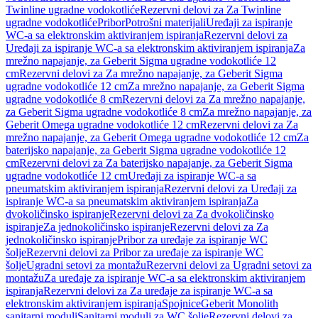
Twinline ugradne vodokotliće
Rezervni delovi za Za Twinline
ugradne vodokotliće
Pribor
Potrošni materijali
Uređaji za ispiranje
WC-a sa elektronskim aktiviranjem ispiranja
Rezervni delovi za
Uređaji za ispiranje WC-a sa elektronskim aktiviranjem ispiranja
Za
mrežno napajanje, za Geberit Sigma ugradne vodokotliće 12
cm
Rezervni delovi za Za mrežno napajanje, za Geberit Sigma
ugradne vodokotliće 12 cm
Za mrežno napajanje, za Geberit Sigma
ugradne vodokotliće 8 cm
Rezervni delovi za Za mrežno napajanje,
za Geberit Sigma ugradne vodokotliće 8 cm
Za mrežno napajanje, za
Geberit Omega ugradne vodokotliće 12 cm
Rezervni delovi za Za
mrežno napajanje, za Geberit Omega ugradne vodokotliće 12 cm
Za
baterijsko napajanje, za Geberit Sigma ugradne vodokotliće 12
cm
Rezervni delovi za Za baterijsko napajanje, za Geberit Sigma
ugradne vodokotliće 12 cm
Uređaji za ispiranje WC-a sa
pneumatskim aktiviranjem ispiranja
Rezervni delovi za Uređaji za
ispiranje WC-a sa pneumatskim aktiviranjem ispiranja
Za
dvokoličinsko ispiranje
Rezervni delovi za Za dvokoličinsko
ispiranje
Za jednokoličinsko ispiranje
Rezervni delovi za Za
jednokoličinsko ispiranje
Pribor za uređaje za ispiranje WC
šolje
Rezervni delovi za Pribor za uređaje za ispiranje WC
šolje
Ugradni setovi za montažu
Rezervni delovi za Ugradni setovi za
montažu
Za uređaje za ispiranje WC-a sa elektronskim aktiviranjem
ispiranja
Rezervni delovi za Za uređaje za ispiranje WC-a sa
elektronskim aktiviranjem ispiranja
Spojnice
Geberit Monolith
sanitarni moduli
Sanitarni moduli za WC šolje
Rezervni delovi za