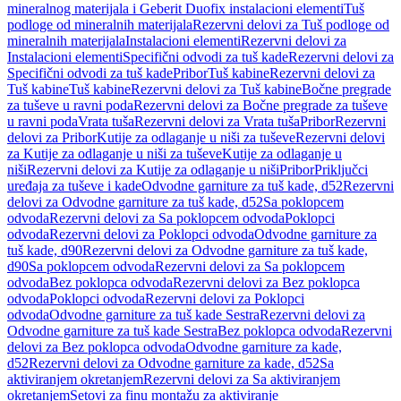
mineralnog materijala i Geberit Duofix instalacioni elementi
Tuš
podloge od mineralnih materijala
Rezervni delovi za Tuš podloge od
mineralnih materijala
Instalacioni elementi
Rezervni delovi za
Instalacioni elementi
Specifični odvodi za tuš kade
Rezervni delovi za
Specifični odvodi za tuš kade
Pribor
Tuš kabine
Rezervni delovi za
Tuš kabine
Tuš kabine
Rezervni delovi za Tuš kabine
Bočne pregrade
za tuševe u ravni poda
Rezervni delovi za Bočne pregrade za tuševe
u ravni poda
Vrata tuša
Rezervni delovi za Vrata tuša
Pribor
Rezervni
delovi za Pribor
Kutije za odlaganje u niši za tuševe
Rezervni delovi
za Kutije za odlaganje u niši za tuševe
Kutije za odlaganje u
niši
Rezervni delovi za Kutije za odlaganje u niši
Pribor
Priključci
uređaja za tuševe i kade
Odvodne garniture za tuš kade, d52
Rezervni
delovi za Odvodne garniture za tuš kade, d52
Sa poklopcem
odvoda
Rezervni delovi za Sa poklopcem odvoda
Poklopci
odvoda
Rezervni delovi za Poklopci odvoda
Odvodne garniture za
tuš kade, d90
Rezervni delovi za Odvodne garniture za tuš kade,
d90
Sa poklopcem odvoda
Rezervni delovi za Sa poklopcem
odvoda
Bez poklopca odvoda
Rezervni delovi za Bez poklopca
odvoda
Poklopci odvoda
Rezervni delovi za Poklopci
odvoda
Odvodne garniture za tuš kade Sestra
Rezervni delovi za
Odvodne garniture za tuš kade Sestra
Bez poklopca odvoda
Rezervni
delovi za Bez poklopca odvoda
Odvodne garniture za kade,
d52
Rezervni delovi za Odvodne garniture za kade, d52
Sa
aktiviranjem okretanjem
Rezervni delovi za Sa aktiviranjem
okretanjem
Setovi za finu montažu za aktiviranje