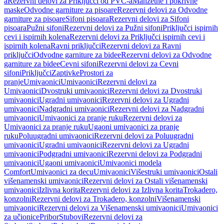
a
Rezervni delovi za Priključci od PVC-a
Manžetne i pokrivne
maske
Odvodne garniture za pisoare
Rezervni delovi za Odvodne
garniture za pisoare
Sifoni pisoara
Rezervni delovi za Sifoni
pisoara
Pužni sifoni
Rezervni delovi za Pužni sifoni
Priključci ispirnih
cevi i ispirnih kolena
Rezervni delovi za Priključci ispirnih cevi i
ispirnih kolena
Ravni priključci
Rezervni delovi za Ravni
priključci
Odvodne garniture za bidee
Rezervni delovi za Odvodne
garniture za bidee
Cevni sifoni
Rezervni delovi za Cevni
sifoni
Priključci
Zaptivke
Prostori za
pranje
Umivaonici
Umivaonici
Rezervni delovi za
Umivaonici
Dvostruki umivaonici
Rezervni delovi za Dvostruki
umivaonici
Ugradni umivaonici
Rezervni delovi za Ugradni
umivaonici
Nadgradni umivaonici
Rezervni delovi za Nadgradni
umivaonici
Umivaonici za pranje ruku
Rezervni delovi za
Umivaonici za pranje ruku
Ugaoni umivaonici za pranje
ruku
Poluugradni umivaonici
Rezervni delovi za Poluugradni
umivaonici
Ugradni umivaonici
Rezervni delovi za Ugradni
umivaonici
Podgradni umivaonici
Rezervni delovi za Podgradni
umivaonici
Ugaoni umivaonici
Umivaonici modela
Comfort
Umivaonici za decu
Umivaonici
Višestruki umivaonici
Ostali
višenamenski umivaonici
Rezervni delovi za Ostali višenamenski
umivaonici
Izlivna korita
Rezervni delovi za Izlivna korita
Trokadero,
konzolni
Rezervni delovi za Trokadero, konzolni
Višenamenski
umivaonici
Rezervni delovi za Višenamenski umivaonici
Umivaonici
za učionice
Pribor
Stubovi
Rezervni delovi za