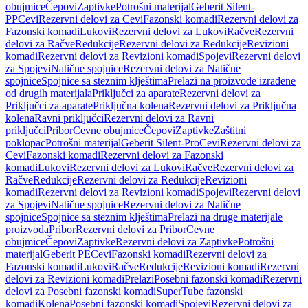
obujmice
Čepovi
Zaptivke
Potrošni materijal
Geberit Silent-
PP
Cevi
Rezervni delovi za Cevi
Fazonski komadi
Rezervni delovi za
Fazonski komadi
Lukovi
Rezervni delovi za Lukovi
Račve
Rezervni
delovi za Račve
Redukcije
Rezervni delovi za Redukcije
Revizioni
komadi
Rezervni delovi za Revizioni komadi
Spojevi
Rezervni delovi
za Spojevi
Natične spojnice
Rezervni delovi za Natične
spojnice
Spojnice sa steznim klještima
Prelazi na proizvode izrađene
od drugih materijala
Priključci za aparate
Rezervni delovi za
Priključci za aparate
Priključna kolena
Rezervni delovi za Priključna
kolena
Ravni priključci
Rezervni delovi za Ravni
priključci
Pribor
Cevne obujmice
Čepovi
Zaptivke
Zaštitni
poklopac
Potrošni materijal
Geberit Silent-Pro
Cevi
Rezervni delovi za
Cevi
Fazonski komadi
Rezervni delovi za Fazonski
komadi
Lukovi
Rezervni delovi za Lukovi
Račve
Rezervni delovi za
Račve
Redukcije
Rezervni delovi za Redukcije
Revizioni
komadi
Rezervni delovi za Revizioni komadi
Spojevi
Rezervni delovi
za Spojevi
Natične spojnice
Rezervni delovi za Natične
spojnice
Spojnice sa steznim klještima
Prelazi na druge materijale
proizvoda
Pribor
Rezervni delovi za Pribor
Cevne
obujmice
Čepovi
Zaptivke
Rezervni delovi za Zaptivke
Potrošni
materijal
Geberit PE
Cevi
Fazonski komadi
Rezervni delovi za
Fazonski komadi
Lukovi
Račve
Redukcije
Revizioni komadi
Rezervni
delovi za Revizioni komadi
Prelazi
Posebni fazonski komadi
Rezervni
delovi za Posebni fazonski komadi
SuperTube fazonski
komadi
Kolena
Posebni fazonski komadi
Spojevi
Rezervni delovi za