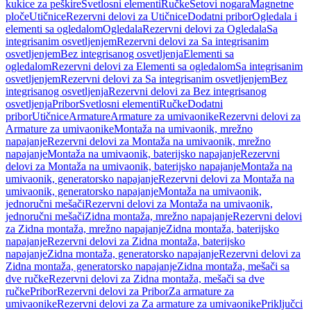
kukice za peškire
Svetlosni elementi
Ručke
Setovi nogara
Magnetne
ploče
Utičnice
Rezervni delovi za Utičnice
Dodatni pribor
Ogledala i
elementi sa ogledalom
Ogledala
Rezervni delovi za Ogledala
Sa
integrisanim osvetljenjem
Rezervni delovi za Sa integrisanim
osvetljenjem
Bez integrisanog osvetljenja
Elementi sa
ogledalom
Rezervni delovi za Elementi sa ogledalom
Sa integrisanim
osvetljenjem
Rezervni delovi za Sa integrisanim osvetljenjem
Bez
integrisanog osvetljenja
Rezervni delovi za Bez integrisanog
osvetljenja
Pribor
Svetlosni elementi
Ručke
Dodatni
pribor
Utičnice
Armature
Armature za umivaonike
Rezervni delovi za
Armature za umivaonike
Montaža na umivaonik, mrežno
napajanje
Rezervni delovi za Montaža na umivaonik, mrežno
napajanje
Montaža na umivaonik, baterijsko napajanje
Rezervni
delovi za Montaža na umivaonik, baterijsko napajanje
Montaža na
umivaonik, generatorsko napajanje
Rezervni delovi za Montaža na
umivaonik, generatorsko napajanje
Montaža na umivaonik,
jednoručni mešači
Rezervni delovi za Montaža na umivaonik,
jednoručni mešači
Zidna montaža, mrežno napajanje
Rezervni delovi
za Zidna montaža, mrežno napajanje
Zidna montaža, baterijsko
napajanje
Rezervni delovi za Zidna montaža, baterijsko
napajanje
Zidna montaža, generatorsko napajanje
Rezervni delovi za
Zidna montaža, generatorsko napajanje
Zidna montaža, mešači sa
dve ručke
Rezervni delovi za Zidna montaža, mešači sa dve
ručke
Pribor
Rezervni delovi za Pribor
Za armature za
umivaonike
Rezervni delovi za Za armature za umivaonike
Priključci