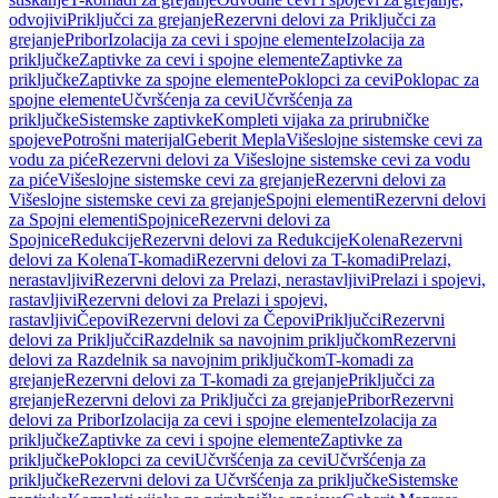
odvojivi
Priključci za grejanje
Rezervni delovi za Priključci za
grejanje
Pribor
Izolacija za cevi i spojne elemente
Izolacija za
priključke
Zaptivke za cevi i spojne elemente
Zaptivke za
priključke
Zaptivke za spojne elemente
Poklopci za cevi
Poklopac za
spojne elemente
Učvršćenja za cevi
Učvršćenja za
priključke
Sistemske zaptivke
Kompleti vijaka za prirubničke
spojeve
Potrošni materijal
Geberit Mepla
Višeslojne sistemske cevi za
vodu za piće
Rezervni delovi za Višeslojne sistemske cevi za vodu
za piće
Višeslojne sistemske cevi za grejanje
Rezervni delovi za
Višeslojne sistemske cevi za grejanje
Spojni elementi
Rezervni delovi
za Spojni elementi
Spojnice
Rezervni delovi za
Spojnice
Redukcije
Rezervni delovi za Redukcije
Kolena
Rezervni
delovi za Kolena
T-komadi
Rezervni delovi za T-komadi
Prelazi,
nerastavljivi
Rezervni delovi za Prelazi, nerastavljivi
Prelazi i spojevi,
rastavljivi
Rezervni delovi za Prelazi i spojevi,
rastavljivi
Čepovi
Rezervni delovi za Čepovi
Priključci
Rezervni
delovi za Priključci
Razdelnik sa navojnim priključkom
Rezervni
delovi za Razdelnik sa navojnim priključkom
T-komadi za
grejanje
Rezervni delovi za T-komadi za grejanje
Priključci za
grejanje
Rezervni delovi za Priključci za grejanje
Pribor
Rezervni
delovi za Pribor
Izolacija za cevi i spojne elemente
Izolacija za
priključke
Zaptivke za cevi i spojne elemente
Zaptivke za
priključke
Poklopci za cevi
Učvršćenja za cevi
Učvršćenja za
priključke
Rezervni delovi za Učvršćenja za priključke
Sistemske