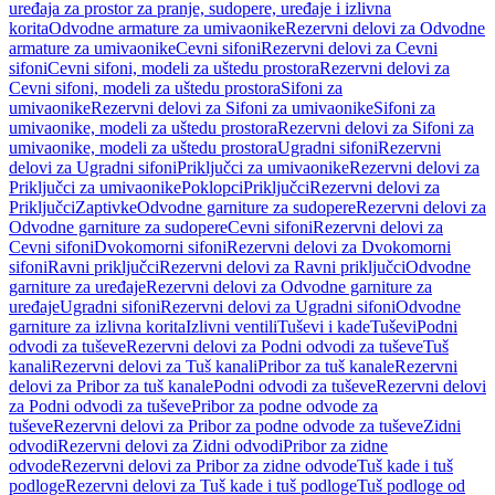
uređaja za prostor za pranje, sudopere, uređaje i izlivna
korita
Odvodne armature za umivaonike
Rezervni delovi za Odvodne
armature za umivaonike
Cevni sifoni
Rezervni delovi za Cevni
sifoni
Cevni sifoni, modeli za uštedu prostora
Rezervni delovi za
Cevni sifoni, modeli za uštedu prostora
Sifoni za
umivaonike
Rezervni delovi za Sifoni za umivaonike
Sifoni za
umivaonike, modeli za uštedu prostora
Rezervni delovi za Sifoni za
umivaonike, modeli za uštedu prostora
Ugradni sifoni
Rezervni
delovi za Ugradni sifoni
Priključci za umivaonike
Rezervni delovi za
Priključci za umivaonike
Poklopci
Priključci
Rezervni delovi za
Priključci
Zaptivke
Odvodne garniture za sudopere
Rezervni delovi za
Odvodne garniture za sudopere
Cevni sifoni
Rezervni delovi za
Cevni sifoni
Dvokomorni sifoni
Rezervni delovi za Dvokomorni
sifoni
Ravni priključci
Rezervni delovi za Ravni priključci
Odvodne
garniture za uređaje
Rezervni delovi za Odvodne garniture za
uređaje
Ugradni sifoni
Rezervni delovi za Ugradni sifoni
Odvodne
garniture za izlivna korita
Izlivni ventili
Tuševi i kade
Tuševi
Podni
odvodi za tuševe
Rezervni delovi za Podni odvodi za tuševe
Tuš
kanali
Rezervni delovi za Tuš kanali
Pribor za tuš kanale
Rezervni
delovi za Pribor za tuš kanale
Podni odvodi za tuševe
Rezervni delovi
za Podni odvodi za tuševe
Pribor za podne odvode za
tuševe
Rezervni delovi za Pribor za podne odvode za tuševe
Zidni
odvodi
Rezervni delovi za Zidni odvodi
Pribor za zidne
odvode
Rezervni delovi za Pribor za zidne odvode
Tuš kade i tuš
podloge
Rezervni delovi za Tuš kade i tuš podloge
Tuš podloge od