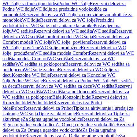
WC šolje sa funkcijom bidea
Podne WC šolje
Rezervni delovi za
Podne WC šolje
WC šolje za predzidne vodokotliće za
monoblok
Rezervni delovi za WC šolje za predzidne vodokotliće za
monoblok
WC šolje
Rezervni delovi za WC šolje
Predzidni
vodokotlići za WC šolje, od sanitarne keramike
Postavljeni na
šolju
WC sedišta
Rezervni delovi za WC sedišta
WC sedišta
Rezervni
delovi za WC sedišta
Comfort modeli WC šolja
Rezervni delovi za
Comfort modeli WC šolja
WC šolje, povišene
Rezervni delovi za
WC šolje, povišene
WC šolje, produžene
Rezervni delovi za WC
šolje, produžene
WC sedišta modela Comfort
Rezervni delovi za WC
sedišta modela Comfort
WC sedišta
Rezervni delovi za WC
sedišta
WC sedišta sa poklopcem
Rezervni delovi za WC sedišta sa
poklopcem
WC šolje za decu
Rezervni delovi za WC šolje za
decu
Konzolne WC šolje
Rezervni delovi za Konzolne WC
šolje
Podne WC šolje
Rezervni delovi za Podne WC šolje
WC sedišta
za decu
Rezervni delovi za WC sedišta za decu
WC sedišta
Rezervni
delovi za WC sedišta
WC sedišta sa poklopcem
Rezervni delovi za
WC sedišta sa poklopcem
Bidei
Konzolni bidei
Rezervni delovi za
Konzolni bidei
Podni bidei
Rezervni delovi za Podni
bidei
Pribor
Rezervni delovi za Pribor
Tipke za aktiviranje i uređaji za
ispiranje WC šolja
Tipke za aktiviranje
Rezervni delovi za Tipke za
aktiviranje
Za Sigma ugradne vodokotliće
Rezervni delovi za Za
Sigma ugradne vodokotliće
Za Omega ugradne vodokotliće
Rezervni
delovi za Za Omega ugradne vodokotliće
Za Delta ugradne
vodokotliće
Rezervni delovi za Za Delta ugradne vodokotliće
Za