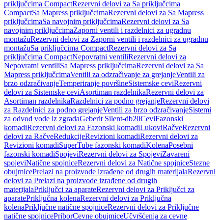
priključcima Compact
Rezervni delovi za Sa priključcima
Compact
Sa Mapress priključcima
Rezervni delovi za Sa Mapress
priključcima
Sa navojnim priključcima
Rezervni delovi za Sa
navojnim priključcima
Zaporni ventili i razdelnici za ugradnu
montažu
Rezervni delovi za Zaporni ventili i razdelnici za ugradnu
montažu
Sa priključcima Compact
Rezervni delovi za Sa
priključcima Compact
Nepovratni ventili
Rezervni delovi za
Nepovratni ventili
Sa Mapress priključcima
Rezervni delovi za Sa
Mapress priključcima
Ventili za odzračivanje za grejanje
Ventili za
brzo odzračivanje
Temperiranje površine
Sistemske cevi
Rezervni
delovi za Sistemske cevi
Asortiman razdelnika
Rezervni delovi za
Asortiman razdelnika
Razdelnici za podno grejanje
Rezervni delovi
za Razdelnici za podno grejanje
Ventili za brzo odzračivanje
Sistemi
za odvod vode iz zgrada
Geberit Silent-db20
Cevi
Fazonski
komadi
Rezervni delovi za Fazonski komadi
Lukovi
Račve
Rezervni
delovi za Račve
Redukcije
Revizioni komadi
Rezervni delovi za
Revizioni komadi
SuperTube fazonski komadi
Kolena
Posebni
fazonski komadi
Spojevi
Rezervni delovi za Spojevi
Zavareni
spojevi
Natične spojnice
Rezervni delovi za Natične spojnice
Stezne
obujmice
Prelazi na proizvode izrađene od drugih materijala
Rezervni
delovi za Prelazi na proizvode izrađene od drugih
materijala
Priključci za aparate
Rezervni delovi za Priključci za
aparate
Priključna kolena
Rezervni delovi za Priključna
kolena
Priključne natične spojnice
Rezervni delovi za Priključne
natične spojnice
Pribor
Cevne obujmice
Učvršćenja za cevne