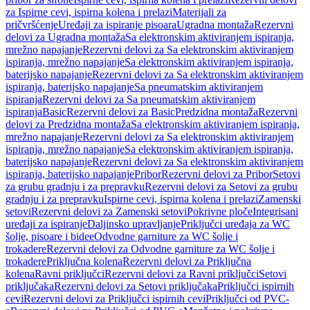
za Ispirne cevi, ispirna kolena i prelazi
Materijali za
pričvršćenje
Uređaji za ispiranje pisoara
Ugradna montaža
Rezervni
delovi za Ugradna montaža
Sa elektronskim aktiviranjem ispiranja,
mrežno napajanje
Rezervni delovi za Sa elektronskim aktiviranjem
ispiranja, mrežno napajanje
Sa elektronskim aktiviranjem ispiranja,
baterijsko napajanje
Rezervni delovi za Sa elektronskim aktiviranjem
ispiranja, baterijsko napajanje
Sa pneumatskim aktiviranjem
ispiranja
Rezervni delovi za Sa pneumatskim aktiviranjem
ispiranja
Basic
Rezervni delovi za Basic
Predzidna montaža
Rezervni
delovi za Predzidna montaža
Sa elektronskim aktiviranjem ispiranja,
mrežno napajanje
Rezervni delovi za Sa elektronskim aktiviranjem
ispiranja, mrežno napajanje
Sa elektronskim aktiviranjem ispiranja,
baterijsko napajanje
Rezervni delovi za Sa elektronskim aktiviranjem
ispiranja, baterijsko napajanje
Pribor
Rezervni delovi za Pribor
Setovi
za grubu gradnju i za prepravku
Rezervni delovi za Setovi za grubu
gradnju i za prepravku
Ispirne cevi, ispirna kolena i prelazi
Zamenski
setovi
Rezervni delovi za Zamenski setovi
Pokrivne ploče
Integrisani
uređaji za ispiranje
Daljinsko upravljanje
Priključci uređaja za WC
šolje, pisoare i bidee
Odvodne garniture za WC šolje i
trokadere
Rezervni delovi za Odvodne garniture za WC šolje i
trokadere
Priključna kolena
Rezervni delovi za Priključna
kolena
Ravni priključci
Rezervni delovi za Ravni priključci
Setovi
priključaka
Rezervni delovi za Setovi priključaka
Priključci ispirnih
cevi
Rezervni delovi za Priključci ispirnih cevi
Priključci od PVC-