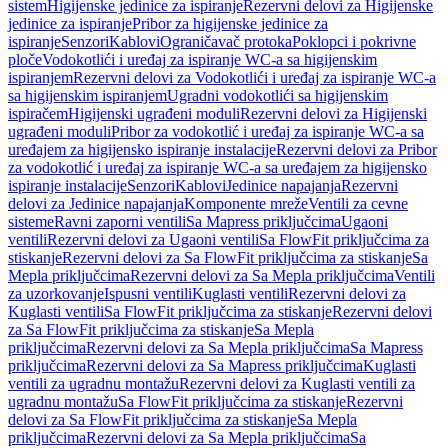
sistem
Higijenske jedinice za ispiranje
Rezervni delovi za Higijenske
jedinice za ispiranje
Pribor za higijenske jedinice za
ispiranje
Senzori
Kablovi
Ograničavač protoka
Poklopci i pokrivne
ploče
Vodokotlići i uređaj za ispiranje WC-a sa higijenskim
ispiranjem
Rezervni delovi za Vodokotlići i uređaj za ispiranje WC-a
sa higijenskim ispiranjem
Ugradni vodokotlići sa higijenskim
ispiračem
Higijenski ugrađeni moduli
Rezervni delovi za Higijenski
ugrađeni moduli
Pribor za vodokotlić i uređaj za ispiranje WC-a sa
uređajem za higijensko ispiranje instalacije
Rezervni delovi za Pribor
za vodokotlić i uređaj za ispiranje WC-a sa uređajem za higijensko
ispiranje instalacije
Senzori
Kablovi
Jedinice napajanja
Rezervni
delovi za Jedinice napajanja
Komponente mreže
Ventili za cevne
sisteme
Ravni zaporni ventili
Sa Mapress priključcima
Ugaoni
ventili
Rezervni delovi za Ugaoni ventili
Sa FlowFit priključcima za
stiskanje
Rezervni delovi za Sa FlowFit priključcima za stiskanje
Sa
Mepla priključcima
Rezervni delovi za Sa Mepla priključcima
Ventili
za uzorkovanje
Ispusni ventili
Kuglasti ventili
Rezervni delovi za
Kuglasti ventili
Sa FlowFit priključcima za stiskanje
Rezervni delovi
za Sa FlowFit priključcima za stiskanje
Sa Mepla
priključcima
Rezervni delovi za Sa Mepla priključcima
Sa Mapress
priključcima
Rezervni delovi za Sa Mapress priključcima
Kuglasti
ventili za ugradnu montažu
Rezervni delovi za Kuglasti ventili za
ugradnu montažu
Sa FlowFit priključcima za stiskanje
Rezervni
delovi za Sa FlowFit priključcima za stiskanje
Sa Mepla
priključcima
Rezervni delovi za Sa Mepla priključcima
Sa