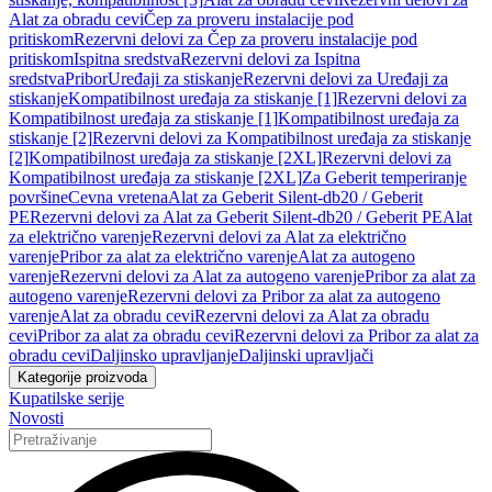
Alat za obradu cevi
Čep za proveru instalacije pod
pritiskom
Rezervni delovi za Čep za proveru instalacije pod
pritiskom
Ispitna sredstva
Rezervni delovi za Ispitna
sredstva
Pribor
Uređaji za stiskanje
Rezervni delovi za Uređaji za
stiskanje
Kompatibilnost uređaja za stiskanje [1]
Rezervni delovi za
Kompatibilnost uređaja za stiskanje [1]
Kompatibilnost uređaja za
stiskanje [2]
Rezervni delovi za Kompatibilnost uređaja za stiskanje
[2]
Kompatibilnost uređaja za stiskanje [2XL]
Rezervni delovi za
Kompatibilnost uređaja za stiskanje [2XL]
Za Geberit temperiranje
površine
Cevna vretena
Alat za Geberit Silent-db20 / Geberit
PE
Rezervni delovi za Alat za Geberit Silent-db20 / Geberit PE
Alat
za električno varenje
Rezervni delovi za Alat za električno
varenje
Pribor za alat za električno varenje
Alat za autogeno
varenje
Rezervni delovi za Alat za autogeno varenje
Pribor za alat za
autogeno varenje
Rezervni delovi za Pribor za alat za autogeno
varenje
Alat za obradu cevi
Rezervni delovi za Alat za obradu
cevi
Pribor za alat za obradu cevi
Rezervni delovi za Pribor za alat za
obradu cevi
Daljinsko upravljanje
Daljinski upravljači
Kategorije proizvoda
Kupatilske serije
Novosti