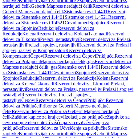
zaptivke
Kompleti vijaka za prirubničke spojeve
Geberit Mapress
nerđajući čelik
Geberit Mapress nerđajući čelik
Rezervni delovi za
Geberit Mapress nerđajući čelik
Sistemske cevi 1.4401
Rezervni
delovi za Sistemske cevi 1.4401
Sistemske cevi 1.4521
Rezervni
delovi za Sistemske cevi 1.4521
Cevni umeci
Spojnice
Rezervni
delovi za Spojnice
Redukcije
Rezervni delovi za
Redukcije
Kolena
Rezervni delovi za Kolena
T-komadi
Rezervni
delovi za T-komadi
Prelazi, nerastavljivi
Rezervni delovi za Prelazi,
nerastavljivi
Prelazi i spojevi, rastavljivi
Rezervni delovi za Prelazi i
spojevi, rastavljivi
Kompenzatori
Rezervni delovi za
Kompenzatori
Čepovi
Rezervni delovi za Čepovi
Priključci
Rezervni
delovi za Priključci
Mapress nerđajući čelik, gas
Rezervni delovi za
Mapress nerđajući čelik, gas
Sistemske cevi 1.4401
Rezervni delovi
za Sistemske cevi 1.4401
Cevni umeci
Spojnice
Rezervni delovi za
Spojnice
Redukcije
Rezervni delovi za Redukcije
Kolena
Rezervni
delovi za Kolena
T-komadi
Rezervni delovi za T-komadi
Prelazi,
nerastavljivi
Rezervni delovi za Prelazi, nerastavljivi
Prelazi i spojevi,
rastavljivi
Rezervni delovi za Prelazi i spojevi,
rastavljivi
Čepovi
Rezervni delovi za Čepovi
Priključci
Rezervni
delovi za Priključci
Pribor za Geberit Mapress nerđajući
čelik
Rezervni delovi za Pribor za Geberit Mapress nerđajući
čelik
Zaštitne kapice za kraj cevi
Izolacija za priključke
Zaptivke za
cevi i spojne elemente
Učvršćenja za cevi
Učvršćenja za
priključke
Rezervni delovi za Učvršćenja za priključke
Sistemske
zaptivke
Kompleti vijaka za prirubničke spojeve
Geberit Mapress