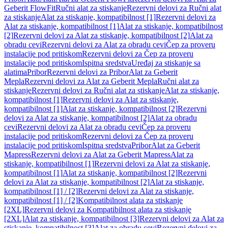
Geberit FlowFit
Ručni alat za stiskanje
Rezervni delovi za Ručni alat
za stiskanje
Alat za stiskanje, kompatibilnost [1]
Rezervni delovi za
Alat za stiskanje, kompatibilnost [1]
Alat za stiskanje, kompatibilnost
[2]
Rezervni delovi za Alat za stiskanje, kompatibilnost [2]
Alat za
obradu cevi
Rezervni delovi za Alat za obradu cevi
Čep za proveru
instalacije pod pritiskom
Rezervni delovi za Čep za proveru
instalacije pod pritiskom
Ispitna sredstva
Uređaj za stiskanje sa
alatima
Pribor
Rezervni delovi za Pribor
Alat za Geberit
Mepla
Rezervni delovi za Alat za Geberit Mepla
Ručni alat za
stiskanje
Rezervni delovi za Ručni alat za stiskanje
Alat za stiskanje,
kompatibilnost [1]
Rezervni delovi za Alat za stiskanje,
kompatibilnost [1]
Alat za stiskanje, kompatibilnost [2]
Rezervni
delovi za Alat za stiskanje, kompatibilnost [2]
Alat za obradu
cevi
Rezervni delovi za Alat za obradu cevi
Čep za proveru
instalacije pod pritiskom
Rezervni delovi za Čep za proveru
instalacije pod pritiskom
Ispitna sredstva
Pribor
Alat za Geberit
Mapress
Rezervni delovi za Alat za Geberit Mapress
Alat za
stiskanje, kompatibilnost [1]
Rezervni delovi za Alat za stiskanje,
kompatibilnost [1]
Alat za stiskanje, kompatibilnost [2]
Rezervni
delovi za Alat za stiskanje, kompatibilnost [2]
Alat za stiskanje,
kompatibilnost [1] / [2]
Rezervni delovi za Alat za stiskanje,
kompatibilnost [1] / [2]
Kompatibilnost alata za stiskanje
[2XL]
Rezervni delovi za Kompatibilnost alata za stiskanje
[2XL]
Alat za stiskanje, kompatibilnost [3]
Rezervni delovi za Alat za
stiskanje, kompatibilnost [3]
Alat za obradu cevi
Rezervni delovi za