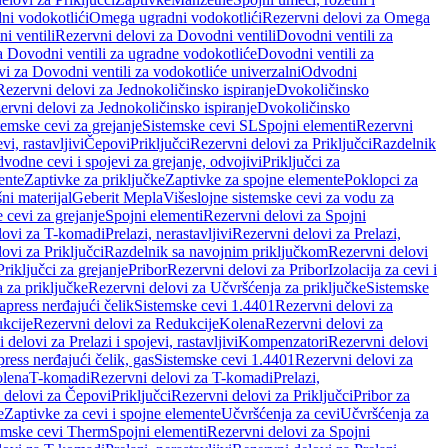
ni vodokotlići
Omega ugradni vodokotlići
Rezervni delovi za Omega
i ventili
Rezervni delovi za Dovodni ventili
Dovodni ventili za
a Dovodni ventili za ugradne vodokotliće
Dovodni ventili za
i za Dovodni ventili za vodokotliće univerzalni
Odvodni
Rezervni delovi za Jednokoličinsko ispiranje
Dvokoličinsko
ervni delovi za Jednokoličinsko ispiranje
Dvokoličinsko
temske cevi za grejanje
Sistemske cevi SL
Spojni elementi
Rezervni
vi, rastavljivi
Čepovi
Priključci
Rezervni delovi za Priključci
Razdelnik
vodne cevi i spojevi za grejanje, odvojivi
Priključci za
ente
Zaptivke za priključke
Zaptivke za spojne elemente
Poklopci za
ni materijal
Geberit Mepla
Višeslojne sistemske cevi za vodu za
 cevi za grejanje
Spojni elementi
Rezervni delovi za Spojni
lovi za T-komadi
Prelazi, nerastavljivi
Rezervni delovi za Prelazi,
ovi za Priključci
Razdelnik sa navojnim priključkom
Rezervni delovi
riključci za grejanje
Pribor
Rezervni delovi za Pribor
Izolacija za cevi i
 za priključke
Rezervni delovi za Učvršćenja za priključke
Sistemske
press nerđajući čelik
Sistemske cevi 1.4401
Rezervni delovi za
kcije
Rezervni delovi za Redukcije
Kolena
Rezervni delovi za
 delovi za Prelazi i spojevi, rastavljivi
Kompenzatori
Rezervni delovi
ress nerđajući čelik, gas
Sistemske cevi 1.4401
Rezervni delovi za
olena
T-komadi
Rezervni delovi za T-komadi
Prelazi,
 delovi za Čepovi
Priključci
Rezervni delovi za Priključci
Pribor za
e
Zaptivke za cevi i spojne elemente
Učvršćenja za cevi
Učvršćenja za
emske cevi Therm
Spojni elementi
Rezervni delovi za Spojni