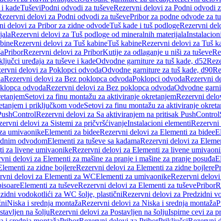
 i kade
Tuševi
Podni odvodi za tuševe
Rezervni delovi za Podni odvodi z
Rezervni delovi za Podni odvodi za tuševe
Pribor za podne odvode za t
i delovi za Pribor za zidne odvode
Tuš kade i tuš podloge
Rezervni delo
jala
Rezervni delovi za Tuš podloge od mineralnih materijala
Instalacion
bine
Rezervni delovi za Tuš kabine
Tuš kabine
Rezervni delovi za Tuš k
ša
Pribor
Rezervni delovi za Pribor
Kutije za odlaganje u niši za tuševe
Re
ključci uređaja za tuševe i kade
Odvodne garniture za tuš kade, d52
Reze
ervni delovi za Poklopci odvoda
Odvodne garniture za tuš kade, d90
Re
da
Rezervni delovi za Bez poklopca odvoda
Poklopci odvoda
Rezervni d
klopca odvoda
Rezervni delovi za Bez poklopca odvoda
Odvodne garnit
retanjem
Setovi za finu montažu za aktiviranje okretanjem
Rezervni delov
retanjem i priključkom vode
Setovi za finu montažu za aktiviranje okret
 PushControl
Rezervni delovi za Sa aktiviranjem na pritisak PushControl
ervni delovi za Sistemi za pričvršćivanje
Instalacioni elementi
Rezervni 
 za umivaonike
Elementi za bidee
Rezervni delovi za Elementi za bidee
E
 zidnim odvodom
Elementi za tuševe sa kadama
Rezervni delovi za Eleme
i za livene umivaonike
Rezervni delovi za Elementi za livene umivaon
vni delovi za Elementi za mašine za pranje i mašine za pranje posuđa
E
Elementi za zidne bojlere
Rezervni delovi za Elementi za zidne bojlere
Pr
rvni delovi za Elementi za WC
Elementi za umivaonike
Rezervni delovi
pisoare
Elementi za tuševe
Rezervni delovi za Elementi za tuševe
Pribor
R
zidni vodokotlići za WC šolje, plastični
Rezervni delovi za Predzidni vo
žni
Niska i srednja montaža
Rezervni delovi za Niska i srednja montaža
P
stavljen na šolju
Rezervni delovi za Postavljen na šolju
Ispirne cevi za 
a i srednja montaža
Pribor
Rezervni delovi za Pribor
Priključci
Rezervni d