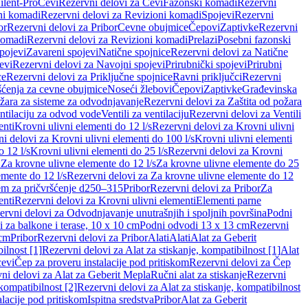
ilent-Pro
Cevi
Rezervni delovi za Cevi
Fazonski komadi
Rezervni
ni komadi
Rezervni delovi za Revizioni komadi
Spojevi
Rezervni
or
Rezervni delovi za Pribor
Cevne obujmice
Čepovi
Zaptivke
Rezervni
komadi
Rezervni delovi za Revizioni komadi
Prelazi
Posebni fazonski
pojevi
Zavareni spojevi
Natične spojnice
Rezervni delovi za Natične
evi
Rezervni delovi za Navojni spojevi
Prirubnički spojevi
Prirubni
ce
Rezervni delovi za Priključne spojnice
Ravni priključci
Rezervni
ćenja za cevne obujmice
Noseći žlebovi
Čepovi
Zaptivke
Građevinska
ožara za sisteme za odvodnjavanje
Rezervni delovi za Zaštita od požara
entilaciju za odvod vode
Ventili za ventilaciju
Rezervni delovi za Ventili
enti
Krovni ulivni elementi do 12 l/s
Rezervni delovi za Krovni ulivni
i delovi za Krovni ulivni elementi do 100 l/s
Krovni ulivni elementi
 12 l/s
Krovni ulivni elementi do 25 l/s
Rezervni delovi za Krovni
 Za krovne ulivne elemente do 12 l/s
Za krovne ulivne elemente do 25
emente do 12 l/s
Rezervni delovi za Za krovne ulivne elemente do 12
em za pričvršćenje d250–315
Pribor
Rezervni delovi za Pribor
Za
enti
Rezervni delovi za Krovni ulivni elementi
Elementi parne
ervni delovi za Odvodnjavanje unutrašnjih i spoljnih površina
Podni
 za balkone i terase, 10 x 10 cm
Podni odvodi 13 x 13 cm
Rezervni
 cm
Pribor
Rezervni delovi za Pribor
Alati
Alati
Alat za Geberit
ilnost [1]
Rezervni delovi za Alat za stiskanje, kompatibilnost [1]
Alat
cevi
Čep za proveru instalacije pod pritiskom
Rezervni delovi za Čep
ni delovi za Alat za Geberit Mepla
Ručni alat za stiskanje
Rezervni
 kompatibilnost [2]
Rezervni delovi za Alat za stiskanje, kompatibilnost
lacije pod pritiskom
Ispitna sredstva
Pribor
Alat za Geberit