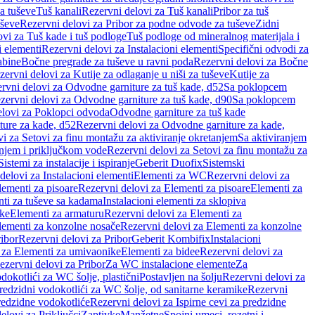
a tuševe
Tuš kanali
Rezervni delovi za Tuš kanali
Pribor za tuš
uševe
Rezervni delovi za Pribor za podne odvode za tuševe
Zidni
vi za Tuš kade i tuš podloge
Tuš podloge od mineralnog materijala i
i elementi
Rezervni delovi za Instalacioni elementi
Specifični odvodi za
abine
Bočne pregrade za tuševe u ravni poda
Rezervni delovi za Bočne
zervni delovi za Kutije za odlaganje u niši za tuševe
Kutije za
rvni delovi za Odvodne garniture za tuš kade, d52
Sa poklopcem
zervni delovi za Odvodne garniture za tuš kade, d90
Sa poklopcem
elovi za Poklopci odvoda
Odvodne garniture za tuš kade
ure za kade, d52
Rezervni delovi za Odvodne garniture za kade,
i za Setovi za finu montažu za aktiviranje okretanjem
Sa aktiviranjem
anjem i priključkom vode
Rezervni delovi za Setovi za finu montažu za
Sistemi za instalacije i ispiranje
Geberit Duofix
Sistemski
delovi za Instalacioni elementi
Elementi za WC
Rezervni delovi za
lementi za pisoare
Rezervni delovi za Elementi za pisoare
Elementi za
nti za tuševe sa kadama
Instalacioni elementi za sklopiva
ike
Elementi za armaturu
Rezervni delovi za Elementi za
lementi za konzolne nosače
Rezervni delovi za Elementi za konzolne
ibor
Rezervni delovi za Pribor
Geberit Kombifix
Instalacioni
 za Elementi za umivaonike
Elementi za bidee
Rezervni delovi za
ezervni delovi za Pribor
Za WC instalacione elemente
Za
dokotlići za WC šolje, plastični
Postavljen na šolju
Rezervni delovi za
redzidni vodokotlići za WC šolje, od sanitarne keramike
Rezervni
predzidne vodokotliće
Rezervni delovi za Ispirne cevi za predzidne
elovi za Priključci
Zaptivke
Manžetne
Spojni umeci, rozetni i