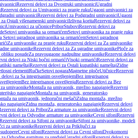
ivaonici
Rezervni delovi za Dvostruki umivaonici
Ugradni
u
Rezervni delovi za Umivaonici za pranje ruku
Ugaoni umivaonici za
dgradni umivaonici
Rezervni delovi za Podgradni umivaonici
Ugaoni
 za Ostali višenamenski umivaonici
Izlivna korita
Rezervni delovi za
ici
Umivaonici za učionice
Pribor
Stubovi
Rezervni delovi za
ade
Setovi umivaonika sa ormarićem
Setovi umivaonika za pranje ruku
za Setovi ugradnog umivaonika sa ormarićem
Setovi ugradnog
rići
Za umivaonike za pranje ruku
Rezervni delovi za Za umivaonike
radne umivaonike
Rezervni delovi za Za ugradne umivaonike
Ploče za
 obliku posude
Za pravougaone nadpultne umivaonike
Rezervni delovi
vni delovi za Niski bočni ormarići
Visoki ormarići
Rezervni delovi za
atilski nameštaj
Rezervni delovi za Ostali kupatilski nameštaj
Zidne
tlosni elementi
Ručke
Setovi nogara
Magnetne ploče
Utičnice
Rezervni
 delovi za Sa integrisanim osvetljenjem
Bez integrisanog
svetljenjem
Bez integrisanog osvetljenja
Rezervni delovi za Bez
 za umivaonike
Montaža na umivaonik, mrežno napajanje
Rezervni
terijsko napajanje
Montaža na umivaonik, generatorsko
ntaža na umivaonik, jednoručni mešači
Zidna montaža, mrežno
sko napajanje
Zidna montaža, generatorsko napajanje
Rezervni delovi
Rezervni delovi za Pribor
Za armature za umivaonike
Rezervni delovi
rvni delovi za Odvodne armature za umivaonike
Cevni sifoni
Rezervni
Rezervni delovi za Sifoni za umivaonike
Sifoni za umivaonike, modeli
učci za umivaonike
Rezervni delovi za Priključci za
 sudopere
Cevni sifoni
Rezervni delovi za Cevni sifoni
Dvokomorni
 za Odvodne garniture za uređaje
Ugradni sifoni
Rezervni delovi za