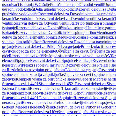
usporivači ispiranja WC šolje
Potrošni materijal
Odvodni ventili
Ugradn
ugradni vodokotlići
Delta ugradni vodokotlići
Rezervni delovi za Delta
predzidne vodokotliće
Rezervni delovi za Dovodni ventili za predzidn
keramičke vodokotliće
Rezervni delovi za Dovodni ventili za keramič
ventili
Rezervni delovi za Odvodni ventili
Start/stop funkcija ispiranja
R
ispiranje
Rezervni delovi za Dvokoličinsko ispiranje
Unutrašnje garnit
ispiranje
Rezervni delovi za Dvokoličinsko ispiranje
Pribor
Membrane
S
delovi za Spojni elementi
Spojnice
Redukcije
Kolana
T-komadi
Prelazi, 
sa navojnim priključkom
Rezervni delovi za Razdelnik sa navojnim p
grejanje
Rezervni delovi za Priključci za grejanje
Pribor
Izolacija za ce
cevi
Poklopac za spojne elemente
Učvršćenja za cevi
Učvršćenja za pri
piće
Rezervni delovi za Višeslojne sistemske cevi za vodu za piće
Više
elementi
Spojnice
Rezervni delovi za Spojnice
Redukcije
Rezervni delo
nerastavljivi
Prelazi i spojevi, rastavljivi
Rezervni delovi za Prelazi i spo
za Razdelnik sa navojnim priključkom
T-komadi za grejanje
Rezervni 
spojne elemente
Izolacija za priključke
Zaptivke za cevi i spojne eleme
zaptivke
Kompleti vijaka za prirubničke spojeve
Geberit Mapress nerđa
Sistemske cevi 1.4401
Sistemske cevi 1.4521
Rezervni delovi za Siste
Kolena
T-komadi
Rezervni delovi za T-komadi
Prelazi, nerastavljivi
Rez
za Kompenzatori
Čepovi
Rezervni delovi za Čepovi
Priključci
Rezervni 
Sistemske cevi 1.4401
Cevni umeci
Spojnice
Rezervni delovi za Spojni
nerastavljivi
Rezervni delovi za Prelazi, nerastavljivi
Prelazi i spojevi, r
Geberit Mapress nerđajući čelik
Rezervni delovi za Pribor za Geberit 
priključke
Rezervni delovi za Učvršćenja za priključke
Sistemske zapt