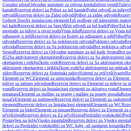
Ugradni sifoni
Odvodne garniture za izlivna korita
Izlivni ventili
Tuševi
kanale
Rezervni delovi za Pribor za tuš kanale
Podni odvodi za tuševe
odvodi
Rezervni delovi za Zidni odvodi
Pribor za zidne odvode
Rezervn
Geberit Duofix instalacioni elementi
Tuš podloge od mineralnih materi
tuš kade
Rezervni delovi za Specifični odvodi za tuš kade
Pribor
Tuš ka
pregrade za tuševe u ravni poda
Vrata tuša
Rezervni delovi za Vrata tu
odlaganje u niši
Rezervni delovi za Kutije za odlaganje u niši
Pribor
Pri
odvoda
Rezervni delovi za Sa poklopcem odvoda
Poklopci odvoda
Rez
odvoda
Rezervni delovi za Sa poklopcem odvoda
Bez poklopca odvo
Sestra
Rezervni delovi za Odvodne garniture za tuš kade Sestra
Bez po
d52
Sa aktiviranjem okretanjem
Rezervni delovi za Sa aktiviranjem ok
okretanjem i priključkom vode
Rezervni delovi za Sa aktiviranjem ok
aktiviranje okretanjem i priključkom vode
Sa aktiviranjem na pritisak
zidovi
Rezervni delovi za Sistemski zidovi
Sistemi za pričvršćivanje
Rez
Elementi za WC
Elementi za umivaonike
Rezervni delovi za Elementi
tuševe sa zidnim odvodom
Rezervni delovi za Elementi za tuševe sa
vrata
Rezervni delovi za Instalacioni elementi za sklopiva vrata
Element
armaturu
Elementi za mašine za pranje i mašine za pranje posuđa
Rezer
nosače
Elementi za sudopere
Rezervni delovi za Elementi za sudopere
elementi
Rezervni delovi za Instalacioni elementi
Elementi za WC
Reze
Elementi za bidee
Elementi za pisoare
Rezervni delovi za Elementi za 
učvršćenja
Rezervni delovi za Za učvršćenja
Predzidni vodokotlići
Pred
Postavljen na šolju
Visoko montažni
Rezervni delovi za Visoko monta
delovi za Predzidni vodokotlići za WC šolje, od sanitarne keramike
Po
vodokotliće
Visoko montažni
Rezervni delovi za Visoko montažni
Nisk