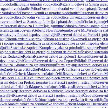
i vodokotlići
Sigma ugradni vodokotlići
Rezervni delovi za Sigma ugrad
 ugradni vodokotlići
Pribor
Dovodni i odvodni ventili za ispiranje
Dovodn
e vodokotliće
Dovodni ventili za ugradne vodokotliće
Rezervni delovi z
ke vodokotliće
Dovodni ventili za vodokotliće univerzalni
Rezervni delov
ezervni delovi za Start/stop funkcija ispiranja
Jednokoličinsko ispiranje
ure
Rezervni delovi za Unutrašnje garniture
Jednokoličinsko ispiranje
Rez
istemi za snabdevanje
Geberit FlowFit
Sistemske cevi ML
Višeslojne sis
nerastavljivi
Prelazi i spojevi, rastavljivi
Rezervni delovi za Prelazi i spoje
riključkom
Razdelnik sa priključkom za stiskanje
T-komadi za grejanje
Od
vi i spojne elemente
Izolacija za priključke
Zaptivke za cevi i spojne elem
ključke
Sistemske zaptivke
Kompleti vijaka za prirubničke spojeve
Potroš
slojne sistemske cevi za grejanje
Rezervni delovi za Višeslojne sistemske
vi za Redukcije
Kolena
Rezervni delovi za Kolena
T-komadi
Rezervni de
jevi, rastavljivi
Čepovi
Rezervni delovi za Čepovi
Priključci
Rezervni del
delovi za T-komadi za grejanje
Priključci za grejanje
Rezervni delovi za P
nte
Zaptivke za priključke
Poklopci za cevi
Učvršćenja za cevi
Učvršćenja
jući čelik
Geberit Mapress nerđajući čelik
Rezervni delovi za Geberit Ma
mske cevi 1.4521
Cevni umeci
Spojnice
Rezervni delovi za Spojnice
Redu
ervni delovi za Prelazi, nerastavljivi
Prelazi i spojevi, rastavljivi
Rezervni
delovi za Priključci
Mapress nerđajući čelik, gas
Rezervni delovi za Map
ce
Redukcije
Rezervni delovi za Redukcije
Kolena
Rezervni delovi za K
astavljivi
Rezervni delovi za Prelazi i spojevi, rastavljivi
Čepovi
Rezervni
Mapress nerđajući čelik
Zaštitne kapice za kraj cevi
Izolacija za priključk
ivke
Kompleti vijaka za prirubničke spojeve
Geberit Mapress Therm
Sist