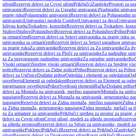
sifoni
Rezervni delovi za Cevni sifoni
Priključci
Zaptivke
Prostori za pr
umivaonici
Rezervni delovi za Ugradni umivaonici
Nadgradni umivaon
pranje ruku
Poluugradni umivaonici
Rezervni delovi za Poluugradni u
umivaonici
Umivaonici modela Comfort
Umivaonici za decu
Umivaoni
Izlivna korita
Trokadero, konzolni
Rezervni delovi za Trokadero, konz
Stubovi
Stubovi
Polustubovi
Rezervni delovi za Polustubovi
Pribor
Pokl
sa ormarićem
Rezervni delovi za Setovi umivaonika za pranje ruku s
umivaonika sa ormarićem
Rezervni delovi za Setovi ugradnog umivao
za pranje ruku
Za umivaonike
Rezervni delovi za Za umivaonike
Za dv
umivaonike
Rezervni delovi za Ploče za umivaonike
Za nadpultne umi
za Za pravougaone nadpultne umivaonike
Za ugradne umivaonike
Boč
Visoki ormarići
Srednje visoki ormarići
Rezervni delovi za Srednje vis
police
Rezervni delovi za Zidne police
Pribor
Rezervni delovi za Pribor
delovi za Utičnice
Dodatni pribor
Ogledala i elementi sa ogledalom
Ogl
osvetljenja
Elementi sa ogledalom
Rezervni delovi za Elementi sa ogl
integrisanog osvetljenja
Pribor
Svetlosni elementi
Ručke
Dodatni pribor
delovi za Montaža na umivaonik, mrežno napajanje
Montaža na umivao
napajanje
Rezervni delovi za Montaža na umivaonik, generatorsko nap
napajanje
Rezervni delovi za Zidna montaža, mrežno napajanje
Zidna 
za Zidna montaža, generatorsko napajanje
Zidna montaža, mešači sa d
za Za armature za umivaonike
Priključci uređaja za prostor za pranje, 
delovi za Cevni sifoni
Cevni sifoni, modeli za uštedu prostora
Rezervni
za uštedu prostora
Rezervni delovi za Sifoni za umivaonike, modeli za
umivaonike
Poklopci
Priključci
Rezervni delovi za Priključci
Zaptivke
O
sifoni
Rezervni delovi za Dvokomorni sifoni
Ravni priključci
Rezervni 