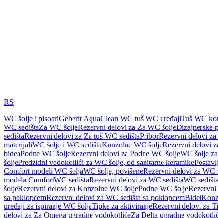
RS
WC šolje i pisoari
Geberit AquaClean WC tuš WC uređaji
Tuš WC kom
WC sedišta
Za WC šolje
Rezervni delovi za Za WC šolje
Dizajnerske 
sedišta
Rezervni delovi za Za tuš WC sedišta
Pribor
Rezervni delovi za
materijali
WC šolje i WC sedišta
Konzolne WC šolje
Rezervni delovi 
bidea
Podne WC šolje
Rezervni delovi za Podne WC šolje
WC šolje za
šolje
Predzidni vodokotlići za WC šolje, od sanitarne keramike
Postavlj
Comfort modeli WC šolja
WC šolje, povišene
Rezervni delovi za WC š
modela Comfort
WC sedišta
Rezervni delovi za WC sedišta
WC sedišta
šolje
Rezervni delovi za Konzolne WC šolje
Podne WC šolje
Rezervni
sa poklopcem
Rezervni delovi za WC sedišta sa poklopcem
Bidei
Konzo
uređaji za ispiranje WC šolja
Tipke za aktiviranje
Rezervni delovi za Ti
delovi za Za Omega ugradne vodokotliće
Za Delta ugradne vodokotli