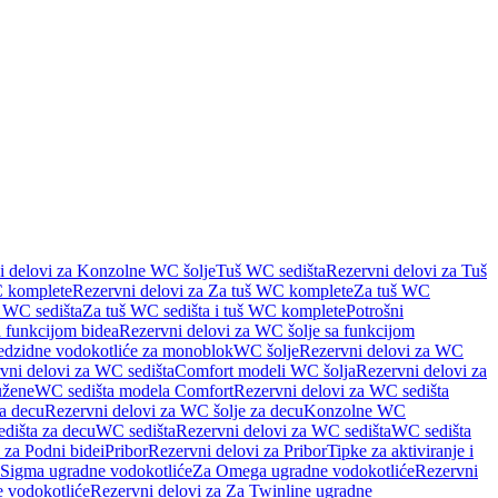
i delovi za Konzolne WC šolje
Tuš WC sedišta
Rezervni delovi za Tuš
 komplete
Rezervni delovi za Za tuš WC komplete
Za tuš WC
š WC sedišta
Za tuš WC sedišta i tuš WC komplete
Potrošni
 funkcijom bidea
Rezervni delovi za WC šolje sa funkcijom
redzidne vodokotliće za monoblok
WC šolje
Rezervni delovi za WC
vni delovi za WC sedišta
Comfort modeli WC šolja
Rezervni delovi za
užene
WC sedišta modela Comfort
Rezervni delovi za WC sedišta
a decu
Rezervni delovi za WC šolje za decu
Konzolne WC
dišta za decu
WC sedišta
Rezervni delovi za WC sedišta
WC sedišta
 za Podni bidei
Pribor
Rezervni delovi za Pribor
Tipke za aktiviranje i
 Sigma ugradne vodokotliće
Za Omega ugradne vodokotliće
Rezervni
 vodokotliće
Rezervni delovi za Za Twinline ugradne