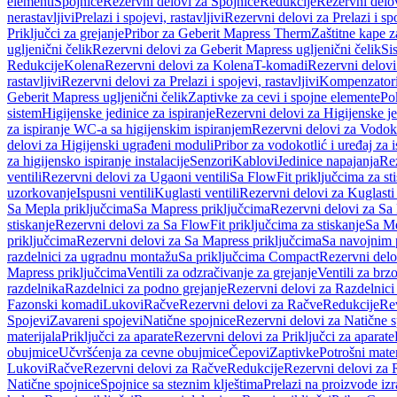
elementi
Spojnice
Rezervni delovi za Spojnice
Redukcije
Rezervni delo
nerastavljivi
Prelazi i spojevi, rastavljivi
Rezervni delovi za Prelazi i spo
Priključci za grejanje
Pribor za Geberit Mapress Therm
Zaštitne kape z
ugljenični čelik
Rezervni delovi za Geberit Mapress ugljenični čelik
Si
Redukcije
Kolena
Rezervni delovi za Kolena
T-komadi
Rezervni delov
rastavljivi
Rezervni delovi za Prelazi i spojevi, rastavljivi
Kompenzator
Geberit Mapress ugljenični čelik
Zaptivke za cevi i spojne elemente
Po
sistem
Higijenske jedinice za ispiranje
Rezervni delovi za Higijenske je
za ispiranje WC-a sa higijenskim ispiranjem
Rezervni delovi za Vodoko
delovi za Higijenski ugrađeni moduli
Pribor za vodokotlić i uređaj za 
za higijensko ispiranje instalacije
Senzori
Kablovi
Jedinice napajanja
Rez
ventili
Rezervni delovi za Ugaoni ventili
Sa FlowFit priključcima za st
uzorkovanje
Ispusni ventili
Kuglasti ventili
Rezervni delovi za Kuglasti 
Sa Mepla priključcima
Sa Mapress priključcima
Rezervni delovi za Sa
stiskanje
Rezervni delovi za Sa FlowFit priključcima za stiskanje
Sa Me
priključcima
Rezervni delovi za Sa Mapress priključcima
Sa navojnim 
razdelnici za ugradnu montažu
Sa priključcima Compact
Rezervni delo
Mapress priključcima
Ventili za odzračivanje za grejanje
Ventili za brz
razdelnika
Razdelnici za podno grejanje
Rezervni delovi za Razdelnici
Fazonski komadi
Lukovi
Račve
Rezervni delovi za Račve
Redukcije
Re
Spojevi
Zavareni spojevi
Natične spojnice
Rezervni delovi za Natične s
materijala
Priključci za aparate
Rezervni delovi za Priključci za aparate
obujmice
Učvršćenja za cevne obujmice
Čepovi
Zaptivke
Potrošni mater
Lukovi
Račve
Rezervni delovi za Račve
Redukcije
Rezervni delovi za 
Natične spojnice
Spojnice sa steznim klještima
Prelazi na proizvode iz