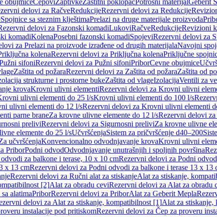
e obujmice
Čepovi
Zaptivke
Zaštitni poklopac
Potrošni materijal
Geberit S
zervni delovi za Račve
Redukcije
Rezervni delovi za Redukcije
Revizio
e
Spojnice sa steznim klještima
Prelazi na druge materijale proizvoda
Prib
Rezervni delovi za Fazonski komadi
Lukovi
Račve
Redukcije
Revizioni 
ski komadi
Kolena
Posebni fazonski komadi
Spojevi
Rezervni delovi za S
lovi za Prelazi na proizvode izrađene od drugih materijala
Navojni spoj
Priključna kolena
Rezervni delovi za Priključna kolena
Priključne spojni
Pužni sifoni
Rezervni delovi za Pužni sifoni
Pribor
Cevne obujmice
Učvrš
vlage
Zaštita od požara
Rezervni delovi za Zaštita od požara
Zaštita od p
zolacija strukturne i prostorne buke
Zaštita od vlage
Izolacija
Ventili za v
anje krova
Krovni ulivni elementi
Rezervni delovi za Krovni ulivni elem
rovni ulivni elementi do 25 l/s
Krovni ulivni elementi do 100 l/s
Rezervn
ni ulivni elementi do 12 l/s
Rezervni delovi za Krovni ulivni elementi do
enti parne brane
Za krovne ulivne elemente do 12 l/s
Rezervni delovi za
rnosni prelivi
Rezervni delovi za Sigurnosni prelivi
Za krovne ulivne el
ivne elemente do 25 l/s
Učvršćenja
Sistem za pričvršćenje d40–200
Sist
Za učvršćenja
Konvencionalno odvodnjavanje krova
Krovni ulivni elem
a Pribor
Podni odvod
Odvodnjavanje unutrašnjih i spoljnih površina
Rez
odvodi za balkone i terase, 10 x 10 cm
Rezervni delovi za Podni odvodi
13 x 13 cm
Rezervni delovi za Podni odvodi za balkone i terase 13 x 13
anje
Rezervni delovi za Ručni alat za stiskanje
Alat za stiskanje, kompatib
ompatibilnost [2]
Alat za obradu cevi
Rezervni delovi za Alat za obradu 
 sa alatima
Pribor
Rezervni delovi za Pribor
Alat za Geberit Mepla
Rezerv
zervni delovi za Alat za stiskanje, kompatibilnost [1]
Alat za stiskanje,
roveru instalacije pod pritiskom
Rezervni delovi za Čep za proveru insta