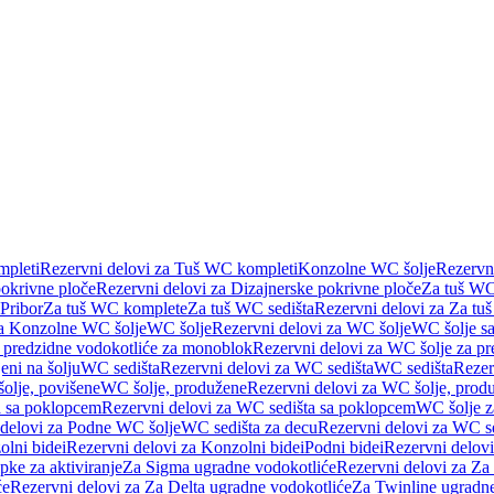
pleti
Rezervni delovi za Tuš WC kompleti
Konzolne WC šolje
Rezervn
pokrivne ploče
Rezervni delovi za Dizajnerske pokrivne ploče
Za tuš WC
 Pribor
Za tuš WC komplete
Za tuš WC sedišta
Rezervni delovi za Za tu
za Konzolne WC šolje
WC šolje
Rezervni delovi za WC šolje
WC šolje sa
 predzidne vodokotliće za monoblok
Rezervni delovi za WC šolje za p
eni na šolju
WC sedišta
Rezervni delovi za WC sedišta
WC sedišta
Rezer
olje, povišene
WC šolje, produžene
Rezervni delovi za WC šolje, prod
 sa poklopcem
Rezervni delovi za WC sedišta sa poklopcem
WC šolje z
 delovi za Podne WC šolje
WC sedišta za decu
Rezervni delovi za WC se
lni bidei
Rezervni delovi za Konzolni bidei
Podni bidei
Rezervni delovi
pke za aktiviranje
Za Sigma ugradne vodokotliće
Rezervni delovi za Za
će
Rezervni delovi za Za Delta ugradne vodokotliće
Za Twinline ugradne