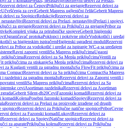
lovi za T-komadi
Prelazi, nerastavljivi
Rezervni delovi za Prelazi,
Rezervni delovi za Čepovi
Priključci za grejanje
Rezervni delovi za
e
Učvršćenja za cevi
Geberit Mapress ugljenični čelik
Geberit Mapress
i delovi za Spojnice
Redukcije
Rezervni delovi za
, nerastavljivi
Rezervni delovi za Prelazi, nerastavljivi
Prelazi i spojevi,
ključci za grejanje
Rezervni delovi za Priključci za grejanje
Pribor za
tivke
Kompleti vijaka za prirubničke spojeve
Geberit higijenski
ovi
Ograničavač protoka
Poklopci i pokrivne ploče
Vodokotlići i uređaj
otlići sa higijenskim ispiračem
Higijenski ugrađeni moduli
Rezervni
elovi za Pribor za vodokotlić i uređaj za ispiranje WC-a sa uređajem
sisteme
Ravni zaporni ventili
Sa Mapress priključcima
Ugaoni
 priključcima
Rezervni delovi za Sa Mepla priključcima
Ventili za
t priključcima za stiskanje
Sa Mepla priključcima
Rezervni delovi za
vi za Kuglasti ventili za ugradnu montažu
Sa FlowFit priključcima za
cima Compact
Rezervni delovi za Sa priključcima Compact
Sa Mapress
i i razdelnici za ugradnu montažu
Rezervni delovi za Zaporni ventili i
ovratni ventili
Sa Mapress priključcima
Rezervni delovi za Sa
Sistemske cevi
Asortiman razdelnika
Rezervni delovi za Asortiman
 zgrada
Geberit Silent-db20
Cevi
Fazonski komadi
Rezervni delovi za
i komadi
Kolena
Posebni fazonski komadi
Spojevi
Rezervni delovi za
ala
Rezervni delovi za Prelazi na proizvode izrađene od drugih
e spojnice
Rezervni delovi za Priključne natične spojnice
Pribor
Cevne
ervni delovi za Fazonski komadi
Lukovi
Rezervni delovi za
i
Rezervni delovi za Spojevi
Natične spojnice
Rezervni delovi za
učci za aparate
Priključna kolena
Rezervni delovi za Priključna