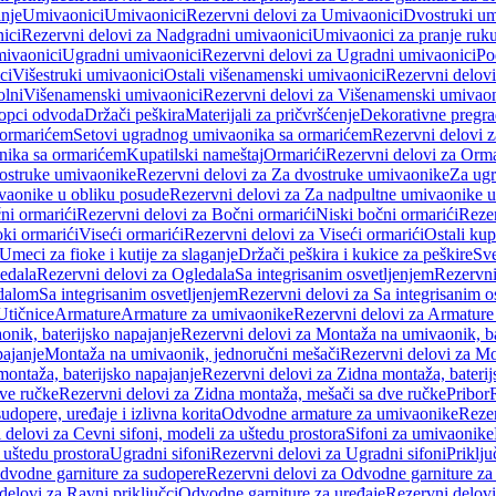
anje
Umivaonici
Umivaonici
Rezervni delovi za Umivaonici
Dvostruki um
ici
Rezervni delovi za Nadgradni umivaonici
Umivaonici za pranje ruk
mivaonici
Ugradni umivaonici
Rezervni delovi za Ugradni umivaonici
Po
ci
Višestruki umivaonici
Ostali višenamenski umivaonici
Rezervni delovi
olni
Višenamenski umivaonici
Rezervni delovi za Višenamenski umivaon
opci odvoda
Držači peškira
Materijali za pričvršćenje
Dekorativne pregr
a ormarićem
Setovi ugradnog umivaonika sa ormarićem
Rezervni delovi 
nika sa ormarićem
Kupatilski nameštaj
Ormarići
Rezervni delovi za Orma
ostruke umivaonike
Rezervni delovi za Za dvostruke umivaonike
Za ug
vaonike u obliku posude
Rezervni delovi za Za nadpultne umivaonike u
ni ormarići
Rezervni delovi za Bočni ormarići
Niski bočni ormarići
Rezer
oki ormarići
Viseći ormarići
Rezervni delovi za Viseći ormarići
Ostali kup
Umeci za fioke i kutije za slaganje
Držači peškira i kukice za peškire
Sve
edala
Rezervni delovi za Ogledala
Sa integrisanim osvetljenjem
Rezervni
edalom
Sa integrisanim osvetljenjem
Rezervni delovi za Sa integrisanim o
Utičnice
Armature
Armature za umivaonike
Rezervni delovi za Armature
nik, baterijsko napajanje
Rezervni delovi za Montaža na umivaonik, ba
ajanje
Montaža na umivaonik, jednoručni mešači
Rezervni delovi za Mo
montaža, baterijsko napajanje
Rezervni delovi za Zidna montaža, baterij
ve ručke
Rezervni delovi za Zidna montaža, mešači sa dve ručke
Pribor
sudopere, uređaje i izlivna korita
Odvodne armature za umivaonike
Reze
 delovi za Cevni sifoni, modeli za uštedu prostora
Sifoni za umivaonike
 uštedu prostora
Ugradni sifoni
Rezervni delovi za Ugradni sifoni
Priklj
dvodne garniture za sudopere
Rezervni delovi za Odvodne garniture za
delovi za Ravni priključci
Odvodne garniture za uređaje
Rezervni delovi