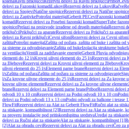
kolena
Ravni priključci
Rezervni delovi za Ravni priključci
Pribor
Cevn
delovi za Fazonski komadi
Lukovi
Rezervni delovi za Lukovi
Račve
Re
delovi za Spojevi
Natične spojnice
Rezervni delovi za Natične spojnic
delovi za Zaptivke
Potrošni materijal
Geberit PE
Cevi
Fazonski komadi
komadi
Rezervni delovi za Posebni fazonski komadi
SuperTube fazon
spojnice
Prelazi na proizvode izrađene od drugih materijala
Rezervni de
priključci
Priključci za aparate
Rezervni delovi za Priključci za aparate
delovi za Ravni priključci
Cevni sifoni
Rezervni delovi za Cevni sifoni
zaštita
Potrošni materijal
Zaštita od požara, zaštita od buke i zaštita od 
za sisteme za odvodnjavanje
Zaštita od buke
Izolacija strukturne buke
I
za ventilaciju
Ventili za zadržavanje energije
Geberit Pluvia odvodnjav
elementi do 12 l/s
Krovni ulivni elementi do 25 l/s
Rezervni delovi za K
za žljebove
Rezervni delovi za Krovni ulivni elementi za žljebove
Krov
ulivni elementi do 25 l/s
Elementi parne brane
Rezervni delovi za Elem
l/s
Zaštita od požara
Zaštita od požara za sisteme za odvodnjavanje
Sigu
l/s
Za krovne ulivne elemente do 25 l/s
Rezervni delovi za Za krovne ul
krovne ulivne elemente
Rezervni delovi za Za krovne ulivne elemente
brane
Rezervni delovi za Elementi parne brane
Pribor
Rezervni delovi z
odvodi 10 x 10 cm
Rezervni delovi za Podni odvodi 10 x 10 cm
Podni 
delovi za Podni odvodi 13 x 13 cm
Podni odvodi za balkone i terase 
FlowFit
Rezervni delovi za Alat za Geberit FlowFit
Ručni alat za stisk
za stiskanje, kompatibilnost [2]
Rezervni delovi za Alat za stiskanje, k
za proveru instalacije pod pritiskom
Ispitna sredstva
Uređaj za stiskanje
delovi za Ručni alat za stiskanje
Alat za stiskanje, kompatibilnost [1]
Re
[2]
Alat za obradu cevi
Rezervni delovi za Alat za obradu cevi
Čep za p