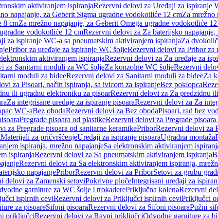
tronskim aktiviranjem ispiranja
Rezervni delovi za Uređaji za ispiranje 
žno napajanje, za Geberit Sigma ugradne vodokotliće 12 cm
Za mrežno n
e 8 cm
Za mrežno napajanje, za Geberit Omega ugradne vodokotliće 1
a ugradne vodokotliće 12 cm
Rezervni delovi za Za baterijsko napajanje
ji za ispiranje WC-a sa pneumatskim aktiviranjem ispiranja
Za dvokolič
nje
Pribor za uređaje za ispiranje WC šolje
Rezervni delovi za Pribor za 
lektronskim aktiviranjem ispiranja
Rezervni delovi za Za uređaje za isp
i za Sanitarni moduli za WC šolje
Za konzolne WC šolje
Rezervni delo
itarni moduli za bidee
Rezervni delovi za Sanitarni moduli za bidee
Za k
ovi za Pisoari, način ispiranja, sa ivicom za ispiranje
Bez poklopca
Reze
nu ili ugradnu elektroniku za pisoar
Rezervni delovi za Za predzidnu il
ara
Za integrisane uređaje za ispiranje pisoara
Rezervni delovi za Za integ
klopac WC-a
Bez oboda
Rezervni delovi za Bez oboda
Pisoari, rad bez vo
pisoara
Pregrade pisoara od plastike
Rezervni delovi za Pregrade pisoara 
vi za Pregrade pisoara od sanitarne keramike
Pribor
Rezervni delovi za 
i
Materijali za pričvršćenje
Uređaji za ispiranje pisoara
Ugradna montaža
ranjem ispiranja, mrežno napajanje
Sa elektronskim aktiviranjem ispiranj
m ispiranja
Rezervni delovi za Sa pneumatskim aktiviranjem ispiranja
B
pajanje
Rezervni delovi za Sa elektronskim aktiviranjem ispiranja, mrež
aterijsko napajanje
Pribor
Rezervni delovi za Pribor
Setovi za grubu grad
i delovi za Zamenski setovi
Pokrivne ploče
Integrisani uređaji za ispiran
dvodne garniture za WC šolje i trokadere
Priključna kolena
Rezervni del
jučci ispirnih cevi
Rezervni delovi za Priključci ispirnih cevi
Priključci 
ture za pisoare
Sifoni pisoara
Rezervni delovi za Sifoni pisoara
Pužni sif
i priključci
Rezervni delovi za Ravni priključci
Odvodne garniture za b