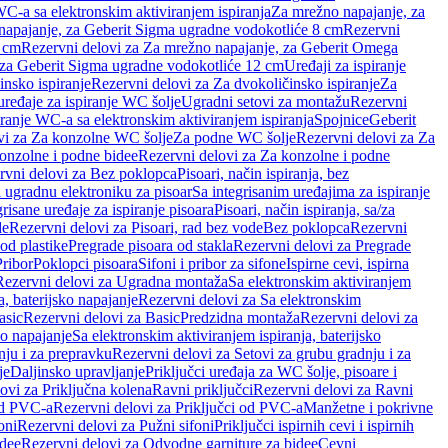
WC-a sa elektronskim aktiviranjem ispiranja
Za mrežno napajanje, za
apajanje, za Geberit Sigma ugradne vodokotliće 8 cm
Rezervni
2 cm
Rezervni delovi za Za mrežno napajanje, za Geberit Omega
, za Geberit Sigma ugradne vodokotliće 12 cm
Uređaji za ispiranje
insko ispiranje
Rezervni delovi za Za dvokoličinsko ispiranje
Za
uređaje za ispiranje WC šolje
Ugradni setovi za montažu
Rezervni
iranje WC-a sa elektronskim aktiviranjem ispiranja
Spojnice
Geberit
vi za Za konzolne WC šolje
Za podne WC šolje
Rezervni delovi za Za
onzolne i podne bidee
Rezervni delovi za Za konzolne i podne
rvni delovi za Bez poklopca
Pisoari, način ispiranja, bez
i ugradnu elektroniku za pisoar
Sa integrisanim uređajima za ispiranje
risane uređaje za ispiranje pisoara
Pisoari, način ispiranja, sa/za
de
Rezervni delovi za Pisoari, rad bez vode
Bez poklopca
Rezervni
od plastike
Pregrade pisoara od stakla
Rezervni delovi za Pregrade
Pribor
Poklopci pisoara
Sifoni i pribor za sifone
Ispirne cevi, ispirna
Rezervni delovi za Ugradna montaža
Sa elektronskim aktiviranjem
a, baterijsko napajanje
Rezervni delovi za Sa elektronskim
asic
Rezervni delovi za Basic
Predzidna montaža
Rezervni delovi za
no napajanje
Sa elektronskim aktiviranjem ispiranja, baterijsko
nju i za prepravku
Rezervni delovi za Setovi za grubu gradnju i za
je
Daljinsko upravljanje
Priključci uređaja za WC šolje, pisoare i
ovi za Priključna kolena
Ravni priključci
Rezervni delovi za Ravni
od PVC-a
Rezervni delovi za Priključci od PVC-a
Manžetne i pokrivne
oni
Rezervni delovi za Pužni sifoni
Priključci ispirnih cevi i ispirnih
idee
Rezervni delovi za Odvodne garniture za bidee
Cevni