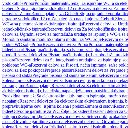
vodokotliće
Pribor
Potrošni materijali
Uređaji za ispiranje WC-a sa elek
Geberit Sigma ugradne vodokotliće 12 cm
Rezervni delovi za Za mre
delovi za Za mrežno napajanje, za Geberit Sigma ugradne vodokotlić
ugradne vodokotliće 12 cm
Za baterijsko napajanje, za Geberit Sigm
WC-a sa pneumatskim aktiviranjem ispiranja
Rezervni delovi za Uređa
jednokoličinsko ispiranje
Rezervni delovi za Za jednokoličinsko ispira
delovi za Ugradni setovi za montažu
Za uređaje za ispiranje WC-a sa e
Monolith sanitarni moduli
Sanitarni moduli za WC šolje
Rezervni delov
podne WC šolje
Pribor
Rezervni delovi za Pribor
Potrošni materijali
San
bidee
Pisoari
Pisoari, način ispiranja, sa ivicom za ispiranje
Rezervni del
oboda
Rezervni delovi za Pisoari, način ispiranja, bez oboda
Za predzid
pisoara
Rezervni delovi za Sa integrisanim uređajima za ispiranje piso
poklopac WC-a
Rezervni delovi za Pisoari, način ispiranja, sa/za po
delovi za Bez poklopca
Pregrade pisoara
Rezervni delovi za Pregrade 
pisoara od stakla
Pregrade pisoara od sanitarne keramike
Rezervni delo
kolena i prelazi
Rezervni delovi za Ispirne cevi, ispirna kolena i prelaz
ispiranja, mrežno napajanje
Rezervni delovi za Sa elektronskim aktivi
aktiviranjem ispiranja, baterijsko napajanje
Sa pneumatskim aktiviranje
Predzidna montaža
Sa elektronskim aktiviranjem ispiranja, mrežno na
napajanje
Rezervni delovi za Sa elektronskim aktiviranjem ispiranja, b
prepravku
Ispirne cevi, ispirna kolena i prelazi
Zamenski setovi
Rezervn
bidee
Odvodne garniture za WC šolje i trokadere
Rezervni delovi za O
priključci
Setovi priključaka
Rezervni delovi za Setovi priključaka
Prikl
maske
Odvodne garniture za pisoare
Rezervni delovi za Odvodne garni
kolena
Rezervni delovi za Priključci ispirnih cevi i ispirnih kolena
Ravn