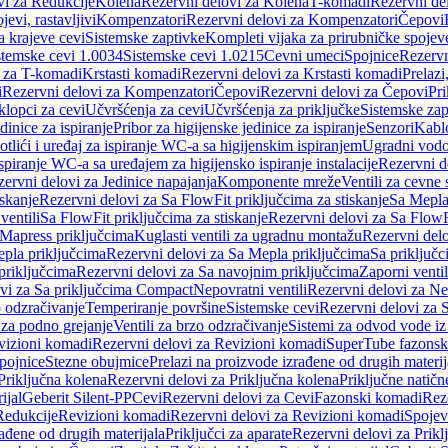
vi za Redukcije
Kolena
Rezervni delovi za Kolena
T-komadi
Rezervni de
jevi, rastavljivi
Kompenzatori
Rezervni delovi za Kompenzatori
Čepovi
a krajeve cevi
Sistemske zaptivke
Kompleti vijaka za prirubničke spojev
stemske cevi 1.0034
Sistemske cevi 1.0215
Cevni umeci
Spojnice
Rezervn
i za T-komadi
Krstasti komadi
Rezervni delovi za Krstasti komadi
Prelazi
i
Rezervni delovi za Kompenzatori
Čepovi
Rezervni delovi za Čepovi
Pri
klopci za cevi
Učvršćenja za cevi
Učvršćenja za priključke
Sistemske zap
dinice za ispiranje
Pribor za higijenske jedinice za ispiranje
Senzori
Kabl
tlići i uređaj za ispiranje WC-a sa higijenskim ispiranjem
Ugradni vodok
ispiranje WC-a sa uređajem za higijensko ispiranje instalacije
Rezervni d
ervni delovi za Jedinice napajanja
Komponente mreže
Ventili za cevne 
iskanje
Rezervni delovi za Sa FlowFit priključcima za stiskanje
Sa Mepla
ventili
Sa FlowFit priključcima za stiskanje
Rezervni delovi za Sa FlowFi
 Mapress priključcima
Kuglasti ventili za ugradnu montažu
Rezervni delo
pla priključcima
Rezervni delovi za Sa Mepla priključcima
Sa priključ
priključcima
Rezervni delovi za Sa navojnim priključcima
Zaporni ventil
vi za Sa priključcima Compact
Nepovratni ventili
Rezervni delovi za Nep
o odzračivanje
Temperiranje površine
Sistemske cevi
Rezervni delovi za 
 za podno grejanje
Ventili za brzo odzračivanje
Sistemi za odvod vode iz
vizioni komadi
Rezervni delovi za Revizioni komadi
SuperTube fazonsk
pojnice
Stezne obujmice
Prelazi na proizvode izrađene od drugih materij
Priključna kolena
Rezervni delovi za Priključna kolena
Priključne natičn
ijal
Geberit Silent-PP
Cevi
Rezervni delovi za Cevi
Fazonski komadi
Rez
Redukcije
Revizioni komadi
Rezervni delovi za Revizioni komadi
Spojev
rađene od drugih materijala
Priključci za aparate
Rezervni delovi za Priklj