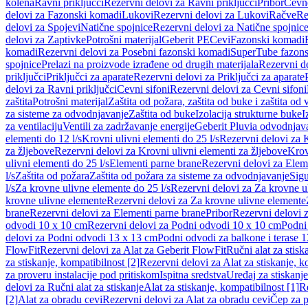
kolena
Ravni priključci
Rezervni delovi za Ravni priključci
Pribor
Cevn
delovi za Fazonski komadi
Lukovi
Rezervni delovi za Lukovi
Račve
Re
delovi za Spojevi
Natične spojnice
Rezervni delovi za Natične spojnic
delovi za Zaptivke
Potrošni materijal
Geberit PE
Cevi
Fazonski komadi
komadi
Rezervni delovi za Posebni fazonski komadi
SuperTube fazon
spojnice
Prelazi na proizvode izrađene od drugih materijala
Rezervni de
priključci
Priključci za aparate
Rezervni delovi za Priključci za aparate
delovi za Ravni priključci
Cevni sifoni
Rezervni delovi za Cevni sifoni
zaštita
Potrošni materijal
Zaštita od požara, zaštita od buke i zaštita od 
za sisteme za odvodnjavanje
Zaštita od buke
Izolacija strukturne buke
I
za ventilaciju
Ventili za zadržavanje energije
Geberit Pluvia odvodnjav
elementi do 12 l/s
Krovni ulivni elementi do 25 l/s
Rezervni delovi za K
za žljebove
Rezervni delovi za Krovni ulivni elementi za žljebove
Krov
ulivni elementi do 25 l/s
Elementi parne brane
Rezervni delovi za Elem
l/s
Zaštita od požara
Zaštita od požara za sisteme za odvodnjavanje
Sigu
l/s
Za krovne ulivne elemente do 25 l/s
Rezervni delovi za Za krovne ul
krovne ulivne elemente
Rezervni delovi za Za krovne ulivne elemente
brane
Rezervni delovi za Elementi parne brane
Pribor
Rezervni delovi z
odvodi 10 x 10 cm
Rezervni delovi za Podni odvodi 10 x 10 cm
Podni 
delovi za Podni odvodi 13 x 13 cm
Podni odvodi za balkone i terase 
FlowFit
Rezervni delovi za Alat za Geberit FlowFit
Ručni alat za stisk
za stiskanje, kompatibilnost [2]
Rezervni delovi za Alat za stiskanje, k
za proveru instalacije pod pritiskom
Ispitna sredstva
Uređaj za stiskanje
delovi za Ručni alat za stiskanje
Alat za stiskanje, kompatibilnost [1]
Re
[2]
Alat za obradu cevi
Rezervni delovi za Alat za obradu cevi
Čep za p