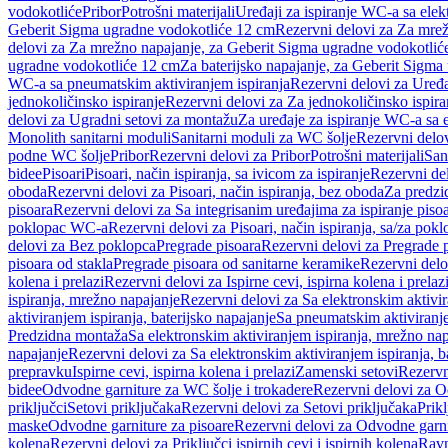
vodokotliće
Pribor
Potrošni materijali
Uređaji za ispiranje WC-a sa elek
Geberit Sigma ugradne vodokotliće 12 cm
Rezervni delovi za Za mre
delovi za Za mrežno napajanje, za Geberit Sigma ugradne vodokotlić
ugradne vodokotliće 12 cm
Za baterijsko napajanje, za Geberit Sigm
WC-a sa pneumatskim aktiviranjem ispiranja
Rezervni delovi za Uređa
jednokoličinsko ispiranje
Rezervni delovi za Za jednokoličinsko ispira
delovi za Ugradni setovi za montažu
Za uređaje za ispiranje WC-a sa e
Monolith sanitarni moduli
Sanitarni moduli za WC šolje
Rezervni delov
podne WC šolje
Pribor
Rezervni delovi za Pribor
Potrošni materijali
San
bidee
Pisoari
Pisoari, način ispiranja, sa ivicom za ispiranje
Rezervni del
oboda
Rezervni delovi za Pisoari, način ispiranja, bez oboda
Za predzid
pisoara
Rezervni delovi za Sa integrisanim uređajima za ispiranje piso
poklopac WC-a
Rezervni delovi za Pisoari, način ispiranja, sa/za po
delovi za Bez poklopca
Pregrade pisoara
Rezervni delovi za Pregrade 
pisoara od stakla
Pregrade pisoara od sanitarne keramike
Rezervni delo
kolena i prelazi
Rezervni delovi za Ispirne cevi, ispirna kolena i prelaz
ispiranja, mrežno napajanje
Rezervni delovi za Sa elektronskim aktivi
aktiviranjem ispiranja, baterijsko napajanje
Sa pneumatskim aktiviranje
Predzidna montaža
Sa elektronskim aktiviranjem ispiranja, mrežno na
napajanje
Rezervni delovi za Sa elektronskim aktiviranjem ispiranja, b
prepravku
Ispirne cevi, ispirna kolena i prelazi
Zamenski setovi
Rezervn
bidee
Odvodne garniture za WC šolje i trokadere
Rezervni delovi za O
priključci
Setovi priključaka
Rezervni delovi za Setovi priključaka
Prikl
maske
Odvodne garniture za pisoare
Rezervni delovi za Odvodne garni
kolena
Rezervni delovi za Priključci ispirnih cevi i ispirnih kolena
Ravn