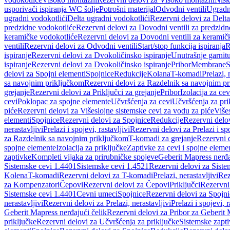
usporivači ispiranja WC šolje
Potrošni materijal
Odvodni ventili
Ugradn
ugradni vodokotlići
Delta ugradni vodokotlići
Rezervni delovi za Delta
predzidne vodokotliće
Rezervni delovi za Dovodni ventili za predzidn
keramičke vodokotliće
Rezervni delovi za Dovodni ventili za keramič
ventili
Rezervni delovi za Odvodni ventili
Start/stop funkcija ispiranja
R
ispiranje
Rezervni delovi za Dvokoličinsko ispiranje
Unutrašnje garnit
ispiranje
Rezervni delovi za Dvokoličinsko ispiranje
Pribor
Membrane
S
delovi za Spojni elementi
Spojnice
Redukcije
Kolana
T-komadi
Prelazi, 
sa navojnim priključkom
Rezervni delovi za Razdelnik sa navojnim p
grejanje
Rezervni delovi za Priključci za grejanje
Pribor
Izolacija za ce
cevi
Poklopac za spojne elemente
Učvršćenja za cevi
Učvršćenja za pri
piće
Rezervni delovi za Višeslojne sistemske cevi za vodu za piće
Više
elementi
Spojnice
Rezervni delovi za Spojnice
Redukcije
Rezervni delo
nerastavljivi
Prelazi i spojevi, rastavljivi
Rezervni delovi za Prelazi i spo
za Razdelnik sa navojnim priključkom
T-komadi za grejanje
Rezervni 
spojne elemente
Izolacija za priključke
Zaptivke za cevi i spojne eleme
zaptivke
Kompleti vijaka za prirubničke spojeve
Geberit Mapress nerđa
Sistemske cevi 1.4401
Sistemske cevi 1.4521
Rezervni delovi za Siste
Kolena
T-komadi
Rezervni delovi za T-komadi
Prelazi, nerastavljivi
Rez
za Kompenzatori
Čepovi
Rezervni delovi za Čepovi
Priključci
Rezervni 
Sistemske cevi 1.4401
Cevni umeci
Spojnice
Rezervni delovi za Spojni
nerastavljivi
Rezervni delovi za Prelazi, nerastavljivi
Prelazi i spojevi, r
Geberit Mapress nerđajući čelik
Rezervni delovi za Pribor za Geberit 
priključke
Rezervni delovi za Učvršćenja za priključke
Sistemske zapt