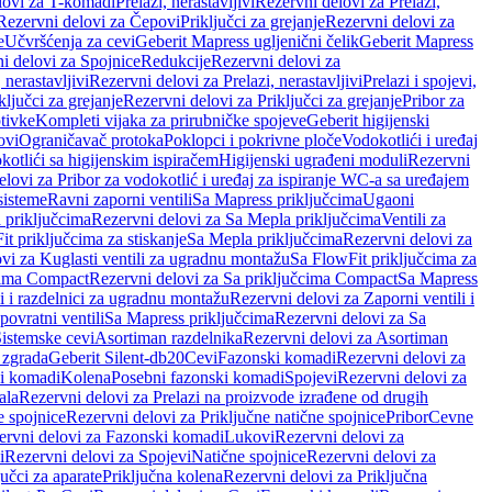
lovi za T-komadi
Prelazi, nerastavljivi
Rezervni delovi za Prelazi,
Rezervni delovi za Čepovi
Priključci za grejanje
Rezervni delovi za
e
Učvršćenja za cevi
Geberit Mapress ugljenični čelik
Geberit Mapress
i delovi za Spojnice
Redukcije
Rezervni delovi za
, nerastavljivi
Rezervni delovi za Prelazi, nerastavljivi
Prelazi i spojevi,
ključci za grejanje
Rezervni delovi za Priključci za grejanje
Pribor za
tivke
Kompleti vijaka za prirubničke spojeve
Geberit higijenski
ovi
Ograničavač protoka
Poklopci i pokrivne ploče
Vodokotlići i uređaj
otlići sa higijenskim ispiračem
Higijenski ugrađeni moduli
Rezervni
elovi za Pribor za vodokotlić i uređaj za ispiranje WC-a sa uređajem
sisteme
Ravni zaporni ventili
Sa Mapress priključcima
Ugaoni
 priključcima
Rezervni delovi za Sa Mepla priključcima
Ventili za
t priključcima za stiskanje
Sa Mepla priključcima
Rezervni delovi za
vi za Kuglasti ventili za ugradnu montažu
Sa FlowFit priključcima za
cima Compact
Rezervni delovi za Sa priključcima Compact
Sa Mapress
i i razdelnici za ugradnu montažu
Rezervni delovi za Zaporni ventili i
ovratni ventili
Sa Mapress priključcima
Rezervni delovi za Sa
Sistemske cevi
Asortiman razdelnika
Rezervni delovi za Asortiman
 zgrada
Geberit Silent-db20
Cevi
Fazonski komadi
Rezervni delovi za
i komadi
Kolena
Posebni fazonski komadi
Spojevi
Rezervni delovi za
ala
Rezervni delovi za Prelazi na proizvode izrađene od drugih
e spojnice
Rezervni delovi za Priključne natične spojnice
Pribor
Cevne
ervni delovi za Fazonski komadi
Lukovi
Rezervni delovi za
i
Rezervni delovi za Spojevi
Natične spojnice
Rezervni delovi za
učci za aparate
Priključna kolena
Rezervni delovi za Priključna