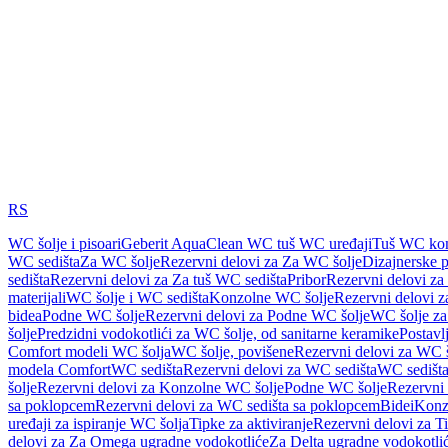
RS
WC šolje i pisoari
Geberit AquaClean WC tuš WC uređaji
Tuš WC kom
WC sedišta
Za WC šolje
Rezervni delovi za Za WC šolje
Dizajnerske 
sedišta
Rezervni delovi za Za tuš WC sedišta
Pribor
Rezervni delovi za
materijali
WC šolje i WC sedišta
Konzolne WC šolje
Rezervni delovi 
bidea
Podne WC šolje
Rezervni delovi za Podne WC šolje
WC šolje za
šolje
Predzidni vodokotlići za WC šolje, od sanitarne keramike
Postavlj
Comfort modeli WC šolja
WC šolje, povišene
Rezervni delovi za WC š
modela Comfort
WC sedišta
Rezervni delovi za WC sedišta
WC sedišta
šolje
Rezervni delovi za Konzolne WC šolje
Podne WC šolje
Rezervni
sa poklopcem
Rezervni delovi za WC sedišta sa poklopcem
Bidei
Konzo
uređaji za ispiranje WC šolja
Tipke za aktiviranje
Rezervni delovi za Ti
delovi za Za Omega ugradne vodokotliće
Za Delta ugradne vodokotli