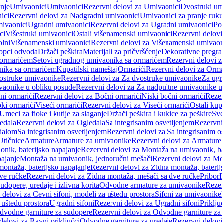
anje
Umivaonici
Umivaonici
Rezervni delovi za Umivaonici
Dvostruki um
ici
Rezervni delovi za Nadgradni umivaonici
Umivaonici za pranje ruk
mivaonici
Ugradni umivaonici
Rezervni delovi za Ugradni umivaonici
Po
ci
Višestruki umivaonici
Ostali višenamenski umivaonici
Rezervni delovi
olni
Višenamenski umivaonici
Rezervni delovi za Višenamenski umivaon
opci odvoda
Držači peškira
Materijali za pričvršćenje
Dekorativne pregr
a ormarićem
Setovi ugradnog umivaonika sa ormarićem
Rezervni delovi 
nika sa ormarićem
Kupatilski nameštaj
Ormarići
Rezervni delovi za Orma
ostruke umivaonike
Rezervni delovi za Za dvostruke umivaonike
Za ug
vaonike u obliku posude
Rezervni delovi za Za nadpultne umivaonike u
ni ormarići
Rezervni delovi za Bočni ormarići
Niski bočni ormarići
Rezer
oki ormarići
Viseći ormarići
Rezervni delovi za Viseći ormarići
Ostali kup
Umeci za fioke i kutije za slaganje
Držači peškira i kukice za peškire
Sve
edala
Rezervni delovi za Ogledala
Sa integrisanim osvetljenjem
Rezervni
edalom
Sa integrisanim osvetljenjem
Rezervni delovi za Sa integrisanim o
Utičnice
Armature
Armature za umivaonike
Rezervni delovi za Armature
nik, baterijsko napajanje
Rezervni delovi za Montaža na umivaonik, ba
ajanje
Montaža na umivaonik, jednoručni mešači
Rezervni delovi za Mo
montaža, baterijsko napajanje
Rezervni delovi za Zidna montaža, baterij
ve ručke
Rezervni delovi za Zidna montaža, mešači sa dve ručke
Pribor
sudopere, uređaje i izlivna korita
Odvodne armature za umivaonike
Reze
 delovi za Cevni sifoni, modeli za uštedu prostora
Sifoni za umivaonike
 uštedu prostora
Ugradni sifoni
Rezervni delovi za Ugradni sifoni
Priklj
dvodne garniture za sudopere
Rezervni delovi za Odvodne garniture za
delovi za Ravni priključci
Odvodne garniture za uređaje
Rezervni delovi