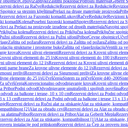
e obujmice
Čepovi
Zaptivke
Zaštitni poklopac
Potrošni materijal
Geberit S
zervni delovi za Račve
Redukcije
Rezervni delovi za Redukcije
Revizio
e
Spojnice sa steznim klještima
Prelazi na druge materijale proizvoda
Prib
Rezervni delovi za Fazonski komadi
Lukovi
Račve
Redukcije
Revizioni 
ski komadi
Kolena
Posebni fazonski komadi
Spojevi
Rezervni delovi za S
lovi za Prelazi na proizvode izrađene od drugih materijala
Navojni spoj
Priključna kolena
Rezervni delovi za Priključna kolena
Priključne spojni
Pužni sifoni
Rezervni delovi za Pužni sifoni
Pribor
Cevne obujmice
Učvrš
vlage
Zaštita od požara
Rezervni delovi za Zaštita od požara
Zaštita od p
zolacija strukturne i prostorne buke
Zaštita od vlage
Izolacija
Ventili za v
anje krova
Krovni ulivni elementi
Rezervni delovi za Krovni ulivni elem
rovni ulivni elementi do 25 l/s
Krovni ulivni elementi do 100 l/s
Rezervn
ni ulivni elementi do 12 l/s
Rezervni delovi za Krovni ulivni elementi do
enti parne brane
Za krovne ulivne elemente do 12 l/s
Rezervni delovi za
rnosni prelivi
Rezervni delovi za Sigurnosni prelivi
Za krovne ulivne el
ivne elemente do 25 l/s
Učvršćenja
Sistem za pričvršćenje d40–200
Sist
Za učvršćenja
Konvencionalno odvodnjavanje krova
Krovni ulivni elem
a Pribor
Podni odvod
Odvodnjavanje unutrašnjih i spoljnih površina
Rez
odvodi za balkone i terase, 10 x 10 cm
Rezervni delovi za Podni odvodi
13 x 13 cm
Rezervni delovi za Podni odvodi za balkone i terase 13 x 13
anje
Rezervni delovi za Ručni alat za stiskanje
Alat za stiskanje, kompatib
ompatibilnost [2]
Alat za obradu cevi
Rezervni delovi za Alat za obradu 
 sa alatima
Pribor
Rezervni delovi za Pribor
Alat za Geberit Mepla
Rezerv
zervni delovi za Alat za stiskanje, kompatibilnost [1]
Alat za stiskanje,
roveru instalacije pod pritiskom
Rezervni delovi za Čep za proveru insta