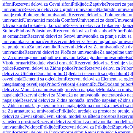
sifoni
Rezervni delovi za Cevni sifoni
Priključci
Zaptivke
Prostori za pr
umivaonici
Rezervni delovi za Ugradni umivaonici
Nadgradni umivaon
pranje ruku
Poluugradni umivaonici
Rezervni delovi za Poluugradni u
umivaonici
Umivaonici modela Comfort
Umivaonici za decu
Umivaoni
Izlivna korita
Trokadero, konzolni
Rezervni delovi za Trokadero, konz
Stubovi
Stubovi
Polustubovi
Rezervni delovi za Polustubovi
Pribor
Pokl
sa ormarićem
Rezervni delovi za Setovi umivaonika za pranje ruku s
umivaonika sa ormarićem
Rezervni delovi za Setovi ugradnog umivao
za pranje ruku
Za umivaonike
Rezervni delovi za Za umivaonike
Za dv
umivaonike
Rezervni delovi za Ploče za umivaonike
Za nadpultne umi
za Za pravougaone nadpultne umivaonike
Za ugradne umivaonike
Boč
Visoki ormarići
Srednje visoki ormarići
Rezervni delovi za Srednje vis
police
Rezervni delovi za Zidne police
Pribor
Rezervni delovi za Pribor
delovi za Utičnice
Dodatni pribor
Ogledala i elementi sa ogledalom
Ogl
osvetljenja
Elementi sa ogledalom
Rezervni delovi za Elementi sa ogl
integrisanog osvetljenja
Pribor
Svetlosni elementi
Ručke
Dodatni pribor
delovi za Montaža na umivaonik, mrežno napajanje
Montaža na umivao
napajanje
Rezervni delovi za Montaža na umivaonik, generatorsko nap
napajanje
Rezervni delovi za Zidna montaža, mrežno napajanje
Zidna 
za Zidna montaža, generatorsko napajanje
Zidna montaža, mešači sa d
za Za armature za umivaonike
Priključci uređaja za prostor za pranje, 
delovi za Cevni sifoni
Cevni sifoni, modeli za uštedu prostora
Rezervni
za uštedu prostora
Rezervni delovi za Sifoni za umivaonike, modeli za
umivaonike
Poklopci
Priključci
Rezervni delovi za Priključci
Zaptivke
O
sifoni
Rezervni delovi za Dvokomorni sifoni
Ravni priključci
Rezervni 