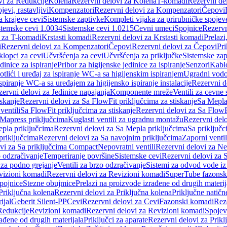
vi za Redukcije
Kolena
Rezervni delovi za Kolena
T-komadi
Rezervni de
jevi, rastavljivi
Kompenzatori
Rezervni delovi za Kompenzatori
Čepovi
a krajeve cevi
Sistemske zaptivke
Kompleti vijaka za prirubničke spojev
stemske cevi 1.0034
Sistemske cevi 1.0215
Cevni umeci
Spojnice
Rezervn
i za T-komadi
Krstasti komadi
Rezervni delovi za Krstasti komadi
Prelazi
i
Rezervni delovi za Kompenzatori
Čepovi
Rezervni delovi za Čepovi
Pri
klopci za cevi
Učvršćenja za cevi
Učvršćenja za priključke
Sistemske zap
dinice za ispiranje
Pribor za higijenske jedinice za ispiranje
Senzori
Kabl
tlići i uređaj za ispiranje WC-a sa higijenskim ispiranjem
Ugradni vodok
ispiranje WC-a sa uređajem za higijensko ispiranje instalacije
Rezervni d
ervni delovi za Jedinice napajanja
Komponente mreže
Ventili za cevne 
iskanje
Rezervni delovi za Sa FlowFit priključcima za stiskanje
Sa Mepla
ventili
Sa FlowFit priključcima za stiskanje
Rezervni delovi za Sa FlowFi
 Mapress priključcima
Kuglasti ventili za ugradnu montažu
Rezervni delo
pla priključcima
Rezervni delovi za Sa Mepla priključcima
Sa priključ
priključcima
Rezervni delovi za Sa navojnim priključcima
Zaporni ventil
vi za Sa priključcima Compact
Nepovratni ventili
Rezervni delovi za Nep
o odzračivanje
Temperiranje površine
Sistemske cevi
Rezervni delovi za 
 za podno grejanje
Ventili za brzo odzračivanje
Sistemi za odvod vode iz
vizioni komadi
Rezervni delovi za Revizioni komadi
SuperTube fazonsk
pojnice
Stezne obujmice
Prelazi na proizvode izrađene od drugih materij
Priključna kolena
Rezervni delovi za Priključna kolena
Priključne natičn
ijal
Geberit Silent-PP
Cevi
Rezervni delovi za Cevi
Fazonski komadi
Rez
Redukcije
Revizioni komadi
Rezervni delovi za Revizioni komadi
Spojev
rađene od drugih materijala
Priključci za aparate
Rezervni delovi za Priklj