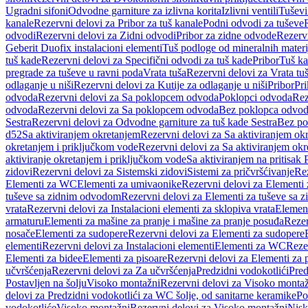
Ugradni sifoni
Odvodne garniture za izlivna korita
Izlivni ventili
Tuševi
kanale
Rezervni delovi za Pribor za tuš kanale
Podni odvodi za tuševe
odvodi
Rezervni delovi za Zidni odvodi
Pribor za zidne odvode
Rezervn
Geberit Duofix instalacioni elementi
Tuš podloge od mineralnih materi
tuš kade
Rezervni delovi za Specifični odvodi za tuš kade
Pribor
Tuš ka
pregrade za tuševe u ravni poda
Vrata tuša
Rezervni delovi za Vrata tu
odlaganje u niši
Rezervni delovi za Kutije za odlaganje u niši
Pribor
Pri
odvoda
Rezervni delovi za Sa poklopcem odvoda
Poklopci odvoda
Rez
odvoda
Rezervni delovi za Sa poklopcem odvoda
Bez poklopca odvo
Sestra
Rezervni delovi za Odvodne garniture za tuš kade Sestra
Bez po
d52
Sa aktiviranjem okretanjem
Rezervni delovi za Sa aktiviranjem ok
okretanjem i priključkom vode
Rezervni delovi za Sa aktiviranjem ok
aktiviranje okretanjem i priključkom vode
Sa aktiviranjem na pritisak
zidovi
Rezervni delovi za Sistemski zidovi
Sistemi za pričvršćivanje
Rez
Elementi za WC
Elementi za umivaonike
Rezervni delovi za Elementi
tuševe sa zidnim odvodom
Rezervni delovi za Elementi za tuševe sa
vrata
Rezervni delovi za Instalacioni elementi za sklopiva vrata
Element
armaturu
Elementi za mašine za pranje i mašine za pranje posuđa
Rezer
nosače
Elementi za sudopere
Rezervni delovi za Elementi za sudopere
elementi
Rezervni delovi za Instalacioni elementi
Elementi za WC
Reze
Elementi za bidee
Elementi za pisoare
Rezervni delovi za Elementi za 
učvršćenja
Rezervni delovi za Za učvršćenja
Predzidni vodokotlići
Pred
Postavljen na šolju
Visoko montažni
Rezervni delovi za Visoko monta
delovi za Predzidni vodokotlići za WC šolje, od sanitarne keramike
Po
vodokotliće
Visoko montažni
Rezervni delovi za Visoko montažni
Nisk