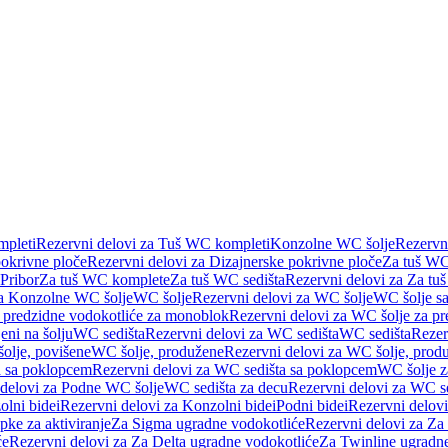
pleti
Rezervni delovi za Tuš WC kompleti
Konzolne WC šolje
Rezervn
pokrivne ploče
Rezervni delovi za Dizajnerske pokrivne ploče
Za tuš WC
 Pribor
Za tuš WC komplete
Za tuš WC sedišta
Rezervni delovi za Za tu
za Konzolne WC šolje
WC šolje
Rezervni delovi za WC šolje
WC šolje sa
 predzidne vodokotliće za monoblok
Rezervni delovi za WC šolje za p
eni na šolju
WC sedišta
Rezervni delovi za WC sedišta
WC sedišta
Rezer
olje, povišene
WC šolje, produžene
Rezervni delovi za WC šolje, prod
 sa poklopcem
Rezervni delovi za WC sedišta sa poklopcem
WC šolje z
 delovi za Podne WC šolje
WC sedišta za decu
Rezervni delovi za WC se
lni bidei
Rezervni delovi za Konzolni bidei
Podni bidei
Rezervni delovi
pke za aktiviranje
Za Sigma ugradne vodokotliće
Rezervni delovi za Za
će
Rezervni delovi za Za Delta ugradne vodokotliće
Za Twinline ugradne