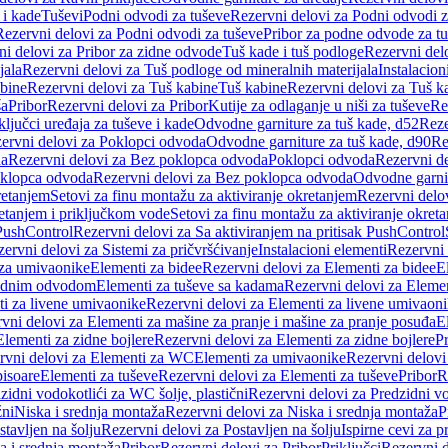
 i kade
Tuševi
Podni odvodi za tuševe
Rezervni delovi za Podni odvodi z
Rezervni delovi za Podni odvodi za tuševe
Pribor za podne odvode za t
i delovi za Pribor za zidne odvode
Tuš kade i tuš podloge
Rezervni delo
jala
Rezervni delovi za Tuš podloge od mineralnih materijala
Instalacion
bine
Rezervni delovi za Tuš kabine
Tuš kabine
Rezervni delovi za Tuš k
ša
Pribor
Rezervni delovi za Pribor
Kutije za odlaganje u niši za tuševe
Re
ključci uređaja za tuševe i kade
Odvodne garniture za tuš kade, d52
Reze
ervni delovi za Poklopci odvoda
Odvodne garniture za tuš kade, d90
Re
da
Rezervni delovi za Bez poklopca odvoda
Poklopci odvoda
Rezervni d
klopca odvoda
Rezervni delovi za Bez poklopca odvoda
Odvodne garnit
retanjem
Setovi za finu montažu za aktiviranje okretanjem
Rezervni delov
retanjem i priključkom vode
Setovi za finu montažu za aktiviranje okret
 PushControl
Rezervni delovi za Sa aktiviranjem na pritisak PushControl
ervni delovi za Sistemi za pričvršćivanje
Instalacioni elementi
Rezervni 
 za umivaonike
Elementi za bidee
Rezervni delovi za Elementi za bidee
E
 zidnim odvodom
Elementi za tuševe sa kadama
Rezervni delovi za Eleme
i za livene umivaonike
Rezervni delovi za Elementi za livene umivaon
vni delovi za Elementi za mašine za pranje i mašine za pranje posuđa
E
Elementi za zidne bojlere
Rezervni delovi za Elementi za zidne bojlere
Pr
rvni delovi za Elementi za WC
Elementi za umivaonike
Rezervni delovi
pisoare
Elementi za tuševe
Rezervni delovi za Elementi za tuševe
Pribor
R
zidni vodokotlići za WC šolje, plastični
Rezervni delovi za Predzidni vo
žni
Niska i srednja montaža
Rezervni delovi za Niska i srednja montaža
P
stavljen na šolju
Rezervni delovi za Postavljen na šolju
Ispirne cevi za 
a i srednja montaža
Pribor
Rezervni delovi za Pribor
Priključci
Rezervni d