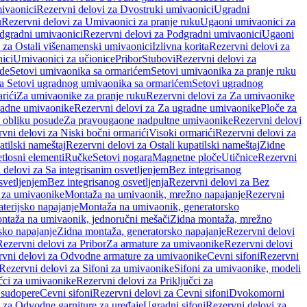
ivaonici
Rezervni delovi za Dvostruki umivaonici
Ugradni
u
Rezervni delovi za Umivaonici za pranje ruku
Ugaoni umivaonici za
dgradni umivaonici
Rezervni delovi za Podgradni umivaonici
Ugaoni
 za Ostali višenamenski umivaonici
Izlivna korita
Rezervni delovi za
ici
Umivaonici za učionice
Pribor
Stubovi
Rezervni delovi za
ade
Setovi umivaonika sa ormarićem
Setovi umivaonika za pranje ruku
za Setovi ugradnog umivaonika sa ormarićem
Setovi ugradnog
rići
Za umivaonike za pranje ruku
Rezervni delovi za Za umivaonike
radne umivaonike
Rezervni delovi za Za ugradne umivaonike
Ploče za
 obliku posude
Za pravougaone nadpultne umivaonike
Rezervni delovi
vni delovi za Niski bočni ormarići
Visoki ormarići
Rezervni delovi za
atilski nameštaj
Rezervni delovi za Ostali kupatilski nameštaj
Zidne
tlosni elementi
Ručke
Setovi nogara
Magnetne ploče
Utičnice
Rezervni
 delovi za Sa integrisanim osvetljenjem
Bez integrisanog
svetljenjem
Bez integrisanog osvetljenja
Rezervni delovi za Bez
 za umivaonike
Montaža na umivaonik, mrežno napajanje
Rezervni
terijsko napajanje
Montaža na umivaonik, generatorsko
ntaža na umivaonik, jednoručni mešači
Zidna montaža, mrežno
sko napajanje
Zidna montaža, generatorsko napajanje
Rezervni delovi
Rezervni delovi za Pribor
Za armature za umivaonike
Rezervni delovi
rvni delovi za Odvodne armature za umivaonike
Cevni sifoni
Rezervni
Rezervni delovi za Sifoni za umivaonike
Sifoni za umivaonike, modeli
učci za umivaonike
Rezervni delovi za Priključci za
 sudopere
Cevni sifoni
Rezervni delovi za Cevni sifoni
Dvokomorni
 za Odvodne garniture za uređaje
Ugradni sifoni
Rezervni delovi za