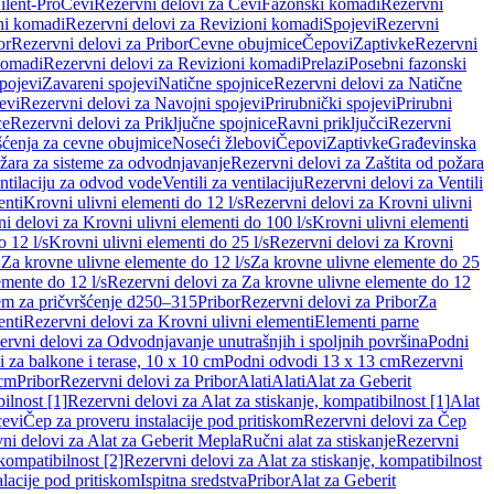
ilent-Pro
Cevi
Rezervni delovi za Cevi
Fazonski komadi
Rezervni
ni komadi
Rezervni delovi za Revizioni komadi
Spojevi
Rezervni
or
Rezervni delovi za Pribor
Cevne obujmice
Čepovi
Zaptivke
Rezervni
komadi
Rezervni delovi za Revizioni komadi
Prelazi
Posebni fazonski
pojevi
Zavareni spojevi
Natične spojnice
Rezervni delovi za Natične
evi
Rezervni delovi za Navojni spojevi
Prirubnički spojevi
Prirubni
ce
Rezervni delovi za Priključne spojnice
Ravni priključci
Rezervni
ćenja za cevne obujmice
Noseći žlebovi
Čepovi
Zaptivke
Građevinska
ožara za sisteme za odvodnjavanje
Rezervni delovi za Zaštita od požara
entilaciju za odvod vode
Ventili za ventilaciju
Rezervni delovi za Ventili
enti
Krovni ulivni elementi do 12 l/s
Rezervni delovi za Krovni ulivni
i delovi za Krovni ulivni elementi do 100 l/s
Krovni ulivni elementi
 12 l/s
Krovni ulivni elementi do 25 l/s
Rezervni delovi za Krovni
 Za krovne ulivne elemente do 12 l/s
Za krovne ulivne elemente do 25
emente do 12 l/s
Rezervni delovi za Za krovne ulivne elemente do 12
em za pričvršćenje d250–315
Pribor
Rezervni delovi za Pribor
Za
enti
Rezervni delovi za Krovni ulivni elementi
Elementi parne
ervni delovi za Odvodnjavanje unutrašnjih i spoljnih površina
Podni
 za balkone i terase, 10 x 10 cm
Podni odvodi 13 x 13 cm
Rezervni
 cm
Pribor
Rezervni delovi za Pribor
Alati
Alati
Alat za Geberit
ilnost [1]
Rezervni delovi za Alat za stiskanje, kompatibilnost [1]
Alat
cevi
Čep za proveru instalacije pod pritiskom
Rezervni delovi za Čep
ni delovi za Alat za Geberit Mepla
Ručni alat za stiskanje
Rezervni
 kompatibilnost [2]
Rezervni delovi za Alat za stiskanje, kompatibilnost
lacije pod pritiskom
Ispitna sredstva
Pribor
Alat za Geberit