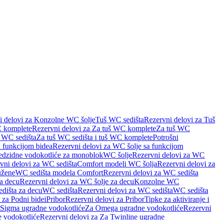
i delovi za Konzolne WC šolje
Tuš WC sedišta
Rezervni delovi za Tuš
 komplete
Rezervni delovi za Za tuš WC komplete
Za tuš WC
š WC sedišta
Za tuš WC sedišta i tuš WC komplete
Potrošni
 funkcijom bidea
Rezervni delovi za WC šolje sa funkcijom
redzidne vodokotliće za monoblok
WC šolje
Rezervni delovi za WC
vni delovi za WC sedišta
Comfort modeli WC šolja
Rezervni delovi za
užene
WC sedišta modela Comfort
Rezervni delovi za WC sedišta
a decu
Rezervni delovi za WC šolje za decu
Konzolne WC
dišta za decu
WC sedišta
Rezervni delovi za WC sedišta
WC sedišta
 za Podni bidei
Pribor
Rezervni delovi za Pribor
Tipke za aktiviranje i
 Sigma ugradne vodokotliće
Za Omega ugradne vodokotliće
Rezervni
 vodokotliće
Rezervni delovi za Za Twinline ugradne