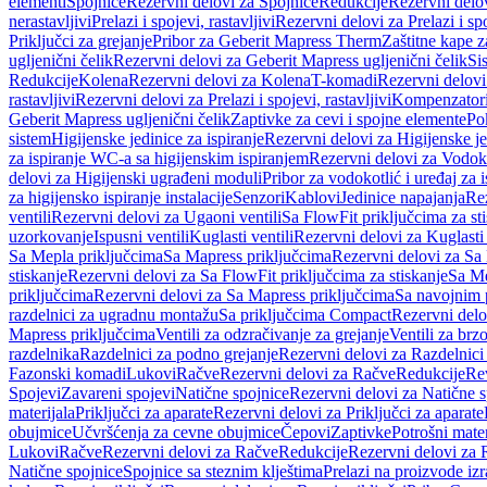
elementi
Spojnice
Rezervni delovi za Spojnice
Redukcije
Rezervni delo
nerastavljivi
Prelazi i spojevi, rastavljivi
Rezervni delovi za Prelazi i spo
Priključci za grejanje
Pribor za Geberit Mapress Therm
Zaštitne kape z
ugljenični čelik
Rezervni delovi za Geberit Mapress ugljenični čelik
Si
Redukcije
Kolena
Rezervni delovi za Kolena
T-komadi
Rezervni delov
rastavljivi
Rezervni delovi za Prelazi i spojevi, rastavljivi
Kompenzator
Geberit Mapress ugljenični čelik
Zaptivke za cevi i spojne elemente
Po
sistem
Higijenske jedinice za ispiranje
Rezervni delovi za Higijenske je
za ispiranje WC-a sa higijenskim ispiranjem
Rezervni delovi za Vodoko
delovi za Higijenski ugrađeni moduli
Pribor za vodokotlić i uređaj za 
za higijensko ispiranje instalacije
Senzori
Kablovi
Jedinice napajanja
Rez
ventili
Rezervni delovi za Ugaoni ventili
Sa FlowFit priključcima za st
uzorkovanje
Ispusni ventili
Kuglasti ventili
Rezervni delovi za Kuglasti 
Sa Mepla priključcima
Sa Mapress priključcima
Rezervni delovi za Sa
stiskanje
Rezervni delovi za Sa FlowFit priključcima za stiskanje
Sa Me
priključcima
Rezervni delovi za Sa Mapress priključcima
Sa navojnim 
razdelnici za ugradnu montažu
Sa priključcima Compact
Rezervni delo
Mapress priključcima
Ventili za odzračivanje za grejanje
Ventili za brz
razdelnika
Razdelnici za podno grejanje
Rezervni delovi za Razdelnici
Fazonski komadi
Lukovi
Račve
Rezervni delovi za Račve
Redukcije
Re
Spojevi
Zavareni spojevi
Natične spojnice
Rezervni delovi za Natične s
materijala
Priključci za aparate
Rezervni delovi za Priključci za aparate
obujmice
Učvršćenja za cevne obujmice
Čepovi
Zaptivke
Potrošni mater
Lukovi
Račve
Rezervni delovi za Račve
Redukcije
Rezervni delovi za 
Natične spojnice
Spojnice sa steznim klještima
Prelazi na proizvode iz