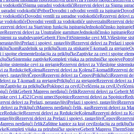
i vodokotlići
Sigma ugradni vodokotlići
Rezervni delovi za Sigma ugrad
 ugradni vodokotlići
Pribor
Dovodni i odvodni ventili za ispiranje
Dovodn
e vodokotliće
Dovodni ventili za ugradne vodokotliće
Rezervni delovi z
ke vodokotliće
Dovodni ventili za vodokotliće univerzalni
Rezervni delov
ezervni delovi za Start/stop funkcija ispiranja
Jednokoličinsko ispiranje
ure
Rezervni delovi za Unutrašnje garniture
Jednokoličinsko ispiranje
Rez
istemi za snabdevanje
Geberit FlowFit
Sistemske cevi ML
Višeslojne sis
nerastavljivi
Prelazi i spojevi, rastavljivi
Rezervni delovi za Prelazi i spoje
riključkom
Razdelnik sa priključkom za stiskanje
T-komadi za grejanje
Od
vi i spojne elemente
Izolacija za priključke
Zaptivke za cevi i spojne elem
ključke
Sistemske zaptivke
Kompleti vijaka za prirubničke spojeve
Potroš
slojne sistemske cevi za grejanje
Rezervni delovi za Višeslojne sistemske
vi za Redukcije
Kolena
Rezervni delovi za Kolena
T-komadi
Rezervni de
jevi, rastavljivi
Čepovi
Rezervni delovi za Čepovi
Priključci
Rezervni del
delovi za T-komadi za grejanje
Priključci za grejanje
Rezervni delovi za P
nte
Zaptivke za priključke
Poklopci za cevi
Učvršćenja za cevi
Učvršćenja
jući čelik
Geberit Mapress nerđajući čelik
Rezervni delovi za Geberit Ma
mske cevi 1.4521
Cevni umeci
Spojnice
Rezervni delovi za Spojnice
Redu
ervni delovi za Prelazi, nerastavljivi
Prelazi i spojevi, rastavljivi
Rezervni
delovi za Priključci
Mapress nerđajući čelik, gas
Rezervni delovi za Map
ce
Redukcije
Rezervni delovi za Redukcije
Kolena
Rezervni delovi za K
astavljivi
Rezervni delovi za Prelazi i spojevi, rastavljivi
Čepovi
Rezervni
Mapress nerđajući čelik
Zaštitne kapice za kraj cevi
Izolacija za priključk
ivke
Kompleti vijaka za prirubničke spojeve
Geberit Mapress Therm
Sist