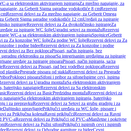
WC-a sa elektronskim aktiviranjem ispiranja
Za mrežno napajanje, za
apajanje, za Geberit Sigma ugradne vodokotliće 8 cm
Rezervni
2 cm
Rezervni delovi za Za mrežno napajanje, za Geberit Omega
, za Geberit Sigma ugradne vodokotliće 12 cm
Uređaji za ispiranje
insko ispiranje
Rezervni delovi za Za dvokoličinsko ispiranje
Za
uređaje za ispiranje WC šolje
Ugradni setovi za montažu
Rezervni
iranje WC-a sa elektronskim aktiviranjem ispiranja
Spojnice
Geberit
vi za Za konzolne WC šolje
Za podne WC šolje
Rezervni delovi za Za
onzolne i podne bidee
Rezervni delovi za Za konzolne i podne
rvni delovi za Bez poklopca
Pisoari, način ispiranja, bez
i ugradnu elektroniku za pisoar
Sa integrisanim uređajima za ispiranje
risane uređaje za ispiranje pisoara
Pisoari, način ispiranja, sa/za
de
Rezervni delovi za Pisoari, rad bez vode
Bez poklopca
Rezervni
od plastike
Pregrade pisoara od stakla
Rezervni delovi za Pregrade
Pribor
Poklopci pisoara
Sifoni i pribor za sifone
Ispirne cevi, ispirna
Rezervni delovi za Ugradna montaža
Sa elektronskim aktiviranjem
a, baterijsko napajanje
Rezervni delovi za Sa elektronskim
asic
Rezervni delovi za Basic
Predzidna montaža
Rezervni delovi za
no napajanje
Sa elektronskim aktiviranjem ispiranja, baterijsko
nju i za prepravku
Rezervni delovi za Setovi za grubu gradnju i za
je
Daljinsko upravljanje
Priključci uređaja za WC šolje, pisoare i
ovi za Priključna kolena
Ravni priključci
Rezervni delovi za Ravni
od PVC-a
Rezervni delovi za Priključci od PVC-a
Manžetne i pokrivne
oni
Rezervni delovi za Pužni sifoni
Priključci ispirnih cevi i ispirnih
idee
Rezervni delovi za Odvodne garniture za bidee
Cevni