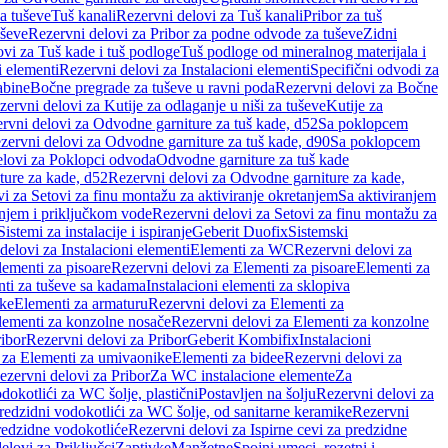
a tuševe
Tuš kanali
Rezervni delovi za Tuš kanali
Pribor za tuš
uševe
Rezervni delovi za Pribor za podne odvode za tuševe
Zidni
vi za Tuš kade i tuš podloge
Tuš podloge od mineralnog materijala i
i elementi
Rezervni delovi za Instalacioni elementi
Specifični odvodi za
abine
Bočne pregrade za tuševe u ravni poda
Rezervni delovi za Bočne
zervni delovi za Kutije za odlaganje u niši za tuševe
Kutije za
rvni delovi za Odvodne garniture za tuš kade, d52
Sa poklopcem
zervni delovi za Odvodne garniture za tuš kade, d90
Sa poklopcem
elovi za Poklopci odvoda
Odvodne garniture za tuš kade
ure za kade, d52
Rezervni delovi za Odvodne garniture za kade,
i za Setovi za finu montažu za aktiviranje okretanjem
Sa aktiviranjem
anjem i priključkom vode
Rezervni delovi za Setovi za finu montažu za
Sistemi za instalacije i ispiranje
Geberit Duofix
Sistemski
delovi za Instalacioni elementi
Elementi za WC
Rezervni delovi za
lementi za pisoare
Rezervni delovi za Elementi za pisoare
Elementi za
nti za tuševe sa kadama
Instalacioni elementi za sklopiva
ike
Elementi za armaturu
Rezervni delovi za Elementi za
lementi za konzolne nosače
Rezervni delovi za Elementi za konzolne
ibor
Rezervni delovi za Pribor
Geberit Kombifix
Instalacioni
 za Elementi za umivaonike
Elementi za bidee
Rezervni delovi za
ezervni delovi za Pribor
Za WC instalacione elemente
Za
dokotlići za WC šolje, plastični
Postavljen na šolju
Rezervni delovi za
redzidni vodokotlići za WC šolje, od sanitarne keramike
Rezervni
predzidne vodokotliće
Rezervni delovi za Ispirne cevi za predzidne
elovi za Priključci
Zaptivke
Manžetne
Spojni umeci, rozetni i