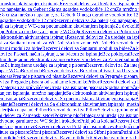
tronskim aktiviranjem ispiranja
Rezervni delovi za Uređaji za ispiranje 
žno napajanje, za Geberit Sigma ugradne vodokotliće 12 cm
Za mrežno n
e 8 cm
Za mrežno napajanje, za Geberit Omega ugradne vodokotliće 1
a ugradne vodokotliće 12 cm
Rezervni delovi za Za baterijsko napajanje
ji za ispiranje WC-a sa pneumatskim aktiviranjem ispiranja
Za dvokolič
nje
Pribor za uređaje za ispiranje WC šolje
Rezervni delovi za Pribor za 
lektronskim aktiviranjem ispiranja
Rezervni delovi za Za uređaje za isp
i za Sanitarni moduli za WC šolje
Za konzolne WC šolje
Rezervni delo
itarni moduli za bidee
Rezervni delovi za Sanitarni moduli za bidee
Za k
ovi za Pisoari, način ispiranja, sa ivicom za ispiranje
Bez poklopca
Reze
nu ili ugradnu elektroniku za pisoar
Rezervni delovi za Za predzidnu il
ara
Za integrisane uređaje za ispiranje pisoara
Rezervni delovi za Za integ
klopac WC-a
Bez oboda
Rezervni delovi za Bez oboda
Pisoari, rad bez vo
pisoara
Pregrade pisoara od plastike
Rezervni delovi za Pregrade pisoara 
vi za Pregrade pisoara od sanitarne keramike
Pribor
Rezervni delovi za 
i
Materijali za pričvršćenje
Uređaji za ispiranje pisoara
Ugradna montaža
ranjem ispiranja, mrežno napajanje
Sa elektronskim aktiviranjem ispiranj
m ispiranja
Rezervni delovi za Sa pneumatskim aktiviranjem ispiranja
B
pajanje
Rezervni delovi za Sa elektronskim aktiviranjem ispiranja, mrež
aterijsko napajanje
Pribor
Rezervni delovi za Pribor
Setovi za grubu grad
i delovi za Zamenski setovi
Pokrivne ploče
Integrisani uređaji za ispiran
dvodne garniture za WC šolje i trokadere
Priključna kolena
Rezervni del
jučci ispirnih cevi
Rezervni delovi za Priključci ispirnih cevi
Priključci 
ture za pisoare
Sifoni pisoara
Rezervni delovi za Sifoni pisoara
Pužni sif
i priključci
Rezervni delovi za Ravni priključci
Odvodne garniture za b