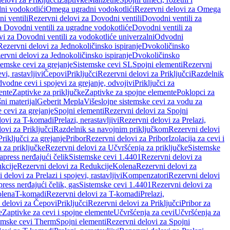
ni vodokotlići
Omega ugradni vodokotlići
Rezervni delovi za Omega
i ventili
Rezervni delovi za Dovodni ventili
Dovodni ventili za
a Dovodni ventili za ugradne vodokotliće
Dovodni ventili za
i za Dovodni ventili za vodokotliće univerzalni
Odvodni
Rezervni delovi za Jednokoličinsko ispiranje
Dvokoličinsko
ervni delovi za Jednokoličinsko ispiranje
Dvokoličinsko
temske cevi za grejanje
Sistemske cevi SL
Spojni elementi
Rezervni
vi, rastavljivi
Čepovi
Priključci
Rezervni delovi za Priključci
Razdelnik
vodne cevi i spojevi za grejanje, odvojivi
Priključci za
ente
Zaptivke za priključke
Zaptivke za spojne elemente
Poklopci za
ni materijal
Geberit Mepla
Višeslojne sistemske cevi za vodu za
 cevi za grejanje
Spojni elementi
Rezervni delovi za Spojni
lovi za T-komadi
Prelazi, nerastavljivi
Rezervni delovi za Prelazi,
ovi za Priključci
Razdelnik sa navojnim priključkom
Rezervni delovi
riključci za grejanje
Pribor
Rezervni delovi za Pribor
Izolacija za cevi i
 za priključke
Rezervni delovi za Učvršćenja za priključke
Sistemske
press nerđajući čelik
Sistemske cevi 1.4401
Rezervni delovi za
kcije
Rezervni delovi za Redukcije
Kolena
Rezervni delovi za
 delovi za Prelazi i spojevi, rastavljivi
Kompenzatori
Rezervni delovi
ress nerđajući čelik, gas
Sistemske cevi 1.4401
Rezervni delovi za
olena
T-komadi
Rezervni delovi za T-komadi
Prelazi,
 delovi za Čepovi
Priključci
Rezervni delovi za Priključci
Pribor za
e
Zaptivke za cevi i spojne elemente
Učvršćenja za cevi
Učvršćenja za
emske cevi Therm
Spojni elementi
Rezervni delovi za Spojni