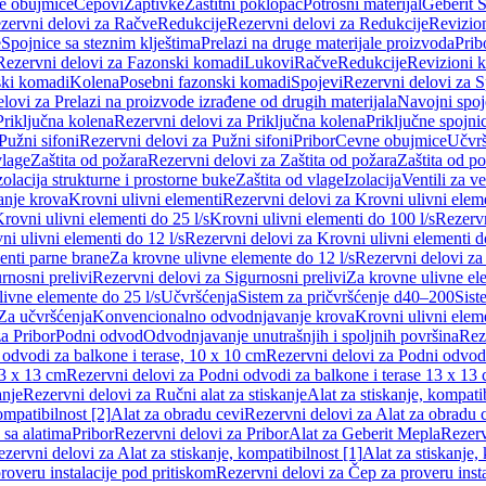
e obujmice
Čepovi
Zaptivke
Zaštitni poklopac
Potrošni materijal
Geberit S
zervni delovi za Račve
Redukcije
Rezervni delovi za Redukcije
Revizio
e
Spojnice sa steznim klještima
Prelazi na druge materijale proizvoda
Prib
Rezervni delovi za Fazonski komadi
Lukovi
Račve
Redukcije
Revizioni 
ski komadi
Kolena
Posebni fazonski komadi
Spojevi
Rezervni delovi za S
lovi za Prelazi na proizvode izrađene od drugih materijala
Navojni spoj
Priključna kolena
Rezervni delovi za Priključna kolena
Priključne spojni
Pužni sifoni
Rezervni delovi za Pužni sifoni
Pribor
Cevne obujmice
Učvrš
vlage
Zaštita od požara
Rezervni delovi za Zaštita od požara
Zaštita od p
zolacija strukturne i prostorne buke
Zaštita od vlage
Izolacija
Ventili za v
anje krova
Krovni ulivni elementi
Rezervni delovi za Krovni ulivni elem
rovni ulivni elementi do 25 l/s
Krovni ulivni elementi do 100 l/s
Rezervn
ni ulivni elementi do 12 l/s
Rezervni delovi za Krovni ulivni elementi do
enti parne brane
Za krovne ulivne elemente do 12 l/s
Rezervni delovi za
rnosni prelivi
Rezervni delovi za Sigurnosni prelivi
Za krovne ulivne el
ivne elemente do 25 l/s
Učvršćenja
Sistem za pričvršćenje d40–200
Sist
Za učvršćenja
Konvencionalno odvodnjavanje krova
Krovni ulivni elem
a Pribor
Podni odvod
Odvodnjavanje unutrašnjih i spoljnih površina
Rez
odvodi za balkone i terase, 10 x 10 cm
Rezervni delovi za Podni odvodi
13 x 13 cm
Rezervni delovi za Podni odvodi za balkone i terase 13 x 13
anje
Rezervni delovi za Ručni alat za stiskanje
Alat za stiskanje, kompatib
ompatibilnost [2]
Alat za obradu cevi
Rezervni delovi za Alat za obradu 
 sa alatima
Pribor
Rezervni delovi za Pribor
Alat za Geberit Mepla
Rezerv
zervni delovi za Alat za stiskanje, kompatibilnost [1]
Alat za stiskanje,
roveru instalacije pod pritiskom
Rezervni delovi za Čep za proveru insta