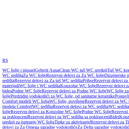
RS
WC šolje i pisoari
Geberit AquaClean WC tuš WC uređaji
Tuš WC kom
WC sedišta
Za WC šolje
Rezervni delovi za Za WC šolje
Dizajnerske 
sedišta
Rezervni delovi za Za tuš WC sedišta
Pribor
Rezervni delovi za
materijali
WC šolje i WC sedišta
Konzolne WC šolje
Rezervni delovi 
bidea
Podne WC šolje
Rezervni delovi za Podne WC šolje
WC šolje za
šolje
Predzidni vodokotlići za WC šolje, od sanitarne keramike
Postavlj
Comfort modeli WC šolja
WC šolje, povišene
Rezervni delovi za WC š
modela Comfort
WC sedišta
Rezervni delovi za WC sedišta
WC sedišta
šolje
Rezervni delovi za Konzolne WC šolje
Podne WC šolje
Rezervni
sa poklopcem
Rezervni delovi za WC sedišta sa poklopcem
Bidei
Konzo
uređaji za ispiranje WC šolja
Tipke za aktiviranje
Rezervni delovi za Ti
delovi za Za Omega ugradne vodokotliće
Za Delta ugradne vodokotli