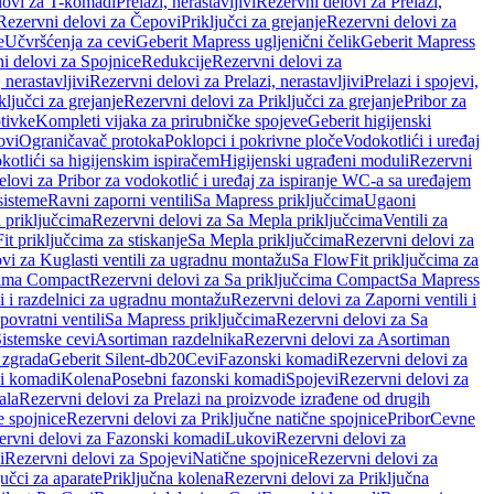
lovi za T-komadi
Prelazi, nerastavljivi
Rezervni delovi za Prelazi,
Rezervni delovi za Čepovi
Priključci za grejanje
Rezervni delovi za
e
Učvršćenja za cevi
Geberit Mapress ugljenični čelik
Geberit Mapress
i delovi za Spojnice
Redukcije
Rezervni delovi za
, nerastavljivi
Rezervni delovi za Prelazi, nerastavljivi
Prelazi i spojevi,
ključci za grejanje
Rezervni delovi za Priključci za grejanje
Pribor za
tivke
Kompleti vijaka za prirubničke spojeve
Geberit higijenski
ovi
Ograničavač protoka
Poklopci i pokrivne ploče
Vodokotlići i uređaj
otlići sa higijenskim ispiračem
Higijenski ugrađeni moduli
Rezervni
elovi za Pribor za vodokotlić i uređaj za ispiranje WC-a sa uređajem
sisteme
Ravni zaporni ventili
Sa Mapress priključcima
Ugaoni
 priključcima
Rezervni delovi za Sa Mepla priključcima
Ventili za
t priključcima za stiskanje
Sa Mepla priključcima
Rezervni delovi za
vi za Kuglasti ventili za ugradnu montažu
Sa FlowFit priključcima za
cima Compact
Rezervni delovi za Sa priključcima Compact
Sa Mapress
i i razdelnici za ugradnu montažu
Rezervni delovi za Zaporni ventili i
ovratni ventili
Sa Mapress priključcima
Rezervni delovi za Sa
Sistemske cevi
Asortiman razdelnika
Rezervni delovi za Asortiman
 zgrada
Geberit Silent-db20
Cevi
Fazonski komadi
Rezervni delovi za
i komadi
Kolena
Posebni fazonski komadi
Spojevi
Rezervni delovi za
ala
Rezervni delovi za Prelazi na proizvode izrađene od drugih
e spojnice
Rezervni delovi za Priključne natične spojnice
Pribor
Cevne
ervni delovi za Fazonski komadi
Lukovi
Rezervni delovi za
i
Rezervni delovi za Spojevi
Natične spojnice
Rezervni delovi za
učci za aparate
Priključna kolena
Rezervni delovi za Priključna