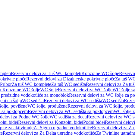
pleti
Rezervni delovi za Tuš WC kompleti
Konzolne WC šolje
Rezervn
pokrivne ploče
Rezervni delovi za Dizajnerske pokrivne ploče
Za tuš WC
 Pribor
Za tuš WC komplete
Za tuš WC sedišta
Rezervni delovi za Za tu
za Konzolne WC šolje
WC šolje
Rezervni delovi za WC šolje
WC šolje sa
 predzidne vodokotliće za monoblok
Rezervni delovi za WC šolje za p
eni na šolju
WC sedišta
Rezervni delovi za WC sedišta
WC sedišta
Rezer
olje, povišene
WC šolje, produžene
Rezervni delovi za WC šolje, prod
 sa poklopcem
Rezervni delovi za WC sedišta sa poklopcem
WC šolje z
 delovi za Podne WC šolje
WC sedišta za decu
Rezervni delovi za WC se
lni bidei
Rezervni delovi za Konzolni bidei
Podni bidei
Rezervni delovi
pke za aktiviranje
Za Sigma ugradne vodokotliće
Rezervni delovi za Za
će
Rezervni delovi za Za Delta ugradne vodokotliće
Za Twinline ugradne