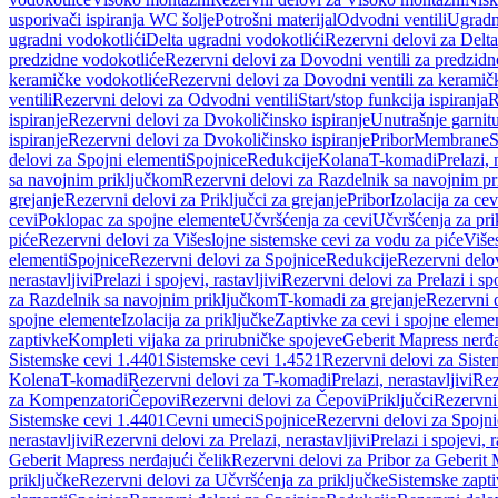
usporivači ispiranja WC šolje
Potrošni materijal
Odvodni ventili
Ugradn
ugradni vodokotlići
Delta ugradni vodokotlići
Rezervni delovi za Delta
predzidne vodokotliće
Rezervni delovi za Dovodni ventili za predzidn
keramičke vodokotliće
Rezervni delovi za Dovodni ventili za keramič
ventili
Rezervni delovi za Odvodni ventili
Start/stop funkcija ispiranja
R
ispiranje
Rezervni delovi za Dvokoličinsko ispiranje
Unutrašnje garnit
ispiranje
Rezervni delovi za Dvokoličinsko ispiranje
Pribor
Membrane
S
delovi za Spojni elementi
Spojnice
Redukcije
Kolana
T-komadi
Prelazi, 
sa navojnim priključkom
Rezervni delovi za Razdelnik sa navojnim p
grejanje
Rezervni delovi za Priključci za grejanje
Pribor
Izolacija za ce
cevi
Poklopac za spojne elemente
Učvršćenja za cevi
Učvršćenja za pri
piće
Rezervni delovi za Višeslojne sistemske cevi za vodu za piće
Više
elementi
Spojnice
Rezervni delovi za Spojnice
Redukcije
Rezervni delo
nerastavljivi
Prelazi i spojevi, rastavljivi
Rezervni delovi za Prelazi i spo
za Razdelnik sa navojnim priključkom
T-komadi za grejanje
Rezervni 
spojne elemente
Izolacija za priključke
Zaptivke za cevi i spojne eleme
zaptivke
Kompleti vijaka za prirubničke spojeve
Geberit Mapress nerđa
Sistemske cevi 1.4401
Sistemske cevi 1.4521
Rezervni delovi za Siste
Kolena
T-komadi
Rezervni delovi za T-komadi
Prelazi, nerastavljivi
Rez
za Kompenzatori
Čepovi
Rezervni delovi za Čepovi
Priključci
Rezervni 
Sistemske cevi 1.4401
Cevni umeci
Spojnice
Rezervni delovi za Spojni
nerastavljivi
Rezervni delovi za Prelazi, nerastavljivi
Prelazi i spojevi, r
Geberit Mapress nerđajući čelik
Rezervni delovi za Pribor za Geberit 
priključke
Rezervni delovi za Učvršćenja za priključke
Sistemske zapt