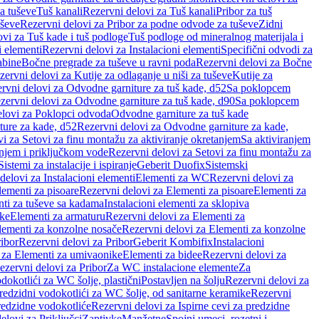
a tuševe
Tuš kanali
Rezervni delovi za Tuš kanali
Pribor za tuš
uševe
Rezervni delovi za Pribor za podne odvode za tuševe
Zidni
vi za Tuš kade i tuš podloge
Tuš podloge od mineralnog materijala i
i elementi
Rezervni delovi za Instalacioni elementi
Specifični odvodi za
abine
Bočne pregrade za tuševe u ravni poda
Rezervni delovi za Bočne
zervni delovi za Kutije za odlaganje u niši za tuševe
Kutije za
rvni delovi za Odvodne garniture za tuš kade, d52
Sa poklopcem
zervni delovi za Odvodne garniture za tuš kade, d90
Sa poklopcem
elovi za Poklopci odvoda
Odvodne garniture za tuš kade
ure za kade, d52
Rezervni delovi za Odvodne garniture za kade,
i za Setovi za finu montažu za aktiviranje okretanjem
Sa aktiviranjem
anjem i priključkom vode
Rezervni delovi za Setovi za finu montažu za
Sistemi za instalacije i ispiranje
Geberit Duofix
Sistemski
delovi za Instalacioni elementi
Elementi za WC
Rezervni delovi za
lementi za pisoare
Rezervni delovi za Elementi za pisoare
Elementi za
nti za tuševe sa kadama
Instalacioni elementi za sklopiva
ike
Elementi za armaturu
Rezervni delovi za Elementi za
lementi za konzolne nosače
Rezervni delovi za Elementi za konzolne
ibor
Rezervni delovi za Pribor
Geberit Kombifix
Instalacioni
 za Elementi za umivaonike
Elementi za bidee
Rezervni delovi za
ezervni delovi za Pribor
Za WC instalacione elemente
Za
dokotlići za WC šolje, plastični
Postavljen na šolju
Rezervni delovi za
redzidni vodokotlići za WC šolje, od sanitarne keramike
Rezervni
predzidne vodokotliće
Rezervni delovi za Ispirne cevi za predzidne
elovi za Priključci
Zaptivke
Manžetne
Spojni umeci, rozetni i