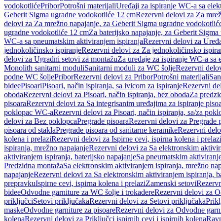
vodokotliće
Pribor
Potrošni materijali
Uređaji za ispiranje WC-a sa elek
Geberit Sigma ugradne vodokotliće 12 cm
Rezervni delovi za Za mre
delovi za Za mrežno napajanje, za Geberit Sigma ugradne vodokotlić
ugradne vodokotliće 12 cm
Za baterijsko napajanje, za Geberit Sigm
WC-a sa pneumatskim aktiviranjem ispiranja
Rezervni delovi za Uređa
jednokoličinsko ispiranje
Rezervni delovi za Za jednokoličinsko ispira
delovi za Ugradni setovi za montažu
Za uređaje za ispiranje WC-a sa e
Monolith sanitarni moduli
Sanitarni moduli za WC šolje
Rezervni delov
podne WC šolje
Pribor
Rezervni delovi za Pribor
Potrošni materijali
San
bidee
Pisoari
Pisoari, način ispiranja, sa ivicom za ispiranje
Rezervni del
oboda
Rezervni delovi za Pisoari, način ispiranja, bez oboda
Za predzid
pisoara
Rezervni delovi za Sa integrisanim uređajima za ispiranje piso
poklopac WC-a
Rezervni delovi za Pisoari, način ispiranja, sa/za po
delovi za Bez poklopca
Pregrade pisoara
Rezervni delovi za Pregrade 
pisoara od stakla
Pregrade pisoara od sanitarne keramike
Rezervni delo
kolena i prelazi
Rezervni delovi za Ispirne cevi, ispirna kolena i prelaz
ispiranja, mrežno napajanje
Rezervni delovi za Sa elektronskim aktivi
aktiviranjem ispiranja, baterijsko napajanje
Sa pneumatskim aktiviranje
Predzidna montaža
Sa elektronskim aktiviranjem ispiranja, mrežno na
napajanje
Rezervni delovi za Sa elektronskim aktiviranjem ispiranja, b
prepravku
Ispirne cevi, ispirna kolena i prelazi
Zamenski setovi
Rezervn
bidee
Odvodne garniture za WC šolje i trokadere
Rezervni delovi za O
priključci
Setovi priključaka
Rezervni delovi za Setovi priključaka
Prikl
maske
Odvodne garniture za pisoare
Rezervni delovi za Odvodne garni
kolena
Rezervni delovi za Priključci ispirnih cevi i ispirnih kolena
Ravn