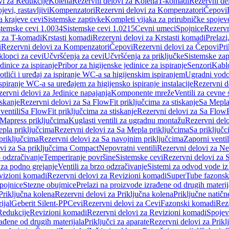
vi za Redukcije
Kolena
Rezervni delovi za Kolena
T-komadi
Rezervni de
jevi, rastavljivi
Kompenzatori
Rezervni delovi za Kompenzatori
Čepovi
a krajeve cevi
Sistemske zaptivke
Kompleti vijaka za prirubničke spojev
stemske cevi 1.0034
Sistemske cevi 1.0215
Cevni umeci
Spojnice
Rezervn
i za T-komadi
Krstasti komadi
Rezervni delovi za Krstasti komadi
Prelazi
i
Rezervni delovi za Kompenzatori
Čepovi
Rezervni delovi za Čepovi
Pri
klopci za cevi
Učvršćenja za cevi
Učvršćenja za priključke
Sistemske zap
dinice za ispiranje
Pribor za higijenske jedinice za ispiranje
Senzori
Kabl
tlići i uređaj za ispiranje WC-a sa higijenskim ispiranjem
Ugradni vodok
ispiranje WC-a sa uređajem za higijensko ispiranje instalacije
Rezervni d
ervni delovi za Jedinice napajanja
Komponente mreže
Ventili za cevne 
iskanje
Rezervni delovi za Sa FlowFit priključcima za stiskanje
Sa Mepla
ventili
Sa FlowFit priključcima za stiskanje
Rezervni delovi za Sa FlowFi
 Mapress priključcima
Kuglasti ventili za ugradnu montažu
Rezervni delo
pla priključcima
Rezervni delovi za Sa Mepla priključcima
Sa priključ
priključcima
Rezervni delovi za Sa navojnim priključcima
Zaporni ventil
vi za Sa priključcima Compact
Nepovratni ventili
Rezervni delovi za Nep
o odzračivanje
Temperiranje površine
Sistemske cevi
Rezervni delovi za 
 za podno grejanje
Ventili za brzo odzračivanje
Sistemi za odvod vode iz
vizioni komadi
Rezervni delovi za Revizioni komadi
SuperTube fazonsk
pojnice
Stezne obujmice
Prelazi na proizvode izrađene od drugih materij
Priključna kolena
Rezervni delovi za Priključna kolena
Priključne natičn
ijal
Geberit Silent-PP
Cevi
Rezervni delovi za Cevi
Fazonski komadi
Rez
Redukcije
Revizioni komadi
Rezervni delovi za Revizioni komadi
Spojev
rađene od drugih materijala
Priključci za aparate
Rezervni delovi za Priklj