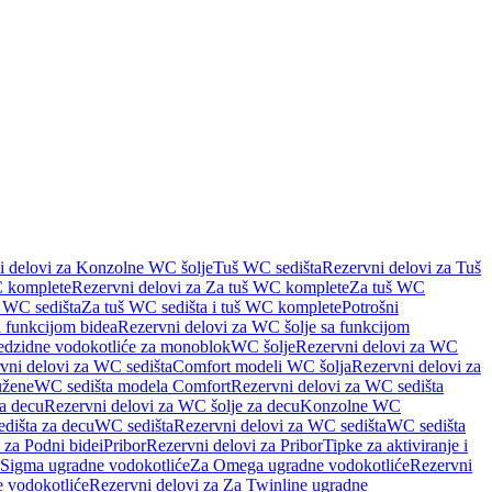
i delovi za Konzolne WC šolje
Tuš WC sedišta
Rezervni delovi za Tuš
 komplete
Rezervni delovi za Za tuš WC komplete
Za tuš WC
š WC sedišta
Za tuš WC sedišta i tuš WC komplete
Potrošni
 funkcijom bidea
Rezervni delovi za WC šolje sa funkcijom
redzidne vodokotliće za monoblok
WC šolje
Rezervni delovi za WC
vni delovi za WC sedišta
Comfort modeli WC šolja
Rezervni delovi za
užene
WC sedišta modela Comfort
Rezervni delovi za WC sedišta
a decu
Rezervni delovi za WC šolje za decu
Konzolne WC
dišta za decu
WC sedišta
Rezervni delovi za WC sedišta
WC sedišta
 za Podni bidei
Pribor
Rezervni delovi za Pribor
Tipke za aktiviranje i
 Sigma ugradne vodokotliće
Za Omega ugradne vodokotliće
Rezervni
 vodokotliće
Rezervni delovi za Za Twinline ugradne