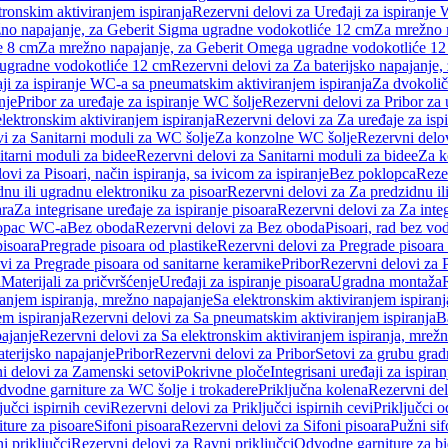
tronskim aktiviranjem ispiranja
Rezervni delovi za Uređaji za ispiranje 
žno napajanje, za Geberit Sigma ugradne vodokotliće 12 cm
Za mrežno n
e 8 cm
Za mrežno napajanje, za Geberit Omega ugradne vodokotliće 1
a ugradne vodokotliće 12 cm
Rezervni delovi za Za baterijsko napajanje
ji za ispiranje WC-a sa pneumatskim aktiviranjem ispiranja
Za dvokolič
nje
Pribor za uređaje za ispiranje WC šolje
Rezervni delovi za Pribor za 
lektronskim aktiviranjem ispiranja
Rezervni delovi za Za uređaje za isp
i za Sanitarni moduli za WC šolje
Za konzolne WC šolje
Rezervni delo
itarni moduli za bidee
Rezervni delovi za Sanitarni moduli za bidee
Za k
ovi za Pisoari, način ispiranja, sa ivicom za ispiranje
Bez poklopca
Reze
nu ili ugradnu elektroniku za pisoar
Rezervni delovi za Za predzidnu il
ara
Za integrisane uređaje za ispiranje pisoara
Rezervni delovi za Za integ
klopac WC-a
Bez oboda
Rezervni delovi za Bez oboda
Pisoari, rad bez vo
pisoara
Pregrade pisoara od plastike
Rezervni delovi za Pregrade pisoara 
vi za Pregrade pisoara od sanitarne keramike
Pribor
Rezervni delovi za 
i
Materijali za pričvršćenje
Uređaji za ispiranje pisoara
Ugradna montaža
ranjem ispiranja, mrežno napajanje
Sa elektronskim aktiviranjem ispiranj
m ispiranja
Rezervni delovi za Sa pneumatskim aktiviranjem ispiranja
B
pajanje
Rezervni delovi za Sa elektronskim aktiviranjem ispiranja, mrež
aterijsko napajanje
Pribor
Rezervni delovi za Pribor
Setovi za grubu grad
i delovi za Zamenski setovi
Pokrivne ploče
Integrisani uređaji za ispiran
dvodne garniture za WC šolje i trokadere
Priključna kolena
Rezervni del
jučci ispirnih cevi
Rezervni delovi za Priključci ispirnih cevi
Priključci 
ture za pisoare
Sifoni pisoara
Rezervni delovi za Sifoni pisoara
Pužni sif
i priključci
Rezervni delovi za Ravni priključci
Odvodne garniture za b