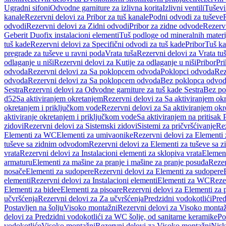
Ugradni sifoni
Odvodne garniture za izlivna korita
Izlivni ventili
Tuševi
kanale
Rezervni delovi za Pribor za tuš kanale
Podni odvodi za tuševe
odvodi
Rezervni delovi za Zidni odvodi
Pribor za zidne odvode
Rezervn
Geberit Duofix instalacioni elementi
Tuš podloge od mineralnih materi
tuš kade
Rezervni delovi za Specifični odvodi za tuš kade
Pribor
Tuš ka
pregrade za tuševe u ravni poda
Vrata tuša
Rezervni delovi za Vrata tu
odlaganje u niši
Rezervni delovi za Kutije za odlaganje u niši
Pribor
Pri
odvoda
Rezervni delovi za Sa poklopcem odvoda
Poklopci odvoda
Rez
odvoda
Rezervni delovi za Sa poklopcem odvoda
Bez poklopca odvo
Sestra
Rezervni delovi za Odvodne garniture za tuš kade Sestra
Bez po
d52
Sa aktiviranjem okretanjem
Rezervni delovi za Sa aktiviranjem ok
okretanjem i priključkom vode
Rezervni delovi za Sa aktiviranjem ok
aktiviranje okretanjem i priključkom vode
Sa aktiviranjem na pritisak
zidovi
Rezervni delovi za Sistemski zidovi
Sistemi za pričvršćivanje
Rez
Elementi za WC
Elementi za umivaonike
Rezervni delovi za Elementi
tuševe sa zidnim odvodom
Rezervni delovi za Elementi za tuševe sa
vrata
Rezervni delovi za Instalacioni elementi za sklopiva vrata
Element
armaturu
Elementi za mašine za pranje i mašine za pranje posuđa
Rezer
nosače
Elementi za sudopere
Rezervni delovi za Elementi za sudopere
elementi
Rezervni delovi za Instalacioni elementi
Elementi za WC
Reze
Elementi za bidee
Elementi za pisoare
Rezervni delovi za Elementi za 
učvršćenja
Rezervni delovi za Za učvršćenja
Predzidni vodokotlići
Pred
Postavljen na šolju
Visoko montažni
Rezervni delovi za Visoko monta
delovi za Predzidni vodokotlići za WC šolje, od sanitarne keramike
Po
vodokotliće
Visoko montažni
Rezervni delovi za Visoko montažni
Nisk