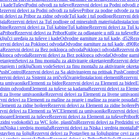
 i kade
Tuševi
Podni odvodi za tuševe
Rezervni delovi za Podni odvodi z
Rezervni delovi za Podni odvodi za tuševe
Pribor za podne odvode za t
i delovi za Pribor za zidne odvode
Tuš kade i tuš podloge
Rezervni delo
jala
Rezervni delovi za Tuš podloge od mineralnih materijala
Instalacion
bine
Rezervni delovi za Tuš kabine
Tuš kabine
Rezervni delovi za Tuš k
ša
Pribor
Rezervni delovi za Pribor
Kutije za odlaganje u niši za tuševe
Re
ključci uređaja za tuševe i kade
Odvodne garniture za tuš kade, d52
Reze
ervni delovi za Poklopci odvoda
Odvodne garniture za tuš kade, d90
Re
da
Rezervni delovi za Bez poklopca odvoda
Poklopci odvoda
Rezervni d
klopca odvoda
Rezervni delovi za Bez poklopca odvoda
Odvodne garnit
retanjem
Setovi za finu montažu za aktiviranje okretanjem
Rezervni delov
retanjem i priključkom vode
Setovi za finu montažu za aktiviranje okret
 PushControl
Rezervni delovi za Sa aktiviranjem na pritisak PushControl
ervni delovi za Sistemi za pričvršćivanje
Instalacioni elementi
Rezervni 
 za umivaonike
Elementi za bidee
Rezervni delovi za Elementi za bidee
E
 zidnim odvodom
Elementi za tuševe sa kadama
Rezervni delovi za Eleme
i za livene umivaonike
Rezervni delovi za Elementi za livene umivaon
vni delovi za Elementi za mašine za pranje i mašine za pranje posuđa
E
Elementi za zidne bojlere
Rezervni delovi za Elementi za zidne bojlere
Pr
rvni delovi za Elementi za WC
Elementi za umivaonike
Rezervni delovi
pisoare
Elementi za tuševe
Rezervni delovi za Elementi za tuševe
Pribor
R
zidni vodokotlići za WC šolje, plastični
Rezervni delovi za Predzidni vo
žni
Niska i srednja montaža
Rezervni delovi za Niska i srednja montaža
P
stavljen na šolju
Rezervni delovi za Postavljen na šolju
Ispirne cevi za 
a i srednja montaža
Pribor
Rezervni delovi za Pribor
Priključci
Rezervni d