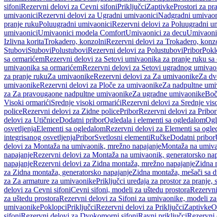
sifoni
Rezervni delovi za Cevni sifoni
Priključci
Zaptivke
Prostori za pr
umivaonici
Rezervni delovi za Ugradni umivaonici
Nadgradni umivaon
pranje ruku
Poluugradni umivaonici
Rezervni delovi za Poluugradni u
umivaonici
Umivaonici modela Comfort
Umivaonici za decu
Umivaoni
Izlivna korita
Trokadero, konzolni
Rezervni delovi za Trokadero, konz
Stubovi
Stubovi
Polustubovi
Rezervni delovi za Polustubovi
Pribor
Pokl
sa ormarićem
Rezervni delovi za Setovi umivaonika za pranje ruku s
umivaonika sa ormarićem
Rezervni delovi za Setovi ugradnog umivao
za pranje ruku
Za umivaonike
Rezervni delovi za Za umivaonike
Za dv
umivaonike
Rezervni delovi za Ploče za umivaonike
Za nadpultne umi
za Za pravougaone nadpultne umivaonike
Za ugradne umivaonike
Boč
Visoki ormarići
Srednje visoki ormarići
Rezervni delovi za Srednje vis
police
Rezervni delovi za Zidne police
Pribor
Rezervni delovi za Pribor
delovi za Utičnice
Dodatni pribor
Ogledala i elementi sa ogledalom
Ogl
osvetljenja
Elementi sa ogledalom
Rezervni delovi za Elementi sa ogl
integrisanog osvetljenja
Pribor
Svetlosni elementi
Ručke
Dodatni pribor
delovi za Montaža na umivaonik, mrežno napajanje
Montaža na umivao
napajanje
Rezervni delovi za Montaža na umivaonik, generatorsko nap
napajanje
Rezervni delovi za Zidna montaža, mrežno napajanje
Zidna 
za Zidna montaža, generatorsko napajanje
Zidna montaža, mešači sa d
za Za armature za umivaonike
Priključci uređaja za prostor za pranje, 
delovi za Cevni sifoni
Cevni sifoni, modeli za uštedu prostora
Rezervni
za uštedu prostora
Rezervni delovi za Sifoni za umivaonike, modeli za
umivaonike
Poklopci
Priključci
Rezervni delovi za Priključci
Zaptivke
O
sifoni
Rezervni delovi za Dvokomorni sifoni
Ravni priključci
Rezervni 