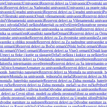
anje
Umivaonici
Umivaonici
Rezervni delovi za Umivaonici
Dvostruki um
ici
Rezervni delovi za Nadgradni umivaonici
Umivaonici za pranje ruk
mivaonici
Ugradni umivaonici
Rezervni delovi za Ugradni umivaonici
Po
ci
Višestruki umivaonici
Ostali višenamenski umivaonici
Rezervni delovi
olni
Višenamenski umivaonici
Rezervni delovi za Višenamenski umivaon
opci odvoda
Držači peškira
Materijali za pričvršćenje
Dekorativne pregr
a ormarićem
Setovi ugradnog umivaonika sa ormarićem
Rezervni delovi 
nika sa ormarićem
Kupatilski nameštaj
Ormarići
Rezervni delovi za Orma
ostruke umivaonike
Rezervni delovi za Za dvostruke umivaonike
Za ug
vaonike u obliku posude
Rezervni delovi za Za nadpultne umivaonike u
ni ormarići
Rezervni delovi za Bočni ormarići
Niski bočni ormarići
Rezer
oki ormarići
Viseći ormarići
Rezervni delovi za Viseći ormarići
Ostali kup
Umeci za fioke i kutije za slaganje
Držači peškira i kukice za peškire
Sve
edala
Rezervni delovi za Ogledala
Sa integrisanim osvetljenjem
Rezervni
edalom
Sa integrisanim osvetljenjem
Rezervni delovi za Sa integrisanim o
Utičnice
Armature
Armature za umivaonike
Rezervni delovi za Armature
nik, baterijsko napajanje
Rezervni delovi za Montaža na umivaonik, ba
ajanje
Montaža na umivaonik, jednoručni mešači
Rezervni delovi za Mo
montaža, baterijsko napajanje
Rezervni delovi za Zidna montaža, baterij
ve ručke
Rezervni delovi za Zidna montaža, mešači sa dve ručke
Pribor
sudopere, uređaje i izlivna korita
Odvodne armature za umivaonike
Reze
 delovi za Cevni sifoni, modeli za uštedu prostora
Sifoni za umivaonike
 uštedu prostora
Ugradni sifoni
Rezervni delovi za Ugradni sifoni
Priklj
dvodne garniture za sudopere
Rezervni delovi za Odvodne garniture za
delovi za Ravni priključci
Odvodne garniture za uređaje
Rezervni delovi