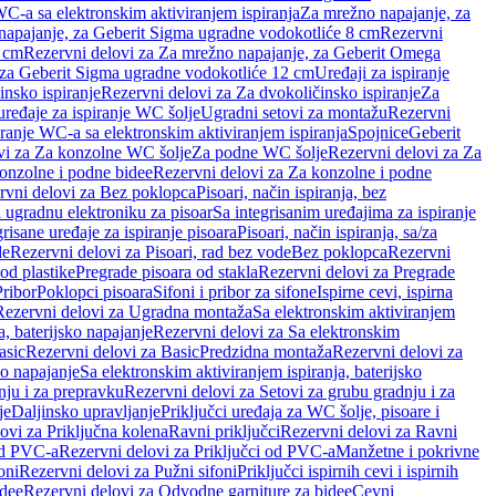
WC-a sa elektronskim aktiviranjem ispiranja
Za mrežno napajanje, za
apajanje, za Geberit Sigma ugradne vodokotliće 8 cm
Rezervni
2 cm
Rezervni delovi za Za mrežno napajanje, za Geberit Omega
, za Geberit Sigma ugradne vodokotliće 12 cm
Uređaji za ispiranje
insko ispiranje
Rezervni delovi za Za dvokoličinsko ispiranje
Za
uređaje za ispiranje WC šolje
Ugradni setovi za montažu
Rezervni
iranje WC-a sa elektronskim aktiviranjem ispiranja
Spojnice
Geberit
vi za Za konzolne WC šolje
Za podne WC šolje
Rezervni delovi za Za
onzolne i podne bidee
Rezervni delovi za Za konzolne i podne
rvni delovi za Bez poklopca
Pisoari, način ispiranja, bez
i ugradnu elektroniku za pisoar
Sa integrisanim uređajima za ispiranje
risane uređaje za ispiranje pisoara
Pisoari, način ispiranja, sa/za
de
Rezervni delovi za Pisoari, rad bez vode
Bez poklopca
Rezervni
od plastike
Pregrade pisoara od stakla
Rezervni delovi za Pregrade
Pribor
Poklopci pisoara
Sifoni i pribor za sifone
Ispirne cevi, ispirna
Rezervni delovi za Ugradna montaža
Sa elektronskim aktiviranjem
a, baterijsko napajanje
Rezervni delovi za Sa elektronskim
asic
Rezervni delovi za Basic
Predzidna montaža
Rezervni delovi za
no napajanje
Sa elektronskim aktiviranjem ispiranja, baterijsko
nju i za prepravku
Rezervni delovi za Setovi za grubu gradnju i za
je
Daljinsko upravljanje
Priključci uređaja za WC šolje, pisoare i
ovi za Priključna kolena
Ravni priključci
Rezervni delovi za Ravni
od PVC-a
Rezervni delovi za Priključci od PVC-a
Manžetne i pokrivne
oni
Rezervni delovi za Pužni sifoni
Priključci ispirnih cevi i ispirnih
idee
Rezervni delovi za Odvodne garniture za bidee
Cevni