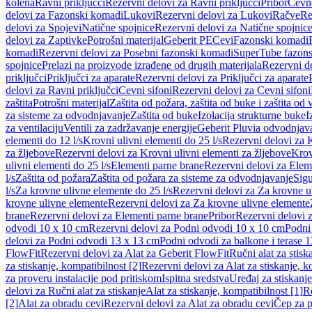
kolena
Ravni priključci
Rezervni delovi za Ravni priključci
Pribor
Cevn
delovi za Fazonski komadi
Lukovi
Rezervni delovi za Lukovi
Račve
Re
delovi za Spojevi
Natične spojnice
Rezervni delovi za Natične spojnic
delovi za Zaptivke
Potrošni materijal
Geberit PE
Cevi
Fazonski komadi
komadi
Rezervni delovi za Posebni fazonski komadi
SuperTube fazon
spojnice
Prelazi na proizvode izrađene od drugih materijala
Rezervni de
priključci
Priključci za aparate
Rezervni delovi za Priključci za aparate
delovi za Ravni priključci
Cevni sifoni
Rezervni delovi za Cevni sifoni
zaštita
Potrošni materijal
Zaštita od požara, zaštita od buke i zaštita od 
za sisteme za odvodnjavanje
Zaštita od buke
Izolacija strukturne buke
I
za ventilaciju
Ventili za zadržavanje energije
Geberit Pluvia odvodnjav
elementi do 12 l/s
Krovni ulivni elementi do 25 l/s
Rezervni delovi za K
za žljebove
Rezervni delovi za Krovni ulivni elementi za žljebove
Krov
ulivni elementi do 25 l/s
Elementi parne brane
Rezervni delovi za Elem
l/s
Zaštita od požara
Zaštita od požara za sisteme za odvodnjavanje
Sigu
l/s
Za krovne ulivne elemente do 25 l/s
Rezervni delovi za Za krovne ul
krovne ulivne elemente
Rezervni delovi za Za krovne ulivne elemente
brane
Rezervni delovi za Elementi parne brane
Pribor
Rezervni delovi z
odvodi 10 x 10 cm
Rezervni delovi za Podni odvodi 10 x 10 cm
Podni 
delovi za Podni odvodi 13 x 13 cm
Podni odvodi za balkone i terase 
FlowFit
Rezervni delovi za Alat za Geberit FlowFit
Ručni alat za stisk
za stiskanje, kompatibilnost [2]
Rezervni delovi za Alat za stiskanje, k
za proveru instalacije pod pritiskom
Ispitna sredstva
Uređaj za stiskanje
delovi za Ručni alat za stiskanje
Alat za stiskanje, kompatibilnost [1]
Re
[2]
Alat za obradu cevi
Rezervni delovi za Alat za obradu cevi
Čep za p