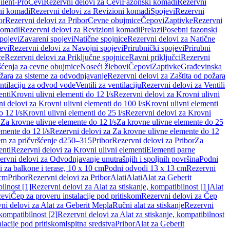
ilent-Pro
Cevi
Rezervni delovi za Cevi
Fazonski komadi
Rezervni
ni komadi
Rezervni delovi za Revizioni komadi
Spojevi
Rezervni
or
Rezervni delovi za Pribor
Cevne obujmice
Čepovi
Zaptivke
Rezervni
komadi
Rezervni delovi za Revizioni komadi
Prelazi
Posebni fazonski
pojevi
Zavareni spojevi
Natične spojnice
Rezervni delovi za Natične
evi
Rezervni delovi za Navojni spojevi
Prirubnički spojevi
Prirubni
ce
Rezervni delovi za Priključne spojnice
Ravni priključci
Rezervni
ćenja za cevne obujmice
Noseći žlebovi
Čepovi
Zaptivke
Građevinska
ožara za sisteme za odvodnjavanje
Rezervni delovi za Zaštita od požara
entilaciju za odvod vode
Ventili za ventilaciju
Rezervni delovi za Ventili
enti
Krovni ulivni elementi do 12 l/s
Rezervni delovi za Krovni ulivni
i delovi za Krovni ulivni elementi do 100 l/s
Krovni ulivni elementi
 12 l/s
Krovni ulivni elementi do 25 l/s
Rezervni delovi za Krovni
 Za krovne ulivne elemente do 12 l/s
Za krovne ulivne elemente do 25
emente do 12 l/s
Rezervni delovi za Za krovne ulivne elemente do 12
em za pričvršćenje d250–315
Pribor
Rezervni delovi za Pribor
Za
enti
Rezervni delovi za Krovni ulivni elementi
Elementi parne
ervni delovi za Odvodnjavanje unutrašnjih i spoljnih površina
Podni
 za balkone i terase, 10 x 10 cm
Podni odvodi 13 x 13 cm
Rezervni
 cm
Pribor
Rezervni delovi za Pribor
Alati
Alati
Alat za Geberit
ilnost [1]
Rezervni delovi za Alat za stiskanje, kompatibilnost [1]
Alat
cevi
Čep za proveru instalacije pod pritiskom
Rezervni delovi za Čep
ni delovi za Alat za Geberit Mepla
Ručni alat za stiskanje
Rezervni
 kompatibilnost [2]
Rezervni delovi za Alat za stiskanje, kompatibilnost
lacije pod pritiskom
Ispitna sredstva
Pribor
Alat za Geberit