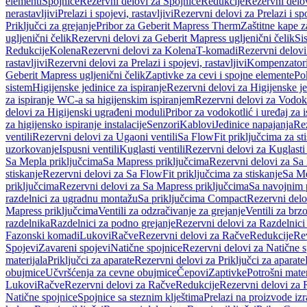
elementi
Spojnice
Rezervni delovi za Spojnice
Redukcije
Rezervni delo
nerastavljivi
Prelazi i spojevi, rastavljivi
Rezervni delovi za Prelazi i spo
Priključci za grejanje
Pribor za Geberit Mapress Therm
Zaštitne kape z
ugljenični čelik
Rezervni delovi za Geberit Mapress ugljenični čelik
Si
Redukcije
Kolena
Rezervni delovi za Kolena
T-komadi
Rezervni delov
rastavljivi
Rezervni delovi za Prelazi i spojevi, rastavljivi
Kompenzator
Geberit Mapress ugljenični čelik
Zaptivke za cevi i spojne elemente
Po
sistem
Higijenske jedinice za ispiranje
Rezervni delovi za Higijenske je
za ispiranje WC-a sa higijenskim ispiranjem
Rezervni delovi za Vodoko
delovi za Higijenski ugrađeni moduli
Pribor za vodokotlić i uređaj za 
za higijensko ispiranje instalacije
Senzori
Kablovi
Jedinice napajanja
Rez
ventili
Rezervni delovi za Ugaoni ventili
Sa FlowFit priključcima za st
uzorkovanje
Ispusni ventili
Kuglasti ventili
Rezervni delovi za Kuglasti 
Sa Mepla priključcima
Sa Mapress priključcima
Rezervni delovi za Sa
stiskanje
Rezervni delovi za Sa FlowFit priključcima za stiskanje
Sa Me
priključcima
Rezervni delovi za Sa Mapress priključcima
Sa navojnim 
razdelnici za ugradnu montažu
Sa priključcima Compact
Rezervni delo
Mapress priključcima
Ventili za odzračivanje za grejanje
Ventili za brz
razdelnika
Razdelnici za podno grejanje
Rezervni delovi za Razdelnici
Fazonski komadi
Lukovi
Račve
Rezervni delovi za Račve
Redukcije
Re
Spojevi
Zavareni spojevi
Natične spojnice
Rezervni delovi za Natične s
materijala
Priključci za aparate
Rezervni delovi za Priključci za aparate
obujmice
Učvršćenja za cevne obujmice
Čepovi
Zaptivke
Potrošni mater
Lukovi
Račve
Rezervni delovi za Račve
Redukcije
Rezervni delovi za 
Natične spojnice
Spojnice sa steznim klještima
Prelazi na proizvode iz