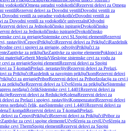
ni vodokotlići
Omega ugradni vodokotlići
Rezervni delovi za Omega
i ventili
Rezervni delovi za Dovodni ventili
Dovodni ventili za
a Dovodni ventili za ugradne vodokotliće
Dovodni ventili za
i za Dovodni ventili za vodokotliće univerzalni
Odvodni
Rezervni delovi za Jednokoličinsko ispiranje
Dvokoličinsko
ervni delovi za Jednokoličinsko ispiranje
Dvokoličinsko
temske cevi za grejanje
Sistemske cevi SL
Spojni elementi
Rezervni
vi, rastavljivi
Čepovi
Priključci
Rezervni delovi za Priključci
Razdelnik
vodne cevi i spojevi za grejanje, odvojivi
Priključci za
ente
Zaptivke za priključke
Zaptivke za spojne elemente
Poklopci za
ni materijal
Geberit Mepla
Višeslojne sistemske cevi za vodu za
 cevi za grejanje
Spojni elementi
Rezervni delovi za Spojni
lovi za T-komadi
Prelazi, nerastavljivi
Rezervni delovi za Prelazi,
ovi za Priključci
Razdelnik sa navojnim priključkom
Rezervni delovi
riključci za grejanje
Pribor
Rezervni delovi za Pribor
Izolacija za cevi i
 za priključke
Rezervni delovi za Učvršćenja za priključke
Sistemske
press nerđajući čelik
Sistemske cevi 1.4401
Rezervni delovi za
kcije
Rezervni delovi za Redukcije
Kolena
Rezervni delovi za
 delovi za Prelazi i spojevi, rastavljivi
Kompenzatori
Rezervni delovi
ress nerđajući čelik, gas
Sistemske cevi 1.4401
Rezervni delovi za
olena
T-komadi
Rezervni delovi za T-komadi
Prelazi,
 delovi za Čepovi
Priključci
Rezervni delovi za Priključci
Pribor za
e
Zaptivke za cevi i spojne elemente
Učvršćenja za cevi
Učvršćenja za
emske cevi Therm
Spojni elementi
Rezervni delovi za Spojni