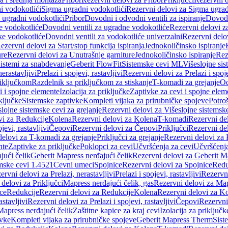
i vodokotlići
Sigma ugradni vodokotlići
Rezervni delovi za Sigma ugrad
 ugradni vodokotlići
Pribor
Dovodni i odvodni ventili za ispiranje
Dovodn
e vodokotliće
Dovodni ventili za ugradne vodokotliće
Rezervni delovi z
ke vodokotliće
Dovodni ventili za vodokotliće univerzalni
Rezervni delov
ezervni delovi za Start/stop funkcija ispiranja
Jednokoličinsko ispiranje
ure
Rezervni delovi za Unutrašnje garniture
Jednokoličinsko ispiranje
Rez
istemi za snabdevanje
Geberit FlowFit
Sistemske cevi ML
Višeslojne sis
nerastavljivi
Prelazi i spojevi, rastavljivi
Rezervni delovi za Prelazi i spoje
riključkom
Razdelnik sa priključkom za stiskanje
T-komadi za grejanje
Od
vi i spojne elemente
Izolacija za priključke
Zaptivke za cevi i spojne elem
ključke
Sistemske zaptivke
Kompleti vijaka za prirubničke spojeve
Potroš
slojne sistemske cevi za grejanje
Rezervni delovi za Višeslojne sistemske
vi za Redukcije
Kolena
Rezervni delovi za Kolena
T-komadi
Rezervni de
jevi, rastavljivi
Čepovi
Rezervni delovi za Čepovi
Priključci
Rezervni del
delovi za T-komadi za grejanje
Priključci za grejanje
Rezervni delovi za P
nte
Zaptivke za priključke
Poklopci za cevi
Učvršćenja za cevi
Učvršćenja
jući čelik
Geberit Mapress nerđajući čelik
Rezervni delovi za Geberit Ma
mske cevi 1.4521
Cevni umeci
Spojnice
Rezervni delovi za Spojnice
Redu
ervni delovi za Prelazi, nerastavljivi
Prelazi i spojevi, rastavljivi
Rezervni
delovi za Priključci
Mapress nerđajući čelik, gas
Rezervni delovi za Map
ce
Redukcije
Rezervni delovi za Redukcije
Kolena
Rezervni delovi za K
astavljivi
Rezervni delovi za Prelazi i spojevi, rastavljivi
Čepovi
Rezervni
Mapress nerđajući čelik
Zaštitne kapice za kraj cevi
Izolacija za priključk
ivke
Kompleti vijaka za prirubničke spojeve
Geberit Mapress Therm
Sist