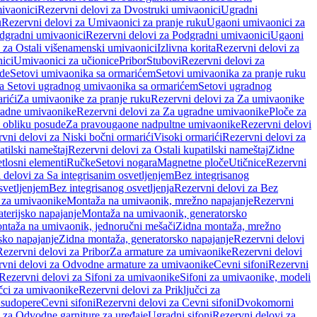
ivaonici
Rezervni delovi za Dvostruki umivaonici
Ugradni
u
Rezervni delovi za Umivaonici za pranje ruku
Ugaoni umivaonici za
dgradni umivaonici
Rezervni delovi za Podgradni umivaonici
Ugaoni
 za Ostali višenamenski umivaonici
Izlivna korita
Rezervni delovi za
ici
Umivaonici za učionice
Pribor
Stubovi
Rezervni delovi za
ade
Setovi umivaonika sa ormarićem
Setovi umivaonika za pranje ruku
za Setovi ugradnog umivaonika sa ormarićem
Setovi ugradnog
rići
Za umivaonike za pranje ruku
Rezervni delovi za Za umivaonike
radne umivaonike
Rezervni delovi za Za ugradne umivaonike
Ploče za
 obliku posude
Za pravougaone nadpultne umivaonike
Rezervni delovi
vni delovi za Niski bočni ormarići
Visoki ormarići
Rezervni delovi za
atilski nameštaj
Rezervni delovi za Ostali kupatilski nameštaj
Zidne
tlosni elementi
Ručke
Setovi nogara
Magnetne ploče
Utičnice
Rezervni
 delovi za Sa integrisanim osvetljenjem
Bez integrisanog
svetljenjem
Bez integrisanog osvetljenja
Rezervni delovi za Bez
 za umivaonike
Montaža na umivaonik, mrežno napajanje
Rezervni
terijsko napajanje
Montaža na umivaonik, generatorsko
ntaža na umivaonik, jednoručni mešači
Zidna montaža, mrežno
sko napajanje
Zidna montaža, generatorsko napajanje
Rezervni delovi
Rezervni delovi za Pribor
Za armature za umivaonike
Rezervni delovi
rvni delovi za Odvodne armature za umivaonike
Cevni sifoni
Rezervni
Rezervni delovi za Sifoni za umivaonike
Sifoni za umivaonike, modeli
učci za umivaonike
Rezervni delovi za Priključci za
 sudopere
Cevni sifoni
Rezervni delovi za Cevni sifoni
Dvokomorni
 za Odvodne garniture za uređaje
Ugradni sifoni
Rezervni delovi za