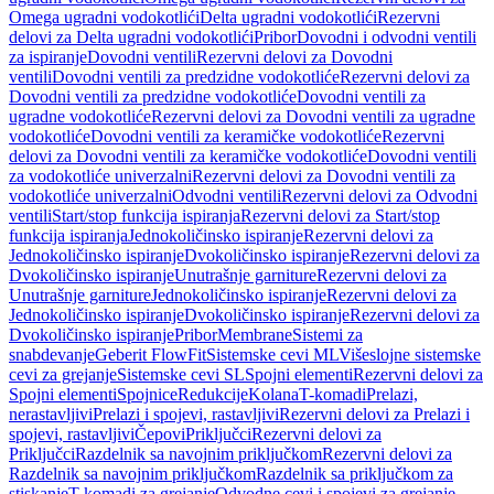
Omega ugradni vodokotlići
Delta ugradni vodokotlići
Rezervni
delovi za Delta ugradni vodokotlići
Pribor
Dovodni i odvodni ventili
za ispiranje
Dovodni ventili
Rezervni delovi za Dovodni
ventili
Dovodni ventili za predzidne vodokotliće
Rezervni delovi za
Dovodni ventili za predzidne vodokotliće
Dovodni ventili za
ugradne vodokotliće
Rezervni delovi za Dovodni ventili za ugradne
vodokotliće
Dovodni ventili za keramičke vodokotliće
Rezervni
delovi za Dovodni ventili za keramičke vodokotliće
Dovodni ventili
za vodokotliće univerzalni
Rezervni delovi za Dovodni ventili za
vodokotliće univerzalni
Odvodni ventili
Rezervni delovi za Odvodni
ventili
Start/stop funkcija ispiranja
Rezervni delovi za Start/stop
funkcija ispiranja
Jednokoličinsko ispiranje
Rezervni delovi za
Jednokoličinsko ispiranje
Dvokoličinsko ispiranje
Rezervni delovi za
Dvokoličinsko ispiranje
Unutrašnje garniture
Rezervni delovi za
Unutrašnje garniture
Jednokoličinsko ispiranje
Rezervni delovi za
Jednokoličinsko ispiranje
Dvokoličinsko ispiranje
Rezervni delovi za
Dvokoličinsko ispiranje
Pribor
Membrane
Sistemi za
snabdevanje
Geberit FlowFit
Sistemske cevi ML
Višeslojne sistemske
cevi za grejanje
Sistemske cevi SL
Spojni elementi
Rezervni delovi za
Spojni elementi
Spojnice
Redukcije
Kolana
T-komadi
Prelazi,
nerastavljivi
Prelazi i spojevi, rastavljivi
Rezervni delovi za Prelazi i
spojevi, rastavljivi
Čepovi
Priključci
Rezervni delovi za
Priključci
Razdelnik sa navojnim priključkom
Rezervni delovi za
Razdelnik sa navojnim priključkom
Razdelnik sa priključkom za
stiskanje
T-komadi za grejanje
Odvodne cevi i spojevi za grejanje,