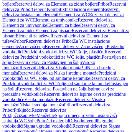
bojlere
Rezervni delovi za Elementi za zidne bojlere
Pribor
Rezervni
delovi za Pribor
Geberit Kombifix
Instalacioni elementi
Rezervni
delovi za Instalacioni elementi
Elementi za WC
Rezervni delovi za
Elementi za WC
Elementi za umivaonike
Rezervni delovi za
Elementi za umivaonike
Elementi za bidee
Rezervni delovi za
Elementi za bidee
Elementi za pisoare
Rezervni delovi za Elementi za
pisoare
Elementi za tuševe
Rezervni delovi za Elementi za
tuševe
Pribor
Rezervni delovi za Pribor
Za WC instalacione
elemente
Za učvršćenja
Rezervni delovi za Za učvršćenja
Predzidni
vodokotlići
Predzidni vodokotlići za WC šolje, plastični
Rezervni
delovi za Predzidni vodokotlići za WC šolje, plastični
Postavljen na
šolju
Rezervni delovi za Postavljen na šolju
Visoko
montažni
Rezervni delovi za Visoko montažni
Niska i srednja
montaža
Rezervni delovi za Niska i srednja montaža
Predzidni
vodokotlići za WC šolje, od sanitarne keramike
Rezervni delovi za
Predzidni vodokotlići za WC šolje, od sanitarne keramike
Postavljen
na šolju
Rezervni delovi za Postavljen na šolju
Ispirne cevi za
predzidne vodokotliće
Rezervni delovi za Ispirne cevi za predzidne
vodokotliće
Visoko montažni
Rezervni delovi za Visoko
montažni
Niska i srednja montaža
Pribor
Rezervni delovi za
Pribor
Priključci
Rezervni delovi za
Priključci
Zaptivke
Manžetne
Spojni umeci, rozetni i usporivači
ispiranja WC šolje
Potrošni materijal
Odvodni ventili
Ugradni
vodokotlići
Sigma ugradni vodokotlići
Rezervni delovi za Sigma
ugradni vodokotlići
Omega ugradni vodokotlići
Rezervni delovi za