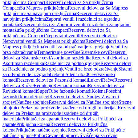
priključcima Compact
Rezervni delovi za Sa priključcima
Compact
Sa Mapress priključcima
Rezervni delovi za Sa Mapress
priključcima
Sa navojnim priključcima
Rezervni delovi za Sa
navojnim priključcima
Zaporni ventili i razdelnici za ugradnu
montažu
Rezervni delovi za Zaporni ventili i razdelnici za ugradnu
montažu
Sa priključcima Compact
Rezervni delovi za Sa
priključcima Compact
Nepovratni ventili
Rezervni delovi za
Nepovratni ventili
Sa Mapress priključcima
Rezervni delovi za Sa
Mapress priključcima
Ventili za odzračivanje za grejanje
Ventili za
brzo odzračivanje
Temperiranje površine
Sistemske cevi
Rezervni
delovi za Sistemske cevi
Asortiman razdelnika
Rezervni delovi za
Asortiman razdelnika
Razdelnici za podno grejanje
Rezervni delovi
za Razdelnici za podno grejanje
Ventili za brzo odzračivanje
Sistemi
za odvod vode iz zgrada
Geberit Silent-db20
Cevi
Fazonski
komadi
Rezervni delovi za Fazonski komadi
Lukovi
Račve
Rezervni
delovi za Račve
Redukcije
Revizioni komadi
Rezervni delovi za
Revizioni komadi
SuperTube fazonski komadi
Kolena
Posebni
fazonski komadi
Spojevi
Rezervni delovi za Spojevi
Zavareni
spojevi
Natične spojnice
Rezervni delovi za Natične spojnice
Stezne
obujmice
Prelazi na proizvode izrađene od drugih materijala
Rezervni
delovi za Prelazi na proizvode izrađene od drugih
materijala
Priključci za aparate
Rezervni delovi za Priključci za
aparate
Priključna kolena
Rezervni delovi za Priključna
kolena
Priključne natične spojnice
Rezervni delovi za Priključne
natične spojnice
Pribor
Cevne obujmice
Učvršćenja za cevne