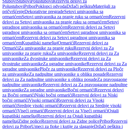
Stubovi
Stubovi
Polustubovi
Rezervni delovi za
Polustubovi
Pribor
Poklopci odvoda
Držači peškira
Materijali za
pričvršćenje
Dekorativne pregrade
Setovi umivaonika sa
ormarićem
Setovi umivaonika za pranje ruku sa ormarićem
Rezervni
delovi za Setovi umivaonika za pranje ruku sa ormarićem
Setovi
ugradnog umivaonika sa ormarićem
Rezervni delovi za Setovi
ugradnog umivaonika sa ormarićem
Setovi ugradnog umivaonika sa
ormarićem
Rezervni delovi za Setovi ugradnog umivaonika sa
ormarićem
Kupatilski nameštaj
Ormarići
Rezervni delovi za
Ormarići
Za umivaonike za pranje ruku
Rezervni delovi za Za
umivaonike za pranje ruku
Za umivaonike
Rezervni delovi za Za
umivaonike
Za dvostruke umivaonike
Rezervni delovi za Za
dvostruke umivaonike
Za ugradne umivaonike
Rezervni delovi za Za
ugradne umivaonike
Ploče za umivaonike
Rezervni delovi za Ploče
za umivaonike
Za nadpultne umivaonike u obliku posude
Rezervni
delovi za Za nadpultne umivaonike u obliku posude
Za pravougaone
nadpultne umivaonike
Rezervni delovi za Za pravougaone nadpultne
umivaonike
Za ugradne umivaonike
Bočni ormarići
Rezervni delovi
za Bočni ormarići
Niski bočni ormarići
Rezervni delovi za Niski
bočni ormarići
Visoki ormarići
Rezervni delovi za Visoki
ormarići
Srednje visoki ormarići
Rezervni delovi za Srednje visoki
ormarići
Viseći ormarići
Rezervni delovi za Viseći ormarići
Ostali
kupatilski nameštaj
Rezervni delovi za Ostali kupatilski
nameštaj
Zidne police
Rezervni delovi za Zidne police
Pribor
Rezervni
delovi za Pribor
Umeci za fioke i kutije za slaganje
Držači peškira i