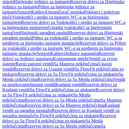
sistem
Higijenske jedinice za ispiranje
Rezervni delovi za Higijenske
jedinice za ispiranje
Pribor za higijenske jedinice za
ispiranje
Senzori
Kablovi
Ograničavač protoka
Poklopci i pokrivne
ploče
Vodokotlići i uređaj za ispiranje WC-a sa higijenskim
ispiranjem
Rezervni delovi za Vodokotlići i uređaj za ispiranje WC-a
sa higijenskim ispiranjem
Ugradni vodokotlići sa higijenskim
ispiračem
Higijenski ugrađeni moduli
Rezervni delovi za Higijenski
ugrađeni moduli
Pribor za vodokotlić i uređaj za ispiranje WC-a sa
uređajem za higijensko ispiranje instalacije
Rezervni delovi za Pribor
za vodokotlić i uređaj za ispiranje WC-a sa uređajem za higijensko
ispiranje instalacije
Senzori
Kablovi
Jedinice napajanja
Rezervni
delovi za Jedinice napajanja
Komponente mreže
Ventili za cevne
sisteme
Ravni zaporni ventili
Sa Mapress priključcima
Ugaoni
ventili
Rezervni delovi za Ugaoni ventili
Sa FlowFit priključcima za
stiskanje
Rezervni delovi za Sa FlowFit priključcima za stiskanje
Sa
Mepla priključcima
Rezervni delovi za Sa Mepla priključcima
Ventili
za uzorkovanje
Ispusni ventili
Kuglasti ventili
Rezervni delovi za
Kuglasti ventili
Sa FlowFit priključcima za stiskanje
Rezervni delovi
za Sa FlowFit priključcima za stiskanje
Sa Mepla
priključcima
Rezervni delovi za Sa Mepla priključcima
Sa Mapress
priključcima
Rezervni delovi za Sa Mapress priključcima
Kuglasti
ventili za ugradnu montažu
Rezervni delovi za Kuglasti ventili za
ugradnu montažu
Sa FlowFit priključcima za stiskanje
Rezervni
delovi za Sa FlowFit priključcima za stiskanje
Sa Mepla
priključcima
Rezervni delovi za Sa Mepla priključcima
Sa