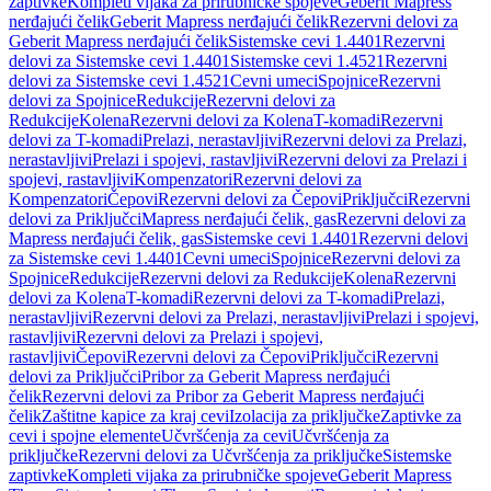
zaptivke
Kompleti vijaka za prirubničke spojeve
Geberit Mapress
nerđajući čelik
Geberit Mapress nerđajući čelik
Rezervni delovi za
Geberit Mapress nerđajući čelik
Sistemske cevi 1.4401
Rezervni
delovi za Sistemske cevi 1.4401
Sistemske cevi 1.4521
Rezervni
delovi za Sistemske cevi 1.4521
Cevni umeci
Spojnice
Rezervni
delovi za Spojnice
Redukcije
Rezervni delovi za
Redukcije
Kolena
Rezervni delovi za Kolena
T-komadi
Rezervni
delovi za T-komadi
Prelazi, nerastavljivi
Rezervni delovi za Prelazi,
nerastavljivi
Prelazi i spojevi, rastavljivi
Rezervni delovi za Prelazi i
spojevi, rastavljivi
Kompenzatori
Rezervni delovi za
Kompenzatori
Čepovi
Rezervni delovi za Čepovi
Priključci
Rezervni
delovi za Priključci
Mapress nerđajući čelik, gas
Rezervni delovi za
Mapress nerđajući čelik, gas
Sistemske cevi 1.4401
Rezervni delovi
za Sistemske cevi 1.4401
Cevni umeci
Spojnice
Rezervni delovi za
Spojnice
Redukcije
Rezervni delovi za Redukcije
Kolena
Rezervni
delovi za Kolena
T-komadi
Rezervni delovi za T-komadi
Prelazi,
nerastavljivi
Rezervni delovi za Prelazi, nerastavljivi
Prelazi i spojevi,
rastavljivi
Rezervni delovi za Prelazi i spojevi,
rastavljivi
Čepovi
Rezervni delovi za Čepovi
Priključci
Rezervni
delovi za Priključci
Pribor za Geberit Mapress nerđajući
čelik
Rezervni delovi za Pribor za Geberit Mapress nerđajući
čelik
Zaštitne kapice za kraj cevi
Izolacija za priključke
Zaptivke za
cevi i spojne elemente
Učvršćenja za cevi
Učvršćenja za
priključke
Rezervni delovi za Učvršćenja za priključke
Sistemske
zaptivke
Kompleti vijaka za prirubničke spojeve
Geberit Mapress