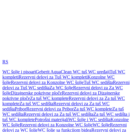
RS
WC šolje i pisoari
Geberit AquaClean WC tuš WC uređaji
Tuš WC
kompleti
Rezervni delovi za Tuš WC kompleti
Konzolne WC
šolje
Rezervni delovi za Konzolne WC šolje
Tuš WC sedišta
Rezervni
delovi za Tuš WC sedišta
Za WC šolje
Rezervni delovi za Za WC
šolje
Dizajnerske pokrivne ploče
Rezervni delovi za Dizajnerske
pokrivne ploče
Za tuš WC komplete
Rezervni delovi za Za tuš WC
komplete
Za tuš WC sedišta
Rezervni delovi za Za tuš WC
sedišta
Pribor
Rezervni delovi za Pribor
Za tuš WC komplete
Za tuš
WC sedišta
Rezervni delovi za Za tuš WC sedišta
Za tuš WC sedišta i
tuš WC komplete
Potrošni materijali
WC šolje i WC sedišta
Konzolne
WC šolje
Rezervni delovi za Konzolne WC šolje
WC šolje
Rezervni
delovi za WC šolje
WC šolje sa funkcijom bidea
Rezervni delovi za