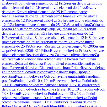
žljebove
Krovni ulivni elementi do 12 l/s
Rezervni delovi za Krovni
ulivni elementi do 12 l/s
Krovni ulivni elementi do 25 l/s
Rezervni
delovi za Krovni ulivni elementi do 25 l/s
Elementi parne
brane
Rezervni delovi za Elementi parne brane
Za krovne ulivne
elemente do 12 l/s
Rezervni delovi za Za krovne ulivne elemente do
12 l/s
Za krovne ulivne elemente do 25 l/s
Zaštita od požara
Zaštita od
požara za sisteme za odvodnjavanje
Sigurnosni prelivi
Rezervni
delovi za Sigurnosni prelivi
Za krovne ulivne elemente do 12
l/s
Rezervni delovi za Za krovne ulivne elemente do 12 l/s
Za krovne
ulivne elemente do 25 l/s
Rezervni delovi za Za krovne ulivne
elemente do 25 l/s
Učvršćenja
Sistem za pričvršćenje d40–200
Sistem
za pričvršćenje d250–315
Pribor
Rezervni delovi za Pribor
Za krovne
ulivne elemente
Rezervni delovi za Za krovne ulivne elemente
Za
učvršćenja
Konvencionalno odvodnjavanje krova
Krovni ulivni
elementi
Rezervni delovi za Krovni ulivni elementi
Elementi parne
brane
Rezervni delovi za Elementi parne brane
Pribor
Rezervni delovi
za Pribor
Podni odvod
Odvodnjavanje unutrašnjih i spoljnih
površina
Rezervni delovi za Odvodnjavanje unutrašnjih i spoljnih
površina
Podni odvodi 10 x 10 cm
Rezervni delovi za Podni odvodi
10 x 10 cm
Podni odvodi za balkone i terase, 10 x 10 cm
Rezervni
delovi za Podni odvodi za balkone i terase, 10 x 10 cm
Podni odvodi
13 x 13 cm
Rezervni delovi za Podni odvodi 13 x 13 cm
Podni
odvodi za balkone i terase 13 x 13 cm
Rezervni delovi za Podni
odvodi za balkone i terase 13 x 13 cm
Pribor
Rezervni delovi za
Pribor
Alati
Alati
Alat za Geberit FlowFit
Rezervni delovi za Alat za