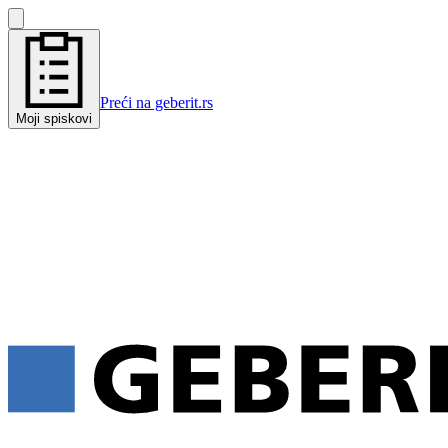
Preći na geberit.rs
Moji spiskovi