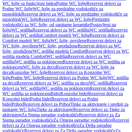
WC šolje sa funkcijom bidea
Podne WC šolje
Rezervni delovi za
Podne WC šolje
WC šolje za predzidne vodokotliće za
monoblok
Rezervni delovi za WC šolje za predzidne vodokotliće za
monoblok
WC šolje
Rezervni delovi za WC šolje
Predzidni
vodokotlići za WC šolje, od sanitarne keramike
Postavljeni na
šolju
WC sedišta
Rezervni delovi za WC sedišta
WC sedišta
Rezervni
delovi za WC sedišta
Comfort modeli WC šolja
Rezervni delovi za
Comfort modeli WC šolja
WC šolje, povišene
Rezervni delovi za
WC šolje, povišene
WC šolje, produžene
Rezervni delovi za WC
šolje, produžene
WC sedišta modela Comfort
Rezervni delovi za WC
sedišta modela Comfort
WC sedišta
Rezervni delovi za WC
sedišta
WC sedišta sa poklopcem
Rezervni delovi za WC sedišta sa
poklopcem
WC šolje za decu
Rezervni delovi za WC šolje za
decu
Konzolne WC šolje
Rezervni delovi za Konzolne WC
šolje
Podne WC šolje
Rezervni delovi za Podne WC šolje
WC sedišta
za decu
Rezervni delovi za WC sedišta za decu
WC sedišta
Rezervni
delovi za WC sedišta
WC sedišta sa poklopcem
Rezervni delovi za
WC sedišta sa poklopcem
Bidei
Konzolni bidei
Rezervni delovi za
Konzolni bidei
Podni bidei
Rezervni delovi za Podni
bidei
Pribor
Rezervni delovi za Pribor
Tipke za aktiviranje i uređaji za
ispiranje WC šolja
Tipke za aktiviranje
Rezervni delovi za Tipke za
aktiviranje
Za Sigma ugradne vodokotliće
Rezervni delovi za Za
Sigma ugradne vodokotliće
Za Omega ugradne vodokotliće
Rezervni
delovi za Za Omega ugradne vodokotliće
Za Delta ugradne
vodokotliće
Rezervni delovi za Za Delta ugradne vodokotliće
Za