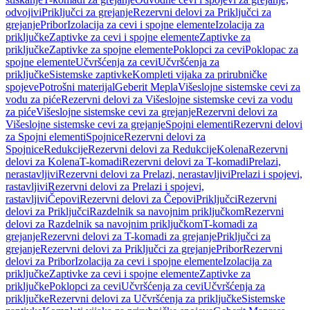
odvojivi
Priključci za grejanje
Rezervni delovi za Priključci za
grejanje
Pribor
Izolacija za cevi i spojne elemente
Izolacija za
priključke
Zaptivke za cevi i spojne elemente
Zaptivke za
priključke
Zaptivke za spojne elemente
Poklopci za cevi
Poklopac za
spojne elemente
Učvršćenja za cevi
Učvršćenja za
priključke
Sistemske zaptivke
Kompleti vijaka za prirubničke
spojeve
Potrošni materijal
Geberit Mepla
Višeslojne sistemske cevi za
vodu za piće
Rezervni delovi za Višeslojne sistemske cevi za vodu
za piće
Višeslojne sistemske cevi za grejanje
Rezervni delovi za
Višeslojne sistemske cevi za grejanje
Spojni elementi
Rezervni delovi
za Spojni elementi
Spojnice
Rezervni delovi za
Spojnice
Redukcije
Rezervni delovi za Redukcije
Kolena
Rezervni
delovi za Kolena
T-komadi
Rezervni delovi za T-komadi
Prelazi,
nerastavljivi
Rezervni delovi za Prelazi, nerastavljivi
Prelazi i spojevi,
rastavljivi
Rezervni delovi za Prelazi i spojevi,
rastavljivi
Čepovi
Rezervni delovi za Čepovi
Priključci
Rezervni
delovi za Priključci
Razdelnik sa navojnim priključkom
Rezervni
delovi za Razdelnik sa navojnim priključkom
T-komadi za
grejanje
Rezervni delovi za T-komadi za grejanje
Priključci za
grejanje
Rezervni delovi za Priključci za grejanje
Pribor
Rezervni
delovi za Pribor
Izolacija za cevi i spojne elemente
Izolacija za
priključke
Zaptivke za cevi i spojne elemente
Zaptivke za
priključke
Poklopci za cevi
Učvršćenja za cevi
Učvršćenja za
priključke
Rezervni delovi za Učvršćenja za priključke
Sistemske