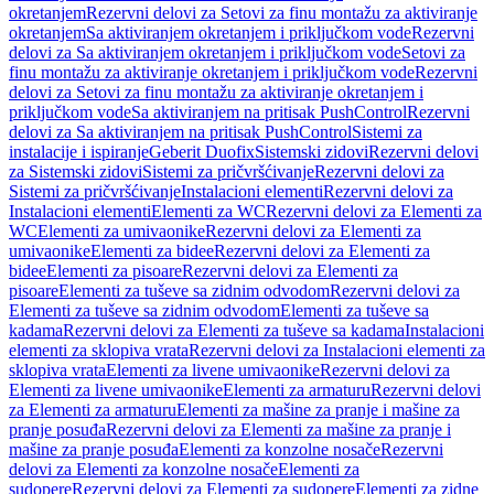
okretanjem
Rezervni delovi za Setovi za finu montažu za aktiviranje
okretanjem
Sa aktiviranjem okretanjem i priključkom vode
Rezervni
delovi za Sa aktiviranjem okretanjem i priključkom vode
Setovi za
finu montažu za aktiviranje okretanjem i priključkom vode
Rezervni
delovi za Setovi za finu montažu za aktiviranje okretanjem i
priključkom vode
Sa aktiviranjem na pritisak PushControl
Rezervni
delovi za Sa aktiviranjem na pritisak PushControl
Sistemi za
instalacije i ispiranje
Geberit Duofix
Sistemski zidovi
Rezervni delovi
za Sistemski zidovi
Sistemi za pričvršćivanje
Rezervni delovi za
Sistemi za pričvršćivanje
Instalacioni elementi
Rezervni delovi za
Instalacioni elementi
Elementi za WC
Rezervni delovi za Elementi za
WC
Elementi za umivaonike
Rezervni delovi za Elementi za
umivaonike
Elementi za bidee
Rezervni delovi za Elementi za
bidee
Elementi za pisoare
Rezervni delovi za Elementi za
pisoare
Elementi za tuševe sa zidnim odvodom
Rezervni delovi za
Elementi za tuševe sa zidnim odvodom
Elementi za tuševe sa
kadama
Rezervni delovi za Elementi za tuševe sa kadama
Instalacioni
elementi za sklopiva vrata
Rezervni delovi za Instalacioni elementi za
sklopiva vrata
Elementi za livene umivaonike
Rezervni delovi za
Elementi za livene umivaonike
Elementi za armaturu
Rezervni delovi
za Elementi za armaturu
Elementi za mašine za pranje i mašine za
pranje posuđa
Rezervni delovi za Elementi za mašine za pranje i
mašine za pranje posuđa
Elementi za konzolne nosače
Rezervni
delovi za Elementi za konzolne nosače
Elementi za
sudopere
Rezervni delovi za Elementi za sudopere
Elementi za zidne