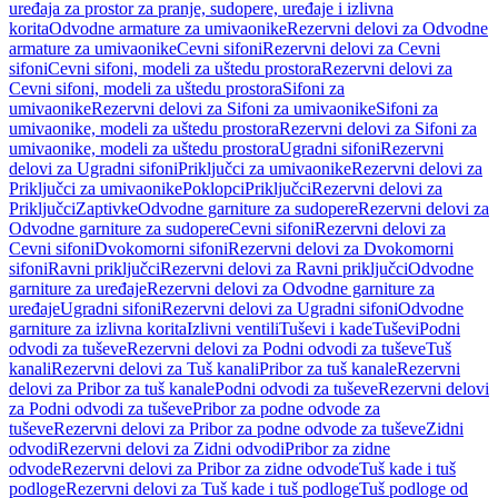
uređaja za prostor za pranje, sudopere, uređaje i izlivna
korita
Odvodne armature za umivaonike
Rezervni delovi za Odvodne
armature za umivaonike
Cevni sifoni
Rezervni delovi za Cevni
sifoni
Cevni sifoni, modeli za uštedu prostora
Rezervni delovi za
Cevni sifoni, modeli za uštedu prostora
Sifoni za
umivaonike
Rezervni delovi za Sifoni za umivaonike
Sifoni za
umivaonike, modeli za uštedu prostora
Rezervni delovi za Sifoni za
umivaonike, modeli za uštedu prostora
Ugradni sifoni
Rezervni
delovi za Ugradni sifoni
Priključci za umivaonike
Rezervni delovi za
Priključci za umivaonike
Poklopci
Priključci
Rezervni delovi za
Priključci
Zaptivke
Odvodne garniture za sudopere
Rezervni delovi za
Odvodne garniture za sudopere
Cevni sifoni
Rezervni delovi za
Cevni sifoni
Dvokomorni sifoni
Rezervni delovi za Dvokomorni
sifoni
Ravni priključci
Rezervni delovi za Ravni priključci
Odvodne
garniture za uređaje
Rezervni delovi za Odvodne garniture za
uređaje
Ugradni sifoni
Rezervni delovi za Ugradni sifoni
Odvodne
garniture za izlivna korita
Izlivni ventili
Tuševi i kade
Tuševi
Podni
odvodi za tuševe
Rezervni delovi za Podni odvodi za tuševe
Tuš
kanali
Rezervni delovi za Tuš kanali
Pribor za tuš kanale
Rezervni
delovi za Pribor za tuš kanale
Podni odvodi za tuševe
Rezervni delovi
za Podni odvodi za tuševe
Pribor za podne odvode za
tuševe
Rezervni delovi za Pribor za podne odvode za tuševe
Zidni
odvodi
Rezervni delovi za Zidni odvodi
Pribor za zidne
odvode
Rezervni delovi za Pribor za zidne odvode
Tuš kade i tuš
podloge
Rezervni delovi za Tuš kade i tuš podloge
Tuš podloge od