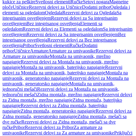
kukice za peškire
Svetlosni elementi
Ručke
Setovi nogara
Magnetne
ploče
Utičnice
Rezervni delovi za Utičnice
Dodatni pribor
Ogledala i
elementi sa ogledalom
Ogledala
Rezervni delovi za Ogledala
Sa
integrisanim osvetljenjem
Rezervni delovi za Sa integrisanim
osvetljenjem
Bez integrisanog osvetljenja
Elementi sa
ogledalom
Rezervni delovi za Elementi sa ogledalom
Sa integrisanim
osvetljenjem
Rezervni delovi za Sa integrisanim osvetljenjem
Bez
integrisanog osvetljenja
Rezervni delovi za Bez integrisanog
osvetljenja
Pribor
Svetlosni elementi
Ručke
Dodatni
pribor
Utičnice
Armature
Armature za umivaonike
Rezervni delovi za
Armature za umivaonike
Montaža na umivaonik, mrežno
napajanje
Rezervni delovi za Montaža na umivaonik, mrežno
napajanje
Montaža na umivaonik, baterijsko napajanje
Rezervni
delovi za Montaža na umivaonik, baterijsko napajanje
Montaža na
umivaonik, generatorsko napajanje
Rezervni delovi za Montaža na
umivaonik, generatorsko napajanje
Montaža na umivaonik,
jednoručni mešači
Rezervni delovi za Montaža na umivaonik,
jednoručni mešači
Zidna montaža, mrežno napajanje
Rezervni delovi
za Zidna montaža, mrežno napajanje
Zidna montaža, baterijsko
napajanje
Rezervni delovi za Zidna montaža, baterijsko
napajanje
Zidna montaža, generatorsko napajanje
Rezervni delovi za
Zidna montaža, generatorsko napajanje
Zidna montaža, mešači sa
dve ručke
Rezervni delovi za Zidna montaža, mešači sa dve
ručke
Pribor
Rezervni delovi za Pribor
Za armature za
umivaonike
Rezervni delovi za Za armature za umivaonike
Priključci