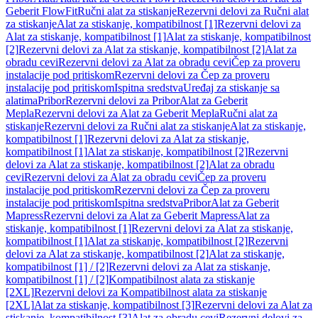
Geberit FlowFit
Ručni alat za stiskanje
Rezervni delovi za Ručni alat
za stiskanje
Alat za stiskanje, kompatibilnost [1]
Rezervni delovi za
Alat za stiskanje, kompatibilnost [1]
Alat za stiskanje, kompatibilnost
[2]
Rezervni delovi za Alat za stiskanje, kompatibilnost [2]
Alat za
obradu cevi
Rezervni delovi za Alat za obradu cevi
Čep za proveru
instalacije pod pritiskom
Rezervni delovi za Čep za proveru
instalacije pod pritiskom
Ispitna sredstva
Uređaj za stiskanje sa
alatima
Pribor
Rezervni delovi za Pribor
Alat za Geberit
Mepla
Rezervni delovi za Alat za Geberit Mepla
Ručni alat za
stiskanje
Rezervni delovi za Ručni alat za stiskanje
Alat za stiskanje,
kompatibilnost [1]
Rezervni delovi za Alat za stiskanje,
kompatibilnost [1]
Alat za stiskanje, kompatibilnost [2]
Rezervni
delovi za Alat za stiskanje, kompatibilnost [2]
Alat za obradu
cevi
Rezervni delovi za Alat za obradu cevi
Čep za proveru
instalacije pod pritiskom
Rezervni delovi za Čep za proveru
instalacije pod pritiskom
Ispitna sredstva
Pribor
Alat za Geberit
Mapress
Rezervni delovi za Alat za Geberit Mapress
Alat za
stiskanje, kompatibilnost [1]
Rezervni delovi za Alat za stiskanje,
kompatibilnost [1]
Alat za stiskanje, kompatibilnost [2]
Rezervni
delovi za Alat za stiskanje, kompatibilnost [2]
Alat za stiskanje,
kompatibilnost [1] / [2]
Rezervni delovi za Alat za stiskanje,
kompatibilnost [1] / [2]
Kompatibilnost alata za stiskanje
[2XL]
Rezervni delovi za Kompatibilnost alata za stiskanje
[2XL]
Alat za stiskanje, kompatibilnost [3]
Rezervni delovi za Alat za
stiskanje, kompatibilnost [3]
Alat za obradu cevi
Rezervni delovi za