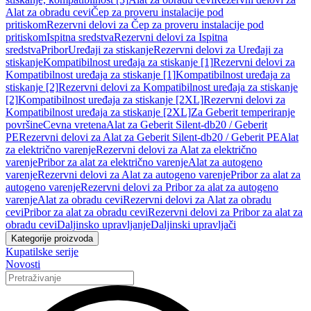
Alat za obradu cevi
Čep za proveru instalacije pod
pritiskom
Rezervni delovi za Čep za proveru instalacije pod
pritiskom
Ispitna sredstva
Rezervni delovi za Ispitna
sredstva
Pribor
Uređaji za stiskanje
Rezervni delovi za Uređaji za
stiskanje
Kompatibilnost uređaja za stiskanje [1]
Rezervni delovi za
Kompatibilnost uređaja za stiskanje [1]
Kompatibilnost uređaja za
stiskanje [2]
Rezervni delovi za Kompatibilnost uređaja za stiskanje
[2]
Kompatibilnost uređaja za stiskanje [2XL]
Rezervni delovi za
Kompatibilnost uređaja za stiskanje [2XL]
Za Geberit temperiranje
površine
Cevna vretena
Alat za Geberit Silent-db20 / Geberit
PE
Rezervni delovi za Alat za Geberit Silent-db20 / Geberit PE
Alat
za električno varenje
Rezervni delovi za Alat za električno
varenje
Pribor za alat za električno varenje
Alat za autogeno
varenje
Rezervni delovi za Alat za autogeno varenje
Pribor za alat za
autogeno varenje
Rezervni delovi za Pribor za alat za autogeno
varenje
Alat za obradu cevi
Rezervni delovi za Alat za obradu
cevi
Pribor za alat za obradu cevi
Rezervni delovi za Pribor za alat za
obradu cevi
Daljinsko upravljanje
Daljinski upravljači
Kategorije proizvoda
Kupatilske serije
Novosti