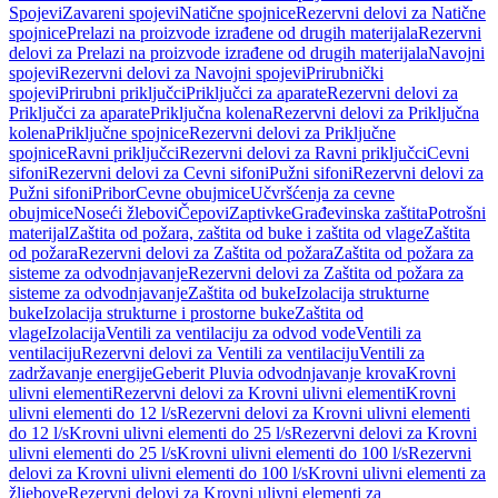
Spojevi
Zavareni spojevi
Natične spojnice
Rezervni delovi za Natične
spojnice
Prelazi na proizvode izrađene od drugih materijala
Rezervni
delovi za Prelazi na proizvode izrađene od drugih materijala
Navojni
spojevi
Rezervni delovi za Navojni spojevi
Prirubnički
spojevi
Prirubni priključci
Priključci za aparate
Rezervni delovi za
Priključci za aparate
Priključna kolena
Rezervni delovi za Priključna
kolena
Priključne spojnice
Rezervni delovi za Priključne
spojnice
Ravni priključci
Rezervni delovi za Ravni priključci
Cevni
sifoni
Rezervni delovi za Cevni sifoni
Pužni sifoni
Rezervni delovi za
Pužni sifoni
Pribor
Cevne obujmice
Učvršćenja za cevne
obujmice
Noseći žlebovi
Čepovi
Zaptivke
Građevinska zaštita
Potrošni
materijal
Zaštita od požara, zaštita od buke i zaštita od vlage
Zaštita
od požara
Rezervni delovi za Zaštita od požara
Zaštita od požara za
sisteme za odvodnjavanje
Rezervni delovi za Zaštita od požara za
sisteme za odvodnjavanje
Zaštita od buke
Izolacija strukturne
buke
Izolacija strukturne i prostorne buke
Zaštita od
vlage
Izolacija
Ventili za ventilaciju za odvod vode
Ventili za
ventilaciju
Rezervni delovi za Ventili za ventilaciju
Ventili za
zadržavanje energije
Geberit Pluvia odvodnjavanje krova
Krovni
ulivni elementi
Rezervni delovi za Krovni ulivni elementi
Krovni
ulivni elementi do 12 l/s
Rezervni delovi za Krovni ulivni elementi
do 12 l/s
Krovni ulivni elementi do 25 l/s
Rezervni delovi za Krovni
ulivni elementi do 25 l/s
Krovni ulivni elementi do 100 l/s
Rezervni
delovi za Krovni ulivni elementi do 100 l/s
Krovni ulivni elementi za
žljebove
Rezervni delovi za Krovni ulivni elementi za