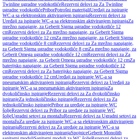
Twinline ugradne vodokotliće
Rezervni delovi za Za Twinline
ugradne vodokotliće
Pribor
Potrošni materijali
Uređaji za ispiranje
WC-a sa elektronskim aktiviranjem ispiranja
Rezervni delovi za
Uređaji za ispiranje WC-a sa elektronskim aktiviranjem ispiranja
Za
mrežno napajanje, za Geberit Sigma ugradne vodokotliće 12
cm
Rezervni delovi za Za mrežno napajanje, za Geberit Sigma
ugradne vodokotliće 12 cm
Za mrežno napajanje, za Geberit Sigma
ugradne vodokotliće 8 cm
Rezervni delovi za Za mrežno napajanje,
za Geberit Sigma ugradne vodokotliće 8 cm
Za mrežno napajanje, za
Geberit Omega ugradne vodokotliće 12 cm
Rezervni delovi za Za
mrežno napajanje, za Geberit Omega ugradne vodokotliće 12 cm
Za
baterijsko napajanje, za Geberit Sigma ugradne vodokotliće 12
cm
Rezervni delovi za Za baterijsko napajanje, za Geberit Sigma
ugradne vodokotliće 12 cm
Uređaji za ispiranje WC-a sa
pneumatskim aktiviranjem ispiranja
Rezervni delovi za Uređaji za
ispiranje WC-a sa pneumatskim aktiviranjem ispiranja
Za
dvokoličinsko ispiranje
Rezervni delovi za Za dvokoličinsko
ispiranje
Za jednokoličinsko ispiranje
Rezervni delovi za Za
jednokoličinsko ispiranje
Pribor za uređaje za ispiranje WC
šolje
Rezervni delovi za Pribor za uređaje za ispiranje WC
šolje
Ugradni setovi za montažu
Rezervni delovi za Ugradni setovi za
montažu
Za uređaje za ispiranje WC-a sa elektronskim aktiviranjem
ispiranja
Rezervni delovi za Za uređaje za ispiranje WC-a sa
elektronskim aktiviranjem ispiranja
Spojnice
Geberit Monolith
sanitarni moduli
Sanitarni moduli za WC šolje
Rezervni delovi za