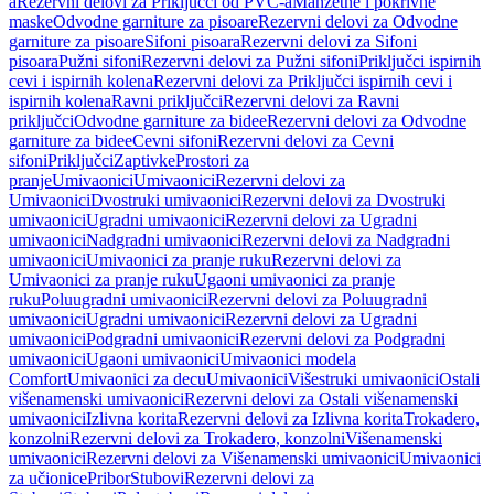
a
Rezervni delovi za Priključci od PVC-a
Manžetne i pokrivne
maske
Odvodne garniture za pisoare
Rezervni delovi za Odvodne
garniture za pisoare
Sifoni pisoara
Rezervni delovi za Sifoni
pisoara
Pužni sifoni
Rezervni delovi za Pužni sifoni
Priključci ispirnih
cevi i ispirnih kolena
Rezervni delovi za Priključci ispirnih cevi i
ispirnih kolena
Ravni priključci
Rezervni delovi za Ravni
priključci
Odvodne garniture za bidee
Rezervni delovi za Odvodne
garniture za bidee
Cevni sifoni
Rezervni delovi za Cevni
sifoni
Priključci
Zaptivke
Prostori za
pranje
Umivaonici
Umivaonici
Rezervni delovi za
Umivaonici
Dvostruki umivaonici
Rezervni delovi za Dvostruki
umivaonici
Ugradni umivaonici
Rezervni delovi za Ugradni
umivaonici
Nadgradni umivaonici
Rezervni delovi za Nadgradni
umivaonici
Umivaonici za pranje ruku
Rezervni delovi za
Umivaonici za pranje ruku
Ugaoni umivaonici za pranje
ruku
Poluugradni umivaonici
Rezervni delovi za Poluugradni
umivaonici
Ugradni umivaonici
Rezervni delovi za Ugradni
umivaonici
Podgradni umivaonici
Rezervni delovi za Podgradni
umivaonici
Ugaoni umivaonici
Umivaonici modela
Comfort
Umivaonici za decu
Umivaonici
Višestruki umivaonici
Ostali
višenamenski umivaonici
Rezervni delovi za Ostali višenamenski
umivaonici
Izlivna korita
Rezervni delovi za Izlivna korita
Trokadero,
konzolni
Rezervni delovi za Trokadero, konzolni
Višenamenski
umivaonici
Rezervni delovi za Višenamenski umivaonici
Umivaonici
za učionice
Pribor
Stubovi
Rezervni delovi za