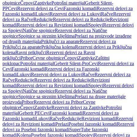
obujmice
Čepovi
Zaptivke
Potrošni materijal
Geberit Silent-
PP
Cevi
Rezervni delovi za Cevi
Fazonski komadi
Rezervni delovi za
Fazonski komadi
Lukovi
Rezervni delovi za Lukovi
Račve
Rezervni
delovi za Račve
Redukcije
Rezervni delovi za Redukcije
Revizioni
komadi
Rezervni delovi za Revizioni komadi
Spojevi
Rezervni delovi
za Spojevi
Natične spojnice
Rezervni delovi za Natične
spojnice
Spojnice sa steznim klještima
Prelazi na proizvode izrađene
od drugih materijala
Priključci za aparate
Rezervni delovi za
Priključci za aparate
Priključna kolena
Rezervni delovi za Priključna
kolena
Ravni priključci
Rezervni delovi za Ravni
priključci
Pribor
Cevne obujmice
Čepovi
Zaptivke
Zaštitni
poklopac
Potrošni materijal
Geberit Silent-Pro
Cevi
Rezervni delovi za
Cevi
Fazonski komadi
Rezervni delovi za Fazonski
komadi
Lukovi
Rezervni delovi za Lukovi
Račve
Rezervni delovi za
Račve
Redukcije
Rezervni delovi za Redukcije
Revizioni
komadi
Rezervni delovi za Revizioni komadi
Spojevi
Rezervni delovi
za Spojevi
Natične spojnice
Rezervni delovi za Natične
spojnice
Spojnice sa steznim klještima
Prelazi na druge materijale
proizvoda
Pribor
Rezervni delovi za Pribor
Cevne
obujmice
Čepovi
Zaptivke
Rezervni delovi za Zaptivke
Potrošni
materijal
Geberit PE
Cevi
Fazonski komadi
Rezervni delovi za
Fazonski komadi
Lukovi
Račve
Redukcije
Revizioni komadi
Rezervni
delovi za Revizioni komadi
Prelazi
Posebni fazonski komadi
Rezervni
delovi za Posebni fazonski komadi
SuperTube fazonski
komadi
Kolena
Posebni fazonski komadi
Spojevi
Rezervni delovi za