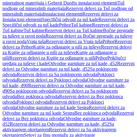
mineralnog materijala i Geberit Duofix instalacioni elementi
Tuš
podloge od mineralnih materijala
Rezervni delovi za Tuš podloge od
mineralnih materijala
Instalacioni elementi
Rezervni delovi za
Instalacioni elementi
Specifični odvodi za tuš kade
Rezervni delovi za
Specifični odvodi za tuš kade
Pribor
Tuš kabine
Rezervni delovi za
Tuš kabine
Tuš kabine
Rezervni delovi za Tuš kabine
Bočne pregrade
za tuševe u ravni poda
Rezervni delovi za Bočne pregrade za tuševe
u ravni poda
Vrata tuša
Rezervni delovi za Vrata tuša
Pribor
Rezervni
delovi za Pribor
Kutije za odlaganje u niši za tuševe
Rezervni delovi
za Kutije za odlaganje u niši za tuševe
Kutije za odlaganje u
niši
Rezervni delovi za Kutije za odlaganje u niši
Pribor
Priključci
uređaja za tuševe i kade
Odvodne garniture za tuš kade, d52
Rezervni
delovi za Odvodne garniture za tuš kade, d52
Sa poklopcem
odvoda
Rezervni delovi za Sa poklopcem odvoda
Poklopci
odvoda
Rezervni delovi za Poklopci odvoda
Odvodne garniture za
tuš kade, d90
Rezervni delovi za Odvodne garniture za tuš kade,
d90
Sa poklopcem odvoda
Rezervni delovi za Sa poklopcem
odvoda
Bez poklopca odvoda
Rezervni delovi za Bez poklopca
odvoda
Poklopci odvoda
Rezervni delovi za Poklopci
odvoda
Odvodne garniture za tuš kade Sestra
Rezervni delovi za
Odvodne garniture za tuš kade Sestra
Bez poklopca odvoda
Rezervni
delovi za Bez poklopca odvoda
Odvodne garniture za kade,
d52
Rezervni delovi za Odvodne garniture za kade, d52
Sa
aktiviranjem okretanjem
Rezervni delovi za Sa aktiviranjem
okretanjem
Setovi za finu montažu za aktiviranje