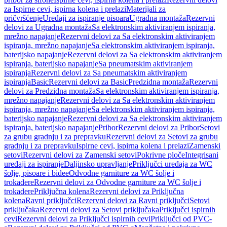
za Ispirne cevi, ispirna kolena i prelazi
Materijali za
pričvršćenje
Uređaji za ispiranje pisoara
Ugradna montaža
Rezervni
delovi za Ugradna montaža
Sa elektronskim aktiviranjem ispiranja,
mrežno napajanje
Rezervni delovi za Sa elektronskim aktiviranjem
ispiranja, mrežno napajanje
Sa elektronskim aktiviranjem ispiranja,
baterijsko napajanje
Rezervni delovi za Sa elektronskim aktiviranjem
ispiranja, baterijsko napajanje
Sa pneumatskim aktiviranjem
ispiranja
Rezervni delovi za Sa pneumatskim aktiviranjem
ispiranja
Basic
Rezervni delovi za Basic
Predzidna montaža
Rezervni
delovi za Predzidna montaža
Sa elektronskim aktiviranjem ispiranja,
mrežno napajanje
Rezervni delovi za Sa elektronskim aktiviranjem
ispiranja, mrežno napajanje
Sa elektronskim aktiviranjem ispiranja,
baterijsko napajanje
Rezervni delovi za Sa elektronskim aktiviranjem
ispiranja, baterijsko napajanje
Pribor
Rezervni delovi za Pribor
Setovi
za grubu gradnju i za prepravku
Rezervni delovi za Setovi za grubu
gradnju i za prepravku
Ispirne cevi, ispirna kolena i prelazi
Zamenski
setovi
Rezervni delovi za Zamenski setovi
Pokrivne ploče
Integrisani
uređaji za ispiranje
Daljinsko upravljanje
Priključci uređaja za WC
šolje, pisoare i bidee
Odvodne garniture za WC šolje i
trokadere
Rezervni delovi za Odvodne garniture za WC šolje i
trokadere
Priključna kolena
Rezervni delovi za Priključna
kolena
Ravni priključci
Rezervni delovi za Ravni priključci
Setovi
priključaka
Rezervni delovi za Setovi priključaka
Priključci ispirnih
cevi
Rezervni delovi za Priključci ispirnih cevi
Priključci od PVC-