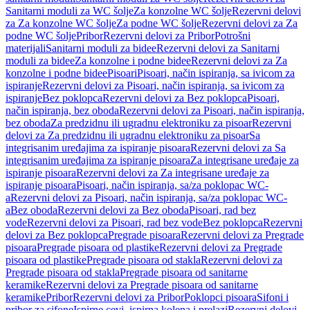
Sanitarni moduli za WC šolje
Za konzolne WC šolje
Rezervni delovi
za Za konzolne WC šolje
Za podne WC šolje
Rezervni delovi za Za
podne WC šolje
Pribor
Rezervni delovi za Pribor
Potrošni
materijali
Sanitarni moduli za bidee
Rezervni delovi za Sanitarni
moduli za bidee
Za konzolne i podne bidee
Rezervni delovi za Za
konzolne i podne bidee
Pisoari
Pisoari, način ispiranja, sa ivicom za
ispiranje
Rezervni delovi za Pisoari, način ispiranja, sa ivicom za
ispiranje
Bez poklopca
Rezervni delovi za Bez poklopca
Pisoari,
način ispiranja, bez oboda
Rezervni delovi za Pisoari, način ispiranja,
bez oboda
Za predzidnu ili ugradnu elektroniku za pisoar
Rezervni
delovi za Za predzidnu ili ugradnu elektroniku za pisoar
Sa
integrisanim uređajima za ispiranje pisoara
Rezervni delovi za Sa
integrisanim uređajima za ispiranje pisoara
Za integrisane uređaje za
ispiranje pisoara
Rezervni delovi za Za integrisane uređaje za
ispiranje pisoara
Pisoari, način ispiranja, sa/za poklopac WC-
a
Rezervni delovi za Pisoari, način ispiranja, sa/za poklopac WC-
a
Bez oboda
Rezervni delovi za Bez oboda
Pisoari, rad bez
vode
Rezervni delovi za Pisoari, rad bez vode
Bez poklopca
Rezervni
delovi za Bez poklopca
Pregrade pisoara
Rezervni delovi za Pregrade
pisoara
Pregrade pisoara od plastike
Rezervni delovi za Pregrade
pisoara od plastike
Pregrade pisoara od stakla
Rezervni delovi za
Pregrade pisoara od stakla
Pregrade pisoara od sanitarne
keramike
Rezervni delovi za Pregrade pisoara od sanitarne
keramike
Pribor
Rezervni delovi za Pribor
Poklopci pisoara
Sifoni i
pribor za sifone
Ispirne cevi, ispirna kolena i prelazi
Rezervni delovi