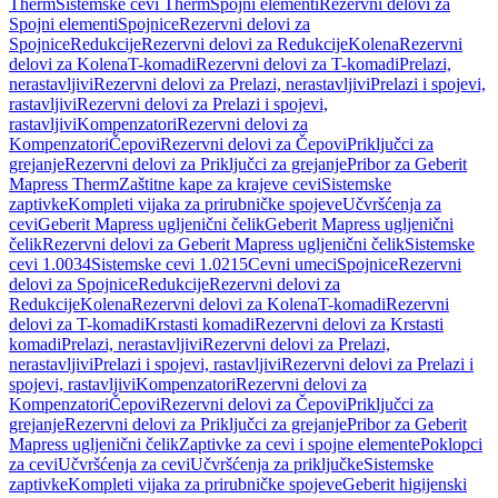
Therm
Sistemske cevi Therm
Spojni elementi
Rezervni delovi za
Spojni elementi
Spojnice
Rezervni delovi za
Spojnice
Redukcije
Rezervni delovi za Redukcije
Kolena
Rezervni
delovi za Kolena
T-komadi
Rezervni delovi za T-komadi
Prelazi,
nerastavljivi
Rezervni delovi za Prelazi, nerastavljivi
Prelazi i spojevi,
rastavljivi
Rezervni delovi za Prelazi i spojevi,
rastavljivi
Kompenzatori
Rezervni delovi za
Kompenzatori
Čepovi
Rezervni delovi za Čepovi
Priključci za
grejanje
Rezervni delovi za Priključci za grejanje
Pribor za Geberit
Mapress Therm
Zaštitne kape za krajeve cevi
Sistemske
zaptivke
Kompleti vijaka za prirubničke spojeve
Učvršćenja za
cevi
Geberit Mapress ugljenični čelik
Geberit Mapress ugljenični
čelik
Rezervni delovi za Geberit Mapress ugljenični čelik
Sistemske
cevi 1.0034
Sistemske cevi 1.0215
Cevni umeci
Spojnice
Rezervni
delovi za Spojnice
Redukcije
Rezervni delovi za
Redukcije
Kolena
Rezervni delovi za Kolena
T-komadi
Rezervni
delovi za T-komadi
Krstasti komadi
Rezervni delovi za Krstasti
komadi
Prelazi, nerastavljivi
Rezervni delovi za Prelazi,
nerastavljivi
Prelazi i spojevi, rastavljivi
Rezervni delovi za Prelazi i
spojevi, rastavljivi
Kompenzatori
Rezervni delovi za
Kompenzatori
Čepovi
Rezervni delovi za Čepovi
Priključci za
grejanje
Rezervni delovi za Priključci za grejanje
Pribor za Geberit
Mapress ugljenični čelik
Zaptivke za cevi i spojne elemente
Poklopci
za cevi
Učvršćenja za cevi
Učvršćenja za priključke
Sistemske
zaptivke
Kompleti vijaka za prirubničke spojeve
Geberit higijenski