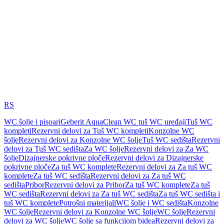
RS
WC šolje i pisoari
Geberit AquaClean WC tuš WC uređaji
Tuš WC
kompleti
Rezervni delovi za Tuš WC kompleti
Konzolne WC
šolje
Rezervni delovi za Konzolne WC šolje
Tuš WC sedišta
Rezervni
delovi za Tuš WC sedišta
Za WC šolje
Rezervni delovi za Za WC
šolje
Dizajnerske pokrivne ploče
Rezervni delovi za Dizajnerske
pokrivne ploče
Za tuš WC komplete
Rezervni delovi za Za tuš WC
komplete
Za tuš WC sedišta
Rezervni delovi za Za tuš WC
sedišta
Pribor
Rezervni delovi za Pribor
Za tuš WC komplete
Za tuš
WC sedišta
Rezervni delovi za Za tuš WC sedišta
Za tuš WC sedišta i
tuš WC komplete
Potrošni materijali
WC šolje i WC sedišta
Konzolne
WC šolje
Rezervni delovi za Konzolne WC šolje
WC šolje
Rezervni
delovi za WC šolje
WC šolje sa funkcijom bidea
Rezervni delovi za