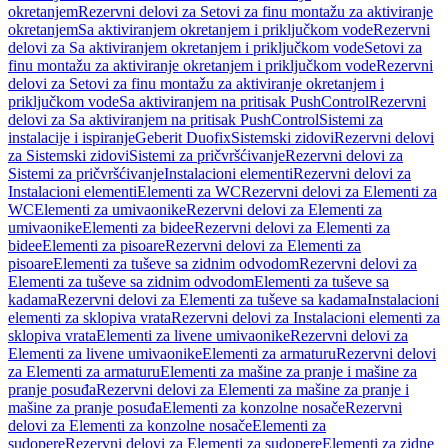
okretanjem
Rezervni delovi za Setovi za finu montažu za aktiviranje
okretanjem
Sa aktiviranjem okretanjem i priključkom vode
Rezervni
delovi za Sa aktiviranjem okretanjem i priključkom vode
Setovi za
finu montažu za aktiviranje okretanjem i priključkom vode
Rezervni
delovi za Setovi za finu montažu za aktiviranje okretanjem i
priključkom vode
Sa aktiviranjem na pritisak PushControl
Rezervni
delovi za Sa aktiviranjem na pritisak PushControl
Sistemi za
instalacije i ispiranje
Geberit Duofix
Sistemski zidovi
Rezervni delovi
za Sistemski zidovi
Sistemi za pričvršćivanje
Rezervni delovi za
Sistemi za pričvršćivanje
Instalacioni elementi
Rezervni delovi za
Instalacioni elementi
Elementi za WC
Rezervni delovi za Elementi za
WC
Elementi za umivaonike
Rezervni delovi za Elementi za
umivaonike
Elementi za bidee
Rezervni delovi za Elementi za
bidee
Elementi za pisoare
Rezervni delovi za Elementi za
pisoare
Elementi za tuševe sa zidnim odvodom
Rezervni delovi za
Elementi za tuševe sa zidnim odvodom
Elementi za tuševe sa
kadama
Rezervni delovi za Elementi za tuševe sa kadama
Instalacioni
elementi za sklopiva vrata
Rezervni delovi za Instalacioni elementi za
sklopiva vrata
Elementi za livene umivaonike
Rezervni delovi za
Elementi za livene umivaonike
Elementi za armaturu
Rezervni delovi
za Elementi za armaturu
Elementi za mašine za pranje i mašine za
pranje posuđa
Rezervni delovi za Elementi za mašine za pranje i
mašine za pranje posuđa
Elementi za konzolne nosače
Rezervni
delovi za Elementi za konzolne nosače
Elementi za
sudopere
Rezervni delovi za Elementi za sudopere
Elementi za zidne