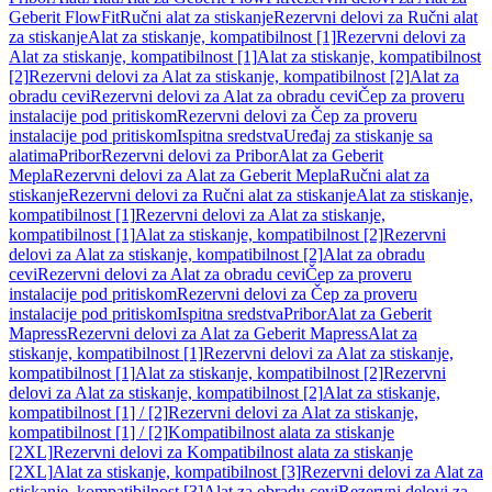
Geberit FlowFit
Ručni alat za stiskanje
Rezervni delovi za Ručni alat
za stiskanje
Alat za stiskanje, kompatibilnost [1]
Rezervni delovi za
Alat za stiskanje, kompatibilnost [1]
Alat za stiskanje, kompatibilnost
[2]
Rezervni delovi za Alat za stiskanje, kompatibilnost [2]
Alat za
obradu cevi
Rezervni delovi za Alat za obradu cevi
Čep za proveru
instalacije pod pritiskom
Rezervni delovi za Čep za proveru
instalacije pod pritiskom
Ispitna sredstva
Uređaj za stiskanje sa
alatima
Pribor
Rezervni delovi za Pribor
Alat za Geberit
Mepla
Rezervni delovi za Alat za Geberit Mepla
Ručni alat za
stiskanje
Rezervni delovi za Ručni alat za stiskanje
Alat za stiskanje,
kompatibilnost [1]
Rezervni delovi za Alat za stiskanje,
kompatibilnost [1]
Alat za stiskanje, kompatibilnost [2]
Rezervni
delovi za Alat za stiskanje, kompatibilnost [2]
Alat za obradu
cevi
Rezervni delovi za Alat za obradu cevi
Čep za proveru
instalacije pod pritiskom
Rezervni delovi za Čep za proveru
instalacije pod pritiskom
Ispitna sredstva
Pribor
Alat za Geberit
Mapress
Rezervni delovi za Alat za Geberit Mapress
Alat za
stiskanje, kompatibilnost [1]
Rezervni delovi za Alat za stiskanje,
kompatibilnost [1]
Alat za stiskanje, kompatibilnost [2]
Rezervni
delovi za Alat za stiskanje, kompatibilnost [2]
Alat za stiskanje,
kompatibilnost [1] / [2]
Rezervni delovi za Alat za stiskanje,
kompatibilnost [1] / [2]
Kompatibilnost alata za stiskanje
[2XL]
Rezervni delovi za Kompatibilnost alata za stiskanje
[2XL]
Alat za stiskanje, kompatibilnost [3]
Rezervni delovi za Alat za
stiskanje, kompatibilnost [3]
Alat za obradu cevi
Rezervni delovi za