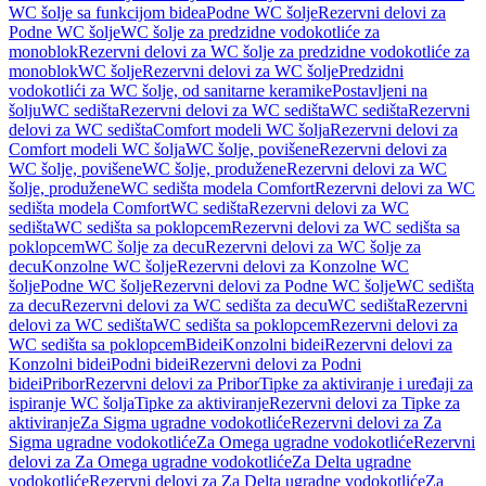
WC šolje sa funkcijom bidea
Podne WC šolje
Rezervni delovi za
Podne WC šolje
WC šolje za predzidne vodokotliće za
monoblok
Rezervni delovi za WC šolje za predzidne vodokotliće za
monoblok
WC šolje
Rezervni delovi za WC šolje
Predzidni
vodokotlići za WC šolje, od sanitarne keramike
Postavljeni na
šolju
WC sedišta
Rezervni delovi za WC sedišta
WC sedišta
Rezervni
delovi za WC sedišta
Comfort modeli WC šolja
Rezervni delovi za
Comfort modeli WC šolja
WC šolje, povišene
Rezervni delovi za
WC šolje, povišene
WC šolje, produžene
Rezervni delovi za WC
šolje, produžene
WC sedišta modela Comfort
Rezervni delovi za WC
sedišta modela Comfort
WC sedišta
Rezervni delovi za WC
sedišta
WC sedišta sa poklopcem
Rezervni delovi za WC sedišta sa
poklopcem
WC šolje za decu
Rezervni delovi za WC šolje za
decu
Konzolne WC šolje
Rezervni delovi za Konzolne WC
šolje
Podne WC šolje
Rezervni delovi za Podne WC šolje
WC sedišta
za decu
Rezervni delovi za WC sedišta za decu
WC sedišta
Rezervni
delovi za WC sedišta
WC sedišta sa poklopcem
Rezervni delovi za
WC sedišta sa poklopcem
Bidei
Konzolni bidei
Rezervni delovi za
Konzolni bidei
Podni bidei
Rezervni delovi za Podni
bidei
Pribor
Rezervni delovi za Pribor
Tipke za aktiviranje i uređaji za
ispiranje WC šolja
Tipke za aktiviranje
Rezervni delovi za Tipke za
aktiviranje
Za Sigma ugradne vodokotliće
Rezervni delovi za Za
Sigma ugradne vodokotliće
Za Omega ugradne vodokotliće
Rezervni
delovi za Za Omega ugradne vodokotliće
Za Delta ugradne
vodokotliće
Rezervni delovi za Za Delta ugradne vodokotliće
Za