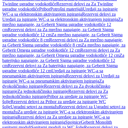
Twinline ugradne vodokotliće
Rezervni delovi za Za Twinline
ugradne vodokotliće
Pribor
Potrošni materijali
Uređaji za ispiranje
WC-a sa elektronskim aktiviranjem ispiranja
Rezervni delovi za
Uređaji za ispiranje WC-a sa elektronskim aktiviranjem ispiranja
Za
mrežno napajanje, za Geberit Sigma ugradne vodokotliće 12
cm
Rezervni delovi za Za mrežno napajanje, za Geberit Sigma
ugradne vodokotliće 12 cm
Za mrežno napajanje, za Geberit Sigma
ugradne vodokotliće 8 cm
Rezervni delovi za Za mrežno napajanje,
za Geberit Sigma ugradne vodokotliće 8 cm
Za mrežno napajanje, za
Geberit Omega ugradne vodokotliće 12 cm
Rezervni delovi za Za
mrežno napajanje, za Geberit Omega ugradne vodokotliće 12 cm
Za
baterijsko napajanje, za Geberit Sigma ugradne vodokotliće 12
cm
Rezervni delovi za Za baterijsko napajanje, za Geberit Sigma
ugradne vodokotliće 12 cm
Uređaji za ispiranje WC-a sa
pneumatskim aktiviranjem ispiranja
Rezervni delovi za Uređaji za
ispiranje WC-a sa pneumatskim aktiviranjem ispiranja
Za
dvokoličinsko ispiranje
Rezervni delovi za Za dvokoličinsko
ispiranje
Za jednokoličinsko ispiranje
Rezervni delovi za Za
jednokoličinsko ispiranje
Pribor za uređaje za ispiranje WC
šolje
Rezervni delovi za Pribor za uređaje za ispiranje WC
šolje
Ugradni setovi za montažu
Rezervni delovi za Ugradni setovi za
montažu
Za uređaje za ispiranje WC-a sa elektronskim aktiviranjem
ispiranja
Rezervni delovi za Za uređaje za ispiranje WC-a sa
elektronskim aktiviranjem ispiranja
Spojnice
Geberit Monolith
sanitarni moduli
Sanitarni moduli za WC šolje
Rezervni delovi za