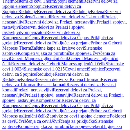
Therm
Sistemske cevi Therm
Spojni elementi
Rezervni delovi za
Spojni elementi
Spojnice
Rezervni delovi za
Spojnice
Redukcije
Rezervni delovi za Redukcije
Kolena
Rezervni
delovi za Kolena
T-komadi
Rezervni delovi za T-komadi
Prelazi,
nerastavljivi
Rezervni delovi za Prelazi, nerastavljivi
Prelazi i spojevi,
rastavljivi
Rezervni delovi za Prelazi i spojevi,
rastavljivi
Kompenzatori
Rezervni delovi za
Kompenzatori
Čepovi
Rezervni delovi za Čepovi
Priključci za
grejanje
Rezervni delovi za Priključci za grejanje
Pribor za Geberit
Mapress Therm
Zaštitne kape za krajeve cevi
Sistemske
zaptivke
Kompleti vijaka za prirubničke spojeve
Učvršćenja za
cevi
Geberit Mapress ugljenični čelik
Geberit Mapress ugljenični
čelik
Rezervni delovi za Geberit Mapress ugljenični čelik
Sistemske
cevi 1.0034
Sistemske cevi 1.0215
Cevni umeci
Spojnice
Rezervni
delovi za Spojnice
Redukcije
Rezervni delovi za
Redukcije
Kolena
Rezervni delovi za Kolena
T-komadi
Rezervni
delovi za T-komadi
Krstasti komadi
Rezervni delovi za Krstasti
komadi
Prelazi, nerastavljivi
Rezervni delovi za Prelazi,
nerastavljivi
Prelazi i spojevi, rastavljivi
Rezervni delovi za Prelazi i
spojevi, rastavljivi
Kompenzatori
Rezervni delovi za
Kompenzatori
Čepovi
Rezervni delovi za Čepovi
Priključci za
grejanje
Rezervni delovi za Priključci za grejanje
Pribor za Geberit
Mapress ugljenični čelik
Zaptivke za cevi i spojne elemente
Poklopci
za cevi
Učvršćenja za cevi
Učvršćenja za priključke
Sistemske
zaptivke
Kompleti vijaka za prirubničke spojeve
Geberit higijenski