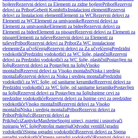
bojlere
Rezervni delovi za Elementi za zidne bojlere
Pribor
Rezervni
delovi za Pribor
Geberit Kombifix
Instalacioni elementi
Rezervni
delovi za Instalacioni elementi
Elementi za WC
Rezervni delovi za
Elementi za WC
Elementi za umivaonike
Rezervni delovi za
Elementi za umivaonike
Elementi za bidee
Rezervni delovi za
Elementi za bidee
Elementi za pisoare
Rezervni delovi za Elementi za
pisoare
Elementi za tuševe
Rezervni delovi za Elementi za
tuševe
Pribor
Rezervni delovi za Pribor
Za WC instalacione
elemente
Za učvršćenja
Rezervni delovi za Za učvršćenja
Predzidni
vodokotlići
Predzidni vodokotlići za WC šolje, plastični
Rezervni
delovi za Predzidni vodokotlići za WC šolje, plastični
Postavljen na
šolju
Rezervni delovi za Postavljen na šolju
Visoko
montažni
Rezervni delovi za Visoko montažni
Niska i srednja
montaža
Rezervni delovi za Niska i srednja montaža
Predzidni
vodokotlići za WC šolje, od sanitarne keramike
Rezervni delovi za
Predzidni vodokotlići za WC šolje, od sanitarne keramike
Postavljen
na šolju
Rezervni delovi za Postavljen na šolju
Ispirne cevi za
predzidne vodokotliće
Rezervni delovi za Ispirne cevi za predzidne
vodokotliće
Visoko montažni
Rezervni delovi za Visoko
montažni
Niska i srednja montaža
Pribor
Rezervni delovi za
Pribor
Priključci
Rezervni delovi za
Priključci
Zaptivke
Manžetne
Spojni umeci, rozetni i usporivači
ispiranja WC šolje
Potrošni materijal
Odvodni ventili
Ugradni
vodokotlići
Sigma ugradni vodokotlići
Rezervni delovi za Sigma
ugradni vodokotlići
Omega ugradni vodokotlići
Rezervni delovi za