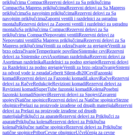
priključcima Compact
Rezervni delovi za Sa priključcima
Compact
Sa Mapress priključcima
Rezervni delovi za Sa Mapress
priključcima
Sa navojnim priključcima
Rezervni delovi za Sa
navojnim priključcima
Zaporni ventili i razdelnici za ugradnu
montažu
Rezervni delovi za Zaporni ventili i razdelnici za ugradnu
montažu
Sa priključcima Compact
Rezervni delovi za Sa
priključcima Compact
Nepovratni ventili
Rezervni delovi za
Nepovratni ventili
Sa Mapress priključcima
Rezervni delovi za Sa
Mapress priključcima
Ventili za odzračivanje za grejanje
Ventili za
brzo odzračivanje
Temperiranje površine
Sistemske cevi
Rezervni
delovi za Sistemske cevi
Asortiman razdelnika
Rezervni delovi za
Asortiman razdelnika
Razdelnici za podno grejanje
Rezervni delovi
za Razdelnici za podno grejanje
Ventili za brzo odzračivanje
Sistemi
za odvod vode iz zgrada
Geberit Silent-db20
Cevi
Fazonski
komadi
Rezervni delovi za Fazonski komadi
Lukovi
Račve
Rezervni
delovi za Račve
Redukcije
Revizioni komadi
Rezervni delovi za
Revizioni komadi
SuperTube fazonski komadi
Kolena
Posebni
fazonski komadi
Spojevi
Rezervni delovi za Spojevi
Zavareni
spojevi
Natične spojnice
Rezervni delovi za Natične spojnice
Stezne
obujmice
Prelazi na proizvode izrađene od drugih materijala
Rezervni
delovi za Prelazi na proizvode izrađene od drugih
materijala
Priključci za aparate
Rezervni delovi za Priključci za
aparate
Priključna kolena
Rezervni delovi za Priključna
kolena
Priključne natične spojnice
Rezervni delovi za Priključne
natične spojnice
Pribor
Cevne obujmice
Učvršćenja za cevne