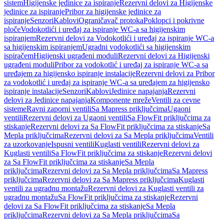
sistem
Higijenske jedinice za ispiranje
Rezervni delovi za Higijenske
jedinice za ispiranje
Pribor za higijenske jedinice za
ispiranje
Senzori
Kablovi
Ograničavač protoka
Poklopci i pokrivne
ploče
Vodokotlići i uređaj za ispiranje WC-a sa higijenskim
ispiranjem
Rezervni delovi za Vodokotlići i uređaj za ispiranje WC-a
sa higijenskim ispiranjem
Ugradni vodokotlići sa higijenskim
ispiračem
Higijenski ugrađeni moduli
Rezervni delovi za Higijenski
ugrađeni moduli
Pribor za vodokotlić i uređaj za ispiranje WC-a sa
uređajem za higijensko ispiranje instalacije
Rezervni delovi za Pribor
za vodokotlić i uređaj za ispiranje WC-a sa uređajem za higijensko
ispiranje instalacije
Senzori
Kablovi
Jedinice napajanja
Rezervni
delovi za Jedinice napajanja
Komponente mreže
Ventili za cevne
sisteme
Ravni zaporni ventili
Sa Mapress priključcima
Ugaoni
ventili
Rezervni delovi za Ugaoni ventili
Sa FlowFit priključcima za
stiskanje
Rezervni delovi za Sa FlowFit priključcima za stiskanje
Sa
Mepla priključcima
Rezervni delovi za Sa Mepla priključcima
Ventili
za uzorkovanje
Ispusni ventili
Kuglasti ventili
Rezervni delovi za
Kuglasti ventili
Sa FlowFit priključcima za stiskanje
Rezervni delovi
za Sa FlowFit priključcima za stiskanje
Sa Mepla
priključcima
Rezervni delovi za Sa Mepla priključcima
Sa Mapress
priključcima
Rezervni delovi za Sa Mapress priključcima
Kuglasti
ventili za ugradnu montažu
Rezervni delovi za Kuglasti ventili za
ugradnu montažu
Sa FlowFit priključcima za stiskanje
Rezervni
delovi za Sa FlowFit priključcima za stiskanje
Sa Mepla
priključcima
Rezervni delovi za Sa Mepla priključcima
Sa