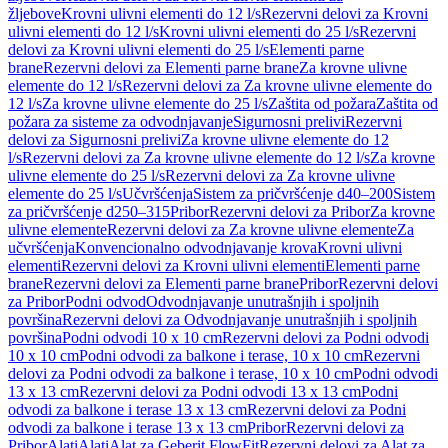
žljebove
Krovni ulivni elementi do 12 l/s
Rezervni delovi za Krovni
ulivni elementi do 12 l/s
Krovni ulivni elementi do 25 l/s
Rezervni
delovi za Krovni ulivni elementi do 25 l/s
Elementi parne
brane
Rezervni delovi za Elementi parne brane
Za krovne ulivne
elemente do 12 l/s
Rezervni delovi za Za krovne ulivne elemente do
12 l/s
Za krovne ulivne elemente do 25 l/s
Zaštita od požara
Zaštita od
požara za sisteme za odvodnjavanje
Sigurnosni prelivi
Rezervni
delovi za Sigurnosni prelivi
Za krovne ulivne elemente do 12
l/s
Rezervni delovi za Za krovne ulivne elemente do 12 l/s
Za krovne
ulivne elemente do 25 l/s
Rezervni delovi za Za krovne ulivne
elemente do 25 l/s
Učvršćenja
Sistem za pričvršćenje d40–200
Sistem
za pričvršćenje d250–315
Pribor
Rezervni delovi za Pribor
Za krovne
ulivne elemente
Rezervni delovi za Za krovne ulivne elemente
Za
učvršćenja
Konvencionalno odvodnjavanje krova
Krovni ulivni
elementi
Rezervni delovi za Krovni ulivni elementi
Elementi parne
brane
Rezervni delovi za Elementi parne brane
Pribor
Rezervni delovi
za Pribor
Podni odvod
Odvodnjavanje unutrašnjih i spoljnih
površina
Rezervni delovi za Odvodnjavanje unutrašnjih i spoljnih
površina
Podni odvodi 10 x 10 cm
Rezervni delovi za Podni odvodi
10 x 10 cm
Podni odvodi za balkone i terase, 10 x 10 cm
Rezervni
delovi za Podni odvodi za balkone i terase, 10 x 10 cm
Podni odvodi
13 x 13 cm
Rezervni delovi za Podni odvodi 13 x 13 cm
Podni
odvodi za balkone i terase 13 x 13 cm
Rezervni delovi za Podni
odvodi za balkone i terase 13 x 13 cm
Pribor
Rezervni delovi za
Pribor
Alati
Alati
Alat za Geberit FlowFit
Rezervni delovi za Alat za