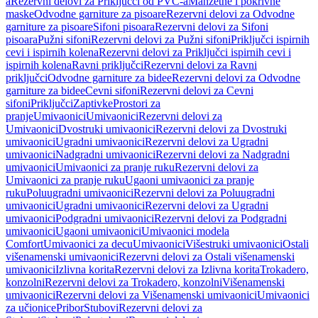
a
Rezervni delovi za Priključci od PVC-a
Manžetne i pokrivne
maske
Odvodne garniture za pisoare
Rezervni delovi za Odvodne
garniture za pisoare
Sifoni pisoara
Rezervni delovi za Sifoni
pisoara
Pužni sifoni
Rezervni delovi za Pužni sifoni
Priključci ispirnih
cevi i ispirnih kolena
Rezervni delovi za Priključci ispirnih cevi i
ispirnih kolena
Ravni priključci
Rezervni delovi za Ravni
priključci
Odvodne garniture za bidee
Rezervni delovi za Odvodne
garniture za bidee
Cevni sifoni
Rezervni delovi za Cevni
sifoni
Priključci
Zaptivke
Prostori za
pranje
Umivaonici
Umivaonici
Rezervni delovi za
Umivaonici
Dvostruki umivaonici
Rezervni delovi za Dvostruki
umivaonici
Ugradni umivaonici
Rezervni delovi za Ugradni
umivaonici
Nadgradni umivaonici
Rezervni delovi za Nadgradni
umivaonici
Umivaonici za pranje ruku
Rezervni delovi za
Umivaonici za pranje ruku
Ugaoni umivaonici za pranje
ruku
Poluugradni umivaonici
Rezervni delovi za Poluugradni
umivaonici
Ugradni umivaonici
Rezervni delovi za Ugradni
umivaonici
Podgradni umivaonici
Rezervni delovi za Podgradni
umivaonici
Ugaoni umivaonici
Umivaonici modela
Comfort
Umivaonici za decu
Umivaonici
Višestruki umivaonici
Ostali
višenamenski umivaonici
Rezervni delovi za Ostali višenamenski
umivaonici
Izlivna korita
Rezervni delovi za Izlivna korita
Trokadero,
konzolni
Rezervni delovi za Trokadero, konzolni
Višenamenski
umivaonici
Rezervni delovi za Višenamenski umivaonici
Umivaonici
za učionice
Pribor
Stubovi
Rezervni delovi za