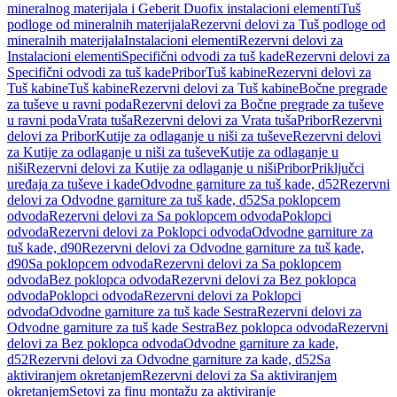
mineralnog materijala i Geberit Duofix instalacioni elementi
Tuš
podloge od mineralnih materijala
Rezervni delovi za Tuš podloge od
mineralnih materijala
Instalacioni elementi
Rezervni delovi za
Instalacioni elementi
Specifični odvodi za tuš kade
Rezervni delovi za
Specifični odvodi za tuš kade
Pribor
Tuš kabine
Rezervni delovi za
Tuš kabine
Tuš kabine
Rezervni delovi za Tuš kabine
Bočne pregrade
za tuševe u ravni poda
Rezervni delovi za Bočne pregrade za tuševe
u ravni poda
Vrata tuša
Rezervni delovi za Vrata tuša
Pribor
Rezervni
delovi za Pribor
Kutije za odlaganje u niši za tuševe
Rezervni delovi
za Kutije za odlaganje u niši za tuševe
Kutije za odlaganje u
niši
Rezervni delovi za Kutije za odlaganje u niši
Pribor
Priključci
uređaja za tuševe i kade
Odvodne garniture za tuš kade, d52
Rezervni
delovi za Odvodne garniture za tuš kade, d52
Sa poklopcem
odvoda
Rezervni delovi za Sa poklopcem odvoda
Poklopci
odvoda
Rezervni delovi za Poklopci odvoda
Odvodne garniture za
tuš kade, d90
Rezervni delovi za Odvodne garniture za tuš kade,
d90
Sa poklopcem odvoda
Rezervni delovi za Sa poklopcem
odvoda
Bez poklopca odvoda
Rezervni delovi za Bez poklopca
odvoda
Poklopci odvoda
Rezervni delovi za Poklopci
odvoda
Odvodne garniture za tuš kade Sestra
Rezervni delovi za
Odvodne garniture za tuš kade Sestra
Bez poklopca odvoda
Rezervni
delovi za Bez poklopca odvoda
Odvodne garniture za kade,
d52
Rezervni delovi za Odvodne garniture za kade, d52
Sa
aktiviranjem okretanjem
Rezervni delovi za Sa aktiviranjem
okretanjem
Setovi za finu montažu za aktiviranje