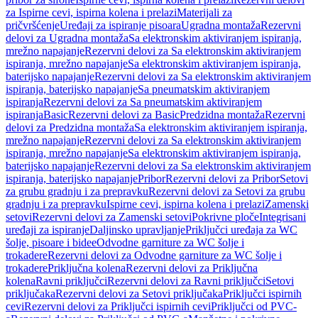
za Ispirne cevi, ispirna kolena i prelazi
Materijali za
pričvršćenje
Uređaji za ispiranje pisoara
Ugradna montaža
Rezervni
delovi za Ugradna montaža
Sa elektronskim aktiviranjem ispiranja,
mrežno napajanje
Rezervni delovi za Sa elektronskim aktiviranjem
ispiranja, mrežno napajanje
Sa elektronskim aktiviranjem ispiranja,
baterijsko napajanje
Rezervni delovi za Sa elektronskim aktiviranjem
ispiranja, baterijsko napajanje
Sa pneumatskim aktiviranjem
ispiranja
Rezervni delovi za Sa pneumatskim aktiviranjem
ispiranja
Basic
Rezervni delovi za Basic
Predzidna montaža
Rezervni
delovi za Predzidna montaža
Sa elektronskim aktiviranjem ispiranja,
mrežno napajanje
Rezervni delovi za Sa elektronskim aktiviranjem
ispiranja, mrežno napajanje
Sa elektronskim aktiviranjem ispiranja,
baterijsko napajanje
Rezervni delovi za Sa elektronskim aktiviranjem
ispiranja, baterijsko napajanje
Pribor
Rezervni delovi za Pribor
Setovi
za grubu gradnju i za prepravku
Rezervni delovi za Setovi za grubu
gradnju i za prepravku
Ispirne cevi, ispirna kolena i prelazi
Zamenski
setovi
Rezervni delovi za Zamenski setovi
Pokrivne ploče
Integrisani
uređaji za ispiranje
Daljinsko upravljanje
Priključci uređaja za WC
šolje, pisoare i bidee
Odvodne garniture za WC šolje i
trokadere
Rezervni delovi za Odvodne garniture za WC šolje i
trokadere
Priključna kolena
Rezervni delovi za Priključna
kolena
Ravni priključci
Rezervni delovi za Ravni priključci
Setovi
priključaka
Rezervni delovi za Setovi priključaka
Priključci ispirnih
cevi
Rezervni delovi za Priključci ispirnih cevi
Priključci od PVC-