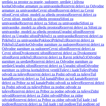
uređaja za prostor za pranje, sudopere, uređaje i izlivna
korita
Odvodne armature za umivaonike
Rezervni delovi za Odvodne
armature za umivaonike
Cevni sifoni
Rezervni delovi za Cevni
sifoni
Cevni sifoni, modeli za uštedu prostora
Rezervni delovi za
Cevni sifoni, modeli za uštedu prostora
Sifoni za
umivaonike
Rezervni delovi za Sifoni za umivaonike
Sifoni za
umivaonike, modeli za uštedu prostora
Rezervni delovi za Sifoni za
umivaonike, modeli za uštedu prostora
Ugradni sifoni
Rezervni
delovi za Ugradni sifoni
Priključci za umivaonike
Rezervni delovi za
Priključci za umivaonike
Poklopci
Priključci
Rezervni delovi za
Priključci
Zaptivke
Odvodne garniture za sudopere
Rezervni delovi za
Odvodne garniture za sudopere
Cevni sifoni
Rezervni delovi za
Cevni sifoni
Dvokomorni sifoni
Rezervni delovi za Dvokomorni
sifoni
Ravni priključci
Rezervni delovi za Ravni priključci
Odvodne
garniture za uređaje
Rezervni delovi za Odvodne garniture za
uređaje
Ugradni sifoni
Rezervni delovi za Ugradni sifoni
Odvodne
garniture za izlivna korita
Izlivni ventili
Tuševi i kade
Tuševi
Podni
odvodi za tuševe
Rezervni delovi za Podni odvodi za tuševe
Tuš
kanali
Rezervni delovi za Tuš kanali
Pribor za tuš kanale
Rezervni
delovi za Pribor za tuš kanale
Podni odvodi za tuševe
Rezervni delovi
za Podni odvodi za tuševe
Pribor za podne odvode za
tuševe
Rezervni delovi za Pribor za podne odvode za tuševe
Zidni
odvodi
Rezervni delovi za Zidni odvodi
Pribor za zidne
odvode
Rezervni delovi za Pribor za zidne odvode
Tuš kade i tuš
podloge
Rezervni delovi za Tuš kade i tuš podloge
Tuš podloge od