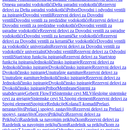
Omega ugradni vodokotlići
Delta ugradni vodokotlići
Rezervni
delovi za Delta ugradni vodokotlići
Pribor
Dovodni i odvodni ventili
za ispiranje
Dovodni ventili
Rezervni delovi za Dovodni
ventili
Dovodni ventili za predzidne vodokotliće
Rezervni delovi za
Dovodni ventili za predzidne vodokotliće
Dovodni ventili za
ugradne vodokotliće
Rezervni delovi za Dovodni ventili za ugradne
vodokotliće
Dovodni ventili za keramičke vodokotliće
Rezervni
delovi za Dovodni ventili za keramičke vodokotliće
Dovodni ventili
za vodokotliće univerzalni
Rezervni delovi za Dovodni ventili za
vodokotliće univerzalni
Odvodni ventili
Rezervni delovi za Odvodni
ventili
Start/stop funkcija ispiranja
Rezervni delovi za Start/stop
funkcija ispiranja
Jednokoličinsko ispiranje
Rezervni delovi za
Jednokoličinsko ispiranje
Dvokoličinsko ispiranje
Rezervni delovi za
Dvokoličinsko ispiranje
Unutrašnje garniture
Rezervni delovi za
Unutrašnje garniture
Jednokoličinsko ispiranje
Rezervni delovi za
Jednokoličinsko ispiranje
Dvokoličinsko ispiranje
Rezervni delovi za
Dvokoličinsko ispiranje
Pribor
Membrane
Sistemi za
snabdevanje
Geberit FlowFit
Sistemske cevi ML
Višeslojne sistemske
cevi za grejanje
Sistemske cevi SL
Spojni elementi
Rezervni delovi za
Spojni elementi
Spojnice
Redukcije
Kolana
T-komadi
Prelazi,
nerastavljivi
Prelazi i spojevi, rastavljivi
Rezervni delovi za Prelazi i
spojevi, rastavljivi
Čepovi
Priključci
Rezervni delovi za
Priključci
Razdelnik sa navojnim priključkom
Rezervni delovi za
Razdelnik sa navojnim priključkom
Razdelnik sa priključkom za
stiskanje
T-komadi za grejanje
Odvodne cevi i spojevi za grejanje,