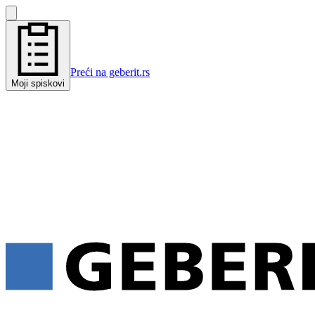
Preći na geberit.rs
Moji spiskovi