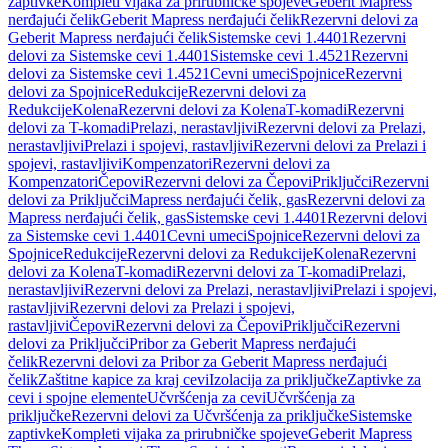
zaptivke
Kompleti vijaka za prirubničke spojeve
Geberit Mapress
nerđajući čelik
Geberit Mapress nerđajući čelik
Rezervni delovi za
Geberit Mapress nerđajući čelik
Sistemske cevi 1.4401
Rezervni
delovi za Sistemske cevi 1.4401
Sistemske cevi 1.4521
Rezervni
delovi za Sistemske cevi 1.4521
Cevni umeci
Spojnice
Rezervni
delovi za Spojnice
Redukcije
Rezervni delovi za
Redukcije
Kolena
Rezervni delovi za Kolena
T-komadi
Rezervni
delovi za T-komadi
Prelazi, nerastavljivi
Rezervni delovi za Prelazi,
nerastavljivi
Prelazi i spojevi, rastavljivi
Rezervni delovi za Prelazi i
spojevi, rastavljivi
Kompenzatori
Rezervni delovi za
Kompenzatori
Čepovi
Rezervni delovi za Čepovi
Priključci
Rezervni
delovi za Priključci
Mapress nerđajući čelik, gas
Rezervni delovi za
Mapress nerđajući čelik, gas
Sistemske cevi 1.4401
Rezervni delovi
za Sistemske cevi 1.4401
Cevni umeci
Spojnice
Rezervni delovi za
Spojnice
Redukcije
Rezervni delovi za Redukcije
Kolena
Rezervni
delovi za Kolena
T-komadi
Rezervni delovi za T-komadi
Prelazi,
nerastavljivi
Rezervni delovi za Prelazi, nerastavljivi
Prelazi i spojevi,
rastavljivi
Rezervni delovi za Prelazi i spojevi,
rastavljivi
Čepovi
Rezervni delovi za Čepovi
Priključci
Rezervni
delovi za Priključci
Pribor za Geberit Mapress nerđajući
čelik
Rezervni delovi za Pribor za Geberit Mapress nerđajući
čelik
Zaštitne kapice za kraj cevi
Izolacija za priključke
Zaptivke za
cevi i spojne elemente
Učvršćenja za cevi
Učvršćenja za
priključke
Rezervni delovi za Učvršćenja za priključke
Sistemske
zaptivke
Kompleti vijaka za prirubničke spojeve
Geberit Mapress