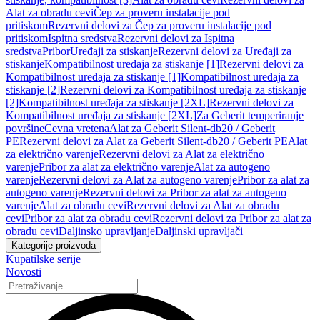
Alat za obradu cevi
Čep za proveru instalacije pod
pritiskom
Rezervni delovi za Čep za proveru instalacije pod
pritiskom
Ispitna sredstva
Rezervni delovi za Ispitna
sredstva
Pribor
Uređaji za stiskanje
Rezervni delovi za Uređaji za
stiskanje
Kompatibilnost uređaja za stiskanje [1]
Rezervni delovi za
Kompatibilnost uređaja za stiskanje [1]
Kompatibilnost uređaja za
stiskanje [2]
Rezervni delovi za Kompatibilnost uređaja za stiskanje
[2]
Kompatibilnost uređaja za stiskanje [2XL]
Rezervni delovi za
Kompatibilnost uređaja za stiskanje [2XL]
Za Geberit temperiranje
površine
Cevna vretena
Alat za Geberit Silent-db20 / Geberit
PE
Rezervni delovi za Alat za Geberit Silent-db20 / Geberit PE
Alat
za električno varenje
Rezervni delovi za Alat za električno
varenje
Pribor za alat za električno varenje
Alat za autogeno
varenje
Rezervni delovi za Alat za autogeno varenje
Pribor za alat za
autogeno varenje
Rezervni delovi za Pribor za alat za autogeno
varenje
Alat za obradu cevi
Rezervni delovi za Alat za obradu
cevi
Pribor za alat za obradu cevi
Rezervni delovi za Pribor za alat za
obradu cevi
Daljinsko upravljanje
Daljinski upravljači
Kategorije proizvoda
Kupatilske serije
Novosti