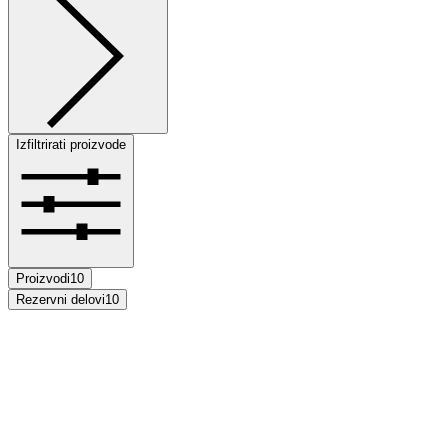
Izfiltrirati proizvode
Proizvodi
10
Rezervni delovi
10