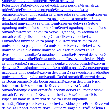
Stubovi
Stubovi
Polustubovi
Rezervni delovi za
Polustubovi
Pribor
Poklopci odvoda
Držači peškira
Materijali za
pričvršćenje
Dekorativne pregrade
Setovi umivaonika sa
ormarićem
Setovi umivaonika za pranje ruku sa ormarićem
Rezervni
delovi za Setovi umivaonika za pranje ruku sa ormarićem
Setovi
ugradnog umivaonika sa ormarićem
Rezervni delovi za Setovi
ugradnog umivaonika sa ormarićem
Setovi ugradnog umivaonika sa
ormarićem
Rezervni delovi za Setovi ugradnog umivaonika sa
ormarićem
Kupatilski nameštaj
Ormarići
Rezervni delovi za
Ormarići
Za umivaonike za pranje ruku
Rezervni delovi za Za
umivaonike za pranje ruku
Za umivaonike
Rezervni delovi za Za
umivaonike
Za dvostruke umivaonike
Rezervni delovi za Za
dvostruke umivaonike
Za ugradne umivaonike
Rezervni delovi za Za
ugradne umivaonike
Ploče za umivaonike
Rezervni delovi za Ploče
za umivaonike
Za nadpultne umivaonike u obliku posude
Rezervni
delovi za Za nadpultne umivaonike u obliku posude
Za pravougaone
nadpultne umivaonike
Rezervni delovi za Za pravougaone nadpultne
umivaonike
Za ugradne umivaonike
Bočni ormarići
Rezervni delovi
za Bočni ormarići
Niski bočni ormarići
Rezervni delovi za Niski
bočni ormarići
Visoki ormarići
Rezervni delovi za Visoki
ormarići
Srednje visoki ormarići
Rezervni delovi za Srednje visoki
ormarići
Viseći ormarići
Rezervni delovi za Viseći ormarići
Ostali
kupatilski nameštaj
Rezervni delovi za Ostali kupatilski
nameštaj
Zidne police
Rezervni delovi za Zidne police
Pribor
Rezervni
delovi za Pribor
Umeci za fioke i kutije za slaganje
Držači peškira i