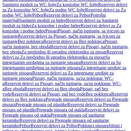
Sanitarni moduli za WC šolje
Za konzolne WC šolje
Rezervni delovi
za Za konzolne WC šolje
Za podne WC šolje
Rezervni delovi za Za
podne WC šolje
Pribor
Rezervni delovi za Pribor
Potrošni
materijali
Sanitarni moduli za bidee
Rezervni delovi za Sanitarni
moduli za bidee
Za konzolne i podne bidee
Rezervni delovi za Za
konzolne i podne bidee
Pisoari
Pisoari, način ispiranja, sa ivicom za
ispiranje
Rezervni delovi za Pisoari, način ispiranja, sa ivicom za
ispiranje
Bez poklopca
Rezervni delovi za Bez poklopca
Pisoari,
način ispiranja, bez oboda
Rezervni delovi za Pisoari, način ispiranja,
bez oboda
Za predzidnu ili ugradnu elektroniku za pisoar
Rezervni
delovi za Za predzidnu ili ugradnu elektroniku za pisoar
Sa
integrisanim uređajima za ispiranje pisoara
Rezervni delovi za Sa
integrisanim uređajima za ispiranje pisoara
Za integrisane uređaje za
ispiranje pisoara
Rezervni delovi za Za integrisane uređaje za
ispiranje pisoara
Pisoari, način ispiranja, sa/za poklopac WC-
a
Rezervni delovi za Pisoari, način ispiranja, sa/za poklopac WC-
a
Bez oboda
Rezervni delovi za Bez oboda
Pisoari, rad bez
vode
Rezervni delovi za Pisoari, rad bez vode
Bez poklopca
Rezervni
delovi za Bez poklopca
Pregrade pisoara
Rezervni delovi za Pregrade
pisoara
Pregrade pisoara od plastike
Rezervni delovi za Pregrade
pisoara od plastike
Pregrade pisoara od stakla
Rezervni delovi za
Pregrade pisoara od stakla
Pregrade pisoara od sanitarne
keramike
Rezervni delovi za Pregrade pisoara od sanitarne
keramike
Pribor
Rezervni delovi za Pribor
Poklopci pisoara
Sifoni i
pribor za sifone
Ispirne cevi, ispirna kolena i prelazi
Rezervni delovi