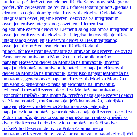
kukice za peškire
Svetlosni elementi
Ručke
Setovi nogara
Magnetne
ploče
Utičnice
Rezervni delovi za Utičnice
Dodatni pribor
Ogledala i
elementi sa ogledalom
Ogledala
Rezervni delovi za Ogledala
Sa
integrisanim osvetljenjem
Rezervni delovi za Sa integrisanim
osvetljenjem
Bez integrisanog osvetljenja
Elementi sa
ogledalom
Rezervni delovi za Elementi sa ogledalom
Sa integrisanim
osvetljenjem
Rezervni delovi za Sa integrisanim osvetljenjem
Bez
integrisanog osvetljenja
Rezervni delovi za Bez integrisanog
osvetljenja
Pribor
Svetlosni elementi
Ručke
Dodatni
pribor
Utičnice
Armature
Armature za umivaonike
Rezervni delovi za
Armature za umivaonike
Montaža na umivaonik, mrežno
napajanje
Rezervni delovi za Montaža na umivaonik, mrežno
napajanje
Montaža na umivaonik, baterijsko napajanje
Rezervni
delovi za Montaža na umivaonik, baterijsko napajanje
Montaža na
umivaonik, generatorsko napajanje
Rezervni delovi za Montaža na
umivaonik, generatorsko napajanje
Montaža na umivaonik,
jednoručni mešači
Rezervni delovi za Montaža na umivaonik,
jednoručni mešači
Zidna montaža, mrežno napajanje
Rezervni delovi
za Zidna montaža, mrežno napajanje
Zidna montaža, baterijsko
napajanje
Rezervni delovi za Zidna montaža, baterijsko
napajanje
Zidna montaža, generatorsko napajanje
Rezervni delovi za
Zidna montaža, generatorsko napajanje
Zidna montaža, mešači sa
dve ručke
Rezervni delovi za Zidna montaža, mešači sa dve
ručke
Pribor
Rezervni delovi za Pribor
Za armature za
umivaonike
Rezervni delovi za Za armature za umivaonike
Priključci