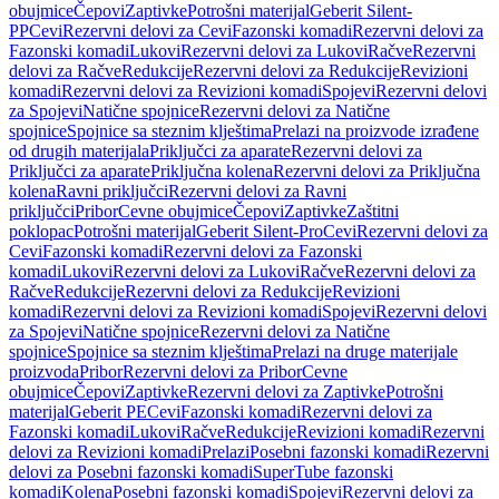
obujmice
Čepovi
Zaptivke
Potrošni materijal
Geberit Silent-
PP
Cevi
Rezervni delovi za Cevi
Fazonski komadi
Rezervni delovi za
Fazonski komadi
Lukovi
Rezervni delovi za Lukovi
Račve
Rezervni
delovi za Račve
Redukcije
Rezervni delovi za Redukcije
Revizioni
komadi
Rezervni delovi za Revizioni komadi
Spojevi
Rezervni delovi
za Spojevi
Natične spojnice
Rezervni delovi za Natične
spojnice
Spojnice sa steznim klještima
Prelazi na proizvode izrađene
od drugih materijala
Priključci za aparate
Rezervni delovi za
Priključci za aparate
Priključna kolena
Rezervni delovi za Priključna
kolena
Ravni priključci
Rezervni delovi za Ravni
priključci
Pribor
Cevne obujmice
Čepovi
Zaptivke
Zaštitni
poklopac
Potrošni materijal
Geberit Silent-Pro
Cevi
Rezervni delovi za
Cevi
Fazonski komadi
Rezervni delovi za Fazonski
komadi
Lukovi
Rezervni delovi za Lukovi
Račve
Rezervni delovi za
Račve
Redukcije
Rezervni delovi za Redukcije
Revizioni
komadi
Rezervni delovi za Revizioni komadi
Spojevi
Rezervni delovi
za Spojevi
Natične spojnice
Rezervni delovi za Natične
spojnice
Spojnice sa steznim klještima
Prelazi na druge materijale
proizvoda
Pribor
Rezervni delovi za Pribor
Cevne
obujmice
Čepovi
Zaptivke
Rezervni delovi za Zaptivke
Potrošni
materijal
Geberit PE
Cevi
Fazonski komadi
Rezervni delovi za
Fazonski komadi
Lukovi
Račve
Redukcije
Revizioni komadi
Rezervni
delovi za Revizioni komadi
Prelazi
Posebni fazonski komadi
Rezervni
delovi za Posebni fazonski komadi
SuperTube fazonski
komadi
Kolena
Posebni fazonski komadi
Spojevi
Rezervni delovi za