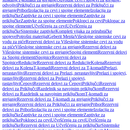
odvojivi
Priključci za grejanje
Rezervni delovi za Priključci za
grejanje
Pribor
Izolacija za cevi i spojne elemente
Izolacija za
priključke
Zaptivke za cevi i spojne elemente
Zaptivke za
priključke
Zaptivke za spojne elemente
Poklopci za cevi
Poklopac za
spojne elemente
Učvršćenja za cevi
Učvršćenja za
priključke
Sistemske zaptivke
Kompleti vijaka za prirubničke
spojeve
Potrošni materijal
Geberit Mepla
Višeslojne sistemske cevi za
vodu za piće
Rezervni delovi za Višeslojne sistemske cevi za vodu
za piće
Višeslojne sistemske cevi za grejanje
Rezervni delovi za
Višeslojne sistemske cevi za grejanje
Spojni elementi
Rezervni delovi
za Spojni elementi
Spojnice
Rezervni delovi za
Spojnice
Redukcije
Rezervni delovi za Redukcije
Kolena
Rezervni
delovi za Kolena
T-komadi
Rezervni delovi za T-komadi
Prelazi,
nerastavljivi
Rezervni delovi za Prelazi, nerastavljivi
Prelazi i spojevi,
rastavljivi
Rezervni delovi za Prelazi i spojevi,
rastavljivi
Čepovi
Rezervni delovi za Čepovi
Priključci
Rezervni
delovi za Priključci
Razdelnik sa navojnim priključkom
Rezervni
delovi za Razdelnik sa navojnim priključkom
T-komadi za
grejanje
Rezervni delovi za T-komadi za grejanje
Priključci za
grejanje
Rezervni delovi za Priključci za grejanje
Pribor
Rezervni
delovi za Pribor
Izolacija za cevi i spojne elemente
Izolacija za
priključke
Zaptivke za cevi i spojne elemente
Zaptivke za
priključke
Poklopci za cevi
Učvršćenja za cevi
Učvršćenja za
priključke
Rezervni delovi za Učvršćenja za priključke
Sistemske