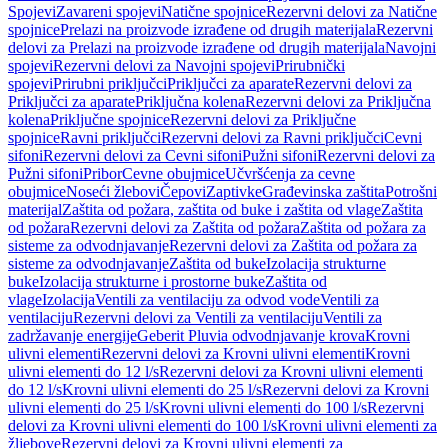
Spojevi
Zavareni spojevi
Natične spojnice
Rezervni delovi za Natične
spojnice
Prelazi na proizvode izrađene od drugih materijala
Rezervni
delovi za Prelazi na proizvode izrađene od drugih materijala
Navojni
spojevi
Rezervni delovi za Navojni spojevi
Prirubnički
spojevi
Prirubni priključci
Priključci za aparate
Rezervni delovi za
Priključci za aparate
Priključna kolena
Rezervni delovi za Priključna
kolena
Priključne spojnice
Rezervni delovi za Priključne
spojnice
Ravni priključci
Rezervni delovi za Ravni priključci
Cevni
sifoni
Rezervni delovi za Cevni sifoni
Pužni sifoni
Rezervni delovi za
Pužni sifoni
Pribor
Cevne obujmice
Učvršćenja za cevne
obujmice
Noseći žlebovi
Čepovi
Zaptivke
Građevinska zaštita
Potrošni
materijal
Zaštita od požara, zaštita od buke i zaštita od vlage
Zaštita
od požara
Rezervni delovi za Zaštita od požara
Zaštita od požara za
sisteme za odvodnjavanje
Rezervni delovi za Zaštita od požara za
sisteme za odvodnjavanje
Zaštita od buke
Izolacija strukturne
buke
Izolacija strukturne i prostorne buke
Zaštita od
vlage
Izolacija
Ventili za ventilaciju za odvod vode
Ventili za
ventilaciju
Rezervni delovi za Ventili za ventilaciju
Ventili za
zadržavanje energije
Geberit Pluvia odvodnjavanje krova
Krovni
ulivni elementi
Rezervni delovi za Krovni ulivni elementi
Krovni
ulivni elementi do 12 l/s
Rezervni delovi za Krovni ulivni elementi
do 12 l/s
Krovni ulivni elementi do 25 l/s
Rezervni delovi za Krovni
ulivni elementi do 25 l/s
Krovni ulivni elementi do 100 l/s
Rezervni
delovi za Krovni ulivni elementi do 100 l/s
Krovni ulivni elementi za
žljebove
Rezervni delovi za Krovni ulivni elementi za