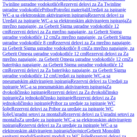
Twinline ugradne vodokotliće
Rezervni delovi za Za Twinline
ugradne vodokotliće
Pribor
Potrošni materijali
Uređaji za ispiranje
WC-a sa elektronskim aktiviranjem ispiranja
Rezervni delovi za
Uređaji za ispiranje WC-a sa elektronskim aktiviranjem ispiranja
Za
mrežno napajanje, za Geberit Sigma ugradne vodokotliće 12
cm
Rezervni delovi za Za mrežno napajanje, za Geberit Sigma
ugradne vodokotliće 12 cm
Za mrežno napajanje, za Geberit Sigma
ugradne vodokotliće 8 cm
Rezervni delovi za Za mrežno napajanje,
za Geberit Sigma ugradne vodokotliće 8 cm
Za mrežno napajanje, za
Geberit Omega ugradne vodokotliće 12 cm
Rezervni delovi za Za
mrežno napajanje, za Geberit Omega ugradne vodokotliće 12 cm
Za
baterijsko napajanje, za Geberit Sigma ugradne vodokotliće 12
cm
Rezervni delovi za Za baterijsko napajanje, za Geberit Sigma
ugradne vodokotliće 12 cm
Uređaji za ispiranje WC-a sa
pneumatskim aktiviranjem ispiranja
Rezervni delovi za Uređaji za
ispiranje WC-a sa pneumatskim aktiviranjem ispiranja
Za
dvokoličinsko ispiranje
Rezervni delovi za Za dvokoličinsko
ispiranje
Za jednokoličinsko ispiranje
Rezervni delovi za Za
jednokoličinsko ispiranje
Pribor za uređaje za ispiranje WC
šolje
Rezervni delovi za Pribor za uređaje za ispiranje WC
šolje
Ugradni setovi za montažu
Rezervni delovi za Ugradni setovi za
montažu
Za uređaje za ispiranje WC-a sa elektronskim aktiviranjem
ispiranja
Rezervni delovi za Za uređaje za ispiranje WC-a sa
elektronskim aktiviranjem ispiranja
Spojnice
Geberit Monolith
sanitarni moduli
Sanitarni moduli za WC šolje
Rezervni delovi za