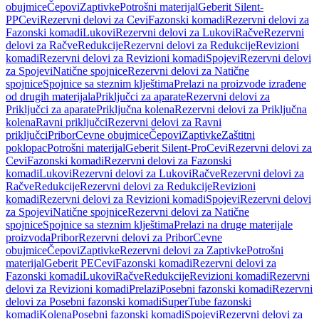
obujmice
Čepovi
Zaptivke
Potrošni materijal
Geberit Silent-
PP
Cevi
Rezervni delovi za Cevi
Fazonski komadi
Rezervni delovi za
Fazonski komadi
Lukovi
Rezervni delovi za Lukovi
Račve
Rezervni
delovi za Račve
Redukcije
Rezervni delovi za Redukcije
Revizioni
komadi
Rezervni delovi za Revizioni komadi
Spojevi
Rezervni delovi
za Spojevi
Natične spojnice
Rezervni delovi za Natične
spojnice
Spojnice sa steznim klještima
Prelazi na proizvode izrađene
od drugih materijala
Priključci za aparate
Rezervni delovi za
Priključci za aparate
Priključna kolena
Rezervni delovi za Priključna
kolena
Ravni priključci
Rezervni delovi za Ravni
priključci
Pribor
Cevne obujmice
Čepovi
Zaptivke
Zaštitni
poklopac
Potrošni materijal
Geberit Silent-Pro
Cevi
Rezervni delovi za
Cevi
Fazonski komadi
Rezervni delovi za Fazonski
komadi
Lukovi
Rezervni delovi za Lukovi
Račve
Rezervni delovi za
Račve
Redukcije
Rezervni delovi za Redukcije
Revizioni
komadi
Rezervni delovi za Revizioni komadi
Spojevi
Rezervni delovi
za Spojevi
Natične spojnice
Rezervni delovi za Natične
spojnice
Spojnice sa steznim klještima
Prelazi na druge materijale
proizvoda
Pribor
Rezervni delovi za Pribor
Cevne
obujmice
Čepovi
Zaptivke
Rezervni delovi za Zaptivke
Potrošni
materijal
Geberit PE
Cevi
Fazonski komadi
Rezervni delovi za
Fazonski komadi
Lukovi
Račve
Redukcije
Revizioni komadi
Rezervni
delovi za Revizioni komadi
Prelazi
Posebni fazonski komadi
Rezervni
delovi za Posebni fazonski komadi
SuperTube fazonski
komadi
Kolena
Posebni fazonski komadi
Spojevi
Rezervni delovi za