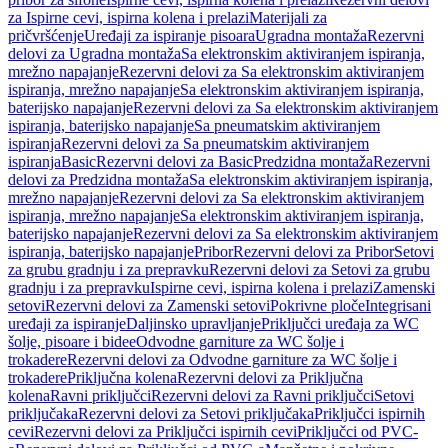
za Ispirne cevi, ispirna kolena i prelazi
Materijali za
pričvršćenje
Uređaji za ispiranje pisoara
Ugradna montaža
Rezervni
delovi za Ugradna montaža
Sa elektronskim aktiviranjem ispiranja,
mrežno napajanje
Rezervni delovi za Sa elektronskim aktiviranjem
ispiranja, mrežno napajanje
Sa elektronskim aktiviranjem ispiranja,
baterijsko napajanje
Rezervni delovi za Sa elektronskim aktiviranjem
ispiranja, baterijsko napajanje
Sa pneumatskim aktiviranjem
ispiranja
Rezervni delovi za Sa pneumatskim aktiviranjem
ispiranja
Basic
Rezervni delovi za Basic
Predzidna montaža
Rezervni
delovi za Predzidna montaža
Sa elektronskim aktiviranjem ispiranja,
mrežno napajanje
Rezervni delovi za Sa elektronskim aktiviranjem
ispiranja, mrežno napajanje
Sa elektronskim aktiviranjem ispiranja,
baterijsko napajanje
Rezervni delovi za Sa elektronskim aktiviranjem
ispiranja, baterijsko napajanje
Pribor
Rezervni delovi za Pribor
Setovi
za grubu gradnju i za prepravku
Rezervni delovi za Setovi za grubu
gradnju i za prepravku
Ispirne cevi, ispirna kolena i prelazi
Zamenski
setovi
Rezervni delovi za Zamenski setovi
Pokrivne ploče
Integrisani
uređaji za ispiranje
Daljinsko upravljanje
Priključci uređaja za WC
šolje, pisoare i bidee
Odvodne garniture za WC šolje i
trokadere
Rezervni delovi za Odvodne garniture za WC šolje i
trokadere
Priključna kolena
Rezervni delovi za Priključna
kolena
Ravni priključci
Rezervni delovi za Ravni priključci
Setovi
priključaka
Rezervni delovi za Setovi priključaka
Priključci ispirnih
cevi
Rezervni delovi za Priključci ispirnih cevi
Priključci od PVC-