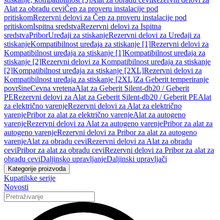
Alat za obradu cevi
Čep za proveru instalacije pod
pritiskom
Rezervni delovi za Čep za proveru instalacije pod
pritiskom
Ispitna sredstva
Rezervni delovi za Ispitna
sredstva
Pribor
Uređaji za stiskanje
Rezervni delovi za Uređaji za
stiskanje
Kompatibilnost uređaja za stiskanje [1]
Rezervni delovi za
Kompatibilnost uređaja za stiskanje [1]
Kompatibilnost uređaja za
stiskanje [2]
Rezervni delovi za Kompatibilnost uređaja za stiskanje
[2]
Kompatibilnost uređaja za stiskanje [2XL]
Rezervni delovi za
Kompatibilnost uređaja za stiskanje [2XL]
Za Geberit temperiranje
površine
Cevna vretena
Alat za Geberit Silent-db20 / Geberit
PE
Rezervni delovi za Alat za Geberit Silent-db20 / Geberit PE
Alat
za električno varenje
Rezervni delovi za Alat za električno
varenje
Pribor za alat za električno varenje
Alat za autogeno
varenje
Rezervni delovi za Alat za autogeno varenje
Pribor za alat za
autogeno varenje
Rezervni delovi za Pribor za alat za autogeno
varenje
Alat za obradu cevi
Rezervni delovi za Alat za obradu
cevi
Pribor za alat za obradu cevi
Rezervni delovi za Pribor za alat za
obradu cevi
Daljinsko upravljanje
Daljinski upravljači
Kategorije proizvoda
Kupatilske serije
Novosti