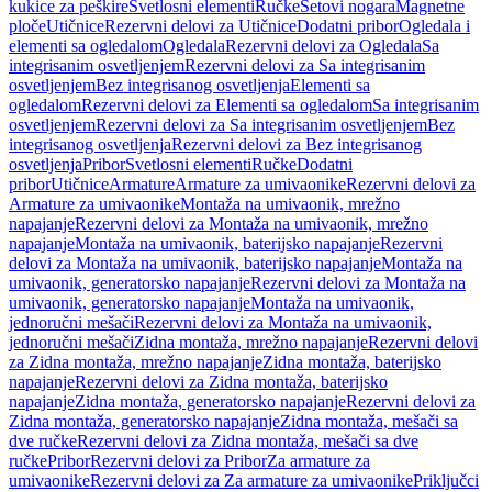
kukice za peškire
Svetlosni elementi
Ručke
Setovi nogara
Magnetne
ploče
Utičnice
Rezervni delovi za Utičnice
Dodatni pribor
Ogledala i
elementi sa ogledalom
Ogledala
Rezervni delovi za Ogledala
Sa
integrisanim osvetljenjem
Rezervni delovi za Sa integrisanim
osvetljenjem
Bez integrisanog osvetljenja
Elementi sa
ogledalom
Rezervni delovi za Elementi sa ogledalom
Sa integrisanim
osvetljenjem
Rezervni delovi za Sa integrisanim osvetljenjem
Bez
integrisanog osvetljenja
Rezervni delovi za Bez integrisanog
osvetljenja
Pribor
Svetlosni elementi
Ručke
Dodatni
pribor
Utičnice
Armature
Armature za umivaonike
Rezervni delovi za
Armature za umivaonike
Montaža na umivaonik, mrežno
napajanje
Rezervni delovi za Montaža na umivaonik, mrežno
napajanje
Montaža na umivaonik, baterijsko napajanje
Rezervni
delovi za Montaža na umivaonik, baterijsko napajanje
Montaža na
umivaonik, generatorsko napajanje
Rezervni delovi za Montaža na
umivaonik, generatorsko napajanje
Montaža na umivaonik,
jednoručni mešači
Rezervni delovi za Montaža na umivaonik,
jednoručni mešači
Zidna montaža, mrežno napajanje
Rezervni delovi
za Zidna montaža, mrežno napajanje
Zidna montaža, baterijsko
napajanje
Rezervni delovi za Zidna montaža, baterijsko
napajanje
Zidna montaža, generatorsko napajanje
Rezervni delovi za
Zidna montaža, generatorsko napajanje
Zidna montaža, mešači sa
dve ručke
Rezervni delovi za Zidna montaža, mešači sa dve
ručke
Pribor
Rezervni delovi za Pribor
Za armature za
umivaonike
Rezervni delovi za Za armature za umivaonike
Priključci