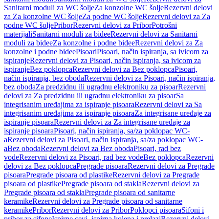
Sanitarni moduli za WC šolje
Za konzolne WC šolje
Rezervni delovi
za Za konzolne WC šolje
Za podne WC šolje
Rezervni delovi za Za
podne WC šolje
Pribor
Rezervni delovi za Pribor
Potrošni
materijali
Sanitarni moduli za bidee
Rezervni delovi za Sanitarni
moduli za bidee
Za konzolne i podne bidee
Rezervni delovi za Za
konzolne i podne bidee
Pisoari
Pisoari, način ispiranja, sa ivicom za
ispiranje
Rezervni delovi za Pisoari, način ispiranja, sa ivicom za
ispiranje
Bez poklopca
Rezervni delovi za Bez poklopca
Pisoari,
način ispiranja, bez oboda
Rezervni delovi za Pisoari, način ispiranja,
bez oboda
Za predzidnu ili ugradnu elektroniku za pisoar
Rezervni
delovi za Za predzidnu ili ugradnu elektroniku za pisoar
Sa
integrisanim uređajima za ispiranje pisoara
Rezervni delovi za Sa
integrisanim uređajima za ispiranje pisoara
Za integrisane uređaje za
ispiranje pisoara
Rezervni delovi za Za integrisane uređaje za
ispiranje pisoara
Pisoari, način ispiranja, sa/za poklopac WC-
a
Rezervni delovi za Pisoari, način ispiranja, sa/za poklopac WC-
a
Bez oboda
Rezervni delovi za Bez oboda
Pisoari, rad bez
vode
Rezervni delovi za Pisoari, rad bez vode
Bez poklopca
Rezervni
delovi za Bez poklopca
Pregrade pisoara
Rezervni delovi za Pregrade
pisoara
Pregrade pisoara od plastike
Rezervni delovi za Pregrade
pisoara od plastike
Pregrade pisoara od stakla
Rezervni delovi za
Pregrade pisoara od stakla
Pregrade pisoara od sanitarne
keramike
Rezervni delovi za Pregrade pisoara od sanitarne
keramike
Pribor
Rezervni delovi za Pribor
Poklopci pisoara
Sifoni i
pribor za sifone
Ispirne cevi, ispirna kolena i prelazi
Rezervni delovi