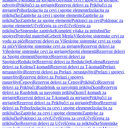
odvojivi
Priključci za grejanje
Rezervni delovi za Priključci za
grejanje
Pribor
Izolacija za cevi i spojne elemente
Izolacija za
priključke
Zaptivke za cevi i spojne elemente
Zaptivke za
priključke
Zaptivke za spojne elemente
Poklopci za cevi
Poklopac za
spojne elemente
Učvršćenja za cevi
Učvršćenja za
priključke
Sistemske zaptivke
Kompleti vijaka za prirubničke
spojeve
Potrošni materijal
Geberit Mepla
Višeslojne sistemske cevi za
vodu za piće
Rezervni delovi za Višeslojne sistemske cevi za vodu
za piće
Višeslojne sistemske cevi za grejanje
Rezervni delovi za
Višeslojne sistemske cevi za grejanje
Spojni elementi
Rezervni delovi
za Spojni elementi
Spojnice
Rezervni delovi za
Spojnice
Redukcije
Rezervni delovi za Redukcije
Kolena
Rezervni
delovi za Kolena
T-komadi
Rezervni delovi za T-komadi
Prelazi,
nerastavljivi
Rezervni delovi za Prelazi, nerastavljivi
Prelazi i spojevi,
rastavljivi
Rezervni delovi za Prelazi i spojevi,
rastavljivi
Čepovi
Rezervni delovi za Čepovi
Priključci
Rezervni
delovi za Priključci
Razdelnik sa navojnim priključkom
Rezervni
delovi za Razdelnik sa navojnim priključkom
T-komadi za
grejanje
Rezervni delovi za T-komadi za grejanje
Priključci za
grejanje
Rezervni delovi za Priključci za grejanje
Pribor
Rezervni
delovi za Pribor
Izolacija za cevi i spojne elemente
Izolacija za
priključke
Zaptivke za cevi i spojne elemente
Zaptivke za
priključke
Poklopci za cevi
Učvršćenja za cevi
Učvršćenja za
priključke
Rezervni delovi za Učvršćenja za priključke
Sistemske