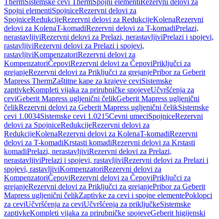
Therm
Sistemske cevi Therm
Spojni elementi
Rezervni delovi za
Spojni elementi
Spojnice
Rezervni delovi za
Spojnice
Redukcije
Rezervni delovi za Redukcije
Kolena
Rezervni
delovi za Kolena
T-komadi
Rezervni delovi za T-komadi
Prelazi,
nerastavljivi
Rezervni delovi za Prelazi, nerastavljivi
Prelazi i spojevi,
rastavljivi
Rezervni delovi za Prelazi i spojevi,
rastavljivi
Kompenzatori
Rezervni delovi za
Kompenzatori
Čepovi
Rezervni delovi za Čepovi
Priključci za
grejanje
Rezervni delovi za Priključci za grejanje
Pribor za Geberit
Mapress Therm
Zaštitne kape za krajeve cevi
Sistemske
zaptivke
Kompleti vijaka za prirubničke spojeve
Učvršćenja za
cevi
Geberit Mapress ugljenični čelik
Geberit Mapress ugljenični
čelik
Rezervni delovi za Geberit Mapress ugljenični čelik
Sistemske
cevi 1.0034
Sistemske cevi 1.0215
Cevni umeci
Spojnice
Rezervni
delovi za Spojnice
Redukcije
Rezervni delovi za
Redukcije
Kolena
Rezervni delovi za Kolena
T-komadi
Rezervni
delovi za T-komadi
Krstasti komadi
Rezervni delovi za Krstasti
komadi
Prelazi, nerastavljivi
Rezervni delovi za Prelazi,
nerastavljivi
Prelazi i spojevi, rastavljivi
Rezervni delovi za Prelazi i
spojevi, rastavljivi
Kompenzatori
Rezervni delovi za
Kompenzatori
Čepovi
Rezervni delovi za Čepovi
Priključci za
grejanje
Rezervni delovi za Priključci za grejanje
Pribor za Geberit
Mapress ugljenični čelik
Zaptivke za cevi i spojne elemente
Poklopci
za cevi
Učvršćenja za cevi
Učvršćenja za priključke
Sistemske
zaptivke
Kompleti vijaka za prirubničke spojeve
Geberit higijenski