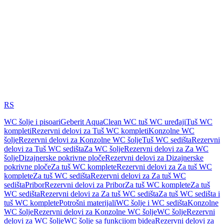
RS
WC šolje i pisoari
Geberit AquaClean WC tuš WC uređaji
Tuš WC
kompleti
Rezervni delovi za Tuš WC kompleti
Konzolne WC
šolje
Rezervni delovi za Konzolne WC šolje
Tuš WC sedišta
Rezervni
delovi za Tuš WC sedišta
Za WC šolje
Rezervni delovi za Za WC
šolje
Dizajnerske pokrivne ploče
Rezervni delovi za Dizajnerske
pokrivne ploče
Za tuš WC komplete
Rezervni delovi za Za tuš WC
komplete
Za tuš WC sedišta
Rezervni delovi za Za tuš WC
sedišta
Pribor
Rezervni delovi za Pribor
Za tuš WC komplete
Za tuš
WC sedišta
Rezervni delovi za Za tuš WC sedišta
Za tuš WC sedišta i
tuš WC komplete
Potrošni materijali
WC šolje i WC sedišta
Konzolne
WC šolje
Rezervni delovi za Konzolne WC šolje
WC šolje
Rezervni
delovi za WC šolje
WC šolje sa funkcijom bidea
Rezervni delovi za