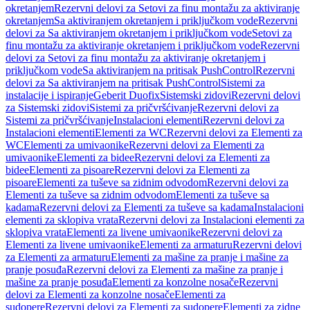
okretanjem
Rezervni delovi za Setovi za finu montažu za aktiviranje
okretanjem
Sa aktiviranjem okretanjem i priključkom vode
Rezervni
delovi za Sa aktiviranjem okretanjem i priključkom vode
Setovi za
finu montažu za aktiviranje okretanjem i priključkom vode
Rezervni
delovi za Setovi za finu montažu za aktiviranje okretanjem i
priključkom vode
Sa aktiviranjem na pritisak PushControl
Rezervni
delovi za Sa aktiviranjem na pritisak PushControl
Sistemi za
instalacije i ispiranje
Geberit Duofix
Sistemski zidovi
Rezervni delovi
za Sistemski zidovi
Sistemi za pričvršćivanje
Rezervni delovi za
Sistemi za pričvršćivanje
Instalacioni elementi
Rezervni delovi za
Instalacioni elementi
Elementi za WC
Rezervni delovi za Elementi za
WC
Elementi za umivaonike
Rezervni delovi za Elementi za
umivaonike
Elementi za bidee
Rezervni delovi za Elementi za
bidee
Elementi za pisoare
Rezervni delovi za Elementi za
pisoare
Elementi za tuševe sa zidnim odvodom
Rezervni delovi za
Elementi za tuševe sa zidnim odvodom
Elementi za tuševe sa
kadama
Rezervni delovi za Elementi za tuševe sa kadama
Instalacioni
elementi za sklopiva vrata
Rezervni delovi za Instalacioni elementi za
sklopiva vrata
Elementi za livene umivaonike
Rezervni delovi za
Elementi za livene umivaonike
Elementi za armaturu
Rezervni delovi
za Elementi za armaturu
Elementi za mašine za pranje i mašine za
pranje posuđa
Rezervni delovi za Elementi za mašine za pranje i
mašine za pranje posuđa
Elementi za konzolne nosače
Rezervni
delovi za Elementi za konzolne nosače
Elementi za
sudopere
Rezervni delovi za Elementi za sudopere
Elementi za zidne