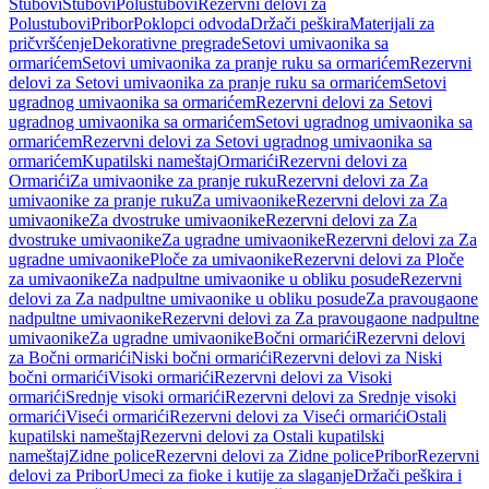
Stubovi
Stubovi
Polustubovi
Rezervni delovi za
Polustubovi
Pribor
Poklopci odvoda
Držači peškira
Materijali za
pričvršćenje
Dekorativne pregrade
Setovi umivaonika sa
ormarićem
Setovi umivaonika za pranje ruku sa ormarićem
Rezervni
delovi za Setovi umivaonika za pranje ruku sa ormarićem
Setovi
ugradnog umivaonika sa ormarićem
Rezervni delovi za Setovi
ugradnog umivaonika sa ormarićem
Setovi ugradnog umivaonika sa
ormarićem
Rezervni delovi za Setovi ugradnog umivaonika sa
ormarićem
Kupatilski nameštaj
Ormarići
Rezervni delovi za
Ormarići
Za umivaonike za pranje ruku
Rezervni delovi za Za
umivaonike za pranje ruku
Za umivaonike
Rezervni delovi za Za
umivaonike
Za dvostruke umivaonike
Rezervni delovi za Za
dvostruke umivaonike
Za ugradne umivaonike
Rezervni delovi za Za
ugradne umivaonike
Ploče za umivaonike
Rezervni delovi za Ploče
za umivaonike
Za nadpultne umivaonike u obliku posude
Rezervni
delovi za Za nadpultne umivaonike u obliku posude
Za pravougaone
nadpultne umivaonike
Rezervni delovi za Za pravougaone nadpultne
umivaonike
Za ugradne umivaonike
Bočni ormarići
Rezervni delovi
za Bočni ormarići
Niski bočni ormarići
Rezervni delovi za Niski
bočni ormarići
Visoki ormarići
Rezervni delovi za Visoki
ormarići
Srednje visoki ormarići
Rezervni delovi za Srednje visoki
ormarići
Viseći ormarići
Rezervni delovi za Viseći ormarići
Ostali
kupatilski nameštaj
Rezervni delovi za Ostali kupatilski
nameštaj
Zidne police
Rezervni delovi za Zidne police
Pribor
Rezervni
delovi za Pribor
Umeci za fioke i kutije za slaganje
Držači peškira i