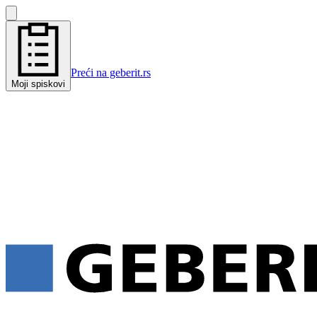
Preći na geberit.rs
Moji spiskovi