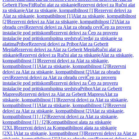
Geberit FlowFit
Ručni alat za stiskanje
Rezervni delovi za Ručni alat
za stiskanje
Alat za stiskanje, kompatibilnost [1]
Rezervni delovi za
Alat za stiskanje, kompatibilnost [1]
Alat za stiskanje, kompatibilnost
[2]
Rezervni delovi za Alat za stiskanje, kompatibilnost [2]
Alat za
obradu cevi
Rezervni delovi za Alat za obradu cevi
Čep za proveru
instalacije pod pritiskom
Rezervni delovi za Čep za proveru
instalacije pod pritiskom
Ispitna sredstva
Uređaj za stiskanje sa
alatima
Pribor
Rezervni delovi za Pribor
Alat za Geberit
Mepla
Rezervni delovi za Alat za Geberit Mepla
Ručni alat za
stiskanje
Rezervni delovi za Ručni alat za stiskanje
Alat za stiskanje,
kompatibilnost [1]
Rezervni delovi za Alat za stiskanje,
kompatibilnost [1]
Alat za stiskanje, kompatibilnost [2]
Rezervni
delovi za Alat za stiskanje, kompatibilnost [2]
Alat za obradu
cevi
Rezervni delovi za Alat za obradu cevi
Čep za proveru
instalacije pod pritiskom
Rezervni delovi za Čep za proveru
instalacije pod pritiskom
Ispitna sredstva
Pribor
Alat za Geberit
Mapress
Rezervni delovi za Alat za Geberit Mapress
Alat za
stiskanje, kompatibilnost [1]
Rezervni delovi za Alat za stiskanje,
kompatibilnost [1]
Alat za stiskanje, kompatibilnost [2]
Rezervni
delovi za Alat za stiskanje, kompatibilnost [2]
Alat za stiskanje,
kompatibilnost [1] / [2]
Rezervni delovi za Alat za stiskanje,
kompatibilnost [1] / [2]
Kompatibilnost alata za stiskanje
[2XL]
Rezervni delovi za Kompatibilnost alata za stiskanje
[2XL]
Alat za stiskanje, kompatibilnost [3]
Rezervni delovi za Alat za
stiskanje, kompatibilnost [3]
Alat za obradu cevi
Rezervni delovi za