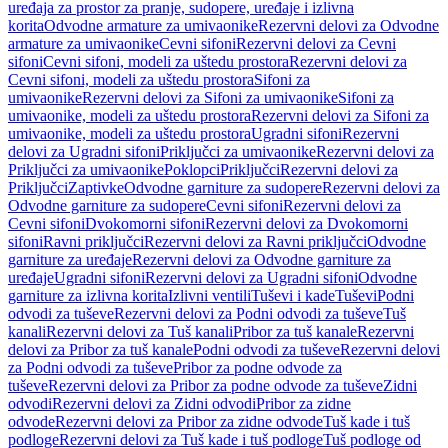
uređaja za prostor za pranje, sudopere, uređaje i izlivna
korita
Odvodne armature za umivaonike
Rezervni delovi za Odvodne
armature za umivaonike
Cevni sifoni
Rezervni delovi za Cevni
sifoni
Cevni sifoni, modeli za uštedu prostora
Rezervni delovi za
Cevni sifoni, modeli za uštedu prostora
Sifoni za
umivaonike
Rezervni delovi za Sifoni za umivaonike
Sifoni za
umivaonike, modeli za uštedu prostora
Rezervni delovi za Sifoni za
umivaonike, modeli za uštedu prostora
Ugradni sifoni
Rezervni
delovi za Ugradni sifoni
Priključci za umivaonike
Rezervni delovi za
Priključci za umivaonike
Poklopci
Priključci
Rezervni delovi za
Priključci
Zaptivke
Odvodne garniture za sudopere
Rezervni delovi za
Odvodne garniture za sudopere
Cevni sifoni
Rezervni delovi za
Cevni sifoni
Dvokomorni sifoni
Rezervni delovi za Dvokomorni
sifoni
Ravni priključci
Rezervni delovi za Ravni priključci
Odvodne
garniture za uređaje
Rezervni delovi za Odvodne garniture za
uređaje
Ugradni sifoni
Rezervni delovi za Ugradni sifoni
Odvodne
garniture za izlivna korita
Izlivni ventili
Tuševi i kade
Tuševi
Podni
odvodi za tuševe
Rezervni delovi za Podni odvodi za tuševe
Tuš
kanali
Rezervni delovi za Tuš kanali
Pribor za tuš kanale
Rezervni
delovi za Pribor za tuš kanale
Podni odvodi za tuševe
Rezervni delovi
za Podni odvodi za tuševe
Pribor za podne odvode za
tuševe
Rezervni delovi za Pribor za podne odvode za tuševe
Zidni
odvodi
Rezervni delovi za Zidni odvodi
Pribor za zidne
odvode
Rezervni delovi za Pribor za zidne odvode
Tuš kade i tuš
podloge
Rezervni delovi za Tuš kade i tuš podloge
Tuš podloge od