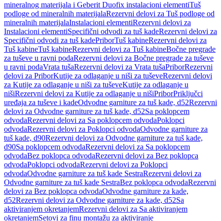
mineralnog materijala i Geberit Duofix instalacioni elementi
Tuš
podloge od mineralnih materijala
Rezervni delovi za Tuš podloge od
mineralnih materijala
Instalacioni elementi
Rezervni delovi za
Instalacioni elementi
Specifični odvodi za tuš kade
Rezervni delovi za
Specifični odvodi za tuš kade
Pribor
Tuš kabine
Rezervni delovi za
Tuš kabine
Tuš kabine
Rezervni delovi za Tuš kabine
Bočne pregrade
za tuševe u ravni poda
Rezervni delovi za Bočne pregrade za tuševe
u ravni poda
Vrata tuša
Rezervni delovi za Vrata tuša
Pribor
Rezervni
delovi za Pribor
Kutije za odlaganje u niši za tuševe
Rezervni delovi
za Kutije za odlaganje u niši za tuševe
Kutije za odlaganje u
niši
Rezervni delovi za Kutije za odlaganje u niši
Pribor
Priključci
uređaja za tuševe i kade
Odvodne garniture za tuš kade, d52
Rezervni
delovi za Odvodne garniture za tuš kade, d52
Sa poklopcem
odvoda
Rezervni delovi za Sa poklopcem odvoda
Poklopci
odvoda
Rezervni delovi za Poklopci odvoda
Odvodne garniture za
tuš kade, d90
Rezervni delovi za Odvodne garniture za tuš kade,
d90
Sa poklopcem odvoda
Rezervni delovi za Sa poklopcem
odvoda
Bez poklopca odvoda
Rezervni delovi za Bez poklopca
odvoda
Poklopci odvoda
Rezervni delovi za Poklopci
odvoda
Odvodne garniture za tuš kade Sestra
Rezervni delovi za
Odvodne garniture za tuš kade Sestra
Bez poklopca odvoda
Rezervni
delovi za Bez poklopca odvoda
Odvodne garniture za kade,
d52
Rezervni delovi za Odvodne garniture za kade, d52
Sa
aktiviranjem okretanjem
Rezervni delovi za Sa aktiviranjem
okretanjem
Setovi za finu montažu za aktiviranje