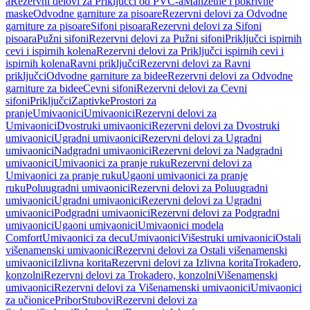
a
Rezervni delovi za Priključci od PVC-a
Manžetne i pokrivne
maske
Odvodne garniture za pisoare
Rezervni delovi za Odvodne
garniture za pisoare
Sifoni pisoara
Rezervni delovi za Sifoni
pisoara
Pužni sifoni
Rezervni delovi za Pužni sifoni
Priključci ispirnih
cevi i ispirnih kolena
Rezervni delovi za Priključci ispirnih cevi i
ispirnih kolena
Ravni priključci
Rezervni delovi za Ravni
priključci
Odvodne garniture za bidee
Rezervni delovi za Odvodne
garniture za bidee
Cevni sifoni
Rezervni delovi za Cevni
sifoni
Priključci
Zaptivke
Prostori za
pranje
Umivaonici
Umivaonici
Rezervni delovi za
Umivaonici
Dvostruki umivaonici
Rezervni delovi za Dvostruki
umivaonici
Ugradni umivaonici
Rezervni delovi za Ugradni
umivaonici
Nadgradni umivaonici
Rezervni delovi za Nadgradni
umivaonici
Umivaonici za pranje ruku
Rezervni delovi za
Umivaonici za pranje ruku
Ugaoni umivaonici za pranje
ruku
Poluugradni umivaonici
Rezervni delovi za Poluugradni
umivaonici
Ugradni umivaonici
Rezervni delovi za Ugradni
umivaonici
Podgradni umivaonici
Rezervni delovi za Podgradni
umivaonici
Ugaoni umivaonici
Umivaonici modela
Comfort
Umivaonici za decu
Umivaonici
Višestruki umivaonici
Ostali
višenamenski umivaonici
Rezervni delovi za Ostali višenamenski
umivaonici
Izlivna korita
Rezervni delovi za Izlivna korita
Trokadero,
konzolni
Rezervni delovi za Trokadero, konzolni
Višenamenski
umivaonici
Rezervni delovi za Višenamenski umivaonici
Umivaonici
za učionice
Pribor
Stubovi
Rezervni delovi za