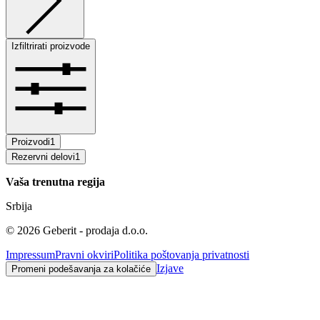
Izfiltrirati proizvode
Proizvodi
1
Rezervni delovi
1
Vaša trenutna regija
Srbija
©
2026
Geberit - prodaja d.o.o.
Impressum
Pravni okviri
Politika poštovanja privatnosti
Izjave
Promeni podešavanja za kolačiće