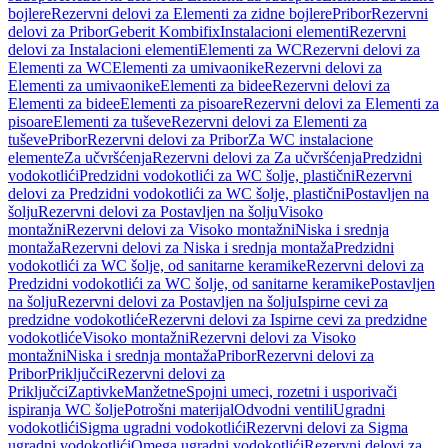
bojlere
Rezervni delovi za Elementi za zidne bojlere
Pribor
Rezervni
delovi za Pribor
Geberit Kombifix
Instalacioni elementi
Rezervni
delovi za Instalacioni elementi
Elementi za WC
Rezervni delovi za
Elementi za WC
Elementi za umivaonike
Rezervni delovi za
Elementi za umivaonike
Elementi za bidee
Rezervni delovi za
Elementi za bidee
Elementi za pisoare
Rezervni delovi za Elementi za
pisoare
Elementi za tuševe
Rezervni delovi za Elementi za
tuševe
Pribor
Rezervni delovi za Pribor
Za WC instalacione
elemente
Za učvršćenja
Rezervni delovi za Za učvršćenja
Predzidni
vodokotlići
Predzidni vodokotlići za WC šolje, plastični
Rezervni
delovi za Predzidni vodokotlići za WC šolje, plastični
Postavljen na
šolju
Rezervni delovi za Postavljen na šolju
Visoko
montažni
Rezervni delovi za Visoko montažni
Niska i srednja
montaža
Rezervni delovi za Niska i srednja montaža
Predzidni
vodokotlići za WC šolje, od sanitarne keramike
Rezervni delovi za
Predzidni vodokotlići za WC šolje, od sanitarne keramike
Postavljen
na šolju
Rezervni delovi za Postavljen na šolju
Ispirne cevi za
predzidne vodokotliće
Rezervni delovi za Ispirne cevi za predzidne
vodokotliće
Visoko montažni
Rezervni delovi za Visoko
montažni
Niska i srednja montaža
Pribor
Rezervni delovi za
Pribor
Priključci
Rezervni delovi za
Priključci
Zaptivke
Manžetne
Spojni umeci, rozetni i usporivači
ispiranja WC šolje
Potrošni materijal
Odvodni ventili
Ugradni
vodokotlići
Sigma ugradni vodokotlići
Rezervni delovi za Sigma
ugradni vodokotlići
Omega ugradni vodokotlići
Rezervni delovi za