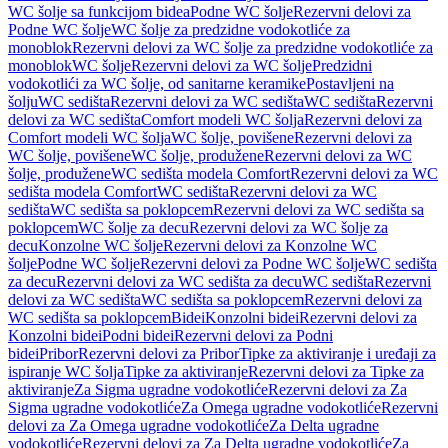
WC šolje sa funkcijom bidea
Podne WC šolje
Rezervni delovi za
Podne WC šolje
WC šolje za predzidne vodokotliće za
monoblok
Rezervni delovi za WC šolje za predzidne vodokotliće za
monoblok
WC šolje
Rezervni delovi za WC šolje
Predzidni
vodokotlići za WC šolje, od sanitarne keramike
Postavljeni na
šolju
WC sedišta
Rezervni delovi za WC sedišta
WC sedišta
Rezervni
delovi za WC sedišta
Comfort modeli WC šolja
Rezervni delovi za
Comfort modeli WC šolja
WC šolje, povišene
Rezervni delovi za
WC šolje, povišene
WC šolje, produžene
Rezervni delovi za WC
šolje, produžene
WC sedišta modela Comfort
Rezervni delovi za WC
sedišta modela Comfort
WC sedišta
Rezervni delovi za WC
sedišta
WC sedišta sa poklopcem
Rezervni delovi za WC sedišta sa
poklopcem
WC šolje za decu
Rezervni delovi za WC šolje za
decu
Konzolne WC šolje
Rezervni delovi za Konzolne WC
šolje
Podne WC šolje
Rezervni delovi za Podne WC šolje
WC sedišta
za decu
Rezervni delovi za WC sedišta za decu
WC sedišta
Rezervni
delovi za WC sedišta
WC sedišta sa poklopcem
Rezervni delovi za
WC sedišta sa poklopcem
Bidei
Konzolni bidei
Rezervni delovi za
Konzolni bidei
Podni bidei
Rezervni delovi za Podni
bidei
Pribor
Rezervni delovi za Pribor
Tipke za aktiviranje i uređaji za
ispiranje WC šolja
Tipke za aktiviranje
Rezervni delovi za Tipke za
aktiviranje
Za Sigma ugradne vodokotliće
Rezervni delovi za Za
Sigma ugradne vodokotliće
Za Omega ugradne vodokotliće
Rezervni
delovi za Za Omega ugradne vodokotliće
Za Delta ugradne
vodokotliće
Rezervni delovi za Za Delta ugradne vodokotliće
Za