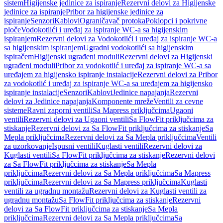
sistem
Higijenske jedinice za ispiranje
Rezervni delovi za Higijenske
jedinice za ispiranje
Pribor za higijenske jedinice za
ispiranje
Senzori
Kablovi
Ograničavač protoka
Poklopci i pokrivne
ploče
Vodokotlići i uređaj za ispiranje WC-a sa higijenskim
ispiranjem
Rezervni delovi za Vodokotlići i uređaj za ispiranje WC-a
sa higijenskim ispiranjem
Ugradni vodokotlići sa higijenskim
ispiračem
Higijenski ugrađeni moduli
Rezervni delovi za Higijenski
ugrađeni moduli
Pribor za vodokotlić i uređaj za ispiranje WC-a sa
uređajem za higijensko ispiranje instalacije
Rezervni delovi za Pribor
za vodokotlić i uređaj za ispiranje WC-a sa uređajem za higijensko
ispiranje instalacije
Senzori
Kablovi
Jedinice napajanja
Rezervni
delovi za Jedinice napajanja
Komponente mreže
Ventili za cevne
sisteme
Ravni zaporni ventili
Sa Mapress priključcima
Ugaoni
ventili
Rezervni delovi za Ugaoni ventili
Sa FlowFit priključcima za
stiskanje
Rezervni delovi za Sa FlowFit priključcima za stiskanje
Sa
Mepla priključcima
Rezervni delovi za Sa Mepla priključcima
Ventili
za uzorkovanje
Ispusni ventili
Kuglasti ventili
Rezervni delovi za
Kuglasti ventili
Sa FlowFit priključcima za stiskanje
Rezervni delovi
za Sa FlowFit priključcima za stiskanje
Sa Mepla
priključcima
Rezervni delovi za Sa Mepla priključcima
Sa Mapress
priključcima
Rezervni delovi za Sa Mapress priključcima
Kuglasti
ventili za ugradnu montažu
Rezervni delovi za Kuglasti ventili za
ugradnu montažu
Sa FlowFit priključcima za stiskanje
Rezervni
delovi za Sa FlowFit priključcima za stiskanje
Sa Mepla
priključcima
Rezervni delovi za Sa Mepla priključcima
Sa