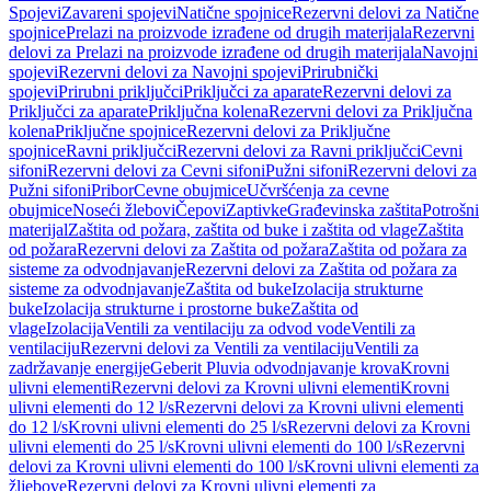
Spojevi
Zavareni spojevi
Natične spojnice
Rezervni delovi za Natične
spojnice
Prelazi na proizvode izrađene od drugih materijala
Rezervni
delovi za Prelazi na proizvode izrađene od drugih materijala
Navojni
spojevi
Rezervni delovi za Navojni spojevi
Prirubnički
spojevi
Prirubni priključci
Priključci za aparate
Rezervni delovi za
Priključci za aparate
Priključna kolena
Rezervni delovi za Priključna
kolena
Priključne spojnice
Rezervni delovi za Priključne
spojnice
Ravni priključci
Rezervni delovi za Ravni priključci
Cevni
sifoni
Rezervni delovi za Cevni sifoni
Pužni sifoni
Rezervni delovi za
Pužni sifoni
Pribor
Cevne obujmice
Učvršćenja za cevne
obujmice
Noseći žlebovi
Čepovi
Zaptivke
Građevinska zaštita
Potrošni
materijal
Zaštita od požara, zaštita od buke i zaštita od vlage
Zaštita
od požara
Rezervni delovi za Zaštita od požara
Zaštita od požara za
sisteme za odvodnjavanje
Rezervni delovi za Zaštita od požara za
sisteme za odvodnjavanje
Zaštita od buke
Izolacija strukturne
buke
Izolacija strukturne i prostorne buke
Zaštita od
vlage
Izolacija
Ventili za ventilaciju za odvod vode
Ventili za
ventilaciju
Rezervni delovi za Ventili za ventilaciju
Ventili za
zadržavanje energije
Geberit Pluvia odvodnjavanje krova
Krovni
ulivni elementi
Rezervni delovi za Krovni ulivni elementi
Krovni
ulivni elementi do 12 l/s
Rezervni delovi za Krovni ulivni elementi
do 12 l/s
Krovni ulivni elementi do 25 l/s
Rezervni delovi za Krovni
ulivni elementi do 25 l/s
Krovni ulivni elementi do 100 l/s
Rezervni
delovi za Krovni ulivni elementi do 100 l/s
Krovni ulivni elementi za
žljebove
Rezervni delovi za Krovni ulivni elementi za