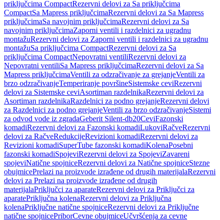
priključcima Compact
Rezervni delovi za Sa priključcima
Compact
Sa Mapress priključcima
Rezervni delovi za Sa Mapress
priključcima
Sa navojnim priključcima
Rezervni delovi za Sa
navojnim priključcima
Zaporni ventili i razdelnici za ugradnu
montažu
Rezervni delovi za Zaporni ventili i razdelnici za ugradnu
montažu
Sa priključcima Compact
Rezervni delovi za Sa
priključcima Compact
Nepovratni ventili
Rezervni delovi za
Nepovratni ventili
Sa Mapress priključcima
Rezervni delovi za Sa
Mapress priključcima
Ventili za odzračivanje za grejanje
Ventili za
brzo odzračivanje
Temperiranje površine
Sistemske cevi
Rezervni
delovi za Sistemske cevi
Asortiman razdelnika
Rezervni delovi za
Asortiman razdelnika
Razdelnici za podno grejanje
Rezervni delovi
za Razdelnici za podno grejanje
Ventili za brzo odzračivanje
Sistemi
za odvod vode iz zgrada
Geberit Silent-db20
Cevi
Fazonski
komadi
Rezervni delovi za Fazonski komadi
Lukovi
Račve
Rezervni
delovi za Račve
Redukcije
Revizioni komadi
Rezervni delovi za
Revizioni komadi
SuperTube fazonski komadi
Kolena
Posebni
fazonski komadi
Spojevi
Rezervni delovi za Spojevi
Zavareni
spojevi
Natične spojnice
Rezervni delovi za Natične spojnice
Stezne
obujmice
Prelazi na proizvode izrađene od drugih materijala
Rezervni
delovi za Prelazi na proizvode izrađene od drugih
materijala
Priključci za aparate
Rezervni delovi za Priključci za
aparate
Priključna kolena
Rezervni delovi za Priključna
kolena
Priključne natične spojnice
Rezervni delovi za Priključne
natične spojnice
Pribor
Cevne obujmice
Učvršćenja za cevne