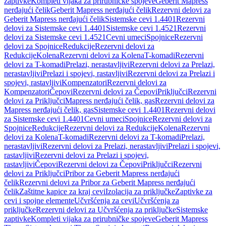
zaptivke
Kompleti vijaka za prirubničke spojeve
Geberit Mapress
nerđajući čelik
Geberit Mapress nerđajući čelik
Rezervni delovi za
Geberit Mapress nerđajući čelik
Sistemske cevi 1.4401
Rezervni
delovi za Sistemske cevi 1.4401
Sistemske cevi 1.4521
Rezervni
delovi za Sistemske cevi 1.4521
Cevni umeci
Spojnice
Rezervni
delovi za Spojnice
Redukcije
Rezervni delovi za
Redukcije
Kolena
Rezervni delovi za Kolena
T-komadi
Rezervni
delovi za T-komadi
Prelazi, nerastavljivi
Rezervni delovi za Prelazi,
nerastavljivi
Prelazi i spojevi, rastavljivi
Rezervni delovi za Prelazi i
spojevi, rastavljivi
Kompenzatori
Rezervni delovi za
Kompenzatori
Čepovi
Rezervni delovi za Čepovi
Priključci
Rezervni
delovi za Priključci
Mapress nerđajući čelik, gas
Rezervni delovi za
Mapress nerđajući čelik, gas
Sistemske cevi 1.4401
Rezervni delovi
za Sistemske cevi 1.4401
Cevni umeci
Spojnice
Rezervni delovi za
Spojnice
Redukcije
Rezervni delovi za Redukcije
Kolena
Rezervni
delovi za Kolena
T-komadi
Rezervni delovi za T-komadi
Prelazi,
nerastavljivi
Rezervni delovi za Prelazi, nerastavljivi
Prelazi i spojevi,
rastavljivi
Rezervni delovi za Prelazi i spojevi,
rastavljivi
Čepovi
Rezervni delovi za Čepovi
Priključci
Rezervni
delovi za Priključci
Pribor za Geberit Mapress nerđajući
čelik
Rezervni delovi za Pribor za Geberit Mapress nerđajući
čelik
Zaštitne kapice za kraj cevi
Izolacija za priključke
Zaptivke za
cevi i spojne elemente
Učvršćenja za cevi
Učvršćenja za
priključke
Rezervni delovi za Učvršćenja za priključke
Sistemske
zaptivke
Kompleti vijaka za prirubničke spojeve
Geberit Mapress