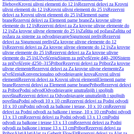
žljebove
Krovni ulivni elementi do 12 l/s
Rezervni delovi za Krovni
ulivni elementi do 12 l/s
Krovni ulivni elementi do 25 l/s
Rezervni
delovi za Krovni ulivni elementi do 25 l/s
Elementi parne
brane
Rezervni delovi za Elementi parne brane
Za krovne ulivne
elemente do 12 l/s
Rezervni delovi za Za krovne ulivne elemente do
12 l/s
Za krovne ulivne elemente do 25 l/s
Zaštita od požara
Zaštita od
požara za sisteme za odvodnjavanje
Sigurnosni prelivi
Rezervni
delovi za Sigurnosni prelivi
Za krovne ulivne elemente do 12
l/s
Rezervni delovi za Za krovne ulivne elemente do 12 l/s
Za krovne
ulivne elemente do 25 l/s
Rezervni delovi za Za krovne ulivne
elemente do 25 l/s
Učvršćenja
Sistem za pričvršćenje d40–200
Sistem
za pričvršćenje d250–315
Pribor
Rezervni delovi za Pribor
Za krovne
ulivne elemente
Rezervni delovi za Za krovne ulivne elemente
Za
učvršćenja
Konvencionalno odvodnjavanje krova
Krovni ulivni
elementi
Rezervni delovi za Krovni ulivni elementi
Elementi parne
brane
Rezervni delovi za Elementi parne brane
Pribor
Rezervni delovi
za Pribor
Podni odvod
Odvodnjavanje unutrašnjih i spoljnih
površina
Rezervni delovi za Odvodnjavanje unutrašnjih i spoljnih
površina
Podni odvodi 10 x 10 cm
Rezervni delovi za Podni odvodi
10 x 10 cm
Podni odvodi za balkone i terase, 10 x 10 cm
Rezervni
delovi za Podni odvodi za balkone i terase, 10 x 10 cm
Podni odvodi
13 x 13 cm
Rezervni delovi za Podni odvodi 13 x 13 cm
Podni
odvodi za balkone i terase 13 x 13 cm
Rezervni delovi za Podni
odvodi za balkone i terase 13 x 13 cm
Pribor
Rezervni delovi za
Pribor
Alati
Alati
Alat za Geberit FlowFit
Rezervni delovi za Alat za