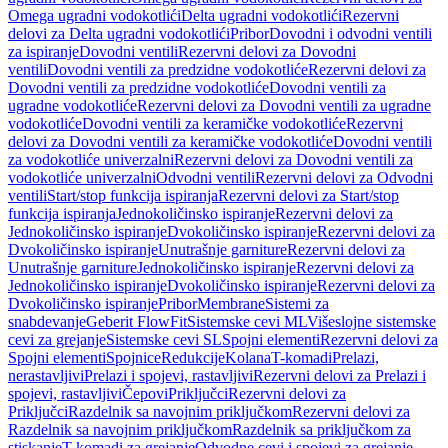
Omega ugradni vodokotlići
Delta ugradni vodokotlići
Rezervni
delovi za Delta ugradni vodokotlići
Pribor
Dovodni i odvodni ventili
za ispiranje
Dovodni ventili
Rezervni delovi za Dovodni
ventili
Dovodni ventili za predzidne vodokotliće
Rezervni delovi za
Dovodni ventili za predzidne vodokotliće
Dovodni ventili za
ugradne vodokotliće
Rezervni delovi za Dovodni ventili za ugradne
vodokotliće
Dovodni ventili za keramičke vodokotliće
Rezervni
delovi za Dovodni ventili za keramičke vodokotliće
Dovodni ventili
za vodokotliće univerzalni
Rezervni delovi za Dovodni ventili za
vodokotliće univerzalni
Odvodni ventili
Rezervni delovi za Odvodni
ventili
Start/stop funkcija ispiranja
Rezervni delovi za Start/stop
funkcija ispiranja
Jednokoličinsko ispiranje
Rezervni delovi za
Jednokoličinsko ispiranje
Dvokoličinsko ispiranje
Rezervni delovi za
Dvokoličinsko ispiranje
Unutrašnje garniture
Rezervni delovi za
Unutrašnje garniture
Jednokoličinsko ispiranje
Rezervni delovi za
Jednokoličinsko ispiranje
Dvokoličinsko ispiranje
Rezervni delovi za
Dvokoličinsko ispiranje
Pribor
Membrane
Sistemi za
snabdevanje
Geberit FlowFit
Sistemske cevi ML
Višeslojne sistemske
cevi za grejanje
Sistemske cevi SL
Spojni elementi
Rezervni delovi za
Spojni elementi
Spojnice
Redukcije
Kolana
T-komadi
Prelazi,
nerastavljivi
Prelazi i spojevi, rastavljivi
Rezervni delovi za Prelazi i
spojevi, rastavljivi
Čepovi
Priključci
Rezervni delovi za
Priključci
Razdelnik sa navojnim priključkom
Rezervni delovi za
Razdelnik sa navojnim priključkom
Razdelnik sa priključkom za
stiskanje
T-komadi za grejanje
Odvodne cevi i spojevi za grejanje,