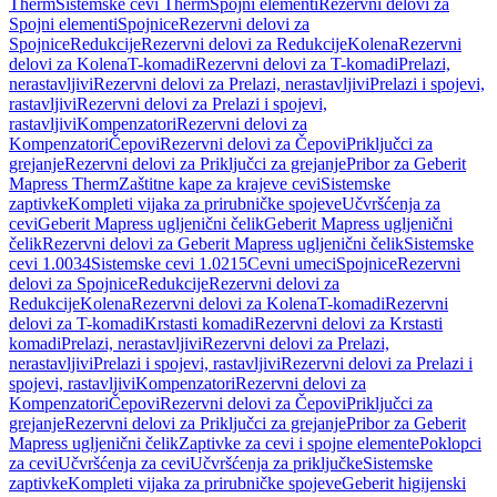
Therm
Sistemske cevi Therm
Spojni elementi
Rezervni delovi za
Spojni elementi
Spojnice
Rezervni delovi za
Spojnice
Redukcije
Rezervni delovi za Redukcije
Kolena
Rezervni
delovi za Kolena
T-komadi
Rezervni delovi za T-komadi
Prelazi,
nerastavljivi
Rezervni delovi za Prelazi, nerastavljivi
Prelazi i spojevi,
rastavljivi
Rezervni delovi za Prelazi i spojevi,
rastavljivi
Kompenzatori
Rezervni delovi za
Kompenzatori
Čepovi
Rezervni delovi za Čepovi
Priključci za
grejanje
Rezervni delovi za Priključci za grejanje
Pribor za Geberit
Mapress Therm
Zaštitne kape za krajeve cevi
Sistemske
zaptivke
Kompleti vijaka za prirubničke spojeve
Učvršćenja za
cevi
Geberit Mapress ugljenični čelik
Geberit Mapress ugljenični
čelik
Rezervni delovi za Geberit Mapress ugljenični čelik
Sistemske
cevi 1.0034
Sistemske cevi 1.0215
Cevni umeci
Spojnice
Rezervni
delovi za Spojnice
Redukcije
Rezervni delovi za
Redukcije
Kolena
Rezervni delovi za Kolena
T-komadi
Rezervni
delovi za T-komadi
Krstasti komadi
Rezervni delovi za Krstasti
komadi
Prelazi, nerastavljivi
Rezervni delovi za Prelazi,
nerastavljivi
Prelazi i spojevi, rastavljivi
Rezervni delovi za Prelazi i
spojevi, rastavljivi
Kompenzatori
Rezervni delovi za
Kompenzatori
Čepovi
Rezervni delovi za Čepovi
Priključci za
grejanje
Rezervni delovi za Priključci za grejanje
Pribor za Geberit
Mapress ugljenični čelik
Zaptivke za cevi i spojne elemente
Poklopci
za cevi
Učvršćenja za cevi
Učvršćenja za priključke
Sistemske
zaptivke
Kompleti vijaka za prirubničke spojeve
Geberit higijenski