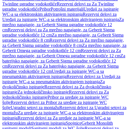
Twinline ugradne vodokotliće
Rezervni delovi za Za Twinline
ugradne vodokotliće
Pribor
Potrošni materijali
Uređaji za ispiranje
WC-a sa elektronskim aktiviranjem ispiranja
Rezervni delovi za
Uređaji za ispiranje WC-a sa elektronskim aktiviranjem ispiranja
Za
mrežno napajanje, za Geberit Sigma ugradne vodokotliće 12
cm
Rezervni delovi za Za mrežno napajanje, za Geberit Sigma
ugradne vodokotliće 12 cm
Za mrežno napajanje, za Geberit Sigma
ugradne vodokotliće 8 cm
Rezervni delovi za Za mrežno napajanje,
za Geberit Sigma ugradne vodokotliće 8 cm
Za mrežno napajanje, za
Geberit Omega ugradne vodokotliće 12 cm
Rezervni delovi za Za
mrežno napajanje, za Geberit Omega ugradne vodokotliće 12 cm
Za
baterijsko napajanje, za Geberit Sigma ugradne vodokotliće 12
cm
Rezervni delovi za Za baterijsko napajanje, za Geberit Sigma
ugradne vodokotliće 12 cm
Uređaji za ispiranje WC-a sa
pneumatskim aktiviranjem ispiranja
Rezervni delovi za Uređaji za
ispiranje WC-a sa pneumatskim aktiviranjem ispiranja
Za
dvokoličinsko ispiranje
Rezervni delovi za Za dvokoličinsko
ispiranje
Za jednokoličinsko ispiranje
Rezervni delovi za Za
jednokoličinsko ispiranje
Pribor za uređaje za ispiranje WC
šolje
Rezervni delovi za Pribor za uređaje za ispiranje WC
šolje
Ugradni setovi za montažu
Rezervni delovi za Ugradni setovi za
montažu
Za uređaje za ispiranje WC-a sa elektronskim aktiviranjem
ispiranja
Rezervni delovi za Za uređaje za ispiranje WC-a sa
elektronskim aktiviranjem ispiranja
Spojnice
Geberit Monolith
sanitarni moduli
Sanitarni moduli za WC šolje
Rezervni delovi za