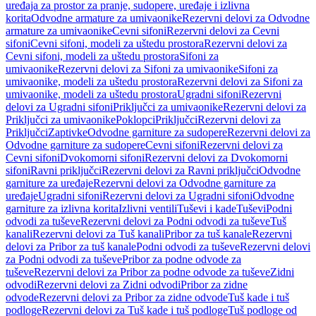
uređaja za prostor za pranje, sudopere, uređaje i izlivna
korita
Odvodne armature za umivaonike
Rezervni delovi za Odvodne
armature za umivaonike
Cevni sifoni
Rezervni delovi za Cevni
sifoni
Cevni sifoni, modeli za uštedu prostora
Rezervni delovi za
Cevni sifoni, modeli za uštedu prostora
Sifoni za
umivaonike
Rezervni delovi za Sifoni za umivaonike
Sifoni za
umivaonike, modeli za uštedu prostora
Rezervni delovi za Sifoni za
umivaonike, modeli za uštedu prostora
Ugradni sifoni
Rezervni
delovi za Ugradni sifoni
Priključci za umivaonike
Rezervni delovi za
Priključci za umivaonike
Poklopci
Priključci
Rezervni delovi za
Priključci
Zaptivke
Odvodne garniture za sudopere
Rezervni delovi za
Odvodne garniture za sudopere
Cevni sifoni
Rezervni delovi za
Cevni sifoni
Dvokomorni sifoni
Rezervni delovi za Dvokomorni
sifoni
Ravni priključci
Rezervni delovi za Ravni priključci
Odvodne
garniture za uređaje
Rezervni delovi za Odvodne garniture za
uređaje
Ugradni sifoni
Rezervni delovi za Ugradni sifoni
Odvodne
garniture za izlivna korita
Izlivni ventili
Tuševi i kade
Tuševi
Podni
odvodi za tuševe
Rezervni delovi za Podni odvodi za tuševe
Tuš
kanali
Rezervni delovi za Tuš kanali
Pribor za tuš kanale
Rezervni
delovi za Pribor za tuš kanale
Podni odvodi za tuševe
Rezervni delovi
za Podni odvodi za tuševe
Pribor za podne odvode za
tuševe
Rezervni delovi za Pribor za podne odvode za tuševe
Zidni
odvodi
Rezervni delovi za Zidni odvodi
Pribor za zidne
odvode
Rezervni delovi za Pribor za zidne odvode
Tuš kade i tuš
podloge
Rezervni delovi za Tuš kade i tuš podloge
Tuš podloge od