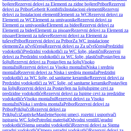
bojlere
Rezervni delovi za Elementi za zidne bojlere
Pribor
Rezervni
delovi za Pribor
Geberit Kombifix
Instalacioni elementi
Rezervni
delovi za Instalacioni elementi
Elementi za WC
Rezervni delovi za
Elementi za WC
Elementi za umivaonike
Rezervni delovi za
Elementi za umivaonike
Elementi za bidee
Rezervni delovi za
Elementi za bidee
Elementi za pisoare
Rezervni delovi za Elementi za
pisoare
Elementi za tuševe
Rezervni delovi za Elementi za
tuševe
Pribor
Rezervni delovi za Pribor
Za WC instalacione
elemente
Za učvršćenja
Rezervni delovi za Za učvršćenja
Predzidni
vodokotlići
Predzidni vodokotlići za WC šolje, plastični
Rezervni
delovi za Predzidni vodokotlići za WC šolje, plastični
Postavljen na
šolju
Rezervni delovi za Postavljen na šolju
Visoko
montažni
Rezervni delovi za Visoko montažni
Niska i srednja
montaža
Rezervni delovi za Niska i srednja montaža
Predzidni
vodokotlići za WC šolje, od sanitarne keramike
Rezervni delovi za
Predzidni vodokotlići za WC šolje, od sanitarne keramike
Postavljen
na šolju
Rezervni delovi za Postavljen na šolju
Ispirne cevi za
predzidne vodokotliće
Rezervni delovi za Ispirne cevi za predzidne
vodokotliće
Visoko montažni
Rezervni delovi za Visoko
montažni
Niska i srednja montaža
Pribor
Rezervni delovi za
Pribor
Priključci
Rezervni delovi za
Priključci
Zaptivke
Manžetne
Spojni umeci, rozetni i usporivači
ispiranja WC šolje
Potrošni materijal
Odvodni ventili
Ugradni
vodokotlići
Sigma ugradni vodokotlići
Rezervni delovi za Sigma
ugradni vodokotlići
Omega ugradni vodokotlići
Rezervni delovi za