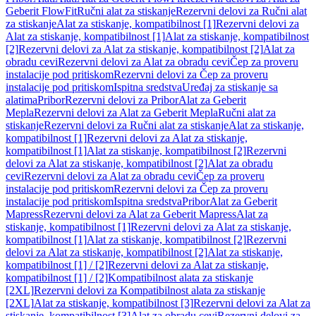
Geberit FlowFit
Ručni alat za stiskanje
Rezervni delovi za Ručni alat
za stiskanje
Alat za stiskanje, kompatibilnost [1]
Rezervni delovi za
Alat za stiskanje, kompatibilnost [1]
Alat za stiskanje, kompatibilnost
[2]
Rezervni delovi za Alat za stiskanje, kompatibilnost [2]
Alat za
obradu cevi
Rezervni delovi za Alat za obradu cevi
Čep za proveru
instalacije pod pritiskom
Rezervni delovi za Čep za proveru
instalacije pod pritiskom
Ispitna sredstva
Uređaj za stiskanje sa
alatima
Pribor
Rezervni delovi za Pribor
Alat za Geberit
Mepla
Rezervni delovi za Alat za Geberit Mepla
Ručni alat za
stiskanje
Rezervni delovi za Ručni alat za stiskanje
Alat za stiskanje,
kompatibilnost [1]
Rezervni delovi za Alat za stiskanje,
kompatibilnost [1]
Alat za stiskanje, kompatibilnost [2]
Rezervni
delovi za Alat za stiskanje, kompatibilnost [2]
Alat za obradu
cevi
Rezervni delovi za Alat za obradu cevi
Čep za proveru
instalacije pod pritiskom
Rezervni delovi za Čep za proveru
instalacije pod pritiskom
Ispitna sredstva
Pribor
Alat za Geberit
Mapress
Rezervni delovi za Alat za Geberit Mapress
Alat za
stiskanje, kompatibilnost [1]
Rezervni delovi za Alat za stiskanje,
kompatibilnost [1]
Alat za stiskanje, kompatibilnost [2]
Rezervni
delovi za Alat za stiskanje, kompatibilnost [2]
Alat za stiskanje,
kompatibilnost [1] / [2]
Rezervni delovi za Alat za stiskanje,
kompatibilnost [1] / [2]
Kompatibilnost alata za stiskanje
[2XL]
Rezervni delovi za Kompatibilnost alata za stiskanje
[2XL]
Alat za stiskanje, kompatibilnost [3]
Rezervni delovi za Alat za
stiskanje, kompatibilnost [3]
Alat za obradu cevi
Rezervni delovi za