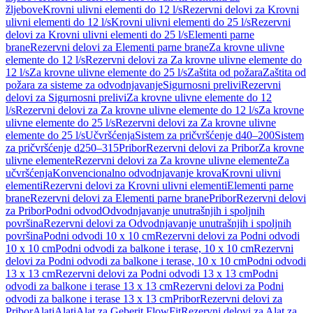
žljebove
Krovni ulivni elementi do 12 l/s
Rezervni delovi za Krovni
ulivni elementi do 12 l/s
Krovni ulivni elementi do 25 l/s
Rezervni
delovi za Krovni ulivni elementi do 25 l/s
Elementi parne
brane
Rezervni delovi za Elementi parne brane
Za krovne ulivne
elemente do 12 l/s
Rezervni delovi za Za krovne ulivne elemente do
12 l/s
Za krovne ulivne elemente do 25 l/s
Zaštita od požara
Zaštita od
požara za sisteme za odvodnjavanje
Sigurnosni prelivi
Rezervni
delovi za Sigurnosni prelivi
Za krovne ulivne elemente do 12
l/s
Rezervni delovi za Za krovne ulivne elemente do 12 l/s
Za krovne
ulivne elemente do 25 l/s
Rezervni delovi za Za krovne ulivne
elemente do 25 l/s
Učvršćenja
Sistem za pričvršćenje d40–200
Sistem
za pričvršćenje d250–315
Pribor
Rezervni delovi za Pribor
Za krovne
ulivne elemente
Rezervni delovi za Za krovne ulivne elemente
Za
učvršćenja
Konvencionalno odvodnjavanje krova
Krovni ulivni
elementi
Rezervni delovi za Krovni ulivni elementi
Elementi parne
brane
Rezervni delovi za Elementi parne brane
Pribor
Rezervni delovi
za Pribor
Podni odvod
Odvodnjavanje unutrašnjih i spoljnih
površina
Rezervni delovi za Odvodnjavanje unutrašnjih i spoljnih
površina
Podni odvodi 10 x 10 cm
Rezervni delovi za Podni odvodi
10 x 10 cm
Podni odvodi za balkone i terase, 10 x 10 cm
Rezervni
delovi za Podni odvodi za balkone i terase, 10 x 10 cm
Podni odvodi
13 x 13 cm
Rezervni delovi za Podni odvodi 13 x 13 cm
Podni
odvodi za balkone i terase 13 x 13 cm
Rezervni delovi za Podni
odvodi za balkone i terase 13 x 13 cm
Pribor
Rezervni delovi za
Pribor
Alati
Alati
Alat za Geberit FlowFit
Rezervni delovi za Alat za