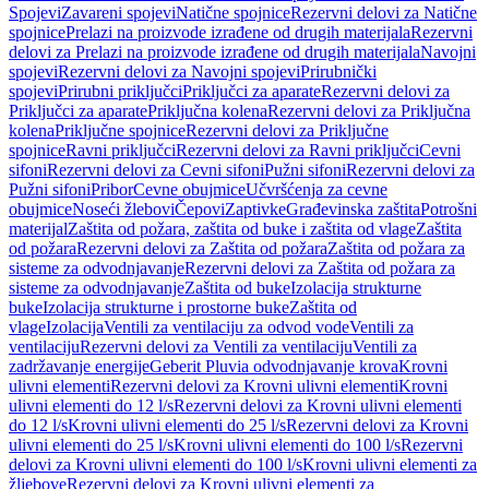
Spojevi
Zavareni spojevi
Natične spojnice
Rezervni delovi za Natične
spojnice
Prelazi na proizvode izrađene od drugih materijala
Rezervni
delovi za Prelazi na proizvode izrađene od drugih materijala
Navojni
spojevi
Rezervni delovi za Navojni spojevi
Prirubnički
spojevi
Prirubni priključci
Priključci za aparate
Rezervni delovi za
Priključci za aparate
Priključna kolena
Rezervni delovi za Priključna
kolena
Priključne spojnice
Rezervni delovi za Priključne
spojnice
Ravni priključci
Rezervni delovi za Ravni priključci
Cevni
sifoni
Rezervni delovi za Cevni sifoni
Pužni sifoni
Rezervni delovi za
Pužni sifoni
Pribor
Cevne obujmice
Učvršćenja za cevne
obujmice
Noseći žlebovi
Čepovi
Zaptivke
Građevinska zaštita
Potrošni
materijal
Zaštita od požara, zaštita od buke i zaštita od vlage
Zaštita
od požara
Rezervni delovi za Zaštita od požara
Zaštita od požara za
sisteme za odvodnjavanje
Rezervni delovi za Zaštita od požara za
sisteme za odvodnjavanje
Zaštita od buke
Izolacija strukturne
buke
Izolacija strukturne i prostorne buke
Zaštita od
vlage
Izolacija
Ventili za ventilaciju za odvod vode
Ventili za
ventilaciju
Rezervni delovi za Ventili za ventilaciju
Ventili za
zadržavanje energije
Geberit Pluvia odvodnjavanje krova
Krovni
ulivni elementi
Rezervni delovi za Krovni ulivni elementi
Krovni
ulivni elementi do 12 l/s
Rezervni delovi za Krovni ulivni elementi
do 12 l/s
Krovni ulivni elementi do 25 l/s
Rezervni delovi za Krovni
ulivni elementi do 25 l/s
Krovni ulivni elementi do 100 l/s
Rezervni
delovi za Krovni ulivni elementi do 100 l/s
Krovni ulivni elementi za
žljebove
Rezervni delovi za Krovni ulivni elementi za