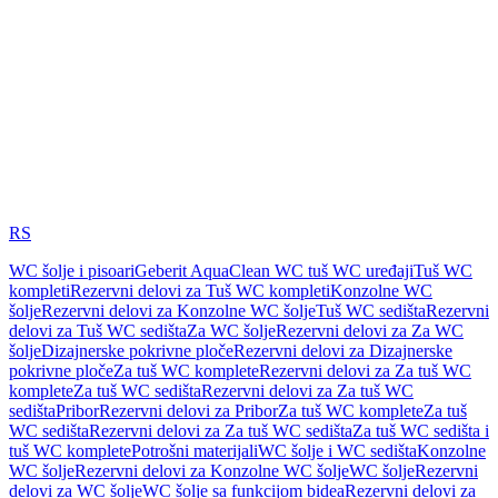
RS
WC šolje i pisoari
Geberit AquaClean WC tuš WC uređaji
Tuš WC
kompleti
Rezervni delovi za Tuš WC kompleti
Konzolne WC
šolje
Rezervni delovi za Konzolne WC šolje
Tuš WC sedišta
Rezervni
delovi za Tuš WC sedišta
Za WC šolje
Rezervni delovi za Za WC
šolje
Dizajnerske pokrivne ploče
Rezervni delovi za Dizajnerske
pokrivne ploče
Za tuš WC komplete
Rezervni delovi za Za tuš WC
komplete
Za tuš WC sedišta
Rezervni delovi za Za tuš WC
sedišta
Pribor
Rezervni delovi za Pribor
Za tuš WC komplete
Za tuš
WC sedišta
Rezervni delovi za Za tuš WC sedišta
Za tuš WC sedišta i
tuš WC komplete
Potrošni materijali
WC šolje i WC sedišta
Konzolne
WC šolje
Rezervni delovi za Konzolne WC šolje
WC šolje
Rezervni
delovi za WC šolje
WC šolje sa funkcijom bidea
Rezervni delovi za