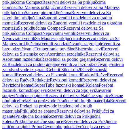
priključcima Compact
Rezervni delovi za Sa priključcima
Compact
Sa Mapress priključcima
Rezervni delovi za Sa Mapress
priključcima
Sa navojnim priključcima
Rezervni delovi za Sa
navojnim priključcima
Zaporni ventili i razdelnici za ugradnu
montažu
Rezervni delovi za Zaporni ventili i razdelnici za ugradnu
montažu
Sa priključcima Compact
Rezervni delovi za Sa
priključcima Compact
Nepovratni ventili
Rezervni delovi za
Nepovratni ventili
Sa Mapress priključcima
Rezervni delovi za Sa
Mapress priključcima
Ventili za odzračivanje za grejanje
Ventili za
brzo odzračivanje
Temperiranje površine
Sistemske cevi
Rezervni
delovi za Sistemske cevi
Asortiman razdelnika
Rezervni delovi za
Asortiman razdelnika
Razdelnici za podno grejanje
Rezervni delovi
za Razdelnici za podno grejanje
Ventili za brzo odzračivanje
Sistemi
za odvod vode iz zgrada
Geberit Silent-db20
Cevi
Fazonski
komadi
Rezervni delovi za Fazonski komadi
Lukovi
Račve
Rezervni
delovi za Račve
Redukcije
Revizioni komadi
Rezervni delovi za
Revizioni komadi
SuperTube fazonski komadi
Kolena
Posebni
fazonski komadi
Spojevi
Rezervni delovi za Spojevi
Zavareni
spojevi
Natične spojnice
Rezervni delovi za Natične spojnice
Stezne
obujmice
Prelazi na proizvode izrađene od drugih materijala
Rezervni
delovi za Prelazi na proizvode izrađene od drugih
materijala
Priključci za aparate
Rezervni delovi za Priključci za
aparate
Priključna kolena
Rezervni delovi za Priključna
kolena
Priključne natične spojnice
Rezervni delovi za Priključne
natične spojnice
Pribor
Cevne obujmice
Učvršćenja za cevne