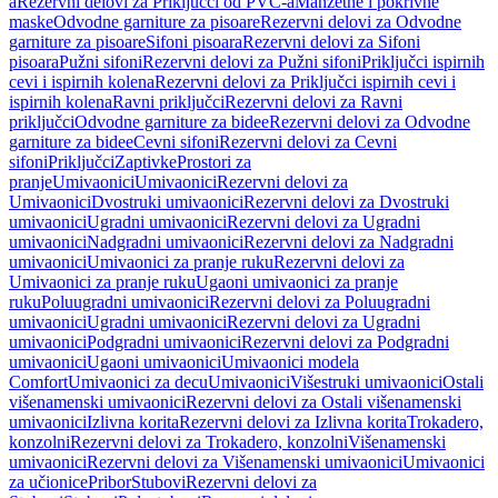
a
Rezervni delovi za Priključci od PVC-a
Manžetne i pokrivne
maske
Odvodne garniture za pisoare
Rezervni delovi za Odvodne
garniture za pisoare
Sifoni pisoara
Rezervni delovi za Sifoni
pisoara
Pužni sifoni
Rezervni delovi za Pužni sifoni
Priključci ispirnih
cevi i ispirnih kolena
Rezervni delovi za Priključci ispirnih cevi i
ispirnih kolena
Ravni priključci
Rezervni delovi za Ravni
priključci
Odvodne garniture za bidee
Rezervni delovi za Odvodne
garniture za bidee
Cevni sifoni
Rezervni delovi za Cevni
sifoni
Priključci
Zaptivke
Prostori za
pranje
Umivaonici
Umivaonici
Rezervni delovi za
Umivaonici
Dvostruki umivaonici
Rezervni delovi za Dvostruki
umivaonici
Ugradni umivaonici
Rezervni delovi za Ugradni
umivaonici
Nadgradni umivaonici
Rezervni delovi za Nadgradni
umivaonici
Umivaonici za pranje ruku
Rezervni delovi za
Umivaonici za pranje ruku
Ugaoni umivaonici za pranje
ruku
Poluugradni umivaonici
Rezervni delovi za Poluugradni
umivaonici
Ugradni umivaonici
Rezervni delovi za Ugradni
umivaonici
Podgradni umivaonici
Rezervni delovi za Podgradni
umivaonici
Ugaoni umivaonici
Umivaonici modela
Comfort
Umivaonici za decu
Umivaonici
Višestruki umivaonici
Ostali
višenamenski umivaonici
Rezervni delovi za Ostali višenamenski
umivaonici
Izlivna korita
Rezervni delovi za Izlivna korita
Trokadero,
konzolni
Rezervni delovi za Trokadero, konzolni
Višenamenski
umivaonici
Rezervni delovi za Višenamenski umivaonici
Umivaonici
za učionice
Pribor
Stubovi
Rezervni delovi za