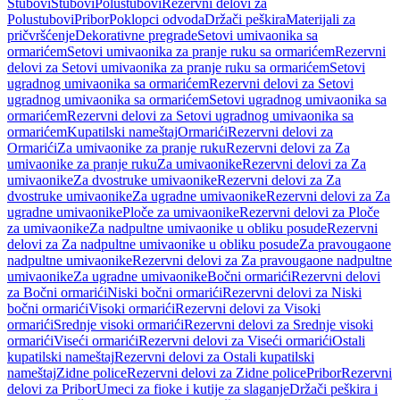
Stubovi
Stubovi
Polustubovi
Rezervni delovi za
Polustubovi
Pribor
Poklopci odvoda
Držači peškira
Materijali za
pričvršćenje
Dekorativne pregrade
Setovi umivaonika sa
ormarićem
Setovi umivaonika za pranje ruku sa ormarićem
Rezervni
delovi za Setovi umivaonika za pranje ruku sa ormarićem
Setovi
ugradnog umivaonika sa ormarićem
Rezervni delovi za Setovi
ugradnog umivaonika sa ormarićem
Setovi ugradnog umivaonika sa
ormarićem
Rezervni delovi za Setovi ugradnog umivaonika sa
ormarićem
Kupatilski nameštaj
Ormarići
Rezervni delovi za
Ormarići
Za umivaonike za pranje ruku
Rezervni delovi za Za
umivaonike za pranje ruku
Za umivaonike
Rezervni delovi za Za
umivaonike
Za dvostruke umivaonike
Rezervni delovi za Za
dvostruke umivaonike
Za ugradne umivaonike
Rezervni delovi za Za
ugradne umivaonike
Ploče za umivaonike
Rezervni delovi za Ploče
za umivaonike
Za nadpultne umivaonike u obliku posude
Rezervni
delovi za Za nadpultne umivaonike u obliku posude
Za pravougaone
nadpultne umivaonike
Rezervni delovi za Za pravougaone nadpultne
umivaonike
Za ugradne umivaonike
Bočni ormarići
Rezervni delovi
za Bočni ormarići
Niski bočni ormarići
Rezervni delovi za Niski
bočni ormarići
Visoki ormarići
Rezervni delovi za Visoki
ormarići
Srednje visoki ormarići
Rezervni delovi za Srednje visoki
ormarići
Viseći ormarići
Rezervni delovi za Viseći ormarići
Ostali
kupatilski nameštaj
Rezervni delovi za Ostali kupatilski
nameštaj
Zidne police
Rezervni delovi za Zidne police
Pribor
Rezervni
delovi za Pribor
Umeci za fioke i kutije za slaganje
Držači peškira i