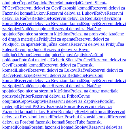
obujmice
Čepovi
Zaptivke
Potrošni materijal
Geberit Silent-
PP
Cevi
Rezervni delovi za Cevi
Fazonski komadi
Rezervni delovi za
Fazonski komadi
Lukovi
Rezervni delovi za Lukovi
Račve
Rezervni
delovi za Račve
Redukcije
Rezervni delovi za Redukcije
Revizioni
komadi
Rezervni delovi za Revizioni komadi
Spojevi
Rezervni delovi
za Spojevi
Natične spojnice
Rezervni delovi za Natične
spojnice
Spojnice sa steznim klještima
Prelazi na proizvode izrađene
od drugih materijala
Priključci za aparate
Rezervni delovi za
Priključci za aparate
Priključna kolena
Rezervni delovi za Priključna
kolena
Ravni priključci
Rezervni delovi za Ravni
priključci
Pribor
Cevne obujmice
Čepovi
Zaptivke
Zaštitni
poklopac
Potrošni materijal
Geberit Silent-Pro
Cevi
Rezervni delovi za
Cevi
Fazonski komadi
Rezervni delovi za Fazonski
komadi
Lukovi
Rezervni delovi za Lukovi
Račve
Rezervni delovi za
Račve
Redukcije
Rezervni delovi za Redukcije
Revizioni
komadi
Rezervni delovi za Revizioni komadi
Spojevi
Rezervni delovi
za Spojevi
Natične spojnice
Rezervni delovi za Natične
spojnice
Spojnice sa steznim klještima
Prelazi na druge materijale
proizvoda
Pribor
Rezervni delovi za Pribor
Cevne
obujmice
Čepovi
Zaptivke
Rezervni delovi za Zaptivke
Potrošni
materijal
Geberit PE
Cevi
Fazonski komadi
Rezervni delovi za
Fazonski komadi
Lukovi
Račve
Redukcije
Revizioni komadi
Rezervni
delovi za Revizioni komadi
Prelazi
Posebni fazonski komadi
Rezervni
delovi za Posebni fazonski komadi
SuperTube fazonski
komadi
Kolena
Posebni fazonski komadi
Spojevi
Rezervni delovi za