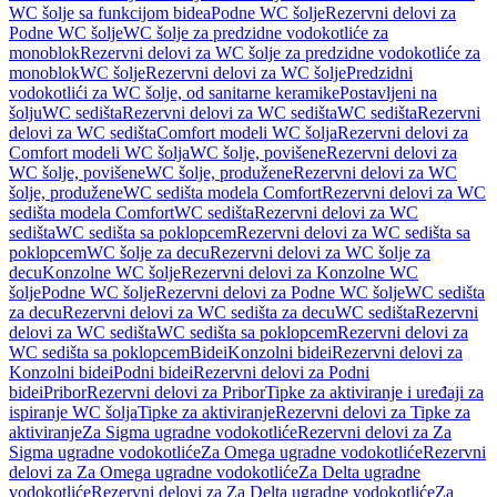
WC šolje sa funkcijom bidea
Podne WC šolje
Rezervni delovi za
Podne WC šolje
WC šolje za predzidne vodokotliće za
monoblok
Rezervni delovi za WC šolje za predzidne vodokotliće za
monoblok
WC šolje
Rezervni delovi za WC šolje
Predzidni
vodokotlići za WC šolje, od sanitarne keramike
Postavljeni na
šolju
WC sedišta
Rezervni delovi za WC sedišta
WC sedišta
Rezervni
delovi za WC sedišta
Comfort modeli WC šolja
Rezervni delovi za
Comfort modeli WC šolja
WC šolje, povišene
Rezervni delovi za
WC šolje, povišene
WC šolje, produžene
Rezervni delovi za WC
šolje, produžene
WC sedišta modela Comfort
Rezervni delovi za WC
sedišta modela Comfort
WC sedišta
Rezervni delovi za WC
sedišta
WC sedišta sa poklopcem
Rezervni delovi za WC sedišta sa
poklopcem
WC šolje za decu
Rezervni delovi za WC šolje za
decu
Konzolne WC šolje
Rezervni delovi za Konzolne WC
šolje
Podne WC šolje
Rezervni delovi za Podne WC šolje
WC sedišta
za decu
Rezervni delovi za WC sedišta za decu
WC sedišta
Rezervni
delovi za WC sedišta
WC sedišta sa poklopcem
Rezervni delovi za
WC sedišta sa poklopcem
Bidei
Konzolni bidei
Rezervni delovi za
Konzolni bidei
Podni bidei
Rezervni delovi za Podni
bidei
Pribor
Rezervni delovi za Pribor
Tipke za aktiviranje i uređaji za
ispiranje WC šolja
Tipke za aktiviranje
Rezervni delovi za Tipke za
aktiviranje
Za Sigma ugradne vodokotliće
Rezervni delovi za Za
Sigma ugradne vodokotliće
Za Omega ugradne vodokotliće
Rezervni
delovi za Za Omega ugradne vodokotliće
Za Delta ugradne
vodokotliće
Rezervni delovi za Za Delta ugradne vodokotliće
Za