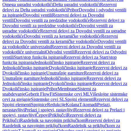
Omega ugradni vodokotlići
Delta ugradni vodokotlići
Rezervni
delovi za Delta ugradni vodokotlići
Pribor
Dovodni i odvodni ventili
za ispiranje
Dovodni ventili
Rezervni delovi za Dovodni
ventili
Dovodni ventili za predzidne vodokotliće
Rezervni delovi za
Dovodni ventili za predzidne vodokotliće
Dovodni ventili za
ugradne vodokotliće
Rezervni delovi za Dovodni ventili za ugradne
vodokotliće
Dovodni ventili za keramičke vodokotliće
Rezervni
delovi za Dovodni ventili za keramičke vodokotliće
Dovodni ventili
za vodokotliće univerzalni
Rezervni delovi za Dovodni ventili za
vodokotliće univerzalni
Odvodni ventili
Rezervni delovi za Odvodni
ventili
Start/stop funkcija ispiranja
Rezervni delovi za Start/stop
funkcija ispiranja
Jednokoličinsko ispiranje
Rezervni delovi za
Jednokoličinsko ispiranje
Dvokoličinsko ispiranje
Rezervni delovi za
Dvokoličinsko ispiranje
Unutrašnje garniture
Rezervni delovi za
Unutrašnje garniture
Jednokoličinsko ispiranje
Rezervni delovi za
Jednokoličinsko ispiranje
Dvokoličinsko ispiranje
Rezervni delovi za
Dvokoličinsko ispiranje
Pribor
Membrane
Sistemi za
snabdevanje
Geberit FlowFit
Sistemske cevi ML
Višeslojne sistemske
cevi za grejanje
Sistemske cevi SL
Spojni elementi
Rezervni delovi za
Spojni elementi
Spojnice
Redukcije
Kolana
T-komadi
Prelazi,
nerastavljivi
Prelazi i spojevi, rastavljivi
Rezervni delovi za Prelazi i
spojevi, rastavljivi
Čepovi
Priključci
Rezervni delovi za
Priključci
Razdelnik sa navojnim priključkom
Rezervni delovi za
Razdelnik sa navojnim priključkom
Razdelnik sa priključkom za
stiskanje
T-komadi za grejanje
Odvodne cevi i spojevi za grejanje,