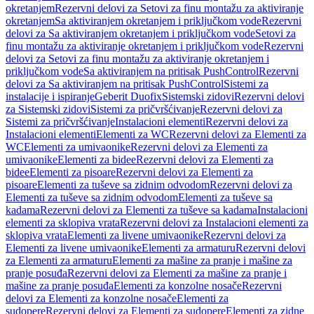
okretanjem
Rezervni delovi za Setovi za finu montažu za aktiviranje
okretanjem
Sa aktiviranjem okretanjem i priključkom vode
Rezervni
delovi za Sa aktiviranjem okretanjem i priključkom vode
Setovi za
finu montažu za aktiviranje okretanjem i priključkom vode
Rezervni
delovi za Setovi za finu montažu za aktiviranje okretanjem i
priključkom vode
Sa aktiviranjem na pritisak PushControl
Rezervni
delovi za Sa aktiviranjem na pritisak PushControl
Sistemi za
instalacije i ispiranje
Geberit Duofix
Sistemski zidovi
Rezervni delovi
za Sistemski zidovi
Sistemi za pričvršćivanje
Rezervni delovi za
Sistemi za pričvršćivanje
Instalacioni elementi
Rezervni delovi za
Instalacioni elementi
Elementi za WC
Rezervni delovi za Elementi za
WC
Elementi za umivaonike
Rezervni delovi za Elementi za
umivaonike
Elementi za bidee
Rezervni delovi za Elementi za
bidee
Elementi za pisoare
Rezervni delovi za Elementi za
pisoare
Elementi za tuševe sa zidnim odvodom
Rezervni delovi za
Elementi za tuševe sa zidnim odvodom
Elementi za tuševe sa
kadama
Rezervni delovi za Elementi za tuševe sa kadama
Instalacioni
elementi za sklopiva vrata
Rezervni delovi za Instalacioni elementi za
sklopiva vrata
Elementi za livene umivaonike
Rezervni delovi za
Elementi za livene umivaonike
Elementi za armaturu
Rezervni delovi
za Elementi za armaturu
Elementi za mašine za pranje i mašine za
pranje posuđa
Rezervni delovi za Elementi za mašine za pranje i
mašine za pranje posuđa
Elementi za konzolne nosače
Rezervni
delovi za Elementi za konzolne nosače
Elementi za
sudopere
Rezervni delovi za Elementi za sudopere
Elementi za zidne