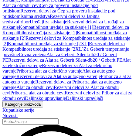
Alat za obradu cevi
Čep za proveru instalacije pod
pritiskom
Rezervni delovi za Čep za proveru instalacije pod
pritiskom
Ispitna sredstva
Rezervni delovi za Ispitna
sredstva
Pribor
Uređaji za stiskanje
Rezervni delovi za Uređaji za
stiskanje
Kompatibilnost uređaja za stiskanje [1]
Rezervni delovi za
Kompatibilnost uređaja za stiskanje [1]
Kompatibilnost uređaja za
stiskanje [2]
Rezervni delovi za Kompatibilnost uređaja za stiskanje
[2]
Kompatibilnost uređaja za stiskanje [2XL]
Rezervni delovi za
Kompatibilnost uređaja za stiskanje [2XL]
Za Geberit temperiranje
površine
Cevna vretena
Alat za Geberit Silent-db20 / Geberit
PE
Rezervni delovi za Alat za Geberit Silent-db20 / Geberit PE
Alat
za električno varenje
Rezervni delovi za Alat za električno
varenje
Pribor za alat za električno varenje
Alat za autogeno
varenje
Rezervni delovi za Alat za autogeno varenje
Pribor za alat za
autogeno varenje
Rezervni delovi za Pribor za alat za autogeno
varenje
Alat za obradu cevi
Rezervni delovi za Alat za obradu
cevi
Pribor za alat za obradu cevi
Rezervni delovi za Pribor za alat za
obradu cevi
Daljinsko upravljanje
Daljinski upravljači
Kategorije proizvoda
Kupatilske serije
Novosti