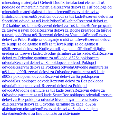
mineralnog materijala i Geberit Duofix instalacioni elementi
Tuš
podloge od mineralnih materijala
Rezervni delovi za Tuš podloge od
mineralnih materijala
Instalacioni elementi
Rezervni delovi za
Instalacioni elementi
Specifični odvodi za tuš kade
Rezervni delovi za
Specifični odvodi za tuš kade
Pribor
Tuš kabine
Rezervni delovi za
Tuš kabine
Tuš kabine
Rezervni delovi za Tuš kabine
Bočne pregrade
za tuševe u ravni poda
Rezervni delovi za Bočne pregrade za tuševe
u ravni poda
Vrata tuša
Rezervni delovi za Vrata tuša
Pribor
Rezervni
delovi za Pribor
Kutije za odlaganje u niši za tuševe
Rezervni delovi
za Kutije za odlaganje u niši za tuševe
Kutije za odlaganje u
niši
Rezervni delovi za Kutije za odlaganje u niši
Pribor
Priključci
uređaja za tuševe i kade
Odvodne garniture za tuš kade, d52
Rezervni
delovi za Odvodne garniture za tuš kade, d52
Sa poklopcem
odvoda
Rezervni delovi za Sa poklopcem odvoda
Poklopci
odvoda
Rezervni delovi za Poklopci odvoda
Odvodne garniture za
tuš kade, d90
Rezervni delovi za Odvodne garniture za tuš kade,
d90
Sa poklopcem odvoda
Rezervni delovi za Sa poklopcem
odvoda
Bez poklopca odvoda
Rezervni delovi za Bez poklopca
odvoda
Poklopci odvoda
Rezervni delovi za Poklopci
odvoda
Odvodne garniture za tuš kade Sestra
Rezervni delovi za
Odvodne garniture za tuš kade Sestra
Bez poklopca odvoda
Rezervni
delovi za Bez poklopca odvoda
Odvodne garniture za kade,
d52
Rezervni delovi za Odvodne garniture za kade, d52
Sa
aktiviranjem okretanjem
Rezervni delovi za Sa aktiviranjem
okretanjem
Setovi za finu montažu za aktiviranje