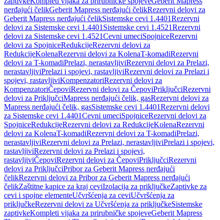
zaptivke
Kompleti vijaka za prirubničke spojeve
Geberit Mapress
nerđajući čelik
Geberit Mapress nerđajući čelik
Rezervni delovi za
Geberit Mapress nerđajući čelik
Sistemske cevi 1.4401
Rezervni
delovi za Sistemske cevi 1.4401
Sistemske cevi 1.4521
Rezervni
delovi za Sistemske cevi 1.4521
Cevni umeci
Spojnice
Rezervni
delovi za Spojnice
Redukcije
Rezervni delovi za
Redukcije
Kolena
Rezervni delovi za Kolena
T-komadi
Rezervni
delovi za T-komadi
Prelazi, nerastavljivi
Rezervni delovi za Prelazi,
nerastavljivi
Prelazi i spojevi, rastavljivi
Rezervni delovi za Prelazi i
spojevi, rastavljivi
Kompenzatori
Rezervni delovi za
Kompenzatori
Čepovi
Rezervni delovi za Čepovi
Priključci
Rezervni
delovi za Priključci
Mapress nerđajući čelik, gas
Rezervni delovi za
Mapress nerđajući čelik, gas
Sistemske cevi 1.4401
Rezervni delovi
za Sistemske cevi 1.4401
Cevni umeci
Spojnice
Rezervni delovi za
Spojnice
Redukcije
Rezervni delovi za Redukcije
Kolena
Rezervni
delovi za Kolena
T-komadi
Rezervni delovi za T-komadi
Prelazi,
nerastavljivi
Rezervni delovi za Prelazi, nerastavljivi
Prelazi i spojevi,
rastavljivi
Rezervni delovi za Prelazi i spojevi,
rastavljivi
Čepovi
Rezervni delovi za Čepovi
Priključci
Rezervni
delovi za Priključci
Pribor za Geberit Mapress nerđajući
čelik
Rezervni delovi za Pribor za Geberit Mapress nerđajući
čelik
Zaštitne kapice za kraj cevi
Izolacija za priključke
Zaptivke za
cevi i spojne elemente
Učvršćenja za cevi
Učvršćenja za
priključke
Rezervni delovi za Učvršćenja za priključke
Sistemske
zaptivke
Kompleti vijaka za prirubničke spojeve
Geberit Mapress