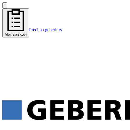
Preći na geberit.rs
Moji spiskovi