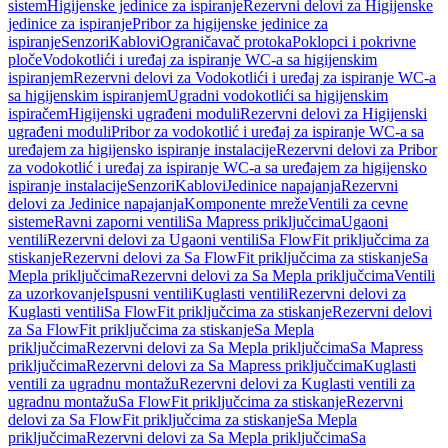
sistem
Higijenske jedinice za ispiranje
Rezervni delovi za Higijenske
jedinice za ispiranje
Pribor za higijenske jedinice za
ispiranje
Senzori
Kablovi
Ograničavač protoka
Poklopci i pokrivne
ploče
Vodokotlići i uređaj za ispiranje WC-a sa higijenskim
ispiranjem
Rezervni delovi za Vodokotlići i uređaj za ispiranje WC-a
sa higijenskim ispiranjem
Ugradni vodokotlići sa higijenskim
ispiračem
Higijenski ugrađeni moduli
Rezervni delovi za Higijenski
ugrađeni moduli
Pribor za vodokotlić i uređaj za ispiranje WC-a sa
uređajem za higijensko ispiranje instalacije
Rezervni delovi za Pribor
za vodokotlić i uređaj za ispiranje WC-a sa uređajem za higijensko
ispiranje instalacije
Senzori
Kablovi
Jedinice napajanja
Rezervni
delovi za Jedinice napajanja
Komponente mreže
Ventili za cevne
sisteme
Ravni zaporni ventili
Sa Mapress priključcima
Ugaoni
ventili
Rezervni delovi za Ugaoni ventili
Sa FlowFit priključcima za
stiskanje
Rezervni delovi za Sa FlowFit priključcima za stiskanje
Sa
Mepla priključcima
Rezervni delovi za Sa Mepla priključcima
Ventili
za uzorkovanje
Ispusni ventili
Kuglasti ventili
Rezervni delovi za
Kuglasti ventili
Sa FlowFit priključcima za stiskanje
Rezervni delovi
za Sa FlowFit priključcima za stiskanje
Sa Mepla
priključcima
Rezervni delovi za Sa Mepla priključcima
Sa Mapress
priključcima
Rezervni delovi za Sa Mapress priključcima
Kuglasti
ventili za ugradnu montažu
Rezervni delovi za Kuglasti ventili za
ugradnu montažu
Sa FlowFit priključcima za stiskanje
Rezervni
delovi za Sa FlowFit priključcima za stiskanje
Sa Mepla
priključcima
Rezervni delovi za Sa Mepla priključcima
Sa