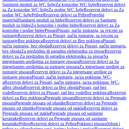
Sanitarni moduli za WC šolje
Za konzolne WC šolje
Rezervni delovi
za Za konzolne WC šolje
Za podne WC šolje
Rezervni delovi za Za
podne WC šolje
Pribor
Rezervni delovi za Pribor
Potrošni
materijali
Sanitarni moduli za bidee
Rezervni delovi za Sanitarni
moduli za bidee
Za konzolne i podne bidee
Rezervni delovi za Za
konzolne i podne bidee
Pisoari
Pisoari, način ispiranja, sa ivicom za
ispiranje
Rezervni delovi za Pisoari, način ispiranja, sa ivicom za
ispiranje
Bez poklopca
Rezervni delovi za Bez poklopca
Pisoari,
način ispiranja, bez oboda
Rezervni delovi za Pisoari, način ispiranja,
bez oboda
Za predzidnu ili ugradnu elektroniku za pisoar
Rezervni
delovi za Za predzidnu ili ugradnu elektroniku za pisoar
Sa
integrisanim uređajima za ispiranje pisoara
Rezervni delovi za Sa
integrisanim uređajima za ispiranje pisoara
Za integrisane uređaje za
ispiranje pisoara
Rezervni delovi za Za integrisane uređaje za
ispiranje pisoara
Pisoari, način ispiranja, sa/za poklopac WC-
a
Rezervni delovi za Pisoari, način ispiranja, sa/za poklopac WC-
a
Bez oboda
Rezervni delovi za Bez oboda
Pisoari, rad bez
vode
Rezervni delovi za Pisoari, rad bez vode
Bez poklopca
Rezervni
delovi za Bez poklopca
Pregrade pisoara
Rezervni delovi za Pregrade
pisoara
Pregrade pisoara od plastike
Rezervni delovi za Pregrade
pisoara od plastike
Pregrade pisoara od stakla
Rezervni delovi za
Pregrade pisoara od stakla
Pregrade pisoara od sanitarne
keramike
Rezervni delovi za Pregrade pisoara od sanitarne
keramike
Pribor
Rezervni delovi za Pribor
Poklopci pisoara
Sifoni i
pribor za sifone
Ispirne cevi, ispirna kolena i prelazi
Rezervni delovi