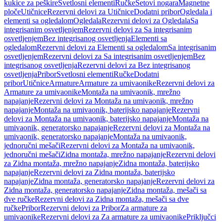
kukice za peškire
Svetlosni elementi
Ručke
Setovi nogara
Magnetne
ploče
Utičnice
Rezervni delovi za Utičnice
Dodatni pribor
Ogledala i
elementi sa ogledalom
Ogledala
Rezervni delovi za Ogledala
Sa
integrisanim osvetljenjem
Rezervni delovi za Sa integrisanim
osvetljenjem
Bez integrisanog osvetljenja
Elementi sa
ogledalom
Rezervni delovi za Elementi sa ogledalom
Sa integrisanim
osvetljenjem
Rezervni delovi za Sa integrisanim osvetljenjem
Bez
integrisanog osvetljenja
Rezervni delovi za Bez integrisanog
osvetljenja
Pribor
Svetlosni elementi
Ručke
Dodatni
pribor
Utičnice
Armature
Armature za umivaonike
Rezervni delovi za
Armature za umivaonike
Montaža na umivaonik, mrežno
napajanje
Rezervni delovi za Montaža na umivaonik, mrežno
napajanje
Montaža na umivaonik, baterijsko napajanje
Rezervni
delovi za Montaža na umivaonik, baterijsko napajanje
Montaža na
umivaonik, generatorsko napajanje
Rezervni delovi za Montaža na
umivaonik, generatorsko napajanje
Montaža na umivaonik,
jednoručni mešači
Rezervni delovi za Montaža na umivaonik,
jednoručni mešači
Zidna montaža, mrežno napajanje
Rezervni delovi
za Zidna montaža, mrežno napajanje
Zidna montaža, baterijsko
napajanje
Rezervni delovi za Zidna montaža, baterijsko
napajanje
Zidna montaža, generatorsko napajanje
Rezervni delovi za
Zidna montaža, generatorsko napajanje
Zidna montaža, mešači sa
dve ručke
Rezervni delovi za Zidna montaža, mešači sa dve
ručke
Pribor
Rezervni delovi za Pribor
Za armature za
umivaonike
Rezervni delovi za Za armature za umivaonike
Priključci