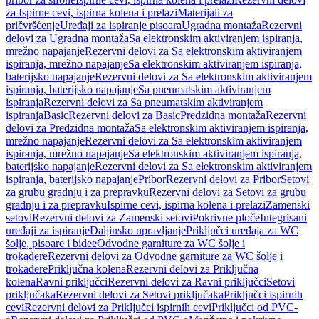
za Ispirne cevi, ispirna kolena i prelazi
Materijali za
pričvršćenje
Uređaji za ispiranje pisoara
Ugradna montaža
Rezervni
delovi za Ugradna montaža
Sa elektronskim aktiviranjem ispiranja,
mrežno napajanje
Rezervni delovi za Sa elektronskim aktiviranjem
ispiranja, mrežno napajanje
Sa elektronskim aktiviranjem ispiranja,
baterijsko napajanje
Rezervni delovi za Sa elektronskim aktiviranjem
ispiranja, baterijsko napajanje
Sa pneumatskim aktiviranjem
ispiranja
Rezervni delovi za Sa pneumatskim aktiviranjem
ispiranja
Basic
Rezervni delovi za Basic
Predzidna montaža
Rezervni
delovi za Predzidna montaža
Sa elektronskim aktiviranjem ispiranja,
mrežno napajanje
Rezervni delovi za Sa elektronskim aktiviranjem
ispiranja, mrežno napajanje
Sa elektronskim aktiviranjem ispiranja,
baterijsko napajanje
Rezervni delovi za Sa elektronskim aktiviranjem
ispiranja, baterijsko napajanje
Pribor
Rezervni delovi za Pribor
Setovi
za grubu gradnju i za prepravku
Rezervni delovi za Setovi za grubu
gradnju i za prepravku
Ispirne cevi, ispirna kolena i prelazi
Zamenski
setovi
Rezervni delovi za Zamenski setovi
Pokrivne ploče
Integrisani
uređaji za ispiranje
Daljinsko upravljanje
Priključci uređaja za WC
šolje, pisoare i bidee
Odvodne garniture za WC šolje i
trokadere
Rezervni delovi za Odvodne garniture za WC šolje i
trokadere
Priključna kolena
Rezervni delovi za Priključna
kolena
Ravni priključci
Rezervni delovi za Ravni priključci
Setovi
priključaka
Rezervni delovi za Setovi priključaka
Priključci ispirnih
cevi
Rezervni delovi za Priključci ispirnih cevi
Priključci od PVC-