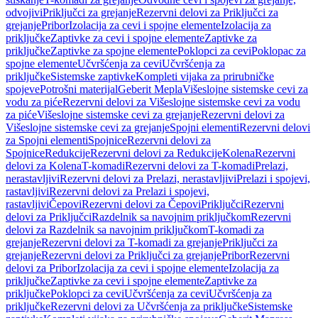
odvojivi
Priključci za grejanje
Rezervni delovi za Priključci za
grejanje
Pribor
Izolacija za cevi i spojne elemente
Izolacija za
priključke
Zaptivke za cevi i spojne elemente
Zaptivke za
priključke
Zaptivke za spojne elemente
Poklopci za cevi
Poklopac za
spojne elemente
Učvršćenja za cevi
Učvršćenja za
priključke
Sistemske zaptivke
Kompleti vijaka za prirubničke
spojeve
Potrošni materijal
Geberit Mepla
Višeslojne sistemske cevi za
vodu za piće
Rezervni delovi za Višeslojne sistemske cevi za vodu
za piće
Višeslojne sistemske cevi za grejanje
Rezervni delovi za
Višeslojne sistemske cevi za grejanje
Spojni elementi
Rezervni delovi
za Spojni elementi
Spojnice
Rezervni delovi za
Spojnice
Redukcije
Rezervni delovi za Redukcije
Kolena
Rezervni
delovi za Kolena
T-komadi
Rezervni delovi za T-komadi
Prelazi,
nerastavljivi
Rezervni delovi za Prelazi, nerastavljivi
Prelazi i spojevi,
rastavljivi
Rezervni delovi za Prelazi i spojevi,
rastavljivi
Čepovi
Rezervni delovi za Čepovi
Priključci
Rezervni
delovi za Priključci
Razdelnik sa navojnim priključkom
Rezervni
delovi za Razdelnik sa navojnim priključkom
T-komadi za
grejanje
Rezervni delovi za T-komadi za grejanje
Priključci za
grejanje
Rezervni delovi za Priključci za grejanje
Pribor
Rezervni
delovi za Pribor
Izolacija za cevi i spojne elemente
Izolacija za
priključke
Zaptivke za cevi i spojne elemente
Zaptivke za
priključke
Poklopci za cevi
Učvršćenja za cevi
Učvršćenja za
priključke
Rezervni delovi za Učvršćenja za priključke
Sistemske