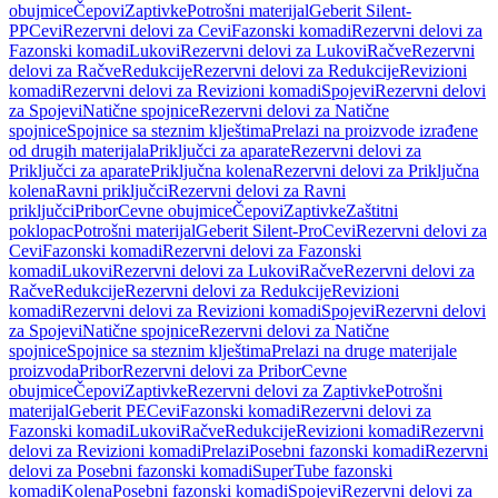
obujmice
Čepovi
Zaptivke
Potrošni materijal
Geberit Silent-
PP
Cevi
Rezervni delovi za Cevi
Fazonski komadi
Rezervni delovi za
Fazonski komadi
Lukovi
Rezervni delovi za Lukovi
Račve
Rezervni
delovi za Račve
Redukcije
Rezervni delovi za Redukcije
Revizioni
komadi
Rezervni delovi za Revizioni komadi
Spojevi
Rezervni delovi
za Spojevi
Natične spojnice
Rezervni delovi za Natične
spojnice
Spojnice sa steznim klještima
Prelazi na proizvode izrađene
od drugih materijala
Priključci za aparate
Rezervni delovi za
Priključci za aparate
Priključna kolena
Rezervni delovi za Priključna
kolena
Ravni priključci
Rezervni delovi za Ravni
priključci
Pribor
Cevne obujmice
Čepovi
Zaptivke
Zaštitni
poklopac
Potrošni materijal
Geberit Silent-Pro
Cevi
Rezervni delovi za
Cevi
Fazonski komadi
Rezervni delovi za Fazonski
komadi
Lukovi
Rezervni delovi za Lukovi
Račve
Rezervni delovi za
Račve
Redukcije
Rezervni delovi za Redukcije
Revizioni
komadi
Rezervni delovi za Revizioni komadi
Spojevi
Rezervni delovi
za Spojevi
Natične spojnice
Rezervni delovi za Natične
spojnice
Spojnice sa steznim klještima
Prelazi na druge materijale
proizvoda
Pribor
Rezervni delovi za Pribor
Cevne
obujmice
Čepovi
Zaptivke
Rezervni delovi za Zaptivke
Potrošni
materijal
Geberit PE
Cevi
Fazonski komadi
Rezervni delovi za
Fazonski komadi
Lukovi
Račve
Redukcije
Revizioni komadi
Rezervni
delovi za Revizioni komadi
Prelazi
Posebni fazonski komadi
Rezervni
delovi za Posebni fazonski komadi
SuperTube fazonski
komadi
Kolena
Posebni fazonski komadi
Spojevi
Rezervni delovi za