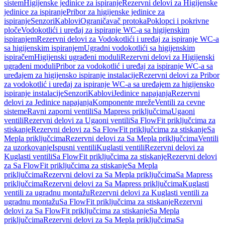
sistem
Higijenske jedinice za ispiranje
Rezervni delovi za Higijenske
jedinice za ispiranje
Pribor za higijenske jedinice za
ispiranje
Senzori
Kablovi
Ograničavač protoka
Poklopci i pokrivne
ploče
Vodokotlići i uređaj za ispiranje WC-a sa higijenskim
ispiranjem
Rezervni delovi za Vodokotlići i uređaj za ispiranje WC-a
sa higijenskim ispiranjem
Ugradni vodokotlići sa higijenskim
ispiračem
Higijenski ugrađeni moduli
Rezervni delovi za Higijenski
ugrađeni moduli
Pribor za vodokotlić i uređaj za ispiranje WC-a sa
uređajem za higijensko ispiranje instalacije
Rezervni delovi za Pribor
za vodokotlić i uređaj za ispiranje WC-a sa uređajem za higijensko
ispiranje instalacije
Senzori
Kablovi
Jedinice napajanja
Rezervni
delovi za Jedinice napajanja
Komponente mreže
Ventili za cevne
sisteme
Ravni zaporni ventili
Sa Mapress priključcima
Ugaoni
ventili
Rezervni delovi za Ugaoni ventili
Sa FlowFit priključcima za
stiskanje
Rezervni delovi za Sa FlowFit priključcima za stiskanje
Sa
Mepla priključcima
Rezervni delovi za Sa Mepla priključcima
Ventili
za uzorkovanje
Ispusni ventili
Kuglasti ventili
Rezervni delovi za
Kuglasti ventili
Sa FlowFit priključcima za stiskanje
Rezervni delovi
za Sa FlowFit priključcima za stiskanje
Sa Mepla
priključcima
Rezervni delovi za Sa Mepla priključcima
Sa Mapress
priključcima
Rezervni delovi za Sa Mapress priključcima
Kuglasti
ventili za ugradnu montažu
Rezervni delovi za Kuglasti ventili za
ugradnu montažu
Sa FlowFit priključcima za stiskanje
Rezervni
delovi za Sa FlowFit priključcima za stiskanje
Sa Mepla
priključcima
Rezervni delovi za Sa Mepla priključcima
Sa