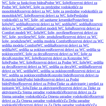
WC šolje sa funkcijom bidea
Podne WC šolje
Rezervni delovi za
Podne WC šolje
WC šolje za predzidne vodokotliće za
monoblok
Rezervni delovi za WC šolje za predzidne vodokotliće za
monoblok
WC šolje
Rezervni delovi za WC šolje
Predzidni
vodokotlići za WC šolje, od sanitarne keramike
Postavljeni na
šolju
WC sedišta
Rezervni delovi za WC sedišta
WC sedišta
Rezervni
delovi za WC sedišta
Comfort modeli WC šolja
Rezervni delovi za
Comfort modeli WC šolja
WC šolje, povišene
Rezervni delovi za
WC šolje, povišene
WC šolje, produžene
Rezervni delovi za WC
šolje, produžene
WC sedišta modela Comfort
Rezervni delovi za WC
sedišta modela Comfort
WC sedišta
Rezervni delovi za WC
sedišta
WC sedišta sa poklopcem
Rezervni delovi za WC sedišta sa
poklopcem
WC šolje za decu
Rezervni delovi za WC šolje za
decu
Konzolne WC šolje
Rezervni delovi za Konzolne WC
šolje
Podne WC šolje
Rezervni delovi za Podne WC šolje
WC sedišta
za decu
Rezervni delovi za WC sedišta za decu
WC sedišta
Rezervni
delovi za WC sedišta
WC sedišta sa poklopcem
Rezervni delovi za
WC sedišta sa poklopcem
Bidei
Konzolni bidei
Rezervni delovi za
Konzolni bidei
Podni bidei
Rezervni delovi za Podni
bidei
Pribor
Rezervni delovi za Pribor
Tipke za aktiviranje i uređaji za
ispiranje WC šolja
Tipke za aktiviranje
Rezervni delovi za Tipke za
aktiviranje
Za Sigma ugradne vodokotliće
Rezervni delovi za Za
Sigma ugradne vodokotliće
Za Omega ugradne vodokotliće
Rezervni
delovi za Za Omega ugradne vodokotliće
Za Delta ugradne
vodokotliće
Rezervni delovi za Za Delta ugradne vodokotliće
Za