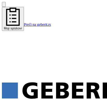
Preći na geberit.rs
Moji spiskovi