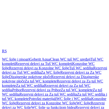
RS
WC šolje i pisoari
Geberit AquaClean WC tuš WC uređaji
Tuš WC
kompleti
Rezervni delovi za Tuš WC kompleti
Konzolne WC
šolje
Rezervni delovi za Konzolne WC šolje
Tuš WC sedišta
Rezervni
delovi za Tuš WC sedišta
Za WC šolje
Rezervni delovi za Za WC
šolje
Dizajnerske pokrivne ploče
Rezervni delovi za Dizajnerske
pokrivne ploče
Za tuš WC komplete
Rezervni delovi za Za tuš WC
komplete
Za tuš WC sedišta
Rezervni delovi za Za tuš WC
sedišta
Pribor
Rezervni delovi za Pribor
Za tuš WC komplete
Za tuš
WC sedišta
Rezervni delovi za Za tuš WC sedišta
Za tuš WC sedišta i
tuš WC komplete
Potrošni materijali
WC šolje i WC sedišta
Konzolne
WC šolje
Rezervni delovi za Konzolne WC šolje
WC šolje
Rezervni
delovi za WC šolje
WC šolje sa funkcijom bidea
Rezervni delovi za