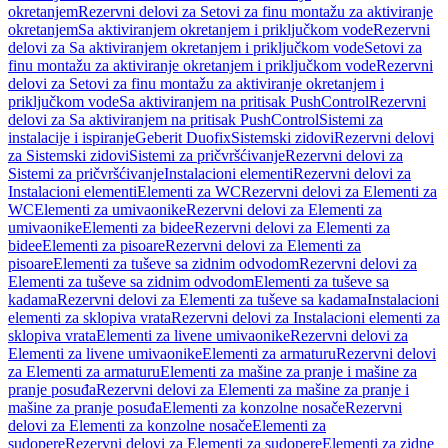
okretanjem
Rezervni delovi za Setovi za finu montažu za aktiviranje
okretanjem
Sa aktiviranjem okretanjem i priključkom vode
Rezervni
delovi za Sa aktiviranjem okretanjem i priključkom vode
Setovi za
finu montažu za aktiviranje okretanjem i priključkom vode
Rezervni
delovi za Setovi za finu montažu za aktiviranje okretanjem i
priključkom vode
Sa aktiviranjem na pritisak PushControl
Rezervni
delovi za Sa aktiviranjem na pritisak PushControl
Sistemi za
instalacije i ispiranje
Geberit Duofix
Sistemski zidovi
Rezervni delovi
za Sistemski zidovi
Sistemi za pričvršćivanje
Rezervni delovi za
Sistemi za pričvršćivanje
Instalacioni elementi
Rezervni delovi za
Instalacioni elementi
Elementi za WC
Rezervni delovi za Elementi za
WC
Elementi za umivaonike
Rezervni delovi za Elementi za
umivaonike
Elementi za bidee
Rezervni delovi za Elementi za
bidee
Elementi za pisoare
Rezervni delovi za Elementi za
pisoare
Elementi za tuševe sa zidnim odvodom
Rezervni delovi za
Elementi za tuševe sa zidnim odvodom
Elementi za tuševe sa
kadama
Rezervni delovi za Elementi za tuševe sa kadama
Instalacioni
elementi za sklopiva vrata
Rezervni delovi za Instalacioni elementi za
sklopiva vrata
Elementi za livene umivaonike
Rezervni delovi za
Elementi za livene umivaonike
Elementi za armaturu
Rezervni delovi
za Elementi za armaturu
Elementi za mašine za pranje i mašine za
pranje posuđa
Rezervni delovi za Elementi za mašine za pranje i
mašine za pranje posuđa
Elementi za konzolne nosače
Rezervni
delovi za Elementi za konzolne nosače
Elementi za
sudopere
Rezervni delovi za Elementi za sudopere
Elementi za zidne