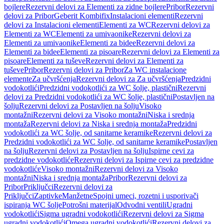
bojlere
Rezervni delovi za Elementi za zidne bojlere
Pribor
Rezervni
delovi za Pribor
Geberit Kombifix
Instalacioni elementi
Rezervni
delovi za Instalacioni elementi
Elementi za WC
Rezervni delovi za
Elementi za WC
Elementi za umivaonike
Rezervni delovi za
Elementi za umivaonike
Elementi za bidee
Rezervni delovi za
Elementi za bidee
Elementi za pisoare
Rezervni delovi za Elementi za
pisoare
Elementi za tuševe
Rezervni delovi za Elementi za
tuševe
Pribor
Rezervni delovi za Pribor
Za WC instalacione
elemente
Za učvršćenja
Rezervni delovi za Za učvršćenja
Predzidni
vodokotlići
Predzidni vodokotlići za WC šolje, plastični
Rezervni
delovi za Predzidni vodokotlići za WC šolje, plastični
Postavljen na
šolju
Rezervni delovi za Postavljen na šolju
Visoko
montažni
Rezervni delovi za Visoko montažni
Niska i srednja
montaža
Rezervni delovi za Niska i srednja montaža
Predzidni
vodokotlići za WC šolje, od sanitarne keramike
Rezervni delovi za
Predzidni vodokotlići za WC šolje, od sanitarne keramike
Postavljen
na šolju
Rezervni delovi za Postavljen na šolju
Ispirne cevi za
predzidne vodokotliće
Rezervni delovi za Ispirne cevi za predzidne
vodokotliće
Visoko montažni
Rezervni delovi za Visoko
montažni
Niska i srednja montaža
Pribor
Rezervni delovi za
Pribor
Priključci
Rezervni delovi za
Priključci
Zaptivke
Manžetne
Spojni umeci, rozetni i usporivači
ispiranja WC šolje
Potrošni materijal
Odvodni ventili
Ugradni
vodokotlići
Sigma ugradni vodokotlići
Rezervni delovi za Sigma
ugradni vodokotlići
Omega ugradni vodokotlići
Rezervni delovi za