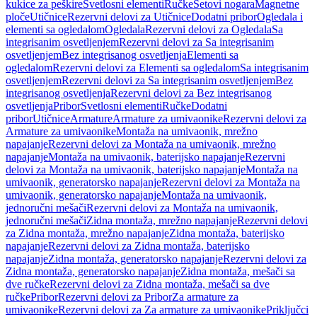
kukice za peškire
Svetlosni elementi
Ručke
Setovi nogara
Magnetne
ploče
Utičnice
Rezervni delovi za Utičnice
Dodatni pribor
Ogledala i
elementi sa ogledalom
Ogledala
Rezervni delovi za Ogledala
Sa
integrisanim osvetljenjem
Rezervni delovi za Sa integrisanim
osvetljenjem
Bez integrisanog osvetljenja
Elementi sa
ogledalom
Rezervni delovi za Elementi sa ogledalom
Sa integrisanim
osvetljenjem
Rezervni delovi za Sa integrisanim osvetljenjem
Bez
integrisanog osvetljenja
Rezervni delovi za Bez integrisanog
osvetljenja
Pribor
Svetlosni elementi
Ručke
Dodatni
pribor
Utičnice
Armature
Armature za umivaonike
Rezervni delovi za
Armature za umivaonike
Montaža na umivaonik, mrežno
napajanje
Rezervni delovi za Montaža na umivaonik, mrežno
napajanje
Montaža na umivaonik, baterijsko napajanje
Rezervni
delovi za Montaža na umivaonik, baterijsko napajanje
Montaža na
umivaonik, generatorsko napajanje
Rezervni delovi za Montaža na
umivaonik, generatorsko napajanje
Montaža na umivaonik,
jednoručni mešači
Rezervni delovi za Montaža na umivaonik,
jednoručni mešači
Zidna montaža, mrežno napajanje
Rezervni delovi
za Zidna montaža, mrežno napajanje
Zidna montaža, baterijsko
napajanje
Rezervni delovi za Zidna montaža, baterijsko
napajanje
Zidna montaža, generatorsko napajanje
Rezervni delovi za
Zidna montaža, generatorsko napajanje
Zidna montaža, mešači sa
dve ručke
Rezervni delovi za Zidna montaža, mešači sa dve
ručke
Pribor
Rezervni delovi za Pribor
Za armature za
umivaonike
Rezervni delovi za Za armature za umivaonike
Priključci