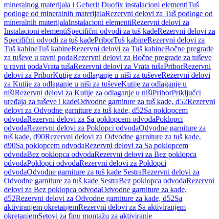
mineralnog materijala i Geberit Duofix instalacioni elementi
Tuš
podloge od mineralnih materijala
Rezervni delovi za Tuš podloge od
mineralnih materijala
Instalacioni elementi
Rezervni delovi za
Instalacioni elementi
Specifični odvodi za tuš kade
Rezervni delovi za
Specifični odvodi za tuš kade
Pribor
Tuš kabine
Rezervni delovi za
Tuš kabine
Tuš kabine
Rezervni delovi za Tuš kabine
Bočne pregrade
za tuševe u ravni poda
Rezervni delovi za Bočne pregrade za tuševe
u ravni poda
Vrata tuša
Rezervni delovi za Vrata tuša
Pribor
Rezervni
delovi za Pribor
Kutije za odlaganje u niši za tuševe
Rezervni delovi
za Kutije za odlaganje u niši za tuševe
Kutije za odlaganje u
niši
Rezervni delovi za Kutije za odlaganje u niši
Pribor
Priključci
uređaja za tuševe i kade
Odvodne garniture za tuš kade, d52
Rezervni
delovi za Odvodne garniture za tuš kade, d52
Sa poklopcem
odvoda
Rezervni delovi za Sa poklopcem odvoda
Poklopci
odvoda
Rezervni delovi za Poklopci odvoda
Odvodne garniture za
tuš kade, d90
Rezervni delovi za Odvodne garniture za tuš kade,
d90
Sa poklopcem odvoda
Rezervni delovi za Sa poklopcem
odvoda
Bez poklopca odvoda
Rezervni delovi za Bez poklopca
odvoda
Poklopci odvoda
Rezervni delovi za Poklopci
odvoda
Odvodne garniture za tuš kade Sestra
Rezervni delovi za
Odvodne garniture za tuš kade Sestra
Bez poklopca odvoda
Rezervni
delovi za Bez poklopca odvoda
Odvodne garniture za kade,
d52
Rezervni delovi za Odvodne garniture za kade, d52
Sa
aktiviranjem okretanjem
Rezervni delovi za Sa aktiviranjem
okretanjem
Setovi za finu montažu za aktiviranje