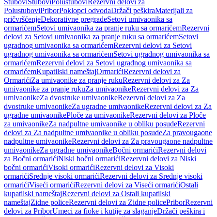
Stubovi
Stubovi
Polustubovi
Rezervni delovi za
Polustubovi
Pribor
Poklopci odvoda
Držači peškira
Materijali za
pričvršćenje
Dekorativne pregrade
Setovi umivaonika sa
ormarićem
Setovi umivaonika za pranje ruku sa ormarićem
Rezervni
delovi za Setovi umivaonika za pranje ruku sa ormarićem
Setovi
ugradnog umivaonika sa ormarićem
Rezervni delovi za Setovi
ugradnog umivaonika sa ormarićem
Setovi ugradnog umivaonika sa
ormarićem
Rezervni delovi za Setovi ugradnog umivaonika sa
ormarićem
Kupatilski nameštaj
Ormarići
Rezervni delovi za
Ormarići
Za umivaonike za pranje ruku
Rezervni delovi za Za
umivaonike za pranje ruku
Za umivaonike
Rezervni delovi za Za
umivaonike
Za dvostruke umivaonike
Rezervni delovi za Za
dvostruke umivaonike
Za ugradne umivaonike
Rezervni delovi za Za
ugradne umivaonike
Ploče za umivaonike
Rezervni delovi za Ploče
za umivaonike
Za nadpultne umivaonike u obliku posude
Rezervni
delovi za Za nadpultne umivaonike u obliku posude
Za pravougaone
nadpultne umivaonike
Rezervni delovi za Za pravougaone nadpultne
umivaonike
Za ugradne umivaonike
Bočni ormarići
Rezervni delovi
za Bočni ormarići
Niski bočni ormarići
Rezervni delovi za Niski
bočni ormarići
Visoki ormarići
Rezervni delovi za Visoki
ormarići
Srednje visoki ormarići
Rezervni delovi za Srednje visoki
ormarići
Viseći ormarići
Rezervni delovi za Viseći ormarići
Ostali
kupatilski nameštaj
Rezervni delovi za Ostali kupatilski
nameštaj
Zidne police
Rezervni delovi za Zidne police
Pribor
Rezervni
delovi za Pribor
Umeci za fioke i kutije za slaganje
Držači peškira i