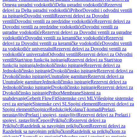
Omega ugradni vodokotlići
Delta ugradni vodokotlići
Rezervni
delovi za Delta ugradni vodokotlići
Pribor
Dovodni i odvodni ventili
za ispiranje
Dovodni ventili
Rezervni delovi za Dovodni
ventili
Dovodni ventili za predzidne vodokotliće
Rezervni delovi za
Dovodni ventili za predzidne vodokotliće
Dovodni ventili za
ugradne vodokotliće
Rezervni delovi za Dovodni ventili za ugradne
vodokotliće
Dovodni ventili za keramičke vodokotliće
Rezervni
delovi za Dovodni ventili za keramičke vodokotliće
Dovodni ventili
za vodokotliće univerzalni
Rezervni delovi za Dovodni ventili za
vodokotliće univerzalni
Odvodni ventili
Rezervni delovi za Odvodni
ventili
Start/stop funkcija ispiranja
Rezervni delovi za Start/stop
funkcija ispiranja
Jednokoličinsko ispiranje
Rezervni delovi za
Jednokoličinsko ispiranje
Dvokoličinsko ispiranje
Rezervni delovi za
Dvokoličinsko ispiranje
Unutrašnje garniture
Rezervni delovi za
Unutrašnje garniture
Jednokoličinsko ispiranje
Rezervni delovi za
Jednokoličinsko ispiranje
Dvokoličinsko ispiranje
Rezervni delovi za
Dvokoličinsko ispiranje
Pribor
Membrane
Sistemi za
snabdevanje
Geberit FlowFit
Sistemske cevi ML
Višeslojne sistemske
cevi za grejanje
Sistemske cevi SL
Spojni elementi
Rezervni delovi za
Spojni elementi
Spojnice
Redukcije
Kolana
T-komadi
Prelazi,
nerastavljivi
Prelazi i spojevi, rastavljivi
Rezervni delovi za Prelazi i
spojevi, rastavljivi
Čepovi
Priključci
Rezervni delovi za
Priključci
Razdelnik sa navojnim priključkom
Rezervni delovi za
Razdelnik sa navojnim priključkom
Razdelnik sa priključkom za
stiskanje
T-komadi za grejanje
Odvodne cevi i spojevi za grejanje,