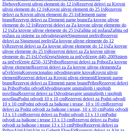
žljebove
Krovni ulivni elementi do 12 l/s
Rezervni delovi za Krovni
ulivni elementi do 12 l/s
Krovni ulivni elementi do 25 l/s
Rezervni
delovi za Krovni ulivni elementi do 25 l/s
Elementi parne
brane
Rezervni delovi za Elementi parne brane
Za krovne ulivne
elemente do 12 l/s
Rezervni delovi za Za krovne ulivne elemente do
12 l/s
Za krovne ulivne elemente do 25 l/s
Zaštita od požara
Zaštita od
požara za sisteme za odvodnjavanje
Sigurnosni prelivi
Rezervni
delovi za Sigurnosni prelivi
Za krovne ulivne elemente do 12
l/s
Rezervni delovi za Za krovne ulivne elemente do 12 l/s
Za krovne
ulivne elemente do 25 l/s
Rezervni delovi za Za krovne ulivne
elemente do 25 l/s
Učvršćenja
Sistem za pričvršćenje d40–200
Sistem
za pričvršćenje d250–315
Pribor
Rezervni delovi za Pribor
Za krovne
ulivne elemente
Rezervni delovi za Za krovne ulivne elemente
Za
učvršćenja
Konvencionalno odvodnjavanje krova
Krovni ulivni
elementi
Rezervni delovi za Krovni ulivni elementi
Elementi parne
brane
Rezervni delovi za Elementi parne brane
Pribor
Rezervni delovi
za Pribor
Podni odvod
Odvodnjavanje unutrašnjih i spoljnih
površina
Rezervni delovi za Odvodnjavanje unutrašnjih i spoljnih
površina
Podni odvodi 10 x 10 cm
Rezervni delovi za Podni odvodi
10 x 10 cm
Podni odvodi za balkone i terase, 10 x 10 cm
Rezervni
delovi za Podni odvodi za balkone i terase, 10 x 10 cm
Podni odvodi
13 x 13 cm
Rezervni delovi za Podni odvodi 13 x 13 cm
Podni
odvodi za balkone i terase 13 x 13 cm
Rezervni delovi za Podni
odvodi za balkone i terase 13 x 13 cm
Pribor
Rezervni delovi za
Pribor
Alati
Alati
Alat za Geberit FlowFit
Rezervni delovi za Alat za