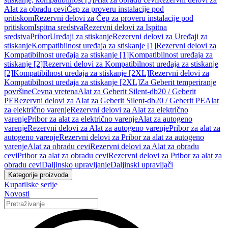
Alat za obradu cevi
Čep za proveru instalacije pod
pritiskom
Rezervni delovi za Čep za proveru instalacije pod
pritiskom
Ispitna sredstva
Rezervni delovi za Ispitna
sredstva
Pribor
Uređaji za stiskanje
Rezervni delovi za Uređaji za
stiskanje
Kompatibilnost uređaja za stiskanje [1]
Rezervni delovi za
Kompatibilnost uređaja za stiskanje [1]
Kompatibilnost uređaja za
stiskanje [2]
Rezervni delovi za Kompatibilnost uređaja za stiskanje
[2]
Kompatibilnost uređaja za stiskanje [2XL]
Rezervni delovi za
Kompatibilnost uređaja za stiskanje [2XL]
Za Geberit temperiranje
površine
Cevna vretena
Alat za Geberit Silent-db20 / Geberit
PE
Rezervni delovi za Alat za Geberit Silent-db20 / Geberit PE
Alat
za električno varenje
Rezervni delovi za Alat za električno
varenje
Pribor za alat za električno varenje
Alat za autogeno
varenje
Rezervni delovi za Alat za autogeno varenje
Pribor za alat za
autogeno varenje
Rezervni delovi za Pribor za alat za autogeno
varenje
Alat za obradu cevi
Rezervni delovi za Alat za obradu
cevi
Pribor za alat za obradu cevi
Rezervni delovi za Pribor za alat za
obradu cevi
Daljinsko upravljanje
Daljinski upravljači
Kategorije proizvoda
Kupatilske serije
Novosti