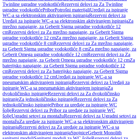
Twinline ugradne vodokotliće
Rezervni delovi za Za Twinline
ugradne vodokotliće
Pribor
Potrošni materijali
Uređaji za ispiranje
WC-a sa elektronskim aktiviranjem ispiranja
Rezervni delovi za
Uređaji za ispiranje WC-a sa elektronskim aktiviranjem ispiranja
Za
mrežno napajanje, za Geberit Sigma ugradne vodokotliće 12
cm
Rezervni delovi za Za mrežno napajanje, za Geberit Sigma
ugradne vodokotliće 12 cm
Za mrežno napajanje, za Geberit Sigma
ugradne vodokotliće 8 cm
Rezervni delovi za Za mrežno napajanje,
za Geberit Sigma ugradne vodokotliće 8 cm
Za mrežno napajanje, za
Geberit Omega ugradne vodokotliće 12 cm
Rezervni delovi za Za
mrežno napajanje, za Geberit Omega ugradne vodokotliće 12 cm
Za
baterijsko napajanje, za Geberit Sigma ugradne vodokotliće 12
cm
Rezervni delovi za Za baterijsko napajanje, za Geberit Sigma
ugradne vodokotliće 12 cm
Uređaji za ispiranje WC-a sa
pneumatskim aktiviranjem ispiranja
Rezervni delovi za Uređaji za
ispiranje WC-a sa pneumatskim aktiviranjem ispiranja
Za
dvokoličinsko ispiranje
Rezervni delovi za Za dvokoličinsko
ispiranje
Za jednokoličinsko ispiranje
Rezervni delovi za Za
jednokoličinsko ispiranje
Pribor za uređaje za ispiranje WC
šolje
Rezervni delovi za Pribor za uređaje za ispiranje WC
šolje
Ugradni setovi za montažu
Rezervni delovi za Ugradni setovi za
montažu
Za uređaje za ispiranje WC-a sa elektronskim aktiviranjem
ispiranja
Rezervni delovi za Za uređaje za ispiranje WC-a sa
elektronskim aktiviranjem ispiranja
Spojnice
Geberit Monolith
sanitarni moduli
Sanitarni moduli za WC šolje
Rezervni delovi za