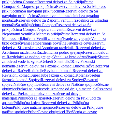
priključcima Compact
Rezervni delovi za Sa priključcima
Compact
Sa Mapress priključcima
Rezervni delovi za Sa Mapress
priključcima
Sa navojnim priključcima
Rezervni delovi za Sa
navojnim priključcima
Zaporni ventili i razdelnici za ugradnu
montažu
Rezervni delovi za Zaporni ventili i razdelnici za ugradnu
montažu
Sa priključcima Compact
Rezervni delovi za Sa
priključcima Compact
Nepovratni ventili
Rezervni delovi za
Nepovratni ventili
Sa Mapress priključcima
Rezervni delovi za Sa
Mapress priključcima
Ventili za odzračivanje za grejanje
Ventili za
brzo odzračivanje
Temperiranje površine
Sistemske cevi
Rezervni
delovi za Sistemske cevi
Asortiman razdelnika
Rezervni delovi za
Asortiman razdelnika
Razdelnici za podno grejanje
Rezervni delovi
za Razdelnici za podno grejanje
Ventili za brzo odzračivanje
Sistemi
za odvod vode iz zgrada
Geberit Silent-db20
Cevi
Fazonski
komadi
Rezervni delovi za Fazonski komadi
Lukovi
Račve
Rezervni
delovi za Račve
Redukcije
Revizioni komadi
Rezervni delovi za
Revizioni komadi
SuperTube fazonski komadi
Kolena
Posebni
fazonski komadi
Spojevi
Rezervni delovi za Spojevi
Zavareni
spojevi
Natične spojnice
Rezervni delovi za Natične spojnice
Stezne
obujmice
Prelazi na proizvode izrađene od drugih materijala
Rezervni
delovi za Prelazi na proizvode izrađene od drugih
materijala
Priključci za aparate
Rezervni delovi za Priključci za
aparate
Priključna kolena
Rezervni delovi za Priključna
kolena
Priključne natične spojnice
Rezervni delovi za Priključne
natične spojnice
Pribor
Cevne obujmice
Učvršćenja za cevne