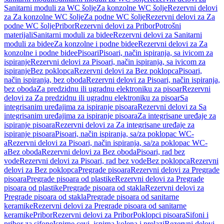
Sanitarni moduli za WC šolje
Za konzolne WC šolje
Rezervni delovi
za Za konzolne WC šolje
Za podne WC šolje
Rezervni delovi za Za
podne WC šolje
Pribor
Rezervni delovi za Pribor
Potrošni
materijali
Sanitarni moduli za bidee
Rezervni delovi za Sanitarni
moduli za bidee
Za konzolne i podne bidee
Rezervni delovi za Za
konzolne i podne bidee
Pisoari
Pisoari, način ispiranja, sa ivicom za
ispiranje
Rezervni delovi za Pisoari, način ispiranja, sa ivicom za
ispiranje
Bez poklopca
Rezervni delovi za Bez poklopca
Pisoari,
način ispiranja, bez oboda
Rezervni delovi za Pisoari, način ispiranja,
bez oboda
Za predzidnu ili ugradnu elektroniku za pisoar
Rezervni
delovi za Za predzidnu ili ugradnu elektroniku za pisoar
Sa
integrisanim uređajima za ispiranje pisoara
Rezervni delovi za Sa
integrisanim uređajima za ispiranje pisoara
Za integrisane uređaje za
ispiranje pisoara
Rezervni delovi za Za integrisane uređaje za
ispiranje pisoara
Pisoari, način ispiranja, sa/za poklopac WC-
a
Rezervni delovi za Pisoari, način ispiranja, sa/za poklopac WC-
a
Bez oboda
Rezervni delovi za Bez oboda
Pisoari, rad bez
vode
Rezervni delovi za Pisoari, rad bez vode
Bez poklopca
Rezervni
delovi za Bez poklopca
Pregrade pisoara
Rezervni delovi za Pregrade
pisoara
Pregrade pisoara od plastike
Rezervni delovi za Pregrade
pisoara od plastike
Pregrade pisoara od stakla
Rezervni delovi za
Pregrade pisoara od stakla
Pregrade pisoara od sanitarne
keramike
Rezervni delovi za Pregrade pisoara od sanitarne
keramike
Pribor
Rezervni delovi za Pribor
Poklopci pisoara
Sifoni i
pribor za sifone
Ispirne cevi, ispirna kolena i prelazi
Rezervni delovi