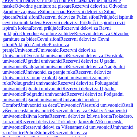
a
Rezervni delovi za Priključci od PVC-a
Manžetne i pokrivne
maske
Odvodne garniture za pisoare
Rezervni delovi za Odvodne
garniture za pisoare
Sifoni pisoara
Rezervni delovi za Sifoni
pisoara
Pužni sifoni
Rezervni delovi za Pužni sifoni
Priključci ispirnih
cevi i ispirnih kolena
Rezervni delovi za Priključci ispirnih cevi i
ispirnih kolena
Ravni priključci
Rezervni delovi za Ravni
priključci
Odvodne garniture za bidee
Rezervni delovi za Odvodne
garniture za bidee
Cevni sifoni
Rezervni delovi za Cevni
sifoni
Priključci
Zaptivke
Prostori za
pranje
Umivaonici
Umivaonici
Rezervni delovi za
Umivaonici
Dvostruki umivaonici
Rezervni delovi za Dvostruki
umivaonici
Ugradni umivaonici
Rezervni delovi za Ugradni
umivaonici
Nadgradni umivaonici
Rezervni delovi za Nadgradni
umivaonici
Umivaonici za pranje ruku
Rezervni delovi za
Umivaonici za pranje ruku
Ugaoni umivaonici za pranje
ruku
Poluugradni umivaonici
Rezervni delovi za Poluugradni
umivaonici
Ugradni umivaonici
Rezervni delovi za Ugradni
umivaonici
Podgradni umivaonici
Rezervni delovi za Podgradni
umivaonici
Ugaoni umivaonici
Umivaonici modela
Comfort
Umivaonici za decu
Umivaonici
Višestruki umivaonici
Ostali
višenamenski umivaonici
Rezervni delovi za Ostali višenamenski
umivaonici
Izlivna korita
Rezervni delovi za Izlivna korita
Trokadero,
konzolni
Rezervni delovi za Trokadero, konzolni
Višenamenski
umivaonici
Rezervni delovi za Višenamenski umivaonici
Umivaonici
za učionice
Pribor
Stubovi
Rezervni delovi za