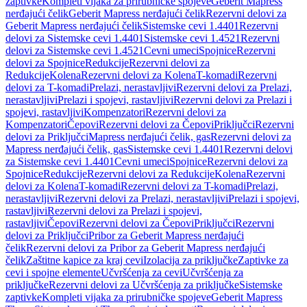
zaptivke
Kompleti vijaka za prirubničke spojeve
Geberit Mapress
nerđajući čelik
Geberit Mapress nerđajući čelik
Rezervni delovi za
Geberit Mapress nerđajući čelik
Sistemske cevi 1.4401
Rezervni
delovi za Sistemske cevi 1.4401
Sistemske cevi 1.4521
Rezervni
delovi za Sistemske cevi 1.4521
Cevni umeci
Spojnice
Rezervni
delovi za Spojnice
Redukcije
Rezervni delovi za
Redukcije
Kolena
Rezervni delovi za Kolena
T-komadi
Rezervni
delovi za T-komadi
Prelazi, nerastavljivi
Rezervni delovi za Prelazi,
nerastavljivi
Prelazi i spojevi, rastavljivi
Rezervni delovi za Prelazi i
spojevi, rastavljivi
Kompenzatori
Rezervni delovi za
Kompenzatori
Čepovi
Rezervni delovi za Čepovi
Priključci
Rezervni
delovi za Priključci
Mapress nerđajući čelik, gas
Rezervni delovi za
Mapress nerđajući čelik, gas
Sistemske cevi 1.4401
Rezervni delovi
za Sistemske cevi 1.4401
Cevni umeci
Spojnice
Rezervni delovi za
Spojnice
Redukcije
Rezervni delovi za Redukcije
Kolena
Rezervni
delovi za Kolena
T-komadi
Rezervni delovi za T-komadi
Prelazi,
nerastavljivi
Rezervni delovi za Prelazi, nerastavljivi
Prelazi i spojevi,
rastavljivi
Rezervni delovi za Prelazi i spojevi,
rastavljivi
Čepovi
Rezervni delovi za Čepovi
Priključci
Rezervni
delovi za Priključci
Pribor za Geberit Mapress nerđajući
čelik
Rezervni delovi za Pribor za Geberit Mapress nerđajući
čelik
Zaštitne kapice za kraj cevi
Izolacija za priključke
Zaptivke za
cevi i spojne elemente
Učvršćenja za cevi
Učvršćenja za
priključke
Rezervni delovi za Učvršćenja za priključke
Sistemske
zaptivke
Kompleti vijaka za prirubničke spojeve
Geberit Mapress