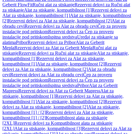
Geberit FlowFit
Ručni alat za stiskanje
Rezervni delovi za Ručni alat
za stiskanje
Alat za stiskanje, kompatibilnost [1]
Rezervni delovi za
Alat za stiskanje, kompatibilnost [1]
Alat za stiskanje, kompatibilnost
[2]
Rezervni delovi za Alat za stiskanje, kompatibilnost [2]
Alat za
obradu cevi
Rezervni delovi za Alat za obradu cevi
Čep za proveru
instalacije pod pritiskom
Rezervni delovi za Čep za proveru
instalacije pod pritiskom
Ispitna sredstva
Uređaj za stiskanje sa
alatima
Pribor
Rezervni delovi za Pribor
Alat za Geberit
Mepla
Rezervni delovi za Alat za Geberit Mepla
Ručni alat za
stiskanje
Rezervni delovi za Ručni alat za stiskanje
Alat za stiskanje,
kompatibilnost [1]
Rezervni delovi za Alat za stiskanje,
kompatibilnost [1]
Alat za stiskanje, kompatibilnost [2]
Rezervni
delovi za Alat za stiskanje, kompatibilnost [2]
Alat za obradu
cevi
Rezervni delovi za Alat za obradu cevi
Čep za proveru
instalacije pod pritiskom
Rezervni delovi za Čep za proveru
instalacije pod pritiskom
Ispitna sredstva
Pribor
Alat za Geberit
Mapress
Rezervni delovi za Alat za Geberit Mapress
Alat za
stiskanje, kompatibilnost [1]
Rezervni delovi za Alat za stiskanje,
kompatibilnost [1]
Alat za stiskanje, kompatibilnost [2]
Rezervni
delovi za Alat za stiskanje, kompatibilnost [2]
Alat za stiskanje,
kompatibilnost [1] / [2]
Rezervni delovi za Alat za stiskanje,
kompatibilnost [1] / [2]
Kompatibilnost alata za stiskanje
[2XL]
Rezervni delovi za Kompatibilnost alata za stiskanje
[2XL]
Alat za stiskanje, kompatibilnost [3]
Rezervni delovi za Alat za
stiskanje, kompatibilnost [3]
Alat za obradu cevi
Rezervni delovi za