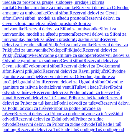
uređaja za prostor za pranje, sudopere, uređaje i izlivna
korita
Odvodne armature za umivaonike
Rezervni delovi za Odvodne
armature za umivaonike
Cevni sifoni
Rezervni delovi za Cevni
sifoni
Cevni sifoni, modeli za uštedu prostora
Rezervni delovi za
Cevni sifoni, modeli za uštedu prostora
Sifoni za
umivaonike
Rezervni delovi za Sifoni za umivaonike
Sifoni za
umivaonike, modeli za uštedu prostora
Rezervni delovi za Sifoni za
umivaonike, modeli za uštedu prostora
Ugradni sifoni
Rezervni
delovi za Ugradni sifoni
Priključci za umivaonike
Rezervni delovi za
Priključci za umivaonike
Poklopci
Priključci
Rezervni delovi za
Priključci
Zaptivke
Odvodne garniture za sudopere
Rezervni delovi za
Odvodne garniture za sudopere
Cevni sifoni
Rezervni delovi za
Cevni sifoni
Dvokomorni sifoni
Rezervni delovi za Dvokomorni
sifoni
Ravni priključci
Rezervni delovi za Ravni priključci
Odvodne
garniture za uređaje
Rezervni delovi za Odvodne garniture za
uređaje
Ugradni sifoni
Rezervni delovi za Ugradni sifoni
Odvodne
garniture za izlivna korita
Izlivni ventili
Tuševi i kade
Tuševi
Podni
odvodi za tuševe
Rezervni delovi za Podni odvodi za tuševe
Tuš
kanali
Rezervni delovi za Tuš kanali
Pribor za tuš kanale
Rezervni
delovi za Pribor za tuš kanale
Podni odvodi za tuševe
Rezervni delovi
za Podni odvodi za tuševe
Pribor za podne odvode za
tuševe
Rezervni delovi za Pribor za podne odvode za tuševe
Zidni
odvodi
Rezervni delovi za Zidni odvodi
Pribor za zidne
odvode
Rezervni delovi za Pribor za zidne odvode
Tuš kade i tuš
podloge
Rezervni delovi za Tuš kade i tuš podloge
Tuš podloge od