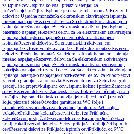
za Ispirne cevi, ispirna kolena i prelazi
Materijali za
pričvršćenje
Uređaji za ispiranje pisoara
Ugradna montaža
Rezervni
delovi za Ugradna montaža
Sa elektronskim aktiviranjem ispiranja,
mrežno napajanje
Rezervni delovi za Sa elektronskim aktiviranjem
ispiranja, mrežno napajanje
Sa elektronskim aktiviranjem ispiranja,
baterijsko napajanje
Rezervni delovi za Sa elektronskim aktiviranjem
ispiranja, baterijsko napajanje
Sa pneumatskim aktiviranjem
ispiranja
Rezervni delovi za Sa pneumatskim aktiviranjem
ispiranja
Basic
Rezervni delovi za Basic
Predzidna montaža
Rezervni
delovi za Predzidna montaža
Sa elektronskim aktiviranjem ispiranja,
mrežno napajanje
Rezervni delovi za Sa elektronskim aktiviranjem
ispiranja, mrežno napajanje
Sa elektronskim aktiviranjem ispiranja,
baterijsko napajanje
Rezervni delovi za Sa elektronskim aktiviranjem
ispiranja, baterijsko napajanje
Pribor
Rezervni delovi za Pribor
Setovi
za grubu gradnju i za prepravku
Rezervni delovi za Setovi za grubu
gradnju i za prepravku
Ispirne cevi, ispirna kolena i prelazi
Zamenski
setovi
Rezervni delovi za Zamenski setovi
Pokrivne ploče
Integrisani
uređaji za ispiranje
Daljinsko upravljanje
Priključci uređaja za WC
šolje, pisoare i bidee
Odvodne garniture za WC šolje i
trokadere
Rezervni delovi za Odvodne garniture za WC šolje i
trokadere
Priključna kolena
Rezervni delovi za Priključna
kolena
Ravni priključci
Rezervni delovi za Ravni priključci
Setovi
priključaka
Rezervni delovi za Setovi priključaka
Priključci ispirnih
cevi
Rezervni delovi za Priključci ispirnih cevi
Priključci od PVC-