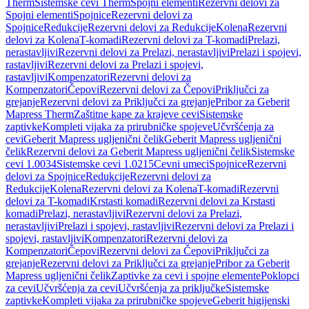
Therm
Sistemske cevi Therm
Spojni elementi
Rezervni delovi za
Spojni elementi
Spojnice
Rezervni delovi za
Spojnice
Redukcije
Rezervni delovi za Redukcije
Kolena
Rezervni
delovi za Kolena
T-komadi
Rezervni delovi za T-komadi
Prelazi,
nerastavljivi
Rezervni delovi za Prelazi, nerastavljivi
Prelazi i spojevi,
rastavljivi
Rezervni delovi za Prelazi i spojevi,
rastavljivi
Kompenzatori
Rezervni delovi za
Kompenzatori
Čepovi
Rezervni delovi za Čepovi
Priključci za
grejanje
Rezervni delovi za Priključci za grejanje
Pribor za Geberit
Mapress Therm
Zaštitne kape za krajeve cevi
Sistemske
zaptivke
Kompleti vijaka za prirubničke spojeve
Učvršćenja za
cevi
Geberit Mapress ugljenični čelik
Geberit Mapress ugljenični
čelik
Rezervni delovi za Geberit Mapress ugljenični čelik
Sistemske
cevi 1.0034
Sistemske cevi 1.0215
Cevni umeci
Spojnice
Rezervni
delovi za Spojnice
Redukcije
Rezervni delovi za
Redukcije
Kolena
Rezervni delovi za Kolena
T-komadi
Rezervni
delovi za T-komadi
Krstasti komadi
Rezervni delovi za Krstasti
komadi
Prelazi, nerastavljivi
Rezervni delovi za Prelazi,
nerastavljivi
Prelazi i spojevi, rastavljivi
Rezervni delovi za Prelazi i
spojevi, rastavljivi
Kompenzatori
Rezervni delovi za
Kompenzatori
Čepovi
Rezervni delovi za Čepovi
Priključci za
grejanje
Rezervni delovi za Priključci za grejanje
Pribor za Geberit
Mapress ugljenični čelik
Zaptivke za cevi i spojne elemente
Poklopci
za cevi
Učvršćenja za cevi
Učvršćenja za priključke
Sistemske
zaptivke
Kompleti vijaka za prirubničke spojeve
Geberit higijenski