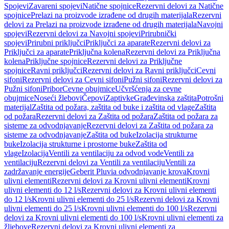
Spojevi
Zavareni spojevi
Natične spojnice
Rezervni delovi za Natične
spojnice
Prelazi na proizvode izrađene od drugih materijala
Rezervni
delovi za Prelazi na proizvode izrađene od drugih materijala
Navojni
spojevi
Rezervni delovi za Navojni spojevi
Prirubnički
spojevi
Prirubni priključci
Priključci za aparate
Rezervni delovi za
Priključci za aparate
Priključna kolena
Rezervni delovi za Priključna
kolena
Priključne spojnice
Rezervni delovi za Priključne
spojnice
Ravni priključci
Rezervni delovi za Ravni priključci
Cevni
sifoni
Rezervni delovi za Cevni sifoni
Pužni sifoni
Rezervni delovi za
Pužni sifoni
Pribor
Cevne obujmice
Učvršćenja za cevne
obujmice
Noseći žlebovi
Čepovi
Zaptivke
Građevinska zaštita
Potrošni
materijal
Zaštita od požara, zaštita od buke i zaštita od vlage
Zaštita
od požara
Rezervni delovi za Zaštita od požara
Zaštita od požara za
sisteme za odvodnjavanje
Rezervni delovi za Zaštita od požara za
sisteme za odvodnjavanje
Zaštita od buke
Izolacija strukturne
buke
Izolacija strukturne i prostorne buke
Zaštita od
vlage
Izolacija
Ventili za ventilaciju za odvod vode
Ventili za
ventilaciju
Rezervni delovi za Ventili za ventilaciju
Ventili za
zadržavanje energije
Geberit Pluvia odvodnjavanje krova
Krovni
ulivni elementi
Rezervni delovi za Krovni ulivni elementi
Krovni
ulivni elementi do 12 l/s
Rezervni delovi za Krovni ulivni elementi
do 12 l/s
Krovni ulivni elementi do 25 l/s
Rezervni delovi za Krovni
ulivni elementi do 25 l/s
Krovni ulivni elementi do 100 l/s
Rezervni
delovi za Krovni ulivni elementi do 100 l/s
Krovni ulivni elementi za
žljebove
Rezervni delovi za Krovni ulivni elementi za