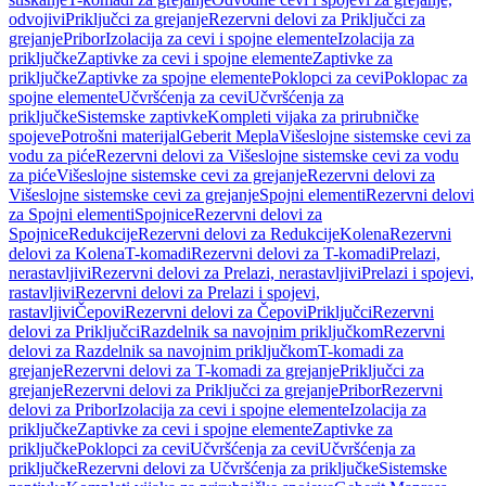
odvojivi
Priključci za grejanje
Rezervni delovi za Priključci za
grejanje
Pribor
Izolacija za cevi i spojne elemente
Izolacija za
priključke
Zaptivke za cevi i spojne elemente
Zaptivke za
priključke
Zaptivke za spojne elemente
Poklopci za cevi
Poklopac za
spojne elemente
Učvršćenja za cevi
Učvršćenja za
priključke
Sistemske zaptivke
Kompleti vijaka za prirubničke
spojeve
Potrošni materijal
Geberit Mepla
Višeslojne sistemske cevi za
vodu za piće
Rezervni delovi za Višeslojne sistemske cevi za vodu
za piće
Višeslojne sistemske cevi za grejanje
Rezervni delovi za
Višeslojne sistemske cevi za grejanje
Spojni elementi
Rezervni delovi
za Spojni elementi
Spojnice
Rezervni delovi za
Spojnice
Redukcije
Rezervni delovi za Redukcije
Kolena
Rezervni
delovi za Kolena
T-komadi
Rezervni delovi za T-komadi
Prelazi,
nerastavljivi
Rezervni delovi za Prelazi, nerastavljivi
Prelazi i spojevi,
rastavljivi
Rezervni delovi za Prelazi i spojevi,
rastavljivi
Čepovi
Rezervni delovi za Čepovi
Priključci
Rezervni
delovi za Priključci
Razdelnik sa navojnim priključkom
Rezervni
delovi za Razdelnik sa navojnim priključkom
T-komadi za
grejanje
Rezervni delovi za T-komadi za grejanje
Priključci za
grejanje
Rezervni delovi za Priključci za grejanje
Pribor
Rezervni
delovi za Pribor
Izolacija za cevi i spojne elemente
Izolacija za
priključke
Zaptivke za cevi i spojne elemente
Zaptivke za
priključke
Poklopci za cevi
Učvršćenja za cevi
Učvršćenja za
priključke
Rezervni delovi za Učvršćenja za priključke
Sistemske