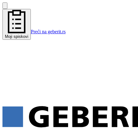
Preći na geberit.rs
Moji spiskovi