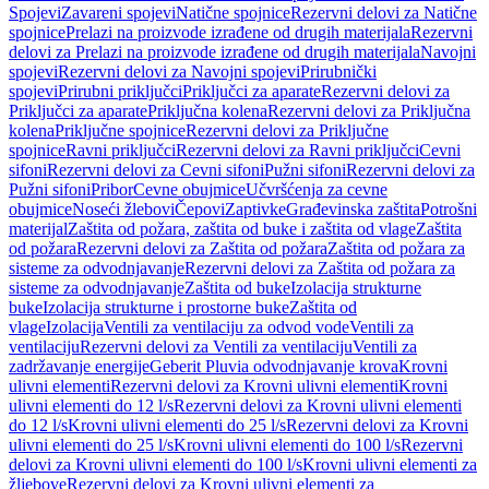
Spojevi
Zavareni spojevi
Natične spojnice
Rezervni delovi za Natične
spojnice
Prelazi na proizvode izrađene od drugih materijala
Rezervni
delovi za Prelazi na proizvode izrađene od drugih materijala
Navojni
spojevi
Rezervni delovi za Navojni spojevi
Prirubnički
spojevi
Prirubni priključci
Priključci za aparate
Rezervni delovi za
Priključci za aparate
Priključna kolena
Rezervni delovi za Priključna
kolena
Priključne spojnice
Rezervni delovi za Priključne
spojnice
Ravni priključci
Rezervni delovi za Ravni priključci
Cevni
sifoni
Rezervni delovi za Cevni sifoni
Pužni sifoni
Rezervni delovi za
Pužni sifoni
Pribor
Cevne obujmice
Učvršćenja za cevne
obujmice
Noseći žlebovi
Čepovi
Zaptivke
Građevinska zaštita
Potrošni
materijal
Zaštita od požara, zaštita od buke i zaštita od vlage
Zaštita
od požara
Rezervni delovi za Zaštita od požara
Zaštita od požara za
sisteme za odvodnjavanje
Rezervni delovi za Zaštita od požara za
sisteme za odvodnjavanje
Zaštita od buke
Izolacija strukturne
buke
Izolacija strukturne i prostorne buke
Zaštita od
vlage
Izolacija
Ventili za ventilaciju za odvod vode
Ventili za
ventilaciju
Rezervni delovi za Ventili za ventilaciju
Ventili za
zadržavanje energije
Geberit Pluvia odvodnjavanje krova
Krovni
ulivni elementi
Rezervni delovi za Krovni ulivni elementi
Krovni
ulivni elementi do 12 l/s
Rezervni delovi za Krovni ulivni elementi
do 12 l/s
Krovni ulivni elementi do 25 l/s
Rezervni delovi za Krovni
ulivni elementi do 25 l/s
Krovni ulivni elementi do 100 l/s
Rezervni
delovi za Krovni ulivni elementi do 100 l/s
Krovni ulivni elementi za
žljebove
Rezervni delovi za Krovni ulivni elementi za