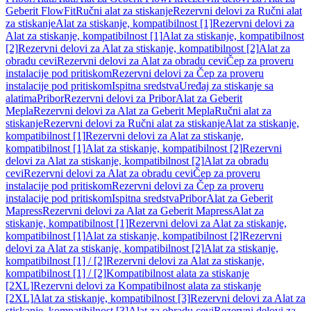
Geberit FlowFit
Ručni alat za stiskanje
Rezervni delovi za Ručni alat
za stiskanje
Alat za stiskanje, kompatibilnost [1]
Rezervni delovi za
Alat za stiskanje, kompatibilnost [1]
Alat za stiskanje, kompatibilnost
[2]
Rezervni delovi za Alat za stiskanje, kompatibilnost [2]
Alat za
obradu cevi
Rezervni delovi za Alat za obradu cevi
Čep za proveru
instalacije pod pritiskom
Rezervni delovi za Čep za proveru
instalacije pod pritiskom
Ispitna sredstva
Uređaj za stiskanje sa
alatima
Pribor
Rezervni delovi za Pribor
Alat za Geberit
Mepla
Rezervni delovi za Alat za Geberit Mepla
Ručni alat za
stiskanje
Rezervni delovi za Ručni alat za stiskanje
Alat za stiskanje,
kompatibilnost [1]
Rezervni delovi za Alat za stiskanje,
kompatibilnost [1]
Alat za stiskanje, kompatibilnost [2]
Rezervni
delovi za Alat za stiskanje, kompatibilnost [2]
Alat za obradu
cevi
Rezervni delovi za Alat za obradu cevi
Čep za proveru
instalacije pod pritiskom
Rezervni delovi za Čep za proveru
instalacije pod pritiskom
Ispitna sredstva
Pribor
Alat za Geberit
Mapress
Rezervni delovi za Alat za Geberit Mapress
Alat za
stiskanje, kompatibilnost [1]
Rezervni delovi za Alat za stiskanje,
kompatibilnost [1]
Alat za stiskanje, kompatibilnost [2]
Rezervni
delovi za Alat za stiskanje, kompatibilnost [2]
Alat za stiskanje,
kompatibilnost [1] / [2]
Rezervni delovi za Alat za stiskanje,
kompatibilnost [1] / [2]
Kompatibilnost alata za stiskanje
[2XL]
Rezervni delovi za Kompatibilnost alata za stiskanje
[2XL]
Alat za stiskanje, kompatibilnost [3]
Rezervni delovi za Alat za
stiskanje, kompatibilnost [3]
Alat za obradu cevi
Rezervni delovi za