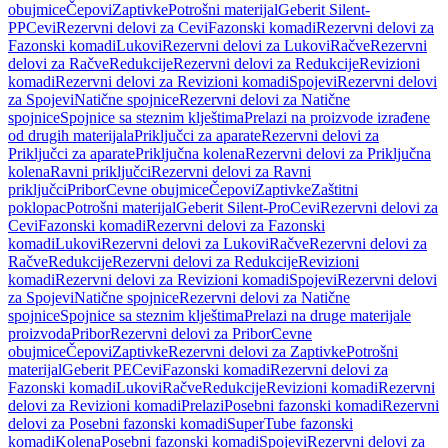
obujmice
Čepovi
Zaptivke
Potrošni materijal
Geberit Silent-
PP
Cevi
Rezervni delovi za Cevi
Fazonski komadi
Rezervni delovi za
Fazonski komadi
Lukovi
Rezervni delovi za Lukovi
Račve
Rezervni
delovi za Račve
Redukcije
Rezervni delovi za Redukcije
Revizioni
komadi
Rezervni delovi za Revizioni komadi
Spojevi
Rezervni delovi
za Spojevi
Natične spojnice
Rezervni delovi za Natične
spojnice
Spojnice sa steznim klještima
Prelazi na proizvode izrađene
od drugih materijala
Priključci za aparate
Rezervni delovi za
Priključci za aparate
Priključna kolena
Rezervni delovi za Priključna
kolena
Ravni priključci
Rezervni delovi za Ravni
priključci
Pribor
Cevne obujmice
Čepovi
Zaptivke
Zaštitni
poklopac
Potrošni materijal
Geberit Silent-Pro
Cevi
Rezervni delovi za
Cevi
Fazonski komadi
Rezervni delovi za Fazonski
komadi
Lukovi
Rezervni delovi za Lukovi
Račve
Rezervni delovi za
Račve
Redukcije
Rezervni delovi za Redukcije
Revizioni
komadi
Rezervni delovi za Revizioni komadi
Spojevi
Rezervni delovi
za Spojevi
Natične spojnice
Rezervni delovi za Natične
spojnice
Spojnice sa steznim klještima
Prelazi na druge materijale
proizvoda
Pribor
Rezervni delovi za Pribor
Cevne
obujmice
Čepovi
Zaptivke
Rezervni delovi za Zaptivke
Potrošni
materijal
Geberit PE
Cevi
Fazonski komadi
Rezervni delovi za
Fazonski komadi
Lukovi
Račve
Redukcije
Revizioni komadi
Rezervni
delovi za Revizioni komadi
Prelazi
Posebni fazonski komadi
Rezervni
delovi za Posebni fazonski komadi
SuperTube fazonski
komadi
Kolena
Posebni fazonski komadi
Spojevi
Rezervni delovi za