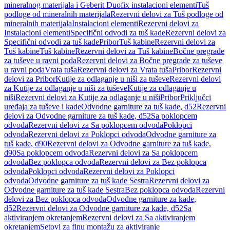
mineralnog materijala i Geberit Duofix instalacioni elementi
Tuš
podloge od mineralnih materijala
Rezervni delovi za Tuš podloge od
mineralnih materijala
Instalacioni elementi
Rezervni delovi za
Instalacioni elementi
Specifični odvodi za tuš kade
Rezervni delovi za
Specifični odvodi za tuš kade
Pribor
Tuš kabine
Rezervni delovi za
Tuš kabine
Tuš kabine
Rezervni delovi za Tuš kabine
Bočne pregrade
za tuševe u ravni poda
Rezervni delovi za Bočne pregrade za tuševe
u ravni poda
Vrata tuša
Rezervni delovi za Vrata tuša
Pribor
Rezervni
delovi za Pribor
Kutije za odlaganje u niši za tuševe
Rezervni delovi
za Kutije za odlaganje u niši za tuševe
Kutije za odlaganje u
niši
Rezervni delovi za Kutije za odlaganje u niši
Pribor
Priključci
uređaja za tuševe i kade
Odvodne garniture za tuš kade, d52
Rezervni
delovi za Odvodne garniture za tuš kade, d52
Sa poklopcem
odvoda
Rezervni delovi za Sa poklopcem odvoda
Poklopci
odvoda
Rezervni delovi za Poklopci odvoda
Odvodne garniture za
tuš kade, d90
Rezervni delovi za Odvodne garniture za tuš kade,
d90
Sa poklopcem odvoda
Rezervni delovi za Sa poklopcem
odvoda
Bez poklopca odvoda
Rezervni delovi za Bez poklopca
odvoda
Poklopci odvoda
Rezervni delovi za Poklopci
odvoda
Odvodne garniture za tuš kade Sestra
Rezervni delovi za
Odvodne garniture za tuš kade Sestra
Bez poklopca odvoda
Rezervni
delovi za Bez poklopca odvoda
Odvodne garniture za kade,
d52
Rezervni delovi za Odvodne garniture za kade, d52
Sa
aktiviranjem okretanjem
Rezervni delovi za Sa aktiviranjem
okretanjem
Setovi za finu montažu za aktiviranje