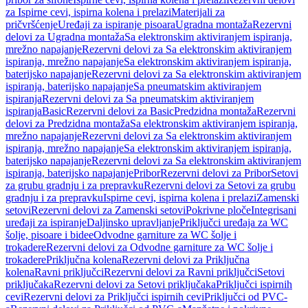
za Ispirne cevi, ispirna kolena i prelazi
Materijali za
pričvršćenje
Uređaji za ispiranje pisoara
Ugradna montaža
Rezervni
delovi za Ugradna montaža
Sa elektronskim aktiviranjem ispiranja,
mrežno napajanje
Rezervni delovi za Sa elektronskim aktiviranjem
ispiranja, mrežno napajanje
Sa elektronskim aktiviranjem ispiranja,
baterijsko napajanje
Rezervni delovi za Sa elektronskim aktiviranjem
ispiranja, baterijsko napajanje
Sa pneumatskim aktiviranjem
ispiranja
Rezervni delovi za Sa pneumatskim aktiviranjem
ispiranja
Basic
Rezervni delovi za Basic
Predzidna montaža
Rezervni
delovi za Predzidna montaža
Sa elektronskim aktiviranjem ispiranja,
mrežno napajanje
Rezervni delovi za Sa elektronskim aktiviranjem
ispiranja, mrežno napajanje
Sa elektronskim aktiviranjem ispiranja,
baterijsko napajanje
Rezervni delovi za Sa elektronskim aktiviranjem
ispiranja, baterijsko napajanje
Pribor
Rezervni delovi za Pribor
Setovi
za grubu gradnju i za prepravku
Rezervni delovi za Setovi za grubu
gradnju i za prepravku
Ispirne cevi, ispirna kolena i prelazi
Zamenski
setovi
Rezervni delovi za Zamenski setovi
Pokrivne ploče
Integrisani
uređaji za ispiranje
Daljinsko upravljanje
Priključci uređaja za WC
šolje, pisoare i bidee
Odvodne garniture za WC šolje i
trokadere
Rezervni delovi za Odvodne garniture za WC šolje i
trokadere
Priključna kolena
Rezervni delovi za Priključna
kolena
Ravni priključci
Rezervni delovi za Ravni priključci
Setovi
priključaka
Rezervni delovi za Setovi priključaka
Priključci ispirnih
cevi
Rezervni delovi za Priključci ispirnih cevi
Priključci od PVC-