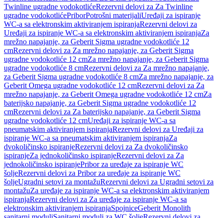
Twinline ugradne vodokotliće
Rezervni delovi za Za Twinline
ugradne vodokotliće
Pribor
Potrošni materijali
Uređaji za ispiranje
WC-a sa elektronskim aktiviranjem ispiranja
Rezervni delovi za
Uređaji za ispiranje WC-a sa elektronskim aktiviranjem ispiranja
Za
mrežno napajanje, za Geberit Sigma ugradne vodokotliće 12
cm
Rezervni delovi za Za mrežno napajanje, za Geberit Sigma
ugradne vodokotliće 12 cm
Za mrežno napajanje, za Geberit Sigma
ugradne vodokotliće 8 cm
Rezervni delovi za Za mrežno napajanje,
za Geberit Sigma ugradne vodokotliće 8 cm
Za mrežno napajanje, za
Geberit Omega ugradne vodokotliće 12 cm
Rezervni delovi za Za
mrežno napajanje, za Geberit Omega ugradne vodokotliće 12 cm
Za
baterijsko napajanje, za Geberit Sigma ugradne vodokotliće 12
cm
Rezervni delovi za Za baterijsko napajanje, za Geberit Sigma
ugradne vodokotliće 12 cm
Uređaji za ispiranje WC-a sa
pneumatskim aktiviranjem ispiranja
Rezervni delovi za Uređaji za
ispiranje WC-a sa pneumatskim aktiviranjem ispiranja
Za
dvokoličinsko ispiranje
Rezervni delovi za Za dvokoličinsko
ispiranje
Za jednokoličinsko ispiranje
Rezervni delovi za Za
jednokoličinsko ispiranje
Pribor za uređaje za ispiranje WC
šolje
Rezervni delovi za Pribor za uređaje za ispiranje WC
šolje
Ugradni setovi za montažu
Rezervni delovi za Ugradni setovi za
montažu
Za uređaje za ispiranje WC-a sa elektronskim aktiviranjem
ispiranja
Rezervni delovi za Za uređaje za ispiranje WC-a sa
elektronskim aktiviranjem ispiranja
Spojnice
Geberit Monolith
sanitarni moduli
Sanitarni moduli za WC šolje
Rezervni delovi za