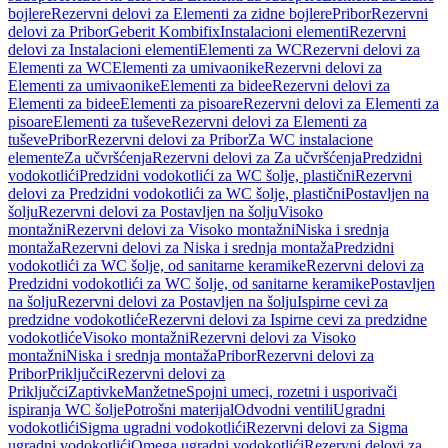
bojlere
Rezervni delovi za Elementi za zidne bojlere
Pribor
Rezervni
delovi za Pribor
Geberit Kombifix
Instalacioni elementi
Rezervni
delovi za Instalacioni elementi
Elementi za WC
Rezervni delovi za
Elementi za WC
Elementi za umivaonike
Rezervni delovi za
Elementi za umivaonike
Elementi za bidee
Rezervni delovi za
Elementi za bidee
Elementi za pisoare
Rezervni delovi za Elementi za
pisoare
Elementi za tuševe
Rezervni delovi za Elementi za
tuševe
Pribor
Rezervni delovi za Pribor
Za WC instalacione
elemente
Za učvršćenja
Rezervni delovi za Za učvršćenja
Predzidni
vodokotlići
Predzidni vodokotlići za WC šolje, plastični
Rezervni
delovi za Predzidni vodokotlići za WC šolje, plastični
Postavljen na
šolju
Rezervni delovi za Postavljen na šolju
Visoko
montažni
Rezervni delovi za Visoko montažni
Niska i srednja
montaža
Rezervni delovi za Niska i srednja montaža
Predzidni
vodokotlići za WC šolje, od sanitarne keramike
Rezervni delovi za
Predzidni vodokotlići za WC šolje, od sanitarne keramike
Postavljen
na šolju
Rezervni delovi za Postavljen na šolju
Ispirne cevi za
predzidne vodokotliće
Rezervni delovi za Ispirne cevi za predzidne
vodokotliće
Visoko montažni
Rezervni delovi za Visoko
montažni
Niska i srednja montaža
Pribor
Rezervni delovi za
Pribor
Priključci
Rezervni delovi za
Priključci
Zaptivke
Manžetne
Spojni umeci, rozetni i usporivači
ispiranja WC šolje
Potrošni materijal
Odvodni ventili
Ugradni
vodokotlići
Sigma ugradni vodokotlići
Rezervni delovi za Sigma
ugradni vodokotlići
Omega ugradni vodokotlići
Rezervni delovi za