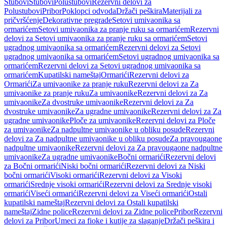
Stubovi
Stubovi
Polustubovi
Rezervni delovi za
Polustubovi
Pribor
Poklopci odvoda
Držači peškira
Materijali za
pričvršćenje
Dekorativne pregrade
Setovi umivaonika sa
ormarićem
Setovi umivaonika za pranje ruku sa ormarićem
Rezervni
delovi za Setovi umivaonika za pranje ruku sa ormarićem
Setovi
ugradnog umivaonika sa ormarićem
Rezervni delovi za Setovi
ugradnog umivaonika sa ormarićem
Setovi ugradnog umivaonika sa
ormarićem
Rezervni delovi za Setovi ugradnog umivaonika sa
ormarićem
Kupatilski nameštaj
Ormarići
Rezervni delovi za
Ormarići
Za umivaonike za pranje ruku
Rezervni delovi za Za
umivaonike za pranje ruku
Za umivaonike
Rezervni delovi za Za
umivaonike
Za dvostruke umivaonike
Rezervni delovi za Za
dvostruke umivaonike
Za ugradne umivaonike
Rezervni delovi za Za
ugradne umivaonike
Ploče za umivaonike
Rezervni delovi za Ploče
za umivaonike
Za nadpultne umivaonike u obliku posude
Rezervni
delovi za Za nadpultne umivaonike u obliku posude
Za pravougaone
nadpultne umivaonike
Rezervni delovi za Za pravougaone nadpultne
umivaonike
Za ugradne umivaonike
Bočni ormarići
Rezervni delovi
za Bočni ormarići
Niski bočni ormarići
Rezervni delovi za Niski
bočni ormarići
Visoki ormarići
Rezervni delovi za Visoki
ormarići
Srednje visoki ormarići
Rezervni delovi za Srednje visoki
ormarići
Viseći ormarići
Rezervni delovi za Viseći ormarići
Ostali
kupatilski nameštaj
Rezervni delovi za Ostali kupatilski
nameštaj
Zidne police
Rezervni delovi za Zidne police
Pribor
Rezervni
delovi za Pribor
Umeci za fioke i kutije za slaganje
Držači peškira i