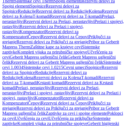
Therm
Sistemske cevi Therm
Spojni elementi
Rezervni delovi za
Spojni elementi
Spojnice
Rezervni delovi za
Spojnice
Redukcije
Rezervni delovi za Redukcije
Kolena
Rezervni
delovi za Kolena
T-komadi
Rezervni delovi za T-komadi
Prelazi,
nerastavljivi
Rezervni delovi za Prelazi, nerastavljivi
Prelazi i spojevi,
rastavljivi
Rezervni delovi za Prelazi i spojevi,
rastavljivi
Kompenzatori
Rezervni delovi za
Kompenzatori
Čepovi
Rezervni delovi za Čepovi
Priključci za
grejanje
Rezervni delovi za Priključci za grejanje
Pribor za Geberit
Mapress Therm
Zaštitne kape za krajeve cevi
Sistemske
zaptivke
Kompleti vijaka za prirubničke spojeve
Učvršćenja za
cevi
Geberit Mapress ugljenični čelik
Geberit Mapress ugljenični
čelik
Rezervni delovi za Geberit Mapress ugljenični čelik
Sistemske
cevi 1.0034
Sistemske cevi 1.0215
Cevni umeci
Spojnice
Rezervni
delovi za Spojnice
Redukcije
Rezervni delovi za
Redukcije
Kolena
Rezervni delovi za Kolena
T-komadi
Rezervni
delovi za T-komadi
Krstasti komadi
Rezervni delovi za Krstasti
komadi
Prelazi, nerastavljivi
Rezervni delovi za Prelazi,
nerastavljivi
Prelazi i spojevi, rastavljivi
Rezervni delovi za Prelazi i
spojevi, rastavljivi
Kompenzatori
Rezervni delovi za
Kompenzatori
Čepovi
Rezervni delovi za Čepovi
Priključci za
grejanje
Rezervni delovi za Priključci za grejanje
Pribor za Geberit
Mapress ugljenični čelik
Zaptivke za cevi i spojne elemente
Poklopci
za cevi
Učvršćenja za cevi
Učvršćenja za priključke
Sistemske
zaptivke
Kompleti vijaka za prirubničke spojeve
Geberit higijenski