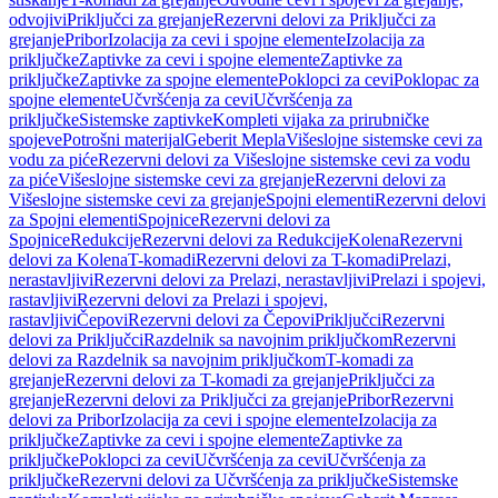
odvojivi
Priključci za grejanje
Rezervni delovi za Priključci za
grejanje
Pribor
Izolacija za cevi i spojne elemente
Izolacija za
priključke
Zaptivke za cevi i spojne elemente
Zaptivke za
priključke
Zaptivke za spojne elemente
Poklopci za cevi
Poklopac za
spojne elemente
Učvršćenja za cevi
Učvršćenja za
priključke
Sistemske zaptivke
Kompleti vijaka za prirubničke
spojeve
Potrošni materijal
Geberit Mepla
Višeslojne sistemske cevi za
vodu za piće
Rezervni delovi za Višeslojne sistemske cevi za vodu
za piće
Višeslojne sistemske cevi za grejanje
Rezervni delovi za
Višeslojne sistemske cevi za grejanje
Spojni elementi
Rezervni delovi
za Spojni elementi
Spojnice
Rezervni delovi za
Spojnice
Redukcije
Rezervni delovi za Redukcije
Kolena
Rezervni
delovi za Kolena
T-komadi
Rezervni delovi za T-komadi
Prelazi,
nerastavljivi
Rezervni delovi za Prelazi, nerastavljivi
Prelazi i spojevi,
rastavljivi
Rezervni delovi za Prelazi i spojevi,
rastavljivi
Čepovi
Rezervni delovi za Čepovi
Priključci
Rezervni
delovi za Priključci
Razdelnik sa navojnim priključkom
Rezervni
delovi za Razdelnik sa navojnim priključkom
T-komadi za
grejanje
Rezervni delovi za T-komadi za grejanje
Priključci za
grejanje
Rezervni delovi za Priključci za grejanje
Pribor
Rezervni
delovi za Pribor
Izolacija za cevi i spojne elemente
Izolacija za
priključke
Zaptivke za cevi i spojne elemente
Zaptivke za
priključke
Poklopci za cevi
Učvršćenja za cevi
Učvršćenja za
priključke
Rezervni delovi za Učvršćenja za priključke
Sistemske