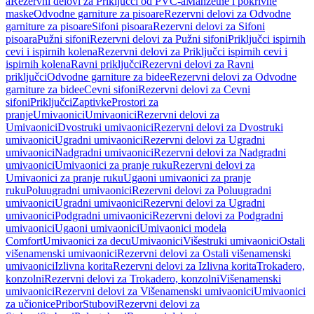
a
Rezervni delovi za Priključci od PVC-a
Manžetne i pokrivne
maske
Odvodne garniture za pisoare
Rezervni delovi za Odvodne
garniture za pisoare
Sifoni pisoara
Rezervni delovi za Sifoni
pisoara
Pužni sifoni
Rezervni delovi za Pužni sifoni
Priključci ispirnih
cevi i ispirnih kolena
Rezervni delovi za Priključci ispirnih cevi i
ispirnih kolena
Ravni priključci
Rezervni delovi za Ravni
priključci
Odvodne garniture za bidee
Rezervni delovi za Odvodne
garniture za bidee
Cevni sifoni
Rezervni delovi za Cevni
sifoni
Priključci
Zaptivke
Prostori za
pranje
Umivaonici
Umivaonici
Rezervni delovi za
Umivaonici
Dvostruki umivaonici
Rezervni delovi za Dvostruki
umivaonici
Ugradni umivaonici
Rezervni delovi za Ugradni
umivaonici
Nadgradni umivaonici
Rezervni delovi za Nadgradni
umivaonici
Umivaonici za pranje ruku
Rezervni delovi za
Umivaonici za pranje ruku
Ugaoni umivaonici za pranje
ruku
Poluugradni umivaonici
Rezervni delovi za Poluugradni
umivaonici
Ugradni umivaonici
Rezervni delovi za Ugradni
umivaonici
Podgradni umivaonici
Rezervni delovi za Podgradni
umivaonici
Ugaoni umivaonici
Umivaonici modela
Comfort
Umivaonici za decu
Umivaonici
Višestruki umivaonici
Ostali
višenamenski umivaonici
Rezervni delovi za Ostali višenamenski
umivaonici
Izlivna korita
Rezervni delovi za Izlivna korita
Trokadero,
konzolni
Rezervni delovi za Trokadero, konzolni
Višenamenski
umivaonici
Rezervni delovi za Višenamenski umivaonici
Umivaonici
za učionice
Pribor
Stubovi
Rezervni delovi za