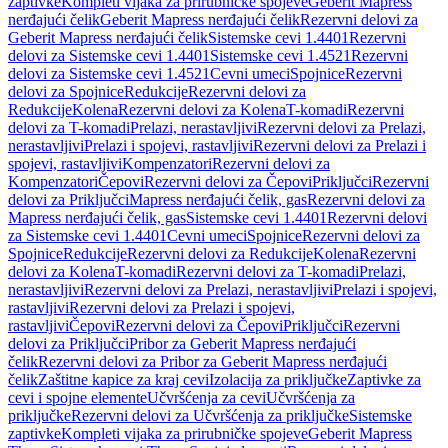
zaptivke
Kompleti vijaka za prirubničke spojeve
Geberit Mapress
nerđajući čelik
Geberit Mapress nerđajući čelik
Rezervni delovi za
Geberit Mapress nerđajući čelik
Sistemske cevi 1.4401
Rezervni
delovi za Sistemske cevi 1.4401
Sistemske cevi 1.4521
Rezervni
delovi za Sistemske cevi 1.4521
Cevni umeci
Spojnice
Rezervni
delovi za Spojnice
Redukcije
Rezervni delovi za
Redukcije
Kolena
Rezervni delovi za Kolena
T-komadi
Rezervni
delovi za T-komadi
Prelazi, nerastavljivi
Rezervni delovi za Prelazi,
nerastavljivi
Prelazi i spojevi, rastavljivi
Rezervni delovi za Prelazi i
spojevi, rastavljivi
Kompenzatori
Rezervni delovi za
Kompenzatori
Čepovi
Rezervni delovi za Čepovi
Priključci
Rezervni
delovi za Priključci
Mapress nerđajući čelik, gas
Rezervni delovi za
Mapress nerđajući čelik, gas
Sistemske cevi 1.4401
Rezervni delovi
za Sistemske cevi 1.4401
Cevni umeci
Spojnice
Rezervni delovi za
Spojnice
Redukcije
Rezervni delovi za Redukcije
Kolena
Rezervni
delovi za Kolena
T-komadi
Rezervni delovi za T-komadi
Prelazi,
nerastavljivi
Rezervni delovi za Prelazi, nerastavljivi
Prelazi i spojevi,
rastavljivi
Rezervni delovi za Prelazi i spojevi,
rastavljivi
Čepovi
Rezervni delovi za Čepovi
Priključci
Rezervni
delovi za Priključci
Pribor za Geberit Mapress nerđajući
čelik
Rezervni delovi za Pribor za Geberit Mapress nerđajući
čelik
Zaštitne kapice za kraj cevi
Izolacija za priključke
Zaptivke za
cevi i spojne elemente
Učvršćenja za cevi
Učvršćenja za
priključke
Rezervni delovi za Učvršćenja za priključke
Sistemske
zaptivke
Kompleti vijaka za prirubničke spojeve
Geberit Mapress