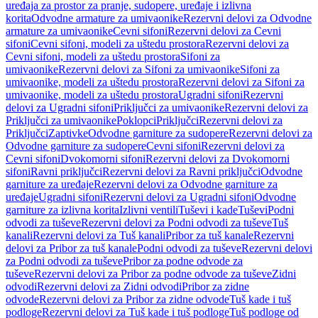
uređaja za prostor za pranje, sudopere, uređaje i izlivna
korita
Odvodne armature za umivaonike
Rezervni delovi za Odvodne
armature za umivaonike
Cevni sifoni
Rezervni delovi za Cevni
sifoni
Cevni sifoni, modeli za uštedu prostora
Rezervni delovi za
Cevni sifoni, modeli za uštedu prostora
Sifoni za
umivaonike
Rezervni delovi za Sifoni za umivaonike
Sifoni za
umivaonike, modeli za uštedu prostora
Rezervni delovi za Sifoni za
umivaonike, modeli za uštedu prostora
Ugradni sifoni
Rezervni
delovi za Ugradni sifoni
Priključci za umivaonike
Rezervni delovi za
Priključci za umivaonike
Poklopci
Priključci
Rezervni delovi za
Priključci
Zaptivke
Odvodne garniture za sudopere
Rezervni delovi za
Odvodne garniture za sudopere
Cevni sifoni
Rezervni delovi za
Cevni sifoni
Dvokomorni sifoni
Rezervni delovi za Dvokomorni
sifoni
Ravni priključci
Rezervni delovi za Ravni priključci
Odvodne
garniture za uređaje
Rezervni delovi za Odvodne garniture za
uređaje
Ugradni sifoni
Rezervni delovi za Ugradni sifoni
Odvodne
garniture za izlivna korita
Izlivni ventili
Tuševi i kade
Tuševi
Podni
odvodi za tuševe
Rezervni delovi za Podni odvodi za tuševe
Tuš
kanali
Rezervni delovi za Tuš kanali
Pribor za tuš kanale
Rezervni
delovi za Pribor za tuš kanale
Podni odvodi za tuševe
Rezervni delovi
za Podni odvodi za tuševe
Pribor za podne odvode za
tuševe
Rezervni delovi za Pribor za podne odvode za tuševe
Zidni
odvodi
Rezervni delovi za Zidni odvodi
Pribor za zidne
odvode
Rezervni delovi za Pribor za zidne odvode
Tuš kade i tuš
podloge
Rezervni delovi za Tuš kade i tuš podloge
Tuš podloge od