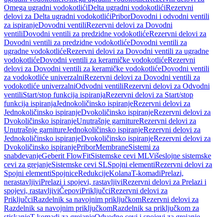
Omega ugradni vodokotlići
Delta ugradni vodokotlići
Rezervni
delovi za Delta ugradni vodokotlići
Pribor
Dovodni i odvodni ventili
za ispiranje
Dovodni ventili
Rezervni delovi za Dovodni
ventili
Dovodni ventili za predzidne vodokotliće
Rezervni delovi za
Dovodni ventili za predzidne vodokotliće
Dovodni ventili za
ugradne vodokotliće
Rezervni delovi za Dovodni ventili za ugradne
vodokotliće
Dovodni ventili za keramičke vodokotliće
Rezervni
delovi za Dovodni ventili za keramičke vodokotliće
Dovodni ventili
za vodokotliće univerzalni
Rezervni delovi za Dovodni ventili za
vodokotliće univerzalni
Odvodni ventili
Rezervni delovi za Odvodni
ventili
Start/stop funkcija ispiranja
Rezervni delovi za Start/stop
funkcija ispiranja
Jednokoličinsko ispiranje
Rezervni delovi za
Jednokoličinsko ispiranje
Dvokoličinsko ispiranje
Rezervni delovi za
Dvokoličinsko ispiranje
Unutrašnje garniture
Rezervni delovi za
Unutrašnje garniture
Jednokoličinsko ispiranje
Rezervni delovi za
Jednokoličinsko ispiranje
Dvokoličinsko ispiranje
Rezervni delovi za
Dvokoličinsko ispiranje
Pribor
Membrane
Sistemi za
snabdevanje
Geberit FlowFit
Sistemske cevi ML
Višeslojne sistemske
cevi za grejanje
Sistemske cevi SL
Spojni elementi
Rezervni delovi za
Spojni elementi
Spojnice
Redukcije
Kolana
T-komadi
Prelazi,
nerastavljivi
Prelazi i spojevi, rastavljivi
Rezervni delovi za Prelazi i
spojevi, rastavljivi
Čepovi
Priključci
Rezervni delovi za
Priključci
Razdelnik sa navojnim priključkom
Rezervni delovi za
Razdelnik sa navojnim priključkom
Razdelnik sa priključkom za
stiskanje
T-komadi za grejanje
Odvodne cevi i spojevi za grejanje,