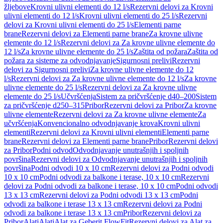
žljebove
Krovni ulivni elementi do 12 l/s
Rezervni delovi za Krovni
ulivni elementi do 12 l/s
Krovni ulivni elementi do 25 l/s
Rezervni
delovi za Krovni ulivni elementi do 25 l/s
Elementi parne
brane
Rezervni delovi za Elementi parne brane
Za krovne ulivne
elemente do 12 l/s
Rezervni delovi za Za krovne ulivne elemente do
12 l/s
Za krovne ulivne elemente do 25 l/s
Zaštita od požara
Zaštita od
požara za sisteme za odvodnjavanje
Sigurnosni prelivi
Rezervni
delovi za Sigurnosni prelivi
Za krovne ulivne elemente do 12
l/s
Rezervni delovi za Za krovne ulivne elemente do 12 l/s
Za krovne
ulivne elemente do 25 l/s
Rezervni delovi za Za krovne ulivne
elemente do 25 l/s
Učvršćenja
Sistem za pričvršćenje d40–200
Sistem
za pričvršćenje d250–315
Pribor
Rezervni delovi za Pribor
Za krovne
ulivne elemente
Rezervni delovi za Za krovne ulivne elemente
Za
učvršćenja
Konvencionalno odvodnjavanje krova
Krovni ulivni
elementi
Rezervni delovi za Krovni ulivni elementi
Elementi parne
brane
Rezervni delovi za Elementi parne brane
Pribor
Rezervni delovi
za Pribor
Podni odvod
Odvodnjavanje unutrašnjih i spoljnih
površina
Rezervni delovi za Odvodnjavanje unutrašnjih i spoljnih
površina
Podni odvodi 10 x 10 cm
Rezervni delovi za Podni odvodi
10 x 10 cm
Podni odvodi za balkone i terase, 10 x 10 cm
Rezervni
delovi za Podni odvodi za balkone i terase, 10 x 10 cm
Podni odvodi
13 x 13 cm
Rezervni delovi za Podni odvodi 13 x 13 cm
Podni
odvodi za balkone i terase 13 x 13 cm
Rezervni delovi za Podni
odvodi za balkone i terase 13 x 13 cm
Pribor
Rezervni delovi za
Pribor
Alati
Alati
Alat za Geberit FlowFit
Rezervni delovi za Alat za