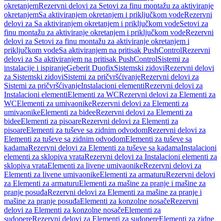
okretanjem
Rezervni delovi za Setovi za finu montažu za aktiviranje
okretanjem
Sa aktiviranjem okretanjem i priključkom vode
Rezervni
delovi za Sa aktiviranjem okretanjem i priključkom vode
Setovi za
finu montažu za aktiviranje okretanjem i priključkom vode
Rezervni
delovi za Setovi za finu montažu za aktiviranje okretanjem i
priključkom vode
Sa aktiviranjem na pritisak PushControl
Rezervni
delovi za Sa aktiviranjem na pritisak PushControl
Sistemi za
instalacije i ispiranje
Geberit Duofix
Sistemski zidovi
Rezervni delovi
za Sistemski zidovi
Sistemi za pričvršćivanje
Rezervni delovi za
Sistemi za pričvršćivanje
Instalacioni elementi
Rezervni delovi za
Instalacioni elementi
Elementi za WC
Rezervni delovi za Elementi za
WC
Elementi za umivaonike
Rezervni delovi za Elementi za
umivaonike
Elementi za bidee
Rezervni delovi za Elementi za
bidee
Elementi za pisoare
Rezervni delovi za Elementi za
pisoare
Elementi za tuševe sa zidnim odvodom
Rezervni delovi za
Elementi za tuševe sa zidnim odvodom
Elementi za tuševe sa
kadama
Rezervni delovi za Elementi za tuševe sa kadama
Instalacioni
elementi za sklopiva vrata
Rezervni delovi za Instalacioni elementi za
sklopiva vrata
Elementi za livene umivaonike
Rezervni delovi za
Elementi za livene umivaonike
Elementi za armaturu
Rezervni delovi
za Elementi za armaturu
Elementi za mašine za pranje i mašine za
pranje posuđa
Rezervni delovi za Elementi za mašine za pranje i
mašine za pranje posuđa
Elementi za konzolne nosače
Rezervni
delovi za Elementi za konzolne nosače
Elementi za
sudopere
Rezervni delovi za Elementi za sudopere
Elementi za zidne