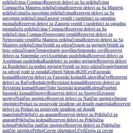
priključcima Compact
Rezervni delovi za Sa priključcima
Compact
Sa Mapress priključcima
Rezervni delovi za Sa Mapress
priključcima
Sa navojnim priključcima
Rezervni delovi za Sa
navojnim priključcima
Zaporni ventili i razdelnici za ugradnu
montažu
Rezervni delovi za Zaporni ventili i razdelnici za ugradnu
montažu
Sa priključcima Compact
Rezervni delovi za Sa
priključcima Compact
Nepovratni ventili
Rezervni delovi za
Nepovratni ventili
Sa Mapress priključcima
Rezervni delovi za Sa
Mapress priključcima
Ventili za odzračivanje za grejanje
Ventili za
brzo odzračivanje
Temperiranje površine
Sistemske cevi
Rezervni
delovi za Sistemske cevi
Asortiman razdelnika
Rezervni delovi za
Asortiman razdelnika
Razdelnici za podno grejanje
Rezervni delovi
za Razdelnici za podno grejanje
Ventili za brzo odzračivanje
Sistemi
za odvod vode iz zgrada
Geberit Silent-db20
Cevi
Fazonski
komadi
Rezervni delovi za Fazonski komadi
Lukovi
Račve
Rezervni
delovi za Račve
Redukcije
Revizioni komadi
Rezervni delovi za
Revizioni komadi
SuperTube fazonski komadi
Kolena
Posebni
fazonski komadi
Spojevi
Rezervni delovi za Spojevi
Zavareni
spojevi
Natične spojnice
Rezervni delovi za Natične spojnice
Stezne
obujmice
Prelazi na proizvode izrađene od drugih materijala
Rezervni
delovi za Prelazi na proizvode izrađene od drugih
materijala
Priključci za aparate
Rezervni delovi za Priključci za
aparate
Priključna kolena
Rezervni delovi za Priključna
kolena
Priključne natične spojnice
Rezervni delovi za Priključne
natične spojnice
Pribor
Cevne obujmice
Učvršćenja za cevne