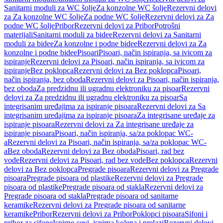
Sanitarni moduli za WC šolje
Za konzolne WC šolje
Rezervni delovi
za Za konzolne WC šolje
Za podne WC šolje
Rezervni delovi za Za
podne WC šolje
Pribor
Rezervni delovi za Pribor
Potrošni
materijali
Sanitarni moduli za bidee
Rezervni delovi za Sanitarni
moduli za bidee
Za konzolne i podne bidee
Rezervni delovi za Za
konzolne i podne bidee
Pisoari
Pisoari, način ispiranja, sa ivicom za
ispiranje
Rezervni delovi za Pisoari, način ispiranja, sa ivicom za
ispiranje
Bez poklopca
Rezervni delovi za Bez poklopca
Pisoari,
način ispiranja, bez oboda
Rezervni delovi za Pisoari, način ispiranja,
bez oboda
Za predzidnu ili ugradnu elektroniku za pisoar
Rezervni
delovi za Za predzidnu ili ugradnu elektroniku za pisoar
Sa
integrisanim uređajima za ispiranje pisoara
Rezervni delovi za Sa
integrisanim uređajima za ispiranje pisoara
Za integrisane uređaje za
ispiranje pisoara
Rezervni delovi za Za integrisane uređaje za
ispiranje pisoara
Pisoari, način ispiranja, sa/za poklopac WC-
a
Rezervni delovi za Pisoari, način ispiranja, sa/za poklopac WC-
a
Bez oboda
Rezervni delovi za Bez oboda
Pisoari, rad bez
vode
Rezervni delovi za Pisoari, rad bez vode
Bez poklopca
Rezervni
delovi za Bez poklopca
Pregrade pisoara
Rezervni delovi za Pregrade
pisoara
Pregrade pisoara od plastike
Rezervni delovi za Pregrade
pisoara od plastike
Pregrade pisoara od stakla
Rezervni delovi za
Pregrade pisoara od stakla
Pregrade pisoara od sanitarne
keramike
Rezervni delovi za Pregrade pisoara od sanitarne
keramike
Pribor
Rezervni delovi za Pribor
Poklopci pisoara
Sifoni i
pribor za sifone
Ispirne cevi, ispirna kolena i prelazi
Rezervni delovi