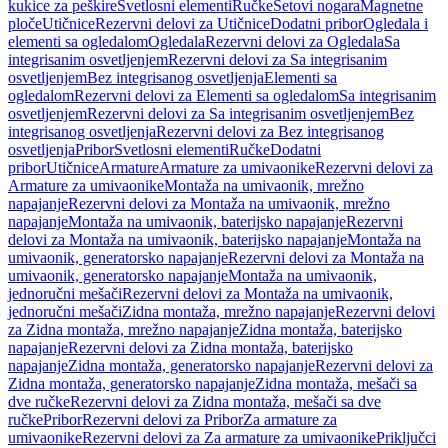
kukice za peškire
Svetlosni elementi
Ručke
Setovi nogara
Magnetne
ploče
Utičnice
Rezervni delovi za Utičnice
Dodatni pribor
Ogledala i
elementi sa ogledalom
Ogledala
Rezervni delovi za Ogledala
Sa
integrisanim osvetljenjem
Rezervni delovi za Sa integrisanim
osvetljenjem
Bez integrisanog osvetljenja
Elementi sa
ogledalom
Rezervni delovi za Elementi sa ogledalom
Sa integrisanim
osvetljenjem
Rezervni delovi za Sa integrisanim osvetljenjem
Bez
integrisanog osvetljenja
Rezervni delovi za Bez integrisanog
osvetljenja
Pribor
Svetlosni elementi
Ručke
Dodatni
pribor
Utičnice
Armature
Armature za umivaonike
Rezervni delovi za
Armature za umivaonike
Montaža na umivaonik, mrežno
napajanje
Rezervni delovi za Montaža na umivaonik, mrežno
napajanje
Montaža na umivaonik, baterijsko napajanje
Rezervni
delovi za Montaža na umivaonik, baterijsko napajanje
Montaža na
umivaonik, generatorsko napajanje
Rezervni delovi za Montaža na
umivaonik, generatorsko napajanje
Montaža na umivaonik,
jednoručni mešači
Rezervni delovi za Montaža na umivaonik,
jednoručni mešači
Zidna montaža, mrežno napajanje
Rezervni delovi
za Zidna montaža, mrežno napajanje
Zidna montaža, baterijsko
napajanje
Rezervni delovi za Zidna montaža, baterijsko
napajanje
Zidna montaža, generatorsko napajanje
Rezervni delovi za
Zidna montaža, generatorsko napajanje
Zidna montaža, mešači sa
dve ručke
Rezervni delovi za Zidna montaža, mešači sa dve
ručke
Pribor
Rezervni delovi za Pribor
Za armature za
umivaonike
Rezervni delovi za Za armature za umivaonike
Priključci