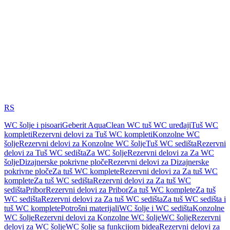
RS
WC šolje i pisoari
Geberit AquaClean WC tuš WC uređaji
Tuš WC
kompleti
Rezervni delovi za Tuš WC kompleti
Konzolne WC
šolje
Rezervni delovi za Konzolne WC šolje
Tuš WC sedišta
Rezervni
delovi za Tuš WC sedišta
Za WC šolje
Rezervni delovi za Za WC
šolje
Dizajnerske pokrivne ploče
Rezervni delovi za Dizajnerske
pokrivne ploče
Za tuš WC komplete
Rezervni delovi za Za tuš WC
komplete
Za tuš WC sedišta
Rezervni delovi za Za tuš WC
sedišta
Pribor
Rezervni delovi za Pribor
Za tuš WC komplete
Za tuš
WC sedišta
Rezervni delovi za Za tuš WC sedišta
Za tuš WC sedišta i
tuš WC komplete
Potrošni materijali
WC šolje i WC sedišta
Konzolne
WC šolje
Rezervni delovi za Konzolne WC šolje
WC šolje
Rezervni
delovi za WC šolje
WC šolje sa funkcijom bidea
Rezervni delovi za