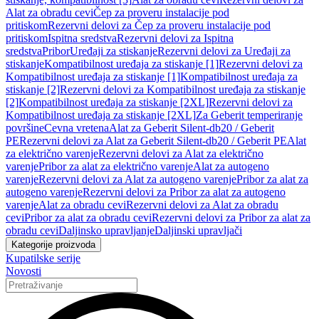
Alat za obradu cevi
Čep za proveru instalacije pod
pritiskom
Rezervni delovi za Čep za proveru instalacije pod
pritiskom
Ispitna sredstva
Rezervni delovi za Ispitna
sredstva
Pribor
Uređaji za stiskanje
Rezervni delovi za Uređaji za
stiskanje
Kompatibilnost uređaja za stiskanje [1]
Rezervni delovi za
Kompatibilnost uređaja za stiskanje [1]
Kompatibilnost uređaja za
stiskanje [2]
Rezervni delovi za Kompatibilnost uređaja za stiskanje
[2]
Kompatibilnost uređaja za stiskanje [2XL]
Rezervni delovi za
Kompatibilnost uređaja za stiskanje [2XL]
Za Geberit temperiranje
površine
Cevna vretena
Alat za Geberit Silent-db20 / Geberit
PE
Rezervni delovi za Alat za Geberit Silent-db20 / Geberit PE
Alat
za električno varenje
Rezervni delovi za Alat za električno
varenje
Pribor za alat za električno varenje
Alat za autogeno
varenje
Rezervni delovi za Alat za autogeno varenje
Pribor za alat za
autogeno varenje
Rezervni delovi za Pribor za alat za autogeno
varenje
Alat za obradu cevi
Rezervni delovi za Alat za obradu
cevi
Pribor za alat za obradu cevi
Rezervni delovi za Pribor za alat za
obradu cevi
Daljinsko upravljanje
Daljinski upravljači
Kategorije proizvoda
Kupatilske serije
Novosti