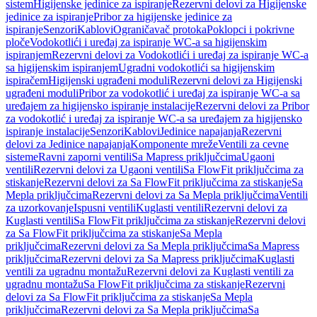
sistem
Higijenske jedinice za ispiranje
Rezervni delovi za Higijenske
jedinice za ispiranje
Pribor za higijenske jedinice za
ispiranje
Senzori
Kablovi
Ograničavač protoka
Poklopci i pokrivne
ploče
Vodokotlići i uređaj za ispiranje WC-a sa higijenskim
ispiranjem
Rezervni delovi za Vodokotlići i uređaj za ispiranje WC-a
sa higijenskim ispiranjem
Ugradni vodokotlići sa higijenskim
ispiračem
Higijenski ugrađeni moduli
Rezervni delovi za Higijenski
ugrađeni moduli
Pribor za vodokotlić i uređaj za ispiranje WC-a sa
uređajem za higijensko ispiranje instalacije
Rezervni delovi za Pribor
za vodokotlić i uređaj za ispiranje WC-a sa uređajem za higijensko
ispiranje instalacije
Senzori
Kablovi
Jedinice napajanja
Rezervni
delovi za Jedinice napajanja
Komponente mreže
Ventili za cevne
sisteme
Ravni zaporni ventili
Sa Mapress priključcima
Ugaoni
ventili
Rezervni delovi za Ugaoni ventili
Sa FlowFit priključcima za
stiskanje
Rezervni delovi za Sa FlowFit priključcima za stiskanje
Sa
Mepla priključcima
Rezervni delovi za Sa Mepla priključcima
Ventili
za uzorkovanje
Ispusni ventili
Kuglasti ventili
Rezervni delovi za
Kuglasti ventili
Sa FlowFit priključcima za stiskanje
Rezervni delovi
za Sa FlowFit priključcima za stiskanje
Sa Mepla
priključcima
Rezervni delovi za Sa Mepla priključcima
Sa Mapress
priključcima
Rezervni delovi za Sa Mapress priključcima
Kuglasti
ventili za ugradnu montažu
Rezervni delovi za Kuglasti ventili za
ugradnu montažu
Sa FlowFit priključcima za stiskanje
Rezervni
delovi za Sa FlowFit priključcima za stiskanje
Sa Mepla
priključcima
Rezervni delovi za Sa Mepla priključcima
Sa