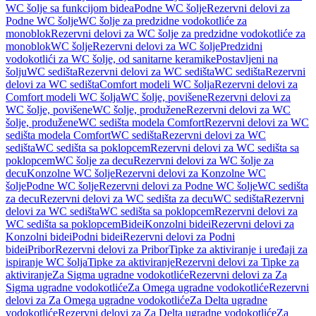
WC šolje sa funkcijom bidea
Podne WC šolje
Rezervni delovi za
Podne WC šolje
WC šolje za predzidne vodokotliće za
monoblok
Rezervni delovi za WC šolje za predzidne vodokotliće za
monoblok
WC šolje
Rezervni delovi za WC šolje
Predzidni
vodokotlići za WC šolje, od sanitarne keramike
Postavljeni na
šolju
WC sedišta
Rezervni delovi za WC sedišta
WC sedišta
Rezervni
delovi za WC sedišta
Comfort modeli WC šolja
Rezervni delovi za
Comfort modeli WC šolja
WC šolje, povišene
Rezervni delovi za
WC šolje, povišene
WC šolje, produžene
Rezervni delovi za WC
šolje, produžene
WC sedišta modela Comfort
Rezervni delovi za WC
sedišta modela Comfort
WC sedišta
Rezervni delovi za WC
sedišta
WC sedišta sa poklopcem
Rezervni delovi za WC sedišta sa
poklopcem
WC šolje za decu
Rezervni delovi za WC šolje za
decu
Konzolne WC šolje
Rezervni delovi za Konzolne WC
šolje
Podne WC šolje
Rezervni delovi za Podne WC šolje
WC sedišta
za decu
Rezervni delovi za WC sedišta za decu
WC sedišta
Rezervni
delovi za WC sedišta
WC sedišta sa poklopcem
Rezervni delovi za
WC sedišta sa poklopcem
Bidei
Konzolni bidei
Rezervni delovi za
Konzolni bidei
Podni bidei
Rezervni delovi za Podni
bidei
Pribor
Rezervni delovi za Pribor
Tipke za aktiviranje i uređaji za
ispiranje WC šolja
Tipke za aktiviranje
Rezervni delovi za Tipke za
aktiviranje
Za Sigma ugradne vodokotliće
Rezervni delovi za Za
Sigma ugradne vodokotliće
Za Omega ugradne vodokotliće
Rezervni
delovi za Za Omega ugradne vodokotliće
Za Delta ugradne
vodokotliće
Rezervni delovi za Za Delta ugradne vodokotliće
Za