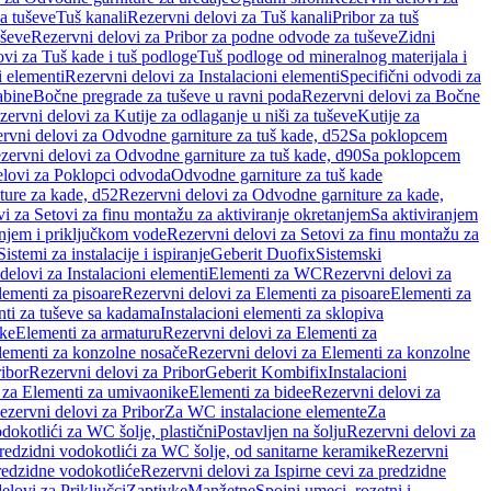
a tuševe
Tuš kanali
Rezervni delovi za Tuš kanali
Pribor za tuš
uševe
Rezervni delovi za Pribor za podne odvode za tuševe
Zidni
vi za Tuš kade i tuš podloge
Tuš podloge od mineralnog materijala i
i elementi
Rezervni delovi za Instalacioni elementi
Specifični odvodi za
abine
Bočne pregrade za tuševe u ravni poda
Rezervni delovi za Bočne
zervni delovi za Kutije za odlaganje u niši za tuševe
Kutije za
rvni delovi za Odvodne garniture za tuš kade, d52
Sa poklopcem
zervni delovi za Odvodne garniture za tuš kade, d90
Sa poklopcem
elovi za Poklopci odvoda
Odvodne garniture za tuš kade
ure za kade, d52
Rezervni delovi za Odvodne garniture za kade,
i za Setovi za finu montažu za aktiviranje okretanjem
Sa aktiviranjem
anjem i priključkom vode
Rezervni delovi za Setovi za finu montažu za
Sistemi za instalacije i ispiranje
Geberit Duofix
Sistemski
delovi za Instalacioni elementi
Elementi za WC
Rezervni delovi za
lementi za pisoare
Rezervni delovi za Elementi za pisoare
Elementi za
nti za tuševe sa kadama
Instalacioni elementi za sklopiva
ike
Elementi za armaturu
Rezervni delovi za Elementi za
lementi za konzolne nosače
Rezervni delovi za Elementi za konzolne
ibor
Rezervni delovi za Pribor
Geberit Kombifix
Instalacioni
 za Elementi za umivaonike
Elementi za bidee
Rezervni delovi za
ezervni delovi za Pribor
Za WC instalacione elemente
Za
dokotlići za WC šolje, plastični
Postavljen na šolju
Rezervni delovi za
redzidni vodokotlići za WC šolje, od sanitarne keramike
Rezervni
predzidne vodokotliće
Rezervni delovi za Ispirne cevi za predzidne
elovi za Priključci
Zaptivke
Manžetne
Spojni umeci, rozetni i