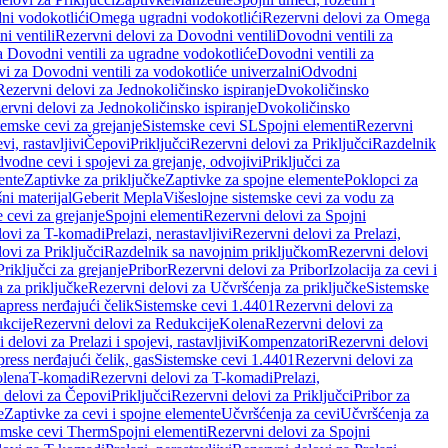
ni vodokotlići
Omega ugradni vodokotlići
Rezervni delovi za Omega
i ventili
Rezervni delovi za Dovodni ventili
Dovodni ventili za
a Dovodni ventili za ugradne vodokotliće
Dovodni ventili za
i za Dovodni ventili za vodokotliće univerzalni
Odvodni
Rezervni delovi za Jednokoličinsko ispiranje
Dvokoličinsko
ervni delovi za Jednokoličinsko ispiranje
Dvokoličinsko
temske cevi za grejanje
Sistemske cevi SL
Spojni elementi
Rezervni
vi, rastavljivi
Čepovi
Priključci
Rezervni delovi za Priključci
Razdelnik
vodne cevi i spojevi za grejanje, odvojivi
Priključci za
ente
Zaptivke za priključke
Zaptivke za spojne elemente
Poklopci za
ni materijal
Geberit Mepla
Višeslojne sistemske cevi za vodu za
 cevi za grejanje
Spojni elementi
Rezervni delovi za Spojni
lovi za T-komadi
Prelazi, nerastavljivi
Rezervni delovi za Prelazi,
ovi za Priključci
Razdelnik sa navojnim priključkom
Rezervni delovi
riključci za grejanje
Pribor
Rezervni delovi za Pribor
Izolacija za cevi i
 za priključke
Rezervni delovi za Učvršćenja za priključke
Sistemske
press nerđajući čelik
Sistemske cevi 1.4401
Rezervni delovi za
kcije
Rezervni delovi za Redukcije
Kolena
Rezervni delovi za
 delovi za Prelazi i spojevi, rastavljivi
Kompenzatori
Rezervni delovi
ress nerđajući čelik, gas
Sistemske cevi 1.4401
Rezervni delovi za
olena
T-komadi
Rezervni delovi za T-komadi
Prelazi,
 delovi za Čepovi
Priključci
Rezervni delovi za Priključci
Pribor za
e
Zaptivke za cevi i spojne elemente
Učvršćenja za cevi
Učvršćenja za
emske cevi Therm
Spojni elementi
Rezervni delovi za Spojni