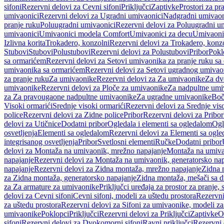
sifoni
Rezervni delovi za Cevni sifoni
Priključci
Zaptivke
Prostori za pr
umivaonici
Rezervni delovi za Ugradni umivaonici
Nadgradni umivaon
pranje ruku
Poluugradni umivaonici
Rezervni delovi za Poluugradni u
umivaonici
Umivaonici modela Comfort
Umivaonici za decu
Umivaoni
Izlivna korita
Trokadero, konzolni
Rezervni delovi za Trokadero, konz
Stubovi
Stubovi
Polustubovi
Rezervni delovi za Polustubovi
Pribor
Pokl
sa ormarićem
Rezervni delovi za Setovi umivaonika za pranje ruku s
umivaonika sa ormarićem
Rezervni delovi za Setovi ugradnog umivao
za pranje ruku
Za umivaonike
Rezervni delovi za Za umivaonike
Za dv
umivaonike
Rezervni delovi za Ploče za umivaonike
Za nadpultne umi
za Za pravougaone nadpultne umivaonike
Za ugradne umivaonike
Boč
Visoki ormarići
Srednje visoki ormarići
Rezervni delovi za Srednje vis
police
Rezervni delovi za Zidne police
Pribor
Rezervni delovi za Pribor
delovi za Utičnice
Dodatni pribor
Ogledala i elementi sa ogledalom
Ogl
osvetljenja
Elementi sa ogledalom
Rezervni delovi za Elementi sa ogl
integrisanog osvetljenja
Pribor
Svetlosni elementi
Ručke
Dodatni pribor
delovi za Montaža na umivaonik, mrežno napajanje
Montaža na umivao
napajanje
Rezervni delovi za Montaža na umivaonik, generatorsko nap
napajanje
Rezervni delovi za Zidna montaža, mrežno napajanje
Zidna 
za Zidna montaža, generatorsko napajanje
Zidna montaža, mešači sa d
za Za armature za umivaonike
Priključci uređaja za prostor za pranje, 
delovi za Cevni sifoni
Cevni sifoni, modeli za uštedu prostora
Rezervni
za uštedu prostora
Rezervni delovi za Sifoni za umivaonike, modeli za
umivaonike
Poklopci
Priključci
Rezervni delovi za Priključci
Zaptivke
O
sifoni
Rezervni delovi za Dvokomorni sifoni
Ravni priključci
Rezervni 