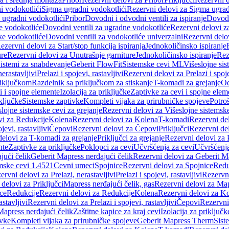
i vodokotlići
Sigma ugradni vodokotlići
Rezervni delovi za Sigma ugrad
 ugradni vodokotlići
Pribor
Dovodni i odvodni ventili za ispiranje
Dovodn
e vodokotliće
Dovodni ventili za ugradne vodokotliće
Rezervni delovi z
ke vodokotliće
Dovodni ventili za vodokotliće univerzalni
Rezervni delov
ezervni delovi za Start/stop funkcija ispiranja
Jednokoličinsko ispiranje
ure
Rezervni delovi za Unutrašnje garniture
Jednokoličinsko ispiranje
Rez
istemi za snabdevanje
Geberit FlowFit
Sistemske cevi ML
Višeslojne sis
nerastavljivi
Prelazi i spojevi, rastavljivi
Rezervni delovi za Prelazi i spoje
riključkom
Razdelnik sa priključkom za stiskanje
T-komadi za grejanje
Od
vi i spojne elemente
Izolacija za priključke
Zaptivke za cevi i spojne elem
ključke
Sistemske zaptivke
Kompleti vijaka za prirubničke spojeve
Potroš
slojne sistemske cevi za grejanje
Rezervni delovi za Višeslojne sistemske
vi za Redukcije
Kolena
Rezervni delovi za Kolena
T-komadi
Rezervni de
jevi, rastavljivi
Čepovi
Rezervni delovi za Čepovi
Priključci
Rezervni del
delovi za T-komadi za grejanje
Priključci za grejanje
Rezervni delovi za P
nte
Zaptivke za priključke
Poklopci za cevi
Učvršćenja za cevi
Učvršćenja
jući čelik
Geberit Mapress nerđajući čelik
Rezervni delovi za Geberit Ma
mske cevi 1.4521
Cevni umeci
Spojnice
Rezervni delovi za Spojnice
Redu
ervni delovi za Prelazi, nerastavljivi
Prelazi i spojevi, rastavljivi
Rezervni
delovi za Priključci
Mapress nerđajući čelik, gas
Rezervni delovi za Map
ce
Redukcije
Rezervni delovi za Redukcije
Kolena
Rezervni delovi za K
astavljivi
Rezervni delovi za Prelazi i spojevi, rastavljivi
Čepovi
Rezervni
Mapress nerđajući čelik
Zaštitne kapice za kraj cevi
Izolacija za priključk
ivke
Kompleti vijaka za prirubničke spojeve
Geberit Mapress Therm
Sist