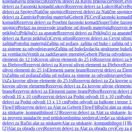
kolena
Ravni priključci
Rezervni delovi za Ravni priključci
Pribor
Cevn
delovi za Fazonski komadi
Lukovi
Rezervni delovi za Lukovi
Račve
Re
delovi za Spojevi
Natične spojnice
Rezervni delovi za Natične spojnic
delovi za Zaptivke
Potrošni materijal
Geberit PE
Cevi
Fazonski komadi
komadi
Rezervni delovi za Posebni fazonski komadi
SuperTube fazon
spojnice
Prelazi na proizvode izrađene od drugih materijala
Rezervni de
priključci
Priključci za aparate
Rezervni delovi za Priključci za aparate
delovi za Ravni priključci
Cevni sifoni
Rezervni delovi za Cevni sifoni
zaštita
Potrošni materijal
Zaštita od požara, zaštita od buke i zaštita od 
za sisteme za odvodnjavanje
Zaštita od buke
Izolacija strukturne buke
I
za ventilaciju
Ventili za zadržavanje energije
Geberit Pluvia odvodnjav
elementi do 12 l/s
Krovni ulivni elementi do 25 l/s
Rezervni delovi za K
za žljebove
Rezervni delovi za Krovni ulivni elementi za žljebove
Krov
ulivni elementi do 25 l/s
Elementi parne brane
Rezervni delovi za Elem
l/s
Zaštita od požara
Zaštita od požara za sisteme za odvodnjavanje
Sigu
l/s
Za krovne ulivne elemente do 25 l/s
Rezervni delovi za Za krovne ul
krovne ulivne elemente
Rezervni delovi za Za krovne ulivne elemente
brane
Rezervni delovi za Elementi parne brane
Pribor
Rezervni delovi z
odvodi 10 x 10 cm
Rezervni delovi za Podni odvodi 10 x 10 cm
Podni 
delovi za Podni odvodi 13 x 13 cm
Podni odvodi za balkone i terase 
FlowFit
Rezervni delovi za Alat za Geberit FlowFit
Ručni alat za stisk
za stiskanje, kompatibilnost [2]
Rezervni delovi za Alat za stiskanje, k
za proveru instalacije pod pritiskom
Ispitna sredstva
Uređaj za stiskanje
delovi za Ručni alat za stiskanje
Alat za stiskanje, kompatibilnost [1]
Re
[2]
Alat za obradu cevi
Rezervni delovi za Alat za obradu cevi
Čep za p