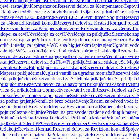
vi za Redukcije
Kolena
Rezervni delovi za Kolena
T-komadi
Rezervni de
jevi, rastavljivi
Kompenzatori
Rezervni delovi za Kompenzatori
Čepovi
a krajeve cevi
Sistemske zaptivke
Kompleti vijaka za prirubničke spojev
stemske cevi 1.0034
Sistemske cevi 1.0215
Cevni umeci
Spojnice
Rezervn
i za T-komadi
Krstasti komadi
Rezervni delovi za Krstasti komadi
Prelazi
i
Rezervni delovi za Kompenzatori
Čepovi
Rezervni delovi za Čepovi
Pri
klopci za cevi
Učvršćenja za cevi
Učvršćenja za priključke
Sistemske zap
dinice za ispiranje
Pribor za higijenske jedinice za ispiranje
Senzori
Kabl
tlići i uređaj za ispiranje WC-a sa higijenskim ispiranjem
Ugradni vodok
ispiranje WC-a sa uređajem za higijensko ispiranje instalacije
Rezervni d
ervni delovi za Jedinice napajanja
Komponente mreže
Ventili za cevne 
iskanje
Rezervni delovi za Sa FlowFit priključcima za stiskanje
Sa Mepla
ventili
Sa FlowFit priključcima za stiskanje
Rezervni delovi za Sa FlowFi
 Mapress priključcima
Kuglasti ventili za ugradnu montažu
Rezervni delo
pla priključcima
Rezervni delovi za Sa Mepla priključcima
Sa priključ
priključcima
Rezervni delovi za Sa navojnim priključcima
Zaporni ventil
vi za Sa priključcima Compact
Nepovratni ventili
Rezervni delovi za Nep
o odzračivanje
Temperiranje površine
Sistemske cevi
Rezervni delovi za 
 za podno grejanje
Ventili za brzo odzračivanje
Sistemi za odvod vode iz
vizioni komadi
Rezervni delovi za Revizioni komadi
SuperTube fazonsk
pojnice
Stezne obujmice
Prelazi na proizvode izrađene od drugih materij
Priključna kolena
Rezervni delovi za Priključna kolena
Priključne natičn
ijal
Geberit Silent-PP
Cevi
Rezervni delovi za Cevi
Fazonski komadi
Rez
Redukcije
Revizioni komadi
Rezervni delovi za Revizioni komadi
Spojev
rađene od drugih materijala
Priključci za aparate
Rezervni delovi za Priklj