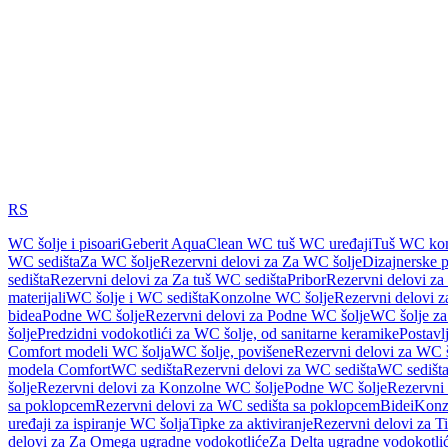
RS
WC šolje i pisoari
Geberit AquaClean WC tuš WC uređaji
Tuš WC kom
WC sedišta
Za WC šolje
Rezervni delovi za Za WC šolje
Dizajnerske 
sedišta
Rezervni delovi za Za tuš WC sedišta
Pribor
Rezervni delovi za
materijali
WC šolje i WC sedišta
Konzolne WC šolje
Rezervni delovi 
bidea
Podne WC šolje
Rezervni delovi za Podne WC šolje
WC šolje za
šolje
Predzidni vodokotlići za WC šolje, od sanitarne keramike
Postavlj
Comfort modeli WC šolja
WC šolje, povišene
Rezervni delovi za WC š
modela Comfort
WC sedišta
Rezervni delovi za WC sedišta
WC sedišta
šolje
Rezervni delovi za Konzolne WC šolje
Podne WC šolje
Rezervni
sa poklopcem
Rezervni delovi za WC sedišta sa poklopcem
Bidei
Konzo
uređaji za ispiranje WC šolja
Tipke za aktiviranje
Rezervni delovi za Ti
delovi za Za Omega ugradne vodokotliće
Za Delta ugradne vodokotli