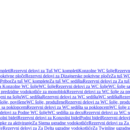
pleti
Rezervni delovi za Tuš WC kompleti
Konzolne WC šolje
Rezervn
pokrivne ploče
Rezervni delovi za Dizajnerske pokrivne ploče
Za tuš WC
 Pribor
Za tuš WC komplete
Za tuš WC sedišta
Rezervni delovi za Za tu
za Konzolne WC šolje
WC šolje
Rezervni delovi za WC šolje
WC šolje sa
 predzidne vodokotliće za monoblok
Rezervni delovi za WC šolje za p
eni na šolju
WC sedišta
Rezervni delovi za WC sedišta
WC sedišta
Rezer
olje, povišene
WC šolje, produžene
Rezervni delovi za WC šolje, prod
 sa poklopcem
Rezervni delovi za WC sedišta sa poklopcem
WC šolje z
 delovi za Podne WC šolje
WC sedišta za decu
Rezervni delovi za WC se
lni bidei
Rezervni delovi za Konzolni bidei
Podni bidei
Rezervni delovi
pke za aktiviranje
Za Sigma ugradne vodokotliće
Rezervni delovi za Za
će
Rezervni delovi za Za Delta ugradne vodokotliće
Za Twinline ugradne