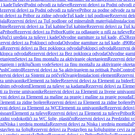
 i kade
Tuševi
Podni odvodi za tuševe
Rezervni delovi za Podni odvodi z
Rezervni delovi za Podni odvodi za tuševe
Pribor za podne odvode za t
i delovi za Pribor za zidne odvode
Tuš kade i tuš podloge
Rezervni delo
jala
Rezervni delovi za Tuš podloge od mineralnih materijala
Instalacion
bine
Rezervni delovi za Tuš kabine
Tuš kabine
Rezervni delovi za Tuš k
ša
Pribor
Rezervni delovi za Pribor
Kutije za odlaganje u niši za tuševe
Re
ključci uređaja za tuševe i kade
Odvodne garniture za tuš kade, d52
Reze
ervni delovi za Poklopci odvoda
Odvodne garniture za tuš kade, d90
Re
da
Rezervni delovi za Bez poklopca odvoda
Poklopci odvoda
Rezervni d
klopca odvoda
Rezervni delovi za Bez poklopca odvoda
Odvodne garnit
retanjem
Setovi za finu montažu za aktiviranje okretanjem
Rezervni delov
retanjem i priključkom vode
Setovi za finu montažu za aktiviranje okret
 PushControl
Rezervni delovi za Sa aktiviranjem na pritisak PushControl
ervni delovi za Sistemi za pričvršćivanje
Instalacioni elementi
Rezervni 
 za umivaonike
Elementi za bidee
Rezervni delovi za Elementi za bidee
E
 zidnim odvodom
Elementi za tuševe sa kadama
Rezervni delovi za Eleme
i za livene umivaonike
Rezervni delovi za Elementi za livene umivaon
vni delovi za Elementi za mašine za pranje i mašine za pranje posuđa
E
Elementi za zidne bojlere
Rezervni delovi za Elementi za zidne bojlere
Pr
rvni delovi za Elementi za WC
Elementi za umivaonike
Rezervni delovi
pisoare
Elementi za tuševe
Rezervni delovi za Elementi za tuševe
Pribor
R
zidni vodokotlići za WC šolje, plastični
Rezervni delovi za Predzidni vo
žni
Niska i srednja montaža
Rezervni delovi za Niska i srednja montaža
P
stavljen na šolju
Rezervni delovi za Postavljen na šolju
Ispirne cevi za 
a i srednja montaža
Pribor
Rezervni delovi za Pribor
Priključci
Rezervni d