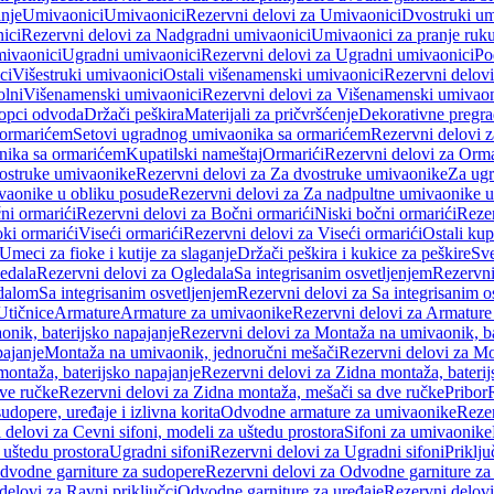
anje
Umivaonici
Umivaonici
Rezervni delovi za Umivaonici
Dvostruki um
ici
Rezervni delovi za Nadgradni umivaonici
Umivaonici za pranje ruk
mivaonici
Ugradni umivaonici
Rezervni delovi za Ugradni umivaonici
Po
ci
Višestruki umivaonici
Ostali višenamenski umivaonici
Rezervni delovi
olni
Višenamenski umivaonici
Rezervni delovi za Višenamenski umivaon
opci odvoda
Držači peškira
Materijali za pričvršćenje
Dekorativne pregr
a ormarićem
Setovi ugradnog umivaonika sa ormarićem
Rezervni delovi 
nika sa ormarićem
Kupatilski nameštaj
Ormarići
Rezervni delovi za Orma
ostruke umivaonike
Rezervni delovi za Za dvostruke umivaonike
Za ug
vaonike u obliku posude
Rezervni delovi za Za nadpultne umivaonike u
ni ormarići
Rezervni delovi za Bočni ormarići
Niski bočni ormarići
Rezer
oki ormarići
Viseći ormarići
Rezervni delovi za Viseći ormarići
Ostali kup
Umeci za fioke i kutije za slaganje
Držači peškira i kukice za peškire
Sve
edala
Rezervni delovi za Ogledala
Sa integrisanim osvetljenjem
Rezervni
edalom
Sa integrisanim osvetljenjem
Rezervni delovi za Sa integrisanim o
Utičnice
Armature
Armature za umivaonike
Rezervni delovi za Armature
nik, baterijsko napajanje
Rezervni delovi za Montaža na umivaonik, ba
ajanje
Montaža na umivaonik, jednoručni mešači
Rezervni delovi za Mo
montaža, baterijsko napajanje
Rezervni delovi za Zidna montaža, baterij
ve ručke
Rezervni delovi za Zidna montaža, mešači sa dve ručke
Pribor
sudopere, uređaje i izlivna korita
Odvodne armature za umivaonike
Reze
 delovi za Cevni sifoni, modeli za uštedu prostora
Sifoni za umivaonike
 uštedu prostora
Ugradni sifoni
Rezervni delovi za Ugradni sifoni
Priklj
dvodne garniture za sudopere
Rezervni delovi za Odvodne garniture za
delovi za Ravni priključci
Odvodne garniture za uređaje
Rezervni delovi