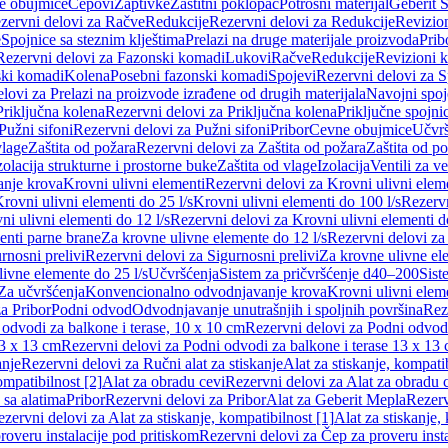
e obujmice
Čepovi
Zaptivke
Zaštitni poklopac
Potrošni materijal
Geberit S
zervni delovi za Račve
Redukcije
Rezervni delovi za Redukcije
Revizio
e
Spojnice sa steznim klještima
Prelazi na druge materijale proizvoda
Prib
Rezervni delovi za Fazonski komadi
Lukovi
Račve
Redukcije
Revizioni 
ski komadi
Kolena
Posebni fazonski komadi
Spojevi
Rezervni delovi za S
lovi za Prelazi na proizvode izrađene od drugih materijala
Navojni spoj
Priključna kolena
Rezervni delovi za Priključna kolena
Priključne spojni
Pužni sifoni
Rezervni delovi za Pužni sifoni
Pribor
Cevne obujmice
Učvrš
vlage
Zaštita od požara
Rezervni delovi za Zaštita od požara
Zaštita od p
zolacija strukturne i prostorne buke
Zaštita od vlage
Izolacija
Ventili za v
anje krova
Krovni ulivni elementi
Rezervni delovi za Krovni ulivni elem
rovni ulivni elementi do 25 l/s
Krovni ulivni elementi do 100 l/s
Rezervn
ni ulivni elementi do 12 l/s
Rezervni delovi za Krovni ulivni elementi do
enti parne brane
Za krovne ulivne elemente do 12 l/s
Rezervni delovi za
rnosni prelivi
Rezervni delovi za Sigurnosni prelivi
Za krovne ulivne el
ivne elemente do 25 l/s
Učvršćenja
Sistem za pričvršćenje d40–200
Sist
Za učvršćenja
Konvencionalno odvodnjavanje krova
Krovni ulivni elem
a Pribor
Podni odvod
Odvodnjavanje unutrašnjih i spoljnih površina
Rez
odvodi za balkone i terase, 10 x 10 cm
Rezervni delovi za Podni odvodi
13 x 13 cm
Rezervni delovi za Podni odvodi za balkone i terase 13 x 13
anje
Rezervni delovi za Ručni alat za stiskanje
Alat za stiskanje, kompatib
ompatibilnost [2]
Alat za obradu cevi
Rezervni delovi za Alat za obradu 
 sa alatima
Pribor
Rezervni delovi za Pribor
Alat za Geberit Mepla
Rezerv
zervni delovi za Alat za stiskanje, kompatibilnost [1]
Alat za stiskanje,
roveru instalacije pod pritiskom
Rezervni delovi za Čep za proveru insta