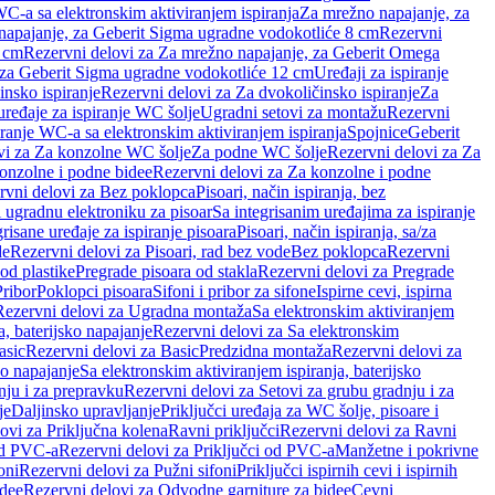
WC-a sa elektronskim aktiviranjem ispiranja
Za mrežno napajanje, za
apajanje, za Geberit Sigma ugradne vodokotliće 8 cm
Rezervni
2 cm
Rezervni delovi za Za mrežno napajanje, za Geberit Omega
, za Geberit Sigma ugradne vodokotliće 12 cm
Uređaji za ispiranje
insko ispiranje
Rezervni delovi za Za dvokoličinsko ispiranje
Za
uređaje za ispiranje WC šolje
Ugradni setovi za montažu
Rezervni
iranje WC-a sa elektronskim aktiviranjem ispiranja
Spojnice
Geberit
vi za Za konzolne WC šolje
Za podne WC šolje
Rezervni delovi za Za
onzolne i podne bidee
Rezervni delovi za Za konzolne i podne
rvni delovi za Bez poklopca
Pisoari, način ispiranja, bez
i ugradnu elektroniku za pisoar
Sa integrisanim uređajima za ispiranje
risane uređaje za ispiranje pisoara
Pisoari, način ispiranja, sa/za
de
Rezervni delovi za Pisoari, rad bez vode
Bez poklopca
Rezervni
od plastike
Pregrade pisoara od stakla
Rezervni delovi za Pregrade
Pribor
Poklopci pisoara
Sifoni i pribor za sifone
Ispirne cevi, ispirna
Rezervni delovi za Ugradna montaža
Sa elektronskim aktiviranjem
a, baterijsko napajanje
Rezervni delovi za Sa elektronskim
asic
Rezervni delovi za Basic
Predzidna montaža
Rezervni delovi za
no napajanje
Sa elektronskim aktiviranjem ispiranja, baterijsko
nju i za prepravku
Rezervni delovi za Setovi za grubu gradnju i za
je
Daljinsko upravljanje
Priključci uređaja za WC šolje, pisoare i
ovi za Priključna kolena
Ravni priključci
Rezervni delovi za Ravni
od PVC-a
Rezervni delovi za Priključci od PVC-a
Manžetne i pokrivne
oni
Rezervni delovi za Pužni sifoni
Priključci ispirnih cevi i ispirnih
idee
Rezervni delovi za Odvodne garniture za bidee
Cevni