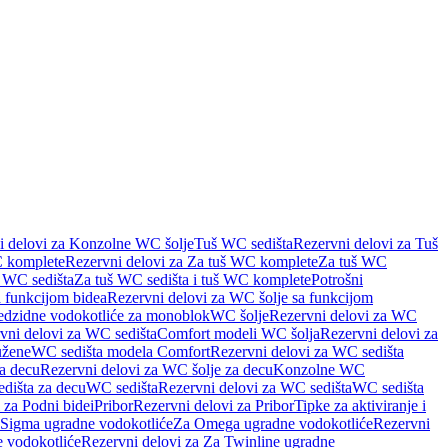
i delovi za Konzolne WC šolje
Tuš WC sedišta
Rezervni delovi za Tuš
 komplete
Rezervni delovi za Za tuš WC komplete
Za tuš WC
š WC sedišta
Za tuš WC sedišta i tuš WC komplete
Potrošni
 funkcijom bidea
Rezervni delovi za WC šolje sa funkcijom
redzidne vodokotliće za monoblok
WC šolje
Rezervni delovi za WC
vni delovi za WC sedišta
Comfort modeli WC šolja
Rezervni delovi za
užene
WC sedišta modela Comfort
Rezervni delovi za WC sedišta
a decu
Rezervni delovi za WC šolje za decu
Konzolne WC
dišta za decu
WC sedišta
Rezervni delovi za WC sedišta
WC sedišta
 za Podni bidei
Pribor
Rezervni delovi za Pribor
Tipke za aktiviranje i
 Sigma ugradne vodokotliće
Za Omega ugradne vodokotliće
Rezervni
 vodokotliće
Rezervni delovi za Za Twinline ugradne