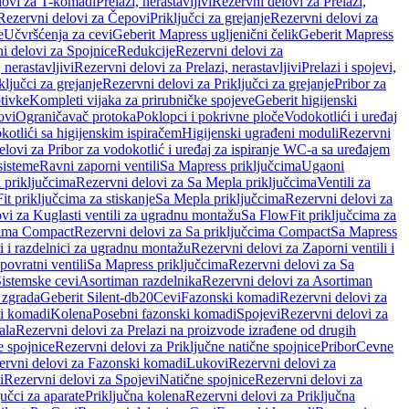
lovi za T-komadi
Prelazi, nerastavljivi
Rezervni delovi za Prelazi,
Rezervni delovi za Čepovi
Priključci za grejanje
Rezervni delovi za
e
Učvršćenja za cevi
Geberit Mapress ugljenični čelik
Geberit Mapress
i delovi za Spojnice
Redukcije
Rezervni delovi za
, nerastavljivi
Rezervni delovi za Prelazi, nerastavljivi
Prelazi i spojevi,
ključci za grejanje
Rezervni delovi za Priključci za grejanje
Pribor za
tivke
Kompleti vijaka za prirubničke spojeve
Geberit higijenski
ovi
Ograničavač protoka
Poklopci i pokrivne ploče
Vodokotlići i uređaj
otlići sa higijenskim ispiračem
Higijenski ugrađeni moduli
Rezervni
elovi za Pribor za vodokotlić i uređaj za ispiranje WC-a sa uređajem
sisteme
Ravni zaporni ventili
Sa Mapress priključcima
Ugaoni
 priključcima
Rezervni delovi za Sa Mepla priključcima
Ventili za
t priključcima za stiskanje
Sa Mepla priključcima
Rezervni delovi za
vi za Kuglasti ventili za ugradnu montažu
Sa FlowFit priključcima za
cima Compact
Rezervni delovi za Sa priključcima Compact
Sa Mapress
i i razdelnici za ugradnu montažu
Rezervni delovi za Zaporni ventili i
ovratni ventili
Sa Mapress priključcima
Rezervni delovi za Sa
Sistemske cevi
Asortiman razdelnika
Rezervni delovi za Asortiman
 zgrada
Geberit Silent-db20
Cevi
Fazonski komadi
Rezervni delovi za
i komadi
Kolena
Posebni fazonski komadi
Spojevi
Rezervni delovi za
ala
Rezervni delovi za Prelazi na proizvode izrađene od drugih
e spojnice
Rezervni delovi za Priključne natične spojnice
Pribor
Cevne
ervni delovi za Fazonski komadi
Lukovi
Rezervni delovi za
i
Rezervni delovi za Spojevi
Natične spojnice
Rezervni delovi za
učci za aparate
Priključna kolena
Rezervni delovi za Priključna