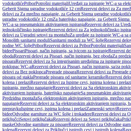
vodokotliće
Pribor
Potrošni materijali
Uređaji za ispiranje WC-a sa elek
Geberit Sigma ugradne vodokotliće 12 cm
Rezervni delovi za Za mre
delovi za Za mrežno napajanje, za Geberit Sigma ugradne vodokotlić
ugradne vodokotliće 12 cm
Za baterijsko napajanje, za Geberit Sigm
WC-a sa pneumatskim aktiviranjem ispiranja
Rezervni delovi za Uređa
jednokoličinsko ispiranje
Rezervni delovi za Za jednokoličinsko ispira
delovi za Ugradni setovi za montažu
Za uređaje za ispiranje WC-a sa e
Monolith sanitarni moduli
Sanitarni moduli za WC šolje
Rezervni delov
podne WC šolje
Pribor
Rezervni delovi za Pribor
Potrošni materijali
San
bidee
Pisoari
Pisoari, način ispiranja, sa ivicom za ispiranje
Rezervni del
oboda
Rezervni delovi za Pisoari, način ispiranja, bez oboda
Za predzid
pisoara
Rezervni delovi za Sa integrisanim uređajima za ispiranje piso
poklopac WC-a
Rezervni delovi za Pisoari, način ispiranja, sa/za po
delovi za Bez poklopca
Pregrade pisoara
Rezervni delovi za Pregrade 
pisoara od stakla
Pregrade pisoara od sanitarne keramike
Rezervni delo
kolena i prelazi
Rezervni delovi za Ispirne cevi, ispirna kolena i prelaz
ispiranja, mrežno napajanje
Rezervni delovi za Sa elektronskim aktivi
aktiviranjem ispiranja, baterijsko napajanje
Sa pneumatskim aktiviranje
Predzidna montaža
Sa elektronskim aktiviranjem ispiranja, mrežno na
napajanje
Rezervni delovi za Sa elektronskim aktiviranjem ispiranja, b
prepravku
Ispirne cevi, ispirna kolena i prelazi
Zamenski setovi
Rezervn
bidee
Odvodne garniture za WC šolje i trokadere
Rezervni delovi za O
priključci
Setovi priključaka
Rezervni delovi za Setovi priključaka
Prikl
maske
Odvodne garniture za pisoare
Rezervni delovi za Odvodne garni
kolena
Rezervni delovi za Priključci ispirnih cevi i ispirnih kolena
Ravn