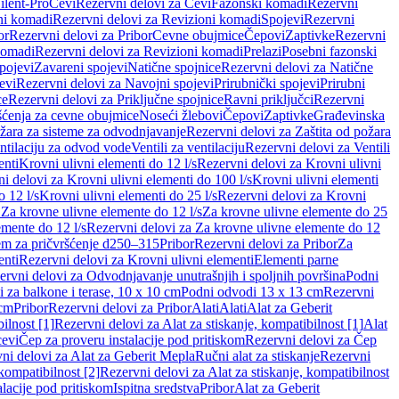
ilent-Pro
Cevi
Rezervni delovi za Cevi
Fazonski komadi
Rezervni
ni komadi
Rezervni delovi za Revizioni komadi
Spojevi
Rezervni
or
Rezervni delovi za Pribor
Cevne obujmice
Čepovi
Zaptivke
Rezervni
komadi
Rezervni delovi za Revizioni komadi
Prelazi
Posebni fazonski
pojevi
Zavareni spojevi
Natične spojnice
Rezervni delovi za Natične
evi
Rezervni delovi za Navojni spojevi
Prirubnički spojevi
Prirubni
ce
Rezervni delovi za Priključne spojnice
Ravni priključci
Rezervni
ćenja za cevne obujmice
Noseći žlebovi
Čepovi
Zaptivke
Građevinska
ožara za sisteme za odvodnjavanje
Rezervni delovi za Zaštita od požara
entilaciju za odvod vode
Ventili za ventilaciju
Rezervni delovi za Ventili
enti
Krovni ulivni elementi do 12 l/s
Rezervni delovi za Krovni ulivni
i delovi za Krovni ulivni elementi do 100 l/s
Krovni ulivni elementi
 12 l/s
Krovni ulivni elementi do 25 l/s
Rezervni delovi za Krovni
 Za krovne ulivne elemente do 12 l/s
Za krovne ulivne elemente do 25
emente do 12 l/s
Rezervni delovi za Za krovne ulivne elemente do 12
em za pričvršćenje d250–315
Pribor
Rezervni delovi za Pribor
Za
enti
Rezervni delovi za Krovni ulivni elementi
Elementi parne
ervni delovi za Odvodnjavanje unutrašnjih i spoljnih površina
Podni
 za balkone i terase, 10 x 10 cm
Podni odvodi 13 x 13 cm
Rezervni
 cm
Pribor
Rezervni delovi za Pribor
Alati
Alati
Alat za Geberit
ilnost [1]
Rezervni delovi za Alat za stiskanje, kompatibilnost [1]
Alat
cevi
Čep za proveru instalacije pod pritiskom
Rezervni delovi za Čep
ni delovi za Alat za Geberit Mepla
Ručni alat za stiskanje
Rezervni
 kompatibilnost [2]
Rezervni delovi za Alat za stiskanje, kompatibilnost
lacije pod pritiskom
Ispitna sredstva
Pribor
Alat za Geberit