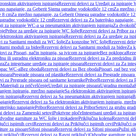
tronskim aktiviranjem ispiranja
Rezervni delovi za Uređaji za ispiranje 
žno napajanje, za Geberit Sigma ugradne vodokotliće 12 cm
Za mrežno n
e 8 cm
Za mrežno napajanje, za Geberit Omega ugradne vodokotliće 1
a ugradne vodokotliće 12 cm
Rezervni delovi za Za baterijsko napajanje
ji za ispiranje WC-a sa pneumatskim aktiviranjem ispiranja
Za dvokolič
nje
Pribor za uređaje za ispiranje WC šolje
Rezervni delovi za Pribor za 
lektronskim aktiviranjem ispiranja
Rezervni delovi za Za uređaje za isp
i za Sanitarni moduli za WC šolje
Za konzolne WC šolje
Rezervni delo
itarni moduli za bidee
Rezervni delovi za Sanitarni moduli za bidee
Za k
ovi za Pisoari, način ispiranja, sa ivicom za ispiranje
Bez poklopca
Reze
nu ili ugradnu elektroniku za pisoar
Rezervni delovi za Za predzidnu il
ara
Za integrisane uređaje za ispiranje pisoara
Rezervni delovi za Za integ
klopac WC-a
Bez oboda
Rezervni delovi za Bez oboda
Pisoari, rad bez vo
pisoara
Pregrade pisoara od plastike
Rezervni delovi za Pregrade pisoara 
vi za Pregrade pisoara od sanitarne keramike
Pribor
Rezervni delovi za 
i
Materijali za pričvršćenje
Uređaji za ispiranje pisoara
Ugradna montaža
ranjem ispiranja, mrežno napajanje
Sa elektronskim aktiviranjem ispiranj
m ispiranja
Rezervni delovi za Sa pneumatskim aktiviranjem ispiranja
B
pajanje
Rezervni delovi za Sa elektronskim aktiviranjem ispiranja, mrež
aterijsko napajanje
Pribor
Rezervni delovi za Pribor
Setovi za grubu grad
i delovi za Zamenski setovi
Pokrivne ploče
Integrisani uređaji za ispiran
dvodne garniture za WC šolje i trokadere
Priključna kolena
Rezervni del
jučci ispirnih cevi
Rezervni delovi za Priključci ispirnih cevi
Priključci 
ture za pisoare
Sifoni pisoara
Rezervni delovi za Sifoni pisoara
Pužni sif
i priključci
Rezervni delovi za Ravni priključci
Odvodne garniture za b