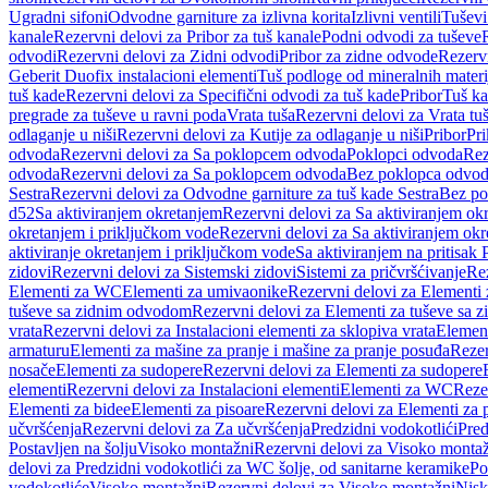
Ugradni sifoni
Odvodne garniture za izlivna korita
Izlivni ventili
Tuševi
kanale
Rezervni delovi za Pribor za tuš kanale
Podni odvodi za tuševe
odvodi
Rezervni delovi za Zidni odvodi
Pribor za zidne odvode
Rezervn
Geberit Duofix instalacioni elementi
Tuš podloge od mineralnih materi
tuš kade
Rezervni delovi za Specifični odvodi za tuš kade
Pribor
Tuš ka
pregrade za tuševe u ravni poda
Vrata tuša
Rezervni delovi za Vrata tu
odlaganje u niši
Rezervni delovi za Kutije za odlaganje u niši
Pribor
Pri
odvoda
Rezervni delovi za Sa poklopcem odvoda
Poklopci odvoda
Rez
odvoda
Rezervni delovi za Sa poklopcem odvoda
Bez poklopca odvo
Sestra
Rezervni delovi za Odvodne garniture za tuš kade Sestra
Bez po
d52
Sa aktiviranjem okretanjem
Rezervni delovi za Sa aktiviranjem ok
okretanjem i priključkom vode
Rezervni delovi za Sa aktiviranjem ok
aktiviranje okretanjem i priključkom vode
Sa aktiviranjem na pritisak
zidovi
Rezervni delovi za Sistemski zidovi
Sistemi za pričvršćivanje
Rez
Elementi za WC
Elementi za umivaonike
Rezervni delovi za Elementi
tuševe sa zidnim odvodom
Rezervni delovi za Elementi za tuševe sa
vrata
Rezervni delovi za Instalacioni elementi za sklopiva vrata
Element
armaturu
Elementi za mašine za pranje i mašine za pranje posuđa
Rezer
nosače
Elementi za sudopere
Rezervni delovi za Elementi za sudopere
elementi
Rezervni delovi za Instalacioni elementi
Elementi za WC
Reze
Elementi za bidee
Elementi za pisoare
Rezervni delovi za Elementi za 
učvršćenja
Rezervni delovi za Za učvršćenja
Predzidni vodokotlići
Pred
Postavljen na šolju
Visoko montažni
Rezervni delovi za Visoko monta
delovi za Predzidni vodokotlići za WC šolje, od sanitarne keramike
Po
vodokotliće
Visoko montažni
Rezervni delovi za Visoko montažni
Nisk