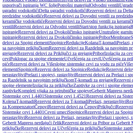
usporivači ispiranja WC šolje
Potrošni materijal
Odvodni ventili
Ugradn
ugradni vodokotlići
Delta ugradni vodokotlići
Rezervni delovi za Delta
predzidne vodokotliće
Rezervni delovi za Dovodni ventili za predzidn
keramičke vodokotliće
Rezervni delovi za Dovodni ventili za keramič
ventili
Rezervni delovi za Odvodni ventili
Start/stop funkcija ispiranja
R
ispiranje
Rezervni delovi za Dvokoličinsko ispiranje
Unutrašnje garnit
ispiranje
Rezervni delovi za Dvokoličinsko ispiranje
Pribor
Membrane
S
delovi za Spojni elementi
Spojnice
Redukcije
Kolana
T-komadi
Prelazi, 
sa navojnim priključkom
Rezervni delovi za Razdelnik sa navojnim p
grejanje
Rezervni delovi za Priključci za grejanje
Pribor
Izolacija za ce
cevi
Poklopac za spojne elemente
Učvršćenja za cevi
Učvršćenja za pri
piće
Rezervni delovi za Višeslojne sistemske cevi za vodu za piće
Više
elementi
Spojnice
Rezervni delovi za Spojnice
Redukcije
Rezervni delo
nerastavljivi
Prelazi i spojevi, rastavljivi
Rezervni delovi za Prelazi i spo
za Razdelnik sa navojnim priključkom
T-komadi za grejanje
Rezervni 
spojne elemente
Izolacija za priključke
Zaptivke za cevi i spojne eleme
zaptivke
Kompleti vijaka za prirubničke spojeve
Geberit Mapress nerđa
Sistemske cevi 1.4401
Sistemske cevi 1.4521
Rezervni delovi za Siste
Kolena
T-komadi
Rezervni delovi za T-komadi
Prelazi, nerastavljivi
Rez
za Kompenzatori
Čepovi
Rezervni delovi za Čepovi
Priključci
Rezervni 
Sistemske cevi 1.4401
Cevni umeci
Spojnice
Rezervni delovi za Spojni
nerastavljivi
Rezervni delovi za Prelazi, nerastavljivi
Prelazi i spojevi, r
Geberit Mapress nerđajući čelik
Rezervni delovi za Pribor za Geberit 
priključke
Rezervni delovi za Učvršćenja za priključke
Sistemske zapt