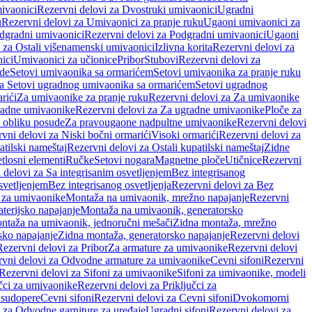
ivaonici
Rezervni delovi za Dvostruki umivaonici
Ugradni
u
Rezervni delovi za Umivaonici za pranje ruku
Ugaoni umivaonici za
dgradni umivaonici
Rezervni delovi za Podgradni umivaonici
Ugaoni
 za Ostali višenamenski umivaonici
Izlivna korita
Rezervni delovi za
ici
Umivaonici za učionice
Pribor
Stubovi
Rezervni delovi za
ade
Setovi umivaonika sa ormarićem
Setovi umivaonika za pranje ruku
za Setovi ugradnog umivaonika sa ormarićem
Setovi ugradnog
rići
Za umivaonike za pranje ruku
Rezervni delovi za Za umivaonike
radne umivaonike
Rezervni delovi za Za ugradne umivaonike
Ploče za
 obliku posude
Za pravougaone nadpultne umivaonike
Rezervni delovi
vni delovi za Niski bočni ormarići
Visoki ormarići
Rezervni delovi za
atilski nameštaj
Rezervni delovi za Ostali kupatilski nameštaj
Zidne
tlosni elementi
Ručke
Setovi nogara
Magnetne ploče
Utičnice
Rezervni
 delovi za Sa integrisanim osvetljenjem
Bez integrisanog
svetljenjem
Bez integrisanog osvetljenja
Rezervni delovi za Bez
 za umivaonike
Montaža na umivaonik, mrežno napajanje
Rezervni
terijsko napajanje
Montaža na umivaonik, generatorsko
ntaža na umivaonik, jednoručni mešači
Zidna montaža, mrežno
sko napajanje
Zidna montaža, generatorsko napajanje
Rezervni delovi
Rezervni delovi za Pribor
Za armature za umivaonike
Rezervni delovi
rvni delovi za Odvodne armature za umivaonike
Cevni sifoni
Rezervni
Rezervni delovi za Sifoni za umivaonike
Sifoni za umivaonike, modeli
učci za umivaonike
Rezervni delovi za Priključci za
 sudopere
Cevni sifoni
Rezervni delovi za Cevni sifoni
Dvokomorni
 za Odvodne garniture za uređaje
Ugradni sifoni
Rezervni delovi za