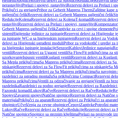
elementi
Spojnice
Rezervni delovi za Spojnice
Redukcije
Rezervni delo
nerastavljivi
Prelazi i spojevi, rastavljivi
Rezervni delovi za Prelazi i spo
Priključci za grejanje
Pribor za Geberit Mapress Therm
Zaštitne kape z
ugljenični čelik
Rezervni delovi za Geberit Mapress ugljenični čelik
Si
Redukcije
Kolena
Rezervni delovi za Kolena
T-komadi
Rezervni delov
rastavljivi
Rezervni delovi za Prelazi i spojevi, rastavljivi
Kompenzator
Geberit Mapress ugljenični čelik
Zaptivke za cevi i spojne elemente
Po
sistem
Higijenske jedinice za ispiranje
Rezervni delovi za Higijenske je
za ispiranje WC-a sa higijenskim ispiranjem
Rezervni delovi za Vodoko
delovi za Higijenski ugrađeni moduli
Pribor za vodokotlić i uređaj za 
za higijensko ispiranje instalacije
Senzori
Kablovi
Jedinice napajanja
Rez
ventili
Rezervni delovi za Ugaoni ventili
Sa FlowFit priključcima za st
uzorkovanje
Ispusni ventili
Kuglasti ventili
Rezervni delovi za Kuglasti 
Sa Mepla priključcima
Sa Mapress priključcima
Rezervni delovi za Sa
stiskanje
Rezervni delovi za Sa FlowFit priključcima za stiskanje
Sa Me
priključcima
Rezervni delovi za Sa Mapress priključcima
Sa navojnim 
razdelnici za ugradnu montažu
Sa priključcima Compact
Rezervni delo
Mapress priključcima
Ventili za odzračivanje za grejanje
Ventili za brz
razdelnika
Razdelnici za podno grejanje
Rezervni delovi za Razdelnici
Fazonski komadi
Lukovi
Račve
Rezervni delovi za Račve
Redukcije
Re
Spojevi
Zavareni spojevi
Natične spojnice
Rezervni delovi za Natične s
materijala
Priključci za aparate
Rezervni delovi za Priključci za aparate
obujmice
Učvršćenja za cevne obujmice
Čepovi
Zaptivke
Potrošni mater
Lukovi
Račve
Rezervni delovi za Račve
Redukcije
Rezervni delovi za 
Natične spojnice
Spojnice sa steznim klještima
Prelazi na proizvode iz