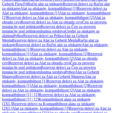
Geberit FlowFit
Ručni alat za stiskanje
Rezervni delovi za Ručni alat
za stiskanje
Alat za stiskanje, kompatibilnost [1]
Rezervni delovi za
Alat za stiskanje, kompatibilnost [1]
Alat za stiskanje, kompatibilnost
[2]
Rezervni delovi za Alat za stiskanje, kompatibilnost [2]
Alat za
obradu cevi
Rezervni delovi za Alat za obradu cevi
Čep za proveru
instalacije pod pritiskom
Rezervni delovi za Čep za proveru
instalacije pod pritiskom
Ispitna sredstva
Uređaj za stiskanje sa
alatima
Pribor
Rezervni delovi za Pribor
Alat za Geberit
Mepla
Rezervni delovi za Alat za Geberit Mepla
Ručni alat za
stiskanje
Rezervni delovi za Ručni alat za stiskanje
Alat za stiskanje,
kompatibilnost [1]
Rezervni delovi za Alat za stiskanje,
kompatibilnost [1]
Alat za stiskanje, kompatibilnost [2]
Rezervni
delovi za Alat za stiskanje, kompatibilnost [2]
Alat za obradu
cevi
Rezervni delovi za Alat za obradu cevi
Čep za proveru
instalacije pod pritiskom
Rezervni delovi za Čep za proveru
instalacije pod pritiskom
Ispitna sredstva
Pribor
Alat za Geberit
Mapress
Rezervni delovi za Alat za Geberit Mapress
Alat za
stiskanje, kompatibilnost [1]
Rezervni delovi za Alat za stiskanje,
kompatibilnost [1]
Alat za stiskanje, kompatibilnost [2]
Rezervni
delovi za Alat za stiskanje, kompatibilnost [2]
Alat za stiskanje,
kompatibilnost [1] / [2]
Rezervni delovi za Alat za stiskanje,
kompatibilnost [1] / [2]
Kompatibilnost alata za stiskanje
[2XL]
Rezervni delovi za Kompatibilnost alata za stiskanje
[2XL]
Alat za stiskanje, kompatibilnost [3]
Rezervni delovi za Alat za
stiskanje, kompatibilnost [3]
Alat za obradu cevi
Rezervni delovi za