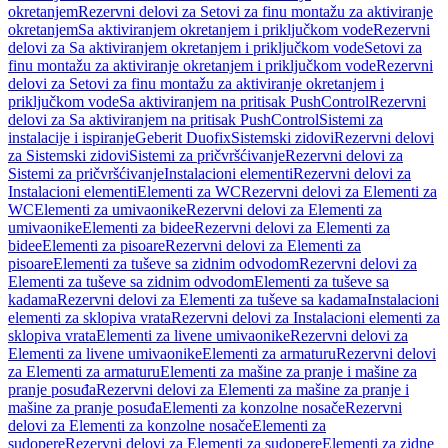
okretanjem
Rezervni delovi za Setovi za finu montažu za aktiviranje
okretanjem
Sa aktiviranjem okretanjem i priključkom vode
Rezervni
delovi za Sa aktiviranjem okretanjem i priključkom vode
Setovi za
finu montažu za aktiviranje okretanjem i priključkom vode
Rezervni
delovi za Setovi za finu montažu za aktiviranje okretanjem i
priključkom vode
Sa aktiviranjem na pritisak PushControl
Rezervni
delovi za Sa aktiviranjem na pritisak PushControl
Sistemi za
instalacije i ispiranje
Geberit Duofix
Sistemski zidovi
Rezervni delovi
za Sistemski zidovi
Sistemi za pričvršćivanje
Rezervni delovi za
Sistemi za pričvršćivanje
Instalacioni elementi
Rezervni delovi za
Instalacioni elementi
Elementi za WC
Rezervni delovi za Elementi za
WC
Elementi za umivaonike
Rezervni delovi za Elementi za
umivaonike
Elementi za bidee
Rezervni delovi za Elementi za
bidee
Elementi za pisoare
Rezervni delovi za Elementi za
pisoare
Elementi za tuševe sa zidnim odvodom
Rezervni delovi za
Elementi za tuševe sa zidnim odvodom
Elementi za tuševe sa
kadama
Rezervni delovi za Elementi za tuševe sa kadama
Instalacioni
elementi za sklopiva vrata
Rezervni delovi za Instalacioni elementi za
sklopiva vrata
Elementi za livene umivaonike
Rezervni delovi za
Elementi za livene umivaonike
Elementi za armaturu
Rezervni delovi
za Elementi za armaturu
Elementi za mašine za pranje i mašine za
pranje posuđa
Rezervni delovi za Elementi za mašine za pranje i
mašine za pranje posuđa
Elementi za konzolne nosače
Rezervni
delovi za Elementi za konzolne nosače
Elementi za
sudopere
Rezervni delovi za Elementi za sudopere
Elementi za zidne