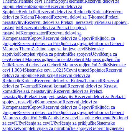
Therm
Sistemske cevi Therm
Spojni elementi
Rezervni delovi za
Spojni elementi
Spojnice
Rezervni delovi za
Spojnice
Redukcije
Rezervni delovi za Redukcije
Kolena
Rezervni
delovi za Kolena
T-komadi
Rezervni delovi za T-komadi
Prelazi,
nerastavljivi
Rezervni delovi za Prelazi, nerastavljivi
Prelazi i spojevi,
rastavljivi
Rezervni delovi za Prelazi i spojevi,
rastavljivi
Kompenzatori
Rezervni delovi za
Kompenzatori
Čepovi
Rezervni delovi za Čepovi
Priključci za
grejanje
Rezervni delovi za Priključci za grejanje
Pribor za Geberit
Mapress Therm
Zaštitne kape za krajeve cevi
Sistemske
zaptivke
Kompleti vijaka za prirubničke spojeve
Učvršćenja za
cevi
Geberit Mapress ugljenični čelik
Geberit Mapress ugljenični
čelik
Rezervni delovi za Geberit Mapress ugljenični čelik
Sistemske
cevi 1.0034
Sistemske cevi 1.0215
Cevni umeci
Spojnice
Rezervni
delovi za Spojnice
Redukcije
Rezervni delovi za
Redukcije
Kolena
Rezervni delovi za Kolena
T-komadi
Rezervni
delovi za T-komadi
Krstasti komadi
Rezervni delovi za Krstasti
komadi
Prelazi, nerastavljivi
Rezervni delovi za Prelazi,
nerastavljivi
Prelazi i spojevi, rastavljivi
Rezervni delovi za Prelazi i
spojevi, rastavljivi
Kompenzatori
Rezervni delovi za
Kompenzatori
Čepovi
Rezervni delovi za Čepovi
Priključci za
grejanje
Rezervni delovi za Priključci za grejanje
Pribor za Geberit
Mapress ugljenični čelik
Zaptivke za cevi i spojne elemente
Poklopci
za cevi
Učvršćenja za cevi
Učvršćenja za priključke
Sistemske
zaptivke
Kompleti vijaka za prirubničke spojeve
Geberit higijenski