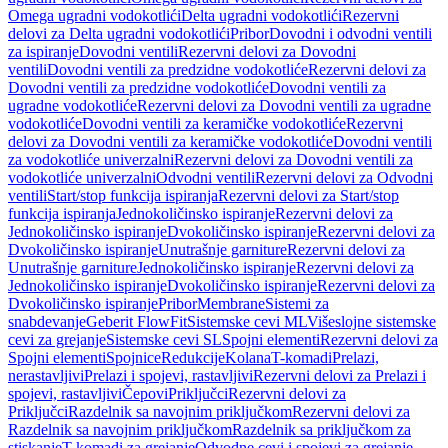
Omega ugradni vodokotlići
Delta ugradni vodokotlići
Rezervni
delovi za Delta ugradni vodokotlići
Pribor
Dovodni i odvodni ventili
za ispiranje
Dovodni ventili
Rezervni delovi za Dovodni
ventili
Dovodni ventili za predzidne vodokotliće
Rezervni delovi za
Dovodni ventili za predzidne vodokotliće
Dovodni ventili za
ugradne vodokotliće
Rezervni delovi za Dovodni ventili za ugradne
vodokotliće
Dovodni ventili za keramičke vodokotliće
Rezervni
delovi za Dovodni ventili za keramičke vodokotliće
Dovodni ventili
za vodokotliće univerzalni
Rezervni delovi za Dovodni ventili za
vodokotliće univerzalni
Odvodni ventili
Rezervni delovi za Odvodni
ventili
Start/stop funkcija ispiranja
Rezervni delovi za Start/stop
funkcija ispiranja
Jednokoličinsko ispiranje
Rezervni delovi za
Jednokoličinsko ispiranje
Dvokoličinsko ispiranje
Rezervni delovi za
Dvokoličinsko ispiranje
Unutrašnje garniture
Rezervni delovi za
Unutrašnje garniture
Jednokoličinsko ispiranje
Rezervni delovi za
Jednokoličinsko ispiranje
Dvokoličinsko ispiranje
Rezervni delovi za
Dvokoličinsko ispiranje
Pribor
Membrane
Sistemi za
snabdevanje
Geberit FlowFit
Sistemske cevi ML
Višeslojne sistemske
cevi za grejanje
Sistemske cevi SL
Spojni elementi
Rezervni delovi za
Spojni elementi
Spojnice
Redukcije
Kolana
T-komadi
Prelazi,
nerastavljivi
Prelazi i spojevi, rastavljivi
Rezervni delovi za Prelazi i
spojevi, rastavljivi
Čepovi
Priključci
Rezervni delovi za
Priključci
Razdelnik sa navojnim priključkom
Rezervni delovi za
Razdelnik sa navojnim priključkom
Razdelnik sa priključkom za
stiskanje
T-komadi za grejanje
Odvodne cevi i spojevi za grejanje,