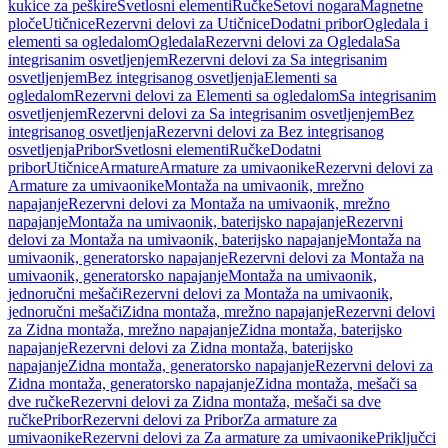
kukice za peškire
Svetlosni elementi
Ručke
Setovi nogara
Magnetne
ploče
Utičnice
Rezervni delovi za Utičnice
Dodatni pribor
Ogledala i
elementi sa ogledalom
Ogledala
Rezervni delovi za Ogledala
Sa
integrisanim osvetljenjem
Rezervni delovi za Sa integrisanim
osvetljenjem
Bez integrisanog osvetljenja
Elementi sa
ogledalom
Rezervni delovi za Elementi sa ogledalom
Sa integrisanim
osvetljenjem
Rezervni delovi za Sa integrisanim osvetljenjem
Bez
integrisanog osvetljenja
Rezervni delovi za Bez integrisanog
osvetljenja
Pribor
Svetlosni elementi
Ručke
Dodatni
pribor
Utičnice
Armature
Armature za umivaonike
Rezervni delovi za
Armature za umivaonike
Montaža na umivaonik, mrežno
napajanje
Rezervni delovi za Montaža na umivaonik, mrežno
napajanje
Montaža na umivaonik, baterijsko napajanje
Rezervni
delovi za Montaža na umivaonik, baterijsko napajanje
Montaža na
umivaonik, generatorsko napajanje
Rezervni delovi za Montaža na
umivaonik, generatorsko napajanje
Montaža na umivaonik,
jednoručni mešači
Rezervni delovi za Montaža na umivaonik,
jednoručni mešači
Zidna montaža, mrežno napajanje
Rezervni delovi
za Zidna montaža, mrežno napajanje
Zidna montaža, baterijsko
napajanje
Rezervni delovi za Zidna montaža, baterijsko
napajanje
Zidna montaža, generatorsko napajanje
Rezervni delovi za
Zidna montaža, generatorsko napajanje
Zidna montaža, mešači sa
dve ručke
Rezervni delovi za Zidna montaža, mešači sa dve
ručke
Pribor
Rezervni delovi za Pribor
Za armature za
umivaonike
Rezervni delovi za Za armature za umivaonike
Priključci