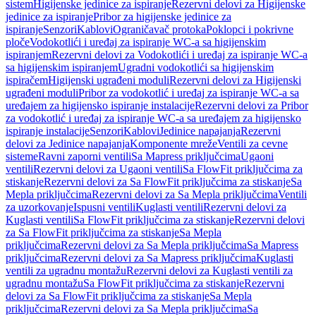
sistem
Higijenske jedinice za ispiranje
Rezervni delovi za Higijenske
jedinice za ispiranje
Pribor za higijenske jedinice za
ispiranje
Senzori
Kablovi
Ograničavač protoka
Poklopci i pokrivne
ploče
Vodokotlići i uređaj za ispiranje WC-a sa higijenskim
ispiranjem
Rezervni delovi za Vodokotlići i uređaj za ispiranje WC-a
sa higijenskim ispiranjem
Ugradni vodokotlići sa higijenskim
ispiračem
Higijenski ugrađeni moduli
Rezervni delovi za Higijenski
ugrađeni moduli
Pribor za vodokotlić i uređaj za ispiranje WC-a sa
uređajem za higijensko ispiranje instalacije
Rezervni delovi za Pribor
za vodokotlić i uređaj za ispiranje WC-a sa uređajem za higijensko
ispiranje instalacije
Senzori
Kablovi
Jedinice napajanja
Rezervni
delovi za Jedinice napajanja
Komponente mreže
Ventili za cevne
sisteme
Ravni zaporni ventili
Sa Mapress priključcima
Ugaoni
ventili
Rezervni delovi za Ugaoni ventili
Sa FlowFit priključcima za
stiskanje
Rezervni delovi za Sa FlowFit priključcima za stiskanje
Sa
Mepla priključcima
Rezervni delovi za Sa Mepla priključcima
Ventili
za uzorkovanje
Ispusni ventili
Kuglasti ventili
Rezervni delovi za
Kuglasti ventili
Sa FlowFit priključcima za stiskanje
Rezervni delovi
za Sa FlowFit priključcima za stiskanje
Sa Mepla
priključcima
Rezervni delovi za Sa Mepla priključcima
Sa Mapress
priključcima
Rezervni delovi za Sa Mapress priključcima
Kuglasti
ventili za ugradnu montažu
Rezervni delovi za Kuglasti ventili za
ugradnu montažu
Sa FlowFit priključcima za stiskanje
Rezervni
delovi za Sa FlowFit priključcima za stiskanje
Sa Mepla
priključcima
Rezervni delovi za Sa Mepla priključcima
Sa