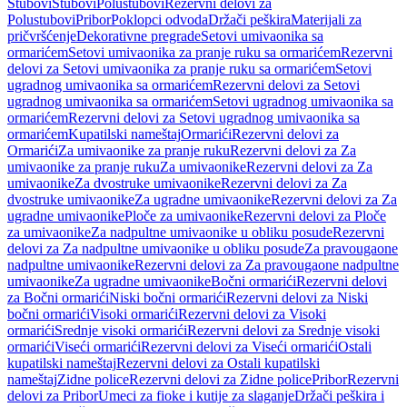
Stubovi
Stubovi
Polustubovi
Rezervni delovi za
Polustubovi
Pribor
Poklopci odvoda
Držači peškira
Materijali za
pričvršćenje
Dekorativne pregrade
Setovi umivaonika sa
ormarićem
Setovi umivaonika za pranje ruku sa ormarićem
Rezervni
delovi za Setovi umivaonika za pranje ruku sa ormarićem
Setovi
ugradnog umivaonika sa ormarićem
Rezervni delovi za Setovi
ugradnog umivaonika sa ormarićem
Setovi ugradnog umivaonika sa
ormarićem
Rezervni delovi za Setovi ugradnog umivaonika sa
ormarićem
Kupatilski nameštaj
Ormarići
Rezervni delovi za
Ormarići
Za umivaonike za pranje ruku
Rezervni delovi za Za
umivaonike za pranje ruku
Za umivaonike
Rezervni delovi za Za
umivaonike
Za dvostruke umivaonike
Rezervni delovi za Za
dvostruke umivaonike
Za ugradne umivaonike
Rezervni delovi za Za
ugradne umivaonike
Ploče za umivaonike
Rezervni delovi za Ploče
za umivaonike
Za nadpultne umivaonike u obliku posude
Rezervni
delovi za Za nadpultne umivaonike u obliku posude
Za pravougaone
nadpultne umivaonike
Rezervni delovi za Za pravougaone nadpultne
umivaonike
Za ugradne umivaonike
Bočni ormarići
Rezervni delovi
za Bočni ormarići
Niski bočni ormarići
Rezervni delovi za Niski
bočni ormarići
Visoki ormarići
Rezervni delovi za Visoki
ormarići
Srednje visoki ormarići
Rezervni delovi za Srednje visoki
ormarići
Viseći ormarići
Rezervni delovi za Viseći ormarići
Ostali
kupatilski nameštaj
Rezervni delovi za Ostali kupatilski
nameštaj
Zidne police
Rezervni delovi za Zidne police
Pribor
Rezervni
delovi za Pribor
Umeci za fioke i kutije za slaganje
Držači peškira i