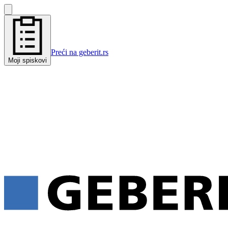
Preći na geberit.rs
Moji spiskovi