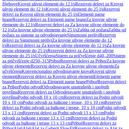
žljebove
Krovni ulivni elementi do 12 l/s
Rezervni delovi za Krovni
ulivni elementi do 12 l/s
Krovni ulivni elementi do 25 l/s
Rezervni
delovi za Krovni ulivni elementi do 25 l/s
Elementi parne
brane
Rezervni delovi za Elementi parne brane
Za krovne ulivne
elemente do 12 l/s
Rezervni delovi za Za krovne ulivne elemente do
12 l/s
Za krovne ulivne elemente do 25 l/s
Zaštita od požara
Zaštita od
požara za sisteme za odvodnjavanje
Sigurnosni prelivi
Rezervni
delovi za Sigurnosni prelivi
Za krovne ulivne elemente do 12
l/s
Rezervni delovi za Za krovne ulivne elemente do 12 l/s
Za krovne
ulivne elemente do 25 l/s
Rezervni delovi za Za krovne ulivne
elemente do 25 l/s
Učvršćenja
Sistem za pričvršćenje d40–200
Sistem
za pričvršćenje d250–315
Pribor
Rezervni delovi za Pribor
Za krovne
ulivne elemente
Rezervni delovi za Za krovne ulivne elemente
Za
učvršćenja
Konvencionalno odvodnjavanje krova
Krovni ulivni
elementi
Rezervni delovi za Krovni ulivni elementi
Elementi parne
brane
Rezervni delovi za Elementi parne brane
Pribor
Rezervni delovi
za Pribor
Podni odvod
Odvodnjavanje unutrašnjih i spoljnih
površina
Rezervni delovi za Odvodnjavanje unutrašnjih i spoljnih
površina
Podni odvodi 10 x 10 cm
Rezervni delovi za Podni odvodi
10 x 10 cm
Podni odvodi za balkone i terase, 10 x 10 cm
Rezervni
delovi za Podni odvodi za balkone i terase, 10 x 10 cm
Podni odvodi
13 x 13 cm
Rezervni delovi za Podni odvodi 13 x 13 cm
Podni
odvodi za balkone i terase 13 x 13 cm
Rezervni delovi za Podni
odvodi za balkone i terase 13 x 13 cm
Pribor
Rezervni delovi za
Pribor
Alati
Alati
Alat za Geberit FlowFit
Rezervni delovi za Alat za