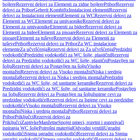
bojlere
Rezervni delovi za Elementi za zidne bojlere
Pribor
Rezervni
delovi za Pribor
Geberit Kombifix
Instalacioni elementi
Rezervni
delovi za Instalacioni elementi
Elementi za WC
Rezervni delovi za
Elementi za WC
Elementi za umivaonike
Rezervni delovi za
Elementi za umivaonike
Elementi za bidee
Rezervni delovi za
Elementi za bidee
Elementi za pisoare
Rezervni delovi za Elementi za
pisoare
Elementi za tuševe
Rezervni delovi za Elementi za
tuševe
Pribor
Rezervni delovi za Pribor
Za WC instalacione
elemente
Za učvršćenja
Rezervni delovi za Za učvršćenja
Predzidni
vodokotlići
Predzidni vodokotlići za WC šolje, plastični
Rezervni
delovi za Predzidni vodokotlići za WC šolje, plastični
Postavljen na
šolju
Rezervni delovi za Postavljen na šolju
Visoko
montažni
Rezervni delovi za Visoko montažni
Niska i srednja
montaža
Rezervni delovi za Niska i srednja montaža
Predzidni
vodokotlići za WC šolje, od sanitarne keramike
Rezervni delovi za
Predzidni vodokotlići za WC šolje, od sanitarne keramike
Postavljen
na šolju
Rezervni delovi za Postavljen na šolju
Ispirne cevi za
predzidne vodokotliće
Rezervni delovi za Ispirne cevi za predzidne
vodokotliće
Visoko montažni
Rezervni delovi za Visoko
montažni
Niska i srednja montaža
Pribor
Rezervni delovi za
Pribor
Priključci
Rezervni delovi za
Priključci
Zaptivke
Manžetne
Spojni umeci, rozetni i usporivači
ispiranja WC šolje
Potrošni materijal
Odvodni ventili
Ugradni
vodokotlići
Sigma ugradni vodokotlići
Rezervni delovi za Sigma
ugradni vodokotlići
Omega ugradni vodokotlići
Rezervni delovi za