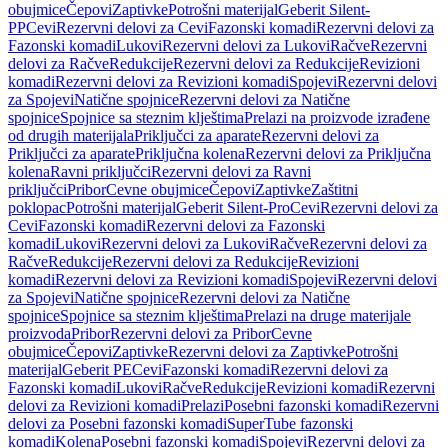
obujmice
Čepovi
Zaptivke
Potrošni materijal
Geberit Silent-
PP
Cevi
Rezervni delovi za Cevi
Fazonski komadi
Rezervni delovi za
Fazonski komadi
Lukovi
Rezervni delovi za Lukovi
Račve
Rezervni
delovi za Račve
Redukcije
Rezervni delovi za Redukcije
Revizioni
komadi
Rezervni delovi za Revizioni komadi
Spojevi
Rezervni delovi
za Spojevi
Natične spojnice
Rezervni delovi za Natične
spojnice
Spojnice sa steznim klještima
Prelazi na proizvode izrađene
od drugih materijala
Priključci za aparate
Rezervni delovi za
Priključci za aparate
Priključna kolena
Rezervni delovi za Priključna
kolena
Ravni priključci
Rezervni delovi za Ravni
priključci
Pribor
Cevne obujmice
Čepovi
Zaptivke
Zaštitni
poklopac
Potrošni materijal
Geberit Silent-Pro
Cevi
Rezervni delovi za
Cevi
Fazonski komadi
Rezervni delovi za Fazonski
komadi
Lukovi
Rezervni delovi za Lukovi
Račve
Rezervni delovi za
Račve
Redukcije
Rezervni delovi za Redukcije
Revizioni
komadi
Rezervni delovi za Revizioni komadi
Spojevi
Rezervni delovi
za Spojevi
Natične spojnice
Rezervni delovi za Natične
spojnice
Spojnice sa steznim klještima
Prelazi na druge materijale
proizvoda
Pribor
Rezervni delovi za Pribor
Cevne
obujmice
Čepovi
Zaptivke
Rezervni delovi za Zaptivke
Potrošni
materijal
Geberit PE
Cevi
Fazonski komadi
Rezervni delovi za
Fazonski komadi
Lukovi
Račve
Redukcije
Revizioni komadi
Rezervni
delovi za Revizioni komadi
Prelazi
Posebni fazonski komadi
Rezervni
delovi za Posebni fazonski komadi
SuperTube fazonski
komadi
Kolena
Posebni fazonski komadi
Spojevi
Rezervni delovi za