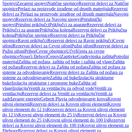
Spojevi
Zavareni spojevi
Natične spojnice
Rezervni delovi za Natične
spojnice
Prelazi na proizvode izrađene od drugih materijala
Rezervni
delovi za Prelazi na proizvode izrađene od drugih materijala
Navojni
spojevi
Rezervni delovi za Navojni spojevi
Prirubnički
spojevi
Prirubni priključci
Priključci za aparate
Rezervni delovi za
Priključci za aparate
Priključna kolena
Rezervni delovi za Priključna
kolena
Priključne spojnice
Rezervni delovi za Priključne
spojnice
Ravni priključci
Rezervni delovi za Ravni priključci
Cevni
sifoni
Rezervni delovi za Cevni sifoni
Pužni sifoni
Rezervni delovi za
Pužni sifoni
Pribor
Cevne obujmice
Učvršćenja za cevne
obujmice
Noseći žlebovi
Čepovi
Zaptivke
Građevinska zaštita
Potrošni
materijal
Zaštita od požara, zaštita od buke i zaštita od vlage
Zaštita
od požara
Rezervni delovi za Zaštita od požara
Zaštita od požara za
sisteme za odvodnjavanje
Rezervni delovi za Zaštita od požara za
sisteme za odvodnjavanje
Zaštita od buke
Izolacija strukturne
buke
Izolacija strukturne i prostorne buke
Zaštita od
vlage
Izolacija
Ventili za ventilaciju za odvod vode
Ventili za
ventilaciju
Rezervni delovi za Ventili za ventilaciju
Ventili za
zadržavanje energije
Geberit Pluvia odvodnjavanje krova
Krovni
ulivni elementi
Rezervni delovi za Krovni ulivni elementi
Krovni
ulivni elementi do 12 l/s
Rezervni delovi za Krovni ulivni elementi
do 12 l/s
Krovni ulivni elementi do 25 l/s
Rezervni delovi za Krovni
ulivni elementi do 25 l/s
Krovni ulivni elementi do 100 l/s
Rezervni
delovi za Krovni ulivni elementi do 100 l/s
Krovni ulivni elementi za
žljebove
Rezervni delovi za Krovni ulivni elementi za