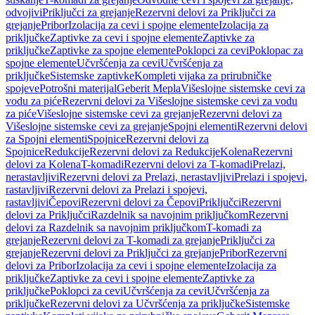
odvojivi
Priključci za grejanje
Rezervni delovi za Priključci za
grejanje
Pribor
Izolacija za cevi i spojne elemente
Izolacija za
priključke
Zaptivke za cevi i spojne elemente
Zaptivke za
priključke
Zaptivke za spojne elemente
Poklopci za cevi
Poklopac za
spojne elemente
Učvršćenja za cevi
Učvršćenja za
priključke
Sistemske zaptivke
Kompleti vijaka za prirubničke
spojeve
Potrošni materijal
Geberit Mepla
Višeslojne sistemske cevi za
vodu za piće
Rezervni delovi za Višeslojne sistemske cevi za vodu
za piće
Višeslojne sistemske cevi za grejanje
Rezervni delovi za
Višeslojne sistemske cevi za grejanje
Spojni elementi
Rezervni delovi
za Spojni elementi
Spojnice
Rezervni delovi za
Spojnice
Redukcije
Rezervni delovi za Redukcije
Kolena
Rezervni
delovi za Kolena
T-komadi
Rezervni delovi za T-komadi
Prelazi,
nerastavljivi
Rezervni delovi za Prelazi, nerastavljivi
Prelazi i spojevi,
rastavljivi
Rezervni delovi za Prelazi i spojevi,
rastavljivi
Čepovi
Rezervni delovi za Čepovi
Priključci
Rezervni
delovi za Priključci
Razdelnik sa navojnim priključkom
Rezervni
delovi za Razdelnik sa navojnim priključkom
T-komadi za
grejanje
Rezervni delovi za T-komadi za grejanje
Priključci za
grejanje
Rezervni delovi za Priključci za grejanje
Pribor
Rezervni
delovi za Pribor
Izolacija za cevi i spojne elemente
Izolacija za
priključke
Zaptivke za cevi i spojne elemente
Zaptivke za
priključke
Poklopci za cevi
Učvršćenja za cevi
Učvršćenja za
priključke
Rezervni delovi za Učvršćenja za priključke
Sistemske