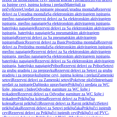
za Ispirne cevi, ispirna kolena i prelazi
Materijali za
pričvršćenje
Uređaji za ispiranje pisoara
Ugradna montaža
Rezervni
delovi za Ugradna montaža
Sa elektronskim aktiviranjem ispiranja,
mrežno napajanje
Rezervni delovi za Sa elektronskim aktiviranjem
ispiranja, mrežno napajanje
Sa elektronskim aktiviranjem ispiranja,
baterijsko napajanje
Rezervni delovi za Sa elektronskim aktiviranjem
ispiranja, baterijsko napajanje
Sa pneumatskim aktiviranjem
ispiranja
Rezervni delovi za Sa pneumatskim aktiviranjem
ispiranja
Basic
Rezervni delovi za Basic
Predzidna montaža
Rezervni
delovi za Predzidna montaža
Sa elektronskim aktiviranjem ispiranja,
mrežno napajanje
Rezervni delovi za Sa elektronskim aktiviranjem
ispiranja, mrežno napajanje
Sa elektronskim aktiviranjem ispiranja,
baterijsko napajanje
Rezervni delovi za Sa elektronskim aktiviranjem
ispiranja, baterijsko napajanje
Pribor
Rezervni delovi za Pribor
Setovi
za grubu gradnju i za prepravku
Rezervni delovi za Setovi za grubu
gradnju i za prepravku
Ispirne cevi, ispirna kolena i prelazi
Zamenski
setovi
Rezervni delovi za Zamenski setovi
Pokrivne ploče
Integrisani
uređaji za ispiranje
Daljinsko upravljanje
Priključci uređaja za WC
šolje, pisoare i bidee
Odvodne garniture za WC šolje i
trokadere
Rezervni delovi za Odvodne garniture za WC šolje i
trokadere
Priključna kolena
Rezervni delovi za Priključna
kolena
Ravni priključci
Rezervni delovi za Ravni priključci
Setovi
priključaka
Rezervni delovi za Setovi priključaka
Priključci ispirnih
cevi
Rezervni delovi za Priključci ispirnih cevi
Priključci od PVC-