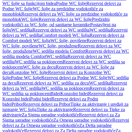
WC šolje sa funkcijom bidea
Podne WC šolje
Rezervni delovi za
Podne WC šolje
WC šolje za predzidne vodokotliće za
monoblok
Rezervni delovi za WC šolje za predzidne vodokotliće za
monoblok
WC šolje
Rezervni delovi za WC šolje
Predzidni
vodokotlići za WC šolje, od sanitarne keramike
Postavljeni na
šolju
WC sedišta
Rezervni delovi za WC sedišta
WC sedišta
Rezervni
delovi za WC sedišta
Comfort modeli WC šolja
Rezervni delovi za
Comfort modeli WC šolja
WC šolje, povišene
Rezervni delovi za
WC šolje, povišene
WC šolje, produžene
Rezervni delovi za WC
šolje, produžene
WC sedišta modela Comfort
Rezervni delovi za WC
sedišta modela Comfort
WC sedišta
Rezervni delovi za WC
sedišta
WC sedišta sa poklopcem
Rezervni delovi za WC sedišta sa
poklopcem
WC šolje za decu
Rezervni delovi za WC šolje za
decu
Konzolne WC šolje
Rezervni delovi za Konzolne WC
šolje
Podne WC šolje
Rezervni delovi za Podne WC šolje
WC sedišta
za decu
Rezervni delovi za WC sedišta za decu
WC sedišta
Rezervni
delovi za WC sedišta
WC sedišta sa poklopcem
Rezervni delovi za
WC sedišta sa poklopcem
Bidei
Konzolni bidei
Rezervni delovi za
Konzolni bidei
Podni bidei
Rezervni delovi za Podni
bidei
Pribor
Rezervni delovi za Pribor
Tipke za aktiviranje i uređaji za
ispiranje WC šolja
Tipke za aktiviranje
Rezervni delovi za Tipke za
aktiviranje
Za Sigma ugradne vodokotliće
Rezervni delovi za Za
Sigma ugradne vodokotliće
Za Omega ugradne vodokotliće
Rezervni
delovi za Za Omega ugradne vodokotliće
Za Delta ugradne
vodokotliće
Rezervni delovi za Za Delta ugradne vodokotliće
Za