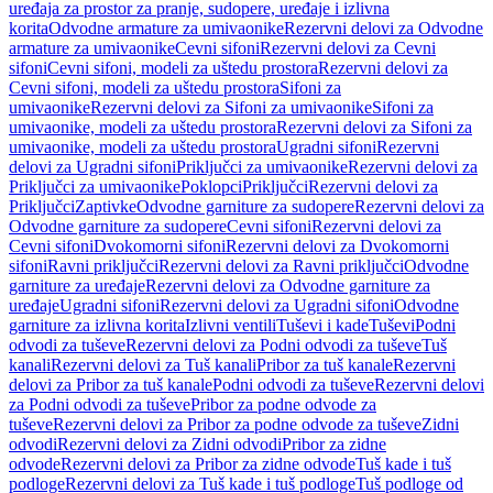
uređaja za prostor za pranje, sudopere, uređaje i izlivna
korita
Odvodne armature za umivaonike
Rezervni delovi za Odvodne
armature za umivaonike
Cevni sifoni
Rezervni delovi za Cevni
sifoni
Cevni sifoni, modeli za uštedu prostora
Rezervni delovi za
Cevni sifoni, modeli za uštedu prostora
Sifoni za
umivaonike
Rezervni delovi za Sifoni za umivaonike
Sifoni za
umivaonike, modeli za uštedu prostora
Rezervni delovi za Sifoni za
umivaonike, modeli za uštedu prostora
Ugradni sifoni
Rezervni
delovi za Ugradni sifoni
Priključci za umivaonike
Rezervni delovi za
Priključci za umivaonike
Poklopci
Priključci
Rezervni delovi za
Priključci
Zaptivke
Odvodne garniture za sudopere
Rezervni delovi za
Odvodne garniture za sudopere
Cevni sifoni
Rezervni delovi za
Cevni sifoni
Dvokomorni sifoni
Rezervni delovi za Dvokomorni
sifoni
Ravni priključci
Rezervni delovi za Ravni priključci
Odvodne
garniture za uređaje
Rezervni delovi za Odvodne garniture za
uređaje
Ugradni sifoni
Rezervni delovi za Ugradni sifoni
Odvodne
garniture za izlivna korita
Izlivni ventili
Tuševi i kade
Tuševi
Podni
odvodi za tuševe
Rezervni delovi za Podni odvodi za tuševe
Tuš
kanali
Rezervni delovi za Tuš kanali
Pribor za tuš kanale
Rezervni
delovi za Pribor za tuš kanale
Podni odvodi za tuševe
Rezervni delovi
za Podni odvodi za tuševe
Pribor za podne odvode za
tuševe
Rezervni delovi za Pribor za podne odvode za tuševe
Zidni
odvodi
Rezervni delovi za Zidni odvodi
Pribor za zidne
odvode
Rezervni delovi za Pribor za zidne odvode
Tuš kade i tuš
podloge
Rezervni delovi za Tuš kade i tuš podloge
Tuš podloge od