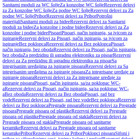
Sanitarni moduli za WC šolje
Za konzolne WC šolje
Rezervni delovi
za Za konzolne WC šolje
Za podne WC šolje
Rezervni delovi za Za
podne WC šolje
Pribor
Rezervni delovi za Pribor
Potrošni
materijali
Sanitarni moduli za bidee
Rezervni delovi za Sanitarni
moduli za bidee
Za konzolne i podne bidee
Rezervni delovi za Za
konzolne i podne bidee
Pisoari
Pisoari, način ispiranja, sa ivicom za
ispiranje
Rezervni delovi za Pisoari, način ispiranja, sa ivicom za
ispiranje
Bez poklopca
Rezervni delovi za Bez poklopca
Pisoari,
način ispiranja, bez oboda
Rezervni delovi za Pisoari, način ispiranja,
bez oboda
Za predzidnu ili ugradnu elektroniku za pisoar
Rezervni
delovi za Za predzidnu ili ugradnu elektroniku za pisoar
Sa
integrisanim uređajima za ispiranje pisoara
Rezervni delovi za Sa
integrisanim uređajima za ispiranje pisoara
Za integrisane uređaje za
ispiranje pisoara
Rezervni delovi za Za integrisane uređaje za
ispiranje pisoara
Pisoari, način ispiranja, sa/za poklopac WC-
a
Rezervni delovi za Pisoari, način ispiranja, sa/za poklopac WC-
a
Bez oboda
Rezervni delovi za Bez oboda
Pisoari, rad bez
vode
Rezervni delovi za Pisoari, rad bez vode
Bez poklopca
Rezervni
delovi za Bez poklopca
Pregrade pisoara
Rezervni delovi za Pregrade
pisoara
Pregrade pisoara od plastike
Rezervni delovi za Pregrade
pisoara od plastike
Pregrade pisoara od stakla
Rezervni delovi za
Pregrade pisoara od stakla
Pregrade pisoara od sanitarne
keramike
Rezervni delovi za Pregrade pisoara od sanitarne
keramike
Pribor
Rezervni delovi za Pribor
Poklopci pisoara
Sifoni i
pribor za sifone
Ispirne cevi, ispirna kolena i prelazi
Rezervni delovi