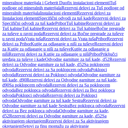
mineralnog materijala i Geberit Duofix instalacioni elementi
Tuš
podloge od mineralnih materijala
Rezervni delovi za Tuš podloge od
mineralnih materijala
Instalacioni elementi
Rezervni delovi za
Instalacioni elementi
Specifični odvodi za tuš kade
Rezervni delovi za
Specifični odvodi za tuš kade
Pribor
Tuš kabine
Rezervni delovi za
Tuš kabine
Tuš kabine
Rezervni delovi za Tuš kabine
Bočne pregrade
za tuševe u ravni poda
Rezervni delovi za Bočne pregrade za tuševe
u ravni poda
Vrata tuša
Rezervni delovi za Vrata tuša
Pribor
Rezervni
delovi za Pribor
Kutije za odlaganje u niši za tuševe
Rezervni delovi
za Kutije za odlaganje u niši za tuševe
Kutije za odlaganje u
niši
Rezervni delovi za Kutije za odlaganje u niši
Pribor
Priključci
uređaja za tuševe i kade
Odvodne garniture za tuš kade, d52
Rezervni
delovi za Odvodne garniture za tuš kade, d52
Sa poklopcem
odvoda
Rezervni delovi za Sa poklopcem odvoda
Poklopci
odvoda
Rezervni delovi za Poklopci odvoda
Odvodne garniture za
tuš kade, d90
Rezervni delovi za Odvodne garniture za tuš kade,
d90
Sa poklopcem odvoda
Rezervni delovi za Sa poklopcem
odvoda
Bez poklopca odvoda
Rezervni delovi za Bez poklopca
odvoda
Poklopci odvoda
Rezervni delovi za Poklopci
odvoda
Odvodne garniture za tuš kade Sestra
Rezervni delovi za
Odvodne garniture za tuš kade Sestra
Bez poklopca odvoda
Rezervni
delovi za Bez poklopca odvoda
Odvodne garniture za kade,
d52
Rezervni delovi za Odvodne garniture za kade, d52
Sa
aktiviranjem okretanjem
Rezervni delovi za Sa aktiviranjem
okretanjem
Setovi za finu montažu za aktiviranje