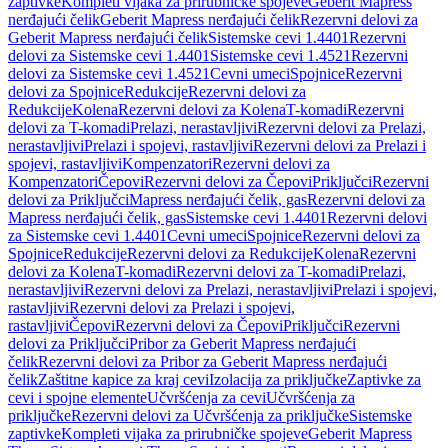
zaptivke
Kompleti vijaka za prirubničke spojeve
Geberit Mapress
nerđajući čelik
Geberit Mapress nerđajući čelik
Rezervni delovi za
Geberit Mapress nerđajući čelik
Sistemske cevi 1.4401
Rezervni
delovi za Sistemske cevi 1.4401
Sistemske cevi 1.4521
Rezervni
delovi za Sistemske cevi 1.4521
Cevni umeci
Spojnice
Rezervni
delovi za Spojnice
Redukcije
Rezervni delovi za
Redukcije
Kolena
Rezervni delovi za Kolena
T-komadi
Rezervni
delovi za T-komadi
Prelazi, nerastavljivi
Rezervni delovi za Prelazi,
nerastavljivi
Prelazi i spojevi, rastavljivi
Rezervni delovi za Prelazi i
spojevi, rastavljivi
Kompenzatori
Rezervni delovi za
Kompenzatori
Čepovi
Rezervni delovi za Čepovi
Priključci
Rezervni
delovi za Priključci
Mapress nerđajući čelik, gas
Rezervni delovi za
Mapress nerđajući čelik, gas
Sistemske cevi 1.4401
Rezervni delovi
za Sistemske cevi 1.4401
Cevni umeci
Spojnice
Rezervni delovi za
Spojnice
Redukcije
Rezervni delovi za Redukcije
Kolena
Rezervni
delovi za Kolena
T-komadi
Rezervni delovi za T-komadi
Prelazi,
nerastavljivi
Rezervni delovi za Prelazi, nerastavljivi
Prelazi i spojevi,
rastavljivi
Rezervni delovi za Prelazi i spojevi,
rastavljivi
Čepovi
Rezervni delovi za Čepovi
Priključci
Rezervni
delovi za Priključci
Pribor za Geberit Mapress nerđajući
čelik
Rezervni delovi za Pribor za Geberit Mapress nerđajući
čelik
Zaštitne kapice za kraj cevi
Izolacija za priključke
Zaptivke za
cevi i spojne elemente
Učvršćenja za cevi
Učvršćenja za
priključke
Rezervni delovi za Učvršćenja za priključke
Sistemske
zaptivke
Kompleti vijaka za prirubničke spojeve
Geberit Mapress