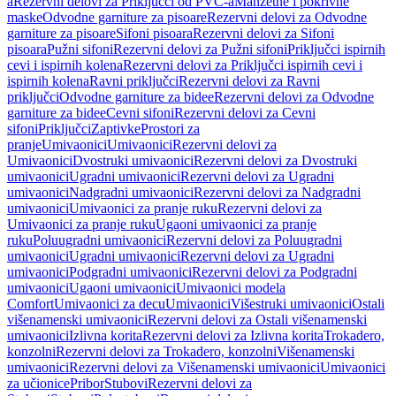
a
Rezervni delovi za Priključci od PVC-a
Manžetne i pokrivne
maske
Odvodne garniture za pisoare
Rezervni delovi za Odvodne
garniture za pisoare
Sifoni pisoara
Rezervni delovi za Sifoni
pisoara
Pužni sifoni
Rezervni delovi za Pužni sifoni
Priključci ispirnih
cevi i ispirnih kolena
Rezervni delovi za Priključci ispirnih cevi i
ispirnih kolena
Ravni priključci
Rezervni delovi za Ravni
priključci
Odvodne garniture za bidee
Rezervni delovi za Odvodne
garniture za bidee
Cevni sifoni
Rezervni delovi za Cevni
sifoni
Priključci
Zaptivke
Prostori za
pranje
Umivaonici
Umivaonici
Rezervni delovi za
Umivaonici
Dvostruki umivaonici
Rezervni delovi za Dvostruki
umivaonici
Ugradni umivaonici
Rezervni delovi za Ugradni
umivaonici
Nadgradni umivaonici
Rezervni delovi za Nadgradni
umivaonici
Umivaonici za pranje ruku
Rezervni delovi za
Umivaonici za pranje ruku
Ugaoni umivaonici za pranje
ruku
Poluugradni umivaonici
Rezervni delovi za Poluugradni
umivaonici
Ugradni umivaonici
Rezervni delovi za Ugradni
umivaonici
Podgradni umivaonici
Rezervni delovi za Podgradni
umivaonici
Ugaoni umivaonici
Umivaonici modela
Comfort
Umivaonici za decu
Umivaonici
Višestruki umivaonici
Ostali
višenamenski umivaonici
Rezervni delovi za Ostali višenamenski
umivaonici
Izlivna korita
Rezervni delovi za Izlivna korita
Trokadero,
konzolni
Rezervni delovi za Trokadero, konzolni
Višenamenski
umivaonici
Rezervni delovi za Višenamenski umivaonici
Umivaonici
za učionice
Pribor
Stubovi
Rezervni delovi za