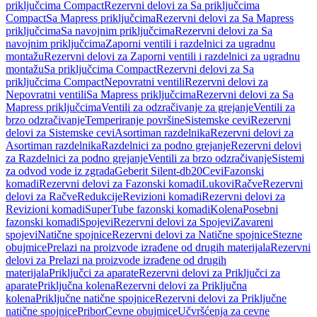
priključcima Compact
Rezervni delovi za Sa priključcima
Compact
Sa Mapress priključcima
Rezervni delovi za Sa Mapress
priključcima
Sa navojnim priključcima
Rezervni delovi za Sa
navojnim priključcima
Zaporni ventili i razdelnici za ugradnu
montažu
Rezervni delovi za Zaporni ventili i razdelnici za ugradnu
montažu
Sa priključcima Compact
Rezervni delovi za Sa
priključcima Compact
Nepovratni ventili
Rezervni delovi za
Nepovratni ventili
Sa Mapress priključcima
Rezervni delovi za Sa
Mapress priključcima
Ventili za odzračivanje za grejanje
Ventili za
brzo odzračivanje
Temperiranje površine
Sistemske cevi
Rezervni
delovi za Sistemske cevi
Asortiman razdelnika
Rezervni delovi za
Asortiman razdelnika
Razdelnici za podno grejanje
Rezervni delovi
za Razdelnici za podno grejanje
Ventili za brzo odzračivanje
Sistemi
za odvod vode iz zgrada
Geberit Silent-db20
Cevi
Fazonski
komadi
Rezervni delovi za Fazonski komadi
Lukovi
Račve
Rezervni
delovi za Račve
Redukcije
Revizioni komadi
Rezervni delovi za
Revizioni komadi
SuperTube fazonski komadi
Kolena
Posebni
fazonski komadi
Spojevi
Rezervni delovi za Spojevi
Zavareni
spojevi
Natične spojnice
Rezervni delovi za Natične spojnice
Stezne
obujmice
Prelazi na proizvode izrađene od drugih materijala
Rezervni
delovi za Prelazi na proizvode izrađene od drugih
materijala
Priključci za aparate
Rezervni delovi za Priključci za
aparate
Priključna kolena
Rezervni delovi za Priključna
kolena
Priključne natične spojnice
Rezervni delovi za Priključne
natične spojnice
Pribor
Cevne obujmice
Učvršćenja za cevne