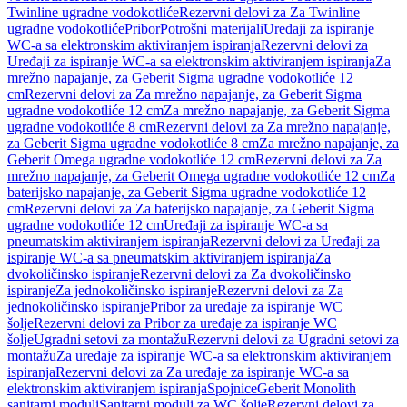
Twinline ugradne vodokotliće
Rezervni delovi za Za Twinline
ugradne vodokotliće
Pribor
Potrošni materijali
Uređaji za ispiranje
WC-a sa elektronskim aktiviranjem ispiranja
Rezervni delovi za
Uređaji za ispiranje WC-a sa elektronskim aktiviranjem ispiranja
Za
mrežno napajanje, za Geberit Sigma ugradne vodokotliće 12
cm
Rezervni delovi za Za mrežno napajanje, za Geberit Sigma
ugradne vodokotliće 12 cm
Za mrežno napajanje, za Geberit Sigma
ugradne vodokotliće 8 cm
Rezervni delovi za Za mrežno napajanje,
za Geberit Sigma ugradne vodokotliće 8 cm
Za mrežno napajanje, za
Geberit Omega ugradne vodokotliće 12 cm
Rezervni delovi za Za
mrežno napajanje, za Geberit Omega ugradne vodokotliće 12 cm
Za
baterijsko napajanje, za Geberit Sigma ugradne vodokotliće 12
cm
Rezervni delovi za Za baterijsko napajanje, za Geberit Sigma
ugradne vodokotliće 12 cm
Uređaji za ispiranje WC-a sa
pneumatskim aktiviranjem ispiranja
Rezervni delovi za Uređaji za
ispiranje WC-a sa pneumatskim aktiviranjem ispiranja
Za
dvokoličinsko ispiranje
Rezervni delovi za Za dvokoličinsko
ispiranje
Za jednokoličinsko ispiranje
Rezervni delovi za Za
jednokoličinsko ispiranje
Pribor za uređaje za ispiranje WC
šolje
Rezervni delovi za Pribor za uređaje za ispiranje WC
šolje
Ugradni setovi za montažu
Rezervni delovi za Ugradni setovi za
montažu
Za uređaje za ispiranje WC-a sa elektronskim aktiviranjem
ispiranja
Rezervni delovi za Za uređaje za ispiranje WC-a sa
elektronskim aktiviranjem ispiranja
Spojnice
Geberit Monolith
sanitarni moduli
Sanitarni moduli za WC šolje
Rezervni delovi za