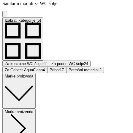
Sanitarni moduli za WC šolje
Izabrati kategorije (5)
Za konzolne WC šolje
22
Za podne WC šolje
24
Za Geberit AquaClean
4
Pribor
17
Potrošni materijali
2
Marke proizvoda
Marke proizvoda