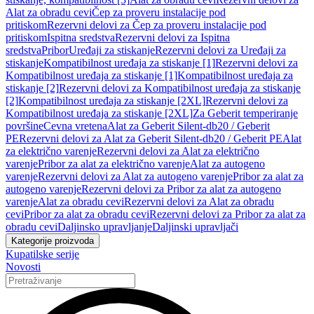
Alat za obradu cevi
Čep za proveru instalacije pod
pritiskom
Rezervni delovi za Čep za proveru instalacije pod
pritiskom
Ispitna sredstva
Rezervni delovi za Ispitna
sredstva
Pribor
Uređaji za stiskanje
Rezervni delovi za Uređaji za
stiskanje
Kompatibilnost uređaja za stiskanje [1]
Rezervni delovi za
Kompatibilnost uređaja za stiskanje [1]
Kompatibilnost uređaja za
stiskanje [2]
Rezervni delovi za Kompatibilnost uređaja za stiskanje
[2]
Kompatibilnost uređaja za stiskanje [2XL]
Rezervni delovi za
Kompatibilnost uređaja za stiskanje [2XL]
Za Geberit temperiranje
površine
Cevna vretena
Alat za Geberit Silent-db20 / Geberit
PE
Rezervni delovi za Alat za Geberit Silent-db20 / Geberit PE
Alat
za električno varenje
Rezervni delovi za Alat za električno
varenje
Pribor za alat za električno varenje
Alat za autogeno
varenje
Rezervni delovi za Alat za autogeno varenje
Pribor za alat za
autogeno varenje
Rezervni delovi za Pribor za alat za autogeno
varenje
Alat za obradu cevi
Rezervni delovi za Alat za obradu
cevi
Pribor za alat za obradu cevi
Rezervni delovi za Pribor za alat za
obradu cevi
Daljinsko upravljanje
Daljinski upravljači
Kategorije proizvoda
Kupatilske serije
Novosti