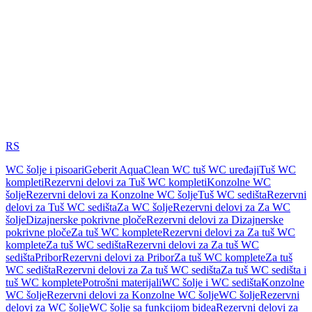
RS
WC šolje i pisoari
Geberit AquaClean WC tuš WC uređaji
Tuš WC
kompleti
Rezervni delovi za Tuš WC kompleti
Konzolne WC
šolje
Rezervni delovi za Konzolne WC šolje
Tuš WC sedišta
Rezervni
delovi za Tuš WC sedišta
Za WC šolje
Rezervni delovi za Za WC
šolje
Dizajnerske pokrivne ploče
Rezervni delovi za Dizajnerske
pokrivne ploče
Za tuš WC komplete
Rezervni delovi za Za tuš WC
komplete
Za tuš WC sedišta
Rezervni delovi za Za tuš WC
sedišta
Pribor
Rezervni delovi za Pribor
Za tuš WC komplete
Za tuš
WC sedišta
Rezervni delovi za Za tuš WC sedišta
Za tuš WC sedišta i
tuš WC komplete
Potrošni materijali
WC šolje i WC sedišta
Konzolne
WC šolje
Rezervni delovi za Konzolne WC šolje
WC šolje
Rezervni
delovi za WC šolje
WC šolje sa funkcijom bidea
Rezervni delovi za