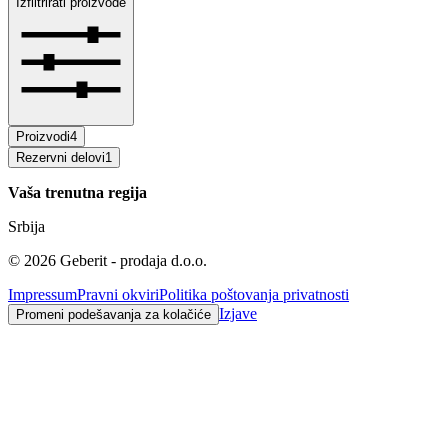
Izfiltrirati proizvode
Proizvodi
4
Rezervni delovi
1
Vaša trenutna regija
Srbija
©
2026
Geberit - prodaja d.o.o.
Impressum
Pravni okviri
Politika poštovanja privatnosti
Izjave
Promeni podešavanja za kolačiće