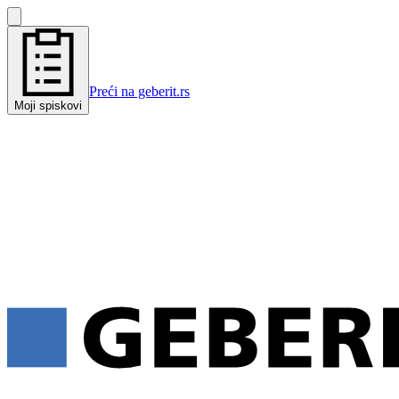
Preći na geberit.rs
Moji spiskovi