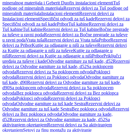
mineralnog materijala i Geberit Duofix instalacioni elementi
Tuš
podloge od mineralnih materijala
Rezervni delovi za Tuš podloge od
mineralnih materijala
Instalacioni elementi
Rezervni delovi za
Instalacioni elementi
Specifični odvodi za tuš kade
Rezervni delovi za
Specifični odvodi za tuš kade
Pribor
Tuš kabine
Rezervni delovi za
Tuš kabine
Tuš kabine
Rezervni delovi za Tuš kabine
Bočne pregrade
za tuševe u ravni poda
Rezervni delovi za Bočne pregrade za tuševe
u ravni poda
Vrata tuša
Rezervni delovi za Vrata tuša
Pribor
Rezervni
delovi za Pribor
Kutije za odlaganje u niši za tuševe
Rezervni delovi
za Kutije za odlaganje u niši za tuševe
Kutije za odlaganje u
niši
Rezervni delovi za Kutije za odlaganje u niši
Pribor
Priključci
uređaja za tuševe i kade
Odvodne garniture za tuš kade, d52
Rezervni
delovi za Odvodne garniture za tuš kade, d52
Sa poklopcem
odvoda
Rezervni delovi za Sa poklopcem odvoda
Poklopci
odvoda
Rezervni delovi za Poklopci odvoda
Odvodne garniture za
tuš kade, d90
Rezervni delovi za Odvodne garniture za tuš kade,
d90
Sa poklopcem odvoda
Rezervni delovi za Sa poklopcem
odvoda
Bez poklopca odvoda
Rezervni delovi za Bez poklopca
odvoda
Poklopci odvoda
Rezervni delovi za Poklopci
odvoda
Odvodne garniture za tuš kade Sestra
Rezervni delovi za
Odvodne garniture za tuš kade Sestra
Bez poklopca odvoda
Rezervni
delovi za Bez poklopca odvoda
Odvodne garniture za kade,
d52
Rezervni delovi za Odvodne garniture za kade, d52
Sa
aktiviranjem okretanjem
Rezervni delovi za Sa aktiviranjem
okretanjem
Setovi za finu montažu za aktiviranje