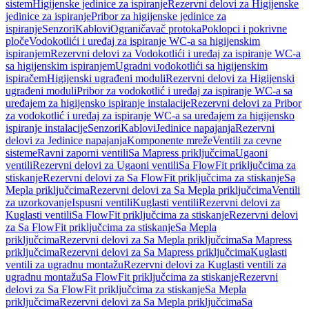
sistem
Higijenske jedinice za ispiranje
Rezervni delovi za Higijenske
jedinice za ispiranje
Pribor za higijenske jedinice za
ispiranje
Senzori
Kablovi
Ograničavač protoka
Poklopci i pokrivne
ploče
Vodokotlići i uređaj za ispiranje WC-a sa higijenskim
ispiranjem
Rezervni delovi za Vodokotlići i uređaj za ispiranje WC-a
sa higijenskim ispiranjem
Ugradni vodokotlići sa higijenskim
ispiračem
Higijenski ugrađeni moduli
Rezervni delovi za Higijenski
ugrađeni moduli
Pribor za vodokotlić i uređaj za ispiranje WC-a sa
uređajem za higijensko ispiranje instalacije
Rezervni delovi za Pribor
za vodokotlić i uređaj za ispiranje WC-a sa uređajem za higijensko
ispiranje instalacije
Senzori
Kablovi
Jedinice napajanja
Rezervni
delovi za Jedinice napajanja
Komponente mreže
Ventili za cevne
sisteme
Ravni zaporni ventili
Sa Mapress priključcima
Ugaoni
ventili
Rezervni delovi za Ugaoni ventili
Sa FlowFit priključcima za
stiskanje
Rezervni delovi za Sa FlowFit priključcima za stiskanje
Sa
Mepla priključcima
Rezervni delovi za Sa Mepla priključcima
Ventili
za uzorkovanje
Ispusni ventili
Kuglasti ventili
Rezervni delovi za
Kuglasti ventili
Sa FlowFit priključcima za stiskanje
Rezervni delovi
za Sa FlowFit priključcima za stiskanje
Sa Mepla
priključcima
Rezervni delovi za Sa Mepla priključcima
Sa Mapress
priključcima
Rezervni delovi za Sa Mapress priključcima
Kuglasti
ventili za ugradnu montažu
Rezervni delovi za Kuglasti ventili za
ugradnu montažu
Sa FlowFit priključcima za stiskanje
Rezervni
delovi za Sa FlowFit priključcima za stiskanje
Sa Mepla
priključcima
Rezervni delovi za Sa Mepla priključcima
Sa