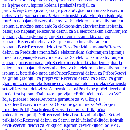
za Ispirne cevi, ispirna kolena i prelazi
Materijali za
pričvršćenje
Uređaji za ispiranje pisoara
Ugradna montaža
Rezervni
delovi za Ugradna montaža
Sa elektronskim aktiviranjem ispiranja,
mrežno napajanje
Rezervni delovi za Sa elektronskim aktiviranjem
ispiranja, mrežno napajanje
Sa elektronskim aktiviranjem ispiranja,
baterijsko napajanje
Rezervni delovi za Sa elektronskim aktiviranjem
ispiranja, baterijsko napajanje
Sa pneumatskim aktiviranjem
ispiranja
Rezervni delovi za Sa pneumatskim aktiviranjem
ispiranja
Basic
Rezervni delovi za Basic
Predzidna montaža
Rezervni
delovi za Predzidna montaža
Sa elektronskim aktiviranjem ispiranja,
mrežno napajanje
Rezervni delovi za Sa elektronskim aktiviranjem
ispiranja, mrežno napajanje
Sa elektronskim aktiviranjem ispiranja,
baterijsko napajanje
Rezervni delovi za Sa elektronskim aktiviranjem
ispiranja, baterijsko napajanje
Pribor
Rezervni delovi za Pribor
Setovi
za grubu gradnju i za prepravku
Rezervni delovi za Setovi za grubu
gradnju i za prepravku
Ispirne cevi, ispirna kolena i prelazi
Zamenski
setovi
Rezervni delovi za Zamenski setovi
Pokrivne ploče
Integrisani
uređaji za ispiranje
Daljinsko upravljanje
Priključci uređaja za WC
šolje, pisoare i bidee
Odvodne garniture za WC šolje i
trokadere
Rezervni delovi za Odvodne garniture za WC šolje i
trokadere
Priključna kolena
Rezervni delovi za Priključna
kolena
Ravni priključci
Rezervni delovi za Ravni priključci
Setovi
priključaka
Rezervni delovi za Setovi priključaka
Priključci ispirnih
cevi
Rezervni delovi za Priključci ispirnih cevi
Priključci od PVC-