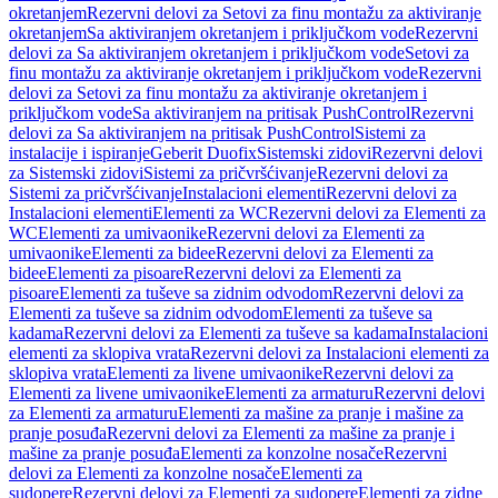
okretanjem
Rezervni delovi za Setovi za finu montažu za aktiviranje
okretanjem
Sa aktiviranjem okretanjem i priključkom vode
Rezervni
delovi za Sa aktiviranjem okretanjem i priključkom vode
Setovi za
finu montažu za aktiviranje okretanjem i priključkom vode
Rezervni
delovi za Setovi za finu montažu za aktiviranje okretanjem i
priključkom vode
Sa aktiviranjem na pritisak PushControl
Rezervni
delovi za Sa aktiviranjem na pritisak PushControl
Sistemi za
instalacije i ispiranje
Geberit Duofix
Sistemski zidovi
Rezervni delovi
za Sistemski zidovi
Sistemi za pričvršćivanje
Rezervni delovi za
Sistemi za pričvršćivanje
Instalacioni elementi
Rezervni delovi za
Instalacioni elementi
Elementi za WC
Rezervni delovi za Elementi za
WC
Elementi za umivaonike
Rezervni delovi za Elementi za
umivaonike
Elementi za bidee
Rezervni delovi za Elementi za
bidee
Elementi za pisoare
Rezervni delovi za Elementi za
pisoare
Elementi za tuševe sa zidnim odvodom
Rezervni delovi za
Elementi za tuševe sa zidnim odvodom
Elementi za tuševe sa
kadama
Rezervni delovi za Elementi za tuševe sa kadama
Instalacioni
elementi za sklopiva vrata
Rezervni delovi za Instalacioni elementi za
sklopiva vrata
Elementi za livene umivaonike
Rezervni delovi za
Elementi za livene umivaonike
Elementi za armaturu
Rezervni delovi
za Elementi za armaturu
Elementi za mašine za pranje i mašine za
pranje posuđa
Rezervni delovi za Elementi za mašine za pranje i
mašine za pranje posuđa
Elementi za konzolne nosače
Rezervni
delovi za Elementi za konzolne nosače
Elementi za
sudopere
Rezervni delovi za Elementi za sudopere
Elementi za zidne