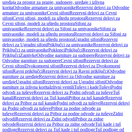
uređaja za prostor za pranje, sudopere, uređaje i izlivna
korita
Odvodne armature za umivaonike
Rezervni delovi za Odvodne
armature za umivaonike
Cevni sifoni
Rezervni delovi za Cevni
sifoni
Cevni sifoni, modeli za uštedu prostora
Rezervni delovi za
Cevni sifoni, modeli za uštedu prostora
Sifoni za
umivaonike
Rezervni delovi za Sifoni za umivaonike
Sifoni za
umivaonike, modeli za uštedu prostora
Rezervni delovi za Sifoni za
umivaonike, modeli za uštedu prostora
Ugradni sifoni
Rezervni
delovi za Ugradni sifoni
Priključci za umivaonike
Rezervni delovi za
Priključci za umivaonike
Poklopci
Priključci
Rezervni delovi za
Priključci
Zaptivke
Odvodne garniture za sudopere
Rezervni delovi za
Odvodne garniture za sudopere
Cevni sifoni
Rezervni delovi za
Cevni sifoni
Dvokomorni sifoni
Rezervni delovi za Dvokomorni
sifoni
Ravni priključci
Rezervni delovi za Ravni priključci
Odvodne
garniture za uređaje
Rezervni delovi za Odvodne garniture za
uređaje
Ugradni sifoni
Rezervni delovi za Ugradni sifoni
Odvodne
garniture za izlivna korita
Izlivni ventili
Tuševi i kade
Tuševi
Podni
odvodi za tuševe
Rezervni delovi za Podni odvodi za tuševe
Tuš
kanali
Rezervni delovi za Tuš kanali
Pribor za tuš kanale
Rezervni
delovi za Pribor za tuš kanale
Podni odvodi za tuševe
Rezervni delovi
za Podni odvodi za tuševe
Pribor za podne odvode za
tuševe
Rezervni delovi za Pribor za podne odvode za tuševe
Zidni
odvodi
Rezervni delovi za Zidni odvodi
Pribor za zidne
odvode
Rezervni delovi za Pribor za zidne odvode
Tuš kade i tuš
podloge
Rezervni delovi za Tuš kade i tuš podloge
Tuš podloge od