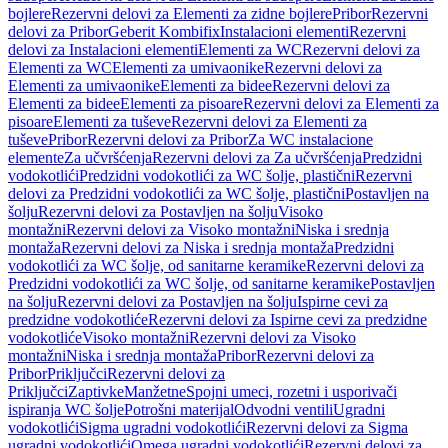
bojlere
Rezervni delovi za Elementi za zidne bojlere
Pribor
Rezervni
delovi za Pribor
Geberit Kombifix
Instalacioni elementi
Rezervni
delovi za Instalacioni elementi
Elementi za WC
Rezervni delovi za
Elementi za WC
Elementi za umivaonike
Rezervni delovi za
Elementi za umivaonike
Elementi za bidee
Rezervni delovi za
Elementi za bidee
Elementi za pisoare
Rezervni delovi za Elementi za
pisoare
Elementi za tuševe
Rezervni delovi za Elementi za
tuševe
Pribor
Rezervni delovi za Pribor
Za WC instalacione
elemente
Za učvršćenja
Rezervni delovi za Za učvršćenja
Predzidni
vodokotlići
Predzidni vodokotlići za WC šolje, plastični
Rezervni
delovi za Predzidni vodokotlići za WC šolje, plastični
Postavljen na
šolju
Rezervni delovi za Postavljen na šolju
Visoko
montažni
Rezervni delovi za Visoko montažni
Niska i srednja
montaža
Rezervni delovi za Niska i srednja montaža
Predzidni
vodokotlići za WC šolje, od sanitarne keramike
Rezervni delovi za
Predzidni vodokotlići za WC šolje, od sanitarne keramike
Postavljen
na šolju
Rezervni delovi za Postavljen na šolju
Ispirne cevi za
predzidne vodokotliće
Rezervni delovi za Ispirne cevi za predzidne
vodokotliće
Visoko montažni
Rezervni delovi za Visoko
montažni
Niska i srednja montaža
Pribor
Rezervni delovi za
Pribor
Priključci
Rezervni delovi za
Priključci
Zaptivke
Manžetne
Spojni umeci, rozetni i usporivači
ispiranja WC šolje
Potrošni materijal
Odvodni ventili
Ugradni
vodokotlići
Sigma ugradni vodokotlići
Rezervni delovi za Sigma
ugradni vodokotlići
Omega ugradni vodokotlići
Rezervni delovi za