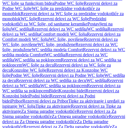
WC šolje sa funkcijom bidea
Podne WC šolje
Rezervni delovi za
Podne WC šolje
WC šolje za predzidne vodokotliće za
monoblok
Rezervni delovi za WC šolje za predzidne vodokotliće za
monoblok
WC šolje
Rezervni delovi za WC šolje
Predzidni
vodokotlići za WC šolje, od sanitarne keramike
Postavljeni na
šolju
WC sedišta
Rezervni delovi za WC sedišta
WC sedišta
Rezervni
delovi za WC sedišta
Comfort modeli WC šolja
Rezervni delovi za
Comfort modeli WC šolja
WC šolje, povišene
Rezervni delovi za
WC šolje, povišene
WC šolje, produžene
Rezervni delovi za WC
šolje, produžene
WC sedišta modela Comfort
Rezervni delovi za WC
sedišta modela Comfort
WC sedišta
Rezervni delovi za WC
sedišta
WC sedišta sa poklopcem
Rezervni delovi za WC sedišta sa
poklopcem
WC šolje za decu
Rezervni delovi za WC šolje za
decu
Konzolne WC šolje
Rezervni delovi za Konzolne WC
šolje
Podne WC šolje
Rezervni delovi za Podne WC šolje
WC sedišta
za decu
Rezervni delovi za WC sedišta za decu
WC sedišta
Rezervni
delovi za WC sedišta
WC sedišta sa poklopcem
Rezervni delovi za
WC sedišta sa poklopcem
Bidei
Konzolni bidei
Rezervni delovi za
Konzolni bidei
Podni bidei
Rezervni delovi za Podni
bidei
Pribor
Rezervni delovi za Pribor
Tipke za aktiviranje i uređaji za
ispiranje WC šolja
Tipke za aktiviranje
Rezervni delovi za Tipke za
aktiviranje
Za Sigma ugradne vodokotliće
Rezervni delovi za Za
Sigma ugradne vodokotliće
Za Omega ugradne vodokotliće
Rezervni
delovi za Za Omega ugradne vodokotliće
Za Delta ugradne
vodokotliće
Rezervni delovi za Za Delta ugradne vodokotliće
Za