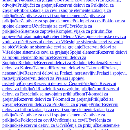
odvojivi
Priključci za grejanje
Rezervni delovi za Priključci za
grejanje
Pribor
Izolacija za cevi i spojne elemente
Izolacija za
priključke
Zaptivke za cevi i spojne elemente
Zaptivke za
priključke
Zaptivke za spojne elemente
Poklopci za cevi
Poklopac za
spojne elemente
Učvršćenja za cevi
Učvršćenja za
priključke
Sistemske zaptivke
Kompleti vijaka za prirubničke
spojeve
Potrošni materijal
Geberit Mepla
Višeslojne sistemske cevi za
vodu za piće
Rezervni delovi za Višeslojne sistemske cevi za vodu
za piće
Višeslojne sistemske cevi za grejanje
Rezervni delovi za
Višeslojne sistemske cevi za grejanje
Spojni elementi
Rezervni delovi
za Spojni elementi
Spojnice
Rezervni delovi za
Spojnice
Redukcije
Rezervni delovi za Redukcije
Kolena
Rezervni
delovi za Kolena
T-komadi
Rezervni delovi za T-komadi
Prelazi,
nerastavljivi
Rezervni delovi za Prelazi, nerastavljivi
Prelazi i spojevi,
rastavljivi
Rezervni delovi za Prelazi i spojevi,
rastavljivi
Čepovi
Rezervni delovi za Čepovi
Priključci
Rezervni
delovi za Priključci
Razdelnik sa navojnim priključkom
Rezervni
delovi za Razdelnik sa navojnim priključkom
T-komadi za
grejanje
Rezervni delovi za T-komadi za grejanje
Priključci za
grejanje
Rezervni delovi za Priključci za grejanje
Pribor
Rezervni
delovi za Pribor
Izolacija za cevi i spojne elemente
Izolacija za
priključke
Zaptivke za cevi i spojne elemente
Zaptivke za
priključke
Poklopci za cevi
Učvršćenja za cevi
Učvršćenja za
priključke
Rezervni delovi za Učvršćenja za priključke
Sistemske