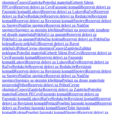
obujmice
Čepovi
Zaptivke
Potrošni materijal
Geberit Silent-
PP
Cevi
Rezervni delovi za Cevi
Fazonski komadi
Rezervni delovi za
Fazonski komadi
Lukovi
Rezervni delovi za Lukovi
Račve
Rezervni
delovi za Račve
Redukcije
Rezervni delovi za Redukcije
Revizioni
komadi
Rezervni delovi za Revizioni komadi
Spojevi
Rezervni delovi
za Spojevi
Natične spojnice
Rezervni delovi za Natične
spojnice
Spojnice sa steznim klještima
Prelazi na proizvode izrađene
od drugih materijala
Priključci za aparate
Rezervni delovi za
Priključci za aparate
Priključna kolena
Rezervni delovi za Priključna
kolena
Ravni priključci
Rezervni delovi za Ravni
priključci
Pribor
Cevne obujmice
Čepovi
Zaptivke
Zaštitni
poklopac
Potrošni materijal
Geberit Silent-Pro
Cevi
Rezervni delovi za
Cevi
Fazonski komadi
Rezervni delovi za Fazonski
komadi
Lukovi
Rezervni delovi za Lukovi
Račve
Rezervni delovi za
Račve
Redukcije
Rezervni delovi za Redukcije
Revizioni
komadi
Rezervni delovi za Revizioni komadi
Spojevi
Rezervni delovi
za Spojevi
Natične spojnice
Rezervni delovi za Natične
spojnice
Spojnice sa steznim klještima
Prelazi na druge materijale
proizvoda
Pribor
Rezervni delovi za Pribor
Cevne
obujmice
Čepovi
Zaptivke
Rezervni delovi za Zaptivke
Potrošni
materijal
Geberit PE
Cevi
Fazonski komadi
Rezervni delovi za
Fazonski komadi
Lukovi
Račve
Redukcije
Revizioni komadi
Rezervni
delovi za Revizioni komadi
Prelazi
Posebni fazonski komadi
Rezervni
delovi za Posebni fazonski komadi
SuperTube fazonski
komadi
Kolena
Posebni fazonski komadi
Spojevi
Rezervni delovi za