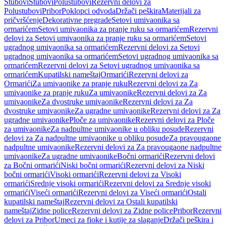
Stubovi
Stubovi
Polustubovi
Rezervni delovi za
Polustubovi
Pribor
Poklopci odvoda
Držači peškira
Materijali za
pričvršćenje
Dekorativne pregrade
Setovi umivaonika sa
ormarićem
Setovi umivaonika za pranje ruku sa ormarićem
Rezervni
delovi za Setovi umivaonika za pranje ruku sa ormarićem
Setovi
ugradnog umivaonika sa ormarićem
Rezervni delovi za Setovi
ugradnog umivaonika sa ormarićem
Setovi ugradnog umivaonika sa
ormarićem
Rezervni delovi za Setovi ugradnog umivaonika sa
ormarićem
Kupatilski nameštaj
Ormarići
Rezervni delovi za
Ormarići
Za umivaonike za pranje ruku
Rezervni delovi za Za
umivaonike za pranje ruku
Za umivaonike
Rezervni delovi za Za
umivaonike
Za dvostruke umivaonike
Rezervni delovi za Za
dvostruke umivaonike
Za ugradne umivaonike
Rezervni delovi za Za
ugradne umivaonike
Ploče za umivaonike
Rezervni delovi za Ploče
za umivaonike
Za nadpultne umivaonike u obliku posude
Rezervni
delovi za Za nadpultne umivaonike u obliku posude
Za pravougaone
nadpultne umivaonike
Rezervni delovi za Za pravougaone nadpultne
umivaonike
Za ugradne umivaonike
Bočni ormarići
Rezervni delovi
za Bočni ormarići
Niski bočni ormarići
Rezervni delovi za Niski
bočni ormarići
Visoki ormarići
Rezervni delovi za Visoki
ormarići
Srednje visoki ormarići
Rezervni delovi za Srednje visoki
ormarići
Viseći ormarići
Rezervni delovi za Viseći ormarići
Ostali
kupatilski nameštaj
Rezervni delovi za Ostali kupatilski
nameštaj
Zidne police
Rezervni delovi za Zidne police
Pribor
Rezervni
delovi za Pribor
Umeci za fioke i kutije za slaganje
Držači peškira i