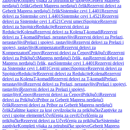
zaptivke
Kompleti vijaka za prirubničke spojeve
Geberit Mapress
nerđajući čelik
Geberit Mapress nerđajući čelik
Rezervni delovi za
Geberit Mapress nerđajući čelik
Sistemske cevi 1.4401
Rezervni
delovi za Sistemske cevi 1.4401
Sistemske cevi 1.4521
Rezervni
delovi za Sistemske cevi 1.4521
Cevni umeci
Spojnice
Rezervni
delovi za Spojnice
Redukcije
Rezervni delovi za
Redukcije
Kolena
Rezervni delovi za Kolena
T-komadi
Rezervni
delovi za T-komadi
Prelazi, nerastavljivi
Rezervni delovi za Prelazi,
nerastavljivi
Prelazi i spojevi, rastavljivi
Rezervni delovi za Prelazi i
spojevi, rastavljivi
Kompenzatori
Rezervni delovi za
Kompenzatori
Čepovi
Rezervni delovi za Čepovi
Priključci
Rezervni
delovi za Priključci
Mapress nerđajući čelik, gas
Rezervni delovi za
Mapress nerđajući čelik, gas
Sistemske cevi 1.4401
Rezervni delovi
za Sistemske cevi 1.4401
Cevni umeci
Spojnice
Rezervni delovi za
Spojnice
Redukcije
Rezervni delovi za Redukcije
Kolena
Rezervni
delovi za Kolena
T-komadi
Rezervni delovi za T-komadi
Prelazi,
nerastavljivi
Rezervni delovi za Prelazi, nerastavljivi
Prelazi i spojevi,
rastavljivi
Rezervni delovi za Prelazi i spojevi,
rastavljivi
Čepovi
Rezervni delovi za Čepovi
Priključci
Rezervni
delovi za Priključci
Pribor za Geberit Mapress nerđajući
čelik
Rezervni delovi za Pribor za Geberit Mapress nerđajući
čelik
Zaštitne kapice za kraj cevi
Izolacija za priključke
Zaptivke za
cevi i spojne elemente
Učvršćenja za cevi
Učvršćenja za
priključke
Rezervni delovi za Učvršćenja za priključke
Sistemske
zaptivke
Kompleti vijaka za prirubničke spojeve
Geberit Mapress