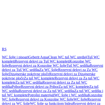
RS
WC šolje i pisoari
Geberit AquaClean WC tuš WC uređaji
Tuš WC
kompleti
Rezervni delovi za Tuš WC kompleti
Konzolne WC
šolje
Rezervni delovi za Konzolne WC šolje
Tuš WC sedišta
Rezervni
delovi za Tuš WC sedišta
Za WC šolje
Rezervni delovi za Za WC
šolje
Dizajnerske pokrivne ploče
Rezervni delovi za Dizajnerske
pokrivne ploče
Za tuš WC komplete
Rezervni delovi za Za tuš WC
komplete
Za tuš WC sedišta
Rezervni delovi za Za tuš WC
sedišta
Pribor
Rezervni delovi za Pribor
Za tuš WC komplete
Za tuš
WC sedišta
Rezervni delovi za Za tuš WC sedišta
Za tuš WC sedišta i
tuš WC komplete
Potrošni materijali
WC šolje i WC sedišta
Konzolne
WC šolje
Rezervni delovi za Konzolne WC šolje
WC šolje
Rezervni
delovi za WC šolje
WC šolje sa funkcijom bidea
Rezervni delovi za