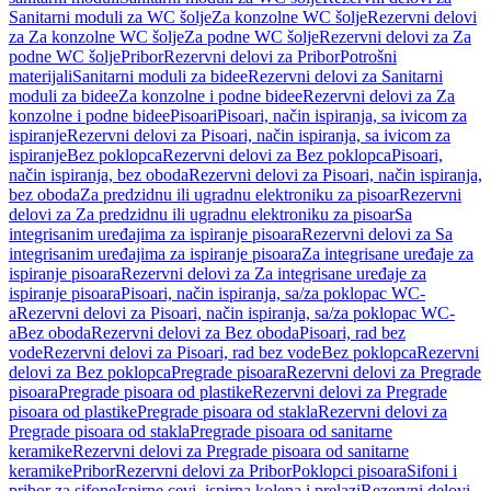
Sanitarni moduli za WC šolje
Za konzolne WC šolje
Rezervni delovi
za Za konzolne WC šolje
Za podne WC šolje
Rezervni delovi za Za
podne WC šolje
Pribor
Rezervni delovi za Pribor
Potrošni
materijali
Sanitarni moduli za bidee
Rezervni delovi za Sanitarni
moduli za bidee
Za konzolne i podne bidee
Rezervni delovi za Za
konzolne i podne bidee
Pisoari
Pisoari, način ispiranja, sa ivicom za
ispiranje
Rezervni delovi za Pisoari, način ispiranja, sa ivicom za
ispiranje
Bez poklopca
Rezervni delovi za Bez poklopca
Pisoari,
način ispiranja, bez oboda
Rezervni delovi za Pisoari, način ispiranja,
bez oboda
Za predzidnu ili ugradnu elektroniku za pisoar
Rezervni
delovi za Za predzidnu ili ugradnu elektroniku za pisoar
Sa
integrisanim uređajima za ispiranje pisoara
Rezervni delovi za Sa
integrisanim uređajima za ispiranje pisoara
Za integrisane uređaje za
ispiranje pisoara
Rezervni delovi za Za integrisane uređaje za
ispiranje pisoara
Pisoari, način ispiranja, sa/za poklopac WC-
a
Rezervni delovi za Pisoari, način ispiranja, sa/za poklopac WC-
a
Bez oboda
Rezervni delovi za Bez oboda
Pisoari, rad bez
vode
Rezervni delovi za Pisoari, rad bez vode
Bez poklopca
Rezervni
delovi za Bez poklopca
Pregrade pisoara
Rezervni delovi za Pregrade
pisoara
Pregrade pisoara od plastike
Rezervni delovi za Pregrade
pisoara od plastike
Pregrade pisoara od stakla
Rezervni delovi za
Pregrade pisoara od stakla
Pregrade pisoara od sanitarne
keramike
Rezervni delovi za Pregrade pisoara od sanitarne
keramike
Pribor
Rezervni delovi za Pribor
Poklopci pisoara
Sifoni i
pribor za sifone
Ispirne cevi, ispirna kolena i prelazi
Rezervni delovi