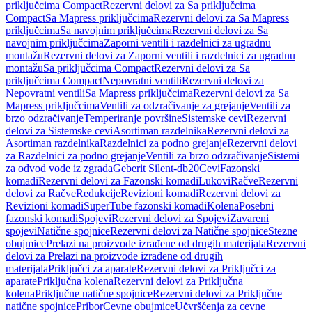
priključcima Compact
Rezervni delovi za Sa priključcima
Compact
Sa Mapress priključcima
Rezervni delovi za Sa Mapress
priključcima
Sa navojnim priključcima
Rezervni delovi za Sa
navojnim priključcima
Zaporni ventili i razdelnici za ugradnu
montažu
Rezervni delovi za Zaporni ventili i razdelnici za ugradnu
montažu
Sa priključcima Compact
Rezervni delovi za Sa
priključcima Compact
Nepovratni ventili
Rezervni delovi za
Nepovratni ventili
Sa Mapress priključcima
Rezervni delovi za Sa
Mapress priključcima
Ventili za odzračivanje za grejanje
Ventili za
brzo odzračivanje
Temperiranje površine
Sistemske cevi
Rezervni
delovi za Sistemske cevi
Asortiman razdelnika
Rezervni delovi za
Asortiman razdelnika
Razdelnici za podno grejanje
Rezervni delovi
za Razdelnici za podno grejanje
Ventili za brzo odzračivanje
Sistemi
za odvod vode iz zgrada
Geberit Silent-db20
Cevi
Fazonski
komadi
Rezervni delovi za Fazonski komadi
Lukovi
Račve
Rezervni
delovi za Račve
Redukcije
Revizioni komadi
Rezervni delovi za
Revizioni komadi
SuperTube fazonski komadi
Kolena
Posebni
fazonski komadi
Spojevi
Rezervni delovi za Spojevi
Zavareni
spojevi
Natične spojnice
Rezervni delovi za Natične spojnice
Stezne
obujmice
Prelazi na proizvode izrađene od drugih materijala
Rezervni
delovi za Prelazi na proizvode izrađene od drugih
materijala
Priključci za aparate
Rezervni delovi za Priključci za
aparate
Priključna kolena
Rezervni delovi za Priključna
kolena
Priključne natične spojnice
Rezervni delovi za Priključne
natične spojnice
Pribor
Cevne obujmice
Učvršćenja za cevne