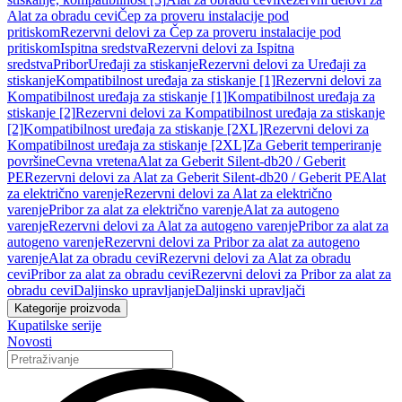
Alat za obradu cevi
Čep za proveru instalacije pod
pritiskom
Rezervni delovi za Čep za proveru instalacije pod
pritiskom
Ispitna sredstva
Rezervni delovi za Ispitna
sredstva
Pribor
Uređaji za stiskanje
Rezervni delovi za Uređaji za
stiskanje
Kompatibilnost uređaja za stiskanje [1]
Rezervni delovi za
Kompatibilnost uređaja za stiskanje [1]
Kompatibilnost uređaja za
stiskanje [2]
Rezervni delovi za Kompatibilnost uređaja za stiskanje
[2]
Kompatibilnost uređaja za stiskanje [2XL]
Rezervni delovi za
Kompatibilnost uređaja za stiskanje [2XL]
Za Geberit temperiranje
površine
Cevna vretena
Alat za Geberit Silent-db20 / Geberit
PE
Rezervni delovi za Alat za Geberit Silent-db20 / Geberit PE
Alat
za električno varenje
Rezervni delovi za Alat za električno
varenje
Pribor za alat za električno varenje
Alat za autogeno
varenje
Rezervni delovi za Alat za autogeno varenje
Pribor za alat za
autogeno varenje
Rezervni delovi za Pribor za alat za autogeno
varenje
Alat za obradu cevi
Rezervni delovi za Alat za obradu
cevi
Pribor za alat za obradu cevi
Rezervni delovi za Pribor za alat za
obradu cevi
Daljinsko upravljanje
Daljinski upravljači
Kategorije proizvoda
Kupatilske serije
Novosti