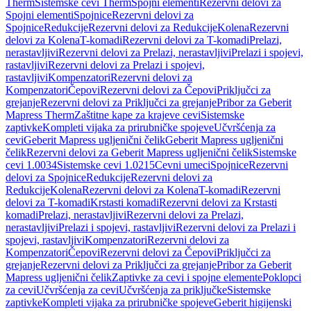
Therm
Sistemske cevi Therm
Spojni elementi
Rezervni delovi za
Spojni elementi
Spojnice
Rezervni delovi za
Spojnice
Redukcije
Rezervni delovi za Redukcije
Kolena
Rezervni
delovi za Kolena
T-komadi
Rezervni delovi za T-komadi
Prelazi,
nerastavljivi
Rezervni delovi za Prelazi, nerastavljivi
Prelazi i spojevi,
rastavljivi
Rezervni delovi za Prelazi i spojevi,
rastavljivi
Kompenzatori
Rezervni delovi za
Kompenzatori
Čepovi
Rezervni delovi za Čepovi
Priključci za
grejanje
Rezervni delovi za Priključci za grejanje
Pribor za Geberit
Mapress Therm
Zaštitne kape za krajeve cevi
Sistemske
zaptivke
Kompleti vijaka za prirubničke spojeve
Učvršćenja za
cevi
Geberit Mapress ugljenični čelik
Geberit Mapress ugljenični
čelik
Rezervni delovi za Geberit Mapress ugljenični čelik
Sistemske
cevi 1.0034
Sistemske cevi 1.0215
Cevni umeci
Spojnice
Rezervni
delovi za Spojnice
Redukcije
Rezervni delovi za
Redukcije
Kolena
Rezervni delovi za Kolena
T-komadi
Rezervni
delovi za T-komadi
Krstasti komadi
Rezervni delovi za Krstasti
komadi
Prelazi, nerastavljivi
Rezervni delovi za Prelazi,
nerastavljivi
Prelazi i spojevi, rastavljivi
Rezervni delovi za Prelazi i
spojevi, rastavljivi
Kompenzatori
Rezervni delovi za
Kompenzatori
Čepovi
Rezervni delovi za Čepovi
Priključci za
grejanje
Rezervni delovi za Priključci za grejanje
Pribor za Geberit
Mapress ugljenični čelik
Zaptivke za cevi i spojne elemente
Poklopci
za cevi
Učvršćenja za cevi
Učvršćenja za priključke
Sistemske
zaptivke
Kompleti vijaka za prirubničke spojeve
Geberit higijenski