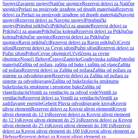
Spojevi
Zavareni spojevi
Natične spojnice
Rezervni delovi za Natične
spojnice
Prelazi na proizvode izrađene od drugih materijala
Rezervni
delovi za Prelazi na proizvode izrađene od drugih materijala
Navojni
spojevi
Rezervni delovi za Navojni spojevi
Prirubnički
spojevi
Prirubni priključci
Priključci za aparate
Rezervni delovi za
Priključci za aparate
Priključna kolena
Rezervni delovi za Priključna
kolena
Priključne spojnice
Rezervni delovi za Priključne
spojnice
Ravni priključci
Rezervni delovi za Ravni priključci
Cevni
sifoni
Rezervni delovi za Cevni sifoni
Pužni sifoni
Rezervni delovi za
Pužni sifoni
Pribor
Cevne obujmice
Učvršćenja za cevne
obujmice
Noseći žlebovi
Čepovi
Zaptivke
Građevinska zaštita
Potrošni
materijal
Zaštita od požara, zaštita od buke i zaštita od vlage
Zaštita
od požara
Rezervni delovi za Zaštita od požara
Zaštita od požara za
sisteme za odvodnjavanje
Rezervni delovi za Zaštita od požara za
sisteme za odvodnjavanje
Zaštita od buke
Izolacija strukturne
buke
Izolacija strukturne i prostorne buke
Zaštita od
vlage
Izolacija
Ventili za ventilaciju za odvod vode
Ventili za
ventilaciju
Rezervni delovi za Ventili za ventilaciju
Ventili za
zadržavanje energije
Geberit Pluvia odvodnjavanje krova
Krovni
ulivni elementi
Rezervni delovi za Krovni ulivni elementi
Krovni
ulivni elementi do 12 l/s
Rezervni delovi za Krovni ulivni elementi
do 12 l/s
Krovni ulivni elementi do 25 l/s
Rezervni delovi za Krovni
ulivni elementi do 25 l/s
Krovni ulivni elementi do 100 l/s
Rezervni
delovi za Krovni ulivni elementi do 100 l/s
Krovni ulivni elementi za
žljebove
Rezervni delovi za Krovni ulivni elementi za