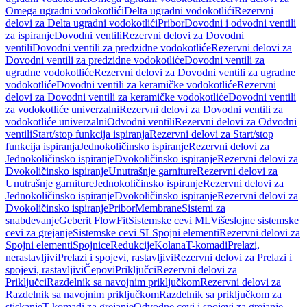
Omega ugradni vodokotlići
Delta ugradni vodokotlići
Rezervni
delovi za Delta ugradni vodokotlići
Pribor
Dovodni i odvodni ventili
za ispiranje
Dovodni ventili
Rezervni delovi za Dovodni
ventili
Dovodni ventili za predzidne vodokotliće
Rezervni delovi za
Dovodni ventili za predzidne vodokotliće
Dovodni ventili za
ugradne vodokotliće
Rezervni delovi za Dovodni ventili za ugradne
vodokotliće
Dovodni ventili za keramičke vodokotliće
Rezervni
delovi za Dovodni ventili za keramičke vodokotliće
Dovodni ventili
za vodokotliće univerzalni
Rezervni delovi za Dovodni ventili za
vodokotliće univerzalni
Odvodni ventili
Rezervni delovi za Odvodni
ventili
Start/stop funkcija ispiranja
Rezervni delovi za Start/stop
funkcija ispiranja
Jednokoličinsko ispiranje
Rezervni delovi za
Jednokoličinsko ispiranje
Dvokoličinsko ispiranje
Rezervni delovi za
Dvokoličinsko ispiranje
Unutrašnje garniture
Rezervni delovi za
Unutrašnje garniture
Jednokoličinsko ispiranje
Rezervni delovi za
Jednokoličinsko ispiranje
Dvokoličinsko ispiranje
Rezervni delovi za
Dvokoličinsko ispiranje
Pribor
Membrane
Sistemi za
snabdevanje
Geberit FlowFit
Sistemske cevi ML
Višeslojne sistemske
cevi za grejanje
Sistemske cevi SL
Spojni elementi
Rezervni delovi za
Spojni elementi
Spojnice
Redukcije
Kolana
T-komadi
Prelazi,
nerastavljivi
Prelazi i spojevi, rastavljivi
Rezervni delovi za Prelazi i
spojevi, rastavljivi
Čepovi
Priključci
Rezervni delovi za
Priključci
Razdelnik sa navojnim priključkom
Rezervni delovi za
Razdelnik sa navojnim priključkom
Razdelnik sa priključkom za
stiskanje
T-komadi za grejanje
Odvodne cevi i spojevi za grejanje,