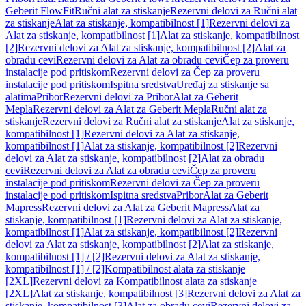
Geberit FlowFit
Ručni alat za stiskanje
Rezervni delovi za Ručni alat
za stiskanje
Alat za stiskanje, kompatibilnost [1]
Rezervni delovi za
Alat za stiskanje, kompatibilnost [1]
Alat za stiskanje, kompatibilnost
[2]
Rezervni delovi za Alat za stiskanje, kompatibilnost [2]
Alat za
obradu cevi
Rezervni delovi za Alat za obradu cevi
Čep za proveru
instalacije pod pritiskom
Rezervni delovi za Čep za proveru
instalacije pod pritiskom
Ispitna sredstva
Uređaj za stiskanje sa
alatima
Pribor
Rezervni delovi za Pribor
Alat za Geberit
Mepla
Rezervni delovi za Alat za Geberit Mepla
Ručni alat za
stiskanje
Rezervni delovi za Ručni alat za stiskanje
Alat za stiskanje,
kompatibilnost [1]
Rezervni delovi za Alat za stiskanje,
kompatibilnost [1]
Alat za stiskanje, kompatibilnost [2]
Rezervni
delovi za Alat za stiskanje, kompatibilnost [2]
Alat za obradu
cevi
Rezervni delovi za Alat za obradu cevi
Čep za proveru
instalacije pod pritiskom
Rezervni delovi za Čep za proveru
instalacije pod pritiskom
Ispitna sredstva
Pribor
Alat za Geberit
Mapress
Rezervni delovi za Alat za Geberit Mapress
Alat za
stiskanje, kompatibilnost [1]
Rezervni delovi za Alat za stiskanje,
kompatibilnost [1]
Alat za stiskanje, kompatibilnost [2]
Rezervni
delovi za Alat za stiskanje, kompatibilnost [2]
Alat za stiskanje,
kompatibilnost [1] / [2]
Rezervni delovi za Alat za stiskanje,
kompatibilnost [1] / [2]
Kompatibilnost alata za stiskanje
[2XL]
Rezervni delovi za Kompatibilnost alata za stiskanje
[2XL]
Alat za stiskanje, kompatibilnost [3]
Rezervni delovi za Alat za
stiskanje, kompatibilnost [3]
Alat za obradu cevi
Rezervni delovi za