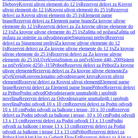
žljebove
Krovni ulivni elementi do 12 l/s
Rezervni delovi za Krovni
ulivni elementi do 12 l/s
Krovni ulivni elementi do 25 l/s
Rezervni
delovi za Krovni ulivni elementi do 25 l/s
Elementi parne
brane
Rezervni delovi za Elementi parne brane
Za krovne ulivne
elemente do 12 l/s
Rezervni delovi za Za krovne ulivne elemente do
12 l/s
Za krovne ulivne elemente do 25 l/s
Zaštita od požara
Zaštita od
požara za sisteme za odvodnjavanje
Sigurnosni prelivi
Rezervni
delovi za Sigurnosni prelivi
Za krovne ulivne elemente do 12
l/s
Rezervni delovi za Za krovne ulivne elemente do 12 l/s
Za krovne
ulivne elemente do 25 l/s
Rezervni delovi za Za krovne ulivne
elemente do 25 l/s
Učvršćenja
Sistem za pričvršćenje d40–200
Sistem
za pričvršćenje d250–315
Pribor
Rezervni delovi za Pribor
Za krovne
ulivne elemente
Rezervni delovi za Za krovne ulivne elemente
Za
učvršćenja
Konvencionalno odvodnjavanje krova
Krovni ulivni
elementi
Rezervni delovi za Krovni ulivni elementi
Elementi parne
brane
Rezervni delovi za Elementi parne brane
Pribor
Rezervni delovi
za Pribor
Podni odvod
Odvodnjavanje unutrašnjih i spoljnih
površina
Rezervni delovi za Odvodnjavanje unutrašnjih i spoljnih
površina
Podni odvodi 10 x 10 cm
Rezervni delovi za Podni odvodi
10 x 10 cm
Podni odvodi za balkone i terase, 10 x 10 cm
Rezervni
delovi za Podni odvodi za balkone i terase, 10 x 10 cm
Podni odvodi
13 x 13 cm
Rezervni delovi za Podni odvodi 13 x 13 cm
Podni
odvodi za balkone i terase 13 x 13 cm
Rezervni delovi za Podni
odvodi za balkone i terase 13 x 13 cm
Pribor
Rezervni delovi za
Pribor
Alati
Alati
Alat za Geberit FlowFit
Rezervni delovi za Alat za