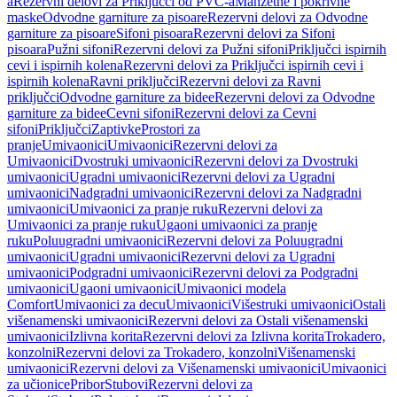
a
Rezervni delovi za Priključci od PVC-a
Manžetne i pokrivne
maske
Odvodne garniture za pisoare
Rezervni delovi za Odvodne
garniture za pisoare
Sifoni pisoara
Rezervni delovi za Sifoni
pisoara
Pužni sifoni
Rezervni delovi za Pužni sifoni
Priključci ispirnih
cevi i ispirnih kolena
Rezervni delovi za Priključci ispirnih cevi i
ispirnih kolena
Ravni priključci
Rezervni delovi za Ravni
priključci
Odvodne garniture za bidee
Rezervni delovi za Odvodne
garniture za bidee
Cevni sifoni
Rezervni delovi za Cevni
sifoni
Priključci
Zaptivke
Prostori za
pranje
Umivaonici
Umivaonici
Rezervni delovi za
Umivaonici
Dvostruki umivaonici
Rezervni delovi za Dvostruki
umivaonici
Ugradni umivaonici
Rezervni delovi za Ugradni
umivaonici
Nadgradni umivaonici
Rezervni delovi za Nadgradni
umivaonici
Umivaonici za pranje ruku
Rezervni delovi za
Umivaonici za pranje ruku
Ugaoni umivaonici za pranje
ruku
Poluugradni umivaonici
Rezervni delovi za Poluugradni
umivaonici
Ugradni umivaonici
Rezervni delovi za Ugradni
umivaonici
Podgradni umivaonici
Rezervni delovi za Podgradni
umivaonici
Ugaoni umivaonici
Umivaonici modela
Comfort
Umivaonici za decu
Umivaonici
Višestruki umivaonici
Ostali
višenamenski umivaonici
Rezervni delovi za Ostali višenamenski
umivaonici
Izlivna korita
Rezervni delovi za Izlivna korita
Trokadero,
konzolni
Rezervni delovi za Trokadero, konzolni
Višenamenski
umivaonici
Rezervni delovi za Višenamenski umivaonici
Umivaonici
za učionice
Pribor
Stubovi
Rezervni delovi za