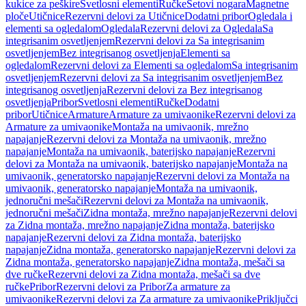
kukice za peškire
Svetlosni elementi
Ručke
Setovi nogara
Magnetne
ploče
Utičnice
Rezervni delovi za Utičnice
Dodatni pribor
Ogledala i
elementi sa ogledalom
Ogledala
Rezervni delovi za Ogledala
Sa
integrisanim osvetljenjem
Rezervni delovi za Sa integrisanim
osvetljenjem
Bez integrisanog osvetljenja
Elementi sa
ogledalom
Rezervni delovi za Elementi sa ogledalom
Sa integrisanim
osvetljenjem
Rezervni delovi za Sa integrisanim osvetljenjem
Bez
integrisanog osvetljenja
Rezervni delovi za Bez integrisanog
osvetljenja
Pribor
Svetlosni elementi
Ručke
Dodatni
pribor
Utičnice
Armature
Armature za umivaonike
Rezervni delovi za
Armature za umivaonike
Montaža na umivaonik, mrežno
napajanje
Rezervni delovi za Montaža na umivaonik, mrežno
napajanje
Montaža na umivaonik, baterijsko napajanje
Rezervni
delovi za Montaža na umivaonik, baterijsko napajanje
Montaža na
umivaonik, generatorsko napajanje
Rezervni delovi za Montaža na
umivaonik, generatorsko napajanje
Montaža na umivaonik,
jednoručni mešači
Rezervni delovi za Montaža na umivaonik,
jednoručni mešači
Zidna montaža, mrežno napajanje
Rezervni delovi
za Zidna montaža, mrežno napajanje
Zidna montaža, baterijsko
napajanje
Rezervni delovi za Zidna montaža, baterijsko
napajanje
Zidna montaža, generatorsko napajanje
Rezervni delovi za
Zidna montaža, generatorsko napajanje
Zidna montaža, mešači sa
dve ručke
Rezervni delovi za Zidna montaža, mešači sa dve
ručke
Pribor
Rezervni delovi za Pribor
Za armature za
umivaonike
Rezervni delovi za Za armature za umivaonike
Priključci