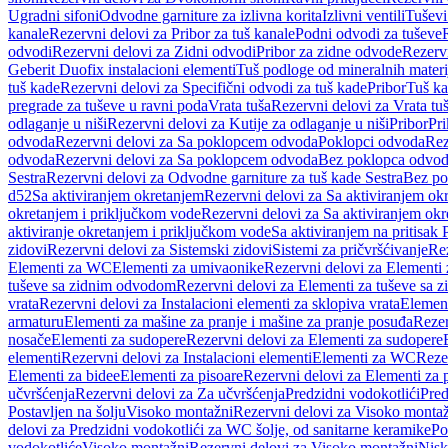
Ugradni sifoni
Odvodne garniture za izlivna korita
Izlivni ventili
Tuševi
kanale
Rezervni delovi za Pribor za tuš kanale
Podni odvodi za tuševe
odvodi
Rezervni delovi za Zidni odvodi
Pribor za zidne odvode
Rezervn
Geberit Duofix instalacioni elementi
Tuš podloge od mineralnih materi
tuš kade
Rezervni delovi za Specifični odvodi za tuš kade
Pribor
Tuš ka
pregrade za tuševe u ravni poda
Vrata tuša
Rezervni delovi za Vrata tu
odlaganje u niši
Rezervni delovi za Kutije za odlaganje u niši
Pribor
Pri
odvoda
Rezervni delovi za Sa poklopcem odvoda
Poklopci odvoda
Rez
odvoda
Rezervni delovi za Sa poklopcem odvoda
Bez poklopca odvo
Sestra
Rezervni delovi za Odvodne garniture za tuš kade Sestra
Bez po
d52
Sa aktiviranjem okretanjem
Rezervni delovi za Sa aktiviranjem ok
okretanjem i priključkom vode
Rezervni delovi za Sa aktiviranjem ok
aktiviranje okretanjem i priključkom vode
Sa aktiviranjem na pritisak
zidovi
Rezervni delovi za Sistemski zidovi
Sistemi za pričvršćivanje
Rez
Elementi za WC
Elementi za umivaonike
Rezervni delovi za Elementi
tuševe sa zidnim odvodom
Rezervni delovi za Elementi za tuševe sa
vrata
Rezervni delovi za Instalacioni elementi za sklopiva vrata
Element
armaturu
Elementi za mašine za pranje i mašine za pranje posuđa
Rezer
nosače
Elementi za sudopere
Rezervni delovi za Elementi za sudopere
elementi
Rezervni delovi za Instalacioni elementi
Elementi za WC
Reze
Elementi za bidee
Elementi za pisoare
Rezervni delovi za Elementi za 
učvršćenja
Rezervni delovi za Za učvršćenja
Predzidni vodokotlići
Pred
Postavljen na šolju
Visoko montažni
Rezervni delovi za Visoko monta
delovi za Predzidni vodokotlići za WC šolje, od sanitarne keramike
Po
vodokotliće
Visoko montažni
Rezervni delovi za Visoko montažni
Nisk