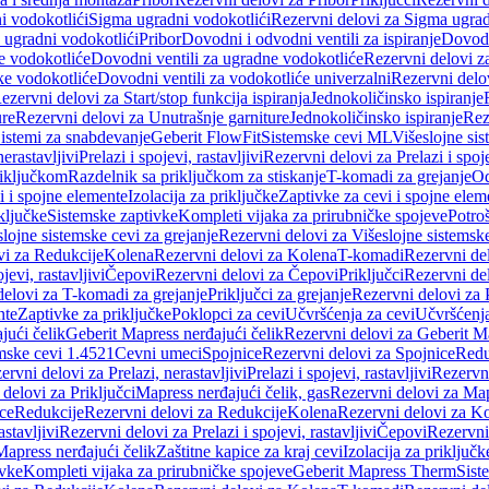
i vodokotlići
Sigma ugradni vodokotlići
Rezervni delovi za Sigma ugrad
 ugradni vodokotlići
Pribor
Dovodni i odvodni ventili za ispiranje
Dovodn
e vodokotliće
Dovodni ventili za ugradne vodokotliće
Rezervni delovi z
ke vodokotliće
Dovodni ventili za vodokotliće univerzalni
Rezervni delov
ezervni delovi za Start/stop funkcija ispiranja
Jednokoličinsko ispiranje
ure
Rezervni delovi za Unutrašnje garniture
Jednokoličinsko ispiranje
Rez
istemi za snabdevanje
Geberit FlowFit
Sistemske cevi ML
Višeslojne sis
nerastavljivi
Prelazi i spojevi, rastavljivi
Rezervni delovi za Prelazi i spoje
riključkom
Razdelnik sa priključkom za stiskanje
T-komadi za grejanje
Od
vi i spojne elemente
Izolacija za priključke
Zaptivke za cevi i spojne elem
ključke
Sistemske zaptivke
Kompleti vijaka za prirubničke spojeve
Potroš
slojne sistemske cevi za grejanje
Rezervni delovi za Višeslojne sistemske
vi za Redukcije
Kolena
Rezervni delovi za Kolena
T-komadi
Rezervni de
jevi, rastavljivi
Čepovi
Rezervni delovi za Čepovi
Priključci
Rezervni del
delovi za T-komadi za grejanje
Priključci za grejanje
Rezervni delovi za P
nte
Zaptivke za priključke
Poklopci za cevi
Učvršćenja za cevi
Učvršćenja
jući čelik
Geberit Mapress nerđajući čelik
Rezervni delovi za Geberit Ma
mske cevi 1.4521
Cevni umeci
Spojnice
Rezervni delovi za Spojnice
Redu
ervni delovi za Prelazi, nerastavljivi
Prelazi i spojevi, rastavljivi
Rezervni
delovi za Priključci
Mapress nerđajući čelik, gas
Rezervni delovi za Map
ce
Redukcije
Rezervni delovi za Redukcije
Kolena
Rezervni delovi za K
astavljivi
Rezervni delovi za Prelazi i spojevi, rastavljivi
Čepovi
Rezervni
Mapress nerđajući čelik
Zaštitne kapice za kraj cevi
Izolacija za priključk
ivke
Kompleti vijaka za prirubničke spojeve
Geberit Mapress Therm
Sist