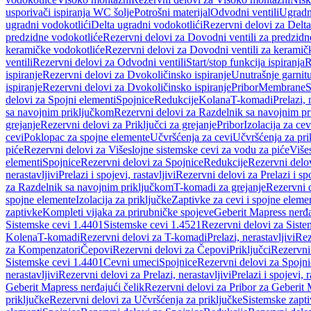
usporivači ispiranja WC šolje
Potrošni materijal
Odvodni ventili
Ugradn
ugradni vodokotlići
Delta ugradni vodokotlići
Rezervni delovi za Delta
predzidne vodokotliće
Rezervni delovi za Dovodni ventili za predzidn
keramičke vodokotliće
Rezervni delovi za Dovodni ventili za keramič
ventili
Rezervni delovi za Odvodni ventili
Start/stop funkcija ispiranja
R
ispiranje
Rezervni delovi za Dvokoličinsko ispiranje
Unutrašnje garnit
ispiranje
Rezervni delovi za Dvokoličinsko ispiranje
Pribor
Membrane
S
delovi za Spojni elementi
Spojnice
Redukcije
Kolana
T-komadi
Prelazi, 
sa navojnim priključkom
Rezervni delovi za Razdelnik sa navojnim p
grejanje
Rezervni delovi za Priključci za grejanje
Pribor
Izolacija za ce
cevi
Poklopac za spojne elemente
Učvršćenja za cevi
Učvršćenja za pri
piće
Rezervni delovi za Višeslojne sistemske cevi za vodu za piće
Više
elementi
Spojnice
Rezervni delovi za Spojnice
Redukcije
Rezervni delo
nerastavljivi
Prelazi i spojevi, rastavljivi
Rezervni delovi za Prelazi i spo
za Razdelnik sa navojnim priključkom
T-komadi za grejanje
Rezervni 
spojne elemente
Izolacija za priključke
Zaptivke za cevi i spojne eleme
zaptivke
Kompleti vijaka za prirubničke spojeve
Geberit Mapress nerđa
Sistemske cevi 1.4401
Sistemske cevi 1.4521
Rezervni delovi za Siste
Kolena
T-komadi
Rezervni delovi za T-komadi
Prelazi, nerastavljivi
Rez
za Kompenzatori
Čepovi
Rezervni delovi za Čepovi
Priključci
Rezervni 
Sistemske cevi 1.4401
Cevni umeci
Spojnice
Rezervni delovi za Spojni
nerastavljivi
Rezervni delovi za Prelazi, nerastavljivi
Prelazi i spojevi, r
Geberit Mapress nerđajući čelik
Rezervni delovi za Pribor za Geberit 
priključke
Rezervni delovi za Učvršćenja za priključke
Sistemske zapt