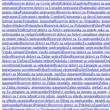
sifoni
Rezervni delovi za Cevni sifoni
Priključci
Zaptivke
Prostori za pr
umivaonici
Rezervni delovi za Ugradni umivaonici
Nadgradni umivaon
pranje ruku
Poluugradni umivaonici
Rezervni delovi za Poluugradni u
umivaonici
Umivaonici modela Comfort
Umivaonici za decu
Umivaoni
Izlivna korita
Trokadero, konzolni
Rezervni delovi za Trokadero, konz
Stubovi
Stubovi
Polustubovi
Rezervni delovi za Polustubovi
Pribor
Pokl
sa ormarićem
Rezervni delovi za Setovi umivaonika za pranje ruku s
umivaonika sa ormarićem
Rezervni delovi za Setovi ugradnog umivao
za pranje ruku
Za umivaonike
Rezervni delovi za Za umivaonike
Za dv
umivaonike
Rezervni delovi za Ploče za umivaonike
Za nadpultne umi
za Za pravougaone nadpultne umivaonike
Za ugradne umivaonike
Boč
Visoki ormarići
Srednje visoki ormarići
Rezervni delovi za Srednje vis
police
Rezervni delovi za Zidne police
Pribor
Rezervni delovi za Pribor
delovi za Utičnice
Dodatni pribor
Ogledala i elementi sa ogledalom
Ogl
osvetljenja
Elementi sa ogledalom
Rezervni delovi za Elementi sa ogl
integrisanog osvetljenja
Pribor
Svetlosni elementi
Ručke
Dodatni pribor
delovi za Montaža na umivaonik, mrežno napajanje
Montaža na umivao
napajanje
Rezervni delovi za Montaža na umivaonik, generatorsko nap
napajanje
Rezervni delovi za Zidna montaža, mrežno napajanje
Zidna 
za Zidna montaža, generatorsko napajanje
Zidna montaža, mešači sa d
za Za armature za umivaonike
Priključci uređaja za prostor za pranje, 
delovi za Cevni sifoni
Cevni sifoni, modeli za uštedu prostora
Rezervni
za uštedu prostora
Rezervni delovi za Sifoni za umivaonike, modeli za
umivaonike
Poklopci
Priključci
Rezervni delovi za Priključci
Zaptivke
O
sifoni
Rezervni delovi za Dvokomorni sifoni
Ravni priključci
Rezervni 