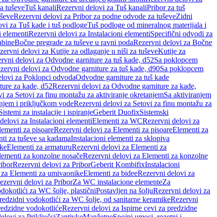
a tuševe
Tuš kanali
Rezervni delovi za Tuš kanali
Pribor za tuš
uševe
Rezervni delovi za Pribor za podne odvode za tuševe
Zidni
vi za Tuš kade i tuš podloge
Tuš podloge od mineralnog materijala i
i elementi
Rezervni delovi za Instalacioni elementi
Specifični odvodi za
abine
Bočne pregrade za tuševe u ravni poda
Rezervni delovi za Bočne
zervni delovi za Kutije za odlaganje u niši za tuševe
Kutije za
rvni delovi za Odvodne garniture za tuš kade, d52
Sa poklopcem
zervni delovi za Odvodne garniture za tuš kade, d90
Sa poklopcem
elovi za Poklopci odvoda
Odvodne garniture za tuš kade
ure za kade, d52
Rezervni delovi za Odvodne garniture za kade,
i za Setovi za finu montažu za aktiviranje okretanjem
Sa aktiviranjem
anjem i priključkom vode
Rezervni delovi za Setovi za finu montažu za
Sistemi za instalacije i ispiranje
Geberit Duofix
Sistemski
delovi za Instalacioni elementi
Elementi za WC
Rezervni delovi za
lementi za pisoare
Rezervni delovi za Elementi za pisoare
Elementi za
nti za tuševe sa kadama
Instalacioni elementi za sklopiva
ike
Elementi za armaturu
Rezervni delovi za Elementi za
lementi za konzolne nosače
Rezervni delovi za Elementi za konzolne
ibor
Rezervni delovi za Pribor
Geberit Kombifix
Instalacioni
 za Elementi za umivaonike
Elementi za bidee
Rezervni delovi za
ezervni delovi za Pribor
Za WC instalacione elemente
Za
dokotlići za WC šolje, plastični
Postavljen na šolju
Rezervni delovi za
redzidni vodokotlići za WC šolje, od sanitarne keramike
Rezervni
predzidne vodokotliće
Rezervni delovi za Ispirne cevi za predzidne
elovi za Priključci
Zaptivke
Manžetne
Spojni umeci, rozetni i