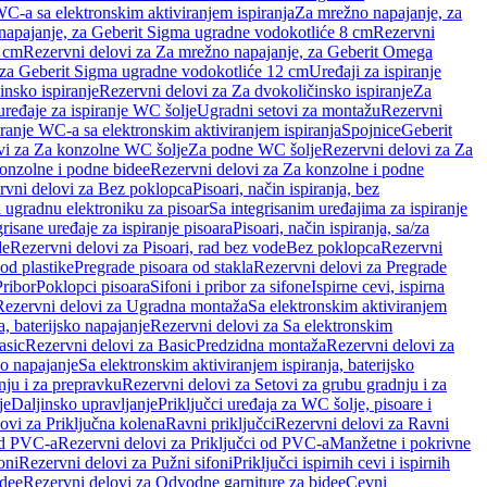
WC-a sa elektronskim aktiviranjem ispiranja
Za mrežno napajanje, za
apajanje, za Geberit Sigma ugradne vodokotliće 8 cm
Rezervni
2 cm
Rezervni delovi za Za mrežno napajanje, za Geberit Omega
, za Geberit Sigma ugradne vodokotliće 12 cm
Uređaji za ispiranje
insko ispiranje
Rezervni delovi za Za dvokoličinsko ispiranje
Za
uređaje za ispiranje WC šolje
Ugradni setovi za montažu
Rezervni
iranje WC-a sa elektronskim aktiviranjem ispiranja
Spojnice
Geberit
vi za Za konzolne WC šolje
Za podne WC šolje
Rezervni delovi za Za
onzolne i podne bidee
Rezervni delovi za Za konzolne i podne
rvni delovi za Bez poklopca
Pisoari, način ispiranja, bez
i ugradnu elektroniku za pisoar
Sa integrisanim uređajima za ispiranje
risane uređaje za ispiranje pisoara
Pisoari, način ispiranja, sa/za
de
Rezervni delovi za Pisoari, rad bez vode
Bez poklopca
Rezervni
od plastike
Pregrade pisoara od stakla
Rezervni delovi za Pregrade
Pribor
Poklopci pisoara
Sifoni i pribor za sifone
Ispirne cevi, ispirna
Rezervni delovi za Ugradna montaža
Sa elektronskim aktiviranjem
a, baterijsko napajanje
Rezervni delovi za Sa elektronskim
asic
Rezervni delovi za Basic
Predzidna montaža
Rezervni delovi za
no napajanje
Sa elektronskim aktiviranjem ispiranja, baterijsko
nju i za prepravku
Rezervni delovi za Setovi za grubu gradnju i za
je
Daljinsko upravljanje
Priključci uređaja za WC šolje, pisoare i
ovi za Priključna kolena
Ravni priključci
Rezervni delovi za Ravni
od PVC-a
Rezervni delovi za Priključci od PVC-a
Manžetne i pokrivne
oni
Rezervni delovi za Pužni sifoni
Priključci ispirnih cevi i ispirnih
idee
Rezervni delovi za Odvodne garniture za bidee
Cevni