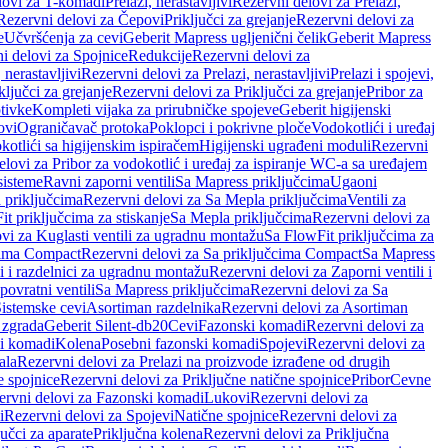
lovi za T-komadi
Prelazi, nerastavljivi
Rezervni delovi za Prelazi,
Rezervni delovi za Čepovi
Priključci za grejanje
Rezervni delovi za
e
Učvršćenja za cevi
Geberit Mapress ugljenični čelik
Geberit Mapress
i delovi za Spojnice
Redukcije
Rezervni delovi za
, nerastavljivi
Rezervni delovi za Prelazi, nerastavljivi
Prelazi i spojevi,
ključci za grejanje
Rezervni delovi za Priključci za grejanje
Pribor za
tivke
Kompleti vijaka za prirubničke spojeve
Geberit higijenski
ovi
Ograničavač protoka
Poklopci i pokrivne ploče
Vodokotlići i uređaj
otlići sa higijenskim ispiračem
Higijenski ugrađeni moduli
Rezervni
elovi za Pribor za vodokotlić i uređaj za ispiranje WC-a sa uređajem
sisteme
Ravni zaporni ventili
Sa Mapress priključcima
Ugaoni
 priključcima
Rezervni delovi za Sa Mepla priključcima
Ventili za
t priključcima za stiskanje
Sa Mepla priključcima
Rezervni delovi za
vi za Kuglasti ventili za ugradnu montažu
Sa FlowFit priključcima za
cima Compact
Rezervni delovi za Sa priključcima Compact
Sa Mapress
i i razdelnici za ugradnu montažu
Rezervni delovi za Zaporni ventili i
ovratni ventili
Sa Mapress priključcima
Rezervni delovi za Sa
Sistemske cevi
Asortiman razdelnika
Rezervni delovi za Asortiman
 zgrada
Geberit Silent-db20
Cevi
Fazonski komadi
Rezervni delovi za
i komadi
Kolena
Posebni fazonski komadi
Spojevi
Rezervni delovi za
ala
Rezervni delovi za Prelazi na proizvode izrađene od drugih
e spojnice
Rezervni delovi za Priključne natične spojnice
Pribor
Cevne
ervni delovi za Fazonski komadi
Lukovi
Rezervni delovi za
i
Rezervni delovi za Spojevi
Natične spojnice
Rezervni delovi za
učci za aparate
Priključna kolena
Rezervni delovi za Priključna