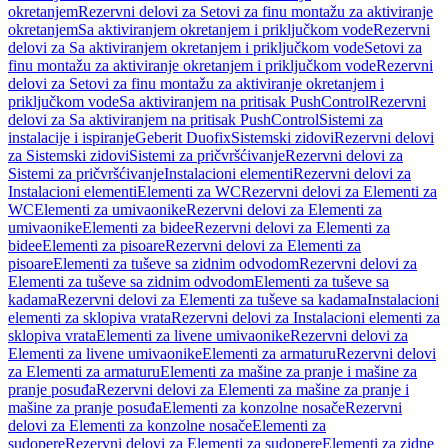
okretanjem
Rezervni delovi za Setovi za finu montažu za aktiviranje
okretanjem
Sa aktiviranjem okretanjem i priključkom vode
Rezervni
delovi za Sa aktiviranjem okretanjem i priključkom vode
Setovi za
finu montažu za aktiviranje okretanjem i priključkom vode
Rezervni
delovi za Setovi za finu montažu za aktiviranje okretanjem i
priključkom vode
Sa aktiviranjem na pritisak PushControl
Rezervni
delovi za Sa aktiviranjem na pritisak PushControl
Sistemi za
instalacije i ispiranje
Geberit Duofix
Sistemski zidovi
Rezervni delovi
za Sistemski zidovi
Sistemi za pričvršćivanje
Rezervni delovi za
Sistemi za pričvršćivanje
Instalacioni elementi
Rezervni delovi za
Instalacioni elementi
Elementi za WC
Rezervni delovi za Elementi za
WC
Elementi za umivaonike
Rezervni delovi za Elementi za
umivaonike
Elementi za bidee
Rezervni delovi za Elementi za
bidee
Elementi za pisoare
Rezervni delovi za Elementi za
pisoare
Elementi za tuševe sa zidnim odvodom
Rezervni delovi za
Elementi za tuševe sa zidnim odvodom
Elementi za tuševe sa
kadama
Rezervni delovi za Elementi za tuševe sa kadama
Instalacioni
elementi za sklopiva vrata
Rezervni delovi za Instalacioni elementi za
sklopiva vrata
Elementi za livene umivaonike
Rezervni delovi za
Elementi za livene umivaonike
Elementi za armaturu
Rezervni delovi
za Elementi za armaturu
Elementi za mašine za pranje i mašine za
pranje posuđa
Rezervni delovi za Elementi za mašine za pranje i
mašine za pranje posuđa
Elementi za konzolne nosače
Rezervni
delovi za Elementi za konzolne nosače
Elementi za
sudopere
Rezervni delovi za Elementi za sudopere
Elementi za zidne