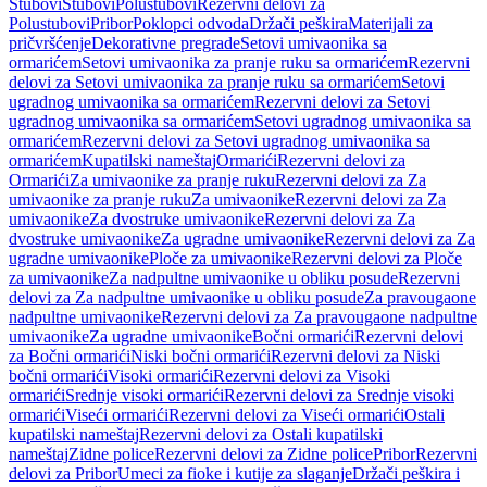
Stubovi
Stubovi
Polustubovi
Rezervni delovi za
Polustubovi
Pribor
Poklopci odvoda
Držači peškira
Materijali za
pričvršćenje
Dekorativne pregrade
Setovi umivaonika sa
ormarićem
Setovi umivaonika za pranje ruku sa ormarićem
Rezervni
delovi za Setovi umivaonika za pranje ruku sa ormarićem
Setovi
ugradnog umivaonika sa ormarićem
Rezervni delovi za Setovi
ugradnog umivaonika sa ormarićem
Setovi ugradnog umivaonika sa
ormarićem
Rezervni delovi za Setovi ugradnog umivaonika sa
ormarićem
Kupatilski nameštaj
Ormarići
Rezervni delovi za
Ormarići
Za umivaonike za pranje ruku
Rezervni delovi za Za
umivaonike za pranje ruku
Za umivaonike
Rezervni delovi za Za
umivaonike
Za dvostruke umivaonike
Rezervni delovi za Za
dvostruke umivaonike
Za ugradne umivaonike
Rezervni delovi za Za
ugradne umivaonike
Ploče za umivaonike
Rezervni delovi za Ploče
za umivaonike
Za nadpultne umivaonike u obliku posude
Rezervni
delovi za Za nadpultne umivaonike u obliku posude
Za pravougaone
nadpultne umivaonike
Rezervni delovi za Za pravougaone nadpultne
umivaonike
Za ugradne umivaonike
Bočni ormarići
Rezervni delovi
za Bočni ormarići
Niski bočni ormarići
Rezervni delovi za Niski
bočni ormarići
Visoki ormarići
Rezervni delovi za Visoki
ormarići
Srednje visoki ormarići
Rezervni delovi za Srednje visoki
ormarići
Viseći ormarići
Rezervni delovi za Viseći ormarići
Ostali
kupatilski nameštaj
Rezervni delovi za Ostali kupatilski
nameštaj
Zidne police
Rezervni delovi za Zidne police
Pribor
Rezervni
delovi za Pribor
Umeci za fioke i kutije za slaganje
Držači peškira i