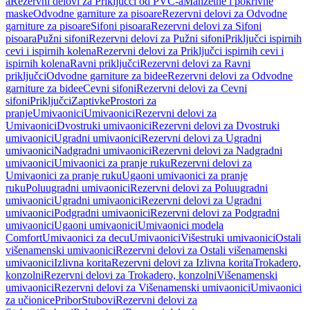
a
Rezervni delovi za Priključci od PVC-a
Manžetne i pokrivne
maske
Odvodne garniture za pisoare
Rezervni delovi za Odvodne
garniture za pisoare
Sifoni pisoara
Rezervni delovi za Sifoni
pisoara
Pužni sifoni
Rezervni delovi za Pužni sifoni
Priključci ispirnih
cevi i ispirnih kolena
Rezervni delovi za Priključci ispirnih cevi i
ispirnih kolena
Ravni priključci
Rezervni delovi za Ravni
priključci
Odvodne garniture za bidee
Rezervni delovi za Odvodne
garniture za bidee
Cevni sifoni
Rezervni delovi za Cevni
sifoni
Priključci
Zaptivke
Prostori za
pranje
Umivaonici
Umivaonici
Rezervni delovi za
Umivaonici
Dvostruki umivaonici
Rezervni delovi za Dvostruki
umivaonici
Ugradni umivaonici
Rezervni delovi za Ugradni
umivaonici
Nadgradni umivaonici
Rezervni delovi za Nadgradni
umivaonici
Umivaonici za pranje ruku
Rezervni delovi za
Umivaonici za pranje ruku
Ugaoni umivaonici za pranje
ruku
Poluugradni umivaonici
Rezervni delovi za Poluugradni
umivaonici
Ugradni umivaonici
Rezervni delovi za Ugradni
umivaonici
Podgradni umivaonici
Rezervni delovi za Podgradni
umivaonici
Ugaoni umivaonici
Umivaonici modela
Comfort
Umivaonici za decu
Umivaonici
Višestruki umivaonici
Ostali
višenamenski umivaonici
Rezervni delovi za Ostali višenamenski
umivaonici
Izlivna korita
Rezervni delovi za Izlivna korita
Trokadero,
konzolni
Rezervni delovi za Trokadero, konzolni
Višenamenski
umivaonici
Rezervni delovi za Višenamenski umivaonici
Umivaonici
za učionice
Pribor
Stubovi
Rezervni delovi za