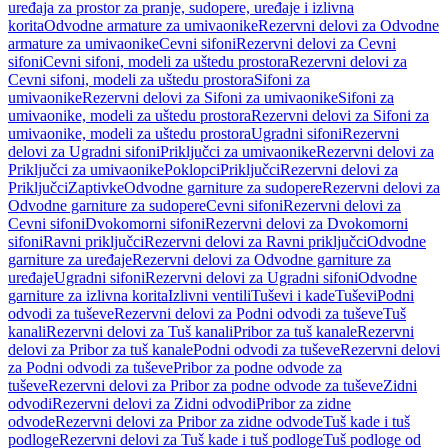
uređaja za prostor za pranje, sudopere, uređaje i izlivna
korita
Odvodne armature za umivaonike
Rezervni delovi za Odvodne
armature za umivaonike
Cevni sifoni
Rezervni delovi za Cevni
sifoni
Cevni sifoni, modeli za uštedu prostora
Rezervni delovi za
Cevni sifoni, modeli za uštedu prostora
Sifoni za
umivaonike
Rezervni delovi za Sifoni za umivaonike
Sifoni za
umivaonike, modeli za uštedu prostora
Rezervni delovi za Sifoni za
umivaonike, modeli za uštedu prostora
Ugradni sifoni
Rezervni
delovi za Ugradni sifoni
Priključci za umivaonike
Rezervni delovi za
Priključci za umivaonike
Poklopci
Priključci
Rezervni delovi za
Priključci
Zaptivke
Odvodne garniture za sudopere
Rezervni delovi za
Odvodne garniture za sudopere
Cevni sifoni
Rezervni delovi za
Cevni sifoni
Dvokomorni sifoni
Rezervni delovi za Dvokomorni
sifoni
Ravni priključci
Rezervni delovi za Ravni priključci
Odvodne
garniture za uređaje
Rezervni delovi za Odvodne garniture za
uređaje
Ugradni sifoni
Rezervni delovi za Ugradni sifoni
Odvodne
garniture za izlivna korita
Izlivni ventili
Tuševi i kade
Tuševi
Podni
odvodi za tuševe
Rezervni delovi za Podni odvodi za tuševe
Tuš
kanali
Rezervni delovi za Tuš kanali
Pribor za tuš kanale
Rezervni
delovi za Pribor za tuš kanale
Podni odvodi za tuševe
Rezervni delovi
za Podni odvodi za tuševe
Pribor za podne odvode za
tuševe
Rezervni delovi za Pribor za podne odvode za tuševe
Zidni
odvodi
Rezervni delovi za Zidni odvodi
Pribor za zidne
odvode
Rezervni delovi za Pribor za zidne odvode
Tuš kade i tuš
podloge
Rezervni delovi za Tuš kade i tuš podloge
Tuš podloge od