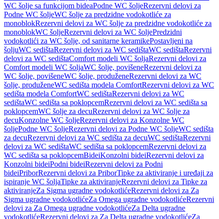
WC šolje sa funkcijom bidea
Podne WC šolje
Rezervni delovi za
Podne WC šolje
WC šolje za predzidne vodokotliće za
monoblok
Rezervni delovi za WC šolje za predzidne vodokotliće za
monoblok
WC šolje
Rezervni delovi za WC šolje
Predzidni
vodokotlići za WC šolje, od sanitarne keramike
Postavljeni na
šolju
WC sedišta
Rezervni delovi za WC sedišta
WC sedišta
Rezervni
delovi za WC sedišta
Comfort modeli WC šolja
Rezervni delovi za
Comfort modeli WC šolja
WC šolje, povišene
Rezervni delovi za
WC šolje, povišene
WC šolje, produžene
Rezervni delovi za WC
šolje, produžene
WC sedišta modela Comfort
Rezervni delovi za WC
sedišta modela Comfort
WC sedišta
Rezervni delovi za WC
sedišta
WC sedišta sa poklopcem
Rezervni delovi za WC sedišta sa
poklopcem
WC šolje za decu
Rezervni delovi za WC šolje za
decu
Konzolne WC šolje
Rezervni delovi za Konzolne WC
šolje
Podne WC šolje
Rezervni delovi za Podne WC šolje
WC sedišta
za decu
Rezervni delovi za WC sedišta za decu
WC sedišta
Rezervni
delovi za WC sedišta
WC sedišta sa poklopcem
Rezervni delovi za
WC sedišta sa poklopcem
Bidei
Konzolni bidei
Rezervni delovi za
Konzolni bidei
Podni bidei
Rezervni delovi za Podni
bidei
Pribor
Rezervni delovi za Pribor
Tipke za aktiviranje i uređaji za
ispiranje WC šolja
Tipke za aktiviranje
Rezervni delovi za Tipke za
aktiviranje
Za Sigma ugradne vodokotliće
Rezervni delovi za Za
Sigma ugradne vodokotliće
Za Omega ugradne vodokotliće
Rezervni
delovi za Za Omega ugradne vodokotliće
Za Delta ugradne
vodokotliće
Rezervni delovi za Za Delta ugradne vodokotliće
Za