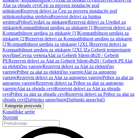
Alat za obradu cevi
Čep za proveru instalacije pod
pritiskom
Rezervni delovi za Čep za proveru instalacije pod
pritiskom
Ispitna sredstva
Rezervni delovi za Ispitna
sredstva
Pribor
Uređaji za stiskanje
Rezervni delovi za Uređaji za
stiskanje
Kompatibilnost uređaja za stiskanje [1]
Rezervni delovi za
Kompatibilnost uređaja za stiskanje [1]
Kompatibilnost uređaja za
stiskanje [2]
Rezervni delovi za Kompatibilnost uređaja za stiskanje
[2]
Kompatibilnost uređaja za stiskanje [2XL]
Rezervni delovi za
Kompatibilnost uređaja za stiskanje [2XL]
Za Geberit temperiranje
površine
Cevna vretena
Alat za Geberit Silent-db20 / Geberit
PE
Rezervni delovi za Alat za Geberit Silent-db20 / Geberit PE
Alat
za električno varenje
Rezervni delovi za Alat za električno
varenje
Pribor za alat za električno varenje
Alat za autogeno
varenje
Rezervni delovi za Alat za autogeno varenje
Pribor za alat za
autogeno varenje
Rezervni delovi za Pribor za alat za autogeno
varenje
Alat za obradu cevi
Rezervni delovi za Alat za obradu
cevi
Pribor za alat za obradu cevi
Rezervni delovi za Pribor za alat za
obradu cevi
Daljinsko upravljanje
Daljinski upravljači
Kategorije proizvoda
Kupatilske serije
Novosti