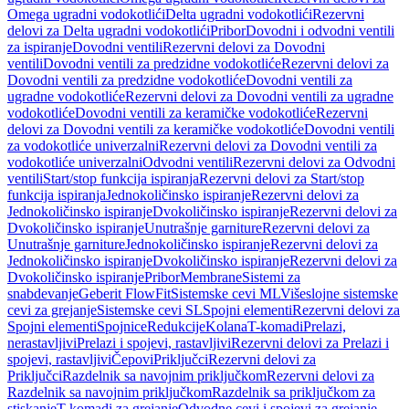
Omega ugradni vodokotlići
Delta ugradni vodokotlići
Rezervni
delovi za Delta ugradni vodokotlići
Pribor
Dovodni i odvodni ventili
za ispiranje
Dovodni ventili
Rezervni delovi za Dovodni
ventili
Dovodni ventili za predzidne vodokotliće
Rezervni delovi za
Dovodni ventili za predzidne vodokotliće
Dovodni ventili za
ugradne vodokotliće
Rezervni delovi za Dovodni ventili za ugradne
vodokotliće
Dovodni ventili za keramičke vodokotliće
Rezervni
delovi za Dovodni ventili za keramičke vodokotliće
Dovodni ventili
za vodokotliće univerzalni
Rezervni delovi za Dovodni ventili za
vodokotliće univerzalni
Odvodni ventili
Rezervni delovi za Odvodni
ventili
Start/stop funkcija ispiranja
Rezervni delovi za Start/stop
funkcija ispiranja
Jednokoličinsko ispiranje
Rezervni delovi za
Jednokoličinsko ispiranje
Dvokoličinsko ispiranje
Rezervni delovi za
Dvokoličinsko ispiranje
Unutrašnje garniture
Rezervni delovi za
Unutrašnje garniture
Jednokoličinsko ispiranje
Rezervni delovi za
Jednokoličinsko ispiranje
Dvokoličinsko ispiranje
Rezervni delovi za
Dvokoličinsko ispiranje
Pribor
Membrane
Sistemi za
snabdevanje
Geberit FlowFit
Sistemske cevi ML
Višeslojne sistemske
cevi za grejanje
Sistemske cevi SL
Spojni elementi
Rezervni delovi za
Spojni elementi
Spojnice
Redukcije
Kolana
T-komadi
Prelazi,
nerastavljivi
Prelazi i spojevi, rastavljivi
Rezervni delovi za Prelazi i
spojevi, rastavljivi
Čepovi
Priključci
Rezervni delovi za
Priključci
Razdelnik sa navojnim priključkom
Rezervni delovi za
Razdelnik sa navojnim priključkom
Razdelnik sa priključkom za
stiskanje
T-komadi za grejanje
Odvodne cevi i spojevi za grejanje,