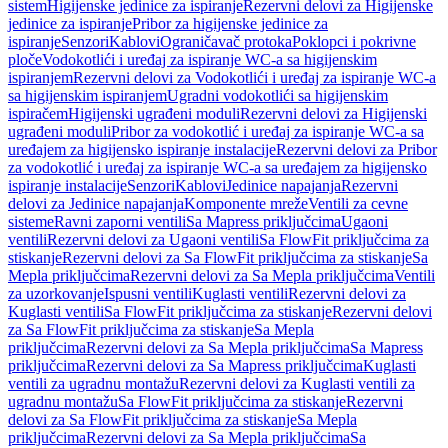
sistem
Higijenske jedinice za ispiranje
Rezervni delovi za Higijenske
jedinice za ispiranje
Pribor za higijenske jedinice za
ispiranje
Senzori
Kablovi
Ograničavač protoka
Poklopci i pokrivne
ploče
Vodokotlići i uređaj za ispiranje WC-a sa higijenskim
ispiranjem
Rezervni delovi za Vodokotlići i uređaj za ispiranje WC-a
sa higijenskim ispiranjem
Ugradni vodokotlići sa higijenskim
ispiračem
Higijenski ugrađeni moduli
Rezervni delovi za Higijenski
ugrađeni moduli
Pribor za vodokotlić i uređaj za ispiranje WC-a sa
uređajem za higijensko ispiranje instalacije
Rezervni delovi za Pribor
za vodokotlić i uređaj za ispiranje WC-a sa uređajem za higijensko
ispiranje instalacije
Senzori
Kablovi
Jedinice napajanja
Rezervni
delovi za Jedinice napajanja
Komponente mreže
Ventili za cevne
sisteme
Ravni zaporni ventili
Sa Mapress priključcima
Ugaoni
ventili
Rezervni delovi za Ugaoni ventili
Sa FlowFit priključcima za
stiskanje
Rezervni delovi za Sa FlowFit priključcima za stiskanje
Sa
Mepla priključcima
Rezervni delovi za Sa Mepla priključcima
Ventili
za uzorkovanje
Ispusni ventili
Kuglasti ventili
Rezervni delovi za
Kuglasti ventili
Sa FlowFit priključcima za stiskanje
Rezervni delovi
za Sa FlowFit priključcima za stiskanje
Sa Mepla
priključcima
Rezervni delovi za Sa Mepla priključcima
Sa Mapress
priključcima
Rezervni delovi za Sa Mapress priključcima
Kuglasti
ventili za ugradnu montažu
Rezervni delovi za Kuglasti ventili za
ugradnu montažu
Sa FlowFit priključcima za stiskanje
Rezervni
delovi za Sa FlowFit priključcima za stiskanje
Sa Mepla
priključcima
Rezervni delovi za Sa Mepla priključcima
Sa