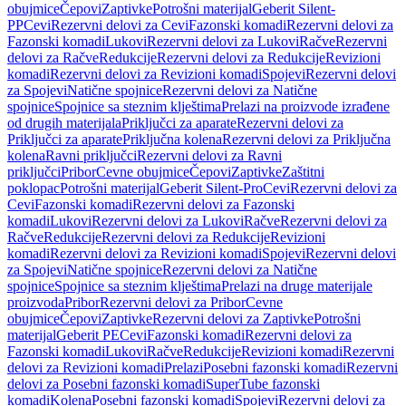
obujmice
Čepovi
Zaptivke
Potrošni materijal
Geberit Silent-
PP
Cevi
Rezervni delovi za Cevi
Fazonski komadi
Rezervni delovi za
Fazonski komadi
Lukovi
Rezervni delovi za Lukovi
Račve
Rezervni
delovi za Račve
Redukcije
Rezervni delovi za Redukcije
Revizioni
komadi
Rezervni delovi za Revizioni komadi
Spojevi
Rezervni delovi
za Spojevi
Natične spojnice
Rezervni delovi za Natične
spojnice
Spojnice sa steznim klještima
Prelazi na proizvode izrađene
od drugih materijala
Priključci za aparate
Rezervni delovi za
Priključci za aparate
Priključna kolena
Rezervni delovi za Priključna
kolena
Ravni priključci
Rezervni delovi za Ravni
priključci
Pribor
Cevne obujmice
Čepovi
Zaptivke
Zaštitni
poklopac
Potrošni materijal
Geberit Silent-Pro
Cevi
Rezervni delovi za
Cevi
Fazonski komadi
Rezervni delovi za Fazonski
komadi
Lukovi
Rezervni delovi za Lukovi
Račve
Rezervni delovi za
Račve
Redukcije
Rezervni delovi za Redukcije
Revizioni
komadi
Rezervni delovi za Revizioni komadi
Spojevi
Rezervni delovi
za Spojevi
Natične spojnice
Rezervni delovi za Natične
spojnice
Spojnice sa steznim klještima
Prelazi na druge materijale
proizvoda
Pribor
Rezervni delovi za Pribor
Cevne
obujmice
Čepovi
Zaptivke
Rezervni delovi za Zaptivke
Potrošni
materijal
Geberit PE
Cevi
Fazonski komadi
Rezervni delovi za
Fazonski komadi
Lukovi
Račve
Redukcije
Revizioni komadi
Rezervni
delovi za Revizioni komadi
Prelazi
Posebni fazonski komadi
Rezervni
delovi za Posebni fazonski komadi
SuperTube fazonski
komadi
Kolena
Posebni fazonski komadi
Spojevi
Rezervni delovi za