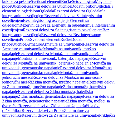
kukice za peškire
Svetlosni elementi
Ručke
Setovi nogara
Magnetne
ploče
Utičnice
Rezervni delovi za Utičnice
Dodatni pribor
Ogledala i
elementi sa ogledalom
Ogledala
Rezervni delovi za Ogledala
Sa
integrisanim osvetljenjem
Rezervni delovi za Sa integrisanim
osvetljenjem
Bez integrisanog osvetljenja
Elementi sa
ogledalom
Rezervni delovi za Elementi sa ogledalom
Sa integrisanim
osvetljenjem
Rezervni delovi za Sa integrisanim osvetljenjem
Bez
integrisanog osvetljenja
Rezervni delovi za Bez integrisanog
osvetljenja
Pribor
Svetlosni elementi
Ručke
Dodatni
pribor
Utičnice
Armature
Armature za umivaonike
Rezervni delovi za
Armature za umivaonike
Montaža na umivaonik, mrežno
napajanje
Rezervni delovi za Montaža na umivaonik, mrežno
napajanje
Montaža na umivaonik, baterijsko napajanje
Rezervni
delovi za Montaža na umivaonik, baterijsko napajanje
Montaža na
umivaonik, generatorsko napajanje
Rezervni delovi za Montaža na
umivaonik, generatorsko napajanje
Montaža na umivaonik,
jednoručni mešači
Rezervni delovi za Montaža na umivaonik,
jednoručni mešači
Zidna montaža, mrežno napajanje
Rezervni delovi
za Zidna montaža, mrežno napajanje
Zidna montaža, baterijsko
napajanje
Rezervni delovi za Zidna montaža, baterijsko
napajanje
Zidna montaža, generatorsko napajanje
Rezervni delovi za
Zidna montaža, generatorsko napajanje
Zidna montaža, mešači sa
dve ručke
Rezervni delovi za Zidna montaža, mešači sa dve
ručke
Pribor
Rezervni delovi za Pribor
Za armature za
umivaonike
Rezervni delovi za Za armature za umivaonike
Priključci