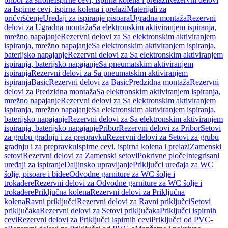
za Ispirne cevi, ispirna kolena i prelazi
Materijali za
pričvršćenje
Uređaji za ispiranje pisoara
Ugradna montaža
Rezervni
delovi za Ugradna montaža
Sa elektronskim aktiviranjem ispiranja,
mrežno napajanje
Rezervni delovi za Sa elektronskim aktiviranjem
ispiranja, mrežno napajanje
Sa elektronskim aktiviranjem ispiranja,
baterijsko napajanje
Rezervni delovi za Sa elektronskim aktiviranjem
ispiranja, baterijsko napajanje
Sa pneumatskim aktiviranjem
ispiranja
Rezervni delovi za Sa pneumatskim aktiviranjem
ispiranja
Basic
Rezervni delovi za Basic
Predzidna montaža
Rezervni
delovi za Predzidna montaža
Sa elektronskim aktiviranjem ispiranja,
mrežno napajanje
Rezervni delovi za Sa elektronskim aktiviranjem
ispiranja, mrežno napajanje
Sa elektronskim aktiviranjem ispiranja,
baterijsko napajanje
Rezervni delovi za Sa elektronskim aktiviranjem
ispiranja, baterijsko napajanje
Pribor
Rezervni delovi za Pribor
Setovi
za grubu gradnju i za prepravku
Rezervni delovi za Setovi za grubu
gradnju i za prepravku
Ispirne cevi, ispirna kolena i prelazi
Zamenski
setovi
Rezervni delovi za Zamenski setovi
Pokrivne ploče
Integrisani
uređaji za ispiranje
Daljinsko upravljanje
Priključci uređaja za WC
šolje, pisoare i bidee
Odvodne garniture za WC šolje i
trokadere
Rezervni delovi za Odvodne garniture za WC šolje i
trokadere
Priključna kolena
Rezervni delovi za Priključna
kolena
Ravni priključci
Rezervni delovi za Ravni priključci
Setovi
priključaka
Rezervni delovi za Setovi priključaka
Priključci ispirnih
cevi
Rezervni delovi za Priključci ispirnih cevi
Priključci od PVC-