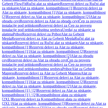
Geberit FlowFit
Ručni alat za stiskanje
Rezervni delovi za Ručni alat
za stiskanje
Alat za stiskanje, kompatibilnost [1]
Rezervni delovi za
Alat za stiskanje, kompatibilnost [1]
Alat za stiskanje, kompatibilnost
[2]
Rezervni delovi za Alat za stiskanje, kompatibilnost [2]
Alat za
obradu cevi
Rezervni delovi za Alat za obradu cevi
Čep za proveru
instalacije pod pritiskom
Rezervni delovi za Čep za proveru
instalacije pod pritiskom
Ispitna sredstva
Uređaj za stiskanje sa
alatima
Pribor
Rezervni delovi za Pribor
Alat za Geberit
Mepla
Rezervni delovi za Alat za Geberit Mepla
Ručni alat za
stiskanje
Rezervni delovi za Ručni alat za stiskanje
Alat za stiskanje,
kompatibilnost [1]
Rezervni delovi za Alat za stiskanje,
kompatibilnost [1]
Alat za stiskanje, kompatibilnost [2]
Rezervni
delovi za Alat za stiskanje, kompatibilnost [2]
Alat za obradu
cevi
Rezervni delovi za Alat za obradu cevi
Čep za proveru
instalacije pod pritiskom
Rezervni delovi za Čep za proveru
instalacije pod pritiskom
Ispitna sredstva
Pribor
Alat za Geberit
Mapress
Rezervni delovi za Alat za Geberit Mapress
Alat za
stiskanje, kompatibilnost [1]
Rezervni delovi za Alat za stiskanje,
kompatibilnost [1]
Alat za stiskanje, kompatibilnost [2]
Rezervni
delovi za Alat za stiskanje, kompatibilnost [2]
Alat za stiskanje,
kompatibilnost [1] / [2]
Rezervni delovi za Alat za stiskanje,
kompatibilnost [1] / [2]
Kompatibilnost alata za stiskanje
[2XL]
Rezervni delovi za Kompatibilnost alata za stiskanje
[2XL]
Alat za stiskanje, kompatibilnost [3]
Rezervni delovi za Alat za
stiskanje, kompatibilnost [3]
Alat za obradu cevi
Rezervni delovi za