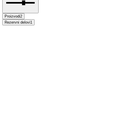
Proizvodi
2
Rezervni delovi
1