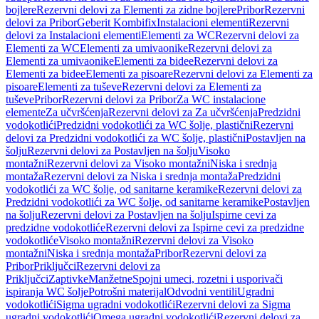
bojlere
Rezervni delovi za Elementi za zidne bojlere
Pribor
Rezervni
delovi za Pribor
Geberit Kombifix
Instalacioni elementi
Rezervni
delovi za Instalacioni elementi
Elementi za WC
Rezervni delovi za
Elementi za WC
Elementi za umivaonike
Rezervni delovi za
Elementi za umivaonike
Elementi za bidee
Rezervni delovi za
Elementi za bidee
Elementi za pisoare
Rezervni delovi za Elementi za
pisoare
Elementi za tuševe
Rezervni delovi za Elementi za
tuševe
Pribor
Rezervni delovi za Pribor
Za WC instalacione
elemente
Za učvršćenja
Rezervni delovi za Za učvršćenja
Predzidni
vodokotlići
Predzidni vodokotlići za WC šolje, plastični
Rezervni
delovi za Predzidni vodokotlići za WC šolje, plastični
Postavljen na
šolju
Rezervni delovi za Postavljen na šolju
Visoko
montažni
Rezervni delovi za Visoko montažni
Niska i srednja
montaža
Rezervni delovi za Niska i srednja montaža
Predzidni
vodokotlići za WC šolje, od sanitarne keramike
Rezervni delovi za
Predzidni vodokotlići za WC šolje, od sanitarne keramike
Postavljen
na šolju
Rezervni delovi za Postavljen na šolju
Ispirne cevi za
predzidne vodokotliće
Rezervni delovi za Ispirne cevi za predzidne
vodokotliće
Visoko montažni
Rezervni delovi za Visoko
montažni
Niska i srednja montaža
Pribor
Rezervni delovi za
Pribor
Priključci
Rezervni delovi za
Priključci
Zaptivke
Manžetne
Spojni umeci, rozetni i usporivači
ispiranja WC šolje
Potrošni materijal
Odvodni ventili
Ugradni
vodokotlići
Sigma ugradni vodokotlići
Rezervni delovi za Sigma
ugradni vodokotlići
Omega ugradni vodokotlići
Rezervni delovi za