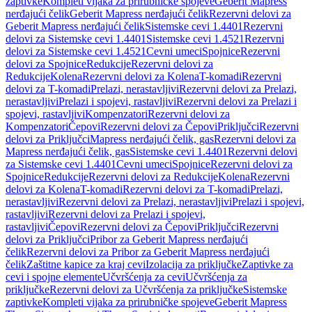
zaptivke
Kompleti vijaka za prirubničke spojeve
Geberit Mapress
nerđajući čelik
Geberit Mapress nerđajući čelik
Rezervni delovi za
Geberit Mapress nerđajući čelik
Sistemske cevi 1.4401
Rezervni
delovi za Sistemske cevi 1.4401
Sistemske cevi 1.4521
Rezervni
delovi za Sistemske cevi 1.4521
Cevni umeci
Spojnice
Rezervni
delovi za Spojnice
Redukcije
Rezervni delovi za
Redukcije
Kolena
Rezervni delovi za Kolena
T-komadi
Rezervni
delovi za T-komadi
Prelazi, nerastavljivi
Rezervni delovi za Prelazi,
nerastavljivi
Prelazi i spojevi, rastavljivi
Rezervni delovi za Prelazi i
spojevi, rastavljivi
Kompenzatori
Rezervni delovi za
Kompenzatori
Čepovi
Rezervni delovi za Čepovi
Priključci
Rezervni
delovi za Priključci
Mapress nerđajući čelik, gas
Rezervni delovi za
Mapress nerđajući čelik, gas
Sistemske cevi 1.4401
Rezervni delovi
za Sistemske cevi 1.4401
Cevni umeci
Spojnice
Rezervni delovi za
Spojnice
Redukcije
Rezervni delovi za Redukcije
Kolena
Rezervni
delovi za Kolena
T-komadi
Rezervni delovi za T-komadi
Prelazi,
nerastavljivi
Rezervni delovi za Prelazi, nerastavljivi
Prelazi i spojevi,
rastavljivi
Rezervni delovi za Prelazi i spojevi,
rastavljivi
Čepovi
Rezervni delovi za Čepovi
Priključci
Rezervni
delovi za Priključci
Pribor za Geberit Mapress nerđajući
čelik
Rezervni delovi za Pribor za Geberit Mapress nerđajući
čelik
Zaštitne kapice za kraj cevi
Izolacija za priključke
Zaptivke za
cevi i spojne elemente
Učvršćenja za cevi
Učvršćenja za
priključke
Rezervni delovi za Učvršćenja za priključke
Sistemske
zaptivke
Kompleti vijaka za prirubničke spojeve
Geberit Mapress