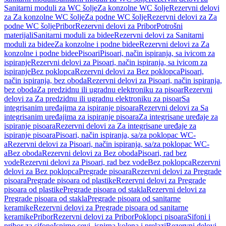
Sanitarni moduli za WC šolje
Za konzolne WC šolje
Rezervni delovi
za Za konzolne WC šolje
Za podne WC šolje
Rezervni delovi za Za
podne WC šolje
Pribor
Rezervni delovi za Pribor
Potrošni
materijali
Sanitarni moduli za bidee
Rezervni delovi za Sanitarni
moduli za bidee
Za konzolne i podne bidee
Rezervni delovi za Za
konzolne i podne bidee
Pisoari
Pisoari, način ispiranja, sa ivicom za
ispiranje
Rezervni delovi za Pisoari, način ispiranja, sa ivicom za
ispiranje
Bez poklopca
Rezervni delovi za Bez poklopca
Pisoari,
način ispiranja, bez oboda
Rezervni delovi za Pisoari, način ispiranja,
bez oboda
Za predzidnu ili ugradnu elektroniku za pisoar
Rezervni
delovi za Za predzidnu ili ugradnu elektroniku za pisoar
Sa
integrisanim uređajima za ispiranje pisoara
Rezervni delovi za Sa
integrisanim uređajima za ispiranje pisoara
Za integrisane uređaje za
ispiranje pisoara
Rezervni delovi za Za integrisane uređaje za
ispiranje pisoara
Pisoari, način ispiranja, sa/za poklopac WC-
a
Rezervni delovi za Pisoari, način ispiranja, sa/za poklopac WC-
a
Bez oboda
Rezervni delovi za Bez oboda
Pisoari, rad bez
vode
Rezervni delovi za Pisoari, rad bez vode
Bez poklopca
Rezervni
delovi za Bez poklopca
Pregrade pisoara
Rezervni delovi za Pregrade
pisoara
Pregrade pisoara od plastike
Rezervni delovi za Pregrade
pisoara od plastike
Pregrade pisoara od stakla
Rezervni delovi za
Pregrade pisoara od stakla
Pregrade pisoara od sanitarne
keramike
Rezervni delovi za Pregrade pisoara od sanitarne
keramike
Pribor
Rezervni delovi za Pribor
Poklopci pisoara
Sifoni i
pribor za sifone
Ispirne cevi, ispirna kolena i prelazi
Rezervni delovi