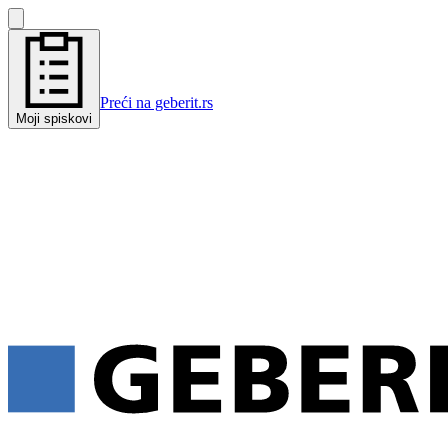
Preći na geberit.rs
Moji spiskovi