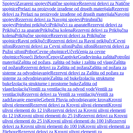
Spojevi
Zavareni spojevi
Natične spojnice
Rezervni delovi za Natične
spojnice
Prelazi na proizvode izrađene od drugih materijala
Rezervni
delovi za Prelazi na proizvode izrađene od drugih materijala
Navojni
spojevi
Rezervni delovi za Navojni spojevi
Prirubnički
spojevi
Prirubni priključci
Priključci za aparate
Rezervni delovi za
Priključci za aparate
Priključna kolena
Rezervni delovi za Priključna
kolena
Priključne spojnice
Rezervni delovi za Priključne
spojnice
Ravni priključci
Rezervni delovi za Ravni priključci
Cevni
sifoni
Rezervni delovi za Cevni sifoni
Pužni sifoni
Rezervni delovi za
Pužni sifoni
Pribor
Cevne obujmice
Učvršćenja za cevne
obujmice
Noseći žlebovi
Čepovi
Zaptivke
Građevinska zaštita
Potrošni
materijal
Zaštita od požara, zaštita od buke i zaštita od vlage
Zaštita
od požara
Rezervni delovi za Zaštita od požara
Zaštita od požara za
sisteme za odvodnjavanje
Rezervni delovi za Zaštita od požara za
sisteme za odvodnjavanje
Zaštita od buke
Izolacija strukturne
buke
Izolacija strukturne i prostorne buke
Zaštita od
vlage
Izolacija
Ventili za ventilaciju za odvod vode
Ventili za
ventilaciju
Rezervni delovi za Ventili za ventilaciju
Ventili za
zadržavanje energije
Geberit Pluvia odvodnjavanje krova
Krovni
ulivni elementi
Rezervni delovi za Krovni ulivni elementi
Krovni
ulivni elementi do 12 l/s
Rezervni delovi za Krovni ulivni elementi
do 12 l/s
Krovni ulivni elementi do 25 l/s
Rezervni delovi za Krovni
ulivni elementi do 25 l/s
Krovni ulivni elementi do 100 l/s
Rezervni
delovi za Krovni ulivni elementi do 100 l/s
Krovni ulivni elementi za
žljebove
Rezervni delovi za Krovni ulivni elementi za