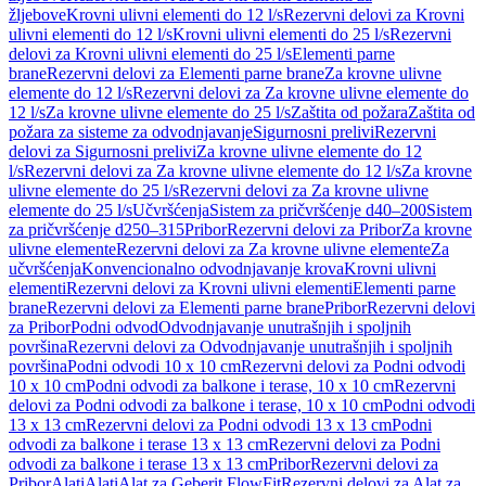
žljebove
Krovni ulivni elementi do 12 l/s
Rezervni delovi za Krovni
ulivni elementi do 12 l/s
Krovni ulivni elementi do 25 l/s
Rezervni
delovi za Krovni ulivni elementi do 25 l/s
Elementi parne
brane
Rezervni delovi za Elementi parne brane
Za krovne ulivne
elemente do 12 l/s
Rezervni delovi za Za krovne ulivne elemente do
12 l/s
Za krovne ulivne elemente do 25 l/s
Zaštita od požara
Zaštita od
požara za sisteme za odvodnjavanje
Sigurnosni prelivi
Rezervni
delovi za Sigurnosni prelivi
Za krovne ulivne elemente do 12
l/s
Rezervni delovi za Za krovne ulivne elemente do 12 l/s
Za krovne
ulivne elemente do 25 l/s
Rezervni delovi za Za krovne ulivne
elemente do 25 l/s
Učvršćenja
Sistem za pričvršćenje d40–200
Sistem
za pričvršćenje d250–315
Pribor
Rezervni delovi za Pribor
Za krovne
ulivne elemente
Rezervni delovi za Za krovne ulivne elemente
Za
učvršćenja
Konvencionalno odvodnjavanje krova
Krovni ulivni
elementi
Rezervni delovi za Krovni ulivni elementi
Elementi parne
brane
Rezervni delovi za Elementi parne brane
Pribor
Rezervni delovi
za Pribor
Podni odvod
Odvodnjavanje unutrašnjih i spoljnih
površina
Rezervni delovi za Odvodnjavanje unutrašnjih i spoljnih
površina
Podni odvodi 10 x 10 cm
Rezervni delovi za Podni odvodi
10 x 10 cm
Podni odvodi za balkone i terase, 10 x 10 cm
Rezervni
delovi za Podni odvodi za balkone i terase, 10 x 10 cm
Podni odvodi
13 x 13 cm
Rezervni delovi za Podni odvodi 13 x 13 cm
Podni
odvodi za balkone i terase 13 x 13 cm
Rezervni delovi za Podni
odvodi za balkone i terase 13 x 13 cm
Pribor
Rezervni delovi za
Pribor
Alati
Alati
Alat za Geberit FlowFit
Rezervni delovi za Alat za