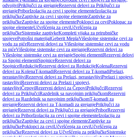
odvojivi
Priključci za grejanje
Rezervni delovi za Priključci za
grejanje
Pribor
Izolacija za cevi i spojne elemente
Izolacija za
priključke
Zaptivke za cevi i spojne elemente
Zaptivke za
priključke
Zaptivke za spojne elemente
Poklopci za cevi
Poklopac za
spojne elemente
Učvršćenja za cevi
Učvršćenja za
priključke
Sistemske zaptivke
Kompleti vijaka za prirubničke
spojeve
Potrošni materijal
Geberit Mepla
Višeslojne sistemske cevi za
vodu za piće
Rezervni delovi za Višeslojne sistemske cevi za vodu
za piće
Višeslojne sistemske cevi za grejanje
Rezervni delovi za
Višeslojne sistemske cevi za grejanje
Spojni elementi
Rezervni delovi
za Spojni elementi
Spojnice
Rezervni delovi za
Spojnice
Redukcije
Rezervni delovi za Redukcije
Kolena
Rezervni
delovi za Kolena
T-komadi
Rezervni delovi za T-komadi
Prelazi,
nerastavljivi
Rezervni delovi za Prelazi, nerastavljivi
Prelazi i spojevi,
rastavljivi
Rezervni delovi za Prelazi i spojevi,
rastavljivi
Čepovi
Rezervni delovi za Čepovi
Priključci
Rezervni
delovi za Priključci
Razdelnik sa navojnim priključkom
Rezervni
delovi za Razdelnik sa navojnim priključkom
T-komadi za
grejanje
Rezervni delovi za T-komadi za grejanje
Priključci za
grejanje
Rezervni delovi za Priključci za grejanje
Pribor
Rezervni
delovi za Pribor
Izolacija za cevi i spojne elemente
Izolacija za
priključke
Zaptivke za cevi i spojne elemente
Zaptivke za
priključke
Poklopci za cevi
Učvršćenja za cevi
Učvršćenja za
priključke
Rezervni delovi za Učvršćenja za priključke
Sistemske