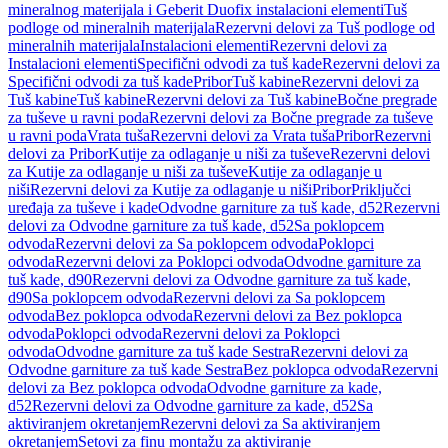
mineralnog materijala i Geberit Duofix instalacioni elementi
Tuš
podloge od mineralnih materijala
Rezervni delovi za Tuš podloge od
mineralnih materijala
Instalacioni elementi
Rezervni delovi za
Instalacioni elementi
Specifični odvodi za tuš kade
Rezervni delovi za
Specifični odvodi za tuš kade
Pribor
Tuš kabine
Rezervni delovi za
Tuš kabine
Tuš kabine
Rezervni delovi za Tuš kabine
Bočne pregrade
za tuševe u ravni poda
Rezervni delovi za Bočne pregrade za tuševe
u ravni poda
Vrata tuša
Rezervni delovi za Vrata tuša
Pribor
Rezervni
delovi za Pribor
Kutije za odlaganje u niši za tuševe
Rezervni delovi
za Kutije za odlaganje u niši za tuševe
Kutije za odlaganje u
niši
Rezervni delovi za Kutije za odlaganje u niši
Pribor
Priključci
uređaja za tuševe i kade
Odvodne garniture za tuš kade, d52
Rezervni
delovi za Odvodne garniture za tuš kade, d52
Sa poklopcem
odvoda
Rezervni delovi za Sa poklopcem odvoda
Poklopci
odvoda
Rezervni delovi za Poklopci odvoda
Odvodne garniture za
tuš kade, d90
Rezervni delovi za Odvodne garniture za tuš kade,
d90
Sa poklopcem odvoda
Rezervni delovi za Sa poklopcem
odvoda
Bez poklopca odvoda
Rezervni delovi za Bez poklopca
odvoda
Poklopci odvoda
Rezervni delovi za Poklopci
odvoda
Odvodne garniture za tuš kade Sestra
Rezervni delovi za
Odvodne garniture za tuš kade Sestra
Bez poklopca odvoda
Rezervni
delovi za Bez poklopca odvoda
Odvodne garniture za kade,
d52
Rezervni delovi za Odvodne garniture za kade, d52
Sa
aktiviranjem okretanjem
Rezervni delovi za Sa aktiviranjem
okretanjem
Setovi za finu montažu za aktiviranje