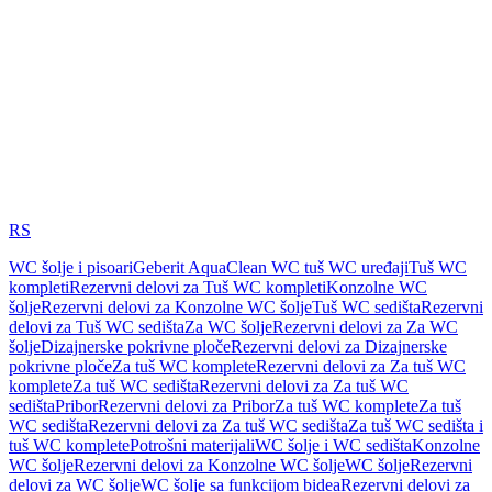
RS
WC šolje i pisoari
Geberit AquaClean WC tuš WC uređaji
Tuš WC
kompleti
Rezervni delovi za Tuš WC kompleti
Konzolne WC
šolje
Rezervni delovi za Konzolne WC šolje
Tuš WC sedišta
Rezervni
delovi za Tuš WC sedišta
Za WC šolje
Rezervni delovi za Za WC
šolje
Dizajnerske pokrivne ploče
Rezervni delovi za Dizajnerske
pokrivne ploče
Za tuš WC komplete
Rezervni delovi za Za tuš WC
komplete
Za tuš WC sedišta
Rezervni delovi za Za tuš WC
sedišta
Pribor
Rezervni delovi za Pribor
Za tuš WC komplete
Za tuš
WC sedišta
Rezervni delovi za Za tuš WC sedišta
Za tuš WC sedišta i
tuš WC komplete
Potrošni materijali
WC šolje i WC sedišta
Konzolne
WC šolje
Rezervni delovi za Konzolne WC šolje
WC šolje
Rezervni
delovi za WC šolje
WC šolje sa funkcijom bidea
Rezervni delovi za