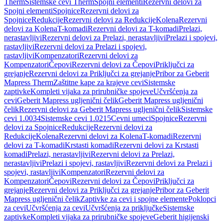
Therm
Sistemske cevi Therm
Spojni elementi
Rezervni delovi za
Spojni elementi
Spojnice
Rezervni delovi za
Spojnice
Redukcije
Rezervni delovi za Redukcije
Kolena
Rezervni
delovi za Kolena
T-komadi
Rezervni delovi za T-komadi
Prelazi,
nerastavljivi
Rezervni delovi za Prelazi, nerastavljivi
Prelazi i spojevi,
rastavljivi
Rezervni delovi za Prelazi i spojevi,
rastavljivi
Kompenzatori
Rezervni delovi za
Kompenzatori
Čepovi
Rezervni delovi za Čepovi
Priključci za
grejanje
Rezervni delovi za Priključci za grejanje
Pribor za Geberit
Mapress Therm
Zaštitne kape za krajeve cevi
Sistemske
zaptivke
Kompleti vijaka za prirubničke spojeve
Učvršćenja za
cevi
Geberit Mapress ugljenični čelik
Geberit Mapress ugljenični
čelik
Rezervni delovi za Geberit Mapress ugljenični čelik
Sistemske
cevi 1.0034
Sistemske cevi 1.0215
Cevni umeci
Spojnice
Rezervni
delovi za Spojnice
Redukcije
Rezervni delovi za
Redukcije
Kolena
Rezervni delovi za Kolena
T-komadi
Rezervni
delovi za T-komadi
Krstasti komadi
Rezervni delovi za Krstasti
komadi
Prelazi, nerastavljivi
Rezervni delovi za Prelazi,
nerastavljivi
Prelazi i spojevi, rastavljivi
Rezervni delovi za Prelazi i
spojevi, rastavljivi
Kompenzatori
Rezervni delovi za
Kompenzatori
Čepovi
Rezervni delovi za Čepovi
Priključci za
grejanje
Rezervni delovi za Priključci za grejanje
Pribor za Geberit
Mapress ugljenični čelik
Zaptivke za cevi i spojne elemente
Poklopci
za cevi
Učvršćenja za cevi
Učvršćenja za priključke
Sistemske
zaptivke
Kompleti vijaka za prirubničke spojeve
Geberit higijenski