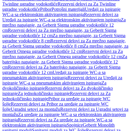
Twinline ugradne vodokotliće
Rezervni delovi za Za Twinline
ugradne vodokotliće
Pribor
Potrošni materijali
Uređaji za ispiranje
WC-a sa elektronskim aktiviranjem ispiranja
Rezervni delovi za
Uređaji za ispiranje WC-a sa elektronskim aktiviranjem ispiranja
Za
mrežno napajanje, za Geberit Sigma ugradne vodokotliće 12
cm
Rezervni delovi za Za mrežno napajanje, za Geberit Sigma
ugradne vodokotliće 12 cm
Za mrežno napajanje, za Geberit Sigma
ugradne vodokotliće 8 cm
Rezervni delovi za Za mrežno napajanje,
za Geberit Sigma ugradne vodokotliće 8 cm
Za mrežno napajanje, za
Geberit Omega ugradne vodokotliće 12 cm
Rezervni delovi za Za
mrežno napajanje, za Geberit Omega ugradne vodokotliće 12 cm
Za
baterijsko napajanje, za Geberit Sigma ugradne vodokotliće 12
cm
Rezervni delovi za Za baterijsko napajanje, za Geberit Sigma
ugradne vodokotliće 12 cm
Uređaji za ispiranje WC-a sa
pneumatskim aktiviranjem ispiranja
Rezervni delovi za Uređaji za
ispiranje WC-a sa pneumatskim aktiviranjem ispiranja
Za
dvokoličinsko ispiranje
Rezervni delovi za Za dvokoličinsko
ispiranje
Za jednokoličinsko ispiranje
Rezervni delovi za Za
jednokoličinsko ispiranje
Pribor za uređaje za ispiranje WC
šolje
Rezervni delovi za Pribor za uređaje za ispiranje WC
šolje
Ugradni setovi za montažu
Rezervni delovi za Ugradni setovi za
montažu
Za uređaje za ispiranje WC-a sa elektronskim aktiviranjem
ispiranja
Rezervni delovi za Za uređaje za ispiranje WC-a sa
elektronskim aktiviranjem ispiranja
Spojnice
Geberit Monolith
sanitarni moduli
Sanitarni moduli za WC šolje
Rezervni delovi za