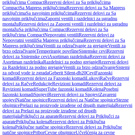
priključcima Compact
Rezervni delovi za Sa priključcima
Compact
Sa Mapress priključcima
Rezervni delovi za Sa Mapress
priključcima
Sa navojnim priključcima
Rezervni delovi za Sa
navojnim priključcima
Zaporni ventili i razdelnici za ugradnu
montažu
Rezervni delovi za Zaporni ventili i razdelnici za ugradnu
montažu
Sa priključcima Compact
Rezervni delovi za Sa
priključcima Compact
Nepovratni ventili
Rezervni delovi za
Nepovratni ventili
Sa Mapress priključcima
Rezervni delovi za Sa
Mapress priključcima
Ventili za odzračivanje za grejanje
Ventili za
brzo odzračivanje
Temperiranje površine
Sistemske cevi
Rezervni
delovi za Sistemske cevi
Asortiman razdelnika
Rezervni delovi za
Asortiman razdelnika
Razdelnici za podno grejanje
Rezervni delovi
za Razdelnici za podno grejanje
Ventili za brzo odzračivanje
Sistemi
za odvod vode iz zgrada
Geberit Silent-db20
Cevi
Fazonski
komadi
Rezervni delovi za Fazonski komadi
Lukovi
Račve
Rezervni
delovi za Račve
Redukcije
Revizioni komadi
Rezervni delovi za
Revizioni komadi
SuperTube fazonski komadi
Kolena
Posebni
fazonski komadi
Spojevi
Rezervni delovi za Spojevi
Zavareni
spojevi
Natične spojnice
Rezervni delovi za Natične spojnice
Stezne
obujmice
Prelazi na proizvode izrađene od drugih materijala
Rezervni
delovi za Prelazi na proizvode izrađene od drugih
materijala
Priključci za aparate
Rezervni delovi za Priključci za
aparate
Priključna kolena
Rezervni delovi za Priključna
kolena
Priključne natične spojnice
Rezervni delovi za Priključne
natične spojnice
Pribor
Cevne obujmice
Učvršćenja za cevne