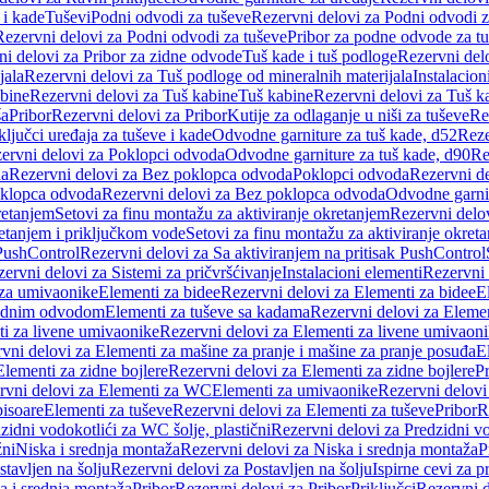
 i kade
Tuševi
Podni odvodi za tuševe
Rezervni delovi za Podni odvodi z
Rezervni delovi za Podni odvodi za tuševe
Pribor za podne odvode za t
i delovi za Pribor za zidne odvode
Tuš kade i tuš podloge
Rezervni delo
jala
Rezervni delovi za Tuš podloge od mineralnih materijala
Instalacion
bine
Rezervni delovi za Tuš kabine
Tuš kabine
Rezervni delovi za Tuš k
ša
Pribor
Rezervni delovi za Pribor
Kutije za odlaganje u niši za tuševe
Re
ključci uređaja za tuševe i kade
Odvodne garniture za tuš kade, d52
Reze
ervni delovi za Poklopci odvoda
Odvodne garniture za tuš kade, d90
Re
da
Rezervni delovi za Bez poklopca odvoda
Poklopci odvoda
Rezervni d
klopca odvoda
Rezervni delovi za Bez poklopca odvoda
Odvodne garnit
retanjem
Setovi za finu montažu za aktiviranje okretanjem
Rezervni delov
retanjem i priključkom vode
Setovi za finu montažu za aktiviranje okret
 PushControl
Rezervni delovi za Sa aktiviranjem na pritisak PushControl
ervni delovi za Sistemi za pričvršćivanje
Instalacioni elementi
Rezervni 
 za umivaonike
Elementi za bidee
Rezervni delovi za Elementi za bidee
E
 zidnim odvodom
Elementi za tuševe sa kadama
Rezervni delovi za Eleme
i za livene umivaonike
Rezervni delovi za Elementi za livene umivaon
vni delovi za Elementi za mašine za pranje i mašine za pranje posuđa
E
Elementi za zidne bojlere
Rezervni delovi za Elementi za zidne bojlere
Pr
rvni delovi za Elementi za WC
Elementi za umivaonike
Rezervni delovi
pisoare
Elementi za tuševe
Rezervni delovi za Elementi za tuševe
Pribor
R
zidni vodokotlići za WC šolje, plastični
Rezervni delovi za Predzidni vo
žni
Niska i srednja montaža
Rezervni delovi za Niska i srednja montaža
P
stavljen na šolju
Rezervni delovi za Postavljen na šolju
Ispirne cevi za 
a i srednja montaža
Pribor
Rezervni delovi za Pribor
Priključci
Rezervni d