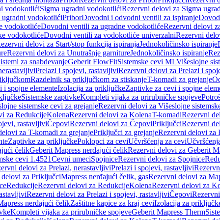
i vodokotlići
Sigma ugradni vodokotlići
Rezervni delovi za Sigma ugrad
 ugradni vodokotlići
Pribor
Dovodni i odvodni ventili za ispiranje
Dovodn
e vodokotliće
Dovodni ventili za ugradne vodokotliće
Rezervni delovi z
ke vodokotliće
Dovodni ventili za vodokotliće univerzalni
Rezervni delov
ezervni delovi za Start/stop funkcija ispiranja
Jednokoličinsko ispiranje
ure
Rezervni delovi za Unutrašnje garniture
Jednokoličinsko ispiranje
Rez
istemi za snabdevanje
Geberit FlowFit
Sistemske cevi ML
Višeslojne sis
nerastavljivi
Prelazi i spojevi, rastavljivi
Rezervni delovi za Prelazi i spoje
riključkom
Razdelnik sa priključkom za stiskanje
T-komadi za grejanje
Od
vi i spojne elemente
Izolacija za priključke
Zaptivke za cevi i spojne elem
ključke
Sistemske zaptivke
Kompleti vijaka za prirubničke spojeve
Potroš
slojne sistemske cevi za grejanje
Rezervni delovi za Višeslojne sistemske
vi za Redukcije
Kolena
Rezervni delovi za Kolena
T-komadi
Rezervni de
jevi, rastavljivi
Čepovi
Rezervni delovi za Čepovi
Priključci
Rezervni del
delovi za T-komadi za grejanje
Priključci za grejanje
Rezervni delovi za P
nte
Zaptivke za priključke
Poklopci za cevi
Učvršćenja za cevi
Učvršćenja
jući čelik
Geberit Mapress nerđajući čelik
Rezervni delovi za Geberit Ma
mske cevi 1.4521
Cevni umeci
Spojnice
Rezervni delovi za Spojnice
Redu
ervni delovi za Prelazi, nerastavljivi
Prelazi i spojevi, rastavljivi
Rezervni
delovi za Priključci
Mapress nerđajući čelik, gas
Rezervni delovi za Map
ce
Redukcije
Rezervni delovi za Redukcije
Kolena
Rezervni delovi za K
astavljivi
Rezervni delovi za Prelazi i spojevi, rastavljivi
Čepovi
Rezervni
Mapress nerđajući čelik
Zaštitne kapice za kraj cevi
Izolacija za priključk
ivke
Kompleti vijaka za prirubničke spojeve
Geberit Mapress Therm
Sist