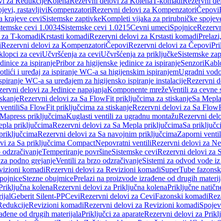
vi za Redukcije
Kolena
Rezervni delovi za Kolena
T-komadi
Rezervni de
jevi, rastavljivi
Kompenzatori
Rezervni delovi za Kompenzatori
Čepovi
a krajeve cevi
Sistemske zaptivke
Kompleti vijaka za prirubničke spojev
stemske cevi 1.0034
Sistemske cevi 1.0215
Cevni umeci
Spojnice
Rezervn
i za T-komadi
Krstasti komadi
Rezervni delovi za Krstasti komadi
Prelazi
i
Rezervni delovi za Kompenzatori
Čepovi
Rezervni delovi za Čepovi
Pri
klopci za cevi
Učvršćenja za cevi
Učvršćenja za priključke
Sistemske zap
dinice za ispiranje
Pribor za higijenske jedinice za ispiranje
Senzori
Kabl
tlići i uređaj za ispiranje WC-a sa higijenskim ispiranjem
Ugradni vodok
ispiranje WC-a sa uređajem za higijensko ispiranje instalacije
Rezervni d
ervni delovi za Jedinice napajanja
Komponente mreže
Ventili za cevne 
iskanje
Rezervni delovi za Sa FlowFit priključcima za stiskanje
Sa Mepla
ventili
Sa FlowFit priključcima za stiskanje
Rezervni delovi za Sa FlowFi
 Mapress priključcima
Kuglasti ventili za ugradnu montažu
Rezervni delo
pla priključcima
Rezervni delovi za Sa Mepla priključcima
Sa priključ
priključcima
Rezervni delovi za Sa navojnim priključcima
Zaporni ventil
vi za Sa priključcima Compact
Nepovratni ventili
Rezervni delovi za Nep
o odzračivanje
Temperiranje površine
Sistemske cevi
Rezervni delovi za 
 za podno grejanje
Ventili za brzo odzračivanje
Sistemi za odvod vode iz
vizioni komadi
Rezervni delovi za Revizioni komadi
SuperTube fazonsk
pojnice
Stezne obujmice
Prelazi na proizvode izrađene od drugih materij
Priključna kolena
Rezervni delovi za Priključna kolena
Priključne natičn
ijal
Geberit Silent-PP
Cevi
Rezervni delovi za Cevi
Fazonski komadi
Rez
Redukcije
Revizioni komadi
Rezervni delovi za Revizioni komadi
Spojev
rađene od drugih materijala
Priključci za aparate
Rezervni delovi za Priklj