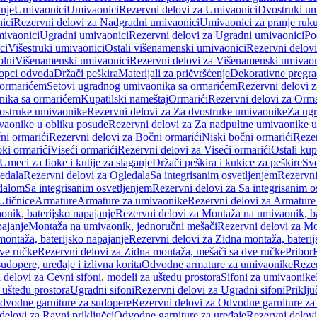
anje
Umivaonici
Umivaonici
Rezervni delovi za Umivaonici
Dvostruki um
ici
Rezervni delovi za Nadgradni umivaonici
Umivaonici za pranje ruk
mivaonici
Ugradni umivaonici
Rezervni delovi za Ugradni umivaonici
Po
ci
Višestruki umivaonici
Ostali višenamenski umivaonici
Rezervni delovi
olni
Višenamenski umivaonici
Rezervni delovi za Višenamenski umivaon
opci odvoda
Držači peškira
Materijali za pričvršćenje
Dekorativne pregr
a ormarićem
Setovi ugradnog umivaonika sa ormarićem
Rezervni delovi 
nika sa ormarićem
Kupatilski nameštaj
Ormarići
Rezervni delovi za Orma
ostruke umivaonike
Rezervni delovi za Za dvostruke umivaonike
Za ug
vaonike u obliku posude
Rezervni delovi za Za nadpultne umivaonike u
ni ormarići
Rezervni delovi za Bočni ormarići
Niski bočni ormarići
Rezer
oki ormarići
Viseći ormarići
Rezervni delovi za Viseći ormarići
Ostali kup
Umeci za fioke i kutije za slaganje
Držači peškira i kukice za peškire
Sve
edala
Rezervni delovi za Ogledala
Sa integrisanim osvetljenjem
Rezervni
edalom
Sa integrisanim osvetljenjem
Rezervni delovi za Sa integrisanim o
Utičnice
Armature
Armature za umivaonike
Rezervni delovi za Armature
nik, baterijsko napajanje
Rezervni delovi za Montaža na umivaonik, ba
ajanje
Montaža na umivaonik, jednoručni mešači
Rezervni delovi za Mo
montaža, baterijsko napajanje
Rezervni delovi za Zidna montaža, baterij
ve ručke
Rezervni delovi za Zidna montaža, mešači sa dve ručke
Pribor
sudopere, uređaje i izlivna korita
Odvodne armature za umivaonike
Reze
 delovi za Cevni sifoni, modeli za uštedu prostora
Sifoni za umivaonike
 uštedu prostora
Ugradni sifoni
Rezervni delovi za Ugradni sifoni
Priklj
dvodne garniture za sudopere
Rezervni delovi za Odvodne garniture za
delovi za Ravni priključci
Odvodne garniture za uređaje
Rezervni delovi