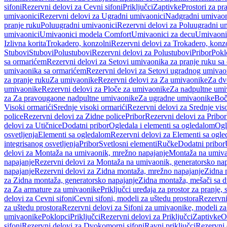
sifoni
Rezervni delovi za Cevni sifoni
Priključci
Zaptivke
Prostori za pr
umivaonici
Rezervni delovi za Ugradni umivaonici
Nadgradni umivaon
pranje ruku
Poluugradni umivaonici
Rezervni delovi za Poluugradni u
umivaonici
Umivaonici modela Comfort
Umivaonici za decu
Umivaoni
Izlivna korita
Trokadero, konzolni
Rezervni delovi za Trokadero, konz
Stubovi
Stubovi
Polustubovi
Rezervni delovi za Polustubovi
Pribor
Pokl
sa ormarićem
Rezervni delovi za Setovi umivaonika za pranje ruku s
umivaonika sa ormarićem
Rezervni delovi za Setovi ugradnog umivao
za pranje ruku
Za umivaonike
Rezervni delovi za Za umivaonike
Za dv
umivaonike
Rezervni delovi za Ploče za umivaonike
Za nadpultne umi
za Za pravougaone nadpultne umivaonike
Za ugradne umivaonike
Boč
Visoki ormarići
Srednje visoki ormarići
Rezervni delovi za Srednje vis
police
Rezervni delovi za Zidne police
Pribor
Rezervni delovi za Pribor
delovi za Utičnice
Dodatni pribor
Ogledala i elementi sa ogledalom
Ogl
osvetljenja
Elementi sa ogledalom
Rezervni delovi za Elementi sa ogl
integrisanog osvetljenja
Pribor
Svetlosni elementi
Ručke
Dodatni pribor
delovi za Montaža na umivaonik, mrežno napajanje
Montaža na umivao
napajanje
Rezervni delovi za Montaža na umivaonik, generatorsko nap
napajanje
Rezervni delovi za Zidna montaža, mrežno napajanje
Zidna 
za Zidna montaža, generatorsko napajanje
Zidna montaža, mešači sa d
za Za armature za umivaonike
Priključci uređaja za prostor za pranje, 
delovi za Cevni sifoni
Cevni sifoni, modeli za uštedu prostora
Rezervni
za uštedu prostora
Rezervni delovi za Sifoni za umivaonike, modeli za
umivaonike
Poklopci
Priključci
Rezervni delovi za Priključci
Zaptivke
O
sifoni
Rezervni delovi za Dvokomorni sifoni
Ravni priključci
Rezervni 