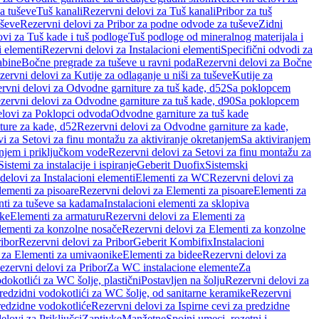
a tuševe
Tuš kanali
Rezervni delovi za Tuš kanali
Pribor za tuš
uševe
Rezervni delovi za Pribor za podne odvode za tuševe
Zidni
vi za Tuš kade i tuš podloge
Tuš podloge od mineralnog materijala i
i elementi
Rezervni delovi za Instalacioni elementi
Specifični odvodi za
abine
Bočne pregrade za tuševe u ravni poda
Rezervni delovi za Bočne
zervni delovi za Kutije za odlaganje u niši za tuševe
Kutije za
rvni delovi za Odvodne garniture za tuš kade, d52
Sa poklopcem
zervni delovi za Odvodne garniture za tuš kade, d90
Sa poklopcem
elovi za Poklopci odvoda
Odvodne garniture za tuš kade
ure za kade, d52
Rezervni delovi za Odvodne garniture za kade,
i za Setovi za finu montažu za aktiviranje okretanjem
Sa aktiviranjem
anjem i priključkom vode
Rezervni delovi za Setovi za finu montažu za
Sistemi za instalacije i ispiranje
Geberit Duofix
Sistemski
delovi za Instalacioni elementi
Elementi za WC
Rezervni delovi za
lementi za pisoare
Rezervni delovi za Elementi za pisoare
Elementi za
nti za tuševe sa kadama
Instalacioni elementi za sklopiva
ike
Elementi za armaturu
Rezervni delovi za Elementi za
lementi za konzolne nosače
Rezervni delovi za Elementi za konzolne
ibor
Rezervni delovi za Pribor
Geberit Kombifix
Instalacioni
 za Elementi za umivaonike
Elementi za bidee
Rezervni delovi za
ezervni delovi za Pribor
Za WC instalacione elemente
Za
dokotlići za WC šolje, plastični
Postavljen na šolju
Rezervni delovi za
redzidni vodokotlići za WC šolje, od sanitarne keramike
Rezervni
predzidne vodokotliće
Rezervni delovi za Ispirne cevi za predzidne
elovi za Priključci
Zaptivke
Manžetne
Spojni umeci, rozetni i