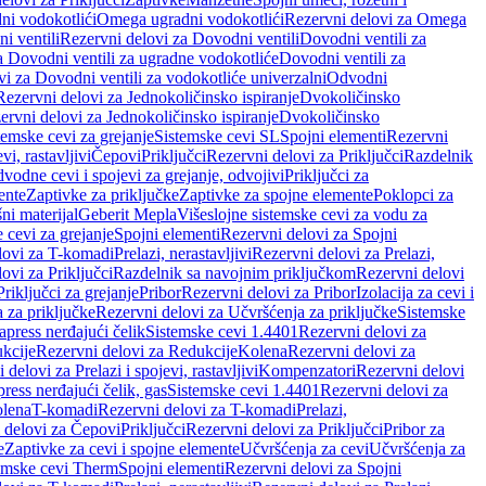
ni vodokotlići
Omega ugradni vodokotlići
Rezervni delovi za Omega
i ventili
Rezervni delovi za Dovodni ventili
Dovodni ventili za
a Dovodni ventili za ugradne vodokotliće
Dovodni ventili za
i za Dovodni ventili za vodokotliće univerzalni
Odvodni
Rezervni delovi za Jednokoličinsko ispiranje
Dvokoličinsko
ervni delovi za Jednokoličinsko ispiranje
Dvokoličinsko
temske cevi za grejanje
Sistemske cevi SL
Spojni elementi
Rezervni
vi, rastavljivi
Čepovi
Priključci
Rezervni delovi za Priključci
Razdelnik
vodne cevi i spojevi za grejanje, odvojivi
Priključci za
ente
Zaptivke za priključke
Zaptivke za spojne elemente
Poklopci za
ni materijal
Geberit Mepla
Višeslojne sistemske cevi za vodu za
 cevi za grejanje
Spojni elementi
Rezervni delovi za Spojni
lovi za T-komadi
Prelazi, nerastavljivi
Rezervni delovi za Prelazi,
ovi za Priključci
Razdelnik sa navojnim priključkom
Rezervni delovi
riključci za grejanje
Pribor
Rezervni delovi za Pribor
Izolacija za cevi i
 za priključke
Rezervni delovi za Učvršćenja za priključke
Sistemske
press nerđajući čelik
Sistemske cevi 1.4401
Rezervni delovi za
kcije
Rezervni delovi za Redukcije
Kolena
Rezervni delovi za
 delovi za Prelazi i spojevi, rastavljivi
Kompenzatori
Rezervni delovi
ress nerđajući čelik, gas
Sistemske cevi 1.4401
Rezervni delovi za
olena
T-komadi
Rezervni delovi za T-komadi
Prelazi,
 delovi za Čepovi
Priključci
Rezervni delovi za Priključci
Pribor za
e
Zaptivke za cevi i spojne elemente
Učvršćenja za cevi
Učvršćenja za
emske cevi Therm
Spojni elementi
Rezervni delovi za Spojni