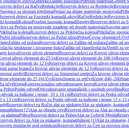
e obujmice
Čepovi
Zaptivke
Zaštitni poklopac
Potrošni materijal
Geberit S
zervni delovi za Račve
Redukcije
Rezervni delovi za Redukcije
Revizio
e
Spojnice sa steznim klještima
Prelazi na druge materijale proizvoda
Prib
Rezervni delovi za Fazonski komadi
Lukovi
Račve
Redukcije
Revizioni 
ski komadi
Kolena
Posebni fazonski komadi
Spojevi
Rezervni delovi za S
lovi za Prelazi na proizvode izrađene od drugih materijala
Navojni spoj
Priključna kolena
Rezervni delovi za Priključna kolena
Priključne spojni
Pužni sifoni
Rezervni delovi za Pužni sifoni
Pribor
Cevne obujmice
Učvrš
vlage
Zaštita od požara
Rezervni delovi za Zaštita od požara
Zaštita od p
zolacija strukturne i prostorne buke
Zaštita od vlage
Izolacija
Ventili za v
anje krova
Krovni ulivni elementi
Rezervni delovi za Krovni ulivni elem
rovni ulivni elementi do 25 l/s
Krovni ulivni elementi do 100 l/s
Rezervn
ni ulivni elementi do 12 l/s
Rezervni delovi za Krovni ulivni elementi do
enti parne brane
Za krovne ulivne elemente do 12 l/s
Rezervni delovi za
rnosni prelivi
Rezervni delovi za Sigurnosni prelivi
Za krovne ulivne el
ivne elemente do 25 l/s
Učvršćenja
Sistem za pričvršćenje d40–200
Sist
Za učvršćenja
Konvencionalno odvodnjavanje krova
Krovni ulivni elem
a Pribor
Podni odvod
Odvodnjavanje unutrašnjih i spoljnih površina
Rez
odvodi za balkone i terase, 10 x 10 cm
Rezervni delovi za Podni odvodi
13 x 13 cm
Rezervni delovi za Podni odvodi za balkone i terase 13 x 13
anje
Rezervni delovi za Ručni alat za stiskanje
Alat za stiskanje, kompatib
ompatibilnost [2]
Alat za obradu cevi
Rezervni delovi za Alat za obradu 
 sa alatima
Pribor
Rezervni delovi za Pribor
Alat za Geberit Mepla
Rezerv
zervni delovi za Alat za stiskanje, kompatibilnost [1]
Alat za stiskanje,
roveru instalacije pod pritiskom
Rezervni delovi za Čep za proveru insta