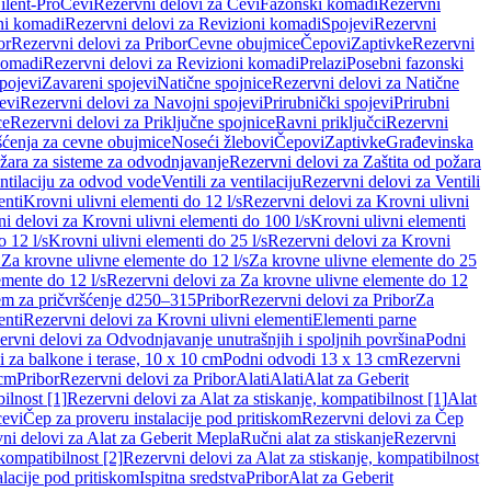
ilent-Pro
Cevi
Rezervni delovi za Cevi
Fazonski komadi
Rezervni
ni komadi
Rezervni delovi za Revizioni komadi
Spojevi
Rezervni
or
Rezervni delovi za Pribor
Cevne obujmice
Čepovi
Zaptivke
Rezervni
komadi
Rezervni delovi za Revizioni komadi
Prelazi
Posebni fazonski
pojevi
Zavareni spojevi
Natične spojnice
Rezervni delovi za Natične
evi
Rezervni delovi za Navojni spojevi
Prirubnički spojevi
Prirubni
ce
Rezervni delovi za Priključne spojnice
Ravni priključci
Rezervni
ćenja za cevne obujmice
Noseći žlebovi
Čepovi
Zaptivke
Građevinska
ožara za sisteme za odvodnjavanje
Rezervni delovi za Zaštita od požara
entilaciju za odvod vode
Ventili za ventilaciju
Rezervni delovi za Ventili
enti
Krovni ulivni elementi do 12 l/s
Rezervni delovi za Krovni ulivni
i delovi za Krovni ulivni elementi do 100 l/s
Krovni ulivni elementi
 12 l/s
Krovni ulivni elementi do 25 l/s
Rezervni delovi za Krovni
 Za krovne ulivne elemente do 12 l/s
Za krovne ulivne elemente do 25
emente do 12 l/s
Rezervni delovi za Za krovne ulivne elemente do 12
em za pričvršćenje d250–315
Pribor
Rezervni delovi za Pribor
Za
enti
Rezervni delovi za Krovni ulivni elementi
Elementi parne
ervni delovi za Odvodnjavanje unutrašnjih i spoljnih površina
Podni
 za balkone i terase, 10 x 10 cm
Podni odvodi 13 x 13 cm
Rezervni
 cm
Pribor
Rezervni delovi za Pribor
Alati
Alati
Alat za Geberit
ilnost [1]
Rezervni delovi za Alat za stiskanje, kompatibilnost [1]
Alat
cevi
Čep za proveru instalacije pod pritiskom
Rezervni delovi za Čep
ni delovi za Alat za Geberit Mepla
Ručni alat za stiskanje
Rezervni
 kompatibilnost [2]
Rezervni delovi za Alat za stiskanje, kompatibilnost
lacije pod pritiskom
Ispitna sredstva
Pribor
Alat za Geberit