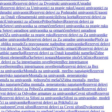
ivaonici
Rezervni delovi za Dvostruki umivaonici
Ugradni
u
Rezervni delovi za Umivaonici za pranje ruku
Ugaoni umivaonici za
dgradni umivaonici
Rezervni delovi za Podgradni umivaonici
Ugaoni
 za Ostali višenamenski umivaonici
Izlivna korita
Rezervni delovi za
ici
Umivaonici za učionice
Pribor
Stubovi
Rezervni delovi za
ade
Setovi umivaonika sa ormarićem
Setovi umivaonika za pranje ruku
za Setovi ugradnog umivaonika sa ormarićem
Setovi ugradnog
rići
Za umivaonike za pranje ruku
Rezervni delovi za Za umivaonike
radne umivaonike
Rezervni delovi za Za ugradne umivaonike
Ploče za
 obliku posude
Za pravougaone nadpultne umivaonike
Rezervni delovi
vni delovi za Niski bočni ormarići
Visoki ormarići
Rezervni delovi za
atilski nameštaj
Rezervni delovi za Ostali kupatilski nameštaj
Zidne
tlosni elementi
Ručke
Setovi nogara
Magnetne ploče
Utičnice
Rezervni
 delovi za Sa integrisanim osvetljenjem
Bez integrisanog
svetljenjem
Bez integrisanog osvetljenja
Rezervni delovi za Bez
 za umivaonike
Montaža na umivaonik, mrežno napajanje
Rezervni
terijsko napajanje
Montaža na umivaonik, generatorsko
ntaža na umivaonik, jednoručni mešači
Zidna montaža, mrežno
sko napajanje
Zidna montaža, generatorsko napajanje
Rezervni delovi
Rezervni delovi za Pribor
Za armature za umivaonike
Rezervni delovi
rvni delovi za Odvodne armature za umivaonike
Cevni sifoni
Rezervni
Rezervni delovi za Sifoni za umivaonike
Sifoni za umivaonike, modeli
učci za umivaonike
Rezervni delovi za Priključci za
 sudopere
Cevni sifoni
Rezervni delovi za Cevni sifoni
Dvokomorni
 za Odvodne garniture za uređaje
Ugradni sifoni
Rezervni delovi za