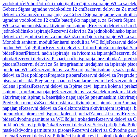
vodokotliće
Pribor
Potrošni materijali
Uređaji za ispiranje WC-a sa elek
Geberit Sigma ugradne vodokotliće 12 cm
Rezervni delovi za Za mre
delovi za Za mrežno napajanje, za Geberit Sigma ugradne vodokotlić
ugradne vodokotliće 12 cm
Za baterijsko napajanje, za Geberit Sigm
WC-a sa pneumatskim aktiviranjem ispiranja
Rezervni delovi za Uređa
jednokoličinsko ispiranje
Rezervni delovi za Za jednokoličinsko ispira
delovi za Ugradni setovi za montažu
Za uređaje za ispiranje WC-a sa e
Monolith sanitarni moduli
Sanitarni moduli za WC šolje
Rezervni delov
podne WC šolje
Pribor
Rezervni delovi za Pribor
Potrošni materijali
San
bidee
Pisoari
Pisoari, način ispiranja, sa ivicom za ispiranje
Rezervni del
oboda
Rezervni delovi za Pisoari, način ispiranja, bez oboda
Za predzid
pisoara
Rezervni delovi za Sa integrisanim uređajima za ispiranje piso
poklopac WC-a
Rezervni delovi za Pisoari, način ispiranja, sa/za po
delovi za Bez poklopca
Pregrade pisoara
Rezervni delovi za Pregrade 
pisoara od stakla
Pregrade pisoara od sanitarne keramike
Rezervni delo
kolena i prelazi
Rezervni delovi za Ispirne cevi, ispirna kolena i prelaz
ispiranja, mrežno napajanje
Rezervni delovi za Sa elektronskim aktivi
aktiviranjem ispiranja, baterijsko napajanje
Sa pneumatskim aktiviranje
Predzidna montaža
Sa elektronskim aktiviranjem ispiranja, mrežno na
napajanje
Rezervni delovi za Sa elektronskim aktiviranjem ispiranja, b
prepravku
Ispirne cevi, ispirna kolena i prelazi
Zamenski setovi
Rezervn
bidee
Odvodne garniture za WC šolje i trokadere
Rezervni delovi za O
priključci
Setovi priključaka
Rezervni delovi za Setovi priključaka
Prikl
maske
Odvodne garniture za pisoare
Rezervni delovi za Odvodne garni
kolena
Rezervni delovi za Priključci ispirnih cevi i ispirnih kolena
Ravn