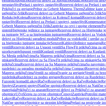
elementi
Spojnice
Rezervni delovi za Spojnice
Redukcije
Rezervni delo
nerastavljivi
Prelazi i spojevi, rastavljivi
Rezervni delovi za Prelazi i spo
Priključci za grejanje
Pribor za Geberit Mapress Therm
Zaštitne kape z
ugljenični čelik
Rezervni delovi za Geberit Mapress ugljenični čelik
Si
Redukcije
Kolena
Rezervni delovi za Kolena
T-komadi
Rezervni delov
rastavljivi
Rezervni delovi za Prelazi i spojevi, rastavljivi
Kompenzator
Geberit Mapress ugljenični čelik
Zaptivke za cevi i spojne elemente
Po
sistem
Higijenske jedinice za ispiranje
Rezervni delovi za Higijenske je
za ispiranje WC-a sa higijenskim ispiranjem
Rezervni delovi za Vodoko
delovi za Higijenski ugrađeni moduli
Pribor za vodokotlić i uređaj za 
za higijensko ispiranje instalacije
Senzori
Kablovi
Jedinice napajanja
Rez
ventili
Rezervni delovi za Ugaoni ventili
Sa FlowFit priključcima za st
uzorkovanje
Ispusni ventili
Kuglasti ventili
Rezervni delovi za Kuglasti 
Sa Mepla priključcima
Sa Mapress priključcima
Rezervni delovi za Sa
stiskanje
Rezervni delovi za Sa FlowFit priključcima za stiskanje
Sa Me
priključcima
Rezervni delovi za Sa Mapress priključcima
Sa navojnim 
razdelnici za ugradnu montažu
Sa priključcima Compact
Rezervni delo
Mapress priključcima
Ventili za odzračivanje za grejanje
Ventili za brz
razdelnika
Razdelnici za podno grejanje
Rezervni delovi za Razdelnici
Fazonski komadi
Lukovi
Račve
Rezervni delovi za Račve
Redukcije
Re
Spojevi
Zavareni spojevi
Natične spojnice
Rezervni delovi za Natične s
materijala
Priključci za aparate
Rezervni delovi za Priključci za aparate
obujmice
Učvršćenja za cevne obujmice
Čepovi
Zaptivke
Potrošni mater
Lukovi
Račve
Rezervni delovi za Račve
Redukcije
Rezervni delovi za 
Natične spojnice
Spojnice sa steznim klještima
Prelazi na proizvode iz