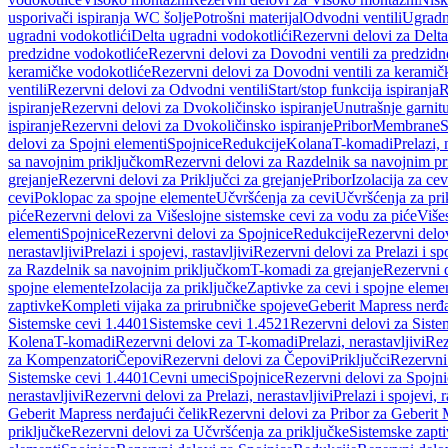
usporivači ispiranja WC šolje
Potrošni materijal
Odvodni ventili
Ugradn
ugradni vodokotlići
Delta ugradni vodokotlići
Rezervni delovi za Delta
predzidne vodokotliće
Rezervni delovi za Dovodni ventili za predzidn
keramičke vodokotliće
Rezervni delovi za Dovodni ventili za keramič
ventili
Rezervni delovi za Odvodni ventili
Start/stop funkcija ispiranja
R
ispiranje
Rezervni delovi za Dvokoličinsko ispiranje
Unutrašnje garnit
ispiranje
Rezervni delovi za Dvokoličinsko ispiranje
Pribor
Membrane
S
delovi za Spojni elementi
Spojnice
Redukcije
Kolana
T-komadi
Prelazi, 
sa navojnim priključkom
Rezervni delovi za Razdelnik sa navojnim p
grejanje
Rezervni delovi za Priključci za grejanje
Pribor
Izolacija za ce
cevi
Poklopac za spojne elemente
Učvršćenja za cevi
Učvršćenja za pri
piće
Rezervni delovi za Višeslojne sistemske cevi za vodu za piće
Više
elementi
Spojnice
Rezervni delovi za Spojnice
Redukcije
Rezervni delo
nerastavljivi
Prelazi i spojevi, rastavljivi
Rezervni delovi za Prelazi i spo
za Razdelnik sa navojnim priključkom
T-komadi za grejanje
Rezervni 
spojne elemente
Izolacija za priključke
Zaptivke za cevi i spojne eleme
zaptivke
Kompleti vijaka za prirubničke spojeve
Geberit Mapress nerđa
Sistemske cevi 1.4401
Sistemske cevi 1.4521
Rezervni delovi za Siste
Kolena
T-komadi
Rezervni delovi za T-komadi
Prelazi, nerastavljivi
Rez
za Kompenzatori
Čepovi
Rezervni delovi za Čepovi
Priključci
Rezervni 
Sistemske cevi 1.4401
Cevni umeci
Spojnice
Rezervni delovi za Spojni
nerastavljivi
Rezervni delovi za Prelazi, nerastavljivi
Prelazi i spojevi, r
Geberit Mapress nerđajući čelik
Rezervni delovi za Pribor za Geberit 
priključke
Rezervni delovi za Učvršćenja za priključke
Sistemske zapt