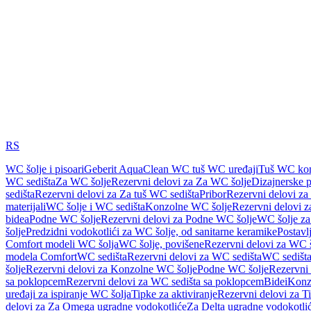
RS
WC šolje i pisoari
Geberit AquaClean WC tuš WC uređaji
Tuš WC kom
WC sedišta
Za WC šolje
Rezervni delovi za Za WC šolje
Dizajnerske 
sedišta
Rezervni delovi za Za tuš WC sedišta
Pribor
Rezervni delovi za
materijali
WC šolje i WC sedišta
Konzolne WC šolje
Rezervni delovi 
bidea
Podne WC šolje
Rezervni delovi za Podne WC šolje
WC šolje za
šolje
Predzidni vodokotlići za WC šolje, od sanitarne keramike
Postavlj
Comfort modeli WC šolja
WC šolje, povišene
Rezervni delovi za WC š
modela Comfort
WC sedišta
Rezervni delovi za WC sedišta
WC sedišta
šolje
Rezervni delovi za Konzolne WC šolje
Podne WC šolje
Rezervni
sa poklopcem
Rezervni delovi za WC sedišta sa poklopcem
Bidei
Konzo
uređaji za ispiranje WC šolja
Tipke za aktiviranje
Rezervni delovi za Ti
delovi za Za Omega ugradne vodokotliće
Za Delta ugradne vodokotli