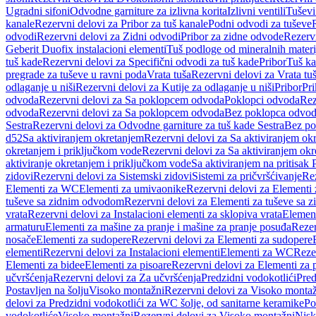
Ugradni sifoni
Odvodne garniture za izlivna korita
Izlivni ventili
Tuševi
kanale
Rezervni delovi za Pribor za tuš kanale
Podni odvodi za tuševe
odvodi
Rezervni delovi za Zidni odvodi
Pribor za zidne odvode
Rezervn
Geberit Duofix instalacioni elementi
Tuš podloge od mineralnih materi
tuš kade
Rezervni delovi za Specifični odvodi za tuš kade
Pribor
Tuš ka
pregrade za tuševe u ravni poda
Vrata tuša
Rezervni delovi za Vrata tu
odlaganje u niši
Rezervni delovi za Kutije za odlaganje u niši
Pribor
Pri
odvoda
Rezervni delovi za Sa poklopcem odvoda
Poklopci odvoda
Rez
odvoda
Rezervni delovi za Sa poklopcem odvoda
Bez poklopca odvo
Sestra
Rezervni delovi za Odvodne garniture za tuš kade Sestra
Bez po
d52
Sa aktiviranjem okretanjem
Rezervni delovi za Sa aktiviranjem ok
okretanjem i priključkom vode
Rezervni delovi za Sa aktiviranjem ok
aktiviranje okretanjem i priključkom vode
Sa aktiviranjem na pritisak
zidovi
Rezervni delovi za Sistemski zidovi
Sistemi za pričvršćivanje
Rez
Elementi za WC
Elementi za umivaonike
Rezervni delovi za Elementi
tuševe sa zidnim odvodom
Rezervni delovi za Elementi za tuševe sa
vrata
Rezervni delovi za Instalacioni elementi za sklopiva vrata
Element
armaturu
Elementi za mašine za pranje i mašine za pranje posuđa
Rezer
nosače
Elementi za sudopere
Rezervni delovi za Elementi za sudopere
elementi
Rezervni delovi za Instalacioni elementi
Elementi za WC
Reze
Elementi za bidee
Elementi za pisoare
Rezervni delovi za Elementi za 
učvršćenja
Rezervni delovi za Za učvršćenja
Predzidni vodokotlići
Pred
Postavljen na šolju
Visoko montažni
Rezervni delovi za Visoko monta
delovi za Predzidni vodokotlići za WC šolje, od sanitarne keramike
Po
vodokotliće
Visoko montažni
Rezervni delovi za Visoko montažni
Nisk