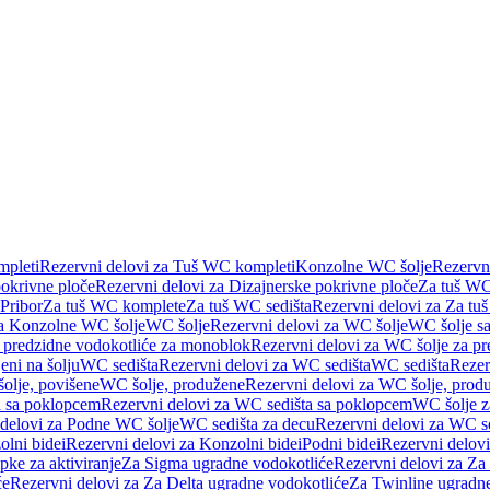
pleti
Rezervni delovi za Tuš WC kompleti
Konzolne WC šolje
Rezervn
pokrivne ploče
Rezervni delovi za Dizajnerske pokrivne ploče
Za tuš WC
 Pribor
Za tuš WC komplete
Za tuš WC sedišta
Rezervni delovi za Za tu
za Konzolne WC šolje
WC šolje
Rezervni delovi za WC šolje
WC šolje sa
 predzidne vodokotliće za monoblok
Rezervni delovi za WC šolje za p
eni na šolju
WC sedišta
Rezervni delovi za WC sedišta
WC sedišta
Rezer
olje, povišene
WC šolje, produžene
Rezervni delovi za WC šolje, prod
 sa poklopcem
Rezervni delovi za WC sedišta sa poklopcem
WC šolje z
 delovi za Podne WC šolje
WC sedišta za decu
Rezervni delovi za WC se
lni bidei
Rezervni delovi za Konzolni bidei
Podni bidei
Rezervni delovi
pke za aktiviranje
Za Sigma ugradne vodokotliće
Rezervni delovi za Za
će
Rezervni delovi za Za Delta ugradne vodokotliće
Za Twinline ugradne