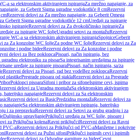
WC-a sa elektronskim aktiviranjem ispiranja
Za mrežno napajanje, za
apajanje, za Geberit Sigma ugradne vodokotliće 8 cm
Rezervni
2 cm
Rezervni delovi za Za mrežno napajanje, za Geberit Omega
, za Geberit Sigma ugradne vodokotliće 12 cm
Uređaji za ispiranje
insko ispiranje
Rezervni delovi za Za dvokoličinsko ispiranje
Za
uređaje za ispiranje WC šolje
Ugradni setovi za montažu
Rezervni
iranje WC-a sa elektronskim aktiviranjem ispiranja
Spojnice
Geberit
vi za Za konzolne WC šolje
Za podne WC šolje
Rezervni delovi za Za
onzolne i podne bidee
Rezervni delovi za Za konzolne i podne
rvni delovi za Bez poklopca
Pisoari, način ispiranja, bez
i ugradnu elektroniku za pisoar
Sa integrisanim uređajima za ispiranje
risane uređaje za ispiranje pisoara
Pisoari, način ispiranja, sa/za
de
Rezervni delovi za Pisoari, rad bez vode
Bez poklopca
Rezervni
od plastike
Pregrade pisoara od stakla
Rezervni delovi za Pregrade
Pribor
Poklopci pisoara
Sifoni i pribor za sifone
Ispirne cevi, ispirna
Rezervni delovi za Ugradna montaža
Sa elektronskim aktiviranjem
a, baterijsko napajanje
Rezervni delovi za Sa elektronskim
asic
Rezervni delovi za Basic
Predzidna montaža
Rezervni delovi za
no napajanje
Sa elektronskim aktiviranjem ispiranja, baterijsko
nju i za prepravku
Rezervni delovi za Setovi za grubu gradnju i za
je
Daljinsko upravljanje
Priključci uređaja za WC šolje, pisoare i
ovi za Priključna kolena
Ravni priključci
Rezervni delovi za Ravni
od PVC-a
Rezervni delovi za Priključci od PVC-a
Manžetne i pokrivne
oni
Rezervni delovi za Pužni sifoni
Priključci ispirnih cevi i ispirnih
idee
Rezervni delovi za Odvodne garniture za bidee
Cevni