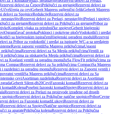
lovi za T-komadi
Prelazi, nerastavljivi
Rezervni delovi za Prelazi,
Rezervni delovi za Čepovi
Priključci za grejanje
Rezervni delovi za
e
Učvršćenja za cevi
Geberit Mapress ugljenični čelik
Geberit Mapress
i delovi za Spojnice
Redukcije
Rezervni delovi za
, nerastavljivi
Rezervni delovi za Prelazi, nerastavljivi
Prelazi i spojevi,
ključci za grejanje
Rezervni delovi za Priključci za grejanje
Pribor za
tivke
Kompleti vijaka za prirubničke spojeve
Geberit higijenski
ovi
Ograničavač protoka
Poklopci i pokrivne ploče
Vodokotlići i uređaj
otlići sa higijenskim ispiračem
Higijenski ugrađeni moduli
Rezervni
elovi za Pribor za vodokotlić i uređaj za ispiranje WC-a sa uređajem
sisteme
Ravni zaporni ventili
Sa Mapress priključcima
Ugaoni
 priključcima
Rezervni delovi za Sa Mepla priključcima
Ventili za
t priključcima za stiskanje
Sa Mepla priključcima
Rezervni delovi za
vi za Kuglasti ventili za ugradnu montažu
Sa FlowFit priključcima za
cima Compact
Rezervni delovi za Sa priključcima Compact
Sa Mapress
i i razdelnici za ugradnu montažu
Rezervni delovi za Zaporni ventili i
ovratni ventili
Sa Mapress priključcima
Rezervni delovi za Sa
Sistemske cevi
Asortiman razdelnika
Rezervni delovi za Asortiman
 zgrada
Geberit Silent-db20
Cevi
Fazonski komadi
Rezervni delovi za
i komadi
Kolena
Posebni fazonski komadi
Spojevi
Rezervni delovi za
ala
Rezervni delovi za Prelazi na proizvode izrađene od drugih
e spojnice
Rezervni delovi za Priključne natične spojnice
Pribor
Cevne
ervni delovi za Fazonski komadi
Lukovi
Rezervni delovi za
i
Rezervni delovi za Spojevi
Natične spojnice
Rezervni delovi za
učci za aparate
Priključna kolena
Rezervni delovi za Priključna