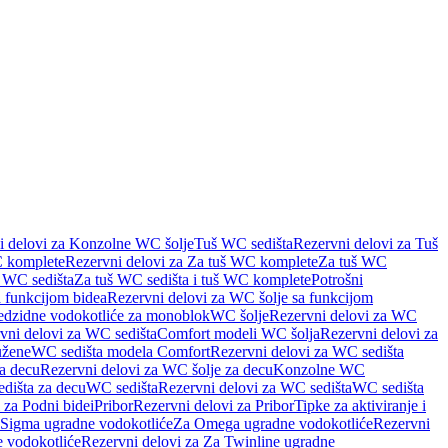
i delovi za Konzolne WC šolje
Tuš WC sedišta
Rezervni delovi za Tuš
 komplete
Rezervni delovi za Za tuš WC komplete
Za tuš WC
š WC sedišta
Za tuš WC sedišta i tuš WC komplete
Potrošni
 funkcijom bidea
Rezervni delovi za WC šolje sa funkcijom
redzidne vodokotliće za monoblok
WC šolje
Rezervni delovi za WC
vni delovi za WC sedišta
Comfort modeli WC šolja
Rezervni delovi za
užene
WC sedišta modela Comfort
Rezervni delovi za WC sedišta
a decu
Rezervni delovi za WC šolje za decu
Konzolne WC
dišta za decu
WC sedišta
Rezervni delovi za WC sedišta
WC sedišta
 za Podni bidei
Pribor
Rezervni delovi za Pribor
Tipke za aktiviranje i
 Sigma ugradne vodokotliće
Za Omega ugradne vodokotliće
Rezervni
 vodokotliće
Rezervni delovi za Za Twinline ugradne