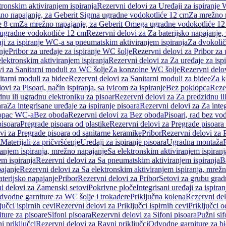
tronskim aktiviranjem ispiranja
Rezervni delovi za Uređaji za ispiranje 
žno napajanje, za Geberit Sigma ugradne vodokotliće 12 cm
Za mrežno n
e 8 cm
Za mrežno napajanje, za Geberit Omega ugradne vodokotliće 1
a ugradne vodokotliće 12 cm
Rezervni delovi za Za baterijsko napajanje
ji za ispiranje WC-a sa pneumatskim aktiviranjem ispiranja
Za dvokolič
nje
Pribor za uređaje za ispiranje WC šolje
Rezervni delovi za Pribor za 
lektronskim aktiviranjem ispiranja
Rezervni delovi za Za uređaje za isp
i za Sanitarni moduli za WC šolje
Za konzolne WC šolje
Rezervni delo
itarni moduli za bidee
Rezervni delovi za Sanitarni moduli za bidee
Za k
ovi za Pisoari, način ispiranja, sa ivicom za ispiranje
Bez poklopca
Reze
nu ili ugradnu elektroniku za pisoar
Rezervni delovi za Za predzidnu il
ara
Za integrisane uređaje za ispiranje pisoara
Rezervni delovi za Za integ
klopac WC-a
Bez oboda
Rezervni delovi za Bez oboda
Pisoari, rad bez vo
pisoara
Pregrade pisoara od plastike
Rezervni delovi za Pregrade pisoara 
vi za Pregrade pisoara od sanitarne keramike
Pribor
Rezervni delovi za 
i
Materijali za pričvršćenje
Uređaji za ispiranje pisoara
Ugradna montaža
ranjem ispiranja, mrežno napajanje
Sa elektronskim aktiviranjem ispiranj
m ispiranja
Rezervni delovi za Sa pneumatskim aktiviranjem ispiranja
B
pajanje
Rezervni delovi za Sa elektronskim aktiviranjem ispiranja, mrež
aterijsko napajanje
Pribor
Rezervni delovi za Pribor
Setovi za grubu grad
i delovi za Zamenski setovi
Pokrivne ploče
Integrisani uređaji za ispiran
dvodne garniture za WC šolje i trokadere
Priključna kolena
Rezervni del
jučci ispirnih cevi
Rezervni delovi za Priključci ispirnih cevi
Priključci 
ture za pisoare
Sifoni pisoara
Rezervni delovi za Sifoni pisoara
Pužni sif
i priključci
Rezervni delovi za Ravni priključci
Odvodne garniture za b