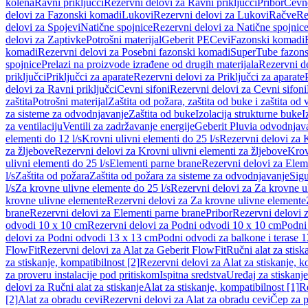
kolena
Ravni priključci
Rezervni delovi za Ravni priključci
Pribor
Cevn
delovi za Fazonski komadi
Lukovi
Rezervni delovi za Lukovi
Račve
Re
delovi za Spojevi
Natične spojnice
Rezervni delovi za Natične spojnic
delovi za Zaptivke
Potrošni materijal
Geberit PE
Cevi
Fazonski komadi
komadi
Rezervni delovi za Posebni fazonski komadi
SuperTube fazon
spojnice
Prelazi na proizvode izrađene od drugih materijala
Rezervni de
priključci
Priključci za aparate
Rezervni delovi za Priključci za aparate
delovi za Ravni priključci
Cevni sifoni
Rezervni delovi za Cevni sifoni
zaštita
Potrošni materijal
Zaštita od požara, zaštita od buke i zaštita od 
za sisteme za odvodnjavanje
Zaštita od buke
Izolacija strukturne buke
I
za ventilaciju
Ventili za zadržavanje energije
Geberit Pluvia odvodnjav
elementi do 12 l/s
Krovni ulivni elementi do 25 l/s
Rezervni delovi za K
za žljebove
Rezervni delovi za Krovni ulivni elementi za žljebove
Krov
ulivni elementi do 25 l/s
Elementi parne brane
Rezervni delovi za Elem
l/s
Zaštita od požara
Zaštita od požara za sisteme za odvodnjavanje
Sigu
l/s
Za krovne ulivne elemente do 25 l/s
Rezervni delovi za Za krovne ul
krovne ulivne elemente
Rezervni delovi za Za krovne ulivne elemente
brane
Rezervni delovi za Elementi parne brane
Pribor
Rezervni delovi z
odvodi 10 x 10 cm
Rezervni delovi za Podni odvodi 10 x 10 cm
Podni 
delovi za Podni odvodi 13 x 13 cm
Podni odvodi za balkone i terase 
FlowFit
Rezervni delovi za Alat za Geberit FlowFit
Ručni alat za stisk
za stiskanje, kompatibilnost [2]
Rezervni delovi za Alat za stiskanje, k
za proveru instalacije pod pritiskom
Ispitna sredstva
Uređaj za stiskanje
delovi za Ručni alat za stiskanje
Alat za stiskanje, kompatibilnost [1]
Re
[2]
Alat za obradu cevi
Rezervni delovi za Alat za obradu cevi
Čep za p