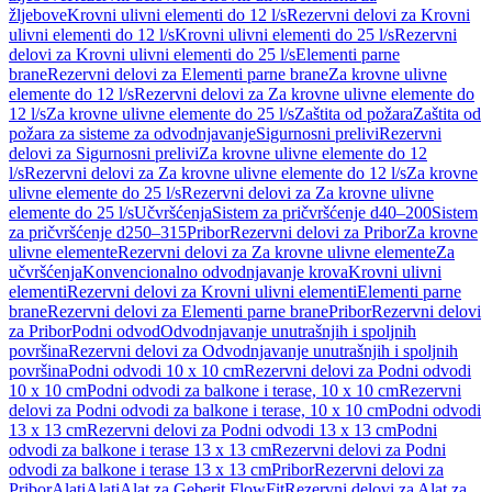
žljebove
Krovni ulivni elementi do 12 l/s
Rezervni delovi za Krovni
ulivni elementi do 12 l/s
Krovni ulivni elementi do 25 l/s
Rezervni
delovi za Krovni ulivni elementi do 25 l/s
Elementi parne
brane
Rezervni delovi za Elementi parne brane
Za krovne ulivne
elemente do 12 l/s
Rezervni delovi za Za krovne ulivne elemente do
12 l/s
Za krovne ulivne elemente do 25 l/s
Zaštita od požara
Zaštita od
požara za sisteme za odvodnjavanje
Sigurnosni prelivi
Rezervni
delovi za Sigurnosni prelivi
Za krovne ulivne elemente do 12
l/s
Rezervni delovi za Za krovne ulivne elemente do 12 l/s
Za krovne
ulivne elemente do 25 l/s
Rezervni delovi za Za krovne ulivne
elemente do 25 l/s
Učvršćenja
Sistem za pričvršćenje d40–200
Sistem
za pričvršćenje d250–315
Pribor
Rezervni delovi za Pribor
Za krovne
ulivne elemente
Rezervni delovi za Za krovne ulivne elemente
Za
učvršćenja
Konvencionalno odvodnjavanje krova
Krovni ulivni
elementi
Rezervni delovi za Krovni ulivni elementi
Elementi parne
brane
Rezervni delovi za Elementi parne brane
Pribor
Rezervni delovi
za Pribor
Podni odvod
Odvodnjavanje unutrašnjih i spoljnih
površina
Rezervni delovi za Odvodnjavanje unutrašnjih i spoljnih
površina
Podni odvodi 10 x 10 cm
Rezervni delovi za Podni odvodi
10 x 10 cm
Podni odvodi za balkone i terase, 10 x 10 cm
Rezervni
delovi za Podni odvodi za balkone i terase, 10 x 10 cm
Podni odvodi
13 x 13 cm
Rezervni delovi za Podni odvodi 13 x 13 cm
Podni
odvodi za balkone i terase 13 x 13 cm
Rezervni delovi za Podni
odvodi za balkone i terase 13 x 13 cm
Pribor
Rezervni delovi za
Pribor
Alati
Alati
Alat za Geberit FlowFit
Rezervni delovi za Alat za