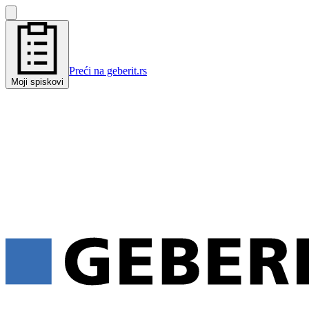
Preći na geberit.rs
Moji spiskovi