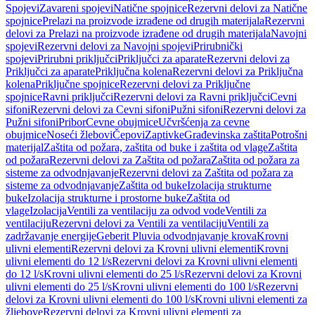
Spojevi
Zavareni spojevi
Natične spojnice
Rezervni delovi za Natične
spojnice
Prelazi na proizvode izrađene od drugih materijala
Rezervni
delovi za Prelazi na proizvode izrađene od drugih materijala
Navojni
spojevi
Rezervni delovi za Navojni spojevi
Prirubnički
spojevi
Prirubni priključci
Priključci za aparate
Rezervni delovi za
Priključci za aparate
Priključna kolena
Rezervni delovi za Priključna
kolena
Priključne spojnice
Rezervni delovi za Priključne
spojnice
Ravni priključci
Rezervni delovi za Ravni priključci
Cevni
sifoni
Rezervni delovi za Cevni sifoni
Pužni sifoni
Rezervni delovi za
Pužni sifoni
Pribor
Cevne obujmice
Učvršćenja za cevne
obujmice
Noseći žlebovi
Čepovi
Zaptivke
Građevinska zaštita
Potrošni
materijal
Zaštita od požara, zaštita od buke i zaštita od vlage
Zaštita
od požara
Rezervni delovi za Zaštita od požara
Zaštita od požara za
sisteme za odvodnjavanje
Rezervni delovi za Zaštita od požara za
sisteme za odvodnjavanje
Zaštita od buke
Izolacija strukturne
buke
Izolacija strukturne i prostorne buke
Zaštita od
vlage
Izolacija
Ventili za ventilaciju za odvod vode
Ventili za
ventilaciju
Rezervni delovi za Ventili za ventilaciju
Ventili za
zadržavanje energije
Geberit Pluvia odvodnjavanje krova
Krovni
ulivni elementi
Rezervni delovi za Krovni ulivni elementi
Krovni
ulivni elementi do 12 l/s
Rezervni delovi za Krovni ulivni elementi
do 12 l/s
Krovni ulivni elementi do 25 l/s
Rezervni delovi za Krovni
ulivni elementi do 25 l/s
Krovni ulivni elementi do 100 l/s
Rezervni
delovi za Krovni ulivni elementi do 100 l/s
Krovni ulivni elementi za
žljebove
Rezervni delovi za Krovni ulivni elementi za