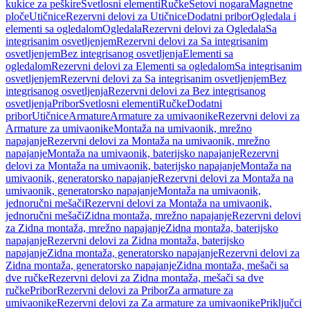
kukice za peškire
Svetlosni elementi
Ručke
Setovi nogara
Magnetne
ploče
Utičnice
Rezervni delovi za Utičnice
Dodatni pribor
Ogledala i
elementi sa ogledalom
Ogledala
Rezervni delovi za Ogledala
Sa
integrisanim osvetljenjem
Rezervni delovi za Sa integrisanim
osvetljenjem
Bez integrisanog osvetljenja
Elementi sa
ogledalom
Rezervni delovi za Elementi sa ogledalom
Sa integrisanim
osvetljenjem
Rezervni delovi za Sa integrisanim osvetljenjem
Bez
integrisanog osvetljenja
Rezervni delovi za Bez integrisanog
osvetljenja
Pribor
Svetlosni elementi
Ručke
Dodatni
pribor
Utičnice
Armature
Armature za umivaonike
Rezervni delovi za
Armature za umivaonike
Montaža na umivaonik, mrežno
napajanje
Rezervni delovi za Montaža na umivaonik, mrežno
napajanje
Montaža na umivaonik, baterijsko napajanje
Rezervni
delovi za Montaža na umivaonik, baterijsko napajanje
Montaža na
umivaonik, generatorsko napajanje
Rezervni delovi za Montaža na
umivaonik, generatorsko napajanje
Montaža na umivaonik,
jednoručni mešači
Rezervni delovi za Montaža na umivaonik,
jednoručni mešači
Zidna montaža, mrežno napajanje
Rezervni delovi
za Zidna montaža, mrežno napajanje
Zidna montaža, baterijsko
napajanje
Rezervni delovi za Zidna montaža, baterijsko
napajanje
Zidna montaža, generatorsko napajanje
Rezervni delovi za
Zidna montaža, generatorsko napajanje
Zidna montaža, mešači sa
dve ručke
Rezervni delovi za Zidna montaža, mešači sa dve
ručke
Pribor
Rezervni delovi za Pribor
Za armature za
umivaonike
Rezervni delovi za Za armature za umivaonike
Priključci