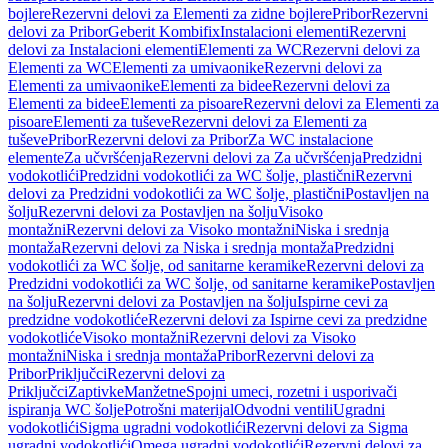
bojlere
Rezervni delovi za Elementi za zidne bojlere
Pribor
Rezervni
delovi za Pribor
Geberit Kombifix
Instalacioni elementi
Rezervni
delovi za Instalacioni elementi
Elementi za WC
Rezervni delovi za
Elementi za WC
Elementi za umivaonike
Rezervni delovi za
Elementi za umivaonike
Elementi za bidee
Rezervni delovi za
Elementi za bidee
Elementi za pisoare
Rezervni delovi za Elementi za
pisoare
Elementi za tuševe
Rezervni delovi za Elementi za
tuševe
Pribor
Rezervni delovi za Pribor
Za WC instalacione
elemente
Za učvršćenja
Rezervni delovi za Za učvršćenja
Predzidni
vodokotlići
Predzidni vodokotlići za WC šolje, plastični
Rezervni
delovi za Predzidni vodokotlići za WC šolje, plastični
Postavljen na
šolju
Rezervni delovi za Postavljen na šolju
Visoko
montažni
Rezervni delovi za Visoko montažni
Niska i srednja
montaža
Rezervni delovi za Niska i srednja montaža
Predzidni
vodokotlići za WC šolje, od sanitarne keramike
Rezervni delovi za
Predzidni vodokotlići za WC šolje, od sanitarne keramike
Postavljen
na šolju
Rezervni delovi za Postavljen na šolju
Ispirne cevi za
predzidne vodokotliće
Rezervni delovi za Ispirne cevi za predzidne
vodokotliće
Visoko montažni
Rezervni delovi za Visoko
montažni
Niska i srednja montaža
Pribor
Rezervni delovi za
Pribor
Priključci
Rezervni delovi za
Priključci
Zaptivke
Manžetne
Spojni umeci, rozetni i usporivači
ispiranja WC šolje
Potrošni materijal
Odvodni ventili
Ugradni
vodokotlići
Sigma ugradni vodokotlići
Rezervni delovi za Sigma
ugradni vodokotlići
Omega ugradni vodokotlići
Rezervni delovi za