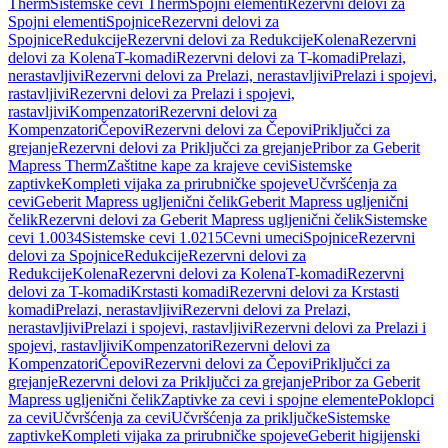
Therm
Sistemske cevi Therm
Spojni elementi
Rezervni delovi za
Spojni elementi
Spojnice
Rezervni delovi za
Spojnice
Redukcije
Rezervni delovi za Redukcije
Kolena
Rezervni
delovi za Kolena
T-komadi
Rezervni delovi za T-komadi
Prelazi,
nerastavljivi
Rezervni delovi za Prelazi, nerastavljivi
Prelazi i spojevi,
rastavljivi
Rezervni delovi za Prelazi i spojevi,
rastavljivi
Kompenzatori
Rezervni delovi za
Kompenzatori
Čepovi
Rezervni delovi za Čepovi
Priključci za
grejanje
Rezervni delovi za Priključci za grejanje
Pribor za Geberit
Mapress Therm
Zaštitne kape za krajeve cevi
Sistemske
zaptivke
Kompleti vijaka za prirubničke spojeve
Učvršćenja za
cevi
Geberit Mapress ugljenični čelik
Geberit Mapress ugljenični
čelik
Rezervni delovi za Geberit Mapress ugljenični čelik
Sistemske
cevi 1.0034
Sistemske cevi 1.0215
Cevni umeci
Spojnice
Rezervni
delovi za Spojnice
Redukcije
Rezervni delovi za
Redukcije
Kolena
Rezervni delovi za Kolena
T-komadi
Rezervni
delovi za T-komadi
Krstasti komadi
Rezervni delovi za Krstasti
komadi
Prelazi, nerastavljivi
Rezervni delovi za Prelazi,
nerastavljivi
Prelazi i spojevi, rastavljivi
Rezervni delovi za Prelazi i
spojevi, rastavljivi
Kompenzatori
Rezervni delovi za
Kompenzatori
Čepovi
Rezervni delovi za Čepovi
Priključci za
grejanje
Rezervni delovi za Priključci za grejanje
Pribor za Geberit
Mapress ugljenični čelik
Zaptivke za cevi i spojne elemente
Poklopci
za cevi
Učvršćenja za cevi
Učvršćenja za priključke
Sistemske
zaptivke
Kompleti vijaka za prirubničke spojeve
Geberit higijenski