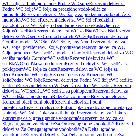
WC šolje sa funkcijom bidea
Podne WC šolje
Rezervni delovi za
Podne WC šolje
WC šolje za predzidne vodokotliće za
monoblok
Rezervni delovi za WC šolje za predzidne vodokotliće za
monoblok
WC šolje
Rezervni delovi za WC šolje
Predzidni
vodokotlići za WC šolje, od sanitarne keramike
Postavljeni na
šolju
WC sedišta
Rezervni delovi za WC sedišta
WC sedišta
Rezervni
delovi za WC sedišta
Comfort modeli WC šolja
Rezervni delovi za
Comfort modeli WC šolja
WC šolje, povišene
Rezervni delovi za
WC šolje, povišene
WC šolje, produžene
Rezervni delovi za WC
šolje, produžene
WC sedišta modela Comfort
Rezervni delovi za WC
sedišta modela Comfort
WC sedišta
Rezervni delovi za WC
sedišta
WC sedišta sa poklopcem
Rezervni delovi za WC sedišta sa
poklopcem
WC šolje za decu
Rezervni delovi za WC šolje za
decu
Konzolne WC šolje
Rezervni delovi za Konzolne WC
šolje
Podne WC šolje
Rezervni delovi za Podne WC šolje
WC sedišta
za decu
Rezervni delovi za WC sedišta za decu
WC sedišta
Rezervni
delovi za WC sedišta
WC sedišta sa poklopcem
Rezervni delovi za
WC sedišta sa poklopcem
Bidei
Konzolni bidei
Rezervni delovi za
Konzolni bidei
Podni bidei
Rezervni delovi za Podni
bidei
Pribor
Rezervni delovi za Pribor
Tipke za aktiviranje i uređaji za
ispiranje WC šolja
Tipke za aktiviranje
Rezervni delovi za Tipke za
aktiviranje
Za Sigma ugradne vodokotliće
Rezervni delovi za Za
Sigma ugradne vodokotliće
Za Omega ugradne vodokotliće
Rezervni
delovi za Za Omega ugradne vodokotliće
Za Delta ugradne
vodokotliće
Rezervni delovi za Za Delta ugradne vodokotliće
Za