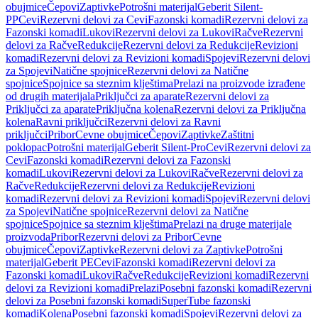
obujmice
Čepovi
Zaptivke
Potrošni materijal
Geberit Silent-
PP
Cevi
Rezervni delovi za Cevi
Fazonski komadi
Rezervni delovi za
Fazonski komadi
Lukovi
Rezervni delovi za Lukovi
Račve
Rezervni
delovi za Račve
Redukcije
Rezervni delovi za Redukcije
Revizioni
komadi
Rezervni delovi za Revizioni komadi
Spojevi
Rezervni delovi
za Spojevi
Natične spojnice
Rezervni delovi za Natične
spojnice
Spojnice sa steznim klještima
Prelazi na proizvode izrađene
od drugih materijala
Priključci za aparate
Rezervni delovi za
Priključci za aparate
Priključna kolena
Rezervni delovi za Priključna
kolena
Ravni priključci
Rezervni delovi za Ravni
priključci
Pribor
Cevne obujmice
Čepovi
Zaptivke
Zaštitni
poklopac
Potrošni materijal
Geberit Silent-Pro
Cevi
Rezervni delovi za
Cevi
Fazonski komadi
Rezervni delovi za Fazonski
komadi
Lukovi
Rezervni delovi za Lukovi
Račve
Rezervni delovi za
Račve
Redukcije
Rezervni delovi za Redukcije
Revizioni
komadi
Rezervni delovi za Revizioni komadi
Spojevi
Rezervni delovi
za Spojevi
Natične spojnice
Rezervni delovi za Natične
spojnice
Spojnice sa steznim klještima
Prelazi na druge materijale
proizvoda
Pribor
Rezervni delovi za Pribor
Cevne
obujmice
Čepovi
Zaptivke
Rezervni delovi za Zaptivke
Potrošni
materijal
Geberit PE
Cevi
Fazonski komadi
Rezervni delovi za
Fazonski komadi
Lukovi
Račve
Redukcije
Revizioni komadi
Rezervni
delovi za Revizioni komadi
Prelazi
Posebni fazonski komadi
Rezervni
delovi za Posebni fazonski komadi
SuperTube fazonski
komadi
Kolena
Posebni fazonski komadi
Spojevi
Rezervni delovi za