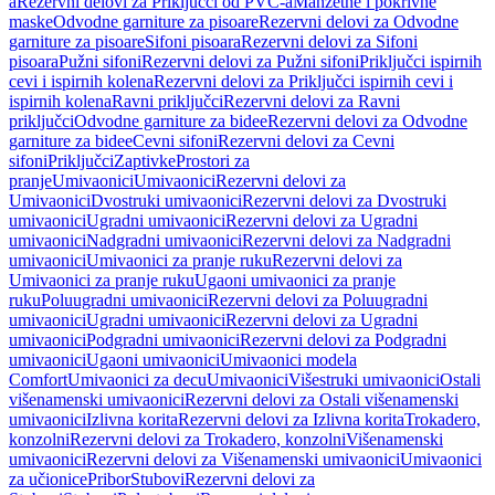
a
Rezervni delovi za Priključci od PVC-a
Manžetne i pokrivne
maske
Odvodne garniture za pisoare
Rezervni delovi za Odvodne
garniture za pisoare
Sifoni pisoara
Rezervni delovi za Sifoni
pisoara
Pužni sifoni
Rezervni delovi za Pužni sifoni
Priključci ispirnih
cevi i ispirnih kolena
Rezervni delovi za Priključci ispirnih cevi i
ispirnih kolena
Ravni priključci
Rezervni delovi za Ravni
priključci
Odvodne garniture za bidee
Rezervni delovi za Odvodne
garniture za bidee
Cevni sifoni
Rezervni delovi za Cevni
sifoni
Priključci
Zaptivke
Prostori za
pranje
Umivaonici
Umivaonici
Rezervni delovi za
Umivaonici
Dvostruki umivaonici
Rezervni delovi za Dvostruki
umivaonici
Ugradni umivaonici
Rezervni delovi za Ugradni
umivaonici
Nadgradni umivaonici
Rezervni delovi za Nadgradni
umivaonici
Umivaonici za pranje ruku
Rezervni delovi za
Umivaonici za pranje ruku
Ugaoni umivaonici za pranje
ruku
Poluugradni umivaonici
Rezervni delovi za Poluugradni
umivaonici
Ugradni umivaonici
Rezervni delovi za Ugradni
umivaonici
Podgradni umivaonici
Rezervni delovi za Podgradni
umivaonici
Ugaoni umivaonici
Umivaonici modela
Comfort
Umivaonici za decu
Umivaonici
Višestruki umivaonici
Ostali
višenamenski umivaonici
Rezervni delovi za Ostali višenamenski
umivaonici
Izlivna korita
Rezervni delovi za Izlivna korita
Trokadero,
konzolni
Rezervni delovi za Trokadero, konzolni
Višenamenski
umivaonici
Rezervni delovi za Višenamenski umivaonici
Umivaonici
za učionice
Pribor
Stubovi
Rezervni delovi za