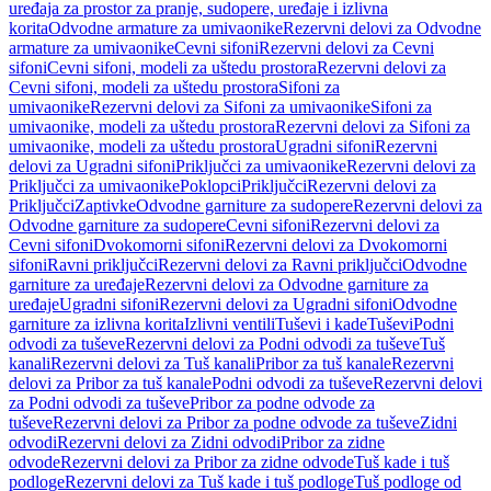
uređaja za prostor za pranje, sudopere, uređaje i izlivna
korita
Odvodne armature za umivaonike
Rezervni delovi za Odvodne
armature za umivaonike
Cevni sifoni
Rezervni delovi za Cevni
sifoni
Cevni sifoni, modeli za uštedu prostora
Rezervni delovi za
Cevni sifoni, modeli za uštedu prostora
Sifoni za
umivaonike
Rezervni delovi za Sifoni za umivaonike
Sifoni za
umivaonike, modeli za uštedu prostora
Rezervni delovi za Sifoni za
umivaonike, modeli za uštedu prostora
Ugradni sifoni
Rezervni
delovi za Ugradni sifoni
Priključci za umivaonike
Rezervni delovi za
Priključci za umivaonike
Poklopci
Priključci
Rezervni delovi za
Priključci
Zaptivke
Odvodne garniture za sudopere
Rezervni delovi za
Odvodne garniture za sudopere
Cevni sifoni
Rezervni delovi za
Cevni sifoni
Dvokomorni sifoni
Rezervni delovi za Dvokomorni
sifoni
Ravni priključci
Rezervni delovi za Ravni priključci
Odvodne
garniture za uređaje
Rezervni delovi za Odvodne garniture za
uređaje
Ugradni sifoni
Rezervni delovi za Ugradni sifoni
Odvodne
garniture za izlivna korita
Izlivni ventili
Tuševi i kade
Tuševi
Podni
odvodi za tuševe
Rezervni delovi za Podni odvodi za tuševe
Tuš
kanali
Rezervni delovi za Tuš kanali
Pribor za tuš kanale
Rezervni
delovi za Pribor za tuš kanale
Podni odvodi za tuševe
Rezervni delovi
za Podni odvodi za tuševe
Pribor za podne odvode za
tuševe
Rezervni delovi za Pribor za podne odvode za tuševe
Zidni
odvodi
Rezervni delovi za Zidni odvodi
Pribor za zidne
odvode
Rezervni delovi za Pribor za zidne odvode
Tuš kade i tuš
podloge
Rezervni delovi za Tuš kade i tuš podloge
Tuš podloge od