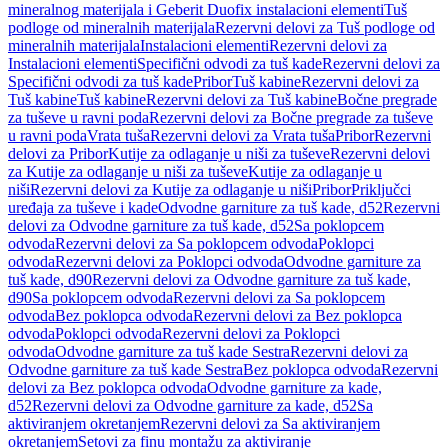
mineralnog materijala i Geberit Duofix instalacioni elementi
Tuš
podloge od mineralnih materijala
Rezervni delovi za Tuš podloge od
mineralnih materijala
Instalacioni elementi
Rezervni delovi za
Instalacioni elementi
Specifični odvodi za tuš kade
Rezervni delovi za
Specifični odvodi za tuš kade
Pribor
Tuš kabine
Rezervni delovi za
Tuš kabine
Tuš kabine
Rezervni delovi za Tuš kabine
Bočne pregrade
za tuševe u ravni poda
Rezervni delovi za Bočne pregrade za tuševe
u ravni poda
Vrata tuša
Rezervni delovi za Vrata tuša
Pribor
Rezervni
delovi za Pribor
Kutije za odlaganje u niši za tuševe
Rezervni delovi
za Kutije za odlaganje u niši za tuševe
Kutije za odlaganje u
niši
Rezervni delovi za Kutije za odlaganje u niši
Pribor
Priključci
uređaja za tuševe i kade
Odvodne garniture za tuš kade, d52
Rezervni
delovi za Odvodne garniture za tuš kade, d52
Sa poklopcem
odvoda
Rezervni delovi za Sa poklopcem odvoda
Poklopci
odvoda
Rezervni delovi za Poklopci odvoda
Odvodne garniture za
tuš kade, d90
Rezervni delovi za Odvodne garniture za tuš kade,
d90
Sa poklopcem odvoda
Rezervni delovi za Sa poklopcem
odvoda
Bez poklopca odvoda
Rezervni delovi za Bez poklopca
odvoda
Poklopci odvoda
Rezervni delovi za Poklopci
odvoda
Odvodne garniture za tuš kade Sestra
Rezervni delovi za
Odvodne garniture za tuš kade Sestra
Bez poklopca odvoda
Rezervni
delovi za Bez poklopca odvoda
Odvodne garniture za kade,
d52
Rezervni delovi za Odvodne garniture za kade, d52
Sa
aktiviranjem okretanjem
Rezervni delovi za Sa aktiviranjem
okretanjem
Setovi za finu montažu za aktiviranje