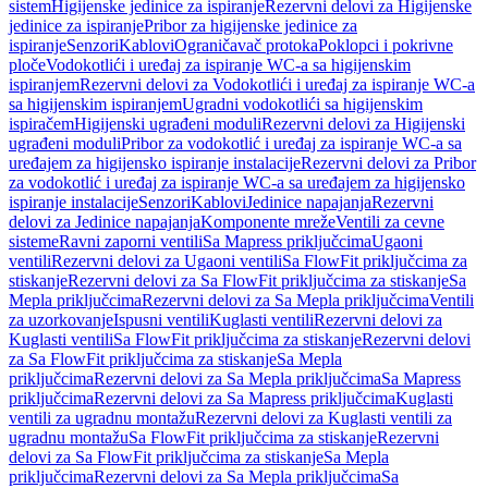
sistem
Higijenske jedinice za ispiranje
Rezervni delovi za Higijenske
jedinice za ispiranje
Pribor za higijenske jedinice za
ispiranje
Senzori
Kablovi
Ograničavač protoka
Poklopci i pokrivne
ploče
Vodokotlići i uređaj za ispiranje WC-a sa higijenskim
ispiranjem
Rezervni delovi za Vodokotlići i uređaj za ispiranje WC-a
sa higijenskim ispiranjem
Ugradni vodokotlići sa higijenskim
ispiračem
Higijenski ugrađeni moduli
Rezervni delovi za Higijenski
ugrađeni moduli
Pribor za vodokotlić i uređaj za ispiranje WC-a sa
uređajem za higijensko ispiranje instalacije
Rezervni delovi za Pribor
za vodokotlić i uređaj za ispiranje WC-a sa uređajem za higijensko
ispiranje instalacije
Senzori
Kablovi
Jedinice napajanja
Rezervni
delovi za Jedinice napajanja
Komponente mreže
Ventili za cevne
sisteme
Ravni zaporni ventili
Sa Mapress priključcima
Ugaoni
ventili
Rezervni delovi za Ugaoni ventili
Sa FlowFit priključcima za
stiskanje
Rezervni delovi za Sa FlowFit priključcima za stiskanje
Sa
Mepla priključcima
Rezervni delovi za Sa Mepla priključcima
Ventili
za uzorkovanje
Ispusni ventili
Kuglasti ventili
Rezervni delovi za
Kuglasti ventili
Sa FlowFit priključcima za stiskanje
Rezervni delovi
za Sa FlowFit priključcima za stiskanje
Sa Mepla
priključcima
Rezervni delovi za Sa Mepla priključcima
Sa Mapress
priključcima
Rezervni delovi za Sa Mapress priključcima
Kuglasti
ventili za ugradnu montažu
Rezervni delovi za Kuglasti ventili za
ugradnu montažu
Sa FlowFit priključcima za stiskanje
Rezervni
delovi za Sa FlowFit priključcima za stiskanje
Sa Mepla
priključcima
Rezervni delovi za Sa Mepla priključcima
Sa