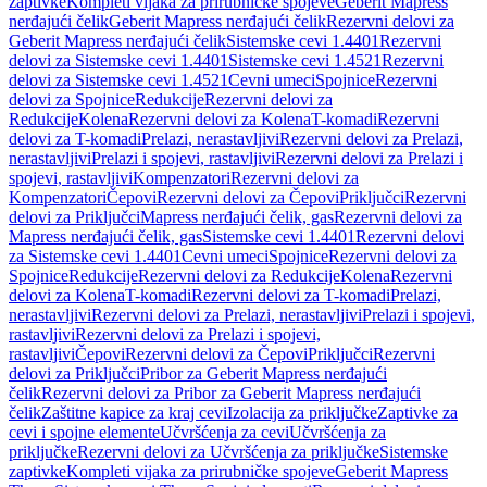
zaptivke
Kompleti vijaka za prirubničke spojeve
Geberit Mapress
nerđajući čelik
Geberit Mapress nerđajući čelik
Rezervni delovi za
Geberit Mapress nerđajući čelik
Sistemske cevi 1.4401
Rezervni
delovi za Sistemske cevi 1.4401
Sistemske cevi 1.4521
Rezervni
delovi za Sistemske cevi 1.4521
Cevni umeci
Spojnice
Rezervni
delovi za Spojnice
Redukcije
Rezervni delovi za
Redukcije
Kolena
Rezervni delovi za Kolena
T-komadi
Rezervni
delovi za T-komadi
Prelazi, nerastavljivi
Rezervni delovi za Prelazi,
nerastavljivi
Prelazi i spojevi, rastavljivi
Rezervni delovi za Prelazi i
spojevi, rastavljivi
Kompenzatori
Rezervni delovi za
Kompenzatori
Čepovi
Rezervni delovi za Čepovi
Priključci
Rezervni
delovi za Priključci
Mapress nerđajući čelik, gas
Rezervni delovi za
Mapress nerđajući čelik, gas
Sistemske cevi 1.4401
Rezervni delovi
za Sistemske cevi 1.4401
Cevni umeci
Spojnice
Rezervni delovi za
Spojnice
Redukcije
Rezervni delovi za Redukcije
Kolena
Rezervni
delovi za Kolena
T-komadi
Rezervni delovi za T-komadi
Prelazi,
nerastavljivi
Rezervni delovi za Prelazi, nerastavljivi
Prelazi i spojevi,
rastavljivi
Rezervni delovi za Prelazi i spojevi,
rastavljivi
Čepovi
Rezervni delovi za Čepovi
Priključci
Rezervni
delovi za Priključci
Pribor za Geberit Mapress nerđajući
čelik
Rezervni delovi za Pribor za Geberit Mapress nerđajući
čelik
Zaštitne kapice za kraj cevi
Izolacija za priključke
Zaptivke za
cevi i spojne elemente
Učvršćenja za cevi
Učvršćenja za
priključke
Rezervni delovi za Učvršćenja za priključke
Sistemske
zaptivke
Kompleti vijaka za prirubničke spojeve
Geberit Mapress