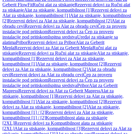
Geberit FlowFit
Ručni alat za stiskanje
Rezervni delovi za Ručni alat
za stiskanje
Alat za stiskanje, kompatibilnost [1]
Rezervni delovi za
Alat za stiskanje, kompatibilnost [1]
Alat za stiskanje, kompatibilnost
[2]
Rezervni delovi za Alat za stiskanje, kompatibilnost [2]
Alat za
obradu cevi
Rezervni delovi za Alat za obradu cevi
Čep za proveru
instalacije pod pritiskom
Rezervni delovi za Čep za proveru
instalacije pod pritiskom
Ispitna sredstva
Uređaj za stiskanje sa
alatima
Pribor
Rezervni delovi za Pribor
Alat za Geberit
Mepla
Rezervni delovi za Alat za Geberit Mepla
Ručni alat za
stiskanje
Rezervni delovi za Ručni alat za stiskanje
Alat za stiskanje,
kompatibilnost [1]
Rezervni delovi za Alat za stiskanje,
kompatibilnost [1]
Alat za stiskanje, kompatibilnost [2]
Rezervni
delovi za Alat za stiskanje, kompatibilnost [2]
Alat za obradu
cevi
Rezervni delovi za Alat za obradu cevi
Čep za proveru
instalacije pod pritiskom
Rezervni delovi za Čep za proveru
instalacije pod pritiskom
Ispitna sredstva
Pribor
Alat za Geberit
Mapress
Rezervni delovi za Alat za Geberit Mapress
Alat za
stiskanje, kompatibilnost [1]
Rezervni delovi za Alat za stiskanje,
kompatibilnost [1]
Alat za stiskanje, kompatibilnost [2]
Rezervni
delovi za Alat za stiskanje, kompatibilnost [2]
Alat za stiskanje,
kompatibilnost [1] / [2]
Rezervni delovi za Alat za stiskanje,
kompatibilnost [1] / [2]
Kompatibilnost alata za stiskanje
[2XL]
Rezervni delovi za Kompatibilnost alata za stiskanje
[2XL]
Alat za stiskanje, kompatibilnost [3]
Rezervni delovi za Alat za
stiskanje, kompatibilnost [3]
Alat za obradu cevi
Rezervni delovi za