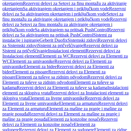
okretanjem
Rezervni delovi za Setovi za finu montažu za aktiviranje
okretanjem
Sa aktiviranjem okretanjem i priključkom vode
Rezervni
delovi za Sa aktiviranjem okretanjem i priključkom vode
Setovi za
finu montažu za aktiviranje okretanjem i priključkom vode
Rezervni
delovi za Setovi za finu montažu za aktiviranje okretanjem i
priključkom vode
Sa aktiviranjem na pritisak PushControl
Rezervni
delovi za Sa aktiviranjem na pritisak PushControl
Sistemi za
instalacije i ispiranje
Geberit Duofix
Sistemski zidovi
Rezervni delovi
za Sistemski zidovi
Sistemi za pričvršćivanje
Rezervni delovi za
Sistemi za pričvršćivanje
Instalacioni elementi
Rezervni delovi za
Instalacioni elementi
Elementi za WC
Rezervni delovi za Elementi za
WC
Elementi za umivaonike
Rezervni delovi za Elementi za
umivaonike
Elementi za bidee
Rezervni delovi za Elementi za
bidee
Elementi za pisoare
Rezervni delovi za Elementi za
pisoare
Elementi za tuševe sa zidnim odvodom
Rezervni delovi za
Elementi za tuševe sa zidnim odvodom
Elementi za tuševe sa
kadama
Rezervni delovi za Elementi za tuševe sa kadama
Instalacioni
elementi za sklopiva vrata
Rezervni delovi za Instalacioni elementi za
sklopiva vrata
Elementi za livene umivaonike
Rezervni delovi za
Elementi za livene umivaonike
Elementi za armaturu
Rezervni delovi
za Elementi za armaturu
Elementi za mašine za pranje i mašine za
pranje posuđa
Rezervni delovi za Elementi za mašine za pranje i
mašine za pranje posuđa
Elementi za konzolne nosače
Rezervni
delovi za Elementi za konzolne nosače
Elementi za
sudopere
Rezervni delovi za Elementi za sudopere
Elementi za zidne