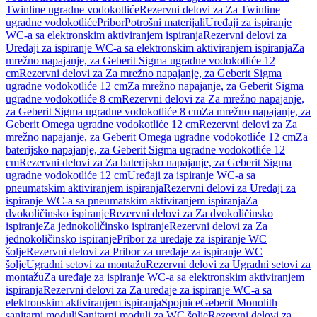
Twinline ugradne vodokotliće
Rezervni delovi za Za Twinline
ugradne vodokotliće
Pribor
Potrošni materijali
Uređaji za ispiranje
WC-a sa elektronskim aktiviranjem ispiranja
Rezervni delovi za
Uređaji za ispiranje WC-a sa elektronskim aktiviranjem ispiranja
Za
mrežno napajanje, za Geberit Sigma ugradne vodokotliće 12
cm
Rezervni delovi za Za mrežno napajanje, za Geberit Sigma
ugradne vodokotliće 12 cm
Za mrežno napajanje, za Geberit Sigma
ugradne vodokotliće 8 cm
Rezervni delovi za Za mrežno napajanje,
za Geberit Sigma ugradne vodokotliće 8 cm
Za mrežno napajanje, za
Geberit Omega ugradne vodokotliće 12 cm
Rezervni delovi za Za
mrežno napajanje, za Geberit Omega ugradne vodokotliće 12 cm
Za
baterijsko napajanje, za Geberit Sigma ugradne vodokotliće 12
cm
Rezervni delovi za Za baterijsko napajanje, za Geberit Sigma
ugradne vodokotliće 12 cm
Uređaji za ispiranje WC-a sa
pneumatskim aktiviranjem ispiranja
Rezervni delovi za Uređaji za
ispiranje WC-a sa pneumatskim aktiviranjem ispiranja
Za
dvokoličinsko ispiranje
Rezervni delovi za Za dvokoličinsko
ispiranje
Za jednokoličinsko ispiranje
Rezervni delovi za Za
jednokoličinsko ispiranje
Pribor za uređaje za ispiranje WC
šolje
Rezervni delovi za Pribor za uređaje za ispiranje WC
šolje
Ugradni setovi za montažu
Rezervni delovi za Ugradni setovi za
montažu
Za uređaje za ispiranje WC-a sa elektronskim aktiviranjem
ispiranja
Rezervni delovi za Za uređaje za ispiranje WC-a sa
elektronskim aktiviranjem ispiranja
Spojnice
Geberit Monolith
sanitarni moduli
Sanitarni moduli za WC šolje
Rezervni delovi za