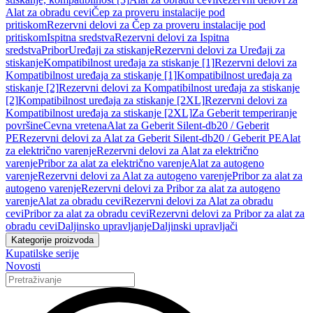
Alat za obradu cevi
Čep za proveru instalacije pod
pritiskom
Rezervni delovi za Čep za proveru instalacije pod
pritiskom
Ispitna sredstva
Rezervni delovi za Ispitna
sredstva
Pribor
Uređaji za stiskanje
Rezervni delovi za Uređaji za
stiskanje
Kompatibilnost uređaja za stiskanje [1]
Rezervni delovi za
Kompatibilnost uređaja za stiskanje [1]
Kompatibilnost uređaja za
stiskanje [2]
Rezervni delovi za Kompatibilnost uređaja za stiskanje
[2]
Kompatibilnost uređaja za stiskanje [2XL]
Rezervni delovi za
Kompatibilnost uređaja za stiskanje [2XL]
Za Geberit temperiranje
površine
Cevna vretena
Alat za Geberit Silent-db20 / Geberit
PE
Rezervni delovi za Alat za Geberit Silent-db20 / Geberit PE
Alat
za električno varenje
Rezervni delovi za Alat za električno
varenje
Pribor za alat za električno varenje
Alat za autogeno
varenje
Rezervni delovi za Alat za autogeno varenje
Pribor za alat za
autogeno varenje
Rezervni delovi za Pribor za alat za autogeno
varenje
Alat za obradu cevi
Rezervni delovi za Alat za obradu
cevi
Pribor za alat za obradu cevi
Rezervni delovi za Pribor za alat za
obradu cevi
Daljinsko upravljanje
Daljinski upravljači
Kategorije proizvoda
Kupatilske serije
Novosti