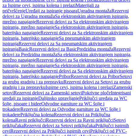
za Ispirne cevi, ispirna kolena i prelazi
Materijali za
pričvršćenje
Uređaji za ispiranje pisoara
Ugradna montaža
Rezervni
delovi za Ugradna montaža
Sa elektronskim aktiviranjem ispiranja,
mrežno napajanje
Rezervni delovi za Sa elektronskim aktiviranjem
ispiranja, mrežno napajanje
Sa elektronskim aktiviranjem ispiranja,
baterijsko napajanje
Rezervni delovi za Sa elektronskim aktiviranjem
ispiranja, baterijsko napajanje
Sa pneumatskim aktiviranjem
ispiranja
Rezervni delovi za Sa pneumatskim aktiviranjem
ispiranja
Basic
Rezervni delovi za Basic
Predzidna montaža
Rezervni
delovi za Predzidna montaža
Sa elektronskim aktiviranjem ispiranja,
mrežno napajanje
Rezervni delovi za Sa elektronskim aktiviranjem
ispiranja, mrežno napajanje
Sa elektronskim aktiviranjem ispiranja,
baterijsko napajanje
Rezervni delovi za Sa elektronskim aktiviranjem
ispiranja, baterijsko napajanje
Pribor
Rezervni delovi za Pribor
Setovi
za grubu gradnju i za prepravku
Rezervni delovi za Setovi za grubu
gradnju i za prepravku
Ispirne cevi, ispirna kolena i prelazi
Zamenski
setovi
Rezervni delovi za Zamenski setovi
Pokrivne ploče
Integrisani
uređaji za ispiranje
Daljinsko upravljanje
Priključci uređaja za WC
šolje, pisoare i bidee
Odvodne garniture za WC šolje i
trokadere
Rezervni delovi za Odvodne garniture za WC šolje i
trokadere
Priključna kolena
Rezervni delovi za Priključna
kolena
Ravni priključci
Rezervni delovi za Ravni priključci
Setovi
priključaka
Rezervni delovi za Setovi priključaka
Priključci ispirnih
cevi
Rezervni delovi za Priključci ispirnih cevi
Priključci od PVC-