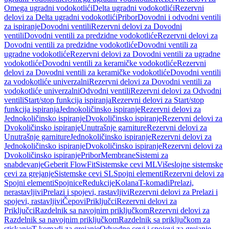
Omega ugradni vodokotlići
Delta ugradni vodokotlići
Rezervni
delovi za Delta ugradni vodokotlići
Pribor
Dovodni i odvodni ventili
za ispiranje
Dovodni ventili
Rezervni delovi za Dovodni
ventili
Dovodni ventili za predzidne vodokotliće
Rezervni delovi za
Dovodni ventili za predzidne vodokotliće
Dovodni ventili za
ugradne vodokotliće
Rezervni delovi za Dovodni ventili za ugradne
vodokotliće
Dovodni ventili za keramičke vodokotliće
Rezervni
delovi za Dovodni ventili za keramičke vodokotliće
Dovodni ventili
za vodokotliće univerzalni
Rezervni delovi za Dovodni ventili za
vodokotliće univerzalni
Odvodni ventili
Rezervni delovi za Odvodni
ventili
Start/stop funkcija ispiranja
Rezervni delovi za Start/stop
funkcija ispiranja
Jednokoličinsko ispiranje
Rezervni delovi za
Jednokoličinsko ispiranje
Dvokoličinsko ispiranje
Rezervni delovi za
Dvokoličinsko ispiranje
Unutrašnje garniture
Rezervni delovi za
Unutrašnje garniture
Jednokoličinsko ispiranje
Rezervni delovi za
Jednokoličinsko ispiranje
Dvokoličinsko ispiranje
Rezervni delovi za
Dvokoličinsko ispiranje
Pribor
Membrane
Sistemi za
snabdevanje
Geberit FlowFit
Sistemske cevi ML
Višeslojne sistemske
cevi za grejanje
Sistemske cevi SL
Spojni elementi
Rezervni delovi za
Spojni elementi
Spojnice
Redukcije
Kolana
T-komadi
Prelazi,
nerastavljivi
Prelazi i spojevi, rastavljivi
Rezervni delovi za Prelazi i
spojevi, rastavljivi
Čepovi
Priključci
Rezervni delovi za
Priključci
Razdelnik sa navojnim priključkom
Rezervni delovi za
Razdelnik sa navojnim priključkom
Razdelnik sa priključkom za
stiskanje
T-komadi za grejanje
Odvodne cevi i spojevi za grejanje,