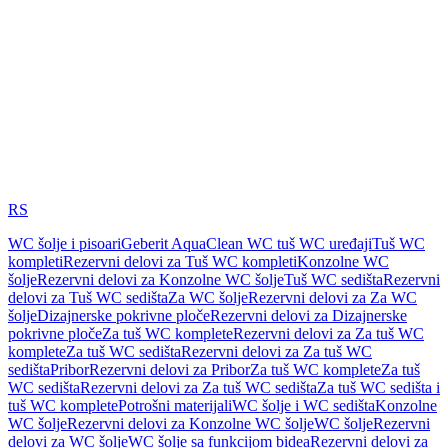
RS
WC šolje i pisoari
Geberit AquaClean WC tuš WC uređaji
Tuš WC
kompleti
Rezervni delovi za Tuš WC kompleti
Konzolne WC
šolje
Rezervni delovi za Konzolne WC šolje
Tuš WC sedišta
Rezervni
delovi za Tuš WC sedišta
Za WC šolje
Rezervni delovi za Za WC
šolje
Dizajnerske pokrivne ploče
Rezervni delovi za Dizajnerske
pokrivne ploče
Za tuš WC komplete
Rezervni delovi za Za tuš WC
komplete
Za tuš WC sedišta
Rezervni delovi za Za tuš WC
sedišta
Pribor
Rezervni delovi za Pribor
Za tuš WC komplete
Za tuš
WC sedišta
Rezervni delovi za Za tuš WC sedišta
Za tuš WC sedišta i
tuš WC komplete
Potrošni materijali
WC šolje i WC sedišta
Konzolne
WC šolje
Rezervni delovi za Konzolne WC šolje
WC šolje
Rezervni
delovi za WC šolje
WC šolje sa funkcijom bidea
Rezervni delovi za