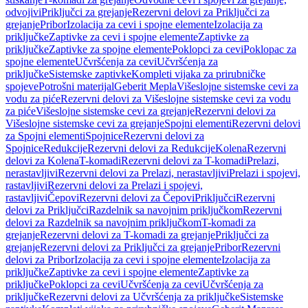
odvojivi
Priključci za grejanje
Rezervni delovi za Priključci za
grejanje
Pribor
Izolacija za cevi i spojne elemente
Izolacija za
priključke
Zaptivke za cevi i spojne elemente
Zaptivke za
priključke
Zaptivke za spojne elemente
Poklopci za cevi
Poklopac za
spojne elemente
Učvršćenja za cevi
Učvršćenja za
priključke
Sistemske zaptivke
Kompleti vijaka za prirubničke
spojeve
Potrošni materijal
Geberit Mepla
Višeslojne sistemske cevi za
vodu za piće
Rezervni delovi za Višeslojne sistemske cevi za vodu
za piće
Višeslojne sistemske cevi za grejanje
Rezervni delovi za
Višeslojne sistemske cevi za grejanje
Spojni elementi
Rezervni delovi
za Spojni elementi
Spojnice
Rezervni delovi za
Spojnice
Redukcije
Rezervni delovi za Redukcije
Kolena
Rezervni
delovi za Kolena
T-komadi
Rezervni delovi za T-komadi
Prelazi,
nerastavljivi
Rezervni delovi za Prelazi, nerastavljivi
Prelazi i spojevi,
rastavljivi
Rezervni delovi za Prelazi i spojevi,
rastavljivi
Čepovi
Rezervni delovi za Čepovi
Priključci
Rezervni
delovi za Priključci
Razdelnik sa navojnim priključkom
Rezervni
delovi za Razdelnik sa navojnim priključkom
T-komadi za
grejanje
Rezervni delovi za T-komadi za grejanje
Priključci za
grejanje
Rezervni delovi za Priključci za grejanje
Pribor
Rezervni
delovi za Pribor
Izolacija za cevi i spojne elemente
Izolacija za
priključke
Zaptivke za cevi i spojne elemente
Zaptivke za
priključke
Poklopci za cevi
Učvršćenja za cevi
Učvršćenja za
priključke
Rezervni delovi za Učvršćenja za priključke
Sistemske