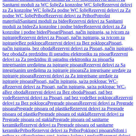
Sanitarni moduli za WC šolje
Za konzolne WC šolje
Rezervni delovi
za Za konzolne WC šolje
Za podne WC šolje
Rezervni delovi za Za
podne WC šolje
Pribor
Rezervni delovi za Pribor
Potrošni
materijali
Sanitarni moduli za bidee
Rezervni delovi za Sanitarni
moduli za bidee
Za konzolne i podne bidee
Rezervni delovi za Za
konzolne i podne bidee
Pisoari
Pisoari, način ispiranja, sa ivicom za
ispiranje
Rezervni delovi za Pisoari, način ispiranja, sa ivicom za
ispiranje
Bez poklopca
Rezervni delovi za Bez poklopca
Pisoari,
način ispiranja, bez oboda
Rezervni delovi za Pisoari, način ispiranja,
bez oboda
Za predzidnu ili ugradnu elektroniku za pisoar
Rezervni
delovi za Za predzidnu ili ugradnu elektroniku za pisoar
Sa
integrisanim uređajima za ispiranje pisoara
Rezervni delovi za Sa
integrisanim uređajima za ispiranje pisoara
Za integrisane uređaje za
ispiranje pisoara
Rezervni delovi za Za integrisane uređaje za
ispiranje pisoara
Pisoari, način ispiranja, sa/za poklopac WC-
a
Rezervni delovi za Pisoari, način ispiranja, sa/za poklopac WC-
a
Bez oboda
Rezervni delovi za Bez oboda
Pisoari, rad bez
vode
Rezervni delovi za Pisoari, rad bez vode
Bez poklopca
Rezervni
delovi za Bez poklopca
Pregrade pisoara
Rezervni delovi za Pregrade
pisoara
Pregrade pisoara od plastike
Rezervni delovi za Pregrade
pisoara od plastike
Pregrade pisoara od stakla
Rezervni delovi za
Pregrade pisoara od stakla
Pregrade pisoara od sanitarne
keramike
Rezervni delovi za Pregrade pisoara od sanitarne
keramike
Pribor
Rezervni delovi za Pribor
Poklopci pisoara
Sifoni i
pribor za sifone
Ispirne cevi, ispirna kolena i prelazi
Rezervni delovi