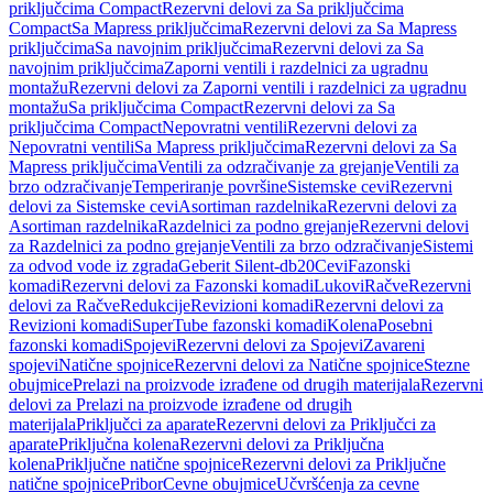
priključcima Compact
Rezervni delovi za Sa priključcima
Compact
Sa Mapress priključcima
Rezervni delovi za Sa Mapress
priključcima
Sa navojnim priključcima
Rezervni delovi za Sa
navojnim priključcima
Zaporni ventili i razdelnici za ugradnu
montažu
Rezervni delovi za Zaporni ventili i razdelnici za ugradnu
montažu
Sa priključcima Compact
Rezervni delovi za Sa
priključcima Compact
Nepovratni ventili
Rezervni delovi za
Nepovratni ventili
Sa Mapress priključcima
Rezervni delovi za Sa
Mapress priključcima
Ventili za odzračivanje za grejanje
Ventili za
brzo odzračivanje
Temperiranje površine
Sistemske cevi
Rezervni
delovi za Sistemske cevi
Asortiman razdelnika
Rezervni delovi za
Asortiman razdelnika
Razdelnici za podno grejanje
Rezervni delovi
za Razdelnici za podno grejanje
Ventili za brzo odzračivanje
Sistemi
za odvod vode iz zgrada
Geberit Silent-db20
Cevi
Fazonski
komadi
Rezervni delovi za Fazonski komadi
Lukovi
Račve
Rezervni
delovi za Račve
Redukcije
Revizioni komadi
Rezervni delovi za
Revizioni komadi
SuperTube fazonski komadi
Kolena
Posebni
fazonski komadi
Spojevi
Rezervni delovi za Spojevi
Zavareni
spojevi
Natične spojnice
Rezervni delovi za Natične spojnice
Stezne
obujmice
Prelazi na proizvode izrađene od drugih materijala
Rezervni
delovi za Prelazi na proizvode izrađene od drugih
materijala
Priključci za aparate
Rezervni delovi za Priključci za
aparate
Priključna kolena
Rezervni delovi za Priključna
kolena
Priključne natične spojnice
Rezervni delovi za Priključne
natične spojnice
Pribor
Cevne obujmice
Učvršćenja za cevne