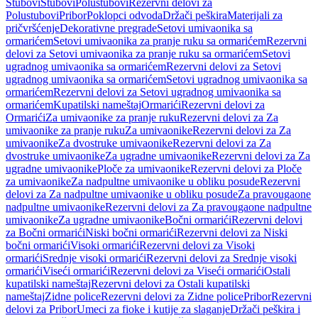
Stubovi
Stubovi
Polustubovi
Rezervni delovi za
Polustubovi
Pribor
Poklopci odvoda
Držači peškira
Materijali za
pričvršćenje
Dekorativne pregrade
Setovi umivaonika sa
ormarićem
Setovi umivaonika za pranje ruku sa ormarićem
Rezervni
delovi za Setovi umivaonika za pranje ruku sa ormarićem
Setovi
ugradnog umivaonika sa ormarićem
Rezervni delovi za Setovi
ugradnog umivaonika sa ormarićem
Setovi ugradnog umivaonika sa
ormarićem
Rezervni delovi za Setovi ugradnog umivaonika sa
ormarićem
Kupatilski nameštaj
Ormarići
Rezervni delovi za
Ormarići
Za umivaonike za pranje ruku
Rezervni delovi za Za
umivaonike za pranje ruku
Za umivaonike
Rezervni delovi za Za
umivaonike
Za dvostruke umivaonike
Rezervni delovi za Za
dvostruke umivaonike
Za ugradne umivaonike
Rezervni delovi za Za
ugradne umivaonike
Ploče za umivaonike
Rezervni delovi za Ploče
za umivaonike
Za nadpultne umivaonike u obliku posude
Rezervni
delovi za Za nadpultne umivaonike u obliku posude
Za pravougaone
nadpultne umivaonike
Rezervni delovi za Za pravougaone nadpultne
umivaonike
Za ugradne umivaonike
Bočni ormarići
Rezervni delovi
za Bočni ormarići
Niski bočni ormarići
Rezervni delovi za Niski
bočni ormarići
Visoki ormarići
Rezervni delovi za Visoki
ormarići
Srednje visoki ormarići
Rezervni delovi za Srednje visoki
ormarići
Viseći ormarići
Rezervni delovi za Viseći ormarići
Ostali
kupatilski nameštaj
Rezervni delovi za Ostali kupatilski
nameštaj
Zidne police
Rezervni delovi za Zidne police
Pribor
Rezervni
delovi za Pribor
Umeci za fioke i kutije za slaganje
Držači peškira i