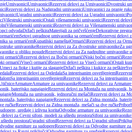
anje
Umivaonici
Umivaonici
Rezervni delovi za Umivaonici
Dvostruki um
ici
Rezervni delovi za Nadgradni umivaonici
Umivaonici za pranje ruk
mivaonici
Ugradni umivaonici
Rezervni delovi za Ugradni umivaonici
Po
ci
Višestruki umivaonici
Ostali višenamenski umivaonici
Rezervni delovi
olni
Višenamenski umivaonici
Rezervni delovi za Višenamenski umivaon
opci odvoda
Držači peškira
Materijali za pričvršćenje
Dekorativne pregr
a ormarićem
Setovi ugradnog umivaonika sa ormarićem
Rezervni delovi 
nika sa ormarićem
Kupatilski nameštaj
Ormarići
Rezervni delovi za Orma
ostruke umivaonike
Rezervni delovi za Za dvostruke umivaonike
Za ug
vaonike u obliku posude
Rezervni delovi za Za nadpultne umivaonike u
ni ormarići
Rezervni delovi za Bočni ormarići
Niski bočni ormarići
Rezer
oki ormarići
Viseći ormarići
Rezervni delovi za Viseći ormarići
Ostali kup
Umeci za fioke i kutije za slaganje
Držači peškira i kukice za peškire
Sve
edala
Rezervni delovi za Ogledala
Sa integrisanim osvetljenjem
Rezervni
edalom
Sa integrisanim osvetljenjem
Rezervni delovi za Sa integrisanim o
Utičnice
Armature
Armature za umivaonike
Rezervni delovi za Armature
nik, baterijsko napajanje
Rezervni delovi za Montaža na umivaonik, ba
ajanje
Montaža na umivaonik, jednoručni mešači
Rezervni delovi za Mo
montaža, baterijsko napajanje
Rezervni delovi za Zidna montaža, baterij
ve ručke
Rezervni delovi za Zidna montaža, mešači sa dve ručke
Pribor
sudopere, uređaje i izlivna korita
Odvodne armature za umivaonike
Reze
 delovi za Cevni sifoni, modeli za uštedu prostora
Sifoni za umivaonike
 uštedu prostora
Ugradni sifoni
Rezervni delovi za Ugradni sifoni
Priklj
dvodne garniture za sudopere
Rezervni delovi za Odvodne garniture za
delovi za Ravni priključci
Odvodne garniture za uređaje
Rezervni delovi