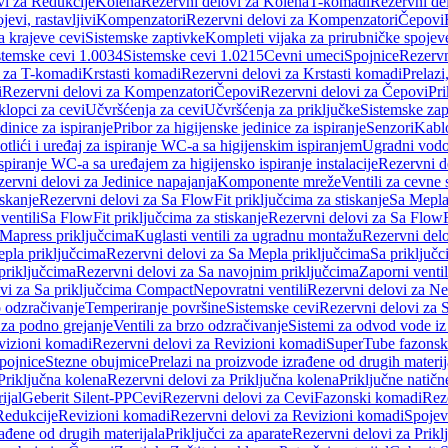
vi za Redukcije
Kolena
Rezervni delovi za Kolena
T-komadi
Rezervni de
jevi, rastavljivi
Kompenzatori
Rezervni delovi za Kompenzatori
Čepovi
a krajeve cevi
Sistemske zaptivke
Kompleti vijaka za prirubničke spojev
stemske cevi 1.0034
Sistemske cevi 1.0215
Cevni umeci
Spojnice
Rezervn
i za T-komadi
Krstasti komadi
Rezervni delovi za Krstasti komadi
Prelazi
i
Rezervni delovi za Kompenzatori
Čepovi
Rezervni delovi za Čepovi
Pri
klopci za cevi
Učvršćenja za cevi
Učvršćenja za priključke
Sistemske zap
dinice za ispiranje
Pribor za higijenske jedinice za ispiranje
Senzori
Kabl
tlići i uređaj za ispiranje WC-a sa higijenskim ispiranjem
Ugradni vodok
ispiranje WC-a sa uređajem za higijensko ispiranje instalacije
Rezervni d
ervni delovi za Jedinice napajanja
Komponente mreže
Ventili za cevne 
iskanje
Rezervni delovi za Sa FlowFit priključcima za stiskanje
Sa Mepla
ventili
Sa FlowFit priključcima za stiskanje
Rezervni delovi za Sa FlowFi
 Mapress priključcima
Kuglasti ventili za ugradnu montažu
Rezervni delo
pla priključcima
Rezervni delovi za Sa Mepla priključcima
Sa priključ
priključcima
Rezervni delovi za Sa navojnim priključcima
Zaporni ventil
vi za Sa priključcima Compact
Nepovratni ventili
Rezervni delovi za Nep
o odzračivanje
Temperiranje površine
Sistemske cevi
Rezervni delovi za 
 za podno grejanje
Ventili za brzo odzračivanje
Sistemi za odvod vode iz
vizioni komadi
Rezervni delovi za Revizioni komadi
SuperTube fazonsk
pojnice
Stezne obujmice
Prelazi na proizvode izrađene od drugih materij
Priključna kolena
Rezervni delovi za Priključna kolena
Priključne natičn
ijal
Geberit Silent-PP
Cevi
Rezervni delovi za Cevi
Fazonski komadi
Rez
Redukcije
Revizioni komadi
Rezervni delovi za Revizioni komadi
Spojev
rađene od drugih materijala
Priključci za aparate
Rezervni delovi za Priklj