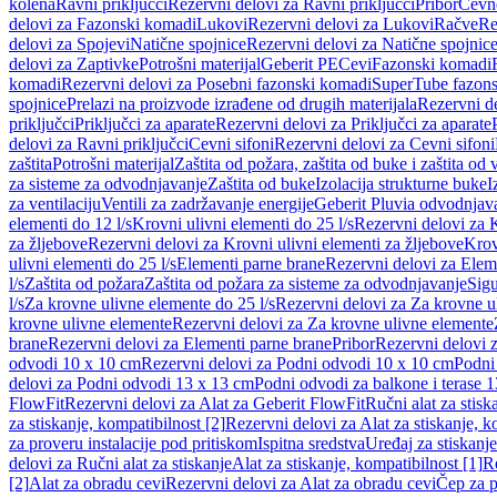
kolena
Ravni priključci
Rezervni delovi za Ravni priključci
Pribor
Cevn
delovi za Fazonski komadi
Lukovi
Rezervni delovi za Lukovi
Račve
Re
delovi za Spojevi
Natične spojnice
Rezervni delovi za Natične spojnic
delovi za Zaptivke
Potrošni materijal
Geberit PE
Cevi
Fazonski komadi
komadi
Rezervni delovi za Posebni fazonski komadi
SuperTube fazon
spojnice
Prelazi na proizvode izrađene od drugih materijala
Rezervni de
priključci
Priključci za aparate
Rezervni delovi za Priključci za aparate
delovi za Ravni priključci
Cevni sifoni
Rezervni delovi za Cevni sifoni
zaštita
Potrošni materijal
Zaštita od požara, zaštita od buke i zaštita od 
za sisteme za odvodnjavanje
Zaštita od buke
Izolacija strukturne buke
I
za ventilaciju
Ventili za zadržavanje energije
Geberit Pluvia odvodnjav
elementi do 12 l/s
Krovni ulivni elementi do 25 l/s
Rezervni delovi za K
za žljebove
Rezervni delovi za Krovni ulivni elementi za žljebove
Krov
ulivni elementi do 25 l/s
Elementi parne brane
Rezervni delovi za Elem
l/s
Zaštita od požara
Zaštita od požara za sisteme za odvodnjavanje
Sigu
l/s
Za krovne ulivne elemente do 25 l/s
Rezervni delovi za Za krovne ul
krovne ulivne elemente
Rezervni delovi za Za krovne ulivne elemente
brane
Rezervni delovi za Elementi parne brane
Pribor
Rezervni delovi z
odvodi 10 x 10 cm
Rezervni delovi za Podni odvodi 10 x 10 cm
Podni 
delovi za Podni odvodi 13 x 13 cm
Podni odvodi za balkone i terase 
FlowFit
Rezervni delovi za Alat za Geberit FlowFit
Ručni alat za stisk
za stiskanje, kompatibilnost [2]
Rezervni delovi za Alat za stiskanje, k
za proveru instalacije pod pritiskom
Ispitna sredstva
Uređaj za stiskanje
delovi za Ručni alat za stiskanje
Alat za stiskanje, kompatibilnost [1]
Re
[2]
Alat za obradu cevi
Rezervni delovi za Alat za obradu cevi
Čep za p