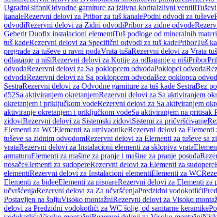
Ugradni sifoni
Odvodne garniture za izlivna korita
Izlivni ventili
Tuševi
kanale
Rezervni delovi za Pribor za tuš kanale
Podni odvodi za tuševe
odvodi
Rezervni delovi za Zidni odvodi
Pribor za zidne odvode
Rezervn
Geberit Duofix instalacioni elementi
Tuš podloge od mineralnih materi
tuš kade
Rezervni delovi za Specifični odvodi za tuš kade
Pribor
Tuš ka
pregrade za tuševe u ravni poda
Vrata tuša
Rezervni delovi za Vrata tu
odlaganje u niši
Rezervni delovi za Kutije za odlaganje u niši
Pribor
Pri
odvoda
Rezervni delovi za Sa poklopcem odvoda
Poklopci odvoda
Rez
odvoda
Rezervni delovi za Sa poklopcem odvoda
Bez poklopca odvo
Sestra
Rezervni delovi za Odvodne garniture za tuš kade Sestra
Bez po
d52
Sa aktiviranjem okretanjem
Rezervni delovi za Sa aktiviranjem ok
okretanjem i priključkom vode
Rezervni delovi za Sa aktiviranjem ok
aktiviranje okretanjem i priključkom vode
Sa aktiviranjem na pritisak
zidovi
Rezervni delovi za Sistemski zidovi
Sistemi za pričvršćivanje
Rez
Elementi za WC
Elementi za umivaonike
Rezervni delovi za Elementi
tuševe sa zidnim odvodom
Rezervni delovi za Elementi za tuševe sa
vrata
Rezervni delovi za Instalacioni elementi za sklopiva vrata
Element
armaturu
Elementi za mašine za pranje i mašine za pranje posuđa
Rezer
nosače
Elementi za sudopere
Rezervni delovi za Elementi za sudopere
elementi
Rezervni delovi za Instalacioni elementi
Elementi za WC
Reze
Elementi za bidee
Elementi za pisoare
Rezervni delovi za Elementi za 
učvršćenja
Rezervni delovi za Za učvršćenja
Predzidni vodokotlići
Pred
Postavljen na šolju
Visoko montažni
Rezervni delovi za Visoko monta
delovi za Predzidni vodokotlići za WC šolje, od sanitarne keramike
Po
vodokotliće
Visoko montažni
Rezervni delovi za Visoko montažni
Nisk