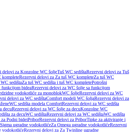
i delovi za Konzolne WC šolje
Tuš WC sedišta
Rezervni delovi za Tuš
 komplete
Rezervni delovi za Za tuš WC komplete
Za tuš WC
š WC sedišta
Za tuš WC sedišta i tuš WC komplete
Potrošni
 funkcijom bidea
Rezervni delovi za WC šolje sa funkcijom
redzidne vodokotliće za monoblok
WC šolje
Rezervni delovi za WC
vni delovi za WC sedišta
Comfort modeli WC šolja
Rezervni delovi za
užene
WC sedišta modela Comfort
Rezervni delovi za WC sedišta
a decu
Rezervni delovi za WC šolje za decu
Konzolne WC
dišta za decu
WC sedišta
Rezervni delovi za WC sedišta
WC sedišta
 za Podni bidei
Pribor
Rezervni delovi za Pribor
Tipke za aktiviranje i
 Sigma ugradne vodokotliće
Za Omega ugradne vodokotliće
Rezervni
 vodokotliće
Rezervni delovi za Za Twinline ugradne