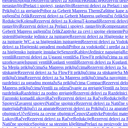
elementi
Spojnice
Rezervni delovi za Spojnice
Redukcije
Rezervni delo
nerastavljivi
Prelazi i spojevi, rastavljivi
Rezervni delovi za Prelazi i spo
Priključci za grejanje
Pribor za Geberit Mapress Therm
Zaštitne kape z
ugljenični čelik
Rezervni delovi za Geberit Mapress ugljenični čelik
Si
Redukcije
Kolena
Rezervni delovi za Kolena
T-komadi
Rezervni delov
rastavljivi
Rezervni delovi za Prelazi i spojevi, rastavljivi
Kompenzator
Geberit Mapress ugljenični čelik
Zaptivke za cevi i spojne elemente
Po
sistem
Higijenske jedinice za ispiranje
Rezervni delovi za Higijenske je
za ispiranje WC-a sa higijenskim ispiranjem
Rezervni delovi za Vodoko
delovi za Higijenski ugrađeni moduli
Pribor za vodokotlić i uređaj za 
za higijensko ispiranje instalacije
Senzori
Kablovi
Jedinice napajanja
Rez
ventili
Rezervni delovi za Ugaoni ventili
Sa FlowFit priključcima za st
uzorkovanje
Ispusni ventili
Kuglasti ventili
Rezervni delovi za Kuglasti 
Sa Mepla priključcima
Sa Mapress priključcima
Rezervni delovi za Sa
stiskanje
Rezervni delovi za Sa FlowFit priključcima za stiskanje
Sa Me
priključcima
Rezervni delovi za Sa Mapress priključcima
Sa navojnim 
razdelnici za ugradnu montažu
Sa priključcima Compact
Rezervni delo
Mapress priključcima
Ventili za odzračivanje za grejanje
Ventili za brz
razdelnika
Razdelnici za podno grejanje
Rezervni delovi za Razdelnici
Fazonski komadi
Lukovi
Račve
Rezervni delovi za Račve
Redukcije
Re
Spojevi
Zavareni spojevi
Natične spojnice
Rezervni delovi za Natične s
materijala
Priključci za aparate
Rezervni delovi za Priključci za aparate
obujmice
Učvršćenja za cevne obujmice
Čepovi
Zaptivke
Potrošni mater
Lukovi
Račve
Rezervni delovi za Račve
Redukcije
Rezervni delovi za 
Natične spojnice
Spojnice sa steznim klještima
Prelazi na proizvode iz