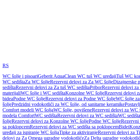
RS
WC šolje i pisoari
Geberit AquaClean WC tuš WC uređaji
Tuš WC kom
WC sedišta
Za WC šolje
Rezervni delovi za Za WC šolje
Dizajnerske 
sedišta
Rezervni delovi za Za tuš WC sedišta
Pribor
Rezervni delovi za
materijali
WC šolje i WC sedišta
Konzolne WC šolje
Rezervni delovi 
bidea
Podne WC šolje
Rezervni delovi za Podne WC šolje
WC šolje za
šolje
Predzidni vodokotlići za WC šolje, od sanitarne keramike
Postavlj
Comfort modeli WC šolja
WC šolje, povišene
Rezervni delovi za WC š
modela Comfort
WC sedišta
Rezervni delovi za WC sedišta
WC sedišta
šolje
Rezervni delovi za Konzolne WC šolje
Podne WC šolje
Rezervni
sa poklopcem
Rezervni delovi za WC sedišta sa poklopcem
Bidei
Konzo
uređaji za ispiranje WC šolja
Tipke za aktiviranje
Rezervni delovi za Ti
delovi za Za Omega ugradne vodokotliće
Za Delta ugradne vodokotli