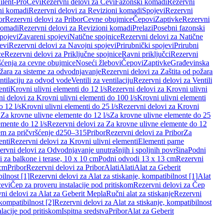
ilent-Pro
Cevi
Rezervni delovi za Cevi
Fazonski komadi
Rezervni
ni komadi
Rezervni delovi za Revizioni komadi
Spojevi
Rezervni
or
Rezervni delovi za Pribor
Cevne obujmice
Čepovi
Zaptivke
Rezervni
komadi
Rezervni delovi za Revizioni komadi
Prelazi
Posebni fazonski
pojevi
Zavareni spojevi
Natične spojnice
Rezervni delovi za Natične
evi
Rezervni delovi za Navojni spojevi
Prirubnički spojevi
Prirubni
ce
Rezervni delovi za Priključne spojnice
Ravni priključci
Rezervni
ćenja za cevne obujmice
Noseći žlebovi
Čepovi
Zaptivke
Građevinska
ožara za sisteme za odvodnjavanje
Rezervni delovi za Zaštita od požara
entilaciju za odvod vode
Ventili za ventilaciju
Rezervni delovi za Ventili
enti
Krovni ulivni elementi do 12 l/s
Rezervni delovi za Krovni ulivni
i delovi za Krovni ulivni elementi do 100 l/s
Krovni ulivni elementi
 12 l/s
Krovni ulivni elementi do 25 l/s
Rezervni delovi za Krovni
 Za krovne ulivne elemente do 12 l/s
Za krovne ulivne elemente do 25
emente do 12 l/s
Rezervni delovi za Za krovne ulivne elemente do 12
em za pričvršćenje d250–315
Pribor
Rezervni delovi za Pribor
Za
enti
Rezervni delovi za Krovni ulivni elementi
Elementi parne
ervni delovi za Odvodnjavanje unutrašnjih i spoljnih površina
Podni
 za balkone i terase, 10 x 10 cm
Podni odvodi 13 x 13 cm
Rezervni
 cm
Pribor
Rezervni delovi za Pribor
Alati
Alati
Alat za Geberit
ilnost [1]
Rezervni delovi za Alat za stiskanje, kompatibilnost [1]
Alat
cevi
Čep za proveru instalacije pod pritiskom
Rezervni delovi za Čep
ni delovi za Alat za Geberit Mepla
Ručni alat za stiskanje
Rezervni
 kompatibilnost [2]
Rezervni delovi za Alat za stiskanje, kompatibilnost
lacije pod pritiskom
Ispitna sredstva
Pribor
Alat za Geberit