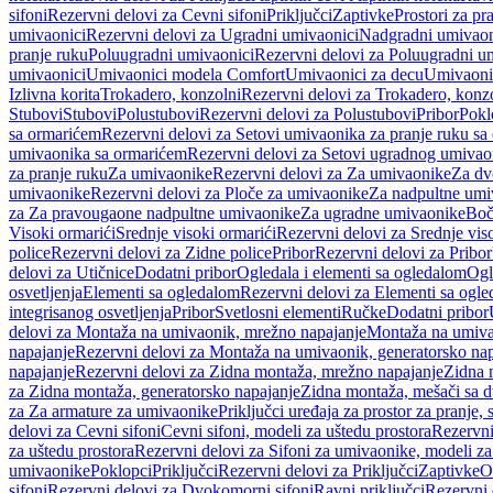
sifoni
Rezervni delovi za Cevni sifoni
Priključci
Zaptivke
Prostori za pr
umivaonici
Rezervni delovi za Ugradni umivaonici
Nadgradni umivaon
pranje ruku
Poluugradni umivaonici
Rezervni delovi za Poluugradni u
umivaonici
Umivaonici modela Comfort
Umivaonici za decu
Umivaoni
Izlivna korita
Trokadero, konzolni
Rezervni delovi za Trokadero, konz
Stubovi
Stubovi
Polustubovi
Rezervni delovi za Polustubovi
Pribor
Pokl
sa ormarićem
Rezervni delovi za Setovi umivaonika za pranje ruku s
umivaonika sa ormarićem
Rezervni delovi za Setovi ugradnog umivao
za pranje ruku
Za umivaonike
Rezervni delovi za Za umivaonike
Za dv
umivaonike
Rezervni delovi za Ploče za umivaonike
Za nadpultne umi
za Za pravougaone nadpultne umivaonike
Za ugradne umivaonike
Boč
Visoki ormarići
Srednje visoki ormarići
Rezervni delovi za Srednje vis
police
Rezervni delovi za Zidne police
Pribor
Rezervni delovi za Pribor
delovi za Utičnice
Dodatni pribor
Ogledala i elementi sa ogledalom
Ogl
osvetljenja
Elementi sa ogledalom
Rezervni delovi za Elementi sa ogl
integrisanog osvetljenja
Pribor
Svetlosni elementi
Ručke
Dodatni pribor
delovi za Montaža na umivaonik, mrežno napajanje
Montaža na umivao
napajanje
Rezervni delovi za Montaža na umivaonik, generatorsko nap
napajanje
Rezervni delovi za Zidna montaža, mrežno napajanje
Zidna 
za Zidna montaža, generatorsko napajanje
Zidna montaža, mešači sa d
za Za armature za umivaonike
Priključci uređaja za prostor za pranje, 
delovi za Cevni sifoni
Cevni sifoni, modeli za uštedu prostora
Rezervni
za uštedu prostora
Rezervni delovi za Sifoni za umivaonike, modeli za
umivaonike
Poklopci
Priključci
Rezervni delovi za Priključci
Zaptivke
O
sifoni
Rezervni delovi za Dvokomorni sifoni
Ravni priključci
Rezervni 