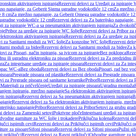
tronskim aktiviranjem ispiranja
Rezervni delovi za Uređaji za ispiranje 
žno napajanje, za Geberit Sigma ugradne vodokotliće 12 cm
Za mrežno n
e 8 cm
Za mrežno napajanje, za Geberit Omega ugradne vodokotliće 1
a ugradne vodokotliće 12 cm
Rezervni delovi za Za baterijsko napajanje
ji za ispiranje WC-a sa pneumatskim aktiviranjem ispiranja
Za dvokolič
nje
Pribor za uređaje za ispiranje WC šolje
Rezervni delovi za Pribor za 
lektronskim aktiviranjem ispiranja
Rezervni delovi za Za uređaje za isp
i za Sanitarni moduli za WC šolje
Za konzolne WC šolje
Rezervni delo
itarni moduli za bidee
Rezervni delovi za Sanitarni moduli za bidee
Za k
ovi za Pisoari, način ispiranja, sa ivicom za ispiranje
Bez poklopca
Reze
nu ili ugradnu elektroniku za pisoar
Rezervni delovi za Za predzidnu il
ara
Za integrisane uređaje za ispiranje pisoara
Rezervni delovi za Za integ
klopac WC-a
Bez oboda
Rezervni delovi za Bez oboda
Pisoari, rad bez vo
pisoara
Pregrade pisoara od plastike
Rezervni delovi za Pregrade pisoara 
vi za Pregrade pisoara od sanitarne keramike
Pribor
Rezervni delovi za 
i
Materijali za pričvršćenje
Uređaji za ispiranje pisoara
Ugradna montaža
ranjem ispiranja, mrežno napajanje
Sa elektronskim aktiviranjem ispiranj
m ispiranja
Rezervni delovi za Sa pneumatskim aktiviranjem ispiranja
B
pajanje
Rezervni delovi za Sa elektronskim aktiviranjem ispiranja, mrež
aterijsko napajanje
Pribor
Rezervni delovi za Pribor
Setovi za grubu grad
i delovi za Zamenski setovi
Pokrivne ploče
Integrisani uređaji za ispiran
dvodne garniture za WC šolje i trokadere
Priključna kolena
Rezervni del
jučci ispirnih cevi
Rezervni delovi za Priključci ispirnih cevi
Priključci 
ture za pisoare
Sifoni pisoara
Rezervni delovi za Sifoni pisoara
Pužni sif
i priključci
Rezervni delovi za Ravni priključci
Odvodne garniture za b