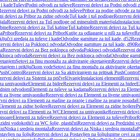
 i kade
Tuševi
Podni odvodi za tuševe
Rezervni delovi za Podni odvodi z
Rezervni delovi za Podni odvodi za tuševe
Pribor za podne odvode za t
i delovi za Pribor za zidne odvode
Tuš kade i tuš podloge
Rezervni delo
jala
Rezervni delovi za Tuš podloge od mineralnih materijala
Instalacion
bine
Rezervni delovi za Tuš kabine
Tuš kabine
Rezervni delovi za Tuš k
ša
Pribor
Rezervni delovi za Pribor
Kutije za odlaganje u niši za tuševe
Re
ključci uređaja za tuševe i kade
Odvodne garniture za tuš kade, d52
Reze
ervni delovi za Poklopci odvoda
Odvodne garniture za tuš kade, d90
Re
da
Rezervni delovi za Bez poklopca odvoda
Poklopci odvoda
Rezervni d
klopca odvoda
Rezervni delovi za Bez poklopca odvoda
Odvodne garnit
retanjem
Setovi za finu montažu za aktiviranje okretanjem
Rezervni delov
retanjem i priključkom vode
Setovi za finu montažu za aktiviranje okret
 PushControl
Rezervni delovi za Sa aktiviranjem na pritisak PushControl
ervni delovi za Sistemi za pričvršćivanje
Instalacioni elementi
Rezervni 
 za umivaonike
Elementi za bidee
Rezervni delovi za Elementi za bidee
E
 zidnim odvodom
Elementi za tuševe sa kadama
Rezervni delovi za Eleme
i za livene umivaonike
Rezervni delovi za Elementi za livene umivaon
vni delovi za Elementi za mašine za pranje i mašine za pranje posuđa
E
Elementi za zidne bojlere
Rezervni delovi za Elementi za zidne bojlere
Pr
rvni delovi za Elementi za WC
Elementi za umivaonike
Rezervni delovi
pisoare
Elementi za tuševe
Rezervni delovi za Elementi za tuševe
Pribor
R
zidni vodokotlići za WC šolje, plastični
Rezervni delovi za Predzidni vo
žni
Niska i srednja montaža
Rezervni delovi za Niska i srednja montaža
P
stavljen na šolju
Rezervni delovi za Postavljen na šolju
Ispirne cevi za 
a i srednja montaža
Pribor
Rezervni delovi za Pribor
Priključci
Rezervni d