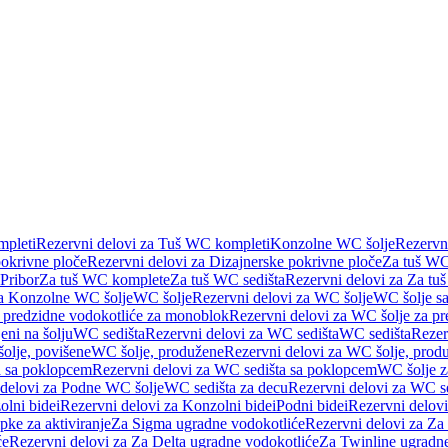
pleti
Rezervni delovi za Tuš WC kompleti
Konzolne WC šolje
Rezervn
pokrivne ploče
Rezervni delovi za Dizajnerske pokrivne ploče
Za tuš WC
 Pribor
Za tuš WC komplete
Za tuš WC sedišta
Rezervni delovi za Za tu
za Konzolne WC šolje
WC šolje
Rezervni delovi za WC šolje
WC šolje sa
 predzidne vodokotliće za monoblok
Rezervni delovi za WC šolje za p
eni na šolju
WC sedišta
Rezervni delovi za WC sedišta
WC sedišta
Rezer
olje, povišene
WC šolje, produžene
Rezervni delovi za WC šolje, prod
 sa poklopcem
Rezervni delovi za WC sedišta sa poklopcem
WC šolje z
 delovi za Podne WC šolje
WC sedišta za decu
Rezervni delovi za WC se
lni bidei
Rezervni delovi za Konzolni bidei
Podni bidei
Rezervni delovi
pke za aktiviranje
Za Sigma ugradne vodokotliće
Rezervni delovi za Za
će
Rezervni delovi za Za Delta ugradne vodokotliće
Za Twinline ugradne