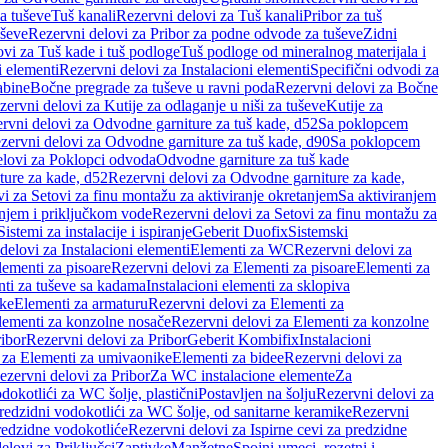
a tuševe
Tuš kanali
Rezervni delovi za Tuš kanali
Pribor za tuš
uševe
Rezervni delovi za Pribor za podne odvode za tuševe
Zidni
vi za Tuš kade i tuš podloge
Tuš podloge od mineralnog materijala i
i elementi
Rezervni delovi za Instalacioni elementi
Specifični odvodi za
abine
Bočne pregrade za tuševe u ravni poda
Rezervni delovi za Bočne
zervni delovi za Kutije za odlaganje u niši za tuševe
Kutije za
rvni delovi za Odvodne garniture za tuš kade, d52
Sa poklopcem
zervni delovi za Odvodne garniture za tuš kade, d90
Sa poklopcem
elovi za Poklopci odvoda
Odvodne garniture za tuš kade
ure za kade, d52
Rezervni delovi za Odvodne garniture za kade,
i za Setovi za finu montažu za aktiviranje okretanjem
Sa aktiviranjem
anjem i priključkom vode
Rezervni delovi za Setovi za finu montažu za
Sistemi za instalacije i ispiranje
Geberit Duofix
Sistemski
delovi za Instalacioni elementi
Elementi za WC
Rezervni delovi za
lementi za pisoare
Rezervni delovi za Elementi za pisoare
Elementi za
nti za tuševe sa kadama
Instalacioni elementi za sklopiva
ike
Elementi za armaturu
Rezervni delovi za Elementi za
lementi za konzolne nosače
Rezervni delovi za Elementi za konzolne
ibor
Rezervni delovi za Pribor
Geberit Kombifix
Instalacioni
 za Elementi za umivaonike
Elementi za bidee
Rezervni delovi za
ezervni delovi za Pribor
Za WC instalacione elemente
Za
dokotlići za WC šolje, plastični
Postavljen na šolju
Rezervni delovi za
redzidni vodokotlići za WC šolje, od sanitarne keramike
Rezervni
predzidne vodokotliće
Rezervni delovi za Ispirne cevi za predzidne
elovi za Priključci
Zaptivke
Manžetne
Spojni umeci, rozetni i