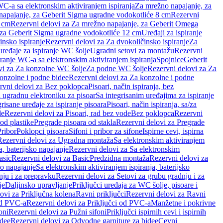
WC-a sa elektronskim aktiviranjem ispiranja
Za mrežno napajanje, za
apajanje, za Geberit Sigma ugradne vodokotliće 8 cm
Rezervni
2 cm
Rezervni delovi za Za mrežno napajanje, za Geberit Omega
, za Geberit Sigma ugradne vodokotliće 12 cm
Uređaji za ispiranje
insko ispiranje
Rezervni delovi za Za dvokoličinsko ispiranje
Za
uređaje za ispiranje WC šolje
Ugradni setovi za montažu
Rezervni
iranje WC-a sa elektronskim aktiviranjem ispiranja
Spojnice
Geberit
vi za Za konzolne WC šolje
Za podne WC šolje
Rezervni delovi za Za
onzolne i podne bidee
Rezervni delovi za Za konzolne i podne
rvni delovi za Bez poklopca
Pisoari, način ispiranja, bez
i ugradnu elektroniku za pisoar
Sa integrisanim uređajima za ispiranje
risane uređaje za ispiranje pisoara
Pisoari, način ispiranja, sa/za
de
Rezervni delovi za Pisoari, rad bez vode
Bez poklopca
Rezervni
od plastike
Pregrade pisoara od stakla
Rezervni delovi za Pregrade
Pribor
Poklopci pisoara
Sifoni i pribor za sifone
Ispirne cevi, ispirna
Rezervni delovi za Ugradna montaža
Sa elektronskim aktiviranjem
a, baterijsko napajanje
Rezervni delovi za Sa elektronskim
asic
Rezervni delovi za Basic
Predzidna montaža
Rezervni delovi za
no napajanje
Sa elektronskim aktiviranjem ispiranja, baterijsko
nju i za prepravku
Rezervni delovi za Setovi za grubu gradnju i za
je
Daljinsko upravljanje
Priključci uređaja za WC šolje, pisoare i
ovi za Priključna kolena
Ravni priključci
Rezervni delovi za Ravni
od PVC-a
Rezervni delovi za Priključci od PVC-a
Manžetne i pokrivne
oni
Rezervni delovi za Pužni sifoni
Priključci ispirnih cevi i ispirnih
idee
Rezervni delovi za Odvodne garniture za bidee
Cevni