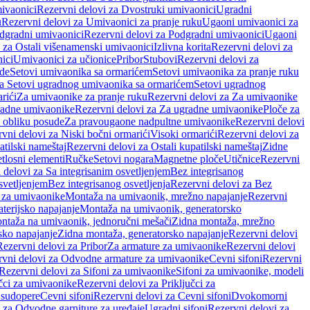
ivaonici
Rezervni delovi za Dvostruki umivaonici
Ugradni
u
Rezervni delovi za Umivaonici za pranje ruku
Ugaoni umivaonici za
dgradni umivaonici
Rezervni delovi za Podgradni umivaonici
Ugaoni
 za Ostali višenamenski umivaonici
Izlivna korita
Rezervni delovi za
ici
Umivaonici za učionice
Pribor
Stubovi
Rezervni delovi za
ade
Setovi umivaonika sa ormarićem
Setovi umivaonika za pranje ruku
za Setovi ugradnog umivaonika sa ormarićem
Setovi ugradnog
rići
Za umivaonike za pranje ruku
Rezervni delovi za Za umivaonike
radne umivaonike
Rezervni delovi za Za ugradne umivaonike
Ploče za
 obliku posude
Za pravougaone nadpultne umivaonike
Rezervni delovi
vni delovi za Niski bočni ormarići
Visoki ormarići
Rezervni delovi za
atilski nameštaj
Rezervni delovi za Ostali kupatilski nameštaj
Zidne
tlosni elementi
Ručke
Setovi nogara
Magnetne ploče
Utičnice
Rezervni
 delovi za Sa integrisanim osvetljenjem
Bez integrisanog
svetljenjem
Bez integrisanog osvetljenja
Rezervni delovi za Bez
 za umivaonike
Montaža na umivaonik, mrežno napajanje
Rezervni
terijsko napajanje
Montaža na umivaonik, generatorsko
ntaža na umivaonik, jednoručni mešači
Zidna montaža, mrežno
sko napajanje
Zidna montaža, generatorsko napajanje
Rezervni delovi
Rezervni delovi za Pribor
Za armature za umivaonike
Rezervni delovi
rvni delovi za Odvodne armature za umivaonike
Cevni sifoni
Rezervni
Rezervni delovi za Sifoni za umivaonike
Sifoni za umivaonike, modeli
učci za umivaonike
Rezervni delovi za Priključci za
 sudopere
Cevni sifoni
Rezervni delovi za Cevni sifoni
Dvokomorni
 za Odvodne garniture za uređaje
Ugradni sifoni
Rezervni delovi za