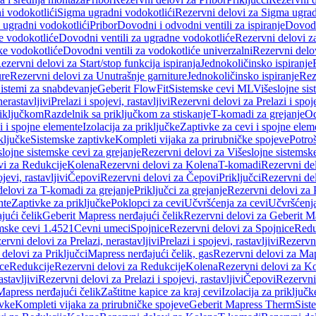
i vodokotlići
Sigma ugradni vodokotlići
Rezervni delovi za Sigma ugrad
 ugradni vodokotlići
Pribor
Dovodni i odvodni ventili za ispiranje
Dovodn
e vodokotliće
Dovodni ventili za ugradne vodokotliće
Rezervni delovi z
ke vodokotliće
Dovodni ventili za vodokotliće univerzalni
Rezervni delov
ezervni delovi za Start/stop funkcija ispiranja
Jednokoličinsko ispiranje
ure
Rezervni delovi za Unutrašnje garniture
Jednokoličinsko ispiranje
Rez
istemi za snabdevanje
Geberit FlowFit
Sistemske cevi ML
Višeslojne sis
nerastavljivi
Prelazi i spojevi, rastavljivi
Rezervni delovi za Prelazi i spoje
riključkom
Razdelnik sa priključkom za stiskanje
T-komadi za grejanje
Od
vi i spojne elemente
Izolacija za priključke
Zaptivke za cevi i spojne elem
ključke
Sistemske zaptivke
Kompleti vijaka za prirubničke spojeve
Potroš
slojne sistemske cevi za grejanje
Rezervni delovi za Višeslojne sistemske
vi za Redukcije
Kolena
Rezervni delovi za Kolena
T-komadi
Rezervni de
jevi, rastavljivi
Čepovi
Rezervni delovi za Čepovi
Priključci
Rezervni del
delovi za T-komadi za grejanje
Priključci za grejanje
Rezervni delovi za P
nte
Zaptivke za priključke
Poklopci za cevi
Učvršćenja za cevi
Učvršćenja
jući čelik
Geberit Mapress nerđajući čelik
Rezervni delovi za Geberit Ma
mske cevi 1.4521
Cevni umeci
Spojnice
Rezervni delovi za Spojnice
Redu
ervni delovi za Prelazi, nerastavljivi
Prelazi i spojevi, rastavljivi
Rezervni
delovi za Priključci
Mapress nerđajući čelik, gas
Rezervni delovi za Map
ce
Redukcije
Rezervni delovi za Redukcije
Kolena
Rezervni delovi za K
astavljivi
Rezervni delovi za Prelazi i spojevi, rastavljivi
Čepovi
Rezervni
Mapress nerđajući čelik
Zaštitne kapice za kraj cevi
Izolacija za priključk
ivke
Kompleti vijaka za prirubničke spojeve
Geberit Mapress Therm
Sist