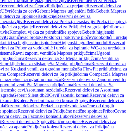
lovi za T-komadi
Prelazi, nerastavljivi
Rezervni delovi za Prelazi,
Rezervni delovi za Čepovi
Priključci za grejanje
Rezervni delovi za
e
Učvršćenja za cevi
Geberit Mapress ugljenični čelik
Geberit Mapress
i delovi za Spojnice
Redukcije
Rezervni delovi za
, nerastavljivi
Rezervni delovi za Prelazi, nerastavljivi
Prelazi i spojevi,
ključci za grejanje
Rezervni delovi za Priključci za grejanje
Pribor za
tivke
Kompleti vijaka za prirubničke spojeve
Geberit higijenski
ovi
Ograničavač protoka
Poklopci i pokrivne ploče
Vodokotlići i uređaj
otlići sa higijenskim ispiračem
Higijenski ugrađeni moduli
Rezervni
elovi za Pribor za vodokotlić i uređaj za ispiranje WC-a sa uređajem
sisteme
Ravni zaporni ventili
Sa Mapress priključcima
Ugaoni
 priključcima
Rezervni delovi za Sa Mepla priključcima
Ventili za
t priključcima za stiskanje
Sa Mepla priključcima
Rezervni delovi za
vi za Kuglasti ventili za ugradnu montažu
Sa FlowFit priključcima za
cima Compact
Rezervni delovi za Sa priključcima Compact
Sa Mapress
i i razdelnici za ugradnu montažu
Rezervni delovi za Zaporni ventili i
ovratni ventili
Sa Mapress priključcima
Rezervni delovi za Sa
Sistemske cevi
Asortiman razdelnika
Rezervni delovi za Asortiman
 zgrada
Geberit Silent-db20
Cevi
Fazonski komadi
Rezervni delovi za
i komadi
Kolena
Posebni fazonski komadi
Spojevi
Rezervni delovi za
ala
Rezervni delovi za Prelazi na proizvode izrađene od drugih
e spojnice
Rezervni delovi za Priključne natične spojnice
Pribor
Cevne
ervni delovi za Fazonski komadi
Lukovi
Rezervni delovi za
i
Rezervni delovi za Spojevi
Natične spojnice
Rezervni delovi za
učci za aparate
Priključna kolena
Rezervni delovi za Priključna