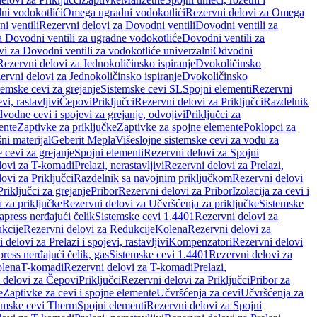
ni vodokotlići
Omega ugradni vodokotlići
Rezervni delovi za Omega
i ventili
Rezervni delovi za Dovodni ventili
Dovodni ventili za
a Dovodni ventili za ugradne vodokotliće
Dovodni ventili za
i za Dovodni ventili za vodokotliće univerzalni
Odvodni
Rezervni delovi za Jednokoličinsko ispiranje
Dvokoličinsko
ervni delovi za Jednokoličinsko ispiranje
Dvokoličinsko
temske cevi za grejanje
Sistemske cevi SL
Spojni elementi
Rezervni
vi, rastavljivi
Čepovi
Priključci
Rezervni delovi za Priključci
Razdelnik
vodne cevi i spojevi za grejanje, odvojivi
Priključci za
ente
Zaptivke za priključke
Zaptivke za spojne elemente
Poklopci za
ni materijal
Geberit Mepla
Višeslojne sistemske cevi za vodu za
 cevi za grejanje
Spojni elementi
Rezervni delovi za Spojni
lovi za T-komadi
Prelazi, nerastavljivi
Rezervni delovi za Prelazi,
ovi za Priključci
Razdelnik sa navojnim priključkom
Rezervni delovi
riključci za grejanje
Pribor
Rezervni delovi za Pribor
Izolacija za cevi i
 za priključke
Rezervni delovi za Učvršćenja za priključke
Sistemske
press nerđajući čelik
Sistemske cevi 1.4401
Rezervni delovi za
kcije
Rezervni delovi za Redukcije
Kolena
Rezervni delovi za
 delovi za Prelazi i spojevi, rastavljivi
Kompenzatori
Rezervni delovi
ress nerđajući čelik, gas
Sistemske cevi 1.4401
Rezervni delovi za
olena
T-komadi
Rezervni delovi za T-komadi
Prelazi,
 delovi za Čepovi
Priključci
Rezervni delovi za Priključci
Pribor za
e
Zaptivke za cevi i spojne elemente
Učvršćenja za cevi
Učvršćenja za
emske cevi Therm
Spojni elementi
Rezervni delovi za Spojni