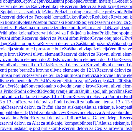
e obujmice
Čepovi
Zaptivke
Zaštitni poklopac
Potrošni materijal
Geberit S
zervni delovi za Račve
Redukcije
Rezervni delovi za Redukcije
Revizio
e
Spojnice sa steznim klještima
Prelazi na druge materijale proizvoda
Prib
Rezervni delovi za Fazonski komadi
Lukovi
Račve
Redukcije
Revizioni 
ski komadi
Kolena
Posebni fazonski komadi
Spojevi
Rezervni delovi za S
lovi za Prelazi na proizvode izrađene od drugih materijala
Navojni spoj
Priključna kolena
Rezervni delovi za Priključna kolena
Priključne spojni
Pužni sifoni
Rezervni delovi za Pužni sifoni
Pribor
Cevne obujmice
Učvrš
vlage
Zaštita od požara
Rezervni delovi za Zaštita od požara
Zaštita od p
zolacija strukturne i prostorne buke
Zaštita od vlage
Izolacija
Ventili za v
anje krova
Krovni ulivni elementi
Rezervni delovi za Krovni ulivni elem
rovni ulivni elementi do 25 l/s
Krovni ulivni elementi do 100 l/s
Rezervn
ni ulivni elementi do 12 l/s
Rezervni delovi za Krovni ulivni elementi do
enti parne brane
Za krovne ulivne elemente do 12 l/s
Rezervni delovi za
rnosni prelivi
Rezervni delovi za Sigurnosni prelivi
Za krovne ulivne el
ivne elemente do 25 l/s
Učvršćenja
Sistem za pričvršćenje d40–200
Sist
Za učvršćenja
Konvencionalno odvodnjavanje krova
Krovni ulivni elem
a Pribor
Podni odvod
Odvodnjavanje unutrašnjih i spoljnih površina
Rez
odvodi za balkone i terase, 10 x 10 cm
Rezervni delovi za Podni odvodi
13 x 13 cm
Rezervni delovi za Podni odvodi za balkone i terase 13 x 13
anje
Rezervni delovi za Ručni alat za stiskanje
Alat za stiskanje, kompatib
ompatibilnost [2]
Alat za obradu cevi
Rezervni delovi za Alat za obradu 
 sa alatima
Pribor
Rezervni delovi za Pribor
Alat za Geberit Mepla
Rezerv
zervni delovi za Alat za stiskanje, kompatibilnost [1]
Alat za stiskanje,
roveru instalacije pod pritiskom
Rezervni delovi za Čep za proveru insta