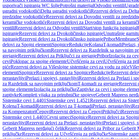
usporivači ispiranja WC šolje
Potrošni materijal
Odvodni ventili
Ugradn
ugradni vodokotlići
Delta ugradni vodokotlići
Rezervni delovi za Delta
predzidne vodokotliće
Rezervni delovi za Dovodni ventili za predzidn
keramičke vodokotliće
Rezervni delovi za Dovodni ventili za keramič
ventili
Rezervni delovi za Odvodni ventili
Start/stop funkcija ispiranja
R
ispiranje
Rezervni delovi za Dvokoličinsko ispiranje
Unutrašnje garnit
ispiranje
Rezervni delovi za Dvokoličinsko ispiranje
Pribor
Membrane
S
delovi za Spojni elementi
Spojnice
Redukcije
Kolana
T-komadi
Prelazi, 
sa navojnim priključkom
Rezervni delovi za Razdelnik sa navojnim p
grejanje
Rezervni delovi za Priključci za grejanje
Pribor
Izolacija za ce
cevi
Poklopac za spojne elemente
Učvršćenja za cevi
Učvršćenja za pri
piće
Rezervni delovi za Višeslojne sistemske cevi za vodu za piće
Više
elementi
Spojnice
Rezervni delovi za Spojnice
Redukcije
Rezervni delo
nerastavljivi
Prelazi i spojevi, rastavljivi
Rezervni delovi za Prelazi i spo
za Razdelnik sa navojnim priključkom
T-komadi za grejanje
Rezervni 
spojne elemente
Izolacija za priključke
Zaptivke za cevi i spojne eleme
zaptivke
Kompleti vijaka za prirubničke spojeve
Geberit Mapress nerđa
Sistemske cevi 1.4401
Sistemske cevi 1.4521
Rezervni delovi za Siste
Kolena
T-komadi
Rezervni delovi za T-komadi
Prelazi, nerastavljivi
Rez
za Kompenzatori
Čepovi
Rezervni delovi za Čepovi
Priključci
Rezervni 
Sistemske cevi 1.4401
Cevni umeci
Spojnice
Rezervni delovi za Spojni
nerastavljivi
Rezervni delovi za Prelazi, nerastavljivi
Prelazi i spojevi, r
Geberit Mapress nerđajući čelik
Rezervni delovi za Pribor za Geberit 
priključke
Rezervni delovi za Učvršćenja za priključke
Sistemske zapt