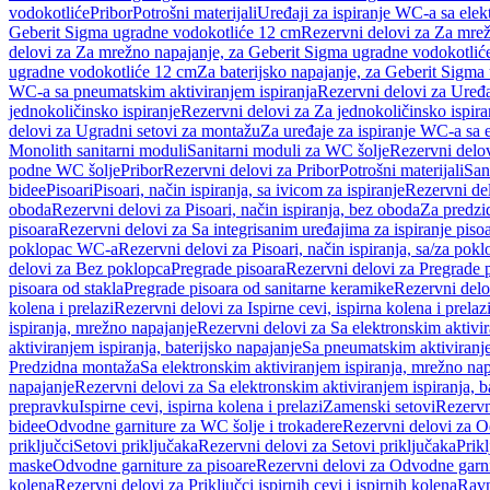
vodokotliće
Pribor
Potrošni materijali
Uređaji za ispiranje WC-a sa elek
Geberit Sigma ugradne vodokotliće 12 cm
Rezervni delovi za Za mre
delovi za Za mrežno napajanje, za Geberit Sigma ugradne vodokotlić
ugradne vodokotliće 12 cm
Za baterijsko napajanje, za Geberit Sigm
WC-a sa pneumatskim aktiviranjem ispiranja
Rezervni delovi za Uređa
jednokoličinsko ispiranje
Rezervni delovi za Za jednokoličinsko ispira
delovi za Ugradni setovi za montažu
Za uređaje za ispiranje WC-a sa e
Monolith sanitarni moduli
Sanitarni moduli za WC šolje
Rezervni delov
podne WC šolje
Pribor
Rezervni delovi za Pribor
Potrošni materijali
San
bidee
Pisoari
Pisoari, način ispiranja, sa ivicom za ispiranje
Rezervni del
oboda
Rezervni delovi za Pisoari, način ispiranja, bez oboda
Za predzid
pisoara
Rezervni delovi za Sa integrisanim uređajima za ispiranje piso
poklopac WC-a
Rezervni delovi za Pisoari, način ispiranja, sa/za po
delovi za Bez poklopca
Pregrade pisoara
Rezervni delovi za Pregrade 
pisoara od stakla
Pregrade pisoara od sanitarne keramike
Rezervni delo
kolena i prelazi
Rezervni delovi za Ispirne cevi, ispirna kolena i prelaz
ispiranja, mrežno napajanje
Rezervni delovi za Sa elektronskim aktivi
aktiviranjem ispiranja, baterijsko napajanje
Sa pneumatskim aktiviranje
Predzidna montaža
Sa elektronskim aktiviranjem ispiranja, mrežno na
napajanje
Rezervni delovi za Sa elektronskim aktiviranjem ispiranja, b
prepravku
Ispirne cevi, ispirna kolena i prelazi
Zamenski setovi
Rezervn
bidee
Odvodne garniture za WC šolje i trokadere
Rezervni delovi za O
priključci
Setovi priključaka
Rezervni delovi za Setovi priključaka
Prikl
maske
Odvodne garniture za pisoare
Rezervni delovi za Odvodne garni
kolena
Rezervni delovi za Priključci ispirnih cevi i ispirnih kolena
Ravn