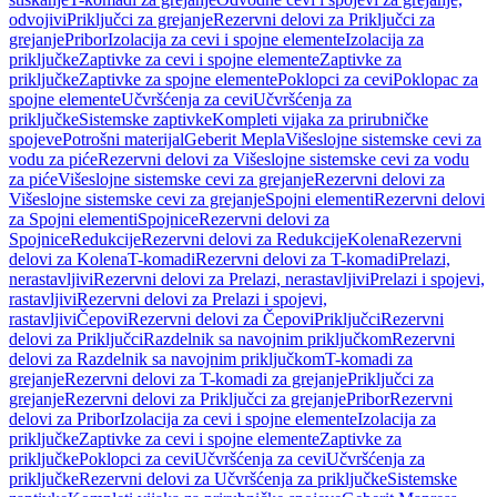
odvojivi
Priključci za grejanje
Rezervni delovi za Priključci za
grejanje
Pribor
Izolacija za cevi i spojne elemente
Izolacija za
priključke
Zaptivke za cevi i spojne elemente
Zaptivke za
priključke
Zaptivke za spojne elemente
Poklopci za cevi
Poklopac za
spojne elemente
Učvršćenja za cevi
Učvršćenja za
priključke
Sistemske zaptivke
Kompleti vijaka za prirubničke
spojeve
Potrošni materijal
Geberit Mepla
Višeslojne sistemske cevi za
vodu za piće
Rezervni delovi za Višeslojne sistemske cevi za vodu
za piće
Višeslojne sistemske cevi za grejanje
Rezervni delovi za
Višeslojne sistemske cevi za grejanje
Spojni elementi
Rezervni delovi
za Spojni elementi
Spojnice
Rezervni delovi za
Spojnice
Redukcije
Rezervni delovi za Redukcije
Kolena
Rezervni
delovi za Kolena
T-komadi
Rezervni delovi za T-komadi
Prelazi,
nerastavljivi
Rezervni delovi za Prelazi, nerastavljivi
Prelazi i spojevi,
rastavljivi
Rezervni delovi za Prelazi i spojevi,
rastavljivi
Čepovi
Rezervni delovi za Čepovi
Priključci
Rezervni
delovi za Priključci
Razdelnik sa navojnim priključkom
Rezervni
delovi za Razdelnik sa navojnim priključkom
T-komadi za
grejanje
Rezervni delovi za T-komadi za grejanje
Priključci za
grejanje
Rezervni delovi za Priključci za grejanje
Pribor
Rezervni
delovi za Pribor
Izolacija za cevi i spojne elemente
Izolacija za
priključke
Zaptivke za cevi i spojne elemente
Zaptivke za
priključke
Poklopci za cevi
Učvršćenja za cevi
Učvršćenja za
priključke
Rezervni delovi za Učvršćenja za priključke
Sistemske