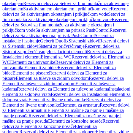
okretanjem
Rezervni delovi za Setovi za finu montažu za aktiviranje
okretanjem
Sa aktiviranjem okretanjem i priključkom vode
Rezervni
delovi za Sa aktiviranjem okretanjem i priključkom vode
Setovi za
finu montažu za aktiviranje okretanjem i priključkom vode
Rezervni
delovi za Setovi za finu montažu za aktiviranje okretanjem i
priključkom vode
Sa aktiviranjem na pritisak PushControl
Rezervni
delovi za Sa aktiviranjem na pritisak PushControl
Sistemi za
instalacije i ispiranje
Geberit Duofix
Sistemski zidovi
Rezervni delovi
za Sistemski zidovi
Sistemi za pričvršćivanje
Rezervni delovi za
Sistemi za pričvršćivanje
Instalacioni elementi
Rezervni delovi za
Instalacioni elementi
Elementi za WC
Rezervni delovi za Elementi za
WC
Elementi za umivaonike
Rezervni delovi za Elementi za
umivaonike
Elementi za bidee
Rezervni delovi za Elementi za
bidee
Elementi za pisoare
Rezervni delovi za Elementi za
pisoare
Elementi za tuševe sa zidnim odvodom
Rezervni delovi za
Elementi za tuševe sa zidnim odvodom
Elementi za tuševe sa
kadama
Rezervni delovi za Elementi za tuševe sa kadama
Instalacioni
elementi za sklopiva vrata
Rezervni delovi za Instalacioni elementi za
sklopiva vrata
Elementi za livene umivaonike
Rezervni delovi za
Elementi za livene umivaonike
Elementi za armaturu
Rezervni delovi
za Elementi za armaturu
Elementi za mašine za pranje i mašine za
pranje posuđa
Rezervni delovi za Elementi za mašine za pranje i
mašine za pranje posuđa
Elementi za konzolne nosače
Rezervni
delovi za Elementi za konzolne nosače
Elementi za
sudopere
Rezervni delovi za Elementi za sudopere
Elementi za zidne