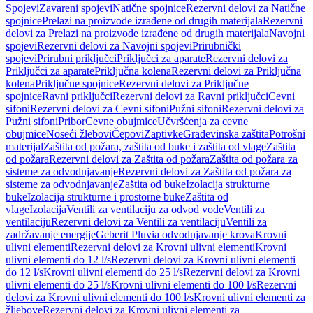
Spojevi
Zavareni spojevi
Natične spojnice
Rezervni delovi za Natične
spojnice
Prelazi na proizvode izrađene od drugih materijala
Rezervni
delovi za Prelazi na proizvode izrađene od drugih materijala
Navojni
spojevi
Rezervni delovi za Navojni spojevi
Prirubnički
spojevi
Prirubni priključci
Priključci za aparate
Rezervni delovi za
Priključci za aparate
Priključna kolena
Rezervni delovi za Priključna
kolena
Priključne spojnice
Rezervni delovi za Priključne
spojnice
Ravni priključci
Rezervni delovi za Ravni priključci
Cevni
sifoni
Rezervni delovi za Cevni sifoni
Pužni sifoni
Rezervni delovi za
Pužni sifoni
Pribor
Cevne obujmice
Učvršćenja za cevne
obujmice
Noseći žlebovi
Čepovi
Zaptivke
Građevinska zaštita
Potrošni
materijal
Zaštita od požara, zaštita od buke i zaštita od vlage
Zaštita
od požara
Rezervni delovi za Zaštita od požara
Zaštita od požara za
sisteme za odvodnjavanje
Rezervni delovi za Zaštita od požara za
sisteme za odvodnjavanje
Zaštita od buke
Izolacija strukturne
buke
Izolacija strukturne i prostorne buke
Zaštita od
vlage
Izolacija
Ventili za ventilaciju za odvod vode
Ventili za
ventilaciju
Rezervni delovi za Ventili za ventilaciju
Ventili za
zadržavanje energije
Geberit Pluvia odvodnjavanje krova
Krovni
ulivni elementi
Rezervni delovi za Krovni ulivni elementi
Krovni
ulivni elementi do 12 l/s
Rezervni delovi za Krovni ulivni elementi
do 12 l/s
Krovni ulivni elementi do 25 l/s
Rezervni delovi za Krovni
ulivni elementi do 25 l/s
Krovni ulivni elementi do 100 l/s
Rezervni
delovi za Krovni ulivni elementi do 100 l/s
Krovni ulivni elementi za
žljebove
Rezervni delovi za Krovni ulivni elementi za