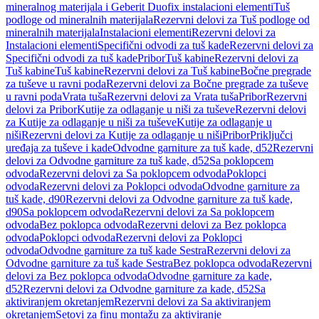
mineralnog materijala i Geberit Duofix instalacioni elementi
Tuš
podloge od mineralnih materijala
Rezervni delovi za Tuš podloge od
mineralnih materijala
Instalacioni elementi
Rezervni delovi za
Instalacioni elementi
Specifični odvodi za tuš kade
Rezervni delovi za
Specifični odvodi za tuš kade
Pribor
Tuš kabine
Rezervni delovi za
Tuš kabine
Tuš kabine
Rezervni delovi za Tuš kabine
Bočne pregrade
za tuševe u ravni poda
Rezervni delovi za Bočne pregrade za tuševe
u ravni poda
Vrata tuša
Rezervni delovi za Vrata tuša
Pribor
Rezervni
delovi za Pribor
Kutije za odlaganje u niši za tuševe
Rezervni delovi
za Kutije za odlaganje u niši za tuševe
Kutije za odlaganje u
niši
Rezervni delovi za Kutije za odlaganje u niši
Pribor
Priključci
uređaja za tuševe i kade
Odvodne garniture za tuš kade, d52
Rezervni
delovi za Odvodne garniture za tuš kade, d52
Sa poklopcem
odvoda
Rezervni delovi za Sa poklopcem odvoda
Poklopci
odvoda
Rezervni delovi za Poklopci odvoda
Odvodne garniture za
tuš kade, d90
Rezervni delovi za Odvodne garniture za tuš kade,
d90
Sa poklopcem odvoda
Rezervni delovi za Sa poklopcem
odvoda
Bez poklopca odvoda
Rezervni delovi za Bez poklopca
odvoda
Poklopci odvoda
Rezervni delovi za Poklopci
odvoda
Odvodne garniture za tuš kade Sestra
Rezervni delovi za
Odvodne garniture za tuš kade Sestra
Bez poklopca odvoda
Rezervni
delovi za Bez poklopca odvoda
Odvodne garniture za kade,
d52
Rezervni delovi za Odvodne garniture za kade, d52
Sa
aktiviranjem okretanjem
Rezervni delovi za Sa aktiviranjem
okretanjem
Setovi za finu montažu za aktiviranje