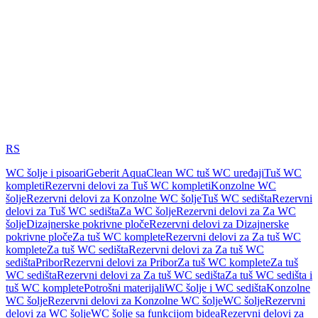
RS
WC šolje i pisoari
Geberit AquaClean WC tuš WC uređaji
Tuš WC
kompleti
Rezervni delovi za Tuš WC kompleti
Konzolne WC
šolje
Rezervni delovi za Konzolne WC šolje
Tuš WC sedišta
Rezervni
delovi za Tuš WC sedišta
Za WC šolje
Rezervni delovi za Za WC
šolje
Dizajnerske pokrivne ploče
Rezervni delovi za Dizajnerske
pokrivne ploče
Za tuš WC komplete
Rezervni delovi za Za tuš WC
komplete
Za tuš WC sedišta
Rezervni delovi za Za tuš WC
sedišta
Pribor
Rezervni delovi za Pribor
Za tuš WC komplete
Za tuš
WC sedišta
Rezervni delovi za Za tuš WC sedišta
Za tuš WC sedišta i
tuš WC komplete
Potrošni materijali
WC šolje i WC sedišta
Konzolne
WC šolje
Rezervni delovi za Konzolne WC šolje
WC šolje
Rezervni
delovi za WC šolje
WC šolje sa funkcijom bidea
Rezervni delovi za