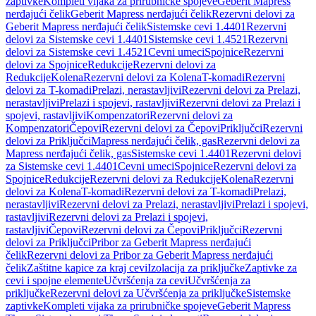
zaptivke
Kompleti vijaka za prirubničke spojeve
Geberit Mapress
nerđajući čelik
Geberit Mapress nerđajući čelik
Rezervni delovi za
Geberit Mapress nerđajući čelik
Sistemske cevi 1.4401
Rezervni
delovi za Sistemske cevi 1.4401
Sistemske cevi 1.4521
Rezervni
delovi za Sistemske cevi 1.4521
Cevni umeci
Spojnice
Rezervni
delovi za Spojnice
Redukcije
Rezervni delovi za
Redukcije
Kolena
Rezervni delovi za Kolena
T-komadi
Rezervni
delovi za T-komadi
Prelazi, nerastavljivi
Rezervni delovi za Prelazi,
nerastavljivi
Prelazi i spojevi, rastavljivi
Rezervni delovi za Prelazi i
spojevi, rastavljivi
Kompenzatori
Rezervni delovi za
Kompenzatori
Čepovi
Rezervni delovi za Čepovi
Priključci
Rezervni
delovi za Priključci
Mapress nerđajući čelik, gas
Rezervni delovi za
Mapress nerđajući čelik, gas
Sistemske cevi 1.4401
Rezervni delovi
za Sistemske cevi 1.4401
Cevni umeci
Spojnice
Rezervni delovi za
Spojnice
Redukcije
Rezervni delovi za Redukcije
Kolena
Rezervni
delovi za Kolena
T-komadi
Rezervni delovi za T-komadi
Prelazi,
nerastavljivi
Rezervni delovi za Prelazi, nerastavljivi
Prelazi i spojevi,
rastavljivi
Rezervni delovi za Prelazi i spojevi,
rastavljivi
Čepovi
Rezervni delovi za Čepovi
Priključci
Rezervni
delovi za Priključci
Pribor za Geberit Mapress nerđajući
čelik
Rezervni delovi za Pribor za Geberit Mapress nerđajući
čelik
Zaštitne kapice za kraj cevi
Izolacija za priključke
Zaptivke za
cevi i spojne elemente
Učvršćenja za cevi
Učvršćenja za
priključke
Rezervni delovi za Učvršćenja za priključke
Sistemske
zaptivke
Kompleti vijaka za prirubničke spojeve
Geberit Mapress