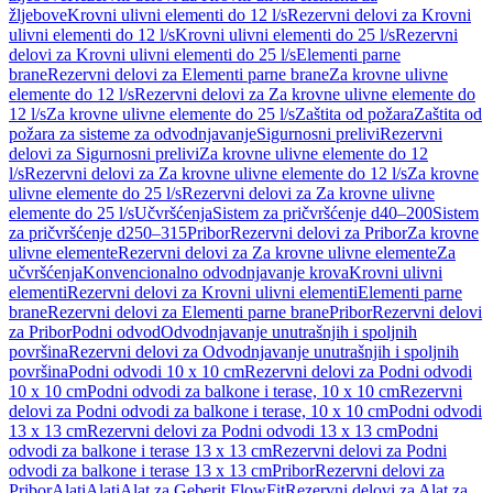
žljebove
Krovni ulivni elementi do 12 l/s
Rezervni delovi za Krovni
ulivni elementi do 12 l/s
Krovni ulivni elementi do 25 l/s
Rezervni
delovi za Krovni ulivni elementi do 25 l/s
Elementi parne
brane
Rezervni delovi za Elementi parne brane
Za krovne ulivne
elemente do 12 l/s
Rezervni delovi za Za krovne ulivne elemente do
12 l/s
Za krovne ulivne elemente do 25 l/s
Zaštita od požara
Zaštita od
požara za sisteme za odvodnjavanje
Sigurnosni prelivi
Rezervni
delovi za Sigurnosni prelivi
Za krovne ulivne elemente do 12
l/s
Rezervni delovi za Za krovne ulivne elemente do 12 l/s
Za krovne
ulivne elemente do 25 l/s
Rezervni delovi za Za krovne ulivne
elemente do 25 l/s
Učvršćenja
Sistem za pričvršćenje d40–200
Sistem
za pričvršćenje d250–315
Pribor
Rezervni delovi za Pribor
Za krovne
ulivne elemente
Rezervni delovi za Za krovne ulivne elemente
Za
učvršćenja
Konvencionalno odvodnjavanje krova
Krovni ulivni
elementi
Rezervni delovi za Krovni ulivni elementi
Elementi parne
brane
Rezervni delovi za Elementi parne brane
Pribor
Rezervni delovi
za Pribor
Podni odvod
Odvodnjavanje unutrašnjih i spoljnih
površina
Rezervni delovi za Odvodnjavanje unutrašnjih i spoljnih
površina
Podni odvodi 10 x 10 cm
Rezervni delovi za Podni odvodi
10 x 10 cm
Podni odvodi za balkone i terase, 10 x 10 cm
Rezervni
delovi za Podni odvodi za balkone i terase, 10 x 10 cm
Podni odvodi
13 x 13 cm
Rezervni delovi za Podni odvodi 13 x 13 cm
Podni
odvodi za balkone i terase 13 x 13 cm
Rezervni delovi za Podni
odvodi za balkone i terase 13 x 13 cm
Pribor
Rezervni delovi za
Pribor
Alati
Alati
Alat za Geberit FlowFit
Rezervni delovi za Alat za