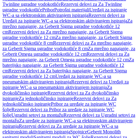
Twinline ugradne vodokotliće
Rezervni delovi za Za Twinline
ugradne vodokotliće
Pribor
Potrošni materijali
Uređaji za ispiranje
WC-a sa elektronskim aktiviranjem ispiranja
Rezervni delovi za
Uređaji za ispiranje WC-a sa elektronskim aktiviranjem ispiranja
Za
mrežno napajanje, za Geberit Sigma ugradne vodokotliće 12
cm
Rezervni delovi za Za mrežno napajanje, za Geberit Sigma
ugradne vodokotliće 12 cm
Za mrežno napajanje, za Geberit Sigma
ugradne vodokotliće 8 cm
Rezervni delovi za Za mrežno napajanje,
za Geberit Sigma ugradne vodokotliće 8 cm
Za mrežno napajanje, za
Geberit Omega ugradne vodokotliće 12 cm
Rezervni delovi za Za
mrežno napajanje, za Geberit Omega ugradne vodokotliće 12 cm
Za
baterijsko napajanje, za Geberit Sigma ugradne vodokotliće 12
cm
Rezervni delovi za Za baterijsko napajanje, za Geberit Sigma
ugradne vodokotliće 12 cm
Uređaji za ispiranje WC-a sa
pneumatskim aktiviranjem ispiranja
Rezervni delovi za Uređaji za
ispiranje WC-a sa pneumatskim aktiviranjem ispiranja
Za
dvokoličinsko ispiranje
Rezervni delovi za Za dvokoličinsko
ispiranje
Za jednokoličinsko ispiranje
Rezervni delovi za Za
jednokoličinsko ispiranje
Pribor za uređaje za ispiranje WC
šolje
Rezervni delovi za Pribor za uređaje za ispiranje WC
šolje
Ugradni setovi za montažu
Rezervni delovi za Ugradni setovi za
montažu
Za uređaje za ispiranje WC-a sa elektronskim aktiviranjem
ispiranja
Rezervni delovi za Za uređaje za ispiranje WC-a sa
elektronskim aktiviranjem ispiranja
Spojnice
Geberit Monolith
sanitarni moduli
Sanitarni moduli za WC šolje
Rezervni delovi za