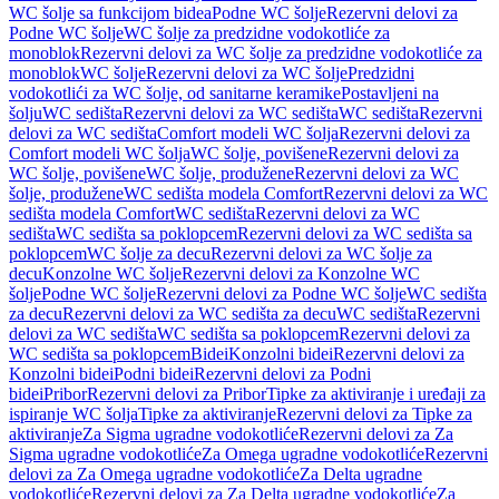
WC šolje sa funkcijom bidea
Podne WC šolje
Rezervni delovi za
Podne WC šolje
WC šolje za predzidne vodokotliće za
monoblok
Rezervni delovi za WC šolje za predzidne vodokotliće za
monoblok
WC šolje
Rezervni delovi za WC šolje
Predzidni
vodokotlići za WC šolje, od sanitarne keramike
Postavljeni na
šolju
WC sedišta
Rezervni delovi za WC sedišta
WC sedišta
Rezervni
delovi za WC sedišta
Comfort modeli WC šolja
Rezervni delovi za
Comfort modeli WC šolja
WC šolje, povišene
Rezervni delovi za
WC šolje, povišene
WC šolje, produžene
Rezervni delovi za WC
šolje, produžene
WC sedišta modela Comfort
Rezervni delovi za WC
sedišta modela Comfort
WC sedišta
Rezervni delovi za WC
sedišta
WC sedišta sa poklopcem
Rezervni delovi za WC sedišta sa
poklopcem
WC šolje za decu
Rezervni delovi za WC šolje za
decu
Konzolne WC šolje
Rezervni delovi za Konzolne WC
šolje
Podne WC šolje
Rezervni delovi za Podne WC šolje
WC sedišta
za decu
Rezervni delovi za WC sedišta za decu
WC sedišta
Rezervni
delovi za WC sedišta
WC sedišta sa poklopcem
Rezervni delovi za
WC sedišta sa poklopcem
Bidei
Konzolni bidei
Rezervni delovi za
Konzolni bidei
Podni bidei
Rezervni delovi za Podni
bidei
Pribor
Rezervni delovi za Pribor
Tipke za aktiviranje i uređaji za
ispiranje WC šolja
Tipke za aktiviranje
Rezervni delovi za Tipke za
aktiviranje
Za Sigma ugradne vodokotliće
Rezervni delovi za Za
Sigma ugradne vodokotliće
Za Omega ugradne vodokotliće
Rezervni
delovi za Za Omega ugradne vodokotliće
Za Delta ugradne
vodokotliće
Rezervni delovi za Za Delta ugradne vodokotliće
Za