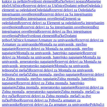
kukice za peškire
Svetlosni elementi
Ručke
Setovi nogara
Magnetne
ploče
Utičnice
Rezervni delovi za Utičnice
Dodatni pribor
Ogledala i
elementi sa ogledalom
Ogledala
Rezervni delovi za Ogledala
Sa
integrisanim osvetljenjem
Rezervni delovi za Sa integrisanim
osvetljenjem
Bez integrisanog osvetljenja
Elementi sa
ogledalom
Rezervni delovi za Elementi sa ogledalom
Sa integrisanim
osvetljenjem
Rezervni delovi za Sa integrisanim osvetljenjem
Bez
integrisanog osvetljenja
Rezervni delovi za Bez integrisanog
osvetljenja
Pribor
Svetlosni elementi
Ručke
Dodatni
pribor
Utičnice
Armature
Armature za umivaonike
Rezervni delovi za
Armature za umivaonike
Montaža na umivaonik, mrežno
napajanje
Rezervni delovi za Montaža na umivaonik, mrežno
napajanje
Montaža na umivaonik, baterijsko napajanje
Rezervni
delovi za Montaža na umivaonik, baterijsko napajanje
Montaža na
umivaonik, generatorsko napajanje
Rezervni delovi za Montaža na
umivaonik, generatorsko napajanje
Montaža na umivaonik,
jednoručni mešači
Rezervni delovi za Montaža na umivaonik,
jednoručni mešači
Zidna montaža, mrežno napajanje
Rezervni delovi
za Zidna montaža, mrežno napajanje
Zidna montaža, baterijsko
napajanje
Rezervni delovi za Zidna montaža, baterijsko
napajanje
Zidna montaža, generatorsko napajanje
Rezervni delovi za
Zidna montaža, generatorsko napajanje
Zidna montaža, mešači sa
dve ručke
Rezervni delovi za Zidna montaža, mešači sa dve
ručke
Pribor
Rezervni delovi za Pribor
Za armature za
umivaonike
Rezervni delovi za Za armature za umivaonike
Priključci