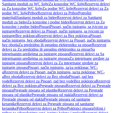
Sanitarni moduli za WC šolje
Za konzolne WC šolje
Rezervni delovi
za Za konzolne WC šolje
Za podne WC šolje
Rezervni delovi za Za
podne WC šolje
Pribor
Rezervni delovi za Pribor
Potrošni
materijali
Sanitarni moduli za bidee
Rezervni delovi za Sanitarni
moduli za bidee
Za konzolne i podne bidee
Rezervni delovi za Za
konzolne i podne bidee
Pisoari
Pisoari, način ispiranja, sa ivicom za
ispiranje
Rezervni delovi za Pisoari, način ispiranja, sa ivicom za
ispiranje
Bez poklopca
Rezervni delovi za Bez poklopca
Pisoari,
način ispiranja, bez oboda
Rezervni delovi za Pisoari, način ispiranja,
bez oboda
Za predzidnu ili ugradnu elektroniku za pisoar
Rezervni
delovi za Za predzidnu ili ugradnu elektroniku za pisoar
Sa
integrisanim uređajima za ispiranje pisoara
Rezervni delovi za Sa
integrisanim uređajima za ispiranje pisoara
Za integrisane uređaje za
ispiranje pisoara
Rezervni delovi za Za integrisane uređaje za
ispiranje pisoara
Pisoari, način ispiranja, sa/za poklopac WC-
a
Rezervni delovi za Pisoari, način ispiranja, sa/za poklopac WC-
a
Bez oboda
Rezervni delovi za Bez oboda
Pisoari, rad bez
vode
Rezervni delovi za Pisoari, rad bez vode
Bez poklopca
Rezervni
delovi za Bez poklopca
Pregrade pisoara
Rezervni delovi za Pregrade
pisoara
Pregrade pisoara od plastike
Rezervni delovi za Pregrade
pisoara od plastike
Pregrade pisoara od stakla
Rezervni delovi za
Pregrade pisoara od stakla
Pregrade pisoara od sanitarne
keramike
Rezervni delovi za Pregrade pisoara od sanitarne
keramike
Pribor
Rezervni delovi za Pribor
Poklopci pisoara
Sifoni i
pribor za sifone
Ispirne cevi, ispirna kolena i prelazi
Rezervni delovi