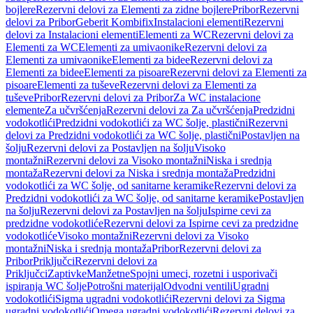
bojlere
Rezervni delovi za Elementi za zidne bojlere
Pribor
Rezervni
delovi za Pribor
Geberit Kombifix
Instalacioni elementi
Rezervni
delovi za Instalacioni elementi
Elementi za WC
Rezervni delovi za
Elementi za WC
Elementi za umivaonike
Rezervni delovi za
Elementi za umivaonike
Elementi za bidee
Rezervni delovi za
Elementi za bidee
Elementi za pisoare
Rezervni delovi za Elementi za
pisoare
Elementi za tuševe
Rezervni delovi za Elementi za
tuševe
Pribor
Rezervni delovi za Pribor
Za WC instalacione
elemente
Za učvršćenja
Rezervni delovi za Za učvršćenja
Predzidni
vodokotlići
Predzidni vodokotlići za WC šolje, plastični
Rezervni
delovi za Predzidni vodokotlići za WC šolje, plastični
Postavljen na
šolju
Rezervni delovi za Postavljen na šolju
Visoko
montažni
Rezervni delovi za Visoko montažni
Niska i srednja
montaža
Rezervni delovi za Niska i srednja montaža
Predzidni
vodokotlići za WC šolje, od sanitarne keramike
Rezervni delovi za
Predzidni vodokotlići za WC šolje, od sanitarne keramike
Postavljen
na šolju
Rezervni delovi za Postavljen na šolju
Ispirne cevi za
predzidne vodokotliće
Rezervni delovi za Ispirne cevi za predzidne
vodokotliće
Visoko montažni
Rezervni delovi za Visoko
montažni
Niska i srednja montaža
Pribor
Rezervni delovi za
Pribor
Priključci
Rezervni delovi za
Priključci
Zaptivke
Manžetne
Spojni umeci, rozetni i usporivači
ispiranja WC šolje
Potrošni materijal
Odvodni ventili
Ugradni
vodokotlići
Sigma ugradni vodokotlići
Rezervni delovi za Sigma
ugradni vodokotlići
Omega ugradni vodokotlići
Rezervni delovi za