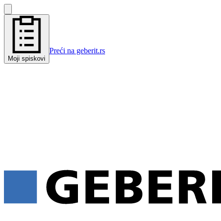
Preći na geberit.rs
Moji spiskovi