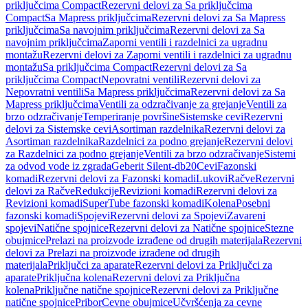
priključcima Compact
Rezervni delovi za Sa priključcima
Compact
Sa Mapress priključcima
Rezervni delovi za Sa Mapress
priključcima
Sa navojnim priključcima
Rezervni delovi za Sa
navojnim priključcima
Zaporni ventili i razdelnici za ugradnu
montažu
Rezervni delovi za Zaporni ventili i razdelnici za ugradnu
montažu
Sa priključcima Compact
Rezervni delovi za Sa
priključcima Compact
Nepovratni ventili
Rezervni delovi za
Nepovratni ventili
Sa Mapress priključcima
Rezervni delovi za Sa
Mapress priključcima
Ventili za odzračivanje za grejanje
Ventili za
brzo odzračivanje
Temperiranje površine
Sistemske cevi
Rezervni
delovi za Sistemske cevi
Asortiman razdelnika
Rezervni delovi za
Asortiman razdelnika
Razdelnici za podno grejanje
Rezervni delovi
za Razdelnici za podno grejanje
Ventili za brzo odzračivanje
Sistemi
za odvod vode iz zgrada
Geberit Silent-db20
Cevi
Fazonski
komadi
Rezervni delovi za Fazonski komadi
Lukovi
Račve
Rezervni
delovi za Račve
Redukcije
Revizioni komadi
Rezervni delovi za
Revizioni komadi
SuperTube fazonski komadi
Kolena
Posebni
fazonski komadi
Spojevi
Rezervni delovi za Spojevi
Zavareni
spojevi
Natične spojnice
Rezervni delovi za Natične spojnice
Stezne
obujmice
Prelazi na proizvode izrađene od drugih materijala
Rezervni
delovi za Prelazi na proizvode izrađene od drugih
materijala
Priključci za aparate
Rezervni delovi za Priključci za
aparate
Priključna kolena
Rezervni delovi za Priključna
kolena
Priključne natične spojnice
Rezervni delovi za Priključne
natične spojnice
Pribor
Cevne obujmice
Učvršćenja za cevne