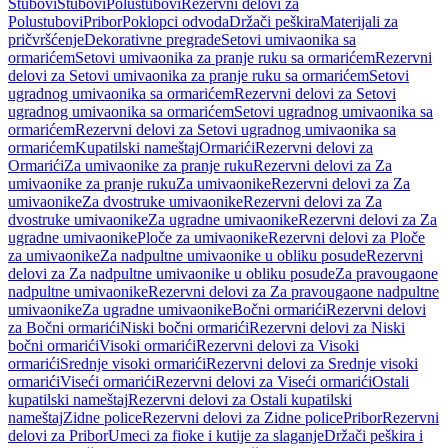
Stubovi
Stubovi
Polustubovi
Rezervni delovi za
Polustubovi
Pribor
Poklopci odvoda
Držači peškira
Materijali za
pričvršćenje
Dekorativne pregrade
Setovi umivaonika sa
ormarićem
Setovi umivaonika za pranje ruku sa ormarićem
Rezervni
delovi za Setovi umivaonika za pranje ruku sa ormarićem
Setovi
ugradnog umivaonika sa ormarićem
Rezervni delovi za Setovi
ugradnog umivaonika sa ormarićem
Setovi ugradnog umivaonika sa
ormarićem
Rezervni delovi za Setovi ugradnog umivaonika sa
ormarićem
Kupatilski nameštaj
Ormarići
Rezervni delovi za
Ormarići
Za umivaonike za pranje ruku
Rezervni delovi za Za
umivaonike za pranje ruku
Za umivaonike
Rezervni delovi za Za
umivaonike
Za dvostruke umivaonike
Rezervni delovi za Za
dvostruke umivaonike
Za ugradne umivaonike
Rezervni delovi za Za
ugradne umivaonike
Ploče za umivaonike
Rezervni delovi za Ploče
za umivaonike
Za nadpultne umivaonike u obliku posude
Rezervni
delovi za Za nadpultne umivaonike u obliku posude
Za pravougaone
nadpultne umivaonike
Rezervni delovi za Za pravougaone nadpultne
umivaonike
Za ugradne umivaonike
Bočni ormarići
Rezervni delovi
za Bočni ormarići
Niski bočni ormarići
Rezervni delovi za Niski
bočni ormarići
Visoki ormarići
Rezervni delovi za Visoki
ormarići
Srednje visoki ormarići
Rezervni delovi za Srednje visoki
ormarići
Viseći ormarići
Rezervni delovi za Viseći ormarići
Ostali
kupatilski nameštaj
Rezervni delovi za Ostali kupatilski
nameštaj
Zidne police
Rezervni delovi za Zidne police
Pribor
Rezervni
delovi za Pribor
Umeci za fioke i kutije za slaganje
Držači peškira i