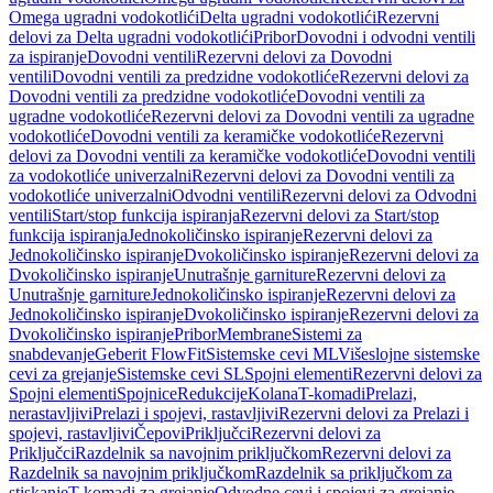
Omega ugradni vodokotlići
Delta ugradni vodokotlići
Rezervni
delovi za Delta ugradni vodokotlići
Pribor
Dovodni i odvodni ventili
za ispiranje
Dovodni ventili
Rezervni delovi za Dovodni
ventili
Dovodni ventili za predzidne vodokotliće
Rezervni delovi za
Dovodni ventili za predzidne vodokotliće
Dovodni ventili za
ugradne vodokotliće
Rezervni delovi za Dovodni ventili za ugradne
vodokotliće
Dovodni ventili za keramičke vodokotliće
Rezervni
delovi za Dovodni ventili za keramičke vodokotliće
Dovodni ventili
za vodokotliće univerzalni
Rezervni delovi za Dovodni ventili za
vodokotliće univerzalni
Odvodni ventili
Rezervni delovi za Odvodni
ventili
Start/stop funkcija ispiranja
Rezervni delovi za Start/stop
funkcija ispiranja
Jednokoličinsko ispiranje
Rezervni delovi za
Jednokoličinsko ispiranje
Dvokoličinsko ispiranje
Rezervni delovi za
Dvokoličinsko ispiranje
Unutrašnje garniture
Rezervni delovi za
Unutrašnje garniture
Jednokoličinsko ispiranje
Rezervni delovi za
Jednokoličinsko ispiranje
Dvokoličinsko ispiranje
Rezervni delovi za
Dvokoličinsko ispiranje
Pribor
Membrane
Sistemi za
snabdevanje
Geberit FlowFit
Sistemske cevi ML
Višeslojne sistemske
cevi za grejanje
Sistemske cevi SL
Spojni elementi
Rezervni delovi za
Spojni elementi
Spojnice
Redukcije
Kolana
T-komadi
Prelazi,
nerastavljivi
Prelazi i spojevi, rastavljivi
Rezervni delovi za Prelazi i
spojevi, rastavljivi
Čepovi
Priključci
Rezervni delovi za
Priključci
Razdelnik sa navojnim priključkom
Rezervni delovi za
Razdelnik sa navojnim priključkom
Razdelnik sa priključkom za
stiskanje
T-komadi za grejanje
Odvodne cevi i spojevi za grejanje,