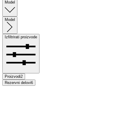
Model
Model
Izfiltrirati proizvode
Proizvodi
2
Rezervni delovi
6