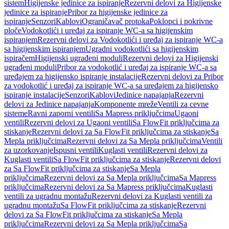
sistem
Higijenske jedinice za ispiranje
Rezervni delovi za Higijenske
jedinice za ispiranje
Pribor za higijenske jedinice za
ispiranje
Senzori
Kablovi
Ograničavač protoka
Poklopci i pokrivne
ploče
Vodokotlići i uređaj za ispiranje WC-a sa higijenskim
ispiranjem
Rezervni delovi za Vodokotlići i uređaj za ispiranje WC-a
sa higijenskim ispiranjem
Ugradni vodokotlići sa higijenskim
ispiračem
Higijenski ugrađeni moduli
Rezervni delovi za Higijenski
ugrađeni moduli
Pribor za vodokotlić i uređaj za ispiranje WC-a sa
uređajem za higijensko ispiranje instalacije
Rezervni delovi za Pribor
za vodokotlić i uređaj za ispiranje WC-a sa uređajem za higijensko
ispiranje instalacije
Senzori
Kablovi
Jedinice napajanja
Rezervni
delovi za Jedinice napajanja
Komponente mreže
Ventili za cevne
sisteme
Ravni zaporni ventili
Sa Mapress priključcima
Ugaoni
ventili
Rezervni delovi za Ugaoni ventili
Sa FlowFit priključcima za
stiskanje
Rezervni delovi za Sa FlowFit priključcima za stiskanje
Sa
Mepla priključcima
Rezervni delovi za Sa Mepla priključcima
Ventili
za uzorkovanje
Ispusni ventili
Kuglasti ventili
Rezervni delovi za
Kuglasti ventili
Sa FlowFit priključcima za stiskanje
Rezervni delovi
za Sa FlowFit priključcima za stiskanje
Sa Mepla
priključcima
Rezervni delovi za Sa Mepla priključcima
Sa Mapress
priključcima
Rezervni delovi za Sa Mapress priključcima
Kuglasti
ventili za ugradnu montažu
Rezervni delovi za Kuglasti ventili za
ugradnu montažu
Sa FlowFit priključcima za stiskanje
Rezervni
delovi za Sa FlowFit priključcima za stiskanje
Sa Mepla
priključcima
Rezervni delovi za Sa Mepla priključcima
Sa