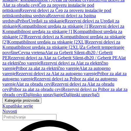
Alat za obradu cevi
Čep za proveru instalacije pod
pritiskom
Rezervni delovi za Čep za proveru instalacije pod
pritiskom
Ispitna sredstva
Rezervni delovi za Ispitna
sredstva
Pribor
Uređaji za stiskanje
Rezervni delovi za Uređaji za
stiskanje
Kompatibilnost uređaja za stiskanje [1]
Rezervni delovi za
Kompatibilnost uređaja za stiskanje [1]
Kompatibilnost uređaja za
stiskanje [2]
Rezervni delovi za Kompatibilnost uređaja za stiskanje
[2]
Kompatibilnost uređaja za stiskanje [2XL]
Rezervni delovi za
Kompatibilnost uređaja za stiskanje [2XL]
Za Geberit temperiranje
površine
Cevna vretena
Alat za Geberit Silent-db20 / Geberit
PE
Rezervni delovi za Alat za Geberit Silent-db20 / Geberit PE
Alat
za električno varenje
Rezervni delovi za Alat za električno
varenje
Pribor za alat za električno varenje
Alat za autogeno
varenje
Rezervni delovi za Alat za autogeno varenje
Pribor za alat za
autogeno varenje
Rezervni delovi za Pribor za alat za autogeno
varenje
Alat za obradu cevi
Rezervni delovi za Alat za obradu
cevi
Pribor za alat za obradu cevi
Rezervni delovi za Pribor za alat za
obradu cevi
Daljinsko upravljanje
Daljinski upravljači
Kategorije proizvoda
Kupatilske serije
Novosti