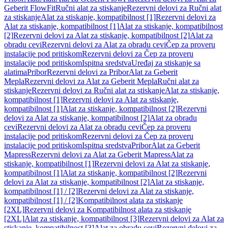
Geberit FlowFit
Ručni alat za stiskanje
Rezervni delovi za Ručni alat
za stiskanje
Alat za stiskanje, kompatibilnost [1]
Rezervni delovi za
Alat za stiskanje, kompatibilnost [1]
Alat za stiskanje, kompatibilnost
[2]
Rezervni delovi za Alat za stiskanje, kompatibilnost [2]
Alat za
obradu cevi
Rezervni delovi za Alat za obradu cevi
Čep za proveru
instalacije pod pritiskom
Rezervni delovi za Čep za proveru
instalacije pod pritiskom
Ispitna sredstva
Uređaj za stiskanje sa
alatima
Pribor
Rezervni delovi za Pribor
Alat za Geberit
Mepla
Rezervni delovi za Alat za Geberit Mepla
Ručni alat za
stiskanje
Rezervni delovi za Ručni alat za stiskanje
Alat za stiskanje,
kompatibilnost [1]
Rezervni delovi za Alat za stiskanje,
kompatibilnost [1]
Alat za stiskanje, kompatibilnost [2]
Rezervni
delovi za Alat za stiskanje, kompatibilnost [2]
Alat za obradu
cevi
Rezervni delovi za Alat za obradu cevi
Čep za proveru
instalacije pod pritiskom
Rezervni delovi za Čep za proveru
instalacije pod pritiskom
Ispitna sredstva
Pribor
Alat za Geberit
Mapress
Rezervni delovi za Alat za Geberit Mapress
Alat za
stiskanje, kompatibilnost [1]
Rezervni delovi za Alat za stiskanje,
kompatibilnost [1]
Alat za stiskanje, kompatibilnost [2]
Rezervni
delovi za Alat za stiskanje, kompatibilnost [2]
Alat za stiskanje,
kompatibilnost [1] / [2]
Rezervni delovi za Alat za stiskanje,
kompatibilnost [1] / [2]
Kompatibilnost alata za stiskanje
[2XL]
Rezervni delovi za Kompatibilnost alata za stiskanje
[2XL]
Alat za stiskanje, kompatibilnost [3]
Rezervni delovi za Alat za
stiskanje, kompatibilnost [3]
Alat za obradu cevi
Rezervni delovi za