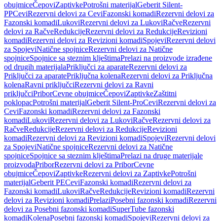
obujmice
Čepovi
Zaptivke
Potrošni materijal
Geberit Silent-
PP
Cevi
Rezervni delovi za Cevi
Fazonski komadi
Rezervni delovi za
Fazonski komadi
Lukovi
Rezervni delovi za Lukovi
Račve
Rezervni
delovi za Račve
Redukcije
Rezervni delovi za Redukcije
Revizioni
komadi
Rezervni delovi za Revizioni komadi
Spojevi
Rezervni delovi
za Spojevi
Natične spojnice
Rezervni delovi za Natične
spojnice
Spojnice sa steznim klještima
Prelazi na proizvode izrađene
od drugih materijala
Priključci za aparate
Rezervni delovi za
Priključci za aparate
Priključna kolena
Rezervni delovi za Priključna
kolena
Ravni priključci
Rezervni delovi za Ravni
priključci
Pribor
Cevne obujmice
Čepovi
Zaptivke
Zaštitni
poklopac
Potrošni materijal
Geberit Silent-Pro
Cevi
Rezervni delovi za
Cevi
Fazonski komadi
Rezervni delovi za Fazonski
komadi
Lukovi
Rezervni delovi za Lukovi
Račve
Rezervni delovi za
Račve
Redukcije
Rezervni delovi za Redukcije
Revizioni
komadi
Rezervni delovi za Revizioni komadi
Spojevi
Rezervni delovi
za Spojevi
Natične spojnice
Rezervni delovi za Natične
spojnice
Spojnice sa steznim klještima
Prelazi na druge materijale
proizvoda
Pribor
Rezervni delovi za Pribor
Cevne
obujmice
Čepovi
Zaptivke
Rezervni delovi za Zaptivke
Potrošni
materijal
Geberit PE
Cevi
Fazonski komadi
Rezervni delovi za
Fazonski komadi
Lukovi
Račve
Redukcije
Revizioni komadi
Rezervni
delovi za Revizioni komadi
Prelazi
Posebni fazonski komadi
Rezervni
delovi za Posebni fazonski komadi
SuperTube fazonski
komadi
Kolena
Posebni fazonski komadi
Spojevi
Rezervni delovi za