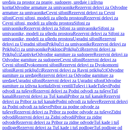
uređaja za prostor za pranje, sudopere, uređaje i izlivna
korita
Odvodne armature za umivaonike
Rezervni delovi za Odvodne
armature za umivaonike
Cevni sifoni
Rezervni delovi za Cevni
sifoni
Cevni sifoni, modeli za uštedu prostora
Rezervni delovi za
Cevni sifoni, modeli za uštedu prostora
Sifoni za
umivaonike
Rezervni delovi za Sifoni za umivaonike
Sifoni za
umivaonike, modeli za uštedu prostora
Rezervni delovi za Sifoni za
umivaonike, modeli za uštedu prostora
Ugradni sifoni
Rezervni
delovi za Ugradni sifoni
Priključci za umivaonike
Rezervni delovi za
Priključci za umivaonike
Poklopci
Priključci
Rezervni delovi za
Priključci
Zaptivke
Odvodne garniture za sudopere
Rezervni delovi za
Odvodne garniture za sudopere
Cevni sifoni
Rezervni delovi za
Cevni sifoni
Dvokomorni sifoni
Rezervni delovi za Dvokomorni
sifoni
Ravni priključci
Rezervni delovi za Ravni priključci
Odvodne
garniture za uređaje
Rezervni delovi za Odvodne garniture za
uređaje
Ugradni sifoni
Rezervni delovi za Ugradni sifoni
Odvodne
garniture za izlivna korita
Izlivni ventili
Tuševi i kade
Tuševi
Podni
odvodi za tuševe
Rezervni delovi za Podni odvodi za tuševe
Tuš
kanali
Rezervni delovi za Tuš kanali
Pribor za tuš kanale
Rezervni
delovi za Pribor za tuš kanale
Podni odvodi za tuševe
Rezervni delovi
za Podni odvodi za tuševe
Pribor za podne odvode za
tuševe
Rezervni delovi za Pribor za podne odvode za tuševe
Zidni
odvodi
Rezervni delovi za Zidni odvodi
Pribor za zidne
odvode
Rezervni delovi za Pribor za zidne odvode
Tuš kade i tuš
podloge
Rezervni delovi za Tuš kade i tuš podloge
Tuš podloge od