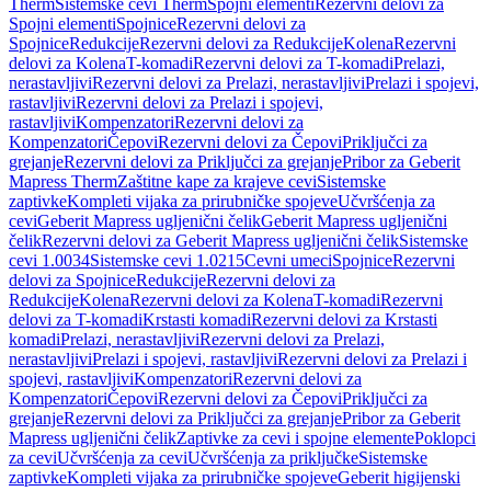
Therm
Sistemske cevi Therm
Spojni elementi
Rezervni delovi za
Spojni elementi
Spojnice
Rezervni delovi za
Spojnice
Redukcije
Rezervni delovi za Redukcije
Kolena
Rezervni
delovi za Kolena
T-komadi
Rezervni delovi za T-komadi
Prelazi,
nerastavljivi
Rezervni delovi za Prelazi, nerastavljivi
Prelazi i spojevi,
rastavljivi
Rezervni delovi za Prelazi i spojevi,
rastavljivi
Kompenzatori
Rezervni delovi za
Kompenzatori
Čepovi
Rezervni delovi za Čepovi
Priključci za
grejanje
Rezervni delovi za Priključci za grejanje
Pribor za Geberit
Mapress Therm
Zaštitne kape za krajeve cevi
Sistemske
zaptivke
Kompleti vijaka za prirubničke spojeve
Učvršćenja za
cevi
Geberit Mapress ugljenični čelik
Geberit Mapress ugljenični
čelik
Rezervni delovi za Geberit Mapress ugljenični čelik
Sistemske
cevi 1.0034
Sistemske cevi 1.0215
Cevni umeci
Spojnice
Rezervni
delovi za Spojnice
Redukcije
Rezervni delovi za
Redukcije
Kolena
Rezervni delovi za Kolena
T-komadi
Rezervni
delovi za T-komadi
Krstasti komadi
Rezervni delovi za Krstasti
komadi
Prelazi, nerastavljivi
Rezervni delovi za Prelazi,
nerastavljivi
Prelazi i spojevi, rastavljivi
Rezervni delovi za Prelazi i
spojevi, rastavljivi
Kompenzatori
Rezervni delovi za
Kompenzatori
Čepovi
Rezervni delovi za Čepovi
Priključci za
grejanje
Rezervni delovi za Priključci za grejanje
Pribor za Geberit
Mapress ugljenični čelik
Zaptivke za cevi i spojne elemente
Poklopci
za cevi
Učvršćenja za cevi
Učvršćenja za priključke
Sistemske
zaptivke
Kompleti vijaka za prirubničke spojeve
Geberit higijenski