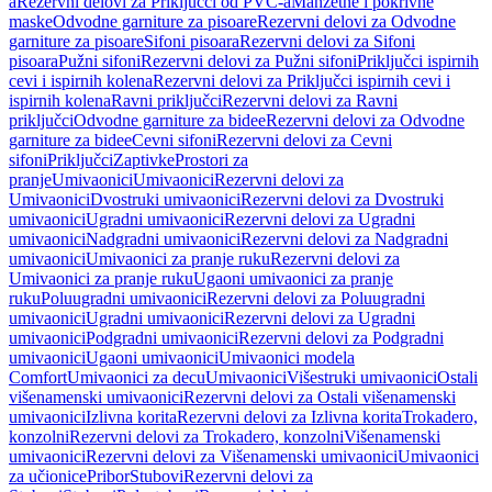
a
Rezervni delovi za Priključci od PVC-a
Manžetne i pokrivne
maske
Odvodne garniture za pisoare
Rezervni delovi za Odvodne
garniture za pisoare
Sifoni pisoara
Rezervni delovi za Sifoni
pisoara
Pužni sifoni
Rezervni delovi za Pužni sifoni
Priključci ispirnih
cevi i ispirnih kolena
Rezervni delovi za Priključci ispirnih cevi i
ispirnih kolena
Ravni priključci
Rezervni delovi za Ravni
priključci
Odvodne garniture za bidee
Rezervni delovi za Odvodne
garniture za bidee
Cevni sifoni
Rezervni delovi za Cevni
sifoni
Priključci
Zaptivke
Prostori za
pranje
Umivaonici
Umivaonici
Rezervni delovi za
Umivaonici
Dvostruki umivaonici
Rezervni delovi za Dvostruki
umivaonici
Ugradni umivaonici
Rezervni delovi za Ugradni
umivaonici
Nadgradni umivaonici
Rezervni delovi za Nadgradni
umivaonici
Umivaonici za pranje ruku
Rezervni delovi za
Umivaonici za pranje ruku
Ugaoni umivaonici za pranje
ruku
Poluugradni umivaonici
Rezervni delovi za Poluugradni
umivaonici
Ugradni umivaonici
Rezervni delovi za Ugradni
umivaonici
Podgradni umivaonici
Rezervni delovi za Podgradni
umivaonici
Ugaoni umivaonici
Umivaonici modela
Comfort
Umivaonici za decu
Umivaonici
Višestruki umivaonici
Ostali
višenamenski umivaonici
Rezervni delovi za Ostali višenamenski
umivaonici
Izlivna korita
Rezervni delovi za Izlivna korita
Trokadero,
konzolni
Rezervni delovi za Trokadero, konzolni
Višenamenski
umivaonici
Rezervni delovi za Višenamenski umivaonici
Umivaonici
za učionice
Pribor
Stubovi
Rezervni delovi za