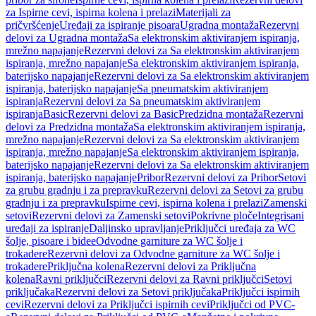
za Ispirne cevi, ispirna kolena i prelazi
Materijali za
pričvršćenje
Uređaji za ispiranje pisoara
Ugradna montaža
Rezervni
delovi za Ugradna montaža
Sa elektronskim aktiviranjem ispiranja,
mrežno napajanje
Rezervni delovi za Sa elektronskim aktiviranjem
ispiranja, mrežno napajanje
Sa elektronskim aktiviranjem ispiranja,
baterijsko napajanje
Rezervni delovi za Sa elektronskim aktiviranjem
ispiranja, baterijsko napajanje
Sa pneumatskim aktiviranjem
ispiranja
Rezervni delovi za Sa pneumatskim aktiviranjem
ispiranja
Basic
Rezervni delovi za Basic
Predzidna montaža
Rezervni
delovi za Predzidna montaža
Sa elektronskim aktiviranjem ispiranja,
mrežno napajanje
Rezervni delovi za Sa elektronskim aktiviranjem
ispiranja, mrežno napajanje
Sa elektronskim aktiviranjem ispiranja,
baterijsko napajanje
Rezervni delovi za Sa elektronskim aktiviranjem
ispiranja, baterijsko napajanje
Pribor
Rezervni delovi za Pribor
Setovi
za grubu gradnju i za prepravku
Rezervni delovi za Setovi za grubu
gradnju i za prepravku
Ispirne cevi, ispirna kolena i prelazi
Zamenski
setovi
Rezervni delovi za Zamenski setovi
Pokrivne ploče
Integrisani
uređaji za ispiranje
Daljinsko upravljanje
Priključci uređaja za WC
šolje, pisoare i bidee
Odvodne garniture za WC šolje i
trokadere
Rezervni delovi za Odvodne garniture za WC šolje i
trokadere
Priključna kolena
Rezervni delovi za Priključna
kolena
Ravni priključci
Rezervni delovi za Ravni priključci
Setovi
priključaka
Rezervni delovi za Setovi priključaka
Priključci ispirnih
cevi
Rezervni delovi za Priključci ispirnih cevi
Priključci od PVC-