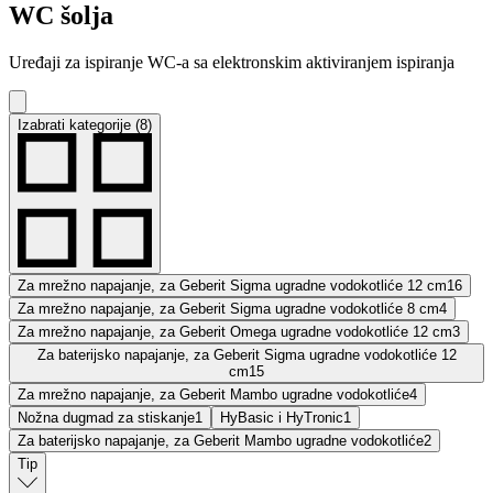
WC šolja
Uređaji za ispiranje WC-a sa elektronskim aktiviranjem ispiranja
Izabrati kategorije (8)
Za mrežno napajanje, za Geberit Sigma ugradne vodokotliće 12 cm
16
Za mrežno napajanje, za Geberit Sigma ugradne vodokotliće 8 cm
4
Za mrežno napajanje, za Geberit Omega ugradne vodokotliće 12 cm
3
Za baterijsko napajanje, za Geberit Sigma ugradne vodokotliće 12
cm
15
Za mrežno napajanje, za Geberit Mambo ugradne vodokotliće
4
Nožna dugmad za stiskanje
1
HyBasic i HyTronic
1
Za baterijsko napajanje, za Geberit Mambo ugradne vodokotliće
2
Tip