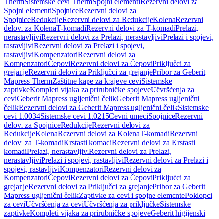
Therm
Sistemske cevi Therm
Spojni elementi
Rezervni delovi za
Spojni elementi
Spojnice
Rezervni delovi za
Spojnice
Redukcije
Rezervni delovi za Redukcije
Kolena
Rezervni
delovi za Kolena
T-komadi
Rezervni delovi za T-komadi
Prelazi,
nerastavljivi
Rezervni delovi za Prelazi, nerastavljivi
Prelazi i spojevi,
rastavljivi
Rezervni delovi za Prelazi i spojevi,
rastavljivi
Kompenzatori
Rezervni delovi za
Kompenzatori
Čepovi
Rezervni delovi za Čepovi
Priključci za
grejanje
Rezervni delovi za Priključci za grejanje
Pribor za Geberit
Mapress Therm
Zaštitne kape za krajeve cevi
Sistemske
zaptivke
Kompleti vijaka za prirubničke spojeve
Učvršćenja za
cevi
Geberit Mapress ugljenični čelik
Geberit Mapress ugljenični
čelik
Rezervni delovi za Geberit Mapress ugljenični čelik
Sistemske
cevi 1.0034
Sistemske cevi 1.0215
Cevni umeci
Spojnice
Rezervni
delovi za Spojnice
Redukcije
Rezervni delovi za
Redukcije
Kolena
Rezervni delovi za Kolena
T-komadi
Rezervni
delovi za T-komadi
Krstasti komadi
Rezervni delovi za Krstasti
komadi
Prelazi, nerastavljivi
Rezervni delovi za Prelazi,
nerastavljivi
Prelazi i spojevi, rastavljivi
Rezervni delovi za Prelazi i
spojevi, rastavljivi
Kompenzatori
Rezervni delovi za
Kompenzatori
Čepovi
Rezervni delovi za Čepovi
Priključci za
grejanje
Rezervni delovi za Priključci za grejanje
Pribor za Geberit
Mapress ugljenični čelik
Zaptivke za cevi i spojne elemente
Poklopci
za cevi
Učvršćenja za cevi
Učvršćenja za priključke
Sistemske
zaptivke
Kompleti vijaka za prirubničke spojeve
Geberit higijenski