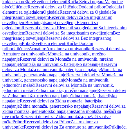
kukice za peškire
Svetlosni elementi
Ručke
Setovi nogara
Magnetne
ploče
Utičnice
Rezervni delovi za Utičnice
Dodatni pribor
Ogledala i
elementi sa ogledalom
Ogledala
Rezervni delovi za Ogledala
Sa
integrisanim osvetljenjem
Rezervni delovi za Sa integrisanim
osvetljenjem
Bez integrisanog osvetljenja
Elementi sa
ogledalom
Rezervni delovi za Elementi sa ogledalom
Sa integrisanim
osvetljenjem
Rezervni delovi za Sa integrisanim osvetljenjem
Bez
integrisanog osvetljenja
Rezervni delovi za Bez integrisanog
osvetljenja
Pribor
Svetlosni elementi
Ručke
Dodatni
pribor
Utičnice
Armature
Armature za umivaonike
Rezervni delovi za
Armature za umivaonike
Montaža na umivaonik, mrežno
napajanje
Rezervni delovi za Montaža na umivaonik, mrežno
napajanje
Montaža na umivaonik, baterijsko napajanje
Rezervni
delovi za Montaža na umivaonik, baterijsko napajanje
Montaža na
umivaonik, generatorsko napajanje
Rezervni delovi za Montaža na
umivaonik, generatorsko napajanje
Montaža na umivaonik,
jednoručni mešači
Rezervni delovi za Montaža na umivaonik,
jednoručni mešači
Zidna montaža, mrežno napajanje
Rezervni delovi
za Zidna montaža, mrežno napajanje
Zidna montaža, baterijsko
napajanje
Rezervni delovi za Zidna montaža, baterijsko
napajanje
Zidna montaža, generatorsko napajanje
Rezervni delovi za
Zidna montaža, generatorsko napajanje
Zidna montaža, mešači sa
dve ručke
Rezervni delovi za Zidna montaža, mešači sa dve
ručke
Pribor
Rezervni delovi za Pribor
Za armature za
umivaonike
Rezervni delovi za Za armature za umivaonike
Priključci