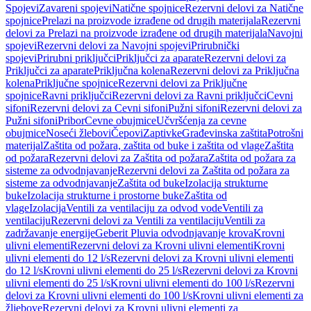
Spojevi
Zavareni spojevi
Natične spojnice
Rezervni delovi za Natične
spojnice
Prelazi na proizvode izrađene od drugih materijala
Rezervni
delovi za Prelazi na proizvode izrađene od drugih materijala
Navojni
spojevi
Rezervni delovi za Navojni spojevi
Prirubnički
spojevi
Prirubni priključci
Priključci za aparate
Rezervni delovi za
Priključci za aparate
Priključna kolena
Rezervni delovi za Priključna
kolena
Priključne spojnice
Rezervni delovi za Priključne
spojnice
Ravni priključci
Rezervni delovi za Ravni priključci
Cevni
sifoni
Rezervni delovi za Cevni sifoni
Pužni sifoni
Rezervni delovi za
Pužni sifoni
Pribor
Cevne obujmice
Učvršćenja za cevne
obujmice
Noseći žlebovi
Čepovi
Zaptivke
Građevinska zaštita
Potrošni
materijal
Zaštita od požara, zaštita od buke i zaštita od vlage
Zaštita
od požara
Rezervni delovi za Zaštita od požara
Zaštita od požara za
sisteme za odvodnjavanje
Rezervni delovi za Zaštita od požara za
sisteme za odvodnjavanje
Zaštita od buke
Izolacija strukturne
buke
Izolacija strukturne i prostorne buke
Zaštita od
vlage
Izolacija
Ventili za ventilaciju za odvod vode
Ventili za
ventilaciju
Rezervni delovi za Ventili za ventilaciju
Ventili za
zadržavanje energije
Geberit Pluvia odvodnjavanje krova
Krovni
ulivni elementi
Rezervni delovi za Krovni ulivni elementi
Krovni
ulivni elementi do 12 l/s
Rezervni delovi za Krovni ulivni elementi
do 12 l/s
Krovni ulivni elementi do 25 l/s
Rezervni delovi za Krovni
ulivni elementi do 25 l/s
Krovni ulivni elementi do 100 l/s
Rezervni
delovi za Krovni ulivni elementi do 100 l/s
Krovni ulivni elementi za
žljebove
Rezervni delovi za Krovni ulivni elementi za