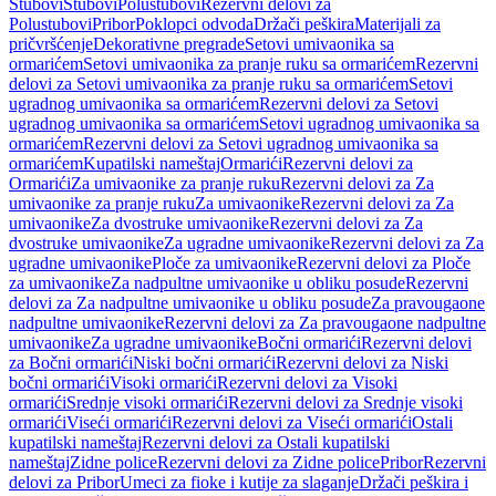
Stubovi
Stubovi
Polustubovi
Rezervni delovi za
Polustubovi
Pribor
Poklopci odvoda
Držači peškira
Materijali za
pričvršćenje
Dekorativne pregrade
Setovi umivaonika sa
ormarićem
Setovi umivaonika za pranje ruku sa ormarićem
Rezervni
delovi za Setovi umivaonika za pranje ruku sa ormarićem
Setovi
ugradnog umivaonika sa ormarićem
Rezervni delovi za Setovi
ugradnog umivaonika sa ormarićem
Setovi ugradnog umivaonika sa
ormarićem
Rezervni delovi za Setovi ugradnog umivaonika sa
ormarićem
Kupatilski nameštaj
Ormarići
Rezervni delovi za
Ormarići
Za umivaonike za pranje ruku
Rezervni delovi za Za
umivaonike za pranje ruku
Za umivaonike
Rezervni delovi za Za
umivaonike
Za dvostruke umivaonike
Rezervni delovi za Za
dvostruke umivaonike
Za ugradne umivaonike
Rezervni delovi za Za
ugradne umivaonike
Ploče za umivaonike
Rezervni delovi za Ploče
za umivaonike
Za nadpultne umivaonike u obliku posude
Rezervni
delovi za Za nadpultne umivaonike u obliku posude
Za pravougaone
nadpultne umivaonike
Rezervni delovi za Za pravougaone nadpultne
umivaonike
Za ugradne umivaonike
Bočni ormarići
Rezervni delovi
za Bočni ormarići
Niski bočni ormarići
Rezervni delovi za Niski
bočni ormarići
Visoki ormarići
Rezervni delovi za Visoki
ormarići
Srednje visoki ormarići
Rezervni delovi za Srednje visoki
ormarići
Viseći ormarići
Rezervni delovi za Viseći ormarići
Ostali
kupatilski nameštaj
Rezervni delovi za Ostali kupatilski
nameštaj
Zidne police
Rezervni delovi za Zidne police
Pribor
Rezervni
delovi za Pribor
Umeci za fioke i kutije za slaganje
Držači peškira i