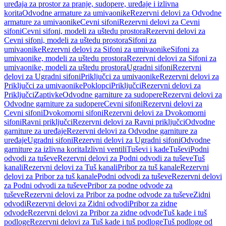
uređaja za prostor za pranje, sudopere, uređaje i izlivna
korita
Odvodne armature za umivaonike
Rezervni delovi za Odvodne
armature za umivaonike
Cevni sifoni
Rezervni delovi za Cevni
sifoni
Cevni sifoni, modeli za uštedu prostora
Rezervni delovi za
Cevni sifoni, modeli za uštedu prostora
Sifoni za
umivaonike
Rezervni delovi za Sifoni za umivaonike
Sifoni za
umivaonike, modeli za uštedu prostora
Rezervni delovi za Sifoni za
umivaonike, modeli za uštedu prostora
Ugradni sifoni
Rezervni
delovi za Ugradni sifoni
Priključci za umivaonike
Rezervni delovi za
Priključci za umivaonike
Poklopci
Priključci
Rezervni delovi za
Priključci
Zaptivke
Odvodne garniture za sudopere
Rezervni delovi za
Odvodne garniture za sudopere
Cevni sifoni
Rezervni delovi za
Cevni sifoni
Dvokomorni sifoni
Rezervni delovi za Dvokomorni
sifoni
Ravni priključci
Rezervni delovi za Ravni priključci
Odvodne
garniture za uređaje
Rezervni delovi za Odvodne garniture za
uređaje
Ugradni sifoni
Rezervni delovi za Ugradni sifoni
Odvodne
garniture za izlivna korita
Izlivni ventili
Tuševi i kade
Tuševi
Podni
odvodi za tuševe
Rezervni delovi za Podni odvodi za tuševe
Tuš
kanali
Rezervni delovi za Tuš kanali
Pribor za tuš kanale
Rezervni
delovi za Pribor za tuš kanale
Podni odvodi za tuševe
Rezervni delovi
za Podni odvodi za tuševe
Pribor za podne odvode za
tuševe
Rezervni delovi za Pribor za podne odvode za tuševe
Zidni
odvodi
Rezervni delovi za Zidni odvodi
Pribor za zidne
odvode
Rezervni delovi za Pribor za zidne odvode
Tuš kade i tuš
podloge
Rezervni delovi za Tuš kade i tuš podloge
Tuš podloge od