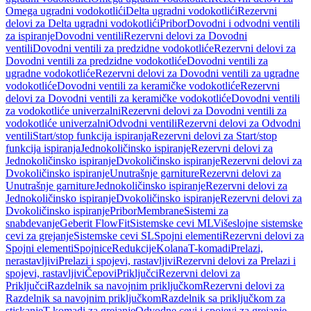
Omega ugradni vodokotlići
Delta ugradni vodokotlići
Rezervni
delovi za Delta ugradni vodokotlići
Pribor
Dovodni i odvodni ventili
za ispiranje
Dovodni ventili
Rezervni delovi za Dovodni
ventili
Dovodni ventili za predzidne vodokotliće
Rezervni delovi za
Dovodni ventili za predzidne vodokotliće
Dovodni ventili za
ugradne vodokotliće
Rezervni delovi za Dovodni ventili za ugradne
vodokotliće
Dovodni ventili za keramičke vodokotliće
Rezervni
delovi za Dovodni ventili za keramičke vodokotliće
Dovodni ventili
za vodokotliće univerzalni
Rezervni delovi za Dovodni ventili za
vodokotliće univerzalni
Odvodni ventili
Rezervni delovi za Odvodni
ventili
Start/stop funkcija ispiranja
Rezervni delovi za Start/stop
funkcija ispiranja
Jednokoličinsko ispiranje
Rezervni delovi za
Jednokoličinsko ispiranje
Dvokoličinsko ispiranje
Rezervni delovi za
Dvokoličinsko ispiranje
Unutrašnje garniture
Rezervni delovi za
Unutrašnje garniture
Jednokoličinsko ispiranje
Rezervni delovi za
Jednokoličinsko ispiranje
Dvokoličinsko ispiranje
Rezervni delovi za
Dvokoličinsko ispiranje
Pribor
Membrane
Sistemi za
snabdevanje
Geberit FlowFit
Sistemske cevi ML
Višeslojne sistemske
cevi za grejanje
Sistemske cevi SL
Spojni elementi
Rezervni delovi za
Spojni elementi
Spojnice
Redukcije
Kolana
T-komadi
Prelazi,
nerastavljivi
Prelazi i spojevi, rastavljivi
Rezervni delovi za Prelazi i
spojevi, rastavljivi
Čepovi
Priključci
Rezervni delovi za
Priključci
Razdelnik sa navojnim priključkom
Rezervni delovi za
Razdelnik sa navojnim priključkom
Razdelnik sa priključkom za
stiskanje
T-komadi za grejanje
Odvodne cevi i spojevi za grejanje,