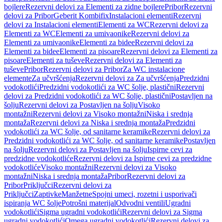
bojlere
Rezervni delovi za Elementi za zidne bojlere
Pribor
Rezervni
delovi za Pribor
Geberit Kombifix
Instalacioni elementi
Rezervni
delovi za Instalacioni elementi
Elementi za WC
Rezervni delovi za
Elementi za WC
Elementi za umivaonike
Rezervni delovi za
Elementi za umivaonike
Elementi za bidee
Rezervni delovi za
Elementi za bidee
Elementi za pisoare
Rezervni delovi za Elementi za
pisoare
Elementi za tuševe
Rezervni delovi za Elementi za
tuševe
Pribor
Rezervni delovi za Pribor
Za WC instalacione
elemente
Za učvršćenja
Rezervni delovi za Za učvršćenja
Predzidni
vodokotlići
Predzidni vodokotlići za WC šolje, plastični
Rezervni
delovi za Predzidni vodokotlići za WC šolje, plastični
Postavljen na
šolju
Rezervni delovi za Postavljen na šolju
Visoko
montažni
Rezervni delovi za Visoko montažni
Niska i srednja
montaža
Rezervni delovi za Niska i srednja montaža
Predzidni
vodokotlići za WC šolje, od sanitarne keramike
Rezervni delovi za
Predzidni vodokotlići za WC šolje, od sanitarne keramike
Postavljen
na šolju
Rezervni delovi za Postavljen na šolju
Ispirne cevi za
predzidne vodokotliće
Rezervni delovi za Ispirne cevi za predzidne
vodokotliće
Visoko montažni
Rezervni delovi za Visoko
montažni
Niska i srednja montaža
Pribor
Rezervni delovi za
Pribor
Priključci
Rezervni delovi za
Priključci
Zaptivke
Manžetne
Spojni umeci, rozetni i usporivači
ispiranja WC šolje
Potrošni materijal
Odvodni ventili
Ugradni
vodokotlići
Sigma ugradni vodokotlići
Rezervni delovi za Sigma
ugradni vodokotlići
Omega ugradni vodokotlići
Rezervni delovi za