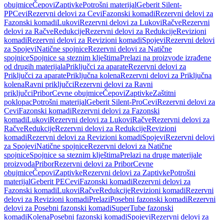
obujmice
Čepovi
Zaptivke
Potrošni materijal
Geberit Silent-
PP
Cevi
Rezervni delovi za Cevi
Fazonski komadi
Rezervni delovi za
Fazonski komadi
Lukovi
Rezervni delovi za Lukovi
Račve
Rezervni
delovi za Račve
Redukcije
Rezervni delovi za Redukcije
Revizioni
komadi
Rezervni delovi za Revizioni komadi
Spojevi
Rezervni delovi
za Spojevi
Natične spojnice
Rezervni delovi za Natične
spojnice
Spojnice sa steznim klještima
Prelazi na proizvode izrađene
od drugih materijala
Priključci za aparate
Rezervni delovi za
Priključci za aparate
Priključna kolena
Rezervni delovi za Priključna
kolena
Ravni priključci
Rezervni delovi za Ravni
priključci
Pribor
Cevne obujmice
Čepovi
Zaptivke
Zaštitni
poklopac
Potrošni materijal
Geberit Silent-Pro
Cevi
Rezervni delovi za
Cevi
Fazonski komadi
Rezervni delovi za Fazonski
komadi
Lukovi
Rezervni delovi za Lukovi
Račve
Rezervni delovi za
Račve
Redukcije
Rezervni delovi za Redukcije
Revizioni
komadi
Rezervni delovi za Revizioni komadi
Spojevi
Rezervni delovi
za Spojevi
Natične spojnice
Rezervni delovi za Natične
spojnice
Spojnice sa steznim klještima
Prelazi na druge materijale
proizvoda
Pribor
Rezervni delovi za Pribor
Cevne
obujmice
Čepovi
Zaptivke
Rezervni delovi za Zaptivke
Potrošni
materijal
Geberit PE
Cevi
Fazonski komadi
Rezervni delovi za
Fazonski komadi
Lukovi
Račve
Redukcije
Revizioni komadi
Rezervni
delovi za Revizioni komadi
Prelazi
Posebni fazonski komadi
Rezervni
delovi za Posebni fazonski komadi
SuperTube fazonski
komadi
Kolena
Posebni fazonski komadi
Spojevi
Rezervni delovi za