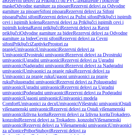
a
Rezervni delovi za Priključci od PVC-a
Manžetne i pokrivne
maske
Odvodne garniture za pisoare
Rezervni delovi za Odvodne
garniture za pisoare
Sifoni pisoara
Rezervni delovi za Sifoni
pisoara
Pužni sifoni
Rezervni delovi za Pužni sifoni
Priključci ispirnih
cevi i ispirnih kolena
Rezervni delovi za Priključci ispirnih cevi i
ispirnih kolena
Ravni priključci
Rezervni delovi za Ravni
priključci
Odvodne garniture za bidee
Rezervni delovi za Odvodne
garniture za bidee
Cevni sifoni
Rezervni delovi za Cevni
sifoni
Priključci
Zaptivke
Prostori za
pranje
Umivaonici
Umivaonici
Rezervni delovi za
Umivaonici
Dvostruki umivaonici
Rezervni delovi za Dvostruki
umivaonici
Ugradni umivaonici
Rezervni delovi za Ugradni
umivaonici
Nadgradni umivaonici
Rezervni delovi za Nadgradni
umivaonici
Umivaonici za pranje ruku
Rezervni delovi za
Umivaonici za pranje ruku
Ugaoni umivaonici za pranje
ruku
Poluugradni umivaonici
Rezervni delovi za Poluugradni
umivaonici
Ugradni umivaonici
Rezervni delovi za Ugradni
umivaonici
Podgradni umivaonici
Rezervni delovi za Podgradni
umivaonici
Ugaoni umivaonici
Umivaonici modela
Comfort
Umivaonici za decu
Umivaonici
Višestruki umivaonici
Ostali
višenamenski umivaonici
Rezervni delovi za Ostali višenamenski
umivaonici
Izlivna korita
Rezervni delovi za Izlivna korita
Trokadero,
konzolni
Rezervni delovi za Trokadero, konzolni
Višenamenski
umivaonici
Rezervni delovi za Višenamenski umivaonici
Umivaonici
za učionice
Pribor
Stubovi
Rezervni delovi za