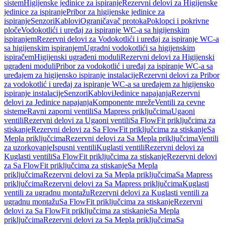
sistem
Higijenske jedinice za ispiranje
Rezervni delovi za Higijenske
jedinice za ispiranje
Pribor za higijenske jedinice za
ispiranje
Senzori
Kablovi
Ograničavač protoka
Poklopci i pokrivne
ploče
Vodokotlići i uređaj za ispiranje WC-a sa higijenskim
ispiranjem
Rezervni delovi za Vodokotlići i uređaj za ispiranje WC-a
sa higijenskim ispiranjem
Ugradni vodokotlići sa higijenskim
ispiračem
Higijenski ugrađeni moduli
Rezervni delovi za Higijenski
ugrađeni moduli
Pribor za vodokotlić i uređaj za ispiranje WC-a sa
uređajem za higijensko ispiranje instalacije
Rezervni delovi za Pribor
za vodokotlić i uređaj za ispiranje WC-a sa uređajem za higijensko
ispiranje instalacije
Senzori
Kablovi
Jedinice napajanja
Rezervni
delovi za Jedinice napajanja
Komponente mreže
Ventili za cevne
sisteme
Ravni zaporni ventili
Sa Mapress priključcima
Ugaoni
ventili
Rezervni delovi za Ugaoni ventili
Sa FlowFit priključcima za
stiskanje
Rezervni delovi za Sa FlowFit priključcima za stiskanje
Sa
Mepla priključcima
Rezervni delovi za Sa Mepla priključcima
Ventili
za uzorkovanje
Ispusni ventili
Kuglasti ventili
Rezervni delovi za
Kuglasti ventili
Sa FlowFit priključcima za stiskanje
Rezervni delovi
za Sa FlowFit priključcima za stiskanje
Sa Mepla
priključcima
Rezervni delovi za Sa Mepla priključcima
Sa Mapress
priključcima
Rezervni delovi za Sa Mapress priključcima
Kuglasti
ventili za ugradnu montažu
Rezervni delovi za Kuglasti ventili za
ugradnu montažu
Sa FlowFit priključcima za stiskanje
Rezervni
delovi za Sa FlowFit priključcima za stiskanje
Sa Mepla
priključcima
Rezervni delovi za Sa Mepla priključcima
Sa