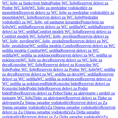
WC šolje sa funkcijom bidea
Podne WC šolje
Rezervni delovi za
Podne WC šolje
WC šolje za predzidne vodokotliće za
monoblok
Rezervni delovi za WC šolje za predzidne vodokotliće za
monoblok
WC šolje
Rezervni delovi za WC šolje
Predzidni
vodokotlići za WC šolje, od sanitarne keramike
Postavljeni na
šolju
WC sedišta
Rezervni delovi za WC sedišta
WC sedišta
Rezervni
delovi za WC sedišta
Comfort modeli WC šolja
Rezervni delovi za
Comfort modeli WC šolja
WC šolje, povišene
Rezervni delovi za
WC šolje, povišene
WC šolje, produžene
Rezervni delovi za WC
šolje, produžene
WC sedišta modela Comfort
Rezervni delovi za WC
sedišta modela Comfort
WC sedišta
Rezervni delovi za WC
sedišta
WC sedišta sa poklopcem
Rezervni delovi za WC sedišta sa
poklopcem
WC šolje za decu
Rezervni delovi za WC šolje za
decu
Konzolne WC šolje
Rezervni delovi za Konzolne WC
šolje
Podne WC šolje
Rezervni delovi za Podne WC šolje
WC sedišta
za decu
Rezervni delovi za WC sedišta za decu
WC sedišta
Rezervni
delovi za WC sedišta
WC sedišta sa poklopcem
Rezervni delovi za
WC sedišta sa poklopcem
Bidei
Konzolni bidei
Rezervni delovi za
Konzolni bidei
Podni bidei
Rezervni delovi za Podni
bidei
Pribor
Rezervni delovi za Pribor
Tipke za aktiviranje i uređaji za
ispiranje WC šolja
Tipke za aktiviranje
Rezervni delovi za Tipke za
aktiviranje
Za Sigma ugradne vodokotliće
Rezervni delovi za Za
Sigma ugradne vodokotliće
Za Omega ugradne vodokotliće
Rezervni
delovi za Za Omega ugradne vodokotliće
Za Delta ugradne
vodokotliće
Rezervni delovi za Za Delta ugradne vodokotliće
Za