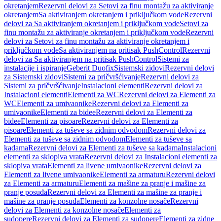
okretanjem
Rezervni delovi za Setovi za finu montažu za aktiviranje
okretanjem
Sa aktiviranjem okretanjem i priključkom vode
Rezervni
delovi za Sa aktiviranjem okretanjem i priključkom vode
Setovi za
finu montažu za aktiviranje okretanjem i priključkom vode
Rezervni
delovi za Setovi za finu montažu za aktiviranje okretanjem i
priključkom vode
Sa aktiviranjem na pritisak PushControl
Rezervni
delovi za Sa aktiviranjem na pritisak PushControl
Sistemi za
instalacije i ispiranje
Geberit Duofix
Sistemski zidovi
Rezervni delovi
za Sistemski zidovi
Sistemi za pričvršćivanje
Rezervni delovi za
Sistemi za pričvršćivanje
Instalacioni elementi
Rezervni delovi za
Instalacioni elementi
Elementi za WC
Rezervni delovi za Elementi za
WC
Elementi za umivaonike
Rezervni delovi za Elementi za
umivaonike
Elementi za bidee
Rezervni delovi za Elementi za
bidee
Elementi za pisoare
Rezervni delovi za Elementi za
pisoare
Elementi za tuševe sa zidnim odvodom
Rezervni delovi za
Elementi za tuševe sa zidnim odvodom
Elementi za tuševe sa
kadama
Rezervni delovi za Elementi za tuševe sa kadama
Instalacioni
elementi za sklopiva vrata
Rezervni delovi za Instalacioni elementi za
sklopiva vrata
Elementi za livene umivaonike
Rezervni delovi za
Elementi za livene umivaonike
Elementi za armaturu
Rezervni delovi
za Elementi za armaturu
Elementi za mašine za pranje i mašine za
pranje posuđa
Rezervni delovi za Elementi za mašine za pranje i
mašine za pranje posuđa
Elementi za konzolne nosače
Rezervni
delovi za Elementi za konzolne nosače
Elementi za
sudopere
Rezervni delovi za Elementi za sudopere
Elementi za zidne