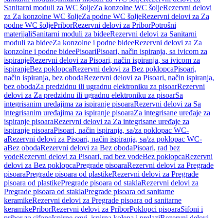
Sanitarni moduli za WC šolje
Za konzolne WC šolje
Rezervni delovi
za Za konzolne WC šolje
Za podne WC šolje
Rezervni delovi za Za
podne WC šolje
Pribor
Rezervni delovi za Pribor
Potrošni
materijali
Sanitarni moduli za bidee
Rezervni delovi za Sanitarni
moduli za bidee
Za konzolne i podne bidee
Rezervni delovi za Za
konzolne i podne bidee
Pisoari
Pisoari, način ispiranja, sa ivicom za
ispiranje
Rezervni delovi za Pisoari, način ispiranja, sa ivicom za
ispiranje
Bez poklopca
Rezervni delovi za Bez poklopca
Pisoari,
način ispiranja, bez oboda
Rezervni delovi za Pisoari, način ispiranja,
bez oboda
Za predzidnu ili ugradnu elektroniku za pisoar
Rezervni
delovi za Za predzidnu ili ugradnu elektroniku za pisoar
Sa
integrisanim uređajima za ispiranje pisoara
Rezervni delovi za Sa
integrisanim uređajima za ispiranje pisoara
Za integrisane uređaje za
ispiranje pisoara
Rezervni delovi za Za integrisane uređaje za
ispiranje pisoara
Pisoari, način ispiranja, sa/za poklopac WC-
a
Rezervni delovi za Pisoari, način ispiranja, sa/za poklopac WC-
a
Bez oboda
Rezervni delovi za Bez oboda
Pisoari, rad bez
vode
Rezervni delovi za Pisoari, rad bez vode
Bez poklopca
Rezervni
delovi za Bez poklopca
Pregrade pisoara
Rezervni delovi za Pregrade
pisoara
Pregrade pisoara od plastike
Rezervni delovi za Pregrade
pisoara od plastike
Pregrade pisoara od stakla
Rezervni delovi za
Pregrade pisoara od stakla
Pregrade pisoara od sanitarne
keramike
Rezervni delovi za Pregrade pisoara od sanitarne
keramike
Pribor
Rezervni delovi za Pribor
Poklopci pisoara
Sifoni i
pribor za sifone
Ispirne cevi, ispirna kolena i prelazi
Rezervni delovi