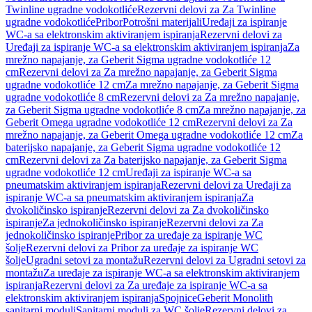
Twinline ugradne vodokotliće
Rezervni delovi za Za Twinline
ugradne vodokotliće
Pribor
Potrošni materijali
Uređaji za ispiranje
WC-a sa elektronskim aktiviranjem ispiranja
Rezervni delovi za
Uređaji za ispiranje WC-a sa elektronskim aktiviranjem ispiranja
Za
mrežno napajanje, za Geberit Sigma ugradne vodokotliće 12
cm
Rezervni delovi za Za mrežno napajanje, za Geberit Sigma
ugradne vodokotliće 12 cm
Za mrežno napajanje, za Geberit Sigma
ugradne vodokotliće 8 cm
Rezervni delovi za Za mrežno napajanje,
za Geberit Sigma ugradne vodokotliće 8 cm
Za mrežno napajanje, za
Geberit Omega ugradne vodokotliće 12 cm
Rezervni delovi za Za
mrežno napajanje, za Geberit Omega ugradne vodokotliće 12 cm
Za
baterijsko napajanje, za Geberit Sigma ugradne vodokotliće 12
cm
Rezervni delovi za Za baterijsko napajanje, za Geberit Sigma
ugradne vodokotliće 12 cm
Uređaji za ispiranje WC-a sa
pneumatskim aktiviranjem ispiranja
Rezervni delovi za Uređaji za
ispiranje WC-a sa pneumatskim aktiviranjem ispiranja
Za
dvokoličinsko ispiranje
Rezervni delovi za Za dvokoličinsko
ispiranje
Za jednokoličinsko ispiranje
Rezervni delovi za Za
jednokoličinsko ispiranje
Pribor za uređaje za ispiranje WC
šolje
Rezervni delovi za Pribor za uređaje za ispiranje WC
šolje
Ugradni setovi za montažu
Rezervni delovi za Ugradni setovi za
montažu
Za uređaje za ispiranje WC-a sa elektronskim aktiviranjem
ispiranja
Rezervni delovi za Za uređaje za ispiranje WC-a sa
elektronskim aktiviranjem ispiranja
Spojnice
Geberit Monolith
sanitarni moduli
Sanitarni moduli za WC šolje
Rezervni delovi za