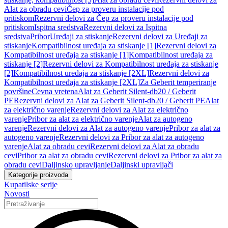
Alat za obradu cevi
Čep za proveru instalacije pod
pritiskom
Rezervni delovi za Čep za proveru instalacije pod
pritiskom
Ispitna sredstva
Rezervni delovi za Ispitna
sredstva
Pribor
Uređaji za stiskanje
Rezervni delovi za Uređaji za
stiskanje
Kompatibilnost uređaja za stiskanje [1]
Rezervni delovi za
Kompatibilnost uređaja za stiskanje [1]
Kompatibilnost uređaja za
stiskanje [2]
Rezervni delovi za Kompatibilnost uređaja za stiskanje
[2]
Kompatibilnost uređaja za stiskanje [2XL]
Rezervni delovi za
Kompatibilnost uređaja za stiskanje [2XL]
Za Geberit temperiranje
površine
Cevna vretena
Alat za Geberit Silent-db20 / Geberit
PE
Rezervni delovi za Alat za Geberit Silent-db20 / Geberit PE
Alat
za električno varenje
Rezervni delovi za Alat za električno
varenje
Pribor za alat za električno varenje
Alat za autogeno
varenje
Rezervni delovi za Alat za autogeno varenje
Pribor za alat za
autogeno varenje
Rezervni delovi za Pribor za alat za autogeno
varenje
Alat za obradu cevi
Rezervni delovi za Alat za obradu
cevi
Pribor za alat za obradu cevi
Rezervni delovi za Pribor za alat za
obradu cevi
Daljinsko upravljanje
Daljinski upravljači
Kategorije proizvoda
Kupatilske serije
Novosti