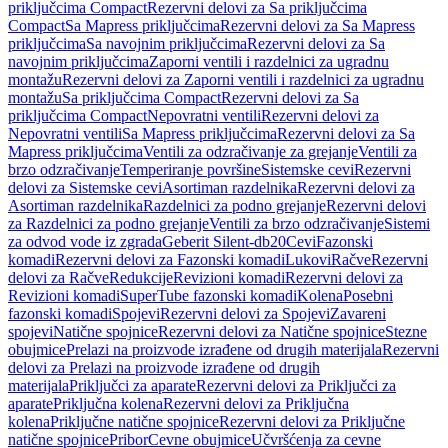
priključcima Compact
Rezervni delovi za Sa priključcima
Compact
Sa Mapress priključcima
Rezervni delovi za Sa Mapress
priključcima
Sa navojnim priključcima
Rezervni delovi za Sa
navojnim priključcima
Zaporni ventili i razdelnici za ugradnu
montažu
Rezervni delovi za Zaporni ventili i razdelnici za ugradnu
montažu
Sa priključcima Compact
Rezervni delovi za Sa
priključcima Compact
Nepovratni ventili
Rezervni delovi za
Nepovratni ventili
Sa Mapress priključcima
Rezervni delovi za Sa
Mapress priključcima
Ventili za odzračivanje za grejanje
Ventili za
brzo odzračivanje
Temperiranje površine
Sistemske cevi
Rezervni
delovi za Sistemske cevi
Asortiman razdelnika
Rezervni delovi za
Asortiman razdelnika
Razdelnici za podno grejanje
Rezervni delovi
za Razdelnici za podno grejanje
Ventili za brzo odzračivanje
Sistemi
za odvod vode iz zgrada
Geberit Silent-db20
Cevi
Fazonski
komadi
Rezervni delovi za Fazonski komadi
Lukovi
Račve
Rezervni
delovi za Račve
Redukcije
Revizioni komadi
Rezervni delovi za
Revizioni komadi
SuperTube fazonski komadi
Kolena
Posebni
fazonski komadi
Spojevi
Rezervni delovi za Spojevi
Zavareni
spojevi
Natične spojnice
Rezervni delovi za Natične spojnice
Stezne
obujmice
Prelazi na proizvode izrađene od drugih materijala
Rezervni
delovi za Prelazi na proizvode izrađene od drugih
materijala
Priključci za aparate
Rezervni delovi za Priključci za
aparate
Priključna kolena
Rezervni delovi za Priključna
kolena
Priključne natične spojnice
Rezervni delovi za Priključne
natične spojnice
Pribor
Cevne obujmice
Učvršćenja za cevne