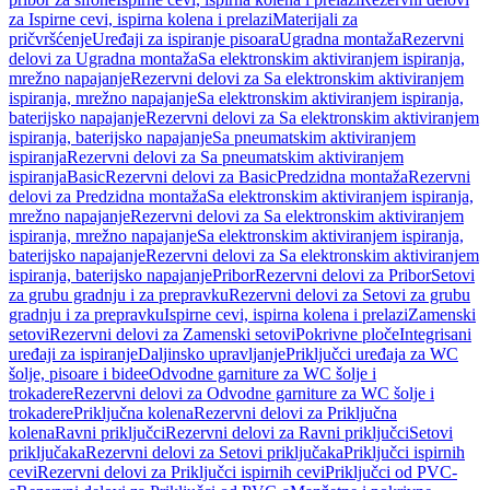
za Ispirne cevi, ispirna kolena i prelazi
Materijali za
pričvršćenje
Uređaji za ispiranje pisoara
Ugradna montaža
Rezervni
delovi za Ugradna montaža
Sa elektronskim aktiviranjem ispiranja,
mrežno napajanje
Rezervni delovi za Sa elektronskim aktiviranjem
ispiranja, mrežno napajanje
Sa elektronskim aktiviranjem ispiranja,
baterijsko napajanje
Rezervni delovi za Sa elektronskim aktiviranjem
ispiranja, baterijsko napajanje
Sa pneumatskim aktiviranjem
ispiranja
Rezervni delovi za Sa pneumatskim aktiviranjem
ispiranja
Basic
Rezervni delovi za Basic
Predzidna montaža
Rezervni
delovi za Predzidna montaža
Sa elektronskim aktiviranjem ispiranja,
mrežno napajanje
Rezervni delovi za Sa elektronskim aktiviranjem
ispiranja, mrežno napajanje
Sa elektronskim aktiviranjem ispiranja,
baterijsko napajanje
Rezervni delovi za Sa elektronskim aktiviranjem
ispiranja, baterijsko napajanje
Pribor
Rezervni delovi za Pribor
Setovi
za grubu gradnju i za prepravku
Rezervni delovi za Setovi za grubu
gradnju i za prepravku
Ispirne cevi, ispirna kolena i prelazi
Zamenski
setovi
Rezervni delovi za Zamenski setovi
Pokrivne ploče
Integrisani
uređaji za ispiranje
Daljinsko upravljanje
Priključci uređaja za WC
šolje, pisoare i bidee
Odvodne garniture za WC šolje i
trokadere
Rezervni delovi za Odvodne garniture za WC šolje i
trokadere
Priključna kolena
Rezervni delovi za Priključna
kolena
Ravni priključci
Rezervni delovi za Ravni priključci
Setovi
priključaka
Rezervni delovi za Setovi priključaka
Priključci ispirnih
cevi
Rezervni delovi za Priključci ispirnih cevi
Priključci od PVC-