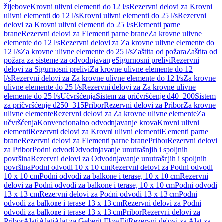
žljebove
Krovni ulivni elementi do 12 l/s
Rezervni delovi za Krovni
ulivni elementi do 12 l/s
Krovni ulivni elementi do 25 l/s
Rezervni
delovi za Krovni ulivni elementi do 25 l/s
Elementi parne
brane
Rezervni delovi za Elementi parne brane
Za krovne ulivne
elemente do 12 l/s
Rezervni delovi za Za krovne ulivne elemente do
12 l/s
Za krovne ulivne elemente do 25 l/s
Zaštita od požara
Zaštita od
požara za sisteme za odvodnjavanje
Sigurnosni prelivi
Rezervni
delovi za Sigurnosni prelivi
Za krovne ulivne elemente do 12
l/s
Rezervni delovi za Za krovne ulivne elemente do 12 l/s
Za krovne
ulivne elemente do 25 l/s
Rezervni delovi za Za krovne ulivne
elemente do 25 l/s
Učvršćenja
Sistem za pričvršćenje d40–200
Sistem
za pričvršćenje d250–315
Pribor
Rezervni delovi za Pribor
Za krovne
ulivne elemente
Rezervni delovi za Za krovne ulivne elemente
Za
učvršćenja
Konvencionalno odvodnjavanje krova
Krovni ulivni
elementi
Rezervni delovi za Krovni ulivni elementi
Elementi parne
brane
Rezervni delovi za Elementi parne brane
Pribor
Rezervni delovi
za Pribor
Podni odvod
Odvodnjavanje unutrašnjih i spoljnih
površina
Rezervni delovi za Odvodnjavanje unutrašnjih i spoljnih
površina
Podni odvodi 10 x 10 cm
Rezervni delovi za Podni odvodi
10 x 10 cm
Podni odvodi za balkone i terase, 10 x 10 cm
Rezervni
delovi za Podni odvodi za balkone i terase, 10 x 10 cm
Podni odvodi
13 x 13 cm
Rezervni delovi za Podni odvodi 13 x 13 cm
Podni
odvodi za balkone i terase 13 x 13 cm
Rezervni delovi za Podni
odvodi za balkone i terase 13 x 13 cm
Pribor
Rezervni delovi za
Pribor
Alati
Alati
Alat za Geberit FlowFit
Rezervni delovi za Alat za