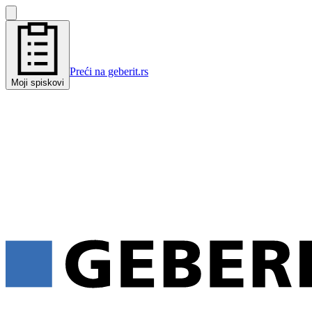
Preći na geberit.rs
Moji spiskovi