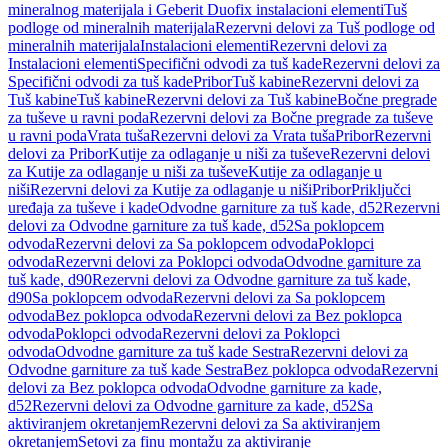
mineralnog materijala i Geberit Duofix instalacioni elementi
Tuš
podloge od mineralnih materijala
Rezervni delovi za Tuš podloge od
mineralnih materijala
Instalacioni elementi
Rezervni delovi za
Instalacioni elementi
Specifični odvodi za tuš kade
Rezervni delovi za
Specifični odvodi za tuš kade
Pribor
Tuš kabine
Rezervni delovi za
Tuš kabine
Tuš kabine
Rezervni delovi za Tuš kabine
Bočne pregrade
za tuševe u ravni poda
Rezervni delovi za Bočne pregrade za tuševe
u ravni poda
Vrata tuša
Rezervni delovi za Vrata tuša
Pribor
Rezervni
delovi za Pribor
Kutije za odlaganje u niši za tuševe
Rezervni delovi
za Kutije za odlaganje u niši za tuševe
Kutije za odlaganje u
niši
Rezervni delovi za Kutije za odlaganje u niši
Pribor
Priključci
uređaja za tuševe i kade
Odvodne garniture za tuš kade, d52
Rezervni
delovi za Odvodne garniture za tuš kade, d52
Sa poklopcem
odvoda
Rezervni delovi za Sa poklopcem odvoda
Poklopci
odvoda
Rezervni delovi za Poklopci odvoda
Odvodne garniture za
tuš kade, d90
Rezervni delovi za Odvodne garniture za tuš kade,
d90
Sa poklopcem odvoda
Rezervni delovi za Sa poklopcem
odvoda
Bez poklopca odvoda
Rezervni delovi za Bez poklopca
odvoda
Poklopci odvoda
Rezervni delovi za Poklopci
odvoda
Odvodne garniture za tuš kade Sestra
Rezervni delovi za
Odvodne garniture za tuš kade Sestra
Bez poklopca odvoda
Rezervni
delovi za Bez poklopca odvoda
Odvodne garniture za kade,
d52
Rezervni delovi za Odvodne garniture za kade, d52
Sa
aktiviranjem okretanjem
Rezervni delovi za Sa aktiviranjem
okretanjem
Setovi za finu montažu za aktiviranje