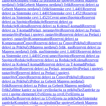
zaptivke
Kompleti vijaka za prirubničke spojeve
Geberit Mapress
nerđajući čelik
Geberit Mapress nerđajući čelik
Rezervni delovi za
Geberit Mapress nerđajući čelik
Sistemske cevi 1.4401
Rezervni
delovi za Sistemske cevi 1.4401
Sistemske cevi 1.4521
Rezervni
delovi za Sistemske cevi 1.4521
Cevni umeci
Spojnice
Rezervni
delovi za Spojnice
Redukcije
Rezervni delovi za
Redukcije
Kolena
Rezervni delovi za Kolena
T-komadi
Rezervni
delovi za T-komadi
Prelazi, nerastavljivi
Rezervni delovi za Prelazi,
nerastavljivi
Prelazi i spojevi, rastavljivi
Rezervni delovi za Prelazi i
spojevi, rastavljivi
Kompenzatori
Rezervni delovi za
Kompenzatori
Čepovi
Rezervni delovi za Čepovi
Priključci
Rezervni
delovi za Priključci
Mapress nerđajući čelik, gas
Rezervni delovi za
Mapress nerđajući čelik, gas
Sistemske cevi 1.4401
Rezervni delovi
za Sistemske cevi 1.4401
Cevni umeci
Spojnice
Rezervni delovi za
Spojnice
Redukcije
Rezervni delovi za Redukcije
Kolena
Rezervni
delovi za Kolena
T-komadi
Rezervni delovi za T-komadi
Prelazi,
nerastavljivi
Rezervni delovi za Prelazi, nerastavljivi
Prelazi i spojevi,
rastavljivi
Rezervni delovi za Prelazi i spojevi,
rastavljivi
Čepovi
Rezervni delovi za Čepovi
Priključci
Rezervni
delovi za Priključci
Pribor za Geberit Mapress nerđajući
čelik
Rezervni delovi za Pribor za Geberit Mapress nerđajući
čelik
Zaštitne kapice za kraj cevi
Izolacija za priključke
Zaptivke za
cevi i spojne elemente
Učvršćenja za cevi
Učvršćenja za
priključke
Rezervni delovi za Učvršćenja za priključke
Sistemske
zaptivke
Kompleti vijaka za prirubničke spojeve
Geberit Mapress