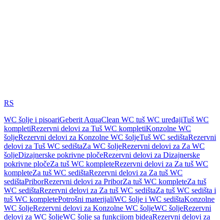
RS
WC šolje i pisoari
Geberit AquaClean WC tuš WC uređaji
Tuš WC
kompleti
Rezervni delovi za Tuš WC kompleti
Konzolne WC
šolje
Rezervni delovi za Konzolne WC šolje
Tuš WC sedišta
Rezervni
delovi za Tuš WC sedišta
Za WC šolje
Rezervni delovi za Za WC
šolje
Dizajnerske pokrivne ploče
Rezervni delovi za Dizajnerske
pokrivne ploče
Za tuš WC komplete
Rezervni delovi za Za tuš WC
komplete
Za tuš WC sedišta
Rezervni delovi za Za tuš WC
sedišta
Pribor
Rezervni delovi za Pribor
Za tuš WC komplete
Za tuš
WC sedišta
Rezervni delovi za Za tuš WC sedišta
Za tuš WC sedišta i
tuš WC komplete
Potrošni materijali
WC šolje i WC sedišta
Konzolne
WC šolje
Rezervni delovi za Konzolne WC šolje
WC šolje
Rezervni
delovi za WC šolje
WC šolje sa funkcijom bidea
Rezervni delovi za