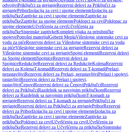
odvojivi
Priključci za grejanje
Rezervni delovi za Priključci za
grejanje
Pribor
Izolacija za cevi i spojne elemente
Izolacija za
priključke
Zaptivke za cevi i spojne elemente
Zaptivke za
priključke
Zaptivke za spojne elemente
Poklopci za cevi
Poklopac za
spojne elemente
Učvršćenja za cevi
Učvršćenja za
priključke
Sistemske zaptivke
Kompleti vijaka za prirubničke
spojeve
Potrošni materijal
Geberit Mepla
Višeslojne sistemske cevi za
vodu za piće
Rezervni delovi za Višeslojne sistemske cevi za vodu
za piće
Višeslojne sistemske cevi za grejanje
Rezervni delovi za
Višeslojne sistemske cevi za grejanje
Spojni elementi
Rezervni delovi
za Spojni elementi
Spojnice
Rezervni delovi za
Spojnice
Redukcije
Rezervni delovi za Redukcije
Kolena
Rezervni
delovi za Kolena
T-komadi
Rezervni delovi za T-komadi
Prelazi,
nerastavljivi
Rezervni delovi za Prelazi, nerastavljivi
Prelazi i spojevi,
rastavljivi
Rezervni delovi za Prelazi i spojevi,
rastavljivi
Čepovi
Rezervni delovi za Čepovi
Priključci
Rezervni
delovi za Priključci
Razdelnik sa navojnim priključkom
Rezervni
delovi za Razdelnik sa navojnim priključkom
T-komadi za
grejanje
Rezervni delovi za T-komadi za grejanje
Priključci za
grejanje
Rezervni delovi za Priključci za grejanje
Pribor
Rezervni
delovi za Pribor
Izolacija za cevi i spojne elemente
Izolacija za
priključke
Zaptivke za cevi i spojne elemente
Zaptivke za
priključke
Poklopci za cevi
Učvršćenja za cevi
Učvršćenja za
priključke
Rezervni delovi za Učvršćenja za priključke
Sistemske