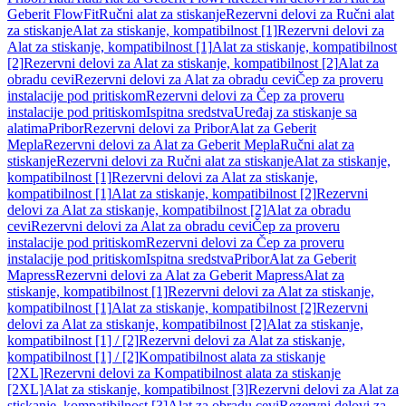
Geberit FlowFit
Ručni alat za stiskanje
Rezervni delovi za Ručni alat
za stiskanje
Alat za stiskanje, kompatibilnost [1]
Rezervni delovi za
Alat za stiskanje, kompatibilnost [1]
Alat za stiskanje, kompatibilnost
[2]
Rezervni delovi za Alat za stiskanje, kompatibilnost [2]
Alat za
obradu cevi
Rezervni delovi za Alat za obradu cevi
Čep za proveru
instalacije pod pritiskom
Rezervni delovi za Čep za proveru
instalacije pod pritiskom
Ispitna sredstva
Uređaj za stiskanje sa
alatima
Pribor
Rezervni delovi za Pribor
Alat za Geberit
Mepla
Rezervni delovi za Alat za Geberit Mepla
Ručni alat za
stiskanje
Rezervni delovi za Ručni alat za stiskanje
Alat za stiskanje,
kompatibilnost [1]
Rezervni delovi za Alat za stiskanje,
kompatibilnost [1]
Alat za stiskanje, kompatibilnost [2]
Rezervni
delovi za Alat za stiskanje, kompatibilnost [2]
Alat za obradu
cevi
Rezervni delovi za Alat za obradu cevi
Čep za proveru
instalacije pod pritiskom
Rezervni delovi za Čep za proveru
instalacije pod pritiskom
Ispitna sredstva
Pribor
Alat za Geberit
Mapress
Rezervni delovi za Alat za Geberit Mapress
Alat za
stiskanje, kompatibilnost [1]
Rezervni delovi za Alat za stiskanje,
kompatibilnost [1]
Alat za stiskanje, kompatibilnost [2]
Rezervni
delovi za Alat za stiskanje, kompatibilnost [2]
Alat za stiskanje,
kompatibilnost [1] / [2]
Rezervni delovi za Alat za stiskanje,
kompatibilnost [1] / [2]
Kompatibilnost alata za stiskanje
[2XL]
Rezervni delovi za Kompatibilnost alata za stiskanje
[2XL]
Alat za stiskanje, kompatibilnost [3]
Rezervni delovi za Alat za
stiskanje, kompatibilnost [3]
Alat za obradu cevi
Rezervni delovi za