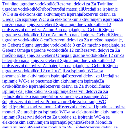
Twinline ugradne vodokotliće
Rezervni delovi za Za Twinline
ugradne vodokotliće
Pribor
Potrošni materijali
Uređaji za ispiranje
WC-a sa elektronskim aktiviranjem ispiranja
Rezervni delovi za
Uređaji za ispiranje WC-a sa elektronskim aktiviranjem ispiranja
Za
mrežno napajanje, za Geberit Sigma ugradne vodokotliće 12
cm
Rezervni delovi za Za mrežno napajanje, za Geberit Sigma
ugradne vodokotliće 12 cm
Za mrežno napajanje, za Geberit Sigma
ugradne vodokotliće 8 cm
Rezervni delovi za Za mrežno napajanje,
za Geberit Sigma ugradne vodokotliće 8 cm
Za mrežno napajanje, za
Geberit Omega ugradne vodokotliće 12 cm
Rezervni delovi za Za
mrežno napajanje, za Geberit Omega ugradne vodokotliće 12 cm
Za
baterijsko napajanje, za Geberit Sigma ugradne vodokotliće 12
cm
Rezervni delovi za Za baterijsko napajanje, za Geberit Sigma
ugradne vodokotliće 12 cm
Uređaji za ispiranje WC-a sa
pneumatskim aktiviranjem ispiranja
Rezervni delovi za Uređaji za
ispiranje WC-a sa pneumatskim aktiviranjem ispiranja
Za
dvokoličinsko ispiranje
Rezervni delovi za Za dvokoličinsko
ispiranje
Za jednokoličinsko ispiranje
Rezervni delovi za Za
jednokoličinsko ispiranje
Pribor za uređaje za ispiranje WC
šolje
Rezervni delovi za Pribor za uređaje za ispiranje WC
šolje
Ugradni setovi za montažu
Rezervni delovi za Ugradni setovi za
montažu
Za uređaje za ispiranje WC-a sa elektronskim aktiviranjem
ispiranja
Rezervni delovi za Za uređaje za ispiranje WC-a sa
elektronskim aktiviranjem ispiranja
Spojnice
Geberit Monolith
sanitarni moduli
Sanitarni moduli za WC šolje
Rezervni delovi za