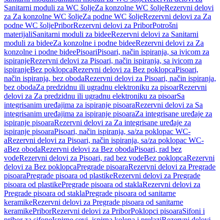
Sanitarni moduli za WC šolje
Za konzolne WC šolje
Rezervni delovi
za Za konzolne WC šolje
Za podne WC šolje
Rezervni delovi za Za
podne WC šolje
Pribor
Rezervni delovi za Pribor
Potrošni
materijali
Sanitarni moduli za bidee
Rezervni delovi za Sanitarni
moduli za bidee
Za konzolne i podne bidee
Rezervni delovi za Za
konzolne i podne bidee
Pisoari
Pisoari, način ispiranja, sa ivicom za
ispiranje
Rezervni delovi za Pisoari, način ispiranja, sa ivicom za
ispiranje
Bez poklopca
Rezervni delovi za Bez poklopca
Pisoari,
način ispiranja, bez oboda
Rezervni delovi za Pisoari, način ispiranja,
bez oboda
Za predzidnu ili ugradnu elektroniku za pisoar
Rezervni
delovi za Za predzidnu ili ugradnu elektroniku za pisoar
Sa
integrisanim uređajima za ispiranje pisoara
Rezervni delovi za Sa
integrisanim uređajima za ispiranje pisoara
Za integrisane uređaje za
ispiranje pisoara
Rezervni delovi za Za integrisane uređaje za
ispiranje pisoara
Pisoari, način ispiranja, sa/za poklopac WC-
a
Rezervni delovi za Pisoari, način ispiranja, sa/za poklopac WC-
a
Bez oboda
Rezervni delovi za Bez oboda
Pisoari, rad bez
vode
Rezervni delovi za Pisoari, rad bez vode
Bez poklopca
Rezervni
delovi za Bez poklopca
Pregrade pisoara
Rezervni delovi za Pregrade
pisoara
Pregrade pisoara od plastike
Rezervni delovi za Pregrade
pisoara od plastike
Pregrade pisoara od stakla
Rezervni delovi za
Pregrade pisoara od stakla
Pregrade pisoara od sanitarne
keramike
Rezervni delovi za Pregrade pisoara od sanitarne
keramike
Pribor
Rezervni delovi za Pribor
Poklopci pisoara
Sifoni i
pribor za sifone
Ispirne cevi, ispirna kolena i prelazi
Rezervni delovi