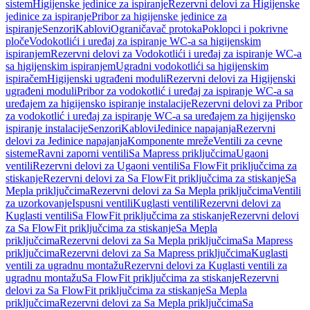
sistem
Higijenske jedinice za ispiranje
Rezervni delovi za Higijenske
jedinice za ispiranje
Pribor za higijenske jedinice za
ispiranje
Senzori
Kablovi
Ograničavač protoka
Poklopci i pokrivne
ploče
Vodokotlići i uređaj za ispiranje WC-a sa higijenskim
ispiranjem
Rezervni delovi za Vodokotlići i uređaj za ispiranje WC-a
sa higijenskim ispiranjem
Ugradni vodokotlići sa higijenskim
ispiračem
Higijenski ugrađeni moduli
Rezervni delovi za Higijenski
ugrađeni moduli
Pribor za vodokotlić i uređaj za ispiranje WC-a sa
uređajem za higijensko ispiranje instalacije
Rezervni delovi za Pribor
za vodokotlić i uređaj za ispiranje WC-a sa uređajem za higijensko
ispiranje instalacije
Senzori
Kablovi
Jedinice napajanja
Rezervni
delovi za Jedinice napajanja
Komponente mreže
Ventili za cevne
sisteme
Ravni zaporni ventili
Sa Mapress priključcima
Ugaoni
ventili
Rezervni delovi za Ugaoni ventili
Sa FlowFit priključcima za
stiskanje
Rezervni delovi za Sa FlowFit priključcima za stiskanje
Sa
Mepla priključcima
Rezervni delovi za Sa Mepla priključcima
Ventili
za uzorkovanje
Ispusni ventili
Kuglasti ventili
Rezervni delovi za
Kuglasti ventili
Sa FlowFit priključcima za stiskanje
Rezervni delovi
za Sa FlowFit priključcima za stiskanje
Sa Mepla
priključcima
Rezervni delovi za Sa Mepla priključcima
Sa Mapress
priključcima
Rezervni delovi za Sa Mapress priključcima
Kuglasti
ventili za ugradnu montažu
Rezervni delovi za Kuglasti ventili za
ugradnu montažu
Sa FlowFit priključcima za stiskanje
Rezervni
delovi za Sa FlowFit priključcima za stiskanje
Sa Mepla
priključcima
Rezervni delovi za Sa Mepla priključcima
Sa