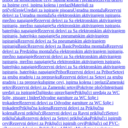
za Ispirne cevi, ispirna kolena i prelazi
Materijali za
pričvršćenje
Uređaji za ispiranje pisoara
Ugradna montaža
Rezervni
delovi za Ugradna montaža
Sa elektronskim aktiviranjem ispiranja,
mrežno napajanje
Rezervni delovi za Sa elektronskim aktiviranjem
ispiranja, mrežno napajanje
Sa elektronskim aktiviranjem ispiranja,
baterijsko napajanje
Rezervni delovi za Sa elektronskim aktiviranjem
ispiranja, baterijsko napajanje
Sa pneumatskim aktiviranjem
ispiranja
Rezervni delovi za Sa pneumatskim aktiviranjem
ispiranja
Basic
Rezervni delovi za Basic
Predzidna montaža
Rezervni
delovi za Predzidna montaža
Sa elektronskim aktiviranjem ispiranja,
mrežno napajanje
Rezervni delovi za Sa elektronskim aktiviranjem
ispiranja, mrežno napajanje
Sa elektronskim aktiviranjem ispiranja,
baterijsko napajanje
Rezervni delovi za Sa elektronskim aktiviranjem
ispiranja, baterijsko napajanje
Pribor
Rezervni delovi za Pribor
Setovi
za grubu gradnju i za prepravku
Rezervni delovi za Setovi za grubu
gradnju i za prepravku
Ispirne cevi, ispirna kolena i prelazi
Zamenski
setovi
Rezervni delovi za Zamenski setovi
Pokrivne ploče
Integrisani
uređaji za ispiranje
Daljinsko upravljanje
Priključci uređaja za WC
šolje, pisoare i bidee
Odvodne garniture za WC šolje i
trokadere
Rezervni delovi za Odvodne garniture za WC šolje i
trokadere
Priključna kolena
Rezervni delovi za Priključna
kolena
Ravni priključci
Rezervni delovi za Ravni priključci
Setovi
priključaka
Rezervni delovi za Setovi priključaka
Priključci ispirnih
cevi
Rezervni delovi za Priključci ispirnih cevi
Priključci od PVC-