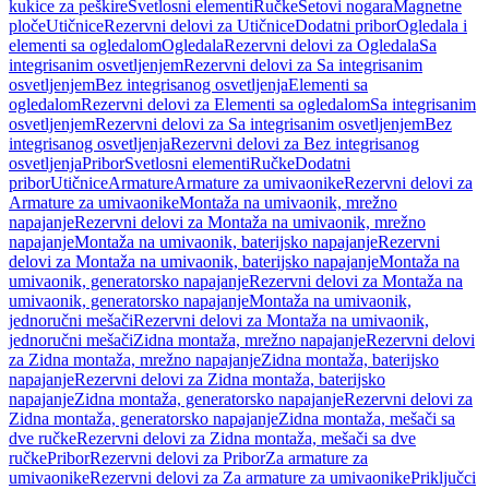
kukice za peškire
Svetlosni elementi
Ručke
Setovi nogara
Magnetne
ploče
Utičnice
Rezervni delovi za Utičnice
Dodatni pribor
Ogledala i
elementi sa ogledalom
Ogledala
Rezervni delovi za Ogledala
Sa
integrisanim osvetljenjem
Rezervni delovi za Sa integrisanim
osvetljenjem
Bez integrisanog osvetljenja
Elementi sa
ogledalom
Rezervni delovi za Elementi sa ogledalom
Sa integrisanim
osvetljenjem
Rezervni delovi za Sa integrisanim osvetljenjem
Bez
integrisanog osvetljenja
Rezervni delovi za Bez integrisanog
osvetljenja
Pribor
Svetlosni elementi
Ručke
Dodatni
pribor
Utičnice
Armature
Armature za umivaonike
Rezervni delovi za
Armature za umivaonike
Montaža na umivaonik, mrežno
napajanje
Rezervni delovi za Montaža na umivaonik, mrežno
napajanje
Montaža na umivaonik, baterijsko napajanje
Rezervni
delovi za Montaža na umivaonik, baterijsko napajanje
Montaža na
umivaonik, generatorsko napajanje
Rezervni delovi za Montaža na
umivaonik, generatorsko napajanje
Montaža na umivaonik,
jednoručni mešači
Rezervni delovi za Montaža na umivaonik,
jednoručni mešači
Zidna montaža, mrežno napajanje
Rezervni delovi
za Zidna montaža, mrežno napajanje
Zidna montaža, baterijsko
napajanje
Rezervni delovi za Zidna montaža, baterijsko
napajanje
Zidna montaža, generatorsko napajanje
Rezervni delovi za
Zidna montaža, generatorsko napajanje
Zidna montaža, mešači sa
dve ručke
Rezervni delovi za Zidna montaža, mešači sa dve
ručke
Pribor
Rezervni delovi za Pribor
Za armature za
umivaonike
Rezervni delovi za Za armature za umivaonike
Priključci