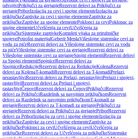
odvojivi
Priključci za grejanje
Rezervni delovi za Priključci za
grejanje
Pribor
Izolacija za cevi i spojne elemente
Izolacija za
priključke
Zaptivke za cevi i spojne elemente
Zaptivke za
priključke
Zaptivke za spojne elemente
Poklopci za cevi
Poklopac za
spojne elemente
Učvršćenja za cevi
Učvršćenja za
priključke
Sistemske zaptivke
Kompleti vijaka za prirubničke
spojeve
Potrošni materijal
Geberit Mepla
Višeslojne sistemske cevi za
vodu za piće
Rezervni delovi za Višeslojne sistemske cevi za vodu
za piće
Višeslojne sistemske cevi za grejanje
Rezervni delovi za
Višeslojne sistemske cevi za grejanje
Spojni elementi
Rezervni delovi
za Spojni elementi
Spojnice
Rezervni delovi za
Spojnice
Redukcije
Rezervni delovi za Redukcije
Kolena
Rezervni
delovi za Kolena
T-komadi
Rezervni delovi za T-komadi
Prelazi,
nerastavljivi
Rezervni delovi za Prelazi, nerastavljivi
Prelazi i spojevi,
rastavljivi
Rezervni delovi za Prelazi i spojevi,
rastavljivi
Čepovi
Rezervni delovi za Čepovi
Priključci
Rezervni
delovi za Priključci
Razdelnik sa navojnim priključkom
Rezervni
delovi za Razdelnik sa navojnim priključkom
T-komadi za
grejanje
Rezervni delovi za T-komadi za grejanje
Priključci za
grejanje
Rezervni delovi za Priključci za grejanje
Pribor
Rezervni
delovi za Pribor
Izolacija za cevi i spojne elemente
Izolacija za
priključke
Zaptivke za cevi i spojne elemente
Zaptivke za
priključke
Poklopci za cevi
Učvršćenja za cevi
Učvršćenja za
priključke
Rezervni delovi za Učvršćenja za priključke
Sistemske