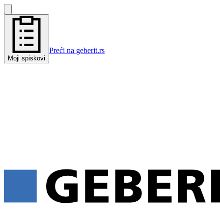
Preći na geberit.rs
Moji spiskovi