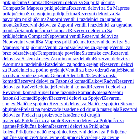
priključcima Compact
Rezervni delovi za Sa priključcima
Compact
Sa Mapress priključcima
Rezervni delovi za Sa Mapress
priključcima
Sa navojnim priključcima
Rezervni delovi za Sa
navojnim priključcima
Zaporni ventili i razdelnici za ugradnu
montažu
Rezervni delovi za Zaporni ventili i razdelnici za ugradnu
montažu
Sa priključcima Compact
Rezervni delovi za Sa
priključcima Compact
Nepovratni ventili
Rezervni delovi za
Nepovratni ventili
Sa Mapress priključcima
Rezervni delovi za Sa
Mapress priključcima
Ventili za odzračivanje za grejanje
Ventili za
brzo odzračivanje
Temperiranje površine
Sistemske cevi
Rezervni
delovi za Sistemske cevi
Asortiman razdelnika
Rezervni delovi za
Asortiman razdelnika
Razdelnici za podno grejanje
Rezervni delovi
za Razdelnici za podno grejanje
Ventili za brzo odzračivanje
Sistemi
za odvod vode iz zgrada
Geberit Silent-db20
Cevi
Fazonski
komadi
Rezervni delovi za Fazonski komadi
Lukovi
Račve
Rezervni
delovi za Račve
Redukcije
Revizioni komadi
Rezervni delovi za
Revizioni komadi
SuperTube fazonski komadi
Kolena
Posebni
fazonski komadi
Spojevi
Rezervni delovi za Spojevi
Zavareni
spojevi
Natične spojnice
Rezervni delovi za Natične spojnice
Stezne
obujmice
Prelazi na proizvode izrađene od drugih materijala
Rezervni
delovi za Prelazi na proizvode izrađene od drugih
materijala
Priključci za aparate
Rezervni delovi za Priključci za
aparate
Priključna kolena
Rezervni delovi za Priključna
kolena
Priključne natične spojnice
Rezervni delovi za Priključne
natične spojnice
Pribor
Cevne obujmice
Učvršćenja za cevne