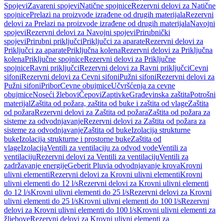
Spojevi
Zavareni spojevi
Natične spojnice
Rezervni delovi za Natične
spojnice
Prelazi na proizvode izrađene od drugih materijala
Rezervni
delovi za Prelazi na proizvode izrađene od drugih materijala
Navojni
spojevi
Rezervni delovi za Navojni spojevi
Prirubnički
spojevi
Prirubni priključci
Priključci za aparate
Rezervni delovi za
Priključci za aparate
Priključna kolena
Rezervni delovi za Priključna
kolena
Priključne spojnice
Rezervni delovi za Priključne
spojnice
Ravni priključci
Rezervni delovi za Ravni priključci
Cevni
sifoni
Rezervni delovi za Cevni sifoni
Pužni sifoni
Rezervni delovi za
Pužni sifoni
Pribor
Cevne obujmice
Učvršćenja za cevne
obujmice
Noseći žlebovi
Čepovi
Zaptivke
Građevinska zaštita
Potrošni
materijal
Zaštita od požara, zaštita od buke i zaštita od vlage
Zaštita
od požara
Rezervni delovi za Zaštita od požara
Zaštita od požara za
sisteme za odvodnjavanje
Rezervni delovi za Zaštita od požara za
sisteme za odvodnjavanje
Zaštita od buke
Izolacija strukturne
buke
Izolacija strukturne i prostorne buke
Zaštita od
vlage
Izolacija
Ventili za ventilaciju za odvod vode
Ventili za
ventilaciju
Rezervni delovi za Ventili za ventilaciju
Ventili za
zadržavanje energije
Geberit Pluvia odvodnjavanje krova
Krovni
ulivni elementi
Rezervni delovi za Krovni ulivni elementi
Krovni
ulivni elementi do 12 l/s
Rezervni delovi za Krovni ulivni elementi
do 12 l/s
Krovni ulivni elementi do 25 l/s
Rezervni delovi za Krovni
ulivni elementi do 25 l/s
Krovni ulivni elementi do 100 l/s
Rezervni
delovi za Krovni ulivni elementi do 100 l/s
Krovni ulivni elementi za
žljebove
Rezervni delovi za Krovni ulivni elementi za