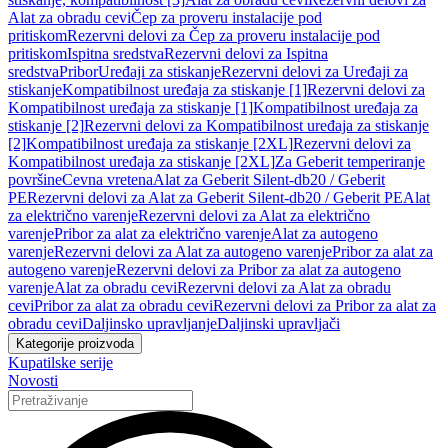
Alat za obradu cevi
Čep za proveru instalacije pod
pritiskom
Rezervni delovi za Čep za proveru instalacije pod
pritiskom
Ispitna sredstva
Rezervni delovi za Ispitna
sredstva
Pribor
Uređaji za stiskanje
Rezervni delovi za Uređaji za
stiskanje
Kompatibilnost uređaja za stiskanje [1]
Rezervni delovi za
Kompatibilnost uređaja za stiskanje [1]
Kompatibilnost uređaja za
stiskanje [2]
Rezervni delovi za Kompatibilnost uređaja za stiskanje
[2]
Kompatibilnost uređaja za stiskanje [2XL]
Rezervni delovi za
Kompatibilnost uređaja za stiskanje [2XL]
Za Geberit temperiranje
površine
Cevna vretena
Alat za Geberit Silent-db20 / Geberit
PE
Rezervni delovi za Alat za Geberit Silent-db20 / Geberit PE
Alat
za električno varenje
Rezervni delovi za Alat za električno
varenje
Pribor za alat za električno varenje
Alat za autogeno
varenje
Rezervni delovi za Alat za autogeno varenje
Pribor za alat za
autogeno varenje
Rezervni delovi za Pribor za alat za autogeno
varenje
Alat za obradu cevi
Rezervni delovi za Alat za obradu
cevi
Pribor za alat za obradu cevi
Rezervni delovi za Pribor za alat za
obradu cevi
Daljinsko upravljanje
Daljinski upravljači
Kategorije proizvoda
Kupatilske serije
Novosti