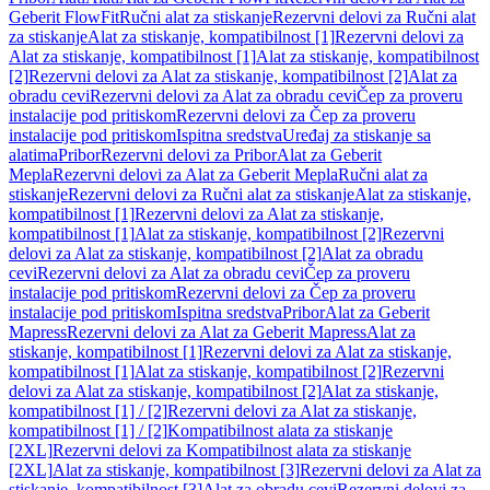
Geberit FlowFit
Ručni alat za stiskanje
Rezervni delovi za Ručni alat
za stiskanje
Alat za stiskanje, kompatibilnost [1]
Rezervni delovi za
Alat za stiskanje, kompatibilnost [1]
Alat za stiskanje, kompatibilnost
[2]
Rezervni delovi za Alat za stiskanje, kompatibilnost [2]
Alat za
obradu cevi
Rezervni delovi za Alat za obradu cevi
Čep za proveru
instalacije pod pritiskom
Rezervni delovi za Čep za proveru
instalacije pod pritiskom
Ispitna sredstva
Uređaj za stiskanje sa
alatima
Pribor
Rezervni delovi za Pribor
Alat za Geberit
Mepla
Rezervni delovi za Alat za Geberit Mepla
Ručni alat za
stiskanje
Rezervni delovi za Ručni alat za stiskanje
Alat za stiskanje,
kompatibilnost [1]
Rezervni delovi za Alat za stiskanje,
kompatibilnost [1]
Alat za stiskanje, kompatibilnost [2]
Rezervni
delovi za Alat za stiskanje, kompatibilnost [2]
Alat za obradu
cevi
Rezervni delovi za Alat za obradu cevi
Čep za proveru
instalacije pod pritiskom
Rezervni delovi za Čep za proveru
instalacije pod pritiskom
Ispitna sredstva
Pribor
Alat za Geberit
Mapress
Rezervni delovi za Alat za Geberit Mapress
Alat za
stiskanje, kompatibilnost [1]
Rezervni delovi za Alat za stiskanje,
kompatibilnost [1]
Alat za stiskanje, kompatibilnost [2]
Rezervni
delovi za Alat za stiskanje, kompatibilnost [2]
Alat za stiskanje,
kompatibilnost [1] / [2]
Rezervni delovi za Alat za stiskanje,
kompatibilnost [1] / [2]
Kompatibilnost alata za stiskanje
[2XL]
Rezervni delovi za Kompatibilnost alata za stiskanje
[2XL]
Alat za stiskanje, kompatibilnost [3]
Rezervni delovi za Alat za
stiskanje, kompatibilnost [3]
Alat za obradu cevi
Rezervni delovi za