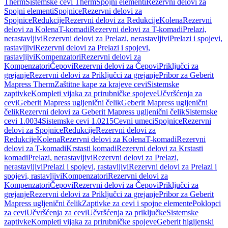
Therm
Sistemske cevi Therm
Spojni elementi
Rezervni delovi za
Spojni elementi
Spojnice
Rezervni delovi za
Spojnice
Redukcije
Rezervni delovi za Redukcije
Kolena
Rezervni
delovi za Kolena
T-komadi
Rezervni delovi za T-komadi
Prelazi,
nerastavljivi
Rezervni delovi za Prelazi, nerastavljivi
Prelazi i spojevi,
rastavljivi
Rezervni delovi za Prelazi i spojevi,
rastavljivi
Kompenzatori
Rezervni delovi za
Kompenzatori
Čepovi
Rezervni delovi za Čepovi
Priključci za
grejanje
Rezervni delovi za Priključci za grejanje
Pribor za Geberit
Mapress Therm
Zaštitne kape za krajeve cevi
Sistemske
zaptivke
Kompleti vijaka za prirubničke spojeve
Učvršćenja za
cevi
Geberit Mapress ugljenični čelik
Geberit Mapress ugljenični
čelik
Rezervni delovi za Geberit Mapress ugljenični čelik
Sistemske
cevi 1.0034
Sistemske cevi 1.0215
Cevni umeci
Spojnice
Rezervni
delovi za Spojnice
Redukcije
Rezervni delovi za
Redukcije
Kolena
Rezervni delovi za Kolena
T-komadi
Rezervni
delovi za T-komadi
Krstasti komadi
Rezervni delovi za Krstasti
komadi
Prelazi, nerastavljivi
Rezervni delovi za Prelazi,
nerastavljivi
Prelazi i spojevi, rastavljivi
Rezervni delovi za Prelazi i
spojevi, rastavljivi
Kompenzatori
Rezervni delovi za
Kompenzatori
Čepovi
Rezervni delovi za Čepovi
Priključci za
grejanje
Rezervni delovi za Priključci za grejanje
Pribor za Geberit
Mapress ugljenični čelik
Zaptivke za cevi i spojne elemente
Poklopci
za cevi
Učvršćenja za cevi
Učvršćenja za priključke
Sistemske
zaptivke
Kompleti vijaka za prirubničke spojeve
Geberit higijenski