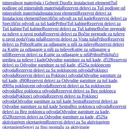
mineralnog materijala i Geberit Duofix instalacioni elementi
Tuš
podloge od mineralnih materijala
Rezervni delovi za Tuš podloge od
mineralnih materijala
Instalacioni elementi
Rezervni delovi za
Instalacioni elementi
Specifični odvodi za tuš kade
Rezervni delovi za
Specifični odvodi za tuš kade
Pribor
Tuš kabine
Rezervni delovi za
Tuš kabine
Tuš kabine
Rezervni delovi za Tuš kabine
Bočne pregrade
za tuševe u ravni poda
Rezervni delovi za Bočne pregrade za tuševe
u ravni poda
Vrata tuša
Rezervni delovi za Vrata tuša
Pribor
Rezervni
delovi za Pribor
Kutije za odlaganje u niši za tuševe
Rezervni delovi
za Kutije za odlaganje u niši za tuševe
Kutije za odlaganje u
niši
Rezervni delovi za Kutije za odlaganje u niši
Pribor
Priključci
uređaja za tuševe i kade
Odvodne garniture za tuš kade, d52
Rezervni
delovi za Odvodne garniture za tuš kade, d52
Sa poklopcem
odvoda
Rezervni delovi za Sa poklopcem odvoda
Poklopci
odvoda
Rezervni delovi za Poklopci odvoda
Odvodne garniture za
tuš kade, d90
Rezervni delovi za Odvodne garniture za tuš kade,
d90
Sa poklopcem odvoda
Rezervni delovi za Sa poklopcem
odvoda
Bez poklopca odvoda
Rezervni delovi za Bez poklopca
odvoda
Poklopci odvoda
Rezervni delovi za Poklopci
odvoda
Odvodne garniture za tuš kade Sestra
Rezervni delovi za
Odvodne garniture za tuš kade Sestra
Bez poklopca odvoda
Rezervni
delovi za Bez poklopca odvoda
Odvodne garniture za kade,
d52
Rezervni delovi za Odvodne garniture za kade, d52
Sa
aktiviranjem okretanjem
Rezervni delovi za Sa aktiviranjem
okretanjem
Setovi za finu montažu za aktiviranje