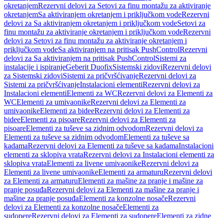
okretanjem
Rezervni delovi za Setovi za finu montažu za aktiviranje
okretanjem
Sa aktiviranjem okretanjem i priključkom vode
Rezervni
delovi za Sa aktiviranjem okretanjem i priključkom vode
Setovi za
finu montažu za aktiviranje okretanjem i priključkom vode
Rezervni
delovi za Setovi za finu montažu za aktiviranje okretanjem i
priključkom vode
Sa aktiviranjem na pritisak PushControl
Rezervni
delovi za Sa aktiviranjem na pritisak PushControl
Sistemi za
instalacije i ispiranje
Geberit Duofix
Sistemski zidovi
Rezervni delovi
za Sistemski zidovi
Sistemi za pričvršćivanje
Rezervni delovi za
Sistemi za pričvršćivanje
Instalacioni elementi
Rezervni delovi za
Instalacioni elementi
Elementi za WC
Rezervni delovi za Elementi za
WC
Elementi za umivaonike
Rezervni delovi za Elementi za
umivaonike
Elementi za bidee
Rezervni delovi za Elementi za
bidee
Elementi za pisoare
Rezervni delovi za Elementi za
pisoare
Elementi za tuševe sa zidnim odvodom
Rezervni delovi za
Elementi za tuševe sa zidnim odvodom
Elementi za tuševe sa
kadama
Rezervni delovi za Elementi za tuševe sa kadama
Instalacioni
elementi za sklopiva vrata
Rezervni delovi za Instalacioni elementi za
sklopiva vrata
Elementi za livene umivaonike
Rezervni delovi za
Elementi za livene umivaonike
Elementi za armaturu
Rezervni delovi
za Elementi za armaturu
Elementi za mašine za pranje i mašine za
pranje posuđa
Rezervni delovi za Elementi za mašine za pranje i
mašine za pranje posuđa
Elementi za konzolne nosače
Rezervni
delovi za Elementi za konzolne nosače
Elementi za
sudopere
Rezervni delovi za Elementi za sudopere
Elementi za zidne