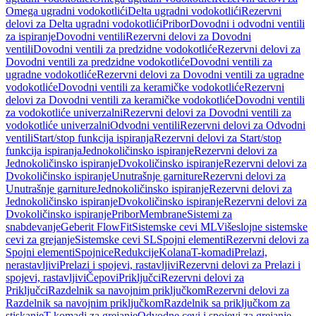
Omega ugradni vodokotlići
Delta ugradni vodokotlići
Rezervni
delovi za Delta ugradni vodokotlići
Pribor
Dovodni i odvodni ventili
za ispiranje
Dovodni ventili
Rezervni delovi za Dovodni
ventili
Dovodni ventili za predzidne vodokotliće
Rezervni delovi za
Dovodni ventili za predzidne vodokotliće
Dovodni ventili za
ugradne vodokotliće
Rezervni delovi za Dovodni ventili za ugradne
vodokotliće
Dovodni ventili za keramičke vodokotliće
Rezervni
delovi za Dovodni ventili za keramičke vodokotliće
Dovodni ventili
za vodokotliće univerzalni
Rezervni delovi za Dovodni ventili za
vodokotliće univerzalni
Odvodni ventili
Rezervni delovi za Odvodni
ventili
Start/stop funkcija ispiranja
Rezervni delovi za Start/stop
funkcija ispiranja
Jednokoličinsko ispiranje
Rezervni delovi za
Jednokoličinsko ispiranje
Dvokoličinsko ispiranje
Rezervni delovi za
Dvokoličinsko ispiranje
Unutrašnje garniture
Rezervni delovi za
Unutrašnje garniture
Jednokoličinsko ispiranje
Rezervni delovi za
Jednokoličinsko ispiranje
Dvokoličinsko ispiranje
Rezervni delovi za
Dvokoličinsko ispiranje
Pribor
Membrane
Sistemi za
snabdevanje
Geberit FlowFit
Sistemske cevi ML
Višeslojne sistemske
cevi za grejanje
Sistemske cevi SL
Spojni elementi
Rezervni delovi za
Spojni elementi
Spojnice
Redukcije
Kolana
T-komadi
Prelazi,
nerastavljivi
Prelazi i spojevi, rastavljivi
Rezervni delovi za Prelazi i
spojevi, rastavljivi
Čepovi
Priključci
Rezervni delovi za
Priključci
Razdelnik sa navojnim priključkom
Rezervni delovi za
Razdelnik sa navojnim priključkom
Razdelnik sa priključkom za
stiskanje
T-komadi za grejanje
Odvodne cevi i spojevi za grejanje,