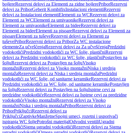
bojlere
Rezervni delovi za Elementi za zidne bojlere
Pribor
Rezervni
delovi za Pribor
Geberit Kombifix
Instalacioni elementi
Rezervni
delovi za Instalacioni elementi
Elementi za WC
Rezervni delovi za
Elementi za WC
Elementi za umivaonike
Rezervni delovi za
Elementi za umivaonike
Elementi za bidee
Rezervni delovi za
Elementi za bidee
Elementi za pisoare
Rezervni delovi za Elementi za
pisoare
Elementi za tuševe
Rezervni delovi za Elementi za
tuševe
Pribor
Rezervni delovi za Pribor
Za WC instalacione
elemente
Za učvršćenja
Rezervni delovi za Za učvršćenja
Predzidni
vodokotlići
Predzidni vodokotlići za WC šolje, plastični
Rezervni
delovi za Predzidni vodokotlići za WC šolje, plastični
Postavljen na
šolju
Rezervni delovi za Postavljen na šolju
Visoko
montažni
Rezervni delovi za Visoko montažni
Niska i srednja
montaža
Rezervni delovi za Niska i srednja montaža
Predzidni
vodokotlići za WC šolje, od sanitarne keramike
Rezervni delovi za
Predzidni vodokotlići za WC šolje, od sanitarne keramike
Postavljen
na šolju
Rezervni delovi za Postavljen na šolju
Ispirne cevi za
predzidne vodokotliće
Rezervni delovi za Ispirne cevi za predzidne
vodokotliće
Visoko montažni
Rezervni delovi za Visoko
montažni
Niska i srednja montaža
Pribor
Rezervni delovi za
Pribor
Priključci
Rezervni delovi za
Priključci
Zaptivke
Manžetne
Spojni umeci, rozetni i usporivači
ispiranja WC šolje
Potrošni materijal
Odvodni ventili
Ugradni
vodokotlići
Sigma ugradni vodokotlići
Rezervni delovi za Sigma
ugradni vodokotlići
Omega ugradni vodokotlići
Rezervni delovi za