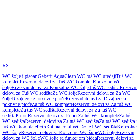
RS
WC šolje i pisoari
Geberit AquaClean WC tuš WC uređaji
Tuš WC
kompleti
Rezervni delovi za Tuš WC kompleti
Konzolne WC
šolje
Rezervni delovi za Konzolne WC šolje
Tuš WC sedišta
Rezervni
delovi za Tuš WC sedišta
Za WC šolje
Rezervni delovi za Za WC
šolje
Dizajnerske pokrivne ploče
Rezervni delovi za Dizajnerske
pokrivne ploče
Za tuš WC komplete
Rezervni delovi za Za tuš WC
komplete
Za tuš WC sedišta
Rezervni delovi za Za tuš WC
sedišta
Pribor
Rezervni delovi za Pribor
Za tuš WC komplete
Za tuš
WC sedišta
Rezervni delovi za Za tuš WC sedišta
Za tuš WC sedišta i
tuš WC komplete
Potrošni materijali
WC šolje i WC sedišta
Konzolne
WC šolje
Rezervni delovi za Konzolne WC šolje
WC šolje
Rezervni
delovi za WC šolje
WC šolje sa funkcijom bidea
Rezervni delovi za