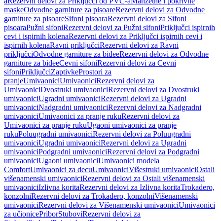
a
Rezervni delovi za Priključci od PVC-a
Manžetne i pokrivne
maske
Odvodne garniture za pisoare
Rezervni delovi za Odvodne
garniture za pisoare
Sifoni pisoara
Rezervni delovi za Sifoni
pisoara
Pužni sifoni
Rezervni delovi za Pužni sifoni
Priključci ispirnih
cevi i ispirnih kolena
Rezervni delovi za Priključci ispirnih cevi i
ispirnih kolena
Ravni priključci
Rezervni delovi za Ravni
priključci
Odvodne garniture za bidee
Rezervni delovi za Odvodne
garniture za bidee
Cevni sifoni
Rezervni delovi za Cevni
sifoni
Priključci
Zaptivke
Prostori za
pranje
Umivaonici
Umivaonici
Rezervni delovi za
Umivaonici
Dvostruki umivaonici
Rezervni delovi za Dvostruki
umivaonici
Ugradni umivaonici
Rezervni delovi za Ugradni
umivaonici
Nadgradni umivaonici
Rezervni delovi za Nadgradni
umivaonici
Umivaonici za pranje ruku
Rezervni delovi za
Umivaonici za pranje ruku
Ugaoni umivaonici za pranje
ruku
Poluugradni umivaonici
Rezervni delovi za Poluugradni
umivaonici
Ugradni umivaonici
Rezervni delovi za Ugradni
umivaonici
Podgradni umivaonici
Rezervni delovi za Podgradni
umivaonici
Ugaoni umivaonici
Umivaonici modela
Comfort
Umivaonici za decu
Umivaonici
Višestruki umivaonici
Ostali
višenamenski umivaonici
Rezervni delovi za Ostali višenamenski
umivaonici
Izlivna korita
Rezervni delovi za Izlivna korita
Trokadero,
konzolni
Rezervni delovi za Trokadero, konzolni
Višenamenski
umivaonici
Rezervni delovi za Višenamenski umivaonici
Umivaonici
za učionice
Pribor
Stubovi
Rezervni delovi za