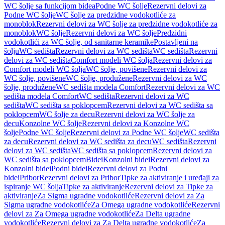
WC šolje sa funkcijom bidea
Podne WC šolje
Rezervni delovi za
Podne WC šolje
WC šolje za predzidne vodokotliće za
monoblok
Rezervni delovi za WC šolje za predzidne vodokotliće za
monoblok
WC šolje
Rezervni delovi za WC šolje
Predzidni
vodokotlići za WC šolje, od sanitarne keramike
Postavljeni na
šolju
WC sedišta
Rezervni delovi za WC sedišta
WC sedišta
Rezervni
delovi za WC sedišta
Comfort modeli WC šolja
Rezervni delovi za
Comfort modeli WC šolja
WC šolje, povišene
Rezervni delovi za
WC šolje, povišene
WC šolje, produžene
Rezervni delovi za WC
šolje, produžene
WC sedišta modela Comfort
Rezervni delovi za WC
sedišta modela Comfort
WC sedišta
Rezervni delovi za WC
sedišta
WC sedišta sa poklopcem
Rezervni delovi za WC sedišta sa
poklopcem
WC šolje za decu
Rezervni delovi za WC šolje za
decu
Konzolne WC šolje
Rezervni delovi za Konzolne WC
šolje
Podne WC šolje
Rezervni delovi za Podne WC šolje
WC sedišta
za decu
Rezervni delovi za WC sedišta za decu
WC sedišta
Rezervni
delovi za WC sedišta
WC sedišta sa poklopcem
Rezervni delovi za
WC sedišta sa poklopcem
Bidei
Konzolni bidei
Rezervni delovi za
Konzolni bidei
Podni bidei
Rezervni delovi za Podni
bidei
Pribor
Rezervni delovi za Pribor
Tipke za aktiviranje i uređaji za
ispiranje WC šolja
Tipke za aktiviranje
Rezervni delovi za Tipke za
aktiviranje
Za Sigma ugradne vodokotliće
Rezervni delovi za Za
Sigma ugradne vodokotliće
Za Omega ugradne vodokotliće
Rezervni
delovi za Za Omega ugradne vodokotliće
Za Delta ugradne
vodokotliće
Rezervni delovi za Za Delta ugradne vodokotliće
Za