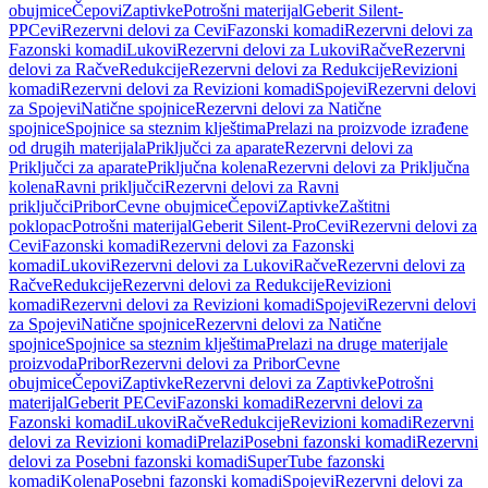
obujmice
Čepovi
Zaptivke
Potrošni materijal
Geberit Silent-
PP
Cevi
Rezervni delovi za Cevi
Fazonski komadi
Rezervni delovi za
Fazonski komadi
Lukovi
Rezervni delovi za Lukovi
Račve
Rezervni
delovi za Račve
Redukcije
Rezervni delovi za Redukcije
Revizioni
komadi
Rezervni delovi za Revizioni komadi
Spojevi
Rezervni delovi
za Spojevi
Natične spojnice
Rezervni delovi za Natične
spojnice
Spojnice sa steznim klještima
Prelazi na proizvode izrađene
od drugih materijala
Priključci za aparate
Rezervni delovi za
Priključci za aparate
Priključna kolena
Rezervni delovi za Priključna
kolena
Ravni priključci
Rezervni delovi za Ravni
priključci
Pribor
Cevne obujmice
Čepovi
Zaptivke
Zaštitni
poklopac
Potrošni materijal
Geberit Silent-Pro
Cevi
Rezervni delovi za
Cevi
Fazonski komadi
Rezervni delovi za Fazonski
komadi
Lukovi
Rezervni delovi za Lukovi
Račve
Rezervni delovi za
Račve
Redukcije
Rezervni delovi za Redukcije
Revizioni
komadi
Rezervni delovi za Revizioni komadi
Spojevi
Rezervni delovi
za Spojevi
Natične spojnice
Rezervni delovi za Natične
spojnice
Spojnice sa steznim klještima
Prelazi na druge materijale
proizvoda
Pribor
Rezervni delovi za Pribor
Cevne
obujmice
Čepovi
Zaptivke
Rezervni delovi za Zaptivke
Potrošni
materijal
Geberit PE
Cevi
Fazonski komadi
Rezervni delovi za
Fazonski komadi
Lukovi
Račve
Redukcije
Revizioni komadi
Rezervni
delovi za Revizioni komadi
Prelazi
Posebni fazonski komadi
Rezervni
delovi za Posebni fazonski komadi
SuperTube fazonski
komadi
Kolena
Posebni fazonski komadi
Spojevi
Rezervni delovi za