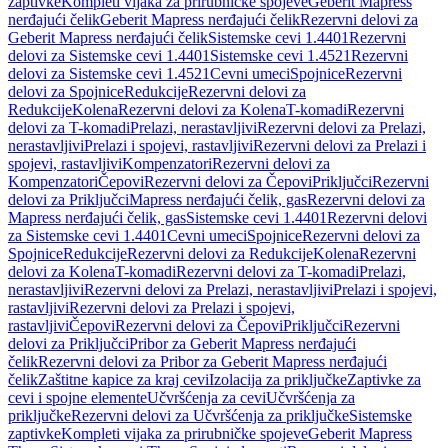
zaptivke
Kompleti vijaka za prirubničke spojeve
Geberit Mapress
nerđajući čelik
Geberit Mapress nerđajući čelik
Rezervni delovi za
Geberit Mapress nerđajući čelik
Sistemske cevi 1.4401
Rezervni
delovi za Sistemske cevi 1.4401
Sistemske cevi 1.4521
Rezervni
delovi za Sistemske cevi 1.4521
Cevni umeci
Spojnice
Rezervni
delovi za Spojnice
Redukcije
Rezervni delovi za
Redukcije
Kolena
Rezervni delovi za Kolena
T-komadi
Rezervni
delovi za T-komadi
Prelazi, nerastavljivi
Rezervni delovi za Prelazi,
nerastavljivi
Prelazi i spojevi, rastavljivi
Rezervni delovi za Prelazi i
spojevi, rastavljivi
Kompenzatori
Rezervni delovi za
Kompenzatori
Čepovi
Rezervni delovi za Čepovi
Priključci
Rezervni
delovi za Priključci
Mapress nerđajući čelik, gas
Rezervni delovi za
Mapress nerđajući čelik, gas
Sistemske cevi 1.4401
Rezervni delovi
za Sistemske cevi 1.4401
Cevni umeci
Spojnice
Rezervni delovi za
Spojnice
Redukcije
Rezervni delovi za Redukcije
Kolena
Rezervni
delovi za Kolena
T-komadi
Rezervni delovi za T-komadi
Prelazi,
nerastavljivi
Rezervni delovi za Prelazi, nerastavljivi
Prelazi i spojevi,
rastavljivi
Rezervni delovi za Prelazi i spojevi,
rastavljivi
Čepovi
Rezervni delovi za Čepovi
Priključci
Rezervni
delovi za Priključci
Pribor za Geberit Mapress nerđajući
čelik
Rezervni delovi za Pribor za Geberit Mapress nerđajući
čelik
Zaštitne kapice za kraj cevi
Izolacija za priključke
Zaptivke za
cevi i spojne elemente
Učvršćenja za cevi
Učvršćenja za
priključke
Rezervni delovi za Učvršćenja za priključke
Sistemske
zaptivke
Kompleti vijaka za prirubničke spojeve
Geberit Mapress