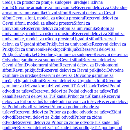
uređaja za prostor za pranje, sudopere, uređaje i izlivna
korita
Odvodne armature za umivaonike
Rezervni delovi za Odvodne
armature za umivaonike
Cevni sifoni
Rezervni delovi za Cevni
sifoni
Cevni sifoni, modeli za uštedu prostora
Rezervni delovi za
Cevni sifoni, modeli za uštedu prostora
Sifoni za
umivaonike
Rezervni delovi za Sifoni za umivaonike
Sifoni za
umivaonike, modeli za uštedu prostora
Rezervni delovi za Sifoni za
umivaonike, modeli za uštedu prostora
Ugradni sifoni
Rezervni
delovi za Ugradni sifoni
Priključci za umivaonike
Rezervni delovi za
Priključci za umivaonike
Poklopci
Priključci
Rezervni delovi za
Priključci
Zaptivke
Odvodne garniture za sudopere
Rezervni delovi za
Odvodne garniture za sudopere
Cevni sifoni
Rezervni delovi za
Cevni sifoni
Dvokomorni sifoni
Rezervni delovi za Dvokomorni
sifoni
Ravni priključci
Rezervni delovi za Ravni priključci
Odvodne
garniture za uređaje
Rezervni delovi za Odvodne garniture za
uređaje
Ugradni sifoni
Rezervni delovi za Ugradni sifoni
Odvodne
garniture za izlivna korita
Izlivni ventili
Tuševi i kade
Tuševi
Podni
odvodi za tuševe
Rezervni delovi za Podni odvodi za tuševe
Tuš
kanali
Rezervni delovi za Tuš kanali
Pribor za tuš kanale
Rezervni
delovi za Pribor za tuš kanale
Podni odvodi za tuševe
Rezervni delovi
za Podni odvodi za tuševe
Pribor za podne odvode za
tuševe
Rezervni delovi za Pribor za podne odvode za tuševe
Zidni
odvodi
Rezervni delovi za Zidni odvodi
Pribor za zidne
odvode
Rezervni delovi za Pribor za zidne odvode
Tuš kade i tuš
podloge
Rezervni delovi za Tuš kade i tuš podloge
Tuš podloge od