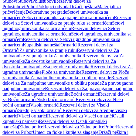
Stubovi
Stubovi
Polustubovi
Rezervni delovi za
Polustubovi
Pribor
Poklopci odvoda
Držači peškira
Materijali za
pričvršćenje
Dekorativne pregrade
Setovi umivaonika sa
ormarićem
Setovi umivaonika za pranje ruku sa ormarićem
Rezervni
delovi za Setovi umivaonika za pranje ruku sa ormarićem
Setovi
ugradnog umivaonika sa ormarićem
Rezervni delovi za Setovi
ugradnog umivaonika sa ormarićem
Setovi ugradnog umivaonika sa
ormarićem
Rezervni delovi za Setovi ugradnog umivaonika sa
ormarićem
Kupatilski nameštaj
Ormarići
Rezervni delovi za
Ormarići
Za umivaonike za pranje ruku
Rezervni delovi za Za
umivaonike za pranje ruku
Za umivaonike
Rezervni delovi za Za
umivaonike
Za dvostruke umivaonike
Rezervni delovi za Za
dvostruke umivaonike
Za ugradne umivaonike
Rezervni delovi za Za
ugradne umivaonike
Ploče za umivaonike
Rezervni delovi za Ploče
za umivaonike
Za nadpultne umivaonike u obliku posude
Rezervni
delovi za Za nadpultne umivaonike u obliku posude
Za pravougaone
nadpultne umivaonike
Rezervni delovi za Za pravougaone nadpultne
umivaonike
Za ugradne umivaonike
Bočni ormarići
Rezervni delovi
za Bočni ormarići
Niski bočni ormarići
Rezervni delovi za Niski
bočni ormarići
Visoki ormarići
Rezervni delovi za Visoki
ormarići
Srednje visoki ormarići
Rezervni delovi za Srednje visoki
ormarići
Viseći ormarići
Rezervni delovi za Viseći ormarići
Ostali
kupatilski nameštaj
Rezervni delovi za Ostali kupatilski
nameštaj
Zidne police
Rezervni delovi za Zidne police
Pribor
Rezervni
delovi za Pribor
Umeci za fioke i kutije za slaganje
Držači peškira i