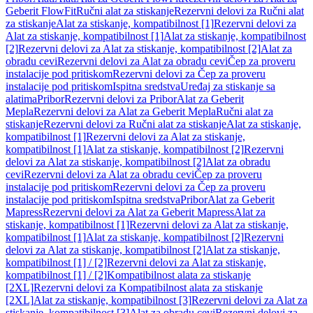
Geberit FlowFit
Ručni alat za stiskanje
Rezervni delovi za Ručni alat
za stiskanje
Alat za stiskanje, kompatibilnost [1]
Rezervni delovi za
Alat za stiskanje, kompatibilnost [1]
Alat za stiskanje, kompatibilnost
[2]
Rezervni delovi za Alat za stiskanje, kompatibilnost [2]
Alat za
obradu cevi
Rezervni delovi za Alat za obradu cevi
Čep za proveru
instalacije pod pritiskom
Rezervni delovi za Čep za proveru
instalacije pod pritiskom
Ispitna sredstva
Uređaj za stiskanje sa
alatima
Pribor
Rezervni delovi za Pribor
Alat za Geberit
Mepla
Rezervni delovi za Alat za Geberit Mepla
Ručni alat za
stiskanje
Rezervni delovi za Ručni alat za stiskanje
Alat za stiskanje,
kompatibilnost [1]
Rezervni delovi za Alat za stiskanje,
kompatibilnost [1]
Alat za stiskanje, kompatibilnost [2]
Rezervni
delovi za Alat za stiskanje, kompatibilnost [2]
Alat za obradu
cevi
Rezervni delovi za Alat za obradu cevi
Čep za proveru
instalacije pod pritiskom
Rezervni delovi za Čep za proveru
instalacije pod pritiskom
Ispitna sredstva
Pribor
Alat za Geberit
Mapress
Rezervni delovi za Alat za Geberit Mapress
Alat za
stiskanje, kompatibilnost [1]
Rezervni delovi za Alat za stiskanje,
kompatibilnost [1]
Alat za stiskanje, kompatibilnost [2]
Rezervni
delovi za Alat za stiskanje, kompatibilnost [2]
Alat za stiskanje,
kompatibilnost [1] / [2]
Rezervni delovi za Alat za stiskanje,
kompatibilnost [1] / [2]
Kompatibilnost alata za stiskanje
[2XL]
Rezervni delovi za Kompatibilnost alata za stiskanje
[2XL]
Alat za stiskanje, kompatibilnost [3]
Rezervni delovi za Alat za
stiskanje, kompatibilnost [3]
Alat za obradu cevi
Rezervni delovi za