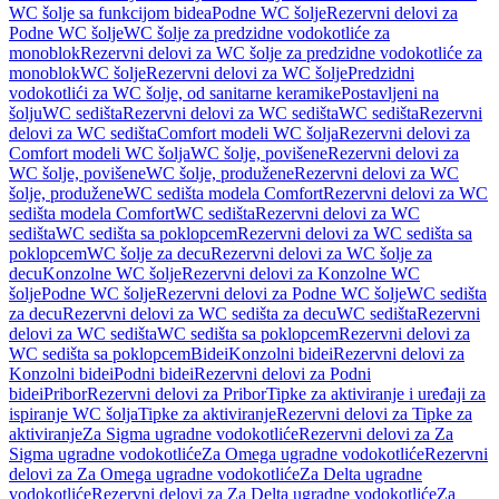
WC šolje sa funkcijom bidea
Podne WC šolje
Rezervni delovi za
Podne WC šolje
WC šolje za predzidne vodokotliće za
monoblok
Rezervni delovi za WC šolje za predzidne vodokotliće za
monoblok
WC šolje
Rezervni delovi za WC šolje
Predzidni
vodokotlići za WC šolje, od sanitarne keramike
Postavljeni na
šolju
WC sedišta
Rezervni delovi za WC sedišta
WC sedišta
Rezervni
delovi za WC sedišta
Comfort modeli WC šolja
Rezervni delovi za
Comfort modeli WC šolja
WC šolje, povišene
Rezervni delovi za
WC šolje, povišene
WC šolje, produžene
Rezervni delovi za WC
šolje, produžene
WC sedišta modela Comfort
Rezervni delovi za WC
sedišta modela Comfort
WC sedišta
Rezervni delovi za WC
sedišta
WC sedišta sa poklopcem
Rezervni delovi za WC sedišta sa
poklopcem
WC šolje za decu
Rezervni delovi za WC šolje za
decu
Konzolne WC šolje
Rezervni delovi za Konzolne WC
šolje
Podne WC šolje
Rezervni delovi za Podne WC šolje
WC sedišta
za decu
Rezervni delovi za WC sedišta za decu
WC sedišta
Rezervni
delovi za WC sedišta
WC sedišta sa poklopcem
Rezervni delovi za
WC sedišta sa poklopcem
Bidei
Konzolni bidei
Rezervni delovi za
Konzolni bidei
Podni bidei
Rezervni delovi za Podni
bidei
Pribor
Rezervni delovi za Pribor
Tipke za aktiviranje i uređaji za
ispiranje WC šolja
Tipke za aktiviranje
Rezervni delovi za Tipke za
aktiviranje
Za Sigma ugradne vodokotliće
Rezervni delovi za Za
Sigma ugradne vodokotliće
Za Omega ugradne vodokotliće
Rezervni
delovi za Za Omega ugradne vodokotliće
Za Delta ugradne
vodokotliće
Rezervni delovi za Za Delta ugradne vodokotliće
Za