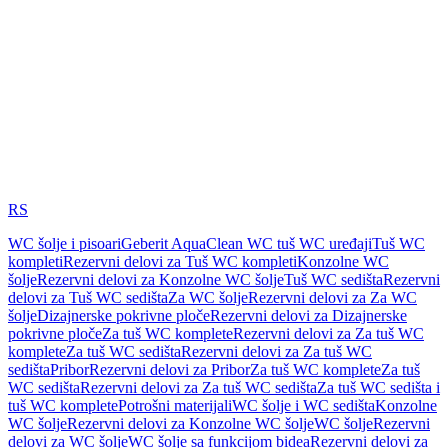
RS
WC šolje i pisoari
Geberit AquaClean WC tuš WC uređaji
Tuš WC
kompleti
Rezervni delovi za Tuš WC kompleti
Konzolne WC
šolje
Rezervni delovi za Konzolne WC šolje
Tuš WC sedišta
Rezervni
delovi za Tuš WC sedišta
Za WC šolje
Rezervni delovi za Za WC
šolje
Dizajnerske pokrivne ploče
Rezervni delovi za Dizajnerske
pokrivne ploče
Za tuš WC komplete
Rezervni delovi za Za tuš WC
komplete
Za tuš WC sedišta
Rezervni delovi za Za tuš WC
sedišta
Pribor
Rezervni delovi za Pribor
Za tuš WC komplete
Za tuš
WC sedišta
Rezervni delovi za Za tuš WC sedišta
Za tuš WC sedišta i
tuš WC komplete
Potrošni materijali
WC šolje i WC sedišta
Konzolne
WC šolje
Rezervni delovi za Konzolne WC šolje
WC šolje
Rezervni
delovi za WC šolje
WC šolje sa funkcijom bidea
Rezervni delovi za