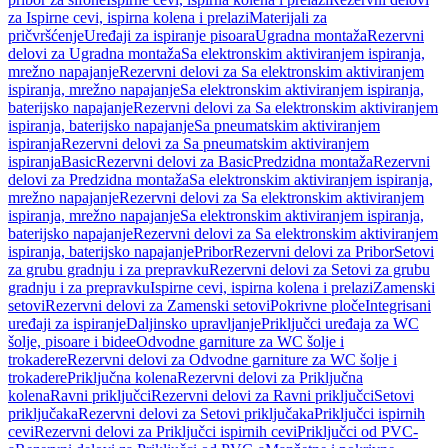
za Ispirne cevi, ispirna kolena i prelazi
Materijali za
pričvršćenje
Uređaji za ispiranje pisoara
Ugradna montaža
Rezervni
delovi za Ugradna montaža
Sa elektronskim aktiviranjem ispiranja,
mrežno napajanje
Rezervni delovi za Sa elektronskim aktiviranjem
ispiranja, mrežno napajanje
Sa elektronskim aktiviranjem ispiranja,
baterijsko napajanje
Rezervni delovi za Sa elektronskim aktiviranjem
ispiranja, baterijsko napajanje
Sa pneumatskim aktiviranjem
ispiranja
Rezervni delovi za Sa pneumatskim aktiviranjem
ispiranja
Basic
Rezervni delovi za Basic
Predzidna montaža
Rezervni
delovi za Predzidna montaža
Sa elektronskim aktiviranjem ispiranja,
mrežno napajanje
Rezervni delovi za Sa elektronskim aktiviranjem
ispiranja, mrežno napajanje
Sa elektronskim aktiviranjem ispiranja,
baterijsko napajanje
Rezervni delovi za Sa elektronskim aktiviranjem
ispiranja, baterijsko napajanje
Pribor
Rezervni delovi za Pribor
Setovi
za grubu gradnju i za prepravku
Rezervni delovi za Setovi za grubu
gradnju i za prepravku
Ispirne cevi, ispirna kolena i prelazi
Zamenski
setovi
Rezervni delovi za Zamenski setovi
Pokrivne ploče
Integrisani
uređaji za ispiranje
Daljinsko upravljanje
Priključci uređaja za WC
šolje, pisoare i bidee
Odvodne garniture za WC šolje i
trokadere
Rezervni delovi za Odvodne garniture za WC šolje i
trokadere
Priključna kolena
Rezervni delovi za Priključna
kolena
Ravni priključci
Rezervni delovi za Ravni priključci
Setovi
priključaka
Rezervni delovi za Setovi priključaka
Priključci ispirnih
cevi
Rezervni delovi za Priključci ispirnih cevi
Priključci od PVC-