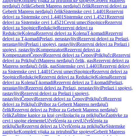
zaptivke
Kompleti vijaka za prirubničke spojeve
Geberit Mapress
nerđajući čelik
Geberit Mapress nerđajući čelik
Rezervni delovi za
Geberit Mapress nerđajući čelik
Sistemske cevi 1.4401
Rezervni
delovi za Sistemske cevi 1.4401
Sistemske cevi 1.4521
Rezervni
delovi za Sistemske cevi 1.4521
Cevni umeci
Spojnice
Rezervni
delovi za Spojnice
Redukcije
Rezervni delovi za
Redukcije
Kolena
Rezervni delovi za Kolena
T-komadi
Rezervni
delovi za T-komadi
Prelazi, nerastavljivi
Rezervni delovi za Prelazi,
nerastavljivi
Prelazi i spojevi, rastavljivi
Rezervni delovi za Prelazi i
spojevi, rastavljivi
Kompenzatori
Rezervni delovi za
Kompenzatori
Čepovi
Rezervni delovi za Čepovi
Priključci
Rezervni
delovi za Priključci
Mapress nerđajući čelik, gas
Rezervni delovi za
Mapress nerđajući čelik, gas
Sistemske cevi 1.4401
Rezervni delovi
za Sistemske cevi 1.4401
Cevni umeci
Spojnice
Rezervni delovi za
Spojnice
Redukcije
Rezervni delovi za Redukcije
Kolena
Rezervni
delovi za Kolena
T-komadi
Rezervni delovi za T-komadi
Prelazi,
nerastavljivi
Rezervni delovi za Prelazi, nerastavljivi
Prelazi i spojevi,
rastavljivi
Rezervni delovi za Prelazi i spojevi,
rastavljivi
Čepovi
Rezervni delovi za Čepovi
Priključci
Rezervni
delovi za Priključci
Pribor za Geberit Mapress nerđajući
čelik
Rezervni delovi za Pribor za Geberit Mapress nerđajući
čelik
Zaštitne kapice za kraj cevi
Izolacija za priključke
Zaptivke za
cevi i spojne elemente
Učvršćenja za cevi
Učvršćenja za
priključke
Rezervni delovi za Učvršćenja za priključke
Sistemske
zaptivke
Kompleti vijaka za prirubničke spojeve
Geberit Mapress