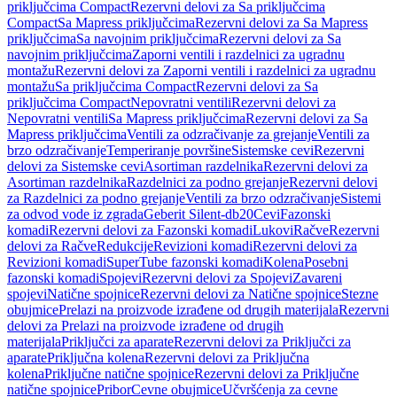
priključcima Compact
Rezervni delovi za Sa priključcima
Compact
Sa Mapress priključcima
Rezervni delovi za Sa Mapress
priključcima
Sa navojnim priključcima
Rezervni delovi za Sa
navojnim priključcima
Zaporni ventili i razdelnici za ugradnu
montažu
Rezervni delovi za Zaporni ventili i razdelnici za ugradnu
montažu
Sa priključcima Compact
Rezervni delovi za Sa
priključcima Compact
Nepovratni ventili
Rezervni delovi za
Nepovratni ventili
Sa Mapress priključcima
Rezervni delovi za Sa
Mapress priključcima
Ventili za odzračivanje za grejanje
Ventili za
brzo odzračivanje
Temperiranje površine
Sistemske cevi
Rezervni
delovi za Sistemske cevi
Asortiman razdelnika
Rezervni delovi za
Asortiman razdelnika
Razdelnici za podno grejanje
Rezervni delovi
za Razdelnici za podno grejanje
Ventili za brzo odzračivanje
Sistemi
za odvod vode iz zgrada
Geberit Silent-db20
Cevi
Fazonski
komadi
Rezervni delovi za Fazonski komadi
Lukovi
Račve
Rezervni
delovi za Račve
Redukcije
Revizioni komadi
Rezervni delovi za
Revizioni komadi
SuperTube fazonski komadi
Kolena
Posebni
fazonski komadi
Spojevi
Rezervni delovi za Spojevi
Zavareni
spojevi
Natične spojnice
Rezervni delovi za Natične spojnice
Stezne
obujmice
Prelazi na proizvode izrađene od drugih materijala
Rezervni
delovi za Prelazi na proizvode izrađene od drugih
materijala
Priključci za aparate
Rezervni delovi za Priključci za
aparate
Priključna kolena
Rezervni delovi za Priključna
kolena
Priključne natične spojnice
Rezervni delovi za Priključne
natične spojnice
Pribor
Cevne obujmice
Učvršćenja za cevne