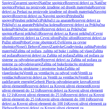
Spojevi
Zavareni spojevi
Natične spojnice
Rezervni delovi za Natične
spojnice
Prelazi na proizvode izrađene od drugih materijala
Rezervni
delovi za Prelazi na proizvode izrađene od drugih materijala
Navojni
spojevi
Rezervni delovi za Navojni spojevi
Prirubnički
spojevi
Prirubni priključci
Priključci za aparate
Rezervni delovi za
Priključci za aparate
Priključna kolena
Rezervni delovi za Priključna
kolena
Priključne spojnice
Rezervni delovi za Priključne
spojnice
Ravni priključci
Rezervni delovi za Ravni priključci
Cevni
sifoni
Rezervni delovi za Cevni sifoni
Pužni sifoni
Rezervni delovi za
Pužni sifoni
Pribor
Cevne obujmice
Učvršćenja za cevne
obujmice
Noseći žlebovi
Čepovi
Zaptivke
Građevinska zaštita
Potrošni
materijal
Zaštita od požara, zaštita od buke i zaštita od vlage
Zaštita
od požara
Rezervni delovi za Zaštita od požara
Zaštita od požara za
sisteme za odvodnjavanje
Rezervni delovi za Zaštita od požara za
sisteme za odvodnjavanje
Zaštita od buke
Izolacija strukturne
buke
Izolacija strukturne i prostorne buke
Zaštita od
vlage
Izolacija
Ventili za ventilaciju za odvod vode
Ventili za
ventilaciju
Rezervni delovi za Ventili za ventilaciju
Ventili za
zadržavanje energije
Geberit Pluvia odvodnjavanje krova
Krovni
ulivni elementi
Rezervni delovi za Krovni ulivni elementi
Krovni
ulivni elementi do 12 l/s
Rezervni delovi za Krovni ulivni elementi
do 12 l/s
Krovni ulivni elementi do 25 l/s
Rezervni delovi za Krovni
ulivni elementi do 25 l/s
Krovni ulivni elementi do 100 l/s
Rezervni
delovi za Krovni ulivni elementi do 100 l/s
Krovni ulivni elementi za
žljebove
Rezervni delovi za Krovni ulivni elementi za