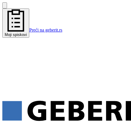
Preći na geberit.rs
Moji spiskovi