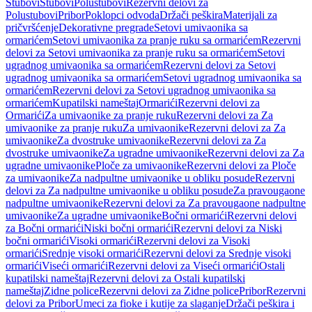
Stubovi
Stubovi
Polustubovi
Rezervni delovi za
Polustubovi
Pribor
Poklopci odvoda
Držači peškira
Materijali za
pričvršćenje
Dekorativne pregrade
Setovi umivaonika sa
ormarićem
Setovi umivaonika za pranje ruku sa ormarićem
Rezervni
delovi za Setovi umivaonika za pranje ruku sa ormarićem
Setovi
ugradnog umivaonika sa ormarićem
Rezervni delovi za Setovi
ugradnog umivaonika sa ormarićem
Setovi ugradnog umivaonika sa
ormarićem
Rezervni delovi za Setovi ugradnog umivaonika sa
ormarićem
Kupatilski nameštaj
Ormarići
Rezervni delovi za
Ormarići
Za umivaonike za pranje ruku
Rezervni delovi za Za
umivaonike za pranje ruku
Za umivaonike
Rezervni delovi za Za
umivaonike
Za dvostruke umivaonike
Rezervni delovi za Za
dvostruke umivaonike
Za ugradne umivaonike
Rezervni delovi za Za
ugradne umivaonike
Ploče za umivaonike
Rezervni delovi za Ploče
za umivaonike
Za nadpultne umivaonike u obliku posude
Rezervni
delovi za Za nadpultne umivaonike u obliku posude
Za pravougaone
nadpultne umivaonike
Rezervni delovi za Za pravougaone nadpultne
umivaonike
Za ugradne umivaonike
Bočni ormarići
Rezervni delovi
za Bočni ormarići
Niski bočni ormarići
Rezervni delovi za Niski
bočni ormarići
Visoki ormarići
Rezervni delovi za Visoki
ormarići
Srednje visoki ormarići
Rezervni delovi za Srednje visoki
ormarići
Viseći ormarići
Rezervni delovi za Viseći ormarići
Ostali
kupatilski nameštaj
Rezervni delovi za Ostali kupatilski
nameštaj
Zidne police
Rezervni delovi za Zidne police
Pribor
Rezervni
delovi za Pribor
Umeci za fioke i kutije za slaganje
Držači peškira i