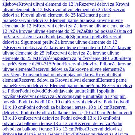
žljebove
Krovni ulivni elementi do 12 l/s
Rezervni delovi za Krovni
ulivni elementi do 12 l/s
Krovni ulivni elementi do 25 l/s
Rezervni
delovi za Krovni ulivni elementi do 25 l/s
Elementi parne
brane
Rezervni delovi za Elementi parne brane
Za krovne ulivne
elemente do 12 l/s
Rezervni delovi za Za krovne ulivne elemente do
12 l/s
Za krovne ulivne elemente do 25 l/s
Zaštita od požara
Zaštita od
požara za sisteme za odvodnjavanje
Sigurnosni prelivi
Rezervni
delovi za Sigurnosni prelivi
Za krovne ulivne elemente do 12
l/s
Rezervni delovi za Za krovne ulivne elemente do 12 l/s
Za krovne
ulivne elemente do 25 l/s
Rezervni delovi za Za krovne ulivne
elemente do 25 l/s
Učvršćenja
Sistem za pričvršćenje d40–200
Sistem
za pričvršćenje d250–315
Pribor
Rezervni delovi za Pribor
Za krovne
ulivne elemente
Rezervni delovi za Za krovne ulivne elemente
Za
učvršćenja
Konvencionalno odvodnjavanje krova
Krovni ulivni
elementi
Rezervni delovi za Krovni ulivni elementi
Elementi parne
brane
Rezervni delovi za Elementi parne brane
Pribor
Rezervni delovi
za Pribor
Podni odvod
Odvodnjavanje unutrašnjih i spoljnih
površina
Rezervni delovi za Odvodnjavanje unutrašnjih i spoljnih
površina
Podni odvodi 10 x 10 cm
Rezervni delovi za Podni odvodi
10 x 10 cm
Podni odvodi za balkone i terase, 10 x 10 cm
Rezervni
delovi za Podni odvodi za balkone i terase, 10 x 10 cm
Podni odvodi
13 x 13 cm
Rezervni delovi za Podni odvodi 13 x 13 cm
Podni
odvodi za balkone i terase 13 x 13 cm
Rezervni delovi za Podni
odvodi za balkone i terase 13 x 13 cm
Pribor
Rezervni delovi za
Pribor
Alati
Alati
Alat za Geberit FlowFit
Rezervni delovi za Alat za