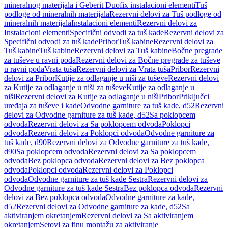
mineralnog materijala i Geberit Duofix instalacioni elementi
Tuš
podloge od mineralnih materijala
Rezervni delovi za Tuš podloge od
mineralnih materijala
Instalacioni elementi
Rezervni delovi za
Instalacioni elementi
Specifični odvodi za tuš kade
Rezervni delovi za
Specifični odvodi za tuš kade
Pribor
Tuš kabine
Rezervni delovi za
Tuš kabine
Tuš kabine
Rezervni delovi za Tuš kabine
Bočne pregrade
za tuševe u ravni poda
Rezervni delovi za Bočne pregrade za tuševe
u ravni poda
Vrata tuša
Rezervni delovi za Vrata tuša
Pribor
Rezervni
delovi za Pribor
Kutije za odlaganje u niši za tuševe
Rezervni delovi
za Kutije za odlaganje u niši za tuševe
Kutije za odlaganje u
niši
Rezervni delovi za Kutije za odlaganje u niši
Pribor
Priključci
uređaja za tuševe i kade
Odvodne garniture za tuš kade, d52
Rezervni
delovi za Odvodne garniture za tuš kade, d52
Sa poklopcem
odvoda
Rezervni delovi za Sa poklopcem odvoda
Poklopci
odvoda
Rezervni delovi za Poklopci odvoda
Odvodne garniture za
tuš kade, d90
Rezervni delovi za Odvodne garniture za tuš kade,
d90
Sa poklopcem odvoda
Rezervni delovi za Sa poklopcem
odvoda
Bez poklopca odvoda
Rezervni delovi za Bez poklopca
odvoda
Poklopci odvoda
Rezervni delovi za Poklopci
odvoda
Odvodne garniture za tuš kade Sestra
Rezervni delovi za
Odvodne garniture za tuš kade Sestra
Bez poklopca odvoda
Rezervni
delovi za Bez poklopca odvoda
Odvodne garniture za kade,
d52
Rezervni delovi za Odvodne garniture za kade, d52
Sa
aktiviranjem okretanjem
Rezervni delovi za Sa aktiviranjem
okretanjem
Setovi za finu montažu za aktiviranje