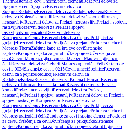
Therm
Sistemske cevi Therm
Spojni elementi
Rezervni delovi za
Spojni elementi
Spojnice
Rezervni delovi za
Spojnice
Redukcije
Rezervni delovi za Redukcije
Kolena
Rezervni
delovi za Kolena
T-komadi
Rezervni delovi za T-komadi
Prelazi,
nerastavljivi
Rezervni delovi za Prelazi, nerastavljivi
Prelazi i spojevi,
rastavljivi
Rezervni delovi za Prelazi i spojevi,
rastavljivi
Kompenzatori
Rezervni delovi za
Kompenzatori
Čepovi
Rezervni delovi za Čepovi
Priključci za
grejanje
Rezervni delovi za Priključci za grejanje
Pribor za Geberit
Mapress Therm
Zaštitne kape za krajeve cevi
Sistemske
zaptivke
Kompleti vijaka za prirubničke spojeve
Učvršćenja za
cevi
Geberit Mapress ugljenični čelik
Geberit Mapress ugljenični
čelik
Rezervni delovi za Geberit Mapress ugljenični čelik
Sistemske
cevi 1.0034
Sistemske cevi 1.0215
Cevni umeci
Spojnice
Rezervni
delovi za Spojnice
Redukcije
Rezervni delovi za
Redukcije
Kolena
Rezervni delovi za Kolena
T-komadi
Rezervni
delovi za T-komadi
Krstasti komadi
Rezervni delovi za Krstasti
komadi
Prelazi, nerastavljivi
Rezervni delovi za Prelazi,
nerastavljivi
Prelazi i spojevi, rastavljivi
Rezervni delovi za Prelazi i
spojevi, rastavljivi
Kompenzatori
Rezervni delovi za
Kompenzatori
Čepovi
Rezervni delovi za Čepovi
Priključci za
grejanje
Rezervni delovi za Priključci za grejanje
Pribor za Geberit
Mapress ugljenični čelik
Zaptivke za cevi i spojne elemente
Poklopci
za cevi
Učvršćenja za cevi
Učvršćenja za priključke
Sistemske
zaptivke
Kompleti vijaka za prirubničke spojeve
Geberit higijenski