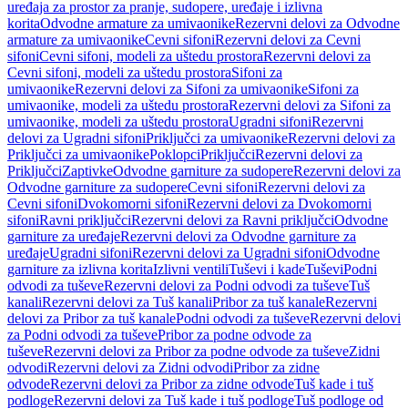
uređaja za prostor za pranje, sudopere, uređaje i izlivna
korita
Odvodne armature za umivaonike
Rezervni delovi za Odvodne
armature za umivaonike
Cevni sifoni
Rezervni delovi za Cevni
sifoni
Cevni sifoni, modeli za uštedu prostora
Rezervni delovi za
Cevni sifoni, modeli za uštedu prostora
Sifoni za
umivaonike
Rezervni delovi za Sifoni za umivaonike
Sifoni za
umivaonike, modeli za uštedu prostora
Rezervni delovi za Sifoni za
umivaonike, modeli za uštedu prostora
Ugradni sifoni
Rezervni
delovi za Ugradni sifoni
Priključci za umivaonike
Rezervni delovi za
Priključci za umivaonike
Poklopci
Priključci
Rezervni delovi za
Priključci
Zaptivke
Odvodne garniture za sudopere
Rezervni delovi za
Odvodne garniture za sudopere
Cevni sifoni
Rezervni delovi za
Cevni sifoni
Dvokomorni sifoni
Rezervni delovi za Dvokomorni
sifoni
Ravni priključci
Rezervni delovi za Ravni priključci
Odvodne
garniture za uređaje
Rezervni delovi za Odvodne garniture za
uređaje
Ugradni sifoni
Rezervni delovi za Ugradni sifoni
Odvodne
garniture za izlivna korita
Izlivni ventili
Tuševi i kade
Tuševi
Podni
odvodi za tuševe
Rezervni delovi za Podni odvodi za tuševe
Tuš
kanali
Rezervni delovi za Tuš kanali
Pribor za tuš kanale
Rezervni
delovi za Pribor za tuš kanale
Podni odvodi za tuševe
Rezervni delovi
za Podni odvodi za tuševe
Pribor za podne odvode za
tuševe
Rezervni delovi za Pribor za podne odvode za tuševe
Zidni
odvodi
Rezervni delovi za Zidni odvodi
Pribor za zidne
odvode
Rezervni delovi za Pribor za zidne odvode
Tuš kade i tuš
podloge
Rezervni delovi za Tuš kade i tuš podloge
Tuš podloge od