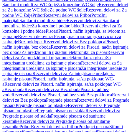
Sanitarni moduli za WC šolje
Za konzolne WC šolje
Rezervni delovi
za Za konzolne WC šolje
Za podne WC šolje
Rezervni delovi za Za
podne WC šolje
Pribor
Rezervni delovi za Pribor
Potrošni
materijali
Sanitarni moduli za bidee
Rezervni delovi za Sanitarni
moduli za bidee
Za konzolne i podne bidee
Rezervni delovi za Za
konzolne i podne bidee
Pisoari
Pisoari, način ispiranja, sa ivicom za
ispiranje
Rezervni delovi za Pisoari, način ispiranja, sa ivicom za
ispiranje
Bez poklopca
Rezervni delovi za Bez poklopca
Pisoari,
način ispiranja, bez oboda
Rezervni delovi za Pisoari, način ispiranja,
bez oboda
Za predzidnu ili ugradnu elektroniku za pisoar
Rezervni
delovi za Za predzidnu ili ugradnu elektroniku za pisoar
Sa
integrisanim uređajima za ispiranje pisoara
Rezervni delovi za Sa
integrisanim uređajima za ispiranje pisoara
Za integrisane uređaje za
ispiranje pisoara
Rezervni delovi za Za integrisane uređaje za
ispiranje pisoara
Pisoari, način ispiranja, sa/za poklopac WC-
a
Rezervni delovi za Pisoari, način ispiranja, sa/za poklopac WC-
a
Bez oboda
Rezervni delovi za Bez oboda
Pisoari, rad bez
vode
Rezervni delovi za Pisoari, rad bez vode
Bez poklopca
Rezervni
delovi za Bez poklopca
Pregrade pisoara
Rezervni delovi za Pregrade
pisoara
Pregrade pisoara od plastike
Rezervni delovi za Pregrade
pisoara od plastike
Pregrade pisoara od stakla
Rezervni delovi za
Pregrade pisoara od stakla
Pregrade pisoara od sanitarne
keramike
Rezervni delovi za Pregrade pisoara od sanitarne
keramike
Pribor
Rezervni delovi za Pribor
Poklopci pisoara
Sifoni i
pribor za sifone
Ispirne cevi, ispirna kolena i prelazi
Rezervni delovi