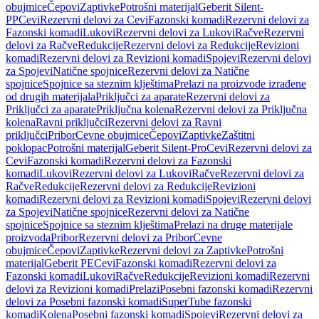
obujmice
Čepovi
Zaptivke
Potrošni materijal
Geberit Silent-
PP
Cevi
Rezervni delovi za Cevi
Fazonski komadi
Rezervni delovi za
Fazonski komadi
Lukovi
Rezervni delovi za Lukovi
Račve
Rezervni
delovi za Račve
Redukcije
Rezervni delovi za Redukcije
Revizioni
komadi
Rezervni delovi za Revizioni komadi
Spojevi
Rezervni delovi
za Spojevi
Natične spojnice
Rezervni delovi za Natične
spojnice
Spojnice sa steznim klještima
Prelazi na proizvode izrađene
od drugih materijala
Priključci za aparate
Rezervni delovi za
Priključci za aparate
Priključna kolena
Rezervni delovi za Priključna
kolena
Ravni priključci
Rezervni delovi za Ravni
priključci
Pribor
Cevne obujmice
Čepovi
Zaptivke
Zaštitni
poklopac
Potrošni materijal
Geberit Silent-Pro
Cevi
Rezervni delovi za
Cevi
Fazonski komadi
Rezervni delovi za Fazonski
komadi
Lukovi
Rezervni delovi za Lukovi
Račve
Rezervni delovi za
Račve
Redukcije
Rezervni delovi za Redukcije
Revizioni
komadi
Rezervni delovi za Revizioni komadi
Spojevi
Rezervni delovi
za Spojevi
Natične spojnice
Rezervni delovi za Natične
spojnice
Spojnice sa steznim klještima
Prelazi na druge materijale
proizvoda
Pribor
Rezervni delovi za Pribor
Cevne
obujmice
Čepovi
Zaptivke
Rezervni delovi za Zaptivke
Potrošni
materijal
Geberit PE
Cevi
Fazonski komadi
Rezervni delovi za
Fazonski komadi
Lukovi
Račve
Redukcije
Revizioni komadi
Rezervni
delovi za Revizioni komadi
Prelazi
Posebni fazonski komadi
Rezervni
delovi za Posebni fazonski komadi
SuperTube fazonski
komadi
Kolena
Posebni fazonski komadi
Spojevi
Rezervni delovi za