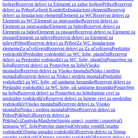
bojlere
Rezervni delovi za Elementi za zidne bojlere
Pribor
Rezervni
delovi za Pribor
Geberit Kombifix
Instalacioni elementi
Rezervni
delovi za Instalacioni elementi
Elementi za WC
Rezervni delovi za
Elementi za WC
Elementi za umivaonike
Rezervni delovi za
Elementi za umivaonike
Elementi za bidee
Rezervni delovi za
Elementi za bidee
Elementi za pisoare
Rezervni delovi za Elementi za
pisoare
Elementi za tuševe
Rezervni delovi za Elementi za
tuševe
Pribor
Rezervni delovi za Pribor
Za WC instalacione
elemente
Za učvršćenja
Rezervni delovi za Za učvršćenja
Predzidni
vodokotlići
Predzidni vodokotlići za WC šolje, plastični
Rezervni
delovi za Predzidni vodokotlići za WC šolje, plastični
Postavljen na
šolju
Rezervni delovi za Postavljen na šolju
Visoko
montažni
Rezervni delovi za Visoko montažni
Niska i srednja
montaža
Rezervni delovi za Niska i srednja montaža
Predzidni
vodokotlići za WC šolje, od sanitarne keramike
Rezervni delovi za
Predzidni vodokotlići za WC šolje, od sanitarne keramike
Postavljen
na šolju
Rezervni delovi za Postavljen na šolju
Ispirne cevi za
predzidne vodokotliće
Rezervni delovi za Ispirne cevi za predzidne
vodokotliće
Visoko montažni
Rezervni delovi za Visoko
montažni
Niska i srednja montaža
Pribor
Rezervni delovi za
Pribor
Priključci
Rezervni delovi za
Priključci
Zaptivke
Manžetne
Spojni umeci, rozetni i usporivači
ispiranja WC šolje
Potrošni materijal
Odvodni ventili
Ugradni
vodokotlići
Sigma ugradni vodokotlići
Rezervni delovi za Sigma
ugradni vodokotlići
Omega ugradni vodokotlići
Rezervni delovi za