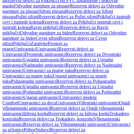
a
Rezervni delovi za Priključci od PVC-a
Manžetne i pokrivne
maske
Odvodne garniture za pisoare
Rezervni delovi za Odvodne
garniture za pisoare
Sifoni pisoara
Rezervni delovi za Sifoni
pisoara
Pužni sifoni
Rezervni delovi za Pužni sifoni
Priključci ispirnih
cevi i ispirnih kolena
Rezervni delovi za Priključci ispirnih cevi i
ispirnih kolena
Ravni priključci
Rezervni delovi za Ravni
priključci
Odvodne garniture za bidee
Rezervni delovi za Odvodne
garniture za bidee
Cevni sifoni
Rezervni delovi za Cevni
sifoni
Priključci
Zaptivke
Prostori za
pranje
Umivaonici
Umivaonici
Rezervni delovi za
Umivaonici
Dvostruki umivaonici
Rezervni delovi za Dvostruki
umivaonici
Ugradni umivaonici
Rezervni delovi za Ugradni
umivaonici
Nadgradni umivaonici
Rezervni delovi za Nadgradni
umivaonici
Umivaonici za pranje ruku
Rezervni delovi za
Umivaonici za pranje ruku
Ugaoni umivaonici za pranje
ruku
Poluugradni umivaonici
Rezervni delovi za Poluugradni
umivaonici
Ugradni umivaonici
Rezervni delovi za Ugradni
umivaonici
Podgradni umivaonici
Rezervni delovi za Podgradni
umivaonici
Ugaoni umivaonici
Umivaonici modela
Comfort
Umivaonici za decu
Umivaonici
Višestruki umivaonici
Ostali
višenamenski umivaonici
Rezervni delovi za Ostali višenamenski
umivaonici
Izlivna korita
Rezervni delovi za Izlivna korita
Trokadero,
konzolni
Rezervni delovi za Trokadero, konzolni
Višenamenski
umivaonici
Rezervni delovi za Višenamenski umivaonici
Umivaonici
za učionice
Pribor
Stubovi
Rezervni delovi za