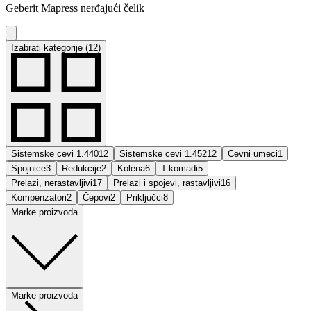
Geberit Mapress nerđajući čelik
Izabrati kategorije (12)
Sistemske cevi 1.4401
2
Sistemske cevi 1.4521
2
Cevni umeci
1
Spojnice
3
Redukcije
2
Kolena
6
T-komadi
5
Prelazi, nerastavljivi
17
Prelazi i spojevi, rastavljivi
16
Kompenzatori
2
Čepovi
2
Priključci
8
Marke proizvoda
Marke proizvoda