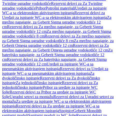
Twinline ugradne vodokotliće
Rezervni delovi za Za Twinline
ugradne vodokotliće
Pribor
Potrošni materijali
Uređaji za ispiranje
WC-a sa elektronskim aktiviranjem ispiranja
Rezervni delovi za
Uređaji za ispiranje WC-a sa elektronskim aktiviranjem ispiranja
Za
mrežno napajanje, za Geberit Sigma ugradne vodokotliće 12
cm
Rezervni delovi za Za mrežno napajanje, za Geberit Sigma
ugradne vodokotliće 12 cm
Za mrežno napajanje, za Geberit Sigma
ugradne vodokotliće 8 cm
Rezervni delovi za Za mrežno napajanje,
za Geberit Sigma ugradne vodokotliće 8 cm
Za mrežno napajanje, za
Geberit Omega ugradne vodokotliće 12 cm
Rezervni delovi za Za
mrežno napajanje, za Geberit Omega ugradne vodokotliće 12 cm
Za
baterijsko napajanje, za Geberit Sigma ugradne vodokotliće 12
cm
Rezervni delovi za Za baterijsko napajanje, za Geberit Sigma
ugradne vodokotliće 12 cm
Uređaji za ispiranje WC-a sa
pneumatskim aktiviranjem ispiranja
Rezervni delovi za Uređaji za
ispiranje WC-a sa pneumatskim aktiviranjem ispiranja
Za
dvokoličinsko ispiranje
Rezervni delovi za Za dvokoličinsko
ispiranje
Za jednokoličinsko ispiranje
Rezervni delovi za Za
jednokoličinsko ispiranje
Pribor za uređaje za ispiranje WC
šolje
Rezervni delovi za Pribor za uređaje za ispiranje WC
šolje
Ugradni setovi za montažu
Rezervni delovi za Ugradni setovi za
montažu
Za uređaje za ispiranje WC-a sa elektronskim aktiviranjem
ispiranja
Rezervni delovi za Za uređaje za ispiranje WC-a sa
elektronskim aktiviranjem ispiranja
Spojnice
Geberit Monolith
sanitarni moduli
Sanitarni moduli za WC šolje
Rezervni delovi za