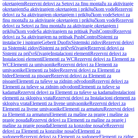
okretanjem
Rezervni delovi za Setovi za finu montažu za aktiviranje
okretanjem
Sa aktiviranjem okretanjem i priključkom vode
Rezervni
delovi za Sa aktiviranjem okretanjem i priključkom vode
Setovi za
finu montažu za aktiviranje okretanjem i priključkom vode
Rezervni
delovi za Setovi za finu montažu za aktiviranje okretanjem i
priključkom vode
Sa aktiviranjem na pritisak PushControl
Rezervni
delovi za Sa aktiviranjem na pritisak PushControl
Sistemi za
instalacije i ispiranje
Geberit Duofix
Sistemski zidovi
Rezervni delovi
za Sistemski zidovi
Sistemi za pričvršćivanje
Rezervni delovi za
Sistemi za pričvršćivanje
Instalacioni elementi
Rezervni delovi za
Instalacioni elementi
Elementi za WC
Rezervni delovi za Elementi za
WC
Elementi za umivaonike
Rezervni delovi za Elementi za
umivaonike
Elementi za bidee
Rezervni delovi za Elementi za
bidee
Elementi za pisoare
Rezervni delovi za Elementi za
pisoare
Elementi za tuševe sa zidnim odvodom
Rezervni delovi za
Elementi za tuševe sa zidnim odvodom
Elementi za tuševe sa
kadama
Rezervni delovi za Elementi za tuševe sa kadama
Instalacioni
elementi za sklopiva vrata
Rezervni delovi za Instalacioni elementi za
sklopiva vrata
Elementi za livene umivaonike
Rezervni delovi za
Elementi za livene umivaonike
Elementi za armaturu
Rezervni delovi
za Elementi za armaturu
Elementi za mašine za pranje i mašine za
pranje posuđa
Rezervni delovi za Elementi za mašine za pranje i
mašine za pranje posuđa
Elementi za konzolne nosače
Rezervni
delovi za Elementi za konzolne nosače
Elementi za
sudopere
Rezervni delovi za Elementi za sudopere
Elementi za zidne