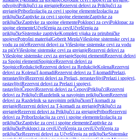
odvojivi
Priključci za grejanje
Rezervni delovi za Priključci za
grejanje
Pribor
Izolacija za cevi i spojne elemente
Izolacija za
priključke
Zaptivke za cevi i spojne elemente
Zaptivke za
priključke
Zaptivke za spojne elemente
Poklopci za cevi
Poklopac za
spojne elemente
Učvršćenja za cevi
Učvršćenja za
priključke
Sistemske zaptivke
Kompleti vijaka za prirubničke
spojeve
Potrošni materijal
Geberit Mepla
Višeslojne sistemske cevi za
vodu za piće
Rezervni delovi za Višeslojne sistemske cevi za vodu
za piće
Višeslojne sistemske cevi za grejanje
Rezervni delovi za
Višeslojne sistemske cevi za grejanje
Spojni elementi
Rezervni delovi
za Spojni elementi
Spojnice
Rezervni delovi za
Spojnice
Redukcije
Rezervni delovi za Redukcije
Kolena
Rezervni
delovi za Kolena
T-komadi
Rezervni delovi za T-komadi
Prelazi,
nerastavljivi
Rezervni delovi za Prelazi, nerastavljivi
Prelazi i spojevi,
rastavljivi
Rezervni delovi za Prelazi i spojevi,
rastavljivi
Čepovi
Rezervni delovi za Čepovi
Priključci
Rezervni
delovi za Priključci
Razdelnik sa navojnim priključkom
Rezervni
delovi za Razdelnik sa navojnim priključkom
T-komadi za
grejanje
Rezervni delovi za T-komadi za grejanje
Priključci za
grejanje
Rezervni delovi za Priključci za grejanje
Pribor
Rezervni
delovi za Pribor
Izolacija za cevi i spojne elemente
Izolacija za
priključke
Zaptivke za cevi i spojne elemente
Zaptivke za
priključke
Poklopci za cevi
Učvršćenja za cevi
Učvršćenja za
priključke
Rezervni delovi za Učvršćenja za priključke
Sistemske