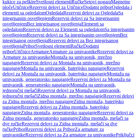
kukice za peškire
Svetlosni elementi
Ručke
Setovi nogara
Magnetne
ploče
Utičnice
Rezervni delovi za Utičnice
Dodatni pribor
Ogledala i
elementi sa ogledalom
Ogledala
Rezervni delovi za Ogledala
Sa
integrisanim osvetljenjem
Rezervni delovi za Sa integrisanim
osvetljenjem
Bez integrisanog osvetljenja
Elementi sa
ogledalom
Rezervni delovi za Elementi sa ogledalom
Sa integrisanim
osvetljenjem
Rezervni delovi za Sa integrisanim osvetljenjem
Bez
integrisanog osvetljenja
Rezervni delovi za Bez integrisanog
osvetljenja
Pribor
Svetlosni elementi
Ručke
Dodatni
pribor
Utičnice
Armature
Armature za umivaonike
Rezervni delovi za
Armature za umivaonike
Montaža na umivaonik, mrežno
napajanje
Rezervni delovi za Montaža na umivaonik, mrežno
napajanje
Montaža na umivaonik, baterijsko napajanje
Rezervni
delovi za Montaža na umivaonik, baterijsko napajanje
Montaža na
umivaonik, generatorsko napajanje
Rezervni delovi za Montaža na
umivaonik, generatorsko napajanje
Montaža na umivaonik,
jednoručni mešači
Rezervni delovi za Montaža na umivaonik,
jednoručni mešači
Zidna montaža, mrežno napajanje
Rezervni delovi
za Zidna montaža, mrežno napajanje
Zidna montaža, baterijsko
napajanje
Rezervni delovi za Zidna montaža, baterijsko
napajanje
Zidna montaža, generatorsko napajanje
Rezervni delovi za
Zidna montaža, generatorsko napajanje
Zidna montaža, mešači sa
dve ručke
Rezervni delovi za Zidna montaža, mešači sa dve
ručke
Pribor
Rezervni delovi za Pribor
Za armature za
umivaonike
Rezervni delovi za Za armature za umivaonike
Priključci