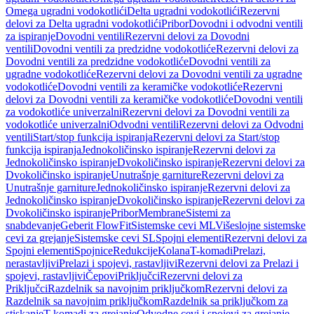
Omega ugradni vodokotlići
Delta ugradni vodokotlići
Rezervni
delovi za Delta ugradni vodokotlići
Pribor
Dovodni i odvodni ventili
za ispiranje
Dovodni ventili
Rezervni delovi za Dovodni
ventili
Dovodni ventili za predzidne vodokotliće
Rezervni delovi za
Dovodni ventili za predzidne vodokotliće
Dovodni ventili za
ugradne vodokotliće
Rezervni delovi za Dovodni ventili za ugradne
vodokotliće
Dovodni ventili za keramičke vodokotliće
Rezervni
delovi za Dovodni ventili za keramičke vodokotliće
Dovodni ventili
za vodokotliće univerzalni
Rezervni delovi za Dovodni ventili za
vodokotliće univerzalni
Odvodni ventili
Rezervni delovi za Odvodni
ventili
Start/stop funkcija ispiranja
Rezervni delovi za Start/stop
funkcija ispiranja
Jednokoličinsko ispiranje
Rezervni delovi za
Jednokoličinsko ispiranje
Dvokoličinsko ispiranje
Rezervni delovi za
Dvokoličinsko ispiranje
Unutrašnje garniture
Rezervni delovi za
Unutrašnje garniture
Jednokoličinsko ispiranje
Rezervni delovi za
Jednokoličinsko ispiranje
Dvokoličinsko ispiranje
Rezervni delovi za
Dvokoličinsko ispiranje
Pribor
Membrane
Sistemi za
snabdevanje
Geberit FlowFit
Sistemske cevi ML
Višeslojne sistemske
cevi za grejanje
Sistemske cevi SL
Spojni elementi
Rezervni delovi za
Spojni elementi
Spojnice
Redukcije
Kolana
T-komadi
Prelazi,
nerastavljivi
Prelazi i spojevi, rastavljivi
Rezervni delovi za Prelazi i
spojevi, rastavljivi
Čepovi
Priključci
Rezervni delovi za
Priključci
Razdelnik sa navojnim priključkom
Rezervni delovi za
Razdelnik sa navojnim priključkom
Razdelnik sa priključkom za
stiskanje
T-komadi za grejanje
Odvodne cevi i spojevi za grejanje,