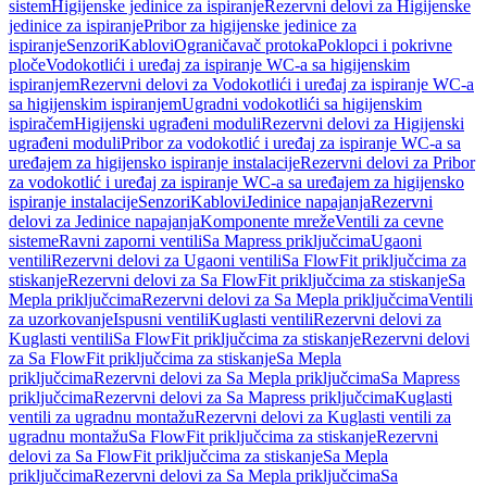
sistem
Higijenske jedinice za ispiranje
Rezervni delovi za Higijenske
jedinice za ispiranje
Pribor za higijenske jedinice za
ispiranje
Senzori
Kablovi
Ograničavač protoka
Poklopci i pokrivne
ploče
Vodokotlići i uređaj za ispiranje WC-a sa higijenskim
ispiranjem
Rezervni delovi za Vodokotlići i uređaj za ispiranje WC-a
sa higijenskim ispiranjem
Ugradni vodokotlići sa higijenskim
ispiračem
Higijenski ugrađeni moduli
Rezervni delovi za Higijenski
ugrađeni moduli
Pribor za vodokotlić i uređaj za ispiranje WC-a sa
uređajem za higijensko ispiranje instalacije
Rezervni delovi za Pribor
za vodokotlić i uređaj za ispiranje WC-a sa uređajem za higijensko
ispiranje instalacije
Senzori
Kablovi
Jedinice napajanja
Rezervni
delovi za Jedinice napajanja
Komponente mreže
Ventili za cevne
sisteme
Ravni zaporni ventili
Sa Mapress priključcima
Ugaoni
ventili
Rezervni delovi za Ugaoni ventili
Sa FlowFit priključcima za
stiskanje
Rezervni delovi za Sa FlowFit priključcima za stiskanje
Sa
Mepla priključcima
Rezervni delovi za Sa Mepla priključcima
Ventili
za uzorkovanje
Ispusni ventili
Kuglasti ventili
Rezervni delovi za
Kuglasti ventili
Sa FlowFit priključcima za stiskanje
Rezervni delovi
za Sa FlowFit priključcima za stiskanje
Sa Mepla
priključcima
Rezervni delovi za Sa Mepla priključcima
Sa Mapress
priključcima
Rezervni delovi za Sa Mapress priključcima
Kuglasti
ventili za ugradnu montažu
Rezervni delovi za Kuglasti ventili za
ugradnu montažu
Sa FlowFit priključcima za stiskanje
Rezervni
delovi za Sa FlowFit priključcima za stiskanje
Sa Mepla
priključcima
Rezervni delovi za Sa Mepla priključcima
Sa