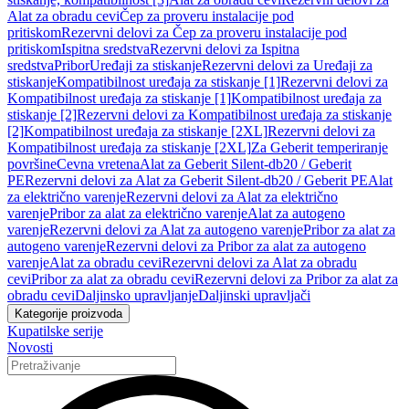
Alat za obradu cevi
Čep za proveru instalacije pod
pritiskom
Rezervni delovi za Čep za proveru instalacije pod
pritiskom
Ispitna sredstva
Rezervni delovi za Ispitna
sredstva
Pribor
Uređaji za stiskanje
Rezervni delovi za Uređaji za
stiskanje
Kompatibilnost uređaja za stiskanje [1]
Rezervni delovi za
Kompatibilnost uređaja za stiskanje [1]
Kompatibilnost uređaja za
stiskanje [2]
Rezervni delovi za Kompatibilnost uređaja za stiskanje
[2]
Kompatibilnost uređaja za stiskanje [2XL]
Rezervni delovi za
Kompatibilnost uređaja za stiskanje [2XL]
Za Geberit temperiranje
površine
Cevna vretena
Alat za Geberit Silent-db20 / Geberit
PE
Rezervni delovi za Alat za Geberit Silent-db20 / Geberit PE
Alat
za električno varenje
Rezervni delovi za Alat za električno
varenje
Pribor za alat za električno varenje
Alat za autogeno
varenje
Rezervni delovi za Alat za autogeno varenje
Pribor za alat za
autogeno varenje
Rezervni delovi za Pribor za alat za autogeno
varenje
Alat za obradu cevi
Rezervni delovi za Alat za obradu
cevi
Pribor za alat za obradu cevi
Rezervni delovi za Pribor za alat za
obradu cevi
Daljinsko upravljanje
Daljinski upravljači
Kategorije proizvoda
Kupatilske serije
Novosti