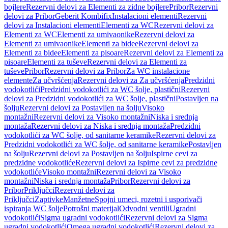
bojlere
Rezervni delovi za Elementi za zidne bojlere
Pribor
Rezervni
delovi za Pribor
Geberit Kombifix
Instalacioni elementi
Rezervni
delovi za Instalacioni elementi
Elementi za WC
Rezervni delovi za
Elementi za WC
Elementi za umivaonike
Rezervni delovi za
Elementi za umivaonike
Elementi za bidee
Rezervni delovi za
Elementi za bidee
Elementi za pisoare
Rezervni delovi za Elementi za
pisoare
Elementi za tuševe
Rezervni delovi za Elementi za
tuševe
Pribor
Rezervni delovi za Pribor
Za WC instalacione
elemente
Za učvršćenja
Rezervni delovi za Za učvršćenja
Predzidni
vodokotlići
Predzidni vodokotlići za WC šolje, plastični
Rezervni
delovi za Predzidni vodokotlići za WC šolje, plastični
Postavljen na
šolju
Rezervni delovi za Postavljen na šolju
Visoko
montažni
Rezervni delovi za Visoko montažni
Niska i srednja
montaža
Rezervni delovi za Niska i srednja montaža
Predzidni
vodokotlići za WC šolje, od sanitarne keramike
Rezervni delovi za
Predzidni vodokotlići za WC šolje, od sanitarne keramike
Postavljen
na šolju
Rezervni delovi za Postavljen na šolju
Ispirne cevi za
predzidne vodokotliće
Rezervni delovi za Ispirne cevi za predzidne
vodokotliće
Visoko montažni
Rezervni delovi za Visoko
montažni
Niska i srednja montaža
Pribor
Rezervni delovi za
Pribor
Priključci
Rezervni delovi za
Priključci
Zaptivke
Manžetne
Spojni umeci, rozetni i usporivači
ispiranja WC šolje
Potrošni materijal
Odvodni ventili
Ugradni
vodokotlići
Sigma ugradni vodokotlići
Rezervni delovi za Sigma
ugradni vodokotlići
Omega ugradni vodokotlići
Rezervni delovi za