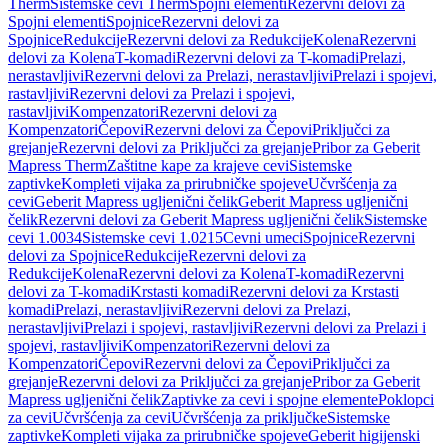
Therm
Sistemske cevi Therm
Spojni elementi
Rezervni delovi za
Spojni elementi
Spojnice
Rezervni delovi za
Spojnice
Redukcije
Rezervni delovi za Redukcije
Kolena
Rezervni
delovi za Kolena
T-komadi
Rezervni delovi za T-komadi
Prelazi,
nerastavljivi
Rezervni delovi za Prelazi, nerastavljivi
Prelazi i spojevi,
rastavljivi
Rezervni delovi za Prelazi i spojevi,
rastavljivi
Kompenzatori
Rezervni delovi za
Kompenzatori
Čepovi
Rezervni delovi za Čepovi
Priključci za
grejanje
Rezervni delovi za Priključci za grejanje
Pribor za Geberit
Mapress Therm
Zaštitne kape za krajeve cevi
Sistemske
zaptivke
Kompleti vijaka za prirubničke spojeve
Učvršćenja za
cevi
Geberit Mapress ugljenični čelik
Geberit Mapress ugljenični
čelik
Rezervni delovi za Geberit Mapress ugljenični čelik
Sistemske
cevi 1.0034
Sistemske cevi 1.0215
Cevni umeci
Spojnice
Rezervni
delovi za Spojnice
Redukcije
Rezervni delovi za
Redukcije
Kolena
Rezervni delovi za Kolena
T-komadi
Rezervni
delovi za T-komadi
Krstasti komadi
Rezervni delovi za Krstasti
komadi
Prelazi, nerastavljivi
Rezervni delovi za Prelazi,
nerastavljivi
Prelazi i spojevi, rastavljivi
Rezervni delovi za Prelazi i
spojevi, rastavljivi
Kompenzatori
Rezervni delovi za
Kompenzatori
Čepovi
Rezervni delovi za Čepovi
Priključci za
grejanje
Rezervni delovi za Priključci za grejanje
Pribor za Geberit
Mapress ugljenični čelik
Zaptivke za cevi i spojne elemente
Poklopci
za cevi
Učvršćenja za cevi
Učvršćenja za priključke
Sistemske
zaptivke
Kompleti vijaka za prirubničke spojeve
Geberit higijenski