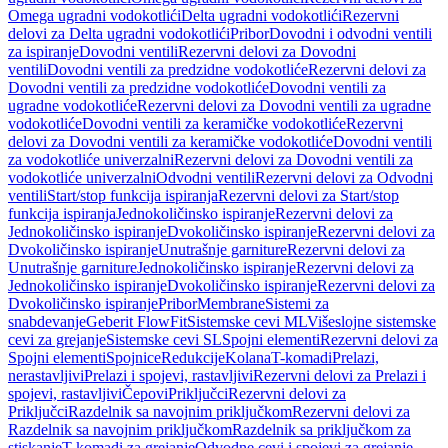
Omega ugradni vodokotlići
Delta ugradni vodokotlići
Rezervni
delovi za Delta ugradni vodokotlići
Pribor
Dovodni i odvodni ventili
za ispiranje
Dovodni ventili
Rezervni delovi za Dovodni
ventili
Dovodni ventili za predzidne vodokotliće
Rezervni delovi za
Dovodni ventili za predzidne vodokotliće
Dovodni ventili za
ugradne vodokotliće
Rezervni delovi za Dovodni ventili za ugradne
vodokotliće
Dovodni ventili za keramičke vodokotliće
Rezervni
delovi za Dovodni ventili za keramičke vodokotliće
Dovodni ventili
za vodokotliće univerzalni
Rezervni delovi za Dovodni ventili za
vodokotliće univerzalni
Odvodni ventili
Rezervni delovi za Odvodni
ventili
Start/stop funkcija ispiranja
Rezervni delovi za Start/stop
funkcija ispiranja
Jednokoličinsko ispiranje
Rezervni delovi za
Jednokoličinsko ispiranje
Dvokoličinsko ispiranje
Rezervni delovi za
Dvokoličinsko ispiranje
Unutrašnje garniture
Rezervni delovi za
Unutrašnje garniture
Jednokoličinsko ispiranje
Rezervni delovi za
Jednokoličinsko ispiranje
Dvokoličinsko ispiranje
Rezervni delovi za
Dvokoličinsko ispiranje
Pribor
Membrane
Sistemi za
snabdevanje
Geberit FlowFit
Sistemske cevi ML
Višeslojne sistemske
cevi za grejanje
Sistemske cevi SL
Spojni elementi
Rezervni delovi za
Spojni elementi
Spojnice
Redukcije
Kolana
T-komadi
Prelazi,
nerastavljivi
Prelazi i spojevi, rastavljivi
Rezervni delovi za Prelazi i
spojevi, rastavljivi
Čepovi
Priključci
Rezervni delovi za
Priključci
Razdelnik sa navojnim priključkom
Rezervni delovi za
Razdelnik sa navojnim priključkom
Razdelnik sa priključkom za
stiskanje
T-komadi za grejanje
Odvodne cevi i spojevi za grejanje,