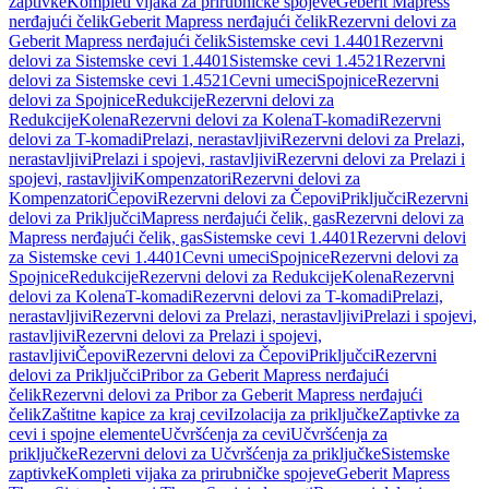
zaptivke
Kompleti vijaka za prirubničke spojeve
Geberit Mapress
nerđajući čelik
Geberit Mapress nerđajući čelik
Rezervni delovi za
Geberit Mapress nerđajući čelik
Sistemske cevi 1.4401
Rezervni
delovi za Sistemske cevi 1.4401
Sistemske cevi 1.4521
Rezervni
delovi za Sistemske cevi 1.4521
Cevni umeci
Spojnice
Rezervni
delovi za Spojnice
Redukcije
Rezervni delovi za
Redukcije
Kolena
Rezervni delovi za Kolena
T-komadi
Rezervni
delovi za T-komadi
Prelazi, nerastavljivi
Rezervni delovi za Prelazi,
nerastavljivi
Prelazi i spojevi, rastavljivi
Rezervni delovi za Prelazi i
spojevi, rastavljivi
Kompenzatori
Rezervni delovi za
Kompenzatori
Čepovi
Rezervni delovi za Čepovi
Priključci
Rezervni
delovi za Priključci
Mapress nerđajući čelik, gas
Rezervni delovi za
Mapress nerđajući čelik, gas
Sistemske cevi 1.4401
Rezervni delovi
za Sistemske cevi 1.4401
Cevni umeci
Spojnice
Rezervni delovi za
Spojnice
Redukcije
Rezervni delovi za Redukcije
Kolena
Rezervni
delovi za Kolena
T-komadi
Rezervni delovi za T-komadi
Prelazi,
nerastavljivi
Rezervni delovi za Prelazi, nerastavljivi
Prelazi i spojevi,
rastavljivi
Rezervni delovi za Prelazi i spojevi,
rastavljivi
Čepovi
Rezervni delovi za Čepovi
Priključci
Rezervni
delovi za Priključci
Pribor za Geberit Mapress nerđajući
čelik
Rezervni delovi za Pribor za Geberit Mapress nerđajući
čelik
Zaštitne kapice za kraj cevi
Izolacija za priključke
Zaptivke za
cevi i spojne elemente
Učvršćenja za cevi
Učvršćenja za
priključke
Rezervni delovi za Učvršćenja za priključke
Sistemske
zaptivke
Kompleti vijaka za prirubničke spojeve
Geberit Mapress