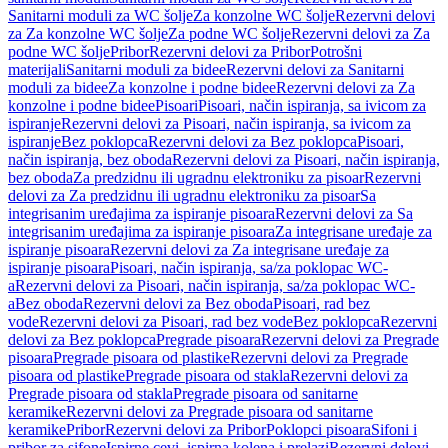
Sanitarni moduli za WC šolje
Za konzolne WC šolje
Rezervni delovi
za Za konzolne WC šolje
Za podne WC šolje
Rezervni delovi za Za
podne WC šolje
Pribor
Rezervni delovi za Pribor
Potrošni
materijali
Sanitarni moduli za bidee
Rezervni delovi za Sanitarni
moduli za bidee
Za konzolne i podne bidee
Rezervni delovi za Za
konzolne i podne bidee
Pisoari
Pisoari, način ispiranja, sa ivicom za
ispiranje
Rezervni delovi za Pisoari, način ispiranja, sa ivicom za
ispiranje
Bez poklopca
Rezervni delovi za Bez poklopca
Pisoari,
način ispiranja, bez oboda
Rezervni delovi za Pisoari, način ispiranja,
bez oboda
Za predzidnu ili ugradnu elektroniku za pisoar
Rezervni
delovi za Za predzidnu ili ugradnu elektroniku za pisoar
Sa
integrisanim uređajima za ispiranje pisoara
Rezervni delovi za Sa
integrisanim uređajima za ispiranje pisoara
Za integrisane uređaje za
ispiranje pisoara
Rezervni delovi za Za integrisane uređaje za
ispiranje pisoara
Pisoari, način ispiranja, sa/za poklopac WC-
a
Rezervni delovi za Pisoari, način ispiranja, sa/za poklopac WC-
a
Bez oboda
Rezervni delovi za Bez oboda
Pisoari, rad bez
vode
Rezervni delovi za Pisoari, rad bez vode
Bez poklopca
Rezervni
delovi za Bez poklopca
Pregrade pisoara
Rezervni delovi za Pregrade
pisoara
Pregrade pisoara od plastike
Rezervni delovi za Pregrade
pisoara od plastike
Pregrade pisoara od stakla
Rezervni delovi za
Pregrade pisoara od stakla
Pregrade pisoara od sanitarne
keramike
Rezervni delovi za Pregrade pisoara od sanitarne
keramike
Pribor
Rezervni delovi za Pribor
Poklopci pisoara
Sifoni i
pribor za sifone
Ispirne cevi, ispirna kolena i prelazi
Rezervni delovi