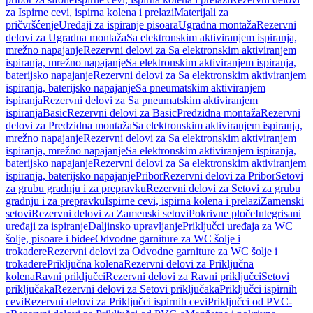
za Ispirne cevi, ispirna kolena i prelazi
Materijali za
pričvršćenje
Uređaji za ispiranje pisoara
Ugradna montaža
Rezervni
delovi za Ugradna montaža
Sa elektronskim aktiviranjem ispiranja,
mrežno napajanje
Rezervni delovi za Sa elektronskim aktiviranjem
ispiranja, mrežno napajanje
Sa elektronskim aktiviranjem ispiranja,
baterijsko napajanje
Rezervni delovi za Sa elektronskim aktiviranjem
ispiranja, baterijsko napajanje
Sa pneumatskim aktiviranjem
ispiranja
Rezervni delovi za Sa pneumatskim aktiviranjem
ispiranja
Basic
Rezervni delovi za Basic
Predzidna montaža
Rezervni
delovi za Predzidna montaža
Sa elektronskim aktiviranjem ispiranja,
mrežno napajanje
Rezervni delovi za Sa elektronskim aktiviranjem
ispiranja, mrežno napajanje
Sa elektronskim aktiviranjem ispiranja,
baterijsko napajanje
Rezervni delovi za Sa elektronskim aktiviranjem
ispiranja, baterijsko napajanje
Pribor
Rezervni delovi za Pribor
Setovi
za grubu gradnju i za prepravku
Rezervni delovi za Setovi za grubu
gradnju i za prepravku
Ispirne cevi, ispirna kolena i prelazi
Zamenski
setovi
Rezervni delovi za Zamenski setovi
Pokrivne ploče
Integrisani
uređaji za ispiranje
Daljinsko upravljanje
Priključci uređaja za WC
šolje, pisoare i bidee
Odvodne garniture za WC šolje i
trokadere
Rezervni delovi za Odvodne garniture za WC šolje i
trokadere
Priključna kolena
Rezervni delovi za Priključna
kolena
Ravni priključci
Rezervni delovi za Ravni priključci
Setovi
priključaka
Rezervni delovi za Setovi priključaka
Priključci ispirnih
cevi
Rezervni delovi za Priključci ispirnih cevi
Priključci od PVC-