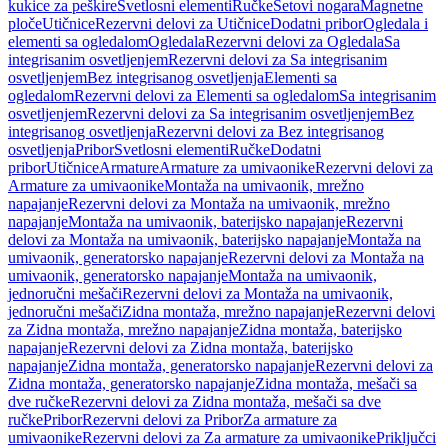
kukice za peškire
Svetlosni elementi
Ručke
Setovi nogara
Magnetne
ploče
Utičnice
Rezervni delovi za Utičnice
Dodatni pribor
Ogledala i
elementi sa ogledalom
Ogledala
Rezervni delovi za Ogledala
Sa
integrisanim osvetljenjem
Rezervni delovi za Sa integrisanim
osvetljenjem
Bez integrisanog osvetljenja
Elementi sa
ogledalom
Rezervni delovi za Elementi sa ogledalom
Sa integrisanim
osvetljenjem
Rezervni delovi za Sa integrisanim osvetljenjem
Bez
integrisanog osvetljenja
Rezervni delovi za Bez integrisanog
osvetljenja
Pribor
Svetlosni elementi
Ručke
Dodatni
pribor
Utičnice
Armature
Armature za umivaonike
Rezervni delovi za
Armature za umivaonike
Montaža na umivaonik, mrežno
napajanje
Rezervni delovi za Montaža na umivaonik, mrežno
napajanje
Montaža na umivaonik, baterijsko napajanje
Rezervni
delovi za Montaža na umivaonik, baterijsko napajanje
Montaža na
umivaonik, generatorsko napajanje
Rezervni delovi za Montaža na
umivaonik, generatorsko napajanje
Montaža na umivaonik,
jednoručni mešači
Rezervni delovi za Montaža na umivaonik,
jednoručni mešači
Zidna montaža, mrežno napajanje
Rezervni delovi
za Zidna montaža, mrežno napajanje
Zidna montaža, baterijsko
napajanje
Rezervni delovi za Zidna montaža, baterijsko
napajanje
Zidna montaža, generatorsko napajanje
Rezervni delovi za
Zidna montaža, generatorsko napajanje
Zidna montaža, mešači sa
dve ručke
Rezervni delovi za Zidna montaža, mešači sa dve
ručke
Pribor
Rezervni delovi za Pribor
Za armature za
umivaonike
Rezervni delovi za Za armature za umivaonike
Priključci