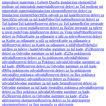
mineralnog materijala i Geberit Duofix instalacioni elementi
Tuš
podloge od mineralnih materijala
Rezervni delovi za Tuš podloge od
mineralnih materijala
Instalacioni elementi
Rezervni delovi za
Instalacioni elementi
Specifični odvodi za tuš kade
Rezervni delovi za
Specifični odvodi za tuš kade
Pribor
Tuš kabine
Rezervni delovi za
Tuš kabine
Tuš kabine
Rezervni delovi za Tuš kabine
Bočne pregrade
za tuševe u ravni poda
Rezervni delovi za Bočne pregrade za tuševe
u ravni poda
Vrata tuša
Rezervni delovi za Vrata tuša
Pribor
Rezervni
delovi za Pribor
Kutije za odlaganje u niši za tuševe
Rezervni delovi
za Kutije za odlaganje u niši za tuševe
Kutije za odlaganje u
niši
Rezervni delovi za Kutije za odlaganje u niši
Pribor
Priključci
uređaja za tuševe i kade
Odvodne garniture za tuš kade, d52
Rezervni
delovi za Odvodne garniture za tuš kade, d52
Sa poklopcem
odvoda
Rezervni delovi za Sa poklopcem odvoda
Poklopci
odvoda
Rezervni delovi za Poklopci odvoda
Odvodne garniture za
tuš kade, d90
Rezervni delovi za Odvodne garniture za tuš kade,
d90
Sa poklopcem odvoda
Rezervni delovi za Sa poklopcem
odvoda
Bez poklopca odvoda
Rezervni delovi za Bez poklopca
odvoda
Poklopci odvoda
Rezervni delovi za Poklopci
odvoda
Odvodne garniture za tuš kade Sestra
Rezervni delovi za
Odvodne garniture za tuš kade Sestra
Bez poklopca odvoda
Rezervni
delovi za Bez poklopca odvoda
Odvodne garniture za kade,
d52
Rezervni delovi za Odvodne garniture za kade, d52
Sa
aktiviranjem okretanjem
Rezervni delovi za Sa aktiviranjem
okretanjem
Setovi za finu montažu za aktiviranje