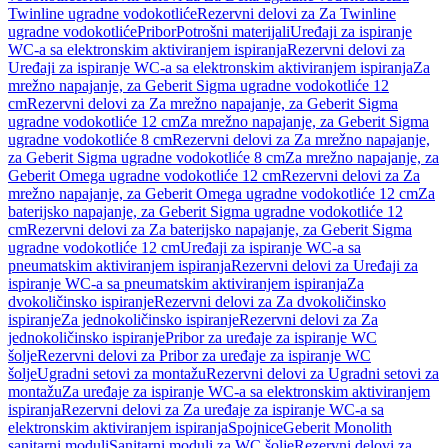
Twinline ugradne vodokotliće
Rezervni delovi za Za Twinline
ugradne vodokotliće
Pribor
Potrošni materijali
Uređaji za ispiranje
WC-a sa elektronskim aktiviranjem ispiranja
Rezervni delovi za
Uređaji za ispiranje WC-a sa elektronskim aktiviranjem ispiranja
Za
mrežno napajanje, za Geberit Sigma ugradne vodokotliće 12
cm
Rezervni delovi za Za mrežno napajanje, za Geberit Sigma
ugradne vodokotliće 12 cm
Za mrežno napajanje, za Geberit Sigma
ugradne vodokotliće 8 cm
Rezervni delovi za Za mrežno napajanje,
za Geberit Sigma ugradne vodokotliće 8 cm
Za mrežno napajanje, za
Geberit Omega ugradne vodokotliće 12 cm
Rezervni delovi za Za
mrežno napajanje, za Geberit Omega ugradne vodokotliće 12 cm
Za
baterijsko napajanje, za Geberit Sigma ugradne vodokotliće 12
cm
Rezervni delovi za Za baterijsko napajanje, za Geberit Sigma
ugradne vodokotliće 12 cm
Uređaji za ispiranje WC-a sa
pneumatskim aktiviranjem ispiranja
Rezervni delovi za Uređaji za
ispiranje WC-a sa pneumatskim aktiviranjem ispiranja
Za
dvokoličinsko ispiranje
Rezervni delovi za Za dvokoličinsko
ispiranje
Za jednokoličinsko ispiranje
Rezervni delovi za Za
jednokoličinsko ispiranje
Pribor za uređaje za ispiranje WC
šolje
Rezervni delovi za Pribor za uređaje za ispiranje WC
šolje
Ugradni setovi za montažu
Rezervni delovi za Ugradni setovi za
montažu
Za uređaje za ispiranje WC-a sa elektronskim aktiviranjem
ispiranja
Rezervni delovi za Za uređaje za ispiranje WC-a sa
elektronskim aktiviranjem ispiranja
Spojnice
Geberit Monolith
sanitarni moduli
Sanitarni moduli za WC šolje
Rezervni delovi za