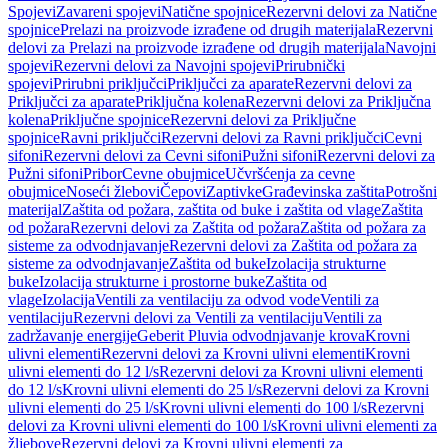
Spojevi
Zavareni spojevi
Natične spojnice
Rezervni delovi za Natične
spojnice
Prelazi na proizvode izrađene od drugih materijala
Rezervni
delovi za Prelazi na proizvode izrađene od drugih materijala
Navojni
spojevi
Rezervni delovi za Navojni spojevi
Prirubnički
spojevi
Prirubni priključci
Priključci za aparate
Rezervni delovi za
Priključci za aparate
Priključna kolena
Rezervni delovi za Priključna
kolena
Priključne spojnice
Rezervni delovi za Priključne
spojnice
Ravni priključci
Rezervni delovi za Ravni priključci
Cevni
sifoni
Rezervni delovi za Cevni sifoni
Pužni sifoni
Rezervni delovi za
Pužni sifoni
Pribor
Cevne obujmice
Učvršćenja za cevne
obujmice
Noseći žlebovi
Čepovi
Zaptivke
Građevinska zaštita
Potrošni
materijal
Zaštita od požara, zaštita od buke i zaštita od vlage
Zaštita
od požara
Rezervni delovi za Zaštita od požara
Zaštita od požara za
sisteme za odvodnjavanje
Rezervni delovi za Zaštita od požara za
sisteme za odvodnjavanje
Zaštita od buke
Izolacija strukturne
buke
Izolacija strukturne i prostorne buke
Zaštita od
vlage
Izolacija
Ventili za ventilaciju za odvod vode
Ventili za
ventilaciju
Rezervni delovi za Ventili za ventilaciju
Ventili za
zadržavanje energije
Geberit Pluvia odvodnjavanje krova
Krovni
ulivni elementi
Rezervni delovi za Krovni ulivni elementi
Krovni
ulivni elementi do 12 l/s
Rezervni delovi za Krovni ulivni elementi
do 12 l/s
Krovni ulivni elementi do 25 l/s
Rezervni delovi za Krovni
ulivni elementi do 25 l/s
Krovni ulivni elementi do 100 l/s
Rezervni
delovi za Krovni ulivni elementi do 100 l/s
Krovni ulivni elementi za
žljebove
Rezervni delovi za Krovni ulivni elementi za