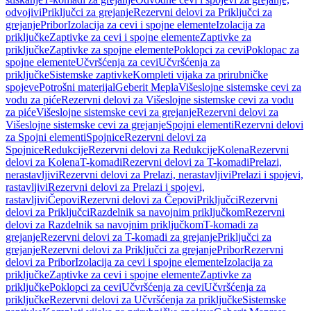
odvojivi
Priključci za grejanje
Rezervni delovi za Priključci za
grejanje
Pribor
Izolacija za cevi i spojne elemente
Izolacija za
priključke
Zaptivke za cevi i spojne elemente
Zaptivke za
priključke
Zaptivke za spojne elemente
Poklopci za cevi
Poklopac za
spojne elemente
Učvršćenja za cevi
Učvršćenja za
priključke
Sistemske zaptivke
Kompleti vijaka za prirubničke
spojeve
Potrošni materijal
Geberit Mepla
Višeslojne sistemske cevi za
vodu za piće
Rezervni delovi za Višeslojne sistemske cevi za vodu
za piće
Višeslojne sistemske cevi za grejanje
Rezervni delovi za
Višeslojne sistemske cevi za grejanje
Spojni elementi
Rezervni delovi
za Spojni elementi
Spojnice
Rezervni delovi za
Spojnice
Redukcije
Rezervni delovi za Redukcije
Kolena
Rezervni
delovi za Kolena
T-komadi
Rezervni delovi za T-komadi
Prelazi,
nerastavljivi
Rezervni delovi za Prelazi, nerastavljivi
Prelazi i spojevi,
rastavljivi
Rezervni delovi za Prelazi i spojevi,
rastavljivi
Čepovi
Rezervni delovi za Čepovi
Priključci
Rezervni
delovi za Priključci
Razdelnik sa navojnim priključkom
Rezervni
delovi za Razdelnik sa navojnim priključkom
T-komadi za
grejanje
Rezervni delovi za T-komadi za grejanje
Priključci za
grejanje
Rezervni delovi za Priključci za grejanje
Pribor
Rezervni
delovi za Pribor
Izolacija za cevi i spojne elemente
Izolacija za
priključke
Zaptivke za cevi i spojne elemente
Zaptivke za
priključke
Poklopci za cevi
Učvršćenja za cevi
Učvršćenja za
priključke
Rezervni delovi za Učvršćenja za priključke
Sistemske