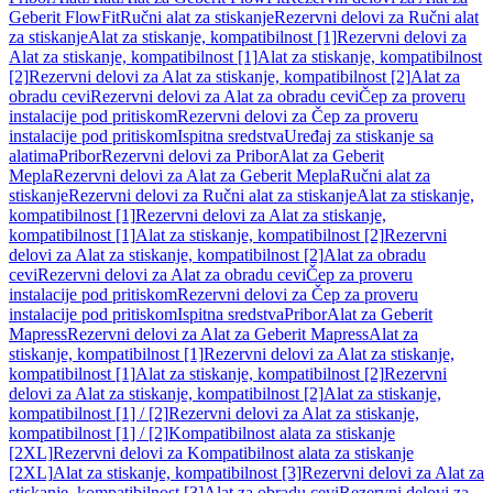
Geberit FlowFit
Ručni alat za stiskanje
Rezervni delovi za Ručni alat
za stiskanje
Alat za stiskanje, kompatibilnost [1]
Rezervni delovi za
Alat za stiskanje, kompatibilnost [1]
Alat za stiskanje, kompatibilnost
[2]
Rezervni delovi za Alat za stiskanje, kompatibilnost [2]
Alat za
obradu cevi
Rezervni delovi za Alat za obradu cevi
Čep za proveru
instalacije pod pritiskom
Rezervni delovi za Čep za proveru
instalacije pod pritiskom
Ispitna sredstva
Uređaj za stiskanje sa
alatima
Pribor
Rezervni delovi za Pribor
Alat za Geberit
Mepla
Rezervni delovi za Alat za Geberit Mepla
Ručni alat za
stiskanje
Rezervni delovi za Ručni alat za stiskanje
Alat za stiskanje,
kompatibilnost [1]
Rezervni delovi za Alat za stiskanje,
kompatibilnost [1]
Alat za stiskanje, kompatibilnost [2]
Rezervni
delovi za Alat za stiskanje, kompatibilnost [2]
Alat za obradu
cevi
Rezervni delovi za Alat za obradu cevi
Čep za proveru
instalacije pod pritiskom
Rezervni delovi za Čep za proveru
instalacije pod pritiskom
Ispitna sredstva
Pribor
Alat za Geberit
Mapress
Rezervni delovi za Alat za Geberit Mapress
Alat za
stiskanje, kompatibilnost [1]
Rezervni delovi za Alat za stiskanje,
kompatibilnost [1]
Alat za stiskanje, kompatibilnost [2]
Rezervni
delovi za Alat za stiskanje, kompatibilnost [2]
Alat za stiskanje,
kompatibilnost [1] / [2]
Rezervni delovi za Alat za stiskanje,
kompatibilnost [1] / [2]
Kompatibilnost alata za stiskanje
[2XL]
Rezervni delovi za Kompatibilnost alata za stiskanje
[2XL]
Alat za stiskanje, kompatibilnost [3]
Rezervni delovi za Alat za
stiskanje, kompatibilnost [3]
Alat za obradu cevi
Rezervni delovi za