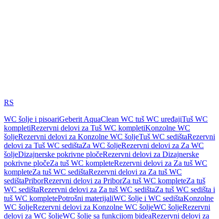
RS
WC šolje i pisoari
Geberit AquaClean WC tuš WC uređaji
Tuš WC
kompleti
Rezervni delovi za Tuš WC kompleti
Konzolne WC
šolje
Rezervni delovi za Konzolne WC šolje
Tuš WC sedišta
Rezervni
delovi za Tuš WC sedišta
Za WC šolje
Rezervni delovi za Za WC
šolje
Dizajnerske pokrivne ploče
Rezervni delovi za Dizajnerske
pokrivne ploče
Za tuš WC komplete
Rezervni delovi za Za tuš WC
komplete
Za tuš WC sedišta
Rezervni delovi za Za tuš WC
sedišta
Pribor
Rezervni delovi za Pribor
Za tuš WC komplete
Za tuš
WC sedišta
Rezervni delovi za Za tuš WC sedišta
Za tuš WC sedišta i
tuš WC komplete
Potrošni materijali
WC šolje i WC sedišta
Konzolne
WC šolje
Rezervni delovi za Konzolne WC šolje
WC šolje
Rezervni
delovi za WC šolje
WC šolje sa funkcijom bidea
Rezervni delovi za