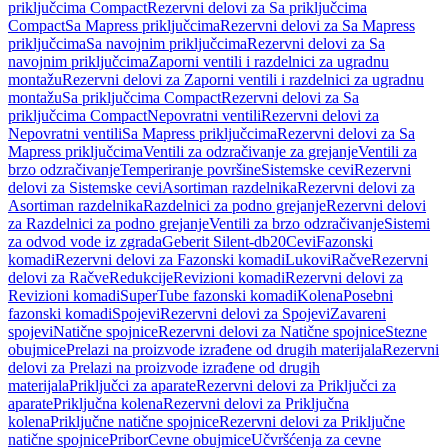
priključcima Compact
Rezervni delovi za Sa priključcima
Compact
Sa Mapress priključcima
Rezervni delovi za Sa Mapress
priključcima
Sa navojnim priključcima
Rezervni delovi za Sa
navojnim priključcima
Zaporni ventili i razdelnici za ugradnu
montažu
Rezervni delovi za Zaporni ventili i razdelnici za ugradnu
montažu
Sa priključcima Compact
Rezervni delovi za Sa
priključcima Compact
Nepovratni ventili
Rezervni delovi za
Nepovratni ventili
Sa Mapress priključcima
Rezervni delovi za Sa
Mapress priključcima
Ventili za odzračivanje za grejanje
Ventili za
brzo odzračivanje
Temperiranje površine
Sistemske cevi
Rezervni
delovi za Sistemske cevi
Asortiman razdelnika
Rezervni delovi za
Asortiman razdelnika
Razdelnici za podno grejanje
Rezervni delovi
za Razdelnici za podno grejanje
Ventili za brzo odzračivanje
Sistemi
za odvod vode iz zgrada
Geberit Silent-db20
Cevi
Fazonski
komadi
Rezervni delovi za Fazonski komadi
Lukovi
Račve
Rezervni
delovi za Račve
Redukcije
Revizioni komadi
Rezervni delovi za
Revizioni komadi
SuperTube fazonski komadi
Kolena
Posebni
fazonski komadi
Spojevi
Rezervni delovi za Spojevi
Zavareni
spojevi
Natične spojnice
Rezervni delovi za Natične spojnice
Stezne
obujmice
Prelazi na proizvode izrađene od drugih materijala
Rezervni
delovi za Prelazi na proizvode izrađene od drugih
materijala
Priključci za aparate
Rezervni delovi za Priključci za
aparate
Priključna kolena
Rezervni delovi za Priključna
kolena
Priključne natične spojnice
Rezervni delovi za Priključne
natične spojnice
Pribor
Cevne obujmice
Učvršćenja za cevne