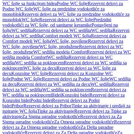
WC šolje sa funkcijom bidea
Podne WC šolje
Rezervni delovi za
Podne WC šolje
WC šolje za predzidne vodokotliće za
monoblok
Rezervni delovi za WC šolje za predzidne vodokotliće za
monoblok
WC šolje
Rezervni delovi za WC šolje
Predzidni
vodokotlići za WC šolje, od sanitarne keramike
Postavljeni na
šolju
WC sedišta
Rezervni delovi za WC sedišta
WC sedišta
Rezervni
delovi za WC sedišta
Comfort modeli WC šolja
Rezervni delovi za
Comfort modeli WC šolja
WC šolje, povišene
Rezervni delovi za
WC šolje, povišene
WC šolje, produžene
Rezervni delovi za WC
šolje, produžene
WC sedišta modela Comfort
Rezervni delovi za WC
sedišta modela Comfort
WC sedišta
Rezervni delovi za WC
sedišta
WC sedišta sa poklopcem
Rezervni delovi za WC sedišta sa
poklopcem
WC šolje za decu
Rezervni delovi za WC šolje za
decu
Konzolne WC šolje
Rezervni delovi za Konzolne WC
šolje
Podne WC šolje
Rezervni delovi za Podne WC šolje
WC sedišta
za decu
Rezervni delovi za WC sedišta za decu
WC sedišta
Rezervni
delovi za WC sedišta
WC sedišta sa poklopcem
Rezervni delovi za
WC sedišta sa poklopcem
Bidei
Konzolni bidei
Rezervni delovi za
Konzolni bidei
Podni bidei
Rezervni delovi za Podni
bidei
Pribor
Rezervni delovi za Pribor
Tipke za aktiviranje i uređaji za
ispiranje WC šolja
Tipke za aktiviranje
Rezervni delovi za Tipke za
aktiviranje
Za Sigma ugradne vodokotliće
Rezervni delovi za Za
Sigma ugradne vodokotliće
Za Omega ugradne vodokotliće
Rezervni
delovi za Za Omega ugradne vodokotliće
Za Delta ugradne
vodokotliće
Rezervni delovi za Za Delta ugradne vodokotliće
Za