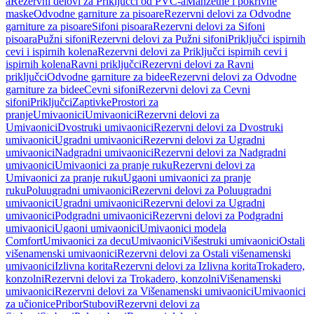
a
Rezervni delovi za Priključci od PVC-a
Manžetne i pokrivne
maske
Odvodne garniture za pisoare
Rezervni delovi za Odvodne
garniture za pisoare
Sifoni pisoara
Rezervni delovi za Sifoni
pisoara
Pužni sifoni
Rezervni delovi za Pužni sifoni
Priključci ispirnih
cevi i ispirnih kolena
Rezervni delovi za Priključci ispirnih cevi i
ispirnih kolena
Ravni priključci
Rezervni delovi za Ravni
priključci
Odvodne garniture za bidee
Rezervni delovi za Odvodne
garniture za bidee
Cevni sifoni
Rezervni delovi za Cevni
sifoni
Priključci
Zaptivke
Prostori za
pranje
Umivaonici
Umivaonici
Rezervni delovi za
Umivaonici
Dvostruki umivaonici
Rezervni delovi za Dvostruki
umivaonici
Ugradni umivaonici
Rezervni delovi za Ugradni
umivaonici
Nadgradni umivaonici
Rezervni delovi za Nadgradni
umivaonici
Umivaonici za pranje ruku
Rezervni delovi za
Umivaonici za pranje ruku
Ugaoni umivaonici za pranje
ruku
Poluugradni umivaonici
Rezervni delovi za Poluugradni
umivaonici
Ugradni umivaonici
Rezervni delovi za Ugradni
umivaonici
Podgradni umivaonici
Rezervni delovi za Podgradni
umivaonici
Ugaoni umivaonici
Umivaonici modela
Comfort
Umivaonici za decu
Umivaonici
Višestruki umivaonici
Ostali
višenamenski umivaonici
Rezervni delovi za Ostali višenamenski
umivaonici
Izlivna korita
Rezervni delovi za Izlivna korita
Trokadero,
konzolni
Rezervni delovi za Trokadero, konzolni
Višenamenski
umivaonici
Rezervni delovi za Višenamenski umivaonici
Umivaonici
za učionice
Pribor
Stubovi
Rezervni delovi za