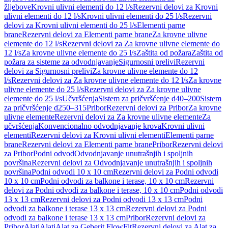
žljebove
Krovni ulivni elementi do 12 l/s
Rezervni delovi za Krovni
ulivni elementi do 12 l/s
Krovni ulivni elementi do 25 l/s
Rezervni
delovi za Krovni ulivni elementi do 25 l/s
Elementi parne
brane
Rezervni delovi za Elementi parne brane
Za krovne ulivne
elemente do 12 l/s
Rezervni delovi za Za krovne ulivne elemente do
12 l/s
Za krovne ulivne elemente do 25 l/s
Zaštita od požara
Zaštita od
požara za sisteme za odvodnjavanje
Sigurnosni prelivi
Rezervni
delovi za Sigurnosni prelivi
Za krovne ulivne elemente do 12
l/s
Rezervni delovi za Za krovne ulivne elemente do 12 l/s
Za krovne
ulivne elemente do 25 l/s
Rezervni delovi za Za krovne ulivne
elemente do 25 l/s
Učvršćenja
Sistem za pričvršćenje d40–200
Sistem
za pričvršćenje d250–315
Pribor
Rezervni delovi za Pribor
Za krovne
ulivne elemente
Rezervni delovi za Za krovne ulivne elemente
Za
učvršćenja
Konvencionalno odvodnjavanje krova
Krovni ulivni
elementi
Rezervni delovi za Krovni ulivni elementi
Elementi parne
brane
Rezervni delovi za Elementi parne brane
Pribor
Rezervni delovi
za Pribor
Podni odvod
Odvodnjavanje unutrašnjih i spoljnih
površina
Rezervni delovi za Odvodnjavanje unutrašnjih i spoljnih
površina
Podni odvodi 10 x 10 cm
Rezervni delovi za Podni odvodi
10 x 10 cm
Podni odvodi za balkone i terase, 10 x 10 cm
Rezervni
delovi za Podni odvodi za balkone i terase, 10 x 10 cm
Podni odvodi
13 x 13 cm
Rezervni delovi za Podni odvodi 13 x 13 cm
Podni
odvodi za balkone i terase 13 x 13 cm
Rezervni delovi za Podni
odvodi za balkone i terase 13 x 13 cm
Pribor
Rezervni delovi za
Pribor
Alati
Alati
Alat za Geberit FlowFit
Rezervni delovi za Alat za