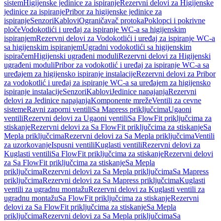
sistem
Higijenske jedinice za ispiranje
Rezervni delovi za Higijenske
jedinice za ispiranje
Pribor za higijenske jedinice za
ispiranje
Senzori
Kablovi
Ograničavač protoka
Poklopci i pokrivne
ploče
Vodokotlići i uređaj za ispiranje WC-a sa higijenskim
ispiranjem
Rezervni delovi za Vodokotlići i uređaj za ispiranje WC-a
sa higijenskim ispiranjem
Ugradni vodokotlići sa higijenskim
ispiračem
Higijenski ugrađeni moduli
Rezervni delovi za Higijenski
ugrađeni moduli
Pribor za vodokotlić i uređaj za ispiranje WC-a sa
uređajem za higijensko ispiranje instalacije
Rezervni delovi za Pribor
za vodokotlić i uređaj za ispiranje WC-a sa uređajem za higijensko
ispiranje instalacije
Senzori
Kablovi
Jedinice napajanja
Rezervni
delovi za Jedinice napajanja
Komponente mreže
Ventili za cevne
sisteme
Ravni zaporni ventili
Sa Mapress priključcima
Ugaoni
ventili
Rezervni delovi za Ugaoni ventili
Sa FlowFit priključcima za
stiskanje
Rezervni delovi za Sa FlowFit priključcima za stiskanje
Sa
Mepla priključcima
Rezervni delovi za Sa Mepla priključcima
Ventili
za uzorkovanje
Ispusni ventili
Kuglasti ventili
Rezervni delovi za
Kuglasti ventili
Sa FlowFit priključcima za stiskanje
Rezervni delovi
za Sa FlowFit priključcima za stiskanje
Sa Mepla
priključcima
Rezervni delovi za Sa Mepla priključcima
Sa Mapress
priključcima
Rezervni delovi za Sa Mapress priključcima
Kuglasti
ventili za ugradnu montažu
Rezervni delovi za Kuglasti ventili za
ugradnu montažu
Sa FlowFit priključcima za stiskanje
Rezervni
delovi za Sa FlowFit priključcima za stiskanje
Sa Mepla
priključcima
Rezervni delovi za Sa Mepla priključcima
Sa