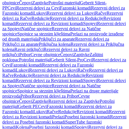
obujmice
Čepovi
Zaptivke
Potrošni materijal
Geberit Silent-
PP
Cevi
Rezervni delovi za Cevi
Fazonski komadi
Rezervni delovi za
Fazonski komadi
Lukovi
Rezervni delovi za Lukovi
Račve
Rezervni
delovi za Račve
Redukcije
Rezervni delovi za Redukcije
Revizioni
komadi
Rezervni delovi za Revizioni komadi
Spojevi
Rezervni delovi
za Spojevi
Natične spojnice
Rezervni delovi za Natične
spojnice
Spojnice sa steznim klještima
Prelazi na proizvode izrađene
od drugih materijala
Priključci za aparate
Rezervni delovi za
Priključci za aparate
Priključna kolena
Rezervni delovi za Priključna
kolena
Ravni priključci
Rezervni delovi za Ravni
priključci
Pribor
Cevne obujmice
Čepovi
Zaptivke
Zaštitni
poklopac
Potrošni materijal
Geberit Silent-Pro
Cevi
Rezervni delovi za
Cevi
Fazonski komadi
Rezervni delovi za Fazonski
komadi
Lukovi
Rezervni delovi za Lukovi
Račve
Rezervni delovi za
Račve
Redukcije
Rezervni delovi za Redukcije
Revizioni
komadi
Rezervni delovi za Revizioni komadi
Spojevi
Rezervni delovi
za Spojevi
Natične spojnice
Rezervni delovi za Natične
spojnice
Spojnice sa steznim klještima
Prelazi na druge materijale
proizvoda
Pribor
Rezervni delovi za Pribor
Cevne
obujmice
Čepovi
Zaptivke
Rezervni delovi za Zaptivke
Potrošni
materijal
Geberit PE
Cevi
Fazonski komadi
Rezervni delovi za
Fazonski komadi
Lukovi
Račve
Redukcije
Revizioni komadi
Rezervni
delovi za Revizioni komadi
Prelazi
Posebni fazonski komadi
Rezervni
delovi za Posebni fazonski komadi
SuperTube fazonski
komadi
Kolena
Posebni fazonski komadi
Spojevi
Rezervni delovi za