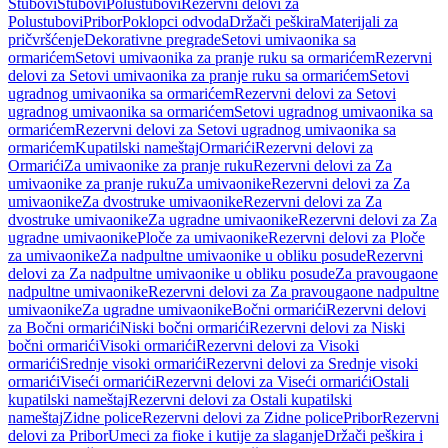
Stubovi
Stubovi
Polustubovi
Rezervni delovi za
Polustubovi
Pribor
Poklopci odvoda
Držači peškira
Materijali za
pričvršćenje
Dekorativne pregrade
Setovi umivaonika sa
ormarićem
Setovi umivaonika za pranje ruku sa ormarićem
Rezervni
delovi za Setovi umivaonika za pranje ruku sa ormarićem
Setovi
ugradnog umivaonika sa ormarićem
Rezervni delovi za Setovi
ugradnog umivaonika sa ormarićem
Setovi ugradnog umivaonika sa
ormarićem
Rezervni delovi za Setovi ugradnog umivaonika sa
ormarićem
Kupatilski nameštaj
Ormarići
Rezervni delovi za
Ormarići
Za umivaonike za pranje ruku
Rezervni delovi za Za
umivaonike za pranje ruku
Za umivaonike
Rezervni delovi za Za
umivaonike
Za dvostruke umivaonike
Rezervni delovi za Za
dvostruke umivaonike
Za ugradne umivaonike
Rezervni delovi za Za
ugradne umivaonike
Ploče za umivaonike
Rezervni delovi za Ploče
za umivaonike
Za nadpultne umivaonike u obliku posude
Rezervni
delovi za Za nadpultne umivaonike u obliku posude
Za pravougaone
nadpultne umivaonike
Rezervni delovi za Za pravougaone nadpultne
umivaonike
Za ugradne umivaonike
Bočni ormarići
Rezervni delovi
za Bočni ormarići
Niski bočni ormarići
Rezervni delovi za Niski
bočni ormarići
Visoki ormarići
Rezervni delovi za Visoki
ormarići
Srednje visoki ormarići
Rezervni delovi za Srednje visoki
ormarići
Viseći ormarići
Rezervni delovi za Viseći ormarići
Ostali
kupatilski nameštaj
Rezervni delovi za Ostali kupatilski
nameštaj
Zidne police
Rezervni delovi za Zidne police
Pribor
Rezervni
delovi za Pribor
Umeci za fioke i kutije za slaganje
Držači peškira i