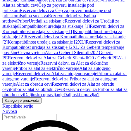
Alat za obradu cevi
Čep za proveru instalacije pod
pritiskom
Rezervni delovi za Čep za proveru instalacije pod
pritiskom
Ispitna sredstva
Rezervni delovi za Ispitna
sredstva
Pribor
Uređaji za stiskanje
Rezervni delovi za Uređaji za
stiskanje
Kompatibilnost uređaja za stiskanje [1]
Rezervni delovi za
Kompatibilnost uređaja za stiskanje [1]
Kompatibilnost uređaja za
stiskanje [2]
Rezervni delovi za Kompatibilnost uređaja za stiskanje
[2]
Kompatibilnost uređaja za stiskanje [2XL]
Rezervni delovi za
Kompatibilnost uređaja za stiskanje [2XL]
Za Geberit temperiranje
površine
Cevna vretena
Alat za Geberit Silent-db20 / Geberit
PE
Rezervni delovi za Alat za Geberit Silent-db20 / Geberit PE
Alat
za električno varenje
Rezervni delovi za Alat za električno
varenje
Pribor za alat za električno varenje
Alat za autogeno
varenje
Rezervni delovi za Alat za autogeno varenje
Pribor za alat za
autogeno varenje
Rezervni delovi za Pribor za alat za autogeno
varenje
Alat za obradu cevi
Rezervni delovi za Alat za obradu
cevi
Pribor za alat za obradu cevi
Rezervni delovi za Pribor za alat za
obradu cevi
Daljinsko upravljanje
Daljinski upravljači
Kategorije proizvoda
Kupatilske serije
Novosti