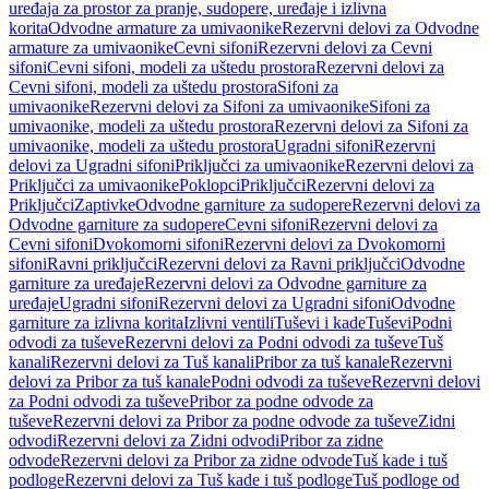
uređaja za prostor za pranje, sudopere, uređaje i izlivna
korita
Odvodne armature za umivaonike
Rezervni delovi za Odvodne
armature za umivaonike
Cevni sifoni
Rezervni delovi za Cevni
sifoni
Cevni sifoni, modeli za uštedu prostora
Rezervni delovi za
Cevni sifoni, modeli za uštedu prostora
Sifoni za
umivaonike
Rezervni delovi za Sifoni za umivaonike
Sifoni za
umivaonike, modeli za uštedu prostora
Rezervni delovi za Sifoni za
umivaonike, modeli za uštedu prostora
Ugradni sifoni
Rezervni
delovi za Ugradni sifoni
Priključci za umivaonike
Rezervni delovi za
Priključci za umivaonike
Poklopci
Priključci
Rezervni delovi za
Priključci
Zaptivke
Odvodne garniture za sudopere
Rezervni delovi za
Odvodne garniture za sudopere
Cevni sifoni
Rezervni delovi za
Cevni sifoni
Dvokomorni sifoni
Rezervni delovi za Dvokomorni
sifoni
Ravni priključci
Rezervni delovi za Ravni priključci
Odvodne
garniture za uređaje
Rezervni delovi za Odvodne garniture za
uređaje
Ugradni sifoni
Rezervni delovi za Ugradni sifoni
Odvodne
garniture za izlivna korita
Izlivni ventili
Tuševi i kade
Tuševi
Podni
odvodi za tuševe
Rezervni delovi za Podni odvodi za tuševe
Tuš
kanali
Rezervni delovi za Tuš kanali
Pribor za tuš kanale
Rezervni
delovi za Pribor za tuš kanale
Podni odvodi za tuševe
Rezervni delovi
za Podni odvodi za tuševe
Pribor za podne odvode za
tuševe
Rezervni delovi za Pribor za podne odvode za tuševe
Zidni
odvodi
Rezervni delovi za Zidni odvodi
Pribor za zidne
odvode
Rezervni delovi za Pribor za zidne odvode
Tuš kade i tuš
podloge
Rezervni delovi za Tuš kade i tuš podloge
Tuš podloge od