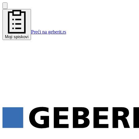
Preći na geberit.rs
Moji spiskovi