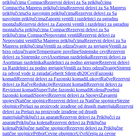
priključcima Compact
Rezervni delovi za Sa priključcima
Compact
Sa Mapress priključcima
Rezervni delovi za Sa Mapress
priključcima
Sa navojnim priključcima
Rezervni delovi za Sa
navojnim priključcima
Zaporni ventili i razdelnici za ugradnu
montažu
Rezervni delovi za Zaporni ventili i razdelnici za ugradnu
montažu
Sa priključcima Compact
Rezervni delovi za Sa
priključcima Compact
Nepovratni ventili
Rezervni delovi za
Nepovratni ventili
Sa Mapress priključcima
Rezervni delovi za Sa
Mapress priključcima
Ventili za odzračivanje za grejanje
Ventili za
brzo odzračivanje
Temperiranje površine
Sistemske cevi
Rezervni
delovi za Sistemske cevi
Asortiman razdelnika
Rezervni delovi za
Asortiman razdelnika
Razdelnici za podno grejanje
Rezervni delovi
za Razdelnici za podno grejanje
Ventili za brzo odzračivanje
Sistemi
za odvod vode iz zgrada
Geberit Silent-db20
Cevi
Fazonski
komadi
Rezervni delovi za Fazonski komadi
Lukovi
Račve
Rezervni
delovi za Račve
Redukcije
Revizioni komadi
Rezervni delovi za
Revizioni komadi
SuperTube fazonski komadi
Kolena
Posebni
fazonski komadi
Spojevi
Rezervni delovi za Spojevi
Zavareni
spojevi
Natične spojnice
Rezervni delovi za Natične spojnice
Stezne
obujmice
Prelazi na proizvode izrađene od drugih materijala
Rezervni
delovi za Prelazi na proizvode izrađene od drugih
materijala
Priključci za aparate
Rezervni delovi za Priključci za
aparate
Priključna kolena
Rezervni delovi za Priključna
kolena
Priključne natične spojnice
Rezervni delovi za Priključne
natične spojnice
Pribor
Cevne obujmice
Učvršćenja za cevne