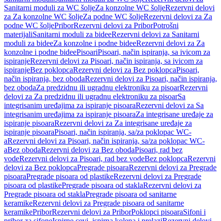
Sanitarni moduli za WC šolje
Za konzolne WC šolje
Rezervni delovi
za Za konzolne WC šolje
Za podne WC šolje
Rezervni delovi za Za
podne WC šolje
Pribor
Rezervni delovi za Pribor
Potrošni
materijali
Sanitarni moduli za bidee
Rezervni delovi za Sanitarni
moduli za bidee
Za konzolne i podne bidee
Rezervni delovi za Za
konzolne i podne bidee
Pisoari
Pisoari, način ispiranja, sa ivicom za
ispiranje
Rezervni delovi za Pisoari, način ispiranja, sa ivicom za
ispiranje
Bez poklopca
Rezervni delovi za Bez poklopca
Pisoari,
način ispiranja, bez oboda
Rezervni delovi za Pisoari, način ispiranja,
bez oboda
Za predzidnu ili ugradnu elektroniku za pisoar
Rezervni
delovi za Za predzidnu ili ugradnu elektroniku za pisoar
Sa
integrisanim uređajima za ispiranje pisoara
Rezervni delovi za Sa
integrisanim uređajima za ispiranje pisoara
Za integrisane uređaje za
ispiranje pisoara
Rezervni delovi za Za integrisane uređaje za
ispiranje pisoara
Pisoari, način ispiranja, sa/za poklopac WC-
a
Rezervni delovi za Pisoari, način ispiranja, sa/za poklopac WC-
a
Bez oboda
Rezervni delovi za Bez oboda
Pisoari, rad bez
vode
Rezervni delovi za Pisoari, rad bez vode
Bez poklopca
Rezervni
delovi za Bez poklopca
Pregrade pisoara
Rezervni delovi za Pregrade
pisoara
Pregrade pisoara od plastike
Rezervni delovi za Pregrade
pisoara od plastike
Pregrade pisoara od stakla
Rezervni delovi za
Pregrade pisoara od stakla
Pregrade pisoara od sanitarne
keramike
Rezervni delovi za Pregrade pisoara od sanitarne
keramike
Pribor
Rezervni delovi za Pribor
Poklopci pisoara
Sifoni i
pribor za sifone
Ispirne cevi, ispirna kolena i prelazi
Rezervni delovi