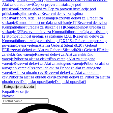
Alat za obradu cevi
Čep za proveru instalacije pod
pritiskom
Rezervni delovi za Čep za proveru instalacije pod
pritiskom
Ispitna sredstva
Rezervni delovi za Ispitna
sredstva
Pribor
Uređaji za stiskanje
Rezervni delovi za Uređaji za
stiskanje
Kompatibilnost uređaja za stiskanje [1]
Rezervni delovi za
Kompatibilnost uređaja za stiskanje [1]
Kompatibilnost uređaja za
stiskanje [2]
Rezervni delovi za Kompatibilnost uređaja za stiskanje
[2]
Kompatibilnost uređaja za stiskanje [2XL]
Rezervni delovi za
Kompatibilnost uređaja za stiskanje [2XL]
Za Geberit temperiranje
površine
Cevna vretena
Alat za Geberit Silent-db20 / Geberit
PE
Rezervni delovi za Alat za Geberit Silent-db20 / Geberit PE
Alat
za električno varenje
Rezervni delovi za Alat za električno
varenje
Pribor za alat za električno varenje
Alat za autogeno
varenje
Rezervni delovi za Alat za autogeno varenje
Pribor za alat za
autogeno varenje
Rezervni delovi za Pribor za alat za autogeno
varenje
Alat za obradu cevi
Rezervni delovi za Alat za obradu
cevi
Pribor za alat za obradu cevi
Rezervni delovi za Pribor za alat za
obradu cevi
Daljinsko upravljanje
Daljinski upravljači
Kategorije proizvoda
Kupatilske serije
Novosti