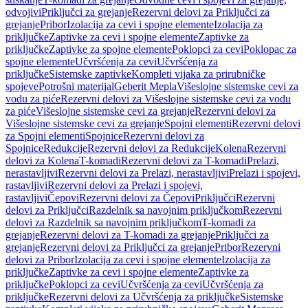
odvojivi
Priključci za grejanje
Rezervni delovi za Priključci za
grejanje
Pribor
Izolacija za cevi i spojne elemente
Izolacija za
priključke
Zaptivke za cevi i spojne elemente
Zaptivke za
priključke
Zaptivke za spojne elemente
Poklopci za cevi
Poklopac za
spojne elemente
Učvršćenja za cevi
Učvršćenja za
priključke
Sistemske zaptivke
Kompleti vijaka za prirubničke
spojeve
Potrošni materijal
Geberit Mepla
Višeslojne sistemske cevi za
vodu za piće
Rezervni delovi za Višeslojne sistemske cevi za vodu
za piće
Višeslojne sistemske cevi za grejanje
Rezervni delovi za
Višeslojne sistemske cevi za grejanje
Spojni elementi
Rezervni delovi
za Spojni elementi
Spojnice
Rezervni delovi za
Spojnice
Redukcije
Rezervni delovi za Redukcije
Kolena
Rezervni
delovi za Kolena
T-komadi
Rezervni delovi za T-komadi
Prelazi,
nerastavljivi
Rezervni delovi za Prelazi, nerastavljivi
Prelazi i spojevi,
rastavljivi
Rezervni delovi za Prelazi i spojevi,
rastavljivi
Čepovi
Rezervni delovi za Čepovi
Priključci
Rezervni
delovi za Priključci
Razdelnik sa navojnim priključkom
Rezervni
delovi za Razdelnik sa navojnim priključkom
T-komadi za
grejanje
Rezervni delovi za T-komadi za grejanje
Priključci za
grejanje
Rezervni delovi za Priključci za grejanje
Pribor
Rezervni
delovi za Pribor
Izolacija za cevi i spojne elemente
Izolacija za
priključke
Zaptivke za cevi i spojne elemente
Zaptivke za
priključke
Poklopci za cevi
Učvršćenja za cevi
Učvršćenja za
priključke
Rezervni delovi za Učvršćenja za priključke
Sistemske