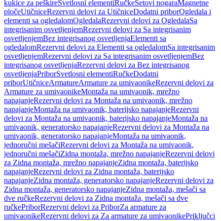
kukice za peškire
Svetlosni elementi
Ručke
Setovi nogara
Magnetne
ploče
Utičnice
Rezervni delovi za Utičnice
Dodatni pribor
Ogledala i
elementi sa ogledalom
Ogledala
Rezervni delovi za Ogledala
Sa
integrisanim osvetljenjem
Rezervni delovi za Sa integrisanim
osvetljenjem
Bez integrisanog osvetljenja
Elementi sa
ogledalom
Rezervni delovi za Elementi sa ogledalom
Sa integrisanim
osvetljenjem
Rezervni delovi za Sa integrisanim osvetljenjem
Bez
integrisanog osvetljenja
Rezervni delovi za Bez integrisanog
osvetljenja
Pribor
Svetlosni elementi
Ručke
Dodatni
pribor
Utičnice
Armature
Armature za umivaonike
Rezervni delovi za
Armature za umivaonike
Montaža na umivaonik, mrežno
napajanje
Rezervni delovi za Montaža na umivaonik, mrežno
napajanje
Montaža na umivaonik, baterijsko napajanje
Rezervni
delovi za Montaža na umivaonik, baterijsko napajanje
Montaža na
umivaonik, generatorsko napajanje
Rezervni delovi za Montaža na
umivaonik, generatorsko napajanje
Montaža na umivaonik,
jednoručni mešači
Rezervni delovi za Montaža na umivaonik,
jednoručni mešači
Zidna montaža, mrežno napajanje
Rezervni delovi
za Zidna montaža, mrežno napajanje
Zidna montaža, baterijsko
napajanje
Rezervni delovi za Zidna montaža, baterijsko
napajanje
Zidna montaža, generatorsko napajanje
Rezervni delovi za
Zidna montaža, generatorsko napajanje
Zidna montaža, mešači sa
dve ručke
Rezervni delovi za Zidna montaža, mešači sa dve
ručke
Pribor
Rezervni delovi za Pribor
Za armature za
umivaonike
Rezervni delovi za Za armature za umivaonike
Priključci