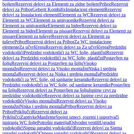
bojlere
Rezervni delovi za Elementi za zidne bojlere
Pribor
Rezervni
delovi za Pribor
Geberit Kombifix
Instalacioni elementi
Rezervni
delovi za Instalacioni elementi
Elementi za WC
Rezervni delovi za
Elementi za WC
Elementi za umivaonike
Rezervni delovi za
Elementi za umivaonike
Elementi za bidee
Rezervni delovi za
Elementi za bidee
Elementi za pisoare
Rezervni delovi za Elementi za
pisoare
Elementi za tuševe
Rezervni delovi za Elementi za
tuševe
Pribor
Rezervni delovi za Pribor
Za WC instalacione
elemente
Za učvršćenja
Rezervni delovi za Za učvršćenja
Predzidni
vodokotlići
Predzidni vodokotlići za WC šolje, plastični
Rezervni
delovi za Predzidni vodokotlići za WC šolje, plastični
Postavljen na
šolju
Rezervni delovi za Postavljen na šolju
Visoko
montažni
Rezervni delovi za Visoko montažni
Niska i srednja
montaža
Rezervni delovi za Niska i srednja montaža
Predzidni
vodokotlići za WC šolje, od sanitarne keramike
Rezervni delovi za
Predzidni vodokotlići za WC šolje, od sanitarne keramike
Postavljen
na šolju
Rezervni delovi za Postavljen na šolju
Ispirne cevi za
predzidne vodokotliće
Rezervni delovi za Ispirne cevi za predzidne
vodokotliće
Visoko montažni
Rezervni delovi za Visoko
montažni
Niska i srednja montaža
Pribor
Rezervni delovi za
Pribor
Priključci
Rezervni delovi za
Priključci
Zaptivke
Manžetne
Spojni umeci, rozetni i usporivači
ispiranja WC šolje
Potrošni materijal
Odvodni ventili
Ugradni
vodokotlići
Sigma ugradni vodokotlići
Rezervni delovi za Sigma
ugradni vodokotlići
Omega ugradni vodokotlići
Rezervni delovi za