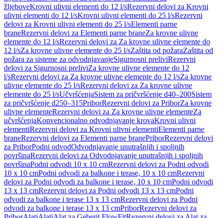
žljebove
Krovni ulivni elementi do 12 l/s
Rezervni delovi za Krovni
ulivni elementi do 12 l/s
Krovni ulivni elementi do 25 l/s
Rezervni
delovi za Krovni ulivni elementi do 25 l/s
Elementi parne
brane
Rezervni delovi za Elementi parne brane
Za krovne ulivne
elemente do 12 l/s
Rezervni delovi za Za krovne ulivne elemente do
12 l/s
Za krovne ulivne elemente do 25 l/s
Zaštita od požara
Zaštita od
požara za sisteme za odvodnjavanje
Sigurnosni prelivi
Rezervni
delovi za Sigurnosni prelivi
Za krovne ulivne elemente do 12
l/s
Rezervni delovi za Za krovne ulivne elemente do 12 l/s
Za krovne
ulivne elemente do 25 l/s
Rezervni delovi za Za krovne ulivne
elemente do 25 l/s
Učvršćenja
Sistem za pričvršćenje d40–200
Sistem
za pričvršćenje d250–315
Pribor
Rezervni delovi za Pribor
Za krovne
ulivne elemente
Rezervni delovi za Za krovne ulivne elemente
Za
učvršćenja
Konvencionalno odvodnjavanje krova
Krovni ulivni
elementi
Rezervni delovi za Krovni ulivni elementi
Elementi parne
brane
Rezervni delovi za Elementi parne brane
Pribor
Rezervni delovi
za Pribor
Podni odvod
Odvodnjavanje unutrašnjih i spoljnih
površina
Rezervni delovi za Odvodnjavanje unutrašnjih i spoljnih
površina
Podni odvodi 10 x 10 cm
Rezervni delovi za Podni odvodi
10 x 10 cm
Podni odvodi za balkone i terase, 10 x 10 cm
Rezervni
delovi za Podni odvodi za balkone i terase, 10 x 10 cm
Podni odvodi
13 x 13 cm
Rezervni delovi za Podni odvodi 13 x 13 cm
Podni
odvodi za balkone i terase 13 x 13 cm
Rezervni delovi za Podni
odvodi za balkone i terase 13 x 13 cm
Pribor
Rezervni delovi za
Pribor
Alati
Alati
Alat za Geberit FlowFit
Rezervni delovi za Alat za