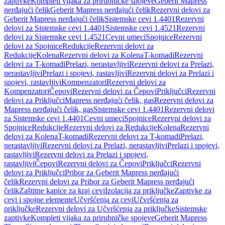
zaptivke
Kompleti vijaka za prirubničke spojeve
Geberit Mapress
nerđajući čelik
Geberit Mapress nerđajući čelik
Rezervni delovi za
Geberit Mapress nerđajući čelik
Sistemske cevi 1.4401
Rezervni
delovi za Sistemske cevi 1.4401
Sistemske cevi 1.4521
Rezervni
delovi za Sistemske cevi 1.4521
Cevni umeci
Spojnice
Rezervni
delovi za Spojnice
Redukcije
Rezervni delovi za
Redukcije
Kolena
Rezervni delovi za Kolena
T-komadi
Rezervni
delovi za T-komadi
Prelazi, nerastavljivi
Rezervni delovi za Prelazi,
nerastavljivi
Prelazi i spojevi, rastavljivi
Rezervni delovi za Prelazi i
spojevi, rastavljivi
Kompenzatori
Rezervni delovi za
Kompenzatori
Čepovi
Rezervni delovi za Čepovi
Priključci
Rezervni
delovi za Priključci
Mapress nerđajući čelik, gas
Rezervni delovi za
Mapress nerđajući čelik, gas
Sistemske cevi 1.4401
Rezervni delovi
za Sistemske cevi 1.4401
Cevni umeci
Spojnice
Rezervni delovi za
Spojnice
Redukcije
Rezervni delovi za Redukcije
Kolena
Rezervni
delovi za Kolena
T-komadi
Rezervni delovi za T-komadi
Prelazi,
nerastavljivi
Rezervni delovi za Prelazi, nerastavljivi
Prelazi i spojevi,
rastavljivi
Rezervni delovi za Prelazi i spojevi,
rastavljivi
Čepovi
Rezervni delovi za Čepovi
Priključci
Rezervni
delovi za Priključci
Pribor za Geberit Mapress nerđajući
čelik
Rezervni delovi za Pribor za Geberit Mapress nerđajući
čelik
Zaštitne kapice za kraj cevi
Izolacija za priključke
Zaptivke za
cevi i spojne elemente
Učvršćenja za cevi
Učvršćenja za
priključke
Rezervni delovi za Učvršćenja za priključke
Sistemske
zaptivke
Kompleti vijaka za prirubničke spojeve
Geberit Mapress