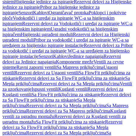
sistem
Higijenske jedinice za ispiranje
Rezervni delovi za Higijenske
jedinice za ispiranje
Pribor za higijenske jedinice za
ispiranje
Senzori
Kablovi
Ograničavač protoka
Poklopci i pokrivne
ploče
Vodokotlići i uređaj za ispiranje WC-a sa higijenskim
ispiranjem
Rezervni delovi za Vodokotlići i uređaj za ispiranje WC-a
sa higijenskim ispiranjem
Ugradni vodokotlići sa higijenskim
ispiračem
Higijenski ugrađeni moduli
Rezervni delovi za Higijenski
ugrađeni moduli
Pribor za vodokotlić i uređaj za ispiranje WC-a sa
uređajem za higijensko ispiranje instalacije
Rezervni delovi za Pribor
za vodokotlić i uređaj za ispiranje WC-a sa uređajem za higijensko
ispiranje instalacije
Senzori
Kablovi
Jedinice napajanja
Rezervni
delovi za Jedinice napajanja
Komponente mreže
Ventili za cevne
sisteme
Ravni zaporni ventili
Sa Mapress priključcima
Ugaoni
ventili
Rezervni delovi za Ugaoni ventili
Sa FlowFit priključcima za
stiskanje
Rezervni delovi za Sa FlowFit priključcima za stiskanje
Sa
Mepla priključcima
Rezervni delovi za Sa Mepla priključcima
Ventili
za uzorkovanje
Ispusni ventili
Kuglasti ventili
Rezervni delovi za
Kuglasti ventili
Sa FlowFit priključcima za stiskanje
Rezervni delovi
za Sa FlowFit priključcima za stiskanje
Sa Mepla
priključcima
Rezervni delovi za Sa Mepla priključcima
Sa Mapress
priključcima
Rezervni delovi za Sa Mapress priključcima
Kuglasti
ventili za ugradnu montažu
Rezervni delovi za Kuglasti ventili za
ugradnu montažu
Sa FlowFit priključcima za stiskanje
Rezervni
delovi za Sa FlowFit priključcima za stiskanje
Sa Mepla
priključcima
Rezervni delovi za Sa Mepla priključcima
Sa