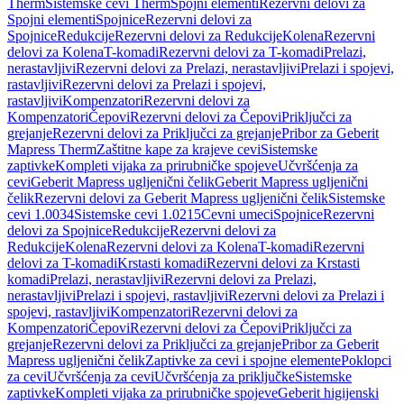
Therm
Sistemske cevi Therm
Spojni elementi
Rezervni delovi za
Spojni elementi
Spojnice
Rezervni delovi za
Spojnice
Redukcije
Rezervni delovi za Redukcije
Kolena
Rezervni
delovi za Kolena
T-komadi
Rezervni delovi za T-komadi
Prelazi,
nerastavljivi
Rezervni delovi za Prelazi, nerastavljivi
Prelazi i spojevi,
rastavljivi
Rezervni delovi za Prelazi i spojevi,
rastavljivi
Kompenzatori
Rezervni delovi za
Kompenzatori
Čepovi
Rezervni delovi za Čepovi
Priključci za
grejanje
Rezervni delovi za Priključci za grejanje
Pribor za Geberit
Mapress Therm
Zaštitne kape za krajeve cevi
Sistemske
zaptivke
Kompleti vijaka za prirubničke spojeve
Učvršćenja za
cevi
Geberit Mapress ugljenični čelik
Geberit Mapress ugljenični
čelik
Rezervni delovi za Geberit Mapress ugljenični čelik
Sistemske
cevi 1.0034
Sistemske cevi 1.0215
Cevni umeci
Spojnice
Rezervni
delovi za Spojnice
Redukcije
Rezervni delovi za
Redukcije
Kolena
Rezervni delovi za Kolena
T-komadi
Rezervni
delovi za T-komadi
Krstasti komadi
Rezervni delovi za Krstasti
komadi
Prelazi, nerastavljivi
Rezervni delovi za Prelazi,
nerastavljivi
Prelazi i spojevi, rastavljivi
Rezervni delovi za Prelazi i
spojevi, rastavljivi
Kompenzatori
Rezervni delovi za
Kompenzatori
Čepovi
Rezervni delovi za Čepovi
Priključci za
grejanje
Rezervni delovi za Priključci za grejanje
Pribor za Geberit
Mapress ugljenični čelik
Zaptivke za cevi i spojne elemente
Poklopci
za cevi
Učvršćenja za cevi
Učvršćenja za priključke
Sistemske
zaptivke
Kompleti vijaka za prirubničke spojeve
Geberit higijenski