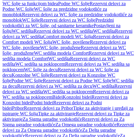
WC šolje sa funkcijom bidea
Podne WC šolje
Rezervni delovi za
Podne WC šolje
WC šolje za predzidne vodokotliće za
monoblok
Rezervni delovi za WC šolje za predzidne vodokotliće za
monoblok
WC šolje
Rezervni delovi za WC šolje
Predzidni
vodokotlići za WC šolje, od sanitarne keramike
Postavljeni na
šolju
WC sedišta
Rezervni delovi za WC sedišta
WC sedišta
Rezervni
delovi za WC sedišta
Comfort modeli WC šolja
Rezervni delovi za
Comfort modeli WC šolja
WC šolje, povišene
Rezervni delovi za
WC šolje, povišene
WC šolje, produžene
Rezervni delovi za WC
šolje, produžene
WC sedišta modela Comfort
Rezervni delovi za WC
sedišta modela Comfort
WC sedišta
Rezervni delovi za WC
sedišta
WC sedišta sa poklopcem
Rezervni delovi za WC sedišta sa
poklopcem
WC šolje za decu
Rezervni delovi za WC šolje za
decu
Konzolne WC šolje
Rezervni delovi za Konzolne WC
šolje
Podne WC šolje
Rezervni delovi za Podne WC šolje
WC sedišta
za decu
Rezervni delovi za WC sedišta za decu
WC sedišta
Rezervni
delovi za WC sedišta
WC sedišta sa poklopcem
Rezervni delovi za
WC sedišta sa poklopcem
Bidei
Konzolni bidei
Rezervni delovi za
Konzolni bidei
Podni bidei
Rezervni delovi za Podni
bidei
Pribor
Rezervni delovi za Pribor
Tipke za aktiviranje i uređaji za
ispiranje WC šolja
Tipke za aktiviranje
Rezervni delovi za Tipke za
aktiviranje
Za Sigma ugradne vodokotliće
Rezervni delovi za Za
Sigma ugradne vodokotliće
Za Omega ugradne vodokotliće
Rezervni
delovi za Za Omega ugradne vodokotliće
Za Delta ugradne
vodokotliće
Rezervni delovi za Za Delta ugradne vodokotliće
Za