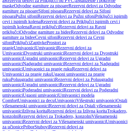
a
Rezervni delovi za Priključci od PVC-a
Manžetne i pokrivne
maske
Odvodne garniture za pisoare
Rezervni delovi za Odvodne
garniture za pisoare
Sifoni pisoara
Rezervni delovi za Sifoni
pisoara
Pužni sifoni
Rezervni delovi za Pužni sifoni
Priključci ispirnih
cevi i ispirnih kolena
Rezervni delovi za Priključci ispirnih cevi i
ispirnih kolena
Ravni priključci
Rezervni delovi za Ravni
priključci
Odvodne garniture za bidee
Rezervni delovi za Odvodne
garniture za bidee
Cevni sifoni
Rezervni delovi za Cevni
sifoni
Priključci
Zaptivke
Prostori za
pranje
Umivaonici
Umivaonici
Rezervni delovi za
Umivaonici
Dvostruki umivaonici
Rezervni delovi za Dvostruki
umivaonici
Ugradni umivaonici
Rezervni delovi za Ugradni
umivaonici
Nadgradni umivaonici
Rezervni delovi za Nadgradni
umivaonici
Umivaonici za pranje ruku
Rezervni delovi za
Umivaonici za pranje ruku
Ugaoni umivaonici za pranje
ruku
Poluugradni umivaonici
Rezervni delovi za Poluugradni
umivaonici
Ugradni umivaonici
Rezervni delovi za Ugradni
umivaonici
Podgradni umivaonici
Rezervni delovi za Podgradni
umivaonici
Ugaoni umivaonici
Umivaonici modela
Comfort
Umivaonici za decu
Umivaonici
Višestruki umivaonici
Ostali
višenamenski umivaonici
Rezervni delovi za Ostali višenamenski
umivaonici
Izlivna korita
Rezervni delovi za Izlivna korita
Trokadero,
konzolni
Rezervni delovi za Trokadero, konzolni
Višenamenski
umivaonici
Rezervni delovi za Višenamenski umivaonici
Umivaonici
za učionice
Pribor
Stubovi
Rezervni delovi za