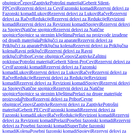
obujmice
Čepovi
Zaptivke
Potrošni materijal
Geberit Silent-
PP
Cevi
Rezervni delovi za Cevi
Fazonski komadi
Rezervni delovi za
Fazonski komadi
Lukovi
Rezervni delovi za Lukovi
Račve
Rezervni
delovi za Račve
Redukcije
Rezervni delovi za Redukcije
Revizioni
komadi
Rezervni delovi za Revizioni komadi
Spojevi
Rezervni delovi
za Spojevi
Natične spojnice
Rezervni delovi za Natične
spojnice
Spojnice sa steznim klještima
Prelazi na proizvode izrađene
od drugih materijala
Priključci za aparate
Rezervni delovi za
Priključci za aparate
Priključna kolena
Rezervni delovi za Priključna
kolena
Ravni priključci
Rezervni delovi za Ravni
priključci
Pribor
Cevne obujmice
Čepovi
Zaptivke
Zaštitni
poklopac
Potrošni materijal
Geberit Silent-Pro
Cevi
Rezervni delovi za
Cevi
Fazonski komadi
Rezervni delovi za Fazonski
komadi
Lukovi
Rezervni delovi za Lukovi
Račve
Rezervni delovi za
Račve
Redukcije
Rezervni delovi za Redukcije
Revizioni
komadi
Rezervni delovi za Revizioni komadi
Spojevi
Rezervni delovi
za Spojevi
Natične spojnice
Rezervni delovi za Natične
spojnice
Spojnice sa steznim klještima
Prelazi na druge materijale
proizvoda
Pribor
Rezervni delovi za Pribor
Cevne
obujmice
Čepovi
Zaptivke
Rezervni delovi za Zaptivke
Potrošni
materijal
Geberit PE
Cevi
Fazonski komadi
Rezervni delovi za
Fazonski komadi
Lukovi
Račve
Redukcije
Revizioni komadi
Rezervni
delovi za Revizioni komadi
Prelazi
Posebni fazonski komadi
Rezervni
delovi za Posebni fazonski komadi
SuperTube fazonski
komadi
Kolena
Posebni fazonski komadi
Spojevi
Rezervni delovi za