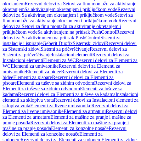
okretanjem
Rezervni delovi za Setovi za finu montažu za aktiviranje
okretanjem
Sa aktiviranjem okretanjem i priključkom vode
Rezervni
delovi za Sa aktiviranjem okretanjem i priključkom vode
Setovi za
finu montažu za aktiviranje okretanjem i priključkom vode
Rezervni
delovi za Setovi za finu montažu za aktiviranje okretanjem i
priključkom vode
Sa aktiviranjem na pritisak PushControl
Rezervni
delovi za Sa aktiviranjem na pritisak PushControl
Sistemi za
instalacije i ispiranje
Geberit Duofix
Sistemski zidovi
Rezervni delovi
za Sistemski zidovi
Sistemi za pričvršćivanje
Rezervni delovi za
Sistemi za pričvršćivanje
Instalacioni elementi
Rezervni delovi za
Instalacioni elementi
Elementi za WC
Rezervni delovi za Elementi za
WC
Elementi za umivaonike
Rezervni delovi za Elementi za
umivaonike
Elementi za bidee
Rezervni delovi za Elementi za
bidee
Elementi za pisoare
Rezervni delovi za Elementi za
pisoare
Elementi za tuševe sa zidnim odvodom
Rezervni delovi za
Elementi za tuševe sa zidnim odvodom
Elementi za tuševe sa
kadama
Rezervni delovi za Elementi za tuševe sa kadama
Instalacioni
elementi za sklopiva vrata
Rezervni delovi za Instalacioni elementi za
sklopiva vrata
Elementi za livene umivaonike
Rezervni delovi za
Elementi za livene umivaonike
Elementi za armaturu
Rezervni delovi
za Elementi za armaturu
Elementi za mašine za pranje i mašine za
pranje posuđa
Rezervni delovi za Elementi za mašine za pranje i
mašine za pranje posuđa
Elementi za konzolne nosače
Rezervni
delovi za Elementi za konzolne nosače
Elementi za
sudopere
Rezervni delovi za Elementi za sudopere
Elementi za zidne