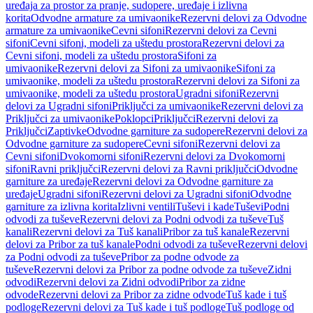
uređaja za prostor za pranje, sudopere, uređaje i izlivna
korita
Odvodne armature za umivaonike
Rezervni delovi za Odvodne
armature za umivaonike
Cevni sifoni
Rezervni delovi za Cevni
sifoni
Cevni sifoni, modeli za uštedu prostora
Rezervni delovi za
Cevni sifoni, modeli za uštedu prostora
Sifoni za
umivaonike
Rezervni delovi za Sifoni za umivaonike
Sifoni za
umivaonike, modeli za uštedu prostora
Rezervni delovi za Sifoni za
umivaonike, modeli za uštedu prostora
Ugradni sifoni
Rezervni
delovi za Ugradni sifoni
Priključci za umivaonike
Rezervni delovi za
Priključci za umivaonike
Poklopci
Priključci
Rezervni delovi za
Priključci
Zaptivke
Odvodne garniture za sudopere
Rezervni delovi za
Odvodne garniture za sudopere
Cevni sifoni
Rezervni delovi za
Cevni sifoni
Dvokomorni sifoni
Rezervni delovi za Dvokomorni
sifoni
Ravni priključci
Rezervni delovi za Ravni priključci
Odvodne
garniture za uređaje
Rezervni delovi za Odvodne garniture za
uređaje
Ugradni sifoni
Rezervni delovi za Ugradni sifoni
Odvodne
garniture za izlivna korita
Izlivni ventili
Tuševi i kade
Tuševi
Podni
odvodi za tuševe
Rezervni delovi za Podni odvodi za tuševe
Tuš
kanali
Rezervni delovi za Tuš kanali
Pribor za tuš kanale
Rezervni
delovi za Pribor za tuš kanale
Podni odvodi za tuševe
Rezervni delovi
za Podni odvodi za tuševe
Pribor za podne odvode za
tuševe
Rezervni delovi za Pribor za podne odvode za tuševe
Zidni
odvodi
Rezervni delovi za Zidni odvodi
Pribor za zidne
odvode
Rezervni delovi za Pribor za zidne odvode
Tuš kade i tuš
podloge
Rezervni delovi za Tuš kade i tuš podloge
Tuš podloge od