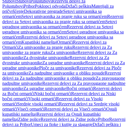
Stubovi
Stubovi
Polustubovi
Rezervni delovi za
Polustubovi
Pribor
Poklopci odvoda
Držači peškira
Materijali za
pričvršćenje
Dekorativne pregrade
Setovi umivaonika sa
ormarićem
Setovi umivaonika za pranje ruku sa ormarićem
Rezervni
delovi za Setovi umivaonika za pranje ruku sa ormarićem
Setovi
ugradnog umivaonika sa ormarićem
Rezervni delovi za Setovi
ugradnog umivaonika sa ormarićem
Setovi ugradnog umivaonika sa
ormarićem
Rezervni delovi za Setovi ugradnog umivaonika sa
ormarićem
Kupatilski nameštaj
Ormarići
Rezervni delovi za
Ormarići
Za umivaonike za pranje ruku
Rezervni delovi za Za
umivaonike za pranje ruku
Za umivaonike
Rezervni delovi za Za
umivaonike
Za dvostruke umivaonike
Rezervni delovi za Za
dvostruke umivaonike
Za ugradne umivaonike
Rezervni delovi za Za
ugradne umivaonike
Ploče za umivaonike
Rezervni delovi za Ploče
za umivaonike
Za nadpultne umivaonike u obliku posude
Rezervni
delovi za Za nadpultne umivaonike u obliku posude
Za pravougaone
nadpultne umivaonike
Rezervni delovi za Za pravougaone nadpultne
umivaonike
Za ugradne umivaonike
Bočni ormarići
Rezervni delovi
za Bočni ormarići
Niski bočni ormarići
Rezervni delovi za Niski
bočni ormarići
Visoki ormarići
Rezervni delovi za Visoki
ormarići
Srednje visoki ormarići
Rezervni delovi za Srednje visoki
ormarići
Viseći ormarići
Rezervni delovi za Viseći ormarići
Ostali
kupatilski nameštaj
Rezervni delovi za Ostali kupatilski
nameštaj
Zidne police
Rezervni delovi za Zidne police
Pribor
Rezervni
delovi za Pribor
Umeci za fioke i kutije za slaganje
Držači peškira i