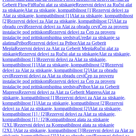
Geberit FlowFit
Ručni alat za stiskanje
Rezervni delovi za Ručni alat
za stiskanje
Alat za stiskanje, kompatibilnost [1]
Rezervni delovi za
Alat za stiskanje, kompatibilnost [1]
Alat za stiskanje, kompatibilnost
[2]
Rezervni delovi za Alat za stiskanje, kompatibilnost [2]
Alat za
obradu cevi
Rezervni delovi za Alat za obradu cevi
Čep za proveru
instalacije pod pritiskom
Rezervni delovi za Čep za proveru
instalacije pod pritiskom
Ispitna sredstva
Uređaj za stiskanje sa
alatima
Pribor
Rezervni delovi za Pribor
Alat za Geberit
Mepla
Rezervni delovi za Alat za Geberit Mepla
Ručni alat za
stiskanje
Rezervni delovi za Ručni alat za stiskanje
Alat za stiskanje,
kompatibilnost [1]
Rezervni delovi za Alat za stiskanje,
kompatibilnost [1]
Alat za stiskanje, kompatibilnost [2]
Rezervni
delovi za Alat za stiskanje, kompatibilnost [2]
Alat za obradu
cevi
Rezervni delovi za Alat za obradu cevi
Čep za proveru
instalacije pod pritiskom
Rezervni delovi za Čep za proveru
instalacije pod pritiskom
Ispitna sredstva
Pribor
Alat za Geberit
Mapress
Rezervni delovi za Alat za Geberit Mapress
Alat za
stiskanje, kompatibilnost [1]
Rezervni delovi za Alat za stiskanje,
kompatibilnost [1]
Alat za stiskanje, kompatibilnost [2]
Rezervni
delovi za Alat za stiskanje, kompatibilnost [2]
Alat za stiskanje,
kompatibilnost [1] / [2]
Rezervni delovi za Alat za stiskanje,
kompatibilnost [1] / [2]
Kompatibilnost alata za stiskanje
[2XL]
Rezervni delovi za Kompatibilnost alata za stiskanje
[2XL]
Alat za stiskanje, kompatibilnost [3]
Rezervni delovi za Alat za
stiskanje, kompatibilnost [3]
Alat za obradu cevi
Rezervni delovi za