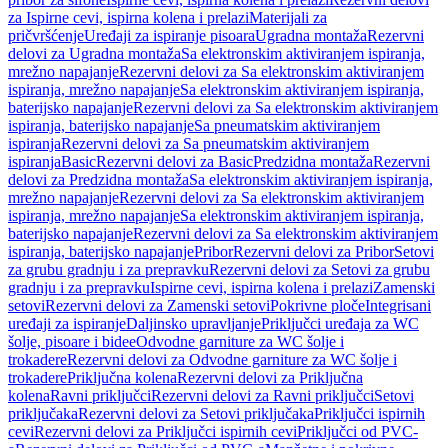
za Ispirne cevi, ispirna kolena i prelazi
Materijali za
pričvršćenje
Uređaji za ispiranje pisoara
Ugradna montaža
Rezervni
delovi za Ugradna montaža
Sa elektronskim aktiviranjem ispiranja,
mrežno napajanje
Rezervni delovi za Sa elektronskim aktiviranjem
ispiranja, mrežno napajanje
Sa elektronskim aktiviranjem ispiranja,
baterijsko napajanje
Rezervni delovi za Sa elektronskim aktiviranjem
ispiranja, baterijsko napajanje
Sa pneumatskim aktiviranjem
ispiranja
Rezervni delovi za Sa pneumatskim aktiviranjem
ispiranja
Basic
Rezervni delovi za Basic
Predzidna montaža
Rezervni
delovi za Predzidna montaža
Sa elektronskim aktiviranjem ispiranja,
mrežno napajanje
Rezervni delovi za Sa elektronskim aktiviranjem
ispiranja, mrežno napajanje
Sa elektronskim aktiviranjem ispiranja,
baterijsko napajanje
Rezervni delovi za Sa elektronskim aktiviranjem
ispiranja, baterijsko napajanje
Pribor
Rezervni delovi za Pribor
Setovi
za grubu gradnju i za prepravku
Rezervni delovi za Setovi za grubu
gradnju i za prepravku
Ispirne cevi, ispirna kolena i prelazi
Zamenski
setovi
Rezervni delovi za Zamenski setovi
Pokrivne ploče
Integrisani
uređaji za ispiranje
Daljinsko upravljanje
Priključci uređaja za WC
šolje, pisoare i bidee
Odvodne garniture za WC šolje i
trokadere
Rezervni delovi za Odvodne garniture za WC šolje i
trokadere
Priključna kolena
Rezervni delovi za Priključna
kolena
Ravni priključci
Rezervni delovi za Ravni priključci
Setovi
priključaka
Rezervni delovi za Setovi priključaka
Priključci ispirnih
cevi
Rezervni delovi za Priključci ispirnih cevi
Priključci od PVC-