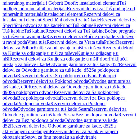
mineralnog materijala i Geberit Duofix instalacioni elementi
Tuš
podloge od mineralnih materijala
Rezervni delovi za Tuš podloge od
mineralnih materijala
Instalacioni elementi
Rezervni delovi za
Instalacioni elementi
Specifični odvodi za tuš kade
Rezervni delovi za
Specifični odvodi za tuš kade
Pribor
Tuš kabine
Rezervni delovi za
Tuš kabine
Tuš kabine
Rezervni delovi za Tuš kabine
Bočne pregrade
za tuševe u ravni poda
Rezervni delovi za Bočne pregrade za tuševe
u ravni poda
Vrata tuša
Rezervni delovi za Vrata tuša
Pribor
Rezervni
delovi za Pribor
Kutije za odlaganje u niši za tuševe
Rezervni delovi
za Kutije za odlaganje u niši za tuševe
Kutije za odlaganje u
niši
Rezervni delovi za Kutije za odlaganje u niši
Pribor
Priključci
uređaja za tuševe i kade
Odvodne garniture za tuš kade, d52
Rezervni
delovi za Odvodne garniture za tuš kade, d52
Sa poklopcem
odvoda
Rezervni delovi za Sa poklopcem odvoda
Poklopci
odvoda
Rezervni delovi za Poklopci odvoda
Odvodne garniture za
tuš kade, d90
Rezervni delovi za Odvodne garniture za tuš kade,
d90
Sa poklopcem odvoda
Rezervni delovi za Sa poklopcem
odvoda
Bez poklopca odvoda
Rezervni delovi za Bez poklopca
odvoda
Poklopci odvoda
Rezervni delovi za Poklopci
odvoda
Odvodne garniture za tuš kade Sestra
Rezervni delovi za
Odvodne garniture za tuš kade Sestra
Bez poklopca odvoda
Rezervni
delovi za Bez poklopca odvoda
Odvodne garniture za kade,
d52
Rezervni delovi za Odvodne garniture za kade, d52
Sa
aktiviranjem okretanjem
Rezervni delovi za Sa aktiviranjem
okretanjem
Setovi za finu montažu za aktiviranje