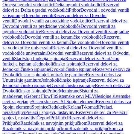
Omega ugradni vodokotlići
Delta ugradni vodokotlići
Rezervni
delovi za Delta ugradni vodokotlići
Pribor
Dovodni i odvodni ventili
za ispiranje
Dovodni ventili
Rezervni delovi za Dovodni
ventili
Dovodni ventili za predzidne vodokotliće
Rezervni delovi za
Dovodni ventili za predzidne vodokotliće
Dovodni ventili za
ugradne vodokotliće
Rezervni delovi za Dovodni ventili za ugradne
vodokotliće
Dovodni ventili za keramičke vodokotliće
Rezervni
delovi za Dovodni ventili za keramičke vodokotliće
Dovodni ventili
za vodokotliće univerzalni
Rezervni delovi za Dovodni ventili za
vodokotliće univerzalni
Odvodni ventili
Rezervni delovi za Odvodni
ventili
Start/stop funkcija ispiranja
Rezervni delovi za Start/stop
funkcija ispiranja
Jednokoličinsko ispiranje
Rezervni delovi za
Jednokoličinsko ispiranje
Dvokoličinsko ispiranje
Rezervni delovi za
Dvokoličinsko ispiranje
Unutrašnje garniture
Rezervni delovi za
Unutrašnje garniture
Jednokoličinsko ispiranje
Rezervni delovi za
Jednokoličinsko ispiranje
Dvokoličinsko ispiranje
Rezervni delovi za
Dvokoličinsko ispiranje
Pribor
Membrane
Sistemi za
snabdevanje
Geberit FlowFit
Sistemske cevi ML
Višeslojne sistemske
cevi za grejanje
Sistemske cevi SL
Spojni elementi
Rezervni delovi za
Spojni elementi
Spojnice
Redukcije
Kolana
T-komadi
Prelazi,
nerastavljivi
Prelazi i spojevi, rastavljivi
Rezervni delovi za Prelazi i
spojevi, rastavljivi
Čepovi
Priključci
Rezervni delovi za
Priključci
Razdelnik sa navojnim priključkom
Rezervni delovi za
Razdelnik sa navojnim priključkom
Razdelnik sa priključkom za
stiskanje
T-komadi za grejanje
Odvodne cevi i spojevi za grejanje,