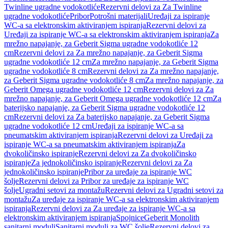
Twinline ugradne vodokotliće
Rezervni delovi za Za Twinline
ugradne vodokotliće
Pribor
Potrošni materijali
Uređaji za ispiranje
WC-a sa elektronskim aktiviranjem ispiranja
Rezervni delovi za
Uređaji za ispiranje WC-a sa elektronskim aktiviranjem ispiranja
Za
mrežno napajanje, za Geberit Sigma ugradne vodokotliće 12
cm
Rezervni delovi za Za mrežno napajanje, za Geberit Sigma
ugradne vodokotliće 12 cm
Za mrežno napajanje, za Geberit Sigma
ugradne vodokotliće 8 cm
Rezervni delovi za Za mrežno napajanje,
za Geberit Sigma ugradne vodokotliće 8 cm
Za mrežno napajanje, za
Geberit Omega ugradne vodokotliće 12 cm
Rezervni delovi za Za
mrežno napajanje, za Geberit Omega ugradne vodokotliće 12 cm
Za
baterijsko napajanje, za Geberit Sigma ugradne vodokotliće 12
cm
Rezervni delovi za Za baterijsko napajanje, za Geberit Sigma
ugradne vodokotliće 12 cm
Uređaji za ispiranje WC-a sa
pneumatskim aktiviranjem ispiranja
Rezervni delovi za Uređaji za
ispiranje WC-a sa pneumatskim aktiviranjem ispiranja
Za
dvokoličinsko ispiranje
Rezervni delovi za Za dvokoličinsko
ispiranje
Za jednokoličinsko ispiranje
Rezervni delovi za Za
jednokoličinsko ispiranje
Pribor za uređaje za ispiranje WC
šolje
Rezervni delovi za Pribor za uređaje za ispiranje WC
šolje
Ugradni setovi za montažu
Rezervni delovi za Ugradni setovi za
montažu
Za uređaje za ispiranje WC-a sa elektronskim aktiviranjem
ispiranja
Rezervni delovi za Za uređaje za ispiranje WC-a sa
elektronskim aktiviranjem ispiranja
Spojnice
Geberit Monolith
sanitarni moduli
Sanitarni moduli za WC šolje
Rezervni delovi za