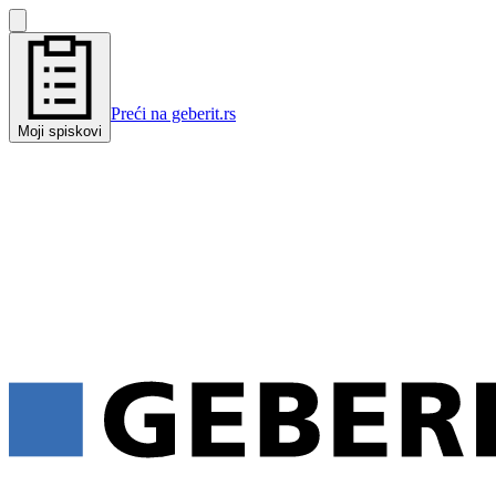
Preći na geberit.rs
Moji spiskovi