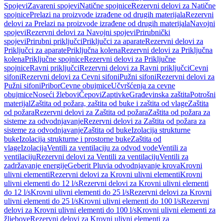
Spojevi
Zavareni spojevi
Natične spojnice
Rezervni delovi za Natične
spojnice
Prelazi na proizvode izrađene od drugih materijala
Rezervni
delovi za Prelazi na proizvode izrađene od drugih materijala
Navojni
spojevi
Rezervni delovi za Navojni spojevi
Prirubnički
spojevi
Prirubni priključci
Priključci za aparate
Rezervni delovi za
Priključci za aparate
Priključna kolena
Rezervni delovi za Priključna
kolena
Priključne spojnice
Rezervni delovi za Priključne
spojnice
Ravni priključci
Rezervni delovi za Ravni priključci
Cevni
sifoni
Rezervni delovi za Cevni sifoni
Pužni sifoni
Rezervni delovi za
Pužni sifoni
Pribor
Cevne obujmice
Učvršćenja za cevne
obujmice
Noseći žlebovi
Čepovi
Zaptivke
Građevinska zaštita
Potrošni
materijal
Zaštita od požara, zaštita od buke i zaštita od vlage
Zaštita
od požara
Rezervni delovi za Zaštita od požara
Zaštita od požara za
sisteme za odvodnjavanje
Rezervni delovi za Zaštita od požara za
sisteme za odvodnjavanje
Zaštita od buke
Izolacija strukturne
buke
Izolacija strukturne i prostorne buke
Zaštita od
vlage
Izolacija
Ventili za ventilaciju za odvod vode
Ventili za
ventilaciju
Rezervni delovi za Ventili za ventilaciju
Ventili za
zadržavanje energije
Geberit Pluvia odvodnjavanje krova
Krovni
ulivni elementi
Rezervni delovi za Krovni ulivni elementi
Krovni
ulivni elementi do 12 l/s
Rezervni delovi za Krovni ulivni elementi
do 12 l/s
Krovni ulivni elementi do 25 l/s
Rezervni delovi za Krovni
ulivni elementi do 25 l/s
Krovni ulivni elementi do 100 l/s
Rezervni
delovi za Krovni ulivni elementi do 100 l/s
Krovni ulivni elementi za
žljebove
Rezervni delovi za Krovni ulivni elementi za