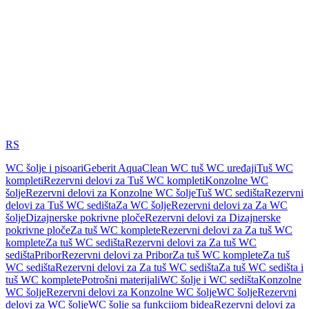
RS
WC šolje i pisoari
Geberit AquaClean WC tuš WC uređaji
Tuš WC
kompleti
Rezervni delovi za Tuš WC kompleti
Konzolne WC
šolje
Rezervni delovi za Konzolne WC šolje
Tuš WC sedišta
Rezervni
delovi za Tuš WC sedišta
Za WC šolje
Rezervni delovi za Za WC
šolje
Dizajnerske pokrivne ploče
Rezervni delovi za Dizajnerske
pokrivne ploče
Za tuš WC komplete
Rezervni delovi za Za tuš WC
komplete
Za tuš WC sedišta
Rezervni delovi za Za tuš WC
sedišta
Pribor
Rezervni delovi za Pribor
Za tuš WC komplete
Za tuš
WC sedišta
Rezervni delovi za Za tuš WC sedišta
Za tuš WC sedišta i
tuš WC komplete
Potrošni materijali
WC šolje i WC sedišta
Konzolne
WC šolje
Rezervni delovi za Konzolne WC šolje
WC šolje
Rezervni
delovi za WC šolje
WC šolje sa funkcijom bidea
Rezervni delovi za