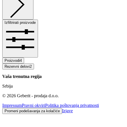
Izfiltrirati proizvode
Proizvodi
4
Rezervni delovi
2
Vaša trenutna regija
Srbija
©
2026
Geberit - prodaja d.o.o.
Impressum
Pravni okviri
Politika poštovanja privatnosti
Izjave
Promeni podešavanja za kolačiće