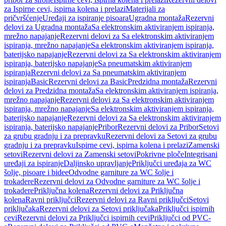
za Ispirne cevi, ispirna kolena i prelazi
Materijali za
pričvršćenje
Uređaji za ispiranje pisoara
Ugradna montaža
Rezervni
delovi za Ugradna montaža
Sa elektronskim aktiviranjem ispiranja,
mrežno napajanje
Rezervni delovi za Sa elektronskim aktiviranjem
ispiranja, mrežno napajanje
Sa elektronskim aktiviranjem ispiranja,
baterijsko napajanje
Rezervni delovi za Sa elektronskim aktiviranjem
ispiranja, baterijsko napajanje
Sa pneumatskim aktiviranjem
ispiranja
Rezervni delovi za Sa pneumatskim aktiviranjem
ispiranja
Basic
Rezervni delovi za Basic
Predzidna montaža
Rezervni
delovi za Predzidna montaža
Sa elektronskim aktiviranjem ispiranja,
mrežno napajanje
Rezervni delovi za Sa elektronskim aktiviranjem
ispiranja, mrežno napajanje
Sa elektronskim aktiviranjem ispiranja,
baterijsko napajanje
Rezervni delovi za Sa elektronskim aktiviranjem
ispiranja, baterijsko napajanje
Pribor
Rezervni delovi za Pribor
Setovi
za grubu gradnju i za prepravku
Rezervni delovi za Setovi za grubu
gradnju i za prepravku
Ispirne cevi, ispirna kolena i prelazi
Zamenski
setovi
Rezervni delovi za Zamenski setovi
Pokrivne ploče
Integrisani
uređaji za ispiranje
Daljinsko upravljanje
Priključci uređaja za WC
šolje, pisoare i bidee
Odvodne garniture za WC šolje i
trokadere
Rezervni delovi za Odvodne garniture za WC šolje i
trokadere
Priključna kolena
Rezervni delovi za Priključna
kolena
Ravni priključci
Rezervni delovi za Ravni priključci
Setovi
priključaka
Rezervni delovi za Setovi priključaka
Priključci ispirnih
cevi
Rezervni delovi za Priključci ispirnih cevi
Priključci od PVC-