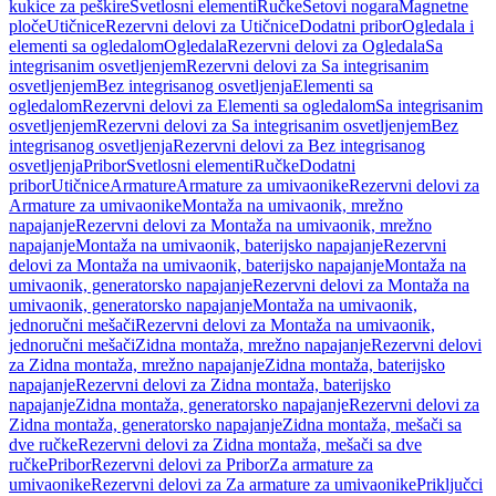
kukice za peškire
Svetlosni elementi
Ručke
Setovi nogara
Magnetne
ploče
Utičnice
Rezervni delovi za Utičnice
Dodatni pribor
Ogledala i
elementi sa ogledalom
Ogledala
Rezervni delovi za Ogledala
Sa
integrisanim osvetljenjem
Rezervni delovi za Sa integrisanim
osvetljenjem
Bez integrisanog osvetljenja
Elementi sa
ogledalom
Rezervni delovi za Elementi sa ogledalom
Sa integrisanim
osvetljenjem
Rezervni delovi za Sa integrisanim osvetljenjem
Bez
integrisanog osvetljenja
Rezervni delovi za Bez integrisanog
osvetljenja
Pribor
Svetlosni elementi
Ručke
Dodatni
pribor
Utičnice
Armature
Armature za umivaonike
Rezervni delovi za
Armature za umivaonike
Montaža na umivaonik, mrežno
napajanje
Rezervni delovi za Montaža na umivaonik, mrežno
napajanje
Montaža na umivaonik, baterijsko napajanje
Rezervni
delovi za Montaža na umivaonik, baterijsko napajanje
Montaža na
umivaonik, generatorsko napajanje
Rezervni delovi za Montaža na
umivaonik, generatorsko napajanje
Montaža na umivaonik,
jednoručni mešači
Rezervni delovi za Montaža na umivaonik,
jednoručni mešači
Zidna montaža, mrežno napajanje
Rezervni delovi
za Zidna montaža, mrežno napajanje
Zidna montaža, baterijsko
napajanje
Rezervni delovi za Zidna montaža, baterijsko
napajanje
Zidna montaža, generatorsko napajanje
Rezervni delovi za
Zidna montaža, generatorsko napajanje
Zidna montaža, mešači sa
dve ručke
Rezervni delovi za Zidna montaža, mešači sa dve
ručke
Pribor
Rezervni delovi za Pribor
Za armature za
umivaonike
Rezervni delovi za Za armature za umivaonike
Priključci