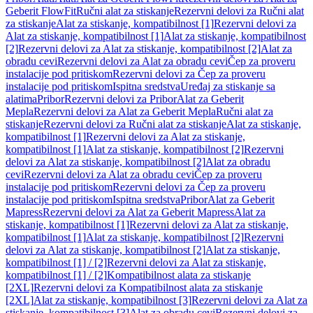
Geberit FlowFit
Ručni alat za stiskanje
Rezervni delovi za Ručni alat
za stiskanje
Alat za stiskanje, kompatibilnost [1]
Rezervni delovi za
Alat za stiskanje, kompatibilnost [1]
Alat za stiskanje, kompatibilnost
[2]
Rezervni delovi za Alat za stiskanje, kompatibilnost [2]
Alat za
obradu cevi
Rezervni delovi za Alat za obradu cevi
Čep za proveru
instalacije pod pritiskom
Rezervni delovi za Čep za proveru
instalacije pod pritiskom
Ispitna sredstva
Uređaj za stiskanje sa
alatima
Pribor
Rezervni delovi za Pribor
Alat za Geberit
Mepla
Rezervni delovi za Alat za Geberit Mepla
Ručni alat za
stiskanje
Rezervni delovi za Ručni alat za stiskanje
Alat za stiskanje,
kompatibilnost [1]
Rezervni delovi za Alat za stiskanje,
kompatibilnost [1]
Alat za stiskanje, kompatibilnost [2]
Rezervni
delovi za Alat za stiskanje, kompatibilnost [2]
Alat za obradu
cevi
Rezervni delovi za Alat za obradu cevi
Čep za proveru
instalacije pod pritiskom
Rezervni delovi za Čep za proveru
instalacije pod pritiskom
Ispitna sredstva
Pribor
Alat za Geberit
Mapress
Rezervni delovi za Alat za Geberit Mapress
Alat za
stiskanje, kompatibilnost [1]
Rezervni delovi za Alat za stiskanje,
kompatibilnost [1]
Alat za stiskanje, kompatibilnost [2]
Rezervni
delovi za Alat za stiskanje, kompatibilnost [2]
Alat za stiskanje,
kompatibilnost [1] / [2]
Rezervni delovi za Alat za stiskanje,
kompatibilnost [1] / [2]
Kompatibilnost alata za stiskanje
[2XL]
Rezervni delovi za Kompatibilnost alata za stiskanje
[2XL]
Alat za stiskanje, kompatibilnost [3]
Rezervni delovi za Alat za
stiskanje, kompatibilnost [3]
Alat za obradu cevi
Rezervni delovi za