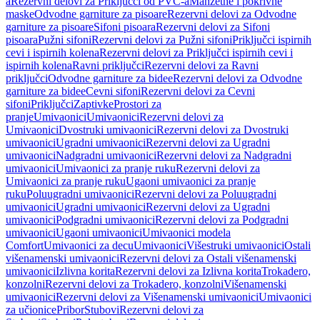
a
Rezervni delovi za Priključci od PVC-a
Manžetne i pokrivne
maske
Odvodne garniture za pisoare
Rezervni delovi za Odvodne
garniture za pisoare
Sifoni pisoara
Rezervni delovi za Sifoni
pisoara
Pužni sifoni
Rezervni delovi za Pužni sifoni
Priključci ispirnih
cevi i ispirnih kolena
Rezervni delovi za Priključci ispirnih cevi i
ispirnih kolena
Ravni priključci
Rezervni delovi za Ravni
priključci
Odvodne garniture za bidee
Rezervni delovi za Odvodne
garniture za bidee
Cevni sifoni
Rezervni delovi za Cevni
sifoni
Priključci
Zaptivke
Prostori za
pranje
Umivaonici
Umivaonici
Rezervni delovi za
Umivaonici
Dvostruki umivaonici
Rezervni delovi za Dvostruki
umivaonici
Ugradni umivaonici
Rezervni delovi za Ugradni
umivaonici
Nadgradni umivaonici
Rezervni delovi za Nadgradni
umivaonici
Umivaonici za pranje ruku
Rezervni delovi za
Umivaonici za pranje ruku
Ugaoni umivaonici za pranje
ruku
Poluugradni umivaonici
Rezervni delovi za Poluugradni
umivaonici
Ugradni umivaonici
Rezervni delovi za Ugradni
umivaonici
Podgradni umivaonici
Rezervni delovi za Podgradni
umivaonici
Ugaoni umivaonici
Umivaonici modela
Comfort
Umivaonici za decu
Umivaonici
Višestruki umivaonici
Ostali
višenamenski umivaonici
Rezervni delovi za Ostali višenamenski
umivaonici
Izlivna korita
Rezervni delovi za Izlivna korita
Trokadero,
konzolni
Rezervni delovi za Trokadero, konzolni
Višenamenski
umivaonici
Rezervni delovi za Višenamenski umivaonici
Umivaonici
za učionice
Pribor
Stubovi
Rezervni delovi za