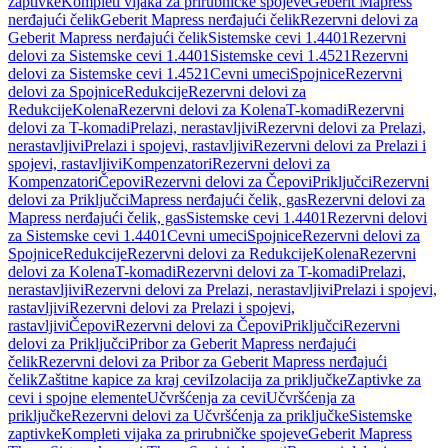
zaptivke
Kompleti vijaka za prirubničke spojeve
Geberit Mapress
nerđajući čelik
Geberit Mapress nerđajući čelik
Rezervni delovi za
Geberit Mapress nerđajući čelik
Sistemske cevi 1.4401
Rezervni
delovi za Sistemske cevi 1.4401
Sistemske cevi 1.4521
Rezervni
delovi za Sistemske cevi 1.4521
Cevni umeci
Spojnice
Rezervni
delovi za Spojnice
Redukcije
Rezervni delovi za
Redukcije
Kolena
Rezervni delovi za Kolena
T-komadi
Rezervni
delovi za T-komadi
Prelazi, nerastavljivi
Rezervni delovi za Prelazi,
nerastavljivi
Prelazi i spojevi, rastavljivi
Rezervni delovi za Prelazi i
spojevi, rastavljivi
Kompenzatori
Rezervni delovi za
Kompenzatori
Čepovi
Rezervni delovi za Čepovi
Priključci
Rezervni
delovi za Priključci
Mapress nerđajući čelik, gas
Rezervni delovi za
Mapress nerđajući čelik, gas
Sistemske cevi 1.4401
Rezervni delovi
za Sistemske cevi 1.4401
Cevni umeci
Spojnice
Rezervni delovi za
Spojnice
Redukcije
Rezervni delovi za Redukcije
Kolena
Rezervni
delovi za Kolena
T-komadi
Rezervni delovi za T-komadi
Prelazi,
nerastavljivi
Rezervni delovi za Prelazi, nerastavljivi
Prelazi i spojevi,
rastavljivi
Rezervni delovi za Prelazi i spojevi,
rastavljivi
Čepovi
Rezervni delovi za Čepovi
Priključci
Rezervni
delovi za Priključci
Pribor za Geberit Mapress nerđajući
čelik
Rezervni delovi za Pribor za Geberit Mapress nerđajući
čelik
Zaštitne kapice za kraj cevi
Izolacija za priključke
Zaptivke za
cevi i spojne elemente
Učvršćenja za cevi
Učvršćenja za
priključke
Rezervni delovi za Učvršćenja za priključke
Sistemske
zaptivke
Kompleti vijaka za prirubničke spojeve
Geberit Mapress