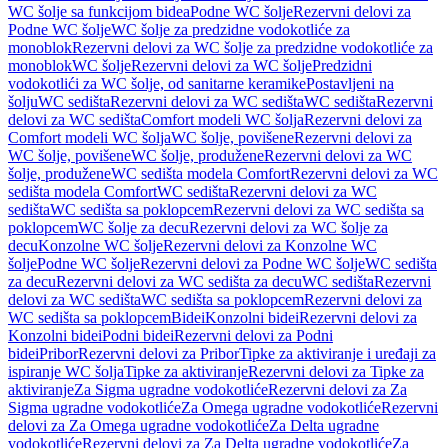
WC šolje sa funkcijom bidea
Podne WC šolje
Rezervni delovi za
Podne WC šolje
WC šolje za predzidne vodokotliće za
monoblok
Rezervni delovi za WC šolje za predzidne vodokotliće za
monoblok
WC šolje
Rezervni delovi za WC šolje
Predzidni
vodokotlići za WC šolje, od sanitarne keramike
Postavljeni na
šolju
WC sedišta
Rezervni delovi za WC sedišta
WC sedišta
Rezervni
delovi za WC sedišta
Comfort modeli WC šolja
Rezervni delovi za
Comfort modeli WC šolja
WC šolje, povišene
Rezervni delovi za
WC šolje, povišene
WC šolje, produžene
Rezervni delovi za WC
šolje, produžene
WC sedišta modela Comfort
Rezervni delovi za WC
sedišta modela Comfort
WC sedišta
Rezervni delovi za WC
sedišta
WC sedišta sa poklopcem
Rezervni delovi za WC sedišta sa
poklopcem
WC šolje za decu
Rezervni delovi za WC šolje za
decu
Konzolne WC šolje
Rezervni delovi za Konzolne WC
šolje
Podne WC šolje
Rezervni delovi za Podne WC šolje
WC sedišta
za decu
Rezervni delovi za WC sedišta za decu
WC sedišta
Rezervni
delovi za WC sedišta
WC sedišta sa poklopcem
Rezervni delovi za
WC sedišta sa poklopcem
Bidei
Konzolni bidei
Rezervni delovi za
Konzolni bidei
Podni bidei
Rezervni delovi za Podni
bidei
Pribor
Rezervni delovi za Pribor
Tipke za aktiviranje i uređaji za
ispiranje WC šolja
Tipke za aktiviranje
Rezervni delovi za Tipke za
aktiviranje
Za Sigma ugradne vodokotliće
Rezervni delovi za Za
Sigma ugradne vodokotliće
Za Omega ugradne vodokotliće
Rezervni
delovi za Za Omega ugradne vodokotliće
Za Delta ugradne
vodokotliće
Rezervni delovi za Za Delta ugradne vodokotliće
Za