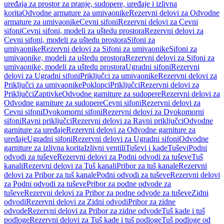
uređaja za prostor za pranje, sudopere, uređaje i izlivna
korita
Odvodne armature za umivaonike
Rezervni delovi za Odvodne
armature za umivaonike
Cevni sifoni
Rezervni delovi za Cevni
sifoni
Cevni sifoni, modeli za uštedu prostora
Rezervni delovi za
Cevni sifoni, modeli za uštedu prostora
Sifoni za
umivaonike
Rezervni delovi za Sifoni za umivaonike
Sifoni za
umivaonike, modeli za uštedu prostora
Rezervni delovi za Sifoni za
umivaonike, modeli za uštedu prostora
Ugradni sifoni
Rezervni
delovi za Ugradni sifoni
Priključci za umivaonike
Rezervni delovi za
Priključci za umivaonike
Poklopci
Priključci
Rezervni delovi za
Priključci
Zaptivke
Odvodne garniture za sudopere
Rezervni delovi za
Odvodne garniture za sudopere
Cevni sifoni
Rezervni delovi za
Cevni sifoni
Dvokomorni sifoni
Rezervni delovi za Dvokomorni
sifoni
Ravni priključci
Rezervni delovi za Ravni priključci
Odvodne
garniture za uređaje
Rezervni delovi za Odvodne garniture za
uređaje
Ugradni sifoni
Rezervni delovi za Ugradni sifoni
Odvodne
garniture za izlivna korita
Izlivni ventili
Tuševi i kade
Tuševi
Podni
odvodi za tuševe
Rezervni delovi za Podni odvodi za tuševe
Tuš
kanali
Rezervni delovi za Tuš kanali
Pribor za tuš kanale
Rezervni
delovi za Pribor za tuš kanale
Podni odvodi za tuševe
Rezervni delovi
za Podni odvodi za tuševe
Pribor za podne odvode za
tuševe
Rezervni delovi za Pribor za podne odvode za tuševe
Zidni
odvodi
Rezervni delovi za Zidni odvodi
Pribor za zidne
odvode
Rezervni delovi za Pribor za zidne odvode
Tuš kade i tuš
podloge
Rezervni delovi za Tuš kade i tuš podloge
Tuš podloge od