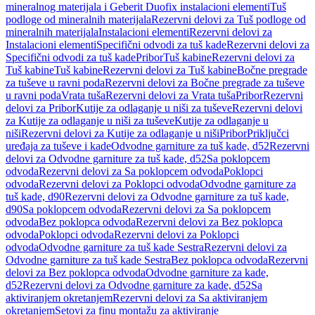
mineralnog materijala i Geberit Duofix instalacioni elementi
Tuš
podloge od mineralnih materijala
Rezervni delovi za Tuš podloge od
mineralnih materijala
Instalacioni elementi
Rezervni delovi za
Instalacioni elementi
Specifični odvodi za tuš kade
Rezervni delovi za
Specifični odvodi za tuš kade
Pribor
Tuš kabine
Rezervni delovi za
Tuš kabine
Tuš kabine
Rezervni delovi za Tuš kabine
Bočne pregrade
za tuševe u ravni poda
Rezervni delovi za Bočne pregrade za tuševe
u ravni poda
Vrata tuša
Rezervni delovi za Vrata tuša
Pribor
Rezervni
delovi za Pribor
Kutije za odlaganje u niši za tuševe
Rezervni delovi
za Kutije za odlaganje u niši za tuševe
Kutije za odlaganje u
niši
Rezervni delovi za Kutije za odlaganje u niši
Pribor
Priključci
uređaja za tuševe i kade
Odvodne garniture za tuš kade, d52
Rezervni
delovi za Odvodne garniture za tuš kade, d52
Sa poklopcem
odvoda
Rezervni delovi za Sa poklopcem odvoda
Poklopci
odvoda
Rezervni delovi za Poklopci odvoda
Odvodne garniture za
tuš kade, d90
Rezervni delovi za Odvodne garniture za tuš kade,
d90
Sa poklopcem odvoda
Rezervni delovi za Sa poklopcem
odvoda
Bez poklopca odvoda
Rezervni delovi za Bez poklopca
odvoda
Poklopci odvoda
Rezervni delovi za Poklopci
odvoda
Odvodne garniture za tuš kade Sestra
Rezervni delovi za
Odvodne garniture za tuš kade Sestra
Bez poklopca odvoda
Rezervni
delovi za Bez poklopca odvoda
Odvodne garniture za kade,
d52
Rezervni delovi za Odvodne garniture za kade, d52
Sa
aktiviranjem okretanjem
Rezervni delovi za Sa aktiviranjem
okretanjem
Setovi za finu montažu za aktiviranje