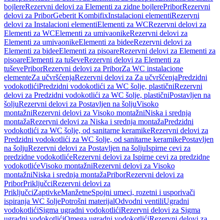
bojlere
Rezervni delovi za Elementi za zidne bojlere
Pribor
Rezervni
delovi za Pribor
Geberit Kombifix
Instalacioni elementi
Rezervni
delovi za Instalacioni elementi
Elementi za WC
Rezervni delovi za
Elementi za WC
Elementi za umivaonike
Rezervni delovi za
Elementi za umivaonike
Elementi za bidee
Rezervni delovi za
Elementi za bidee
Elementi za pisoare
Rezervni delovi za Elementi za
pisoare
Elementi za tuševe
Rezervni delovi za Elementi za
tuševe
Pribor
Rezervni delovi za Pribor
Za WC instalacione
elemente
Za učvršćenja
Rezervni delovi za Za učvršćenja
Predzidni
vodokotlići
Predzidni vodokotlići za WC šolje, plastični
Rezervni
delovi za Predzidni vodokotlići za WC šolje, plastični
Postavljen na
šolju
Rezervni delovi za Postavljen na šolju
Visoko
montažni
Rezervni delovi za Visoko montažni
Niska i srednja
montaža
Rezervni delovi za Niska i srednja montaža
Predzidni
vodokotlići za WC šolje, od sanitarne keramike
Rezervni delovi za
Predzidni vodokotlići za WC šolje, od sanitarne keramike
Postavljen
na šolju
Rezervni delovi za Postavljen na šolju
Ispirne cevi za
predzidne vodokotliće
Rezervni delovi za Ispirne cevi za predzidne
vodokotliće
Visoko montažni
Rezervni delovi za Visoko
montažni
Niska i srednja montaža
Pribor
Rezervni delovi za
Pribor
Priključci
Rezervni delovi za
Priključci
Zaptivke
Manžetne
Spojni umeci, rozetni i usporivači
ispiranja WC šolje
Potrošni materijal
Odvodni ventili
Ugradni
vodokotlići
Sigma ugradni vodokotlići
Rezervni delovi za Sigma
ugradni vodokotlići
Omega ugradni vodokotlići
Rezervni delovi za