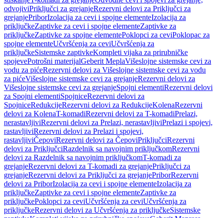
odvojivi
Priključci za grejanje
Rezervni delovi za Priključci za
grejanje
Pribor
Izolacija za cevi i spojne elemente
Izolacija za
priključke
Zaptivke za cevi i spojne elemente
Zaptivke za
priključke
Zaptivke za spojne elemente
Poklopci za cevi
Poklopac za
spojne elemente
Učvršćenja za cevi
Učvršćenja za
priključke
Sistemske zaptivke
Kompleti vijaka za prirubničke
spojeve
Potrošni materijal
Geberit Mepla
Višeslojne sistemske cevi za
vodu za piće
Rezervni delovi za Višeslojne sistemske cevi za vodu
za piće
Višeslojne sistemske cevi za grejanje
Rezervni delovi za
Višeslojne sistemske cevi za grejanje
Spojni elementi
Rezervni delovi
za Spojni elementi
Spojnice
Rezervni delovi za
Spojnice
Redukcije
Rezervni delovi za Redukcije
Kolena
Rezervni
delovi za Kolena
T-komadi
Rezervni delovi za T-komadi
Prelazi,
nerastavljivi
Rezervni delovi za Prelazi, nerastavljivi
Prelazi i spojevi,
rastavljivi
Rezervni delovi za Prelazi i spojevi,
rastavljivi
Čepovi
Rezervni delovi za Čepovi
Priključci
Rezervni
delovi za Priključci
Razdelnik sa navojnim priključkom
Rezervni
delovi za Razdelnik sa navojnim priključkom
T-komadi za
grejanje
Rezervni delovi za T-komadi za grejanje
Priključci za
grejanje
Rezervni delovi za Priključci za grejanje
Pribor
Rezervni
delovi za Pribor
Izolacija za cevi i spojne elemente
Izolacija za
priključke
Zaptivke za cevi i spojne elemente
Zaptivke za
priključke
Poklopci za cevi
Učvršćenja za cevi
Učvršćenja za
priključke
Rezervni delovi za Učvršćenja za priključke
Sistemske