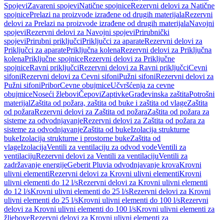
Spojevi
Zavareni spojevi
Natične spojnice
Rezervni delovi za Natične
spojnice
Prelazi na proizvode izrađene od drugih materijala
Rezervni
delovi za Prelazi na proizvode izrađene od drugih materijala
Navojni
spojevi
Rezervni delovi za Navojni spojevi
Prirubnički
spojevi
Prirubni priključci
Priključci za aparate
Rezervni delovi za
Priključci za aparate
Priključna kolena
Rezervni delovi za Priključna
kolena
Priključne spojnice
Rezervni delovi za Priključne
spojnice
Ravni priključci
Rezervni delovi za Ravni priključci
Cevni
sifoni
Rezervni delovi za Cevni sifoni
Pužni sifoni
Rezervni delovi za
Pužni sifoni
Pribor
Cevne obujmice
Učvršćenja za cevne
obujmice
Noseći žlebovi
Čepovi
Zaptivke
Građevinska zaštita
Potrošni
materijal
Zaštita od požara, zaštita od buke i zaštita od vlage
Zaštita
od požara
Rezervni delovi za Zaštita od požara
Zaštita od požara za
sisteme za odvodnjavanje
Rezervni delovi za Zaštita od požara za
sisteme za odvodnjavanje
Zaštita od buke
Izolacija strukturne
buke
Izolacija strukturne i prostorne buke
Zaštita od
vlage
Izolacija
Ventili za ventilaciju za odvod vode
Ventili za
ventilaciju
Rezervni delovi za Ventili za ventilaciju
Ventili za
zadržavanje energije
Geberit Pluvia odvodnjavanje krova
Krovni
ulivni elementi
Rezervni delovi za Krovni ulivni elementi
Krovni
ulivni elementi do 12 l/s
Rezervni delovi za Krovni ulivni elementi
do 12 l/s
Krovni ulivni elementi do 25 l/s
Rezervni delovi za Krovni
ulivni elementi do 25 l/s
Krovni ulivni elementi do 100 l/s
Rezervni
delovi za Krovni ulivni elementi do 100 l/s
Krovni ulivni elementi za
žljebove
Rezervni delovi za Krovni ulivni elementi za