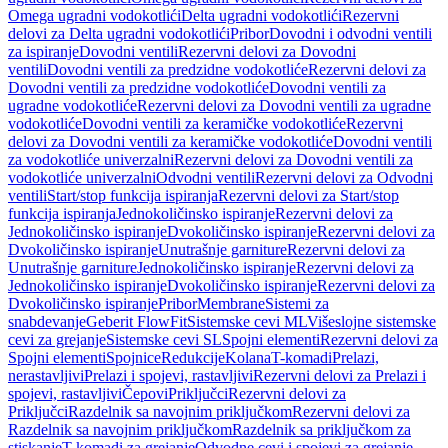
Omega ugradni vodokotlići
Delta ugradni vodokotlići
Rezervni
delovi za Delta ugradni vodokotlići
Pribor
Dovodni i odvodni ventili
za ispiranje
Dovodni ventili
Rezervni delovi za Dovodni
ventili
Dovodni ventili za predzidne vodokotliće
Rezervni delovi za
Dovodni ventili za predzidne vodokotliće
Dovodni ventili za
ugradne vodokotliće
Rezervni delovi za Dovodni ventili za ugradne
vodokotliće
Dovodni ventili za keramičke vodokotliće
Rezervni
delovi za Dovodni ventili za keramičke vodokotliće
Dovodni ventili
za vodokotliće univerzalni
Rezervni delovi za Dovodni ventili za
vodokotliće univerzalni
Odvodni ventili
Rezervni delovi za Odvodni
ventili
Start/stop funkcija ispiranja
Rezervni delovi za Start/stop
funkcija ispiranja
Jednokoličinsko ispiranje
Rezervni delovi za
Jednokoličinsko ispiranje
Dvokoličinsko ispiranje
Rezervni delovi za
Dvokoličinsko ispiranje
Unutrašnje garniture
Rezervni delovi za
Unutrašnje garniture
Jednokoličinsko ispiranje
Rezervni delovi za
Jednokoličinsko ispiranje
Dvokoličinsko ispiranje
Rezervni delovi za
Dvokoličinsko ispiranje
Pribor
Membrane
Sistemi za
snabdevanje
Geberit FlowFit
Sistemske cevi ML
Višeslojne sistemske
cevi za grejanje
Sistemske cevi SL
Spojni elementi
Rezervni delovi za
Spojni elementi
Spojnice
Redukcije
Kolana
T-komadi
Prelazi,
nerastavljivi
Prelazi i spojevi, rastavljivi
Rezervni delovi za Prelazi i
spojevi, rastavljivi
Čepovi
Priključci
Rezervni delovi za
Priključci
Razdelnik sa navojnim priključkom
Rezervni delovi za
Razdelnik sa navojnim priključkom
Razdelnik sa priključkom za
stiskanje
T-komadi za grejanje
Odvodne cevi i spojevi za grejanje,