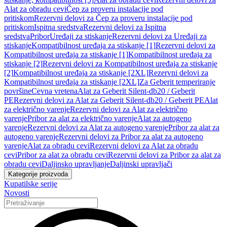
Alat za obradu cevi
Čep za proveru instalacije pod
pritiskom
Rezervni delovi za Čep za proveru instalacije pod
pritiskom
Ispitna sredstva
Rezervni delovi za Ispitna
sredstva
Pribor
Uređaji za stiskanje
Rezervni delovi za Uređaji za
stiskanje
Kompatibilnost uređaja za stiskanje [1]
Rezervni delovi za
Kompatibilnost uređaja za stiskanje [1]
Kompatibilnost uređaja za
stiskanje [2]
Rezervni delovi za Kompatibilnost uređaja za stiskanje
[2]
Kompatibilnost uređaja za stiskanje [2XL]
Rezervni delovi za
Kompatibilnost uređaja za stiskanje [2XL]
Za Geberit temperiranje
površine
Cevna vretena
Alat za Geberit Silent-db20 / Geberit
PE
Rezervni delovi za Alat za Geberit Silent-db20 / Geberit PE
Alat
za električno varenje
Rezervni delovi za Alat za električno
varenje
Pribor za alat za električno varenje
Alat za autogeno
varenje
Rezervni delovi za Alat za autogeno varenje
Pribor za alat za
autogeno varenje
Rezervni delovi za Pribor za alat za autogeno
varenje
Alat za obradu cevi
Rezervni delovi za Alat za obradu
cevi
Pribor za alat za obradu cevi
Rezervni delovi za Pribor za alat za
obradu cevi
Daljinsko upravljanje
Daljinski upravljači
Kategorije proizvoda
Kupatilske serije
Novosti