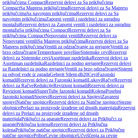
priključcima Compact
Rezervni delovi za Sa priključcima
Compact
Sa Mapress priključcima
Rezervni delovi za Sa Mapress
priključcima
Sa navojnim priključcima
Rezervni delovi za Sa
navojnim priključcima
Zaporni ventili i razdelnici za ugradnu
montažu
Rezervni delovi za Zaporni ventili i razdelnici za ugradnu
montažu
Sa priključcima Compact
Rezervni delovi za Sa
priključcima Compact
Nepovratni ventili
Rezervni delovi za
Nepovratni ventili
Sa Mapress priključcima
Rezervni delovi za Sa
Mapress priključcima
Ventili za odzračivanje za grejanje
Ventili za
brzo odzračivanje
Temperiranje površine
Sistemske cevi
Rezervni
delovi za Sistemske cevi
Asortiman razdelnika
Rezervni delovi za
Asortiman razdelnika
Razdelnici za podno grejanje
Rezervni delovi
za Razdelnici za podno grejanje
Ventili za brzo odzračivanje
Sistemi
za odvod vode iz zgrada
Geberit Silent-db20
Cevi
Fazonski
komadi
Rezervni delovi za Fazonski komadi
Lukovi
Račve
Rezervni
delovi za Račve
Redukcije
Revizioni komadi
Rezervni delovi za
Revizioni komadi
SuperTube fazonski komadi
Kolena
Posebni
fazonski komadi
Spojevi
Rezervni delovi za Spojevi
Zavareni
spojevi
Natične spojnice
Rezervni delovi za Natične spojnice
Stezne
obujmice
Prelazi na proizvode izrađene od drugih materijala
Rezervni
delovi za Prelazi na proizvode izrađene od drugih
materijala
Priključci za aparate
Rezervni delovi za Priključci za
aparate
Priključna kolena
Rezervni delovi za Priključna
kolena
Priključne natične spojnice
Rezervni delovi za Priključne
natične spojnice
Pribor
Cevne obujmice
Učvršćenja za cevne