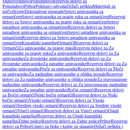
Stubovi
Stubovi
Polustubovi
Rezervni delovi za
Polustubovi
Pribor
Poklopci odvoda
Držači peškira
Materijali za
pričvršćenje
Dekorativne pregrade
Setovi umivaonika sa
ormarićem
Setovi umivaonika za pranje ruku sa ormarićem
Rezervni
delovi za Setovi umivaonika za pranje ruku sa ormarićem
Setovi
ugradnog umivaonika sa ormarićem
Rezervni delovi za Setovi
ugradnog umivaonika sa ormarićem
Setovi ugradnog umivaonika sa
ormarićem
Rezervni delovi za Setovi ugradnog umivaonika sa
ormarićem
Kupatilski nameštaj
Ormarići
Rezervni delovi za
Ormarići
Za umivaonike za pranje ruku
Rezervni delovi za Za
umivaonike za pranje ruku
Za umivaonike
Rezervni delovi za Za
umivaonike
Za dvostruke umivaonike
Rezervni delovi za Za
dvostruke umivaonike
Za ugradne umivaonike
Rezervni delovi za Za
ugradne umivaonike
Ploče za umivaonike
Rezervni delovi za Ploče
za umivaonike
Za nadpultne umivaonike u obliku posude
Rezervni
delovi za Za nadpultne umivaonike u obliku posude
Za pravougaone
nadpultne umivaonike
Rezervni delovi za Za pravougaone nadpultne
umivaonike
Za ugradne umivaonike
Bočni ormarići
Rezervni delovi
za Bočni ormarići
Niski bočni ormarići
Rezervni delovi za Niski
bočni ormarići
Visoki ormarići
Rezervni delovi za Visoki
ormarići
Srednje visoki ormarići
Rezervni delovi za Srednje visoki
ormarići
Viseći ormarići
Rezervni delovi za Viseći ormarići
Ostali
kupatilski nameštaj
Rezervni delovi za Ostali kupatilski
nameštaj
Zidne police
Rezervni delovi za Zidne police
Pribor
Rezervni
delovi za Pribor
Umeci za fioke i kutije za slaganje
Držači peškira i