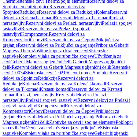
Therm
Sistemske cevi Therm
Spojni elementi
Rezervni delovi za
Spojni elementi
Spojnice
Rezervni delovi za
Spojnice
Redukcije
Rezervni delovi za Redukcije
Kolena
Rezervni
delovi za Kolena
T-komadi
Rezervni delovi za T-komadi
Prelazi,
nerastavljivi
Rezervni delovi za Prelazi, nerastavljivi
Prelazi i spojevi,
rastavljivi
Rezervni delovi za Prelazi i spojevi,
rastavljivi
Kompenzatori
Rezervni delovi za
Kompenzatori
Čepovi
Rezervni delovi za Čepovi
Priključci za
grejanje
Rezervni delovi za Priključci za grejanje
Pribor za Geberit
Mapress Therm
Zaštitne kape za krajeve cevi
Sistemske
zaptivke
Kompleti vijaka za prirubničke spojeve
Učvršćenja za
cevi
Geberit Mapress ugljenični čelik
Geberit Mapress ugljenični
čelik
Rezervni delovi za Geberit Mapress ugljenični čelik
Sistemske
cevi 1.0034
Sistemske cevi 1.0215
Cevni umeci
Spojnice
Rezervni
delovi za Spojnice
Redukcije
Rezervni delovi za
Redukcije
Kolena
Rezervni delovi za Kolena
T-komadi
Rezervni
delovi za T-komadi
Krstasti komadi
Rezervni delovi za Krstasti
komadi
Prelazi, nerastavljivi
Rezervni delovi za Prelazi,
nerastavljivi
Prelazi i spojevi, rastavljivi
Rezervni delovi za Prelazi i
spojevi, rastavljivi
Kompenzatori
Rezervni delovi za
Kompenzatori
Čepovi
Rezervni delovi za Čepovi
Priključci za
grejanje
Rezervni delovi za Priključci za grejanje
Pribor za Geberit
Mapress ugljenični čelik
Zaptivke za cevi i spojne elemente
Poklopci
za cevi
Učvršćenja za cevi
Učvršćenja za priključke
Sistemske
zaptivke
Kompleti vijaka za prirubničke spojeve
Geberit higijenski