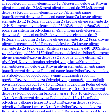
žljebove
Krovni ulivni elementi do 12 l/s
Rezervni delovi za Krovni
ulivni elementi do 12 l/s
Krovni ulivni elementi do 25 l/s
Rezervni
delovi za Krovni ulivni elementi do 25 l/s
Elementi parne
brane
Rezervni delovi za Elementi parne brane
Za krovne ulivne
elemente do 12 l/s
Rezervni delovi za Za krovne ulivne elemente do
12 l/s
Za krovne ulivne elemente do 25 l/s
Zaštita od požara
Zaštita od
požara za sisteme za odvodnjavanje
Sigurnosni prelivi
Rezervni
delovi za Sigurnosni prelivi
Za krovne ulivne elemente do 12
l/s
Rezervni delovi za Za krovne ulivne elemente do 12 l/s
Za krovne
ulivne elemente do 25 l/s
Rezervni delovi za Za krovne ulivne
elemente do 25 l/s
Učvršćenja
Sistem za pričvršćenje d40–200
Sistem
za pričvršćenje d250–315
Pribor
Rezervni delovi za Pribor
Za krovne
ulivne elemente
Rezervni delovi za Za krovne ulivne elemente
Za
učvršćenja
Konvencionalno odvodnjavanje krova
Krovni ulivni
elementi
Rezervni delovi za Krovni ulivni elementi
Elementi parne
brane
Rezervni delovi za Elementi parne brane
Pribor
Rezervni delovi
za Pribor
Podni odvod
Odvodnjavanje unutrašnjih i spoljnih
površina
Rezervni delovi za Odvodnjavanje unutrašnjih i spoljnih
površina
Podni odvodi 10 x 10 cm
Rezervni delovi za Podni odvodi
10 x 10 cm
Podni odvodi za balkone i terase, 10 x 10 cm
Rezervni
delovi za Podni odvodi za balkone i terase, 10 x 10 cm
Podni odvodi
13 x 13 cm
Rezervni delovi za Podni odvodi 13 x 13 cm
Podni
odvodi za balkone i terase 13 x 13 cm
Rezervni delovi za Podni
odvodi za balkone i terase 13 x 13 cm
Pribor
Rezervni delovi za
Pribor
Alati
Alati
Alat za Geberit FlowFit
Rezervni delovi za Alat za