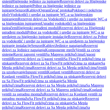
sistem
Higijenske jedinice za ispiranje
Rezervni delovi za Higijenske
jedinice za ispiranje
Pribor za higijenske jedinice za
ispiranje
Senzori
Kablovi
Ograničavač protoka
Poklopci i pokrivne
ploče
Vodokotlići i uređaj za ispiranje WC-a sa higijenskim
ispiranjem
Rezervni delovi za Vodokotlići i uređaj za ispiranje WC-a
sa higijenskim ispiranjem
Ugradni vodokotlići sa higijenskim
ispiračem
Higijenski ugrađeni moduli
Rezervni delovi za Higijenski
ugrađeni moduli
Pribor za vodokotlić i uređaj za ispiranje WC-a sa
uređajem za higijensko ispiranje instalacije
Rezervni delovi za Pribor
za vodokotlić i uređaj za ispiranje WC-a sa uređajem za higijensko
ispiranje instalacije
Senzori
Kablovi
Jedinice napajanja
Rezervni
delovi za Jedinice napajanja
Komponente mreže
Ventili za cevne
sisteme
Ravni zaporni ventili
Sa Mapress priključcima
Ugaoni
ventili
Rezervni delovi za Ugaoni ventili
Sa FlowFit priključcima za
stiskanje
Rezervni delovi za Sa FlowFit priključcima za stiskanje
Sa
Mepla priključcima
Rezervni delovi za Sa Mepla priključcima
Ventili
za uzorkovanje
Ispusni ventili
Kuglasti ventili
Rezervni delovi za
Kuglasti ventili
Sa FlowFit priključcima za stiskanje
Rezervni delovi
za Sa FlowFit priključcima za stiskanje
Sa Mepla
priključcima
Rezervni delovi za Sa Mepla priključcima
Sa Mapress
priključcima
Rezervni delovi za Sa Mapress priključcima
Kuglasti
ventili za ugradnu montažu
Rezervni delovi za Kuglasti ventili za
ugradnu montažu
Sa FlowFit priključcima za stiskanje
Rezervni
delovi za Sa FlowFit priključcima za stiskanje
Sa Mepla
priključcima
Rezervni delovi za Sa Mepla priključcima
Sa