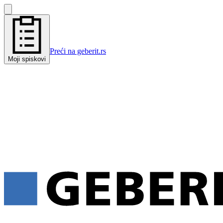
Preći na geberit.rs
Moji spiskovi