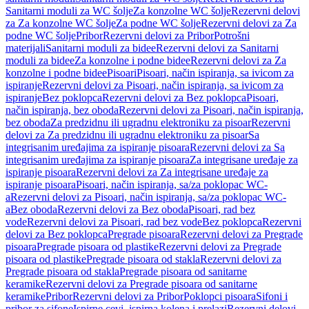
Sanitarni moduli za WC šolje
Za konzolne WC šolje
Rezervni delovi
za Za konzolne WC šolje
Za podne WC šolje
Rezervni delovi za Za
podne WC šolje
Pribor
Rezervni delovi za Pribor
Potrošni
materijali
Sanitarni moduli za bidee
Rezervni delovi za Sanitarni
moduli za bidee
Za konzolne i podne bidee
Rezervni delovi za Za
konzolne i podne bidee
Pisoari
Pisoari, način ispiranja, sa ivicom za
ispiranje
Rezervni delovi za Pisoari, način ispiranja, sa ivicom za
ispiranje
Bez poklopca
Rezervni delovi za Bez poklopca
Pisoari,
način ispiranja, bez oboda
Rezervni delovi za Pisoari, način ispiranja,
bez oboda
Za predzidnu ili ugradnu elektroniku za pisoar
Rezervni
delovi za Za predzidnu ili ugradnu elektroniku za pisoar
Sa
integrisanim uređajima za ispiranje pisoara
Rezervni delovi za Sa
integrisanim uređajima za ispiranje pisoara
Za integrisane uređaje za
ispiranje pisoara
Rezervni delovi za Za integrisane uređaje za
ispiranje pisoara
Pisoari, način ispiranja, sa/za poklopac WC-
a
Rezervni delovi za Pisoari, način ispiranja, sa/za poklopac WC-
a
Bez oboda
Rezervni delovi za Bez oboda
Pisoari, rad bez
vode
Rezervni delovi za Pisoari, rad bez vode
Bez poklopca
Rezervni
delovi za Bez poklopca
Pregrade pisoara
Rezervni delovi za Pregrade
pisoara
Pregrade pisoara od plastike
Rezervni delovi za Pregrade
pisoara od plastike
Pregrade pisoara od stakla
Rezervni delovi za
Pregrade pisoara od stakla
Pregrade pisoara od sanitarne
keramike
Rezervni delovi za Pregrade pisoara od sanitarne
keramike
Pribor
Rezervni delovi za Pribor
Poklopci pisoara
Sifoni i
pribor za sifone
Ispirne cevi, ispirna kolena i prelazi
Rezervni delovi