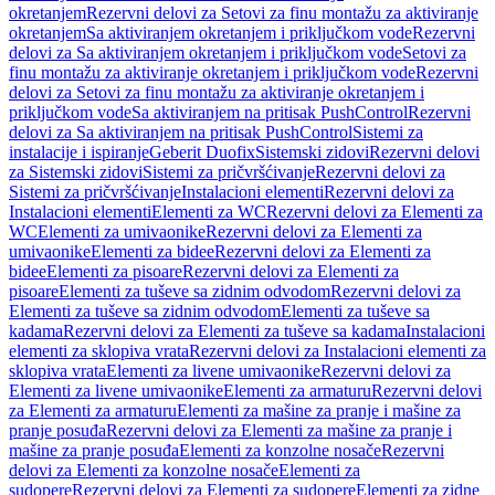
okretanjem
Rezervni delovi za Setovi za finu montažu za aktiviranje
okretanjem
Sa aktiviranjem okretanjem i priključkom vode
Rezervni
delovi za Sa aktiviranjem okretanjem i priključkom vode
Setovi za
finu montažu za aktiviranje okretanjem i priključkom vode
Rezervni
delovi za Setovi za finu montažu za aktiviranje okretanjem i
priključkom vode
Sa aktiviranjem na pritisak PushControl
Rezervni
delovi za Sa aktiviranjem na pritisak PushControl
Sistemi za
instalacije i ispiranje
Geberit Duofix
Sistemski zidovi
Rezervni delovi
za Sistemski zidovi
Sistemi za pričvršćivanje
Rezervni delovi za
Sistemi za pričvršćivanje
Instalacioni elementi
Rezervni delovi za
Instalacioni elementi
Elementi za WC
Rezervni delovi za Elementi za
WC
Elementi za umivaonike
Rezervni delovi za Elementi za
umivaonike
Elementi za bidee
Rezervni delovi za Elementi za
bidee
Elementi za pisoare
Rezervni delovi za Elementi za
pisoare
Elementi za tuševe sa zidnim odvodom
Rezervni delovi za
Elementi za tuševe sa zidnim odvodom
Elementi za tuševe sa
kadama
Rezervni delovi za Elementi za tuševe sa kadama
Instalacioni
elementi za sklopiva vrata
Rezervni delovi za Instalacioni elementi za
sklopiva vrata
Elementi za livene umivaonike
Rezervni delovi za
Elementi za livene umivaonike
Elementi za armaturu
Rezervni delovi
za Elementi za armaturu
Elementi za mašine za pranje i mašine za
pranje posuđa
Rezervni delovi za Elementi za mašine za pranje i
mašine za pranje posuđa
Elementi za konzolne nosače
Rezervni
delovi za Elementi za konzolne nosače
Elementi za
sudopere
Rezervni delovi za Elementi za sudopere
Elementi za zidne