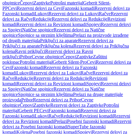
obujmice
Čepovi
Zaptivke
Potrošni materijal
Geberit Silent-
PP
Cevi
Rezervni delovi za Cevi
Fazonski komadi
Rezervni delovi za
Fazonski komadi
Lukovi
Rezervni delovi za Lukovi
Račve
Rezervni
delovi za Račve
Redukcije
Rezervni delovi za Redukcije
Revizioni
komadi
Rezervni delovi za Revizioni komadi
Spojevi
Rezervni delovi
za Spojevi
Natične spojnice
Rezervni delovi za Natične
spojnice
Spojnice sa steznim klještima
Prelazi na proizvode izrađene
od drugih materijala
Priključci za aparate
Rezervni delovi za
Priključci za aparate
Priključna kolena
Rezervni delovi za Priključna
kolena
Ravni priključci
Rezervni delovi za Ravni
priključci
Pribor
Cevne obujmice
Čepovi
Zaptivke
Zaštitni
poklopac
Potrošni materijal
Geberit Silent-Pro
Cevi
Rezervni delovi za
Cevi
Fazonski komadi
Rezervni delovi za Fazonski
komadi
Lukovi
Rezervni delovi za Lukovi
Račve
Rezervni delovi za
Račve
Redukcije
Rezervni delovi za Redukcije
Revizioni
komadi
Rezervni delovi za Revizioni komadi
Spojevi
Rezervni delovi
za Spojevi
Natične spojnice
Rezervni delovi za Natične
spojnice
Spojnice sa steznim klještima
Prelazi na druge materijale
proizvoda
Pribor
Rezervni delovi za Pribor
Cevne
obujmice
Čepovi
Zaptivke
Rezervni delovi za Zaptivke
Potrošni
materijal
Geberit PE
Cevi
Fazonski komadi
Rezervni delovi za
Fazonski komadi
Lukovi
Račve
Redukcije
Revizioni komadi
Rezervni
delovi za Revizioni komadi
Prelazi
Posebni fazonski komadi
Rezervni
delovi za Posebni fazonski komadi
SuperTube fazonski
komadi
Kolena
Posebni fazonski komadi
Spojevi
Rezervni delovi za