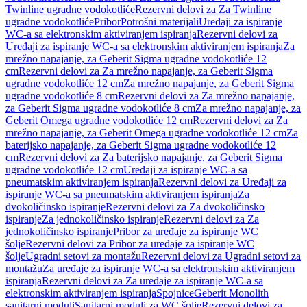
Twinline ugradne vodokotliće
Rezervni delovi za Za Twinline
ugradne vodokotliće
Pribor
Potrošni materijali
Uređaji za ispiranje
WC-a sa elektronskim aktiviranjem ispiranja
Rezervni delovi za
Uređaji za ispiranje WC-a sa elektronskim aktiviranjem ispiranja
Za
mrežno napajanje, za Geberit Sigma ugradne vodokotliće 12
cm
Rezervni delovi za Za mrežno napajanje, za Geberit Sigma
ugradne vodokotliće 12 cm
Za mrežno napajanje, za Geberit Sigma
ugradne vodokotliće 8 cm
Rezervni delovi za Za mrežno napajanje,
za Geberit Sigma ugradne vodokotliće 8 cm
Za mrežno napajanje, za
Geberit Omega ugradne vodokotliće 12 cm
Rezervni delovi za Za
mrežno napajanje, za Geberit Omega ugradne vodokotliće 12 cm
Za
baterijsko napajanje, za Geberit Sigma ugradne vodokotliće 12
cm
Rezervni delovi za Za baterijsko napajanje, za Geberit Sigma
ugradne vodokotliće 12 cm
Uređaji za ispiranje WC-a sa
pneumatskim aktiviranjem ispiranja
Rezervni delovi za Uređaji za
ispiranje WC-a sa pneumatskim aktiviranjem ispiranja
Za
dvokoličinsko ispiranje
Rezervni delovi za Za dvokoličinsko
ispiranje
Za jednokoličinsko ispiranje
Rezervni delovi za Za
jednokoličinsko ispiranje
Pribor za uređaje za ispiranje WC
šolje
Rezervni delovi za Pribor za uređaje za ispiranje WC
šolje
Ugradni setovi za montažu
Rezervni delovi za Ugradni setovi za
montažu
Za uređaje za ispiranje WC-a sa elektronskim aktiviranjem
ispiranja
Rezervni delovi za Za uređaje za ispiranje WC-a sa
elektronskim aktiviranjem ispiranja
Spojnice
Geberit Monolith
sanitarni moduli
Sanitarni moduli za WC šolje
Rezervni delovi za