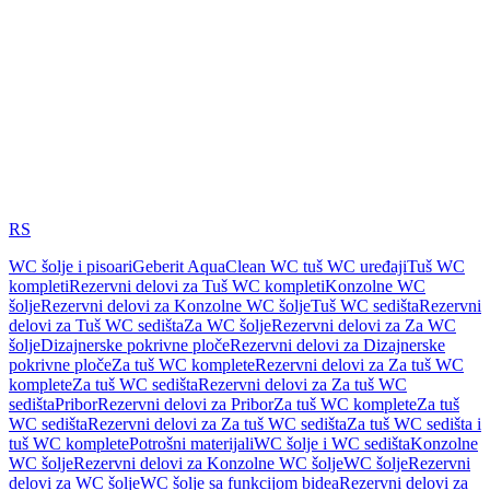
RS
WC šolje i pisoari
Geberit AquaClean WC tuš WC uređaji
Tuš WC
kompleti
Rezervni delovi za Tuš WC kompleti
Konzolne WC
šolje
Rezervni delovi za Konzolne WC šolje
Tuš WC sedišta
Rezervni
delovi za Tuš WC sedišta
Za WC šolje
Rezervni delovi za Za WC
šolje
Dizajnerske pokrivne ploče
Rezervni delovi za Dizajnerske
pokrivne ploče
Za tuš WC komplete
Rezervni delovi za Za tuš WC
komplete
Za tuš WC sedišta
Rezervni delovi za Za tuš WC
sedišta
Pribor
Rezervni delovi za Pribor
Za tuš WC komplete
Za tuš
WC sedišta
Rezervni delovi za Za tuš WC sedišta
Za tuš WC sedišta i
tuš WC komplete
Potrošni materijali
WC šolje i WC sedišta
Konzolne
WC šolje
Rezervni delovi za Konzolne WC šolje
WC šolje
Rezervni
delovi za WC šolje
WC šolje sa funkcijom bidea
Rezervni delovi za