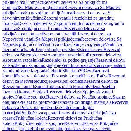
priključcima Compact
Rezervni delovi za Sa priključcima
Compact
Sa Mapress priključcima
Rezervni delovi za Sa Mapress
priključcima
Sa navojnim priključcima
Rezervni delovi za Sa
navojnim priključcima
Zaporni ventili i razdelnici za ugradnu
montažu
Rezervni delovi za Zaporni ventili i razdelnici za ugradnu
montažu
Sa priključcima Compact
Rezervni delovi za Sa
priključcima Compact
Nepovratni ventili
Rezervni delovi za
Nepovratni ventili
Sa Mapress priključcima
Rezervni delovi za Sa
Mapress priključcima
Ventili za odzračivanje za grejanje
Ventili za
brzo odzračivanje
Temperiranje površine
Sistemske cevi
Rezervni
delovi za Sistemske cevi
Asortiman razdelnika
Rezervni delovi za
Asortiman razdelnika
Razdelnici za podno grejanje
Rezervni delovi
za Razdelnici za podno grejanje
Ventili za brzo odzračivanje
Sistemi
za odvod vode iz zgrada
Geberit Silent-db20
Cevi
Fazonski
komadi
Rezervni delovi za Fazonski komadi
Lukovi
Račve
Rezervni
delovi za Račve
Redukcije
Revizioni komadi
Rezervni delovi za
Revizioni komadi
SuperTube fazonski komadi
Kolena
Posebni
fazonski komadi
Spojevi
Rezervni delovi za Spojevi
Zavareni
spojevi
Natične spojnice
Rezervni delovi za Natične spojnice
Stezne
obujmice
Prelazi na proizvode izrađene od drugih materijala
Rezervni
delovi za Prelazi na proizvode izrađene od drugih
materijala
Priključci za aparate
Rezervni delovi za Priključci za
aparate
Priključna kolena
Rezervni delovi za Priključna
kolena
Priključne natične spojnice
Rezervni delovi za Priključne
natične spojnice
Pribor
Cevne obujmice
Učvršćenja za cevne