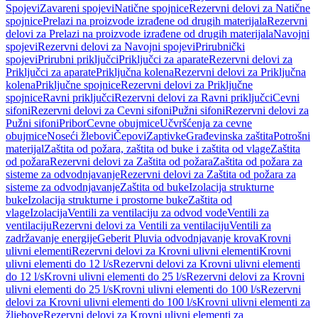
Spojevi
Zavareni spojevi
Natične spojnice
Rezervni delovi za Natične
spojnice
Prelazi na proizvode izrađene od drugih materijala
Rezervni
delovi za Prelazi na proizvode izrađene od drugih materijala
Navojni
spojevi
Rezervni delovi za Navojni spojevi
Prirubnički
spojevi
Prirubni priključci
Priključci za aparate
Rezervni delovi za
Priključci za aparate
Priključna kolena
Rezervni delovi za Priključna
kolena
Priključne spojnice
Rezervni delovi za Priključne
spojnice
Ravni priključci
Rezervni delovi za Ravni priključci
Cevni
sifoni
Rezervni delovi za Cevni sifoni
Pužni sifoni
Rezervni delovi za
Pužni sifoni
Pribor
Cevne obujmice
Učvršćenja za cevne
obujmice
Noseći žlebovi
Čepovi
Zaptivke
Građevinska zaštita
Potrošni
materijal
Zaštita od požara, zaštita od buke i zaštita od vlage
Zaštita
od požara
Rezervni delovi za Zaštita od požara
Zaštita od požara za
sisteme za odvodnjavanje
Rezervni delovi za Zaštita od požara za
sisteme za odvodnjavanje
Zaštita od buke
Izolacija strukturne
buke
Izolacija strukturne i prostorne buke
Zaštita od
vlage
Izolacija
Ventili za ventilaciju za odvod vode
Ventili za
ventilaciju
Rezervni delovi za Ventili za ventilaciju
Ventili za
zadržavanje energije
Geberit Pluvia odvodnjavanje krova
Krovni
ulivni elementi
Rezervni delovi za Krovni ulivni elementi
Krovni
ulivni elementi do 12 l/s
Rezervni delovi za Krovni ulivni elementi
do 12 l/s
Krovni ulivni elementi do 25 l/s
Rezervni delovi za Krovni
ulivni elementi do 25 l/s
Krovni ulivni elementi do 100 l/s
Rezervni
delovi za Krovni ulivni elementi do 100 l/s
Krovni ulivni elementi za
žljebove
Rezervni delovi za Krovni ulivni elementi za