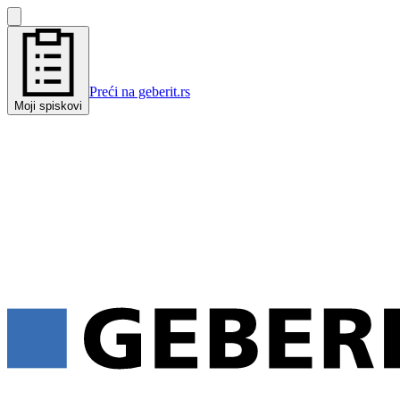
Preći na geberit.rs
Moji spiskovi