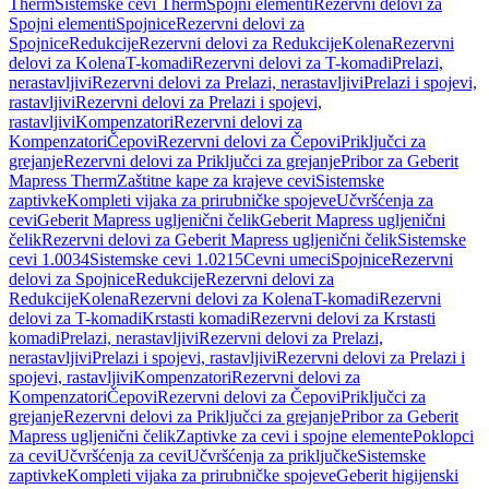
Therm
Sistemske cevi Therm
Spojni elementi
Rezervni delovi za
Spojni elementi
Spojnice
Rezervni delovi za
Spojnice
Redukcije
Rezervni delovi za Redukcije
Kolena
Rezervni
delovi za Kolena
T-komadi
Rezervni delovi za T-komadi
Prelazi,
nerastavljivi
Rezervni delovi za Prelazi, nerastavljivi
Prelazi i spojevi,
rastavljivi
Rezervni delovi za Prelazi i spojevi,
rastavljivi
Kompenzatori
Rezervni delovi za
Kompenzatori
Čepovi
Rezervni delovi za Čepovi
Priključci za
grejanje
Rezervni delovi za Priključci za grejanje
Pribor za Geberit
Mapress Therm
Zaštitne kape za krajeve cevi
Sistemske
zaptivke
Kompleti vijaka za prirubničke spojeve
Učvršćenja za
cevi
Geberit Mapress ugljenični čelik
Geberit Mapress ugljenični
čelik
Rezervni delovi za Geberit Mapress ugljenični čelik
Sistemske
cevi 1.0034
Sistemske cevi 1.0215
Cevni umeci
Spojnice
Rezervni
delovi za Spojnice
Redukcije
Rezervni delovi za
Redukcije
Kolena
Rezervni delovi za Kolena
T-komadi
Rezervni
delovi za T-komadi
Krstasti komadi
Rezervni delovi za Krstasti
komadi
Prelazi, nerastavljivi
Rezervni delovi za Prelazi,
nerastavljivi
Prelazi i spojevi, rastavljivi
Rezervni delovi za Prelazi i
spojevi, rastavljivi
Kompenzatori
Rezervni delovi za
Kompenzatori
Čepovi
Rezervni delovi za Čepovi
Priključci za
grejanje
Rezervni delovi za Priključci za grejanje
Pribor za Geberit
Mapress ugljenični čelik
Zaptivke za cevi i spojne elemente
Poklopci
za cevi
Učvršćenja za cevi
Učvršćenja za priključke
Sistemske
zaptivke
Kompleti vijaka za prirubničke spojeve
Geberit higijenski