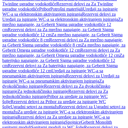
Twinline ugradne vodokotliće
Rezervni delovi za Za Twinline
ugradne vodokotliće
Pribor
Potrošni materijali
Uređaji za ispiranje
WC-a sa elektronskim aktiviranjem ispiranja
Rezervni delovi za
Uređaji za ispiranje WC-a sa elektronskim aktiviranjem ispiranja
Za
mrežno napajanje, za Geberit Sigma ugradne vodokotliće 12
cm
Rezervni delovi za Za mrežno napajanje, za Geberit Sigma
ugradne vodokotliće 12 cm
Za mrežno napajanje, za Geberit Sigma
ugradne vodokotliće 8 cm
Rezervni delovi za Za mrežno napajanje,
za Geberit Sigma ugradne vodokotliće 8 cm
Za mrežno napajanje, za
Geberit Omega ugradne vodokotliće 12 cm
Rezervni delovi za Za
mrežno napajanje, za Geberit Omega ugradne vodokotliće 12 cm
Za
baterijsko napajanje, za Geberit Sigma ugradne vodokotliće 12
cm
Rezervni delovi za Za baterijsko napajanje, za Geberit Sigma
ugradne vodokotliće 12 cm
Uređaji za ispiranje WC-a sa
pneumatskim aktiviranjem ispiranja
Rezervni delovi za Uređaji za
ispiranje WC-a sa pneumatskim aktiviranjem ispiranja
Za
dvokoličinsko ispiranje
Rezervni delovi za Za dvokoličinsko
ispiranje
Za jednokoličinsko ispiranje
Rezervni delovi za Za
jednokoličinsko ispiranje
Pribor za uređaje za ispiranje WC
šolje
Rezervni delovi za Pribor za uređaje za ispiranje WC
šolje
Ugradni setovi za montažu
Rezervni delovi za Ugradni setovi za
montažu
Za uređaje za ispiranje WC-a sa elektronskim aktiviranjem
ispiranja
Rezervni delovi za Za uređaje za ispiranje WC-a sa
elektronskim aktiviranjem ispiranja
Spojnice
Geberit Monolith
sanitarni moduli
Sanitarni moduli za WC šolje
Rezervni delovi za