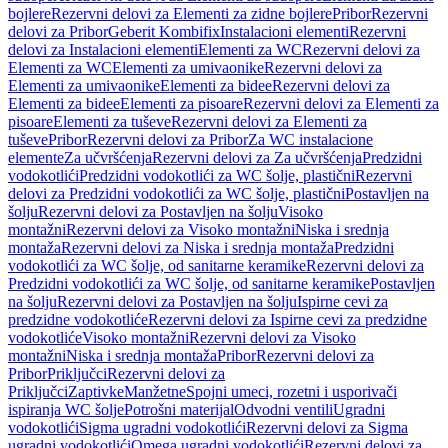
bojlere
Rezervni delovi za Elementi za zidne bojlere
Pribor
Rezervni
delovi za Pribor
Geberit Kombifix
Instalacioni elementi
Rezervni
delovi za Instalacioni elementi
Elementi za WC
Rezervni delovi za
Elementi za WC
Elementi za umivaonike
Rezervni delovi za
Elementi za umivaonike
Elementi za bidee
Rezervni delovi za
Elementi za bidee
Elementi za pisoare
Rezervni delovi za Elementi za
pisoare
Elementi za tuševe
Rezervni delovi za Elementi za
tuševe
Pribor
Rezervni delovi za Pribor
Za WC instalacione
elemente
Za učvršćenja
Rezervni delovi za Za učvršćenja
Predzidni
vodokotlići
Predzidni vodokotlići za WC šolje, plastični
Rezervni
delovi za Predzidni vodokotlići za WC šolje, plastični
Postavljen na
šolju
Rezervni delovi za Postavljen na šolju
Visoko
montažni
Rezervni delovi za Visoko montažni
Niska i srednja
montaža
Rezervni delovi za Niska i srednja montaža
Predzidni
vodokotlići za WC šolje, od sanitarne keramike
Rezervni delovi za
Predzidni vodokotlići za WC šolje, od sanitarne keramike
Postavljen
na šolju
Rezervni delovi za Postavljen na šolju
Ispirne cevi za
predzidne vodokotliće
Rezervni delovi za Ispirne cevi za predzidne
vodokotliće
Visoko montažni
Rezervni delovi za Visoko
montažni
Niska i srednja montaža
Pribor
Rezervni delovi za
Pribor
Priključci
Rezervni delovi za
Priključci
Zaptivke
Manžetne
Spojni umeci, rozetni i usporivači
ispiranja WC šolje
Potrošni materijal
Odvodni ventili
Ugradni
vodokotlići
Sigma ugradni vodokotlići
Rezervni delovi za Sigma
ugradni vodokotlići
Omega ugradni vodokotlići
Rezervni delovi za