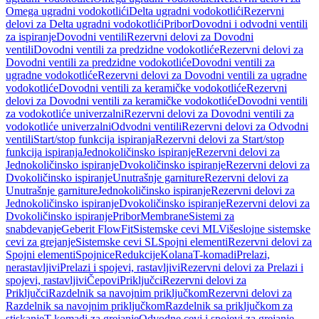
Omega ugradni vodokotlići
Delta ugradni vodokotlići
Rezervni
delovi za Delta ugradni vodokotlići
Pribor
Dovodni i odvodni ventili
za ispiranje
Dovodni ventili
Rezervni delovi za Dovodni
ventili
Dovodni ventili za predzidne vodokotliće
Rezervni delovi za
Dovodni ventili za predzidne vodokotliće
Dovodni ventili za
ugradne vodokotliće
Rezervni delovi za Dovodni ventili za ugradne
vodokotliće
Dovodni ventili za keramičke vodokotliće
Rezervni
delovi za Dovodni ventili za keramičke vodokotliće
Dovodni ventili
za vodokotliće univerzalni
Rezervni delovi za Dovodni ventili za
vodokotliće univerzalni
Odvodni ventili
Rezervni delovi za Odvodni
ventili
Start/stop funkcija ispiranja
Rezervni delovi za Start/stop
funkcija ispiranja
Jednokoličinsko ispiranje
Rezervni delovi za
Jednokoličinsko ispiranje
Dvokoličinsko ispiranje
Rezervni delovi za
Dvokoličinsko ispiranje
Unutrašnje garniture
Rezervni delovi za
Unutrašnje garniture
Jednokoličinsko ispiranje
Rezervni delovi za
Jednokoličinsko ispiranje
Dvokoličinsko ispiranje
Rezervni delovi za
Dvokoličinsko ispiranje
Pribor
Membrane
Sistemi za
snabdevanje
Geberit FlowFit
Sistemske cevi ML
Višeslojne sistemske
cevi za grejanje
Sistemske cevi SL
Spojni elementi
Rezervni delovi za
Spojni elementi
Spojnice
Redukcije
Kolana
T-komadi
Prelazi,
nerastavljivi
Prelazi i spojevi, rastavljivi
Rezervni delovi za Prelazi i
spojevi, rastavljivi
Čepovi
Priključci
Rezervni delovi za
Priključci
Razdelnik sa navojnim priključkom
Rezervni delovi za
Razdelnik sa navojnim priključkom
Razdelnik sa priključkom za
stiskanje
T-komadi za grejanje
Odvodne cevi i spojevi za grejanje,