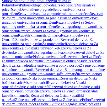
Stubovi
Stubovi
Polustubovi
Rezervni delovi za
Polustubovi
Pribor
Poklopci odvoda
Držači peškira
Materijali za
pričvršćenje
Dekorativne pregrade
Setovi umivaonika sa
ormarićem
Setovi umivaonika za pranje ruku sa ormarićem
Rezervni
delovi za Setovi umivaonika za pranje ruku sa ormarićem
Setovi
ugradnog umivaonika sa ormarićem
Rezervni delovi za Setovi
ugradnog umivaonika sa ormarićem
Setovi ugradnog umivaonika sa
ormarićem
Rezervni delovi za Setovi ugradnog umivaonika sa
ormarićem
Kupatilski nameštaj
Ormarići
Rezervni delovi za
Ormarići
Za umivaonike za pranje ruku
Rezervni delovi za Za
umivaonike za pranje ruku
Za umivaonike
Rezervni delovi za Za
umivaonike
Za dvostruke umivaonike
Rezervni delovi za Za
dvostruke umivaonike
Za ugradne umivaonike
Rezervni delovi za Za
ugradne umivaonike
Ploče za umivaonike
Rezervni delovi za Ploče
za umivaonike
Za nadpultne umivaonike u obliku posude
Rezervni
delovi za Za nadpultne umivaonike u obliku posude
Za pravougaone
nadpultne umivaonike
Rezervni delovi za Za pravougaone nadpultne
umivaonike
Za ugradne umivaonike
Bočni ormarići
Rezervni delovi
za Bočni ormarići
Niski bočni ormarići
Rezervni delovi za Niski
bočni ormarići
Visoki ormarići
Rezervni delovi za Visoki
ormarići
Srednje visoki ormarići
Rezervni delovi za Srednje visoki
ormarići
Viseći ormarići
Rezervni delovi za Viseći ormarići
Ostali
kupatilski nameštaj
Rezervni delovi za Ostali kupatilski
nameštaj
Zidne police
Rezervni delovi za Zidne police
Pribor
Rezervni
delovi za Pribor
Umeci za fioke i kutije za slaganje
Držači peškira i