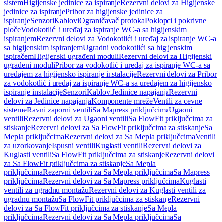
sistem
Higijenske jedinice za ispiranje
Rezervni delovi za Higijenske
jedinice za ispiranje
Pribor za higijenske jedinice za
ispiranje
Senzori
Kablovi
Ograničavač protoka
Poklopci i pokrivne
ploče
Vodokotlići i uređaj za ispiranje WC-a sa higijenskim
ispiranjem
Rezervni delovi za Vodokotlići i uređaj za ispiranje WC-a
sa higijenskim ispiranjem
Ugradni vodokotlići sa higijenskim
ispiračem
Higijenski ugrađeni moduli
Rezervni delovi za Higijenski
ugrađeni moduli
Pribor za vodokotlić i uređaj za ispiranje WC-a sa
uređajem za higijensko ispiranje instalacije
Rezervni delovi za Pribor
za vodokotlić i uređaj za ispiranje WC-a sa uređajem za higijensko
ispiranje instalacije
Senzori
Kablovi
Jedinice napajanja
Rezervni
delovi za Jedinice napajanja
Komponente mreže
Ventili za cevne
sisteme
Ravni zaporni ventili
Sa Mapress priključcima
Ugaoni
ventili
Rezervni delovi za Ugaoni ventili
Sa FlowFit priključcima za
stiskanje
Rezervni delovi za Sa FlowFit priključcima za stiskanje
Sa
Mepla priključcima
Rezervni delovi za Sa Mepla priključcima
Ventili
za uzorkovanje
Ispusni ventili
Kuglasti ventili
Rezervni delovi za
Kuglasti ventili
Sa FlowFit priključcima za stiskanje
Rezervni delovi
za Sa FlowFit priključcima za stiskanje
Sa Mepla
priključcima
Rezervni delovi za Sa Mepla priključcima
Sa Mapress
priključcima
Rezervni delovi za Sa Mapress priključcima
Kuglasti
ventili za ugradnu montažu
Rezervni delovi za Kuglasti ventili za
ugradnu montažu
Sa FlowFit priključcima za stiskanje
Rezervni
delovi za Sa FlowFit priključcima za stiskanje
Sa Mepla
priključcima
Rezervni delovi za Sa Mepla priključcima
Sa