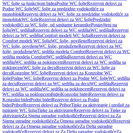
WC šolje sa funkcijom bidea
Podne WC šolje
Rezervni delovi za
Podne WC šolje
WC šolje za predzidne vodokotliće za
monoblok
Rezervni delovi za WC šolje za predzidne vodokotliće za
monoblok
WC šolje
Rezervni delovi za WC šolje
Predzidni
vodokotlići za WC šolje, od sanitarne keramike
Postavljeni na
šolju
WC sedišta
Rezervni delovi za WC sedišta
WC sedišta
Rezervni
delovi za WC sedišta
Comfort modeli WC šolja
Rezervni delovi za
Comfort modeli WC šolja
WC šolje, povišene
Rezervni delovi za
WC šolje, povišene
WC šolje, produžene
Rezervni delovi za WC
šolje, produžene
WC sedišta modela Comfort
Rezervni delovi za WC
sedišta modela Comfort
WC sedišta
Rezervni delovi za WC
sedišta
WC sedišta sa poklopcem
Rezervni delovi za WC sedišta sa
poklopcem
WC šolje za decu
Rezervni delovi za WC šolje za
decu
Konzolne WC šolje
Rezervni delovi za Konzolne WC
šolje
Podne WC šolje
Rezervni delovi za Podne WC šolje
WC sedišta
za decu
Rezervni delovi za WC sedišta za decu
WC sedišta
Rezervni
delovi za WC sedišta
WC sedišta sa poklopcem
Rezervni delovi za
WC sedišta sa poklopcem
Bidei
Konzolni bidei
Rezervni delovi za
Konzolni bidei
Podni bidei
Rezervni delovi za Podni
bidei
Pribor
Rezervni delovi za Pribor
Tipke za aktiviranje i uređaji za
ispiranje WC šolja
Tipke za aktiviranje
Rezervni delovi za Tipke za
aktiviranje
Za Sigma ugradne vodokotliće
Rezervni delovi za Za
Sigma ugradne vodokotliće
Za Omega ugradne vodokotliće
Rezervni
delovi za Za Omega ugradne vodokotliće
Za Delta ugradne
vodokotliće
Rezervni delovi za Za Delta ugradne vodokotliće
Za