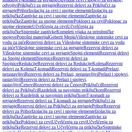
odvojivi
Priključci za grejanje
Rezervni delovi za Priključci za
grejanje
Pribor
Izolacija za cevi i spojne elemente
Izolacija za
priključke
Zaptivke za cevi i spojne elemente
Zaptivke za
priključke
Zaptivke za spojne elemente
Poklopci za cevi
Poklopac za
spojne elemente
Učvršćenja za cevi
Učvršćenja za
priključke
Sistemske zaptivke
Kompleti vijaka za prirubničke
spojeve
Potrošni materijal
Geberit Mepla
Višeslojne sistemske cevi za
vodu za piće
Rezervni delovi za Višeslojne sistemske cevi za vodu
za piće
Višeslojne sistemske cevi za grejanje
Rezervni delovi za
Višeslojne sistemske cevi za grejanje
Spojni elementi
Rezervni delovi
za Spojni elementi
Spojnice
Rezervni delovi za
Spojnice
Redukcije
Rezervni delovi za Redukcije
Kolena
Rezervni
delovi za Kolena
T-komadi
Rezervni delovi za T-komadi
Prelazi,
nerastavljivi
Rezervni delovi za Prelazi, nerastavljivi
Prelazi i spojevi,
rastavljivi
Rezervni delovi za Prelazi i spojevi,
rastavljivi
Čepovi
Rezervni delovi za Čepovi
Priključci
Rezervni
delovi za Priključci
Razdelnik sa navojnim priključkom
Rezervni
delovi za Razdelnik sa navojnim priključkom
T-komadi za
grejanje
Rezervni delovi za T-komadi za grejanje
Priključci za
grejanje
Rezervni delovi za Priključci za grejanje
Pribor
Rezervni
delovi za Pribor
Izolacija za cevi i spojne elemente
Izolacija za
priključke
Zaptivke za cevi i spojne elemente
Zaptivke za
priključke
Poklopci za cevi
Učvršćenja za cevi
Učvršćenja za
priključke
Rezervni delovi za Učvršćenja za priključke
Sistemske