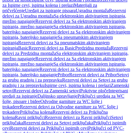
za Ispirne cevi, ispirna kolena i prelazi
Materijali za
pričvršćenje
Uređaji za ispiranje pisoara
Ugradna montaža
Rezervni
delovi za Ugradna montaža
Sa elektronskim aktiviranjem ispiranja,
mrežno napajanje
Rezervni delovi za Sa elektronskim aktiviranjem
ispiranja, mrežno napajanje
Sa elektronskim aktiviranjem ispiranja,
baterijsko napajanje
Rezervni delovi za Sa elektronskim aktiviranjem
ispiranja, baterijsko napajanje
Sa pneumatskim aktiviranjem
ispiranja
Rezervni delovi za Sa pneumatskim aktiviranjem
ispiranja
Basic
Rezervni delovi za Basic
Predzidna montaža
Rezervni
delovi za Predzidna montaža
Sa elektronskim aktiviranjem ispiranja,
mrežno napajanje
Rezervni delovi za Sa elektronskim aktiviranjem
ispiranja, mrežno napajanje
Sa elektronskim aktiviranjem ispiranja,
baterijsko napajanje
Rezervni delovi za Sa elektronskim aktiviranjem
ispiranja, baterijsko napajanje
Pribor
Rezervni delovi za Pribor
Setovi
za grubu gradnju i za prepravku
Rezervni delovi za Setovi za grubu
gradnju i za prepravku
Ispirne cevi, ispirna kolena i prelazi
Zamenski
setovi
Rezervni delovi za Zamenski setovi
Pokrivne ploče
Integrisani
uređaji za ispiranje
Daljinsko upravljanje
Priključci uređaja za WC
šolje, pisoare i bidee
Odvodne garniture za WC šolje i
trokadere
Rezervni delovi za Odvodne garniture za WC šolje i
trokadere
Priključna kolena
Rezervni delovi za Priključna
kolena
Ravni priključci
Rezervni delovi za Ravni priključci
Setovi
priključaka
Rezervni delovi za Setovi priključaka
Priključci ispirnih
cevi
Rezervni delovi za Priključci ispirnih cevi
Priključci od PVC-