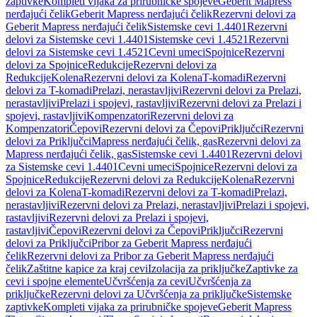
zaptivke
Kompleti vijaka za prirubničke spojeve
Geberit Mapress
nerđajući čelik
Geberit Mapress nerđajući čelik
Rezervni delovi za
Geberit Mapress nerđajući čelik
Sistemske cevi 1.4401
Rezervni
delovi za Sistemske cevi 1.4401
Sistemske cevi 1.4521
Rezervni
delovi za Sistemske cevi 1.4521
Cevni umeci
Spojnice
Rezervni
delovi za Spojnice
Redukcije
Rezervni delovi za
Redukcije
Kolena
Rezervni delovi za Kolena
T-komadi
Rezervni
delovi za T-komadi
Prelazi, nerastavljivi
Rezervni delovi za Prelazi,
nerastavljivi
Prelazi i spojevi, rastavljivi
Rezervni delovi za Prelazi i
spojevi, rastavljivi
Kompenzatori
Rezervni delovi za
Kompenzatori
Čepovi
Rezervni delovi za Čepovi
Priključci
Rezervni
delovi za Priključci
Mapress nerđajući čelik, gas
Rezervni delovi za
Mapress nerđajući čelik, gas
Sistemske cevi 1.4401
Rezervni delovi
za Sistemske cevi 1.4401
Cevni umeci
Spojnice
Rezervni delovi za
Spojnice
Redukcije
Rezervni delovi za Redukcije
Kolena
Rezervni
delovi za Kolena
T-komadi
Rezervni delovi za T-komadi
Prelazi,
nerastavljivi
Rezervni delovi za Prelazi, nerastavljivi
Prelazi i spojevi,
rastavljivi
Rezervni delovi za Prelazi i spojevi,
rastavljivi
Čepovi
Rezervni delovi za Čepovi
Priključci
Rezervni
delovi za Priključci
Pribor za Geberit Mapress nerđajući
čelik
Rezervni delovi za Pribor za Geberit Mapress nerđajući
čelik
Zaštitne kapice za kraj cevi
Izolacija za priključke
Zaptivke za
cevi i spojne elemente
Učvršćenja za cevi
Učvršćenja za
priključke
Rezervni delovi za Učvršćenja za priključke
Sistemske
zaptivke
Kompleti vijaka za prirubničke spojeve
Geberit Mapress