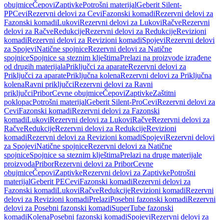
obujmice
Čepovi
Zaptivke
Potrošni materijal
Geberit Silent-
PP
Cevi
Rezervni delovi za Cevi
Fazonski komadi
Rezervni delovi za
Fazonski komadi
Lukovi
Rezervni delovi za Lukovi
Račve
Rezervni
delovi za Račve
Redukcije
Rezervni delovi za Redukcije
Revizioni
komadi
Rezervni delovi za Revizioni komadi
Spojevi
Rezervni delovi
za Spojevi
Natične spojnice
Rezervni delovi za Natične
spojnice
Spojnice sa steznim klještima
Prelazi na proizvode izrađene
od drugih materijala
Priključci za aparate
Rezervni delovi za
Priključci za aparate
Priključna kolena
Rezervni delovi za Priključna
kolena
Ravni priključci
Rezervni delovi za Ravni
priključci
Pribor
Cevne obujmice
Čepovi
Zaptivke
Zaštitni
poklopac
Potrošni materijal
Geberit Silent-Pro
Cevi
Rezervni delovi za
Cevi
Fazonski komadi
Rezervni delovi za Fazonski
komadi
Lukovi
Rezervni delovi za Lukovi
Račve
Rezervni delovi za
Račve
Redukcije
Rezervni delovi za Redukcije
Revizioni
komadi
Rezervni delovi za Revizioni komadi
Spojevi
Rezervni delovi
za Spojevi
Natične spojnice
Rezervni delovi za Natične
spojnice
Spojnice sa steznim klještima
Prelazi na druge materijale
proizvoda
Pribor
Rezervni delovi za Pribor
Cevne
obujmice
Čepovi
Zaptivke
Rezervni delovi za Zaptivke
Potrošni
materijal
Geberit PE
Cevi
Fazonski komadi
Rezervni delovi za
Fazonski komadi
Lukovi
Račve
Redukcije
Revizioni komadi
Rezervni
delovi za Revizioni komadi
Prelazi
Posebni fazonski komadi
Rezervni
delovi za Posebni fazonski komadi
SuperTube fazonski
komadi
Kolena
Posebni fazonski komadi
Spojevi
Rezervni delovi za