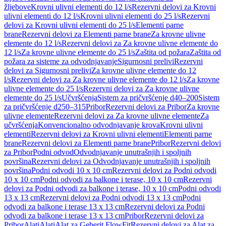
žljebove
Krovni ulivni elementi do 12 l/s
Rezervni delovi za Krovni
ulivni elementi do 12 l/s
Krovni ulivni elementi do 25 l/s
Rezervni
delovi za Krovni ulivni elementi do 25 l/s
Elementi parne
brane
Rezervni delovi za Elementi parne brane
Za krovne ulivne
elemente do 12 l/s
Rezervni delovi za Za krovne ulivne elemente do
12 l/s
Za krovne ulivne elemente do 25 l/s
Zaštita od požara
Zaštita od
požara za sisteme za odvodnjavanje
Sigurnosni prelivi
Rezervni
delovi za Sigurnosni prelivi
Za krovne ulivne elemente do 12
l/s
Rezervni delovi za Za krovne ulivne elemente do 12 l/s
Za krovne
ulivne elemente do 25 l/s
Rezervni delovi za Za krovne ulivne
elemente do 25 l/s
Učvršćenja
Sistem za pričvršćenje d40–200
Sistem
za pričvršćenje d250–315
Pribor
Rezervni delovi za Pribor
Za krovne
ulivne elemente
Rezervni delovi za Za krovne ulivne elemente
Za
učvršćenja
Konvencionalno odvodnjavanje krova
Krovni ulivni
elementi
Rezervni delovi za Krovni ulivni elementi
Elementi parne
brane
Rezervni delovi za Elementi parne brane
Pribor
Rezervni delovi
za Pribor
Podni odvod
Odvodnjavanje unutrašnjih i spoljnih
površina
Rezervni delovi za Odvodnjavanje unutrašnjih i spoljnih
površina
Podni odvodi 10 x 10 cm
Rezervni delovi za Podni odvodi
10 x 10 cm
Podni odvodi za balkone i terase, 10 x 10 cm
Rezervni
delovi za Podni odvodi za balkone i terase, 10 x 10 cm
Podni odvodi
13 x 13 cm
Rezervni delovi za Podni odvodi 13 x 13 cm
Podni
odvodi za balkone i terase 13 x 13 cm
Rezervni delovi za Podni
odvodi za balkone i terase 13 x 13 cm
Pribor
Rezervni delovi za
Pribor
Alati
Alati
Alat za Geberit FlowFit
Rezervni delovi za Alat za