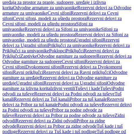
uređaja za prostor za pranje, sudopere, uređaje i izlivna
korita
Odvodne armature za umivaonike
Rezervni delovi za Odvodne
armature za umivaonike
Cevni sifoni
Rezervni delovi za Cevni
sifoni
Cevni sifoni, modeli za uštedu prostora
Rezervni delovi za
Cevni sifoni, modeli za uštedu prostora
Sifoni za
umivaonike
Rezervni delovi za Sifoni za umivaonike
Sifoni za
umivaonike, modeli za uštedu prostora
Rezervni delovi za Sifoni za
umivaonike, modeli za uštedu prostora
Ugradni sifoni
Rezervni
delovi za Ugradni sifoni
Priključci za umivaonike
Rezervni delovi za
Priključci za umivaonike
Poklopci
Priključci
Rezervni delovi za
Priključci
Zaptivke
Odvodne garniture za sudopere
Rezervni delovi za
Odvodne garniture za sudopere
Cevni sifoni
Rezervni delovi za
Cevni sifoni
Dvokomorni sifoni
Rezervni delovi za Dvokomorni
sifoni
Ravni priključci
Rezervni delovi za Ravni priključci
Odvodne
garniture za uređaje
Rezervni delovi za Odvodne garniture za
uređaje
Ugradni sifoni
Rezervni delovi za Ugradni sifoni
Odvodne
garniture za izlivna korita
Izlivni ventili
Tuševi i kade
Tuševi
Podni
odvodi za tuševe
Rezervni delovi za Podni odvodi za tuševe
Tuš
kanali
Rezervni delovi za Tuš kanali
Pribor za tuš kanale
Rezervni
delovi za Pribor za tuš kanale
Podni odvodi za tuševe
Rezervni delovi
za Podni odvodi za tuševe
Pribor za podne odvode za
tuševe
Rezervni delovi za Pribor za podne odvode za tuševe
Zidni
odvodi
Rezervni delovi za Zidni odvodi
Pribor za zidne
odvode
Rezervni delovi za Pribor za zidne odvode
Tuš kade i tuš
podloge
Rezervni delovi za Tuš kade i tuš podloge
Tuš podloge od