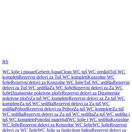
RS
WC šolje i pisoari
Geberit AquaClean WC tuš WC uređaji
Tuš WC
kompleti
Rezervni delovi za Tuš WC kompleti
Konzolne WC
šolje
Rezervni delovi za Konzolne WC šolje
Tuš WC sedišta
Rezervni
delovi za Tuš WC sedišta
Za WC šolje
Rezervni delovi za Za WC
šolje
Dizajnerske pokrivne ploče
Rezervni delovi za Dizajnerske
pokrivne ploče
Za tuš WC komplete
Rezervni delovi za Za tuš WC
komplete
Za tuš WC sedišta
Rezervni delovi za Za tuš WC
sedišta
Pribor
Rezervni delovi za Pribor
Za tuš WC komplete
Za tuš
WC sedišta
Rezervni delovi za Za tuš WC sedišta
Za tuš WC sedišta i
tuš WC komplete
Potrošni materijali
WC šolje i WC sedišta
Konzolne
WC šolje
Rezervni delovi za Konzolne WC šolje
WC šolje
Rezervni
delovi za WC šolje
WC šolje sa funkcijom bidea
Rezervni delovi za