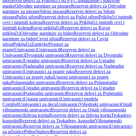
a
Rezervni delovi za Priključci od PVC-a
Manžetne i pokrivne
maske
Odvodne garniture za pisoare
Rezervni delovi za Odvodne
garniture za pisoare
Sifoni pisoara
Rezervni delovi za Sifoni
pisoara
Pužni sifoni
Rezervni delovi za Pužni sifoni
Priključci ispirnih
cevi i ispirnih kolena
Rezervni delovi za Priključci ispirnih cevi i
ispirnih kolena
Ravni priključci
Rezervni delovi za Ravni
priključci
Odvodne garniture za bidee
Rezervni delovi za Odvodne
garniture za bidee
Cevni sifoni
Rezervni delovi za Cevni
sifoni
Priključci
Zaptivke
Prostori za
pranje
Umivaonici
Umivaonici
Rezervni delovi za
Umivaonici
Dvostruki umivaonici
Rezervni delovi za Dvostruki
umivaonici
Ugradni umivaonici
Rezervni delovi za Ugradni
umivaonici
Nadgradni umivaonici
Rezervni delovi za Nadgradni
umivaonici
Umivaonici za pranje ruku
Rezervni delovi za
Umivaonici za pranje ruku
Ugaoni umivaonici za pranje
ruku
Poluugradni umivaonici
Rezervni delovi za Poluugradni
umivaonici
Ugradni umivaonici
Rezervni delovi za Ugradni
umivaonici
Podgradni umivaonici
Rezervni delovi za Podgradni
umivaonici
Ugaoni umivaonici
Umivaonici modela
Comfort
Umivaonici za decu
Umivaonici
Višestruki umivaonici
Ostali
višenamenski umivaonici
Rezervni delovi za Ostali višenamenski
umivaonici
Izlivna korita
Rezervni delovi za Izlivna korita
Trokadero,
konzolni
Rezervni delovi za Trokadero, konzolni
Višenamenski
umivaonici
Rezervni delovi za Višenamenski umivaonici
Umivaonici
za učionice
Pribor
Stubovi
Rezervni delovi za