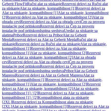
Geberit FlowFit
Ručni alat za stiskanje
Rezervni delovi za Ručni alat
za stiskanje
Alat za stiskanje, kompatibilnost [1]
Rezervni delovi za
Alat za stiskanje, kompatibilnost [1]
Alat za stiskanje, kompatibilnost
[2]
Rezervni delovi za Alat za stiskanje, kompatibilnost [2]
Alat za
obradu cevi
Rezervni delovi za Alat za obradu cevi
Čep za proveru
instalacije pod pritiskom
Rezervni delovi za Čep za proveru
instalacije pod pritiskom
Ispitna sredstva
Uređaj za stiskanje sa
alatima
Pribor
Rezervni delovi za Pribor
Alat za Geberit
Mepla
Rezervni delovi za Alat za Geberit Mepla
Ručni alat za
stiskanje
Rezervni delovi za Ručni alat za stiskanje
Alat za stiskanje,
kompatibilnost [1]
Rezervni delovi za Alat za stiskanje,
kompatibilnost [1]
Alat za stiskanje, kompatibilnost [2]
Rezervni
delovi za Alat za stiskanje, kompatibilnost [2]
Alat za obradu
cevi
Rezervni delovi za Alat za obradu cevi
Čep za proveru
instalacije pod pritiskom
Rezervni delovi za Čep za proveru
instalacije pod pritiskom
Ispitna sredstva
Pribor
Alat za Geberit
Mapress
Rezervni delovi za Alat za Geberit Mapress
Alat za
stiskanje, kompatibilnost [1]
Rezervni delovi za Alat za stiskanje,
kompatibilnost [1]
Alat za stiskanje, kompatibilnost [2]
Rezervni
delovi za Alat za stiskanje, kompatibilnost [2]
Alat za stiskanje,
kompatibilnost [1] / [2]
Rezervni delovi za Alat za stiskanje,
kompatibilnost [1] / [2]
Kompatibilnost alata za stiskanje
[2XL]
Rezervni delovi za Kompatibilnost alata za stiskanje
[2XL]
Alat za stiskanje, kompatibilnost [3]
Rezervni delovi za Alat za
stiskanje, kompatibilnost [3]
Alat za obradu cevi
Rezervni delovi za