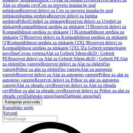
Alat za obradu cevi
Čep za proveru instalacije pod
pritiskom
Rezervni delovi za Čep za proveru instalacije pod
pritiskom
Ispitna sredstva
Rezervni delovi za Ispitna
sredstva
Pribor
Uređaji za stiskanje
Rezervni delovi za Uređaji za
stiskanje
Kompatibilnost uređaja za stiskanje [1]
Rezervni delovi za
Kompatibilnost uređaja za stiskanje [1]
Kompatibilnost uređaja za
stiskanje [2]
Rezervni delovi za Kompatibilnost uređaja za stiskanje
[2]
Kompatibilnost uređaja za stiskanje [2XL]
Rezervni delovi za
Kompatibilnost uređaja za stiskanje [2XL]
Za Geberit temperiranje
površine
Cevna vretena
Alat za Geberit Silent-db20 / Geberit
PE
Rezervni delovi za Alat za Geberit Silent-db20 / Geberit PE
Alat
za električno varenje
Rezervni delovi za Alat za električno
varenje
Pribor za alat za električno varenje
Alat za autogeno
varenje
Rezervni delovi za Alat za autogeno varenje
Pribor za alat za
autogeno varenje
Rezervni delovi za Pribor za alat za autogeno
varenje
Alat za obradu cevi
Rezervni delovi za Alat za obradu
cevi
Pribor za alat za obradu cevi
Rezervni delovi za Pribor za alat za
obradu cevi
Daljinsko upravljanje
Daljinski upravljači
Kategorije proizvoda
Kupatilske serije
Novosti