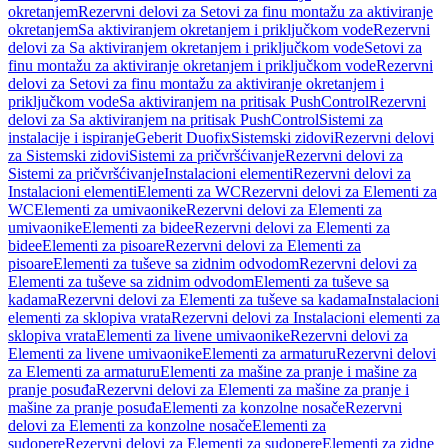
okretanjem
Rezervni delovi za Setovi za finu montažu za aktiviranje
okretanjem
Sa aktiviranjem okretanjem i priključkom vode
Rezervni
delovi za Sa aktiviranjem okretanjem i priključkom vode
Setovi za
finu montažu za aktiviranje okretanjem i priključkom vode
Rezervni
delovi za Setovi za finu montažu za aktiviranje okretanjem i
priključkom vode
Sa aktiviranjem na pritisak PushControl
Rezervni
delovi za Sa aktiviranjem na pritisak PushControl
Sistemi za
instalacije i ispiranje
Geberit Duofix
Sistemski zidovi
Rezervni delovi
za Sistemski zidovi
Sistemi za pričvršćivanje
Rezervni delovi za
Sistemi za pričvršćivanje
Instalacioni elementi
Rezervni delovi za
Instalacioni elementi
Elementi za WC
Rezervni delovi za Elementi za
WC
Elementi za umivaonike
Rezervni delovi za Elementi za
umivaonike
Elementi za bidee
Rezervni delovi za Elementi za
bidee
Elementi za pisoare
Rezervni delovi za Elementi za
pisoare
Elementi za tuševe sa zidnim odvodom
Rezervni delovi za
Elementi za tuševe sa zidnim odvodom
Elementi za tuševe sa
kadama
Rezervni delovi za Elementi za tuševe sa kadama
Instalacioni
elementi za sklopiva vrata
Rezervni delovi za Instalacioni elementi za
sklopiva vrata
Elementi za livene umivaonike
Rezervni delovi za
Elementi za livene umivaonike
Elementi za armaturu
Rezervni delovi
za Elementi za armaturu
Elementi za mašine za pranje i mašine za
pranje posuđa
Rezervni delovi za Elementi za mašine za pranje i
mašine za pranje posuđa
Elementi za konzolne nosače
Rezervni
delovi za Elementi za konzolne nosače
Elementi za
sudopere
Rezervni delovi za Elementi za sudopere
Elementi za zidne