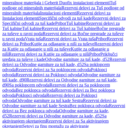
mineralnog materijala i Geberit Duofix instalacioni elementi
Tuš
podloge od mineralnih materijala
Rezervni delovi za Tuš podloge od
mineralnih materijala
Instalacioni elementi
Rezervni delovi za
Instalacioni elementi
Specifični odvodi za tuš kade
Rezervni delovi za
Specifični odvodi za tuš kade
Pribor
Tuš kabine
Rezervni delovi za
Tuš kabine
Tuš kabine
Rezervni delovi za Tuš kabine
Bočne pregrade
za tuševe u ravni poda
Rezervni delovi za Bočne pregrade za tuševe
u ravni poda
Vrata tuša
Rezervni delovi za Vrata tuša
Pribor
Rezervni
delovi za Pribor
Kutije za odlaganje u niši za tuševe
Rezervni delovi
za Kutije za odlaganje u niši za tuševe
Kutije za odlaganje u
niši
Rezervni delovi za Kutije za odlaganje u niši
Pribor
Priključci
uređaja za tuševe i kade
Odvodne garniture za tuš kade, d52
Rezervni
delovi za Odvodne garniture za tuš kade, d52
Sa poklopcem
odvoda
Rezervni delovi za Sa poklopcem odvoda
Poklopci
odvoda
Rezervni delovi za Poklopci odvoda
Odvodne garniture za
tuš kade, d90
Rezervni delovi za Odvodne garniture za tuš kade,
d90
Sa poklopcem odvoda
Rezervni delovi za Sa poklopcem
odvoda
Bez poklopca odvoda
Rezervni delovi za Bez poklopca
odvoda
Poklopci odvoda
Rezervni delovi za Poklopci
odvoda
Odvodne garniture za tuš kade Sestra
Rezervni delovi za
Odvodne garniture za tuš kade Sestra
Bez poklopca odvoda
Rezervni
delovi za Bez poklopca odvoda
Odvodne garniture za kade,
d52
Rezervni delovi za Odvodne garniture za kade, d52
Sa
aktiviranjem okretanjem
Rezervni delovi za Sa aktiviranjem
okretanjem
Setovi za finu montažu za aktiviranje