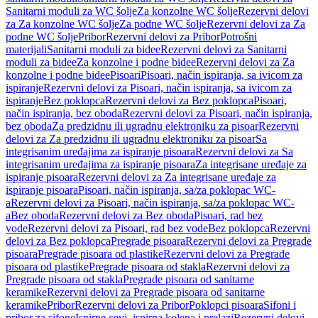
Sanitarni moduli za WC šolje
Za konzolne WC šolje
Rezervni delovi
za Za konzolne WC šolje
Za podne WC šolje
Rezervni delovi za Za
podne WC šolje
Pribor
Rezervni delovi za Pribor
Potrošni
materijali
Sanitarni moduli za bidee
Rezervni delovi za Sanitarni
moduli za bidee
Za konzolne i podne bidee
Rezervni delovi za Za
konzolne i podne bidee
Pisoari
Pisoari, način ispiranja, sa ivicom za
ispiranje
Rezervni delovi za Pisoari, način ispiranja, sa ivicom za
ispiranje
Bez poklopca
Rezervni delovi za Bez poklopca
Pisoari,
način ispiranja, bez oboda
Rezervni delovi za Pisoari, način ispiranja,
bez oboda
Za predzidnu ili ugradnu elektroniku za pisoar
Rezervni
delovi za Za predzidnu ili ugradnu elektroniku za pisoar
Sa
integrisanim uređajima za ispiranje pisoara
Rezervni delovi za Sa
integrisanim uređajima za ispiranje pisoara
Za integrisane uređaje za
ispiranje pisoara
Rezervni delovi za Za integrisane uređaje za
ispiranje pisoara
Pisoari, način ispiranja, sa/za poklopac WC-
a
Rezervni delovi za Pisoari, način ispiranja, sa/za poklopac WC-
a
Bez oboda
Rezervni delovi za Bez oboda
Pisoari, rad bez
vode
Rezervni delovi za Pisoari, rad bez vode
Bez poklopca
Rezervni
delovi za Bez poklopca
Pregrade pisoara
Rezervni delovi za Pregrade
pisoara
Pregrade pisoara od plastike
Rezervni delovi za Pregrade
pisoara od plastike
Pregrade pisoara od stakla
Rezervni delovi za
Pregrade pisoara od stakla
Pregrade pisoara od sanitarne
keramike
Rezervni delovi za Pregrade pisoara od sanitarne
keramike
Pribor
Rezervni delovi za Pribor
Poklopci pisoara
Sifoni i
pribor za sifone
Ispirne cevi, ispirna kolena i prelazi
Rezervni delovi