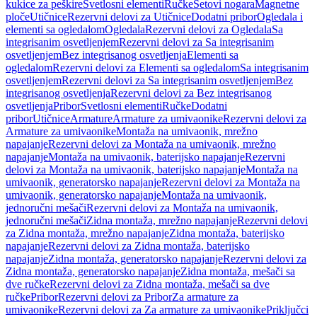
kukice za peškire
Svetlosni elementi
Ručke
Setovi nogara
Magnetne
ploče
Utičnice
Rezervni delovi za Utičnice
Dodatni pribor
Ogledala i
elementi sa ogledalom
Ogledala
Rezervni delovi za Ogledala
Sa
integrisanim osvetljenjem
Rezervni delovi za Sa integrisanim
osvetljenjem
Bez integrisanog osvetljenja
Elementi sa
ogledalom
Rezervni delovi za Elementi sa ogledalom
Sa integrisanim
osvetljenjem
Rezervni delovi za Sa integrisanim osvetljenjem
Bez
integrisanog osvetljenja
Rezervni delovi za Bez integrisanog
osvetljenja
Pribor
Svetlosni elementi
Ručke
Dodatni
pribor
Utičnice
Armature
Armature za umivaonike
Rezervni delovi za
Armature za umivaonike
Montaža na umivaonik, mrežno
napajanje
Rezervni delovi za Montaža na umivaonik, mrežno
napajanje
Montaža na umivaonik, baterijsko napajanje
Rezervni
delovi za Montaža na umivaonik, baterijsko napajanje
Montaža na
umivaonik, generatorsko napajanje
Rezervni delovi za Montaža na
umivaonik, generatorsko napajanje
Montaža na umivaonik,
jednoručni mešači
Rezervni delovi za Montaža na umivaonik,
jednoručni mešači
Zidna montaža, mrežno napajanje
Rezervni delovi
za Zidna montaža, mrežno napajanje
Zidna montaža, baterijsko
napajanje
Rezervni delovi za Zidna montaža, baterijsko
napajanje
Zidna montaža, generatorsko napajanje
Rezervni delovi za
Zidna montaža, generatorsko napajanje
Zidna montaža, mešači sa
dve ručke
Rezervni delovi za Zidna montaža, mešači sa dve
ručke
Pribor
Rezervni delovi za Pribor
Za armature za
umivaonike
Rezervni delovi za Za armature za umivaonike
Priključci