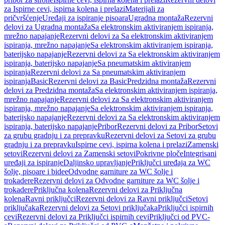
za Ispirne cevi, ispirna kolena i prelazi
Materijali za
pričvršćenje
Uređaji za ispiranje pisoara
Ugradna montaža
Rezervni
delovi za Ugradna montaža
Sa elektronskim aktiviranjem ispiranja,
mrežno napajanje
Rezervni delovi za Sa elektronskim aktiviranjem
ispiranja, mrežno napajanje
Sa elektronskim aktiviranjem ispiranja,
baterijsko napajanje
Rezervni delovi za Sa elektronskim aktiviranjem
ispiranja, baterijsko napajanje
Sa pneumatskim aktiviranjem
ispiranja
Rezervni delovi za Sa pneumatskim aktiviranjem
ispiranja
Basic
Rezervni delovi za Basic
Predzidna montaža
Rezervni
delovi za Predzidna montaža
Sa elektronskim aktiviranjem ispiranja,
mrežno napajanje
Rezervni delovi za Sa elektronskim aktiviranjem
ispiranja, mrežno napajanje
Sa elektronskim aktiviranjem ispiranja,
baterijsko napajanje
Rezervni delovi za Sa elektronskim aktiviranjem
ispiranja, baterijsko napajanje
Pribor
Rezervni delovi za Pribor
Setovi
za grubu gradnju i za prepravku
Rezervni delovi za Setovi za grubu
gradnju i za prepravku
Ispirne cevi, ispirna kolena i prelazi
Zamenski
setovi
Rezervni delovi za Zamenski setovi
Pokrivne ploče
Integrisani
uređaji za ispiranje
Daljinsko upravljanje
Priključci uređaja za WC
šolje, pisoare i bidee
Odvodne garniture za WC šolje i
trokadere
Rezervni delovi za Odvodne garniture za WC šolje i
trokadere
Priključna kolena
Rezervni delovi za Priključna
kolena
Ravni priključci
Rezervni delovi za Ravni priključci
Setovi
priključaka
Rezervni delovi za Setovi priključaka
Priključci ispirnih
cevi
Rezervni delovi za Priključci ispirnih cevi
Priključci od PVC-