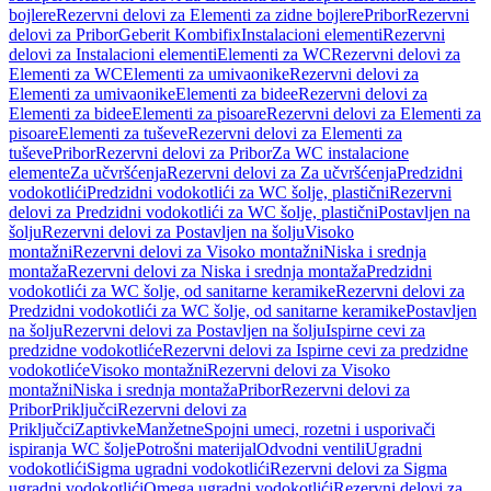
bojlere
Rezervni delovi za Elementi za zidne bojlere
Pribor
Rezervni
delovi za Pribor
Geberit Kombifix
Instalacioni elementi
Rezervni
delovi za Instalacioni elementi
Elementi za WC
Rezervni delovi za
Elementi za WC
Elementi za umivaonike
Rezervni delovi za
Elementi za umivaonike
Elementi za bidee
Rezervni delovi za
Elementi za bidee
Elementi za pisoare
Rezervni delovi za Elementi za
pisoare
Elementi za tuševe
Rezervni delovi za Elementi za
tuševe
Pribor
Rezervni delovi za Pribor
Za WC instalacione
elemente
Za učvršćenja
Rezervni delovi za Za učvršćenja
Predzidni
vodokotlići
Predzidni vodokotlići za WC šolje, plastični
Rezervni
delovi za Predzidni vodokotlići za WC šolje, plastični
Postavljen na
šolju
Rezervni delovi za Postavljen na šolju
Visoko
montažni
Rezervni delovi za Visoko montažni
Niska i srednja
montaža
Rezervni delovi za Niska i srednja montaža
Predzidni
vodokotlići za WC šolje, od sanitarne keramike
Rezervni delovi za
Predzidni vodokotlići za WC šolje, od sanitarne keramike
Postavljen
na šolju
Rezervni delovi za Postavljen na šolju
Ispirne cevi za
predzidne vodokotliće
Rezervni delovi za Ispirne cevi za predzidne
vodokotliće
Visoko montažni
Rezervni delovi za Visoko
montažni
Niska i srednja montaža
Pribor
Rezervni delovi za
Pribor
Priključci
Rezervni delovi za
Priključci
Zaptivke
Manžetne
Spojni umeci, rozetni i usporivači
ispiranja WC šolje
Potrošni materijal
Odvodni ventili
Ugradni
vodokotlići
Sigma ugradni vodokotlići
Rezervni delovi za Sigma
ugradni vodokotlići
Omega ugradni vodokotlići
Rezervni delovi za