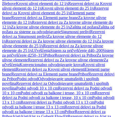
žljebove
Krovni ulivni elementi do 12 l/s
Rezervni delovi za Krovni
ulivni elementi do 12 l/s
Krovni ulivni elementi do 25 l/s
Rezervni
delovi za Krovni ulivni elementi do 25 l/s
Elementi parne
brane
Rezervni delovi za Elementi parne brane
Za krovne ulivne
elemente do 12 l/s
Rezervni delovi za Za krovne ulivne elemente do
12 l/s
Za krovne ulivne elemente do 25 l/s
Zaštita od požara
Zaštita od
požara za sisteme za odvodnjavanje
Sigurnosni prelivi
Rezervni
delovi za Sigurnosni prelivi
Za krovne ulivne elemente do 12
l/s
Rezervni delovi za Za krovne ulivne elemente do 12 l/s
Za krovne
ulivne elemente do 25 l/s
Rezervni delovi za Za krovne ulivne
elemente do 25 l/s
Učvršćenja
Sistem za pričvršćenje d40–200
Sistem
za pričvršćenje d250–315
Pribor
Rezervni delovi za Pribor
Za krovne
ulivne elemente
Rezervni delovi za Za krovne ulivne elemente
Za
učvršćenja
Konvencionalno odvodnjavanje krova
Krovni ulivni
elementi
Rezervni delovi za Krovni ulivni elementi
Elementi parne
brane
Rezervni delovi za Elementi parne brane
Pribor
Rezervni delovi
za Pribor
Podni odvod
Odvodnjavanje unutrašnjih i spoljnih
površina
Rezervni delovi za Odvodnjavanje unutrašnjih i spoljnih
površina
Podni odvodi 10 x 10 cm
Rezervni delovi za Podni odvodi
10 x 10 cm
Podni odvodi za balkone i terase, 10 x 10 cm
Rezervni
delovi za Podni odvodi za balkone i terase, 10 x 10 cm
Podni odvodi
13 x 13 cm
Rezervni delovi za Podni odvodi 13 x 13 cm
Podni
odvodi za balkone i terase 13 x 13 cm
Rezervni delovi za Podni
odvodi za balkone i terase 13 x 13 cm
Pribor
Rezervni delovi za
Pribor
Alati
Alati
Alat za Geberit FlowFit
Rezervni delovi za Alat za