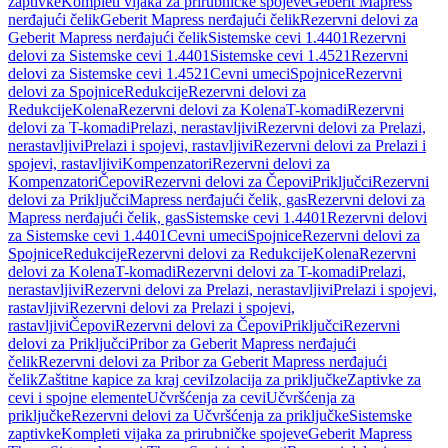
zaptivke
Kompleti vijaka za prirubničke spojeve
Geberit Mapress
nerđajući čelik
Geberit Mapress nerđajući čelik
Rezervni delovi za
Geberit Mapress nerđajući čelik
Sistemske cevi 1.4401
Rezervni
delovi za Sistemske cevi 1.4401
Sistemske cevi 1.4521
Rezervni
delovi za Sistemske cevi 1.4521
Cevni umeci
Spojnice
Rezervni
delovi za Spojnice
Redukcije
Rezervni delovi za
Redukcije
Kolena
Rezervni delovi za Kolena
T-komadi
Rezervni
delovi za T-komadi
Prelazi, nerastavljivi
Rezervni delovi za Prelazi,
nerastavljivi
Prelazi i spojevi, rastavljivi
Rezervni delovi za Prelazi i
spojevi, rastavljivi
Kompenzatori
Rezervni delovi za
Kompenzatori
Čepovi
Rezervni delovi za Čepovi
Priključci
Rezervni
delovi za Priključci
Mapress nerđajući čelik, gas
Rezervni delovi za
Mapress nerđajući čelik, gas
Sistemske cevi 1.4401
Rezervni delovi
za Sistemske cevi 1.4401
Cevni umeci
Spojnice
Rezervni delovi za
Spojnice
Redukcije
Rezervni delovi za Redukcije
Kolena
Rezervni
delovi za Kolena
T-komadi
Rezervni delovi za T-komadi
Prelazi,
nerastavljivi
Rezervni delovi za Prelazi, nerastavljivi
Prelazi i spojevi,
rastavljivi
Rezervni delovi za Prelazi i spojevi,
rastavljivi
Čepovi
Rezervni delovi za Čepovi
Priključci
Rezervni
delovi za Priključci
Pribor za Geberit Mapress nerđajući
čelik
Rezervni delovi za Pribor za Geberit Mapress nerđajući
čelik
Zaštitne kapice za kraj cevi
Izolacija za priključke
Zaptivke za
cevi i spojne elemente
Učvršćenja za cevi
Učvršćenja za
priključke
Rezervni delovi za Učvršćenja za priključke
Sistemske
zaptivke
Kompleti vijaka za prirubničke spojeve
Geberit Mapress