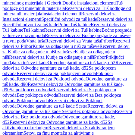
mineralnog materijala i Geberit Duofix instalacioni elementi
Tuš
podloge od mineralnih materijala
Rezervni delovi za Tuš podloge od
mineralnih materijala
Instalacioni elementi
Rezervni delovi za
Instalacioni elementi
Specifični odvodi za tuš kade
Rezervni delovi za
Specifični odvodi za tuš kade
Pribor
Tuš kabine
Rezervni delovi za
Tuš kabine
Tuš kabine
Rezervni delovi za Tuš kabine
Bočne pregrade
za tuševe u ravni poda
Rezervni delovi za Bočne pregrade za tuševe
u ravni poda
Vrata tuša
Rezervni delovi za Vrata tuša
Pribor
Rezervni
delovi za Pribor
Kutije za odlaganje u niši za tuševe
Rezervni delovi
za Kutije za odlaganje u niši za tuševe
Kutije za odlaganje u
niši
Rezervni delovi za Kutije za odlaganje u niši
Pribor
Priključci
uređaja za tuševe i kade
Odvodne garniture za tuš kade, d52
Rezervni
delovi za Odvodne garniture za tuš kade, d52
Sa poklopcem
odvoda
Rezervni delovi za Sa poklopcem odvoda
Poklopci
odvoda
Rezervni delovi za Poklopci odvoda
Odvodne garniture za
tuš kade, d90
Rezervni delovi za Odvodne garniture za tuš kade,
d90
Sa poklopcem odvoda
Rezervni delovi za Sa poklopcem
odvoda
Bez poklopca odvoda
Rezervni delovi za Bez poklopca
odvoda
Poklopci odvoda
Rezervni delovi za Poklopci
odvoda
Odvodne garniture za tuš kade Sestra
Rezervni delovi za
Odvodne garniture za tuš kade Sestra
Bez poklopca odvoda
Rezervni
delovi za Bez poklopca odvoda
Odvodne garniture za kade,
d52
Rezervni delovi za Odvodne garniture za kade, d52
Sa
aktiviranjem okretanjem
Rezervni delovi za Sa aktiviranjem
okretanjem
Setovi za finu montažu za aktiviranje