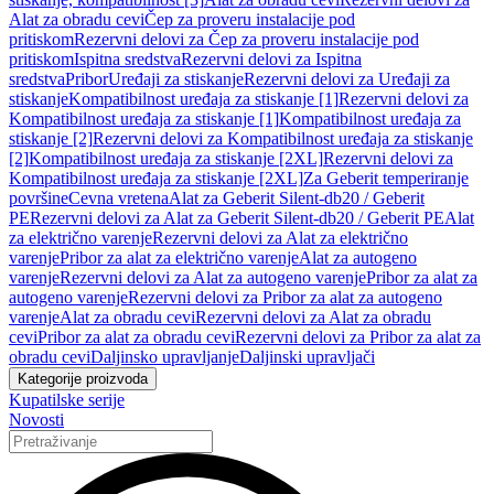
Alat za obradu cevi
Čep za proveru instalacije pod
pritiskom
Rezervni delovi za Čep za proveru instalacije pod
pritiskom
Ispitna sredstva
Rezervni delovi za Ispitna
sredstva
Pribor
Uređaji za stiskanje
Rezervni delovi za Uređaji za
stiskanje
Kompatibilnost uređaja za stiskanje [1]
Rezervni delovi za
Kompatibilnost uređaja za stiskanje [1]
Kompatibilnost uređaja za
stiskanje [2]
Rezervni delovi za Kompatibilnost uređaja za stiskanje
[2]
Kompatibilnost uređaja za stiskanje [2XL]
Rezervni delovi za
Kompatibilnost uređaja za stiskanje [2XL]
Za Geberit temperiranje
površine
Cevna vretena
Alat za Geberit Silent-db20 / Geberit
PE
Rezervni delovi za Alat za Geberit Silent-db20 / Geberit PE
Alat
za električno varenje
Rezervni delovi za Alat za električno
varenje
Pribor za alat za električno varenje
Alat za autogeno
varenje
Rezervni delovi za Alat za autogeno varenje
Pribor za alat za
autogeno varenje
Rezervni delovi za Pribor za alat za autogeno
varenje
Alat za obradu cevi
Rezervni delovi za Alat za obradu
cevi
Pribor za alat za obradu cevi
Rezervni delovi za Pribor za alat za
obradu cevi
Daljinsko upravljanje
Daljinski upravljači
Kategorije proizvoda
Kupatilske serije
Novosti