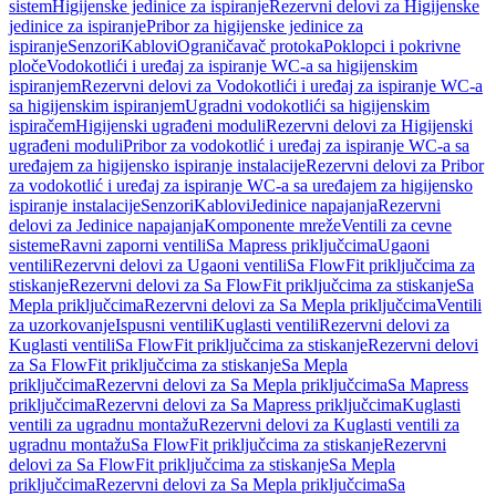
sistem
Higijenske jedinice za ispiranje
Rezervni delovi za Higijenske
jedinice za ispiranje
Pribor za higijenske jedinice za
ispiranje
Senzori
Kablovi
Ograničavač protoka
Poklopci i pokrivne
ploče
Vodokotlići i uređaj za ispiranje WC-a sa higijenskim
ispiranjem
Rezervni delovi za Vodokotlići i uređaj za ispiranje WC-a
sa higijenskim ispiranjem
Ugradni vodokotlići sa higijenskim
ispiračem
Higijenski ugrađeni moduli
Rezervni delovi za Higijenski
ugrađeni moduli
Pribor za vodokotlić i uređaj za ispiranje WC-a sa
uređajem za higijensko ispiranje instalacije
Rezervni delovi za Pribor
za vodokotlić i uređaj za ispiranje WC-a sa uređajem za higijensko
ispiranje instalacije
Senzori
Kablovi
Jedinice napajanja
Rezervni
delovi za Jedinice napajanja
Komponente mreže
Ventili za cevne
sisteme
Ravni zaporni ventili
Sa Mapress priključcima
Ugaoni
ventili
Rezervni delovi za Ugaoni ventili
Sa FlowFit priključcima za
stiskanje
Rezervni delovi za Sa FlowFit priključcima za stiskanje
Sa
Mepla priključcima
Rezervni delovi za Sa Mepla priključcima
Ventili
za uzorkovanje
Ispusni ventili
Kuglasti ventili
Rezervni delovi za
Kuglasti ventili
Sa FlowFit priključcima za stiskanje
Rezervni delovi
za Sa FlowFit priključcima za stiskanje
Sa Mepla
priključcima
Rezervni delovi za Sa Mepla priključcima
Sa Mapress
priključcima
Rezervni delovi za Sa Mapress priključcima
Kuglasti
ventili za ugradnu montažu
Rezervni delovi za Kuglasti ventili za
ugradnu montažu
Sa FlowFit priključcima za stiskanje
Rezervni
delovi za Sa FlowFit priključcima za stiskanje
Sa Mepla
priključcima
Rezervni delovi za Sa Mepla priključcima
Sa