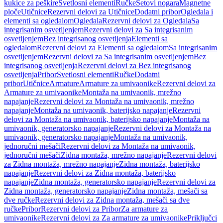
kukice za peškire
Svetlosni elementi
Ručke
Setovi nogara
Magnetne
ploče
Utičnice
Rezervni delovi za Utičnice
Dodatni pribor
Ogledala i
elementi sa ogledalom
Ogledala
Rezervni delovi za Ogledala
Sa
integrisanim osvetljenjem
Rezervni delovi za Sa integrisanim
osvetljenjem
Bez integrisanog osvetljenja
Elementi sa
ogledalom
Rezervni delovi za Elementi sa ogledalom
Sa integrisanim
osvetljenjem
Rezervni delovi za Sa integrisanim osvetljenjem
Bez
integrisanog osvetljenja
Rezervni delovi za Bez integrisanog
osvetljenja
Pribor
Svetlosni elementi
Ručke
Dodatni
pribor
Utičnice
Armature
Armature za umivaonike
Rezervni delovi za
Armature za umivaonike
Montaža na umivaonik, mrežno
napajanje
Rezervni delovi za Montaža na umivaonik, mrežno
napajanje
Montaža na umivaonik, baterijsko napajanje
Rezervni
delovi za Montaža na umivaonik, baterijsko napajanje
Montaža na
umivaonik, generatorsko napajanje
Rezervni delovi za Montaža na
umivaonik, generatorsko napajanje
Montaža na umivaonik,
jednoručni mešači
Rezervni delovi za Montaža na umivaonik,
jednoručni mešači
Zidna montaža, mrežno napajanje
Rezervni delovi
za Zidna montaža, mrežno napajanje
Zidna montaža, baterijsko
napajanje
Rezervni delovi za Zidna montaža, baterijsko
napajanje
Zidna montaža, generatorsko napajanje
Rezervni delovi za
Zidna montaža, generatorsko napajanje
Zidna montaža, mešači sa
dve ručke
Rezervni delovi za Zidna montaža, mešači sa dve
ručke
Pribor
Rezervni delovi za Pribor
Za armature za
umivaonike
Rezervni delovi za Za armature za umivaonike
Priključci