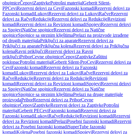
obujmice
Čepovi
Zaptivke
Potrošni materijal
Geberit Silent-
PP
Cevi
Rezervni delovi za Cevi
Fazonski komadi
Rezervni delovi za
Fazonski komadi
Lukovi
Rezervni delovi za Lukovi
Račve
Rezervni
delovi za Račve
Redukcije
Rezervni delovi za Redukcije
Revizioni
komadi
Rezervni delovi za Revizioni komadi
Spojevi
Rezervni delovi
za Spojevi
Natične spojnice
Rezervni delovi za Natične
spojnice
Spojnice sa steznim klještima
Prelazi na proizvode izrađene
od drugih materijala
Priključci za aparate
Rezervni delovi za
Priključci za aparate
Priključna kolena
Rezervni delovi za Priključna
kolena
Ravni priključci
Rezervni delovi za Ravni
priključci
Pribor
Cevne obujmice
Čepovi
Zaptivke
Zaštitni
poklopac
Potrošni materijal
Geberit Silent-Pro
Cevi
Rezervni delovi za
Cevi
Fazonski komadi
Rezervni delovi za Fazonski
komadi
Lukovi
Rezervni delovi za Lukovi
Račve
Rezervni delovi za
Račve
Redukcije
Rezervni delovi za Redukcije
Revizioni
komadi
Rezervni delovi za Revizioni komadi
Spojevi
Rezervni delovi
za Spojevi
Natične spojnice
Rezervni delovi za Natične
spojnice
Spojnice sa steznim klještima
Prelazi na druge materijale
proizvoda
Pribor
Rezervni delovi za Pribor
Cevne
obujmice
Čepovi
Zaptivke
Rezervni delovi za Zaptivke
Potrošni
materijal
Geberit PE
Cevi
Fazonski komadi
Rezervni delovi za
Fazonski komadi
Lukovi
Račve
Redukcije
Revizioni komadi
Rezervni
delovi za Revizioni komadi
Prelazi
Posebni fazonski komadi
Rezervni
delovi za Posebni fazonski komadi
SuperTube fazonski
komadi
Kolena
Posebni fazonski komadi
Spojevi
Rezervni delovi za