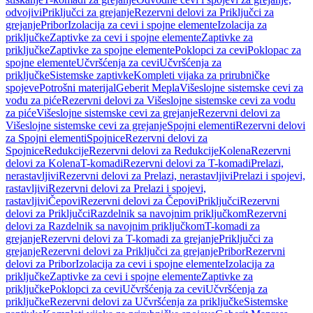
odvojivi
Priključci za grejanje
Rezervni delovi za Priključci za
grejanje
Pribor
Izolacija za cevi i spojne elemente
Izolacija za
priključke
Zaptivke za cevi i spojne elemente
Zaptivke za
priključke
Zaptivke za spojne elemente
Poklopci za cevi
Poklopac za
spojne elemente
Učvršćenja za cevi
Učvršćenja za
priključke
Sistemske zaptivke
Kompleti vijaka za prirubničke
spojeve
Potrošni materijal
Geberit Mepla
Višeslojne sistemske cevi za
vodu za piće
Rezervni delovi za Višeslojne sistemske cevi za vodu
za piće
Višeslojne sistemske cevi za grejanje
Rezervni delovi za
Višeslojne sistemske cevi za grejanje
Spojni elementi
Rezervni delovi
za Spojni elementi
Spojnice
Rezervni delovi za
Spojnice
Redukcije
Rezervni delovi za Redukcije
Kolena
Rezervni
delovi za Kolena
T-komadi
Rezervni delovi za T-komadi
Prelazi,
nerastavljivi
Rezervni delovi za Prelazi, nerastavljivi
Prelazi i spojevi,
rastavljivi
Rezervni delovi za Prelazi i spojevi,
rastavljivi
Čepovi
Rezervni delovi za Čepovi
Priključci
Rezervni
delovi za Priključci
Razdelnik sa navojnim priključkom
Rezervni
delovi za Razdelnik sa navojnim priključkom
T-komadi za
grejanje
Rezervni delovi za T-komadi za grejanje
Priključci za
grejanje
Rezervni delovi za Priključci za grejanje
Pribor
Rezervni
delovi za Pribor
Izolacija za cevi i spojne elemente
Izolacija za
priključke
Zaptivke za cevi i spojne elemente
Zaptivke za
priključke
Poklopci za cevi
Učvršćenja za cevi
Učvršćenja za
priključke
Rezervni delovi za Učvršćenja za priključke
Sistemske