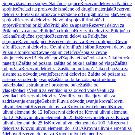
Spojevi
Zavareni spojevi
Natične spojnice
Rezervni delovi za Natične
spojnice
Prelazi na proizvode izrađene od drugih materijala
Rezervni
delovi za Prelazi na proizvode izrađene od drugih materijala
Navojni
spojevi
Rezervni delovi za Navojni spojevi
Prirubnički
spojevi
Prirubni priključci
Priključci za aparate
Rezervni delovi za
Priključci za aparate
Priključna kolena
Rezervni delovi za Priključna
kolena
Priključne spojnice
Rezervni delovi za Priključne
spojnice
Ravni priključci
Rezervni delovi za Ravni priključci
Cevni
sifoni
Rezervni delovi za Cevni sifoni
Pužni sifoni
Rezervni delovi za
Pužni sifoni
Pribor
Cevne obujmice
Učvršćenja za cevne
obujmice
Noseći žlebovi
Čepovi
Zaptivke
Građevinska zaštita
Potrošni
materijal
Zaštita od požara, zaštita od buke i zaštita od vlage
Zaštita
od požara
Rezervni delovi za Zaštita od požara
Zaštita od požara za
sisteme za odvodnjavanje
Rezervni delovi za Zaštita od požara za
sisteme za odvodnjavanje
Zaštita od buke
Izolacija strukturne
buke
Izolacija strukturne i prostorne buke
Zaštita od
vlage
Izolacija
Ventili za ventilaciju za odvod vode
Ventili za
ventilaciju
Rezervni delovi za Ventili za ventilaciju
Ventili za
zadržavanje energije
Geberit Pluvia odvodnjavanje krova
Krovni
ulivni elementi
Rezervni delovi za Krovni ulivni elementi
Krovni
ulivni elementi do 12 l/s
Rezervni delovi za Krovni ulivni elementi
do 12 l/s
Krovni ulivni elementi do 25 l/s
Rezervni delovi za Krovni
ulivni elementi do 25 l/s
Krovni ulivni elementi do 100 l/s
Rezervni
delovi za Krovni ulivni elementi do 100 l/s
Krovni ulivni elementi za
žljebove
Rezervni delovi za Krovni ulivni elementi za