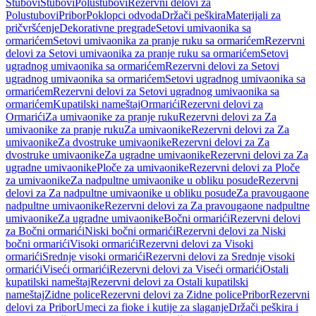
Stubovi
Stubovi
Polustubovi
Rezervni delovi za
Polustubovi
Pribor
Poklopci odvoda
Držači peškira
Materijali za
pričvršćenje
Dekorativne pregrade
Setovi umivaonika sa
ormarićem
Setovi umivaonika za pranje ruku sa ormarićem
Rezervni
delovi za Setovi umivaonika za pranje ruku sa ormarićem
Setovi
ugradnog umivaonika sa ormarićem
Rezervni delovi za Setovi
ugradnog umivaonika sa ormarićem
Setovi ugradnog umivaonika sa
ormarićem
Rezervni delovi za Setovi ugradnog umivaonika sa
ormarićem
Kupatilski nameštaj
Ormarići
Rezervni delovi za
Ormarići
Za umivaonike za pranje ruku
Rezervni delovi za Za
umivaonike za pranje ruku
Za umivaonike
Rezervni delovi za Za
umivaonike
Za dvostruke umivaonike
Rezervni delovi za Za
dvostruke umivaonike
Za ugradne umivaonike
Rezervni delovi za Za
ugradne umivaonike
Ploče za umivaonike
Rezervni delovi za Ploče
za umivaonike
Za nadpultne umivaonike u obliku posude
Rezervni
delovi za Za nadpultne umivaonike u obliku posude
Za pravougaone
nadpultne umivaonike
Rezervni delovi za Za pravougaone nadpultne
umivaonike
Za ugradne umivaonike
Bočni ormarići
Rezervni delovi
za Bočni ormarići
Niski bočni ormarići
Rezervni delovi za Niski
bočni ormarići
Visoki ormarići
Rezervni delovi za Visoki
ormarići
Srednje visoki ormarići
Rezervni delovi za Srednje visoki
ormarići
Viseći ormarići
Rezervni delovi za Viseći ormarići
Ostali
kupatilski nameštaj
Rezervni delovi za Ostali kupatilski
nameštaj
Zidne police
Rezervni delovi za Zidne police
Pribor
Rezervni
delovi za Pribor
Umeci za fioke i kutije za slaganje
Držači peškira i