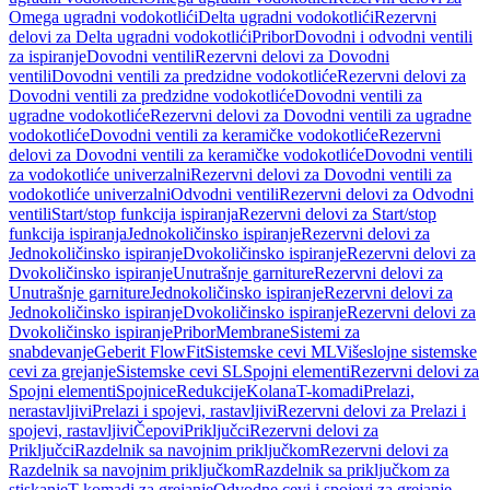
Omega ugradni vodokotlići
Delta ugradni vodokotlići
Rezervni
delovi za Delta ugradni vodokotlići
Pribor
Dovodni i odvodni ventili
za ispiranje
Dovodni ventili
Rezervni delovi za Dovodni
ventili
Dovodni ventili za predzidne vodokotliće
Rezervni delovi za
Dovodni ventili za predzidne vodokotliće
Dovodni ventili za
ugradne vodokotliće
Rezervni delovi za Dovodni ventili za ugradne
vodokotliće
Dovodni ventili za keramičke vodokotliće
Rezervni
delovi za Dovodni ventili za keramičke vodokotliće
Dovodni ventili
za vodokotliće univerzalni
Rezervni delovi za Dovodni ventili za
vodokotliće univerzalni
Odvodni ventili
Rezervni delovi za Odvodni
ventili
Start/stop funkcija ispiranja
Rezervni delovi za Start/stop
funkcija ispiranja
Jednokoličinsko ispiranje
Rezervni delovi za
Jednokoličinsko ispiranje
Dvokoličinsko ispiranje
Rezervni delovi za
Dvokoličinsko ispiranje
Unutrašnje garniture
Rezervni delovi za
Unutrašnje garniture
Jednokoličinsko ispiranje
Rezervni delovi za
Jednokoličinsko ispiranje
Dvokoličinsko ispiranje
Rezervni delovi za
Dvokoličinsko ispiranje
Pribor
Membrane
Sistemi za
snabdevanje
Geberit FlowFit
Sistemske cevi ML
Višeslojne sistemske
cevi za grejanje
Sistemske cevi SL
Spojni elementi
Rezervni delovi za
Spojni elementi
Spojnice
Redukcije
Kolana
T-komadi
Prelazi,
nerastavljivi
Prelazi i spojevi, rastavljivi
Rezervni delovi za Prelazi i
spojevi, rastavljivi
Čepovi
Priključci
Rezervni delovi za
Priključci
Razdelnik sa navojnim priključkom
Rezervni delovi za
Razdelnik sa navojnim priključkom
Razdelnik sa priključkom za
stiskanje
T-komadi za grejanje
Odvodne cevi i spojevi za grejanje,