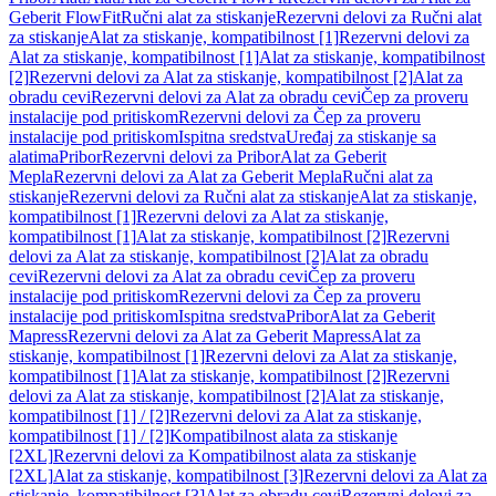
Geberit FlowFit
Ručni alat za stiskanje
Rezervni delovi za Ručni alat
za stiskanje
Alat za stiskanje, kompatibilnost [1]
Rezervni delovi za
Alat za stiskanje, kompatibilnost [1]
Alat za stiskanje, kompatibilnost
[2]
Rezervni delovi za Alat za stiskanje, kompatibilnost [2]
Alat za
obradu cevi
Rezervni delovi za Alat za obradu cevi
Čep za proveru
instalacije pod pritiskom
Rezervni delovi za Čep za proveru
instalacije pod pritiskom
Ispitna sredstva
Uređaj za stiskanje sa
alatima
Pribor
Rezervni delovi za Pribor
Alat za Geberit
Mepla
Rezervni delovi za Alat za Geberit Mepla
Ručni alat za
stiskanje
Rezervni delovi za Ručni alat za stiskanje
Alat za stiskanje,
kompatibilnost [1]
Rezervni delovi za Alat za stiskanje,
kompatibilnost [1]
Alat za stiskanje, kompatibilnost [2]
Rezervni
delovi za Alat za stiskanje, kompatibilnost [2]
Alat za obradu
cevi
Rezervni delovi za Alat za obradu cevi
Čep za proveru
instalacije pod pritiskom
Rezervni delovi za Čep za proveru
instalacije pod pritiskom
Ispitna sredstva
Pribor
Alat za Geberit
Mapress
Rezervni delovi za Alat za Geberit Mapress
Alat za
stiskanje, kompatibilnost [1]
Rezervni delovi za Alat za stiskanje,
kompatibilnost [1]
Alat za stiskanje, kompatibilnost [2]
Rezervni
delovi za Alat za stiskanje, kompatibilnost [2]
Alat za stiskanje,
kompatibilnost [1] / [2]
Rezervni delovi za Alat za stiskanje,
kompatibilnost [1] / [2]
Kompatibilnost alata za stiskanje
[2XL]
Rezervni delovi za Kompatibilnost alata za stiskanje
[2XL]
Alat za stiskanje, kompatibilnost [3]
Rezervni delovi za Alat za
stiskanje, kompatibilnost [3]
Alat za obradu cevi
Rezervni delovi za