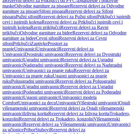
a
Rezervni delovi za Priključci od PVC-a
Manžetne i pokrivne
maske
Odvodne garniture za pisoare
Rezervni delovi za Odvodne
garniture za pisoare
Sifoni pisoara
Rezervni delovi za Sifoni
pisoara
Pužni sifoni
Rezervni delovi za Pužni sifoni
Priključci ispirnih
cevi i ispirnih kolena
Rezervni delovi za Priključci ispirnih cevi i
ispirnih kolena
Ravni priključci
Rezervni delovi za Ravni
priključci
Odvodne garniture za bidee
Rezervni delovi za Odvodne
garniture za bidee
Cevni sifoni
Rezervni delovi za Cevni
sifoni
Priključci
Zaptivke
Prostori za
pranje
Umivaonici
Umivaonici
Rezervni delovi za
Umivaonici
Dvostruki umivaonici
Rezervni delovi za Dvostruki
umivaonici
Ugradni umivaonici
Rezervni delovi za Ugradni
umivaonici
Nadgradni umivaonici
Rezervni delovi za Nadgradni
umivaonici
Umivaonici za pranje ruku
Rezervni delovi za
Umivaonici za pranje ruku
Ugaoni umivaonici za pranje
ruku
Poluugradni umivaonici
Rezervni delovi za Poluugradni
umivaonici
Ugradni umivaonici
Rezervni delovi za Ugradni
umivaonici
Podgradni umivaonici
Rezervni delovi za Podgradni
umivaonici
Ugaoni umivaonici
Umivaonici modela
Comfort
Umivaonici za decu
Umivaonici
Višestruki umivaonici
Ostali
višenamenski umivaonici
Rezervni delovi za Ostali višenamenski
umivaonici
Izlivna korita
Rezervni delovi za Izlivna korita
Trokadero,
konzolni
Rezervni delovi za Trokadero, konzolni
Višenamenski
umivaonici
Rezervni delovi za Višenamenski umivaonici
Umivaonici
za učionice
Pribor
Stubovi
Rezervni delovi za