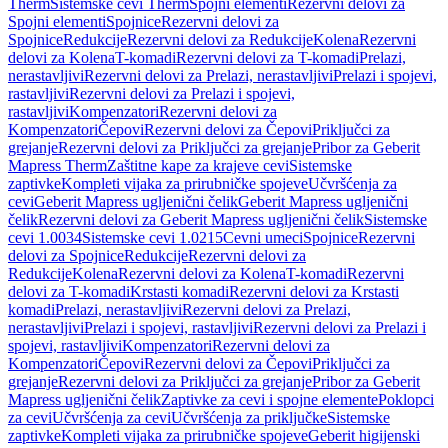
Therm
Sistemske cevi Therm
Spojni elementi
Rezervni delovi za
Spojni elementi
Spojnice
Rezervni delovi za
Spojnice
Redukcije
Rezervni delovi za Redukcije
Kolena
Rezervni
delovi za Kolena
T-komadi
Rezervni delovi za T-komadi
Prelazi,
nerastavljivi
Rezervni delovi za Prelazi, nerastavljivi
Prelazi i spojevi,
rastavljivi
Rezervni delovi za Prelazi i spojevi,
rastavljivi
Kompenzatori
Rezervni delovi za
Kompenzatori
Čepovi
Rezervni delovi za Čepovi
Priključci za
grejanje
Rezervni delovi za Priključci za grejanje
Pribor za Geberit
Mapress Therm
Zaštitne kape za krajeve cevi
Sistemske
zaptivke
Kompleti vijaka za prirubničke spojeve
Učvršćenja za
cevi
Geberit Mapress ugljenični čelik
Geberit Mapress ugljenični
čelik
Rezervni delovi za Geberit Mapress ugljenični čelik
Sistemske
cevi 1.0034
Sistemske cevi 1.0215
Cevni umeci
Spojnice
Rezervni
delovi za Spojnice
Redukcije
Rezervni delovi za
Redukcije
Kolena
Rezervni delovi za Kolena
T-komadi
Rezervni
delovi za T-komadi
Krstasti komadi
Rezervni delovi za Krstasti
komadi
Prelazi, nerastavljivi
Rezervni delovi za Prelazi,
nerastavljivi
Prelazi i spojevi, rastavljivi
Rezervni delovi za Prelazi i
spojevi, rastavljivi
Kompenzatori
Rezervni delovi za
Kompenzatori
Čepovi
Rezervni delovi za Čepovi
Priključci za
grejanje
Rezervni delovi za Priključci za grejanje
Pribor za Geberit
Mapress ugljenični čelik
Zaptivke za cevi i spojne elemente
Poklopci
za cevi
Učvršćenja za cevi
Učvršćenja za priključke
Sistemske
zaptivke
Kompleti vijaka za prirubničke spojeve
Geberit higijenski