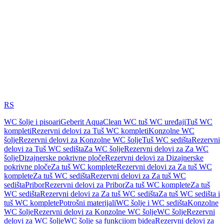
RS
WC šolje i pisoari
Geberit AquaClean WC tuš WC uređaji
Tuš WC
kompleti
Rezervni delovi za Tuš WC kompleti
Konzolne WC
šolje
Rezervni delovi za Konzolne WC šolje
Tuš WC sedišta
Rezervni
delovi za Tuš WC sedišta
Za WC šolje
Rezervni delovi za Za WC
šolje
Dizajnerske pokrivne ploče
Rezervni delovi za Dizajnerske
pokrivne ploče
Za tuš WC komplete
Rezervni delovi za Za tuš WC
komplete
Za tuš WC sedišta
Rezervni delovi za Za tuš WC
sedišta
Pribor
Rezervni delovi za Pribor
Za tuš WC komplete
Za tuš
WC sedišta
Rezervni delovi za Za tuš WC sedišta
Za tuš WC sedišta i
tuš WC komplete
Potrošni materijali
WC šolje i WC sedišta
Konzolne
WC šolje
Rezervni delovi za Konzolne WC šolje
WC šolje
Rezervni
delovi za WC šolje
WC šolje sa funkcijom bidea
Rezervni delovi za