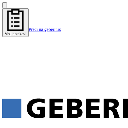
Preći na geberit.rs
Moji spiskovi