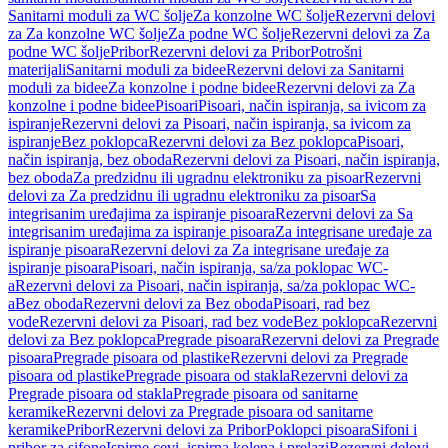
Sanitarni moduli za WC šolje
Za konzolne WC šolje
Rezervni delovi
za Za konzolne WC šolje
Za podne WC šolje
Rezervni delovi za Za
podne WC šolje
Pribor
Rezervni delovi za Pribor
Potrošni
materijali
Sanitarni moduli za bidee
Rezervni delovi za Sanitarni
moduli za bidee
Za konzolne i podne bidee
Rezervni delovi za Za
konzolne i podne bidee
Pisoari
Pisoari, način ispiranja, sa ivicom za
ispiranje
Rezervni delovi za Pisoari, način ispiranja, sa ivicom za
ispiranje
Bez poklopca
Rezervni delovi za Bez poklopca
Pisoari,
način ispiranja, bez oboda
Rezervni delovi za Pisoari, način ispiranja,
bez oboda
Za predzidnu ili ugradnu elektroniku za pisoar
Rezervni
delovi za Za predzidnu ili ugradnu elektroniku za pisoar
Sa
integrisanim uređajima za ispiranje pisoara
Rezervni delovi za Sa
integrisanim uređajima za ispiranje pisoara
Za integrisane uređaje za
ispiranje pisoara
Rezervni delovi za Za integrisane uređaje za
ispiranje pisoara
Pisoari, način ispiranja, sa/za poklopac WC-
a
Rezervni delovi za Pisoari, način ispiranja, sa/za poklopac WC-
a
Bez oboda
Rezervni delovi za Bez oboda
Pisoari, rad bez
vode
Rezervni delovi za Pisoari, rad bez vode
Bez poklopca
Rezervni
delovi za Bez poklopca
Pregrade pisoara
Rezervni delovi za Pregrade
pisoara
Pregrade pisoara od plastike
Rezervni delovi za Pregrade
pisoara od plastike
Pregrade pisoara od stakla
Rezervni delovi za
Pregrade pisoara od stakla
Pregrade pisoara od sanitarne
keramike
Rezervni delovi za Pregrade pisoara od sanitarne
keramike
Pribor
Rezervni delovi za Pribor
Poklopci pisoara
Sifoni i
pribor za sifone
Ispirne cevi, ispirna kolena i prelazi
Rezervni delovi