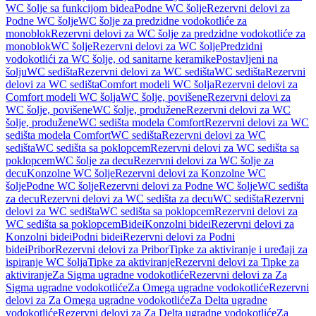
WC šolje sa funkcijom bidea
Podne WC šolje
Rezervni delovi za
Podne WC šolje
WC šolje za predzidne vodokotliće za
monoblok
Rezervni delovi za WC šolje za predzidne vodokotliće za
monoblok
WC šolje
Rezervni delovi za WC šolje
Predzidni
vodokotlići za WC šolje, od sanitarne keramike
Postavljeni na
šolju
WC sedišta
Rezervni delovi za WC sedišta
WC sedišta
Rezervni
delovi za WC sedišta
Comfort modeli WC šolja
Rezervni delovi za
Comfort modeli WC šolja
WC šolje, povišene
Rezervni delovi za
WC šolje, povišene
WC šolje, produžene
Rezervni delovi za WC
šolje, produžene
WC sedišta modela Comfort
Rezervni delovi za WC
sedišta modela Comfort
WC sedišta
Rezervni delovi za WC
sedišta
WC sedišta sa poklopcem
Rezervni delovi za WC sedišta sa
poklopcem
WC šolje za decu
Rezervni delovi za WC šolje za
decu
Konzolne WC šolje
Rezervni delovi za Konzolne WC
šolje
Podne WC šolje
Rezervni delovi za Podne WC šolje
WC sedišta
za decu
Rezervni delovi za WC sedišta za decu
WC sedišta
Rezervni
delovi za WC sedišta
WC sedišta sa poklopcem
Rezervni delovi za
WC sedišta sa poklopcem
Bidei
Konzolni bidei
Rezervni delovi za
Konzolni bidei
Podni bidei
Rezervni delovi za Podni
bidei
Pribor
Rezervni delovi za Pribor
Tipke za aktiviranje i uređaji za
ispiranje WC šolja
Tipke za aktiviranje
Rezervni delovi za Tipke za
aktiviranje
Za Sigma ugradne vodokotliće
Rezervni delovi za Za
Sigma ugradne vodokotliće
Za Omega ugradne vodokotliće
Rezervni
delovi za Za Omega ugradne vodokotliće
Za Delta ugradne
vodokotliće
Rezervni delovi za Za Delta ugradne vodokotliće
Za