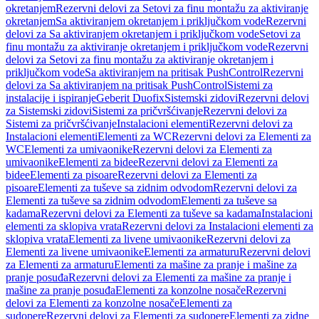
okretanjem
Rezervni delovi za Setovi za finu montažu za aktiviranje
okretanjem
Sa aktiviranjem okretanjem i priključkom vode
Rezervni
delovi za Sa aktiviranjem okretanjem i priključkom vode
Setovi za
finu montažu za aktiviranje okretanjem i priključkom vode
Rezervni
delovi za Setovi za finu montažu za aktiviranje okretanjem i
priključkom vode
Sa aktiviranjem na pritisak PushControl
Rezervni
delovi za Sa aktiviranjem na pritisak PushControl
Sistemi za
instalacije i ispiranje
Geberit Duofix
Sistemski zidovi
Rezervni delovi
za Sistemski zidovi
Sistemi za pričvršćivanje
Rezervni delovi za
Sistemi za pričvršćivanje
Instalacioni elementi
Rezervni delovi za
Instalacioni elementi
Elementi za WC
Rezervni delovi za Elementi za
WC
Elementi za umivaonike
Rezervni delovi za Elementi za
umivaonike
Elementi za bidee
Rezervni delovi za Elementi za
bidee
Elementi za pisoare
Rezervni delovi za Elementi za
pisoare
Elementi za tuševe sa zidnim odvodom
Rezervni delovi za
Elementi za tuševe sa zidnim odvodom
Elementi za tuševe sa
kadama
Rezervni delovi za Elementi za tuševe sa kadama
Instalacioni
elementi za sklopiva vrata
Rezervni delovi za Instalacioni elementi za
sklopiva vrata
Elementi za livene umivaonike
Rezervni delovi za
Elementi za livene umivaonike
Elementi za armaturu
Rezervni delovi
za Elementi za armaturu
Elementi za mašine za pranje i mašine za
pranje posuđa
Rezervni delovi za Elementi za mašine za pranje i
mašine za pranje posuđa
Elementi za konzolne nosače
Rezervni
delovi za Elementi za konzolne nosače
Elementi za
sudopere
Rezervni delovi za Elementi za sudopere
Elementi za zidne