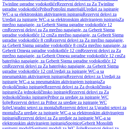
Twinline ugradne vodokotliće
Rezervni delovi za Za Twinline
ugradne vodokotliće
Pribor
Potrošni materijali
Uređaji za ispiranje
WC-a sa elektronskim aktiviranjem ispiranja
Rezervni delovi za
Uređaji za ispiranje WC-a sa elektronskim aktiviranjem ispiranja
Za
mrežno napajanje, za Geberit Sigma ugradne vodokotliće 12
cm
Rezervni delovi za Za mrežno napajanje, za Geberit Sigma
ugradne vodokotliće 12 cm
Za mrežno napajanje, za Geberit Sigma
ugradne vodokotliće 8 cm
Rezervni delovi za Za mrežno napajanje,
za Geberit Sigma ugradne vodokotliće 8 cm
Za mrežno napajanje, za
Geberit Omega ugradne vodokotliće 12 cm
Rezervni delovi za Za
mrežno napajanje, za Geberit Omega ugradne vodokotliće 12 cm
Za
baterijsko napajanje, za Geberit Sigma ugradne vodokotliće 12
cm
Rezervni delovi za Za baterijsko napajanje, za Geberit Sigma
ugradne vodokotliće 12 cm
Uređaji za ispiranje WC-a sa
pneumatskim aktiviranjem ispiranja
Rezervni delovi za Uređaji za
ispiranje WC-a sa pneumatskim aktiviranjem ispiranja
Za
dvokoličinsko ispiranje
Rezervni delovi za Za dvokoličinsko
ispiranje
Za jednokoličinsko ispiranje
Rezervni delovi za Za
jednokoličinsko ispiranje
Pribor za uređaje za ispiranje WC
šolje
Rezervni delovi za Pribor za uređaje za ispiranje WC
šolje
Ugradni setovi za montažu
Rezervni delovi za Ugradni setovi za
montažu
Za uređaje za ispiranje WC-a sa elektronskim aktiviranjem
ispiranja
Rezervni delovi za Za uređaje za ispiranje WC-a sa
elektronskim aktiviranjem ispiranja
Spojnice
Geberit Monolith
sanitarni moduli
Sanitarni moduli za WC šolje
Rezervni delovi za