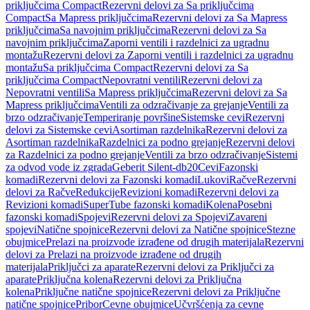
priključcima Compact
Rezervni delovi za Sa priključcima
Compact
Sa Mapress priključcima
Rezervni delovi za Sa Mapress
priključcima
Sa navojnim priključcima
Rezervni delovi za Sa
navojnim priključcima
Zaporni ventili i razdelnici za ugradnu
montažu
Rezervni delovi za Zaporni ventili i razdelnici za ugradnu
montažu
Sa priključcima Compact
Rezervni delovi za Sa
priključcima Compact
Nepovratni ventili
Rezervni delovi za
Nepovratni ventili
Sa Mapress priključcima
Rezervni delovi za Sa
Mapress priključcima
Ventili za odzračivanje za grejanje
Ventili za
brzo odzračivanje
Temperiranje površine
Sistemske cevi
Rezervni
delovi za Sistemske cevi
Asortiman razdelnika
Rezervni delovi za
Asortiman razdelnika
Razdelnici za podno grejanje
Rezervni delovi
za Razdelnici za podno grejanje
Ventili za brzo odzračivanje
Sistemi
za odvod vode iz zgrada
Geberit Silent-db20
Cevi
Fazonski
komadi
Rezervni delovi za Fazonski komadi
Lukovi
Račve
Rezervni
delovi za Račve
Redukcije
Revizioni komadi
Rezervni delovi za
Revizioni komadi
SuperTube fazonski komadi
Kolena
Posebni
fazonski komadi
Spojevi
Rezervni delovi za Spojevi
Zavareni
spojevi
Natične spojnice
Rezervni delovi za Natične spojnice
Stezne
obujmice
Prelazi na proizvode izrađene od drugih materijala
Rezervni
delovi za Prelazi na proizvode izrađene od drugih
materijala
Priključci za aparate
Rezervni delovi za Priključci za
aparate
Priključna kolena
Rezervni delovi za Priključna
kolena
Priključne natične spojnice
Rezervni delovi za Priključne
natične spojnice
Pribor
Cevne obujmice
Učvršćenja za cevne