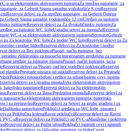
WC-a sa elektronskim aktiviranjem ispiranja
Za mrežno napajanje, za
apajanje, za Geberit Sigma ugradne vodokotliće 8 cm
Rezervni
2 cm
Rezervni delovi za Za mrežno napajanje, za Geberit Omega
, za Geberit Sigma ugradne vodokotliće 12 cm
Uređaji za ispiranje
insko ispiranje
Rezervni delovi za Za dvokoličinsko ispiranje
Za
uređaje za ispiranje WC šolje
Ugradni setovi za montažu
Rezervni
iranje WC-a sa elektronskim aktiviranjem ispiranja
Spojnice
Geberit
vi za Za konzolne WC šolje
Za podne WC šolje
Rezervni delovi za Za
onzolne i podne bidee
Rezervni delovi za Za konzolne i podne
rvni delovi za Bez poklopca
Pisoari, način ispiranja, bez
i ugradnu elektroniku za pisoar
Sa integrisanim uređajima za ispiranje
risane uređaje za ispiranje pisoara
Pisoari, način ispiranja, sa/za
de
Rezervni delovi za Pisoari, rad bez vode
Bez poklopca
Rezervni
od plastike
Pregrade pisoara od stakla
Rezervni delovi za Pregrade
Pribor
Poklopci pisoara
Sifoni i pribor za sifone
Ispirne cevi, ispirna
Rezervni delovi za Ugradna montaža
Sa elektronskim aktiviranjem
a, baterijsko napajanje
Rezervni delovi za Sa elektronskim
asic
Rezervni delovi za Basic
Predzidna montaža
Rezervni delovi za
no napajanje
Sa elektronskim aktiviranjem ispiranja, baterijsko
nju i za prepravku
Rezervni delovi za Setovi za grubu gradnju i za
je
Daljinsko upravljanje
Priključci uređaja za WC šolje, pisoare i
ovi za Priključna kolena
Ravni priključci
Rezervni delovi za Ravni
od PVC-a
Rezervni delovi za Priključci od PVC-a
Manžetne i pokrivne
oni
Rezervni delovi za Pužni sifoni
Priključci ispirnih cevi i ispirnih
idee
Rezervni delovi za Odvodne garniture za bidee
Cevni