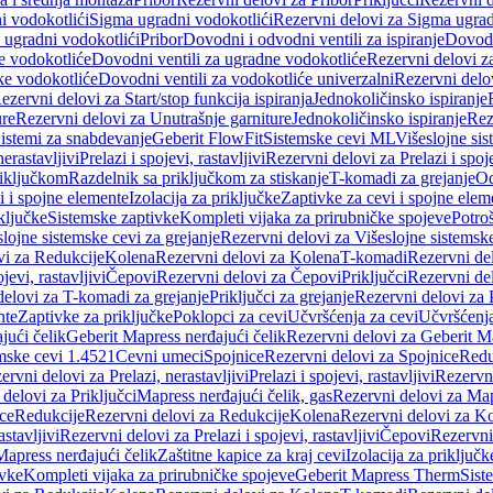
i vodokotlići
Sigma ugradni vodokotlići
Rezervni delovi za Sigma ugrad
 ugradni vodokotlići
Pribor
Dovodni i odvodni ventili za ispiranje
Dovodn
e vodokotliće
Dovodni ventili za ugradne vodokotliće
Rezervni delovi z
ke vodokotliće
Dovodni ventili za vodokotliće univerzalni
Rezervni delov
ezervni delovi za Start/stop funkcija ispiranja
Jednokoličinsko ispiranje
ure
Rezervni delovi za Unutrašnje garniture
Jednokoličinsko ispiranje
Rez
istemi za snabdevanje
Geberit FlowFit
Sistemske cevi ML
Višeslojne sis
nerastavljivi
Prelazi i spojevi, rastavljivi
Rezervni delovi za Prelazi i spoje
riključkom
Razdelnik sa priključkom za stiskanje
T-komadi za grejanje
Od
vi i spojne elemente
Izolacija za priključke
Zaptivke za cevi i spojne elem
ključke
Sistemske zaptivke
Kompleti vijaka za prirubničke spojeve
Potroš
slojne sistemske cevi za grejanje
Rezervni delovi za Višeslojne sistemske
vi za Redukcije
Kolena
Rezervni delovi za Kolena
T-komadi
Rezervni de
jevi, rastavljivi
Čepovi
Rezervni delovi za Čepovi
Priključci
Rezervni del
delovi za T-komadi za grejanje
Priključci za grejanje
Rezervni delovi za P
nte
Zaptivke za priključke
Poklopci za cevi
Učvršćenja za cevi
Učvršćenja
jući čelik
Geberit Mapress nerđajući čelik
Rezervni delovi za Geberit Ma
mske cevi 1.4521
Cevni umeci
Spojnice
Rezervni delovi za Spojnice
Redu
ervni delovi za Prelazi, nerastavljivi
Prelazi i spojevi, rastavljivi
Rezervni
delovi za Priključci
Mapress nerđajući čelik, gas
Rezervni delovi za Map
ce
Redukcije
Rezervni delovi za Redukcije
Kolena
Rezervni delovi za K
astavljivi
Rezervni delovi za Prelazi i spojevi, rastavljivi
Čepovi
Rezervni
Mapress nerđajući čelik
Zaštitne kapice za kraj cevi
Izolacija za priključk
ivke
Kompleti vijaka za prirubničke spojeve
Geberit Mapress Therm
Sist