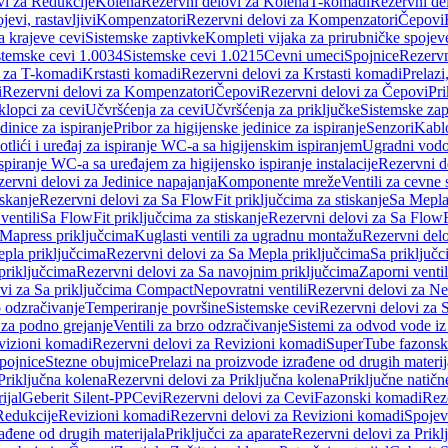
vi za Redukcije
Kolena
Rezervni delovi za Kolena
T-komadi
Rezervni de
jevi, rastavljivi
Kompenzatori
Rezervni delovi za Kompenzatori
Čepovi
a krajeve cevi
Sistemske zaptivke
Kompleti vijaka za prirubničke spojev
stemske cevi 1.0034
Sistemske cevi 1.0215
Cevni umeci
Spojnice
Rezervn
i za T-komadi
Krstasti komadi
Rezervni delovi za Krstasti komadi
Prelazi
i
Rezervni delovi za Kompenzatori
Čepovi
Rezervni delovi za Čepovi
Pri
klopci za cevi
Učvršćenja za cevi
Učvršćenja za priključke
Sistemske zap
dinice za ispiranje
Pribor za higijenske jedinice za ispiranje
Senzori
Kabl
tlići i uređaj za ispiranje WC-a sa higijenskim ispiranjem
Ugradni vodok
ispiranje WC-a sa uređajem za higijensko ispiranje instalacije
Rezervni d
ervni delovi za Jedinice napajanja
Komponente mreže
Ventili za cevne 
iskanje
Rezervni delovi za Sa FlowFit priključcima za stiskanje
Sa Mepla
ventili
Sa FlowFit priključcima za stiskanje
Rezervni delovi za Sa FlowFi
 Mapress priključcima
Kuglasti ventili za ugradnu montažu
Rezervni delo
pla priključcima
Rezervni delovi za Sa Mepla priključcima
Sa priključ
priključcima
Rezervni delovi za Sa navojnim priključcima
Zaporni ventil
vi za Sa priključcima Compact
Nepovratni ventili
Rezervni delovi za Nep
o odzračivanje
Temperiranje površine
Sistemske cevi
Rezervni delovi za 
 za podno grejanje
Ventili za brzo odzračivanje
Sistemi za odvod vode iz
vizioni komadi
Rezervni delovi za Revizioni komadi
SuperTube fazonsk
pojnice
Stezne obujmice
Prelazi na proizvode izrađene od drugih materij
Priključna kolena
Rezervni delovi za Priključna kolena
Priključne natičn
ijal
Geberit Silent-PP
Cevi
Rezervni delovi za Cevi
Fazonski komadi
Rez
Redukcije
Revizioni komadi
Rezervni delovi za Revizioni komadi
Spojev
rađene od drugih materijala
Priključci za aparate
Rezervni delovi za Priklj