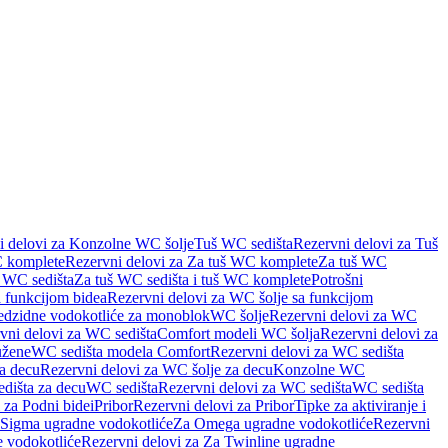
i delovi za Konzolne WC šolje
Tuš WC sedišta
Rezervni delovi za Tuš
 komplete
Rezervni delovi za Za tuš WC komplete
Za tuš WC
š WC sedišta
Za tuš WC sedišta i tuš WC komplete
Potrošni
 funkcijom bidea
Rezervni delovi za WC šolje sa funkcijom
redzidne vodokotliće za monoblok
WC šolje
Rezervni delovi za WC
vni delovi za WC sedišta
Comfort modeli WC šolja
Rezervni delovi za
užene
WC sedišta modela Comfort
Rezervni delovi za WC sedišta
a decu
Rezervni delovi za WC šolje za decu
Konzolne WC
dišta za decu
WC sedišta
Rezervni delovi za WC sedišta
WC sedišta
 za Podni bidei
Pribor
Rezervni delovi za Pribor
Tipke za aktiviranje i
 Sigma ugradne vodokotliće
Za Omega ugradne vodokotliće
Rezervni
 vodokotliće
Rezervni delovi za Za Twinline ugradne