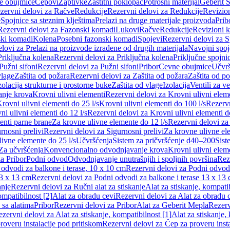
e obujmice
Čepovi
Zaptivke
Zaštitni poklopac
Potrošni materijal
Geberit S
zervni delovi za Račve
Redukcije
Rezervni delovi za Redukcije
Revizio
e
Spojnice sa steznim klještima
Prelazi na druge materijale proizvoda
Prib
Rezervni delovi za Fazonski komadi
Lukovi
Račve
Redukcije
Revizioni 
ski komadi
Kolena
Posebni fazonski komadi
Spojevi
Rezervni delovi za S
lovi za Prelazi na proizvode izrađene od drugih materijala
Navojni spoj
Priključna kolena
Rezervni delovi za Priključna kolena
Priključne spojni
Pužni sifoni
Rezervni delovi za Pužni sifoni
Pribor
Cevne obujmice
Učvrš
vlage
Zaštita od požara
Rezervni delovi za Zaštita od požara
Zaštita od p
zolacija strukturne i prostorne buke
Zaštita od vlage
Izolacija
Ventili za v
anje krova
Krovni ulivni elementi
Rezervni delovi za Krovni ulivni elem
rovni ulivni elementi do 25 l/s
Krovni ulivni elementi do 100 l/s
Rezervn
ni ulivni elementi do 12 l/s
Rezervni delovi za Krovni ulivni elementi do
enti parne brane
Za krovne ulivne elemente do 12 l/s
Rezervni delovi za
rnosni prelivi
Rezervni delovi za Sigurnosni prelivi
Za krovne ulivne el
ivne elemente do 25 l/s
Učvršćenja
Sistem za pričvršćenje d40–200
Sist
Za učvršćenja
Konvencionalno odvodnjavanje krova
Krovni ulivni elem
a Pribor
Podni odvod
Odvodnjavanje unutrašnjih i spoljnih površina
Rez
odvodi za balkone i terase, 10 x 10 cm
Rezervni delovi za Podni odvodi
13 x 13 cm
Rezervni delovi za Podni odvodi za balkone i terase 13 x 13
anje
Rezervni delovi za Ručni alat za stiskanje
Alat za stiskanje, kompatib
ompatibilnost [2]
Alat za obradu cevi
Rezervni delovi za Alat za obradu 
 sa alatima
Pribor
Rezervni delovi za Pribor
Alat za Geberit Mepla
Rezerv
zervni delovi za Alat za stiskanje, kompatibilnost [1]
Alat za stiskanje,
roveru instalacije pod pritiskom
Rezervni delovi za Čep za proveru insta