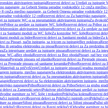
tronskim aktiviranjem ispiranja
Rezervni delovi za Uređaji za ispiranje 
žno napajanje, za Geberit Sigma ugradne vodokotliće 12 cm
Za mrežno n
e 8 cm
Za mrežno napajanje, za Geberit Omega ugradne vodokotliće 1
a ugradne vodokotliće 12 cm
Rezervni delovi za Za baterijsko napajanje
ji za ispiranje WC-a sa pneumatskim aktiviranjem ispiranja
Za dvokolič
nje
Pribor za uređaje za ispiranje WC šolje
Rezervni delovi za Pribor za 
lektronskim aktiviranjem ispiranja
Rezervni delovi za Za uređaje za isp
i za Sanitarni moduli za WC šolje
Za konzolne WC šolje
Rezervni delo
itarni moduli za bidee
Rezervni delovi za Sanitarni moduli za bidee
Za k
ovi za Pisoari, način ispiranja, sa ivicom za ispiranje
Bez poklopca
Reze
nu ili ugradnu elektroniku za pisoar
Rezervni delovi za Za predzidnu il
ara
Za integrisane uređaje za ispiranje pisoara
Rezervni delovi za Za integ
klopac WC-a
Bez oboda
Rezervni delovi za Bez oboda
Pisoari, rad bez vo
pisoara
Pregrade pisoara od plastike
Rezervni delovi za Pregrade pisoara 
vi za Pregrade pisoara od sanitarne keramike
Pribor
Rezervni delovi za 
i
Materijali za pričvršćenje
Uređaji za ispiranje pisoara
Ugradna montaža
ranjem ispiranja, mrežno napajanje
Sa elektronskim aktiviranjem ispiranj
m ispiranja
Rezervni delovi za Sa pneumatskim aktiviranjem ispiranja
B
pajanje
Rezervni delovi za Sa elektronskim aktiviranjem ispiranja, mrež
aterijsko napajanje
Pribor
Rezervni delovi za Pribor
Setovi za grubu grad
i delovi za Zamenski setovi
Pokrivne ploče
Integrisani uređaji za ispiran
dvodne garniture za WC šolje i trokadere
Priključna kolena
Rezervni del
jučci ispirnih cevi
Rezervni delovi za Priključci ispirnih cevi
Priključci 
ture za pisoare
Sifoni pisoara
Rezervni delovi za Sifoni pisoara
Pužni sif
i priključci
Rezervni delovi za Ravni priključci
Odvodne garniture za b