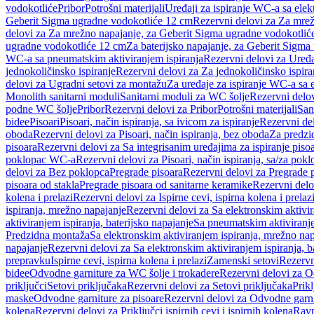
vodokotliće
Pribor
Potrošni materijali
Uređaji za ispiranje WC-a sa elek
Geberit Sigma ugradne vodokotliće 12 cm
Rezervni delovi za Za mre
delovi za Za mrežno napajanje, za Geberit Sigma ugradne vodokotlić
ugradne vodokotliće 12 cm
Za baterijsko napajanje, za Geberit Sigm
WC-a sa pneumatskim aktiviranjem ispiranja
Rezervni delovi za Uređa
jednokoličinsko ispiranje
Rezervni delovi za Za jednokoličinsko ispira
delovi za Ugradni setovi za montažu
Za uređaje za ispiranje WC-a sa e
Monolith sanitarni moduli
Sanitarni moduli za WC šolje
Rezervni delov
podne WC šolje
Pribor
Rezervni delovi za Pribor
Potrošni materijali
San
bidee
Pisoari
Pisoari, način ispiranja, sa ivicom za ispiranje
Rezervni del
oboda
Rezervni delovi za Pisoari, način ispiranja, bez oboda
Za predzid
pisoara
Rezervni delovi za Sa integrisanim uređajima za ispiranje piso
poklopac WC-a
Rezervni delovi za Pisoari, način ispiranja, sa/za po
delovi za Bez poklopca
Pregrade pisoara
Rezervni delovi za Pregrade 
pisoara od stakla
Pregrade pisoara od sanitarne keramike
Rezervni delo
kolena i prelazi
Rezervni delovi za Ispirne cevi, ispirna kolena i prelaz
ispiranja, mrežno napajanje
Rezervni delovi za Sa elektronskim aktivi
aktiviranjem ispiranja, baterijsko napajanje
Sa pneumatskim aktiviranje
Predzidna montaža
Sa elektronskim aktiviranjem ispiranja, mrežno na
napajanje
Rezervni delovi za Sa elektronskim aktiviranjem ispiranja, b
prepravku
Ispirne cevi, ispirna kolena i prelazi
Zamenski setovi
Rezervn
bidee
Odvodne garniture za WC šolje i trokadere
Rezervni delovi za O
priključci
Setovi priključaka
Rezervni delovi za Setovi priključaka
Prikl
maske
Odvodne garniture za pisoare
Rezervni delovi za Odvodne garni
kolena
Rezervni delovi za Priključci ispirnih cevi i ispirnih kolena
Ravn