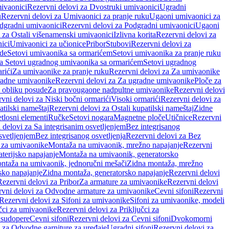
ivaonici
Rezervni delovi za Dvostruki umivaonici
Ugradni
u
Rezervni delovi za Umivaonici za pranje ruku
Ugaoni umivaonici za
dgradni umivaonici
Rezervni delovi za Podgradni umivaonici
Ugaoni
 za Ostali višenamenski umivaonici
Izlivna korita
Rezervni delovi za
ici
Umivaonici za učionice
Pribor
Stubovi
Rezervni delovi za
ade
Setovi umivaonika sa ormarićem
Setovi umivaonika za pranje ruku
za Setovi ugradnog umivaonika sa ormarićem
Setovi ugradnog
rići
Za umivaonike za pranje ruku
Rezervni delovi za Za umivaonike
radne umivaonike
Rezervni delovi za Za ugradne umivaonike
Ploče za
 obliku posude
Za pravougaone nadpultne umivaonike
Rezervni delovi
vni delovi za Niski bočni ormarići
Visoki ormarići
Rezervni delovi za
atilski nameštaj
Rezervni delovi za Ostali kupatilski nameštaj
Zidne
tlosni elementi
Ručke
Setovi nogara
Magnetne ploče
Utičnice
Rezervni
 delovi za Sa integrisanim osvetljenjem
Bez integrisanog
svetljenjem
Bez integrisanog osvetljenja
Rezervni delovi za Bez
 za umivaonike
Montaža na umivaonik, mrežno napajanje
Rezervni
terijsko napajanje
Montaža na umivaonik, generatorsko
ntaža na umivaonik, jednoručni mešači
Zidna montaža, mrežno
sko napajanje
Zidna montaža, generatorsko napajanje
Rezervni delovi
Rezervni delovi za Pribor
Za armature za umivaonike
Rezervni delovi
rvni delovi za Odvodne armature za umivaonike
Cevni sifoni
Rezervni
Rezervni delovi za Sifoni za umivaonike
Sifoni za umivaonike, modeli
učci za umivaonike
Rezervni delovi za Priključci za
 sudopere
Cevni sifoni
Rezervni delovi za Cevni sifoni
Dvokomorni
 za Odvodne garniture za uređaje
Ugradni sifoni
Rezervni delovi za