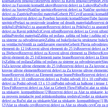
kolena
Ravni priključci
Rezervni delovi za Ravni priključci
Pribor
Cevn
delovi za Fazonski komadi
Lukovi
Rezervni delovi za Lukovi
Račve
Re
delovi za Spojevi
Natične spojnice
Rezervni delovi za Natične spojnic
delovi za Zaptivke
Potrošni materijal
Geberit PE
Cevi
Fazonski komadi
komadi
Rezervni delovi za Posebni fazonski komadi
SuperTube fazon
spojnice
Prelazi na proizvode izrađene od drugih materijala
Rezervni de
priključci
Priključci za aparate
Rezervni delovi za Priključci za aparate
delovi za Ravni priključci
Cevni sifoni
Rezervni delovi za Cevni sifoni
zaštita
Potrošni materijal
Zaštita od požara, zaštita od buke i zaštita od 
za sisteme za odvodnjavanje
Zaštita od buke
Izolacija strukturne buke
I
za ventilaciju
Ventili za zadržavanje energije
Geberit Pluvia odvodnjav
elementi do 12 l/s
Krovni ulivni elementi do 25 l/s
Rezervni delovi za K
za žljebove
Rezervni delovi za Krovni ulivni elementi za žljebove
Krov
ulivni elementi do 25 l/s
Elementi parne brane
Rezervni delovi za Elem
l/s
Zaštita od požara
Zaštita od požara za sisteme za odvodnjavanje
Sigu
l/s
Za krovne ulivne elemente do 25 l/s
Rezervni delovi za Za krovne ul
krovne ulivne elemente
Rezervni delovi za Za krovne ulivne elemente
brane
Rezervni delovi za Elementi parne brane
Pribor
Rezervni delovi z
odvodi 10 x 10 cm
Rezervni delovi za Podni odvodi 10 x 10 cm
Podni 
delovi za Podni odvodi 13 x 13 cm
Podni odvodi za balkone i terase 
FlowFit
Rezervni delovi za Alat za Geberit FlowFit
Ručni alat za stisk
za stiskanje, kompatibilnost [2]
Rezervni delovi za Alat za stiskanje, k
za proveru instalacije pod pritiskom
Ispitna sredstva
Uređaj za stiskanje
delovi za Ručni alat za stiskanje
Alat za stiskanje, kompatibilnost [1]
Re
[2]
Alat za obradu cevi
Rezervni delovi za Alat za obradu cevi
Čep za p