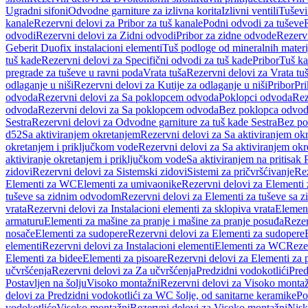
Ugradni sifoni
Odvodne garniture za izlivna korita
Izlivni ventili
Tuševi
kanale
Rezervni delovi za Pribor za tuš kanale
Podni odvodi za tuševe
odvodi
Rezervni delovi za Zidni odvodi
Pribor za zidne odvode
Rezervn
Geberit Duofix instalacioni elementi
Tuš podloge od mineralnih materi
tuš kade
Rezervni delovi za Specifični odvodi za tuš kade
Pribor
Tuš ka
pregrade za tuševe u ravni poda
Vrata tuša
Rezervni delovi za Vrata tu
odlaganje u niši
Rezervni delovi za Kutije za odlaganje u niši
Pribor
Pri
odvoda
Rezervni delovi za Sa poklopcem odvoda
Poklopci odvoda
Rez
odvoda
Rezervni delovi za Sa poklopcem odvoda
Bez poklopca odvo
Sestra
Rezervni delovi za Odvodne garniture za tuš kade Sestra
Bez po
d52
Sa aktiviranjem okretanjem
Rezervni delovi za Sa aktiviranjem ok
okretanjem i priključkom vode
Rezervni delovi za Sa aktiviranjem ok
aktiviranje okretanjem i priključkom vode
Sa aktiviranjem na pritisak
zidovi
Rezervni delovi za Sistemski zidovi
Sistemi za pričvršćivanje
Rez
Elementi za WC
Elementi za umivaonike
Rezervni delovi za Elementi
tuševe sa zidnim odvodom
Rezervni delovi za Elementi za tuševe sa
vrata
Rezervni delovi za Instalacioni elementi za sklopiva vrata
Element
armaturu
Elementi za mašine za pranje i mašine za pranje posuđa
Rezer
nosače
Elementi za sudopere
Rezervni delovi za Elementi za sudopere
elementi
Rezervni delovi za Instalacioni elementi
Elementi za WC
Reze
Elementi za bidee
Elementi za pisoare
Rezervni delovi za Elementi za 
učvršćenja
Rezervni delovi za Za učvršćenja
Predzidni vodokotlići
Pred
Postavljen na šolju
Visoko montažni
Rezervni delovi za Visoko monta
delovi za Predzidni vodokotlići za WC šolje, od sanitarne keramike
Po
vodokotliće
Visoko montažni
Rezervni delovi za Visoko montažni
Nisk