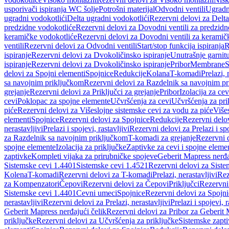
usporivači ispiranja WC šolje
Potrošni materijal
Odvodni ventili
Ugradn
ugradni vodokotlići
Delta ugradni vodokotlići
Rezervni delovi za Delta
predzidne vodokotliće
Rezervni delovi za Dovodni ventili za predzidn
keramičke vodokotliće
Rezervni delovi za Dovodni ventili za keramič
ventili
Rezervni delovi za Odvodni ventili
Start/stop funkcija ispiranja
R
ispiranje
Rezervni delovi za Dvokoličinsko ispiranje
Unutrašnje garnit
ispiranje
Rezervni delovi za Dvokoličinsko ispiranje
Pribor
Membrane
S
delovi za Spojni elementi
Spojnice
Redukcije
Kolana
T-komadi
Prelazi, 
sa navojnim priključkom
Rezervni delovi za Razdelnik sa navojnim p
grejanje
Rezervni delovi za Priključci za grejanje
Pribor
Izolacija za ce
cevi
Poklopac za spojne elemente
Učvršćenja za cevi
Učvršćenja za pri
piće
Rezervni delovi za Višeslojne sistemske cevi za vodu za piće
Više
elementi
Spojnice
Rezervni delovi za Spojnice
Redukcije
Rezervni delo
nerastavljivi
Prelazi i spojevi, rastavljivi
Rezervni delovi za Prelazi i spo
za Razdelnik sa navojnim priključkom
T-komadi za grejanje
Rezervni 
spojne elemente
Izolacija za priključke
Zaptivke za cevi i spojne eleme
zaptivke
Kompleti vijaka za prirubničke spojeve
Geberit Mapress nerđa
Sistemske cevi 1.4401
Sistemske cevi 1.4521
Rezervni delovi za Siste
Kolena
T-komadi
Rezervni delovi za T-komadi
Prelazi, nerastavljivi
Rez
za Kompenzatori
Čepovi
Rezervni delovi za Čepovi
Priključci
Rezervni 
Sistemske cevi 1.4401
Cevni umeci
Spojnice
Rezervni delovi za Spojni
nerastavljivi
Rezervni delovi za Prelazi, nerastavljivi
Prelazi i spojevi, r
Geberit Mapress nerđajući čelik
Rezervni delovi za Pribor za Geberit 
priključke
Rezervni delovi za Učvršćenja za priključke
Sistemske zapt