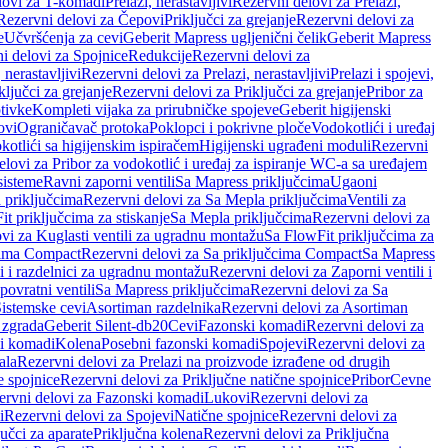
lovi za T-komadi
Prelazi, nerastavljivi
Rezervni delovi za Prelazi,
Rezervni delovi za Čepovi
Priključci za grejanje
Rezervni delovi za
e
Učvršćenja za cevi
Geberit Mapress ugljenični čelik
Geberit Mapress
i delovi za Spojnice
Redukcije
Rezervni delovi za
, nerastavljivi
Rezervni delovi za Prelazi, nerastavljivi
Prelazi i spojevi,
ključci za grejanje
Rezervni delovi za Priključci za grejanje
Pribor za
tivke
Kompleti vijaka za prirubničke spojeve
Geberit higijenski
ovi
Ograničavač protoka
Poklopci i pokrivne ploče
Vodokotlići i uređaj
otlići sa higijenskim ispiračem
Higijenski ugrađeni moduli
Rezervni
elovi za Pribor za vodokotlić i uređaj za ispiranje WC-a sa uređajem
sisteme
Ravni zaporni ventili
Sa Mapress priključcima
Ugaoni
 priključcima
Rezervni delovi za Sa Mepla priključcima
Ventili za
t priključcima za stiskanje
Sa Mepla priključcima
Rezervni delovi za
vi za Kuglasti ventili za ugradnu montažu
Sa FlowFit priključcima za
cima Compact
Rezervni delovi za Sa priključcima Compact
Sa Mapress
i i razdelnici za ugradnu montažu
Rezervni delovi za Zaporni ventili i
ovratni ventili
Sa Mapress priključcima
Rezervni delovi za Sa
Sistemske cevi
Asortiman razdelnika
Rezervni delovi za Asortiman
 zgrada
Geberit Silent-db20
Cevi
Fazonski komadi
Rezervni delovi za
i komadi
Kolena
Posebni fazonski komadi
Spojevi
Rezervni delovi za
ala
Rezervni delovi za Prelazi na proizvode izrađene od drugih
e spojnice
Rezervni delovi za Priključne natične spojnice
Pribor
Cevne
ervni delovi za Fazonski komadi
Lukovi
Rezervni delovi za
i
Rezervni delovi za Spojevi
Natične spojnice
Rezervni delovi za
učci za aparate
Priključna kolena
Rezervni delovi za Priključna