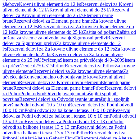
žljebove
Krovni ulivni elementi do 12 l/s
Rezervni delovi za Krovni
ulivni elementi do 12 l/s
Krovni ulivni elementi do 25 l/s
Rezervni
delovi za Krovni ulivni elementi do 25 l/s
Elementi parne
brane
Rezervni delovi za Elementi parne brane
Za krovne ulivne
elemente do 12 l/s
Rezervni delovi za Za krovne ulivne elemente do
12 l/s
Za krovne ulivne elemente do 25 l/s
Zaštita od požara
Zaštita od
požara za sisteme za odvodnjavanje
Sigurnosni prelivi
Rezervni
delovi za Sigurnosni prelivi
Za krovne ulivne elemente do 12
l/s
Rezervni delovi za Za krovne ulivne elemente do 12 l/s
Za krovne
ulivne elemente do 25 l/s
Rezervni delovi za Za krovne ulivne
elemente do 25 l/s
Učvršćenja
Sistem za pričvršćenje d40–200
Sistem
za pričvršćenje d250–315
Pribor
Rezervni delovi za Pribor
Za krovne
ulivne elemente
Rezervni delovi za Za krovne ulivne elemente
Za
učvršćenja
Konvencionalno odvodnjavanje krova
Krovni ulivni
elementi
Rezervni delovi za Krovni ulivni elementi
Elementi parne
brane
Rezervni delovi za Elementi parne brane
Pribor
Rezervni delovi
za Pribor
Podni odvod
Odvodnjavanje unutrašnjih i spoljnih
površina
Rezervni delovi za Odvodnjavanje unutrašnjih i spoljnih
površina
Podni odvodi 10 x 10 cm
Rezervni delovi za Podni odvodi
10 x 10 cm
Podni odvodi za balkone i terase, 10 x 10 cm
Rezervni
delovi za Podni odvodi za balkone i terase, 10 x 10 cm
Podni odvodi
13 x 13 cm
Rezervni delovi za Podni odvodi 13 x 13 cm
Podni
odvodi za balkone i terase 13 x 13 cm
Rezervni delovi za Podni
odvodi za balkone i terase 13 x 13 cm
Pribor
Rezervni delovi za
Pribor
Alati
Alati
Alat za Geberit FlowFit
Rezervni delovi za Alat za