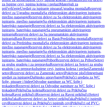
za Ispirne cevi, ispirna kolena i prelazi
Materijali za
pričvršćenje
Uređaji za ispiranje pisoara
Ugradna montaža
Rezervni
delovi za Ugradna montaža
Sa elektronskim aktiviranjem ispiranja,
mrežno napajanje
Rezervni delovi za Sa elektronskim aktiviranjem
ispiranja, mrežno napajanje
Sa elektronskim aktiviranjem ispiranja,
baterijsko napajanje
Rezervni delovi za Sa elektronskim aktiviranjem
ispiranja, baterijsko napajanje
Sa pneumatskim aktiviranjem
ispiranja
Rezervni delovi za Sa pneumatskim aktiviranjem
ispiranja
Basic
Rezervni delovi za Basic
Predzidna montaža
Rezervni
delovi za Predzidna montaža
Sa elektronskim aktiviranjem ispiranja,
mrežno napajanje
Rezervni delovi za Sa elektronskim aktiviranjem
ispiranja, mrežno napajanje
Sa elektronskim aktiviranjem ispiranja,
baterijsko napajanje
Rezervni delovi za Sa elektronskim aktiviranjem
ispiranja, baterijsko napajanje
Pribor
Rezervni delovi za Pribor
Setovi
za grubu gradnju i za prepravku
Rezervni delovi za Setovi za grubu
gradnju i za prepravku
Ispirne cevi, ispirna kolena i prelazi
Zamenski
setovi
Rezervni delovi za Zamenski setovi
Pokrivne ploče
Integrisani
uređaji za ispiranje
Daljinsko upravljanje
Priključci uređaja za WC
šolje, pisoare i bidee
Odvodne garniture za WC šolje i
trokadere
Rezervni delovi za Odvodne garniture za WC šolje i
trokadere
Priključna kolena
Rezervni delovi za Priključna
kolena
Ravni priključci
Rezervni delovi za Ravni priključci
Setovi
priključaka
Rezervni delovi za Setovi priključaka
Priključci ispirnih
cevi
Rezervni delovi za Priključci ispirnih cevi
Priključci od PVC-