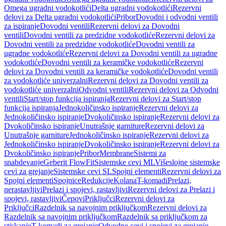
Omega ugradni vodokotlići
Delta ugradni vodokotlići
Rezervni
delovi za Delta ugradni vodokotlići
Pribor
Dovodni i odvodni ventili
za ispiranje
Dovodni ventili
Rezervni delovi za Dovodni
ventili
Dovodni ventili za predzidne vodokotliće
Rezervni delovi za
Dovodni ventili za predzidne vodokotliće
Dovodni ventili za
ugradne vodokotliće
Rezervni delovi za Dovodni ventili za ugradne
vodokotliće
Dovodni ventili za keramičke vodokotliće
Rezervni
delovi za Dovodni ventili za keramičke vodokotliće
Dovodni ventili
za vodokotliće univerzalni
Rezervni delovi za Dovodni ventili za
vodokotliće univerzalni
Odvodni ventili
Rezervni delovi za Odvodni
ventili
Start/stop funkcija ispiranja
Rezervni delovi za Start/stop
funkcija ispiranja
Jednokoličinsko ispiranje
Rezervni delovi za
Jednokoličinsko ispiranje
Dvokoličinsko ispiranje
Rezervni delovi za
Dvokoličinsko ispiranje
Unutrašnje garniture
Rezervni delovi za
Unutrašnje garniture
Jednokoličinsko ispiranje
Rezervni delovi za
Jednokoličinsko ispiranje
Dvokoličinsko ispiranje
Rezervni delovi za
Dvokoličinsko ispiranje
Pribor
Membrane
Sistemi za
snabdevanje
Geberit FlowFit
Sistemske cevi ML
Višeslojne sistemske
cevi za grejanje
Sistemske cevi SL
Spojni elementi
Rezervni delovi za
Spojni elementi
Spojnice
Redukcije
Kolana
T-komadi
Prelazi,
nerastavljivi
Prelazi i spojevi, rastavljivi
Rezervni delovi za Prelazi i
spojevi, rastavljivi
Čepovi
Priključci
Rezervni delovi za
Priključci
Razdelnik sa navojnim priključkom
Rezervni delovi za
Razdelnik sa navojnim priključkom
Razdelnik sa priključkom za
stiskanje
T-komadi za grejanje
Odvodne cevi i spojevi za grejanje,