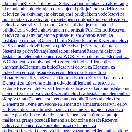
okretanjem
Rezervni delovi za Setovi za finu montažu za aktiviranje
okretanjem
Sa aktiviranjem okretanjem i priključkom vode
Rezervni
delovi za Sa aktiviranjem okretanjem i priključkom vode
Setovi za
finu montažu za aktiviranje okretanjem i priključkom vode
Rezervni
delovi za Setovi za finu montažu za aktiviranje okretanjem i
priključkom vode
Sa aktiviranjem na pritisak PushControl
Rezervni
delovi za Sa aktiviranjem na pritisak PushControl
Sistemi za
instalacije i ispiranje
Geberit Duofix
Sistemski zidovi
Rezervni delovi
za Sistemski zidovi
Sistemi za pričvršćivanje
Rezervni delovi za
Sistemi za pričvršćivanje
Instalacioni elementi
Rezervni delovi za
Instalacioni elementi
Elementi za WC
Rezervni delovi za Elementi za
WC
Elementi za umivaonike
Rezervni delovi za Elementi za
umivaonike
Elementi za bidee
Rezervni delovi za Elementi za
bidee
Elementi za pisoare
Rezervni delovi za Elementi za
pisoare
Elementi za tuševe sa zidnim odvodom
Rezervni delovi za
Elementi za tuševe sa zidnim odvodom
Elementi za tuševe sa
kadama
Rezervni delovi za Elementi za tuševe sa kadama
Instalacioni
elementi za sklopiva vrata
Rezervni delovi za Instalacioni elementi za
sklopiva vrata
Elementi za livene umivaonike
Rezervni delovi za
Elementi za livene umivaonike
Elementi za armaturu
Rezervni delovi
za Elementi za armaturu
Elementi za mašine za pranje i mašine za
pranje posuđa
Rezervni delovi za Elementi za mašine za pranje i
mašine za pranje posuđa
Elementi za konzolne nosače
Rezervni
delovi za Elementi za konzolne nosače
Elementi za
sudopere
Rezervni delovi za Elementi za sudopere
Elementi za zidne