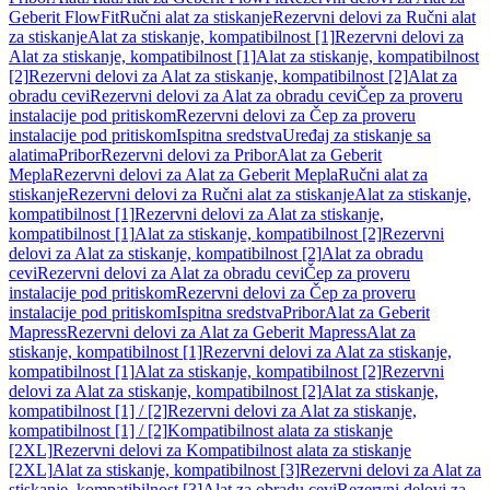
Geberit FlowFit
Ručni alat za stiskanje
Rezervni delovi za Ručni alat
za stiskanje
Alat za stiskanje, kompatibilnost [1]
Rezervni delovi za
Alat za stiskanje, kompatibilnost [1]
Alat za stiskanje, kompatibilnost
[2]
Rezervni delovi za Alat za stiskanje, kompatibilnost [2]
Alat za
obradu cevi
Rezervni delovi za Alat za obradu cevi
Čep za proveru
instalacije pod pritiskom
Rezervni delovi za Čep za proveru
instalacije pod pritiskom
Ispitna sredstva
Uređaj za stiskanje sa
alatima
Pribor
Rezervni delovi za Pribor
Alat za Geberit
Mepla
Rezervni delovi za Alat za Geberit Mepla
Ručni alat za
stiskanje
Rezervni delovi za Ručni alat za stiskanje
Alat za stiskanje,
kompatibilnost [1]
Rezervni delovi za Alat za stiskanje,
kompatibilnost [1]
Alat za stiskanje, kompatibilnost [2]
Rezervni
delovi za Alat za stiskanje, kompatibilnost [2]
Alat za obradu
cevi
Rezervni delovi za Alat za obradu cevi
Čep za proveru
instalacije pod pritiskom
Rezervni delovi za Čep za proveru
instalacije pod pritiskom
Ispitna sredstva
Pribor
Alat za Geberit
Mapress
Rezervni delovi za Alat za Geberit Mapress
Alat za
stiskanje, kompatibilnost [1]
Rezervni delovi za Alat za stiskanje,
kompatibilnost [1]
Alat za stiskanje, kompatibilnost [2]
Rezervni
delovi za Alat za stiskanje, kompatibilnost [2]
Alat za stiskanje,
kompatibilnost [1] / [2]
Rezervni delovi za Alat za stiskanje,
kompatibilnost [1] / [2]
Kompatibilnost alata za stiskanje
[2XL]
Rezervni delovi za Kompatibilnost alata za stiskanje
[2XL]
Alat za stiskanje, kompatibilnost [3]
Rezervni delovi za Alat za
stiskanje, kompatibilnost [3]
Alat za obradu cevi
Rezervni delovi za