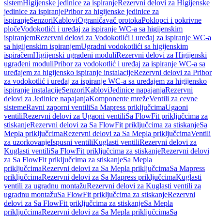
sistem
Higijenske jedinice za ispiranje
Rezervni delovi za Higijenske
jedinice za ispiranje
Pribor za higijenske jedinice za
ispiranje
Senzori
Kablovi
Ograničavač protoka
Poklopci i pokrivne
ploče
Vodokotlići i uređaj za ispiranje WC-a sa higijenskim
ispiranjem
Rezervni delovi za Vodokotlići i uređaj za ispiranje WC-a
sa higijenskim ispiranjem
Ugradni vodokotlići sa higijenskim
ispiračem
Higijenski ugrađeni moduli
Rezervni delovi za Higijenski
ugrađeni moduli
Pribor za vodokotlić i uređaj za ispiranje WC-a sa
uređajem za higijensko ispiranje instalacije
Rezervni delovi za Pribor
za vodokotlić i uređaj za ispiranje WC-a sa uređajem za higijensko
ispiranje instalacije
Senzori
Kablovi
Jedinice napajanja
Rezervni
delovi za Jedinice napajanja
Komponente mreže
Ventili za cevne
sisteme
Ravni zaporni ventili
Sa Mapress priključcima
Ugaoni
ventili
Rezervni delovi za Ugaoni ventili
Sa FlowFit priključcima za
stiskanje
Rezervni delovi za Sa FlowFit priključcima za stiskanje
Sa
Mepla priključcima
Rezervni delovi za Sa Mepla priključcima
Ventili
za uzorkovanje
Ispusni ventili
Kuglasti ventili
Rezervni delovi za
Kuglasti ventili
Sa FlowFit priključcima za stiskanje
Rezervni delovi
za Sa FlowFit priključcima za stiskanje
Sa Mepla
priključcima
Rezervni delovi za Sa Mepla priključcima
Sa Mapress
priključcima
Rezervni delovi za Sa Mapress priključcima
Kuglasti
ventili za ugradnu montažu
Rezervni delovi za Kuglasti ventili za
ugradnu montažu
Sa FlowFit priključcima za stiskanje
Rezervni
delovi za Sa FlowFit priključcima za stiskanje
Sa Mepla
priključcima
Rezervni delovi za Sa Mepla priključcima
Sa