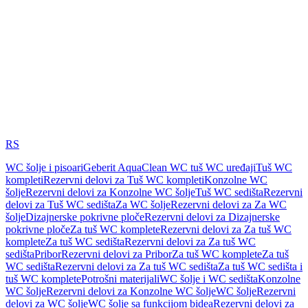
RS
WC šolje i pisoari
Geberit AquaClean WC tuš WC uređaji
Tuš WC
kompleti
Rezervni delovi za Tuš WC kompleti
Konzolne WC
šolje
Rezervni delovi za Konzolne WC šolje
Tuš WC sedišta
Rezervni
delovi za Tuš WC sedišta
Za WC šolje
Rezervni delovi za Za WC
šolje
Dizajnerske pokrivne ploče
Rezervni delovi za Dizajnerske
pokrivne ploče
Za tuš WC komplete
Rezervni delovi za Za tuš WC
komplete
Za tuš WC sedišta
Rezervni delovi za Za tuš WC
sedišta
Pribor
Rezervni delovi za Pribor
Za tuš WC komplete
Za tuš
WC sedišta
Rezervni delovi za Za tuš WC sedišta
Za tuš WC sedišta i
tuš WC komplete
Potrošni materijali
WC šolje i WC sedišta
Konzolne
WC šolje
Rezervni delovi za Konzolne WC šolje
WC šolje
Rezervni
delovi za WC šolje
WC šolje sa funkcijom bidea
Rezervni delovi za