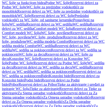
WC šolje sa funkcijom bidea
Podne WC šolje
Rezervni delovi za
Podne WC šolje
WC šolje za predzidne vodokotliće za
monoblok
Rezervni delovi za WC šolje za predzidne vodokotliće za
monoblok
WC šolje
Rezervni delovi za WC šolje
Predzidni
vodokotlići za WC šolje, od sanitarne keramike
Postavljeni na
šolju
WC sedišta
Rezervni delovi za WC sedišta
WC sedišta
Rezervni
delovi za WC sedišta
Comfort modeli WC šolja
Rezervni delovi za
Comfort modeli WC šolja
WC šolje, povišene
Rezervni delovi za
WC šolje, povišene
WC šolje, produžene
Rezervni delovi za WC
šolje, produžene
WC sedišta modela Comfort
Rezervni delovi za WC
sedišta modela Comfort
WC sedišta
Rezervni delovi za WC
sedišta
WC sedišta sa poklopcem
Rezervni delovi za WC sedišta sa
poklopcem
WC šolje za decu
Rezervni delovi za WC šolje za
decu
Konzolne WC šolje
Rezervni delovi za Konzolne WC
šolje
Podne WC šolje
Rezervni delovi za Podne WC šolje
WC sedišta
za decu
Rezervni delovi za WC sedišta za decu
WC sedišta
Rezervni
delovi za WC sedišta
WC sedišta sa poklopcem
Rezervni delovi za
WC sedišta sa poklopcem
Bidei
Konzolni bidei
Rezervni delovi za
Konzolni bidei
Podni bidei
Rezervni delovi za Podni
bidei
Pribor
Rezervni delovi za Pribor
Tipke za aktiviranje i uređaji za
ispiranje WC šolja
Tipke za aktiviranje
Rezervni delovi za Tipke za
aktiviranje
Za Sigma ugradne vodokotliće
Rezervni delovi za Za
Sigma ugradne vodokotliće
Za Omega ugradne vodokotliće
Rezervni
delovi za Za Omega ugradne vodokotliće
Za Delta ugradne
vodokotliće
Rezervni delovi za Za Delta ugradne vodokotliće
Za