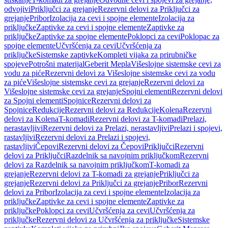
odvojivi
Priključci za grejanje
Rezervni delovi za Priključci za
grejanje
Pribor
Izolacija za cevi i spojne elemente
Izolacija za
priključke
Zaptivke za cevi i spojne elemente
Zaptivke za
priključke
Zaptivke za spojne elemente
Poklopci za cevi
Poklopac za
spojne elemente
Učvršćenja za cevi
Učvršćenja za
priključke
Sistemske zaptivke
Kompleti vijaka za prirubničke
spojeve
Potrošni materijal
Geberit Mepla
Višeslojne sistemske cevi za
vodu za piće
Rezervni delovi za Višeslojne sistemske cevi za vodu
za piće
Višeslojne sistemske cevi za grejanje
Rezervni delovi za
Višeslojne sistemske cevi za grejanje
Spojni elementi
Rezervni delovi
za Spojni elementi
Spojnice
Rezervni delovi za
Spojnice
Redukcije
Rezervni delovi za Redukcije
Kolena
Rezervni
delovi za Kolena
T-komadi
Rezervni delovi za T-komadi
Prelazi,
nerastavljivi
Rezervni delovi za Prelazi, nerastavljivi
Prelazi i spojevi,
rastavljivi
Rezervni delovi za Prelazi i spojevi,
rastavljivi
Čepovi
Rezervni delovi za Čepovi
Priključci
Rezervni
delovi za Priključci
Razdelnik sa navojnim priključkom
Rezervni
delovi za Razdelnik sa navojnim priključkom
T-komadi za
grejanje
Rezervni delovi za T-komadi za grejanje
Priključci za
grejanje
Rezervni delovi za Priključci za grejanje
Pribor
Rezervni
delovi za Pribor
Izolacija za cevi i spojne elemente
Izolacija za
priključke
Zaptivke za cevi i spojne elemente
Zaptivke za
priključke
Poklopci za cevi
Učvršćenja za cevi
Učvršćenja za
priključke
Rezervni delovi za Učvršćenja za priključke
Sistemske