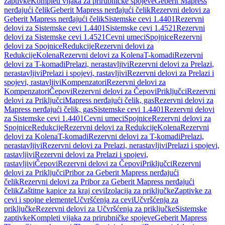
zaptivke
Kompleti vijaka za prirubničke spojeve
Geberit Mapress
nerđajući čelik
Geberit Mapress nerđajući čelik
Rezervni delovi za
Geberit Mapress nerđajući čelik
Sistemske cevi 1.4401
Rezervni
delovi za Sistemske cevi 1.4401
Sistemske cevi 1.4521
Rezervni
delovi za Sistemske cevi 1.4521
Cevni umeci
Spojnice
Rezervni
delovi za Spojnice
Redukcije
Rezervni delovi za
Redukcije
Kolena
Rezervni delovi za Kolena
T-komadi
Rezervni
delovi za T-komadi
Prelazi, nerastavljivi
Rezervni delovi za Prelazi,
nerastavljivi
Prelazi i spojevi, rastavljivi
Rezervni delovi za Prelazi i
spojevi, rastavljivi
Kompenzatori
Rezervni delovi za
Kompenzatori
Čepovi
Rezervni delovi za Čepovi
Priključci
Rezervni
delovi za Priključci
Mapress nerđajući čelik, gas
Rezervni delovi za
Mapress nerđajući čelik, gas
Sistemske cevi 1.4401
Rezervni delovi
za Sistemske cevi 1.4401
Cevni umeci
Spojnice
Rezervni delovi za
Spojnice
Redukcije
Rezervni delovi za Redukcije
Kolena
Rezervni
delovi za Kolena
T-komadi
Rezervni delovi za T-komadi
Prelazi,
nerastavljivi
Rezervni delovi za Prelazi, nerastavljivi
Prelazi i spojevi,
rastavljivi
Rezervni delovi za Prelazi i spojevi,
rastavljivi
Čepovi
Rezervni delovi za Čepovi
Priključci
Rezervni
delovi za Priključci
Pribor za Geberit Mapress nerđajući
čelik
Rezervni delovi za Pribor za Geberit Mapress nerđajući
čelik
Zaštitne kapice za kraj cevi
Izolacija za priključke
Zaptivke za
cevi i spojne elemente
Učvršćenja za cevi
Učvršćenja za
priključke
Rezervni delovi za Učvršćenja za priključke
Sistemske
zaptivke
Kompleti vijaka za prirubničke spojeve
Geberit Mapress