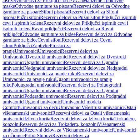
a
Rezervni delovi za Priključci od PVC-a
Manžetne i pokrivne
maske
Odvodne garniture za pisoare
Rezervni delovi za Odvodne
garniture za pisoare
Sifoni pisoara
Rezervni delovi za Sifoni
pisoara
Pužni sifoni
Rezervni delovi za Pužni sifoni
Priključci ispirnih
cevi i ispirnih kolena
Rezervni delovi za Priključci ispirnih cevi i
ispirnih kolena
Ravni priključci
Rezervni delovi za Ravni
priključci
Odvodne garniture za bidee
Rezervni delovi za Odvodne
garniture za bidee
Cevni sifoni
Rezervni delovi za Cevni
sifoni
Priključci
Zaptivke
Prostori za
pranje
Umivaonici
Umivaonici
Rezervni delovi za
Umivaonici
Dvostruki umivaonici
Rezervni delovi za Dvostruki
umivaonici
Ugradni umivaonici
Rezervni delovi za Ugradni
umivaonici
Nadgradni umivaonici
Rezervni delovi za Nadgradni
umivaonici
Umivaonici za pranje ruku
Rezervni delovi za
Umivaonici za pranje ruku
Ugaoni umivaonici za pranje
ruku
Poluugradni umivaonici
Rezervni delovi za Poluugradni
umivaonici
Ugradni umivaonici
Rezervni delovi za Ugradni
umivaonici
Podgradni umivaonici
Rezervni delovi za Podgradni
umivaonici
Ugaoni umivaonici
Umivaonici modela
Comfort
Umivaonici za decu
Umivaonici
Višestruki umivaonici
Ostali
višenamenski umivaonici
Rezervni delovi za Ostali višenamenski
umivaonici
Izlivna korita
Rezervni delovi za Izlivna korita
Trokadero,
konzolni
Rezervni delovi za Trokadero, konzolni
Višenamenski
umivaonici
Rezervni delovi za Višenamenski umivaonici
Umivaonici
za učionice
Pribor
Stubovi
Rezervni delovi za