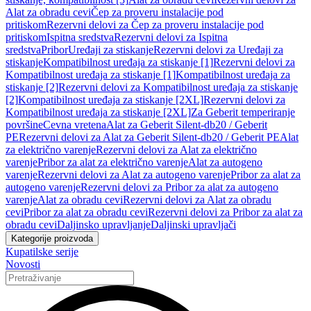
Alat za obradu cevi
Čep za proveru instalacije pod
pritiskom
Rezervni delovi za Čep za proveru instalacije pod
pritiskom
Ispitna sredstva
Rezervni delovi za Ispitna
sredstva
Pribor
Uređaji za stiskanje
Rezervni delovi za Uređaji za
stiskanje
Kompatibilnost uređaja za stiskanje [1]
Rezervni delovi za
Kompatibilnost uređaja za stiskanje [1]
Kompatibilnost uređaja za
stiskanje [2]
Rezervni delovi za Kompatibilnost uređaja za stiskanje
[2]
Kompatibilnost uređaja za stiskanje [2XL]
Rezervni delovi za
Kompatibilnost uređaja za stiskanje [2XL]
Za Geberit temperiranje
površine
Cevna vretena
Alat za Geberit Silent-db20 / Geberit
PE
Rezervni delovi za Alat za Geberit Silent-db20 / Geberit PE
Alat
za električno varenje
Rezervni delovi za Alat za električno
varenje
Pribor za alat za električno varenje
Alat za autogeno
varenje
Rezervni delovi za Alat za autogeno varenje
Pribor za alat za
autogeno varenje
Rezervni delovi za Pribor za alat za autogeno
varenje
Alat za obradu cevi
Rezervni delovi za Alat za obradu
cevi
Pribor za alat za obradu cevi
Rezervni delovi za Pribor za alat za
obradu cevi
Daljinsko upravljanje
Daljinski upravljači
Kategorije proizvoda
Kupatilske serije
Novosti