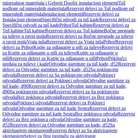
mineralnog materijala i Geberit Duofix instalacioni elementi
Tuš
podloge od mineralnih materijala
Rezervni delovi za Tuš podloge od
mineralnih materijala
Instalacioni elementi
Rezervni delovi za
Instalacioni elementi
Specifični odvodi za tuš kade
Rezervni delovi za
Specifični odvodi za tuš kade
Pribor
Tuš kabine
Rezervni delovi za
Tuš kabine
Tuš kabine
Rezervni delovi za Tuš kabine
Bočne pregrade
za tuševe u ravni poda
Rezervni delovi za Bočne pregrade za tuševe
u ravni poda
Vrata tuša
Rezervni delovi za Vrata tuša
Pribor
Rezervni
delovi za Pribor
Kutije za odlaganje u niši za tuševe
Rezervni delovi
za Kutije za odlaganje u niši za tuševe
Kutije za odlaganje u
niši
Rezervni delovi za Kutije za odlaganje u niši
Pribor
Priključci
uređaja za tuševe i kade
Odvodne garniture za tuš kade, d52
Rezervni
delovi za Odvodne garniture za tuš kade, d52
Sa poklopcem
odvoda
Rezervni delovi za Sa poklopcem odvoda
Poklopci
odvoda
Rezervni delovi za Poklopci odvoda
Odvodne garniture za
tuš kade, d90
Rezervni delovi za Odvodne garniture za tuš kade,
d90
Sa poklopcem odvoda
Rezervni delovi za Sa poklopcem
odvoda
Bez poklopca odvoda
Rezervni delovi za Bez poklopca
odvoda
Poklopci odvoda
Rezervni delovi za Poklopci
odvoda
Odvodne garniture za tuš kade Sestra
Rezervni delovi za
Odvodne garniture za tuš kade Sestra
Bez poklopca odvoda
Rezervni
delovi za Bez poklopca odvoda
Odvodne garniture za kade,
d52
Rezervni delovi za Odvodne garniture za kade, d52
Sa
aktiviranjem okretanjem
Rezervni delovi za Sa aktiviranjem
okretanjem
Setovi za finu montažu za aktiviranje