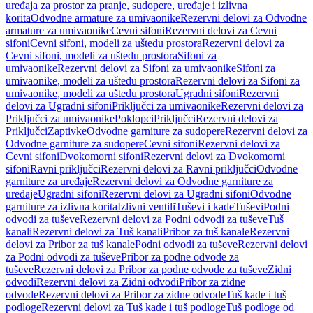
uređaja za prostor za pranje, sudopere, uređaje i izlivna
korita
Odvodne armature za umivaonike
Rezervni delovi za Odvodne
armature za umivaonike
Cevni sifoni
Rezervni delovi za Cevni
sifoni
Cevni sifoni, modeli za uštedu prostora
Rezervni delovi za
Cevni sifoni, modeli za uštedu prostora
Sifoni za
umivaonike
Rezervni delovi za Sifoni za umivaonike
Sifoni za
umivaonike, modeli za uštedu prostora
Rezervni delovi za Sifoni za
umivaonike, modeli za uštedu prostora
Ugradni sifoni
Rezervni
delovi za Ugradni sifoni
Priključci za umivaonike
Rezervni delovi za
Priključci za umivaonike
Poklopci
Priključci
Rezervni delovi za
Priključci
Zaptivke
Odvodne garniture za sudopere
Rezervni delovi za
Odvodne garniture za sudopere
Cevni sifoni
Rezervni delovi za
Cevni sifoni
Dvokomorni sifoni
Rezervni delovi za Dvokomorni
sifoni
Ravni priključci
Rezervni delovi za Ravni priključci
Odvodne
garniture za uređaje
Rezervni delovi za Odvodne garniture za
uređaje
Ugradni sifoni
Rezervni delovi za Ugradni sifoni
Odvodne
garniture za izlivna korita
Izlivni ventili
Tuševi i kade
Tuševi
Podni
odvodi za tuševe
Rezervni delovi za Podni odvodi za tuševe
Tuš
kanali
Rezervni delovi za Tuš kanali
Pribor za tuš kanale
Rezervni
delovi za Pribor za tuš kanale
Podni odvodi za tuševe
Rezervni delovi
za Podni odvodi za tuševe
Pribor za podne odvode za
tuševe
Rezervni delovi za Pribor za podne odvode za tuševe
Zidni
odvodi
Rezervni delovi za Zidni odvodi
Pribor za zidne
odvode
Rezervni delovi za Pribor za zidne odvode
Tuš kade i tuš
podloge
Rezervni delovi za Tuš kade i tuš podloge
Tuš podloge od