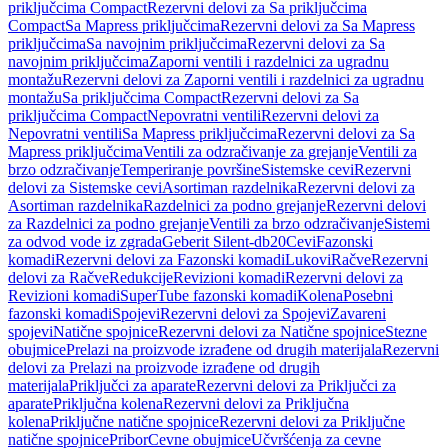
priključcima Compact
Rezervni delovi za Sa priključcima
Compact
Sa Mapress priključcima
Rezervni delovi za Sa Mapress
priključcima
Sa navojnim priključcima
Rezervni delovi za Sa
navojnim priključcima
Zaporni ventili i razdelnici za ugradnu
montažu
Rezervni delovi za Zaporni ventili i razdelnici za ugradnu
montažu
Sa priključcima Compact
Rezervni delovi za Sa
priključcima Compact
Nepovratni ventili
Rezervni delovi za
Nepovratni ventili
Sa Mapress priključcima
Rezervni delovi za Sa
Mapress priključcima
Ventili za odzračivanje za grejanje
Ventili za
brzo odzračivanje
Temperiranje površine
Sistemske cevi
Rezervni
delovi za Sistemske cevi
Asortiman razdelnika
Rezervni delovi za
Asortiman razdelnika
Razdelnici za podno grejanje
Rezervni delovi
za Razdelnici za podno grejanje
Ventili za brzo odzračivanje
Sistemi
za odvod vode iz zgrada
Geberit Silent-db20
Cevi
Fazonski
komadi
Rezervni delovi za Fazonski komadi
Lukovi
Račve
Rezervni
delovi za Račve
Redukcije
Revizioni komadi
Rezervni delovi za
Revizioni komadi
SuperTube fazonski komadi
Kolena
Posebni
fazonski komadi
Spojevi
Rezervni delovi za Spojevi
Zavareni
spojevi
Natične spojnice
Rezervni delovi za Natične spojnice
Stezne
obujmice
Prelazi na proizvode izrađene od drugih materijala
Rezervni
delovi za Prelazi na proizvode izrađene od drugih
materijala
Priključci za aparate
Rezervni delovi za Priključci za
aparate
Priključna kolena
Rezervni delovi za Priključna
kolena
Priključne natične spojnice
Rezervni delovi za Priključne
natične spojnice
Pribor
Cevne obujmice
Učvršćenja za cevne