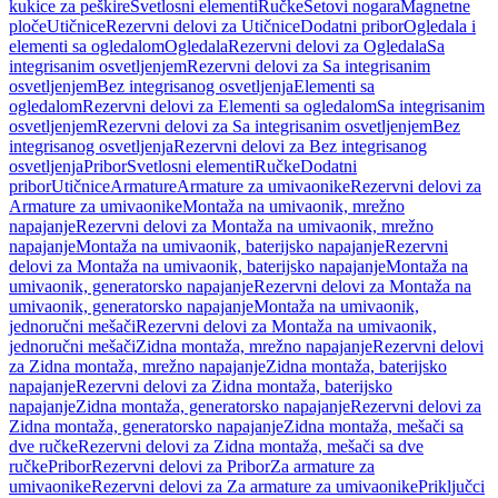
kukice za peškire
Svetlosni elementi
Ručke
Setovi nogara
Magnetne
ploče
Utičnice
Rezervni delovi za Utičnice
Dodatni pribor
Ogledala i
elementi sa ogledalom
Ogledala
Rezervni delovi za Ogledala
Sa
integrisanim osvetljenjem
Rezervni delovi za Sa integrisanim
osvetljenjem
Bez integrisanog osvetljenja
Elementi sa
ogledalom
Rezervni delovi za Elementi sa ogledalom
Sa integrisanim
osvetljenjem
Rezervni delovi za Sa integrisanim osvetljenjem
Bez
integrisanog osvetljenja
Rezervni delovi za Bez integrisanog
osvetljenja
Pribor
Svetlosni elementi
Ručke
Dodatni
pribor
Utičnice
Armature
Armature za umivaonike
Rezervni delovi za
Armature za umivaonike
Montaža na umivaonik, mrežno
napajanje
Rezervni delovi za Montaža na umivaonik, mrežno
napajanje
Montaža na umivaonik, baterijsko napajanje
Rezervni
delovi za Montaža na umivaonik, baterijsko napajanje
Montaža na
umivaonik, generatorsko napajanje
Rezervni delovi za Montaža na
umivaonik, generatorsko napajanje
Montaža na umivaonik,
jednoručni mešači
Rezervni delovi za Montaža na umivaonik,
jednoručni mešači
Zidna montaža, mrežno napajanje
Rezervni delovi
za Zidna montaža, mrežno napajanje
Zidna montaža, baterijsko
napajanje
Rezervni delovi za Zidna montaža, baterijsko
napajanje
Zidna montaža, generatorsko napajanje
Rezervni delovi za
Zidna montaža, generatorsko napajanje
Zidna montaža, mešači sa
dve ručke
Rezervni delovi za Zidna montaža, mešači sa dve
ručke
Pribor
Rezervni delovi za Pribor
Za armature za
umivaonike
Rezervni delovi za Za armature za umivaonike
Priključci