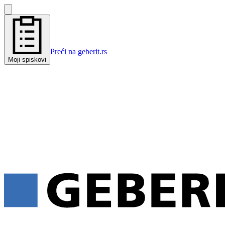
Preći na geberit.rs
Moji spiskovi