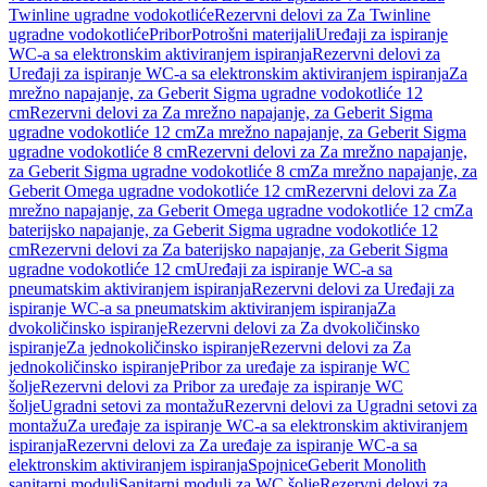
Twinline ugradne vodokotliće
Rezervni delovi za Za Twinline
ugradne vodokotliće
Pribor
Potrošni materijali
Uređaji za ispiranje
WC-a sa elektronskim aktiviranjem ispiranja
Rezervni delovi za
Uređaji za ispiranje WC-a sa elektronskim aktiviranjem ispiranja
Za
mrežno napajanje, za Geberit Sigma ugradne vodokotliće 12
cm
Rezervni delovi za Za mrežno napajanje, za Geberit Sigma
ugradne vodokotliće 12 cm
Za mrežno napajanje, za Geberit Sigma
ugradne vodokotliće 8 cm
Rezervni delovi za Za mrežno napajanje,
za Geberit Sigma ugradne vodokotliće 8 cm
Za mrežno napajanje, za
Geberit Omega ugradne vodokotliće 12 cm
Rezervni delovi za Za
mrežno napajanje, za Geberit Omega ugradne vodokotliće 12 cm
Za
baterijsko napajanje, za Geberit Sigma ugradne vodokotliće 12
cm
Rezervni delovi za Za baterijsko napajanje, za Geberit Sigma
ugradne vodokotliće 12 cm
Uređaji za ispiranje WC-a sa
pneumatskim aktiviranjem ispiranja
Rezervni delovi za Uređaji za
ispiranje WC-a sa pneumatskim aktiviranjem ispiranja
Za
dvokoličinsko ispiranje
Rezervni delovi za Za dvokoličinsko
ispiranje
Za jednokoličinsko ispiranje
Rezervni delovi za Za
jednokoličinsko ispiranje
Pribor za uređaje za ispiranje WC
šolje
Rezervni delovi za Pribor za uređaje za ispiranje WC
šolje
Ugradni setovi za montažu
Rezervni delovi za Ugradni setovi za
montažu
Za uređaje za ispiranje WC-a sa elektronskim aktiviranjem
ispiranja
Rezervni delovi za Za uređaje za ispiranje WC-a sa
elektronskim aktiviranjem ispiranja
Spojnice
Geberit Monolith
sanitarni moduli
Sanitarni moduli za WC šolje
Rezervni delovi za