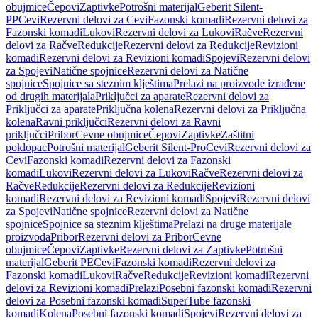
obujmice
Čepovi
Zaptivke
Potrošni materijal
Geberit Silent-
PP
Cevi
Rezervni delovi za Cevi
Fazonski komadi
Rezervni delovi za
Fazonski komadi
Lukovi
Rezervni delovi za Lukovi
Račve
Rezervni
delovi za Račve
Redukcije
Rezervni delovi za Redukcije
Revizioni
komadi
Rezervni delovi za Revizioni komadi
Spojevi
Rezervni delovi
za Spojevi
Natične spojnice
Rezervni delovi za Natične
spojnice
Spojnice sa steznim klještima
Prelazi na proizvode izrađene
od drugih materijala
Priključci za aparate
Rezervni delovi za
Priključci za aparate
Priključna kolena
Rezervni delovi za Priključna
kolena
Ravni priključci
Rezervni delovi za Ravni
priključci
Pribor
Cevne obujmice
Čepovi
Zaptivke
Zaštitni
poklopac
Potrošni materijal
Geberit Silent-Pro
Cevi
Rezervni delovi za
Cevi
Fazonski komadi
Rezervni delovi za Fazonski
komadi
Lukovi
Rezervni delovi za Lukovi
Račve
Rezervni delovi za
Račve
Redukcije
Rezervni delovi za Redukcije
Revizioni
komadi
Rezervni delovi za Revizioni komadi
Spojevi
Rezervni delovi
za Spojevi
Natične spojnice
Rezervni delovi za Natične
spojnice
Spojnice sa steznim klještima
Prelazi na druge materijale
proizvoda
Pribor
Rezervni delovi za Pribor
Cevne
obujmice
Čepovi
Zaptivke
Rezervni delovi za Zaptivke
Potrošni
materijal
Geberit PE
Cevi
Fazonski komadi
Rezervni delovi za
Fazonski komadi
Lukovi
Račve
Redukcije
Revizioni komadi
Rezervni
delovi za Revizioni komadi
Prelazi
Posebni fazonski komadi
Rezervni
delovi za Posebni fazonski komadi
SuperTube fazonski
komadi
Kolena
Posebni fazonski komadi
Spojevi
Rezervni delovi za