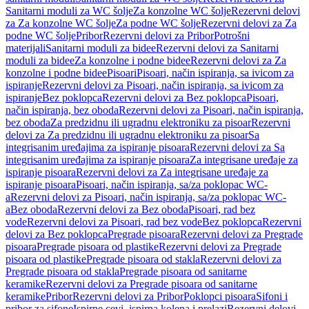
Sanitarni moduli za WC šolje
Za konzolne WC šolje
Rezervni delovi
za Za konzolne WC šolje
Za podne WC šolje
Rezervni delovi za Za
podne WC šolje
Pribor
Rezervni delovi za Pribor
Potrošni
materijali
Sanitarni moduli za bidee
Rezervni delovi za Sanitarni
moduli za bidee
Za konzolne i podne bidee
Rezervni delovi za Za
konzolne i podne bidee
Pisoari
Pisoari, način ispiranja, sa ivicom za
ispiranje
Rezervni delovi za Pisoari, način ispiranja, sa ivicom za
ispiranje
Bez poklopca
Rezervni delovi za Bez poklopca
Pisoari,
način ispiranja, bez oboda
Rezervni delovi za Pisoari, način ispiranja,
bez oboda
Za predzidnu ili ugradnu elektroniku za pisoar
Rezervni
delovi za Za predzidnu ili ugradnu elektroniku za pisoar
Sa
integrisanim uređajima za ispiranje pisoara
Rezervni delovi za Sa
integrisanim uređajima za ispiranje pisoara
Za integrisane uređaje za
ispiranje pisoara
Rezervni delovi za Za integrisane uređaje za
ispiranje pisoara
Pisoari, način ispiranja, sa/za poklopac WC-
a
Rezervni delovi za Pisoari, način ispiranja, sa/za poklopac WC-
a
Bez oboda
Rezervni delovi za Bez oboda
Pisoari, rad bez
vode
Rezervni delovi za Pisoari, rad bez vode
Bez poklopca
Rezervni
delovi za Bez poklopca
Pregrade pisoara
Rezervni delovi za Pregrade
pisoara
Pregrade pisoara od plastike
Rezervni delovi za Pregrade
pisoara od plastike
Pregrade pisoara od stakla
Rezervni delovi za
Pregrade pisoara od stakla
Pregrade pisoara od sanitarne
keramike
Rezervni delovi za Pregrade pisoara od sanitarne
keramike
Pribor
Rezervni delovi za Pribor
Poklopci pisoara
Sifoni i
pribor za sifone
Ispirne cevi, ispirna kolena i prelazi
Rezervni delovi