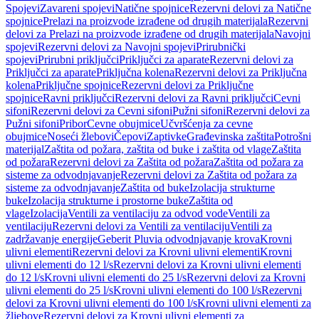
Spojevi
Zavareni spojevi
Natične spojnice
Rezervni delovi za Natične
spojnice
Prelazi na proizvode izrađene od drugih materijala
Rezervni
delovi za Prelazi na proizvode izrađene od drugih materijala
Navojni
spojevi
Rezervni delovi za Navojni spojevi
Prirubnički
spojevi
Prirubni priključci
Priključci za aparate
Rezervni delovi za
Priključci za aparate
Priključna kolena
Rezervni delovi za Priključna
kolena
Priključne spojnice
Rezervni delovi za Priključne
spojnice
Ravni priključci
Rezervni delovi za Ravni priključci
Cevni
sifoni
Rezervni delovi za Cevni sifoni
Pužni sifoni
Rezervni delovi za
Pužni sifoni
Pribor
Cevne obujmice
Učvršćenja za cevne
obujmice
Noseći žlebovi
Čepovi
Zaptivke
Građevinska zaštita
Potrošni
materijal
Zaštita od požara, zaštita od buke i zaštita od vlage
Zaštita
od požara
Rezervni delovi za Zaštita od požara
Zaštita od požara za
sisteme za odvodnjavanje
Rezervni delovi za Zaštita od požara za
sisteme za odvodnjavanje
Zaštita od buke
Izolacija strukturne
buke
Izolacija strukturne i prostorne buke
Zaštita od
vlage
Izolacija
Ventili za ventilaciju za odvod vode
Ventili za
ventilaciju
Rezervni delovi za Ventili za ventilaciju
Ventili za
zadržavanje energije
Geberit Pluvia odvodnjavanje krova
Krovni
ulivni elementi
Rezervni delovi za Krovni ulivni elementi
Krovni
ulivni elementi do 12 l/s
Rezervni delovi za Krovni ulivni elementi
do 12 l/s
Krovni ulivni elementi do 25 l/s
Rezervni delovi za Krovni
ulivni elementi do 25 l/s
Krovni ulivni elementi do 100 l/s
Rezervni
delovi za Krovni ulivni elementi do 100 l/s
Krovni ulivni elementi za
žljebove
Rezervni delovi za Krovni ulivni elementi za