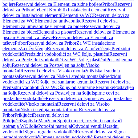
bojlere
Rezervni delovi za Elementi za zidne bojlere
Pribor
Rezervni
delovi za Pribor
Geberit Kombifix
Instalacioni elementi
Rezervni
delovi za Instalacioni elementi
Elementi za WC
Rezervni delovi za
Elementi za WC
Elementi za umivaonike
Rezervni delovi za
Elementi za umivaonike
Elementi za bidee
Rezervni delovi za
Elementi za bidee
Elementi za pisoare
Rezervni delovi za Elementi za
pisoare
Elementi za tuševe
Rezervni delovi za Elementi za
tuševe
Pribor
Rezervni delovi za Pribor
Za WC instalacione
elemente
Za učvršćenja
Rezervni delovi za Za učvršćenja
Predzidni
vodokotlići
Predzidni vodokotlići za WC šolje, plastični
Rezervni
delovi za Predzidni vodokotlići za WC šolje, plastični
Postavljen na
šolju
Rezervni delovi za Postavljen na šolju
Visoko
montažni
Rezervni delovi za Visoko montažni
Niska i srednja
montaža
Rezervni delovi za Niska i srednja montaža
Predzidni
vodokotlići za WC šolje, od sanitarne keramike
Rezervni delovi za
Predzidni vodokotlići za WC šolje, od sanitarne keramike
Postavljen
na šolju
Rezervni delovi za Postavljen na šolju
Ispirne cevi za
predzidne vodokotliće
Rezervni delovi za Ispirne cevi za predzidne
vodokotliće
Visoko montažni
Rezervni delovi za Visoko
montažni
Niska i srednja montaža
Pribor
Rezervni delovi za
Pribor
Priključci
Rezervni delovi za
Priključci
Zaptivke
Manžetne
Spojni umeci, rozetni i usporivači
ispiranja WC šolje
Potrošni materijal
Odvodni ventili
Ugradni
vodokotlići
Sigma ugradni vodokotlići
Rezervni delovi za Sigma
ugradni vodokotlići
Omega ugradni vodokotlići
Rezervni delovi za