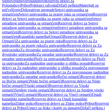
Stubovi
Stubovi
Polustubovi
Rezervni delovi za
Polustubovi
Pribor
Poklopci odvoda
Držači peškira
Materijali za
pričvršćenje
Dekorativne pregrade
Setovi umivaonika sa
ormarićem
Setovi umivaonika za pranje ruku sa ormarićem
Rezervni
delovi za Setovi umivaonika za pranje ruku sa ormarićem
Setovi
ugradnog umivaonika sa ormarićem
Rezervni delovi za Setovi
ugradnog umivaonika sa ormarićem
Setovi ugradnog umivaonika sa
ormarićem
Rezervni delovi za Setovi ugradnog umivaonika sa
ormarićem
Kupatilski nameštaj
Ormarići
Rezervni delovi za
Ormarići
Za umivaonike za pranje ruku
Rezervni delovi za Za
umivaonike za pranje ruku
Za umivaonike
Rezervni delovi za Za
umivaonike
Za dvostruke umivaonike
Rezervni delovi za Za
dvostruke umivaonike
Za ugradne umivaonike
Rezervni delovi za Za
ugradne umivaonike
Ploče za umivaonike
Rezervni delovi za Ploče
za umivaonike
Za nadpultne umivaonike u obliku posude
Rezervni
delovi za Za nadpultne umivaonike u obliku posude
Za pravougaone
nadpultne umivaonike
Rezervni delovi za Za pravougaone nadpultne
umivaonike
Za ugradne umivaonike
Bočni ormarići
Rezervni delovi
za Bočni ormarići
Niski bočni ormarići
Rezervni delovi za Niski
bočni ormarići
Visoki ormarići
Rezervni delovi za Visoki
ormarići
Srednje visoki ormarići
Rezervni delovi za Srednje visoki
ormarići
Viseći ormarići
Rezervni delovi za Viseći ormarići
Ostali
kupatilski nameštaj
Rezervni delovi za Ostali kupatilski
nameštaj
Zidne police
Rezervni delovi za Zidne police
Pribor
Rezervni
delovi za Pribor
Umeci za fioke i kutije za slaganje
Držači peškira i