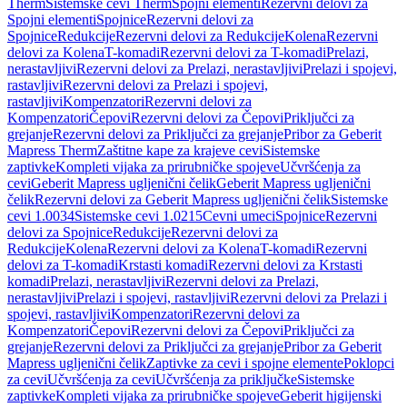
Therm
Sistemske cevi Therm
Spojni elementi
Rezervni delovi za
Spojni elementi
Spojnice
Rezervni delovi za
Spojnice
Redukcije
Rezervni delovi za Redukcije
Kolena
Rezervni
delovi za Kolena
T-komadi
Rezervni delovi za T-komadi
Prelazi,
nerastavljivi
Rezervni delovi za Prelazi, nerastavljivi
Prelazi i spojevi,
rastavljivi
Rezervni delovi za Prelazi i spojevi,
rastavljivi
Kompenzatori
Rezervni delovi za
Kompenzatori
Čepovi
Rezervni delovi za Čepovi
Priključci za
grejanje
Rezervni delovi za Priključci za grejanje
Pribor za Geberit
Mapress Therm
Zaštitne kape za krajeve cevi
Sistemske
zaptivke
Kompleti vijaka za prirubničke spojeve
Učvršćenja za
cevi
Geberit Mapress ugljenični čelik
Geberit Mapress ugljenični
čelik
Rezervni delovi za Geberit Mapress ugljenični čelik
Sistemske
cevi 1.0034
Sistemske cevi 1.0215
Cevni umeci
Spojnice
Rezervni
delovi za Spojnice
Redukcije
Rezervni delovi za
Redukcije
Kolena
Rezervni delovi za Kolena
T-komadi
Rezervni
delovi za T-komadi
Krstasti komadi
Rezervni delovi za Krstasti
komadi
Prelazi, nerastavljivi
Rezervni delovi za Prelazi,
nerastavljivi
Prelazi i spojevi, rastavljivi
Rezervni delovi za Prelazi i
spojevi, rastavljivi
Kompenzatori
Rezervni delovi za
Kompenzatori
Čepovi
Rezervni delovi za Čepovi
Priključci za
grejanje
Rezervni delovi za Priključci za grejanje
Pribor za Geberit
Mapress ugljenični čelik
Zaptivke za cevi i spojne elemente
Poklopci
za cevi
Učvršćenja za cevi
Učvršćenja za priključke
Sistemske
zaptivke
Kompleti vijaka za prirubničke spojeve
Geberit higijenski