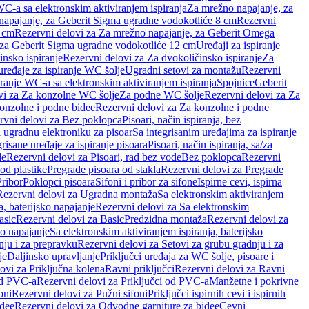
WC-a sa elektronskim aktiviranjem ispiranja
Za mrežno napajanje, za
apajanje, za Geberit Sigma ugradne vodokotliće 8 cm
Rezervni
2 cm
Rezervni delovi za Za mrežno napajanje, za Geberit Omega
, za Geberit Sigma ugradne vodokotliće 12 cm
Uređaji za ispiranje
insko ispiranje
Rezervni delovi za Za dvokoličinsko ispiranje
Za
uređaje za ispiranje WC šolje
Ugradni setovi za montažu
Rezervni
iranje WC-a sa elektronskim aktiviranjem ispiranja
Spojnice
Geberit
vi za Za konzolne WC šolje
Za podne WC šolje
Rezervni delovi za Za
onzolne i podne bidee
Rezervni delovi za Za konzolne i podne
rvni delovi za Bez poklopca
Pisoari, način ispiranja, bez
i ugradnu elektroniku za pisoar
Sa integrisanim uređajima za ispiranje
risane uređaje za ispiranje pisoara
Pisoari, način ispiranja, sa/za
de
Rezervni delovi za Pisoari, rad bez vode
Bez poklopca
Rezervni
od plastike
Pregrade pisoara od stakla
Rezervni delovi za Pregrade
Pribor
Poklopci pisoara
Sifoni i pribor za sifone
Ispirne cevi, ispirna
Rezervni delovi za Ugradna montaža
Sa elektronskim aktiviranjem
a, baterijsko napajanje
Rezervni delovi za Sa elektronskim
asic
Rezervni delovi za Basic
Predzidna montaža
Rezervni delovi za
no napajanje
Sa elektronskim aktiviranjem ispiranja, baterijsko
nju i za prepravku
Rezervni delovi za Setovi za grubu gradnju i za
je
Daljinsko upravljanje
Priključci uređaja za WC šolje, pisoare i
ovi za Priključna kolena
Ravni priključci
Rezervni delovi za Ravni
od PVC-a
Rezervni delovi za Priključci od PVC-a
Manžetne i pokrivne
oni
Rezervni delovi za Pužni sifoni
Priključci ispirnih cevi i ispirnih
idee
Rezervni delovi za Odvodne garniture za bidee
Cevni