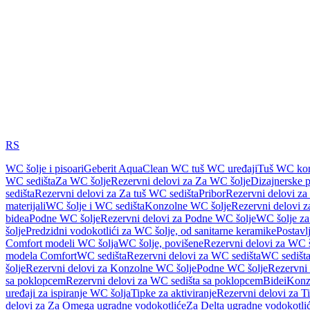
RS
WC šolje i pisoari
Geberit AquaClean WC tuš WC uređaji
Tuš WC kom
WC sedišta
Za WC šolje
Rezervni delovi za Za WC šolje
Dizajnerske 
sedišta
Rezervni delovi za Za tuš WC sedišta
Pribor
Rezervni delovi za
materijali
WC šolje i WC sedišta
Konzolne WC šolje
Rezervni delovi 
bidea
Podne WC šolje
Rezervni delovi za Podne WC šolje
WC šolje za
šolje
Predzidni vodokotlići za WC šolje, od sanitarne keramike
Postavlj
Comfort modeli WC šolja
WC šolje, povišene
Rezervni delovi za WC š
modela Comfort
WC sedišta
Rezervni delovi za WC sedišta
WC sedišta
šolje
Rezervni delovi za Konzolne WC šolje
Podne WC šolje
Rezervni
sa poklopcem
Rezervni delovi za WC sedišta sa poklopcem
Bidei
Konzo
uređaji za ispiranje WC šolja
Tipke za aktiviranje
Rezervni delovi za Ti
delovi za Za Omega ugradne vodokotliće
Za Delta ugradne vodokotli