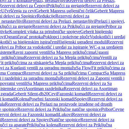
lovi za T-komadi
Prelazi, nerastavljivi
Rezervni delovi za Prelazi,
Rezervni delovi za Čepovi
Priključci za grejanje
Rezervni delovi za
e
Učvršćenja za cevi
Geberit Mapress ugljenični čelik
Geberit Mapress
i delovi za Spojnice
Redukcije
Rezervni delovi za
, nerastavljivi
Rezervni delovi za Prelazi, nerastavljivi
Prelazi i spojevi,
ključci za grejanje
Rezervni delovi za Priključci za grejanje
Pribor za
tivke
Kompleti vijaka za prirubničke spojeve
Geberit higijenski
ovi
Ograničavač protoka
Poklopci i pokrivne ploče
Vodokotlići i uređaj
otlići sa higijenskim ispiračem
Higijenski ugrađeni moduli
Rezervni
elovi za Pribor za vodokotlić i uređaj za ispiranje WC-a sa uređajem
sisteme
Ravni zaporni ventili
Sa Mapress priključcima
Ugaoni
 priključcima
Rezervni delovi za Sa Mepla priključcima
Ventili za
t priključcima za stiskanje
Sa Mepla priključcima
Rezervni delovi za
vi za Kuglasti ventili za ugradnu montažu
Sa FlowFit priključcima za
cima Compact
Rezervni delovi za Sa priključcima Compact
Sa Mapress
i i razdelnici za ugradnu montažu
Rezervni delovi za Zaporni ventili i
ovratni ventili
Sa Mapress priključcima
Rezervni delovi za Sa
Sistemske cevi
Asortiman razdelnika
Rezervni delovi za Asortiman
 zgrada
Geberit Silent-db20
Cevi
Fazonski komadi
Rezervni delovi za
i komadi
Kolena
Posebni fazonski komadi
Spojevi
Rezervni delovi za
ala
Rezervni delovi za Prelazi na proizvode izrađene od drugih
e spojnice
Rezervni delovi za Priključne natične spojnice
Pribor
Cevne
ervni delovi za Fazonski komadi
Lukovi
Rezervni delovi za
i
Rezervni delovi za Spojevi
Natične spojnice
Rezervni delovi za
učci za aparate
Priključna kolena
Rezervni delovi za Priključna