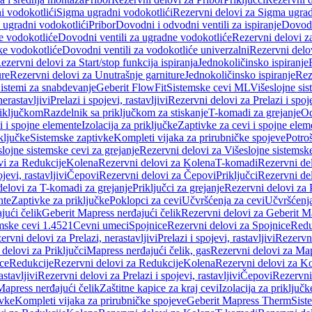
i vodokotlići
Sigma ugradni vodokotlići
Rezervni delovi za Sigma ugrad
 ugradni vodokotlići
Pribor
Dovodni i odvodni ventili za ispiranje
Dovodn
e vodokotliće
Dovodni ventili za ugradne vodokotliće
Rezervni delovi z
ke vodokotliće
Dovodni ventili za vodokotliće univerzalni
Rezervni delov
ezervni delovi za Start/stop funkcija ispiranja
Jednokoličinsko ispiranje
ure
Rezervni delovi za Unutrašnje garniture
Jednokoličinsko ispiranje
Rez
istemi za snabdevanje
Geberit FlowFit
Sistemske cevi ML
Višeslojne sis
nerastavljivi
Prelazi i spojevi, rastavljivi
Rezervni delovi za Prelazi i spoje
riključkom
Razdelnik sa priključkom za stiskanje
T-komadi za grejanje
Od
vi i spojne elemente
Izolacija za priključke
Zaptivke za cevi i spojne elem
ključke
Sistemske zaptivke
Kompleti vijaka za prirubničke spojeve
Potroš
slojne sistemske cevi za grejanje
Rezervni delovi za Višeslojne sistemske
vi za Redukcije
Kolena
Rezervni delovi za Kolena
T-komadi
Rezervni de
jevi, rastavljivi
Čepovi
Rezervni delovi za Čepovi
Priključci
Rezervni del
delovi za T-komadi za grejanje
Priključci za grejanje
Rezervni delovi za P
nte
Zaptivke za priključke
Poklopci za cevi
Učvršćenja za cevi
Učvršćenja
jući čelik
Geberit Mapress nerđajući čelik
Rezervni delovi za Geberit Ma
mske cevi 1.4521
Cevni umeci
Spojnice
Rezervni delovi za Spojnice
Redu
ervni delovi za Prelazi, nerastavljivi
Prelazi i spojevi, rastavljivi
Rezervni
delovi za Priključci
Mapress nerđajući čelik, gas
Rezervni delovi za Map
ce
Redukcije
Rezervni delovi za Redukcije
Kolena
Rezervni delovi za K
astavljivi
Rezervni delovi za Prelazi i spojevi, rastavljivi
Čepovi
Rezervni
Mapress nerđajući čelik
Zaštitne kapice za kraj cevi
Izolacija za priključk
ivke
Kompleti vijaka za prirubničke spojeve
Geberit Mapress Therm
Sist