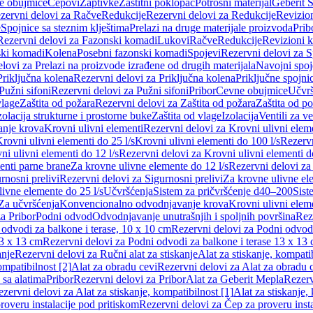
e obujmice
Čepovi
Zaptivke
Zaštitni poklopac
Potrošni materijal
Geberit S
zervni delovi za Račve
Redukcije
Rezervni delovi za Redukcije
Revizio
e
Spojnice sa steznim klještima
Prelazi na druge materijale proizvoda
Prib
Rezervni delovi za Fazonski komadi
Lukovi
Račve
Redukcije
Revizioni 
ski komadi
Kolena
Posebni fazonski komadi
Spojevi
Rezervni delovi za S
lovi za Prelazi na proizvode izrađene od drugih materijala
Navojni spoj
Priključna kolena
Rezervni delovi za Priključna kolena
Priključne spojni
Pužni sifoni
Rezervni delovi za Pužni sifoni
Pribor
Cevne obujmice
Učvrš
vlage
Zaštita od požara
Rezervni delovi za Zaštita od požara
Zaštita od p
zolacija strukturne i prostorne buke
Zaštita od vlage
Izolacija
Ventili za v
anje krova
Krovni ulivni elementi
Rezervni delovi za Krovni ulivni elem
rovni ulivni elementi do 25 l/s
Krovni ulivni elementi do 100 l/s
Rezervn
ni ulivni elementi do 12 l/s
Rezervni delovi za Krovni ulivni elementi do
enti parne brane
Za krovne ulivne elemente do 12 l/s
Rezervni delovi za
rnosni prelivi
Rezervni delovi za Sigurnosni prelivi
Za krovne ulivne el
ivne elemente do 25 l/s
Učvršćenja
Sistem za pričvršćenje d40–200
Sist
Za učvršćenja
Konvencionalno odvodnjavanje krova
Krovni ulivni elem
a Pribor
Podni odvod
Odvodnjavanje unutrašnjih i spoljnih površina
Rez
odvodi za balkone i terase, 10 x 10 cm
Rezervni delovi za Podni odvodi
13 x 13 cm
Rezervni delovi za Podni odvodi za balkone i terase 13 x 13
anje
Rezervni delovi za Ručni alat za stiskanje
Alat za stiskanje, kompatib
ompatibilnost [2]
Alat za obradu cevi
Rezervni delovi za Alat za obradu 
 sa alatima
Pribor
Rezervni delovi za Pribor
Alat za Geberit Mepla
Rezerv
zervni delovi za Alat za stiskanje, kompatibilnost [1]
Alat za stiskanje,
roveru instalacije pod pritiskom
Rezervni delovi za Čep za proveru insta