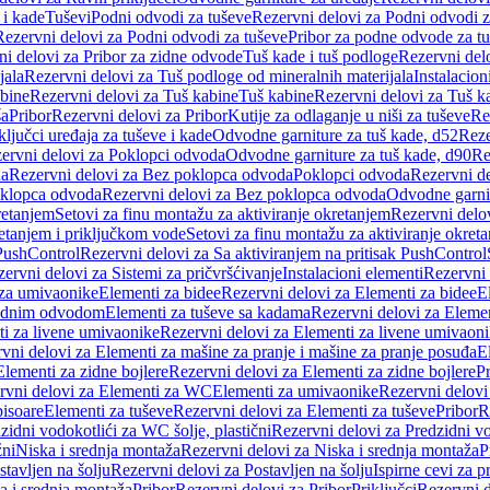
 i kade
Tuševi
Podni odvodi za tuševe
Rezervni delovi za Podni odvodi z
Rezervni delovi za Podni odvodi za tuševe
Pribor za podne odvode za t
i delovi za Pribor za zidne odvode
Tuš kade i tuš podloge
Rezervni delo
jala
Rezervni delovi za Tuš podloge od mineralnih materijala
Instalacion
bine
Rezervni delovi za Tuš kabine
Tuš kabine
Rezervni delovi za Tuš k
ša
Pribor
Rezervni delovi za Pribor
Kutije za odlaganje u niši za tuševe
Re
ključci uređaja za tuševe i kade
Odvodne garniture za tuš kade, d52
Reze
ervni delovi za Poklopci odvoda
Odvodne garniture za tuš kade, d90
Re
da
Rezervni delovi za Bez poklopca odvoda
Poklopci odvoda
Rezervni d
klopca odvoda
Rezervni delovi za Bez poklopca odvoda
Odvodne garnit
retanjem
Setovi za finu montažu za aktiviranje okretanjem
Rezervni delov
retanjem i priključkom vode
Setovi za finu montažu za aktiviranje okret
 PushControl
Rezervni delovi za Sa aktiviranjem na pritisak PushControl
ervni delovi za Sistemi za pričvršćivanje
Instalacioni elementi
Rezervni 
 za umivaonike
Elementi za bidee
Rezervni delovi za Elementi za bidee
E
 zidnim odvodom
Elementi za tuševe sa kadama
Rezervni delovi za Eleme
i za livene umivaonike
Rezervni delovi za Elementi za livene umivaon
vni delovi za Elementi za mašine za pranje i mašine za pranje posuđa
E
Elementi za zidne bojlere
Rezervni delovi za Elementi za zidne bojlere
Pr
rvni delovi za Elementi za WC
Elementi za umivaonike
Rezervni delovi
pisoare
Elementi za tuševe
Rezervni delovi za Elementi za tuševe
Pribor
R
zidni vodokotlići za WC šolje, plastični
Rezervni delovi za Predzidni vo
žni
Niska i srednja montaža
Rezervni delovi za Niska i srednja montaža
P
stavljen na šolju
Rezervni delovi za Postavljen na šolju
Ispirne cevi za 
a i srednja montaža
Pribor
Rezervni delovi za Pribor
Priključci
Rezervni d