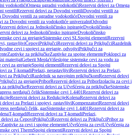
ni vodokotlići
Omega ugradni vodokotlići
Rezervni delovi za Omega
i ventili
Rezervni delovi za Dovodni ventili
Dovodni ventili za
a Dovodni ventili za ugradne vodokotliće
Dovodni ventili za
i za Dovodni ventili za vodokotliće univerzalni
Odvodni
Rezervni delovi za Jednokoličinsko ispiranje
Dvokoličinsko
ervni delovi za Jednokoličinsko ispiranje
Dvokoličinsko
temske cevi za grejanje
Sistemske cevi SL
Spojni elementi
Rezervni
vi, rastavljivi
Čepovi
Priključci
Rezervni delovi za Priključci
Razdelnik
vodne cevi i spojevi za grejanje, odvojivi
Priključci za
ente
Zaptivke za priključke
Zaptivke za spojne elemente
Poklopci za
ni materijal
Geberit Mepla
Višeslojne sistemske cevi za vodu za
 cevi za grejanje
Spojni elementi
Rezervni delovi za Spojni
lovi za T-komadi
Prelazi, nerastavljivi
Rezervni delovi za Prelazi,
ovi za Priključci
Razdelnik sa navojnim priključkom
Rezervni delovi
riključci za grejanje
Pribor
Rezervni delovi za Pribor
Izolacija za cevi i
 za priključke
Rezervni delovi za Učvršćenja za priključke
Sistemske
press nerđajući čelik
Sistemske cevi 1.4401
Rezervni delovi za
kcije
Rezervni delovi za Redukcije
Kolena
Rezervni delovi za
 delovi za Prelazi i spojevi, rastavljivi
Kompenzatori
Rezervni delovi
ress nerđajući čelik, gas
Sistemske cevi 1.4401
Rezervni delovi za
olena
T-komadi
Rezervni delovi za T-komadi
Prelazi,
 delovi za Čepovi
Priključci
Rezervni delovi za Priključci
Pribor za
e
Zaptivke za cevi i spojne elemente
Učvršćenja za cevi
Učvršćenja za
emske cevi Therm
Spojni elementi
Rezervni delovi za Spojni