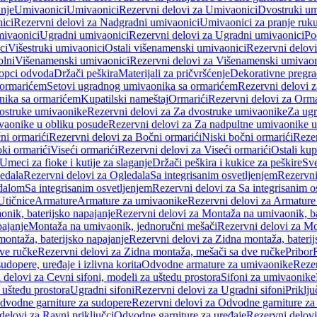
anje
Umivaonici
Umivaonici
Rezervni delovi za Umivaonici
Dvostruki um
ici
Rezervni delovi za Nadgradni umivaonici
Umivaonici za pranje ruk
mivaonici
Ugradni umivaonici
Rezervni delovi za Ugradni umivaonici
Po
ci
Višestruki umivaonici
Ostali višenamenski umivaonici
Rezervni delovi
olni
Višenamenski umivaonici
Rezervni delovi za Višenamenski umivaon
opci odvoda
Držači peškira
Materijali za pričvršćenje
Dekorativne pregr
a ormarićem
Setovi ugradnog umivaonika sa ormarićem
Rezervni delovi 
nika sa ormarićem
Kupatilski nameštaj
Ormarići
Rezervni delovi za Orma
ostruke umivaonike
Rezervni delovi za Za dvostruke umivaonike
Za ug
vaonike u obliku posude
Rezervni delovi za Za nadpultne umivaonike u
ni ormarići
Rezervni delovi za Bočni ormarići
Niski bočni ormarići
Rezer
oki ormarići
Viseći ormarići
Rezervni delovi za Viseći ormarići
Ostali kup
Umeci za fioke i kutije za slaganje
Držači peškira i kukice za peškire
Sve
edala
Rezervni delovi za Ogledala
Sa integrisanim osvetljenjem
Rezervni
edalom
Sa integrisanim osvetljenjem
Rezervni delovi za Sa integrisanim o
Utičnice
Armature
Armature za umivaonike
Rezervni delovi za Armature
nik, baterijsko napajanje
Rezervni delovi za Montaža na umivaonik, ba
ajanje
Montaža na umivaonik, jednoručni mešači
Rezervni delovi za Mo
montaža, baterijsko napajanje
Rezervni delovi za Zidna montaža, baterij
ve ručke
Rezervni delovi za Zidna montaža, mešači sa dve ručke
Pribor
sudopere, uređaje i izlivna korita
Odvodne armature za umivaonike
Reze
 delovi za Cevni sifoni, modeli za uštedu prostora
Sifoni za umivaonike
 uštedu prostora
Ugradni sifoni
Rezervni delovi za Ugradni sifoni
Priklj
dvodne garniture za sudopere
Rezervni delovi za Odvodne garniture za
delovi za Ravni priključci
Odvodne garniture za uređaje
Rezervni delovi