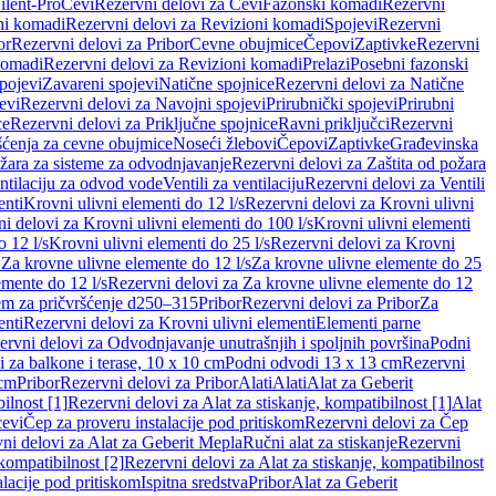
ilent-Pro
Cevi
Rezervni delovi za Cevi
Fazonski komadi
Rezervni
ni komadi
Rezervni delovi za Revizioni komadi
Spojevi
Rezervni
or
Rezervni delovi za Pribor
Cevne obujmice
Čepovi
Zaptivke
Rezervni
komadi
Rezervni delovi za Revizioni komadi
Prelazi
Posebni fazonski
pojevi
Zavareni spojevi
Natične spojnice
Rezervni delovi za Natične
evi
Rezervni delovi za Navojni spojevi
Prirubnički spojevi
Prirubni
ce
Rezervni delovi za Priključne spojnice
Ravni priključci
Rezervni
ćenja za cevne obujmice
Noseći žlebovi
Čepovi
Zaptivke
Građevinska
ožara za sisteme za odvodnjavanje
Rezervni delovi za Zaštita od požara
entilaciju za odvod vode
Ventili za ventilaciju
Rezervni delovi za Ventili
enti
Krovni ulivni elementi do 12 l/s
Rezervni delovi za Krovni ulivni
i delovi za Krovni ulivni elementi do 100 l/s
Krovni ulivni elementi
 12 l/s
Krovni ulivni elementi do 25 l/s
Rezervni delovi za Krovni
 Za krovne ulivne elemente do 12 l/s
Za krovne ulivne elemente do 25
emente do 12 l/s
Rezervni delovi za Za krovne ulivne elemente do 12
em za pričvršćenje d250–315
Pribor
Rezervni delovi za Pribor
Za
enti
Rezervni delovi za Krovni ulivni elementi
Elementi parne
ervni delovi za Odvodnjavanje unutrašnjih i spoljnih površina
Podni
 za balkone i terase, 10 x 10 cm
Podni odvodi 13 x 13 cm
Rezervni
 cm
Pribor
Rezervni delovi za Pribor
Alati
Alati
Alat za Geberit
ilnost [1]
Rezervni delovi za Alat za stiskanje, kompatibilnost [1]
Alat
cevi
Čep za proveru instalacije pod pritiskom
Rezervni delovi za Čep
ni delovi za Alat za Geberit Mepla
Ručni alat za stiskanje
Rezervni
 kompatibilnost [2]
Rezervni delovi za Alat za stiskanje, kompatibilnost
lacije pod pritiskom
Ispitna sredstva
Pribor
Alat za Geberit