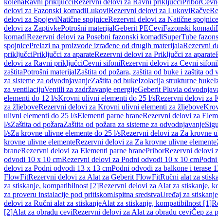
kolena
Ravni priključci
Rezervni delovi za Ravni priključci
Pribor
Cevn
delovi za Fazonski komadi
Lukovi
Rezervni delovi za Lukovi
Račve
Re
delovi za Spojevi
Natične spojnice
Rezervni delovi za Natične spojnic
delovi za Zaptivke
Potrošni materijal
Geberit PE
Cevi
Fazonski komadi
komadi
Rezervni delovi za Posebni fazonski komadi
SuperTube fazon
spojnice
Prelazi na proizvode izrađene od drugih materijala
Rezervni de
priključci
Priključci za aparate
Rezervni delovi za Priključci za aparate
delovi za Ravni priključci
Cevni sifoni
Rezervni delovi za Cevni sifoni
zaštita
Potrošni materijal
Zaštita od požara, zaštita od buke i zaštita od 
za sisteme za odvodnjavanje
Zaštita od buke
Izolacija strukturne buke
I
za ventilaciju
Ventili za zadržavanje energije
Geberit Pluvia odvodnjav
elementi do 12 l/s
Krovni ulivni elementi do 25 l/s
Rezervni delovi za K
za žljebove
Rezervni delovi za Krovni ulivni elementi za žljebove
Krov
ulivni elementi do 25 l/s
Elementi parne brane
Rezervni delovi za Elem
l/s
Zaštita od požara
Zaštita od požara za sisteme za odvodnjavanje
Sigu
l/s
Za krovne ulivne elemente do 25 l/s
Rezervni delovi za Za krovne ul
krovne ulivne elemente
Rezervni delovi za Za krovne ulivne elemente
brane
Rezervni delovi za Elementi parne brane
Pribor
Rezervni delovi z
odvodi 10 x 10 cm
Rezervni delovi za Podni odvodi 10 x 10 cm
Podni 
delovi za Podni odvodi 13 x 13 cm
Podni odvodi za balkone i terase 
FlowFit
Rezervni delovi za Alat za Geberit FlowFit
Ručni alat za stisk
za stiskanje, kompatibilnost [2]
Rezervni delovi za Alat za stiskanje, k
za proveru instalacije pod pritiskom
Ispitna sredstva
Uređaj za stiskanje
delovi za Ručni alat za stiskanje
Alat za stiskanje, kompatibilnost [1]
Re
[2]
Alat za obradu cevi
Rezervni delovi za Alat za obradu cevi
Čep za p