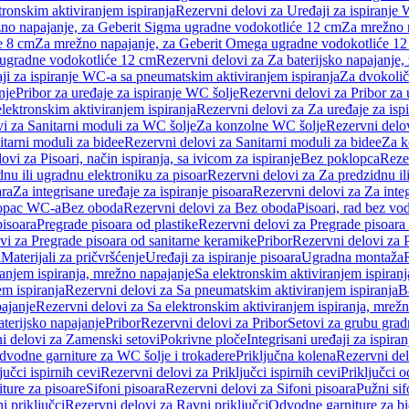
tronskim aktiviranjem ispiranja
Rezervni delovi za Uređaji za ispiranje 
žno napajanje, za Geberit Sigma ugradne vodokotliće 12 cm
Za mrežno n
e 8 cm
Za mrežno napajanje, za Geberit Omega ugradne vodokotliće 1
a ugradne vodokotliće 12 cm
Rezervni delovi za Za baterijsko napajanje
ji za ispiranje WC-a sa pneumatskim aktiviranjem ispiranja
Za dvokolič
nje
Pribor za uređaje za ispiranje WC šolje
Rezervni delovi za Pribor za 
lektronskim aktiviranjem ispiranja
Rezervni delovi za Za uređaje za isp
i za Sanitarni moduli za WC šolje
Za konzolne WC šolje
Rezervni delo
itarni moduli za bidee
Rezervni delovi za Sanitarni moduli za bidee
Za k
ovi za Pisoari, način ispiranja, sa ivicom za ispiranje
Bez poklopca
Reze
nu ili ugradnu elektroniku za pisoar
Rezervni delovi za Za predzidnu il
ara
Za integrisane uređaje za ispiranje pisoara
Rezervni delovi za Za integ
klopac WC-a
Bez oboda
Rezervni delovi za Bez oboda
Pisoari, rad bez vo
pisoara
Pregrade pisoara od plastike
Rezervni delovi za Pregrade pisoara 
vi za Pregrade pisoara od sanitarne keramike
Pribor
Rezervni delovi za 
i
Materijali za pričvršćenje
Uređaji za ispiranje pisoara
Ugradna montaža
ranjem ispiranja, mrežno napajanje
Sa elektronskim aktiviranjem ispiranj
m ispiranja
Rezervni delovi za Sa pneumatskim aktiviranjem ispiranja
B
pajanje
Rezervni delovi za Sa elektronskim aktiviranjem ispiranja, mrež
aterijsko napajanje
Pribor
Rezervni delovi za Pribor
Setovi za grubu grad
i delovi za Zamenski setovi
Pokrivne ploče
Integrisani uređaji za ispiran
dvodne garniture za WC šolje i trokadere
Priključna kolena
Rezervni del
jučci ispirnih cevi
Rezervni delovi za Priključci ispirnih cevi
Priključci 
ture za pisoare
Sifoni pisoara
Rezervni delovi za Sifoni pisoara
Pužni sif
i priključci
Rezervni delovi za Ravni priključci
Odvodne garniture za b