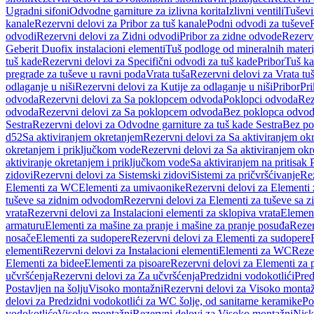
Ugradni sifoni
Odvodne garniture za izlivna korita
Izlivni ventili
Tuševi
kanale
Rezervni delovi za Pribor za tuš kanale
Podni odvodi za tuševe
odvodi
Rezervni delovi za Zidni odvodi
Pribor za zidne odvode
Rezervn
Geberit Duofix instalacioni elementi
Tuš podloge od mineralnih materi
tuš kade
Rezervni delovi za Specifični odvodi za tuš kade
Pribor
Tuš ka
pregrade za tuševe u ravni poda
Vrata tuša
Rezervni delovi za Vrata tu
odlaganje u niši
Rezervni delovi za Kutije za odlaganje u niši
Pribor
Pri
odvoda
Rezervni delovi za Sa poklopcem odvoda
Poklopci odvoda
Rez
odvoda
Rezervni delovi za Sa poklopcem odvoda
Bez poklopca odvo
Sestra
Rezervni delovi za Odvodne garniture za tuš kade Sestra
Bez po
d52
Sa aktiviranjem okretanjem
Rezervni delovi za Sa aktiviranjem ok
okretanjem i priključkom vode
Rezervni delovi za Sa aktiviranjem ok
aktiviranje okretanjem i priključkom vode
Sa aktiviranjem na pritisak
zidovi
Rezervni delovi za Sistemski zidovi
Sistemi za pričvršćivanje
Rez
Elementi za WC
Elementi za umivaonike
Rezervni delovi za Elementi
tuševe sa zidnim odvodom
Rezervni delovi za Elementi za tuševe sa
vrata
Rezervni delovi za Instalacioni elementi za sklopiva vrata
Element
armaturu
Elementi za mašine za pranje i mašine za pranje posuđa
Rezer
nosače
Elementi za sudopere
Rezervni delovi za Elementi za sudopere
elementi
Rezervni delovi za Instalacioni elementi
Elementi za WC
Reze
Elementi za bidee
Elementi za pisoare
Rezervni delovi za Elementi za 
učvršćenja
Rezervni delovi za Za učvršćenja
Predzidni vodokotlići
Pred
Postavljen na šolju
Visoko montažni
Rezervni delovi za Visoko monta
delovi za Predzidni vodokotlići za WC šolje, od sanitarne keramike
Po
vodokotliće
Visoko montažni
Rezervni delovi za Visoko montažni
Nisk