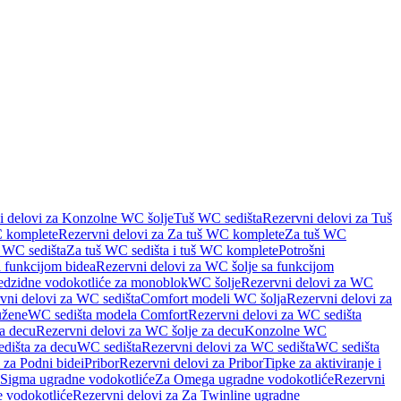
i delovi za Konzolne WC šolje
Tuš WC sedišta
Rezervni delovi za Tuš
 komplete
Rezervni delovi za Za tuš WC komplete
Za tuš WC
š WC sedišta
Za tuš WC sedišta i tuš WC komplete
Potrošni
 funkcijom bidea
Rezervni delovi za WC šolje sa funkcijom
redzidne vodokotliće za monoblok
WC šolje
Rezervni delovi za WC
vni delovi za WC sedišta
Comfort modeli WC šolja
Rezervni delovi za
užene
WC sedišta modela Comfort
Rezervni delovi za WC sedišta
a decu
Rezervni delovi za WC šolje za decu
Konzolne WC
dišta za decu
WC sedišta
Rezervni delovi za WC sedišta
WC sedišta
 za Podni bidei
Pribor
Rezervni delovi za Pribor
Tipke za aktiviranje i
 Sigma ugradne vodokotliće
Za Omega ugradne vodokotliće
Rezervni
 vodokotliće
Rezervni delovi za Za Twinline ugradne