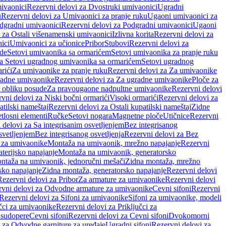
ivaonici
Rezervni delovi za Dvostruki umivaonici
Ugradni
u
Rezervni delovi za Umivaonici za pranje ruku
Ugaoni umivaonici za
dgradni umivaonici
Rezervni delovi za Podgradni umivaonici
Ugaoni
 za Ostali višenamenski umivaonici
Izlivna korita
Rezervni delovi za
ici
Umivaonici za učionice
Pribor
Stubovi
Rezervni delovi za
ade
Setovi umivaonika sa ormarićem
Setovi umivaonika za pranje ruku
za Setovi ugradnog umivaonika sa ormarićem
Setovi ugradnog
rići
Za umivaonike za pranje ruku
Rezervni delovi za Za umivaonike
radne umivaonike
Rezervni delovi za Za ugradne umivaonike
Ploče za
 obliku posude
Za pravougaone nadpultne umivaonike
Rezervni delovi
vni delovi za Niski bočni ormarići
Visoki ormarići
Rezervni delovi za
atilski nameštaj
Rezervni delovi za Ostali kupatilski nameštaj
Zidne
tlosni elementi
Ručke
Setovi nogara
Magnetne ploče
Utičnice
Rezervni
 delovi za Sa integrisanim osvetljenjem
Bez integrisanog
svetljenjem
Bez integrisanog osvetljenja
Rezervni delovi za Bez
 za umivaonike
Montaža na umivaonik, mrežno napajanje
Rezervni
terijsko napajanje
Montaža na umivaonik, generatorsko
ntaža na umivaonik, jednoručni mešači
Zidna montaža, mrežno
sko napajanje
Zidna montaža, generatorsko napajanje
Rezervni delovi
Rezervni delovi za Pribor
Za armature za umivaonike
Rezervni delovi
rvni delovi za Odvodne armature za umivaonike
Cevni sifoni
Rezervni
Rezervni delovi za Sifoni za umivaonike
Sifoni za umivaonike, modeli
učci za umivaonike
Rezervni delovi za Priključci za
 sudopere
Cevni sifoni
Rezervni delovi za Cevni sifoni
Dvokomorni
 za Odvodne garniture za uređaje
Ugradni sifoni
Rezervni delovi za