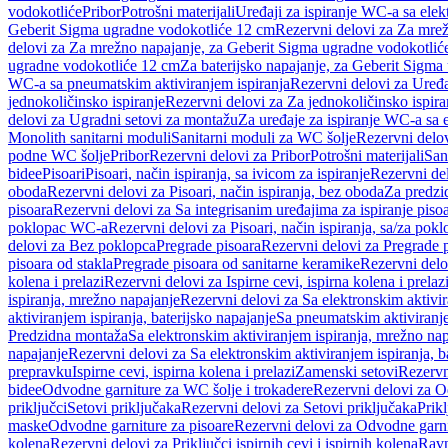
vodokotliće
Pribor
Potrošni materijali
Uređaji za ispiranje WC-a sa elek
Geberit Sigma ugradne vodokotliće 12 cm
Rezervni delovi za Za mre
delovi za Za mrežno napajanje, za Geberit Sigma ugradne vodokotlić
ugradne vodokotliće 12 cm
Za baterijsko napajanje, za Geberit Sigm
WC-a sa pneumatskim aktiviranjem ispiranja
Rezervni delovi za Uređa
jednokoličinsko ispiranje
Rezervni delovi za Za jednokoličinsko ispira
delovi za Ugradni setovi za montažu
Za uređaje za ispiranje WC-a sa e
Monolith sanitarni moduli
Sanitarni moduli za WC šolje
Rezervni delov
podne WC šolje
Pribor
Rezervni delovi za Pribor
Potrošni materijali
San
bidee
Pisoari
Pisoari, način ispiranja, sa ivicom za ispiranje
Rezervni del
oboda
Rezervni delovi za Pisoari, način ispiranja, bez oboda
Za predzid
pisoara
Rezervni delovi za Sa integrisanim uređajima za ispiranje piso
poklopac WC-a
Rezervni delovi za Pisoari, način ispiranja, sa/za po
delovi za Bez poklopca
Pregrade pisoara
Rezervni delovi za Pregrade 
pisoara od stakla
Pregrade pisoara od sanitarne keramike
Rezervni delo
kolena i prelazi
Rezervni delovi za Ispirne cevi, ispirna kolena i prelaz
ispiranja, mrežno napajanje
Rezervni delovi za Sa elektronskim aktivi
aktiviranjem ispiranja, baterijsko napajanje
Sa pneumatskim aktiviranje
Predzidna montaža
Sa elektronskim aktiviranjem ispiranja, mrežno na
napajanje
Rezervni delovi za Sa elektronskim aktiviranjem ispiranja, b
prepravku
Ispirne cevi, ispirna kolena i prelazi
Zamenski setovi
Rezervn
bidee
Odvodne garniture za WC šolje i trokadere
Rezervni delovi za O
priključci
Setovi priključaka
Rezervni delovi za Setovi priključaka
Prikl
maske
Odvodne garniture za pisoare
Rezervni delovi za Odvodne garni
kolena
Rezervni delovi za Priključci ispirnih cevi i ispirnih kolena
Ravn