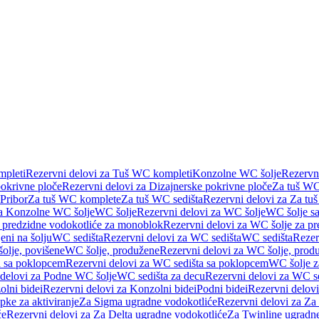
pleti
Rezervni delovi za Tuš WC kompleti
Konzolne WC šolje
Rezervn
pokrivne ploče
Rezervni delovi za Dizajnerske pokrivne ploče
Za tuš WC
 Pribor
Za tuš WC komplete
Za tuš WC sedišta
Rezervni delovi za Za tu
za Konzolne WC šolje
WC šolje
Rezervni delovi za WC šolje
WC šolje sa
 predzidne vodokotliće za monoblok
Rezervni delovi za WC šolje za p
eni na šolju
WC sedišta
Rezervni delovi za WC sedišta
WC sedišta
Rezer
olje, povišene
WC šolje, produžene
Rezervni delovi za WC šolje, prod
 sa poklopcem
Rezervni delovi za WC sedišta sa poklopcem
WC šolje z
 delovi za Podne WC šolje
WC sedišta za decu
Rezervni delovi za WC se
lni bidei
Rezervni delovi za Konzolni bidei
Podni bidei
Rezervni delovi
pke za aktiviranje
Za Sigma ugradne vodokotliće
Rezervni delovi za Za
će
Rezervni delovi za Za Delta ugradne vodokotliće
Za Twinline ugradne