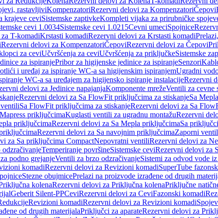
vi za Redukcije
Kolena
Rezervni delovi za Kolena
T-komadi
Rezervni de
jevi, rastavljivi
Kompenzatori
Rezervni delovi za Kompenzatori
Čepovi
a krajeve cevi
Sistemske zaptivke
Kompleti vijaka za prirubničke spojev
stemske cevi 1.0034
Sistemske cevi 1.0215
Cevni umeci
Spojnice
Rezervn
i za T-komadi
Krstasti komadi
Rezervni delovi za Krstasti komadi
Prelazi
i
Rezervni delovi za Kompenzatori
Čepovi
Rezervni delovi za Čepovi
Pri
klopci za cevi
Učvršćenja za cevi
Učvršćenja za priključke
Sistemske zap
dinice za ispiranje
Pribor za higijenske jedinice za ispiranje
Senzori
Kabl
tlići i uređaj za ispiranje WC-a sa higijenskim ispiranjem
Ugradni vodok
ispiranje WC-a sa uređajem za higijensko ispiranje instalacije
Rezervni d
ervni delovi za Jedinice napajanja
Komponente mreže
Ventili za cevne 
iskanje
Rezervni delovi za Sa FlowFit priključcima za stiskanje
Sa Mepla
ventili
Sa FlowFit priključcima za stiskanje
Rezervni delovi za Sa FlowFi
 Mapress priključcima
Kuglasti ventili za ugradnu montažu
Rezervni delo
pla priključcima
Rezervni delovi za Sa Mepla priključcima
Sa priključ
priključcima
Rezervni delovi za Sa navojnim priključcima
Zaporni ventil
vi za Sa priključcima Compact
Nepovratni ventili
Rezervni delovi za Nep
o odzračivanje
Temperiranje površine
Sistemske cevi
Rezervni delovi za 
 za podno grejanje
Ventili za brzo odzračivanje
Sistemi za odvod vode iz
vizioni komadi
Rezervni delovi za Revizioni komadi
SuperTube fazonsk
pojnice
Stezne obujmice
Prelazi na proizvode izrađene od drugih materij
Priključna kolena
Rezervni delovi za Priključna kolena
Priključne natičn
ijal
Geberit Silent-PP
Cevi
Rezervni delovi za Cevi
Fazonski komadi
Rez
Redukcije
Revizioni komadi
Rezervni delovi za Revizioni komadi
Spojev
rađene od drugih materijala
Priključci za aparate
Rezervni delovi za Priklj