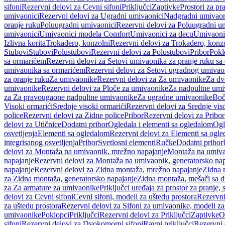
sifoni
Rezervni delovi za Cevni sifoni
Priključci
Zaptivke
Prostori za pr
umivaonici
Rezervni delovi za Ugradni umivaonici
Nadgradni umivaon
pranje ruku
Poluugradni umivaonici
Rezervni delovi za Poluugradni u
umivaonici
Umivaonici modela Comfort
Umivaonici za decu
Umivaoni
Izlivna korita
Trokadero, konzolni
Rezervni delovi za Trokadero, konz
Stubovi
Stubovi
Polustubovi
Rezervni delovi za Polustubovi
Pribor
Pokl
sa ormarićem
Rezervni delovi za Setovi umivaonika za pranje ruku s
umivaonika sa ormarićem
Rezervni delovi za Setovi ugradnog umivao
za pranje ruku
Za umivaonike
Rezervni delovi za Za umivaonike
Za dv
umivaonike
Rezervni delovi za Ploče za umivaonike
Za nadpultne umi
za Za pravougaone nadpultne umivaonike
Za ugradne umivaonike
Boč
Visoki ormarići
Srednje visoki ormarići
Rezervni delovi za Srednje vis
police
Rezervni delovi za Zidne police
Pribor
Rezervni delovi za Pribor
delovi za Utičnice
Dodatni pribor
Ogledala i elementi sa ogledalom
Ogl
osvetljenja
Elementi sa ogledalom
Rezervni delovi za Elementi sa ogl
integrisanog osvetljenja
Pribor
Svetlosni elementi
Ručke
Dodatni pribor
delovi za Montaža na umivaonik, mrežno napajanje
Montaža na umivao
napajanje
Rezervni delovi za Montaža na umivaonik, generatorsko nap
napajanje
Rezervni delovi za Zidna montaža, mrežno napajanje
Zidna 
za Zidna montaža, generatorsko napajanje
Zidna montaža, mešači sa d
za Za armature za umivaonike
Priključci uređaja za prostor za pranje, 
delovi za Cevni sifoni
Cevni sifoni, modeli za uštedu prostora
Rezervni
za uštedu prostora
Rezervni delovi za Sifoni za umivaonike, modeli za
umivaonike
Poklopci
Priključci
Rezervni delovi za Priključci
Zaptivke
O
sifoni
Rezervni delovi za Dvokomorni sifoni
Ravni priključci
Rezervni 