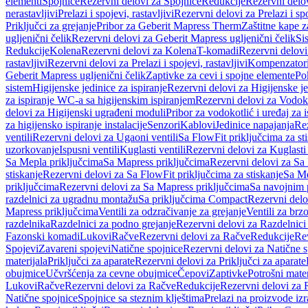
elementi
Spojnice
Rezervni delovi za Spojnice
Redukcije
Rezervni delo
nerastavljivi
Prelazi i spojevi, rastavljivi
Rezervni delovi za Prelazi i spo
Priključci za grejanje
Pribor za Geberit Mapress Therm
Zaštitne kape z
ugljenični čelik
Rezervni delovi za Geberit Mapress ugljenični čelik
Si
Redukcije
Kolena
Rezervni delovi za Kolena
T-komadi
Rezervni delov
rastavljivi
Rezervni delovi za Prelazi i spojevi, rastavljivi
Kompenzator
Geberit Mapress ugljenični čelik
Zaptivke za cevi i spojne elemente
Po
sistem
Higijenske jedinice za ispiranje
Rezervni delovi za Higijenske je
za ispiranje WC-a sa higijenskim ispiranjem
Rezervni delovi za Vodoko
delovi za Higijenski ugrađeni moduli
Pribor za vodokotlić i uređaj za 
za higijensko ispiranje instalacije
Senzori
Kablovi
Jedinice napajanja
Rez
ventili
Rezervni delovi za Ugaoni ventili
Sa FlowFit priključcima za st
uzorkovanje
Ispusni ventili
Kuglasti ventili
Rezervni delovi za Kuglasti 
Sa Mepla priključcima
Sa Mapress priključcima
Rezervni delovi za Sa
stiskanje
Rezervni delovi za Sa FlowFit priključcima za stiskanje
Sa Me
priključcima
Rezervni delovi za Sa Mapress priključcima
Sa navojnim 
razdelnici za ugradnu montažu
Sa priključcima Compact
Rezervni delo
Mapress priključcima
Ventili za odzračivanje za grejanje
Ventili za brz
razdelnika
Razdelnici za podno grejanje
Rezervni delovi za Razdelnici
Fazonski komadi
Lukovi
Račve
Rezervni delovi za Račve
Redukcije
Re
Spojevi
Zavareni spojevi
Natične spojnice
Rezervni delovi za Natične s
materijala
Priključci za aparate
Rezervni delovi za Priključci za aparate
obujmice
Učvršćenja za cevne obujmice
Čepovi
Zaptivke
Potrošni mater
Lukovi
Račve
Rezervni delovi za Račve
Redukcije
Rezervni delovi za 
Natične spojnice
Spojnice sa steznim klještima
Prelazi na proizvode iz