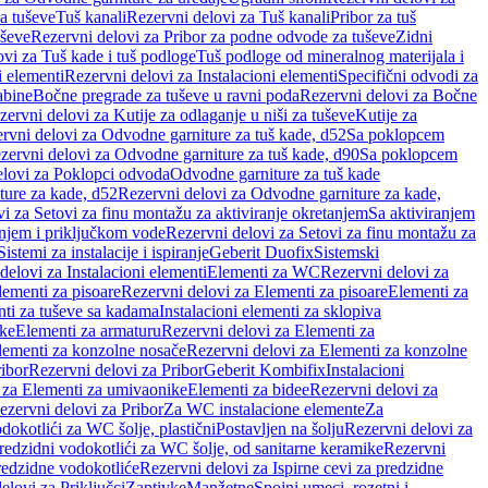
a tuševe
Tuš kanali
Rezervni delovi za Tuš kanali
Pribor za tuš
uševe
Rezervni delovi za Pribor za podne odvode za tuševe
Zidni
vi za Tuš kade i tuš podloge
Tuš podloge od mineralnog materijala i
i elementi
Rezervni delovi za Instalacioni elementi
Specifični odvodi za
abine
Bočne pregrade za tuševe u ravni poda
Rezervni delovi za Bočne
zervni delovi za Kutije za odlaganje u niši za tuševe
Kutije za
rvni delovi za Odvodne garniture za tuš kade, d52
Sa poklopcem
zervni delovi za Odvodne garniture za tuš kade, d90
Sa poklopcem
elovi za Poklopci odvoda
Odvodne garniture za tuš kade
ure za kade, d52
Rezervni delovi za Odvodne garniture za kade,
i za Setovi za finu montažu za aktiviranje okretanjem
Sa aktiviranjem
anjem i priključkom vode
Rezervni delovi za Setovi za finu montažu za
Sistemi za instalacije i ispiranje
Geberit Duofix
Sistemski
delovi za Instalacioni elementi
Elementi za WC
Rezervni delovi za
lementi za pisoare
Rezervni delovi za Elementi za pisoare
Elementi za
nti za tuševe sa kadama
Instalacioni elementi za sklopiva
ike
Elementi za armaturu
Rezervni delovi za Elementi za
lementi za konzolne nosače
Rezervni delovi za Elementi za konzolne
ibor
Rezervni delovi za Pribor
Geberit Kombifix
Instalacioni
 za Elementi za umivaonike
Elementi za bidee
Rezervni delovi za
ezervni delovi za Pribor
Za WC instalacione elemente
Za
dokotlići za WC šolje, plastični
Postavljen na šolju
Rezervni delovi za
redzidni vodokotlići za WC šolje, od sanitarne keramike
Rezervni
predzidne vodokotliće
Rezervni delovi za Ispirne cevi za predzidne
elovi za Priključci
Zaptivke
Manžetne
Spojni umeci, rozetni i