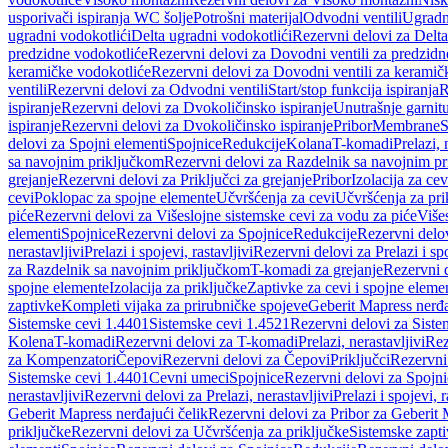
usporivači ispiranja WC šolje
Potrošni materijal
Odvodni ventili
Ugradn
ugradni vodokotlići
Delta ugradni vodokotlići
Rezervni delovi za Delta
predzidne vodokotliće
Rezervni delovi za Dovodni ventili za predzidn
keramičke vodokotliće
Rezervni delovi za Dovodni ventili za keramič
ventili
Rezervni delovi za Odvodni ventili
Start/stop funkcija ispiranja
R
ispiranje
Rezervni delovi za Dvokoličinsko ispiranje
Unutrašnje garnit
ispiranje
Rezervni delovi za Dvokoličinsko ispiranje
Pribor
Membrane
S
delovi za Spojni elementi
Spojnice
Redukcije
Kolana
T-komadi
Prelazi, 
sa navojnim priključkom
Rezervni delovi za Razdelnik sa navojnim p
grejanje
Rezervni delovi za Priključci za grejanje
Pribor
Izolacija za ce
cevi
Poklopac za spojne elemente
Učvršćenja za cevi
Učvršćenja za pri
piće
Rezervni delovi za Višeslojne sistemske cevi za vodu za piće
Više
elementi
Spojnice
Rezervni delovi za Spojnice
Redukcije
Rezervni delo
nerastavljivi
Prelazi i spojevi, rastavljivi
Rezervni delovi za Prelazi i spo
za Razdelnik sa navojnim priključkom
T-komadi za grejanje
Rezervni 
spojne elemente
Izolacija za priključke
Zaptivke za cevi i spojne eleme
zaptivke
Kompleti vijaka za prirubničke spojeve
Geberit Mapress nerđa
Sistemske cevi 1.4401
Sistemske cevi 1.4521
Rezervni delovi za Siste
Kolena
T-komadi
Rezervni delovi za T-komadi
Prelazi, nerastavljivi
Rez
za Kompenzatori
Čepovi
Rezervni delovi za Čepovi
Priključci
Rezervni 
Sistemske cevi 1.4401
Cevni umeci
Spojnice
Rezervni delovi za Spojni
nerastavljivi
Rezervni delovi za Prelazi, nerastavljivi
Prelazi i spojevi, r
Geberit Mapress nerđajući čelik
Rezervni delovi za Pribor za Geberit 
priključke
Rezervni delovi za Učvršćenja za priključke
Sistemske zapt