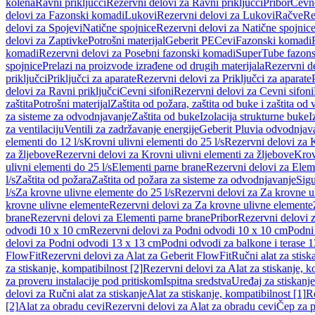
kolena
Ravni priključci
Rezervni delovi za Ravni priključci
Pribor
Cevn
delovi za Fazonski komadi
Lukovi
Rezervni delovi za Lukovi
Račve
Re
delovi za Spojevi
Natične spojnice
Rezervni delovi za Natične spojnic
delovi za Zaptivke
Potrošni materijal
Geberit PE
Cevi
Fazonski komadi
komadi
Rezervni delovi za Posebni fazonski komadi
SuperTube fazon
spojnice
Prelazi na proizvode izrađene od drugih materijala
Rezervni de
priključci
Priključci za aparate
Rezervni delovi za Priključci za aparate
delovi za Ravni priključci
Cevni sifoni
Rezervni delovi za Cevni sifoni
zaštita
Potrošni materijal
Zaštita od požara, zaštita od buke i zaštita od 
za sisteme za odvodnjavanje
Zaštita od buke
Izolacija strukturne buke
I
za ventilaciju
Ventili za zadržavanje energije
Geberit Pluvia odvodnjav
elementi do 12 l/s
Krovni ulivni elementi do 25 l/s
Rezervni delovi za K
za žljebove
Rezervni delovi za Krovni ulivni elementi za žljebove
Krov
ulivni elementi do 25 l/s
Elementi parne brane
Rezervni delovi za Elem
l/s
Zaštita od požara
Zaštita od požara za sisteme za odvodnjavanje
Sigu
l/s
Za krovne ulivne elemente do 25 l/s
Rezervni delovi za Za krovne ul
krovne ulivne elemente
Rezervni delovi za Za krovne ulivne elemente
brane
Rezervni delovi za Elementi parne brane
Pribor
Rezervni delovi z
odvodi 10 x 10 cm
Rezervni delovi za Podni odvodi 10 x 10 cm
Podni 
delovi za Podni odvodi 13 x 13 cm
Podni odvodi za balkone i terase 
FlowFit
Rezervni delovi za Alat za Geberit FlowFit
Ručni alat za stisk
za stiskanje, kompatibilnost [2]
Rezervni delovi za Alat za stiskanje, k
za proveru instalacije pod pritiskom
Ispitna sredstva
Uređaj za stiskanje
delovi za Ručni alat za stiskanje
Alat za stiskanje, kompatibilnost [1]
Re
[2]
Alat za obradu cevi
Rezervni delovi za Alat za obradu cevi
Čep za p