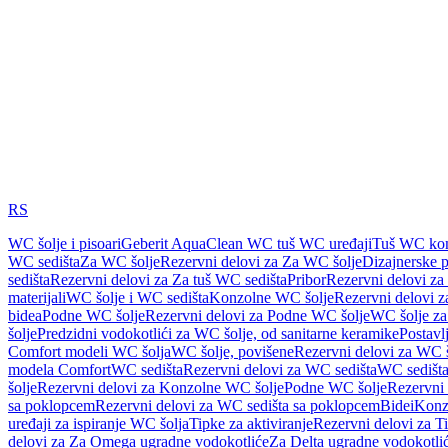
RS
WC šolje i pisoari
Geberit AquaClean WC tuš WC uređaji
Tuš WC kom
WC sedišta
Za WC šolje
Rezervni delovi za Za WC šolje
Dizajnerske 
sedišta
Rezervni delovi za Za tuš WC sedišta
Pribor
Rezervni delovi za
materijali
WC šolje i WC sedišta
Konzolne WC šolje
Rezervni delovi 
bidea
Podne WC šolje
Rezervni delovi za Podne WC šolje
WC šolje za
šolje
Predzidni vodokotlići za WC šolje, od sanitarne keramike
Postavlj
Comfort modeli WC šolja
WC šolje, povišene
Rezervni delovi za WC š
modela Comfort
WC sedišta
Rezervni delovi za WC sedišta
WC sedišta
šolje
Rezervni delovi za Konzolne WC šolje
Podne WC šolje
Rezervni
sa poklopcem
Rezervni delovi za WC sedišta sa poklopcem
Bidei
Konzo
uređaji za ispiranje WC šolja
Tipke za aktiviranje
Rezervni delovi za Ti
delovi za Za Omega ugradne vodokotliće
Za Delta ugradne vodokotli