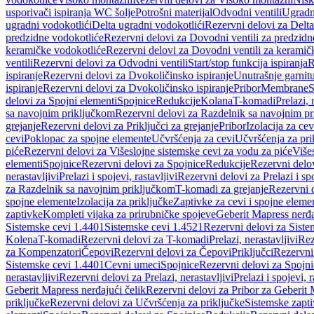
usporivači ispiranja WC šolje
Potrošni materijal
Odvodni ventili
Ugradn
ugradni vodokotlići
Delta ugradni vodokotlići
Rezervni delovi za Delta
predzidne vodokotliće
Rezervni delovi za Dovodni ventili za predzidn
keramičke vodokotliće
Rezervni delovi za Dovodni ventili za keramič
ventili
Rezervni delovi za Odvodni ventili
Start/stop funkcija ispiranja
R
ispiranje
Rezervni delovi za Dvokoličinsko ispiranje
Unutrašnje garnit
ispiranje
Rezervni delovi za Dvokoličinsko ispiranje
Pribor
Membrane
S
delovi za Spojni elementi
Spojnice
Redukcije
Kolana
T-komadi
Prelazi, 
sa navojnim priključkom
Rezervni delovi za Razdelnik sa navojnim p
grejanje
Rezervni delovi za Priključci za grejanje
Pribor
Izolacija za ce
cevi
Poklopac za spojne elemente
Učvršćenja za cevi
Učvršćenja za pri
piće
Rezervni delovi za Višeslojne sistemske cevi za vodu za piće
Više
elementi
Spojnice
Rezervni delovi za Spojnice
Redukcije
Rezervni delo
nerastavljivi
Prelazi i spojevi, rastavljivi
Rezervni delovi za Prelazi i spo
za Razdelnik sa navojnim priključkom
T-komadi za grejanje
Rezervni 
spojne elemente
Izolacija za priključke
Zaptivke za cevi i spojne eleme
zaptivke
Kompleti vijaka za prirubničke spojeve
Geberit Mapress nerđa
Sistemske cevi 1.4401
Sistemske cevi 1.4521
Rezervni delovi za Siste
Kolena
T-komadi
Rezervni delovi za T-komadi
Prelazi, nerastavljivi
Rez
za Kompenzatori
Čepovi
Rezervni delovi za Čepovi
Priključci
Rezervni 
Sistemske cevi 1.4401
Cevni umeci
Spojnice
Rezervni delovi za Spojni
nerastavljivi
Rezervni delovi za Prelazi, nerastavljivi
Prelazi i spojevi, r
Geberit Mapress nerđajući čelik
Rezervni delovi za Pribor za Geberit 
priključke
Rezervni delovi za Učvršćenja za priključke
Sistemske zapt