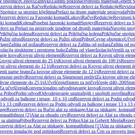
e obujmice
Čepovi
Zaptivke
Zaštitni poklopac
Potrošni materijal
Geberit S
zervni delovi za Račve
Redukcije
Rezervni delovi za Redukcije
Revizio
e
Spojnice sa steznim klještima
Prelazi na druge materijale proizvoda
Prib
Rezervni delovi za Fazonski komadi
Lukovi
Račve
Redukcije
Revizioni 
ski komadi
Kolena
Posebni fazonski komadi
Spojevi
Rezervni delovi za S
lovi za Prelazi na proizvode izrađene od drugih materijala
Navojni spoj
Priključna kolena
Rezervni delovi za Priključna kolena
Priključne spojni
Pužni sifoni
Rezervni delovi za Pužni sifoni
Pribor
Cevne obujmice
Učvrš
vlage
Zaštita od požara
Rezervni delovi za Zaštita od požara
Zaštita od p
zolacija strukturne i prostorne buke
Zaštita od vlage
Izolacija
Ventili za v
anje krova
Krovni ulivni elementi
Rezervni delovi za Krovni ulivni elem
rovni ulivni elementi do 25 l/s
Krovni ulivni elementi do 100 l/s
Rezervn
ni ulivni elementi do 12 l/s
Rezervni delovi za Krovni ulivni elementi do
enti parne brane
Za krovne ulivne elemente do 12 l/s
Rezervni delovi za
rnosni prelivi
Rezervni delovi za Sigurnosni prelivi
Za krovne ulivne el
ivne elemente do 25 l/s
Učvršćenja
Sistem za pričvršćenje d40–200
Sist
Za učvršćenja
Konvencionalno odvodnjavanje krova
Krovni ulivni elem
a Pribor
Podni odvod
Odvodnjavanje unutrašnjih i spoljnih površina
Rez
odvodi za balkone i terase, 10 x 10 cm
Rezervni delovi za Podni odvodi
13 x 13 cm
Rezervni delovi za Podni odvodi za balkone i terase 13 x 13
anje
Rezervni delovi za Ručni alat za stiskanje
Alat za stiskanje, kompatib
ompatibilnost [2]
Alat za obradu cevi
Rezervni delovi za Alat za obradu 
 sa alatima
Pribor
Rezervni delovi za Pribor
Alat za Geberit Mepla
Rezerv
zervni delovi za Alat za stiskanje, kompatibilnost [1]
Alat za stiskanje,
roveru instalacije pod pritiskom
Rezervni delovi za Čep za proveru insta