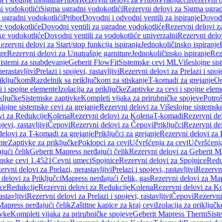
i vodokotlići
Sigma ugradni vodokotlići
Rezervni delovi za Sigma ugrad
 ugradni vodokotlići
Pribor
Dovodni i odvodni ventili za ispiranje
Dovodn
e vodokotliće
Dovodni ventili za ugradne vodokotliće
Rezervni delovi z
ke vodokotliće
Dovodni ventili za vodokotliće univerzalni
Rezervni delov
ezervni delovi za Start/stop funkcija ispiranja
Jednokoličinsko ispiranje
ure
Rezervni delovi za Unutrašnje garniture
Jednokoličinsko ispiranje
Rez
istemi za snabdevanje
Geberit FlowFit
Sistemske cevi ML
Višeslojne sis
nerastavljivi
Prelazi i spojevi, rastavljivi
Rezervni delovi za Prelazi i spoje
riključkom
Razdelnik sa priključkom za stiskanje
T-komadi za grejanje
Od
vi i spojne elemente
Izolacija za priključke
Zaptivke za cevi i spojne elem
ključke
Sistemske zaptivke
Kompleti vijaka za prirubničke spojeve
Potroš
slojne sistemske cevi za grejanje
Rezervni delovi za Višeslojne sistemske
vi za Redukcije
Kolena
Rezervni delovi za Kolena
T-komadi
Rezervni de
jevi, rastavljivi
Čepovi
Rezervni delovi za Čepovi
Priključci
Rezervni del
delovi za T-komadi za grejanje
Priključci za grejanje
Rezervni delovi za P
nte
Zaptivke za priključke
Poklopci za cevi
Učvršćenja za cevi
Učvršćenja
jući čelik
Geberit Mapress nerđajući čelik
Rezervni delovi za Geberit Ma
mske cevi 1.4521
Cevni umeci
Spojnice
Rezervni delovi za Spojnice
Redu
ervni delovi za Prelazi, nerastavljivi
Prelazi i spojevi, rastavljivi
Rezervni
delovi za Priključci
Mapress nerđajući čelik, gas
Rezervni delovi za Map
ce
Redukcije
Rezervni delovi za Redukcije
Kolena
Rezervni delovi za K
astavljivi
Rezervni delovi za Prelazi i spojevi, rastavljivi
Čepovi
Rezervni
Mapress nerđajući čelik
Zaštitne kapice za kraj cevi
Izolacija za priključk
ivke
Kompleti vijaka za prirubničke spojeve
Geberit Mapress Therm
Sist