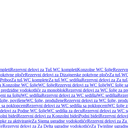
pleti
Rezervni delovi za Tuš WC kompleti
Konzolne WC šolje
Rezervn
pokrivne ploče
Rezervni delovi za Dizajnerske pokrivne ploče
Za tuš WC
 Pribor
Za tuš WC komplete
Za tuš WC sedišta
Rezervni delovi za Za tu
za Konzolne WC šolje
WC šolje
Rezervni delovi za WC šolje
WC šolje sa
 predzidne vodokotliće za monoblok
Rezervni delovi za WC šolje za p
eni na šolju
WC sedišta
Rezervni delovi za WC sedišta
WC sedišta
Rezer
olje, povišene
WC šolje, produžene
Rezervni delovi za WC šolje, prod
 sa poklopcem
Rezervni delovi za WC sedišta sa poklopcem
WC šolje z
 delovi za Podne WC šolje
WC sedišta za decu
Rezervni delovi za WC se
lni bidei
Rezervni delovi za Konzolni bidei
Podni bidei
Rezervni delovi
pke za aktiviranje
Za Sigma ugradne vodokotliće
Rezervni delovi za Za
će
Rezervni delovi za Za Delta ugradne vodokotliće
Za Twinline ugradne