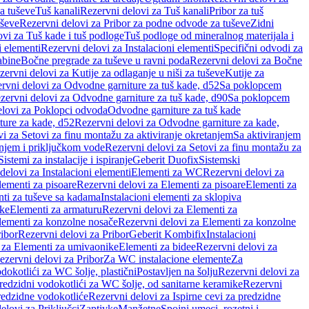
a tuševe
Tuš kanali
Rezervni delovi za Tuš kanali
Pribor za tuš
uševe
Rezervni delovi za Pribor za podne odvode za tuševe
Zidni
vi za Tuš kade i tuš podloge
Tuš podloge od mineralnog materijala i
i elementi
Rezervni delovi za Instalacioni elementi
Specifični odvodi za
abine
Bočne pregrade za tuševe u ravni poda
Rezervni delovi za Bočne
zervni delovi za Kutije za odlaganje u niši za tuševe
Kutije za
rvni delovi za Odvodne garniture za tuš kade, d52
Sa poklopcem
zervni delovi za Odvodne garniture za tuš kade, d90
Sa poklopcem
elovi za Poklopci odvoda
Odvodne garniture za tuš kade
ure za kade, d52
Rezervni delovi za Odvodne garniture za kade,
i za Setovi za finu montažu za aktiviranje okretanjem
Sa aktiviranjem
anjem i priključkom vode
Rezervni delovi za Setovi za finu montažu za
Sistemi za instalacije i ispiranje
Geberit Duofix
Sistemski
delovi za Instalacioni elementi
Elementi za WC
Rezervni delovi za
lementi za pisoare
Rezervni delovi za Elementi za pisoare
Elementi za
nti za tuševe sa kadama
Instalacioni elementi za sklopiva
ike
Elementi za armaturu
Rezervni delovi za Elementi za
lementi za konzolne nosače
Rezervni delovi za Elementi za konzolne
ibor
Rezervni delovi za Pribor
Geberit Kombifix
Instalacioni
 za Elementi za umivaonike
Elementi za bidee
Rezervni delovi za
ezervni delovi za Pribor
Za WC instalacione elemente
Za
dokotlići za WC šolje, plastični
Postavljen na šolju
Rezervni delovi za
redzidni vodokotlići za WC šolje, od sanitarne keramike
Rezervni
predzidne vodokotliće
Rezervni delovi za Ispirne cevi za predzidne
elovi za Priključci
Zaptivke
Manžetne
Spojni umeci, rozetni i