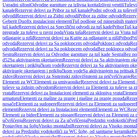
Ugradni sifoni
Odvodne garniture za izlivna korita
Izlivni ventili
Tuševi
kanale
Rezervni delovi za Pribor za tuš kanale
Podni odvodi za tuševe
odvodi
Rezervni delovi za Zidni odvodi
Pribor za zidne odvode
Rezervn
Geberit Duofix instalacioni elementi
Tuš podloge od mineralnih materi
tuš kade
Rezervni delovi za Specifični odvodi za tuš kade
Pribor
Tuš ka
pregrade za tuševe u ravni poda
Vrata tuša
Rezervni delovi za Vrata tu
odlaganje u niši
Rezervni delovi za Kutije za odlaganje u niši
Pribor
Pri
odvoda
Rezervni delovi za Sa poklopcem odvoda
Poklopci odvoda
Rez
odvoda
Rezervni delovi za Sa poklopcem odvoda
Bez poklopca odvo
Sestra
Rezervni delovi za Odvodne garniture za tuš kade Sestra
Bez po
d52
Sa aktiviranjem okretanjem
Rezervni delovi za Sa aktiviranjem ok
okretanjem i priključkom vode
Rezervni delovi za Sa aktiviranjem ok
aktiviranje okretanjem i priključkom vode
Sa aktiviranjem na pritisak
zidovi
Rezervni delovi za Sistemski zidovi
Sistemi za pričvršćivanje
Rez
Elementi za WC
Elementi za umivaonike
Rezervni delovi za Elementi
tuševe sa zidnim odvodom
Rezervni delovi za Elementi za tuševe sa
vrata
Rezervni delovi za Instalacioni elementi za sklopiva vrata
Element
armaturu
Elementi za mašine za pranje i mašine za pranje posuđa
Rezer
nosače
Elementi za sudopere
Rezervni delovi za Elementi za sudopere
elementi
Rezervni delovi za Instalacioni elementi
Elementi za WC
Reze
Elementi za bidee
Elementi za pisoare
Rezervni delovi za Elementi za 
učvršćenja
Rezervni delovi za Za učvršćenja
Predzidni vodokotlići
Pred
Postavljen na šolju
Visoko montažni
Rezervni delovi za Visoko monta
delovi za Predzidni vodokotlići za WC šolje, od sanitarne keramike
Po
vodokotliće
Visoko montažni
Rezervni delovi za Visoko montažni
Nisk