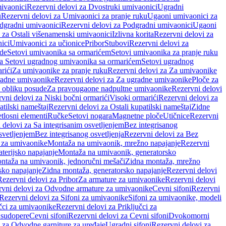
ivaonici
Rezervni delovi za Dvostruki umivaonici
Ugradni
u
Rezervni delovi za Umivaonici za pranje ruku
Ugaoni umivaonici za
dgradni umivaonici
Rezervni delovi za Podgradni umivaonici
Ugaoni
 za Ostali višenamenski umivaonici
Izlivna korita
Rezervni delovi za
ici
Umivaonici za učionice
Pribor
Stubovi
Rezervni delovi za
ade
Setovi umivaonika sa ormarićem
Setovi umivaonika za pranje ruku
za Setovi ugradnog umivaonika sa ormarićem
Setovi ugradnog
rići
Za umivaonike za pranje ruku
Rezervni delovi za Za umivaonike
radne umivaonike
Rezervni delovi za Za ugradne umivaonike
Ploče za
 obliku posude
Za pravougaone nadpultne umivaonike
Rezervni delovi
vni delovi za Niski bočni ormarići
Visoki ormarići
Rezervni delovi za
atilski nameštaj
Rezervni delovi za Ostali kupatilski nameštaj
Zidne
tlosni elementi
Ručke
Setovi nogara
Magnetne ploče
Utičnice
Rezervni
 delovi za Sa integrisanim osvetljenjem
Bez integrisanog
svetljenjem
Bez integrisanog osvetljenja
Rezervni delovi za Bez
 za umivaonike
Montaža na umivaonik, mrežno napajanje
Rezervni
terijsko napajanje
Montaža na umivaonik, generatorsko
ntaža na umivaonik, jednoručni mešači
Zidna montaža, mrežno
sko napajanje
Zidna montaža, generatorsko napajanje
Rezervni delovi
Rezervni delovi za Pribor
Za armature za umivaonike
Rezervni delovi
rvni delovi za Odvodne armature za umivaonike
Cevni sifoni
Rezervni
Rezervni delovi za Sifoni za umivaonike
Sifoni za umivaonike, modeli
učci za umivaonike
Rezervni delovi za Priključci za
 sudopere
Cevni sifoni
Rezervni delovi za Cevni sifoni
Dvokomorni
 za Odvodne garniture za uređaje
Ugradni sifoni
Rezervni delovi za