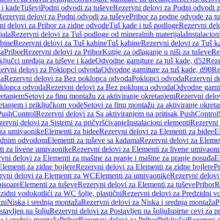
 i kade
Tuševi
Podni odvodi za tuševe
Rezervni delovi za Podni odvodi z
Rezervni delovi za Podni odvodi za tuševe
Pribor za podne odvode za t
i delovi za Pribor za zidne odvode
Tuš kade i tuš podloge
Rezervni delo
jala
Rezervni delovi za Tuš podloge od mineralnih materijala
Instalacion
bine
Rezervni delovi za Tuš kabine
Tuš kabine
Rezervni delovi za Tuš k
ša
Pribor
Rezervni delovi za Pribor
Kutije za odlaganje u niši za tuševe
Re
ključci uređaja za tuševe i kade
Odvodne garniture za tuš kade, d52
Reze
ervni delovi za Poklopci odvoda
Odvodne garniture za tuš kade, d90
Re
da
Rezervni delovi za Bez poklopca odvoda
Poklopci odvoda
Rezervni d
klopca odvoda
Rezervni delovi za Bez poklopca odvoda
Odvodne garnit
retanjem
Setovi za finu montažu za aktiviranje okretanjem
Rezervni delov
retanjem i priključkom vode
Setovi za finu montažu za aktiviranje okret
 PushControl
Rezervni delovi za Sa aktiviranjem na pritisak PushControl
ervni delovi za Sistemi za pričvršćivanje
Instalacioni elementi
Rezervni 
 za umivaonike
Elementi za bidee
Rezervni delovi za Elementi za bidee
E
 zidnim odvodom
Elementi za tuševe sa kadama
Rezervni delovi za Eleme
i za livene umivaonike
Rezervni delovi za Elementi za livene umivaon
vni delovi za Elementi za mašine za pranje i mašine za pranje posuđa
E
Elementi za zidne bojlere
Rezervni delovi za Elementi za zidne bojlere
Pr
rvni delovi za Elementi za WC
Elementi za umivaonike
Rezervni delovi
pisoare
Elementi za tuševe
Rezervni delovi za Elementi za tuševe
Pribor
R
zidni vodokotlići za WC šolje, plastični
Rezervni delovi za Predzidni vo
žni
Niska i srednja montaža
Rezervni delovi za Niska i srednja montaža
P
stavljen na šolju
Rezervni delovi za Postavljen na šolju
Ispirne cevi za 
a i srednja montaža
Pribor
Rezervni delovi za Pribor
Priključci
Rezervni d