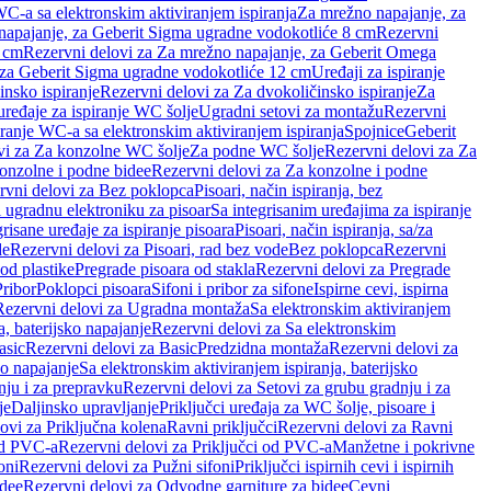
WC-a sa elektronskim aktiviranjem ispiranja
Za mrežno napajanje, za
apajanje, za Geberit Sigma ugradne vodokotliće 8 cm
Rezervni
2 cm
Rezervni delovi za Za mrežno napajanje, za Geberit Omega
, za Geberit Sigma ugradne vodokotliće 12 cm
Uređaji za ispiranje
insko ispiranje
Rezervni delovi za Za dvokoličinsko ispiranje
Za
uređaje za ispiranje WC šolje
Ugradni setovi za montažu
Rezervni
iranje WC-a sa elektronskim aktiviranjem ispiranja
Spojnice
Geberit
vi za Za konzolne WC šolje
Za podne WC šolje
Rezervni delovi za Za
onzolne i podne bidee
Rezervni delovi za Za konzolne i podne
rvni delovi za Bez poklopca
Pisoari, način ispiranja, bez
i ugradnu elektroniku za pisoar
Sa integrisanim uređajima za ispiranje
risane uređaje za ispiranje pisoara
Pisoari, način ispiranja, sa/za
de
Rezervni delovi za Pisoari, rad bez vode
Bez poklopca
Rezervni
od plastike
Pregrade pisoara od stakla
Rezervni delovi za Pregrade
Pribor
Poklopci pisoara
Sifoni i pribor za sifone
Ispirne cevi, ispirna
Rezervni delovi za Ugradna montaža
Sa elektronskim aktiviranjem
a, baterijsko napajanje
Rezervni delovi za Sa elektronskim
asic
Rezervni delovi za Basic
Predzidna montaža
Rezervni delovi za
no napajanje
Sa elektronskim aktiviranjem ispiranja, baterijsko
nju i za prepravku
Rezervni delovi za Setovi za grubu gradnju i za
je
Daljinsko upravljanje
Priključci uređaja za WC šolje, pisoare i
ovi za Priključna kolena
Ravni priključci
Rezervni delovi za Ravni
od PVC-a
Rezervni delovi za Priključci od PVC-a
Manžetne i pokrivne
oni
Rezervni delovi za Pužni sifoni
Priključci ispirnih cevi i ispirnih
idee
Rezervni delovi za Odvodne garniture za bidee
Cevni