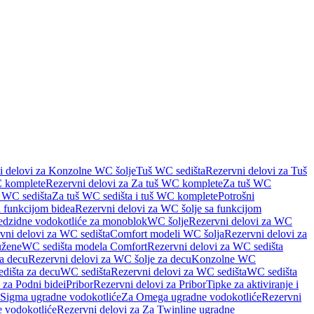
i delovi za Konzolne WC šolje
Tuš WC sedišta
Rezervni delovi za Tuš
 komplete
Rezervni delovi za Za tuš WC komplete
Za tuš WC
š WC sedišta
Za tuš WC sedišta i tuš WC komplete
Potrošni
 funkcijom bidea
Rezervni delovi za WC šolje sa funkcijom
redzidne vodokotliće za monoblok
WC šolje
Rezervni delovi za WC
vni delovi za WC sedišta
Comfort modeli WC šolja
Rezervni delovi za
užene
WC sedišta modela Comfort
Rezervni delovi za WC sedišta
a decu
Rezervni delovi za WC šolje za decu
Konzolne WC
dišta za decu
WC sedišta
Rezervni delovi za WC sedišta
WC sedišta
 za Podni bidei
Pribor
Rezervni delovi za Pribor
Tipke za aktiviranje i
 Sigma ugradne vodokotliće
Za Omega ugradne vodokotliće
Rezervni
 vodokotliće
Rezervni delovi za Za Twinline ugradne