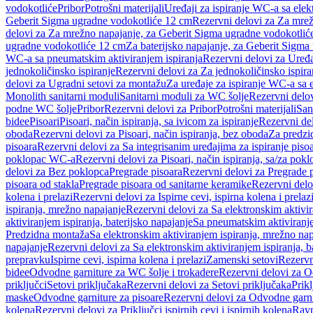
vodokotliće
Pribor
Potrošni materijali
Uređaji za ispiranje WC-a sa elek
Geberit Sigma ugradne vodokotliće 12 cm
Rezervni delovi za Za mre
delovi za Za mrežno napajanje, za Geberit Sigma ugradne vodokotlić
ugradne vodokotliće 12 cm
Za baterijsko napajanje, za Geberit Sigm
WC-a sa pneumatskim aktiviranjem ispiranja
Rezervni delovi za Uređa
jednokoličinsko ispiranje
Rezervni delovi za Za jednokoličinsko ispira
delovi za Ugradni setovi za montažu
Za uređaje za ispiranje WC-a sa e
Monolith sanitarni moduli
Sanitarni moduli za WC šolje
Rezervni delov
podne WC šolje
Pribor
Rezervni delovi za Pribor
Potrošni materijali
San
bidee
Pisoari
Pisoari, način ispiranja, sa ivicom za ispiranje
Rezervni del
oboda
Rezervni delovi za Pisoari, način ispiranja, bez oboda
Za predzid
pisoara
Rezervni delovi za Sa integrisanim uređajima za ispiranje piso
poklopac WC-a
Rezervni delovi za Pisoari, način ispiranja, sa/za po
delovi za Bez poklopca
Pregrade pisoara
Rezervni delovi za Pregrade 
pisoara od stakla
Pregrade pisoara od sanitarne keramike
Rezervni delo
kolena i prelazi
Rezervni delovi za Ispirne cevi, ispirna kolena i prelaz
ispiranja, mrežno napajanje
Rezervni delovi za Sa elektronskim aktivi
aktiviranjem ispiranja, baterijsko napajanje
Sa pneumatskim aktiviranje
Predzidna montaža
Sa elektronskim aktiviranjem ispiranja, mrežno na
napajanje
Rezervni delovi za Sa elektronskim aktiviranjem ispiranja, b
prepravku
Ispirne cevi, ispirna kolena i prelazi
Zamenski setovi
Rezervn
bidee
Odvodne garniture za WC šolje i trokadere
Rezervni delovi za O
priključci
Setovi priključaka
Rezervni delovi za Setovi priključaka
Prikl
maske
Odvodne garniture za pisoare
Rezervni delovi za Odvodne garni
kolena
Rezervni delovi za Priključci ispirnih cevi i ispirnih kolena
Ravn