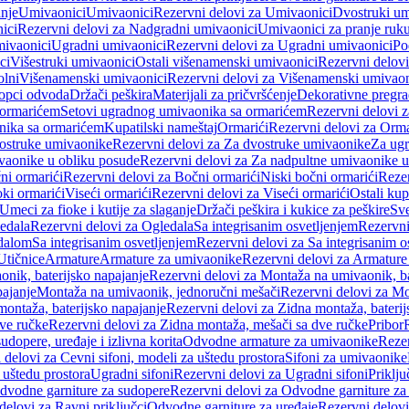
anje
Umivaonici
Umivaonici
Rezervni delovi za Umivaonici
Dvostruki um
ici
Rezervni delovi za Nadgradni umivaonici
Umivaonici za pranje ruk
mivaonici
Ugradni umivaonici
Rezervni delovi za Ugradni umivaonici
Po
ci
Višestruki umivaonici
Ostali višenamenski umivaonici
Rezervni delovi
olni
Višenamenski umivaonici
Rezervni delovi za Višenamenski umivaon
opci odvoda
Držači peškira
Materijali za pričvršćenje
Dekorativne pregr
a ormarićem
Setovi ugradnog umivaonika sa ormarićem
Rezervni delovi 
nika sa ormarićem
Kupatilski nameštaj
Ormarići
Rezervni delovi za Orma
ostruke umivaonike
Rezervni delovi za Za dvostruke umivaonike
Za ug
vaonike u obliku posude
Rezervni delovi za Za nadpultne umivaonike u
ni ormarići
Rezervni delovi za Bočni ormarići
Niski bočni ormarići
Rezer
oki ormarići
Viseći ormarići
Rezervni delovi za Viseći ormarići
Ostali kup
Umeci za fioke i kutije za slaganje
Držači peškira i kukice za peškire
Sve
edala
Rezervni delovi za Ogledala
Sa integrisanim osvetljenjem
Rezervni
edalom
Sa integrisanim osvetljenjem
Rezervni delovi za Sa integrisanim o
Utičnice
Armature
Armature za umivaonike
Rezervni delovi za Armature
nik, baterijsko napajanje
Rezervni delovi za Montaža na umivaonik, ba
ajanje
Montaža na umivaonik, jednoručni mešači
Rezervni delovi za Mo
montaža, baterijsko napajanje
Rezervni delovi za Zidna montaža, baterij
ve ručke
Rezervni delovi za Zidna montaža, mešači sa dve ručke
Pribor
sudopere, uređaje i izlivna korita
Odvodne armature za umivaonike
Reze
 delovi za Cevni sifoni, modeli za uštedu prostora
Sifoni za umivaonike
 uštedu prostora
Ugradni sifoni
Rezervni delovi za Ugradni sifoni
Priklj
dvodne garniture za sudopere
Rezervni delovi za Odvodne garniture za
delovi za Ravni priključci
Odvodne garniture za uređaje
Rezervni delovi