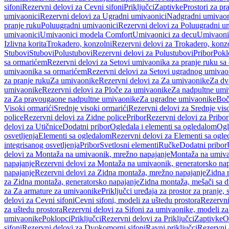
sifoni
Rezervni delovi za Cevni sifoni
Priključci
Zaptivke
Prostori za pr
umivaonici
Rezervni delovi za Ugradni umivaonici
Nadgradni umivaon
pranje ruku
Poluugradni umivaonici
Rezervni delovi za Poluugradni u
umivaonici
Umivaonici modela Comfort
Umivaonici za decu
Umivaoni
Izlivna korita
Trokadero, konzolni
Rezervni delovi za Trokadero, konz
Stubovi
Stubovi
Polustubovi
Rezervni delovi za Polustubovi
Pribor
Pokl
sa ormarićem
Rezervni delovi za Setovi umivaonika za pranje ruku s
umivaonika sa ormarićem
Rezervni delovi za Setovi ugradnog umivao
za pranje ruku
Za umivaonike
Rezervni delovi za Za umivaonike
Za dv
umivaonike
Rezervni delovi za Ploče za umivaonike
Za nadpultne umi
za Za pravougaone nadpultne umivaonike
Za ugradne umivaonike
Boč
Visoki ormarići
Srednje visoki ormarići
Rezervni delovi za Srednje vis
police
Rezervni delovi za Zidne police
Pribor
Rezervni delovi za Pribor
delovi za Utičnice
Dodatni pribor
Ogledala i elementi sa ogledalom
Ogl
osvetljenja
Elementi sa ogledalom
Rezervni delovi za Elementi sa ogl
integrisanog osvetljenja
Pribor
Svetlosni elementi
Ručke
Dodatni pribor
delovi za Montaža na umivaonik, mrežno napajanje
Montaža na umivao
napajanje
Rezervni delovi za Montaža na umivaonik, generatorsko nap
napajanje
Rezervni delovi za Zidna montaža, mrežno napajanje
Zidna 
za Zidna montaža, generatorsko napajanje
Zidna montaža, mešači sa d
za Za armature za umivaonike
Priključci uređaja za prostor za pranje, 
delovi za Cevni sifoni
Cevni sifoni, modeli za uštedu prostora
Rezervni
za uštedu prostora
Rezervni delovi za Sifoni za umivaonike, modeli za
umivaonike
Poklopci
Priključci
Rezervni delovi za Priključci
Zaptivke
O
sifoni
Rezervni delovi za Dvokomorni sifoni
Ravni priključci
Rezervni 