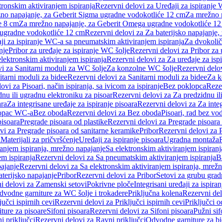
tronskim aktiviranjem ispiranja
Rezervni delovi za Uređaji za ispiranje 
žno napajanje, za Geberit Sigma ugradne vodokotliće 12 cm
Za mrežno n
e 8 cm
Za mrežno napajanje, za Geberit Omega ugradne vodokotliće 1
a ugradne vodokotliće 12 cm
Rezervni delovi za Za baterijsko napajanje
ji za ispiranje WC-a sa pneumatskim aktiviranjem ispiranja
Za dvokolič
nje
Pribor za uređaje za ispiranje WC šolje
Rezervni delovi za Pribor za 
lektronskim aktiviranjem ispiranja
Rezervni delovi za Za uređaje za isp
i za Sanitarni moduli za WC šolje
Za konzolne WC šolje
Rezervni delo
itarni moduli za bidee
Rezervni delovi za Sanitarni moduli za bidee
Za k
ovi za Pisoari, način ispiranja, sa ivicom za ispiranje
Bez poklopca
Reze
nu ili ugradnu elektroniku za pisoar
Rezervni delovi za Za predzidnu il
ara
Za integrisane uređaje za ispiranje pisoara
Rezervni delovi za Za integ
klopac WC-a
Bez oboda
Rezervni delovi za Bez oboda
Pisoari, rad bez vo
pisoara
Pregrade pisoara od plastike
Rezervni delovi za Pregrade pisoara 
vi za Pregrade pisoara od sanitarne keramike
Pribor
Rezervni delovi za 
i
Materijali za pričvršćenje
Uređaji za ispiranje pisoara
Ugradna montaža
ranjem ispiranja, mrežno napajanje
Sa elektronskim aktiviranjem ispiranj
m ispiranja
Rezervni delovi za Sa pneumatskim aktiviranjem ispiranja
B
pajanje
Rezervni delovi za Sa elektronskim aktiviranjem ispiranja, mrež
aterijsko napajanje
Pribor
Rezervni delovi za Pribor
Setovi za grubu grad
i delovi za Zamenski setovi
Pokrivne ploče
Integrisani uređaji za ispiran
dvodne garniture za WC šolje i trokadere
Priključna kolena
Rezervni del
jučci ispirnih cevi
Rezervni delovi za Priključci ispirnih cevi
Priključci 
ture za pisoare
Sifoni pisoara
Rezervni delovi za Sifoni pisoara
Pužni sif
i priključci
Rezervni delovi za Ravni priključci
Odvodne garniture za b