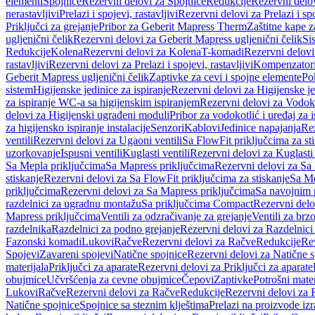
elementi
Spojnice
Rezervni delovi za Spojnice
Redukcije
Rezervni delo
nerastavljivi
Prelazi i spojevi, rastavljivi
Rezervni delovi za Prelazi i spo
Priključci za grejanje
Pribor za Geberit Mapress Therm
Zaštitne kape z
ugljenični čelik
Rezervni delovi za Geberit Mapress ugljenični čelik
Si
Redukcije
Kolena
Rezervni delovi za Kolena
T-komadi
Rezervni delov
rastavljivi
Rezervni delovi za Prelazi i spojevi, rastavljivi
Kompenzator
Geberit Mapress ugljenični čelik
Zaptivke za cevi i spojne elemente
Po
sistem
Higijenske jedinice za ispiranje
Rezervni delovi za Higijenske je
za ispiranje WC-a sa higijenskim ispiranjem
Rezervni delovi za Vodoko
delovi za Higijenski ugrađeni moduli
Pribor za vodokotlić i uređaj za 
za higijensko ispiranje instalacije
Senzori
Kablovi
Jedinice napajanja
Rez
ventili
Rezervni delovi za Ugaoni ventili
Sa FlowFit priključcima za st
uzorkovanje
Ispusni ventili
Kuglasti ventili
Rezervni delovi za Kuglasti 
Sa Mepla priključcima
Sa Mapress priključcima
Rezervni delovi za Sa
stiskanje
Rezervni delovi za Sa FlowFit priključcima za stiskanje
Sa Me
priključcima
Rezervni delovi za Sa Mapress priključcima
Sa navojnim 
razdelnici za ugradnu montažu
Sa priključcima Compact
Rezervni delo
Mapress priključcima
Ventili za odzračivanje za grejanje
Ventili za brz
razdelnika
Razdelnici za podno grejanje
Rezervni delovi za Razdelnici
Fazonski komadi
Lukovi
Račve
Rezervni delovi za Račve
Redukcije
Re
Spojevi
Zavareni spojevi
Natične spojnice
Rezervni delovi za Natične s
materijala
Priključci za aparate
Rezervni delovi za Priključci za aparate
obujmice
Učvršćenja za cevne obujmice
Čepovi
Zaptivke
Potrošni mater
Lukovi
Račve
Rezervni delovi za Račve
Redukcije
Rezervni delovi za 
Natične spojnice
Spojnice sa steznim klještima
Prelazi na proizvode iz