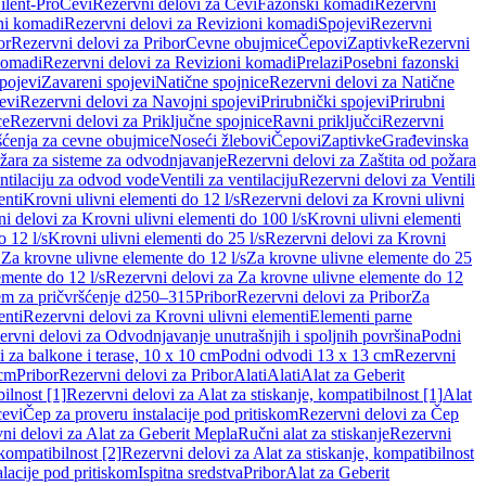
ilent-Pro
Cevi
Rezervni delovi za Cevi
Fazonski komadi
Rezervni
ni komadi
Rezervni delovi za Revizioni komadi
Spojevi
Rezervni
or
Rezervni delovi za Pribor
Cevne obujmice
Čepovi
Zaptivke
Rezervni
komadi
Rezervni delovi za Revizioni komadi
Prelazi
Posebni fazonski
pojevi
Zavareni spojevi
Natične spojnice
Rezervni delovi za Natične
evi
Rezervni delovi za Navojni spojevi
Prirubnički spojevi
Prirubni
ce
Rezervni delovi za Priključne spojnice
Ravni priključci
Rezervni
ćenja za cevne obujmice
Noseći žlebovi
Čepovi
Zaptivke
Građevinska
ožara za sisteme za odvodnjavanje
Rezervni delovi za Zaštita od požara
entilaciju za odvod vode
Ventili za ventilaciju
Rezervni delovi za Ventili
enti
Krovni ulivni elementi do 12 l/s
Rezervni delovi za Krovni ulivni
i delovi za Krovni ulivni elementi do 100 l/s
Krovni ulivni elementi
 12 l/s
Krovni ulivni elementi do 25 l/s
Rezervni delovi za Krovni
 Za krovne ulivne elemente do 12 l/s
Za krovne ulivne elemente do 25
emente do 12 l/s
Rezervni delovi za Za krovne ulivne elemente do 12
em za pričvršćenje d250–315
Pribor
Rezervni delovi za Pribor
Za
enti
Rezervni delovi za Krovni ulivni elementi
Elementi parne
ervni delovi za Odvodnjavanje unutrašnjih i spoljnih površina
Podni
 za balkone i terase, 10 x 10 cm
Podni odvodi 13 x 13 cm
Rezervni
 cm
Pribor
Rezervni delovi za Pribor
Alati
Alati
Alat za Geberit
ilnost [1]
Rezervni delovi za Alat za stiskanje, kompatibilnost [1]
Alat
cevi
Čep za proveru instalacije pod pritiskom
Rezervni delovi za Čep
ni delovi za Alat za Geberit Mepla
Ručni alat za stiskanje
Rezervni
 kompatibilnost [2]
Rezervni delovi za Alat za stiskanje, kompatibilnost
lacije pod pritiskom
Ispitna sredstva
Pribor
Alat za Geberit