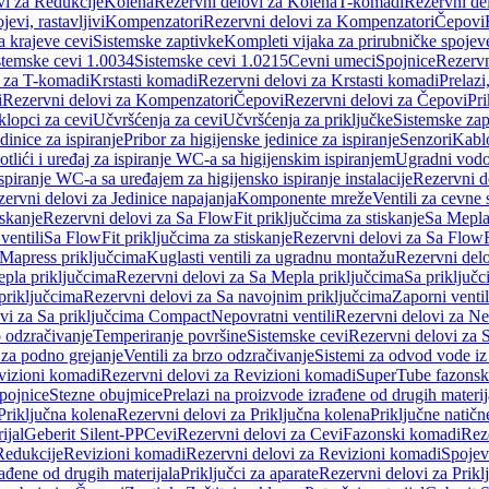
vi za Redukcije
Kolena
Rezervni delovi za Kolena
T-komadi
Rezervni de
jevi, rastavljivi
Kompenzatori
Rezervni delovi za Kompenzatori
Čepovi
a krajeve cevi
Sistemske zaptivke
Kompleti vijaka za prirubničke spojev
stemske cevi 1.0034
Sistemske cevi 1.0215
Cevni umeci
Spojnice
Rezervn
i za T-komadi
Krstasti komadi
Rezervni delovi za Krstasti komadi
Prelazi
i
Rezervni delovi za Kompenzatori
Čepovi
Rezervni delovi za Čepovi
Pri
klopci za cevi
Učvršćenja za cevi
Učvršćenja za priključke
Sistemske zap
dinice za ispiranje
Pribor za higijenske jedinice za ispiranje
Senzori
Kabl
tlići i uređaj za ispiranje WC-a sa higijenskim ispiranjem
Ugradni vodok
ispiranje WC-a sa uređajem za higijensko ispiranje instalacije
Rezervni d
ervni delovi za Jedinice napajanja
Komponente mreže
Ventili za cevne 
iskanje
Rezervni delovi za Sa FlowFit priključcima za stiskanje
Sa Mepla
ventili
Sa FlowFit priključcima za stiskanje
Rezervni delovi za Sa FlowFi
 Mapress priključcima
Kuglasti ventili za ugradnu montažu
Rezervni delo
pla priključcima
Rezervni delovi za Sa Mepla priključcima
Sa priključ
priključcima
Rezervni delovi za Sa navojnim priključcima
Zaporni ventil
vi za Sa priključcima Compact
Nepovratni ventili
Rezervni delovi za Nep
o odzračivanje
Temperiranje površine
Sistemske cevi
Rezervni delovi za 
 za podno grejanje
Ventili za brzo odzračivanje
Sistemi za odvod vode iz
vizioni komadi
Rezervni delovi za Revizioni komadi
SuperTube fazonsk
pojnice
Stezne obujmice
Prelazi na proizvode izrađene od drugih materij
Priključna kolena
Rezervni delovi za Priključna kolena
Priključne natičn
ijal
Geberit Silent-PP
Cevi
Rezervni delovi za Cevi
Fazonski komadi
Rez
Redukcije
Revizioni komadi
Rezervni delovi za Revizioni komadi
Spojev
rađene od drugih materijala
Priključci za aparate
Rezervni delovi za Priklj