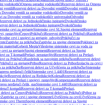
ni vodokotlići
Omega ugradni vodokotlići
Rezervni delovi za Omega
i ventili
Rezervni delovi za Dovodni ventili
Dovodni ventili za
a Dovodni ventili za ugradne vodokotliće
Dovodni ventili za
i za Dovodni ventili za vodokotliće univerzalni
Odvodni
Rezervni delovi za Jednokoličinsko ispiranje
Dvokoličinsko
ervni delovi za Jednokoličinsko ispiranje
Dvokoličinsko
temske cevi za grejanje
Sistemske cevi SL
Spojni elementi
Rezervni
vi, rastavljivi
Čepovi
Priključci
Rezervni delovi za Priključci
Razdelnik
vodne cevi i spojevi za grejanje, odvojivi
Priključci za
ente
Zaptivke za priključke
Zaptivke za spojne elemente
Poklopci za
ni materijal
Geberit Mepla
Višeslojne sistemske cevi za vodu za
 cevi za grejanje
Spojni elementi
Rezervni delovi za Spojni
lovi za T-komadi
Prelazi, nerastavljivi
Rezervni delovi za Prelazi,
ovi za Priključci
Razdelnik sa navojnim priključkom
Rezervni delovi
riključci za grejanje
Pribor
Rezervni delovi za Pribor
Izolacija za cevi i
 za priključke
Rezervni delovi za Učvršćenja za priključke
Sistemske
press nerđajući čelik
Sistemske cevi 1.4401
Rezervni delovi za
kcije
Rezervni delovi za Redukcije
Kolena
Rezervni delovi za
 delovi za Prelazi i spojevi, rastavljivi
Kompenzatori
Rezervni delovi
ress nerđajući čelik, gas
Sistemske cevi 1.4401
Rezervni delovi za
olena
T-komadi
Rezervni delovi za T-komadi
Prelazi,
 delovi za Čepovi
Priključci
Rezervni delovi za Priključci
Pribor za
e
Zaptivke za cevi i spojne elemente
Učvršćenja za cevi
Učvršćenja za
emske cevi Therm
Spojni elementi
Rezervni delovi za Spojni