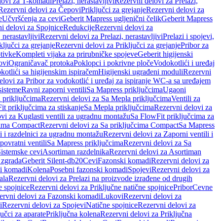
lovi za T-komadi
Prelazi, nerastavljivi
Rezervni delovi za Prelazi,
Rezervni delovi za Čepovi
Priključci za grejanje
Rezervni delovi za
e
Učvršćenja za cevi
Geberit Mapress ugljenični čelik
Geberit Mapress
i delovi za Spojnice
Redukcije
Rezervni delovi za
, nerastavljivi
Rezervni delovi za Prelazi, nerastavljivi
Prelazi i spojevi,
ključci za grejanje
Rezervni delovi za Priključci za grejanje
Pribor za
tivke
Kompleti vijaka za prirubničke spojeve
Geberit higijenski
ovi
Ograničavač protoka
Poklopci i pokrivne ploče
Vodokotlići i uređaj
otlići sa higijenskim ispiračem
Higijenski ugrađeni moduli
Rezervni
elovi za Pribor za vodokotlić i uređaj za ispiranje WC-a sa uređajem
sisteme
Ravni zaporni ventili
Sa Mapress priključcima
Ugaoni
 priključcima
Rezervni delovi za Sa Mepla priključcima
Ventili za
t priključcima za stiskanje
Sa Mepla priključcima
Rezervni delovi za
vi za Kuglasti ventili za ugradnu montažu
Sa FlowFit priključcima za
cima Compact
Rezervni delovi za Sa priključcima Compact
Sa Mapress
i i razdelnici za ugradnu montažu
Rezervni delovi za Zaporni ventili i
ovratni ventili
Sa Mapress priključcima
Rezervni delovi za Sa
Sistemske cevi
Asortiman razdelnika
Rezervni delovi za Asortiman
 zgrada
Geberit Silent-db20
Cevi
Fazonski komadi
Rezervni delovi za
i komadi
Kolena
Posebni fazonski komadi
Spojevi
Rezervni delovi za
ala
Rezervni delovi za Prelazi na proizvode izrađene od drugih
e spojnice
Rezervni delovi za Priključne natične spojnice
Pribor
Cevne
ervni delovi za Fazonski komadi
Lukovi
Rezervni delovi za
i
Rezervni delovi za Spojevi
Natične spojnice
Rezervni delovi za
učci za aparate
Priključna kolena
Rezervni delovi za Priključna