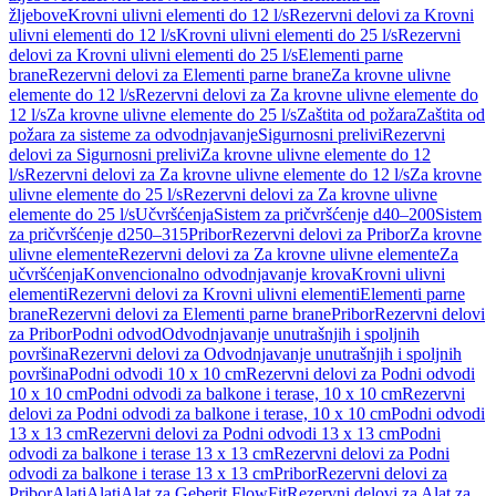
žljebove
Krovni ulivni elementi do 12 l/s
Rezervni delovi za Krovni
ulivni elementi do 12 l/s
Krovni ulivni elementi do 25 l/s
Rezervni
delovi za Krovni ulivni elementi do 25 l/s
Elementi parne
brane
Rezervni delovi za Elementi parne brane
Za krovne ulivne
elemente do 12 l/s
Rezervni delovi za Za krovne ulivne elemente do
12 l/s
Za krovne ulivne elemente do 25 l/s
Zaštita od požara
Zaštita od
požara za sisteme za odvodnjavanje
Sigurnosni prelivi
Rezervni
delovi za Sigurnosni prelivi
Za krovne ulivne elemente do 12
l/s
Rezervni delovi za Za krovne ulivne elemente do 12 l/s
Za krovne
ulivne elemente do 25 l/s
Rezervni delovi za Za krovne ulivne
elemente do 25 l/s
Učvršćenja
Sistem za pričvršćenje d40–200
Sistem
za pričvršćenje d250–315
Pribor
Rezervni delovi za Pribor
Za krovne
ulivne elemente
Rezervni delovi za Za krovne ulivne elemente
Za
učvršćenja
Konvencionalno odvodnjavanje krova
Krovni ulivni
elementi
Rezervni delovi za Krovni ulivni elementi
Elementi parne
brane
Rezervni delovi za Elementi parne brane
Pribor
Rezervni delovi
za Pribor
Podni odvod
Odvodnjavanje unutrašnjih i spoljnih
površina
Rezervni delovi za Odvodnjavanje unutrašnjih i spoljnih
površina
Podni odvodi 10 x 10 cm
Rezervni delovi za Podni odvodi
10 x 10 cm
Podni odvodi za balkone i terase, 10 x 10 cm
Rezervni
delovi za Podni odvodi za balkone i terase, 10 x 10 cm
Podni odvodi
13 x 13 cm
Rezervni delovi za Podni odvodi 13 x 13 cm
Podni
odvodi za balkone i terase 13 x 13 cm
Rezervni delovi za Podni
odvodi za balkone i terase 13 x 13 cm
Pribor
Rezervni delovi za
Pribor
Alati
Alati
Alat za Geberit FlowFit
Rezervni delovi za Alat za