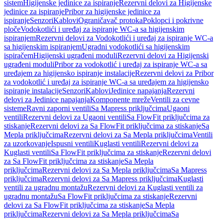
sistem
Higijenske jedinice za ispiranje
Rezervni delovi za Higijenske
jedinice za ispiranje
Pribor za higijenske jedinice za
ispiranje
Senzori
Kablovi
Ograničavač protoka
Poklopci i pokrivne
ploče
Vodokotlići i uređaj za ispiranje WC-a sa higijenskim
ispiranjem
Rezervni delovi za Vodokotlići i uređaj za ispiranje WC-a
sa higijenskim ispiranjem
Ugradni vodokotlići sa higijenskim
ispiračem
Higijenski ugrađeni moduli
Rezervni delovi za Higijenski
ugrađeni moduli
Pribor za vodokotlić i uređaj za ispiranje WC-a sa
uređajem za higijensko ispiranje instalacije
Rezervni delovi za Pribor
za vodokotlić i uređaj za ispiranje WC-a sa uređajem za higijensko
ispiranje instalacije
Senzori
Kablovi
Jedinice napajanja
Rezervni
delovi za Jedinice napajanja
Komponente mreže
Ventili za cevne
sisteme
Ravni zaporni ventili
Sa Mapress priključcima
Ugaoni
ventili
Rezervni delovi za Ugaoni ventili
Sa FlowFit priključcima za
stiskanje
Rezervni delovi za Sa FlowFit priključcima za stiskanje
Sa
Mepla priključcima
Rezervni delovi za Sa Mepla priključcima
Ventili
za uzorkovanje
Ispusni ventili
Kuglasti ventili
Rezervni delovi za
Kuglasti ventili
Sa FlowFit priključcima za stiskanje
Rezervni delovi
za Sa FlowFit priključcima za stiskanje
Sa Mepla
priključcima
Rezervni delovi za Sa Mepla priključcima
Sa Mapress
priključcima
Rezervni delovi za Sa Mapress priključcima
Kuglasti
ventili za ugradnu montažu
Rezervni delovi za Kuglasti ventili za
ugradnu montažu
Sa FlowFit priključcima za stiskanje
Rezervni
delovi za Sa FlowFit priključcima za stiskanje
Sa Mepla
priključcima
Rezervni delovi za Sa Mepla priključcima
Sa