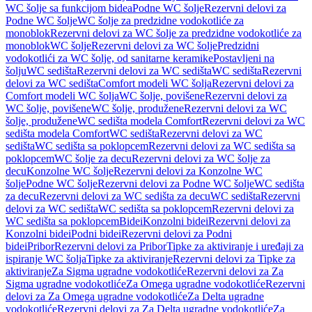
WC šolje sa funkcijom bidea
Podne WC šolje
Rezervni delovi za
Podne WC šolje
WC šolje za predzidne vodokotliće za
monoblok
Rezervni delovi za WC šolje za predzidne vodokotliće za
monoblok
WC šolje
Rezervni delovi za WC šolje
Predzidni
vodokotlići za WC šolje, od sanitarne keramike
Postavljeni na
šolju
WC sedišta
Rezervni delovi za WC sedišta
WC sedišta
Rezervni
delovi za WC sedišta
Comfort modeli WC šolja
Rezervni delovi za
Comfort modeli WC šolja
WC šolje, povišene
Rezervni delovi za
WC šolje, povišene
WC šolje, produžene
Rezervni delovi za WC
šolje, produžene
WC sedišta modela Comfort
Rezervni delovi za WC
sedišta modela Comfort
WC sedišta
Rezervni delovi za WC
sedišta
WC sedišta sa poklopcem
Rezervni delovi za WC sedišta sa
poklopcem
WC šolje za decu
Rezervni delovi za WC šolje za
decu
Konzolne WC šolje
Rezervni delovi za Konzolne WC
šolje
Podne WC šolje
Rezervni delovi za Podne WC šolje
WC sedišta
za decu
Rezervni delovi za WC sedišta za decu
WC sedišta
Rezervni
delovi za WC sedišta
WC sedišta sa poklopcem
Rezervni delovi za
WC sedišta sa poklopcem
Bidei
Konzolni bidei
Rezervni delovi za
Konzolni bidei
Podni bidei
Rezervni delovi za Podni
bidei
Pribor
Rezervni delovi za Pribor
Tipke za aktiviranje i uređaji za
ispiranje WC šolja
Tipke za aktiviranje
Rezervni delovi za Tipke za
aktiviranje
Za Sigma ugradne vodokotliće
Rezervni delovi za Za
Sigma ugradne vodokotliće
Za Omega ugradne vodokotliće
Rezervni
delovi za Za Omega ugradne vodokotliće
Za Delta ugradne
vodokotliće
Rezervni delovi za Za Delta ugradne vodokotliće
Za