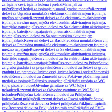
za Ispirne cevi, ispirna kolena i prelazi
Materijali za
pričvršćenje
Uređaji za ispiranje pisoara
Ugradna montaža
Rezervni
delovi za Ugradna montaža
Sa elektronskim aktiviranjem ispiranja,
mrežno napajanje
Rezervni delovi za Sa elektronskim aktiviranjem
ispiranja, mrežno napajanje
Sa elektronskim aktiviranjem ispiranja,
baterijsko napajanje
Rezervni delovi za Sa elektronskim aktiviranjem
ispiranja, baterijsko napajanje
Sa pneumatskim aktiviranjem
ispiranja
Rezervni delovi za Sa pneumatskim aktiviranjem
ispiranja
Basic
Rezervni delovi za Basic
Predzidna montaža
Rezervni
delovi za Predzidna montaža
Sa elektronskim aktiviranjem ispiranja,
mrežno napajanje
Rezervni delovi za Sa elektronskim aktiviranjem
ispiranja, mrežno napajanje
Sa elektronskim aktiviranjem ispiranja,
baterijsko napajanje
Rezervni delovi za Sa elektronskim aktiviranjem
ispiranja, baterijsko napajanje
Pribor
Rezervni delovi za Pribor
Setovi
za grubu gradnju i za prepravku
Rezervni delovi za Setovi za grubu
gradnju i za prepravku
Ispirne cevi, ispirna kolena i prelazi
Zamenski
setovi
Rezervni delovi za Zamenski setovi
Pokrivne ploče
Integrisani
uređaji za ispiranje
Daljinsko upravljanje
Priključci uređaja za WC
šolje, pisoare i bidee
Odvodne garniture za WC šolje i
trokadere
Rezervni delovi za Odvodne garniture za WC šolje i
trokadere
Priključna kolena
Rezervni delovi za Priključna
kolena
Ravni priključci
Rezervni delovi za Ravni priključci
Setovi
priključaka
Rezervni delovi za Setovi priključaka
Priključci ispirnih
cevi
Rezervni delovi za Priključci ispirnih cevi
Priključci od PVC-