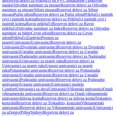
a
Rezervni delovi za Priključci od PVC-a
Manžetne i pokrivne
maske
Odvodne garniture za pisoare
Rezervni delovi za Odvodne
garniture za pisoare
Sifoni pisoara
Rezervni delovi za Sifoni
pisoara
Pužni sifoni
Rezervni delovi za Pužni sifoni
Priključci ispirnih
cevi i ispirnih kolena
Rezervni delovi za Priključci ispirnih cevi i
ispirnih kolena
Ravni priključci
Rezervni delovi za Ravni
priključci
Odvodne garniture za bidee
Rezervni delovi za Odvodne
garniture za bidee
Cevni sifoni
Rezervni delovi za Cevni
sifoni
Priključci
Zaptivke
Prostori za
pranje
Umivaonici
Umivaonici
Rezervni delovi za
Umivaonici
Dvostruki umivaonici
Rezervni delovi za Dvostruki
umivaonici
Ugradni umivaonici
Rezervni delovi za Ugradni
umivaonici
Nadgradni umivaonici
Rezervni delovi za Nadgradni
umivaonici
Umivaonici za pranje ruku
Rezervni delovi za
Umivaonici za pranje ruku
Ugaoni umivaonici za pranje
ruku
Poluugradni umivaonici
Rezervni delovi za Poluugradni
umivaonici
Ugradni umivaonici
Rezervni delovi za Ugradni
umivaonici
Podgradni umivaonici
Rezervni delovi za Podgradni
umivaonici
Ugaoni umivaonici
Umivaonici modela
Comfort
Umivaonici za decu
Umivaonici
Višestruki umivaonici
Ostali
višenamenski umivaonici
Rezervni delovi za Ostali višenamenski
umivaonici
Izlivna korita
Rezervni delovi za Izlivna korita
Trokadero,
konzolni
Rezervni delovi za Trokadero, konzolni
Višenamenski
umivaonici
Rezervni delovi za Višenamenski umivaonici
Umivaonici
za učionice
Pribor
Stubovi
Rezervni delovi za