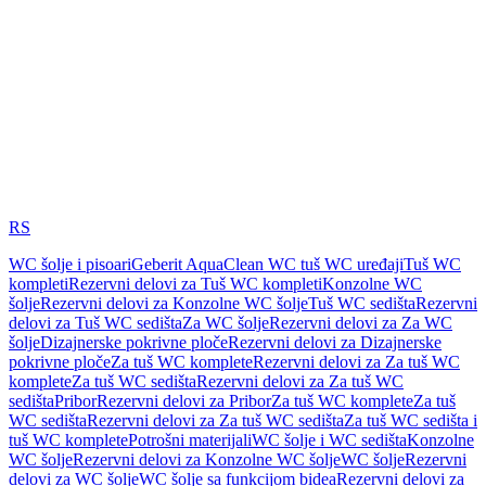
RS
WC šolje i pisoari
Geberit AquaClean WC tuš WC uređaji
Tuš WC
kompleti
Rezervni delovi za Tuš WC kompleti
Konzolne WC
šolje
Rezervni delovi za Konzolne WC šolje
Tuš WC sedišta
Rezervni
delovi za Tuš WC sedišta
Za WC šolje
Rezervni delovi za Za WC
šolje
Dizajnerske pokrivne ploče
Rezervni delovi za Dizajnerske
pokrivne ploče
Za tuš WC komplete
Rezervni delovi za Za tuš WC
komplete
Za tuš WC sedišta
Rezervni delovi za Za tuš WC
sedišta
Pribor
Rezervni delovi za Pribor
Za tuš WC komplete
Za tuš
WC sedišta
Rezervni delovi za Za tuš WC sedišta
Za tuš WC sedišta i
tuš WC komplete
Potrošni materijali
WC šolje i WC sedišta
Konzolne
WC šolje
Rezervni delovi za Konzolne WC šolje
WC šolje
Rezervni
delovi za WC šolje
WC šolje sa funkcijom bidea
Rezervni delovi za