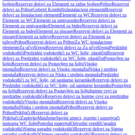
bojlere
Rezervni delovi za Elementi za zidne bojlere
Pribor
Rezervni
delovi za Pribor
Geberit Kombifix
Instalacioni elementi
Rezervni
delovi za Instalacioni elementi
Elementi za WC
Rezervni delovi za
Elementi za WC
Elementi za umivaonike
Rezervni delovi za
Elementi za umivaonike
Elementi za bidee
Rezervni delovi za
Elementi za bidee
Elementi za pisoare
Rezervni delovi za Elementi za
pisoare
Elementi za tuševe
Rezervni delovi za Elementi za
tuševe
Pribor
Rezervni delovi za Pribor
Za WC instalacione
elemente
Za učvršćenja
Rezervni delovi za Za učvršćenja
Predzidni
vodokotlići
Predzidni vodokotlići za WC šolje, plastični
Rezervni
delovi za Predzidni vodokotlići za WC šolje, plastični
Postavljen na
šolju
Rezervni delovi za Postavljen na šolju
Visoko
montažni
Rezervni delovi za Visoko montažni
Niska i srednja
montaža
Rezervni delovi za Niska i srednja montaža
Predzidni
vodokotlići za WC šolje, od sanitarne keramike
Rezervni delovi za
Predzidni vodokotlići za WC šolje, od sanitarne keramike
Postavljen
na šolju
Rezervni delovi za Postavljen na šolju
Ispirne cevi za
predzidne vodokotliće
Rezervni delovi za Ispirne cevi za predzidne
vodokotliće
Visoko montažni
Rezervni delovi za Visoko
montažni
Niska i srednja montaža
Pribor
Rezervni delovi za
Pribor
Priključci
Rezervni delovi za
Priključci
Zaptivke
Manžetne
Spojni umeci, rozetni i usporivači
ispiranja WC šolje
Potrošni materijal
Odvodni ventili
Ugradni
vodokotlići
Sigma ugradni vodokotlići
Rezervni delovi za Sigma
ugradni vodokotlići
Omega ugradni vodokotlići
Rezervni delovi za