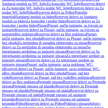
Sanitarni moduli za WC šolje
Za konzolne WC šolje
Rezervni delovi
za Za konzolne WC šolje
Za podne WC šolje
Rezervni delovi za Za
podne WC šolje
Pribor
Rezervni delovi za Pribor
Potrošni
materijali
Sanitarni moduli za bidee
Rezervni delovi za Sanitarni
moduli za bidee
Za konzolne i podne bidee
Rezervni delovi za Za
konzolne i podne bidee
Pisoari
Pisoari, način ispiranja, sa ivicom za
ispiranje
Rezervni delovi za Pisoari, način ispiranja, sa ivicom za
ispiranje
Bez poklopca
Rezervni delovi za Bez poklopca
Pisoari,
način ispiranja, bez oboda
Rezervni delovi za Pisoari, način ispiranja,
bez oboda
Za predzidnu ili ugradnu elektroniku za pisoar
Rezervni
delovi za Za predzidnu ili ugradnu elektroniku za pisoar
Sa
integrisanim uređajima za ispiranje pisoara
Rezervni delovi za Sa
integrisanim uređajima za ispiranje pisoara
Za integrisane uređaje za
ispiranje pisoara
Rezervni delovi za Za integrisane uređaje za
ispiranje pisoara
Pisoari, način ispiranja, sa/za poklopac WC-
a
Rezervni delovi za Pisoari, način ispiranja, sa/za poklopac WC-
a
Bez oboda
Rezervni delovi za Bez oboda
Pisoari, rad bez
vode
Rezervni delovi za Pisoari, rad bez vode
Bez poklopca
Rezervni
delovi za Bez poklopca
Pregrade pisoara
Rezervni delovi za Pregrade
pisoara
Pregrade pisoara od plastike
Rezervni delovi za Pregrade
pisoara od plastike
Pregrade pisoara od stakla
Rezervni delovi za
Pregrade pisoara od stakla
Pregrade pisoara od sanitarne
keramike
Rezervni delovi za Pregrade pisoara od sanitarne
keramike
Pribor
Rezervni delovi za Pribor
Poklopci pisoara
Sifoni i
pribor za sifone
Ispirne cevi, ispirna kolena i prelazi
Rezervni delovi