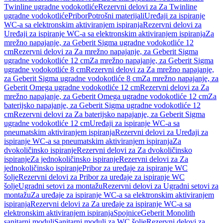
Twinline ugradne vodokotliće
Rezervni delovi za Za Twinline
ugradne vodokotliće
Pribor
Potrošni materijali
Uređaji za ispiranje
WC-a sa elektronskim aktiviranjem ispiranja
Rezervni delovi za
Uređaji za ispiranje WC-a sa elektronskim aktiviranjem ispiranja
Za
mrežno napajanje, za Geberit Sigma ugradne vodokotliće 12
cm
Rezervni delovi za Za mrežno napajanje, za Geberit Sigma
ugradne vodokotliće 12 cm
Za mrežno napajanje, za Geberit Sigma
ugradne vodokotliće 8 cm
Rezervni delovi za Za mrežno napajanje,
za Geberit Sigma ugradne vodokotliće 8 cm
Za mrežno napajanje, za
Geberit Omega ugradne vodokotliće 12 cm
Rezervni delovi za Za
mrežno napajanje, za Geberit Omega ugradne vodokotliće 12 cm
Za
baterijsko napajanje, za Geberit Sigma ugradne vodokotliće 12
cm
Rezervni delovi za Za baterijsko napajanje, za Geberit Sigma
ugradne vodokotliće 12 cm
Uređaji za ispiranje WC-a sa
pneumatskim aktiviranjem ispiranja
Rezervni delovi za Uređaji za
ispiranje WC-a sa pneumatskim aktiviranjem ispiranja
Za
dvokoličinsko ispiranje
Rezervni delovi za Za dvokoličinsko
ispiranje
Za jednokoličinsko ispiranje
Rezervni delovi za Za
jednokoličinsko ispiranje
Pribor za uređaje za ispiranje WC
šolje
Rezervni delovi za Pribor za uređaje za ispiranje WC
šolje
Ugradni setovi za montažu
Rezervni delovi za Ugradni setovi za
montažu
Za uređaje za ispiranje WC-a sa elektronskim aktiviranjem
ispiranja
Rezervni delovi za Za uređaje za ispiranje WC-a sa
elektronskim aktiviranjem ispiranja
Spojnice
Geberit Monolith
sanitarni moduli
Sanitarni moduli za WC šolje
Rezervni delovi za