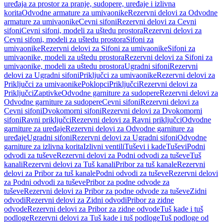
uređaja za prostor za pranje, sudopere, uređaje i izlivna
korita
Odvodne armature za umivaonike
Rezervni delovi za Odvodne
armature za umivaonike
Cevni sifoni
Rezervni delovi za Cevni
sifoni
Cevni sifoni, modeli za uštedu prostora
Rezervni delovi za
Cevni sifoni, modeli za uštedu prostora
Sifoni za
umivaonike
Rezervni delovi za Sifoni za umivaonike
Sifoni za
umivaonike, modeli za uštedu prostora
Rezervni delovi za Sifoni za
umivaonike, modeli za uštedu prostora
Ugradni sifoni
Rezervni
delovi za Ugradni sifoni
Priključci za umivaonike
Rezervni delovi za
Priključci za umivaonike
Poklopci
Priključci
Rezervni delovi za
Priključci
Zaptivke
Odvodne garniture za sudopere
Rezervni delovi za
Odvodne garniture za sudopere
Cevni sifoni
Rezervni delovi za
Cevni sifoni
Dvokomorni sifoni
Rezervni delovi za Dvokomorni
sifoni
Ravni priključci
Rezervni delovi za Ravni priključci
Odvodne
garniture za uređaje
Rezervni delovi za Odvodne garniture za
uređaje
Ugradni sifoni
Rezervni delovi za Ugradni sifoni
Odvodne
garniture za izlivna korita
Izlivni ventili
Tuševi i kade
Tuševi
Podni
odvodi za tuševe
Rezervni delovi za Podni odvodi za tuševe
Tuš
kanali
Rezervni delovi za Tuš kanali
Pribor za tuš kanale
Rezervni
delovi za Pribor za tuš kanale
Podni odvodi za tuševe
Rezervni delovi
za Podni odvodi za tuševe
Pribor za podne odvode za
tuševe
Rezervni delovi za Pribor za podne odvode za tuševe
Zidni
odvodi
Rezervni delovi za Zidni odvodi
Pribor za zidne
odvode
Rezervni delovi za Pribor za zidne odvode
Tuš kade i tuš
podloge
Rezervni delovi za Tuš kade i tuš podloge
Tuš podloge od