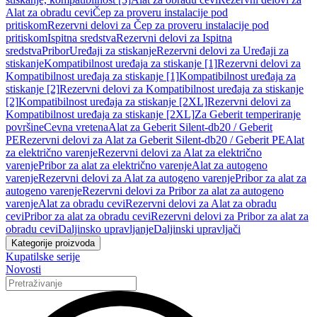
Alat za obradu cevi
Čep za proveru instalacije pod
pritiskom
Rezervni delovi za Čep za proveru instalacije pod
pritiskom
Ispitna sredstva
Rezervni delovi za Ispitna
sredstva
Pribor
Uređaji za stiskanje
Rezervni delovi za Uređaji za
stiskanje
Kompatibilnost uređaja za stiskanje [1]
Rezervni delovi za
Kompatibilnost uređaja za stiskanje [1]
Kompatibilnost uređaja za
stiskanje [2]
Rezervni delovi za Kompatibilnost uređaja za stiskanje
[2]
Kompatibilnost uređaja za stiskanje [2XL]
Rezervni delovi za
Kompatibilnost uređaja za stiskanje [2XL]
Za Geberit temperiranje
površine
Cevna vretena
Alat za Geberit Silent-db20 / Geberit
PE
Rezervni delovi za Alat za Geberit Silent-db20 / Geberit PE
Alat
za električno varenje
Rezervni delovi za Alat za električno
varenje
Pribor za alat za električno varenje
Alat za autogeno
varenje
Rezervni delovi za Alat za autogeno varenje
Pribor za alat za
autogeno varenje
Rezervni delovi za Pribor za alat za autogeno
varenje
Alat za obradu cevi
Rezervni delovi za Alat za obradu
cevi
Pribor za alat za obradu cevi
Rezervni delovi za Pribor za alat za
obradu cevi
Daljinsko upravljanje
Daljinski upravljači
Kategorije proizvoda
Kupatilske serije
Novosti