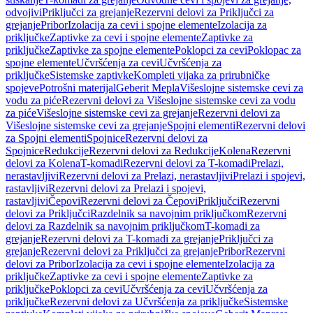
odvojivi
Priključci za grejanje
Rezervni delovi za Priključci za
grejanje
Pribor
Izolacija za cevi i spojne elemente
Izolacija za
priključke
Zaptivke za cevi i spojne elemente
Zaptivke za
priključke
Zaptivke za spojne elemente
Poklopci za cevi
Poklopac za
spojne elemente
Učvršćenja za cevi
Učvršćenja za
priključke
Sistemske zaptivke
Kompleti vijaka za prirubničke
spojeve
Potrošni materijal
Geberit Mepla
Višeslojne sistemske cevi za
vodu za piće
Rezervni delovi za Višeslojne sistemske cevi za vodu
za piće
Višeslojne sistemske cevi za grejanje
Rezervni delovi za
Višeslojne sistemske cevi za grejanje
Spojni elementi
Rezervni delovi
za Spojni elementi
Spojnice
Rezervni delovi za
Spojnice
Redukcije
Rezervni delovi za Redukcije
Kolena
Rezervni
delovi za Kolena
T-komadi
Rezervni delovi za T-komadi
Prelazi,
nerastavljivi
Rezervni delovi za Prelazi, nerastavljivi
Prelazi i spojevi,
rastavljivi
Rezervni delovi za Prelazi i spojevi,
rastavljivi
Čepovi
Rezervni delovi za Čepovi
Priključci
Rezervni
delovi za Priključci
Razdelnik sa navojnim priključkom
Rezervni
delovi za Razdelnik sa navojnim priključkom
T-komadi za
grejanje
Rezervni delovi za T-komadi za grejanje
Priključci za
grejanje
Rezervni delovi za Priključci za grejanje
Pribor
Rezervni
delovi za Pribor
Izolacija za cevi i spojne elemente
Izolacija za
priključke
Zaptivke za cevi i spojne elemente
Zaptivke za
priključke
Poklopci za cevi
Učvršćenja za cevi
Učvršćenja za
priključke
Rezervni delovi za Učvršćenja za priključke
Sistemske