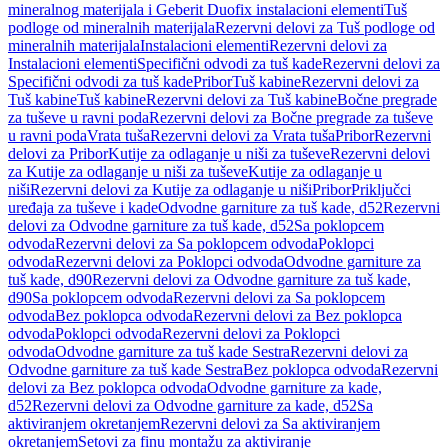
mineralnog materijala i Geberit Duofix instalacioni elementi
Tuš
podloge od mineralnih materijala
Rezervni delovi za Tuš podloge od
mineralnih materijala
Instalacioni elementi
Rezervni delovi za
Instalacioni elementi
Specifični odvodi za tuš kade
Rezervni delovi za
Specifični odvodi za tuš kade
Pribor
Tuš kabine
Rezervni delovi za
Tuš kabine
Tuš kabine
Rezervni delovi za Tuš kabine
Bočne pregrade
za tuševe u ravni poda
Rezervni delovi za Bočne pregrade za tuševe
u ravni poda
Vrata tuša
Rezervni delovi za Vrata tuša
Pribor
Rezervni
delovi za Pribor
Kutije za odlaganje u niši za tuševe
Rezervni delovi
za Kutije za odlaganje u niši za tuševe
Kutije za odlaganje u
niši
Rezervni delovi za Kutije za odlaganje u niši
Pribor
Priključci
uređaja za tuševe i kade
Odvodne garniture za tuš kade, d52
Rezervni
delovi za Odvodne garniture za tuš kade, d52
Sa poklopcem
odvoda
Rezervni delovi za Sa poklopcem odvoda
Poklopci
odvoda
Rezervni delovi za Poklopci odvoda
Odvodne garniture za
tuš kade, d90
Rezervni delovi za Odvodne garniture za tuš kade,
d90
Sa poklopcem odvoda
Rezervni delovi za Sa poklopcem
odvoda
Bez poklopca odvoda
Rezervni delovi za Bez poklopca
odvoda
Poklopci odvoda
Rezervni delovi za Poklopci
odvoda
Odvodne garniture za tuš kade Sestra
Rezervni delovi za
Odvodne garniture za tuš kade Sestra
Bez poklopca odvoda
Rezervni
delovi za Bez poklopca odvoda
Odvodne garniture za kade,
d52
Rezervni delovi za Odvodne garniture za kade, d52
Sa
aktiviranjem okretanjem
Rezervni delovi za Sa aktiviranjem
okretanjem
Setovi za finu montažu za aktiviranje