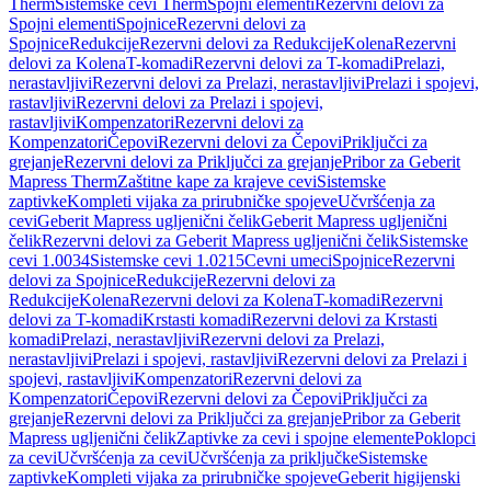
Therm
Sistemske cevi Therm
Spojni elementi
Rezervni delovi za
Spojni elementi
Spojnice
Rezervni delovi za
Spojnice
Redukcije
Rezervni delovi za Redukcije
Kolena
Rezervni
delovi za Kolena
T-komadi
Rezervni delovi za T-komadi
Prelazi,
nerastavljivi
Rezervni delovi za Prelazi, nerastavljivi
Prelazi i spojevi,
rastavljivi
Rezervni delovi za Prelazi i spojevi,
rastavljivi
Kompenzatori
Rezervni delovi za
Kompenzatori
Čepovi
Rezervni delovi za Čepovi
Priključci za
grejanje
Rezervni delovi za Priključci za grejanje
Pribor za Geberit
Mapress Therm
Zaštitne kape za krajeve cevi
Sistemske
zaptivke
Kompleti vijaka za prirubničke spojeve
Učvršćenja za
cevi
Geberit Mapress ugljenični čelik
Geberit Mapress ugljenični
čelik
Rezervni delovi za Geberit Mapress ugljenični čelik
Sistemske
cevi 1.0034
Sistemske cevi 1.0215
Cevni umeci
Spojnice
Rezervni
delovi za Spojnice
Redukcije
Rezervni delovi za
Redukcije
Kolena
Rezervni delovi za Kolena
T-komadi
Rezervni
delovi za T-komadi
Krstasti komadi
Rezervni delovi za Krstasti
komadi
Prelazi, nerastavljivi
Rezervni delovi za Prelazi,
nerastavljivi
Prelazi i spojevi, rastavljivi
Rezervni delovi za Prelazi i
spojevi, rastavljivi
Kompenzatori
Rezervni delovi za
Kompenzatori
Čepovi
Rezervni delovi za Čepovi
Priključci za
grejanje
Rezervni delovi za Priključci za grejanje
Pribor za Geberit
Mapress ugljenični čelik
Zaptivke za cevi i spojne elemente
Poklopci
za cevi
Učvršćenja za cevi
Učvršćenja za priključke
Sistemske
zaptivke
Kompleti vijaka za prirubničke spojeve
Geberit higijenski