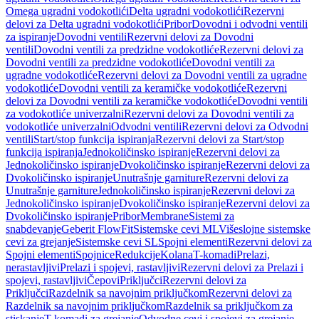
Omega ugradni vodokotlići
Delta ugradni vodokotlići
Rezervni
delovi za Delta ugradni vodokotlići
Pribor
Dovodni i odvodni ventili
za ispiranje
Dovodni ventili
Rezervni delovi za Dovodni
ventili
Dovodni ventili za predzidne vodokotliće
Rezervni delovi za
Dovodni ventili za predzidne vodokotliće
Dovodni ventili za
ugradne vodokotliće
Rezervni delovi za Dovodni ventili za ugradne
vodokotliće
Dovodni ventili za keramičke vodokotliće
Rezervni
delovi za Dovodni ventili za keramičke vodokotliće
Dovodni ventili
za vodokotliće univerzalni
Rezervni delovi za Dovodni ventili za
vodokotliće univerzalni
Odvodni ventili
Rezervni delovi za Odvodni
ventili
Start/stop funkcija ispiranja
Rezervni delovi za Start/stop
funkcija ispiranja
Jednokoličinsko ispiranje
Rezervni delovi za
Jednokoličinsko ispiranje
Dvokoličinsko ispiranje
Rezervni delovi za
Dvokoličinsko ispiranje
Unutrašnje garniture
Rezervni delovi za
Unutrašnje garniture
Jednokoličinsko ispiranje
Rezervni delovi za
Jednokoličinsko ispiranje
Dvokoličinsko ispiranje
Rezervni delovi za
Dvokoličinsko ispiranje
Pribor
Membrane
Sistemi za
snabdevanje
Geberit FlowFit
Sistemske cevi ML
Višeslojne sistemske
cevi za grejanje
Sistemske cevi SL
Spojni elementi
Rezervni delovi za
Spojni elementi
Spojnice
Redukcije
Kolana
T-komadi
Prelazi,
nerastavljivi
Prelazi i spojevi, rastavljivi
Rezervni delovi za Prelazi i
spojevi, rastavljivi
Čepovi
Priključci
Rezervni delovi za
Priključci
Razdelnik sa navojnim priključkom
Rezervni delovi za
Razdelnik sa navojnim priključkom
Razdelnik sa priključkom za
stiskanje
T-komadi za grejanje
Odvodne cevi i spojevi za grejanje,