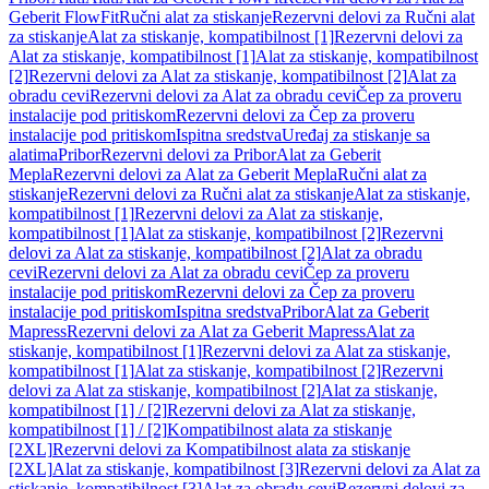
Geberit FlowFit
Ručni alat za stiskanje
Rezervni delovi za Ručni alat
za stiskanje
Alat za stiskanje, kompatibilnost [1]
Rezervni delovi za
Alat za stiskanje, kompatibilnost [1]
Alat za stiskanje, kompatibilnost
[2]
Rezervni delovi za Alat za stiskanje, kompatibilnost [2]
Alat za
obradu cevi
Rezervni delovi za Alat za obradu cevi
Čep za proveru
instalacije pod pritiskom
Rezervni delovi za Čep za proveru
instalacije pod pritiskom
Ispitna sredstva
Uređaj za stiskanje sa
alatima
Pribor
Rezervni delovi za Pribor
Alat za Geberit
Mepla
Rezervni delovi za Alat za Geberit Mepla
Ručni alat za
stiskanje
Rezervni delovi za Ručni alat za stiskanje
Alat za stiskanje,
kompatibilnost [1]
Rezervni delovi za Alat za stiskanje,
kompatibilnost [1]
Alat za stiskanje, kompatibilnost [2]
Rezervni
delovi za Alat za stiskanje, kompatibilnost [2]
Alat za obradu
cevi
Rezervni delovi za Alat za obradu cevi
Čep za proveru
instalacije pod pritiskom
Rezervni delovi za Čep za proveru
instalacije pod pritiskom
Ispitna sredstva
Pribor
Alat za Geberit
Mapress
Rezervni delovi za Alat za Geberit Mapress
Alat za
stiskanje, kompatibilnost [1]
Rezervni delovi za Alat za stiskanje,
kompatibilnost [1]
Alat za stiskanje, kompatibilnost [2]
Rezervni
delovi za Alat za stiskanje, kompatibilnost [2]
Alat za stiskanje,
kompatibilnost [1] / [2]
Rezervni delovi za Alat za stiskanje,
kompatibilnost [1] / [2]
Kompatibilnost alata za stiskanje
[2XL]
Rezervni delovi za Kompatibilnost alata za stiskanje
[2XL]
Alat za stiskanje, kompatibilnost [3]
Rezervni delovi za Alat za
stiskanje, kompatibilnost [3]
Alat za obradu cevi
Rezervni delovi za