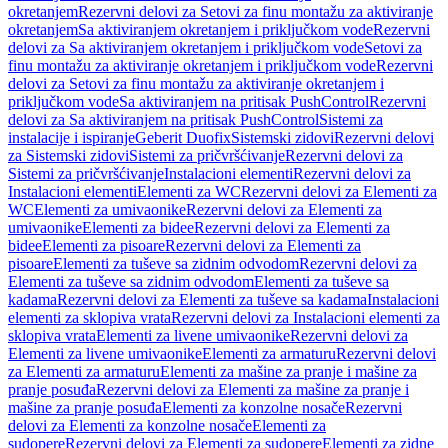
okretanjem
Rezervni delovi za Setovi za finu montažu za aktiviranje
okretanjem
Sa aktiviranjem okretanjem i priključkom vode
Rezervni
delovi za Sa aktiviranjem okretanjem i priključkom vode
Setovi za
finu montažu za aktiviranje okretanjem i priključkom vode
Rezervni
delovi za Setovi za finu montažu za aktiviranje okretanjem i
priključkom vode
Sa aktiviranjem na pritisak PushControl
Rezervni
delovi za Sa aktiviranjem na pritisak PushControl
Sistemi za
instalacije i ispiranje
Geberit Duofix
Sistemski zidovi
Rezervni delovi
za Sistemski zidovi
Sistemi za pričvršćivanje
Rezervni delovi za
Sistemi za pričvršćivanje
Instalacioni elementi
Rezervni delovi za
Instalacioni elementi
Elementi za WC
Rezervni delovi za Elementi za
WC
Elementi za umivaonike
Rezervni delovi za Elementi za
umivaonike
Elementi za bidee
Rezervni delovi za Elementi za
bidee
Elementi za pisoare
Rezervni delovi za Elementi za
pisoare
Elementi za tuševe sa zidnim odvodom
Rezervni delovi za
Elementi za tuševe sa zidnim odvodom
Elementi za tuševe sa
kadama
Rezervni delovi za Elementi za tuševe sa kadama
Instalacioni
elementi za sklopiva vrata
Rezervni delovi za Instalacioni elementi za
sklopiva vrata
Elementi za livene umivaonike
Rezervni delovi za
Elementi za livene umivaonike
Elementi za armaturu
Rezervni delovi
za Elementi za armaturu
Elementi za mašine za pranje i mašine za
pranje posuđa
Rezervni delovi za Elementi za mašine za pranje i
mašine za pranje posuđa
Elementi za konzolne nosače
Rezervni
delovi za Elementi za konzolne nosače
Elementi za
sudopere
Rezervni delovi za Elementi za sudopere
Elementi za zidne