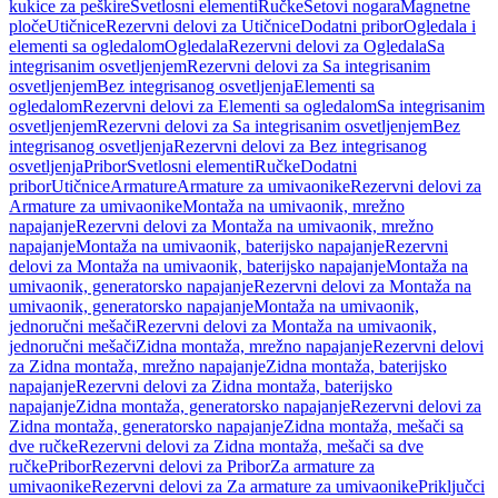
kukice za peškire
Svetlosni elementi
Ručke
Setovi nogara
Magnetne
ploče
Utičnice
Rezervni delovi za Utičnice
Dodatni pribor
Ogledala i
elementi sa ogledalom
Ogledala
Rezervni delovi za Ogledala
Sa
integrisanim osvetljenjem
Rezervni delovi za Sa integrisanim
osvetljenjem
Bez integrisanog osvetljenja
Elementi sa
ogledalom
Rezervni delovi za Elementi sa ogledalom
Sa integrisanim
osvetljenjem
Rezervni delovi za Sa integrisanim osvetljenjem
Bez
integrisanog osvetljenja
Rezervni delovi za Bez integrisanog
osvetljenja
Pribor
Svetlosni elementi
Ručke
Dodatni
pribor
Utičnice
Armature
Armature za umivaonike
Rezervni delovi za
Armature za umivaonike
Montaža na umivaonik, mrežno
napajanje
Rezervni delovi za Montaža na umivaonik, mrežno
napajanje
Montaža na umivaonik, baterijsko napajanje
Rezervni
delovi za Montaža na umivaonik, baterijsko napajanje
Montaža na
umivaonik, generatorsko napajanje
Rezervni delovi za Montaža na
umivaonik, generatorsko napajanje
Montaža na umivaonik,
jednoručni mešači
Rezervni delovi za Montaža na umivaonik,
jednoručni mešači
Zidna montaža, mrežno napajanje
Rezervni delovi
za Zidna montaža, mrežno napajanje
Zidna montaža, baterijsko
napajanje
Rezervni delovi za Zidna montaža, baterijsko
napajanje
Zidna montaža, generatorsko napajanje
Rezervni delovi za
Zidna montaža, generatorsko napajanje
Zidna montaža, mešači sa
dve ručke
Rezervni delovi za Zidna montaža, mešači sa dve
ručke
Pribor
Rezervni delovi za Pribor
Za armature za
umivaonike
Rezervni delovi za Za armature za umivaonike
Priključci