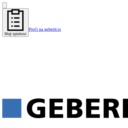
Preći na geberit.rs
Moji spiskovi