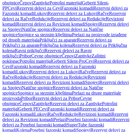
obujmice
Čepovi
Zaptivke
Potrošni materijal
Geberit Silent-
PP
Cevi
Rezervni delovi za Cevi
Fazonski komadi
Rezervni delovi za
Fazonski komadi
Lukovi
Rezervni delovi za Lukovi
Račve
Rezervni
delovi za Račve
Redukcije
Rezervni delovi za Redukcije
Revizioni
komadi
Rezervni delovi za Revizioni komadi
Spojevi
Rezervni delovi
za Spojevi
Natične spojnice
Rezervni delovi za Natične
spojnice
Spojnice sa steznim klještima
Prelazi na proizvode izrađene
od drugih materijala
Priključci za aparate
Rezervni delovi za
Priključci za aparate
Priključna kolena
Rezervni delovi za Priključna
kolena
Ravni priključci
Rezervni delovi za Ravni
priključci
Pribor
Cevne obujmice
Čepovi
Zaptivke
Zaštitni
poklopac
Potrošni materijal
Geberit Silent-Pro
Cevi
Rezervni delovi za
Cevi
Fazonski komadi
Rezervni delovi za Fazonski
komadi
Lukovi
Rezervni delovi za Lukovi
Račve
Rezervni delovi za
Račve
Redukcije
Rezervni delovi za Redukcije
Revizioni
komadi
Rezervni delovi za Revizioni komadi
Spojevi
Rezervni delovi
za Spojevi
Natične spojnice
Rezervni delovi za Natične
spojnice
Spojnice sa steznim klještima
Prelazi na druge materijale
proizvoda
Pribor
Rezervni delovi za Pribor
Cevne
obujmice
Čepovi
Zaptivke
Rezervni delovi za Zaptivke
Potrošni
materijal
Geberit PE
Cevi
Fazonski komadi
Rezervni delovi za
Fazonski komadi
Lukovi
Račve
Redukcije
Revizioni komadi
Rezervni
delovi za Revizioni komadi
Prelazi
Posebni fazonski komadi
Rezervni
delovi za Posebni fazonski komadi
SuperTube fazonski
komadi
Kolena
Posebni fazonski komadi
Spojevi
Rezervni delovi za