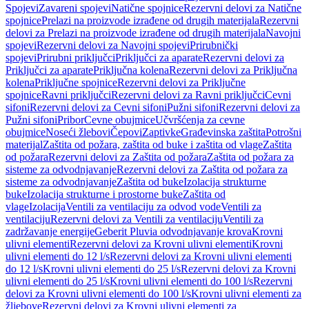
Spojevi
Zavareni spojevi
Natične spojnice
Rezervni delovi za Natične
spojnice
Prelazi na proizvode izrađene od drugih materijala
Rezervni
delovi za Prelazi na proizvode izrađene od drugih materijala
Navojni
spojevi
Rezervni delovi za Navojni spojevi
Prirubnički
spojevi
Prirubni priključci
Priključci za aparate
Rezervni delovi za
Priključci za aparate
Priključna kolena
Rezervni delovi za Priključna
kolena
Priključne spojnice
Rezervni delovi za Priključne
spojnice
Ravni priključci
Rezervni delovi za Ravni priključci
Cevni
sifoni
Rezervni delovi za Cevni sifoni
Pužni sifoni
Rezervni delovi za
Pužni sifoni
Pribor
Cevne obujmice
Učvršćenja za cevne
obujmice
Noseći žlebovi
Čepovi
Zaptivke
Građevinska zaštita
Potrošni
materijal
Zaštita od požara, zaštita od buke i zaštita od vlage
Zaštita
od požara
Rezervni delovi za Zaštita od požara
Zaštita od požara za
sisteme za odvodnjavanje
Rezervni delovi za Zaštita od požara za
sisteme za odvodnjavanje
Zaštita od buke
Izolacija strukturne
buke
Izolacija strukturne i prostorne buke
Zaštita od
vlage
Izolacija
Ventili za ventilaciju za odvod vode
Ventili za
ventilaciju
Rezervni delovi za Ventili za ventilaciju
Ventili za
zadržavanje energije
Geberit Pluvia odvodnjavanje krova
Krovni
ulivni elementi
Rezervni delovi za Krovni ulivni elementi
Krovni
ulivni elementi do 12 l/s
Rezervni delovi za Krovni ulivni elementi
do 12 l/s
Krovni ulivni elementi do 25 l/s
Rezervni delovi za Krovni
ulivni elementi do 25 l/s
Krovni ulivni elementi do 100 l/s
Rezervni
delovi za Krovni ulivni elementi do 100 l/s
Krovni ulivni elementi za
žljebove
Rezervni delovi za Krovni ulivni elementi za