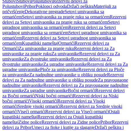
Stubovi
Stubovi
Polustubovi
Rezervni delovi za
Polustubovi
Pribor
Poklopci odvoda
Držači peškira
Materijali za
pričvršćenje
Dekorativne pregrade
Setovi umivaonika sa
ormarićem
Setovi umivaonika za pranje ruku sa ormarićem
Rezervni
delovi za Setovi umivaonika za pranje ruku sa ormarićem
Setovi
ugradnog umivaonika sa ormarićem
Rezervni delovi za Setovi
ugradnog umivaonika sa ormarićem
Setovi ugradnog umivaonika sa
ormarićem
Rezervni delovi za Setovi ugradnog umivaonika sa
ormarićem
Kupatilski nameštaj
Ormarići
Rezervni delovi za
Ormarići
Za umivaonike za pranje ruku
Rezervni delovi za Za
umivaonike za pranje ruku
Za umivaonike
Rezervni delovi za Za
umivaonike
Za dvostruke umivaonike
Rezervni delovi za Za
dvostruke umivaonike
Za ugradne umivaonike
Rezervni delovi za Za
ugradne umivaonike
Ploče za umivaonike
Rezervni delovi za Ploče
za umivaonike
Za nadpultne umivaonike u obliku posude
Rezervni
delovi za Za nadpultne umivaonike u obliku posude
Za pravougaone
nadpultne umivaonike
Rezervni delovi za Za pravougaone nadpultne
umivaonike
Za ugradne umivaonike
Bočni ormarići
Rezervni delovi
za Bočni ormarići
Niski bočni ormarići
Rezervni delovi za Niski
bočni ormarići
Visoki ormarići
Rezervni delovi za Visoki
ormarići
Srednje visoki ormarići
Rezervni delovi za Srednje visoki
ormarići
Viseći ormarići
Rezervni delovi za Viseći ormarići
Ostali
kupatilski nameštaj
Rezervni delovi za Ostali kupatilski
nameštaj
Zidne police
Rezervni delovi za Zidne police
Pribor
Rezervni
delovi za Pribor
Umeci za fioke i kutije za slaganje
Držači peškira i