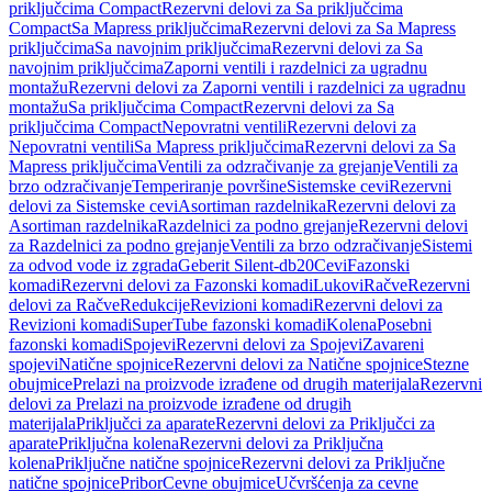
priključcima Compact
Rezervni delovi za Sa priključcima
Compact
Sa Mapress priključcima
Rezervni delovi za Sa Mapress
priključcima
Sa navojnim priključcima
Rezervni delovi za Sa
navojnim priključcima
Zaporni ventili i razdelnici za ugradnu
montažu
Rezervni delovi za Zaporni ventili i razdelnici za ugradnu
montažu
Sa priključcima Compact
Rezervni delovi za Sa
priključcima Compact
Nepovratni ventili
Rezervni delovi za
Nepovratni ventili
Sa Mapress priključcima
Rezervni delovi za Sa
Mapress priključcima
Ventili za odzračivanje za grejanje
Ventili za
brzo odzračivanje
Temperiranje površine
Sistemske cevi
Rezervni
delovi za Sistemske cevi
Asortiman razdelnika
Rezervni delovi za
Asortiman razdelnika
Razdelnici za podno grejanje
Rezervni delovi
za Razdelnici za podno grejanje
Ventili za brzo odzračivanje
Sistemi
za odvod vode iz zgrada
Geberit Silent-db20
Cevi
Fazonski
komadi
Rezervni delovi za Fazonski komadi
Lukovi
Račve
Rezervni
delovi za Račve
Redukcije
Revizioni komadi
Rezervni delovi za
Revizioni komadi
SuperTube fazonski komadi
Kolena
Posebni
fazonski komadi
Spojevi
Rezervni delovi za Spojevi
Zavareni
spojevi
Natične spojnice
Rezervni delovi za Natične spojnice
Stezne
obujmice
Prelazi na proizvode izrađene od drugih materijala
Rezervni
delovi za Prelazi na proizvode izrađene od drugih
materijala
Priključci za aparate
Rezervni delovi za Priključci za
aparate
Priključna kolena
Rezervni delovi za Priključna
kolena
Priključne natične spojnice
Rezervni delovi za Priključne
natične spojnice
Pribor
Cevne obujmice
Učvršćenja za cevne