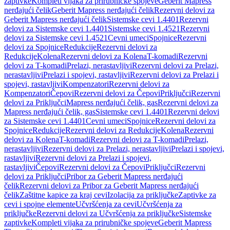
zaptivke
Kompleti vijaka za prirubničke spojeve
Geberit Mapress
nerđajući čelik
Geberit Mapress nerđajući čelik
Rezervni delovi za
Geberit Mapress nerđajući čelik
Sistemske cevi 1.4401
Rezervni
delovi za Sistemske cevi 1.4401
Sistemske cevi 1.4521
Rezervni
delovi za Sistemske cevi 1.4521
Cevni umeci
Spojnice
Rezervni
delovi za Spojnice
Redukcije
Rezervni delovi za
Redukcije
Kolena
Rezervni delovi za Kolena
T-komadi
Rezervni
delovi za T-komadi
Prelazi, nerastavljivi
Rezervni delovi za Prelazi,
nerastavljivi
Prelazi i spojevi, rastavljivi
Rezervni delovi za Prelazi i
spojevi, rastavljivi
Kompenzatori
Rezervni delovi za
Kompenzatori
Čepovi
Rezervni delovi za Čepovi
Priključci
Rezervni
delovi za Priključci
Mapress nerđajući čelik, gas
Rezervni delovi za
Mapress nerđajući čelik, gas
Sistemske cevi 1.4401
Rezervni delovi
za Sistemske cevi 1.4401
Cevni umeci
Spojnice
Rezervni delovi za
Spojnice
Redukcije
Rezervni delovi za Redukcije
Kolena
Rezervni
delovi za Kolena
T-komadi
Rezervni delovi za T-komadi
Prelazi,
nerastavljivi
Rezervni delovi za Prelazi, nerastavljivi
Prelazi i spojevi,
rastavljivi
Rezervni delovi za Prelazi i spojevi,
rastavljivi
Čepovi
Rezervni delovi za Čepovi
Priključci
Rezervni
delovi za Priključci
Pribor za Geberit Mapress nerđajući
čelik
Rezervni delovi za Pribor za Geberit Mapress nerđajući
čelik
Zaštitne kapice za kraj cevi
Izolacija za priključke
Zaptivke za
cevi i spojne elemente
Učvršćenja za cevi
Učvršćenja za
priključke
Rezervni delovi za Učvršćenja za priključke
Sistemske
zaptivke
Kompleti vijaka za prirubničke spojeve
Geberit Mapress