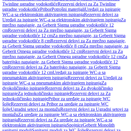
Twinline ugradne vodokotliće
Rezervni delovi za Za Twinline
ugradne vodokotliće
Pribor
Potrošni materijali
Uređaji za ispiranje
WC-a sa elektronskim aktiviranjem ispiranja
Rezervni delovi za
Uređaji za ispiranje WC-a sa elektronskim aktiviranjem ispiranja
Za
mrežno napajanje, za Geberit Sigma ugradne vodokotliće 12
cm
Rezervni delovi za Za mrežno napajanje, za Geberit Sigma
ugradne vodokotliće 12 cm
Za mrežno napajanje, za Geberit Sigma
ugradne vodokotliće 8 cm
Rezervni delovi za Za mrežno napajanje,
za Geberit Sigma ugradne vodokotliće 8 cm
Za mrežno napajanje, za
Geberit Omega ugradne vodokotliće 12 cm
Rezervni delovi za Za
mrežno napajanje, za Geberit Omega ugradne vodokotliće 12 cm
Za
baterijsko napajanje, za Geberit Sigma ugradne vodokotliće 12
cm
Rezervni delovi za Za baterijsko napajanje, za Geberit Sigma
ugradne vodokotliće 12 cm
Uređaji za ispiranje WC-a sa
pneumatskim aktiviranjem ispiranja
Rezervni delovi za Uređaji za
ispiranje WC-a sa pneumatskim aktiviranjem ispiranja
Za
dvokoličinsko ispiranje
Rezervni delovi za Za dvokoličinsko
ispiranje
Za jednokoličinsko ispiranje
Rezervni delovi za Za
jednokoličinsko ispiranje
Pribor za uređaje za ispiranje WC
šolje
Rezervni delovi za Pribor za uređaje za ispiranje WC
šolje
Ugradni setovi za montažu
Rezervni delovi za Ugradni setovi za
montažu
Za uređaje za ispiranje WC-a sa elektronskim aktiviranjem
ispiranja
Rezervni delovi za Za uređaje za ispiranje WC-a sa
elektronskim aktiviranjem ispiranja
Spojnice
Geberit Monolith
sanitarni moduli
Sanitarni moduli za WC šolje
Rezervni delovi za