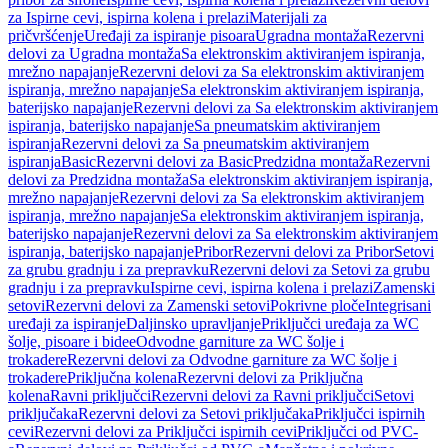
za Ispirne cevi, ispirna kolena i prelazi
Materijali za
pričvršćenje
Uređaji za ispiranje pisoara
Ugradna montaža
Rezervni
delovi za Ugradna montaža
Sa elektronskim aktiviranjem ispiranja,
mrežno napajanje
Rezervni delovi za Sa elektronskim aktiviranjem
ispiranja, mrežno napajanje
Sa elektronskim aktiviranjem ispiranja,
baterijsko napajanje
Rezervni delovi za Sa elektronskim aktiviranjem
ispiranja, baterijsko napajanje
Sa pneumatskim aktiviranjem
ispiranja
Rezervni delovi za Sa pneumatskim aktiviranjem
ispiranja
Basic
Rezervni delovi za Basic
Predzidna montaža
Rezervni
delovi za Predzidna montaža
Sa elektronskim aktiviranjem ispiranja,
mrežno napajanje
Rezervni delovi za Sa elektronskim aktiviranjem
ispiranja, mrežno napajanje
Sa elektronskim aktiviranjem ispiranja,
baterijsko napajanje
Rezervni delovi za Sa elektronskim aktiviranjem
ispiranja, baterijsko napajanje
Pribor
Rezervni delovi za Pribor
Setovi
za grubu gradnju i za prepravku
Rezervni delovi za Setovi za grubu
gradnju i za prepravku
Ispirne cevi, ispirna kolena i prelazi
Zamenski
setovi
Rezervni delovi za Zamenski setovi
Pokrivne ploče
Integrisani
uređaji za ispiranje
Daljinsko upravljanje
Priključci uređaja za WC
šolje, pisoare i bidee
Odvodne garniture za WC šolje i
trokadere
Rezervni delovi za Odvodne garniture za WC šolje i
trokadere
Priključna kolena
Rezervni delovi za Priključna
kolena
Ravni priključci
Rezervni delovi za Ravni priključci
Setovi
priključaka
Rezervni delovi za Setovi priključaka
Priključci ispirnih
cevi
Rezervni delovi za Priključci ispirnih cevi
Priključci od PVC-