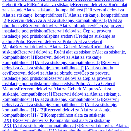
Geberit FlowFit
Ručni alat za stiskanje
Rezervni delovi za Ručni alat
za stiskanje
Alat za stiskanje, kompatibilnost [1]
Rezervni delovi za
Alat za stiskanje, kompatibilnost [1]
Alat za stiskanje, kompatibilnost
[2]
Rezervni delovi za Alat za stiskanje, kompatibilnost [2]
Alat za
obradu cevi
Rezervni delovi za Alat za obradu cevi
Čep za proveru
instalacije pod pritiskom
Rezervni delovi za Čep za proveru
instalacije pod pritiskom
Ispitna sredstva
Uređaj za stiskanje sa
alatima
Pribor
Rezervni delovi za Pribor
Alat za Geberit
Mepla
Rezervni delovi za Alat za Geberit Mepla
Ručni alat za
stiskanje
Rezervni delovi za Ručni alat za stiskanje
Alat za stiskanje,
kompatibilnost [1]
Rezervni delovi za Alat za stiskanje,
kompatibilnost [1]
Alat za stiskanje, kompatibilnost [2]
Rezervni
delovi za Alat za stiskanje, kompatibilnost [2]
Alat za obradu
cevi
Rezervni delovi za Alat za obradu cevi
Čep za proveru
instalacije pod pritiskom
Rezervni delovi za Čep za proveru
instalacije pod pritiskom
Ispitna sredstva
Pribor
Alat za Geberit
Mapress
Rezervni delovi za Alat za Geberit Mapress
Alat za
stiskanje, kompatibilnost [1]
Rezervni delovi za Alat za stiskanje,
kompatibilnost [1]
Alat za stiskanje, kompatibilnost [2]
Rezervni
delovi za Alat za stiskanje, kompatibilnost [2]
Alat za stiskanje,
kompatibilnost [1] / [2]
Rezervni delovi za Alat za stiskanje,
kompatibilnost [1] / [2]
Kompatibilnost alata za stiskanje
[2XL]
Rezervni delovi za Kompatibilnost alata za stiskanje
[2XL]
Alat za stiskanje, kompatibilnost [3]
Rezervni delovi za Alat za
stiskanje, kompatibilnost [3]
Alat za obradu cevi
Rezervni delovi za