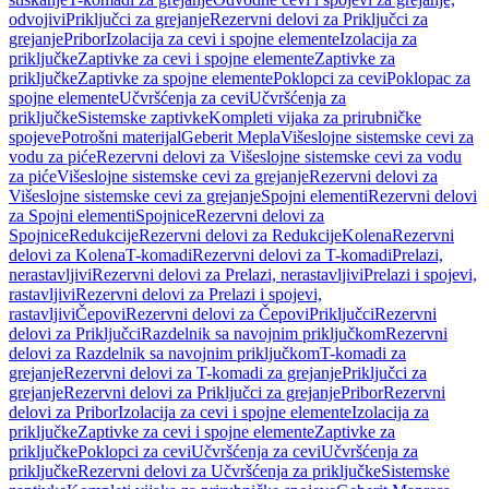
odvojivi
Priključci za grejanje
Rezervni delovi za Priključci za
grejanje
Pribor
Izolacija za cevi i spojne elemente
Izolacija za
priključke
Zaptivke za cevi i spojne elemente
Zaptivke za
priključke
Zaptivke za spojne elemente
Poklopci za cevi
Poklopac za
spojne elemente
Učvršćenja za cevi
Učvršćenja za
priključke
Sistemske zaptivke
Kompleti vijaka za prirubničke
spojeve
Potrošni materijal
Geberit Mepla
Višeslojne sistemske cevi za
vodu za piće
Rezervni delovi za Višeslojne sistemske cevi za vodu
za piće
Višeslojne sistemske cevi za grejanje
Rezervni delovi za
Višeslojne sistemske cevi za grejanje
Spojni elementi
Rezervni delovi
za Spojni elementi
Spojnice
Rezervni delovi za
Spojnice
Redukcije
Rezervni delovi za Redukcije
Kolena
Rezervni
delovi za Kolena
T-komadi
Rezervni delovi za T-komadi
Prelazi,
nerastavljivi
Rezervni delovi za Prelazi, nerastavljivi
Prelazi i spojevi,
rastavljivi
Rezervni delovi za Prelazi i spojevi,
rastavljivi
Čepovi
Rezervni delovi za Čepovi
Priključci
Rezervni
delovi za Priključci
Razdelnik sa navojnim priključkom
Rezervni
delovi za Razdelnik sa navojnim priključkom
T-komadi za
grejanje
Rezervni delovi za T-komadi za grejanje
Priključci za
grejanje
Rezervni delovi za Priključci za grejanje
Pribor
Rezervni
delovi za Pribor
Izolacija za cevi i spojne elemente
Izolacija za
priključke
Zaptivke za cevi i spojne elemente
Zaptivke za
priključke
Poklopci za cevi
Učvršćenja za cevi
Učvršćenja za
priključke
Rezervni delovi za Učvršćenja za priključke
Sistemske