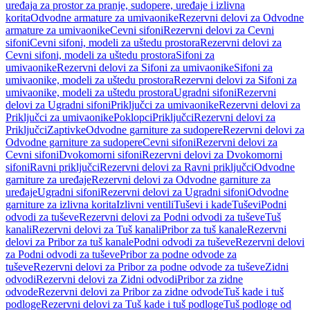
uređaja za prostor za pranje, sudopere, uređaje i izlivna
korita
Odvodne armature za umivaonike
Rezervni delovi za Odvodne
armature za umivaonike
Cevni sifoni
Rezervni delovi za Cevni
sifoni
Cevni sifoni, modeli za uštedu prostora
Rezervni delovi za
Cevni sifoni, modeli za uštedu prostora
Sifoni za
umivaonike
Rezervni delovi za Sifoni za umivaonike
Sifoni za
umivaonike, modeli za uštedu prostora
Rezervni delovi za Sifoni za
umivaonike, modeli za uštedu prostora
Ugradni sifoni
Rezervni
delovi za Ugradni sifoni
Priključci za umivaonike
Rezervni delovi za
Priključci za umivaonike
Poklopci
Priključci
Rezervni delovi za
Priključci
Zaptivke
Odvodne garniture za sudopere
Rezervni delovi za
Odvodne garniture za sudopere
Cevni sifoni
Rezervni delovi za
Cevni sifoni
Dvokomorni sifoni
Rezervni delovi za Dvokomorni
sifoni
Ravni priključci
Rezervni delovi za Ravni priključci
Odvodne
garniture za uređaje
Rezervni delovi za Odvodne garniture za
uređaje
Ugradni sifoni
Rezervni delovi za Ugradni sifoni
Odvodne
garniture za izlivna korita
Izlivni ventili
Tuševi i kade
Tuševi
Podni
odvodi za tuševe
Rezervni delovi za Podni odvodi za tuševe
Tuš
kanali
Rezervni delovi za Tuš kanali
Pribor za tuš kanale
Rezervni
delovi za Pribor za tuš kanale
Podni odvodi za tuševe
Rezervni delovi
za Podni odvodi za tuševe
Pribor za podne odvode za
tuševe
Rezervni delovi za Pribor za podne odvode za tuševe
Zidni
odvodi
Rezervni delovi za Zidni odvodi
Pribor za zidne
odvode
Rezervni delovi za Pribor za zidne odvode
Tuš kade i tuš
podloge
Rezervni delovi za Tuš kade i tuš podloge
Tuš podloge od