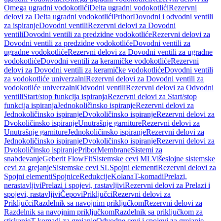
Omega ugradni vodokotlići
Delta ugradni vodokotlići
Rezervni
delovi za Delta ugradni vodokotlići
Pribor
Dovodni i odvodni ventili
za ispiranje
Dovodni ventili
Rezervni delovi za Dovodni
ventili
Dovodni ventili za predzidne vodokotliće
Rezervni delovi za
Dovodni ventili za predzidne vodokotliće
Dovodni ventili za
ugradne vodokotliće
Rezervni delovi za Dovodni ventili za ugradne
vodokotliće
Dovodni ventili za keramičke vodokotliće
Rezervni
delovi za Dovodni ventili za keramičke vodokotliće
Dovodni ventili
za vodokotliće univerzalni
Rezervni delovi za Dovodni ventili za
vodokotliće univerzalni
Odvodni ventili
Rezervni delovi za Odvodni
ventili
Start/stop funkcija ispiranja
Rezervni delovi za Start/stop
funkcija ispiranja
Jednokoličinsko ispiranje
Rezervni delovi za
Jednokoličinsko ispiranje
Dvokoličinsko ispiranje
Rezervni delovi za
Dvokoličinsko ispiranje
Unutrašnje garniture
Rezervni delovi za
Unutrašnje garniture
Jednokoličinsko ispiranje
Rezervni delovi za
Jednokoličinsko ispiranje
Dvokoličinsko ispiranje
Rezervni delovi za
Dvokoličinsko ispiranje
Pribor
Membrane
Sistemi za
snabdevanje
Geberit FlowFit
Sistemske cevi ML
Višeslojne sistemske
cevi za grejanje
Sistemske cevi SL
Spojni elementi
Rezervni delovi za
Spojni elementi
Spojnice
Redukcije
Kolana
T-komadi
Prelazi,
nerastavljivi
Prelazi i spojevi, rastavljivi
Rezervni delovi za Prelazi i
spojevi, rastavljivi
Čepovi
Priključci
Rezervni delovi za
Priključci
Razdelnik sa navojnim priključkom
Rezervni delovi za
Razdelnik sa navojnim priključkom
Razdelnik sa priključkom za
stiskanje
T-komadi za grejanje
Odvodne cevi i spojevi za grejanje,