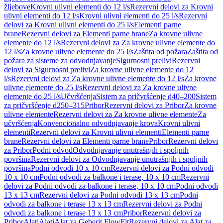
žljebove
Krovni ulivni elementi do 12 l/s
Rezervni delovi za Krovni
ulivni elementi do 12 l/s
Krovni ulivni elementi do 25 l/s
Rezervni
delovi za Krovni ulivni elementi do 25 l/s
Elementi parne
brane
Rezervni delovi za Elementi parne brane
Za krovne ulivne
elemente do 12 l/s
Rezervni delovi za Za krovne ulivne elemente do
12 l/s
Za krovne ulivne elemente do 25 l/s
Zaštita od požara
Zaštita od
požara za sisteme za odvodnjavanje
Sigurnosni prelivi
Rezervni
delovi za Sigurnosni prelivi
Za krovne ulivne elemente do 12
l/s
Rezervni delovi za Za krovne ulivne elemente do 12 l/s
Za krovne
ulivne elemente do 25 l/s
Rezervni delovi za Za krovne ulivne
elemente do 25 l/s
Učvršćenja
Sistem za pričvršćenje d40–200
Sistem
za pričvršćenje d250–315
Pribor
Rezervni delovi za Pribor
Za krovne
ulivne elemente
Rezervni delovi za Za krovne ulivne elemente
Za
učvršćenja
Konvencionalno odvodnjavanje krova
Krovni ulivni
elementi
Rezervni delovi za Krovni ulivni elementi
Elementi parne
brane
Rezervni delovi za Elementi parne brane
Pribor
Rezervni delovi
za Pribor
Podni odvod
Odvodnjavanje unutrašnjih i spoljnih
površina
Rezervni delovi za Odvodnjavanje unutrašnjih i spoljnih
površina
Podni odvodi 10 x 10 cm
Rezervni delovi za Podni odvodi
10 x 10 cm
Podni odvodi za balkone i terase, 10 x 10 cm
Rezervni
delovi za Podni odvodi za balkone i terase, 10 x 10 cm
Podni odvodi
13 x 13 cm
Rezervni delovi za Podni odvodi 13 x 13 cm
Podni
odvodi za balkone i terase 13 x 13 cm
Rezervni delovi za Podni
odvodi za balkone i terase 13 x 13 cm
Pribor
Rezervni delovi za
Pribor
Alati
Alati
Alat za Geberit FlowFit
Rezervni delovi za Alat za