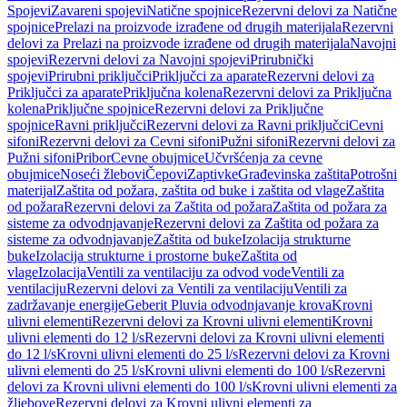
Spojevi
Zavareni spojevi
Natične spojnice
Rezervni delovi za Natične
spojnice
Prelazi na proizvode izrađene od drugih materijala
Rezervni
delovi za Prelazi na proizvode izrađene od drugih materijala
Navojni
spojevi
Rezervni delovi za Navojni spojevi
Prirubnički
spojevi
Prirubni priključci
Priključci za aparate
Rezervni delovi za
Priključci za aparate
Priključna kolena
Rezervni delovi za Priključna
kolena
Priključne spojnice
Rezervni delovi za Priključne
spojnice
Ravni priključci
Rezervni delovi za Ravni priključci
Cevni
sifoni
Rezervni delovi za Cevni sifoni
Pužni sifoni
Rezervni delovi za
Pužni sifoni
Pribor
Cevne obujmice
Učvršćenja za cevne
obujmice
Noseći žlebovi
Čepovi
Zaptivke
Građevinska zaštita
Potrošni
materijal
Zaštita od požara, zaštita od buke i zaštita od vlage
Zaštita
od požara
Rezervni delovi za Zaštita od požara
Zaštita od požara za
sisteme za odvodnjavanje
Rezervni delovi za Zaštita od požara za
sisteme za odvodnjavanje
Zaštita od buke
Izolacija strukturne
buke
Izolacija strukturne i prostorne buke
Zaštita od
vlage
Izolacija
Ventili za ventilaciju za odvod vode
Ventili za
ventilaciju
Rezervni delovi za Ventili za ventilaciju
Ventili za
zadržavanje energije
Geberit Pluvia odvodnjavanje krova
Krovni
ulivni elementi
Rezervni delovi za Krovni ulivni elementi
Krovni
ulivni elementi do 12 l/s
Rezervni delovi za Krovni ulivni elementi
do 12 l/s
Krovni ulivni elementi do 25 l/s
Rezervni delovi za Krovni
ulivni elementi do 25 l/s
Krovni ulivni elementi do 100 l/s
Rezervni
delovi za Krovni ulivni elementi do 100 l/s
Krovni ulivni elementi za
žljebove
Rezervni delovi za Krovni ulivni elementi za