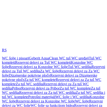
RS
WC šolje i pisoari
Geberit AquaClean WC tuš WC uređaji
Tuš WC
kompleti
Rezervni delovi za Tuš WC kompleti
Konzolne WC
šolje
Rezervni delovi za Konzolne WC šolje
Tuš WC sedišta
Rezervni
delovi za Tuš WC sedišta
Za WC šolje
Rezervni delovi za Za WC
šolje
Dizajnerske pokrivne ploče
Rezervni delovi za Dizajnerske
pokrivne ploče
Za tuš WC komplete
Rezervni delovi za Za tuš WC
komplete
Za tuš WC sedišta
Rezervni delovi za Za tuš WC
sedišta
Pribor
Rezervni delovi za Pribor
Za tuš WC komplete
Za tuš
WC sedišta
Rezervni delovi za Za tuš WC sedišta
Za tuš WC sedišta i
tuš WC komplete
Potrošni materijali
WC šolje i WC sedišta
Konzolne
WC šolje
Rezervni delovi za Konzolne WC šolje
WC šolje
Rezervni
delovi za WC šolje
WC šolje sa funkcijom bidea
Rezervni delovi za