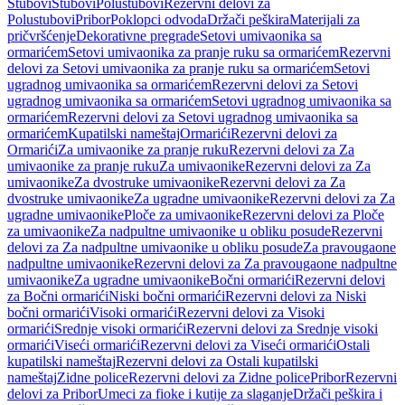
Stubovi
Stubovi
Polustubovi
Rezervni delovi za
Polustubovi
Pribor
Poklopci odvoda
Držači peškira
Materijali za
pričvršćenje
Dekorativne pregrade
Setovi umivaonika sa
ormarićem
Setovi umivaonika za pranje ruku sa ormarićem
Rezervni
delovi za Setovi umivaonika za pranje ruku sa ormarićem
Setovi
ugradnog umivaonika sa ormarićem
Rezervni delovi za Setovi
ugradnog umivaonika sa ormarićem
Setovi ugradnog umivaonika sa
ormarićem
Rezervni delovi za Setovi ugradnog umivaonika sa
ormarićem
Kupatilski nameštaj
Ormarići
Rezervni delovi za
Ormarići
Za umivaonike za pranje ruku
Rezervni delovi za Za
umivaonike za pranje ruku
Za umivaonike
Rezervni delovi za Za
umivaonike
Za dvostruke umivaonike
Rezervni delovi za Za
dvostruke umivaonike
Za ugradne umivaonike
Rezervni delovi za Za
ugradne umivaonike
Ploče za umivaonike
Rezervni delovi za Ploče
za umivaonike
Za nadpultne umivaonike u obliku posude
Rezervni
delovi za Za nadpultne umivaonike u obliku posude
Za pravougaone
nadpultne umivaonike
Rezervni delovi za Za pravougaone nadpultne
umivaonike
Za ugradne umivaonike
Bočni ormarići
Rezervni delovi
za Bočni ormarići
Niski bočni ormarići
Rezervni delovi za Niski
bočni ormarići
Visoki ormarići
Rezervni delovi za Visoki
ormarići
Srednje visoki ormarići
Rezervni delovi za Srednje visoki
ormarići
Viseći ormarići
Rezervni delovi za Viseći ormarići
Ostali
kupatilski nameštaj
Rezervni delovi za Ostali kupatilski
nameštaj
Zidne police
Rezervni delovi za Zidne police
Pribor
Rezervni
delovi za Pribor
Umeci za fioke i kutije za slaganje
Držači peškira i