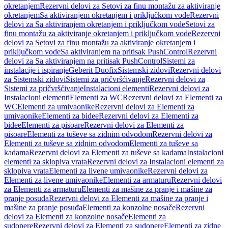
okretanjem
Rezervni delovi za Setovi za finu montažu za aktiviranje
okretanjem
Sa aktiviranjem okretanjem i priključkom vode
Rezervni
delovi za Sa aktiviranjem okretanjem i priključkom vode
Setovi za
finu montažu za aktiviranje okretanjem i priključkom vode
Rezervni
delovi za Setovi za finu montažu za aktiviranje okretanjem i
priključkom vode
Sa aktiviranjem na pritisak PushControl
Rezervni
delovi za Sa aktiviranjem na pritisak PushControl
Sistemi za
instalacije i ispiranje
Geberit Duofix
Sistemski zidovi
Rezervni delovi
za Sistemski zidovi
Sistemi za pričvršćivanje
Rezervni delovi za
Sistemi za pričvršćivanje
Instalacioni elementi
Rezervni delovi za
Instalacioni elementi
Elementi za WC
Rezervni delovi za Elementi za
WC
Elementi za umivaonike
Rezervni delovi za Elementi za
umivaonike
Elementi za bidee
Rezervni delovi za Elementi za
bidee
Elementi za pisoare
Rezervni delovi za Elementi za
pisoare
Elementi za tuševe sa zidnim odvodom
Rezervni delovi za
Elementi za tuševe sa zidnim odvodom
Elementi za tuševe sa
kadama
Rezervni delovi za Elementi za tuševe sa kadama
Instalacioni
elementi za sklopiva vrata
Rezervni delovi za Instalacioni elementi za
sklopiva vrata
Elementi za livene umivaonike
Rezervni delovi za
Elementi za livene umivaonike
Elementi za armaturu
Rezervni delovi
za Elementi za armaturu
Elementi za mašine za pranje i mašine za
pranje posuđa
Rezervni delovi za Elementi za mašine za pranje i
mašine za pranje posuđa
Elementi za konzolne nosače
Rezervni
delovi za Elementi za konzolne nosače
Elementi za
sudopere
Rezervni delovi za Elementi za sudopere
Elementi za zidne