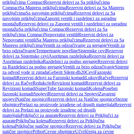
priključcima Compact
Rezervni delovi za Sa priključcima
Compact
Sa Mapress priključcima
Rezervni delovi za Sa Mapress
priključcima
Sa navojnim priključcima
Rezervni delovi za Sa
navojnim priključcima
Zaporni ventili i razdelnici za ugradnu
montažu
Rezervni delovi za Zaporni ventili i razdelnici za ugradnu
montažu
Sa priključcima Compact
Rezervni delovi za Sa
priključcima Compact
Nepovratni ventili
Rezervni delovi za
Nepovratni ventili
Sa Mapress priključcima
Rezervni delovi za Sa
Mapress priključcima
Ventili za odzračivanje za grejanje
Ventili za
brzo odzračivanje
Temperiranje površine
Sistemske cevi
Rezervni
delovi za Sistemske cevi
Asortiman razdelnika
Rezervni delovi za
Asortiman razdelnika
Razdelnici za podno grejanje
Rezervni delovi
za Razdelnici za podno grejanje
Ventili za brzo odzračivanje
Sistemi
za odvod vode iz zgrada
Geberit Silent-db20
Cevi
Fazonski
komadi
Rezervni delovi za Fazonski komadi
Lukovi
Račve
Rezervni
delovi za Račve
Redukcije
Revizioni komadi
Rezervni delovi za
Revizioni komadi
SuperTube fazonski komadi
Kolena
Posebni
fazonski komadi
Spojevi
Rezervni delovi za Spojevi
Zavareni
spojevi
Natične spojnice
Rezervni delovi za Natične spojnice
Stezne
obujmice
Prelazi na proizvode izrađene od drugih materijala
Rezervni
delovi za Prelazi na proizvode izrađene od drugih
materijala
Priključci za aparate
Rezervni delovi za Priključci za
aparate
Priključna kolena
Rezervni delovi za Priključna
kolena
Priključne natične spojnice
Rezervni delovi za Priključne
natične spojnice
Pribor
Cevne obujmice
Učvršćenja za cevne