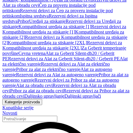
Alat za obradu cevi
Čep za proveru instalacije pod
pritiskom
Rezervni delovi za Čep za proveru instalacije pod
pritiskom
Ispitna sredstva
Rezervni delovi za Ispitna
sredstva
Pribor
Uređaji za stiskanje
Rezervni delovi za Uređaji za
stiskanje
Kompatibilnost uređaja za stiskanje [1]
Rezervni delovi za
Kompatibilnost uređaja za stiskanje [1]
Kompatibilnost uređaja za
stiskanje [2]
Rezervni delovi za Kompatibilnost uređaja za stiskanje
[2]
Kompatibilnost uređaja za stiskanje [2XL]
Rezervni delovi za
Kompatibilnost uređaja za stiskanje [2XL]
Za Geberit temperiranje
površine
Cevna vretena
Alat za Geberit Silent-db20 / Geberit
PE
Rezervni delovi za Alat za Geberit Silent-db20 / Geberit PE
Alat
za električno varenje
Rezervni delovi za Alat za električno
varenje
Pribor za alat za električno varenje
Alat za autogeno
varenje
Rezervni delovi za Alat za autogeno varenje
Pribor za alat za
autogeno varenje
Rezervni delovi za Pribor za alat za autogeno
varenje
Alat za obradu cevi
Rezervni delovi za Alat za obradu
cevi
Pribor za alat za obradu cevi
Rezervni delovi za Pribor za alat za
obradu cevi
Daljinsko upravljanje
Daljinski upravljači
Kategorije proizvoda
Kupatilske serije
Novosti