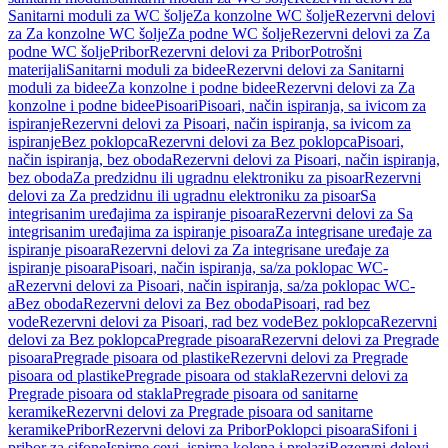
Sanitarni moduli za WC šolje
Za konzolne WC šolje
Rezervni delovi
za Za konzolne WC šolje
Za podne WC šolje
Rezervni delovi za Za
podne WC šolje
Pribor
Rezervni delovi za Pribor
Potrošni
materijali
Sanitarni moduli za bidee
Rezervni delovi za Sanitarni
moduli za bidee
Za konzolne i podne bidee
Rezervni delovi za Za
konzolne i podne bidee
Pisoari
Pisoari, način ispiranja, sa ivicom za
ispiranje
Rezervni delovi za Pisoari, način ispiranja, sa ivicom za
ispiranje
Bez poklopca
Rezervni delovi za Bez poklopca
Pisoari,
način ispiranja, bez oboda
Rezervni delovi za Pisoari, način ispiranja,
bez oboda
Za predzidnu ili ugradnu elektroniku za pisoar
Rezervni
delovi za Za predzidnu ili ugradnu elektroniku za pisoar
Sa
integrisanim uređajima za ispiranje pisoara
Rezervni delovi za Sa
integrisanim uređajima za ispiranje pisoara
Za integrisane uređaje za
ispiranje pisoara
Rezervni delovi za Za integrisane uređaje za
ispiranje pisoara
Pisoari, način ispiranja, sa/za poklopac WC-
a
Rezervni delovi za Pisoari, način ispiranja, sa/za poklopac WC-
a
Bez oboda
Rezervni delovi za Bez oboda
Pisoari, rad bez
vode
Rezervni delovi za Pisoari, rad bez vode
Bez poklopca
Rezervni
delovi za Bez poklopca
Pregrade pisoara
Rezervni delovi za Pregrade
pisoara
Pregrade pisoara od plastike
Rezervni delovi za Pregrade
pisoara od plastike
Pregrade pisoara od stakla
Rezervni delovi za
Pregrade pisoara od stakla
Pregrade pisoara od sanitarne
keramike
Rezervni delovi za Pregrade pisoara od sanitarne
keramike
Pribor
Rezervni delovi za Pribor
Poklopci pisoara
Sifoni i
pribor za sifone
Ispirne cevi, ispirna kolena i prelazi
Rezervni delovi