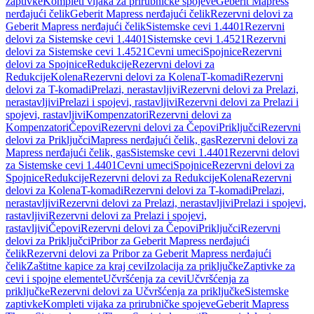
zaptivke
Kompleti vijaka za prirubničke spojeve
Geberit Mapress
nerđajući čelik
Geberit Mapress nerđajući čelik
Rezervni delovi za
Geberit Mapress nerđajući čelik
Sistemske cevi 1.4401
Rezervni
delovi za Sistemske cevi 1.4401
Sistemske cevi 1.4521
Rezervni
delovi za Sistemske cevi 1.4521
Cevni umeci
Spojnice
Rezervni
delovi za Spojnice
Redukcije
Rezervni delovi za
Redukcije
Kolena
Rezervni delovi za Kolena
T-komadi
Rezervni
delovi za T-komadi
Prelazi, nerastavljivi
Rezervni delovi za Prelazi,
nerastavljivi
Prelazi i spojevi, rastavljivi
Rezervni delovi za Prelazi i
spojevi, rastavljivi
Kompenzatori
Rezervni delovi za
Kompenzatori
Čepovi
Rezervni delovi za Čepovi
Priključci
Rezervni
delovi za Priključci
Mapress nerđajući čelik, gas
Rezervni delovi za
Mapress nerđajući čelik, gas
Sistemske cevi 1.4401
Rezervni delovi
za Sistemske cevi 1.4401
Cevni umeci
Spojnice
Rezervni delovi za
Spojnice
Redukcije
Rezervni delovi za Redukcije
Kolena
Rezervni
delovi za Kolena
T-komadi
Rezervni delovi za T-komadi
Prelazi,
nerastavljivi
Rezervni delovi za Prelazi, nerastavljivi
Prelazi i spojevi,
rastavljivi
Rezervni delovi za Prelazi i spojevi,
rastavljivi
Čepovi
Rezervni delovi za Čepovi
Priključci
Rezervni
delovi za Priključci
Pribor za Geberit Mapress nerđajući
čelik
Rezervni delovi za Pribor za Geberit Mapress nerđajući
čelik
Zaštitne kapice za kraj cevi
Izolacija za priključke
Zaptivke za
cevi i spojne elemente
Učvršćenja za cevi
Učvršćenja za
priključke
Rezervni delovi za Učvršćenja za priključke
Sistemske
zaptivke
Kompleti vijaka za prirubničke spojeve
Geberit Mapress