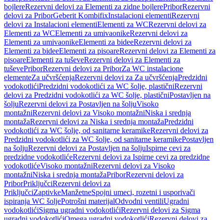
bojlere
Rezervni delovi za Elementi za zidne bojlere
Pribor
Rezervni
delovi za Pribor
Geberit Kombifix
Instalacioni elementi
Rezervni
delovi za Instalacioni elementi
Elementi za WC
Rezervni delovi za
Elementi za WC
Elementi za umivaonike
Rezervni delovi za
Elementi za umivaonike
Elementi za bidee
Rezervni delovi za
Elementi za bidee
Elementi za pisoare
Rezervni delovi za Elementi za
pisoare
Elementi za tuševe
Rezervni delovi za Elementi za
tuševe
Pribor
Rezervni delovi za Pribor
Za WC instalacione
elemente
Za učvršćenja
Rezervni delovi za Za učvršćenja
Predzidni
vodokotlići
Predzidni vodokotlići za WC šolje, plastični
Rezervni
delovi za Predzidni vodokotlići za WC šolje, plastični
Postavljen na
šolju
Rezervni delovi za Postavljen na šolju
Visoko
montažni
Rezervni delovi za Visoko montažni
Niska i srednja
montaža
Rezervni delovi za Niska i srednja montaža
Predzidni
vodokotlići za WC šolje, od sanitarne keramike
Rezervni delovi za
Predzidni vodokotlići za WC šolje, od sanitarne keramike
Postavljen
na šolju
Rezervni delovi za Postavljen na šolju
Ispirne cevi za
predzidne vodokotliće
Rezervni delovi za Ispirne cevi za predzidne
vodokotliće
Visoko montažni
Rezervni delovi za Visoko
montažni
Niska i srednja montaža
Pribor
Rezervni delovi za
Pribor
Priključci
Rezervni delovi za
Priključci
Zaptivke
Manžetne
Spojni umeci, rozetni i usporivači
ispiranja WC šolje
Potrošni materijal
Odvodni ventili
Ugradni
vodokotlići
Sigma ugradni vodokotlići
Rezervni delovi za Sigma
ugradni vodokotlići
Omega ugradni vodokotlići
Rezervni delovi za