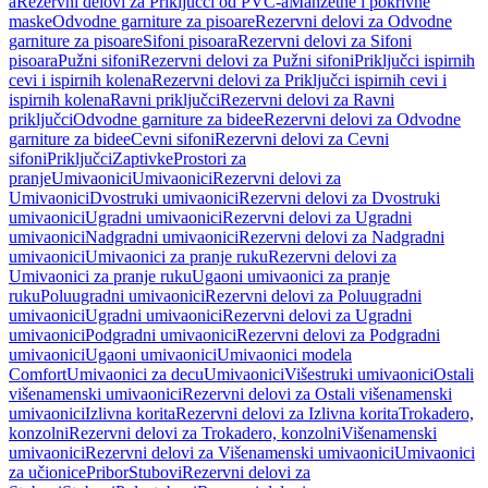
a
Rezervni delovi za Priključci od PVC-a
Manžetne i pokrivne
maske
Odvodne garniture za pisoare
Rezervni delovi za Odvodne
garniture za pisoare
Sifoni pisoara
Rezervni delovi za Sifoni
pisoara
Pužni sifoni
Rezervni delovi za Pužni sifoni
Priključci ispirnih
cevi i ispirnih kolena
Rezervni delovi za Priključci ispirnih cevi i
ispirnih kolena
Ravni priključci
Rezervni delovi za Ravni
priključci
Odvodne garniture za bidee
Rezervni delovi za Odvodne
garniture za bidee
Cevni sifoni
Rezervni delovi za Cevni
sifoni
Priključci
Zaptivke
Prostori za
pranje
Umivaonici
Umivaonici
Rezervni delovi za
Umivaonici
Dvostruki umivaonici
Rezervni delovi za Dvostruki
umivaonici
Ugradni umivaonici
Rezervni delovi za Ugradni
umivaonici
Nadgradni umivaonici
Rezervni delovi za Nadgradni
umivaonici
Umivaonici za pranje ruku
Rezervni delovi za
Umivaonici za pranje ruku
Ugaoni umivaonici za pranje
ruku
Poluugradni umivaonici
Rezervni delovi za Poluugradni
umivaonici
Ugradni umivaonici
Rezervni delovi za Ugradni
umivaonici
Podgradni umivaonici
Rezervni delovi za Podgradni
umivaonici
Ugaoni umivaonici
Umivaonici modela
Comfort
Umivaonici za decu
Umivaonici
Višestruki umivaonici
Ostali
višenamenski umivaonici
Rezervni delovi za Ostali višenamenski
umivaonici
Izlivna korita
Rezervni delovi za Izlivna korita
Trokadero,
konzolni
Rezervni delovi za Trokadero, konzolni
Višenamenski
umivaonici
Rezervni delovi za Višenamenski umivaonici
Umivaonici
za učionice
Pribor
Stubovi
Rezervni delovi za