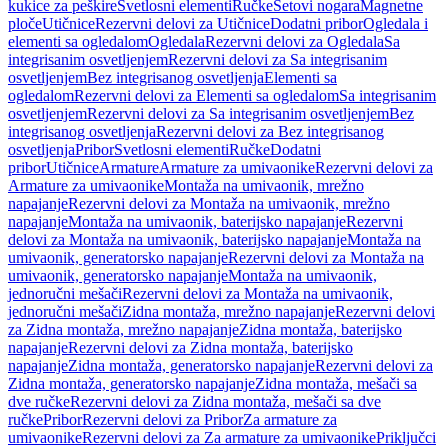
kukice za peškire
Svetlosni elementi
Ručke
Setovi nogara
Magnetne
ploče
Utičnice
Rezervni delovi za Utičnice
Dodatni pribor
Ogledala i
elementi sa ogledalom
Ogledala
Rezervni delovi za Ogledala
Sa
integrisanim osvetljenjem
Rezervni delovi za Sa integrisanim
osvetljenjem
Bez integrisanog osvetljenja
Elementi sa
ogledalom
Rezervni delovi za Elementi sa ogledalom
Sa integrisanim
osvetljenjem
Rezervni delovi za Sa integrisanim osvetljenjem
Bez
integrisanog osvetljenja
Rezervni delovi za Bez integrisanog
osvetljenja
Pribor
Svetlosni elementi
Ručke
Dodatni
pribor
Utičnice
Armature
Armature za umivaonike
Rezervni delovi za
Armature za umivaonike
Montaža na umivaonik, mrežno
napajanje
Rezervni delovi za Montaža na umivaonik, mrežno
napajanje
Montaža na umivaonik, baterijsko napajanje
Rezervni
delovi za Montaža na umivaonik, baterijsko napajanje
Montaža na
umivaonik, generatorsko napajanje
Rezervni delovi za Montaža na
umivaonik, generatorsko napajanje
Montaža na umivaonik,
jednoručni mešači
Rezervni delovi za Montaža na umivaonik,
jednoručni mešači
Zidna montaža, mrežno napajanje
Rezervni delovi
za Zidna montaža, mrežno napajanje
Zidna montaža, baterijsko
napajanje
Rezervni delovi za Zidna montaža, baterijsko
napajanje
Zidna montaža, generatorsko napajanje
Rezervni delovi za
Zidna montaža, generatorsko napajanje
Zidna montaža, mešači sa
dve ručke
Rezervni delovi za Zidna montaža, mešači sa dve
ručke
Pribor
Rezervni delovi za Pribor
Za armature za
umivaonike
Rezervni delovi za Za armature za umivaonike
Priključci