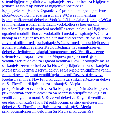
sistem
Higijenske jedinice za ispiranje
Rezervni delovi za Higijenske
jedinice za ispiranje
Pribor za higijenske jedinice za
ispiranje
Senzori
Kablovi
Ograničavač protoka
Poklopci i pokrivne
ploče
Vodokotlići i uređaj za ispiranje WC-a sa higijenskim
ispiranjem
Rezervni delovi za Vodokotlići i uređaj za ispiranje WC-a
sa higijenskim ispiranjem
Ugradni vodokotlići sa higijenskim
ispiračem
Higijenski ugrađeni moduli
Rezervni delovi za Higijenski
ugrađeni moduli
Pribor za vodokotlić i uređaj za ispiranje WC-a sa
uređajem za higijensko ispiranje instalacije
Rezervni delovi za Pribor
za vodokotlić i uređaj za ispiranje WC-a sa uređajem za higijensko
ispiranje instalacije
Senzori
Kablovi
Jedinice napajanja
Rezervni
delovi za Jedinice napajanja
Komponente mreže
Ventili za cevne
sisteme
Ravni zaporni ventili
Sa Mapress priključcima
Ugaoni
ventili
Rezervni delovi za Ugaoni ventili
Sa FlowFit priključcima za
stiskanje
Rezervni delovi za Sa FlowFit priključcima za stiskanje
Sa
Mepla priključcima
Rezervni delovi za Sa Mepla priključcima
Ventili
za uzorkovanje
Ispusni ventili
Kuglasti ventili
Rezervni delovi za
Kuglasti ventili
Sa FlowFit priključcima za stiskanje
Rezervni delovi
za Sa FlowFit priključcima za stiskanje
Sa Mepla
priključcima
Rezervni delovi za Sa Mepla priključcima
Sa Mapress
priključcima
Rezervni delovi za Sa Mapress priključcima
Kuglasti
ventili za ugradnu montažu
Rezervni delovi za Kuglasti ventili za
ugradnu montažu
Sa FlowFit priključcima za stiskanje
Rezervni
delovi za Sa FlowFit priključcima za stiskanje
Sa Mepla
priključcima
Rezervni delovi za Sa Mepla priključcima
Sa