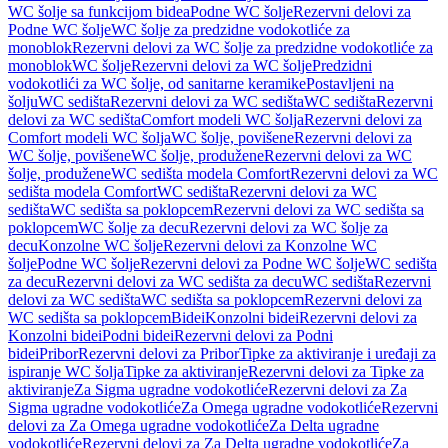
WC šolje sa funkcijom bidea
Podne WC šolje
Rezervni delovi za
Podne WC šolje
WC šolje za predzidne vodokotliće za
monoblok
Rezervni delovi za WC šolje za predzidne vodokotliće za
monoblok
WC šolje
Rezervni delovi za WC šolje
Predzidni
vodokotlići za WC šolje, od sanitarne keramike
Postavljeni na
šolju
WC sedišta
Rezervni delovi za WC sedišta
WC sedišta
Rezervni
delovi za WC sedišta
Comfort modeli WC šolja
Rezervni delovi za
Comfort modeli WC šolja
WC šolje, povišene
Rezervni delovi za
WC šolje, povišene
WC šolje, produžene
Rezervni delovi za WC
šolje, produžene
WC sedišta modela Comfort
Rezervni delovi za WC
sedišta modela Comfort
WC sedišta
Rezervni delovi za WC
sedišta
WC sedišta sa poklopcem
Rezervni delovi za WC sedišta sa
poklopcem
WC šolje za decu
Rezervni delovi za WC šolje za
decu
Konzolne WC šolje
Rezervni delovi za Konzolne WC
šolje
Podne WC šolje
Rezervni delovi za Podne WC šolje
WC sedišta
za decu
Rezervni delovi za WC sedišta za decu
WC sedišta
Rezervni
delovi za WC sedišta
WC sedišta sa poklopcem
Rezervni delovi za
WC sedišta sa poklopcem
Bidei
Konzolni bidei
Rezervni delovi za
Konzolni bidei
Podni bidei
Rezervni delovi za Podni
bidei
Pribor
Rezervni delovi za Pribor
Tipke za aktiviranje i uređaji za
ispiranje WC šolja
Tipke za aktiviranje
Rezervni delovi za Tipke za
aktiviranje
Za Sigma ugradne vodokotliće
Rezervni delovi za Za
Sigma ugradne vodokotliće
Za Omega ugradne vodokotliće
Rezervni
delovi za Za Omega ugradne vodokotliće
Za Delta ugradne
vodokotliće
Rezervni delovi za Za Delta ugradne vodokotliće
Za