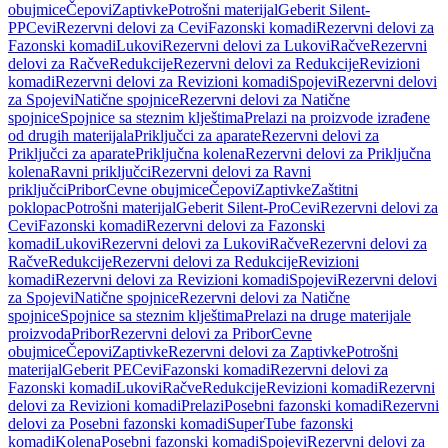
obujmice
Čepovi
Zaptivke
Potrošni materijal
Geberit Silent-
PP
Cevi
Rezervni delovi za Cevi
Fazonski komadi
Rezervni delovi za
Fazonski komadi
Lukovi
Rezervni delovi za Lukovi
Račve
Rezervni
delovi za Račve
Redukcije
Rezervni delovi za Redukcije
Revizioni
komadi
Rezervni delovi za Revizioni komadi
Spojevi
Rezervni delovi
za Spojevi
Natične spojnice
Rezervni delovi za Natične
spojnice
Spojnice sa steznim klještima
Prelazi na proizvode izrađene
od drugih materijala
Priključci za aparate
Rezervni delovi za
Priključci za aparate
Priključna kolena
Rezervni delovi za Priključna
kolena
Ravni priključci
Rezervni delovi za Ravni
priključci
Pribor
Cevne obujmice
Čepovi
Zaptivke
Zaštitni
poklopac
Potrošni materijal
Geberit Silent-Pro
Cevi
Rezervni delovi za
Cevi
Fazonski komadi
Rezervni delovi za Fazonski
komadi
Lukovi
Rezervni delovi za Lukovi
Račve
Rezervni delovi za
Račve
Redukcije
Rezervni delovi za Redukcije
Revizioni
komadi
Rezervni delovi za Revizioni komadi
Spojevi
Rezervni delovi
za Spojevi
Natične spojnice
Rezervni delovi za Natične
spojnice
Spojnice sa steznim klještima
Prelazi na druge materijale
proizvoda
Pribor
Rezervni delovi za Pribor
Cevne
obujmice
Čepovi
Zaptivke
Rezervni delovi za Zaptivke
Potrošni
materijal
Geberit PE
Cevi
Fazonski komadi
Rezervni delovi za
Fazonski komadi
Lukovi
Račve
Redukcije
Revizioni komadi
Rezervni
delovi za Revizioni komadi
Prelazi
Posebni fazonski komadi
Rezervni
delovi za Posebni fazonski komadi
SuperTube fazonski
komadi
Kolena
Posebni fazonski komadi
Spojevi
Rezervni delovi za