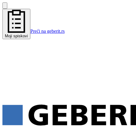
Preći na geberit.rs
Moji spiskovi