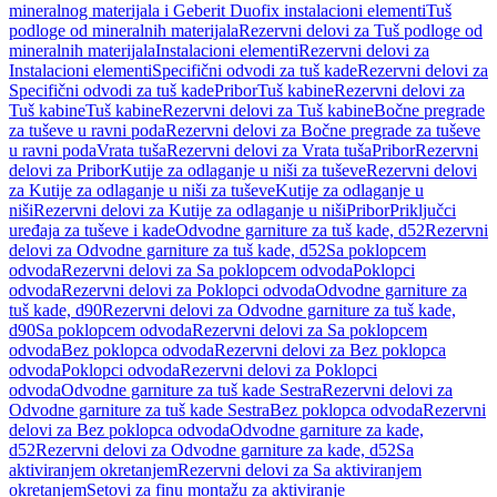
mineralnog materijala i Geberit Duofix instalacioni elementi
Tuš
podloge od mineralnih materijala
Rezervni delovi za Tuš podloge od
mineralnih materijala
Instalacioni elementi
Rezervni delovi za
Instalacioni elementi
Specifični odvodi za tuš kade
Rezervni delovi za
Specifični odvodi za tuš kade
Pribor
Tuš kabine
Rezervni delovi za
Tuš kabine
Tuš kabine
Rezervni delovi za Tuš kabine
Bočne pregrade
za tuševe u ravni poda
Rezervni delovi za Bočne pregrade za tuševe
u ravni poda
Vrata tuša
Rezervni delovi za Vrata tuša
Pribor
Rezervni
delovi za Pribor
Kutije za odlaganje u niši za tuševe
Rezervni delovi
za Kutije za odlaganje u niši za tuševe
Kutije za odlaganje u
niši
Rezervni delovi za Kutije za odlaganje u niši
Pribor
Priključci
uređaja za tuševe i kade
Odvodne garniture za tuš kade, d52
Rezervni
delovi za Odvodne garniture za tuš kade, d52
Sa poklopcem
odvoda
Rezervni delovi za Sa poklopcem odvoda
Poklopci
odvoda
Rezervni delovi za Poklopci odvoda
Odvodne garniture za
tuš kade, d90
Rezervni delovi za Odvodne garniture za tuš kade,
d90
Sa poklopcem odvoda
Rezervni delovi za Sa poklopcem
odvoda
Bez poklopca odvoda
Rezervni delovi za Bez poklopca
odvoda
Poklopci odvoda
Rezervni delovi za Poklopci
odvoda
Odvodne garniture za tuš kade Sestra
Rezervni delovi za
Odvodne garniture za tuš kade Sestra
Bez poklopca odvoda
Rezervni
delovi za Bez poklopca odvoda
Odvodne garniture za kade,
d52
Rezervni delovi za Odvodne garniture za kade, d52
Sa
aktiviranjem okretanjem
Rezervni delovi za Sa aktiviranjem
okretanjem
Setovi za finu montažu za aktiviranje