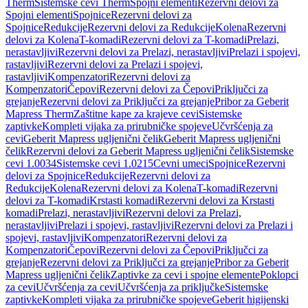
Therm
Sistemske cevi Therm
Spojni elementi
Rezervni delovi za
Spojni elementi
Spojnice
Rezervni delovi za
Spojnice
Redukcije
Rezervni delovi za Redukcije
Kolena
Rezervni
delovi za Kolena
T-komadi
Rezervni delovi za T-komadi
Prelazi,
nerastavljivi
Rezervni delovi za Prelazi, nerastavljivi
Prelazi i spojevi,
rastavljivi
Rezervni delovi za Prelazi i spojevi,
rastavljivi
Kompenzatori
Rezervni delovi za
Kompenzatori
Čepovi
Rezervni delovi za Čepovi
Priključci za
grejanje
Rezervni delovi za Priključci za grejanje
Pribor za Geberit
Mapress Therm
Zaštitne kape za krajeve cevi
Sistemske
zaptivke
Kompleti vijaka za prirubničke spojeve
Učvršćenja za
cevi
Geberit Mapress ugljenični čelik
Geberit Mapress ugljenični
čelik
Rezervni delovi za Geberit Mapress ugljenični čelik
Sistemske
cevi 1.0034
Sistemske cevi 1.0215
Cevni umeci
Spojnice
Rezervni
delovi za Spojnice
Redukcije
Rezervni delovi za
Redukcije
Kolena
Rezervni delovi za Kolena
T-komadi
Rezervni
delovi za T-komadi
Krstasti komadi
Rezervni delovi za Krstasti
komadi
Prelazi, nerastavljivi
Rezervni delovi za Prelazi,
nerastavljivi
Prelazi i spojevi, rastavljivi
Rezervni delovi za Prelazi i
spojevi, rastavljivi
Kompenzatori
Rezervni delovi za
Kompenzatori
Čepovi
Rezervni delovi za Čepovi
Priključci za
grejanje
Rezervni delovi za Priključci za grejanje
Pribor za Geberit
Mapress ugljenični čelik
Zaptivke za cevi i spojne elemente
Poklopci
za cevi
Učvršćenja za cevi
Učvršćenja za priključke
Sistemske
zaptivke
Kompleti vijaka za prirubničke spojeve
Geberit higijenski